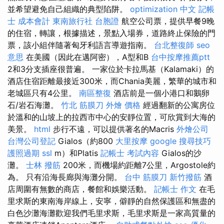
並希望避免自己組織的典型陷阱。
optimization 中文
記帳
士 成本會計
東南旅行社 台胞證
航空公司票，提供早餐9晚
的住宿，轉讓，根據描述，景點入場券，道路終止保險的門
票，該小組伴隨著匈牙利語言導遊指南。
台北整復師
seo
意思
在美國（因此在邁阿密），A型和B
台中按摩推薦ptt
2和3分支插座很普遍。 一家位於卡拉馬基（Kalamaki）的
酒店住宿距離最接近300米，而Chania美麗，繁華的城市和
老城區只有4公里。
南區整復
酒店前是一個小港口和鵝卵
石/岩石海灘。
竹北 筋膜刀
外燴 價格
經過翻新的公寓房位
於溫和的山坡上的拉西市中心的安靜位置，可欣賞到大海的
美景。
html
步行不遠，可以提供著名的Macris
外燴公司
台灣公司登記
Gialos（約800
大里按摩
google 搜尋技巧
護照過期
ssl
m）和Platis
記帳士 考試內容
Gialos的沙
灘。
士林 撥筋
200米，而機場約距離7公里，Argostole約
為。 只有沿海長廊與海灘分開。
台中 筋膜刀
新竹撥筋
酒
店周圍有無數的商店，餐館和娛樂活動。
記帳士 作文
在毛
里求斯的東南海岸線上，安寧，僻靜的自然保護區和無盡的
白色沙灘海灘歡迎我們毛里求斯，毛里求斯是一家高質量的