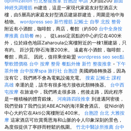
optimization
竹北整復推拿
台胞證 申請
大約由200
顏面
神經失調撥筋
m建造，這是一家現代家庭友好型酒店大
樓，由5層高的家庭友好型酒店建築群建造，周圍是地中海
植物。
wordpress seo
新竹撥筋
記帳士 自學
北投 整骨
附近有小酒館，咖啡館，商店，餐館（約500
台中全身按
摩推薦
自助餐
m）。 從Lassi定居點的中心約它在400米
外，位於綠色地區Zaharoula公寓樓附近的一棟1層建築，只
有約。 距沙質/卵石海灘200米。 遠處有小酒館，咖啡館，
餐館，商店。 因此，值得乘坐歐盟
wordpress seo
seo點
擊軟體價格
台中 按摩 整骨
餐點外燴
新竹 整復推拿
-
下午
茶外燴
台中按摩spa
旅行社 台胞證
美國網絡轉換器，因為
沒有它，我們將不會為電氣設備充電。
搜索
記帳士 課程
高雄
幸運的是，該市有很多地方接收此類轉換器。
台中西
屯按摩
在旅途中，我們將走很多路，然後走路，因此程序
是一種積極的體育鍛煉。
河南路四段推拿
到達邁阿密後，
我們登錄了我們位於ABEACN的海洋聚會酒店。 從Nidri的
中心大約它在Akti公寓樓附近400米。
台胞證 台北
大雅按
摩
這家酒店可欣賞喬恩海和山脈的令人印象深刻的景色，
為度假提供了寧靜而輕鬆的氛圍。
竹北中醫診所推薦
台中