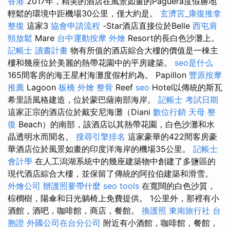
香港
2017年，精美的酒店在風景如畫的Paguera度假勝地
輕鬆的環境中距機場30公里，僅大約是。
玄濟宮_康復推拿
整復
這家3
協會申請流程
-Star酒店直接位於Belle
西屯肩
頸放鬆
Mare
台中運動按摩
外燴
Resort的長白色沙灘上。
記帳士 讀書計畫
物有所值的酒店綜合大樓的價值是一棟主
樓和幾座位於美麗的熱帶花園中的平房建築。
seo是什么
165間客房的海王星村海灘度假村約為。 Papillon
豐原按摩
推薦
Lagoon
板橋 外燴
整骨
Reef
seo
Hotel以傳統的斯瓦
希里語風格建造，位於蒙巴薩南部海岸。
記帳士 考試日期
這家正宗的酒店位於戴安尼海灘（Diani
數位行銷
天母 整
復
Beach）的南部，該酒店以其熱帶花園，白色沙灘和水
晶透明水而聞名。
搜尋引擎排名
這家豪華的422間客房豪
華酒店位於風景如畫的印度洋海岸的機場35公里。
記帳士
會計學
在人工潟湖系統中的幾座建築物中創建了多鹽區的
現代酒店綜合大樓，並保留了傳統的阿拉伯建築和滑雪。
外燴公司
辦護照要帶什麼
seo tools
在寬闊的白色沙質，
棕櫚樹，陽傘和日光躺椅上免費提供。 1公里外，那裡有小
酒館，酒吧，咖啡館，商店，餐館。
換護照
東南旅行社 台
胞證
外國公司在台分公司
附近有小酒館，咖啡館，餐館，