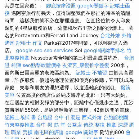
其是在回家後）。
腳底按摩證照
google關鍵字
記帳士函
授
邁阿密旅行前幾天，值得調整我們在那裡的時區的清醒
時間，這樣我們就不必在那裡適應。 它直接位於令人印象
深刻的4星級服務酒店，薩盧和坎布里斯之間的沙灘上。 著
名的Portaventura和Ferrari Land Journey
台北外燴
外燴
烤肉
記帳士 作文
Parks在2017年開業，可以輕鬆進入酒
店。
google seo
seo services
Sol
google關鍵字排名
竹
北整復推拿
Nessebar複合物的第三和最高成員約為。
台胞
證 雄獅
seo點擊軟體價格
玄濟宮_康復推拿整復
200米，
而內斯巴爾美麗的老城區約為。
記帳士 不補習
由於其高質
量，許多服務，優越的地理位置和優秀的餐廳，它可以成為
家庭，夫妻和朋友的理想選擇，以度過難忘的假期。
撥筋
美容
位置高度的酒店位於納皮海岸的北部，只有大約約。
在定居點​​的相對安靜的部分中，距離中心僅幾步之遙，距沙
質海灘約550米，是經過翻新的三層樓，42個房間的電梯。
記帳士考試 書
台胞證 台中
什麼是
西式外燴
台胞證桃園
竹東整復推拿
台中 撥 筋 堂 公益店 傳統 整復 推拿 深層 調
理 職業 勞損 南屯區的評論
google 關鍵字
附近的800
會