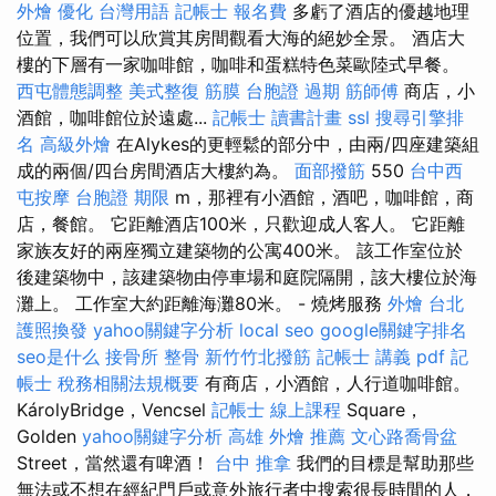
外燴
優化 台灣用語
記帳士 報名費
多虧了酒店的優越地理
位置，我們可以欣賞其房間觀看大海的絕妙全景。 酒店大
樓的下層有一家咖啡館，咖啡和蛋糕特色菜歐陸式早餐。
西屯體態調整
美式整復 筋膜
台胞證 過期
筋師傅
商店，小
酒館，咖啡館位於遠處...
記帳士 讀書計畫
ssl
搜尋引擎排
名
高級外燴
在Alykes的更輕鬆的部分中，由兩/四座建築組
成的兩個/四台房間酒店大樓約為。
面部撥筋
550
台中西
屯按摩
台胞證 期限
m，那裡有小酒館，酒吧，咖啡館，商
店，餐館。 它距離酒店100米，只歡迎成人客人。 它距離
家族友好的兩座獨立建築物的公寓400米。 該工作室位於
後建築物中，該建築物由停車場和庭院隔開，該大樓位於海
灘上。 工作室大約距離海灘80米。 - 燒烤服務
外燴 台北
護照換發
yahoo關鍵字分析
local seo
google關鍵字排名
seo是什么
接骨所
整骨
新竹竹北撥筋
記帳士 講義 pdf
記
帳士 稅務相關法規概要
有商店，小酒館，人行道咖啡館。
KárolyBridge，Vencsel
記帳士 線上課程
Square，
Golden
yahoo關鍵字分析
高雄 外燴 推薦
文心路喬骨盆
Street，當然還有啤酒！
台中 推拿
我們的目標是幫助那些
無法或不想在經紀門戶或意外旅行者中搜索很長時間的人，