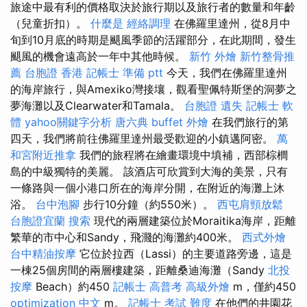
旅途中最有利的價格取決於旅行期以及旅行者的數量和年齡
（兒童折扣）。
什麼是
經絡調理
在佛羅里達州，從8月中
旬到10月底的時期是颶風季節的活躍部分，在此期間，發生
颶風的機會遠高於一年中其他時候。
新竹 外燴
新竹整骨推
薦
台胞證 香港
記帳士 準備 ptt
今天，我們在佛羅里達州
的海岸旅行，與Amexiko灣接壤，觀看聖佩特斯堡的洞夢之
夢海灘以及Clearwater和Tamala。
台胞證 遺失
記帳士 軟
體
yahoo關鍵字分析
唐六典
buffet 外燴
在我們旅行的第
四天，我們將前往佛羅里達州最受歡迎的小鎮邁阿密。
萬
和宮附近推拿
我們的旅程將在繪畫環境中填補，西部棕櫚
島的中級獨特的美麗。 該酒店可欣賞到大海的美景，只​​​​有
一條路與一個小港口所在的海岸分開，在附近的海灘上沐
浴。
台中泡腳
步行10分鐘（約550米）。
西屯肩頸放鬆
台胞證宜蘭
搜索
現代的兩層建築位於Moraitika海岸，距離
繁華的市中心和Sandy，飛濺的海灘約400米。
西式外燴
台中精油按摩
它位於拉西（Lassi）的主要道路旁邊，這是
一棟25個房間的兩層樓建築，距離桑迪海灘（Sandy
北投
按摩
Beach）約450
記帳士 高普考
高級外燴
m，僅約450
optimization 中文
m。
記帳士 考試 難度
在他們的井園花