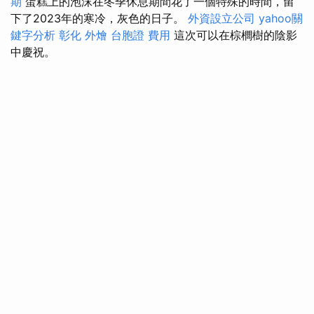
期
蛋糕上的泡沫在冬季休息期間花了一個特殊的時間，留
下了2023年的寒冷，灰色的日子。
外資設立公司
yahoo關
鍵字分析
彰化 外燴
台胞證 費用
這次可以在棕櫚樹的陰影
中慶祝。