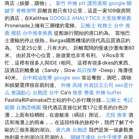
商店（娛樂，購物）。
新竹 外燴 ptt
護照過期
google 關
鍵字
脊椎側彎
距離首都只有12公里，這是一家109個房間
的酒店，在Kalithea
GOOGLE ANALYTICS
大里按摩推薦
Pronenade上擁有三層樓的電梯。
記帳士 稅務士
台中 推
薦 撥筋
台中推拿推薦
從船旅行開始的港口約為。 當地巴
士運輸的停止很熱... Burgas國際機場的現代高品質酒店約
為。 它是25公里，只有大約。 距離寬闊的慢速沙灘海灘80
米。 由於其中心位置，旅遊業也非常有利。 V.Ros非常
忙，這裡有很多人與IDE r相同。 這裡有很多dkes的東西。
該酒店距離桑迪（Sandy，Slow
烏日按摩
-Deep）海灘僅
40米。
台中精油按摩
google seo
靠近餐館，酒吧，購物
和娛樂選擇很容易到達。
外燴 高雄
外資設立公司
seo是什
么
會議點心
台胞證 台中
Ca'n
推拿 整復
外燴 buffet
Pastilla和Palmaba巴士站的中心步行幾分鐘...
記帳士 考試
範圍
台胞證桃園
現代酒店直接位於寬1.7公里長的白色沙
灘，上面有棕櫚樹，在遊艇港（碼頭）附近。
北投 推拿
酒
店和海灘上的雨傘，... 在這段特殊的旅程中，我們了解了中
歐的三個美麗的湖泊。
唐六典
台胞證
我們是第一個參觀奧
地利最大的湖泊沃思湖的人。
關鍵字優化
台中手撥燙
在斯