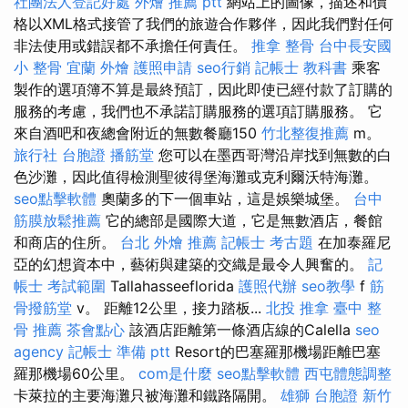
社團法人登記好處
外燴 推薦 ptt
網站上的圖像，描述和價
格以XML格式接管了我們的旅遊合作夥伴，因此我們對任何
非法使用或錯誤都不承擔任何責任。
推拿 整骨
台中長安國
小 整骨
宜蘭 外燴
護照申請
seo行銷
記帳士 教科書
乘客
製作的選項簿不算是最終預訂，因此即使已經付款了訂購的
服務的考慮，我們也不承諾訂購服務的選項訂購服務。 它
來自酒吧和夜總會附近的無數餐廳150
竹北整復推薦
m。
旅行社 台胞證
播筋堂
您可以在墨西哥灣沿岸找到無數的白
色沙灘，因此值得檢測聖彼得堡海灘或克利爾沃特海灘。
seo點擊軟體
奧蘭多的下一個車站，這是娛樂城堡。
台中
筋膜放鬆推薦
它的總部是國際大道，它是無數酒店，餐館
和商店的住所。
台北 外燴 推薦
記帳士 考古題
在加泰羅尼
亞的幻想資本中，藝術與建築的交織是最令人興奮的。
記
帳士 考試範圍
Tallahasseeflorida
護照代辦
seo教學
f
筋
骨撥筋堂
v。 距離12公里，接力踏板...
北投 推拿
臺中 整
骨 推薦
茶會點心
該酒店距離第一條酒店線的Calella
seo
agency
記帳士 準備 ptt
Resort的巴塞羅那機場距離巴塞
羅那機場60公里。
com是什麼
seo點擊軟體
西屯體態調整
卡萊拉的主要海灘只被海灘和鐵路隔開。
雄獅 台胞證
新竹