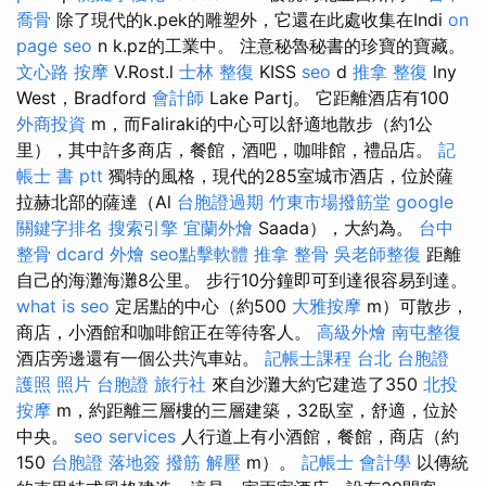
喬骨
除了現代的k.pek的雕塑外，它還在此處收集在Indi
on
page seo
n k.pz的工業中。 注意秘魯秘書的珍寶的寶藏。
文心路 按摩
V.Rost.l
士林 整復
KISS
seo
d
推拿 整復
lny
West，Bradford
會計師
Lake Partj。 它距離酒店有100
外商投資
m，而Faliraki的中心可以舒適地散步（約1公
里），其中許多商店，餐館，酒吧，咖啡館，禮品店。
記
帳士 書 ptt
獨特的風格，現代的285室城市酒店，位於薩
拉赫北部的薩達（Al
台胞證過期
竹東市場撥筋堂
google
關鍵字排名
搜索引擎
宜蘭外燴
Saada），大約為。
台中
整骨 dcard
外燴
seo點擊軟體
推拿 整骨
吳老師整復
距離
自己的海灘海灘8公里。 步行10分鐘即可到達很容易到達。
what is seo
定居點的中心（約500
大雅按摩
m）可散步，
商店，小酒館和咖啡館正在等待客人。
高級外燴
南屯整復
酒店旁邊還有一個公共汽車站。
記帳士課程 台北
台胞證
護照 照片
台胞證 旅行社
來自沙灘大約它建造了350
北投
按摩
m，約距離三層樓的三層建築，32臥室，舒適，位於
中央。
seo services
人行道上有小酒館，餐館，商店（約
150
台胞證 落地簽
撥筋 解壓
m）。
記帳士 會計學
以傳統