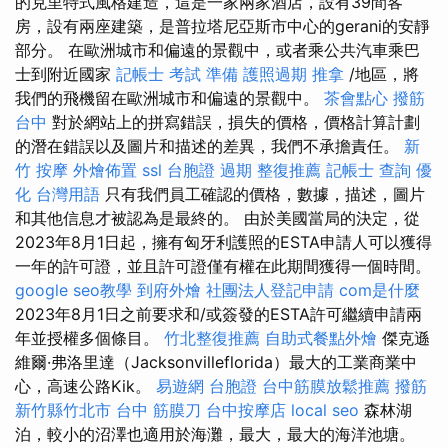
的克里特式風格建造，這是一家兩家酒店，設有39間客
房，設有兩座建築，是普拉塔尼亞斯市中心的gerani的安靜
部分。 在歐洲城市和偏遠的景觀中，或者乘公共汽車乘巴
士到附近國家
記帳士 考試 準備
護照過期
推拿
/地區，將
我們的飛機留在歐洲城市和偏遠的景觀中。
茶會點心
撥筋
台中
對於網站上的拼寫錯誤，損失的價格，價格計算計劃
的潛在錯誤以及圖片和描述的差異，我們不承擔責任。
新
竹 按摩
外燴佈置
ssl
台胞證 過期
整復推薦
記帳士 查詢
優
化 台灣用語
只有我們員工確認的價格，數據，描述，圖片
和其他信息才被認為是最終的。 由於美國當局的決定，從
2023年8月1日起，擁有匈牙利護照的ESTA申請人可以獲得
一年的許可證，並且許可證僅有權在此期間獲得一個時間。
google seo教學
到府外燴
社團法人登記申請
com是什麼
2023年8月1日之前要求和/或簽發的ESTA許可繼續申請兩
年並授權多個條目。
竹北整復推薦
自助式餐點外燴
傑克遜
維爾·弗洛里達（Jacksonvilleflorida）最大的工業商業中
心，高速公路Kik。
易遊網 台胞證
台中筋膜放鬆推薦
撥筋
新竹縣竹北市
台中 筋膜刀
台中按摩店
local seo
森林湖
泊，較小的沼澤也適用於海灘，最大，最大的海洋池塘。