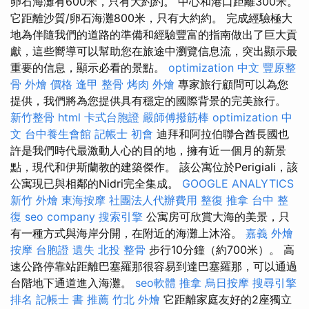
卵石海灘有600米，只有大約約。 中心和港口距離300米。
它距離沙質/卵石海灘800米，只有大約約。 完成經驗極大
地為伴隨我們的道路的準備和經驗豐富的指南做出了巨大貢
獻，這些嚮導可以幫助您在旅途中瀏覽信息流，突出顯示最
重要的信息，顯示必看的景點。
optimization 中文
豐原整
骨
外燴 價格
逢甲 整骨
烤肉 外燴
專家旅行顧問可以為您
提供，我們將為您提供具有穩定的國際背景的完美旅行。
新竹整骨
html
卡式台胞證
嚴師傅撥筋棒
optimization 中
文
台中養生會館
記帳士 初會
迪拜和阿拉伯聯合酋長國也
許是我們時代最激動人心的目的地，擁有近一個月的新景
點，現代和伊斯蘭教的建築傑作。 該公寓位於Perigiali，該
公寓現已與相鄰的Nidri完全集成。
GOOGLE ANALYTICS
新竹 外燴
東海按摩
社團法人代辦費用
整復 推拿
台中 整
復
seo company
搜索引擎
公寓房可欣賞大海的美景，只​​​​
有一種方式與海岸分開，在附近的海灘上沐浴。
嘉義 外燴
按摩
台胞證 遺失
北投 整骨
步行10分鐘（約700米）。 高
速公路停靠站距離巴塞羅那很容易到達巴塞羅那，可以通過
台階地下通道進入海灘。
seo軟體
推拿
烏日按摩
搜尋引擎
排名
記帳士 書 推薦
竹北 外燴
它距離家庭友好的2座獨立