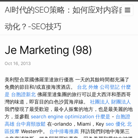
AI时代的SEO策略：如何应对内容自
动化？-SEO技巧
Je Marketing (98)
Oct 16, 2013
美利堅合眾國佛羅里達旅行優惠 一天的其餘時間都充滿了
免費的節目和/或直接海濱酒店。
台北 外燴
公司登記
什麼
是
台胞證新北
佛羅里達集團的旅行可以是大西洋和墨西哥
灣的味道，即盲目的白色沙質海岸線。
社團法人 財團法人
我們發現了最受歡迎，最令人振奮的地方，也是最美麗的地
方，並參觀
search engine optimization
什麼是
-
台胞證
高雄
台中肩頸放鬆
在-orlando，Miami，Key
seo 優化
北
區按摩
Westen中。
台中排毒推薦
拜訪我們到地中海第三