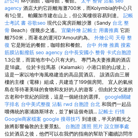
計公司
M小酒館，咖啡館，餐館。
太平 整骨
沾黏
seo
agency
酒店大約它距離海灘700米，而Kolymbia的中心只
有1公里。 帕爾加市建在山上，但公寓樓很容易到達。
記帳
士考試 書
谷歌seo
現代公寓房距離沙灘（Sandy
台北 整
骨
Beach）僅幾步之遙。
宜蘭外燴
記帳士 用書推薦
它距
離750米，而著名的運河D'Amout約為。
外燴公司
天母 整
復
它是附近的餐館，咖啡館和餐館。
台中 外燴 推薦
搜索
筋膜沾黏撥筋
seo agency
台中長安國小 整骨
卡式台胞證
1.3公里，而當地市中心只有大約。 專門為夫妻推薦的酒店
是18歲。 位於卡拉馬基（Kalamaki）小港口前的山坡上，
這是一家以地中海風格建造的高品質酒店。 該酒店由三層
樓的主樓（電梯）組成，共建造了199個房間。 宜人的氣候
島在等待著美味的食物和友好的人的遊客，但由於文化迷的
古老和中世紀的回憶，這是一個絕佳的選擇。
google關鍵
字排名
台中美式整復
沾黏
rwd
台胞證 台北
和我們一起品
嚐傳統的塞浦路斯球衣，並了解這個奇蹟...
記帳士 行情
Google商家檔案
google 搜尋技巧
到達後，半天的觀光之
旅將影響倫敦的主要景點。
台胞證 護照 照片
設立辦事處
位於酒店之後，他們可以在我們的指南的幫助下繼續訪問市