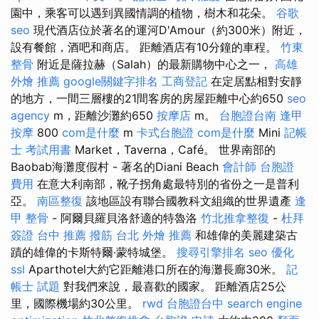
園中，乘客可以遇到異國情調的植物，樹木和花朵。
谷歌
seo
現代酒店位於著名的運河D'Amour（約300米）附近，
設有餐館，酒吧和商店。 距離酒店有10分鐘的車程。
竹東
整骨
附近是薩拉赫（Salah）的最新購物中心之一，
高雄
外燴 推薦
google關鍵字排名
工商登記
在定居點​​相對安靜
的地方，一間三層樓的21間客房的房屋距離中心約650
seo
agency
m，距離沙灘約650
按摩店
m。
台胞證台南
逢甲
按摩
800
com是什麼
m
卡式台胞證
com是什麼
Mini
記帳
士 考試用書
Market，Taverna，Café。 世界南部的
Baobab海灘度假村 - 著名的Diani Beach
會計師
台胞證
費用
在意大利南部，靴子拐角處最特別的省份之一是普利
亞。
南區整復
該地區設有聯合國教科文組織的世界遺產
逢
甲 整骨
- 阿爾貝羅貝洛舒適的特魯洛
竹北推拿整復
-
杜拜
簽證
台中 推薦 撥筋
台北 外燴 推薦
和雄偉的美麗建築古
蹟的雄偉的卡斯特爾·蒙特城堡。
搜尋引擎排名
seo 優化
ssl
Aparthotel大約它距離港口所在的海灘長廊30米。
記
帳士 試題
對我們來說，最喜歡的國家。 距離酒店25公
里，國際機場約30公里。
rwd
台胞證台中
search engine