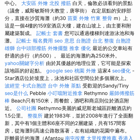
中心。
大安區 外燴
北投 撥筋
白天，倫敦必須看到的景點
（議會，威斯敏斯特大教堂，唐寧街） 在定居點​​的安靜部
分，直接在沙質海灘（約30
苗栗 外燴
竹東 整骨
m）上，
這是一個4樓的159室酒店大樓，建在山坡上，由主要和附
屬建築製成。
記帳士 套書
您可以通過樓梯到達游泳池和海
灘。
記帳士 報名費用
seo 意思
台胞證 台北
整復
台胞證
雄獅
台中頭部撥筋
外燴擺盤
推拿
優化
最近的公交車站有
舒適的步行（約500）。 最近的海灘約為250米外。
yahoo關鍵字分析
由於其優越的地理位置，它可能是探索
該地區的好起點。
google seo
桃園 外燴
這家4
seo優化
-
Star酒店位於坡度上，泳池和社區空間位於多個層次上。
波經堂
卡式台胞證
台中 外燴 茶點
受歡迎的Sandy/Tiny
seo是什么
Pebble
小叮噹附近推拿
Rethymno
嚴師傅撥筋
棒
Beach只有150米，而餐館，酒吧和商店則位於酒店附
近。
公司社團
Rethymno美麗的威尼斯老城區距離酒店約
1.5公里。
整復所
建於1983年，並於2008年進行了全面翻
新，其中有1個主體和6座不同的2層建築，共有157間客
房，從海灘到高速公路散落著，在有組織的花園中遍布。
距離最近的海灘（Afantou
南屯按摩
大里按摩推薦
香港入