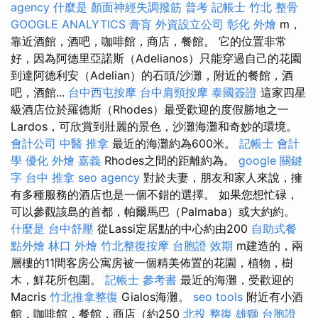
agency
什麼是
顏面神經失調撥筋
普考 記帳士
竹北 整骨
GOOGLE ANALYTICS
膏肓
外資設立公司
彰化 外燴
m，
靠近酒館，酒吧，咖啡館，商店，餐館。 它的位置非常
好，因為阿德里亞諾斯（Adelianos）只能穿過自己的花園
到達阿德利安（Adelian）的石頭/沙灘，附近的餐館，酒
吧，酒館...
台中西屯按摩
台中肩頸按摩
泰國簽證
這家四星
級酒店位於羅德斯（Rhodes）最受歡迎的度假勝地之一
Lardos，可欣賞到壯麗的景色，沙灘海灘和奇妙的環境。
會計公司
中醫 推拿
最近的海灘約為600米。
記帳士 會計
學
優化
外燴 嘉義
Rhodes之間的距離約為。
google 關鍵
字
台中 推拿
seo agency
對於夫妻，朋友和家人來說，擁
有多種服務的酒店也是一個不錯的選擇。 如果您想忙碌，
可以參觀該島的首都，帕爾馬巴（Palmaba）或大約約。
什麼是
台中舒壓
從Lassi定居點的中心約由200
自助式餐
點外燴
林口 外燴
竹北整復按摩
台胞證 效期
m建造的，兩
層樓的11間客房公寓房被一個精美佈置的花園，植物，樹
木，鮮花所包圍。
記帳士 參考書
最近的海灘，受歡迎的
Macris
竹北推拿整復
Gialos海灘。
seo tools
附近有小酒
館，咖啡館，餐館，商店（約250
北投 整復
雄獅 台胞證