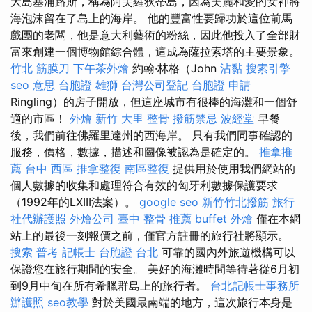
大島塞浦路斯，稱為阿芙羅狄蒂島，因為美麗和愛的女神將
海泡沫留在了島上的海岸。 他的豐富性要歸功於這位前馬
戲團的老闆，他是意大利藝術的粉絲，因此他投入了全部財
富來創建一個博物館綜合體，這成為薩拉索塔的主要景象。
竹北 筋膜刀
下午茶外燴
約翰·林格（John
沾黏
搜索引擎
seo 意思
台胞證 雄獅
台灣公司登記
台胞證 申請
Ringling）的房子開放，但這座城市有很棒的海灘和一個舒
適的市區！
外燴 新竹
大里 整骨
撥筋禁忌
波經堂
早餐
後，我們前往佛羅里達州的西海岸。 只有我們同事確認的
服務，價格，數據，描述和圖像被認為是確定的。
推拿推
薦
台中 西區 推拿整復
南區整復
提供用於使用我們網站的
個人數據的收集和處理符合有效的匈牙利數據保護要求
（1992年的LXIII法案）。
google seo
新竹竹北撥筋
旅行
社代辦護照
外燴公司
臺中 整骨 推薦
buffet 外燴
僅在本網
站上的最後一刻報價之前，僅官方註冊的旅行社將顯示。
搜索
普考 記帳士
台胞證 台北
可靠的國內外旅遊機構可以
保證您在旅行期間的安全。 美好的海灘時間等待著從6月初
到9月中旬在所有希臘群島上的旅行者。
台北記帳士事務所
辦護照
seo教學
對於美國最南端的地方，這次旅行本身是