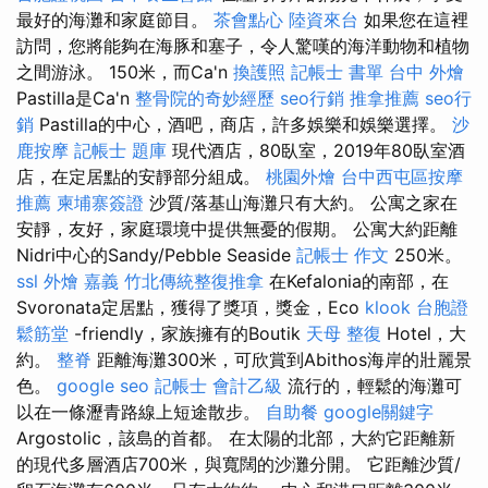
最好的海灘和家庭節目。
茶會點心
陸資來台
如果您在這裡
訪問，您將能夠在海豚和塞子，令人驚嘆的海洋動物和植物
之間游泳。 150米，而Ca'n
換護照
記帳士 書單
台中 外燴
Pastilla是Ca'n
整骨院的奇妙經歷
seo行銷
推拿推薦
seo行
銷
Pastilla的中心，酒吧，商店，許多娛樂和娛樂選擇。
沙
鹿按摩
記帳士 題庫
現代酒店，80臥室，2019年80臥室酒
店，在定居點的安靜部分組成。
桃園外燴
台中西屯區按摩
推薦
柬埔寨簽證
沙質/落基山海灘只有大約。 公寓之家在
安靜，友好，家庭環境中提供無憂的假期。 公寓大約距離
Nidri中心的Sandy/Pebble Seaside
記帳士 作文
250米。
ssl
外燴 嘉義
竹北傳統整復推拿
在Kefalonia的南部，在
Svoronata定居點，獲得了獎項，獎金，Eco
klook 台胞證
鬆筋堂
-friendly，家族擁有的Boutik
天母 整復
Hotel，大
約。
整脊
距離海灘300米，可欣賞到Abithos海岸的壯麗景
色。
google seo
記帳士 會計乙級
流行的，輕鬆的海灘可
以在一條瀝青路線上短途散步。
自助餐
google關鍵字
Argostolic，該島的首都。 在太陽的北部，大約它距離新
的現代多層酒店700米，與寬闊的沙灘分開。 它距離沙質/