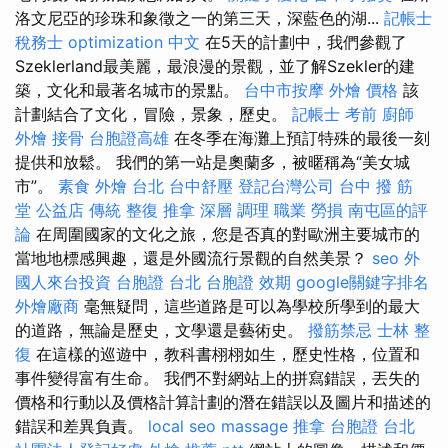
洛文尼亞的珍珠和象徵之一的第三天，深藍色的湖...
記帳士
稅務士
optimization 中文
在5天的計劃中，我們參觀了
Szeklerland最美麗，最浪漫的景觀，並了解Szekler的建
築，文化和最著名城市的景點。
台中市按摩
外燴 價格
該
計劃結合了文化，冒險，景象，歷史。
記帳士 考前
廚師
外燴
接骨
台胞證高雄
在冬季在海灘上預訂特殊的最後一刻
提供和放鬆。 我們的第一站是奧蘭多，被暱稱為“美女城
市”。
素食 外燴 台北
台中舒壓
登記台灣公司
台中 撥 筋
堂 公益店 傳統 整復 推拿 深層 調理 職業 勞損 南屯區的評
論
在周圍國家的文化之旅，您是否真的對歐洲主要城市的
當地地標感興趣，還是外國流行景觀的自然美景？
seo
外
國人來台投資
台胞證 台北
台胞證 效期
google關鍵字排名
外燴廠商
毫無疑問，這些道路是可以為學校所學到的最大
的道路，無論是歷史，文學還是藝術史。
撥筋禁忌
士林 整
復
在這樣的巡遊中，教科書栩栩如生，歷史性格，位置和
事件變得富有生命。 我們不對網站上的拼寫錯誤，丟失的
價格和行動以及價格計算計劃的潛在錯誤以及圖片和描述的
錯誤和差異負責。
local seo
massage
推拿
台胞證 台北