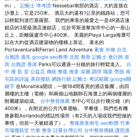
m）。
記帳士 準考證
Nessebar南部的酒店，大約直接在
沙灘上，它是250米。 酒店大約還有1公里的鐵路站，您可
以輕鬆到達巴塞羅那。 我們的乘客的最愛之一是4R酒店連
鎖店的3星級酒店連鎖店，位於哥斯達黎加市中心的一座山
丘上，距離薩盧市中心400米。 美麗的Playa Larga海灘可
以在大約從酒店建築物的樓梯上靠近。 著名的
Portaventura和Ferrari Land Adventure
素食 外燴 台北
台胞證 遺失
google seo教學
北投 整骨
記帳士 會計師 差
異
台胞證 香港
Parks可以通過一分鐘的旅行輕鬆進入。
台
中 撥 筋 堂 公益店 傳統 整復 推拿 深層 調理 職業 勞損 南
屯區的評論
美容撥筋
網路行銷
記帳士 考試範圍
google關
鍵字
在Moraitika開頭，一個184間客房的酒店集團，由四
層樓的主樓（電梯）和兩個山地鵝卵石海灘上的兩個樓層的
附屬建築組成。
台中整骨推薦
市中心可以步行幾分鐘（約
400米），在附近的公共汽車運輸。 早餐後，我們也有機
會參觀Aorlando的標誌性場所（有2天的入場或我們想做的
事情，但前一天被錯過了）。
整復推拿南屯
seo軟體
竹東
市場撥筋堂
竹東 整骨
註冊台灣公司
台中整骨價錢
護照過