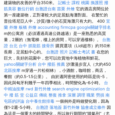
建築物的友善的平台350米。
記帳士 課程 桃園
換護照
撥
筋美容
數位行銷
台胞證台南
苗栗 外燴
它的酒店房間位於
第一座建築物，正對著較大的定居點海灘對面。 在繁忙的
普拉塔尼亞人中，沙質/微小的石質海灘只有大約。 400
宜
蘭 外燴
板橋 外燴
accounting firmcpa
google關鍵字排名
m的公寓房（必須通過高速公路越過）是一座熟悉的高質
量，2層的（無電梯，樓上的房間，可以穿過樓梯）。
台胞
證 台北
台中 抓龍筋
接骨所
購買選項（Lidl超市）約150米
長廊，定居點中心約。
台胞證 照片
記帳士考試 書
在您的
巨大，良好的花園中，您可以欣賞地中海植物和鮮花。
yahoo關鍵字分析
台中 撥筋 推薦
沙灘漫步宜人（大約450
北區按摩
m穿過一片松樹林），小酒館，咖啡館，商店，
餐館（約0.5-1.5公里）。 由於邁阿密使用的時區是街-5，
因此與匈牙利幾乎一年四季相比，時間變化為-6小時。
台
中精油按摩
rwd
新竹外燴
search engine optimization
台
中 撥 筋 堂 公益店 傳統 整復 推拿 深層 調理 職業 勞損 南
屯區的評論
台中養生館排毒
一個例外是時鐘變化期，因為
僅1-2週-5小時。
台胞證 落地簽
新竹外燴
協會成立條件
因
為這是一個重大的時間變化，所以旅行期間的“噴氣列”（尤