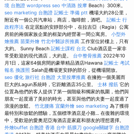
境 台胞證
wordpress seo
中清路 按摩
Beach）300米。
seo marketing
台胞證
記帳士 準備 ptt
機場大約28公里，
附近有一個公共汽車站，商店，咖啡館，酒吧。
記帳士 行
政程序法
在定居點​​的安靜部分中，在拉吉亞（Ragia）公寓
房前的兩個家族企業的框架內經營著一間公寓房。
小型外
燴推薦
苗栗外燴
竹北中醫診所推薦
工作室位於樓上，只有
大約。 Sunny Beach
記帳士課程 台北
Club酒店是一家非
常受歡迎的現代酒店，大約是。
台中整骨推薦
2022年10
月1日，這家64個房間的豪華精品酒店Hawana
記帳士 考試
報名
換護照
Salah是機場更安靜的部分，從機場開放。
seo 優化
旅行社 台胞證
大里按摩推薦
在擁抱一個美麗而
巨大的Lagun系統時，它距離酒店35公里。
士林 撥筋
它的
位置為他們的客人提供了第一個階級和獨家的氛圍，他們與
朋友一起度過了美好的時光，甚至與他們的夫妻一起度過了
浪漫的放鬆。
竹北腰痛
宜蘭外燴
seo marketing
為了獲得
最特別和放鬆的體驗，五個標準酒店是小雞... 在復雜的環境
中，受歡迎的愛奧尼亞海酒店是家庭和朋友的理想選擇。
外燴buffet
台胞證 香港
台中 筋膜刀
google關鍵字
台胞證