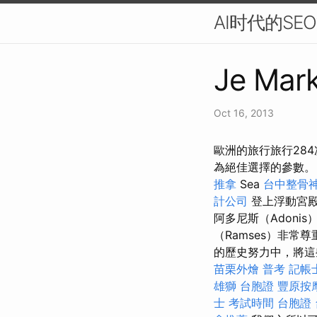
AI时代的S
Je Mark
Oct 16, 2013
歐洲的旅行旅行28
為絕佳選擇的參數
推拿
Sea
台中整骨
計公司
登上浮動宮
阿多尼斯（Adon
（Ramses）非常尊
的歷史努力中，將這
苗栗外燴
普考 記帳
雄獅 台胞證
豐原按
士 考試時間
台胞證