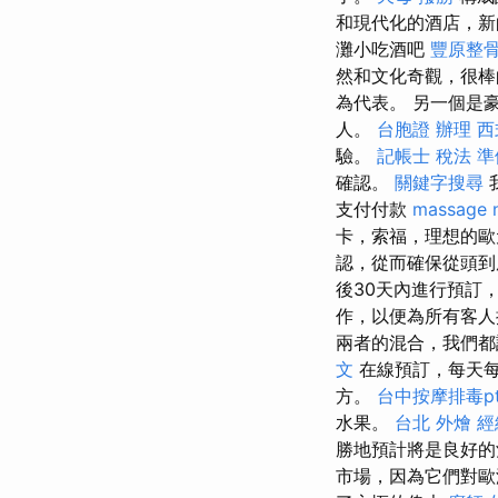
和現代化的酒店，
灘小吃酒吧
豐原整
然和文化奇觀，很
為代表。 另一個是
人。
台胞證 辦理
西
驗。
記帳士 稅法 準
確認。
關鍵字搜尋
支付付款
massage 
卡，索福，理想的
認，從而確保從頭到
後30天內進行預訂
作，以便為所有客
兩者的混合，我們都
文
在線預訂，每天每天2
方。
台中按摩排毒pt
水果。
台北 外燴
經
勝地預計將是良好
市場，因為它們對歐