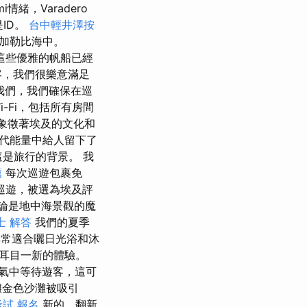
mi情緒，Varadero
是ID。
台中輕井澤按
.nar加勒比海中。
 這些優雅的帆船已經
客，我們很樂意滿足
我們，我們確保在巡
-Fi，包括所有房間
”象徵著埃及的文化和
代能量中給人留下了
是旅行的背景。 我
薦
每次巡遊包裹免
巡遊，被選為埃及評
論是地中海景觀的魔
士 解答
我們的夏季
常適合曬日光浴和沐
耳目一新的體驗。
氣中等待遊客，這可
灘金色沙灘被吸引
考試 報名
新的，翻新