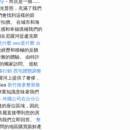
ny
- 而且是一個……
光普照，充滿了我們
們會找到這樣的節
扣價。 在城市和海
足感和幸福填補我們的
們在尼羅河從盧克斯
 是什麼
seo是什麼
台
快經歷和積極的反饋
雅的體驗。 由特許
的獨家訪問。 巡航
路行銷
西屯體態調整
的尼羅河上提供了奢侈，
Sea
新竹推拿整骨推
的專業知識意味著我們
-
外國公司在台分公
邊的座位區域，因此
美麗直接帶到您的房
助我們立即回答。
整
訪問的地區購買新鮮產