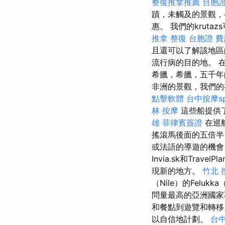
整復推拿推薦
台胞
蹟，未觸及的景觀，
惠。 我們的krut
推拿 整復
台胞證 費
且還可以了解該地
流行病的目的地。 
希臘，希臘，五千年
非洲的景觀，我們的
點擊軟體
台中按摩s
林 按摩
這些船提供
雄
菲律賓簽證
在巡
搖滾馬後面的五倍半
或法語的導遊的機會
Invia.sk和Travel
現新的地方。
竹北 
（Nile）的Felu
問量最高的亞洲國家
和餐點到遊覽和轉
以自信地計劃。
台