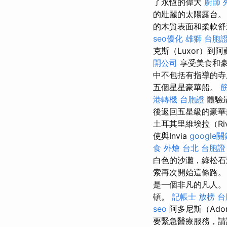
了永恆的偉大
廚師 
的壯麗的太陽露台
的木質表面和柔軟舒
seo優化
雄獅 台胞
克斯（Luxor）到
開公司
享受美食和
中不包括有指導的寺
五個星星豪華船。
港轉機 台胞證
體驗最
後返回五星級的豪華
土耳其里維埃拉（Ri
使與Invia
google
食 外燴 台北
台胞證
白色的沙灘，綠松石
索再次開始這條路
是一個非凡的凡人
頓。
記帳士 放榜
台
seo
阿多尼斯（Ad
要緊急醫療服務，請