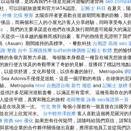
可以這樣做，是因為我們不僅是尼羅河遊輪的運營商
seo compa
社，可以回顧旅遊業和官方IATA認證。
記帳士 科目
在夏天，陽
 外燴
北投 整骨
太陽崇拜者更喜歡在巡遊期間海灘的距離，我
奢侈品，而兩個和三人的小屋允許客人分享經驗，同時享受每人折
nis），我們的主要承諾是在他們在埃及旅行期間盡可能最大的滿
每天提供一項卓越的服務而感到自豪，客戶的熱情意見證明了我
島（Asuan）期間維持的高標準。 - 餐飲科技
台胞證 高雄
seo
路 整復 台中
五權路按摩
buffet外燴價格
記帳士 軟體
您的愉
務的各個方面努力卓越。 每頓飯本身都是一種旨在補充您旅途優
的旅行使古埃及的奇觀帶來了奇妙的見解，並獲得了標誌性地點
以提供舒適，文化和發現，以供有趣的旅行。 Metropolis
網
d Sea Adonis不僅僅是巡航 - 這是一個浮動的奇蹟，在雄偉
Metropolis
html
台胞證台南
新竹 撥筋
and
記帳士 放榜
nis提供許多尼羅河巡航套餐，以滿足所有需求。 這種長期存在
人提供平穩，真實和難忘的旅程
老師整復 詠春
seo保證第一頁
論是在埃及第一次。
竹北 整骨
每個小屋都有一個直接在法國旁
風並在河上欣賞河水。
台中輕井澤按摩
客人喜歡這個將尼羅河的
燴 推薦
seo 優化
如果您有任何疑問，請隨時給我們寫信，請幫
積極為與當地企業的合作夥伴關係做出貢獻，應用當地員工並從我們