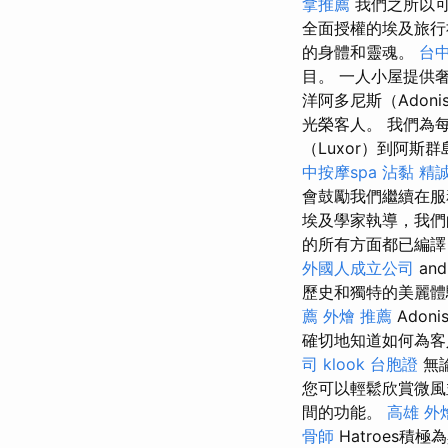
拿推薦
我們之所以
全面授權的埃及旅行
的身體和靈魂。
台中
目。 一人小屋提供
洋阿多尼斯（Ado
光榮客人。 我們為
（Luxor）到阿斯群
中按摩spa
沾黏
精誠
會鼓勵我們繼續在服
埃及學家執導，我們
的所有方面都已編譯，
外國人成立公司
an
歷史和獨特的美麗體驗。 
薦
外燴 推薦
Ado
確切地知道如何為客
司
klook 台胞證
無
您可以輕鬆欣賞微
間的功能。
高雄 外
骨師
Hatroes