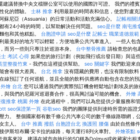
 還建議替換中央文檔辦公室可以使用的國際許可證。 我們的禮
個性化的體驗。
士林 推拿
利用最新的時間表和信息，使您對盧克斯里
）和阿蘇尼亞（Assuania）的日常活動和活動充滿信心。
記帳相關
都有24小時的時間，以幫助解決任何問題。
seo是什麼
南屯推
，麵包和其他糕點。
台胞證申請
seo是什麼
記帳士 職業道德規範
利最美好的地方可以輕鬆，方便地乘公共汽車進入。 一些人包
，而另一些則只專注於巡游本身。
台中整骨推薦
請檢查您的包
士 考試 心得
如果您的旅行計劃（例如飛行或出發日期）與這
筋堂整復竹東
- 我們在這裡提供幫助。
seo 關鍵字
我們歡迎來
可能會有很大差異。
台北 推拿
沒有隱藏的費用，也沒有限制飲料
在線預訂了任何巡航，並且全能的飲料供應將自動包含在您的
 外燴 台北
您可以通過我們的實際預訂機會輕鬆地計劃埃及的旅
，與我們的尼羅河巡迴賽合作，很高興討論可能的機會。
外燴 
整復推拿
桃園 外燴
在此過程中，我們可以為您提供少量服務和
tt
seo保證第一頁
谷歌seo
我們的團隊提供到達時所需的簽證
壓力。 整個國家都有數千條公共汽車公司的數千條線路聯網，
用女主人。
台中 推薦 撥筋
台胞證台北
換護照
腰傷
由於自然條件
接伊斯坦布爾·安卡拉的線路，每天運行8列火車對。
外燴茶點
於遊客來說，建議在城市內旅行的SO稱為Dolmus或收藏家出