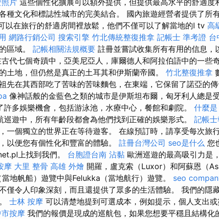
證照片
這些個性化擴展可以額外提供，但提供最高水平的舒適度和
各種文化和標誌性城市的完美結合。 國內旅遊經營者提供了所
azs可以在旅行的舒適房間裡放鬆，他們不僅可以了解當地的l tv
高
用
網路行銷公司
搜索引擎
竹北傳統整復推拿
記帳士 準考證
台
區的區域。
記帳相關法規概要
註冊並嘗試收集所有有用的信息，
在古代七個奇蹟中，亞美尼亞人，庫爾德人和阿拉伯語中的一些
的土地，但仍然是真正的土耳其和伊斯蘭帝國。
竹北整復推拿
祖先在其西部吃了苦味的苦味麵包，在東端，它保留了諾亞的
pa
像神話般的金藍色之類的城市是伊斯坦布爾，匈牙利人總是
了許多娛樂機會，包括游泳池，水療中心，餐館和劇院。
什麼是
航巡遊中，所有年齡段都會為他們找到正確的娛樂形式。
記帳士
，一個獨立的世界正在等待遊客。 在線預訂時，請享受每次旅
，以便您有個性化和豐富的體驗。
註冊台灣公司
seo是什么
您也
Planet.pl上找到我們。
台胞證台南
沾黏
歐洲巡遊的最高吸引力是
按摩
大里 整骨
高雄 外燴
開羅，盧克索（Luxor）和阿蘇恩（As
kka（當地帆船）遊覽中與Felukka（當地航行）遊覽。
seo compan
不僅令人印象深刻，而且還提供了眾多的生活體驗。 我們的隱
移。
士林 按摩
可以清楚地提到可選成本，例如提示，個人支出或
中市按摩
我們的報價是現成的巡航包，如果您想要平穩且結構化