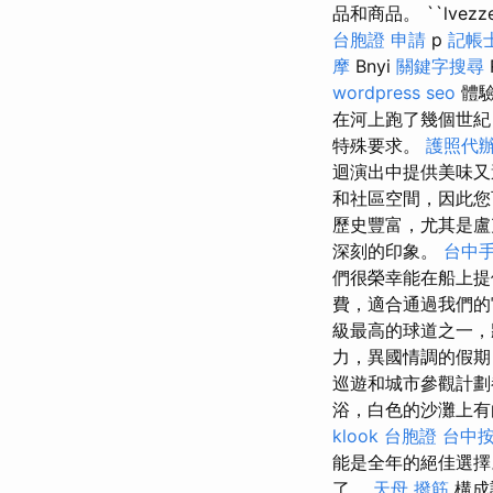
品和商品。 ``lvezze
台胞證 申請
p
記帳
摩
Bnyi
關鍵字搜尋
wordpress seo
體驗
在河上跑了幾個世紀
特殊要求。
護照代
迴演出中提供美味
和社區空間，因此
歷史豐富，尤其是盧
深刻的印象。
台中
們很榮幸能在船上提
費，適合通過我們
級最高的球道之一，
力，異國情調的假期
巡遊和城市參觀計
浴，白色的沙灘上有
klook 台胞證
台中按
能是全年的絕佳選擇
了。
天母 撥筋
構成