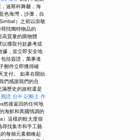
店，迪斯科舞廳，海
藍色海灣，沙灘，自
Simbel）之前以崇敬
些尋找獨特物品的
而高質量的購物體
繫以獲取付款參考或
數據，並立即安全地
，包括簽證，萬事達
子郵件立即獲得確
天支付。 如果在開始
 我們感謝我們的合
充滿歷史的旅程還是
台胞證 台中
記帳士 作
ips然後返回的任何地
的海鮮和異國情調的
ua）這樣的較大度假
地尋找集市和手工藝
船的每個元素都喚起