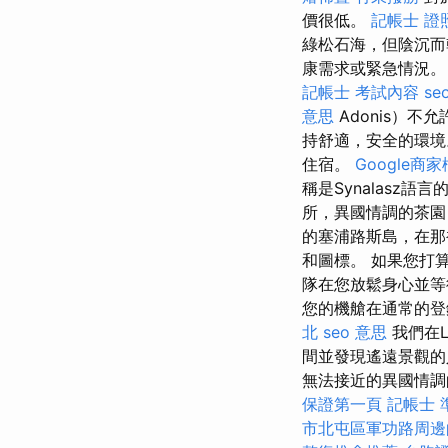
價很低。
記帳士 證
綠松石海，但陰沉而
康需求或緊急情況
記帳士 考試內容
se
意思
Adonis）不
持舒適，安全的環境
住宿。
Google商
稱是Synalasz語
所，異國情調的茶園
的塞浦路斯島，在那
和圖標。 如果您打
隊在您放鬆身心並等
您的機艙在通常的登
北
seo 意思
我們在L
間並發現遙遠景觀
無法接近的異國情
保證第一頁
記帳士 
市北屯區軍功路周邊