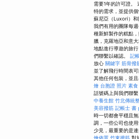
需要1年的許可證。
特的需求，並提供
蘇尼亞（Luxori
我們有用的團隊每週
種新鮮製作的糕點
臘，克羅地亞和意大
地點進行導遊的旅行
們聯繫以確認。
記帳
放心
關鍵字
筋骨撥
並了解飛行時間表
其他任何包裝，並且
燴
台胞證 照片
素食
話號碼上與我們聯繫
中養生館
竹北傳統
美容撥筋
記帳士 書 p
時一切都會平穩且無
調，一些公司也使
少見，最重要的是連
燴佈置
竹東撥筋
對