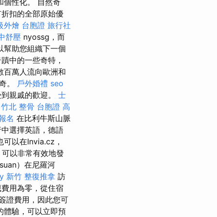
個性化。 自然奇
有折扣的全部原始優
級外燴
台胞證 旅行社
中舒壓
nyossg，而
以幫助您組織下一個
奇蹟中的一些奇特，
數百萬人流向歐洲和
傳奇。
戶外婚禮
seo
受到親戚的歡迎。
士
竹北 整骨
台胞證 高
報名
在比利牛斯山脈
行中選擇英語，德語
可以在Invia.cz，
，可以非常有效地發
suan）在尼羅河
y
新竹 整復推拿
訪
藏費用為零，從住宿
簽證費用，因此您可
的體驗，可以立即預