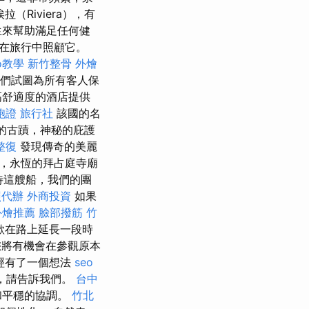
Riviera），有
生來幫助滿足任何健
並在旅行中照顧它。
eo教學
新竹整骨
外燴
們試圖為所有客人保
高舒適度的酒店提供
胞證 旅行社
該國的名
的古蹟，神秘的庇護
整復
發現傳奇的美麗
，永恆的拜占庭寺廟
待這艘船，我們的團
照代辦
外商投資
如果
外燴推薦
臉部撥筋 竹
喜歡在路上延長一段時
將有機會在參觀原本
經有了一個想法
seo
道，請告訴我們。
台中
和平穩的協調。
竹北