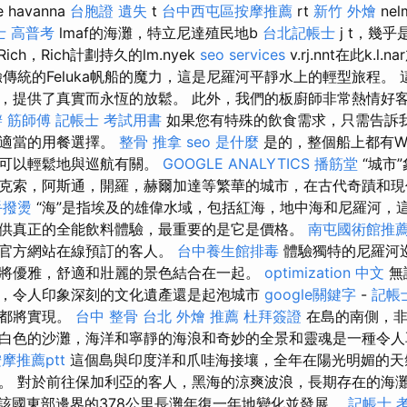
 havanna
台胞證 遺失
t
台中西屯區按摩推薦
rt
新竹 外燴
nel
士 高普考
lmaf的海灘，特立尼達殖民地b
台北記帳士
j t，幾乎
Rich，Rich計劃持久的lm.nyek
seo services
v.rj.nnt在此k.l
傳統的Feluka帆船的魔力，這是尼羅河平靜水上的輕型旅程。
，提供了真實而永恆的放鬆。 此外，我們的板廚師非常熱情好
辦
筋師傅
記帳士 考試用書
如果您有特殊的飲食需求，只需告訴
又適當的用餐選擇。
整骨 推拿
seo 是什麼
是的，整個船上都有Wi
您可以輕鬆地與巡航有關。
GOOGLE ANALYTICS
播筋堂
“城市
克索，阿斯通，開羅，赫爾加達等繁華的城市，在古代奇蹟和現
手撥燙
“海”是指埃及的雄偉水域，包括紅海，地中海和尼羅河，這
供真正的全能飲料體驗，最重要的是它是價格。
南屯國術館推
的官方網站在線預訂的客人。
台中養生館排毒
體驗獨特的尼羅河
將優雅，舒適和壯麗的景色結合在一起。
optimization 中文
無
，令人印象深刻的文化遺產還是起泡城市
google關鍵字
-
記帳
劃都將實現。
台中 整骨
台北 外燴 推薦
杜拜簽證
在島的南側，非
白色的沙灘，海洋和寧靜的海浪和奇妙的全景和靈魂是一種令人
摩推薦ptt
這個島與印度洋和爪哇海接壤，全年在陽光明媚的天
。 對於前往保加利亞的客人，黑海的涼爽波浪，長期存在的海
該國東部邊界的378公里長灘年復一年地變化並發展。
記帳士 