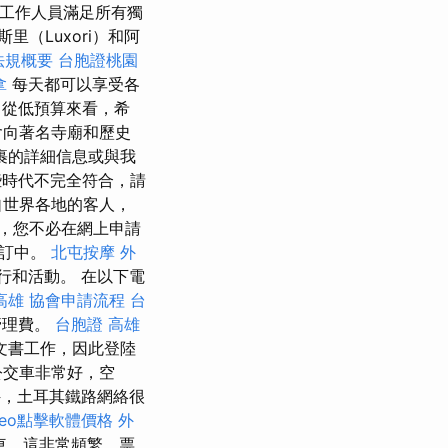
賓工作人員滿足所有獨
（Luxori）和阿
法規概要
台胞證桃園
拿
每天都可以享受各
從低預算來看，希
含向著名寺廟和歷史
裹的詳細信息或與我
些時代不完全符合，請
自世界各地的客人，
，您不必在網上申請
預訂中。
北屯按摩
外
行和活動。 在以下電
高雄
協會申請流程
台
管理費。
台胞證 高雄
文書工作，因此登陸
公交車非常好，空
，土耳其鐵路網絡很
seo點擊軟體價格
外
租車，這非常頻繁，票