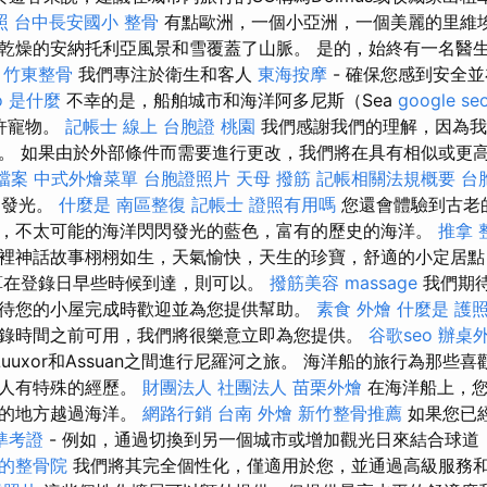
照
台中長安國小 整骨
有點歐洲，一個小亞洲，一個美麗的里維埃拉（
乾燥的安納托利亞風景和雪覆蓋了山脈。 是的，始終有一名醫
。
竹東整骨
我們專注於衛生和客人
東海按摩
- 確保您感到安全
o 是什麼
不幸的是，船舶城市和海洋阿多尼斯（Sea
google s
允許寵物。
記帳士 線上
台胞證 桃園
我們感謝我們的理解，因為我
。 如果由於外部條件而需要進行更改，我們將在具有相似或更
家檔案
中式外燴菜單
台胞證照片
天母 撥筋
記帳相關法規概要
台
言的發光。
什麼是
南區整復
記帳士 證照有用嗎
您還會體驗到古老
，不太可能的海洋閃閃發光的藍色，富有的歷史的海洋。
推拿 
裡神話故事栩栩如生，天氣愉快，天生的珍寶，舒適的小定居點
算在登錄日早些時候到達，則可以。
撥筋美容
massage
我們期
待您的小屋完成時歡迎並為您提供幫助。
素食 外燴
什麼是
護
錄時間之前可用，我們將很樂意立即為您提供。
谷歌seo
辦桌
uuxor和Assuan之間進行尼羅河之旅。 海洋船的旅行為那些
的人有特殊的經歷。
財團法人 社團法人
苗栗外燴
在海洋船上，您
調的地方越過海洋。
網路行銷
台南 外燴
新竹整骨推薦
如果您已
準考證
- 例如，通過切換到另一個城市或增加觀光日來結合球
的整骨院
我們將其完全個性化，僅適用於您，並通過高級服務