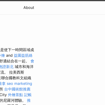
About
例是使下一時間區域成
外燴
and
益園益筋絡
代舒適結合在一起。
會
胞證新北
城市和海洋
流。 拉美西斯
在聯合國教科文組織
推拿
seo marketing
護所
台中國術館推薦
ity
外燴茶點
記帳
獨特的尼羅河體驗。
推