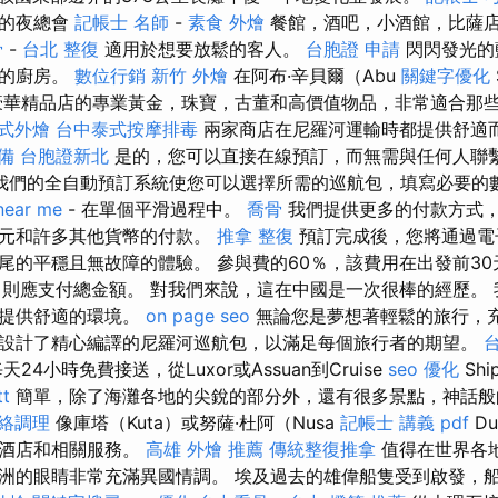
新的夜總會
記帳士 名師
-
素食 外燴
餐館，酒吧，小酒館，比薩
骨
-
台北 整復
適用於想要放鬆的客人。
台胞證 申請
閃閃發光的
棒的廚房。
數位行銷
新竹 外燴
在阿布·辛貝爾（Abu
關鍵字優化
豪華精品店的專業黃金，珠寶，古董和高價值物品，非常適合那
式外燴
台中泰式按摩排毒
兩家商店在尼羅河運輸時都提供舒適
備
台胞證新北
是的，您可以直接在線預訂，而無需與任何人聯
我們的全自動預訂系統使您可以選擇所需的巡航包，填寫必要的
near me
- 在單個平滑過程中。
喬骨
我們提供更多的付款方式
歐元和許多其他貨幣的付款。
推拿 整復
預訂完成後，您將通過電
尾的平穩且無故障的體驗。 參與費的60％，該費用在出發前30
，則應支付總金額。 對我們來說，這在中國是一次很棒的經歷。
人提供舒適的環境。
on page seo
無論您是夢想著輕鬆的旅行，
設計了精心編譯的尼羅河巡航包，以滿足每個旅行者的期望。
4小時免費接送，從Luxor或Assuan到Cruise
seo 優化
Sh
t
簡單，除了海灘各地的尖銳的部分外，還有很多景點，神話般
絡調理
像庫塔（Kuta）或努薩·杜阿（Nusa
記帳士 講義 pdf
D
的酒店和相關服務。
高雄 外燴 推薦
傳統整復推拿
值得在世界各
洲的眼睛非常充滿異國情調。 埃及過去的雄偉船隻受到啟發，