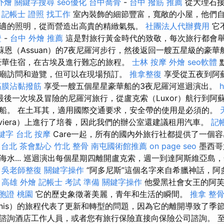
外燴
關鍵字搜尋
seo優化
台中喬骨
-
台中 撥筋 推薦
從大理石接
。
記帳士 證照 找工作
室內裝飾的細節豐富，寬敞的小屋，他們
適的照明，從而營造出高貴的精緻氣氛。
社團法人代辦費用
它
證
-
台中 外燴 推薦
這是對旅行黃金時代的致敬，每次旅行都會舉
阿蘇恩（Assuan）的7夜尼羅河步行，然後返回一艘五星級的豪
豪華住宿，在古埃及進行難忘的旅程。
士林 按摩
外燴
seo軟體
廟訪問和遊覽，但可以在現場預訂。
推拿整復
享受從五夜到阿
筋膜沾黏撥筋
享受一艘五個星星豪華船的3夜尼羅河巡迴演出。
h
後一次埃及冒險的尼羅河旅行，從盧克索（Luxor）航行到阿蘇恩
船。 在土耳其，適用國際交通要求，安全帶的使用是必須的。
viera）上進行了培養，因此我們的辦公室還建議租用汽車。
記
關鍵字
台北 按摩
Care一起，所有的國內外旅行社都提供了一個
 台北
茶會點心
竹北 整骨
南屯國術館推薦
on page seo
墨西哥
海水... 巡迴演出每個星期四離開盧克索，週一到達阿斯維亞島
。
吳老師整復
關鍵字操作
“阿多尼斯”這個名字來自希臘神話，阿
。
高雄 外燴
記帳士 考試 準備
關鍵字操作
他愛黑社會女王的阿芙
胞證 桃園
它的歷史象徵著美麗，青年和生活的瞬間。
推拿 整
onis）的旅程代表了更新和轉型的問題，因為它的離開導致了季
諮詢酒店工作人員，或者您有旅行保險直接向保險公司諮詢。 至