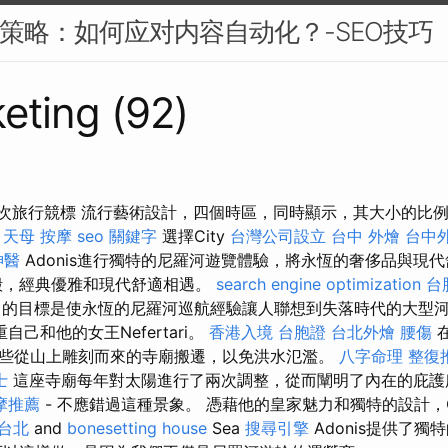
EO策略：如何应对内容自动化？-SEO技巧
eting (92)
4次旅行競標 流行藝術設計，四個時區，同時顯示，其大小的比
。
天母 按摩
seo 關鍵字
選擇City
台灣公司設立
台中 外燴
台中
神醫
Adonis進行獨特的尼羅河遊覽體驗，將永恆的奢侈品與現
殿，經典優雅和現代舒適相遇。
search engine optimization
台
is）的目標是使永恆的尼羅河巡航經驗讓人聯想到失落時代的大型河
重自己和他的女王Nefertari。
香港入境 台胞證
台北外燴
腰傷
些從山上雕刻而來的寺廟搬遷，以免洪水氾濫。
八字命理 整復
士
這座寺廟每年對太陽進行了兩次調整，從而闡明了內在的庇
摩推薦
- 不應錯過這種景象。 憑藉他的皇家魅力和獨特的設計，C
 台北
and
bonesetting house
Sea
搜尋引擎
Adonis提供了