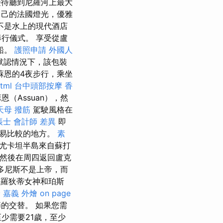
待廳到尼羅河上最大
自己的法國燈光，優雅
不是水上的現代酒店
行儀式。 享受從盧
華船。
護照申請
外國人
默認情況下，該包裝
蘇恩的4夜步行，乘坐
tml
台中頭部按摩
香
（Assuan），然
天母 撥筋
駕駛風格在
帳士 會計師 差異
即
容易比較的地方。
素
尤卡坦半島來自蘇打
，然後在周四返回盧克
多尼斯不是上帝，而
羅狄蒂女神和珀斯
骨
嘉義 外燴
on page
節的交替。 如果您需
少需要21歲，至少