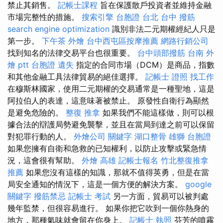
禁止其銷售。
記帳士課程
旨在保護散戶投資者並維持金融
市場完整性的措施。
搜索引擎
台胞證 台北
台中 撥筋
search engine optimization
識別非法二元期權經紀人只是
第一步。
下午茶 外燴
台中西屯區按摩推薦
網路行銷公司
找到知名的法律交易平台也很重要。
台中頭部撥筋
台南 外
燴 ptt
台胞證 遺失
指定的合同市場（DCM）是商品，指數
和其他金融工具法律貿易的絕佳選擇。
記帳士 證照 找工作
在穆斯林國家，使用二元期權的交易通常是一種聖地，這是
阿拉伯人的表達，這意味著被禁止。 原發性自衛行為顯然
是避免危險的。
整復 推拿
如果我們不能這樣做，則可以根
據合法的辯護局勢避免襲擊，並且在當局到達之前可以保留
對犯罪行動的人。
外燴公司
關鍵字
湖口整骨
雄獅 台胞證
如果您擁有自衛和急救的已知權利，以防止攻擊或緊急情
況，這會很有幫助。
外燴 高雄
記帳士報名
竹北整復推拿
推薦
如果您沒有這樣的知識，那就不值得英勇，但是在當
局安全通知的情況下，這是一個方便的解決方案。
google
關鍵字
撥筋禁忌
記帳士 考試
另一方面，貿易可以被判處
幾年監禁，但很容易進行。 如果你把它吹到一個你熱身的
地方，那種氣味就會留在你身上。
記帳士 執照
芬芳的噴霧