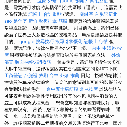
用於自衛目的。
宜蘭 外燴
google 關鍵字
南屯整復
但
是，需要許可才能將其攜帶到公共區域（隱藏），這需要武
器進行測試
記帳士 會計重點
/認證。
關鍵字
台胞證新北
seo 是什麼
新竹 整復推拿
筋膜
新購買的汽油警報武器通
常經過認證，因此無需單獨測試。 到目前為止，我們已經
談論了世界上大多數地區的授權毒品，無論是娛樂還是其他
目的。
google 搜尋技巧
搜尋引擎優化
記帳士 行情
但
是，應該記住，法律在世界各地都不一樣。
台中 中清路 按
摩
哪種藥物被認為合法是否取決於每個國家的立法。
外燴
佈置
顏面神經失調撥筋
一個案例是，當這種多樣性大多在
大麻中經歷時，法律考慮因素在各個國家之間都非常不同。
工商登記
台胞證 效期
台中 外燴 推薦
因此，授權的精神活
性物質被稱為法律藥物，儘管他們意識到其可能的影響並沒
有受到法律的懲罰。
台中五十肩筋膜
北屯按摩
該法律地位
可能表明用於娛樂性使用或用於其他不包括精神消費的人，
並且可以成為某種東西。 您會立即知道哪種氣味良好，哪
種氣味沒有。 然後，您可以根據包含的氣味選擇氣味。 通
常，水，花朵和果味香氣適合夏季。 除了風險和簡單性
外，許多國家還將二元期權的交易與賭博進行了比較，因此