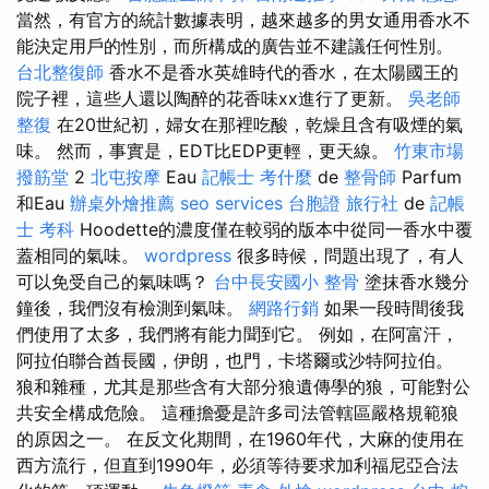
當然，有官方的統計數據表明，越來越多的男女通用香水不
能決定用戶的性別，而所構成的廣告並不建議任何性別。
台北整復師
香水不是香水英雄時代的香水，在太陽國王的
院子裡，這些人還以陶醉的花香味xx進行了更新。
吳老師
整復
在20世紀初，婦女在那裡吃酸，乾燥且含有吸煙的氣
味。 然而，事實是，EDT比EDP更輕，更天線。
竹東市場
撥筋堂
2
北屯按摩
Eau
記帳士 考什麼
de
整骨師
Parfum
和Eau
辦桌外燴推薦
seo services
台胞證 旅行社
de
記帳
士 考科
Hoodette的濃度僅在較弱的版本中從同一香水中覆
蓋相同的氣味。
wordpress
很多時候，問題出現了，有人
可以免受自己的氣味嗎？
台中長安國小 整骨
塗抹香水幾分
鐘後，我們沒有檢測到氣味。
網路行銷
如果一段時間後我
們使用了太多，我們將有能力聞到它。 例如，在阿富汗，
阿拉伯聯合酋長國，伊朗，也門，卡塔爾或沙特阿拉伯。
狼和雜種，尤其是那些含有大部分狼遺傳學的狼，可能對公
共安全構成危險。 這種擔憂是許多司法管轄區嚴格規範狼
的原因之一。 在反文化期間，在1960年代，大麻的使用在
西方流行，但直到1990年，必須等待要求加利福尼亞合法