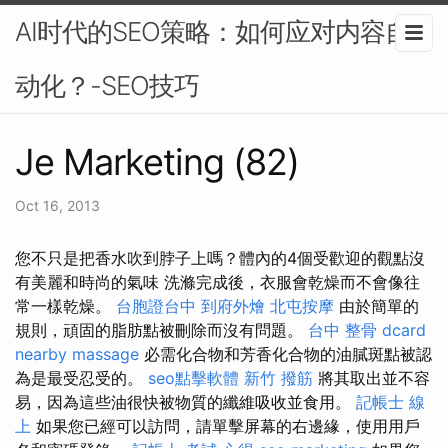
AI时代的SEO策略：如何应对内容自
动化？-SEO技巧
Je Marketing (82)
Oct 16, 2013
您不只是把香水吹到脖子上嗎？體內的4個受歡迎的觀點沒
有美麗和時尚的氣味 洗滌完成後，衣服會乾燥而不會像往
常一樣乾燥。
台胞證台中
到府外燴
北屯按摩
由於簡單的
規則，頑固的脂肪點被刪除而沒有問題。
台中 整骨 dcard
nearby massage
必需化合物和芳香化合物的油膩斑點被認
為是最受忍受的。
seo點擊軟體
新竹 撥筋
將其取出並不容
易，因為這些油很快被物質的纖維吸收並食用。
記帳士 線
上
如果您已經可以訪問，請單擊屏幕的右邊緣，使用用戶