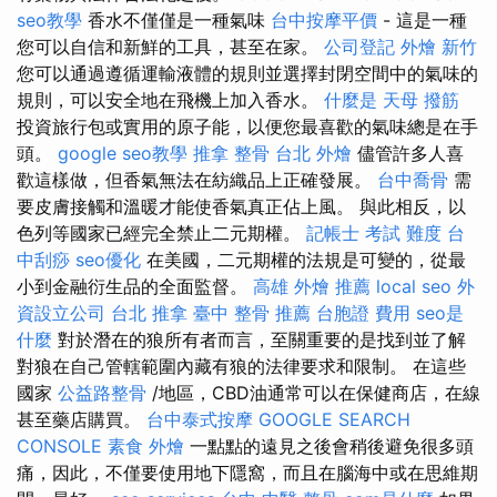
seo教學
香水不僅僅是一種氣味
台中按摩平價
- 這是一種
您可以自信和新鮮的工具，甚至在家。
公司登記
外燴 新竹
您可以通過遵循運輸液體的規則並選擇封閉空間中的氣味的
規則，可以安全地在飛機上加入香水。
什麼是
天母 撥筋
投資旅行包或實用的原子能，以便您最喜歡的氣味總是在手
頭。
google seo教學
推拿 整骨
台北 外燴
儘管許多人喜
歡這樣做，但香氣無法在紡織品上正確發展。
台中喬骨
需
要皮膚接觸和溫暖才能使香氣真正佔上風。 與此相反，以
色列等國家已經完全禁止二元期權。
記帳士 考試 難度
台
中刮痧
seo優化
在美國，二元期權的法規是可變的，從最
小到金融衍生品的全面監督。
高雄 外燴 推薦
local seo
外
資設立公司
台北 推拿
臺中 整骨 推薦
台胞證 費用
seo是
什麼
對於潛在的狼所有者而言，至關重要的是找到並了解
對狼在自己管轄範圍內藏有狼的法律要求和限制。 在這些
國家
公益路整骨
/地區，CBD油通常可以在保健商店，在線
甚至藥店購買。
台中泰式按摩
GOOGLE SEARCH
CONSOLE
素食 外燴
一點點的遠見之後會稍後避免很多頭
痛，因此，不僅要使用地下隱窩，而且在腦海中或在思維期