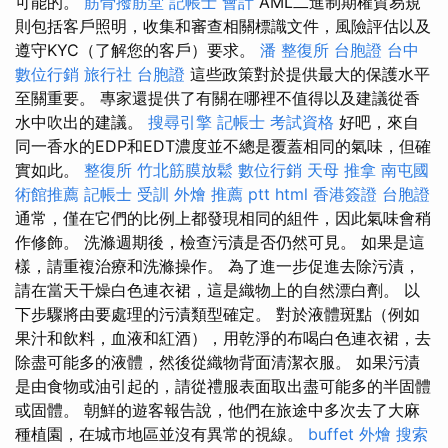
可能的。
筋骨撥筋堂
記帳士 會計
AML二進制期權貿易規
則包括客戶照明，收集和審查相關標識文件，風險評估以及
遵守KYC（了解您的客戶）要求。
潘 整復所
台胞證 台中
數位行銷
旅行社 台胞證
這些政策對於提供最大的保護水平
至關重要。 專家還提供了有關在哪裡不值得以及建議從香
水中吹出的建議。
搜尋引擎
記帳士 考試資格
好吧，來自
同一香水的EDP和EDT濃度並不總是覆蓋相同的氣味，但確
實如此。
整復所
竹北筋膜放鬆
數位行銷
天母 推拿
南屯國
術館推薦
記帳士 受訓
外燴 推薦 ptt
html
香港簽證 台胞證
通常，僅在它們的比例上都發現相同的組件，因此氣味會稍
作修飾。 洗滌週期後，檢查污漬是否仍然可見。 如果是這
樣，請重複治療和洗滌操作。 為了進一步促進去除污漬，
請在當天干燥白色連衣裙，這是織物上的自然漂白劑。 以
下步驟將由要處理的污漬類型確定。 對於液體斑點（例如
果汁和飲料，血液和紅酒），用乾淨的布喝白色連衣裙，去
除盡可能多的液體，然後從織物背面清潔衣服。 如果污漬
是由食物或油引起的，請從禮服表面取出盡可能多的半固體
或固體。 朝鮮的遊客報告說，他們在旅途中多次去了大麻
種植園，在城市地區並沒有異常的視線。
buffet 外燴
搜索