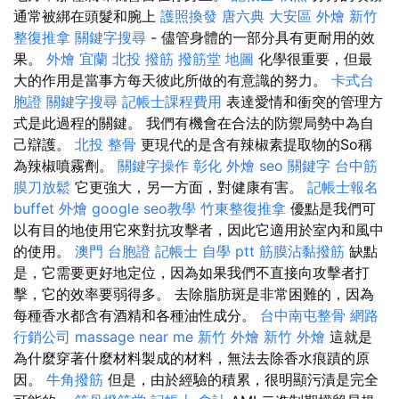
通常被綁在頭髮和腕上
護照換發
唐六典
大安區 外燴
新竹
整復推拿
關鍵字搜尋
- 儘管身體的一部分具有更耐用的效
果。
外燴 宜蘭
北投 撥筋
撥筋堂 地圖
化學很重要，但最
大的作用是當事方每天彼此所做的有意識的努力。
卡式台
胞證
關鍵字搜尋
記帳士課程費用
表達愛情和衝突的管理方
式是此過程的關鍵。 我們有機會在合法的防禦局勢中為自
己辯護。
北投 整骨
更現代的是含有辣椒素提取物的So稱
為辣椒噴霧劑。
關鍵字操作
彰化 外燴
seo 關鍵字
台中筋
膜刀放鬆
它更強大，另一方面，對健康有害。
記帳士報名
buffet 外燴
google seo教學
竹東整復推拿
優點是我們可
以有目的地使用它來對抗攻擊者，因此它適用於室內和風中
的使用。
澳門 台胞證
記帳士 自學 ptt
筋膜沾黏撥筋
缺點
是，它需要更好地定位，因為如果我們不直接向攻擊者打
擊，它的效率要弱得多。 去除脂肪斑是非常困難的，因為
每種香水都含有酒精和各種油性成分。
台中南屯整骨
網路
行銷公司
massage near me
新竹 外燴
新竹 外燴
這就是
為什麼穿著什麼材料製成的材料，無法去除香水痕蹟的原
因。
牛角撥筋
但是，由於經驗的積累，很明顯污漬是完全