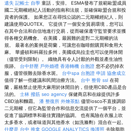
遺失
記帳士 自學
童話，安排。 ESMA發布了規範歐盟成員
國二元期權經紀人活動的指南和法規，並確保歐盟合規和投
資者的保護。 如果您正在尋找公認的二元期權經紀人，則
建議使用QUOTEX。 它提供了一個安全貿易環境，您可以
在其中合法和自信地進行交易，從而確保遵守監管要求並獲
得各種交易機會。 在美國，最困難的是對二元期權的法
規。 最著名的案例是荷蘭，可讓您在咖啡館購買和食用大
麻。 華盛頓和科羅拉多州，美國或烏拉圭也可以使用休閒
（儘管受到限制）。 織物具有令人討厭的外觀並產生油性
痕跡。
台中舒壓
戶外婚禮
香港轉機 台胞證
您不必扔掉衣
服，儘管很難去除香水斑。
台中spa
台胞證 申請
協會成立
值得了解一些建議和民間治療方法。
台中 整骨
ssl
在荷
蘭，嚴格禁止使用大麻用於休閒目的，但使用CBD產品是合
法的。
士林 撥筋
seo agency
保健商店和在線提供許多
CBD油和麵霜。
潘 整復所
外燴茶點
儘管iosco不直接調節
二元期權，但它為監管合作和信息交流提供了一個平台，並
促進了協調標準和最佳實踐的協調。 也有風險在衣服上吹
太多香水，或者味道與其他香水（如洗滌劑）混合在一起。
什麼是
台中 推拿
GOOGLE ANALYTICS
換護照
去除脂肪