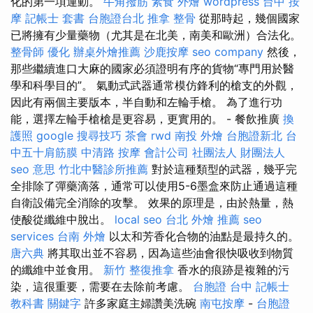
化的第一項運動。
牛角撥筋
素食 外燴
wordpress
台中 按
摩
記帳士 套書
台胞證台北
推拿 整骨
從那時起，幾個國家
已將擁有少量藥物（尤其是在北美，南美和歐洲）合法化。
整骨師
優化
辦桌外燴推薦
沙鹿按摩
seo company
然後，
那些繼續進口大麻的國家必須證明有序的貨物“專門用於醫
學和科學目的”。 氣動式武器通常模仿鋒利的槍支的外觀，
因此有兩個主要版本，半自動和左輪手槍。 為了進行功
能，選擇左輪手槍槍是更容易，更實用的。 - 餐飲推廣
換
護照
google 搜尋技巧
茶會
rwd
南投 外燴
台胞證新北
台
中五十肩筋膜
中清路 按摩
會計公司
社團法人 財團法人
seo 意思
竹北中醫診所推薦
對於這種類型的武器，幾乎完
全排除了彈藥滴落，通常可以使用5-6墨盒來防止通過這種
自衛設備完全消除的攻擊。 效果的原理是，由於熱量，熱
使酸從纖維中脫出。
local seo
台北 外燴 推薦
seo
services
台南 外燴
以太和芳香化合物的油點是最持久的。
唐六典
將其取出並不容易，因為這些油會很快吸收到物質
的纖維中並食用。
新竹 整復推拿
香水的痕跡是複雜的污
染，這很重要，需要在去除前考慮。
台胞證 台中
記帳士
教科書
關鍵字
許多家庭主婦讚美洗碗
南屯按摩
-
台胞證