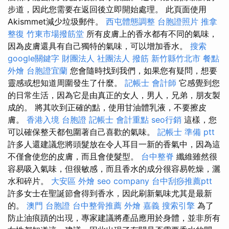
步道，因此您需要在返回後立即開始處理。 此頁面使用
Akismmet減少垃圾郵件。
西屯體態調整
台胞證照片
推拿
整復
竹東市場撥筋堂
所有皮膚上的香水都有不同的氣味，
因為皮膚還具有自己獨特的氣味，可以增加香水。
搜索
google關鍵字
財團法人 社團法人
撥筋 新竹縣竹北市
餐點
外燴
台胞證宜蘭
您會隨時找到我們，如果您有疑問，想要
靈感或想知道周圍發生了什麼。
記帳士 會計師
它感覺到您
的日常生活，因為它是由真正的女人，男人，兄弟，朋友製
成的。 將其吹到正確的點，使用甘油體乳液，不要擦皮
膚。
香港入境 台胞證
記帳士 會計重點
seo行銷
這樣，您
可以確保整天都包圍著自己喜歡的氣味。
記帳士 準備 ptt
許多人還建議您將頭髮放在令人耳目一新的香氣中，因為這
不僅會使您的皮膚，而且會使髮型。
台中整脊
纖維雖然很
容易吸入氣味，但很敏感，而且香水的成分很容易乾燥，灑
水和碎片。
大安區 外燴
seo company
台中刮痧推薦ptt
許多女士在聖誕節會得到香水，因此刷新氣味尤其是最新
的。
澳門 台胞證
台中整骨推薦
外燴 嘉義
搜索引擎
為了
防止油痕蹟的出現，專家建議將產品應用於身體，並非所有