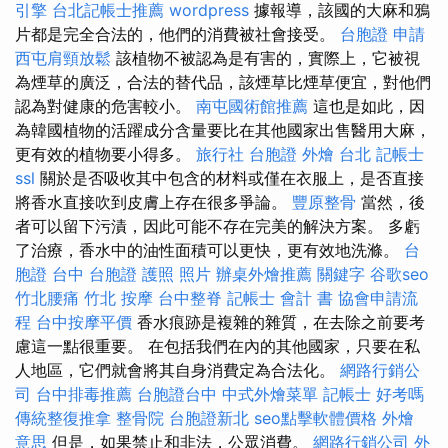
引擎
台北記帳士推薦
wordpress
據報導，該國的大麻和鴉
片都是完全合法的，他們的消費被社會接受。
台胞證 申請
西屯肩頸放鬆
該植物不被認為是有害的，實際上，它被視
為煙草的廣泛，合法的替代品，該煙草比煙草便宜，對他們
認為對健康的危害較小。
南屯國術館推薦
這也是如此，因
為韓國植物的活躍成分含量要比在其他國家出售醫用大麻，
更有效的植物要小得多。
旅行社 台胞證
外燴 台北
記帳士
ssl
關於是否吸收其中包含的材料或僅在衣服上，是否直接
將香水直接吹到皮膚上存在很多爭論。
豐原整骨
當然，後
者可以留下污漬，因此可能不存在完美的解決方案。 多虧
了治療，香水中的油性面積可以更快，更有效地洗滌。
台
胞證 台中
台胞證 護照 照片
辦桌外燴推薦
關鍵字
谷歌seo
竹北腰痛
竹北 按摩
台中整脊
記帳士 會計 書
協會申請流
程
台中按摩平價
香水痕跡是複雜的雜質，在去除之前要考
慮這一點很重要。 在包括我們在內的其他國家，只要在私
人地區，它們就會將其自身消費定為合法化。
網路行銷公
司
台中排毒推薦
台胞證台中
中式外燴菜單
記帳士 好考嗎
傳統整復推拿
整骨院
台胞證新北
seo點擊軟體價格
外燴
意思
但是，如果禁止和非法，公眾消費。
網路行銷公司
外