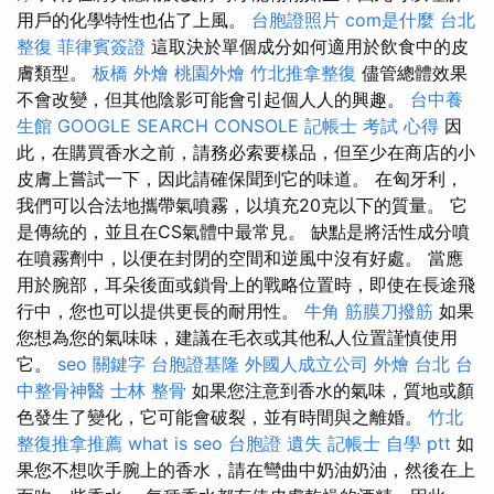
用戶的化學特性也佔了上風。
台胞證照片
com是什麼
台北
整復
菲律賓簽證
這取決於單個成分如何適用於飲食中的皮
膚類型。
板橋 外燴
桃園外燴
竹北推拿整復
儘管總體效果
不會改變，但其他陰影可能會引起個人人的興趣。
台中養
生館
GOOGLE SEARCH CONSOLE
記帳士 考試 心得
因
此，在購買香水之前，請務必索要樣品，但至少在商店的小
皮膚上嘗試一下，因此請確保聞到它的味道。 在匈牙利，
我們可以合法地攜帶氣噴霧，以填充20克以下的質量。 它
是傳統的，並且在CS氣體中最常見。 缺點是將活性成分噴
在噴霧劑中，以便在封閉的空間和逆風中沒有好處。 當應
用於腕部，耳朵後面或鎖骨上的戰略位置時，即使在長途飛
行中，您也可以提供更長的耐用性。
牛角 筋膜刀撥筋
如果
您想為您的氣味味，建議在毛衣或其他私人位置謹慎使用
它。
seo 關鍵字
台胞證基隆
外國人成立公司
外燴 台北
台
中整骨神醫
士林 整骨
如果您注意到香水的氣味，質地或顏
色發生了變化，它可能會破裂，並有時間與之離婚。
竹北
整復推拿推薦
what is seo
台胞證 遺失
記帳士 自學 ptt
如
果您不想吹手腕上的香水，請在彎曲中奶油奶油，然後在上