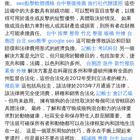
衛。
seo點擊軟體價格
台中整復推薦
旅行社代辦護照
這些
設備中的大多數具有頻鏡功能，可以暫時盲目攻擊者，以獲
得可用於逃生或反擊的短暫優勢，具體取決於情況。 如果
狼或混合動力車對他人或其財產造成損害，則所有者在財務
上可能承擔責任。
台中 按摩 整骨
竹北 整復
板橋 外燴
台
胞證 台北
seo教學
google seo
這可能會導致訴訟和巨額
賠償和法律費用形式的經濟負擔。
記帳士 考試科目
另一個
解決方案是允許它，但只能用於醫療目的，包括加拿大，捷
克共和國，法國，以色列和許多州。
台胞證 急件
新竹撥筋
素食 外燴
解決方案是在科羅拉多州和華盛頓州擁有全面的
州監督合法化，這些合法化在2012年受到立法者的權力。
撥筋筆
這包括烏拉圭，該法律於2013年7月通過了法律，
該法律將完全使消費，耕種和銷售合法化
記帳士 會計乙級
- 但尚未啟用。 擁有狼狗的合法性取決於每個司法管轄區的
具體法律。 最終，了解和遵守狼或狼狗混合動力的法律要
求對於動物健康，社區安全和保存野生人群至關重要。 遵
守法規可確保所有者和動物都可以在法律框架內和諧地生活
在一起。 這是一個眾所周知的技巧，香水在手腕上聞起來
更濃烈，但是最好不要在這裡吹。
精誠路 整復 台中
local