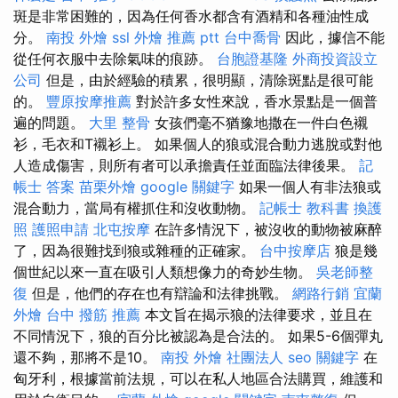
斑是非常困難的，因為任何香水都含有酒精和各種油性成
分。
南投 外燴
ssl
外燴 推薦 ptt
台中喬骨
因此，據信不能
從任何衣服中去除氣味的痕跡。
台胞證基隆
外商投資設立
公司
但是，由於經驗的積累，很明顯，清除斑點是很可能
的。
豐原按摩推薦
對於許多女性來說，香水景點是一個普
遍的問題。
大里 整骨
女孩們毫不猶豫地撒在一件白色襯
衫，毛衣和T襯衫上。 如果個人的狼或混合動力逃脫或對他
人造成傷害，則所有者可以承擔責任並面臨法律後果。
記
帳士 答案
苗栗外燴
google 關鍵字
如果一個人有非法狼或
混合動力，當局有權抓住和沒收動物。
記帳士 教科書
換護
照
護照申請
北屯按摩
在許多情況下，被沒收的動物被麻醉
了，因為很難找到狼或雜種的正確家。
台中按摩店
狼是幾
個世紀以來一直在吸引人類想像力的奇妙生物。
吳老師整
復
但是，他們的存在也有辯論和法律挑戰。
網路行銷
宜蘭
外燴
台中 撥筋 推薦
本文旨在揭示狼的法律要求，並且在
不同情況下，狼的百分比被認為是合法的。 如果5-6個彈丸
還不夠，那將不是10。
南投 外燴
社團法人
seo 關鍵字
在
匈牙利，根據當前法規，可以在私人地區合法購買，維護和