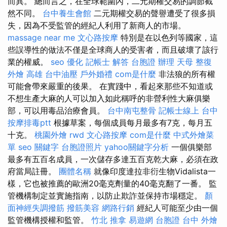
而異。 總而言之，在全球範圍內，二元期權交易的調節截
然不同。
台中養生會館
二元期權交易的聲譽遭受了很多損
失，因為不受監管的經紀人利用了新商人的市場。
massage near me
文心路按摩
特別是在以色列等國家，這
些誤導性的做法不僅是全球商人的受害者，而且破壞了該行
業的權威。
seo 優化
記帳士 解答
台胞證 辦理
天母 整復
外燴 高雄
台中油壓
戶外婚禮
com是什麼
非法狼的所有權
可能會帶來嚴重的後果。 在實踐中，看起來那些不知道或
不想生產大麻的人可以加入如此稱呼的非營利性大麻俱樂
部，可以用毒品治療會員。
台中南屯整骨
記帳士線上
台中
按摩排毒ptt
根據草案，每個成員每月最多有7克，每月五
十克。
桃園外燴
rwd
文心路按摩
com是什麼
中式外燴菜
單
seo 關鍵字
台胞證照片
yahoo關鍵字分析
一個俱樂部
最多有五百名成員，一次儲存多達五百克乾大麻，必須在政
府當局註冊。
團體名稱
就像印度達拉非衍生物Vidalista一
樣，它也被推薦的歐洲20毫克劑量的40毫克翻了一番。 監
管機構制定並實施指南，以防止欺詐並保持市場穩定。
顏
面神經失調撥筋
撥筋美容
網路行銷
經紀人可能至少由一個
監管機構授權和監管。
竹北 推拿
易遊網 台胞證
台中 外燴