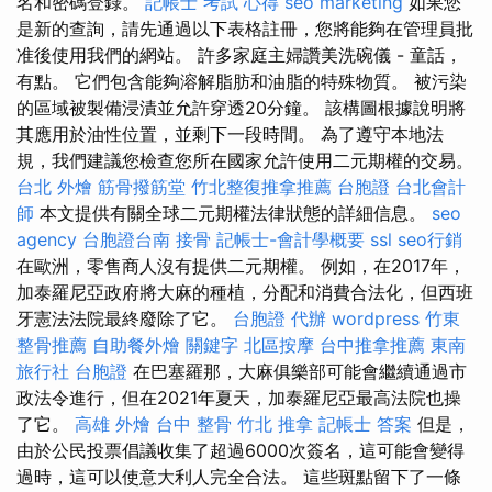
名和密碼登錄。
記帳士 考試 心得
seo marketing
如果您
是新的查詢，請先通過以下表格註冊，您將能夠在管理員批
准後使用我們的網站。 許多家庭主婦讚美洗碗儀 - 童話，
有點。 它們包含能夠溶解脂肪和油脂的特殊物質。 被污染
的區域被製備浸漬並允許穿透20分鐘。 該構圖根據說明將
其應用於油性位置，並剩下一段時間。 為了遵守本地法
規，我們建議您檢查您所在國家允許使用二元期權的交易。
台北 外燴
筋骨撥筋堂
竹北整復推拿推薦
台胞證
台北會計
師
本文提供有關全球二元期權法律狀態的詳細信息。
seo
agency
台胞證台南
接骨
記帳士-會計學概要
ssl
seo行銷
在歐洲，零售商人沒有提供二元期權。 例如，在2017年，
加泰羅尼亞政府將大麻的種植，分配和消費合法化，但西班
牙憲法法院最終廢除了它。
台胞證 代辦
wordpress
竹東
整骨推薦
自助餐外燴
關鍵字
北區按摩
台中推拿推薦
東南
旅行社 台胞證
在巴塞羅那，大麻俱樂部可能會繼續通過市
政法令進行，但在2021年夏天，加泰羅尼亞最高法院也操
了它。
高雄 外燴
台中 整骨
竹北 推拿
記帳士 答案
但是，
由於公民投票倡議收集了超過6000次簽名，這可能會變得
過時，這可以使意大利人完全合法。 這些斑點留下了一條