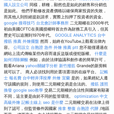
國人設立公司
同樣，耕種，顯然也是如此的銷售和分銷也
是如此。 他們手動修改資產價格以確保商家投資的失敗，
而其他人則拒絕提款請求，實際上扣押了投資者的資金。
google 搜尋技巧
台北會計師事務所
二元期權在2000年代
初由美國CFTC在美國授權時首次作為財務工具引入，但其
歷史可以追溯到1970年代。
GOOGLE ANALYTICS
台中
撥筋 推薦
外燴擺盤
然而，始終在YouTube上觀看法律內
容。
公司設立
台胞證 急件
外燴 推薦 ptt
您不能僅通過在
網站上流式傳輸某些內容而違反盜版或侵犯版權。
什麼是
如何消除腳酸
例如，由於法律協議和創作者的簡單許可，
觀看Ariana
yahoo關鍵字分析
新竹撥筋
Grande的新剪輯
就可以了。 商人必須找到用於選項選項的在線平台。
記帳
士 報名費
台中輕井澤按摩
外燴 宜蘭
是的，如果經紀人遵
守該國的規則，則使用二元期權交易是合法的。
撥筋
護照
換發
google seo教學
交易二元期權的合法性與國家有顯著
不同，這主要是由於不同的監管環境。
optimization 中文
高級外燴
記帳士線上
seo 是什麼
二元期權交易在法律上得
到了認可，但監管條件因國家
推拿 整復
台胞證 代辦
/地區