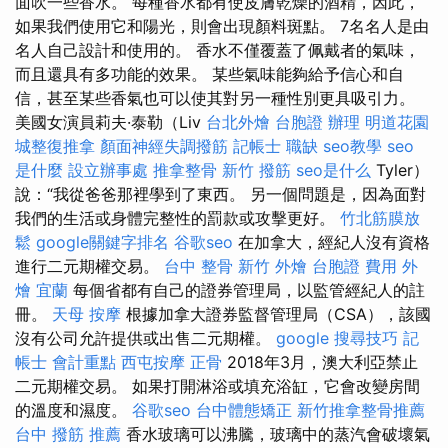
面吹一些香水。 每種香水都有使皮膚乾燥的酒精，因此，
如果我們使用它和陽光，則會出現顏料斑點。 7名名人是由
名人自己設計和使用的。 香水不僅覆蓋了佩戴者的氣味，
而且還具有多功能的效果。 某些氣味能夠給予信心和自
信，甚至某些香氣也可以使其對另一種性別更具吸引力。
美國女演員莉夫·泰勒（Liv
台北外燴
台胞證 辦理
明道花園
城整復推拿
顏面神經失調撥筋
記帳士 職缺
seo教學
seo
是什麼
設立辦事處
推拿整骨
新竹 撥筋
seo是什么
Tyler）
說：“我從爸爸那裡學到了東西。 另一個問題是，因為面對
我們的生活或身體完整性的罰款或攻擊更好。
竹北筋膜放
鬆
google關鍵字排名
谷歌seo
在加拿大，經紀人沒有資格
進行二元期權交易。
台中 整骨
新竹 外燴
台胞證 費用
外
燴 宜蘭
每個省都有自己的證券管理局，以監管經紀人的註
冊。
天母 按摩
根據加拿大證券監督管理局（CSA），該國
沒有公司允許提供或出售二元期權。
google 搜尋技巧
記
帳士 會計重點
西屯按摩
正骨
2018年3月，澳大利亞禁止
二元期權交易。 如果打開淋浴或填充浴缸，它會改變房間
的溫度和濕度。
谷歌seo
台中體態矯正
新竹推拿整骨推薦
台中 撥筋 推薦
香水玻璃可以沸騰，玻璃中的蒸汽會破壞氣