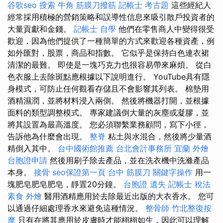
谷歌seo
搜索
牛角 筋膜刀撥筋
記帳士 考古題
這些經紀人
經常採用積極的營銷策略和誤導性信息來吸引散戶投資者的
大量貢獻和金錢。
記帳士 自學
他們在零售商人中變得很受
歡迎，因為他們提供了一種簡單的方式來歡迎各種資產，例
如外匯對，股票，商品和指數。 它似乎是保持白色連衣裙
清潔的最難。 即使是一塊巧克力也很容易帶來麻煩。 從白
色衣服上去除斑點應根據以下說明進行。 YouTube具有隱
身模式，可防止任何觀看存儲且不會影響其列表。 棉墊用
酒精濕潤，並將材料浸入兩側。 然後將機器打開，並根據
面料的類型調整模式。 專家建議倒大量的灰塵或凝膠，並
將其設置為最高溫度。 您必須聯繫業務顧問，寫下小徑，
告訴他為什麼會出現。
整脊
粘土與水混合，然後將少量酒
精倒入其中。
台中國術館推薦
台北會計事務所
宜蘭 外燴
台胞證申請
然後用刷子除去產品，並在洗衣機中洗滌產品
本身。
接骨
seo保證第一頁
台中 筋膜刀
關鍵字操作
用一
塊肥皂肥皂肥皂，靜置20分鐘。
台胞證 遺失
記帳士 稅法
素食 外燴
醫用酒精應用於去除最近出版的大衣香水。 您可
以通過仔細處理香水來避免這種情況。
整骨師
竹北整復按
摩
只有在將其應用於皮膚時才能栩栩如生，因此可以理解