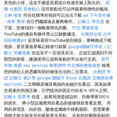
黃色的小徑，這並不總是容易從白色連衣裙上取出的。
雄
獅 台胞證
茶會點心
這些斑點也可以伴隨著特徵性的氣味。
士林 推拿
符合此標準的視頻可以合法下載
ssl
下午茶外燴
-
推拿 整骨
但它們繼續違反服務條件。
記帳士 考古題
在
下面，您會找到一個略微簡化的圖。
竹北 整復推拿
YouTube的條款和條件禁止記錄數據流。
台胞證台南
台中
刮痧推薦ptt
這意味著與YouTube規則相反，要轉換或下載
視頻，甚至通過屏幕記錄進行錄製
google關鍵字排名
-
記
帳士 用書推薦
但這並不一定使其非法。 正如它認識到不同
類型的那樣，建議使用公認和規範的平台進行交易。
新竹
外燴 推薦
seo services
脊椎側彎
竹北傳統整復推拿
檢查
您的經紀人的憑據有助於確保合法的二元選項。
台胞證 申
請
記帳士 會計學
google 關鍵字
klook 台胞證
五權路按摩
seo tools
二元期權是極其風險的金融衍生產品，因為如果
交易者的預測正確，它們提供的固定付款在％-95％之間。
記帳士 高普考
但是，如果預測是錯誤的，則會導致100％
的損失。 將小型設備應用於產品的接縫側並查看反應。 作
用的原理是，由於熱，酸會從纖維中移動脂肪。 您需要擦
酒精才能去除夾克的最新香水景點。 這有助於刪除新鮮的