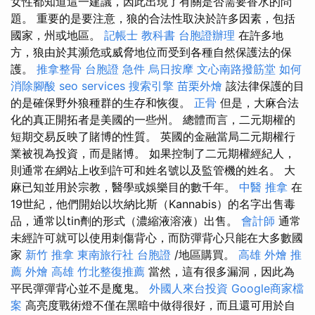
女性都知道這一建議，因此出現了有關是否需要香水的問
題。 重要的是要注意，狼的合法性取決於許多因素，包括
國家，州或地區。
記帳士 教科書
台胞證辦理
在許多地
方，狼由於其瀕危或威脅地位而受到各種自然保護法的保
護。
推拿整骨
台胞證 急件
烏日按摩
文心南路撥筋堂
如何
消除腳酸
seo services
搜索引擎
苗栗外燴
該法律保護的目
的是確保野外狼種群的生存和恢復。
正骨
但是，大麻合法
化的真正開拓者是美國的一些州。 總體而言，二元期權的
短期交易反映了賭博的性質。 英國的金融當局二元期權行
業被視為投資，而是賭博。 如果控制了二元期權經紀人，
則通常在網站上收到許可和姓名號以及監管機的姓名。 大
麻已知並用於宗教，醫學或娛樂目的數千年。
中醫 推拿
在
19世紀，他們開始以坎納比斯（Kannabis）的名字出售毒
品，通常以tin劑的形式（濃縮液溶液）出售。
會計師
通常
未經許可就可以使用刺傷背心，而防彈背心只能在大多數國
家
新竹 推拿
東南旅行社 台胞證
/地區購買。
高雄 外燴 推
薦
外燴 高雄
竹北整復推薦
當然，這有很多漏洞，因此為
平民彈彈背心並不是魔鬼。
外國人來台投資
Google商家檔
案
高亮度戰術燈不僅在黑暗中做得很好，而且還可用於自