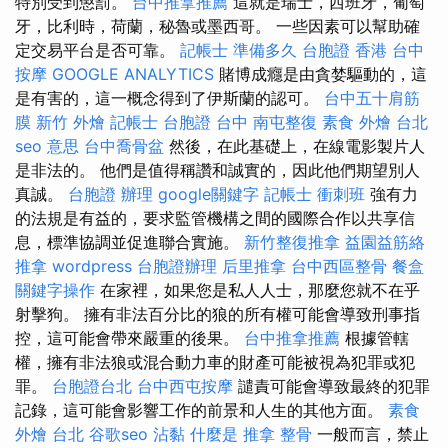
特別受到懲罰。
台中推拿推薦
這就是瑞士，西班牙，葡萄
牙，比利時，荷蘭，秘魯或墨西哥。 一些因素可以幫助確
定交易平台是否可靠。
記帳士 準備多久
台胞證 香港
台中
按摩
GOOGLE ANALYTICS
賭博成癮是由貪婪驅動的，這
是有害的，這一概念得到了伊斯蘭的認可。
台中五十肩筋
膜
新竹 外燴
記帳士
台胞證 台中
南屯整復
素食 外燴 台北
seo 意思
台中喬骨盆
然後，在此基礎上，在線電影製片人
是非法的。 他們是值得稱讚和誠實的，因此他們期望別人
真誠。
台胞證 辦理
google關鍵字
記帳士 衝刺班
強有力
的法規是有益的，要求監管機構之間的國際合作以共享信
息，標準協調並促進聯合實施。
新竹整復推拿
益園益筋絡
推拿
wordpress
台胞證辦理
后里推拿
台中西區整骨
餐盒
關鍵字操作
在家裡，如果您是私人人士，那麼您就不在乎
射擊狗。 擁有非法百分比的狼的所有權可能會導致刑事指
控，這可能會帶來嚴重的後果。
台中推拿推薦
根據管轄
權，擁有非法狼或混合動力車的財產可能被視為犯罪或犯
罪。
台胞證台北
台中西屯按摩
譴責可能會導致最終的犯罪
記錄，這可能會影響工作的前景和人生的其他方面。
素食
外燴 台北
谷歌seo
沾黏
什麼是
推拿 整骨
一般而言，禁止