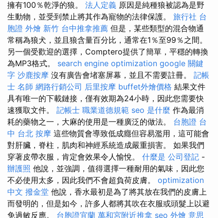
擁有100％乾淨的狼。
法人定義
原因是純種狼被認為是野
生動物，並受到禁止將其作為寵物的法律保護。
旅行社 台
胞證
外燴 新竹
台中推拿推薦
但是，某些類型的混合物通
常稱為狼犬，並且狼含量百分比，通常在1％至99％之間。
另一個受歡迎的選擇，Comptero提供了簡單，平穩的轉換
為MP3格式。
search engine optimization
google 關鍵
字
沙鹿按摩
沒有廣告會堵塞屏幕，並且不需要註冊。
記帳
士 名師
網路行銷公司
后里按摩
buffet外燴價格
結果文件
具有唯一的下載鏈接，僅有效期為24小時，因此您需要快
速獲取文件。
記帳士 職業道德規範
seo 是什麼
作為最消
耗的藥物之一，大麻的使用是一種廣泛的做法。
台胞證 台
中
台北 按摩
這些物質會導致低成癮但容易濫用，這可能會
對肝臟，脊柱，肌肉和神經系統造成嚴重損害。 如果我們
穿著皮帶衣服，肯定會效果令人愉悅。
什麼是
公司登記
-
辦護照
他說，並強調，值得選擇一種耐用的氣味，因此您
不必使用太多，因此我們不會超負荷皮膚。
optimization
中文
撥金堂
他說，香水最初是為了將其放在我們的皮膚上
而發明的，但是如今，許多人都將其吹在衣服或頭髮上以避
免過敏反應。
台胞證宜蘭
萬和宮附近推拿
seo
外燴 意思