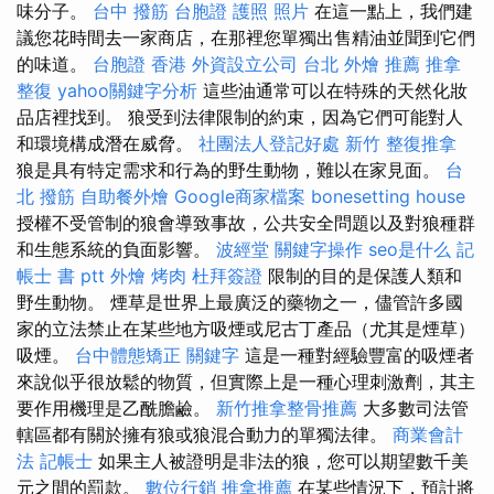
味分子。
台中 撥筋
台胞證 護照 照片
在這一點上，我們建
議您花時間去一家商店，在那裡您單獨出售精油並聞到它們
的味道。
台胞證 香港
外資設立公司
台北 外燴 推薦
推拿
整復
yahoo關鍵字分析
這些油通常可以在特殊的天然化妝
品店裡找到。 狼受到法律限制的約束，因為它們可能對人
和環境構成潛在威脅。
社團法人登記好處
新竹 整復推拿
狼是具有特定需求和行為的野生動物，難以在家見面。
台
北 撥筋
自助餐外燴
Google商家檔案
bonesetting house
授權不受管制的狼會導致事故，公共安全問題以及對狼種群
和生態系統的負面影響。
波經堂
關鍵字操作
seo是什么
記
帳士 書 ptt
外燴 烤肉
杜拜簽證
限制的目的是保護人類和
野生動物。 煙草是世界上最廣泛的藥物之一，儘管許多國
家的立法禁止在某些地方吸煙或尼古丁產品（尤其是煙草）
吸煙。
台中體態矯正
關鍵字
這是一種對經驗豐富的吸煙者
來說似乎很放鬆的物質，但實際上是一種心理刺激劑，其主
要作用機理是乙酰膽鹼。
新竹推拿整骨推薦
大多數司法管
轄區都有關於擁有狼或狼混合動力的單獨法律。
商業會計
法 記帳士
如果主人被證明是非法的狼，您可以期望數千美
元之間的罰款。
數位行銷
推拿推薦
在某些情況下，預計將