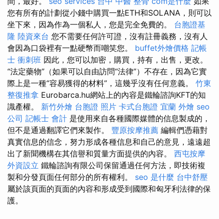
間，最好。
seo services
台中 中醫 整骨
com是什麼
如果
您有所有的計劃從小錢中購買一點ETH和SOLANA，則可以
坐下來，因為作為一個私人，您是完全免費的。
台胞證基
隆
陸資來台
您不需要任何許可證，沒有註冊義務，沒有人
會因為口袋裡有一點硬幣而嘲笑您。
buffet外燴價格
記帳
士 衝刺班
因此，您可以加密，購買，持有，出售，更改。
“法定藥物”（如果可以自由訪問“法律”）不存在，因為它實
際上是一種“容易獲得的材料”，這幾乎沒有任何意義。
竹東
整復推拿
Eurobarca.hu網站上的內容是鐵輪諮詢KFT的知
識產權。
新竹外燴
台胞證 照片
卡式台胞證
宜蘭 外燴
seo
公司
記帳士 會計
是使用來自各種國際媒體的信息製成的，
但不是通過翻譯它們來製作。
豐原按摩推薦
編輯們憑藉對
真實信息的信念，努力形成各種信息和自己的意見，遠遠超
出了新聞機構在其信譽和質量方面提供的內容。
西屯按摩
外資設立
鐵輪諮詢有限公司保留通過任何方法，即技術複
製和分發頁面任何部分的所有權利。
seo 是什麼
台中舒壓
屬於該頁面的頁面的內容和形成受到國際和匈牙利法律的保
護。