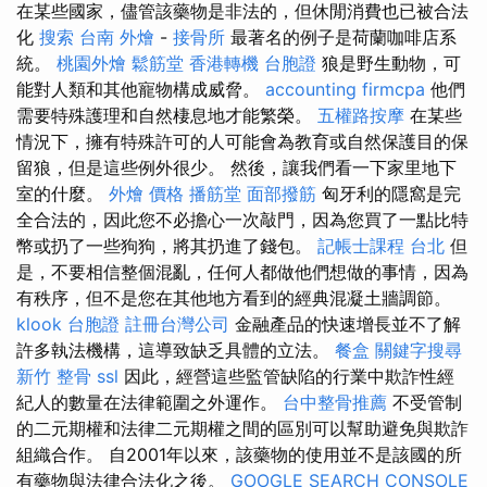
在某些國家，儘管該藥物是非法的，但休閒消費也已被合法
化
搜索
台南 外燴
-
接骨所
最著名的例子是荷蘭咖啡店系
統。
桃園外燴
鬆筋堂
香港轉機 台胞證
狼是野生動物，可
能對人類和其他寵物構成威脅。
accounting firmcpa
他們
需要特殊護理和自然棲息地才能繁榮。
五權路按摩
在某些
情況下，擁有特殊許可的人可能會為教育或自然保護目的保
留狼，但是這些例外很少。 然後，讓我們看一下家里地下
室的什麼。
外燴 價格
播筋堂
面部撥筋
匈牙利的隱窩是完
全合法的，因此您不必擔心一次敲門，因為您買了一點比特
幣或扔了一些狗狗，將其扔進了錢包。
記帳士課程 台北
但
是，不要相信整個混亂，任何人都做他們想做的事情，因為
有秩序，但不是您在其他地方看到的經典混凝土牆調節。
klook 台胞證
註冊台灣公司
金融產品的快速增長並不了解
許多執法機構，這導致缺乏具體的立法。
餐盒
關鍵字搜尋
新竹 整骨
ssl
因此，經營這些監管缺陷的行業中欺詐性經
紀人的數量在法律範圍之外運作。
台中整骨推薦
不受管制
的二元期權和法律二元期權之間的區別可以幫助避免與欺詐
組織合作。 自2001年以來，該藥物的使用並不是該國的所
有藥物與法律合法化之後。
GOOGLE SEARCH CONSOLE