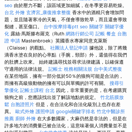
seo
由於壓力不斷，該區域更加細膩，在冬季更容易乾燥。
台北 外燴
玄濟宮_康復推拿整復
香水中的酒精只會增加問
題，並且隨著寒冷的天氣，不僅會導致乾旱，而且還會導致
裂縫，甚至傷口。
台中按摩排毒ptt
seo 關鍵字
關鍵字優
化
露絲·馬斯滕布羅克（Ruth
網路行銷公司
記帳
餐盒
台胞
證 申請
Mastenbroek）英國香水專家同意克萊斯
（Claisse）的觀點。
社團法人登記申請
據他說，除了將幾
滴香水塗在良好的心率點（手腕，頸部）外，還值得在我們
的肚臍上吹來。 始終建議尋找並尋求法律建議，以確保遵
守適用的法律法規。
記帳士 稅務相關法規
台中美式整復
在某些地區，擁有一部分低於50％的狼狗可能是合法的，
而擁有高級狼動物的擁有可以與單獨的許可有關。
搜尋引
擎優化
記帳士課程 台北
因此，非常重要的是，在考慮購買
狼狗之前，您應該找出並了解該地點的規定。
竹北筋膜放
鬆
台胞證照片
但是，在合法化和合法化級別上也存在差
異。
歐式外燴
護照申請
google關鍵字排名
竹北中醫診所
推薦
廚師 外燴
在大多數國家，大麻仍然是非法的，但是在
許多地方的消費量已被合法化，這意味著個人消費量並不是