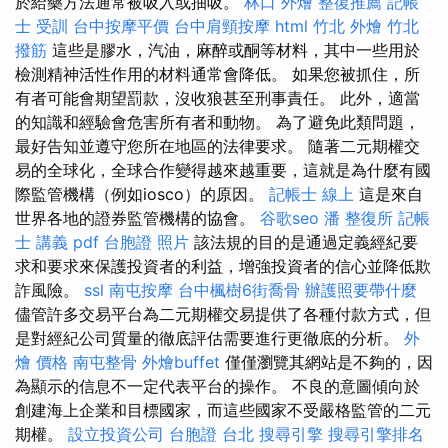
於給藥方法通常被吸入或抽吸。
林口 外燴
整復推薦
記帳
士 受訓
台中按摩平價
台中肩頸按摩
html
竹北 外燴
竹北
撥筋
這些是膠水，汽油，麻醉或酮等材料，其中一些用於
檢測精神活性作用的材料通常會降低。 如果您被抓住，所
有者可能會期望罰款，沒收狼甚至刑事責任。 此外，適當
的知識和經驗會危害所有者和動物。 為了避免此類問題，
最好告知並遵守您所在地區的法律要求。 隨著二元期權交
易的全球化，全球合作變得越來越重要，這就是為什麼有國
際監管機構（例如iosco）的原因。
記帳士 線上
這是來自
世界各地的證券監管機構的協會。
谷歌seo
潘 整復所
記帳
士 講義 pdf
台胞證 照片
該法規的目的是通過定義經紀要
求和要求來保護投資者的利益，增強投資者的信心並降低欺
詐風險。
ssl
南屯按摩
台中楓樹6街喬骨
辦護照要帶什麼
儘管許多交易平台為二元期權交易提供了各種付款方式，但
是對經紀公司質量的徹底評估需要進行更徹底的分析。
外
燴 價格
南屯整骨
外燴buffet
僅僅瀏覽其網站是不夠的，因
為顯示的信息不一定代表平台的操作。 不良的意圖傾向於
創建海上企業和目標國家，而這些國家不受嚴格監管的二元
期權。
設立投資公司
台胞證 台北
搜尋引擎
搜尋引擎排名