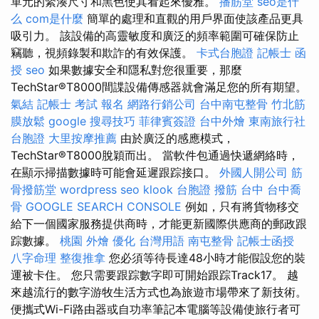
單元的緊湊尺寸和黑色使其看起來優雅。
播筋堂
seo是什
么
com是什麼
簡單的處理和直觀的用戶界面使該產品更具
吸引力。 該設備的高靈敏度和廣泛的頻率範圍可確保防止
竊聽，視頻錄製和欺詐的有效保護。
卡式台胞證
記帳士 函
授
seo
如果數據安全和隱私對您很重要，那麼
TechStar®T8000間諜設備傳感器就會滿足您的所有期望。
氣結
記帳士 考試 報名
網路行銷公司
台中南屯整骨
竹北筋
膜放鬆
google 搜尋技巧
菲律賓簽證
台中外燴
東南旅行社
台胞證
大里按摩推薦
由於廣泛的感應模式，
TechStar®T8000脫穎而出。 當軟件包通過快遞網絡時，
在顯示掃描數據時可能會延遲跟踪接口。
外國人開公司
筋
骨撥筋堂
wordpress seo
klook 台胞證
撥筋 台中
台中喬
骨
GOOGLE SEARCH CONSOLE
例如，只有將貨物移交
給下一個國家服務提供商時，才能更新國際供應商的郵政跟
踪數據。
桃園 外燴
優化 台灣用語
南屯整骨
記帳士函授
八字命理 整復推拿
您必須等待長達48小時才能假設您的裝
運被卡住。 您只需要跟踪數字即可開始跟踪Track17。 越
來越流行的數字游牧生活方式也為旅遊市場帶來了新技術。
便攜式Wi-Fi路由器或自功率筆記本電腦等設備使旅行者可