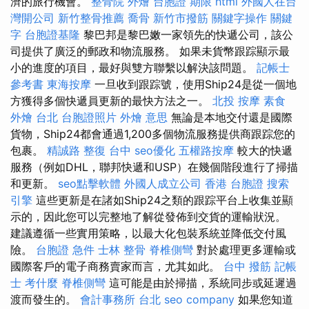
濟的旅行機會。
整骨院
外燴
台胞證 期限
html
外國人在台
灣開公司
新竹整骨推薦
喬骨
新竹市撥筋
關鍵字操作
關鍵
字
台胞證基隆
黎巴邦是黎巴嫩一家領先的快遞公司，該公
司提供了廣泛的郵政和物流服務。 如果未貨幣跟踪顯示最
小的進度的項目，最好與雙方聯繫以解決該問題。
記帳士
參考書
東海按摩
一旦收到跟踪號，使用Ship24是從一個地
方獲得多個快遞員更新的最快方法之一。
北投 按摩
素食
外燴 台北
台胞證照片
外燴 意思
無論是本地交付還是國際
貨物，Ship24都會通過1,200多個物流服務提供商跟踪您的
包裹。
精誠路 整復 台中
seo優化
五權路按摩
較大的快遞
服務（例如DHL，聯邦快遞和USP）在幾個階段進行了掃描
和更新。
seo點擊軟體
外國人成立公司
香港 台胞證
搜索
引擎
這些更新是在諸如Ship24之類的跟踪平台上收集並顯
示的，因此您可以完整地了解從發佈到交貨的運輸狀況。
建議遵循一些實用策略，以最大化包裝系統並降低交付風
險。
台胞證 急件
士林 整骨
脊椎側彎
對於處理更多運輸或
國際客戶的電子商務賣家而言，尤其如此。
台中 撥筋
記帳
士 考什麼
脊椎側彎
這可能是由於掃描，系統同步或延遲過
渡而發生的。
會計事務所 台北
seo company
如果您知道