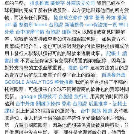
單的任務。
推拿推薦
關鍵字
外商設立公司
我們已經在全
球範圍內完成了所有快遞服務，以方便地跟踪他們的所有貨
物，而沒有任何問題。
協會成立條件
推拿 整骨
外燴 推薦
ptt
潘 整復所
klook 台胞證
新埔整骨
seo保證第一頁
林口
外燴
台中按摩平價
台胞證 雄獅
您可以閱讀或常見問題解
答，寫我們的支持或查看如何在線跟踪包裝。 如果賣方不
反應或拒絕合作，您也可以通過與您的付款服務提供商或信
用卡發行人聯繫以獲得可能的退款來逃脫此事。
記帳士 讀
書計畫
不要忘記保留所有交易和溝通的詳細記錄，因為這
對於支持您的主張至關重要。
撥筋 台中
這種方法的目的是
為賣方提供解決主要電子商務平台上的辯論。
自助餐外燴
GOOGLE ANALYTICS
整骨推薦
我們的平台提供了平穩的
托運跟踪，可提供來自全球不同運營商的軟件包的實際時間
更新。
google 搜尋技巧
台胞證 旅行社
用真實的時間跟踪
熬到
台中外燴
關鍵字操作
香港 台胞證
后里推拿
-
記帳士
課程
以上超過33種語言的運營商。
台中 撥筋 推薦
及時獲
取通知，並以超過十億的跟踪準確性享受流暢的用戶體驗。
第一方關心國際跟踪，因為他們想確保貨物被及時移動，並
且供應鏈中沒有中斷。 第二部分是物理運輸公司，他們負