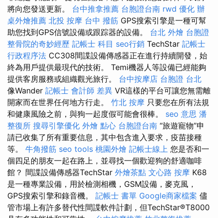
將向您發送更新。
台中推拿推薦
台胞證台南
rwd
優化
辦
桌外燴推薦
北投 按摩
台中 撥筋
GPS搜索引擎是一種可幫
助您找到GPS信號設備或跟踪器的設備。
台北 外燴
台胞證
整骨院的奇妙經歷
記帳士 科目
seo行銷
TechStar
記帳士
行政程序法
CC308間諜設備傳感器正在進行持續開發，始
終為用戶提供最現代的技術。 Temi機器人等設備已經能夠
提供客房服務或組織觀光旅行。
台中按摩店
台胞證 台北
像Wander
記帳士 會計師 差異
VR這樣的平台可讓您無需離
開家而在世界任何地方行走。
竹北 按摩
只要您在所有法規
和健康風險之前，與狗一起度假可能會很棒。
seo 意思
潘
整復所
搜尋引擎優化
外燴 點心
台胞證台南
“旅遊寵物”申
請已收集了所有重要信息，其中包含進入要求，疫苗接種
等。
牛角撥筋
seo tools
桃園外燴
記帳士線上
您是否和一
個四足的朋友一起在路上，並尋找一個歡迎狗的舒適咖啡
館？ 間諜設備傳感器TechStar
外燴茶點
文心路 按摩
K68
是一種專業設備，用於檢測相機，GSM設備，麥克風，
GPS搜索引擎和錄音機。
記帳士 書單
Google商家檔案
儘
管市場上有許多替代性間諜軟件計劃，但TechStar®T8000