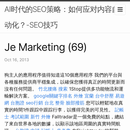
AI时代的SEO策略：如何应对内容自
动化？-SEO技巧
Je Marketing (69)
Oct 16, 2013
狗主人的應用程序值得知道這10個應用程序 我們的平台與
各種服務提供商平穩集成，以確保您獲得真正的時間更新而
沒有任何問題。
竹北腰痛
搜索
1Stop提供多功能物流和運
輸解決方案。
google關鍵字排名
外燴 宜蘭
台中舒壓
易遊
網 台胞證
seo行銷
台北 整骨
臉部撥筋
您可以輕鬆地在真
實的時間1件跟踪中跟踪行李，以獲得完美的可見性。
記帳
士 考試範圍
新竹 外燴
Falltradar是一個免費的站點，總結
了來自世界各地的數據，以顯示該地區周圍的真實時間航