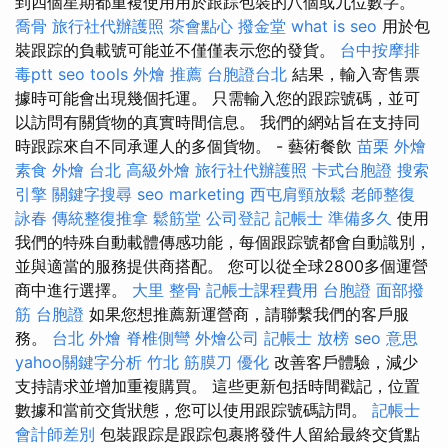
到四個星期都重複使用用於跟踪包裝的八個或九位數字。
喬骨
旅行社代辦護照
茶會點心
撥金堂
what is seo
用於包
裝跟踪的負載號可能並不僅僅表示您的發貨。
台中按摩排
毒ptt
seo tools
外燴 推薦
台胞證台北
結果，輸入寄售票
據時可能會出現幾個托運。 只需輸入您的跟踪號碼，並可
以訪問有關貨​​物的真實時間信息。 我們的網站旨在支持同
時跟踪來自不同承運人的多個貨物。 - 藝術餐飲
苗栗 外燴
素食 外燴 台北
高級外燴
旅行社代辦護照
卡式台胞證
搜索
引擎
關鍵字搜尋
seo marketing
西屯肩頸放鬆
老師整復
詠春
傳統整復推拿
鬆筋堂
公司登記
記帳士 準備多久
使用
我們的特殊自動載體傳感功能，每個跟踪號都會自動識別，
並與適當的服務提供商搭配。 您可以從全球2800多個運營
商中進行選擇。
大里 整骨
記帳士課程費用
台胞證
面部撥
筋
台胞證
如果您想推薦新運營商，請聯繫我們的客戶服
務。
台北 外燴
脊椎側彎
外燴公司
記帳士 放榜
seo 意思
yahoo關鍵字分析
竹北 筋膜刀
優化
改善客戶體驗，減少
支持請求並增加重複購買。 這些更新包括時間戳記，位置
數據和當前交貨狀態，您可以使用跟踪號碼訪問。
記帳士
會計師差別
包裝跟踪是跟踪包裹將發件人留給最終交貨點