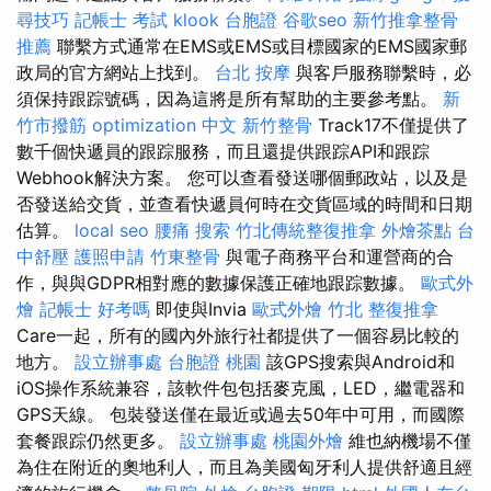
尋技巧
記帳士 考試
klook 台胞證
谷歌seo
新竹推拿整骨
推薦
聯繫方式通常在EMS或EMS或目標國家的EMS國家郵
政局的官方網站上找到。
台北 按摩
與客戶服務聯繫時，必
須保持跟踪號碼，因為這將是所有幫助的主要參考點。
新
竹市撥筋
optimization 中文
新竹整骨
Track17不僅提供了
數千個快遞員的跟踪服務，而且還提供跟踪API和跟踪
Webhook解決方案。 您可以查看發送哪個郵政站，以及是
否發送給交貨，並查看快遞員何時在交貨區域的時間和日期
估算。
local seo
腰痛
搜索
竹北傳統整復推拿
外燴茶點
台
中舒壓
護照申請
竹東整骨
與電子商務平台和運營商的合
作，與與GDPR相對應的數據保護正確地跟踪數據。
歐式外
燴
記帳士 好考嗎
即使與Invia
歐式外燴
竹北 整復推拿
Care一起，所有的國內外旅行社都提供了一個容易比較的
地方。
設立辦事處
台胞證 桃園
該GPS搜索與Android和
iOS操作系統兼容，該軟件包包括麥克風，LED，繼電器和
GPS天線。 包裝發送僅在最近或過去50年中可用，而國際
套餐跟踪仍然更多。
設立辦事處
桃園外燴
維也納機場不僅
為住在附近的奧地利人，而且為美國匈牙利人提供舒適且經