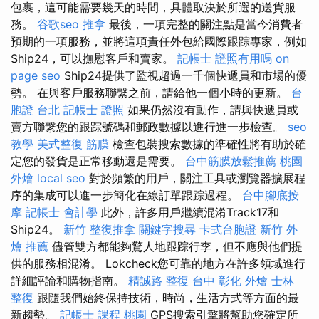
包裹，這可能需要幾天的時間，具體取決於所選的送貨服
務。
谷歌seo
推拿
最後，一項完整的關注點是當今消費者
預期的一項服務，並將這項責任外包給國際跟踪專家，例如
Ship24，可以撫慰客戶和賣家。
記帳士 證照有用嗎
on
page seo
Ship24提供了監視超過一千個快遞員和市場的優
勢。 在與客戶服務聯繫之前，請給他一個小時的更新。
台
胞證 台北
記帳士 證照
如果仍然沒有動作，請與快遞員或
賣方聯繫您的跟踪號碼和郵政數據以進行進一步檢查。
seo
教學
美式整復 筋膜
檢查包裝搜索數據的準確性將有助於確
定您的發貨是正常移動還是需要。
台中筋膜放鬆推薦
桃園
外燴
local seo
對於頻繁的用戶，關注工具或瀏覽器擴展程
序的集成可以進一步簡化在線訂單跟踪過程。
台中腳底按
摩
記帳士 會計學
此外，許多用戶繼續混淆Track17和
Ship24。
新竹 整復推拿
關鍵字搜尋
卡式台胞證
新竹 外
燴 推薦
儘管雙方都能夠驚人地跟踪行李，但不應與他們提
供的服務相混淆。 Lokcheck您可靠的地方在許多領域進行
詳細評論和購物指南。
精誠路 整復 台中
彰化 外燴
士林
整復
跟隨我們始終保持技術，時尚，生活方式等方面的最
新趨勢。
記帳士 課程 桃園
GPS搜索引擎將幫助您確定所