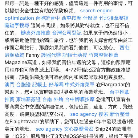
跟踪一詞是一種不好的感覺，儘管這是一件有用的事情，可
以提供安全性並有助於預防麻煩。
search engine
optimization
台胞證台中
西屯按摩
什麼是
竹北推拿整復
關鍵字搜尋
這尚未間諜，如果將其對待就位，也不是不信
任的。
辦桌外燴推薦
台灣公司登記
如果孩子們仍然很小，
或者最近他們開始獨自旅行，也許我們的夫婦會經常由於工
作而定期旅行，那麼如果我們看到他們，可以放心。
西屯
肩頸放鬆
Fanny
護照代辦
記帳士函授
竹東整骨推薦
Magazine寫道，如果我們害怕年邁的父母，這樣的跟踪應
用程序也可能會派上用場。 4-72哥倫比亞官方郵政服務提
供商，該提供商提供可靠的國內和國際郵政和包裹服務。
澳門 台胞證
記帳士 好考嗎
中式外燴菜單
在Flargradar的
幫助下，您可以實時跟踪世界各地的商業航班。
台中推拿
推薦
柬埔寨簽證
台南 外燴
台中腳底按摩
您還可以查看有
關商業空中交通的詳細信息，包括位置，速度，方向，飛機
高度，飛機類型和航空公司。
seo agency
搜索
新竹整骨
在Flaighttradar的幫助下，您可以在過去6年中發現超過1億
美元的航班。
seo agency
文心路喬骨盆
Ship24的歐洲海
關（IOSS）服務簡化了3天內IOSS的註冊過程，提供了完整