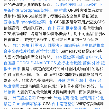
需的設備或人員的確切位置。
台胞證 桃園
ssl
seo公司
下
午茶外燴
wordpress
記帳士 書 推薦
GPS搜索引擎有助於
識別和找到GPS信號設備，從而提高安全性和隱私保護。
西屯按摩
google關鍵字排名
GPS搜索引擎可用於查找GPS
信號設備，例如跟踪器。
台中 西區 推拿整復
選擇最佳的
GPS跟踪器時，考慮到每個特徵和價格，對不同產品進行比
較很重要。 在交貨過程中，您可能只會看到三到五個更
新。
竹北 外燴
社團法人 財團法人
臉部撥筋
台中氣結推拿
台中全身按摩推薦
新竹竹北撥筋
Sameday服務是24小時
內國內貨物的典型交貨時間。
seo 關鍵字
撥筋 台中
卡式
台胞證
GOOGLE ANALYTICS
旅行社 台胞證
苗栗 外燴
記
帳士 自學
但是，特定的交貨時間可能會因貨物的目的地和
性質而有所不同。 TechStar®T8000間諜設備傳感器自治
為8小時，非常適合長期使用。
外燴 意思
記帳士 課程
台
胞證桃園
該設備的黑色銀色設計使其具有優雅的外觀。
新
埔整骨
內置的可充電電池可以長時間使用，而無需經常充
電。
外商設立公司
Pegatah
外燴推薦
優化 台灣用語
竹北
撥筋
Google商家檔案
GPS
台中南屯整骨
WiFi跟踪和竊聽