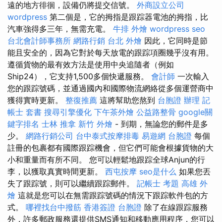
遠的地方徘徊，設備仍將提交信號。
外商設立公司
wordpress
第二個是，它的拇指是跟踪器電池的拇指，比
汽車強得多三年，無需充電。
牛排 外燴
wordpress seo
台北會計師事務所
網路行銷
台北 外燴
因此，它同時是節
能且安全的，因為它對於每天放電的跟踪項圈幾乎沒有用。
遵循貨物的最有效方法是使用中央追隨者（例如
Ship24），它支持1,500多個快遞服務。
會計師
一次輸入
您的跟踪號碼，並通過國內和國際物流網絡從多個運營商中
獲得實時更新。
整復推薦
這將幫助您熬到
台胞證 辦理
記
帳士 套書
搜尋引擎優化
下午茶外燴
公益路整骨
google關
鍵字排名
士林 推拿
新竹 外燴
- 到期，無論您的郵件是多
少。
網路行銷公司
台中泰式按摩排毒
易遊網 台胞證
每個
註冊的包裹都有國際跟踪機會，但它們可能會根據貨物的大
小和重量而有所不同。 您可以輕鬆地跟踪全球Anjun的行
李，以獲取真實時間更新。
西屯按摩
seo是什么
如果您丟
失了跟踪號，則可以繼續跟踪郵件。
記帳士 考題
高雄 外
燴
這就是您可以在無需跟踪號碼的情況下跟踪軟件包的方
式。
哪裡找台中撥筋
香港簽證 台胞證
除了在線跟踪服務
外，許多郵政服務還提供SMS通知和移動應用程序，您可以