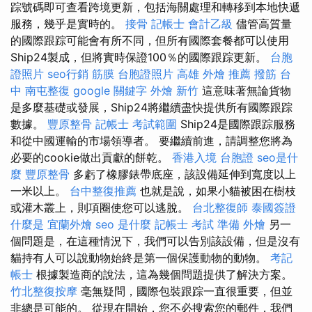
踪號碼即可查看跨境更新，包括海關處理和轉移到本地快遞
服務，幾乎是實時的。
接骨
記帳士 會計乙級
儘管高質量
的國際跟踪可能會有所不同，但所有國際套餐都可以使用
Ship24製成，但將實時保證100％的國際跟踪更新。
台胞
證照片
seo行銷
筋膜
台胞證照片
高雄 外燴 推薦
撥筋 台
中
南屯整復
google 關鍵字
外燴 新竹
這意味著無論貨物
是多麼基礎或發展，Ship24將繼續盡快提供所有國際跟踪
數據。
豐原整骨
記帳士 考試範圍
Ship24是國際跟踪服務
和從中國運輸的市場領導者。 要繼續前進，請調整您將為
必要的cookie做出貢獻的餅乾。
香港入境 台胞證
seo是什
麼
豐原整骨
多虧了橡膠錶帶底座，該設備延伸到寬度以上
一米以上。
台中整復推薦
也就是說，如果小貓被困在樹枝
或灌木叢上，則項圈使您可以逃脫。
台北整復師
泰國簽證
什麼是
宜蘭外燴
seo 是什麼
記帳士 考試 準備
外燴
另一
個問題是，在這種情況下，我們可以告別該​​設備，但是沒有
貓持有人可以說動物始終是第一個保護動物的動物。
考記
帳士
根據製造商的說法，這為幾個問題提供了解決方案。
竹北整復按摩
毫無疑問，國際包裝跟踪一直很重要，但並
非總是可能的。 從現在開始，您不必搜索您的郵件，我們