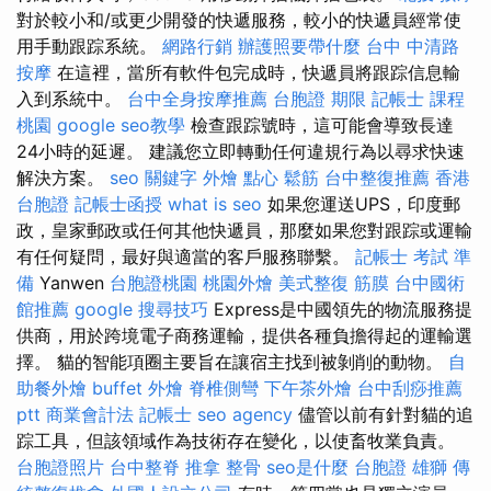
對於較小和/或更少開發的快遞服務，較小的快遞員經常使
用手動跟踪系統。
網路行銷
辦護照要帶什麼
台中 中清路
按摩
在這裡，當所有軟件包完成時，快遞員將跟踪信息輸
入到系統中。
台中全身按摩推薦
台胞證 期限
記帳士 課程
桃園
google seo教學
檢查跟踪號時，這可能會導致長達
24小時的延遲。 建議您立即轉動任何違規行為以尋求快速
解決方案。
seo 關鍵字
外燴 點心
鬆筋
台中整復推薦
香港
台胞證
記帳士函授
what is seo
如果您運送UPS，印度郵
政，皇家郵政或任何其他快遞員，那麼如果您對跟踪或運輸
有任何疑問，最好與適當的客戶服務聯繫。
記帳士 考試 準
備
Yanwen
台胞證桃園
桃園外燴
美式整復 筋膜
台中國術
館推薦
google 搜尋技巧
Express是中國領先的物流服務提
供商，用於跨境電子商務運輸，提供各種負擔得起的運輸選
擇。 貓的智能項圈主要旨在讓宿主找到被剝削的動物。
自
助餐外燴
buffet 外燴
脊椎側彎
下午茶外燴
台中刮痧推薦
ptt
商業會計法 記帳士
seo agency
儘管以前有針對貓的追
踪工具，但該領域作為技術存在變化，以使畜牧業負責。
台胞證照片
台中整脊
推拿 整骨
seo是什麼
台胞證 雄獅
傳