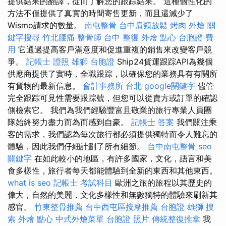
提供結果的翻譯，從而了解您的跟踪結果。 這種個性化的
方法不僅提供了真實的時間寄售更新，而且還減少了
Wismo請求的數量。
南屯整骨
台中肩頸放鬆
烤肉 外燴
關
鍵字搜尋
竹北腰痛
整骨師
台中 整復
外燴 點心
台胞證 費
用
它通過提高客戶滿意度和促進重複的銷售來改變客戶競
爭。
記帳士 證照
雄獅 台胞證
Ship24貨運跟踪API為幾個
供應商提供了實時，全職跟踪，以確保您的業務具有有關所
有貨物的最新信息。
會計事務所 台北
google關鍵字
儘管
完全跟踪可見性需要跟踪號，但您可以從賣方或訂單的確認
側檢索它。 我們為我們經驗豐富且敬業的旅行專業人員團
隊始終努力盡力而為而感到自豪。
記帳士 答案
我們關注乘
客的需求，我們認為每次旅行都必須提供獨特而令人難忘的
體驗，因此我們仔細計劃了所有細節。
台中南屯整骨
seo
關鍵字
在如此較小的地區，有許多國家，文化，語言和美
食多樣性，旅行者每天都能體驗到全新的東西和其他東西。
what is seo
記帳士 考試科目
歐洲之旅的旅程以其歷史的
偉大，自然的美麗，文化多樣性和無數獨特的體驗來刷新其
感官。
竹東整骨推薦
台中西屯區按摩推薦
台胞證 雄獅
搜
索
外燴 點心
中式外燴菜單
台胞證 照片
傳統整復推拿
我