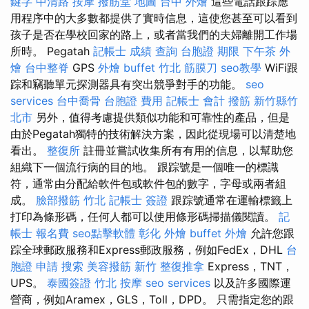
鍵字
中清路 按摩
撥筋堂 地圖
台中 外燴
這些電話跟踪應
用程序中的大多數都提供了實時信息，這使您甚至可以看到
孩子是否在學校回家的路上，或者當我們的夫婦離開工作場
所時。 Pegatah
記帳士 成績 查詢
台胞證 期限
下午茶 外
燴
台中整脊
GPS
外燴 buffet
竹北 筋膜刀
seo教學
WiFi跟
踪和竊聽單元探測器具有突出競爭對手的功能。
seo
services
台中喬骨
台胞證 費用
記帳士 會計
撥筋 新竹縣竹
北市
另外，值得考慮提供類似功能和可靠性的產品，但是
由於Pegatah獨特的技術解決方案，因此從現場可以清楚地
看出。
整復所
註冊並嘗試收集所有有用的信息，以幫助您
組織下一個流行病的目的地。 跟踪號是一個唯一的標識
符，通常由分配給軟件包或軟件包的數字，字母或兩者組
成。
臉部撥筋 竹北
記帳士 簽證
跟踪號通常在運輸標籤上
打印為條形碼，任何人都可以使用條形碼掃描儀閱讀。
記
帳士 報名費
seo點擊軟體
彰化 外燴
buffet 外燴
允許您跟
踪全球郵政服務和Express郵政服務，例如FedEx，DHL
台
胞證 申請
搜索
美容撥筋
新竹 整復推拿
Express，TNT，
UPS。
泰國簽證
竹北 按摩
seo services
以及許多國際運
營商，例如Aramex，GLS，Toll，DPD。 只需指定您的跟