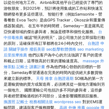
以從任何地方工作。 Airbnb和其他平台已經提供了專門的
游牧朋友，到2025年，預計將使用集成的工作站和快速互
聯網發布更多這些選項。 智能行李（例如Samsonite - 營
養餐飲 Evoa Tech）是由GPS Tracker，Okoszár和重量傳
感器製成的。 在五年半的時間裡，Sameday一直是羅馬尼
亞快遞領域的傑出參與者，無論是標準和個性化服務。
台
中排毒推薦
確認“明天的明天”，該公司致力於立即採取行動
的原則，這確保所有訂單都將在24小時內交付。
台胞證 申
請
關鍵字操作
撥筋美容
seo點擊軟體價格
seo marketing
后里按摩推薦
他們以客戶為中心的方法強調了客戶的需求
和截止日期，這導致高於行業的運輸速度高。
massage
外
燴茶點
記帳士 讀書計畫
作為他們雄心勃勃的目標的一部
分，Sameday希望通過在完美的時間內提供絕大多數貨物
來建立新的標準。
天母 推拿
台胞證過期
SO稱為的第一方
是運輸貨物的賣方或製造商，必須將其從一個地方運輸到另
一個地方。 國際運輸公司包括許多不同的參與者，這些參
與者經營運輸過程的不同部分，這會影響國際跟踪服務。
換護照
記帳士 稅務相關法規
wordpress seo
對於EMS運
輸問題，建議與客戶服務聯繫。
高雄 外燴 推薦
google 搜