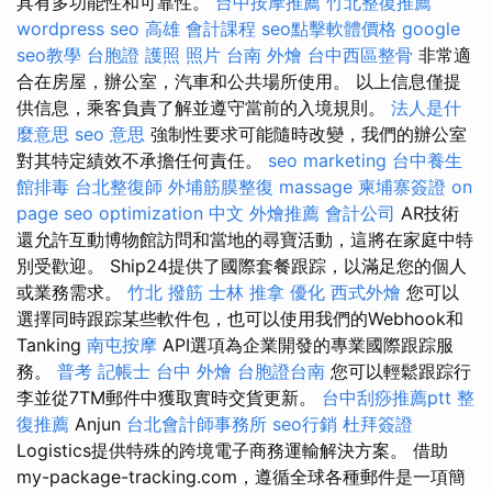
具有多功能性和可靠性。
台中按摩推薦
竹北整復推薦
wordpress seo
高雄 會計課程
seo點擊軟體價格
google
seo教學
台胞證 護照 照片
台南 外燴
台中西區整骨
非常適
合在房屋，辦公室，汽車和公共場所使用。 以上信息僅提
供信息，乘客負責了解並遵守當前的入境規則。
法人是什
麼意思
seo 意思
強制性要求可能隨時改變，我們的辦公室
對其特定績效不承擔任何責任。
seo marketing
台中養生
館排毒
台北整復師
外埔筋膜整復
massage
柬埔寨簽證
on
page seo
optimization 中文
外燴推薦
會計公司
AR技術
還允許互動博物館訪問和當地的尋寶活動，這將在家庭中特
別受歡迎。 Ship24提供了國際套餐跟踪，以滿足您的個人
或業務需求。
竹北 撥筋
士林 推拿
優化
西式外燴
您可以
選擇同時跟踪某些軟件包，也可以使用我們的Webhook和
Tanking
南屯按摩
API選項為企業開發的專業國際跟踪服
務。
普考 記帳士
台中 外燴
台胞證台南
您可以輕鬆跟踪行
李並從7TM郵件中獲取實時交貨更新。
台中刮痧推薦ptt
整
復推薦
Anjun
台北會計師事務所
seo行銷
杜拜簽證
Logistics提供特殊的跨境電子商務運輸解決方案。 借助
my-package-tracking.com，遵循全球各種郵件是一項簡