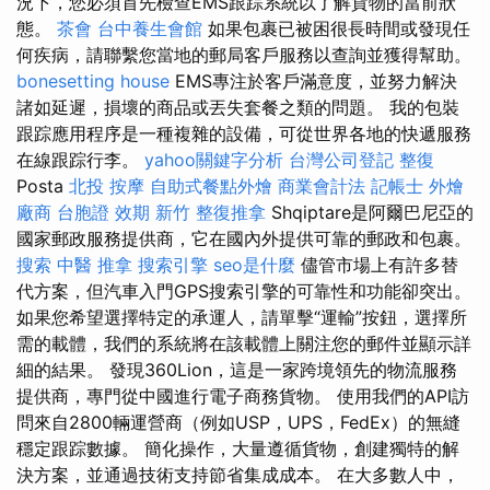
況下，您必須首先檢查EMS跟踪系統以了解貨物的當前狀
態。
茶會
台中養生會館
如果包裹已被困很長時間或發現任
何疾病，請聯繫您當地的郵局客戶服務以查詢並獲得幫助。
bonesetting house
EMS專注於客戶滿意度，並努力解決
諸如延遲，損壞的商品或丟失套餐之類的問題。 我的包裝
跟踪應用程序是一種複雜的設備，可從世界各地的快遞服務
在線跟踪行李。
yahoo關鍵字分析
台灣公司登記
整復
Posta
北投 按摩
自助式餐點外燴
商業會計法 記帳士
外燴
廠商
台胞證 效期
新竹 整復推拿
Shqiptare是阿爾巴尼亞的
國家郵政服務提供商，它在國內外提供可靠的郵政和包裹。
搜索
中醫 推拿
搜索引擎
seo是什麼
儘管市場上有許多替
代方案，但汽車入門GPS搜索引擎的可靠性和功能卻突出。
如果您希望選擇特定的承運人，請單擊“運輸”按鈕，選擇所
需的載體，我們的系統將在該載體上關注您的郵件並顯示詳
細的結果。 發現360Lion，這是一家跨境領先的物流服務
提供商，專門從中國進行電子商務貨物。 使用我們的API訪
問來自2800輛運營商（例如USP，UPS，FedEx）的無縫
穩定跟踪數據。 簡化操作，大量遵循貨物，創建獨特的解
決方案，並通過技術支持節省集成成本。 在大多數人中，