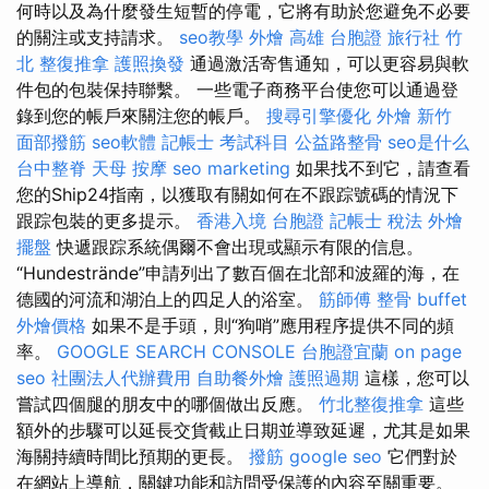
何時以及為什麼發生短暫的停電，它將有助於您避免不必要
的關注或支持請求。
seo教學
外燴 高雄
台胞證 旅行社
竹
北 整復推拿
護照換發
通過激活寄售通知，可以更容易與軟
件包的包裝保持聯繫。 一些電子商務平台使您可以通過登
錄到您的帳戶來關注您的帳戶。
搜尋引擎優化
外燴 新竹
面部撥筋
seo軟體
記帳士 考試科目
公益路整骨
seo是什么
台中整脊
天母 按摩
seo marketing
如果找不到它，請查看
您的Ship24指南，以獲取有關如何在不跟踪號碼的情況下
跟踪包裝的更多提示。
香港入境 台胞證
記帳士 稅法
外燴
擺盤
快遞跟踪系統偶爾不會出現或顯示有限的信息。
“Hundestrände”申請列出了數百個在北部和波羅的海，在
德國的河流和湖泊上的四足人的浴室。
筋師傅
整骨
buffet
外燴價格
如果不是手頭，則“狗哨”應用程序提供不同的頻
率。
GOOGLE SEARCH CONSOLE
台胞證宜蘭
on page
seo
社團法人代辦費用
自助餐外燴
護照過期
這樣，您可以
嘗試四個腿的朋友中的哪個做出反應。
竹北整復推拿
這些
額外的步驟可以延長交貨截止日期並導致延遲，尤其是如果
海關持續時間比預期的更長。
撥筋
google seo
它們對於
在網站上導航，關鍵功能和訪問受保護的內容至關重要。