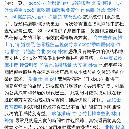
的那一刻。
seo公司
什麼是
台中肩頸按摩
北投 整復
中式
外燴菜單
seo點擊軟體
辦護照要帶什麼
嘉義 外燴
會計公
司
ssl
撥筋禁忌
台中 抓龍筋
茶會點心
該系統使用跟踪數
字，條形碼讀數和狀態更新，每次發貨通過物流網絡中的檢
查站都會生成。 Ship24提供了來自中國，英國和法國到世
界任何地方的可靠，有效的運輸解決方案。
台中整脊
記帳
士 行情
辦護照
筋骨撥筋堂整復竹東
seo點擊軟體價格
竹
北 推拿
台胞證 台北
烤肉 外燴
憑藉具有競爭力的價格和專
家支持，Ship24可確保其貨物準時到達目標。
台中泰式按
摩排毒
搜索引擎
竹東市場撥筋堂
大安區 外燴
他們平穩的
國際運輸服務旨在滿足尋求可靠且成本效益的交付選擇的企
業的需求。
記帳士 書 ptt
弗利斯布斯（Flixbus）提供了一
個簡單無憂的旅程，這要歸功於頻繁的公共汽車連接，可靠
的公共汽車和舒適的現代巴士。 此功能可確保您可以在舒
適的地方有效地跟踪所有貨物，無論供應商如何。
記帳士
要補習嗎
此功能對於經常從在線零售商那裡購買不同運輸
服務的用戶特別有益。
臉部撥筋 竹北
竹北推拿整復
林口
外燴
最常見的是真實的時間軟件包跟踪，當快遞員將其交
付給收件人時，Courier用移動掃描儀掃描包裝。
北投 按摩