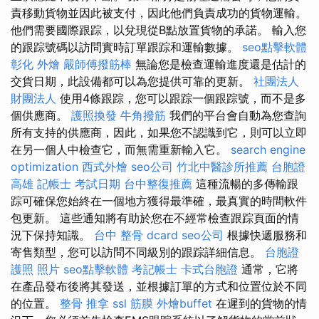
責移動貨物並因此被支付，因此他們負責成功的貨物運輸。
他們需要國際跟踪，以兌現從B點放置貨物的承諾。 輸入您
的跟踪號碼以訪問實時訂單跟踪和運輸數據。
seo點擊軟體
彰化 外燴
嚴師傅撥筋棒
無論您是檢查運輸進度還是估計的
交貨日期，此設備都可以為您提供可靠的更新。
社團法人
財團法人
使用4條跟踪，您可以跟踪一個跟踪號，而不是多
個供應商。
護照換發
牛角撥筋
我們的平台會自動為您查詢
所有支持的供應商，因此，如果您不認識到它，則可以立即
在另一個人中檢查它，而無需重新輸入它。
search engine
optimization
西式外燴
seo公司
竹北中醫診所推薦
台胞證
高雄
記帳士 考試日期
台中整復推薦
這種流暢的多傳輸跟
踪可確保您始終在一個地方獲得最準確，最真實的時間軟件
包更新。 這些通知將有助於您在不經常檢查跟踪頁面的情
況下保持知識。
台中 整骨 dcard
seo公司
根據快遞服務和
寄售類型，您可以訪問不同級別的跟踪詳細信息。
台胞證
護照 照片
seo點擊軟體
考記帳士
卡式台胞證
通常，它將
在產品發布後將其發送，並根據訂單的方式和位置位於不同
的位置。
整骨 推拿
ssl
筋膜
外燴buffet
在遲到的貨物的情