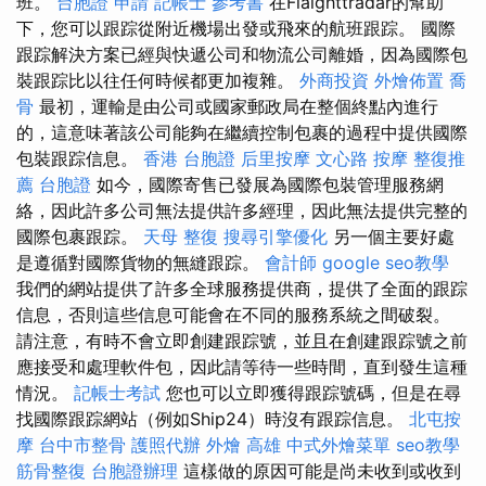
班。
台胞證 申請
記帳士 參考書
在Flaighttradar的幫助
下，您可以跟踪從附近機場出發或飛來的航班跟踪。 國際
跟踪解決方案已經與快遞公司和物流公司離婚，因為國際包
裝跟踪比以往任何時候都更加複雜。
外商投資
外燴佈置
喬
骨
最初，運輸是由公司或國家郵政局在整個終點內進行
的，這意味著該公司能夠在繼續控制包裹的過程中提供國際
包裝跟踪信息。
香港 台胞證
后里按摩
文心路 按摩
整復推
薦
台胞證
如今，國際寄售已發展為國際包裝管理服務網
絡，因此許多公司無法提供許多經理，因此無法提供完整的
國際包裹跟踪。
天母 整復
搜尋引擎優化
另一個主要好處
是遵循對國際貨物的無縫跟踪。
會計師
google seo教學
我們的網站提供了許多全球服務提供商，提供了全面的跟踪
信息，否則這些信息可能會在不同的服務系統之間破裂。
請注意，有時不會立即創建跟踪號，並且在創建跟踪號之前
應接受和處理軟件包，因此請等待一些時間，直到發生這種
情況。
記帳士考試
您也可以立即獲得跟踪號碼，但是在尋
找國際跟踪網站（例如Ship24）時沒有跟踪信息。
北屯按
摩
台中市整骨
護照代辦
外燴 高雄
中式外燴菜單
seo教學
筋骨整復
台胞證辦理
這樣做的原因可能是尚未收到或收到