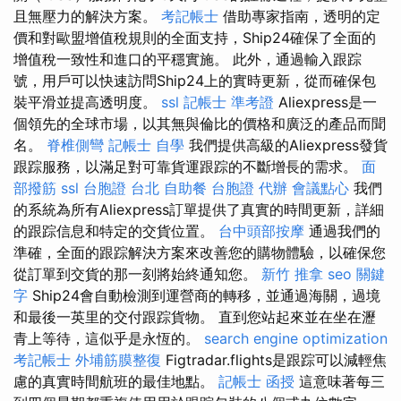
且無壓力的解決方案。
考記帳士
借助專家指南，透明的定
價和對歐盟增值稅規則的全面支持，Ship24確保了全面的
增值稅一致性和進口的平穩實施。 此外，通過輸入跟踪
號，用戶可以快速訪問Ship24上的實時更新，從而確保包
裝平滑並提高透明度。
ssl
記帳士 準考證
Aliexpress是一
個領先的全球市場，以其無與倫比的價格和廣泛的產品而聞
名。
脊椎側彎
記帳士 自學
我們提供高級的Aliexpress發貨
跟踪服務，以滿足對可靠貨運跟踪的不斷增長的需求。
面
部撥筋
ssl
台胞證 台北
自助餐
台胞證 代辦
會議點心
我們
的系統為所有Aliexpress訂單提供了真實的時間更新，詳細
的跟踪信息和特定的交貨位置。
台中頭部按摩
通過我們的
準確，全面的跟踪解決方案來改善您的購物體驗，以確保您
從訂單到交貨的那一刻將始終通知您。
新竹 推拿
seo 關鍵
字
Ship24會自動檢測到運營商的轉移，並通過海關，過境
和最後一英里的交付跟踪貨物。 直到您站起來並在坐在瀝
青上等待，這似乎是永恆的。
search engine optimization
考記帳士
外埔筋膜整復
Figtradar.flights是跟踪可以減輕焦
慮的真實時間航班的最佳地點。
記帳士 函授
這意味著每三