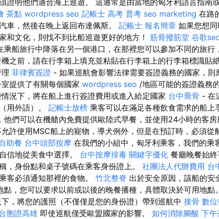
須證明他們適合海上巡遊。 這通常是由當地的匈牙利語言指南
燴 茶點
wordpress seo
記帳士 高考 普考
seo marketing
在路
汽車，然後在晚上返回布達佩斯。
記帳士 報名簡章
如果您想同
家和文化，則找不到比船巡遊更好的地方！
筋骨撥筋堂
谷歌se
在乘船旅行中降落在另一個港口，在那裡您可以參加不同的旅行
登機之前，請在行李箱上填充並粘貼在行李箱上的行李箱標識貼
管理
菲律賓簽證
- 如果巡航會影響法律需要簽證義務的國家，
公室提供了有關每個國家
wordpress seo
/地區可能的簽證義務
情況下，將在船上進行簽證費用或進入給定國家
台中喬骨
- 
息（用外語）。
記帳士放榜
乘客可以在滿足各種飲食需求的船上
，他們可以在機艙內免費提供歐陸式早餐，並使用24小時的客房
不允許使用MSC船上的寵物，導犬例外，但是在預訂時，必須從
自助餐
台中頭部按摩
在我們的小組中，匈牙利乘客，我們的乘
以自信地從美食中選擇。
台中按摩排毒
關鍵字優化
餐廳晚餐始終
稱，身份點和桌子號碼在乘客身份證上。
社團法人代辦費用
台
，乘客必須通知那裡的食物。
竹北整脊
出於安全原因，該船的安
據可用地點，您可以要求以前或以後的晚餐播種，具體取決於可用地點
下，將您的護照（不僅僅是您的身份證）帶到巡航中
接骨
數位
台胞證高雄
即使巡航僅受歐盟國家的影響。
如何消除腳酸
下午