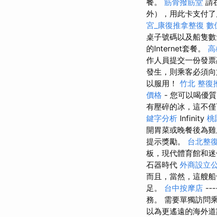
餐。
筋骨撥筋堂
請
外），用此卡支付了
宮_康復推拿整復
數
桌子號碼以及船隻
的Internet套餐。
高
作人員提交一份發
發生，則乘客必須向
以服用！
竹北 整復
價格
- 您可以喝優
有壓碎的冰，這不僅
鍵字分析
Infinity
桃
開胃菜或晚餐後為雞尾
提示獎勵。
台北整
板，現代體育館和
石器時代
外商設立
而且，當然，這艘船
足。
台中按摩店
-
務。 需要單獨訪問
以為更遙遠的海外