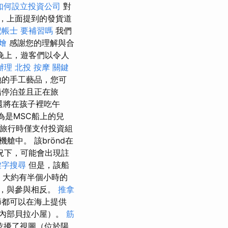
如何設立投資公司
對
意，上面提到的發貨道
記帳士 要補習嗎
我們
燴
感謝您的理解與合
晚上，遊客們以令人
辦理
北投 按摩
關鍵
地的手工藝品，您可
船停泊並且正在旅
還將在孩子裡吃午
為是MSC船上的兒
上旅行時僅支付投資組
艙中。 該brönd在
況下，可能會出現註
鍵字搜尋
但是，該船
，大約有半個小時的
冊，與參與相反。
推拿
季節都可以在海上提供
閱內部貝拉小屋）。
筋
乾擾了視圖（位於陽