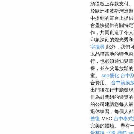
須從板上存款支付
於歐洲和波斯灣巡遊的
中提到的電台上提供
會盡快提供有關特定
作，共同創造了令
印象深刻的燈光秀和
字搜尋
此外，我們可
以品嚐當地的特色菜
行，也必須通知兒
餐，並在父母放鬆
童。
seo優化
台中刮
合費用。
台中筋膜
出門後在行李廳發
冊為封閉組的遊覽的
的公司建議您每人最
退休練習，每個人
整復
MSC
台中泰式
完美的體驗。 帶有
骨整復
北投 撥筋
s