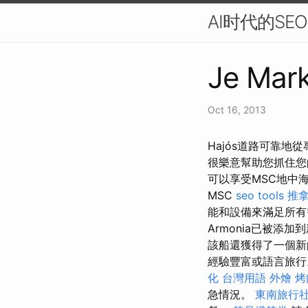
AI时代的S
Je Mark
Oct 16, 2013
Hajós道路可靠地
很樂意幫助您抓住您
可以享受MSC地中
MSC
seo tools
推拿
能和設備來滿足所
Armonia已被
該船還獲得了一個新
經驗豐富或語言旅
化 台灣用語
外燴 烤
急情況。
東南旅行社