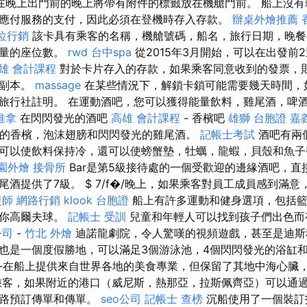
在晚上出門前的晚上將帶有附件的標籤放在機艙門前。 船上沒有
應付服務的支付，因此必須在登機時存入存款。
辦桌外燴推薦
位行銷
該卡具有乘客的名稱，機艙號碼，船名，旅行日期，晚餐
數量的座位數。
rwd
台中spa
從2015年3月開始，可以在出發前2
雄 會計課程
對於卡片存入的存款，如果乘客同意收到的發票，
票副本。
massage
在某些情況下，解鎖卡鎖可能需要幾天時間，如
旅行社註明。 在運動酒吧，您可以獲得能量飲料，雞尾酒，啤
推拿
在閃閃發光的酒吧
高雄 會計課程
- 香檳吧
雄獅 台胞證
嘉
質的香檳，泡沫翅膀和閃閃發光的雞尾酒。
記帳士考試
酒吧有兩
可以使飲料保持冷，還可以使螃蟹墊，牡蠣，龍蝦，貝殼和魚
園外燴
接骨所
Bar是第5級接待處的一個受歡迎的邊緣酒吧，直
酒提供了7級。 $ 7/f�/晚上，如果乘客對員工成員感到滿
復師
網路行銷
klook 台胞證
船上有許多運動和健身選項，包括籃
迷你高爾夫球。
記帳士 受訓
兒童和年輕人可以找到孩子們出色而
公司
-
竹北 外燴
迪諾龍劇院，令人驚嘆的視頻遊戲，甚至是迪
也是一個度假勝地，可以滿足3個游泳池，4個閃閃發光的浴缸
---在船上提供來自世界各地的美食專業，但保留了其地中海心臟
乘客，如果附近的港口（威尼斯，熱那亞，拉斯佩齊亞）可以通
道路預訂傳單和傳單。
seo公司
記帳士 查榜
沉船使用了一個裝訂