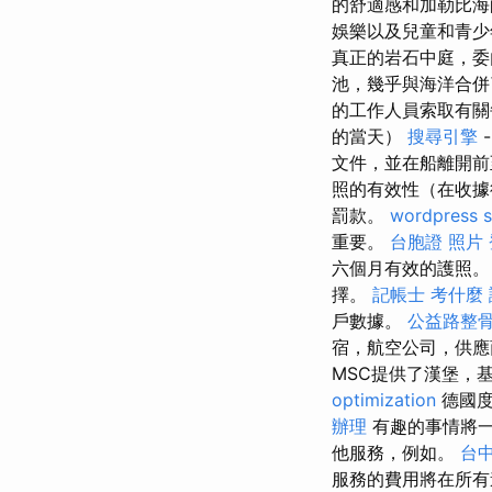
的舒適感和加勒比海
娛樂以及兒童和青少
真正的岩石中庭，委
池，幾乎與海洋合
的工作人員索取有關
的當天）
搜尋引擎
文件，並在船離開前
照的有效性（在收據
罰款。
wordpress 
重要。
台胞證 照片
六個月有效的護照
擇。
記帳士 考什麼
戶數據。
公益路整
宿，航空公司，供應
MSC提供了漢堡，
optimization
德國度
辦理
有趣的事情將一
他服務，例如。
台
服務的費用將在所