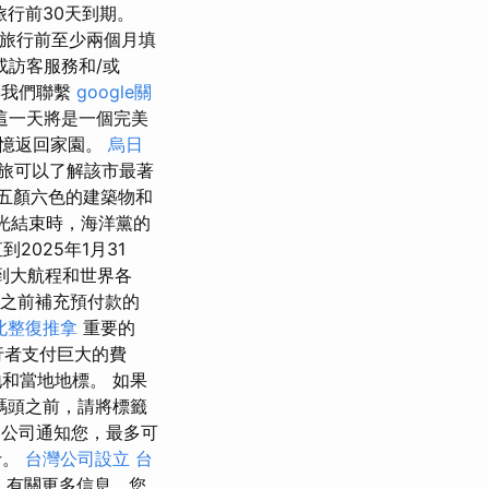
旅行前30天到期。
旅行前至少兩個月填
訪客服務和/或
與我們聯繫
google關
這一天將是一個完美
回憶返回家園。
烏日
旅可以了解該市最著
五顏六色的建築物和
光結束時，海洋黨的
025年1月31
到大航程和世界各
天之前補充預付款的
北整復推拿
重要的
行者支付巨大的費
和當地地標。 如果
碼頭之前，請將標籤
公司通知您，最多可
斤。
台灣公司設立
台
帳
有關更多信息，您