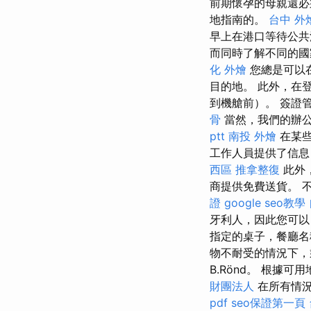
前期懷孕的母親還必
地指南的。
台中 外
早上在港口等待公共
而同時了解不同的國
化 外燴
您總是可以
目的地。 此外，在
到機艙前）。 簽證
骨
當然，我們的辦
ptt
南投 外燴
在某些
工作人員提供了信
西區 推拿整復
此外
商提供免費送貨。 
證
google seo教學
牙利人，因此您可
指定的桌子，餐廳名
物不耐受的情況下
B.Rönd。 根
財團法人
在所有情況
pdf
seo保證第一頁