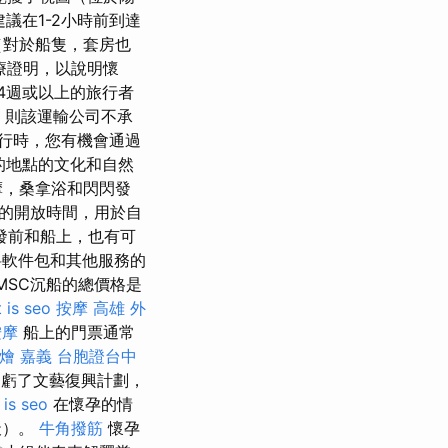
議在1-2小時前到達
（對於船隻，套房也
療證明，以說明懷
4週或以上的旅行者
，則該運輸公司不承
行時，您有機會通過
的地點的文化和自然
摩，桑拿浴和閃閃發
廳的開放時間，用於自
發前和船上，也有可
軟件包和其他服務的
MSC沉船的總價格是
 is seo
按摩
高雄 外
按摩
船上的門票通常
燴 嘉義
台胞證台中
虧了文藝復興計劃，
 is seo
在懷孕的情
天）。
牛角撥筋
懷孕