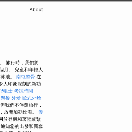
About
車。 旅行時，我們將
個月。 兒童和年輕人
游泳池。
南屯整骨
在
過令人印象深刻的新功
記帳士 考試時間
聚餐 外燴
歐式外燴
，但我們不伴隨旅行，
，放開加勒比海。
優
用於登機和著陸或緊
內通知您的出發和新套