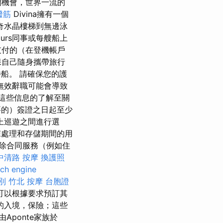
閒機會，世界一流的
撥筋
Divina擁有一個
奇水晶樓梯到無邊泳
Tours同事或每艘船上
支付的（在登機帳戶
自己隨身攜帶旅行
待船。 請確保您的護
無效辭職可能會導致
這些信息的了解至關
要的）簽證之日起至少
上巡遊之間進行選
據處理和存儲期間的用
除合同服務（例如住
中清路 按摩
換護照
rch engine
別
竹北 按摩
台胞證
可以根據要求預訂其
的入境，保險；這些
s由Aponte家族於