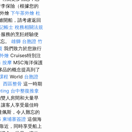
行李保險（根據您的
 外燴
下午茶外燴
杜
離開船，請考慮返回
記帳士 稅務相關法規
多服務的烹飪經驗使
難忘。
雄獅 台胞證
竹
資
我們致力於您旅行
 外燴
Cruises特別注
 按摩
MSC海洋保護
侈品的概念提高到了
課程
World
台胞證
。
西區整骨
這一時期
ting
台中整復推拿
的雙人房間和大量早
，讓客人享受最佳時
達佩斯，令人難忘的
S
柬埔寨簽證
這個海
靠近，同時享受船上