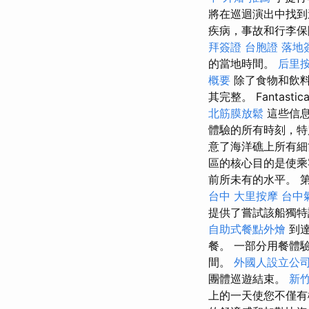
將在巡迴演出中找到
疾病，事故和行李保
拜簽證
台胞證 落地
的當地時間。
后里
概要
除了食物和飲料
其完整。 Fanta
北筋膜放鬆
這些信息
體驗的所有時刻，
意了海洋礁上所有細
區的核心目的是使乘
前所未有的水平。 
台中
大里按摩
台中
提供了嘗試該船獨特
自助式餐點外燴
到達
餐。 一部分用餐體
間。
外國人設立公
團體巡遊結束。
新
上的一天使您不僅有