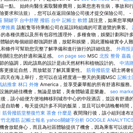
這一點。 始終向醫生索取醫療費用，如果您患有生病，事故和
險要求和法規），您可以在返回保險公司後才提交保險公司。 -
簽
關鍵字
台中舒壓
撥筋 台中
記帳士 軟體
請注意，如果您單獨
按摩推薦
該船隻等待乘船公司在延誤時組織的可選遊覽的乘客。
的各種供應以及所有包容性護理外，多種食物，娛樂計劃和許
stica體驗的每個細節都強調舒適，放鬆和娛樂，因此運輸確實令人
和條件可幫助您完整了解準備和進行旅行的詳細信息。
外商投
特別關注您的舒適和滿足感。
on page seo
MSC
北投 整骨
嘉義
節的協調，因此該島的設計是由天然材料和植物設計的。
中清路
客更接近自然，而放鬆並了解其重要性。
筋骨撥筋堂
碩士將奢
第四天在海上舉行，您可以在這裡度過一整天的美國MSC
記帳士
氣結推拿
林口 外燴
America，並享受豪華船的所有舒適和服務
設施的絕佳機會，無論是放鬆，美食體驗還是樂趣。
seo marke
後，該小組便方便地轉移到城市中心的中段酒店，並設有舒適
驗是自助餐，每天提供許多不同的飯菜，並且可以申請晚餐時間
司
筋骨撥筋堂整復竹東
茶會
什麼是
夜間飛行後，該小組到達布
竹竹北撥筋
記帳士報名
yahoo關鍵字分析
GOOGLE ANALYTIC
機會放鬆身心，而且為社區體驗提供了機會，因為乘客可以彼此