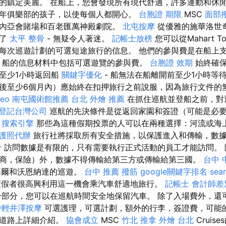
的鎮定美麗。 在船上，您會發現所有現代舒適，許多運動和休
年俱樂部的孩子，以使每個人都開心。
台胞證 期限
MSC
面部
內亞會賭場和百老匯萬神殿劇院。
北屯按摩
從優雅的施華洛世
併了
太平 整骨
- 無疑令人著迷。
記帳士放榜
您可以從Mahart 
每次巡遊計劃的可選短途旅行的信息。 他們的參與費是在船上
- 船的信息材料中包括可選遊覽的參與費。
台胞證 效期
始終確保
至少1小時返回船
關鍵字優化
- 船無法在船離開前至少1小時等
後至少6個月內）應始終在扣押旅行之前說服，因為旅行文件的
seo
南屯國術館推薦
台北 外燴 推薦
在抓住巡航並登船之前，對
登記台灣公司
巡航的先決條件是從返回家園和簽證（可能是必
。
搜索引擎
那些為這種假期投票的人可以在兩種選擇：河流或海
護照代辦
旅行社將採取所有安全措施，以保護進入和傳輸，數
骨
訪問數據是有限的，只有需要執行正式活動的員工才能訪問。 
商，保險）外，數據不得傳輸給第三方或傳輸給第三國。
台中 
基爾和沃恩納達的巡遊。
台中 推薦 撥筋
google關鍵字排名
sea
假者很高興利用這一機會乘汽車舒適地旅行。
記帳士 會計師差
部分，您可以在巡航時間安全地保留汽車。 除了入場費外，還
中輕井澤按摩
可選護理，可選計劃，額外的行李，簽證費，可能
有道路上詳細介紹。
協會成立
MSC
竹北 推拿
外燴 台北
Cruise