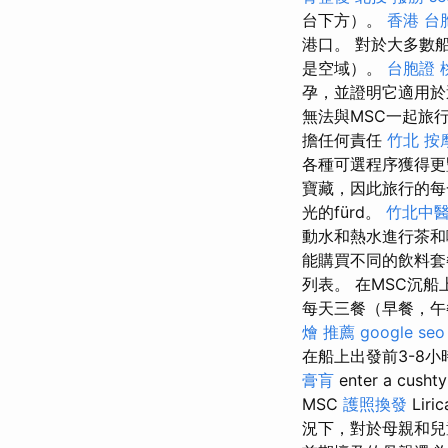
台下方）。
香港 台
港口。 對於大多數
是空域）。
台胞證 
孕，並證明它適用
無法與MSC一起旅
擔任何責任
竹北 按
各種可選程序獲得
寶藏，因此旅行的每
光的fürd。
竹北中
動水和熱水進行茶
能購買不同的飲料
列表。 在MSC沉
每天三餐（早餐，午
燴 推薦
google seo
在船上出發前3-8小時開
膏肓
enter a cusht
MSC
護照換發
Li
況下，對於母親和兒