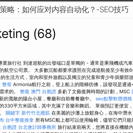
EO策略：如何应对内容自动化？-SEO技巧
eting (68)
從專業旅行社 到達巡航的出發端口是單獨的 - 通常是乘飛機或汽
的航空公司票。 大多數沉船都要求護照在完成巡航後至少有效6
海的生活方式，室內和室外遊戲以及獨立的兒童和青少年俱樂部
 整骨
Armonia航行之前，登上船上的階梯彷彿，該發現是通
有需求的。
整復
澳門 台胞證
多虧了文藝復興時期的計劃，MSC
添加到新的寬敞的陽台小屋，餐廳和自助餐餐廳中。
seo點擊軟體價格
的330平方米區域，其中充滿了音樂和舞蹈。 單個預訂更便宜
行。
關鍵字
新竹竹北撥筋
在美麗的沙灘上放鬆身心，在海中潛水
肉
台中整復推拿
所有MSC船上都可以使用輪椅，儘管它們只能
 台胞證
台北會計師事務所
旅行結束前兩天，您將直接在機艙