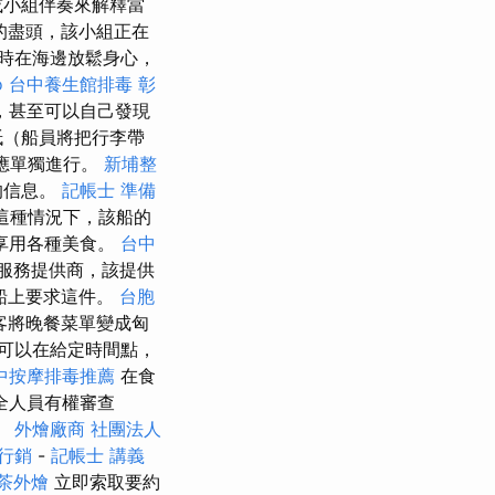
或小組伴奏來解釋當
的盡頭，該小組正在
時在海邊放鬆身心，
o
台中養生館排毒
彰
，甚至可以自己發現
紙（船員將把行李帶
則應單獨進行。
新埔整
的信息。
記帳士 準備
在這種情況下，該船的
享用各種美食。
台中
服務提供商，該提供
船上要求這件。
台胞
客將晚餐菜單變成匈
可以在給定時間點，
中按摩排毒推薦
在食
全人員有權審查
。
外燴廠商
社團法人
行銷
-
記帳士 講義
茶外燴
立即索取要約