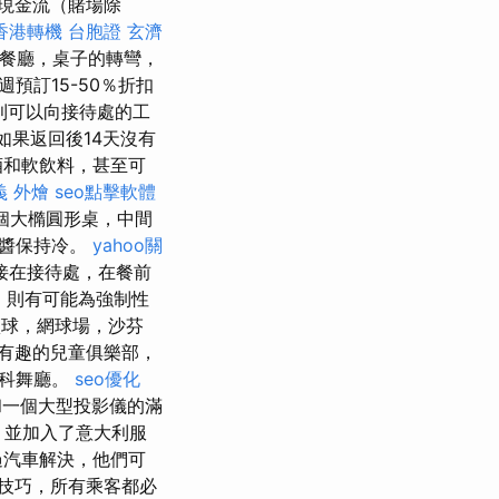
現金流（賭場除
香港轉機 台胞證
玄濟
餐廳，桌子的轉彎，
週預訂15-50％折扣
則可以向接待處的工
果返回後14天沒有
酒和軟飲料，甚至可
義 外燴
seo點擊軟體
個大橢圓形桌，中間
子醬保持冷。
yahoo關
接在接待處，在餐前
意，則有可能為強制性
球，網球場，沙芬
有趣的兒童俱樂部，
斯科舞廳。
seo優化
和一個大型投影儀的滿
，並加入了意大利服
過汽車解決，他們可
技巧，所有乘客都必