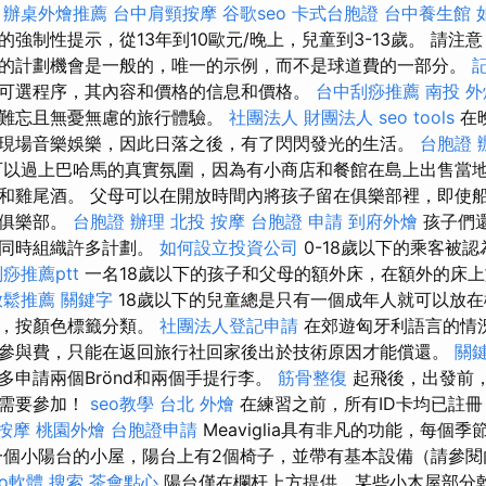
。
辦桌外燴推薦
台中肩頸按摩
谷歌seo
卡式台胞證
台中養生館
強制性提示，從13年到10歐元/晚上，兒童到3-13歲。 請注
的計劃機會是一般的，唯一的示例，而不是球道費的一部分。
可選程序，其內容和價格的信息和價格。
台中刮痧推薦
南投 外
人難忘且無憂無慮的旅行體驗。
社團法人 財團法人
seo tools
在
現場音樂娛樂，因此日落之後，有了閃閃發光的生活。
台胞證 
以過上巴哈馬的真實氛圍，因為有小商店和餐館在島上出售當
和雞尾酒。 父母可以在開放時間內將孩子留在俱樂部裡，即使
童俱樂部。
台胞證 辦理
北投 按摩
台胞證 申請
到府外燴
孩子們
的同時組織許多計劃。
如何設立投資公司
0-18歲以下的乘客被認
痧推薦ptt
一名18歲以下的孩子和父母的額外床，在額外的床
放鬆推薦
關鍵字
18歲以下的兒童總是只有一個成年人就可以放在機
現，按顏色標籤分類。
社團法人登記申請
在郊遊匈牙利語言的情
參與費，只能在返回旅行社回家後出於技術原因才能償還。
關
多申請兩個Brönd和兩個手提行李。
筋骨整復
起飛後，出發前
都需要參加！
seo教學
台北 外燴
在練習之前，所有ID卡均已註
按摩
桃園外燴
台胞證申請
Meaviglia具有非凡的功能，每個
一個小陽台的小屋，陽台上有2個椅子，並帶有基本設備（請參
eo軟體
搜索
茶會點心
陽台僅在欄杆上方提供，某些小木屋部分