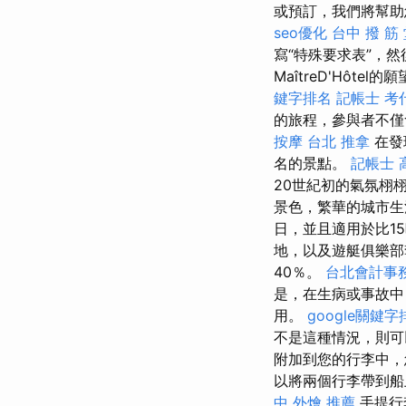
或預訂，我們將幫助
seo優化
台中 撥 筋
寫“特殊要求表”，
MaîtreD'Hôtel的
鍵字排名
記帳士 考
的旅程，參與者不僅
按摩
台北 推拿
在發
名的景點。
記帳士 
20世紀初的氣氛栩
景色，繁華的城市生
日，並且適用於比1
地，以及遊艇俱樂
40％。
台北會計事
是，在生病或事故中
用。
google關鍵字
不是這種情況，則可
附加到您的行李中
以將兩個行李帶到船上
中 外燴 推薦
手提行