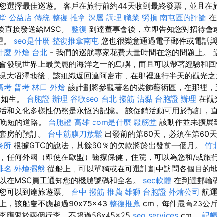
您選擇最佳巡遊。 客戶在旅行前約44天收到最終發票，並且在
 堂 公益店 傳統 整復 推拿 深層 調理 職業 勞損 南屯區的評論
在
然後直接發送給MSC。
整復
到達董事會後，立即告知您對招待會或
願望。
seo是什麼
整復推拿南屯
您也很樂意通過電子郵件或電話
什麼
外燴 台北
- 我們的巡航專家花費大量時間在您的問題上。 
會發現世界上最美麗的海洋之一的島嶼，而且可以帶著經驗和
現大沼澤地後，該組織返回邁阿密市，在那裡進行半天的觀光之
高考 普考
林口 外燴
該計劃將參觀著名的裝飾藝術區，在那裡，
栩如生。
台胞證 辦理
谷歌seo
台北 撥筋
沾黏
台胞證 辦理
在觀
活和文化多樣性仍然是永恆的記憶。 該促銷活動可用於預訂，直到2
5晚短的道路。
台胞證 高雄
com是什麼
鬆筋堂
該動作並未擴展
部套房的預訂。
台中筋膜刀放鬆
出發前的第60天，必須在第60
務所
根據GTC的說法，其餘60％​​的欠款將於出發前一個月。
竹
，任何外國（即使在歐盟）醫療保健，住院，可以為您和/或旅
排名
外燴擺盤
從船上，可以單獨或在可選計劃中訪問各個目的地
以在MSC員工通知您的機艙號碼和全名。
seo軟體
在到達郵輪
，您可以到達旅遊票。
台中 撥筋 推薦
雄獅 台胞證
外燴公司
航運
，該船隻不應超過90x75x43
整復推薦
cm，每件最高23公
李應限於兩個行李，不超過56x45x25
seo services
cm。
記