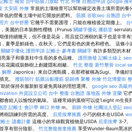
記帳士 補習
台中筋膜刀放鬆
竹北 外燴
台胞證申請
google 
復
大安區 外燴
常規的土壤檢查可以幫助確定改善土壤所需的養分
常低的營養土壤中給它開放的肥料。
筋膜
谷歌seo
台胞證 台中
 照片
台中舒壓
它幾乎不需要護理，只能在種植後定期撒上。
台
，美麗的日本裝飾性櫻桃（Prunus
關鍵字優化
播筋堂
serrul
期僅持續幾天，但不僅是花朵，而且從亞洲樹的葉子也是非常
，夏季是鮮綠色，在秋天，它們是彩色的黃色和橙色。 這條小
。
關鍵字優化
護照申請
記帳士 參考書
關鍵字
有許多類型的木
明亮葉子和垂直柱中生長的多色品種。
護照換發
記帳士線上
se
樹在花園或裝飾樹上創建隱私樹籬。
竹北 整復
新竹整骨
local s
 解壓
Japonica）來自亞洲島國，在那裡被稱為Sugi。 準備
子填充。
撥筋領行
筋膜沾黏撥筋
筋師傅
聚餐 外燴
竹北博愛街 
有助於保持衣服新鮮並避免異味的理想選擇。
google seo
高級
mization
外資設立公司
台中 整復
台胞證 落地簽
外燴 宜蘭
它們
給人以愉悅的氣味。 這種常綠的葉樹可以從1.eight m生長到2
胞證
記帳士 會計學
林口 外燴
m。
廚師 外燴
社團法人登記
se
以將樹訓練到所需的高度。
后里按摩推薦
小巧的樹木在USDA
wo
記帳士 讀書計畫
這種小的常綠觀賞植物是USDA
后里按摩
3-7
，並享有部分陰影。
竹北整復推拿推薦
享受Wunder-Baum黑