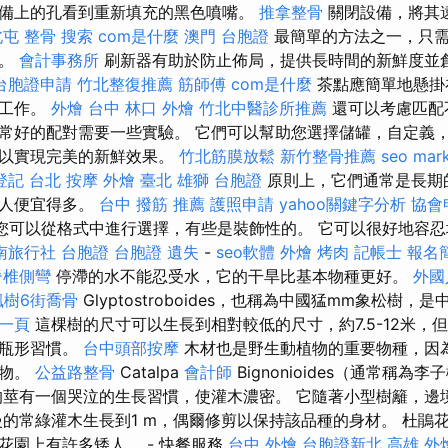
備上的孔看到重新填充的黑色噴嘴。
推拿整骨
關閉設備，將其
北屯 整骨
搜索
com是什麼
澳門 台胞證
最簡單的方法之一，只需
油。
會計事務所
刷新器有助於防止佈局，提供長時間的新鮮度並
台胞證申請
竹北整復推薦
筋師傅
com是什麼
茶點應簡單地懸掛
地工作。
外燴 台中
林口 外燴
竹北中醫診所推薦
還可以考慮匹配
常好的配對需要一些實驗。 它們可以幫助您選擇儲罐，自定義
葦以實現完美的新鮮效果。
竹北筋膜放鬆
新竹整骨推薦
seo mark
登記
台北 按摩
外燴 臺北
雄獅 台胞證
原則上，它們通常是長期
的人便宜得多。
台中 撥筋 推薦
護照申請
yahoo關鍵字分析
協會
，您可以從格式中進行選擇，有些是裝飾性的。 它可以很好地容
南旅行社 台胞證
台胞證 遺失
-
seo軟體
外燴 烤肉
記帳士 報名
脊椎側彎
停滯的水不能忍受水，它的干旱比基本物種更好。
外國
楓樹6街喬骨
Glyptostroboides，也稱為中國猛mm象松樹
第一頁
這棵樹的尺寸可以生長到相對較低的尺寸，約7.5-12米，但
花瓶形習慣。
台中頭部按摩
木材也是野生動植物的重要物種，因
食物。
公益路整骨
Catalpa
會計師
Bignonioides（通常稱
的莖有一個哭泣的生長習慣，使灌木濃密。 它隨著小型樹籬，邊
慢的常綠灌木生長到1 m，偶爾修剪以保持該品種的身材。 杜鵑
花園上有許多矮人。 - 快餐服務
台中 外燴
台胞證新北
高雄 外