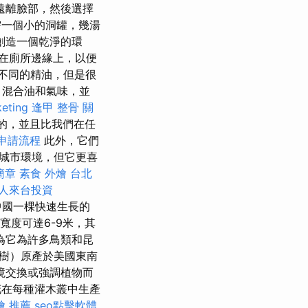
遠離臉部，然後選擇
一個小的洞罐，幾湯
創造一個乾淨的環
在廁所邊緣上，以便
不同的精油，但是很
，混合油和氣味，並
eting
逢甲 整骨
關
的，並且比我們在任
申請流程
此外，它們
忍城市環境，但它更喜
簡章
素食 外燴 台北
人來台投資
，是中國一棵快速生長的
寬度可達6-9米，其
為它為許多鳥類和昆
為李子樹）原產於美國東南
境交換或強調植物而
花在每種灌木叢中生產
燴 推薦
seo點擊軟體