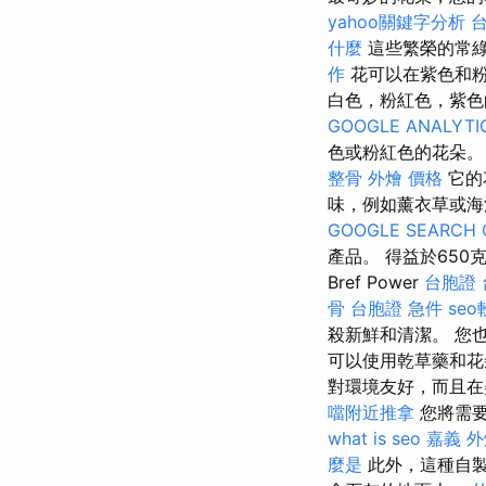
yahoo關鍵字分析
什麼
這些繁榮的常
作
花可以在紫色和粉
白色，粉紅色，紫色
GOOGLE ANALYTI
色或粉紅色的花朵
整骨
外燴 價格
它的
味，例如薰衣草或海洋
GOOGLE SEARCH 
產品。 得益於65
Bref Power
台胞證 
骨
台胞證 急件
se
殺新鮮和清潔。 您
可以使用乾草藥和
對環境友好，而且在
噹附近推拿
您將需要
what is seo
嘉義 
麼是
此外，這種自製