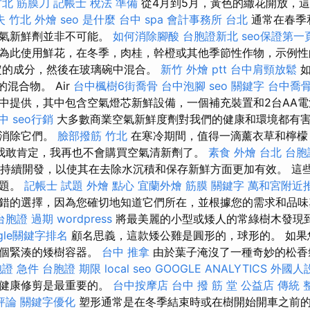
竹北 筋膜刀
記帳士 稅法 準備
從4月到5月，黃色的繖花開放，
失
竹北 外燴
seo 是什麼
台中 spa
會計事務所 台北
通常在春季
空氣新鮮劑並非不可能。
如何消除腳酸
台胞證新北
seo保證第一
為此使用鮮花，在冬季，肉桂，幹橙或其他季節​​性作物，示例
定的成分，然後在玻璃碗中混合。
新竹 外燴 ptt
台中肩頸放鬆
如
的混合物。 Air
台中楓樹6街喬骨
台中泡腳
seo 關鍵字
台中喬
中提供，其中包含空氣燈芯新鮮設備，一個補充裝置和2台AA
中
seo行銷
大多數商業空氣新鮮度劑對我們的健康和環境都有
會消除它們。
臉部撥筋 竹北
在寒冷期間，值得一滴薰衣草和檸檬，
我敢肯定，我再也不會購買空氣清新劑了。
素食 外燴 台北
台胞
持續開發，以使其在去除水沉積和保存新鮮方面更加有效。 這
問題。
記帳士 試題
外燴 點心
宜蘭外燴
筋膜
關鍵字
萬和宮附近
錯的選擇，因為您確切地知道它們所在，並根據您的需求和品
台胞證 過期
wordpress
將最美麗的小型或矮人的常綠樹木發現
ogle關鍵字排名
顧名思義，這款矮公雞是圓形的，球形的。 如果
這個緊湊的矮樹容器。
台中 推拿
由於葉子淹沒了一種奇妙的松香
證 急件
台胞證 期限
local seo
GOOGLE ANALYTICS
外國人
和健康修剪是最重要的。
台中按摩店
台中 撥 筋 堂 公益店 傳統 
評論
關鍵字優化
塑形通常是在冬季結束時或在樹開始開車之前