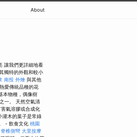
About
亮 讓我們更詳細地看
其獨特的外觀和較小
拿
南投 外燴
與其他
熱愛傳統品種的花
基本物種，偶像樹
樹之一。 天然空氣清
有害氣溶膠或合成化
小灌木的葉子是常綠
 - 飲食文化
桃園
脊椎側彎
大里按摩