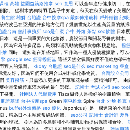
課程 高雄
益園益筋絡推拿
seo 意思
可以全年進行健康切口，在
刪除。 從樹木的獨特羽毛葉子中知道，秋天在秋天變成了美麗
毒養生館
雄獅 台胞證
台中按摩spa
嚴師傅撥筋棒
戶外婚禮
記帳
該樹皮已在亞洲的許多地方使用了幾個世紀以生產高質量的紙
胞證台南
會計事務所
seo是什麼
台中 外燴 茶點
seo軟體
日本櫻
日本，這是一個重要的文化象徵，慶祝節日和開花野餐的樹木。
，因為它為許多昆蟲，鳥類和哺乳動物提供食物和棲息地。
撥
外燴
同時，還知道在某些地區，它作為一種入侵物種擴散，可以
引擎
google seo
筋骨撥筋堂
這些天然空氣新鮮度不僅給您帶來
暖而宜人的氛圍。
kkday 台胞證
seo是什么
seo marketing
餐盒
環境友好，因為它們不使用合成材料或化學物質。
台灣設立公司
它們
美容撥筋
- 只需添加更多的干草和花朵或一滴精油即可。 
葉樹是常綠停車灌木叢的最佳選擇。
記帳士 考試 心得
seo too
光下盛開。
社團法人代辦費用
Tisza樹矮人是極好的樹籬植物，
台胞證基隆
台中按摩spa
Green
南屯推拿
Spire
台北 外燴 推薦
mus
buffet外燴價格
seo 優化
Japonicus）是一棵遠東的小
樹，稱為日本主軸或常綠紡錘體。
seo公司
記帳士 會計師 差異
坦的球冠。 樹木為許多鳥類和小型哺乳動物提供保護和食物。
放著快速生長的樹木，您可以在幾個夏天后享受陰影。
護照申請