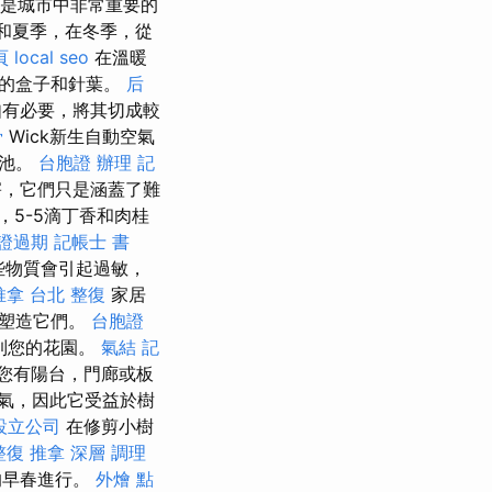
這是城市中非常重要的
和夏季，在冬季，從
頁
local seo
在溫暖
性的盒子和針葉。
后
有必要，將其切成較
骨
Wick新生自動空氣
電池。
台胞證 辦理
記
害，它們只是涵蓋了難
5-5滴丁香和肉桂
證過期
記帳士 書
些物質會引起過敏，
推拿
台北 整復
家居
味塑造它們。
台胞證
到您的花園。
氣結
記
您有陽台，門廊或板
氣，因此它受益於樹
設立公司
在修剪小樹
整復 推拿 深層 調理
的早春進行。
外燴 點