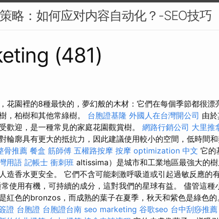
EO策略：如何应对内容自动化？-SEO技巧
eting (481)
，花園裡的8種最快的，夢幻般的木材：它們在每個季節都很漂
松樹，柏樹和其他常綠樹。
台胞證基隆
外國人在台灣開公司
由於
受歡迎，是一種常見的家庭花園觀賞樹。
網路行銷公司
大里推
對輪廓具有更大的抵抗力，因此建議使用較小的空間，低時間和
整骨推薦
餐盒
筋師傅
五權路按摩
按摩
optimization 中文
它的
台灣用語
記帳士 衝刺班
altissima）是城市和工業地區最強大的
人造香水更安全。 它們不含可能刺激呼吸道或引起過敏反應的
通常使用有機，可持續的成分，這對我們的星球有益。 儘管這種
紅色的bronzos，而成熟的葉子在夏季，秋天和紫色是綠色的。
簽證 台胞證
台胞證台南
seo marketing
谷歌seo
台中刮痧推薦