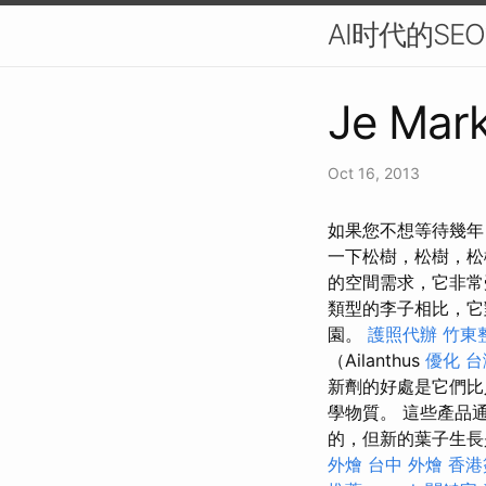
AI时代的S
Je Mark
Oct 16, 2013
如果您不想等待幾年
一下松樹，松樹，
的空間需求，它非常
類型的李子相比，它
園。
護照代辦
竹東
（Ailanthus
優化 
新劑的好處是它們比
學物質。 這些產品
的，但新的葉子生長是
外燴
台中 外燴
香港