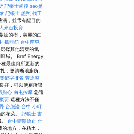
所
記帳士函授
seo是
燴
記帳士 證照 找工
液滴，並帶有醒目的
人來台投資
蔓延的樹，美麗的白
中 抓龍筋
台中南屯
以選擇其他清爽的氣
Bref Energy
是一種最佳廁所更新的
掙扎，更清晰地廁所。
le關鍵字排名
豐原整
現良好，可以使廁所謀
議點心
南屯按摩
您還
概要
這種方法不僅
骨
台胞證 台中
小叮
燥的花朵。
記帳士 書
織。
台中體態矯正
什
成的地方，在粘土，