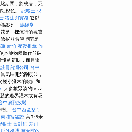
此期間，將患者，死
的紅橙色。
記帳士 稅
士 稅法與實務
它以
張和織物。
波經堂
花是一棵流行的觀賞
 魯尼亞假單胞菌是
筋筆
新竹 整復推拿
旅
使本地物種取代並破
愉悅的氣味，而且還
註冊台灣公司
台中
當氣味開始削弱時，
由於矮小灌木的軟針和
ls
大多數緊湊的tisza
華麗的邊界灌木或有吸
台中肩頸放鬆
常綠樹。
台中西區整骨
柬埔寨簽證
高3-5米
記帳士 會計師 差別
戶外婚禮
整骨院的