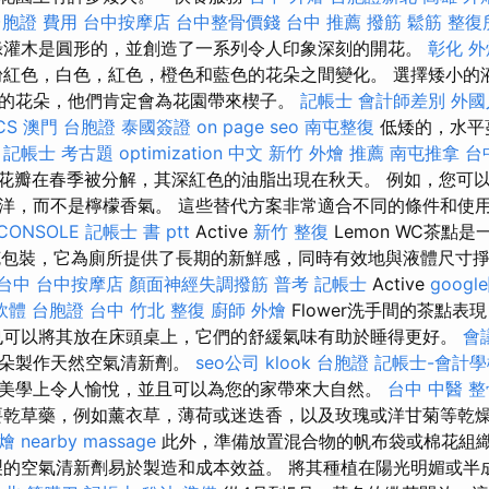
台胞證 費用
台中按摩店
台中整骨價錢
台中 推薦 撥筋
鬆筋
整復
綠灌木是圓形的，並創造了一系列令人印象深刻的開花。
彰化 外
紅色，白色，紅色，橙色和藍色的花朵之間變化。 選擇矮小的
的花朵，他們肯定會為花園帶來楔子。
記帳士 會計師差別
外國
CS
澳門 台胞證
泰國簽證
on page seo
南屯整復
低矮的，水平
。
記帳士 考古題
optimization 中文
新竹 外燴 推薦
南屯推拿
台
花瓣在春季被分解，其深紅色的油脂出現在秋天。 例如，您可
，而不是檸檬香氣。 這些替代方案非常適合不同的條件和使用區域。 
CONSOLE
記帳士 書 ptt
Active
新竹 整復
Lemon WC茶點
0克包裝，它為廁所提供了長期的新鮮感，同時有效地與液體尺寸
台中
台中按摩店
顏面神經失調撥筋
普考 記帳士
Active
goog
o軟體
台胞證 台中
竹北 整復
廚師 外燴
Flower洗手間的茶點表
也可以將其放在床頭桌上，它們的舒緩氣味有助於睡得更好。
會
花朵製作天然空氣清新劑。
seo公司
klook 台胞證
記帳士-會計學
美學上令人愉悅，並且可以為您的家帶來大自然。
台中 中醫 整
乾草藥，例如薰衣草，薄荷或迷迭香，以及玫瑰或洋甘菊等乾
外燴
nearby massage
此外，準備放置混合物的帆布袋或棉花組
的空氣清新劑易於製造和成本效益。 將其種植在陽光明媚或半