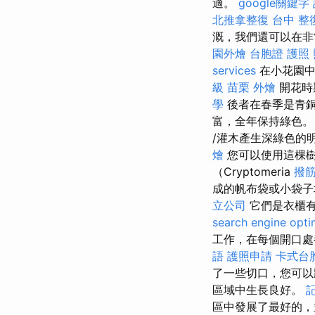
適。
google關鍵字
北推拿整復
台中 整
溉，我們還可以在非
園外燴
台胞證 護照
services
在小花園中
級
苗栗 外燴
開花時
學
後者在春季是青銅
富，全年保持綠色
/灌木產生深綠色的
燴
您可以使用這棵
（Cryptomeria
撥筋
成的帆布袋或小袋
立公司
它們是衣櫃
search engine opti
工作，在每個開口處都會
語
護照申請
卡式台
了一些切口，您可
區域中生長良好。
區中發展了最好的