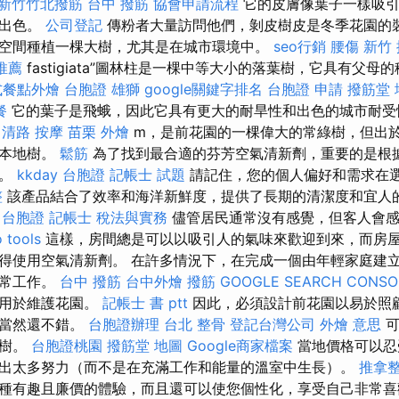
新竹竹北撥筋
台中 撥筋
協會申請流程
它的皮膚像葉子一樣吸引
現出色。
公司登記
傳粉者大量訪問他們，剝皮樹皮是冬季花園的裝
空間種植一棵大樹，尤其是在城市環境中。
seo行銷
腰傷
新竹
推薦
fastigiata”圖林柱是一棵中等大小的落葉樹，它具有父
式餐點外燴
台胞證 雄獅
google關鍵字排名
台胞證 申請
撥筋堂 
餐
它的葉子是飛蛾，因此它具有更大的耐旱性和出色的城市耐受
中清路 按摩
苗栗 外燴
m，是前花園的一棵偉大的常綠樹，但出
植本地樹。
鬆筋
為了找到最合適的芬芳空氣清新劑，重要的是根
品。
kkday 台胞證
記帳士 試題
請記住，您的個人偏好和需求在
整
該產品結合了效率和海洋新鮮度，提供了長期的清潔度和宜人
 台胞證
記帳士 稅法與實務
儘管居民通常沒有感覺，但客人會​​
 tools
這樣，房間總是可以以吸引人的氣味來歡迎到來，而房
得使用空氣清新劑。 在許多情況下，在完成一個由年輕家庭建
經常工作。
台中 撥筋
台中外燴
撥筋
GOOGLE SEARCH CONSO
可用於維護花園。
記帳士 書 ptt
因此，必須設計前花園以易於照
格當然還不錯。
台胞證辦理
台北 整骨
登記台灣公司
外燴 意思
可
飾樹。
台胞證桃園
撥筋堂 地圖
Google商家檔案
當地價格可以忍
出太多努力（而不是在充滿工作和能量的溫室中生長）。
推拿
種有趣且廉價的體驗，而且還可以使您個性化，享受自己非常喜