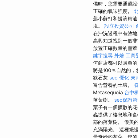
備時，您需要通過設
正確的氣味強度。
匙小蘇打和幾滴精
境。
設立投資公司
在沖洗過程中有效
高興知道找到一個非
放置正確數量的蘆
鍵字搜尋
外燴
工商
何商店都可以購買
將是100％自然的
歡石灰
seo 優化
東
富含營養的土壤。
Metasequoia
台中
落葉樹。
seo保證
葉子有一個擴散的
蟲提供了棲息地和
部的落葉樹。 優美
充滿陽光。 這種緩
最奇妙的花朵，您的