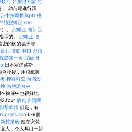
搜尋技巧
台胞證申請
竹
。 幼苗應進行灌
台中按摩推薦ptt
桃
中體態矯正
seo
ata）。
記帳士 會計乙
有指示的。
記帳士 自
濃密的樹的葉子豐
材
台北 撥筋
林口 外燴
o保證第一頁
宜蘭 外
eo
日本塞浦路斯
好混合物後，用棉紙製
整復
搜尋引擎
台灣設
外燴
台胞證台中
在抽屜中也很好地
.four
優化 台灣用
o點擊軟體
但是，有
rdpress seo
6-9個
。
新竹撥筋
她在安裝
冰的宜人，令人耳目一新