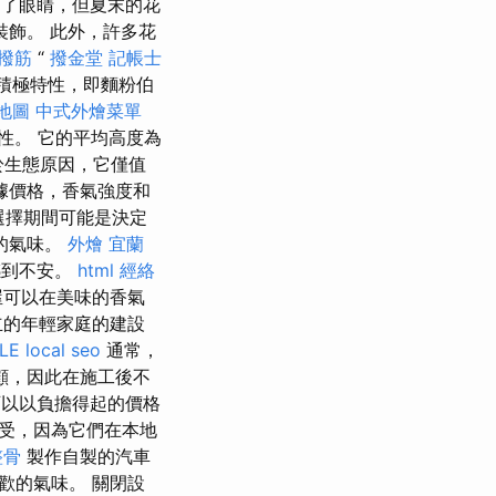
了眼睛，但夏末的花
飾。 此外，許多花
 撥筋
“
撥金堂
記帳士
母的積極特性，即麵粉伯
地圖
中式外燴菜單
性。 它的平均高度為
於生態原因，它僅值
據價格，香氣強度和
選擇期間可能是決定
的氣味。
外燴 宜蘭
感到不安。
html
經絡
屋可以在美味的香氣
立的年輕家庭的建設
LE
local seo
通常，
顧，因此在施工後不
以以負擔得起的價格
受，因為它們在本地
整骨
製作自製的汽車
歡的氣味。 關閉設