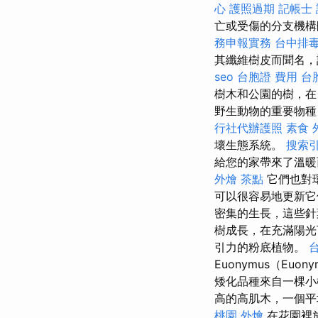
心
護照過期
記帳士 
亡或受傷的分支機構
務申報實務
台中排
其纖維樹皮而聞名，
seo
台胞證 費用
台
樹木和公園的樹，在
野生動物的重要物種
行社代辦護照
素食 
壞生態系統。
搜索
給您的家帶來了溫
外燴 茶點
它們也對
可以很容易地更新
密集的生長，這些針
樹成長，在充滿陽
引力的粉底植物。
Euonymus（Euony
矮化品種來自一棵小
高的高肌木，一個平
桃園 外燴
在花園裡