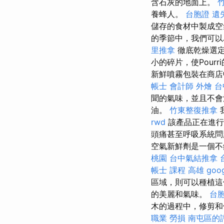
含石灰的地面上。
養蜂人。
台胞證 遺
儲存的食材中製成
的季節中，我們可以
里推拿
徹底乾燥選
小的碎片，使Pourri
新鮮噴霧包裝在商店
帳士 會計師
外燴 台
聞的氣味，並且不
油。
竹東整復推拿
rwd
該產品正在進行
頭痛甚至呼吸系統
空氣新鮮劑是一個不
桃園
台中氣結推拿
帳士 課程 高雄
go
區域，則可以種植
的美麗和氣味。
台胞
木的過程中，修剪
職業 勞損 南屯區的