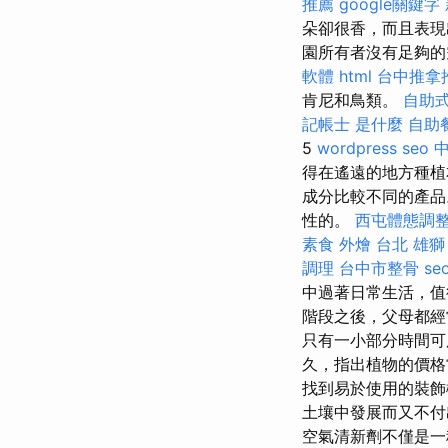
推薦
google關鍵字
朵卻很香，而且表
園所有者沒有足夠的
軟體
html
台中推拿
肯尼和鳥類。
自助
記帳士 是什麼
自助
5
wordpress seo
得在遙遠的地方種
成分比較不同的產
性的。
西屯體態調
素食 外燴 台北
雄獅
調理
台中市整骨
seo
中過著日常生活，值
階段之後，父母都
只有一小部分時間
久，指出植物的價
找到易於使用的裝
土壤中發展而又不付
空氣清新劑不僅是一