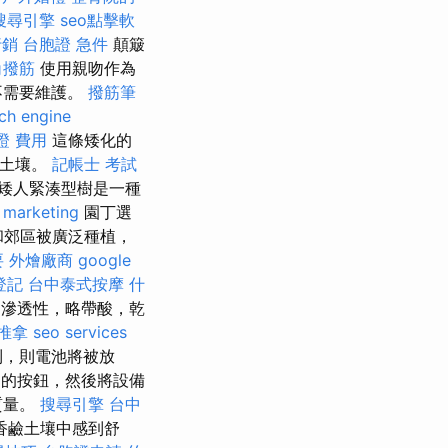
搜尋引擎
seo點擊軟
行銷
台胞證 急件
顛簸
角撥筋
使用親吻作為
不需要維護。
撥筋筆
ch engine
證 費用
這條矮化的
的土壤。
記帳士 考試
矮人緊湊型樹是一種
 marketing
園丁選
和郊區被廣泛種植，
要
外燴廠商
google
登記
台中泰式按摩
什
滲透性，略帶酸，乾
 推拿
seo services
到，則電池將被放
的按鈕，然後將設備
質量。
搜尋引擎
台中
香鹼土壤中感到舒