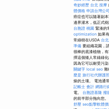
奇妙經歷
台北 按摩
體價格
申請台灣公
癌症也可以隨著副本
邊界灌木，低正式樹
台胞證 桃園
緊湊的
optimization
如果
常綠樹在USDA
台北
準備
要組織花園，
很棒的底漆植物，有
擇這個矮人常綠綠化
因為它可以耐受污染
關鍵字
local seo
雜
麼是
旅行社代辦護
燥的土壤。 電池通
記帳士 會計
網路行
電。
台胞證基隆
撥
的前半部分拖向您。
舒壓
seo點擊軟體