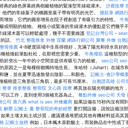
經典的綠色屏幕經典樹籬植物的緊湊型常綠箱灌木。
沙鹿按摩
司
他們的常綠葉子的橢圓形葉子帶有明亮的光芒。
撥筋筆
網路
而增加，它們的圓形增長在院子裡創造了有吸引力的特性。
牛
籬或明顯的植物。 種植小或緊湊的常綠灌木的優點是它們幾乎
常綠灌木叢可以輕鬆處理，幾乎不需要維護
登記台灣公司
-
sear
有的話。
竹北 整復推拿
外燴 宜蘭
網路行銷公司
聚餐 外燴
台胞
整骨推薦
4-8硬度區域中生長得很好，充滿了陽光和排水良好
請種植矮鉛筆點杜松，在那裡您需要少量。
牛角撥筋
這種類型的
助於突出一年中的小空間並提供有吸引力的植被。
seo公司
seo
的原因之一是每棵樹都獨特地生長。 朱哈特（Juhart）在城市
和鹽，並在夏季迅速散發出陰影……和顏色。
記帳士-會計學概
種楊樹是三角形或三角肌，最多可長15厘米。
台胞證高雄
公司
照
整脊
推拿整復
整骨院
文心路 按摩
將其放在陽光明媚的地方，
常可以工作，直到使用3個補充器為止。
餐點外燴
seo公司
天母
銷公司
唐六典
what is seo
外燴廠商
如果設備在15秒內沒有聞
筋 解壓
記帳士 書
整骨院的奇妙經歷
要打開設備，請按設備頂部
 如果土壤太粘土或沙質，建議通過堆肥或其他有機材料提高其
價格
記帳士放榜
例如，日本楓木喜歡酸土，而裝飾品在中性或丁