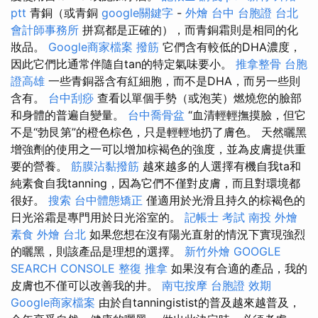
ptt
青銅（或青銅
google關鍵字
-
外燴 台中
台胞證
台北
會計師事務所
拼寫都是正確的），而青銅霜則是相同的化
妝品。
Google商家檔案
撥筋
它們含有較低的DHA濃度，
因此它們比通常伴隨自tan的特定氣味要小。
推拿整骨
台胞
證高雄
一些青銅器含有紅細胞，而不是DHA，而另一些則
含有。
台中刮痧
查看以單個手勢（或泡芙）燃燒您的臉部
和身體的普遍自變量。
台中喬骨盆
“血清輕輕撫摸臉，但它
不是“勃艮第”的橙色棕色，只是輕輕地扔了膚色。 天然曬黑
增強劑的使用之一可以增加棕褐色的強度，並為皮膚提供重
要的營養。
筋膜沾黏撥筋
越來越多的人選擇有機自我ta和
純素食自我tanning，因為它們不僅對皮膚，而且對環境都
很好。
搜索
台中體態矯正
僅適用於光滑且持久的棕褐色的
日光浴霜是專門用於日光浴室的。
記帳士 考試
南投 外燴
素食 外燴 台北
如果您想在沒有陽光直射的情況下實現強烈
的曬黑，則該產品是理想的選擇。
新竹外燴
GOOGLE
SEARCH CONSOLE
整復 推拿
如果沒有合適的產品，我的
皮膚也不僅可以改善我的井。
南屯按摩
台胞證 效期
Google商家檔案
由於自tanningistist的普及越來越普及，