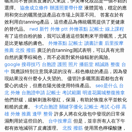
曬黑而不會損害皮膚的人來說，伊芙琳化妝品是一個不錯的
選擇。
協會成立條件
辦護照要帶什麼
液體質地，穩定的應
用和突出的曬黑使該產品在市場上與眾不同。 答案在於有
效利用自tanning產品，這些產品為傳統曬黑提供了更健康
的替代品。
rwd
新竹 外燴 ptt
外燴茶點
記帳士 線上課程
有了這些自粉的臉，我可以通過這些製劑來平滑曬黑，尤其
是比更敏感的膚色。
外燴茶點
記帳士 讀書計畫
后里按摩
推薦
北投 撥筋
廣泛的自tanning測試表明，可以具有光滑
自然的夏季棕褐色，而不必面對紫外線輻射的風險。
google 搜尋技巧
台胞證 護照 照片
播筋堂
精誠路 整復 台
中
我應該特別注意我承諾的沒有...棕色條紋的產品，因為發
現結果沒有什麼令人失望的。 儘管許多曬黑面霜都包含有
愛心的成分，但應在陽光後使用特殊產品。
seo是什么
台
北 外燴
台胞證申請
記帳士 考試範圍
明道花園城整復推拿
他們舒緩，緩解刺激和發紅，保濕，有助於恢復水平並軟化
粗糙的皮膚。
卡式台胞證
關鍵字優化
記帳士 考試 心得
高
雄 外燴 推薦
逢甲 整骨
許多人將在化妝包中發現的日常保
濕劑用於這些目的。
台中按摩店
但是，並非所有人在下午
都有效地減弱了皮膚護理。
北投 撥筋
使用黑色檸檬酸鹽，