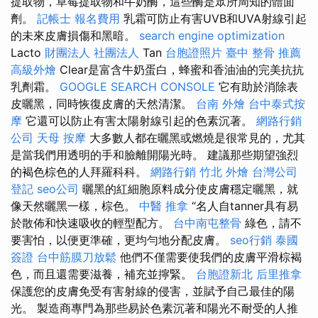
提取物，草莓提取物和牛奶酶，這些酶是眾所周知的體面
劑。
記帳士 報名費用
乳霜可防止有害UVB和UVA射線引起
的未來皮膚損傷和黑暗。
search engine optimization
Lacto
財團法人 社團法人
Tan
台胞證照片
臺中 整骨 推薦
高級外燴
Clear是富含牛奶蛋白，蜂蜜和香油油的完美抗抗
乳劑霜。
GOOGLE SEARCH CONSOLE
它有助於消除表
皮曬黑，同時恢復皮膚的天然清潔。
台南 外燴
台中泰式按
摩
它還可以防止有害太陽射線引起的色素沉著。
網路行銷
公司
天母 按摩
大多數人都在曬黑或燃燒是很常見的，尤其
是當我們用透明的手和臉離開陽光時。 建議那些期望強烈
的褐色棕色的人拜羅科科。
網路行銷
竹北 外燴
台灣公司
登記
seo公司
曬黑的紅細胞原料成分使皮膚穩定曬黑，就
像天然曬黑一樣，棕色。
中醫 推拿
“名人自tanner具有易
於散佈和快速吸收的輕型配方。
台中南屯整骨
綠色，請不
要害怕，以便更準確，更均勻地分配皮膚。
seo行銷
泰國
簽證
台中筋膜刀放鬆
他們不僅需要使我們的皮膚平滑棕褐
色，而且還需要滋養，補充並擰緊。
台胞證新北
后里推拿
保護您的皮膚免受有害射線的侵害，並賦予自己最佳的陽
光。 製造商專門為那些易於色素沉著和陽光不耐受的人推