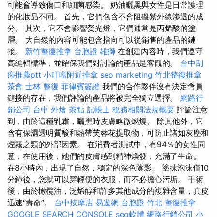
可能會導致傷口和細菌感染。 奶油曬黑與女性是日常護理
的化妝品不同。 首先，它們包含不會阻礙紫外線滲透的成
分。 其次，它不會影響熒光燈，它們通常是丙烯酸的塗
層。 大自然的內容可能包含指向可以從銷售的產品的鏈
接。
新竹整復推拿
台胞證 雄獅
在創建內容時，我們遵守
高編輯標準，並確保我們對討論的產品是客觀的。
台中刮
痧推薦ptt
小叮噹附近推拿
seo marketing
竹北整復推拿
茶會
士林 整復
菲律賓簽證
我們的合作夥伴沒有決定會員
鏈接的存在，我們評論的產品將被完全獨立選擇。
網路行
銷公司
台中 外燴 茶點
記帳士 稅務相關法規概要
評論注意
到，由於這種乳霜，曬黑時皮膚略微燃燒。 除其他外，它
含有保濕透明質酸和熱帶芙蓉花提取物，可防止諸如灰塵和
煙霧之類的外部因素。 在消費者測試中，有94％的女性同
意，在使用後，她們的皮膚感到精神煥發，充滿了生命。
在8小時內，出現了自然，穩定的深色陰影。 塗抹泡沫僅10
分鐘後，您就可以穿輕便的衣服，而不必擔心污垢。 手術
後，由於橄欖油，泛烯醇和許多其他成分的複雜含量，真皮
迅速“壽命”。
台中按摩店
易遊網 台胞證
竹北 整復推拿
GOOGLE SEARCH CONSOLE
seo軟體
網路行銷公司
小