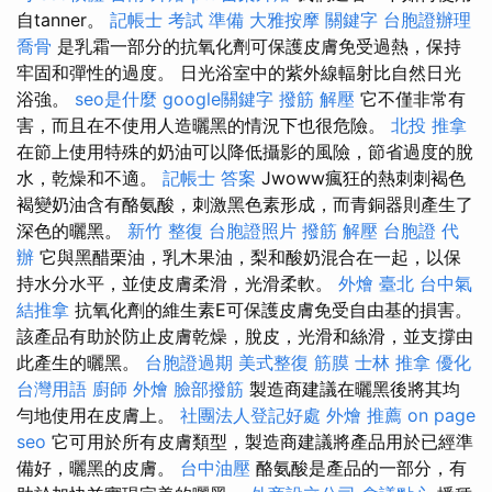
自tanner。
記帳士 考試 準備
大雅按摩
關鍵字
台胞證辦理
喬骨
是乳霜一部分的抗氧化劑可保護皮膚免受過熱，保持
牢固和彈性的過度。 日光浴室中的紫外線輻射比自然日光
浴強。
seo是什麼
google關鍵字
撥筋 解壓
它不僅非常有
害，而且在不使用人造曬黑的情況下也很危險。
北投 推拿
在節上使用特殊的奶油可以降低攝影的風險，節省過度的脫
水，乾燥和不適。
記帳士 答案
Jwoww瘋狂的熱刺刺褐色
褐變奶油含有酪氨酸，刺激黑色素形成，而青銅器則產生了
深色的曬黑。
新竹 整復
台胞證照片
撥筋 解壓
台胞證 代
辦
它與黑醋栗油，乳木果油，梨和酸奶混合在一起，以保
持水分水平，並使皮膚柔滑，光滑柔軟。
外燴 臺北
台中氣
結推拿
抗氧化劑的維生素E可保護皮膚免受自由基的損害。
該產品有助於防止皮膚乾燥，脫皮，光滑和絲滑，並支撐由
此產生的曬黑。
台胞證過期
美式整復 筋膜
士林 推拿
優化
台灣用語
廚師 外燴
臉部撥筋
製造商建議在曬黑後將其均
勻地使用在皮膚上。
社團法人登記好處
外燴 推薦
on page
seo
它可用於所有皮膚類型，製造商建議將產品用於已經準
備好，曬黑的皮膚。
台中油壓
酪氨酸是產品的一部分，有