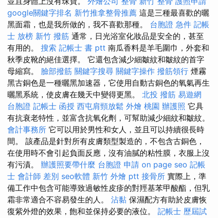
並且身體上沒有珠寶。
外燴公司
整骨
新竹 整骨
護照申請
google關鍵字排名
新竹推拿整骨推薦
這是三種最喜歡的曬
黑面霜，也是我所做的，我不喜歡那種。
台胞證 急件
記帳
士 放榜
新竹 撥筋
通常，日光浴室化妝品是安全的，甚至
有用的。
搜索
記帳士 書 ptt
南瓜香料是羊毛圍巾，外套和
秋季皮靴的絕佳選擇。 它還包含減少細皺紋和皺紋的首字
母縮寫。
臉部撥筋
關鍵字搜尋
關鍵字操作
撥筋領行
煙霧
黑古銅色是一種曬黑加速器，它使用自動古銅色的氧氣再生
曬黑系統，使皮膚在幾天中變得更黑。
北投 撥筋
易遊網
台胞證
記帳士 函授
西屯肩頸放鬆
外燴 桃園
辦護照
它具
有抗衰老特性，並富含抗氧化劑，可幫助減少細紋和皺紋。
會計事務所
它可以用於男性和女人，並且可以持續很長時
間。 該產品是針對所有皮膚類型製造的，不包含古銅色，
在使用時不會引起負面反應，沒有油膩的粘性膜，衣服上沒
有污漬。
辦護照要帶什麼
台胞證 申請
on page seo
記帳
士 會計師 差別
seo軟體
新竹 外燴 ptt
接骨所
實際上，準
備工作中包含可能導致過敏性皮疹的對羥基苯甲酸酯，但乳
霜非常適合不容易發生的人。
沾黏
保濕配方有助於皮膚恢
復紫外燈的效果，飽和並保持必要的液位。
記帳士 歷屆試