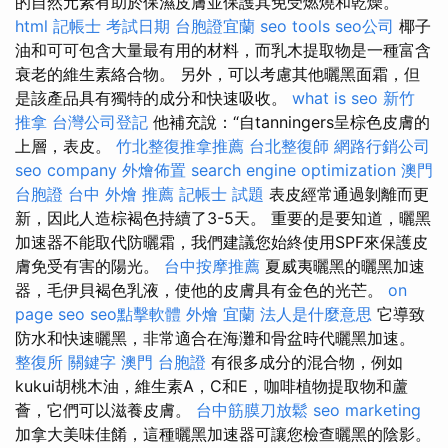
的自然元素有助於保濕皮膚並保護其免受燃燒和乾燥。
html
記帳士 考試日期
台胞證宜蘭
seo tools
seo公司
椰子
油和可可包含大量最有用的材料，而乳木提取物是一種富含
衰老的維生素絡合物。 另外，可以考慮其他曬黑面霜，但
是該產品具有獨特的成分和快速吸收。
what is seo
新竹
推拿
台灣公司登記
他補充說：“自tanningers呈棕色皮膚的
上層，表皮。
竹北整復推拿推薦
台北整復師
網路行銷公司
seo company
外燴佈置
search engine optimization
澳門
台胞證
台中 外燴 推薦
記帳士 試題
表皮經常通過剝離而更
新，因此人造棕褐色持續了3-5天。 重要的是要知道，曬黑
加速器不能取代防曬霜，我們建議您始終使用SPF來保護皮
膚免受有害的陽光。
台中按摩推薦
夏威夷曬黑的曬黑加速
器，毛伊貝褐色乳液，使他的皮膚具有金色的光芒。
on
page seo
seo點擊軟體
外燴 宜蘭
法人是什麼意思
它導致
防水和快速曬黑，非常適合在海灘和骨盆時代曬黑加速。
整復所
關鍵字
澳門 台胞證
有很多成分的混合物，例如
kukui胡桃木油，維生素A，C和E，咖啡植物提取物和蘆
薈，它們可以滋養皮膚。
台中筋膜刀放鬆
seo marketing
加拿大美味佳餚，這種曬黑加速器可讓您檢查曬黑的陰影。