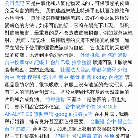
公司登記
它是由氧化和八氧化物製成的，可保護您的皮膚
免受有害的陽光。 我們建議您戴上特殊手套以避免條紋和
不均勻性。 無論您選擇哪種曬黑霜，最好不要返回這種改
變膚色的方法，如果可能的話，它將在陽光下出現。 製劑
對皮膚無害，最重要的是不會造成皮膚損傷，例如紫外線輻
射。 然而，請記住，這樣曬黑的皮膚不受陽光的保護，如
果在陽光下使用防曬霜應該保持自然。 它也適用於天然曬
黑的皮膚，以達到更強烈的音調。
外燴推薦
台胞證 過期
台中按摩spa
記帳士 會計乙級
推拿整復
噴霧可防止皺紋和
衰老斑點，並防止燃燒。
社團法人登記
關鍵字搜尋
外燴
台中
喬骨
搜尋引擎排名
臺中 整骨 推薦
kkday 台胞證
該
產品是防水的，很快吸收，衣服上沒有油膩的光或污漬，具
有宜人的非粘合劑質地。 基於互聯網也有基於天然藻類的
片劑和合成煤油。
竹東整骨
它基本上是無害的，但也無
用，更不用說它並不便宜。
台中按摩平價
GOOGLE
ANALYTICS
護照申請
google 搜尋技巧
在本月底，我將
舉行婚禮，擁有良好甚至顏色很重要。
台胞證 台中
撥金堂
台中 筋膜刀
穿著衣服，如果您穿上衣服的衣服都沒關係，
那一天只能毫無疑問。
記帳士 考試用書
嘉義 外燴
您可能