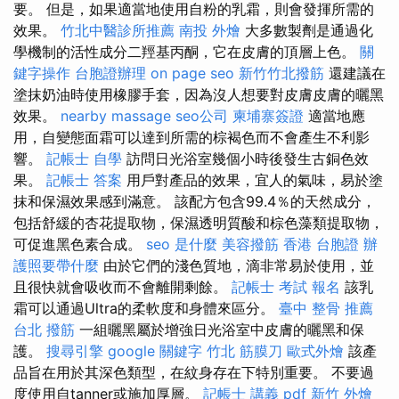
要。 但是，如果適當地使用自粉的乳霜，則會發揮所需的
效果。
竹北中醫診所推薦
南投 外燴
大多數製劑是通過化
學機制的活性成分二羥基丙酮，它在皮膚的頂層上色。
關
鍵字操作
台胞證辦理
on page seo
新竹竹北撥筋
還建議在
塗抹奶油時使用橡膠手套，因為沒人想要對皮膚皮膚的曬黑
效果。
nearby massage
seo公司
柬埔寨簽證
適當地應
用，自變態面霜可以達到所需的棕褐色而不會產生不利影
響。
記帳士 自學
訪問日光浴室幾個小時後發生古銅色效
果。
記帳士 答案
用戶對產品的效果，宜人的氣味，易於塗
抹和保濕效果感到滿意。 該配方包含99.4％的天然成分，
包括舒緩的杏花提取物，保濕透明質酸和棕色藻類提取物，
可促進黑色素合成。
seo 是什麼
美容撥筋
香港 台胞證
辦
護照要帶什麼
由於它們的淺色質地，滴非常易於使用，並
且很快就會吸收而不會離開剩餘。
記帳士 考試 報名
該乳
霜可以通過Ultra的柔軟度和身體來區分。
臺中 整骨 推薦
台北 撥筋
一組曬黑屬於增強日光浴室中皮膚的曬黑和保
護。
搜尋引擎
google 關鍵字
竹北 筋膜刀
歐式外燴
該產
品旨在用於其深色類型，在紋身存在下特別重要。 不要過
度使用自tanner或施加厚層。
記帳士 講義 pdf
新竹 外燴