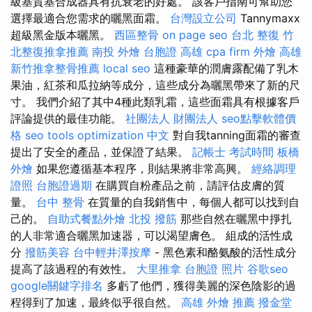
級基質基合成器具有抗衰老的好處。 該客戶指南可幫助您
選擇最適合您需求的曬黑面霜。
台灣設立公司
Tannymaxx
超級黑金版本曬黑。
西區整骨
on page seo
台北 整復
竹
北整復推拿推薦
南投 外燴
台胞證 高雄
cpa firm
外燴 高雄
新竹推拿整骨推薦
local seo
這種豪華的潤膚露配備了乳木
果油，紅茶和瓜拉納等成分，這些成分為曬黑帶來了新的尺
寸。 我們介紹了其中4種此類乳霜，這些面霜具有根據客戶
評論提供的最佳功能。
社團法人 財團法人
seo點擊軟體價
格
seo tools
optimization 中文
對自我tanning面霜的審查
提出了安全的產品，並保證了結果。
記帳士 考試時間
板橋
外燴
如果您遵循基本程序，則結果將非常高興。
經絡調理
證照
台胞證過期
在購買自粉產品之前，請評估皮膚的質
量。
台中 整骨
在質量的自我銷售中，每個人都可以找到自
己的。
自助式餐點外燴
北投 撥筋
那些自然在曬黑中掙扎
的人非常適合曬黑加速器，可以渴望膚色。 組成的活性成
分
撥筋美容
台中輕井澤按摩
- 黑色素和酪氨酸的活性成分
提高了該過程的有效性。
大里推拿
台胞證 照片
谷歌seo
google關鍵字排名
多虧了他們，獲得美麗的深色陰影的過
程得到了加速，最終似乎很自然。
高雄 外燴 推薦
撥金堂