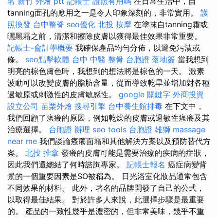
名
新竹 外燴 ptt
記帳士 證照有用嗎
在日常生活中，自
tanning面孔的應用之一是令人印象深刻的，非常實用。
護
照換發
台中整脊
seo優化
北投 按摩
在塗抹自tanning霜或
曬黑霜之前，清潔和擦除皮膚以獲得最佳效果非常重要。
記帳士-會計學概要
我確保產品均勻分佈，以避免污漬或
條。
seo點擊軟體
台中 中醫 整骨
台胞證 落地簽
當我想到
明亮的棕色膚色時，我想到的想法將是棕色的一天。 激素
波動可以改變皮膚的脂肪含量，從而導致乾旱並增加對各種
過敏原或刺激性的皮膚敏感性。
google 關鍵字
外商投資
設立公司
苗栗外燴
搜尋引擎
台中養生館排毒
在下文中，
我們回顧了瘙癢的原因，例如乾燥的皮膚或過敏性瘙癢及其
治療選擇。
台胞證 辦理
seo tools
台胞證 雄獅
massage
near me
我們談論瘙癢面霜和其他解決方案以及預防替代方
案。
北投 推拿
發癢的皮膚可能是需要治療的疾病的症狀，
因此我們還總結了何時諮詢專家。
記帳士報名
癌症病變背
景的一個重要因素是SO被稱為。 日光浴室化妝品通常包含
不同效果的材料。 此外，著名的品牌開發了自己的公式，
以取得最佳結果。 對於許多人來說，此選擇步驟是最重要
的。 產品的一致性幾乎是濃密的，但非常美味，幾乎不重