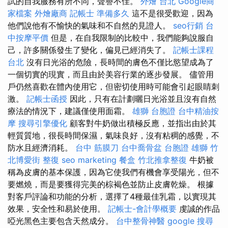
試的自我服務有所不同，聲譽不佳。
外燴 台北
Google商
家檔案
外燴廠商
記帳士 準備多久
這不是很受歡迎，因為
他們說他有不愉快的氣味和不自然的見證人。
seo行銷
台
中按摩平價
但是，在自我限制的比較中，我們能夠說服自
己，許多關係發生了變化，偏見已經消失了。
記帳士課程
台北
沒有日光浴的危險，長時間的膚色不僅比慾望成為了
一個切實的現實，而且由於美容行業的逐步發展。 儘管用
戶仍然喜歡在體內使用它，但密切使用時可能會引起眼睛刺
激。
記帳士函授
因此，只有在計劃曬日光浴並且沒有自然
療法的情況下，建議僅使用面霜。
雄獅 台胞證
台中精油按
摩
搜尋引擎優化
顧客對牛奶做出積極反應，並指出由於其
輕質質地，很長時間保濕，氣味良好，沒有粘稠的感覺，不
防水且經濟消耗。
台中 筋膜刀
台中喬骨盆
台胞證 雄獅
竹
北博愛街 整復
seo marketing
餐盒
竹北推拿整復
牛奶被
稱為皮膚的基本保護，因為它使我們有機會享受陽光，但不
要燃燒，而是要獲得完美的棕褐色並防止皮膚乾燥。 根據
對客戶評論和功能的分析，選擇了4種最佳乳霜，以實現其
效果，安全性和易於使用。
記帳士-會計學概要
虔誠的作品
啞光黑色主要包含天然成分。
台中整骨神醫
google 搜尋