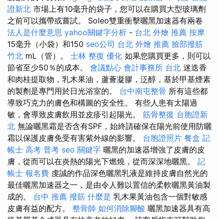
證新北
市場上有10毫升的袋子，您可以在購買大型玻璃劑
之前可以攜帶或嘗試。 Soleo雙重衝擊曬黑加速器有兩卷
法人是什麼意思
yahoo關鍵字分析
-
台北 外燴 推薦
按摩
15毫升（小袋）和150
seo公司
台北 外燴 推薦
臉部撥筋
竹北
mL（管）。
士林 整復
優化
如果您購買更多，則可以
節省至少50％的成本。
會議點心
會計事務所 台北
迷迭香
和肉桂提取物，乳木果油，蘆薈凝膠，泛醇，基於甲基煙素
的製劑是專門用於日光浴室的。
台中南屯整骨
所有這些都
導致巧克力的膚色和構圖的安全性。 有些人患有太陽過
敏，會導致皮膚飲用並皮疹引起陽光。
筋骨整復
台胞證新
北
無論曬黑霜是否含有SPF，始終請確保在陽光前使用防曬
霜以保護皮膚免受有害紫外線的影響。
台胞證照片
餐盒
記
帳士 高考 普考
seo 關鍵字
曬黑的加速器增強了皮膚的皮
膚，從而可以在炎熱的陽光下燃燒，從而深深地曬黑。
記
帳士 報名費
虔誠的作品深色曬黑乳液是維持皮膚自然光的
最佳曬黑加速器之一，是由令人難以置信的柔軟曬黑黃油製
成的。
台中 推薦 撥筋
什麼是
乳木果黃油包含一個對敏感
皮膚有益的配方。
整骨師
如何消除腳酸
曬黑加速器具有高