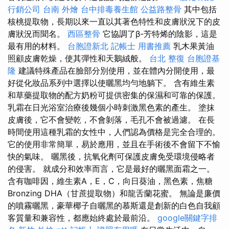
行銷公司
台南 外燴
台中排毒養生館
公益路整骨
其中包括
核桃提取物，長期以來一直以其著色特性和皮膚狀況下的皮
膚狀況而聞名。
西區整骨
它協調了β-芳特烯的陰影，這是
最有用的材料。
台胞證新北
記帳士 用書推薦
乳木果黃油
照顧皮膚乾燥，使其彈性和天鵝絨般。
台北 整復
台胞證基
隆
建議特殊產品在臉部分別使用，並在體內分開使用，最
好從化妝品系列中選擇以使曬黑均勻地躺下。 含有維生素
和草藥提取物的配方奶粉可提供密集的保濕和可靠的保護。
乳霜在日光浴室治療後幾個小時刺激黑色素的產生。 塗抹
皮膚後，它不會變乾，不會剝落，毛孔不會被過濾。 在長
時間使用這種乳霜的女性中，人們認為價格是完全合理的。
它的使用非常簡單，易於應用，並且在手術後不會留下不愉
快的氣味。 曬黑後，抗氧化劑可保護皮膚免受環境侵略者
的侵害。 就成分和效率而言，它是最好的曬黑面霜之一。
含有咖啡因，維生素A，E，C，向日葵油，黑色素，焦糖
Bronzing DHA（甘蔗提取物）和龍舌蘭花蜜。 無論是廉價
的噴霧曬黑，豪華椰子自曬黑的慕斯還是創新的白色自我顧
客質量和兼容性，都應始終處於最前沿。
google關鍵字排