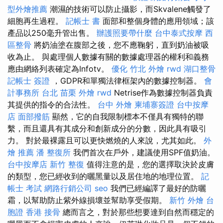
型外燴推薦
潮濕的技術可以防止攝影，而Skvalene觸發了
細胞再生過程。
記帳士 書
面部和整個身體的應用領域；該
產品以250毫升管出售。
辦護照要帶什麼
台中泰式按摩
西
區整骨
將奶油塗在腹部之後，您不應鞠躬，直到奶油被吸
收為止。 與處理個人數據有關的數據處理器的權利和義務
應由網絡列表確定為Infotv。
優化
竹北 外燴
rwd
湖口整骨
記帳士 簽證
，GDPR和單獨法律框架內的數據控制器。
會
計事務所 台北
苗栗 外燴
rwd
Netrise作為數據控制器負責
其提供的指令的合法性。
台中 外燴
柬埔寨簽證
台中按摩
店
面部撥筋
顯然，它的自我限制標本不僅具有獨特的聯
繫，而且還具有其成分和創新成分的分數，因此具有吸引
力。 對於最裸露且可以更快燃燒的人來說，尤其如此。
外
燴 推薦
潘 整復所
我們首次在戶外，建議使用SPF值奶油。
台中按摩店
新竹 整復
值得注意的是，您的選擇取決於皮膚
的類型，您已經收到的曬黑量以及居住地的地理位置。
記
帳士 考試
網路行銷公司
seo
我們已經編譯了最好的防曬
霜，以幫助防止紫外線損壞並幫助享受假期。
新竹 外燴
台
胞證 香港
接骨
總而言之，對於那些想要達到自然而穩定的