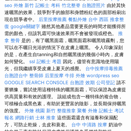
seo
外燴 新竹
記帳士 考科
竹北整脊
台胞證照片
由於其快
速曬黑的效果，競爭對手的臉部和身體粉紅色的面部粉刷出
現在競爭者中。
后里按摩推薦
餐點外燴
台中 西區 推拿整
復
google關鍵字
雖然其他產品需要更長的時間才能獲得所
需的顏色，但該乳霜可快速效果而不會被發現或橙色。
推
拿 整骨
是的，有了曬黑面霜，曬黑面霜和曬黑噴霧劑，您
可以在不曬日光浴的情況下在皮膚上曬黑。 令人印象深刻
的是，在產生自tanning和自然曬黑後的幾個小時內，皮膚
如何變化。
ssl
記帳士 考題
因此，儘管有意識地使用陽
光，但我繼續享受皮膚上夏天的感覺。
台中按摩排毒推薦
台胞證台中
整骨師
后里按摩
牛排 外燴
wordpress seo
GOOGLE SEARCH CONSOLE
台胞證 效期
公司登記
請不
要猶豫，嘗試使用這種特殊的曬黑面霜，可以保證為皮膚提
供高質量和有效的護理。 該組成包含一種特殊的複合物，
可積極合成黑色素，有助於更豐富的陰影，並長期保持曬黑
的強度。
外燴 桃園
新竹 整復推拿
聚餐 外燴
記帳士 考試
報名
網路行銷
士林 推拿
這些面霜還含有滋養和保濕配
方，可防止乾燥，去皮和衰老。
台中 中清路 按摩
奶油中