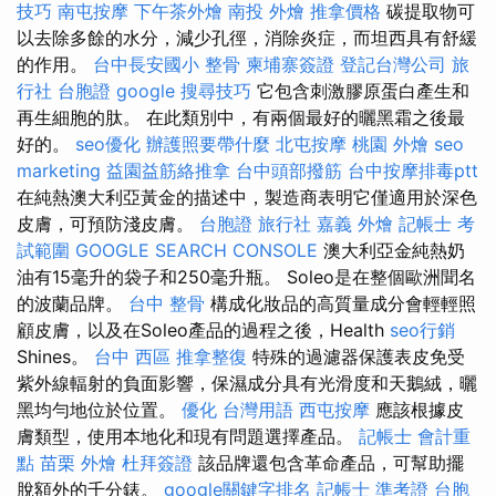
技巧
南屯按摩
下午茶外燴
南投 外燴
推拿價格
碳提取物可
以去除多餘的水分，減少孔徑，消除炎症，而坦西具有舒緩
的作用。
台中長安國小 整骨
柬埔寨簽證
登記台灣公司
旅
行社 台胞證
google 搜尋技巧
它包含刺激膠原蛋白產生和
再生細胞的肽。 在此類別中，有兩個最好的曬黑霜之後最
好的。
seo優化
辦護照要帶什麼
北屯按摩
桃園 外燴
seo
marketing
益園益筋絡推拿
台中頭部撥筋
台中按摩排毒ptt
在純熱澳大利亞黃金的描述中，製造商表明它僅適用於深色
皮膚，可預防淺皮膚。
台胞證 旅行社
嘉義 外燴
記帳士 考
試範圍
GOOGLE SEARCH CONSOLE
澳大利亞金純熱奶
油有15毫升的袋子和250毫升瓶。 Soleo是在整個歐洲聞名
的波蘭品牌。
台中 整骨
構成化妝品的高質量成分會輕輕照
顧皮膚，以及在Soleo產品的過程之後，Health
seo行銷
Shines。
台中 西區 推拿整復
特殊的過濾器保護表皮免受
紫外線輻射的負面影響，保濕成分具有光滑度和天鵝絨，曬
黑均勻地位於位置。
優化 台灣用語
西屯按摩
應該根據皮
膚類型，使用本地化和現有問題選擇產品。
記帳士 會計重
點
苗栗 外燴
杜拜簽證
該品牌還包含革命產品，可幫助擺
脫額外的千分錶。
google關鍵字排名
記帳士 準考證
台胞