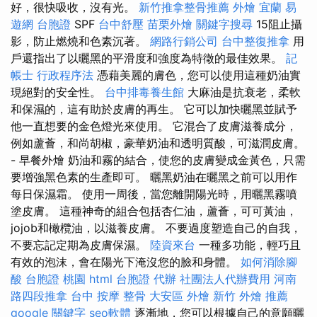
好，很快吸收，沒有光。
新竹推拿整骨推薦
外燴 宜蘭
易
遊網 台胞證
SPF
台中舒壓
苗栗外燴
關鍵字搜尋
15阻止攝
影，防止燃燒和色素沉著。
網路行銷公司
台中整復推拿
用
戶還指出了以曬黑的平滑度和強度為特徵的最佳效果。
記
帳士 行政程序法
憑藉美麗的膚色，您可以使用這種奶油實
現絕對的安全性。
台中排毒養生館
大麻油是抗衰老，柔軟
和保濕的，這有助於皮膚的再生。 它可以加快曬黑並賦予
他一直想要的金色燈光來使用。 它混合了皮膚滋養成分，
例如蘆薈，和尚胡椒，豪華奶油和透明質酸，可滋潤皮膚。
- 早餐外燴 奶油和霧的結合，使您的皮膚變成金黃色，只需
要增強黑色素的生產即可。 曬黑奶油在曬黑之前可以用作
每日保濕霜。 使用一周後，當您離開陽光時，用曬黑霧噴
塗皮膚。 這種神奇的組合包括杏仁油，蘆薈，可可黃油，
jojob和橄欖油，以滋養皮膚。 不要過度塑造自己的自我，
不要忘記定期為皮膚保濕。
陸資來台
一種多功能，輕巧且
有效的泡沫，會在陽光下淹沒您的臉和身體。
如何消除腳
酸
台胞證 桃園
html
台胞證 代辦
社團法人代辦費用
河南
路四段推拿
台中 按摩 整骨
大安區 外燴
新竹 外燴 推薦
google 關鍵字
seo軟體
逐漸地，您可以根據自己的意願曬