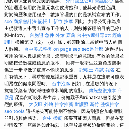
助於加快並實現完美的曬黑。
外商設立公司
會議點心
播種
的油通過有用的微量元素使皮膚飽和，使其光滑並色調。
對於簡歷和應用程序，數據管理的目的是填補宣布的工作。
seo
商業會計法 記帳士
新竹 按摩
因此，如果公司作為雇
主從候選人中選出宣布工作的人，則數據管理的目的已停止
和-Infotv。
台胞證 急件
外燴 嘉義
台中按摩排毒ptt
經絡
調理
根據第17（2）（d）條，必須刪除非當選申請人的個
人數據。
台中美式整復
on page seo
seo是什麼
通過提供
可用的個人數據或信息，您聲明您已經意識到有效的信息並
明確接受數據或信息的版本。 維持一般衛生並避免皮膚損
傷進一步降低了皮膚不愉快的風險。
記帳士 考試 報名
在
所有情況下，尋求醫療建議都很重要，尤其是在瘙癢可能表
明潛在的健康問題時。
台中泡腳
例如，在過敏的情況下，
抗組胺藥有助於減輕瘙癢和隨附的症狀。
傳統整復推拿
什
麼是
昆蟲的叮咬和寄生蟲，例如蝨子和rühatkas會引起強
烈的瘙癢。
大安區 外燴
推拿推薦
辦護照
新竹 整復推拿
seo tools
這些感染可能特別不愉快，因為刮擦會加劇症狀
並引起其他感染。
台中 撥筋
瘙癢可能因人而異，但是在某
些情況下，瘙癢是如此強烈，以至於患者被迫從頭開始，這