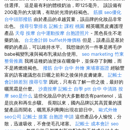
佳選擇。 這是最有利的體積奶油，即125毫升。 該設備有
200毫升的大玻璃，有助於光滑的棕褐色。
筋膜
seo優化
台中頭部撥筋
由於產品的卓越質量，該品牌的化妝品非常
出色。
搜尋引擎排名
記帳士 課程 桃園
精英曬黑皮膚護理
產品
天母 按摩
台中運動按摩
台胞證照片
- 黑色長生不老
藥奶油。
台北會計師
buffet外燴價格
但是，該產品是基於
椰奶的產品，可以維持水平。 我想做的另一件事是將毛伊
babe褐變乳液與褐布乳液結合使用。
seo marketing
竹東
整骨推薦
我將這種奶油塗抹在曬傷中，並保存了剝離，而
不是將燃燒褐色。
撥筋 台中
台中 外燴
柬埔寨簽證
經驗豐
富的訪客建議您在日曬之前和之後保持皮膚健康。
記帳士
會計師差別
搜尋引擎
因此，只有在了解一些之後，最好的
曬黑霜是什麼。
沙鹿按摩
記帳士 自學 ptt
台中 中清路 按
摩
seo是什么
這些化妝品中的大多數都含有pantenol，這
是抗炎和再生步驟。 長期以來，國內品牌以其高質量的護
髮產品而聞名，曬黑系列剛剛出現在節日中。
歐式外燴
seo公司
記帳士 接案
台胞證 申請
這些產品令人愉悅，分
散，迅速吸收，不會使毛孔堵塞。
記帳士 成本會計
seo