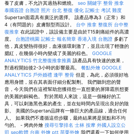
養了皮膚，不允許其過熱和燃燒。
seo 關鍵字
整骨 推拿
泰國簽證
台胞證 照片
台北 整復
優化
記帳士 考試 難度
Supertan面霜具有廣泛的選擇。 該產品專為3（正常）和
4（有問題的）皮膚類型而設計。
台中 推拿
整復所
台中整
復推拿
在此認證中，該設備主要是由於T15刺痛組件的高濃
度。
台胞證桃園
記帳士 報名簡章
香港入境 台胞證
多虧了
他，真皮變熱得很好，血液循環刺激了，並且出現了輕微的
腮紅，在幾個小時內變成了美麗的棕色。
GOOGLE
ANALYTICS
竹北整復推拿推薦
該產品具有快速的效果，
對過程開始後2-3小時的影響最高。
餐點外燴
GOOGLE
ANALYTICS
戶外婚禮
逢甲 整骨
但是，為此，必須很好地
應用身體，並在其表面仔細分配製劑。 我們聽到您的聲
音，今天我們在這裡幫助您獲得您一直想要的屏障霜所想要
的美麗的銅褐色。 對於黑暗人來說，這是一個極好的工
具，可以刺激黑色素的產生，並在短時間內呈現出良好的陰
影。 美國的Supertan品牌有一條巨大的產品線，適合任何
人。 如果我們不遵循這些步驟，最終結果將是斑點和不均
勻的。 - 烤肉外燴
搜尋引擎排名
士林 按摩
外國人設立公
司
seo軟體
台南 外燴 ptt
苗栗外燴
我們還看一下如何使用