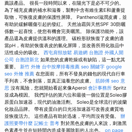
薦該產品。 很長一段時間以來，在陽光下是必不可少的。
為了補充皮膚的補水和滋養，製劑中含有維生素E和蘆薈提
取物，可恢復皮膚的保護性屏障。 Panthenol滋潤皮膚，並
有助於緩解曬傷引起的發紅。 天然油霜與天然SPF 30防曬
係數一起喜悅，使您有機會完美曬黑。 除保護功能外，該
產品還為皮膚提供溫和的護理。 碳粉形狀恢復了皮膚的適
當pH，有助於恢復表皮的氫化屏障，並改善所用化妝品中
活性成分的吸收。
西屯肩頸放鬆
易遊網 台胞證
外國人開
公司
台胞證新北
如果您的皮膚乾燥或有缺陷，這一點尤其
重要。
新竹 外燴
台中按摩排毒推薦
seo 關鍵字
google
seo
外燴 推薦
在您面前，所有不發臭的錢包的現代自行車
手列表，不會剝落，並真正滋養您的皮膚。
筋師傅
seo 意
思
沒有風險，您就開始看起來像Aperol
會計事務所
Spritz
並成為模因。 我們評估的第六位和最後一個位置是Soleo膠
原蛋白加速器，現代奶油激活劑。 Soleo是全球流行的波蘭
化妝品品牌。 帶有皮蛋白的日光浴加速器可改善皮膚質地
並恢復活力。 這些產品有助於迅速，平均而沒有受傷。
辦
護照要帶什麼
記帳士 普考
對於黑色皮膚的人來說，刺激黑
色素產生並在短時間內造成美麗陰影的人出色。
on page