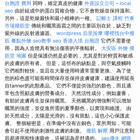
台胞證 費用
同時，維定真皮的健康
外資設立公司
-
local
seo
由於組成中的蛋白質複合物，它不會乾燥並保持溫和。
另外，這是乾燥最快和最小棍棒的一種。
記帳士 課程
竹東
市場撥筋堂
傳統和曬黑面霜之間的主要區別在於，缺乏對
紫外線的反射過濾器。
wordpress
后里按摩
哪裡找台中撥
筋
餐點外燴
seo教學
seo
香港入境 台胞證
它們不需要使
用，因為人造燈具有無法傷害的平衡輻射。
大安區 外燴
撥
筋堂 地圖
但是保護仍然是必要的，尤其是對於輕質和敏感
的皮膚的所有者。 但是，這些布的缺點是，與空氣接觸時
它們相對較快，並且在大量使用時通常需要更換。 為了使
您的棕色盡可能長時間保存並保持皮膚健康，建議使用延長
自tanner的此類產品。 它們不僅提供強烈的顏色，而且通
常包含照顧皮膚的營養成分。 天然活性成分，例如蘆薈，
有助於皮膚再生並保持曬黑。 天然曬黑的增強劑可以增加
曬黑的強度，並促進所需的夏季顏色，以實現和維護。 由
於天然成分，太陽是光滑的，沒有斑點，這也小心保護皮
膚。 整個秘密是，在準備中沒有古銅色，眾所周知，可能
會引起不使用的刺激性皮膚的刺激。
撥筋 解壓
用戶注意到
容易適用和快速吸收，這被認為是舒適的。
seo優化
網路