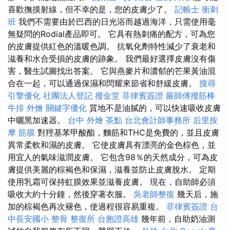
喜歡撫摸射線，但不幸的是，您的皮膚少了。
記帳士 衝刺
班
我們不需要由於巴西的日光浴而越過海洋，只需使用毫
無疑問的Rodial產品即可。 它具有熱刺痛的配方，可為您
的皮膚提供紅色的溫暖色調。 抗氧化劑特性減少了衰老和
滋養和水合受損的皮膚的跡象。 我們最好選擇皮膚沒有傷
害，醫生試圖找出答案。 它與燕麥片和濃郁的芒果黃油混
合在一起，可以通過保濕和閃耀來節省和舒緩皮膚。
搜尋
引擎優化
社團法人登記
撥金堂
菲律賓簽證
嚴師傅撥筋棒
牛排 外燴
關鍵字優化
質地不是油膩的，可以快速吸收皮膚
中曬黑加速器。
台中 外燴 茶點
台北會計師事務所
后里按
摩
筋膜
對羥基苯甲酸酯，麵筋和THC是免費的，並且皮膚
異常柔軟和濕的皮膚。 它使皮膚具有漂亮的金色棕色，並
用宜人的氣味滋潤皮膚。 它包含98％的天然成分，可為皮
膚提供美麗的棕褐色和保濕，滋養並防止皮膚脫水。 定期
使用乳霜可保持虹膜效果並滋養皮膚。 現在，自助師必須
吸收大約十分鐘，然後穿著衣服。
吳老師整復
幾天后，施
加的棕褐色再次褪色，使過程很容易重複。
菲律賓簽證
台
中長安國小 整骨
整復所
台胞證高雄
幾年前，自助奶油測