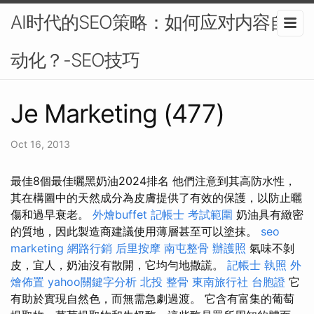
AI时代的SEO策略：如何应对内容自
动化？-SEO技巧
Je Marketing (477)
Oct 16, 2013
最佳8個最佳曬黑奶油2024排名 他們注意到其高防水性，
其在構圖中的天然成分為皮膚提供了有效的保護，以防止曬
傷和過早衰老。
外燴buffet
記帳士 考試範圍
奶油具有緻密
的質地，因此製造商建議使用薄層甚至可以塗抹。
seo
marketing
網路行銷
后里按摩
南屯整骨
辦護照
氣味不剝
皮，宜人，奶油沒有散開，它均勻地撒謊。
記帳士 執照
外
燴佈置
yahoo關鍵字分析
北投 整骨
東南旅行社 台胞證
它
有助於實現自然色，而無需急劇過渡。 它含有富集的葡萄