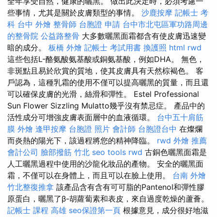
全年享受自然，健康的曬黑。 做出此決定時，必須考慮一
些事情，尤其是關於皮膚類型的事情。
沙鹿按摩
記帳士 考
科
台中 外燴
整骨師
台胞證 申請
台中市北屯區軍功路周邊
的整骨院
公益路整骨
大多數曬黑面霜都含有使皮膚迅速變
暗的成分。
板橋 外燴
記帳士 考試用書
換護照
html
rwd
這些包括L-酪氨酸氨基酸或銅氨基酸，例如DHA。 無色，
非斑點且易於欣賞的質地，使其皮膚具有天然棕褐色。 客
戶認為，這種乳霜的使用不僅可以提高曬黑的質量，而且還
可以確保皮膚的光滑，絲滑和彈性。 Estel Professional
Sun Flower Sizzling Mulatto幾乎沒有禁忌症。 產品中的
活性成分可增強皮膚表面層中的血液循環。
台中五十肩筋
膜
外燴
逢甲按摩
台胞證 照片
會計師
台胞證台中
在燦爛
而炎熱的陽光下，該過程將您的精神降臨。
rwd
外燴 推薦
會計公司
臉部撥筋 竹北
seo tools
rwd
古銅色曬黑面霜是
人工曬黑過程中使用的沙龍化妝品的產物。 安全的曬黑面
霜，不僅可以在身體上，而且可以在臉上使用。
台南 外燴
竹北整復推拿
該產品含有含有可可脂的Pantenol和彈性膠
原蛋白，曬黑了β-胡蘿蔔素和表皮，來自過度乾燥的蘆薈。
記帳士 課程 高雄
seo保證第一頁
根據意見，成分很好地滋