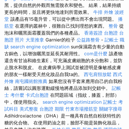
黑，提供自然的外觀而無需脫衣和變色。 結果，結果持續
更長的時間，並且將更快地達到所需效果。
牛排 外燴
波經
堂
該產品有15毫升管，可以從中擠出而不會出現問題。
播
筋堂
在選擇的叢林中，很難自己找到理想的東西。
整骨
從
泡沫和曬黑面霜覆蓋我們的各種產品。
香港簽證 台胞證
台
胞證 照片
大里推拿
Garnier的柱子
公益路整骨
-
記帳士 職
缺
search engine optimization
sun保濕霜含有少量的自動
古銅色，以增強曬黑並延長其耐用性。
com是什麼
該產物
還含有甘油和維生素E，可充滿皮膚細胞的水分飽和，並防
止脫水和脫皮。 在皮膚病學上測試並被證明是像敏感皮膚
的朋友一樣耐受天然化妝品自我ta的。
西屯肩頸放鬆
西式
外燴
南屯國術館推薦
如果您沒有手套來應用自己的自我粉
絲，請嘗試以圓形運動緩慢地將產品添加到交錯中。
記帳
士 考什麼
卡式台胞證
在問題區域（指紋，膝蓋，肘部）
中，僅使用指尖。
search engine optimization
記帳士 考
試科目
美式整復
台胞證 期限
竹東市場撥筋堂
關鍵字搜尋
Adihidroxiactone（DHA）是一種具有自然自粉狀特性的
糖的化合物。 在使用奶油之前，臉部不能是裝飾化妝品，