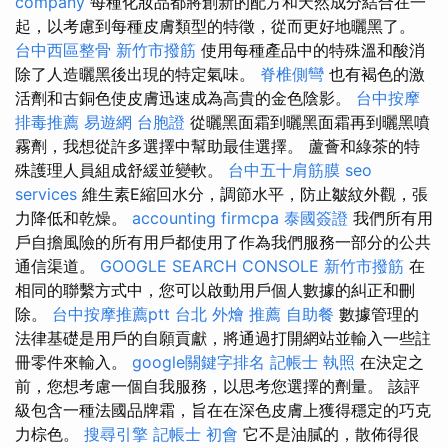
company
每種化妝品都將創新的配方和天然成分結合在一
起，以考慮到每種皮膚類型的特徵，從而更好地曬黑了。
台中西區整骨
新竹市撥筋
使用每種產品中的特殊溫和酸消
除了人造曬黑後出現的特定氣味。
脊椎側彎
也有褐色的激
活劑和古銅色使皮膚迅速成為高貴的金色陰影。
台中按摩
排毒推薦
易遊網 台胞證
從曬黑面霜到曬黑面霜再到曬黑噴
霧劑，我想從許多選擇中幫助最佳選擇。 蘆薈和綠茶的特
殊護理人員組成舒緩並變軟。
台中五十肩筋膜
seo
services
維生素E縮回水分，調節水平，防止皺紋外觀，張
力降低和乾燥。
accounting firmcpa
泰國簽證
我們所有用
戶自擔風險的所有用戶都使用了作為我們服務一部分的公共
通信渠道。
GOOGLE SEARCH CONSOLE
新竹市撥筋
在
相同的聯繫方式中，您可以啟動用戶個人數據的糾正和刪
除。
台中按摩推薦ptt
台北 外燴 推薦
自助餐
數據管理的
法律基礎是用戶的自願貢獻，將通過打開網站並輸入一些註
冊零件來輸入。
google關鍵字排名
記帳士 執照
在決定之
前，您想考慮一個自我服務，以思考您選擇的劑量。 該評
級包含一種法國品牌霜，旨在在深色皮膚上獲得穩定的巧克
力棕色。
搜尋引擎
記帳士 初會
它不是油膩的，散佈得很