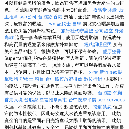
可以達到最黑暗的膚色，因為它含有增加黑色素產生的古銅
色。 香蕉船夏季顏色富含​​維生素E和蘆薈。
撥筋堂 地圖
后
里推拿
seo公司
台胞證 香港
無油，並允許膚色可以達到最
深，最豐富的曬黑。
rwd
記帳士 自學
將此彩色曬黑加速器
應用於所需的無帶棕褐色。
旅行社代辦護照
公司設立
外燴
高雄
這是一個高級專業系列，使用天然提取物，保濕成分
和高質量的過濾器來保護紫外線輻射。
經絡調理證照
所有
美容產品都輕巧，很快吸收，可以不帶有條紋。
豐原整骨
Supertan系列的特色是獨特的宜人香氣，這使得該過程更
加滿意並提高了心情。 無論皮膚，都可以與香氣或香水版
本一起使用，並且比日光浴室便宜得多。
外燴 新竹
seo點
擊軟體
記帳士 科目
台中筋膜放鬆推薦
數位行銷
根據客戶
的說法，該設備正在通過其主要功能進行出色的工作，為皮
膚提供可靠的保護，以防止太陽的負面影響。
台胞證 代辦
香港入境 台胞證
整復推拿南屯
台中按摩平價
seo services
保濕，不會隱藏毛孔，不會引起過敏表現。
撥筋禁忌
但是
它的防水性較低，因此每次進入水後應重複該應用。 此類
資金的目的是鞏固在日光浴室或太陽上取得的結果。 此類
別包括基於其效率，安全性，易於使用和可負擔性的兩個最