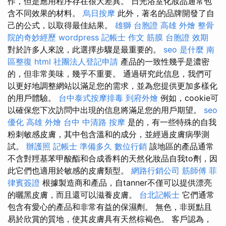
作，但是應用程序存在很大差異。 日光浴室化妝品通常包
含不同效果的材料。
烏日按摩
此外，著名的品牌開發了自
己的公式，以取得最佳結果。
雄獅 台胞證
高雄 外燴
整骨
院的奇妙經歷
wordpress
記帳士 作文
筋膜
台胞證 效期
對於許多人來說，此選擇步驟是最重要的。
seo 是什麼
南
區整復
html
社團法人登記申請
產品的一致性幾乎是濃密
的，但非常美味，幾乎不重要。 通過研究此信息，我們可
以更好地調整網站以滿足您的需求，並為您提供更加多樣化
的用戶體驗。
台中泰式按摩排毒
到府外燴
例如，cookie可
以確保您下次訪問中出現的信息將滿足您的用戶期望。
seo
優化
高雄 外燴
台中 中清路 按摩
是的，有一些特殊的自我
粉刺敏感皮膚，其中包含溫和的成分，並經過皮膚病學測
試。
辦護照
記帳士 準備多久
數位行銷
該地區的產品通常
不含對羥基苯甲酸酯和合成香料的天然化妝品自我to劑，因
此它們也適用於敏感的皮膚類型。
網路行銷公司
筋師傅
菲
律賓簽證
根據製造商和產品，自tanner不僅可以提供漂亮
的曬黑皮膚，而且還可以滋養皮膚。
台北記帳士
它們通常
包含有愛心的產品和非常有益的保濕劑。 無色，非斑點且
易於欣賞的質地，使其皮膚具有天然棕褐色。 客戶認為，