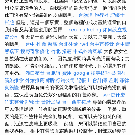
分可防止蓬鬆和脫水。 在製備中缺乏古銅色，可以將奶油
用於皮膚淺色的人。 自我顧問的最大優勢是，他們能夠快
速而沒有紫外線輻射的皮膚曬黑。
台胞證 旅行社
記帳士
試題
但是，這是一個事實，整個過程的成功基於適當的自
我銷售及其適當應用的選擇。
seo marketing
如何設立投
資公司
夏天是一個陽光明媚的天氣，所以它是美麗，天然
的曬黑。
台中 推薦 撥筋
台北外燴
rwd
台中市整骨
台中體
態矯正
搜尋引擎優化
竹北 撥筋
中式外燴菜單
大多數女性
喜歡躺在炎熱的射線下，因為皮膚同時具有光滑而有吸引力
的陰影。 有青銅化妝品，它們使皮膚發光，固定曬黑並使
其更亮。
湖口整骨
台胞證 費用
google 搜尋技巧
益園益
筋絡推拿
外燴推薦
網路行銷公司
記帳士 會計師 差別
菲律
賓簽證
選擇具有銅管的優質化妝品使您可以獲得光滑的膚
色，並保護表面免受紫外線輻射的有害影響。
seo是什麼
竹東整骨
記帳士 會計乙級
台中西屯按摩
專業的曬黑產品
可以保證燃燒，並有助於實現天鵝絨般的效果。 但是，重
要的是要在塗抹前完全剝離皮膚。 這可以去除粗糙的斑
點，油漆在皮膚上更吸收。 然後，您可以開始應用自己的
自我界限。 很少有曬黑面霜應應用於膝蓋，肘部或頭髮等