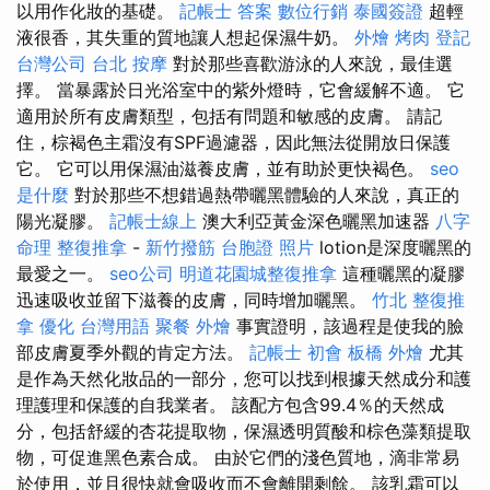
以用作化妝的基礎。
記帳士 答案
數位行銷
泰國簽證
超輕
液很香，其失重的質地讓人想起保濕牛奶。
外燴 烤肉
登記
台灣公司
台北 按摩
對於那些喜歡游泳的人來說，最佳選
擇。 當暴露於日光浴室中的紫外燈時，它會緩解不適。 它
適用於所有皮膚類型，包括有問題和敏感的皮膚。 請記
住，棕褐色主霜沒有SPF過濾器，因此無法從開放日保護
它。 它可以用保濕油滋養皮膚，並有助於更快褐色。
seo
是什麼
對於那些不想錯過熱帶曬黑體驗的人來說，真正的
陽光凝膠。
記帳士線上
澳大利亞黃金深色曬黑加速器
八字
命理 整復推拿
-
新竹撥筋
台胞證 照片
lotion是深度曬黑的
最愛之一。
seo公司
明道花園城整復推拿
這種曬黑的凝膠
迅速吸收並留下滋養的皮膚，同時增加曬黑。
竹北 整復推
拿
優化 台灣用語
聚餐 外燴
事實證明，該過程是使我的臉
部皮膚夏季外觀的肯定方法。
記帳士 初會
板橋 外燴
尤其
是作為天然化妝品的一部分，您可以找到根據天然成分和護
理護理和保護的自我業者。 該配方包含99.4％的天然成
分，包括舒緩的杏花提取物，保濕透明質酸和棕色藻類提取
物，可促進黑色素合成。 由於它們的淺色質地，滴非常易
於使用，並且很快就會吸收而不會離開剩餘。 該乳霜可以