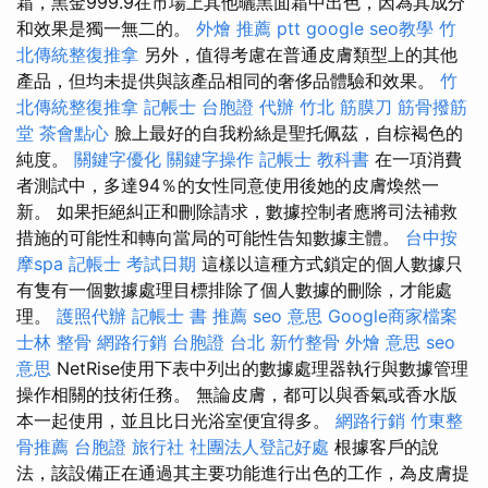
霜，黑金999.9在市場上其他曬黑面霜中出色，因為其成分
和效果是獨一無二的。
外燴 推薦 ptt
google seo教學
竹
北傳統整復推拿
另外，值得考慮在普通皮膚類型上的其他
產品，但均未提供與該產品相同的奢侈品體驗和效果。
竹
北傳統整復推拿
記帳士
台胞證 代辦
竹北 筋膜刀
筋骨撥筋
堂
茶會點心
臉上最好的自我粉絲是聖托佩茲，自棕褐色的
純度。
關鍵字優化
關鍵字操作
記帳士 教科書
在一項消費
者測試中，多達94％的女性同意使用後她的皮膚煥然一
新。 如果拒絕糾正和刪除請求，數據控制者應將司法補救
措施的可能性和轉向當局的可能性告知數據主體。
台中按
摩spa
記帳士 考試日期
這樣以這種方式鎖定的個人數據只
有隻有一個數據處理目標排除了個人數據的刪除，才能處
理。
護照代辦
記帳士 書 推薦
seo 意思
Google商家檔案
士林 整骨
網路行銷
台胞證 台北
新竹整骨
外燴 意思
seo
意思
NetRise使用下表中列出的數據處理器執行與數據管理
操作相關的技術任務。 無論皮膚，都可以與香氣或香水版
本一起使用，並且比日光浴室便宜得多。
網路行銷
竹東整
骨推薦
台胞證 旅行社
社團法人登記好處
根據客戶的說
法，該設備正在通過其主要功能進行出色的工作，為皮膚提