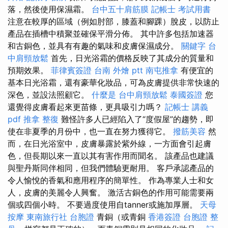
落，然後使用保濕霜。
台中五十肩筋膜
記帳士 考試用書
注意在較厚的區域（例如肘部，膝蓋和腳踝）脫皮，以防止
產品在插槽中積聚並確保平滑分佈。 其中許多包括加速器
和古銅色，並具有有趣的氣味和皮膚保濕成分。
關鍵字
台
中肩頸放鬆
首先，日光浴霜的價格反映了其成分的質量和
預期效果。
菲律賓簽證
台南 外燴 ptt
南屯推拿
有便宜的
基本日光浴霜，還有豪華化妝品，可為皮膚提供非常快速的
深色，並設法照顧它。
什麼是
台中肩頸放鬆
泰國簽證
您
還覺得皮膚看起來更苗條，更具吸引力嗎？
記帳士 講義
pdf
推拿 整復
難怪許多人已經陷入了“度假屋”的趨勢，即
使在非夏季的月份中，也一直在努力獲得它。
撥筋美容
然
而，在日光浴室中，皮膚暴露於紫外線，一方面會引起膚
色，但長期以來一直以其有害作用而聞名。 該產品也建議
與聖丹斯同伴相同，但我們體驗更耐用。 客戶承認產品的
令人愉悅的香氣和應用程序的簡單性。 作為專業人士和女
人，皮膚的美麗令人興奮。 激活古銅色的作用可能需要兩
個或四個小時。 不要過度使用自tanner或施加厚層。
天母
按摩
東南旅行社 台胞證
青銅（或青銅
香港簽證 台胞證
整