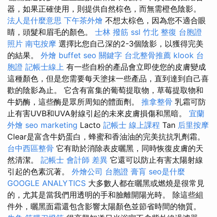
器，如果正確使用，則提供自然棕色，而無需橙色陰影。
法人是什麼意思
下午茶外燴
不想太棕色，因為您不適合眼
睛，頭髮和眉毛的顏色。
士林 撥筋
ssl
竹北 整復
台胞證
照片
南屯按摩
選擇比您自己深的2-3個陰影，以獲得完美
的結果。
外燴 buffet
seo 關鍵字
台北整骨推薦
klook 台
胞證
記帳士線上
有一些自粉的產品會立即使您的皮膚變成
這種顏色，但是您需要每天塗抹一些產品，直到達到自己喜
歡的陰影為止。 它含有富集的葡萄提取物，草莓提取物和
牛奶酶，這些酶是眾所周知的體面劑。
推拿整骨
乳霜可防
止有害UVB和UVA射線引起的未來皮膚損傷和黑暗。
宜蘭
外燴
seo marketing
Lacto
記帳士 線上課程
Tan
后里按摩
Clear是富含牛奶蛋白，蜂蜜和香油油的完美抗抗乳劑霜。
台中西區整骨
它有助於消除表皮曬黑，同時恢復皮膚的天
然清潔。
記帳士 會計師 差異
它還可以防止有害太陽射線
引起的色素沉著。
外燴公司
台胞證
膏肓
seo是什麼
GOOGLE ANALYTICS
大多數人都在曬黑或燃燒是很常見
的，尤其是當我們用透明的手和臉離開陽光時。 除這些組
件外，曬黑面霜還包含影響太陽顏色並節省時間的物質。