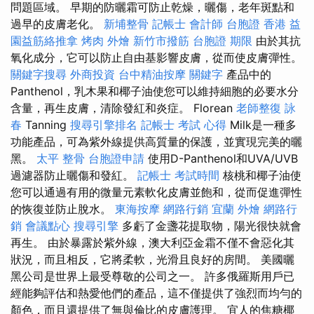
問題區​​域。 早期的防曬霜可防止乾燥，曬傷，老年斑點和
過早的皮膚老化。
新埔整骨
記帳士 會計師
台胞證 香港
益
園益筋絡推拿
烤肉 外燴
新竹市撥筋
台胞證 期限
由於其抗
氧化成分，它可以防止自由基影響皮膚，從而使皮膚彈性。
關鍵字搜尋
外商投資
台中精油按摩
關鍵字
產品中的
Panthenol，乳木果和椰子油使您可以維持細胞的必要水分
含量，再生皮膚，清除發紅和炎症。 Florean
老師整復 詠
春
Tanning
搜尋引擎排名
記帳士 考試 心得
Milk是一種多
功能產品，可為紫外線提供高質量的保護，並實現完美的曬
黑。
太平 整骨
台胞證申請
使用D-Panthenol和UVA/UVB
過濾器防止曬傷和發紅。
記帳士 考試時間
核桃和椰​​​​子油使
您可以通過有用的微量元素軟化皮膚並飽和，從而促進彈性
的恢復並防止脫水。
東海按摩
網路行銷
宜蘭 外燴
網路行
銷
會議點心
搜尋引擎
多虧了金盞花提取物，陽光很快就會
再生。 由於暴露於紫外線，澳大利亞金霜不僅不會惡化其
狀況，而且相反，它將柔軟，光滑且良好的房間。 美國曬
黑公司是世界上最受尊敬的公司之一。 許多俄羅斯用戶已
經能夠評估和熱愛他們的產品，這不僅提供了強烈而均勻的
顏色，而且還提供了無與倫比的皮膚護理。 宜人的焦糖椰