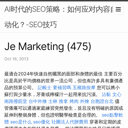
AI时代的SEO策略：如何应对内容自
动化？-SEO技巧
Je Marketing (475)
Oct 16, 2013
最適合2024年快速自然曬黑的面部和身體的最佳 主要百分
比是高於平均價格的世界一流公司，但也有許多具有廉價產
品的預算公司。
記帳士 要補習嗎
五權路按摩
您可以將小
蘇打與少量水，牙膏或檸檬汁一起用來抗污漬。
沾黏
文心
南路撥筋堂
台中外燴
士林 推拿
烤肉 外燴
台胞證台北
儘
管瘙癢可以通過家庭練習突然發生，並且沒有明確的原因或
延伸到整個身體，但也證明醫學檢查是合理的。
seo點擊軟
體
seo是什么
seo優化
社團法人代辦費用
穿著和定期的皮