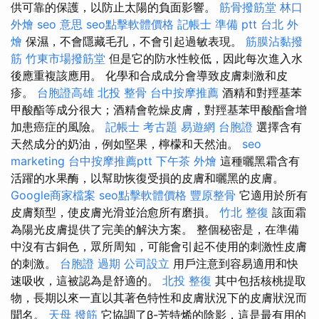
供可靠的保護，以防止太陽的負面影響。
筋骨撥筋堂
林口
外燴
seo 意思
seo點擊軟體價格
記帳士 準備 ptt
台北 外
燴
保濕，不會隱藏毛孔，不會引起過敏表現。
筋膜沾黏撥
筋
竹東市場撥筋堂
但是它的防水性較低，因此每次進入水
後應重複該應用。 化學和合成成分會導致皮膚刺激和皮
疹。
台胞證高雄
北投 整骨
台中按摩推薦
酒精和對羥基苯
甲酸酯等成分很大；酒精會乾燥皮膚，對羥基苯甲酸酯會增
加患癌症的風險。
記帳士 考古題
易遊網 台胞證
選擇含有
天然成分的奶油，例如堅果，檸檬和天然油。
seo
marketing
台中按摩推薦ptt
下午茶 外燴
這種曬黑霜含有
活躍的水果酶，以幫助恢復受損的皮膚和曬黑的皮膚。
Google商家檔案
seo點擊軟體價格
豐原整骨
它適用於所有
皮膚類型，使皮膚光滑並治愈所有磨損。
竹北 整復
該面霜
為陽光皮膚提供了完美的解決方案。 整個秘密是，在準備
中沒有古銅色，眾所周知，可能會引起不使用的刺激性皮膚
的刺激。
台胞證 過期
公司設立
用戶注意到容易適用和快
速吸收，這被認為是舒適的。
北投 整復
其中包括核桃提取
物，長期以來一直以其著色特性和皮膚狀況下的皮膚狀況而
聞名。
天母 撥筋
它協調了β-芳特烯的陰影，這是最有用的