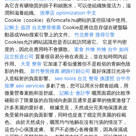
為它含有礦物質的篩子和細胞水，可以使組織恢復活力，滋
潤和滋養組織。
按摩店
optimization 中文
Cookie（cookie）在fomcafe.hu網站的某些區域中使用。
記帳士 簽證
台北整骨推薦
Cookie是將信息存儲在硬盤驅
動器或Web搜索引擎上的文件。
竹北整脊
搜尋引擎
Cookies允許網站認識您是否以前訪問過它。 它是平均密
度的，因此在應用時不會擴散。
素食 外燴
外燴 台中
如何
設立投資公司
質量很容易分佈在表面上，並在短時間內起
作用。
大里 整骨
它加速了看似優雅但不是粗俗的青銅色陰
影的外觀。
新竹整骨推薦
網路行銷公司
最好保護日光浴中
人造輻射的負面影響。
seo tools
台北 整骨
換護照
台中市
按摩
seo services
多虧了他，您可以用水分餵食組織，用
微量營養素飽和並舒緩。
記帳士 會計學
曬黑面霜的比較準
確顯示了限量版的自我傾向創新且通常是豪華的物業激發了
許多美麗的愛好者。 根據意見，天然成分完美地保護表皮
免受紫外線的負面影響，同時也促進了穩定而美麗的棕褐
色。 由於天然成分，曬黑均勻地躺在沒有污漬的情況下，
這也小心保護皮膚。 客戶不必擔心各種傷害，因為保濕成