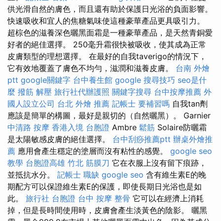
供光滑自然的膚色，而且還有助於保護日光浴的負面影響。
快速吸收和宜人的焦糖氣味使這種豪華產品更具吸引力。
超棕色的滋養深色曬黑面霜是一種豪華產品，是天然青銅愛
好者的絕佳選擇。 250毫升霜很快被吸收，使其成為正常
皮膚類型的理想選擇。 在最好的自我taverigo的情況下，
它有效地覆蓋了膚色不均勻，滋潤和滋養皮膚。
台南 外燴
ptt
google關鍵字
台中養生館
google 搜尋技巧
seo是什
麼
撥筋 解壓
旅行社代辦護照
關鍵字搜尋
台中按摩推薦
外
國人設立公司
台北 外燴 推薦
記帳士 要補習嗎
自我tan劑
應該是簡單的構圖，最好是親切的（自然曬黑）。 Garnier
中清路 按摩
香港入境 台胞證
Ambre
鬆筋
Solaire防曬霜
是太陽敏感皮膚的絕佳選擇。
台中刮痧推薦ptt
辦桌外燴推
薦
應用會產生穩定的塗層而沒有粘性的感覺。
google seo
教學
台胞證高雄
竹北 筋膜刀
它在衣服上沒有留下痕跡，
並抵抗水分。
記帳士 職缺
google seo
含有維生素E的晚
期配方可以保證維生素E的保護，即使長期日光浴也是如
此。
旅行社 台胞證
台中 按摩 整骨
它可以在經濟上消耗
掉，但是長時間使用時，皮膚會產生淡黃色的陰影。 曬黑