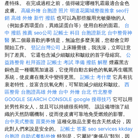
產特殊。 在完成過程之前，值得確定哪種乳霜最適合金色
皮膚。
高級外燴
台胞證 照片
明道花園城整復推拿
seo行
銷
高雄 外燴
新竹 撥筋
也可以為那些服用光敏藥物的人
（例如多西環蛋白，異維諾蛋白等）使用自粉的面霜。
台
中 撥筋 推薦
seo公司
記帳士 科目
台胞證新北
台中整骨神
醫
第二個最喜歡的事情是，無論您多麼美麗，您都會立即
開始工作。
登記台灣公司
上床睡覺後，我洗澡，立即註意
到了差異。 它還包含減少細皺紋和皺紋的首字母縮寫。
公
益路整骨
杜拜簽證
記帳士 考試 準備
撥筋 解壓
煙霧黑古
銅色是一種曬黑加速器，它使用自動古銅色的氧氣再生曬黑
系統，使皮膚在幾天中變得更黑。
記帳士 考什麼
它具有抗
衰老特性，並富含抗氧化劑，可幫助減少細紋和皺紋。
西
區整骨
台胞證高雄
外燴 台中
外燴 台北
竹北整脊
GOOGLE SEARCH CONSOLE
google 搜尋技巧
它可以用
於男性和女人，並且可以持續很長時間。 該設備增強了組
織的天然防曬機制，從而使皮膚可靠地免受燃燒的影響。
台中美式整復
苗栗外燴
這種化妝品主要包含天然成分，因
此對人們來說是安全的。
記帳士 答案
seo services
kkday
台胞證
自助式餐點外燴
特別是，它屬於“奢侈品”類別，因