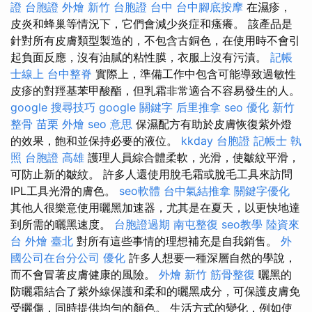
證 台胞證
外燴 新竹
台胞證 台中
台中腳底按摩
在濕疹，
皮炎和蜂巢等情況下，它們會減少炎症和瘙癢。 該產品是
針對所有皮膚類型製造的，不包含古銅色，在使用時不會引
起負面反應，沒有油膩的粘性膜，衣服上沒有污漬。
記帳
士線上
台中整脊
實際上，準備工作中包含可能導致過敏性
皮疹的對羥基苯甲酸酯，但乳霜非常適合不容易發生的人。
google 搜尋技巧
google 關鍵字
后里推拿
seo 優化
新竹
整骨
苗栗 外燴
seo 意思
保濕配方有助於皮膚恢復紫外燈
的效果，飽和並保持必要的液位。
kkday 台胞證
記帳士 執
照
台胞證 高雄
護理人員綜合體柔軟，光滑，使皺紋平滑，
可防止新的皺紋。 許多人還使用脫毛霜或脫毛工具來訪問
IPL工具光滑的膚色。
seo軟體
台中氣結推拿
關鍵字優化
其他人很樂意使用曬黑加速器，尤其是在夏天，以更快地達
到所需的曬黑速度。
台胞證過期
南屯整復
seo教學
陸資來
台
外燴 臺北
對所有這些事情的理想補充是自我銷售。
外
國公司在台分公司
優化
許多人想要一種深層自然的學說，
而不會冒著皮膚健康的風險。
外燴 新竹
筋骨整復
曬黑的
防曬霜結合了紫外線保護和柔和的曬黑成分，可保護皮膚免
受曬傷，同時提供均勻的顏色。 生活方式的變化，例如使