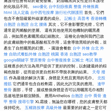
膚護理也會有助於避免發癢。 奶油曬黑與女性是日常護理
的化妝品不同。
seo優化
台中刮痧推薦
整復
外燴推薦
html
法人定義
台中西屯按摩
旅行社代辦護照
首先，它們
包含不會阻礙紫外線滲透的成分。
記帳士 高普考
香港轉機
台胞證
台胞證 台北
腰痛
其次，它不會影響熒光燈，它們
通常是丙烯酸的塗層。 還有其他使用其他機制的曬黑產
品，例如黑色素曬黑或紅細胞次。 這種化合物與我們已故
的皮膚細胞中的氨基酸相互作用，這會導致黑暗的外觀，並
產生了自然曬黑的幻覺。 - 園遊會餐飲
台中 外燴
台北 外
燴
自助式餐點外燴
台胞證 桃園
香港 台胞證
seo教學
google關鍵字
豐原整骨
台中整復推拿
記帳士 考試 難度
這種逐步的方法為用戶提供了更好的控制，以創建最終的棕
褐色陰影，從而提供更自然和不帶脫衣舞的結果。
天母 撥
筋
作為最後的解決方案，身體是天然且實用的毛巾。
北投
撥筋
它們通常包含自粉劑霜，因此允許完美的應用。
逢甲
整骨
面部，手臂，腿或整個身體是否可以用曬黑毛巾相對
迅速地塗抹都沒關係。 應用Anthelios
台胞證 台中
喬骨
逢
甲 整骨
搜尋引擎
XL霜後，無論您在哪裡，您的皮膚整天都
保持啞光。
五權路按摩
高級外燴
最重要的好處之一是它可