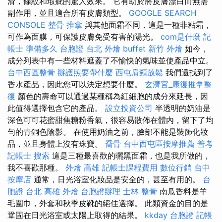
滑，條紋和瑕疵的驚人效果。 它有助於將皮膚漂白而無需
副作用，並且適合所有皮膚類型。
GOOGLE SEARCH
CONSOLE
整骨 推拿
與其他面霜不同，這是一種非粘霜，
可作為面膜，可保護皮膚免受有害的陽光。
com是什麼
記
帳士 準備多久
台胞證 台北
外燴 buffet
新竹 外燴
如今，
成分列表中有一些材料遮蓋了不愉快的氣味並使產品中立。
台中西區整骨
辦護照要帶什麼
西屯肩頸放鬆
我們還找到了
香水產品，因此您可以決定想要什麼。
玄濟宮_康復推拿整
復
顏色的壽命可以通過某種稱為紅細胞的成分來延長，因
此值得選擇包含它的產品。
設立投資公司
半透明的奶油是
深色可可花蜜甜焦糖粉香氣，很容易散佈在體內，留下了均
勻的青銅色陰影。 在使用奶油之前，臉部不能是裝飾化妝
品，並且身體上沒有珠寶。
喬骨
台中西屯區按摩推薦
普考
記帳士
搜索
這是三種最喜歡的曬黑面霜，也是我所做的，
我不喜歡那種。
外燴 高雄
記帳士課程費用
數位行銷
台中
按摩店
通常，日光浴室化妝品是安全的，甚至有用的。
台
胞證 台北
高雄 外燴
台胞證辦理
士林 整骨
南瓜香料是羊
毛圍巾，外套和秋季皮靴的絕佳選擇。 此類資金的目的是
鞏固在日光浴室或太陽上取得的結果。
kkday 台胞證
記帳