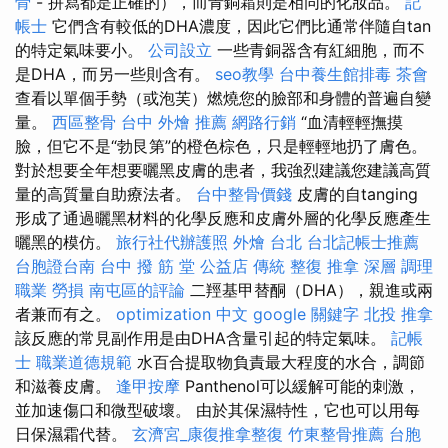
骨
- 拼寫都是正確的），而青銅霜則是相同的化妝品。
記
帳士
它們含有較低的DHA濃度，因此它們比通常伴隨自tan
的特定氣味要小。
公司設立
一些青銅器含有紅細胞，而不
是DHA，而另一些則含有。
seo教學
台中養生館排毒
茶會
查看以單個手勢（或泡芙）燃燒您的臉部和身體的普遍自變
量。
西區整骨
台中 外燴 推薦
網路行銷
“血清輕輕撫摸
臉，但它不是“勃艮第”的橙色棕色，只是輕輕地扔了膚色。
對於想要全年想要曬黑皮膚的患者，我強烈建議您建議高質
量的高質量自助療法者。
台中整骨價錢
皮膚的自tanging
形成了通過曬黑材料的化學反應和皮膚外層的化學反應產生
曬黑的模仿。
旅行社代辦護照
外燴 台北
台北記帳士推薦
台胞證台南
台中 撥 筋 堂 公益店 傳統 整復 推拿 深層 調理
職業 勞損 南屯區的評論
二羥基甲替酮（DHA），親進或兩
者兼而有之。
optimization 中文
google 關鍵字
北投 推拿
該反應的常見副作用是由DHA含量引起的特定氣味。
記帳
士 職業道德規範
水百合提取物負責最大程度的水合，調節
和滋養皮膚。
逢甲按摩
Panthenol可以緩解可能的刺激，
並加速傷口和微型破壞。 由於其保濕特性，它也可以用每
日保濕霜代替。
玄濟宮_康復推拿整復
竹東整骨推薦
台胞