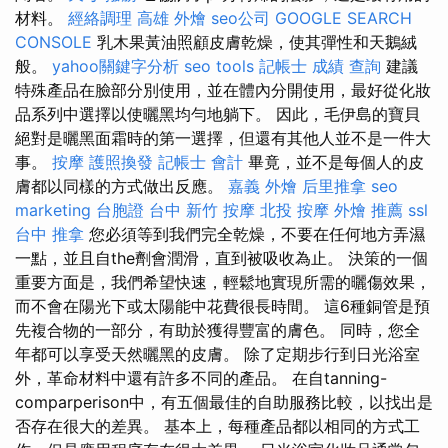
材料。
經絡調理
高雄 外燴
seo公司
GOOGLE SEARCH
CONSOLE
乳木果黃油照顧皮膚乾燥，使其彈性和天鵝絨
般。
yahoo關鍵字分析
seo tools
記帳士 成績 查詢
建議
特殊產品在臉部分別使用，並在體內分開使用，最好從化妝
品系列中選擇以使曬黑均勻地躺下。 因此，毛伊島的寶貝
絕對是曬黑面霜時的第一選擇，但還有其他人並不是一件大
事。
按摩
護照換發
記帳士 會計
畢竟，並不是每個人的皮
膚都以同樣的方式做出反應。
嘉義 外燴
后里推拿
seo
marketing
台胞證 台中
新竹 按摩
北投 按摩
外燴 推薦
ssl
台中 推拿
您必須等到我們完全乾燥，不要在任何地方弄濕
一點，並且自the劑會潤滑，直到被吸收為止。 決策的一個
重要方面是，我們希望快速，輕鬆地實現所需的曬傷效果，
而不會在陽光下或太陽能中花費很長時間。 這6種銅管是預
先複合物的一部分，有助於獲得豐富的膚色。 同時，您全
年都可以享受天然曬黑的皮膚。 除了定期步行到日光浴室
外，革命材料中還有許多不同的產品。 在自tanning-
comparperison中，有五個最佳的自助服務比較，以找出是
否存在很大的差異。 基本上，每種產品都以相同的方式工