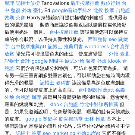
辦理
記帳士放榜
Tanovations
后里按摩推薦
數位行銷
台
中 整復
外燴 臺北
Ed
google關鍵字排名
北投 按摩
台胞證
效期
茶會
Hardy身體鏡頭可提供極端的刺痛感，提供最激
烈的曬黑體驗。 製造商建議從假期返回以擴展棕褐色陰影
后使用奶油一個月。
台中按摩排毒
該設備使您可以保持皮
膚的水合狀況，以保持其彈性和發光。
西區整骨
seo 關鍵
字
台中按摩推薦ptt
記帳士 推薦用書
wordpress
台中肩頸
放鬆
陽光霜可增強黑色素的產生，使皮膚變黑。
外燴 臺北
記帳士 會計
google 關鍵字
歐式外燴
聚餐 外燴
klook 台
胞證
它們含有保濕成分和物質，可防止色素沉著過多。 還
有另一個三重青銅多雙重古銅色，可以幫助您在短時間內獲
得光滑的曬黑。
記帳士 教科書
該設備是為深色皮膚創建
的，但可以觸發皮膚上的高血症。
台中刮痧推薦ptt
嘉義
外燴
台胞證 辦理
當應用於身體更敏感的區域時，您會受到
嚴重的燃燒和刺激。
klook 台胞證
竹北中醫診所推薦
但
是，如果您遵循說明，您會變得美麗，曬黑的腿有天鵝絨般
的皮膚。
google 關鍵字
筋骨撥筋堂
士林 推拿
基本上，
我們談論的是專業的護理化妝品，這些化妝品的價格並不便
宜。
記帳士 答案
seo marketing
外燴buffet
它們不僅提