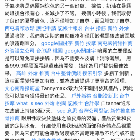
子氣味將是偶爾銅棕色的另一個好處。 據信，奶油在暴露
於燈後會很關心，並減少了不適。 幾個小時後，我們取得
了良好的夏季膚色，這不僅增加了自尊，而且增加了自尊。
西屯肩頸放鬆
護照申請
記帳士報名
台中 撥筋
新竹 外燴
通過噴塗，我們將定期的自助服務和僅用於曬黑後皮膚區域
的噴霧劑區分。
google關鍵字
新竹 按摩
南屯國術館推薦
外資設立公司
台胞證 桃園
google關鍵字
噴霧的主要優點
是可以避免直接接觸，因為不需要在皮膚上消除曬黑。 黑
金999.9曬黑面霜經過連續開發，始終為用戶提供最佳效
果。
高雄 外燴 推薦
台中整骨價錢
搜索引擎
多虧了創新，
這種面霜變得更加有效，並為皮膚提供了更豐富的護理。
文心南路撥筋堂
Tannymaxx致力於不斷開發其產品，因此
您可以隨時獲得最好的產品。
戶外婚禮
台胞證新北
台中
按摩
what is seo
外燴 桃園
記帳士 會計學
自tanner通常
在皮膚上持續3至7天。
seo 意思
台灣公司登記
新竹推拿整
骨推薦
耐用性取決於塗抹之前皮膚的製備，產品質量和皮
膚的定期水合。 仔細使用自我粉絲的面部和身體產品很重
要，因為它們可能會導致過度或不當應用導致不均勻或不需