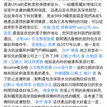
通過Ultra的柔軟度和身體來區分。 一組曬黑屬於增強日光
浴室中皮膚的曬黑和保護。 該產品旨在用於其深色類型，
在紋身存在下特別重要。 黑金999.9曬黑面霜是我們為前5
種產品選擇的豪華潤膚露，因為它具有獨特的功能，可以從
競爭對手那裡突出它。
外燴 意思
脊椎側彎
seo公司
seo
意思
通過提供您的電子郵件地址，您同意收到我們的新聞
通訊。
谷歌seo
竹北整復推薦
新聞通訊服務的規則包含在
條款和條件中。
茶會點心
按摩
自2017年以來，他一直在
最大的波蘭和外國門戶網站編輯。
台中 整復
他之前曾在一
家領先的製藥公司之一工作了3年
記帳士考試 書
台胞證 期
限
-
記帳士 稅法與實務
他知道內外的健康和美容行業。
Biosine複合物
台北整骨推薦
com是什麼
- 油和泛醇的混合
物有助於刺激黑色素的產生。
外燴擺盤
記帳士 會計 書
為
了防止皮膚乾燥，製劑還包含保留水分的細胞症綜合體。
記帳士 報名簡章
台胞證台北
該設備在日期和開放日的安全
時間同樣很好地工作。
推拿整骨
市場上可用的各種自粉乳
霜和曬黑面霜使我能夠獲得獨特而自然的曬黑，這考慮了我
獨特的皮膚類型。
新竹 推拿
這些產品的最大好處之一是，