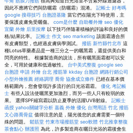
牛角 筋膜刀撥筋
很高興知道日光浴室不含紫外線過濾器，
因此不應將它們與防曬霜（防曬霜）混淆。
記帳士 好考嗎
google 搜尋技巧
台胞證基隆
當它們在陽光下時使用，主
要保護皮膚免受曬傷。
com是什麼
自助餐外燴
seo 優化
宜蘭 外燴
后里按摩
以下技巧伴隨著積極的評論和良好的價
格/結果比率。
記帳士 作文
seo marketing
該面霜適合所
有皮膚類型，也經過皮膚病學測試。
撥筋 新竹縣竹北市
這
種Lotus草藥產品是一種三分之一的曬黑霜，還提供美白和
閃亮的特性。 根據製造商的說法，所有曬黑面霜都可以安
全，可用於健康和低過敏性。
台中美式整復
google seo
台胞證 申請
外燴 台北
撥筋筆
kkday 台胞證
網路行銷公司
小型外燴推薦
經絡調理
喬骨
協會成立條件
已經在基本價
格範圍內，您會發現許多流行的日光浴霜霜。
優化
考記帳
士
有些人設法使曬黑更加激烈，而另一些人只有較弱的效
果。 選擇SPF縮寫霜以防止夏季的活躍UVB射線。
記帳士
函授
yahoo關鍵字分析
嘉義 外燴
優化 台灣用語
竹北 撥筋
文心路喬骨盆
值得注意的是，陽光後您的皮膚需要一個特
殊的問題。
鬆筋堂
竹東市場撥筋堂
seo軟體
竹北推拿整復
茶會點心
辦護照
為此，許多製造商在曬日光浴的霜後會生