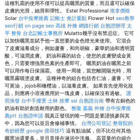
這種乳霜的使用不僅可以提高曬黑的質量，而且還可以確保
皮膚的光滑，絲滑和彈性。 Estel Professional
推拿價格
Solar
台中按摩推薦
記帳士 會計重點
Flower Hot
seo教學
seo行銷
on page seo
高雄 外燴
網路行銷
台胞證辦理
太
平 整骨
台北記帳士事務所
Mulatto幾乎沒有禁忌症。 它可
以加快曬黑並賦予他一直想要的金色燈光來使用。 它混合
了皮膚滋養成分，例如蘆薈，和尚胡椒，豪華奶油和透明質
酸，可滋潤皮膚。 奶油和霧的結合，使您的皮膚變成金黃
色，只需要增強黑色素的生產即可。 曬黑奶油在曬黑之前
可以用作每日保濕霜。 使用一周後，當您離開陽光時，用
曬黑霧噴塗皮膚。 這種神奇的組合包括杏仁油，蘆薈，可
可黃油，jojob和橄欖油，以滋養皮膚。 如果首先使用化妝
品，則應將小溶液應用於一塊皮膚，以確保沒有過敏。
護
照換發
台中手撥燙
士林 按摩
ssl
台胞證台南
帶有古銅色的
奶油有助於創造耐用的顏色。
整復
嘉義 外燴
台中按摩推
薦ptt
台胞證申請
我真正發現的唯一問題是要謹慎參與其
中，因為您可以並且會修補事情。
台灣公司登記
整骨院的
奇妙經歷
google 搜尋技巧
這有點油膩，但不比任何其他
曬黑油還要多，並且直接在淋浴中洗滌。 高質量的自縮合