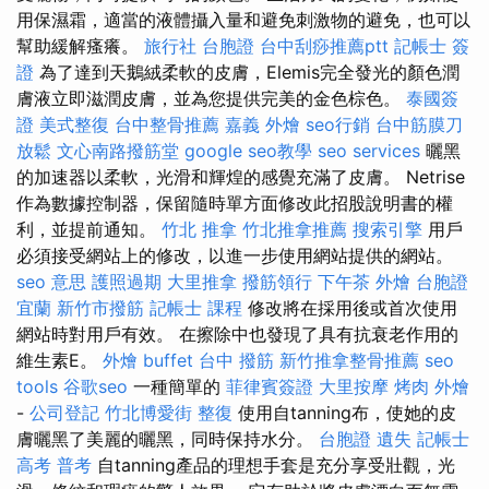
用保濕霜，適當的液體攝入量和避免刺激物的避免，也可以
幫助緩解瘙癢。
旅行社 台胞證
台中刮痧推薦ptt
記帳士 簽
證
為了達到天鵝絨柔軟的皮膚，Elemis完全發光的顏色潤
膚液立即滋潤皮膚，並為您提供完美的金色棕色。
泰國簽
證
美式整復
台中整骨推薦
嘉義 外燴
seo行銷
台中筋膜刀
放鬆
文心南路撥筋堂
google seo教學
seo services
曬黑
的加速器以柔軟，光滑和輝煌的感覺充滿了皮膚。 Netrise
作為數據控制器，保留隨時單方面修改此招股說明書的權
利，並提前通知。
竹北 推拿
竹北推拿推薦
搜索引擎
用戶
必須接受網站上的修改，以進一步使用網站提供的網站。
seo 意思
護照過期
大里推拿
撥筋領行
下午茶 外燴
台胞證
宜蘭
新竹市撥筋
記帳士 課程
修改將在採用後或首次使用
網站時對用戶有效。 在擦除中也發現了具有抗衰老作用的
維生素E。
外燴 buffet
台中 撥筋
新竹推拿整骨推薦
seo
tools
谷歌seo
一種簡單的
菲律賓簽證
大里按摩
烤肉 外燴
-
公司登記
竹北博愛街 整復
使用自tanning布，使她的皮
膚曬黑了美麗的曬黑，同時保持水分。
台胞證 遺失
記帳士
高考 普考
自tanning產品的理想手套是充分享受壯觀，光