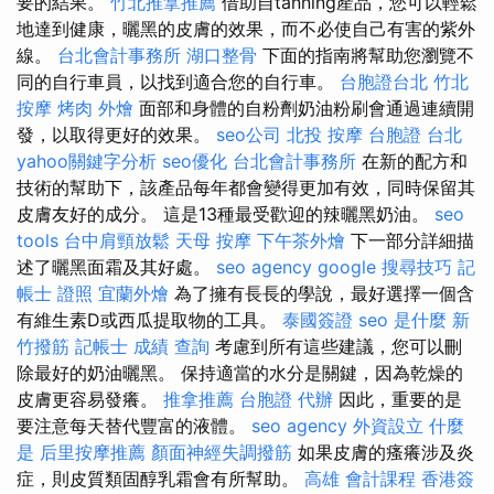
要的結果。
竹北推拿推薦
借助自tanning產品，您可以輕鬆
地達到健康，曬黑的皮膚的效果，而不必使自己有害的紫外
線。
台北會計事務所
湖口整骨
下面的指南將幫助您瀏覽不
同的自行車員，以找到適合您的自行車。
台胞證台北
竹北
按摩
烤肉 外燴
面部和身體的自粉劑奶油粉刷會通過連續開
發，以取得更好的效果。
seo公司
北投 按摩
台胞證 台北
yahoo關鍵字分析
seo優化
台北會計事務所
在新的配方和
技術的幫助下，該產品每年都會變得更加有效，同時保留其
皮膚友好的成分。 這是13種最受歡迎​​的辣曬黑奶油。
seo
tools
台中肩頸放鬆
天母 按摩
下午茶外燴
下一部分詳細描
述了曬黑面霜及其好處。
seo agency
google 搜尋技巧
記
帳士 證照
宜蘭外燴
為了擁有長長的學說，最好選擇一個含
有維生素D或西瓜提取物的工具。
泰國簽證
seo 是什麼
新
竹撥筋
記帳士 成績 查詢
考慮到所有這些建議，您可以刪
除最好的奶油曬黑。 保持適當的水分是關鍵，因為乾燥的
皮膚更容易發癢。
推拿推薦
台胞證 代辦
因此，重要的是
要注意每天替代豐富的液體。
seo agency
外資設立
什麼
是
后里按摩推薦
顏面神經失調撥筋
如果皮膚的瘙癢涉及炎
症，則皮質類固醇乳霜會有所幫助。
高雄 會計課程
香港簽