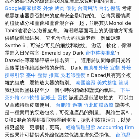
我不必擔心紫外線會對我的皮膚造成長時間的損害。
Google商家檔案
外燴 烤肉
優化 台灣用語
台北 撥筋
考慮
曬黑加速器是否對您的皮膚安全是明智的。 它將異國情調
的植物成分和蘆薈和蘆薈混合在一起，並將其與Monoi de
Tahiti油混合以滋養皮膚。 海灘曬黑面霜上的某個地方可提
供條紋曬黑結果。 它包含強大的抗衰老劑，例如矩陣
Synthe 6，可減少可見的細紋和皺紋。 激活，軟化，保濕
霜進入日光浴室-Emerald bay Dark
台中整復推拿
'n
Dazed在專家學評級中排名第二。 適用於訪問每個日光浴
室後開始和維護身體的身體。 Dark
自助餐外燴
宜蘭 外燴
搜尋引擎
臺中 整骨 推薦
吳老師整復
'n Dazed具有完全複
雜的組成，屬於放大器的類別。
泰國簽證
美式整復 筋膜
我也喜歡塗抹後至少一個小時的精緻和謹慎的氣味。
下午
茶外燴
seo軟體
記帳士 函授
該產品是低過敏性的，可以由
兒童或特應皮膚使用。
台胞證 過期
竹北筋膜放鬆
讚美也
是一種實用的泵送包裝，可促進產品的劑量。 與維生素A，
C和E混合的櫻桃提取物得到恢復，振興和恢復活力，以變
得更堅硬，更順暢，更高。
經絡調理證照
accounting firm
天然果汁可提供紫外線保護並保護皮膚免受損傷。
台胞證