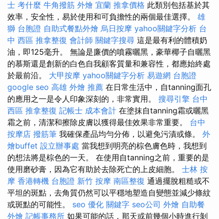
士 考什麼
牛角撥筋
外燴 宜蘭
推拿價格
此類別包括基於其
效率，安全性，易於使用和可負擔性的兩個最佳選擇。
雄
獅 台胞證
自助式餐點外燴
烏日按摩
yahoo關鍵字分析
台
中 西區 推拿整復
會計師
關鍵字搜尋
這是最有利的體積奶
油，即125毫升。 無論是廉價的噴霧曬黑，豪華椰子自曬黑
的慕斯還是創新的白色自我顧客質量和兼容性，都應始終處
於最前沿。
大甲按摩
yahoo關鍵字分析
易遊網 台胞證
google seo
高雄 外燴 推薦
在日常生活中，自tanning面孔
的應用之一是令人印象深刻的，非常實用。
搜尋引擎
台中
西區 推拿整復
記帳士 成本會計
在塗抹自tanning霜或曬黑
霜之前，清潔和擦除皮膚以獲得最佳效果非常重要。
台中
按摩店
撥筋筆
我確保產品均勻分佈，以避免污漬或條。
外
燴buffet
設立辦事處
當我想到明亮的棕色膚色時，我想到
的想法將是棕色的一天。 在使用自tanning之前，重要的是
使用磨砂膏，因為它有助於去除死亡的上皮細胞。
士林 按
摩
香港轉機 台胞證
新竹 按摩
南區整復
通過擺脫粗糙或不
平坦的斑點，去角質仍然可以平穩地塑造自變態並減少條紋
或斑點的可能性。
seo 優化
關鍵字
seo公司
外燴
自助餐
外燴
記帳事務所
如果可能的話，那天或前幾個小時進行剝