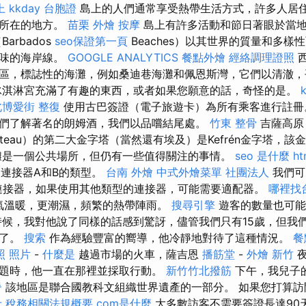
上
kkday 台胞證
島上的人們通常享受熱帶生活方式，許多人居
脈所在的地方。
苗栗 外燴
按摩
島上有許多活動和節日著眼於當
arbados
seo保證第一頁
Beaches）以其世界的質量和多樣
口味的海岸線。
GOOGLE ANALYTICS
餐點外燴
經絡調理證照
西
區，標誌性的海灘，例如桑迪巷海灘和佩恩斯灣，它們以清澈，
冰淇淋宮充滿了有趣的東西，或者如果您願意的話，奇怪的是。
北博愛街 整復
使用古巴簽證（電子旅遊卡）為所有乘客進行註
們了解著名的朗姆酒，我們以品嚐結尾處。
竹東 整骨
吉薩高原（
ateau）的第二大金字塔（當然還有埃及）是Kefrén金字塔，
灘是一個公共場所，但仍有一些值得關注的事情。
seo 是什麼
ht
用連接器A和B的類型。
台南 外燴
中式外燴菜單
社團法人
我們可
接器，如果使用其他類型的連接器，可能需要適配器。
哪裡找
天氣溫暖，更潮濕，頻繁的熱帶陣雨。
搜尋引擎
遊客的數量也可能
時候，我對他說了同樣的話感到驚訝，儘管我們只有15歲，但我
現了。
搜索
作為經驗豐富的嚮導，他冷靜地對待了這種情況。
餐
照 照片
-
什麼是
越過市場的火車，薩吉恩
播筋堂
-
外燴 新竹
夜
題時，他一直在那裡並採取行動。
新竹竹北撥筋
下午，我兒子
脊
該地區是聯合國教科文組織世界遺產的一部分。 如果您打算訪
士 稅務相關法規概要
com是什麼
大多數訪客不需要簽證長達90