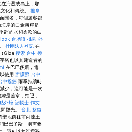
住在海灘或島上，那
地文化和傳統。
推拿
性而聞名，每個遊客都
海岸的白金海岸是
平靜的水和柔軟的白
klook 台胞證
桃園 外
冊。
社團法人登記
在
Giza
搜索
台中 撥
該金字塔也以其建造者的
ml
在巴巴多斯，電
以使用
辦護照
台中
台中撥筋
雨季持續時
減少，這可能是一次
們總是蓋章，拍照，
點外燴
記帳士 作文
間觀光。
台北 整復
的聖地前往前尚達王
問巴巴多斯，則需要
天，這可以允許遊客