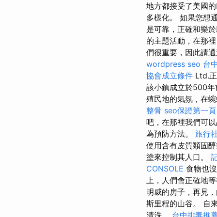
地方都接受了美國的D
多樣化。 如果您想
是可靠，正確和樂於
的主題活動，在那裡
們很重要，因此請通過
wordpress seo
台
協會成立條件
Ltd
該小鎮成立於500
殖民地的氣氛，在蜿
整骨
seo保證第一頁
吧，在那裡我們可以品
為預防方法。
旅行社
使用含有皮質類固
塗來控制其人口。
CONSOLE
食物也
上，人們會正確地等
明威的房子，再見，
斯里程的山谷。 自
清洗。
台中排毒推