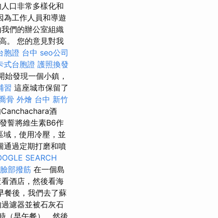
的人口非常多樣化和
因為工作人員和導遊
由我們的辦公室組織
高。 您的意見對我
台胞證 台中
seo公司
卡式台胞證
護照換發
們開始發現一個小鎮，
補習
這座城市保留了
喬骨
外燴 台中
新竹
chachara酒
還發誓將維生素B6作
區域，使用冷壓，並
圖通過定期打磨和噴
OOGLE SEARCH
臉部撥筋
在一個島
查看酒店，然後看海
 早餐後，我們去了蘇
的過濾器並被石灰石
時（早午餐），然後