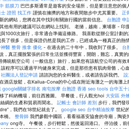
中 筋膜刀
巴巴多斯通常是遊客的安全場所，但是要注意您的個
士 證照 找工作
謹慎在擁擠的地方和夜間散步中尤其重要。
正
新的網站，您將在其中找到有關旅行國的當前信息。
台胞證 申
其他有用的建議可以在網站上找到。 老撾，越南，柬埔寨 - 印
我與1000次旅行，非常適合準備這條路。 我喜歡從辦公室計劃
成長了很多，但是保證仍然是我的工作，已經成為一種真正的熱
骨神醫
整骨 推拿
優化
- 在過去的二十年中，我收到了很多。
台
說，真正擺脫緊張的日常生活並獲得豐富，開朗，難忘，真實
用傳統航空公司（一般信息）旅行，如果您有該航空公司的有效
 該程序可以通過平均健身來完成，但是那些患有肌肉骨骼，心
。
社團法人登記申請
請諮詢您的全科醫生，或者請告訴我們。
設
酒店放鬆，在Kailua-Cona的中心或在附近海灘之一的海灘
薦
google關鍵字排名
南屯按摩
台胞證 香港
seo tools
台中五十
移了科納機場，前往西雅圖。 早餐後，行人觀光hoi
大安區 外
以其絲綢的生產和貿易而聞名。
記帳士 會計師 差別
步行，我們發
endre”，我們在18世紀就去了。
google seo
台中精油按摩
世紀的
日本橋。
整骨師
我們參觀中國區，看看福基安協會的寺廟，陶瓷博
pany
ong寺。 午餐後，步行輕鬆，然後返回港口。 停泊後，