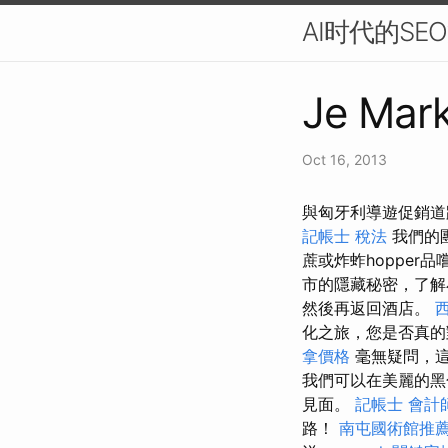
AI时代的S
Je Mark
Oct 16, 2013
與匈牙利導遊促銷道路的團
記帳士 稅法
我們的團
蔗或炸蚱hopper
市的隱藏秘密，了解
然後再返回酒店。
化之旅，您是否真的
拿價格
毫無疑問，這
我們可以在美麗的黑
見面。
記帳士 會計
路！
南屯國術館推