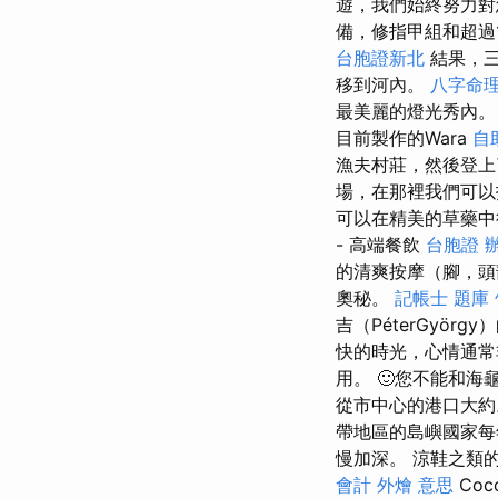
遊，我們始終努力對
備，修指甲組和超過
台胞證新北
結果，
移到河內。
八字命理
最美麗的燈光秀內
目前製作的Wara
自
漁夫村莊，然後登上了
場，在那裡我們可以找
可以在精美的草藥中
- 高端餐飲
台胞證 
的清爽按摩（腳，頭
奧秘。
記帳士 題庫
吉（PéterGyö
快的時光，心情通常
用。 🙂您不能和
從市中心的港口大約
帶地區的島嶼國家每
慢加深。 涼鞋之類的全能
會計
外燴 意思
Co