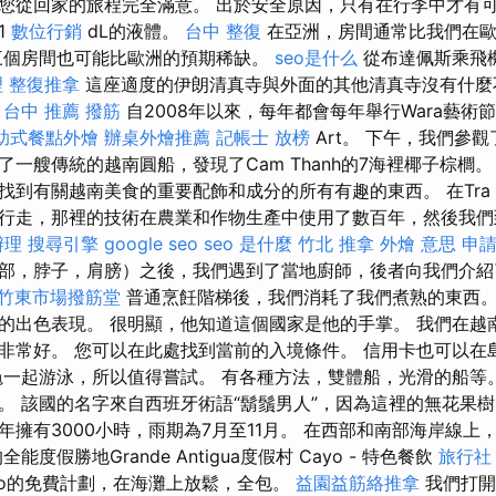
您從回家的旅程完全滿意。 出於安全原因，只有在行李中才有
1
數位行銷
dL的液體。
台中 整復
在亞洲，房間通常比我們在
三個房間也可能比歐洲的預期稀缺。
seo是什么
從布達佩斯乘飛
 整復推拿
這座適度的伊朗清真寺與外面的其他清真寺沒有什麼
。
台中 推薦 撥筋
自2008年以來，每年都會每年舉行Wara藝術節
助式餐點外燴
辦桌外燴推薦
記帳士 放榜
Art。 下午，我們參觀了
一艘傳統的越南圓船，發現了Cam Thanh的7海裡椰子棕櫚。
到有關越南美食的重要配飾和成分的所有有趣的東西。 在Tra Qe
行走，那裡的技術在農業和作物生產中使用了數百年，然後我們
辦理
搜尋引擎
google seo
seo 是什麼
竹北 推拿
外燴 意思
申
部，脖子，肩膀）之後，我們遇到了當地廚師，後者向我們介紹
竹東市場撥筋堂
普通烹飪階梯後，我們消耗了我們煮熟的東西。
rgy）的出色表現。 很明顯，他知道這個國家是他的手掌。 我們在
非常好。 您可以在此處找到當前的入境條件。 信用卡也可以在
海龜一起游泳，所以值得嘗試。 有各種方法，雙體船，光滑的船等
。 該國的名字來自西班牙術語“鬍鬚男人”，因為這裡的無花果樹
年擁有3000小時，雨期為7月至11月。 在西部和南部海岸線上
度假勝地Grande Antigua度假村 Cayo - 特色餐飲
旅行社
co的免費計劃，在海灘上放鬆，全包。
益園益筋絡推拿
我們打開