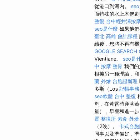
從港口到河內。
se
而特殊的水上木偶劇
整復
台中輕井澤按
seo是什麼
如果他們
臺北
高雄 會計課程
續後，您將不再有機
GOOGLE SEARCH 
Vientiane。
seo是
中 按摩 整骨
我們的
根據另一種理論，和
蘭 外燴
台胞證辦理
多斯（Los
記帳事務
seo軟體
台中 整復
劑，在黃昏時穿著蓋
量），早餐和進一
置
整復所
素食 外燴
（2晚）。
卡式台胞
同事以及準備好，