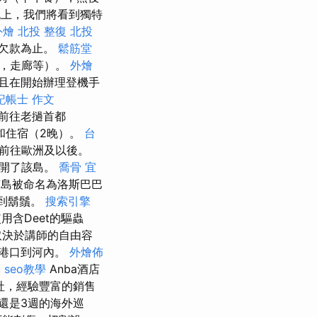
上，我們將看到獨特
外燴
北投 整復
北投
欠款為止。
鬆筋堂
戶，走廊等）。
外燴
且在開始辦理登機手
記帳士 作文
前往老撾首都
晚餐和住宿（2晚）。
台
前往歐洲及以後。
離開了該島。
喬骨
宜
島被命名為洛斯巴巴
想到鬍鬚。
搜索引擎
用含Deet的驅蟲
取決於講師的自由容
港口到河內。
外燴佈
a
seo教學
Anba酒店
社，經驗豐富的銷售
還是3週的海外巡