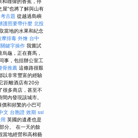
果和雄偉的香蕉，停
每日之屋”也將了解與山有
 考古題
從越過島嶼
辦護照要帶什麼
北投
取當地的水果和紀念
按摩排毒
外燴 台中
。
關鍵字操作
我嘗試
著烏龜，正在賽馬，
同事，包括辦公室工
整骨推薦
這條路很艱
都以非常豐富的經驗
它距離酒店有20分
現了很多商店，甚至不
時間內發現該城市。
廉價和頻繁的小巴可
n 中文
台胞證 效期
ssl
費用
英國的遺產也是
一部分。 在一天的餘
參觀當地經營和高棉藝