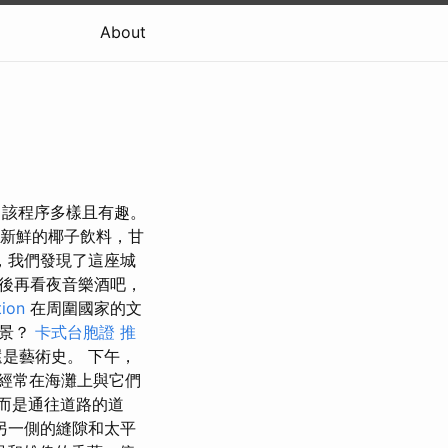
About
常超級，該程序多樣且有趣。
如新鮮的椰子飲料，甘
，我們發現了這座城
後再看夜音樂酒吧，
tion
在周圍國家的文
美景？
卡式台胞證
推
是藝術史。 下午，
，經常在海灘上與它們
而是通往道路的道
另一側的縫隙和太平