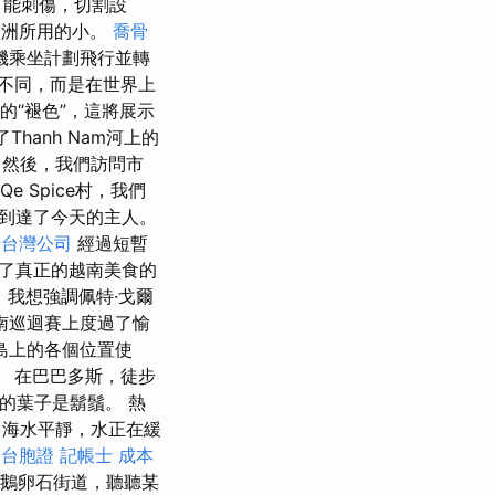
可能刺傷，切割設
歐洲所用的小。
喬骨
機乘坐計劃飛行並轉
不同，而是在世界上
的“褪色”，這將展示
Thanh Nam河上的
 然後，我們訪問市
 Spice村，我們
到達了今天的主人。
請台灣公司
經過短暫
了真正的越南美食的
 我想強調佩特·戈爾
越南巡迴賽上度過了愉
島上的各個位置使
。 在巴巴多斯，徒步
的葉子是鬍鬚。 熱
，海水平靜，水正在緩
 台胞證
記帳士 成本
鵝卵石街道，聽聽某