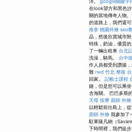
洋。
google關鍵字
在look望方和黑色
關的當地傳奇人物。
的道路上，我們還可
推拿
桃園外燴
seo
品，然後欣賞城市附近的
特殊，奶油，優質
了一輛出租車
台北
洗澡，騎馬。
台中
作人員都受到讚揚，
難
rwd
竹北 整復
台
回家。
記帳士課程 
鐘，但是您可以乘坐
含海關。 巴巴多斯
天母 按摩
廚師 外燴
以輕鬆前往島上，
廚師 外燴
我參加了
駐軍薩凡納（Sava
下時間裡，我們徒步前