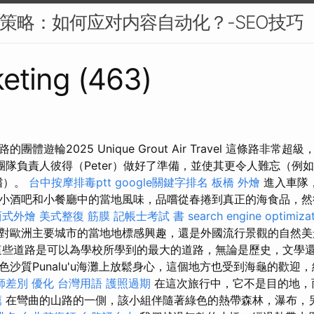
EO策略：如何应对内容自动化？-SEO技巧
eting (463)
體遊輪2025 Unique Grout Air Travel 這條路非
隊負責人彼得（Peter）做好了準備，並使其更令人難忘（例
品嚐）。
台中按摩排毒ptt
google關鍵字排名
板橋 外燴
進入車隊
小酒吧和小餐廳中的當地風味，品嚐從春捲到真正的海食品，然
西式外燴
美式整復 筋膜
記帳士考試 書
search engine optimiza
對歐洲主要城市的當地地標感興趣，還是外國流行景觀的自然
些道路是可以為學校所學到的最大的道路，無論是歷史，文學還
色沙質Punalu'u海灘上放鬆身心，這個地方也受到海龜的歡迎
師差別
優化 台灣用語
護照過期
在這次旅行中，它不是目的地，
薦
在彎曲的山路的一側，該小組伴隨著綠色的熱帶森林，瀑布，