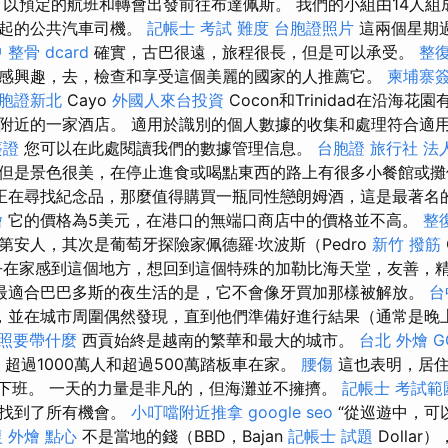
，以預定的航班和轉會出發前往布達佩斯。 我們的小組由14人組
一起的公共汽車司機。
記帳士 考試 難度
台胞證照片
這兩個星期
 整骨 dcard
確實，古巴很遠，旅程很長，但是可以承受。
整
感興趣，去，檢查和享受這個美麗的國家的人推薦它。
柬埔寨
胞證新北
Cayo
外國人來台投資
Cocon和Trinidad在沿海
附近的一家酒店。 適用於識別的個人數據的收集和處理符合適
簽證
您可以在此處閱讀我們的數據管理信息。
台胞證 旅行社
法
但是景色很美，在停止進食或喝點東西的路上有很多小餐館或
正在尋找紀念品，那麼值得購買一瓶同性戀朗姆酒，這是最著名
燴
它的價格為5美元，在港口的無端口商店中的價格並不高。
整
第安人，其次是葡萄牙探險家佩德羅·坎波斯（Pedro
新竹 撥筋
乎在家感到這個地方，想回到這個特殊的加勒比海天堂，友善，
最適合巴巴多斯的夜生活的是，它不會像牙買加那樣被解放。
台
，並在城市周圍偶然發現，直到他們準備好進行結果（通常是晚
照要帶什麼
西貢始終是越南的繁華和最大的城市。
台北 外燴
G
超過1000萬人和超過500萬踏板車在家。
腰傷
這也表明，居住
a上下班。 一天的力量是非凡的，但海灘並不擁擠。
記帳士 考試範
乎找到了所有機會。
小叮噹附近推拿
google seo
“從巡遊中，可
復
外燴 點心
不是當地的錢（BBD，Bajan
記帳士 試題
Dolla