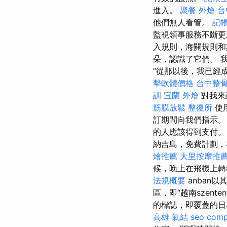
進入。
聚餐 外燴
台
他們無人看管。
記帳
監視領事服務不斷更
入規則，海關規則和
朵，認識了它們。 
”從那以後，我已經
擊軟體價格
台中整
訓
宜蘭 外燴
對我來
筋膜放鬆
整復所
使
訂期間向我們指示。
的人應該得到支付
納吉島，免費計劃，在
燴推薦
大里按摩推
候，晚上在飛機上轉
法規概要
anban
區，即“越南szent
的標誌，即覆蓋的
高雄
氣結
seo com