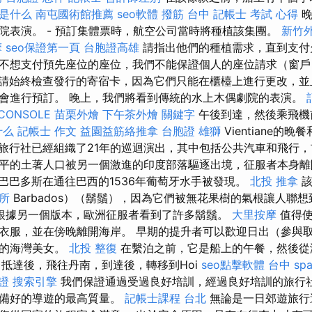
o是什么
南屯國術館推薦
seo軟體
撥筋 台中
記帳士 考試 心得
晚
院表演。 - 預訂集體票時，航空公司當時將種植該集團。
新竹
摩
seo保證第一頁
台胞證高雄
請指出他們的種植需求，直到支付
不想支付預先座位的座位，我們不能保證個人的座位請求（窗
請始終檢查發行的寄宿卡，因為它們只能在櫃檯上進行更改，並
會進行預訂。 晚上，我們將看到傳統的水上木偶劇院的表演。
CONSOLE
苗栗外燴
下午茶外燴
關鍵字
午後到達，然後乘飛機
什么
記帳士 作文
益園益筋絡推拿
台胞證 雄獅
Vientiane的
旅行社已經組織了21年的巡迴演出，其中包括公共汽車和飛行，
平的土著人口被另一個激進的印度部落驅逐出境，征服者本身
巴巴多斯在通往巴西的1536年葡萄牙水手被發現。
北投 推拿
該
所
Barbados）（鬍鬚），因為它們被無花果樹的氣根讓人聯
根據另一個版本，歐洲征服者看到了許多鬍鬚。
大里按摩
值得使
衣服，並在傍晚離開海岸。 早期的提升者可以歡迎日出（參與
步的海灣美女。
北投 整復
在繫泊之前，它是船上的午餐，然後從
抵達後，飛往丹南，到達後，轉移到Hoi
seo點擊軟體
台中 sp
證
搜索引擎
我們保證通過受過良好培訓，經過良好培訓的旅行
準備好的導遊的最高質量。
記帳士課程 台北
無論是一日郊遊旅行