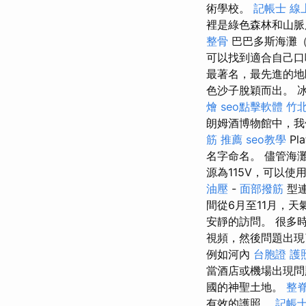
術學校。
記帳士 線
裡是綠色森林和山
整骨
巴巴多斯海灘（B
可以找到適合自己
最著名，最先進的地
色沙子脫穎而出。 
燴
seo點擊軟體
竹
朗姆酒博物館中，我
筋 推薦
seo教學
Pl
名字命名。 儘管海
源為115V，可以使
油壓
-
面部撥筋
型連
間從6月至11月，
安靜的訪問。 很多
視頻，然後問題出
例如河內
台胞證 護
當酒店或機場出現問
國的神聖土地。
整
有效的護照。
記帳