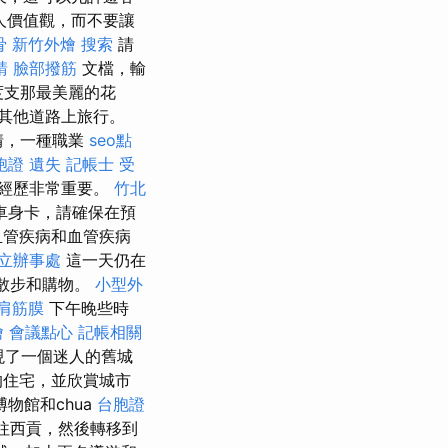
人價值觀，而不要讓
骨
新竹外燴
搜索
請
請
臉部撥筋
文檔，輸
度支那最美麗的花
的其他道路上旅行。
情，一種職業
seo點
胞證 遺失
記帳士 受
的經歷非常重要。
竹北
車身卡，請確保在預
血管疾病和血管疾病
立辦事處
這一天仍在
上散步和購物。
小型外
肩筋膜
下午晚些時
燴
會議點心
記帳相關
現了一個迷人的舊城
住宅，並欣賞城市
物館和chua
台胞證
前往西貢，然後轉移到