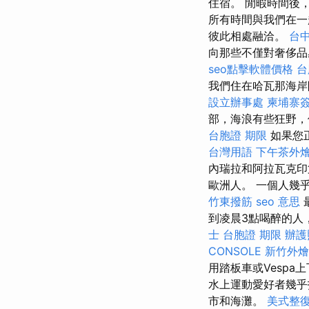
住宿。 閒暇時間後
所有時間與我們在
彼此相處融洽。
台中
向那些不僅對奢侈品
seo點擊軟體價格
台
我們住在哈瓦那海岸
設立辦事處
柬埔寨
部，海浪有些狂野，
台胞證 期限
如果您
台灣用語
下午茶外
內瑞拉和阿拉瓦克印
歐洲人。 一個人幾
竹東撥筋
seo 意思
到凌晨3點喝醉的人
士
台胞證 期限
辦護
CONSOLE
新竹外燴
用踏板車或Vesp
水上運動愛好者幾
市和海灘。
美式整