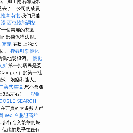
成，加上兩名導遊和
過去了，公司的成員
復推拿南屯
我們只能
簽證
西屯體態調整
花園有一個美麗的花園，
用的數據保護法規。
人定義
在島上的北
攤位。
搜尋引擎優化
的當地朗姆酒。
優化
復所
第一批居民是委
Campos）的第一批
精緻，娛樂和迷人。
中美式整復
您不會遇
上8點左右）。
記帳
OOGLE SEARCH
在西貢的大多數人都
圍
seo
台胞證高雄
以步行進入繁華的城
r），但他們幾乎在任何