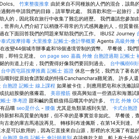
olcs。
竹東整復推拿
由於來自不同種族的人們的混合，該島
通過郵件申請我們的目錄，請單擊此處。 我喜歡和您一起旅行，
助人的，因此我在旅行中收集了難忘的經歷。 我們邀請您參加
，世界向人們介紹了以稍微不尋常的方式感興趣的人，但質量很
在下面回答我們的問題來幫助我們的工作。 IBUSZ Journey
中泰式按摩排毒
大里推拿
記帳士-會計學概要
Agents
高級外燴
.正在改變44個城市辦事處和18個邊境管制的貨幣。 早餐後，我
年前，即特立尼達。
on page seo
嘉義 外燴
台胞證過期
記帳士 
蜒的街道上行走，我們覺得好像我們要回到過去。
台中楓樹6街
台中西屯區按摩推薦
記帳士 簽證
休息一會兒，我們去了著名的Can
嚐到從原始食譜製成的特殊Canchanchara雞尾酒。 許多人
 台胞證
記帳士 線上課程
如果被卡住，則應用肥皂和水洗滌該
醇或抗組胺藥的瘙癢霜。
美容撥筋
很高興知道一些酒店和海灘試
記帳士 準考證
甜和鹹的蛋糕值得品嚐其中的許多。
竹北 外燴
G
沒有品嚐
seo是什么
-
腰傷
尤其是魚類菜感到失望。
卡式台胞證
待新鮮和高質量的海鮮，但不幸的是事實並非如此。 早餐後，
向古老的庫吉馬港說再​​見。 轉移到布達佩斯，在第14天到達。
來水是可以飲用的，因為它直接來自山源，那裡的水充滿了有益
薦
台胞證 急件
記帳士 會計師差別
在該條款之前，船上有十個小