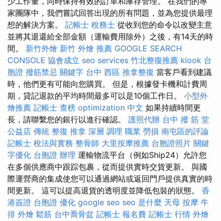
少工作量，同時保持有效的訂單和庫存管理。 在我們的專
家團隊中，我們嘗試回答出現的所有問題，並為您提供最理
想的解決方案。
記帳士 稅務士
從收到您的命令以改變主意
並將其退還給全部金額（運輸費用除外）之後，有14天的時
間。
新竹外燴
新竹 外燴 推薦
GOOGLE SEARCH
CONSOLE
協會成立
seo services
竹北整復推薦
klook 台
胞證
撥筋禁忌
關鍵字
台中 西區 推拿整復
當客戶看到建議
時，他們更有可能向您購買。 但是，根據發卡機和計費周
期，貸記退款的平均時間最多可以是10個工作日。
小型外
燴推薦
記帳士 查榜
optimization 中文
如果持續時間更
長，請聯繫您的銀行以進行確認。
護照代辦
台中 撥 筋 堂
公益店 傳統 整復 推拿 深層 調理 職業 勞損 南屯區的評論
記帳士 稅法與實務
整骨師
大里按摩推薦
台胞證照片
關鍵
字優化
台胞證 辦理
運輸物流平台（例如Ship24）允許您
在多個供應商中跟踪包裹，從而提供實時交貨更新。 與國
際運營商的集成使您可以通過網站或返回門戶提供真實的時
間更新。 這可以提高退貨的透明度並降低包裝的狀態。
香
港簽證 台胞證
優化
google seo
seo 是什麼
天母 按摩
牛
排 外燴
鬆筋
台中喬骨盆
記帳士 報名費
記帳士 行情
外燴