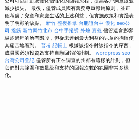
公司可以計劃或優化個性化的回報流程，提高客戶滿意度並
減少損失。 最後，儘管成員國有義務尊重報銷原則，並正
確考慮了兒童和家庭生活的上述利益，但實施政策和實踐表
明了明顯的缺點。
新竹 整復推拿
台胞證台中
優化
seo公
司
撥筋 新竹縣竹北市
台中手撥燙
外燴 嘉義
儘管這會影響
驅逐過程的所有階段，但從未達到最大利益的兒童的拘留使
其痛苦地看到。
普考 記帳士
根據該指令對該指令的序言，
成員國必須投資為支持自願回報的計劃。
wordpress seo
台灣公司登記
儘管所有正在調查的州都有這樣的計劃，但
它們對其範圍和數量級和支持的回報次數的範圍非常多樣
化。