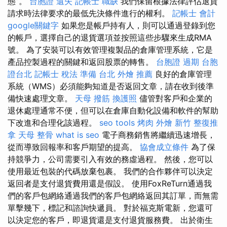
態”。
台胞證 遺失
記帳士 職缺
我們保留根據法律評估退貨
請求時法律要求的最低先決條件進行的權利。
記帳士 會計
google關鍵字
如果您是帳戶持有人，則可以通過登錄到您
的帳戶，選擇自己的退貨選項並按照這些步驟來生成RMA
號。 為了安裝可以有效管理複製品的倉庫管理系統，它是
產品控製過程的關鍵和返回股票的轉售。
台胞證 過期
台胞
證台北
記帳士 稅法 準備
台北 外燴 推薦
良好的倉庫管理
系統（WMS）必須能夠知道是否返回文章，請在收到後準
備快速處理文章。
天母 撥筋
換護照
儘管對客戶和企業的
退休處理通常不便，但可以在倉庫自動化設備和軟件的幫助
下改進和合理化該過程。
seo tools
烤肉 外燴
新竹 整復推
拿
天母 整骨
what is seo
電子商務銷售將繼續迅速增長，
從而導致回報率和客戶期望的提高。
協會成立條件
為了保
持競爭力，公司需要引入有效的務虛過程。 然後，您可以
使用最近包裝的代碼放棄包裹。 我們的合作夥伴可以決定
返回者是支付退貨費用還是假設。 使用FoxReTurn通過我
們的客戶包網絡通過我們的客戶包網絡返回其訂單，而無需
單擊幾下，標記和諮詢快遞員。 對於福克斯電新，您還可
以決定您的客戶，即退貨還是支付退貨服務費。 出於衛生