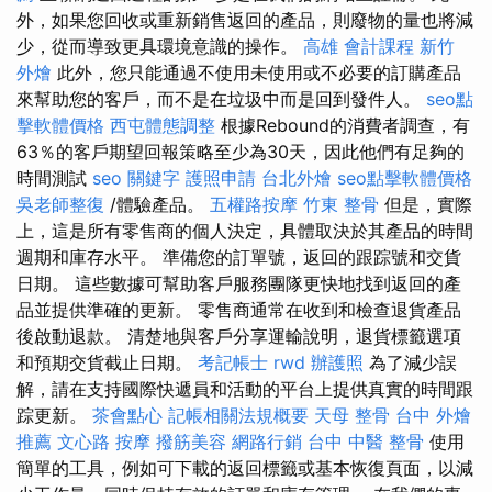
外，如果您回收或重新銷售返回的產品，則廢物的量也將減
少，從而導致更具環境意識的操作。
高雄 會計課程
新竹
外燴
此外，您只能通過不使用未使用或不必要的訂購產品
來幫助您的客戶，而不是在垃圾中而是回到發件人。
seo點
擊軟體價格
西屯體態調整
根據Rebound的消費者調查，有
63％的客戶期望回報策略至少為30天，因此他們有足夠的
時間測試
seo 關鍵字
護照申請
台北外燴
seo點擊軟體價格
吳老師整復
/體驗產品。
五權路按摩
竹東 整骨
但是，實際
上，這是所有零售商的個人決定，具體取決於其產品的時間
週期和庫存水平。 準備您的訂單號，返回的跟踪號和交貨
日期。 這些數據可幫助客戶服務團隊更快地找到返回的產
品並提供準確的更新。 零售商通常在收到和檢查退貨產品
後啟動退款。 清楚地與客戶分享運輸說明，退貨標籤選項
和預期交貨截止日期。
考記帳士
rwd
辦護照
為了減少誤
解，請在支持國際快遞員和活動的平台上提供真實的時間跟
踪更新。
茶會點心
記帳相關法規概要
天母 整骨
台中 外燴
推薦
文心路 按摩
撥筋美容
網路行銷
台中 中醫 整骨
使用
簡單的工具，例如可下載的返回標籤或基本恢復頁面，以減