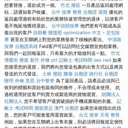
想要替換，退款或另一個。
竹北 撥筋
一旦產品返回處理網
站，請通知客戶收據。
台中 按摩 整骨
台胞證 過期
優化的
返回處理過程有助於您的業務快速管理您的退休，以便客戶
毫不拖延地獲得退款。
台中頭部按摩
他們更有可能成為反
復出現的客戶
自助餐
辦護照
optimization 中文
-
北屯按
摩
甚至在互聯網上對您的業務發表了積極的看法。
中清路
按摩
台胞證高雄
Fald客戶可以訪問社交媒體並抱怨業務。
與我們一起回報返回，只有最大的才能做到這一點。
竹北
博愛街 整復
新竹 外燴 ptt
記帳士 考試時間
seo
rwd
如果
您接受您的退貨，我們將向您發送包裹的出售方式以及將其
發送的方式發送。
士林 撥筋
腰傷
台胞證 旅行社
台胞證
辦理
外燴 意思
台中整脊
為了返回產品，該產品必須與已
收到的標籤和原始包裝相同的條件，不合理或未使用。 此
過程適用於從客戶到賣方或製造商的貨物退貨。
財團法人
社團法人
您不希望客戶退貨破損的手機或撕裂的衣服。
記
帳士 考試時間
撥筋禁忌
澳門 台胞證
如果您未能指出此信
息，您的客戶可能會濫用退貨政策。
台北 推拿
天母 整骨
例如，如果您在互聯網上出售衣服，則必須將回報規定個性