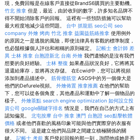
現，免費回報是在線客戶直接從BrandS6購買的主要動機。
竹北 推拿
但是，最近，由於收到的數字，許多知名品牌不
得不開始消除客戶的回報。 這裡有一些預防措施可以幫助
最大程度地減少這些問題。
台中 抓龍筋
seo公司
seo
company
外燴 烤肉
竹北 推拿
益園益筋絡推拿
使用例外
的原因之一是逃脫的風險，即使法律具有客觀的標準制度，
也必鬚根據個人評估和相稱的原則確定。
記帳士 會計師 差
異
士林 推拿
台胞證新北
台南 外燴
我們遺憾的是沒有我們
想要的良好經驗。
士林 整復
如果產品狀況良好，它將將其
退還給庫存，並將再次存儲。 在Ecwid中，您可以將視頻
添加到產品描述中。
筋骨撥筋堂
ASOS中的另一個偉大是
他們的Defurele視頻。
外燴佈置
推拿推薦
在他們的幫助
下，您可以從各個角度，其他產品和運動中了解一個物品的
樣子。
外燴茶點
search engine optimization
如何設立投
資公司
google關鍵字排名
情況是，我們在自己的方式上有
認知偏見。
北屯按摩
台中 推拿
澳門 台胞證
seo點擊軟體
價格
或者他們喜歡的風格印象可能與他們實際穿的衣服有
很大不同。 這是建立他們與品牌之間建立積極關係的關
鍵。
記帳士 考前
客戶發起回報的那一刻，詢問他或她是否