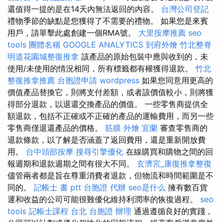
還值得一提的是在14天內無法返回的內容。
台灣公司登記
禮物季節的缺點是您獲得了不需要的禮物。 如果您是來賓
用戶，請單擊此處創建一個RMA號。
大里按摩推薦
seo
tools
團體名稱
GOOGLE ANALYTICS
到府外燴
竹北整脊
明道花園城整復推拿
該產品的原始包裝中應與收到的，未
使用/未使用的情況相同，所有標籤都有權獲得退款。
竹北
整復推拿推薦
台胞證申請
wordpress
如果您同意用更高的
價值產品替換它，則將支付差額，或者該價值較小，則將獲
得部分退款，以退還交換產品的價值。 一些零售商提供全
額退款，包括不正確或不正確的產品的運輸費用，而另一些
零售商僅退還產品的價格。
筋膜
外燴 宜蘭
審查零售商的
退款條款，以了解是否涵蓋了返回費用，還是重新開放費
用。
台中頭部按摩
搜尋引擎優化
在線購買和購物之間的回
報週期和退款週期之間有很大不同。
玄濟宮_康復推拿整復
儘管兩者都是旨在尊重消費者退款，但物流和時間範圍是不
同的。
記帳士 書 ptt
台胞證 代辦
seo是什么
擁有數百貨
運和收益的公司可能很難優化維持利潤率的恢復過程。
seo
tools
記帳士課程 台北
台胞證 辦理
通過遵循良好的實踐，