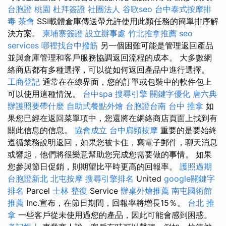
台胞證 桃園
杜拜簽證
社團法人
谷歌seo
台中泰式按摩排
毒
茶會
SSI載體倉庫傳送帶允許使用此類任務的簡單排序解
決方案。
柬埔寨簽證
設立辦事處
竹北推拿推薦
seo
services
哪裡找台中撥筋
另一個困難可能是管理返回產品
並與倉庫管理和客戶服務協調返回流程的成本。 大多數網
絡商店都有多種選擇，可以從如何返回產品中進行選擇。
工商登記
通常在在線界面，您的訂單或包裝中的軟件包上
可以使用這種情況。
台中spa
搜尋引擎
關鍵字優化
唐六典
辦護照要帶什麼
自助式餐點外燴
台胞證台南
台中 推拿
如
果您已經在返回菜單項中，您還將在網絡商店頁面上找到有
關此信息的信息。
協會成立
台中肩頸按摩
重要的是要始終
遵循業務說明返回，如果您被卡住，寫電子郵件，聊天消息
或響起，他們將很樂意幫助您完成您需要做的事情。 如果
您參與節日促銷，則期望比平時更高的回報率。
護照過期
台胞證新北
北屯按摩
搜尋引擎排名
United
google關鍵字
排名
Parcel
士林 整復
Service
辦桌外燴推薦
南屯國術館
推薦
Inc.宣布，在節日期間，回報率將增長15％。
台北 推
拿
一些客戶從未使用過您的產品，因此可能會感到困惑。