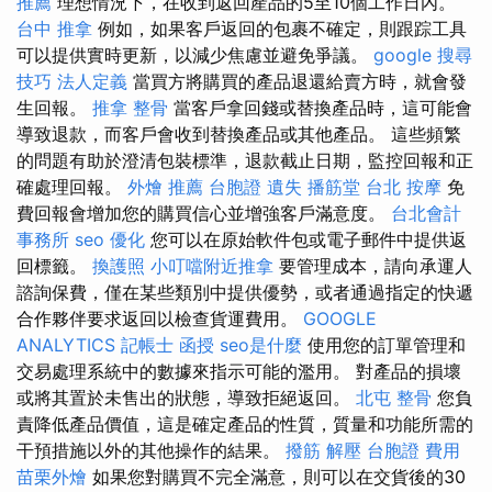
推薦
理想情況下，在收到返回產品的5至10個工作日內。
台中 推拿
例如，如果客戶返回的包裹不確定，則跟踪工具
可以提供實時更新，以減少焦慮並避免爭議。
google 搜尋
技巧
法人定義
當買方將購買的產品退還給賣方時，就會發
生回報。
推拿 整骨
當客戶拿回錢或替換產品時，這可能會
導致退款，而客戶會收到替換產品或其他產品。 這些頻繁
的問題有助於澄清包裝標準，退款截止日期，監控回報和正
確處理回報。
外燴 推薦
台胞證 遺失
播筋堂
台北 按摩
免
費回報會增加您的購買信心並增強客戶滿意度。
台北會計
事務所
seo 優化
您可以在原始軟件包或電子郵件中提供返
回標籤。
換護照
小叮噹附近推拿
要管理成本，請向承運人
諮詢保費，僅在某些類別中提供優勢，或者通過指定的快遞
合作夥伴要求返回以檢查貨運費用。
GOOGLE
ANALYTICS
記帳士 函授
seo是什麼
使用您的訂單管理和
交易處理系統中的數據來指示可能的濫用。 對產品的損壞
或將其置於未售出的狀態，導致拒絕返回。
北屯 整骨
您負
責降低產品價值，這是確定產品的性質，質量和功能所需的
干預措施以外的其他操作的結果。
撥筋 解壓
台胞證 費用
苗栗外燴
如果您對購買不完全滿意，則可以在交貨後的30