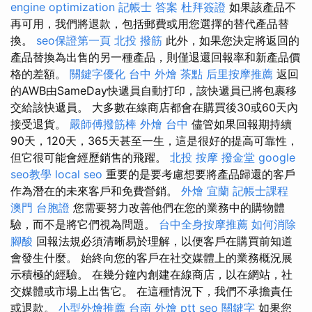
engine optimization
記帳士 答案
杜拜簽證
如果該產品不
再可用，我們將退款，包括郵費或用您選擇的替代產品替
換。
seo保證第一頁
北投 撥筋
此外，如果您決定將返回的
產品替換為出售的另一種產品，則僅退還回報率和新產品價
格的差額。
關鍵字優化
台中 外燴 茶點
后里按摩推薦
返回
的AWB由SameDay快遞員自動打印，該快遞員已將包裹移
交給該快遞員。 大多數在線商店都會在購買後30或60天內
接受退貨。
嚴師傅撥筋棒
外燴 台中
儘管如果回報期持續
90天，120天，365天甚至一生，這是很好的提高可靠性，
但它很可能會經歷銷售的飛躍。
北投 按摩
撥金堂
google
seo教學
local seo
重要的是要考慮想要將產品歸還的客戶
作為潛在的未來客戶和免費營銷。
外燴 宜蘭
記帳士課程
澳門 台胞證
您需要努力改善他們在您的業務中的購物體
驗，而不是將它們視為問題。
台中全身按摩推薦
如何消除
腳酸
回報法規必須清晰易於理解，以便客戶在購買前知道
會發生什麼。 始終向您的客戶在社交媒體上的業務概況展
示積極的經驗。 在幾分鐘內創建在線商店，以在網站，社
交媒體或市場上出售它。 在這種情況下，我們不承擔責任
或退款。
小型外燴推薦
台南 外燴 ptt
seo 關鍵字
如果您