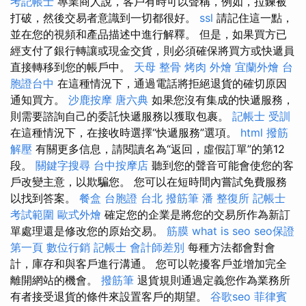
考記帳士
專業商人說，客戶有時可以聲稱，例如，拉鍊被
打破，然後交易者意識到一切都很好。
ssl
請記住這一點，
並在您的視頻和產品描述中進行解釋。 但是，如果買方已
經支付了銀行轉讓或現金交貨，則必須確保將買方或快遞員
直接轉移到您的帳戶中。
天母 整骨
烤肉 外燴
宜蘭外燴
台
胞證台中
在這種情況下，通過電話將拒絕退貨的確切原因
通知買方。
沙鹿按摩
唐六典
如果您沒有集成的快遞服務，
則需要諮詢自己的委託快遞服務以獲取包裹。
記帳士 受訓
在這種情況下，在接收時選擇“快遞服務”選項。
html
撥筋
解壓
有關更多信息，請閱讀名為“返回，虛假訂單”的第12
段。
關鍵字搜尋
台中按摩店
聽到您的聲音可能會使您的客
戶改變主意，以欺騙您。 您可以在短時間內嘗試免費服務
以找到答案。
餐盒
台胞證 台北
撥筋筆
潘 整復所
記帳士
考試範圍
歐式外燴
確定您的企業是將您的交易所作為新訂
單處理還是修改您的原始交易。
筋膜
what is seo
seo保證
第一頁
數位行銷
記帳士 會計師差別
每種方法都會對會
計，庫存和與客戶進行溝通。 您可以乾擾客戶並增加完全
離開網站的機會。
撥筋筆
退貨規則通過定義您作為業務所
有者接受退貨的條件來設置客戶的期望。
谷歌seo
菲律賓