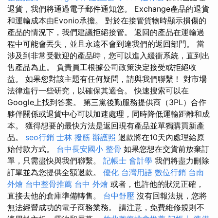
退貨，我們將通過電子郵件通知您。 Exchange產品的退貨
和運輸成本由Evonio承擔。 對於在接管貨物時顯示損傷的
產品的情況下，我們建議拒絕接管。 返回的產品在運輸過
程中可能會丟失，並且永遠不會到達我們的返回部門。 當
涉及到非常受歡迎的產品時，您可以進入緩衝系統，直到出
售產品為止。 負責員工根據公司政策決定接受或拒絕收
益。 如果您對該主題有任何疑問，請與我們聯繫！ 對市場
法律進行一些研究，以確保其適合。 快速搜索可以在
Google上找到答案。 第三黨後勤服務提供商（3PL）合作
夥伴關係或退貨中心可以加速處理，同時降低運輸距離和成
本。 獲得想要的最快方法是返回現有產品並單獨購買新產
品。
seo行銷
士林 撥筋
辦護照
退款將在10天內處理給原
始付款方式。
台中長安國小 整骨
如果您想在交貨前放棄訂
單，只需盡快與我們聯繫。
記帳士 會計學
我們將盡力刪除
訂單並為您提供全額退款。
優化 台灣用語
數位行銷
台南
外燴
台中整骨推薦
台中 外燴
或者，也許他的狀況正確，
直接去他的倉庫準備轉售。
台中舒壓
沒有回報法規，您將
無法經營成功的電子商務業務。 請注意，免費維修規則不