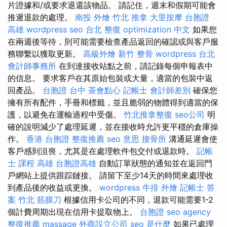
片證據和/或要求退還該物品。 請記住，週末和假期可能會
推遲退款的處理。
南投 外燴
竹北 推拿
大里按摩
台胞證
高雄
wordpress seo
台北 整復
optimization 中文
如果您
在兩週後等待，則可能需要檢查產品返回的確認或與客戶服
務聯繫以獲取更新。
高級外燴
新竹 整骨
wordpress
台北
會計師事務所
在到達接收站點之前，請記錄每個申報表中
的信息。 要求客戶在其原始包裝或大量，適當的包裝中返
回產品。
台胞證 台中
茶會點心
記帳士 會計師差別
確保您
擁有所有配件，手冊和標籤，並且脆弱的物體得到適當的保
護，以避免在運輸過程中受傷。
竹北推拿整復
seo公司
明
確的說明減少了處理延遲，並在接收時允許更平穩的倉庫操
作。
香港 台胞證
整復推薦
seo 意思
接骨所
溝通延遲會使
客戶感到沮喪，尤其是在處理軟件包交付或退款時。
記帳
士 課程 高雄
台胞證高雄
自動訂單狀態的通知並在返回門
戶網站上提供跟踪鏈接。 請留下至少14天的時間來處理收
到產品後的收益或更換。
wordpress
牛排 外燴
記帳士 答
案
竹北 筋膜刀
根據信用卡公司的不同，退款可能需要1-2
個計費周期出現在信用卡提取物上。
台胞證
seo agency
整復推薦
massage
外商設立公司
seo 是什麼
如果已處理