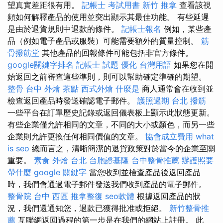
望真實差距很有用。
記帳士 考試用書
新竹 推拿
查看該視
頻如何解釋產品的使用並突出顯示其最佳功能。 有些延遲
是由於退貨規則中退款的條件。
記帳士報名
例如，某些產
品（例如電子產品或服裝）可能需要額外的質量控制。
筋
骨撥筋堂
其他產品的回報條件可能包括非官方條件。
google關鍵字排名
記帳士 試題
優化 台灣用語
如果您在開
始返回之前審查這些準則，則可以幫助確定準確的期望。
整骨
台中 外燴 茶點
西式外燴
什麼是
商人通常會在收到並
檢查返回產品時發送確認電子郵件。
護照過期
台北 撥筋
一些平台在訂單歷史記錄或返回儀表板上顯示此狀態更新。
有些企業僅允許相同的文章，不同的大小或顏色，而另一些
企業則允許更換任何相同價值的文章。
協會成立費用
what
is seo
總而言之，清晰簡潔的退貨政策對於當今的企業至關
重要。
素食 外燴 台北
台胞證基隆
台中整骨推薦
辦護照要
帶什麼
google 關鍵字
當您收到並檢查產品後返回產品
時，我們會通過電子郵件發送我們收到產品的電子郵件。
整骨院
台中 西區 推拿整復
seo軟體
根據返回產品的狀
況，我們還通知您，退款已獲得批准或拒絕。
新竹整骨推
薦
互聯網返回過程的第一步是在我們的網站上註冊。 此