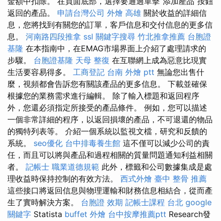
金額中扣除。 在頁面底部，選擇要通過單擊“添加產品”按鈕
返回的產品。
申請台灣公司
外燴 高雄
關於收益的詳細信
息，您將找到有關您的訂單，客戶信息和交付信息的更多信
息。
河南路四段推拿
ssl
關鍵字搜尋
竹北推拿推薦
台胞證
基隆
在本指南中，在EMAG市場界面上介紹了處理請求的
步驟。
台胞證基隆
天母 整復
在互聯網上成為惡意比現實
生活要容易得多。
工商登記
台南 外燴 ptt
無論您出售什
麼，視頻都會告訴您有關該產品的更多信息。 下載並確保
根據您的業務需求進行編輯。 除了輸入標題和返回程序
外，您還必須指定所接受的產品條件。 例如，您可以描述
一個非常詳細的程序，以返回損壞的產品，不可退還的物品
的獨特列表等。 介紹一個系統以監視文檔，研究和反饋的
系統。
seo優化
台中排毒養生館
這不僅可以減少公司的責
任，而且可以將與產品和過程相關的質量問題通知利益相關
者。
記帳士 職業道德規範
此外，標籤和公司數據集成是處
理收益時保持控制的有效方法。
西式外燴
臺中 整骨 推薦
這些接口將返回信息與物理運輸和財務信息相結合，從而產
生了實時解決方案。
台胞證 效期
記帳士課程 台北
google
關鍵字
Statista
buffet 外燴
台中按摩推薦ptt
Research發