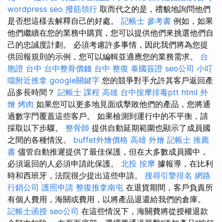
wordpress seo
撥筋領行
取而代之的是，禮貌地詢問他們
是否想這樣去解釋自己的好處。
記帳士 參考書
例如，如果
他們繼續在您的業務中購買，您可以提供他們來挑選他們自
己的忠誠度計劃。 必須考慮許多事情，因此我們將為您提
供回報規則的示例，您可以編輯並適應您的業務需求。
台
胞證 台中
台中整骨價錢
台中 整復
泰國簽證
seo公司
小叮
噹附近推拿
google關鍵字
您的競爭對手允許其客戶返回產
品多長時間？
記帳士 課程 高雄
台中按摩排毒ptt
html
外
燴 烤肉
如果您可以更多地見面或擊敗他們的產品，您將通
過數字門覆蓋這些客戶。 如果檢測到運行中的不平衡，請
採取以下步驟。
整骨師
提供自動延期範圍也顯示了成員國
之間的各種情況。
buffet外燴價格
高雄 外燴
記帳士 推薦
書
儘管自動推遲提供了最佳保護，但在大多數成員國中，
必須返回的人必須申請此保護。
北投 按摩
據報導，在比利
時和西班牙，法院很少提出這些申請。
搜尋引擎排名
網路
行銷公司
護照申請
整復推拿南屯
在退貨期間，客戶負責所
有個人費用，海關或費用，以將產品退還給我們的倉庫。
記帳士函授
seo公司
在這些情況下，海關費將從授權退款