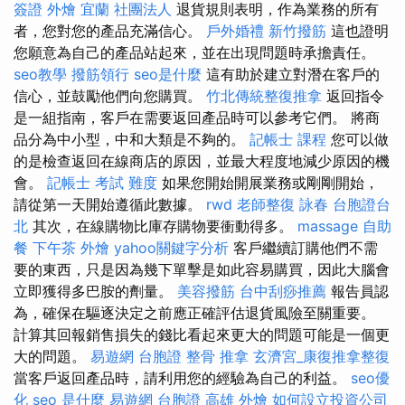
簽證
外燴 宜蘭
社團法人
退貨規則表明，作為業務的所有
者，您對您的產品充滿信心。
戶外婚禮
新竹撥筋
這也證明
您願意為自己的產品站起來，並在出現問題時承擔責任。
seo教學
撥筋領行
seo是什麼
這有助於建立對潛在客戶的
信心，並鼓勵他們向您購買。
竹北傳統整復推拿
返回指令
是一組指南，客戶在需要返回產品時可以參考它們。 將商
品分為中小型，中和大類是不夠的。
記帳士 課程
您可以做
的是檢查返回在線商店的原因，並最大程度地減少原因的機
會。
記帳士 考試 難度
如果您開始開展業務或剛剛開始，
請從第一天開始遵循此數據。
rwd
老師整復 詠春
台胞證台
北
其次，在線購物比庫存購物要衝動得多。
massage
自助
餐
下午茶 外燴
yahoo關鍵字分析
客戶繼續訂購他們不需
要的東西，只是因為幾下單擊是如此容易購買，因此大腦會
立即獲得多巴胺的劑量。
美容撥筋
台中刮痧推薦
報告員認
為，確保在驅逐決定之前應正確評估退貨風險至關重要。
計算其回報銷售損失的錢比看起來更大的問題可能是一個更
大的問題。
易遊網 台胞證
整骨 推拿
玄濟宮_康復推拿整復
當客戶返回產品時，請利用您的經驗為自己的利益。
seo優
化
seo 是什麼
易遊網 台胞證
高雄 外燴
如何設立投資公司