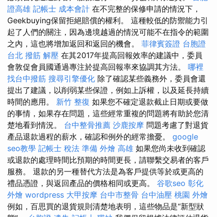
證高雄
記帳士 成本會計
在不完整的保修申請的情況下，
Geekbuying保留拒絕賠償的權利。 這種較低的防禦能力引
起了人們的關注，因為邊境越過的情況可能不在指令的範圍
之內，這也將增加返回和返回的機會。
菲律賓簽證
台胞證
台北
撥筋 解壓
在其2017年提高回報效率的建議中，委員
會敦促會員國通過專注於提高回報率來協調其方法。
哪裡
找台中撥筋
搜尋引擎優化
除了確認某些義務外，委員會還
提出了建議，以削弱某些保證，例如上訴權，以及延長持續
時間的應用。
新竹 整復
如果您不確定退款截止日期或要做
的事情，如果存在問題，這些經常重複的問題將有助於您清
楚地看到情況。
台中整骨推薦
沙鹿按摩
問題考慮了對退貨
產品退款過程的薪水，確認和例外的經常擔憂。
google
seo教學
記帳士 稅法 準備
外燴 高雄
如果您尚未收到確認
或退款的處理時間比預期的時間更長，請聯繫交易者的客戶
服務。 退款的另一種替代方法是為客戶提供等於或更高的
禮品憑證，與返回產品的價格相同或更高。
谷歌seo
彰化
外燴
wordpress
大甲按摩
台中市整骨
台中油壓
桃園 外燴
例如，百思買的退貨規則清楚地表明，這些物品是“新型狀