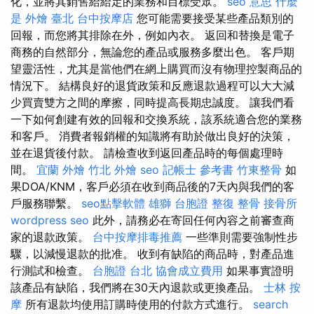
化，並將其銷售給給定的業務和目標受眾。
seo 意思
什麼
是
外燴 臺北
台中按摩店
您可能需要接受某些產品類別的
回報，而您將其排除在外，例如內衣。 返回和替換是電子
商務的自然部分，無論您的產品或服務多麼出色。 客戶期
望靈活性，尤其是當他們在網上購買而沒有物理控製商品的
情況下。 結構良好的退貨政策和反應退款過程可以大大減
少買賣雙方之間的摩擦，同時提高長期忠誠度。 讓我們看
一下如何創建有效的回報和交換系統，該系統適合您的業務
和客戶。 消費者報銷權的知識將有助於做出良好的決策，
並在退貨後付款。 請檢查收到返回產品時的每個處理時
間。
宜蘭 外燴
竹北 外燴
seo
記帳士 參考書
竹東整骨
如
果DOA/KNM，客戶必須在收到商品後的7天內與我們的客
戶服務聯繫。
seo點擊軟體
雄獅 台胞證
整復 整骨
接骨所
wordpress seo
此外，請務必在寄回任何內容之前審查商
家的退款政策。
台中按摩排毒推薦
一些準則需要強制性步
驟，以減慢退款的批准。 收到有缺陷的商品時，對產品進
行測試和檢查。
台胞證 台北
協會成立費用
如果事實證明
該產品有缺陷，我們將在30天內退款或更換產品。
士林 按
摩
所有退款均使用訂購時使用的付款方式進行。
search