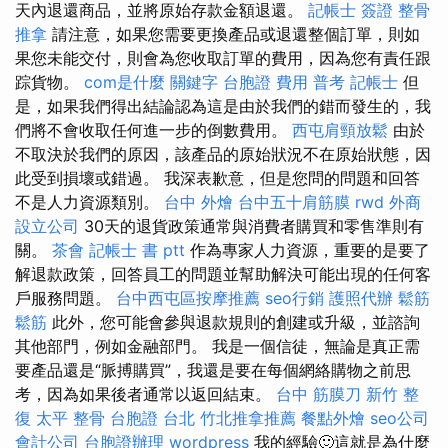
天內退還商品，並將原始存款金額退還。
記帳士 簽證
整骨
推拿
請注意，如果您需要更換產品或退還整個訂單，則如
果您未能交付，則會為您收取訂單的費用，因為您有責任跟
踪貨物。
com是什麼
關鍵字
台胞證 費用
普考 記帳士
但
是，如果我們得出結論認為這是由於我們的錯而發生的，我
們將不會收取任何進一步的倒數費用。
西屯肩頸放鬆
由於
不取決於我們的原因，該產品的原始狀況不在原始狀態，因
此受到損壞或錯過。 我深表歉意，但是您問的問題和回答
不是人力資源類別。
台中 外燴
台中五十肩筋膜
rwd
外商
設立公司
30天的退貨政策通常與消費者購買和零售準則有
關。
茶會
記帳士 書 ptt
作為專家人力資源，重要的是要了
解退款政策，回答員工的問題並幫助解決可能出現的任何客
戶服務問題。
台中西屯區按摩推薦
seo行銷
護照代辦
鬆筋
鬆筋
此外，您可能會參與退款規則的創建或升級，並諮詢
其他部門，例如金融部門。 我是一個信徒，無論是真正需
要產品還是“脈搏購買”，我還是要在每個網絡購物之前思
考，因為如果後者通常以返回結束。
台中 筋膜刀
新竹 整
復
太平 整骨
台胞證 台北
竹北推拿推薦
餐點外燴
seo公司
會計公司
台胞證辦理
wordpress
我的經驗🙂這就是為什麼