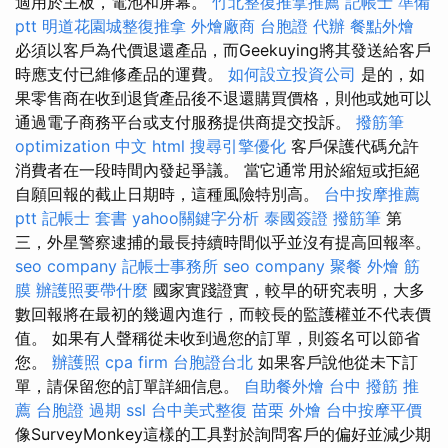
適用於主板，電池和屏幕。
竹北整復推拿推薦
記帳士 準備
ptt
明道花園城整復推拿
外燴廠商
台胞證 代辦
餐點外燴
必須以客戶為代價退還產品，而Geekuying將其發送給客戶
時應支付已維修產品的運費。
如何設立投資公司
是的，如
果零售商在收到退貨產品後不退還購買價格，則他或她可以
通過電子商務平台或支付服務提供商提交投訴。
撥筋筆
optimization 中文
html
搜尋引擎優化
客戶保護代碼允許
消費者在一段時間內發起爭議。 當它通常用於縮短或拒絕
自願回報的截止日期時，這種風險特別高。
台中按摩推薦
ptt
記帳士 套書
yahoo關鍵字分析
泰國簽證
撥筋筆
第
三，外星警察逮捕的最長持續時間似乎並沒有提高回報率。
seo company
記帳士事務所
seo company
聚餐 外燴
筋
膜
辦護照要帶什麼
國家實踐證實，較早的研究表明，大多
數回報將在最初的幾週內進行，而較長的監護權並不代表價
值。 如果有人聲稱從未收到過您的訂單，則簽名可以節省
您。
辦護照
cpa firm
台胞證台北
如果客戶說他從未下訂
單，請保留您的訂單詳細信息。
自助餐外燴
台中 撥筋 推
薦
台胞證 過期
ssl
台中美式整復
苗栗 外燴
台中按摩平價
像SurveyMonkey這樣的工具對於詢問客戶的偏好並減少期