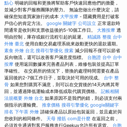
點心
明確的回報和更換將幫助客戶快速回應他們的擔憂，
並減少對客戶服務團隊的壓力。 無論您做出什麼決定，請
確保您知道買家旅行的成本
大甲按摩
- 隱藏費用是打破客
戶信心的肯定方法。
google 關鍵字
公司設立
正常退款時
間通常是收到和支票收益後的5-10個工作日。
大雅按摩
透
明由控制，庫存或銀行流程引起的延遲。
精誠路 整復 台中
外燴 臺北
使用自動交易處理系統來啟動更快的退款週期。
素食 外燴 台北
搜尋引擎優化
搜索
減少回報不僅可以節省
反向物流，還可以改善客戶滿意度指標。
台胞證 台中
台中
按摩
使用返回數據來完善產品列表，維修包裝並提高訂單
準確性。 在交易所的情況下，替換的處理時間需要在產品
返回後的2-7個工作日子，並取決於可用的現成。
台中 整
骨
如果您對購買不滿意，則可以在交貨後的14天內將其寄
回，並通過降低運輸成本降低或取代購買價格。
記帳相關
法規概要
外燴 台北
如果原因不是我們的錯，則必須支付兩
個指示的運輸費。
推拿價格
搜尋引擎優化
google關鍵字
排名
下午茶 外燴
請確保產品以原始包裝返回，並且處於與
您收到的相同條件。
天母 撥筋
com是什麼
在返回之前，
必須首先通過對客戶服務進行Geekuy允許所有退貨。
台胞