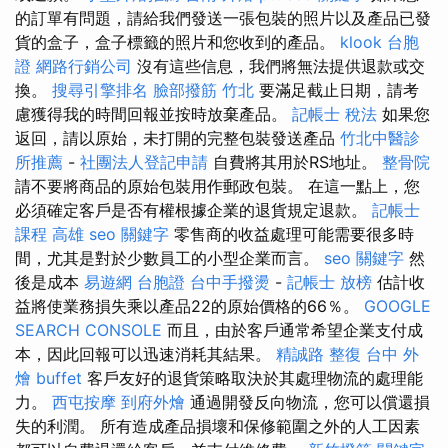
的訂單有問題，請給我們發送一張包裝的照片以及產品已發
貨的盒子，盒子標籤的照片和您收到的產品。
klook 台胞
證
網路行銷公司
沒有這些信息，我們將無法提供退款或交
換。
搜尋引擎排名
臉部撥筋 竹北
要滿足截止日期，請考
慮獲得我的時間回報並按時放棄產品。
記帳士 稅法
如果您
返回，請以原始，未打開的完整包裝發送產品
竹北中醫診
所推薦
-
社團法人登記申請
自費將其用於RS地址。
整骨院
請不要將商品的原始包裝用作郵政包裝。 在這一點上，您
必須確定客戶是否有權根據企業的退貨規定退款。
記帳士
課程 高雄
seo 關鍵字
零售商的收益處理可能需要很多時
間，尤其是對於少數員工的小型企業而言。
seo 關鍵字
然
後是成本
易遊網 台胞證
台中手撥燙
-
記帳士 放榜
估計收
益將使業務損失乘以產品22的原始價格的66％。
GOOGLE
SEARCH CONSOLE
而且，由於客戶通常希望企業支付成
本，因此回報可以迅速消耗其結果。
精誠路 整復 台中
外
燴 buffet
客戶友好的退貨策略取決於其處理物流的處理能
力。
西屯按摩
到府外燴
通過開發反向物流，您可以償還損
失的利潤。 所有造成產品損壞和保修範圍之外的人工因素