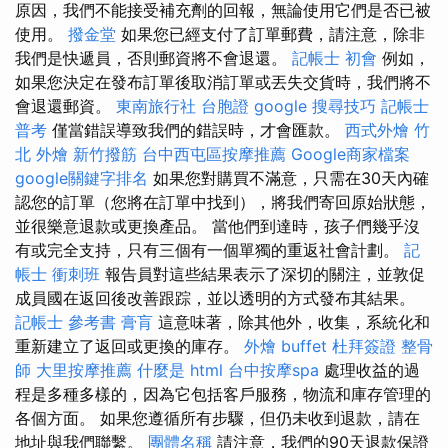
原因，我們不能接受補充劑的回報，無論使用它們是否已被
使用。
撥金堂
如果您已經支付了訂單郵費，請注意，除非
我們是快遞員，否則郵資將不會退還。
記帳士 初會
例如，
如果您決定在發布訂單後取消訂單或丟失交貨時，我們將不
會退還郵資。
東南旅行社 台胞證
google 搜尋技巧
記帳士
普考
僅當錯誤導致我們的錯誤時，才會匯款。
西式外燴
竹
北 外燴
新竹撥筋
台中西屯區按摩推薦
Google商家檔案
google關鍵字排名
如果您對購買不滿意，只需在30天內確
認您的訂單（您將在訂單中找到），將我們寄回原始狀態，
並很樂意退款或更換產品。 當他們到達時，孩子們幾乎沒
有或完全支持，只有三個有一個單獨的重返社會計劃。
記
帳士 衝刺班
報告員對這些結果表示了深切的關注，並敦促
成員國在返回後改善跟踪，並以透明的方式發布其結果。
記帳士 參考書
膏肓
這意味著，除其他外，收集，系統化和
重新建立了返回或更換的庫存。
外燴 buffet
杜拜簽證
整骨
師
大里按摩推薦
什麼是
html
台中按摩spa
處理收益的過
程是多種多樣的，因為它包括客戶服務，物流和庫存管理的
各個方面。 如果您遵循所有步驟，但仍未收到退款，請在
地址與我們聯繫。
團體名稱
請注意，我們的90天退款保證