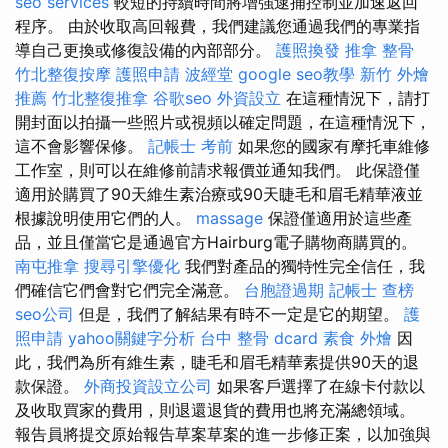
seo services
較短的持續時間將增強逮捕控制並加速返回
程序。 由於收取高回報費，我們建議您通過我們的專業指
導自己更換或修復設備的內部部分。
護照換發
推拿 整骨
竹北整復按摩
護照申請
波經堂
google seo教學
新竹 外燴
推薦
竹北整復推拿
谷歌seo
外資設立
在這種情況下，請打
開封面以拍攝一些照片或視頻以確定問題，在這種情況下，
這不會影響保修。
記帳士 考前
如果您的國家有摩托車維修
工作室，則可以在維修前請求報價並通知我們。 此保證僅
適用於購買了90天維生素治療或90天睫毛和眉毛精華液並
根據說明使用它們的人。
massage
保證僅適用於這些產
品，並且僅當它是通過官方Hairburg電子購物商購買的。
南屯推拿
搜尋引擎優化
我們對產品的獨特性完全信任，我
們確信它們會對它們完全滿意。
台胞證過期
記帳士 查榜
seo公司
但是，我們了解結果有時不一定是它的期望。
護
照申請
yahoo關鍵字分析
台中 整骨 dcard
素食 外燴
因
此，我們為所有維生素，睫毛和眉毛精華素提供90天的退
款保證。
外商投資設立公司
如果客戶選擇了在線卡付款以
及收取買家的費用，則退還退貨的費用也將充滿總領域。
報告員將提交原始報告草案草案的進一步修正案，以加強與