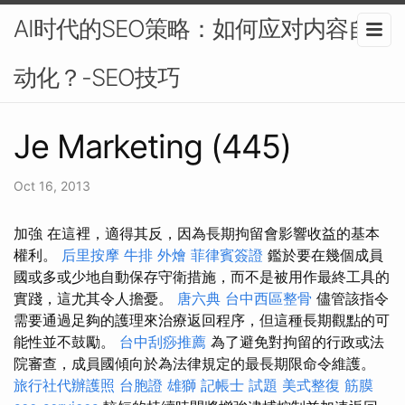
AI时代的SEO策略：如何应对内容自
动化？-SEO技巧
Je Marketing (445)
Oct 16, 2013
加強 在這裡，適得其反，因為長期拘留會影響收益的基本
權利。
后里按摩
牛排 外燴
菲律賓簽證
鑑於要在幾個成員
國或多或少地自動保存守衛措施，而不是被用作最終工具的
實踐，這尤其令人擔憂。
唐六典
台中西區整骨
儘管該指令
需要通過足夠的護理來治療返回程序，但這種長期觀點的可
能性並不鼓勵。
台中刮痧推薦
為了避免對拘留的行政或法
院審查，成員國傾向於為法律規定的最長期限命令維護。
旅行社代辦護照
台胞證 雄獅
記帳士 試題
美式整復 筋膜