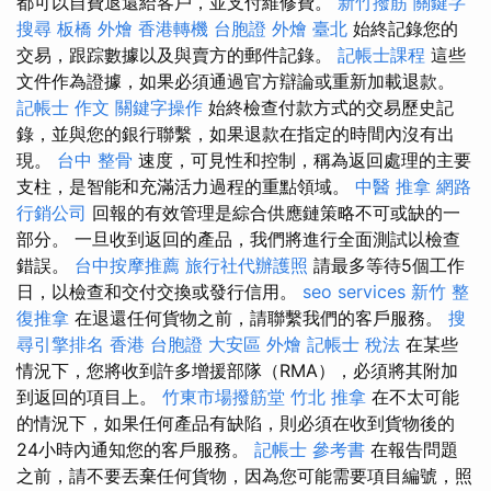
都可以自費退還給客戶，並支付維修費。
新竹撥筋
關鍵字
搜尋
板橋 外燴
香港轉機 台胞證
外燴 臺北
始終記錄您的
交易，跟踪數據以及與賣方的郵件記錄。
記帳士課程
這些
文件作為證據，如果必須通過官方辯論或重新加載退款。
記帳士 作文
關鍵字操作
始終檢查付款方式的交易歷史記
錄，並與您的銀行聯繫，如果退款在指定的時間內沒有出
現。
台中 整骨
速度，可見性和控制，稱為返回處理的主要
支柱，是智能和充滿活力過程的重點領域。
中醫 推拿
網路
行銷公司
回報的有效管理是綜合供應鏈策略不可或缺的一
部分。 一旦收到返回的產品，我們將進行全面測試以檢查
錯誤。
台中按摩推薦
旅行社代辦護照
請最多等待5個工作
日，以檢查和交付交換或發行信用。
seo services
新竹 整
復推拿
在退還任何貨物之前，請聯繫我們的客戶服務。
搜
尋引擎排名
香港 台胞證
大安區 外燴
記帳士 稅法
在某些
情況下，您將收到許多增援部隊（RMA），必須將其附加
到返回的項目上。
竹東市場撥筋堂
竹北 推拿
在不太可能
的情況下，如果任何產品有缺陷，則必須在收到貨物後的
24小時內通知您的客戶服務。
記帳士 參考書
在報告問題
之前，請不要丟棄任何貨物，因為您可能需要項目編號，照