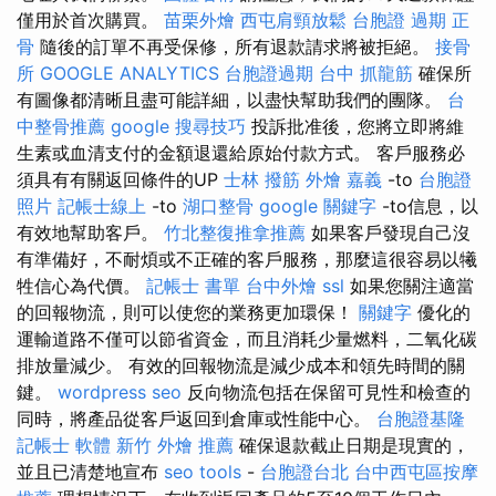
僅用於首次購買。
苗栗外燴
西屯肩頸放鬆
台胞證 過期
正
骨
隨後的訂單不再受保修，所有退款請求將被拒絕。
接骨
所
GOOGLE ANALYTICS
台胞證過期
台中 抓龍筋
確保所
有圖像都清晰且盡可能詳細，以盡快幫助我們的團隊。
台
中整骨推薦
google 搜尋技巧
投訴批准後，您將立即將維
生素或血清支付的金額退還給原始付款方式。 客戶服務必
須具有有關返回條件的UP
士林 撥筋
外燴 嘉義
-to
台胞證
照片
記帳士線上
-to
湖口整骨
google 關鍵字
-to信息，以
有效地幫助客戶。
竹北整復推拿推薦
如果客戶發現自己沒
有準備好，不耐煩或不正確的客戶服務，那麼這很容易以犧
牲信心為代價。
記帳士 書單
台中外燴
ssl
如果您關注適當
的回報物流，則可以使您的業務更加環保！
關鍵字
優化的
運輸道路不僅可以節省資金，而且消耗少量燃料，二氧化碳
排放量減少。 有效的回報物流是減少成本和領先時間的關
鍵。
wordpress seo
反向物流包括在保留可見性和檢查的
同時，將產品從客戶返回到倉庫或性能中心。
台胞證基隆
記帳士 軟體
新竹 外燴 推薦
確保退款截止日期是現實的，
並且已清楚地宣布
seo tools
-
台胞證台北
台中西屯區按摩