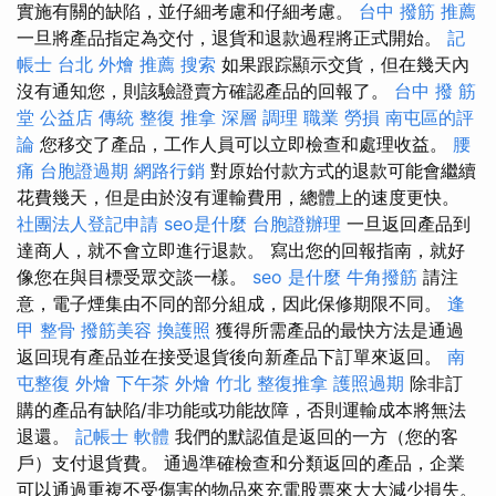
實施有關的缺陷，並仔細考慮和仔細考慮。
台中 撥筋 推薦
一旦將產品指定為交付，退貨和退款過程將正式開始。
記
帳士
台北 外燴 推薦
搜索
如果跟踪顯示交貨，但在幾天內
沒有通知您，則該驗證賣方確認產品的回報了。
台中 撥 筋
堂 公益店 傳統 整復 推拿 深層 調理 職業 勞損 南屯區的評
論
您移交了產品，工作人員可以立即檢查和處理收益。
腰
痛
台胞證過期
網路行銷
對原始付款方式的退款可能會繼續
花費幾天，但是由於沒有運輸費用，總體上的速度更快。
社團法人登記申請
seo是什麼
台胞證辦理
一旦返回產品到
達商人，就不會立即進行退款。 寫出您的回報指南，就好
像您在與目標受眾交談一樣。
seo 是什麼
牛角撥筋
請注
意，電子煙集由不同的部分組成，因此保修期限不同。
逢
甲 整骨
撥筋美容
換護照
獲得所需產品的最快方法是通過
返回現有產品並在接受退貨後向新產品下訂單來返回。
南
屯整復
外燴
下午茶 外燴
竹北 整復推拿
護照過期
除非訂
購的產品有缺陷/非功能或功能故障，否則運輸成本將無法
退還。
記帳士 軟體
我們的默認值是返回的一方（您的客
戶）支付退貨費。 通過準確檢查和分類返回的產品，企業
可以通過重複不受傷害的物品來充電股票來大大減少損失。