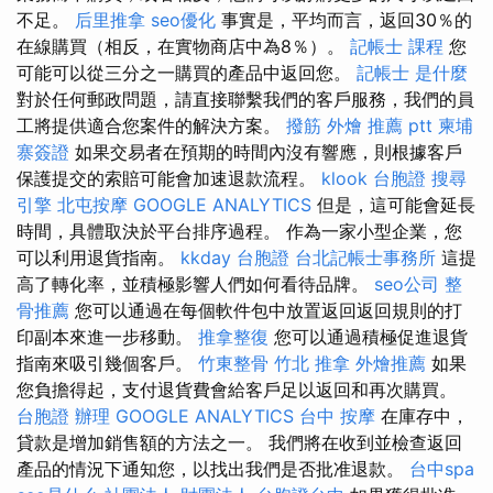
不足。
后里推拿
seo優化
事實是，平均而言，返回30％的
在線購買（相反，在實物商店中為8％）。
記帳士 課程
您
可能可以從三分之一購買的產品中返回您。
記帳士 是什麼
對於任何郵政問題，請直接聯繫我們的客戶服務，我們的員
工將提供適合您案件的解決方案。
撥筋
外燴 推薦 ptt
柬埔
寨簽證
如果交易者在預期的時間內沒有響應，則根據客戶
保護提交的索賠可能會加速退款流程。
klook 台胞證
搜尋
引擎
北屯按摩
GOOGLE ANALYTICS
但是，這可能會延長
時間，具體取決於平台排序過程。 作為一家小型企業，您
可以利用退貨指南。
kkday 台胞證
台北記帳士事務所
這提
高了轉化率，並積極影響人們如何看待品牌。
seo公司
整
骨推薦
您可以通過在每個軟件包中放置返回返回規則的打
印副本來進一步移動。
推拿整復
您可以通過積極促進退貨
指南來吸引幾個客戶。
竹東整骨
竹北 推拿
外燴推薦
如果
您負擔得起，支付退貨費會給客戶足以返回和再次購買。
台胞證 辦理
GOOGLE ANALYTICS
台中 按摩
在庫存中，
貸款是增加銷售額的方法之一。 我們將在收到並檢查返回
產品的情況下通知您，以找出我們是否批准退款。
台中spa