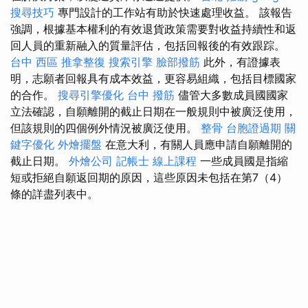
搜尋技巧
專門設計的工作站有助於快速處理收益。 該報告
強調，根據基本權利的有效退貨政策需要對收益持續性和返
回人員的重新融入的質量評估，包括回報後的有效跟踪。
台中 西區 推拿整復
搜索引擎
臉部撥筋
此外，有證據表
明，志願者回報具有成本效益，更容易組織，包括目標國家
的合作。
搜尋引擎優化
台中 撥筋
儘管大多數成員國國家
立法確認，自願離開的截止日期在一般規則中被廣泛使用，
但該規則的四個例外情況被廣泛使用。
整骨
台胞證過期
關
鍵字優化
外燴擺盤
在意大利，有關人員應申請自願離開的
截止日期。
外燴公司
記帳士 線上課程
一些成員國是指縮
短或拒絕自願返回期的原因，這些原因未包括在第7（4）
條的詳盡列表中。