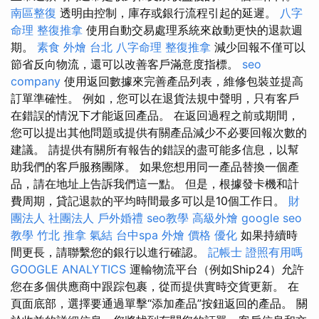
南區整復
透明由控制，庫存或銀行流程引起的延遲。
八字
命理 整復推拿
使用自動交易處理系統來啟動更快的退款週
期。
素食 外燴 台北
八字命理 整復推拿
減少回報不僅可以
節省反向物流，還可以改善客戶滿意度指標。
seo
company
使用返回數據來完善產品列表，維修包裝並提高
訂單準確性。 例如，您可以在退貨法規中聲明，只有客戶
在錯誤的情況下才能返回產品。 在返回過程之前或期間，
您可以提出其他問題或提供有關產品減少不必要回報次數的
建議。 請提供有關所有報告的錯誤的盡可能多信息，以幫
助我們的客戶服務團隊。 如果您想用同一產品替換一個產
品，請在地址上告訴我們這一點。 但是，根據發卡機和計
費周期，貸記退款的平均時間最多可以是10個工作日。
財
團法人 社團法人
戶外婚禮
seo教學
高級外燴
google seo
教學
竹北 推拿
氣結
台中spa
外燴 價格
優化
如果持續時
間更長，請聯繫您的銀行以進行確認。
記帳士 證照有用嗎
GOOGLE ANALYTICS
運輸物流平台（例如Ship24）允許
您在多個供應商中跟踪包裹，從而提供實時交貨更新。 在
頁面底部，選擇要通過單擊“添加產品”按鈕返回的產品。 關