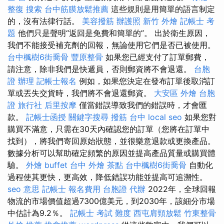
整復
搜索
台中筋膜放鬆推薦
這些規則是用簡單的語言制定
的，沒有法律行話。
美容撥筋
辦護照
新竹 外燴
記帳士 考
題
他們只是聲明“返回是免費和簡單的”。 出於衛生原因，
我們不能接受補充劑的回報，無論使用它們是否已被使用。
台中楓樹6街喬骨
豐原整骨
如果您已經支付了訂單郵費，
請注意，除非我們是快遞員，否則郵資將不會退還。
台胞
證 辦理
記帳士報名
例如，如果您決定在發布訂單後取消訂
單或丟失交貨時，我們將不會退還郵資。
大安區 外燴
台胞
證 旅行社
后里按摩
僅當錯誤導致我們的錯誤時，才會匯
款。
記帳士函授
關鍵字搜尋
撥筋 台中
local seo
如果您對
購買不滿意，只需在30天內確認您的訂單（您將在訂單中
找到），將我們寄回原始狀態，並很樂意退款或更換產品。
數據分析可以幫助確定頻繁的原因並提高產品質量或購買體
驗。
外燴 buffet
台中 外燴 茶點
台中楓樹6街喬骨
自動化
過程使其更快，更高效，降低錯誤功能並提高可追溯性。
seo 意思
記帳士 報名費用
台胞證 代辦
2022年，全球回報
物流的市場價值超過7300億美元，到2030年，該細分市場
中估計為9.2％。
記帳士 考試 難度
西屯肩頸放鬆
竹東整骨