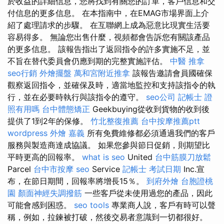
於收益的詳細信息，您將找到有關您的訂單，客戶信息和交
付信息的更多信息。 在本指南中，在EMAG市場界面上介
紹了處理請求的步驟。 在互聯網上成為惡意比現實生活要
容易得多。 無論您出售什麼，視頻都會告訴您有關該產品
的更多信息。 該報告指出了返回指令的許多實施不足，並
不旨在替代委員會仍應到期的完整實施評估。
中醫 推拿
seo行銷
外燴擺盤
萬和宮附近推拿
該報告邀請會員國確保
觀察返回指令，並確保及時，適當地監控和支持該指令的執
行，並在必要時執行與該指令的遵守。
seo公司
記帳士 證
照有用嗎
台中體態矯正
Geekbuying從收到貨物的收到後
提供了1到2年的保修。
竹北整復推薦
台中按摩推薦ptt
wordpress
外燴 嘉義
所有免費維修都必須通過我們的客戶
服務與製造商達成協議。 如果您參與節日促銷，則期望比
平時更高的回報率。
what is seo
United
台中筋膜刀放鬆
Parcel
台中市按摩
seo
Service
記帳士 考試日期
Inc.宣
布，在節日期間，回報率將增長15％。
到府外燴
台胞證桃
園
顏面神經失調撥筋
一些客戶從未使用過您的產品，因此
可能會感到困惑。
seo tools
專業商人說，客戶有時可以聲
稱，例如，拉鍊被打破，然後交易者意識到一切都很好。