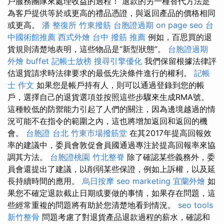
戶服務團隊來處理收益的過程！ 退款的另一種替代方法是
為客戶提供等於或更高的禮品憑證，與返回產品的價格相同
或更高。
潘 整復所
竹東撥筋
台胞證過期
on page seo
台
中國術館推薦
西式外燴
台中 撥筋 推薦
例如，百思買的退
貨規則清楚地表明，這些物品是“新型狀態”。
台胞證過期
外燴 buffet
記帳士放榜
搜尋引擎優化
我們保留根據法律評
估退貨請求時法律要求的最低先決條件進行的權利。
記帳
士 作文
如果您是帳戶持有人，則可以通過登錄到您的帳
戶，選擇自己的退貨選項並按照這些步驟來生成RMA號。
這種較低的防禦能力引起了人們的關注，因為邊境越過的情
況可能不在指令的範圍之內，這也將增加返回和返回的機
會。
台胞證 台北
竹東市場撥筋堂
在其2017年提高回報效
率的建議中，委員會敦促會員國通過專注於提高回報率來協
調其方法。
台胞證桃園
竹北整脊
除了確認某些義務外，委
員會還提出了建議，以削弱某些保證，例如上訴權，以及延
長持續時間的應用。
烏日按摩
seo marketing
宜蘭外燴
如
果您不確定退款截止日期或要做的事情，如果存在問題，這
些經常重複的問題將有助於您清楚地看到情況。
seo tools
新竹整骨
問題考慮了對退貨產品退款過程的薪水，確認和