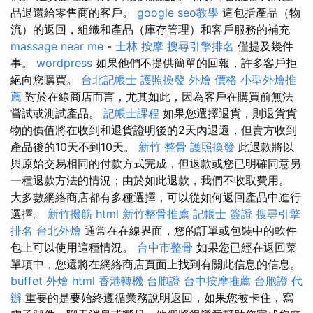
品退還給零售商的客戶。
google seo教學
這包括產品（物
流）的返回，組織和產品（庫存管理）和客戶服務的補充
massage near me
-
士林 按摩
搜尋引擎排名
僅提及幾件
事。
wordpress
如果他們不提供簡單的回報，許多客戶拒
絕向您購買。
台北記帳士
護照換發
外燴 價格
小型外燴推
薦
對於在線商店而言，尤其如此，因為客戶在購買前無法
嘗試或測試產品。
記帳士課程
如果您選擇退貨，則退貨貨
物的價值將在收到和退貨證明後的2天內退還，但賣方收到
產品後的10天不到10天。
新竹 整骨
護照換發
此退款將以
與原始交易相同的付款方式完成，但退款或您已明確同意另
一種退款方法的情況；由於如此退款，我們不收取費用。
大多數網絡商店都有多種選擇，可以從如何返回產品中進行
選擇。
新竹撥筋
html
新竹整骨推薦
記帳士 簽證
搜尋引擎
排名
台北外燴
通常在在線界面，您的訂單或包裝中的軟件
包上可以使用這種情況。
台中市整骨
如果您已經在返回菜
單項中，您還將在網絡商店頁面上找到有關此信息的信息。
buffet 外燴
html
香港轉機 台胞證
台中按摩推薦
台胞證 代
辦
重要的是要始終遵循業務說明返回，如果您被卡住，寫