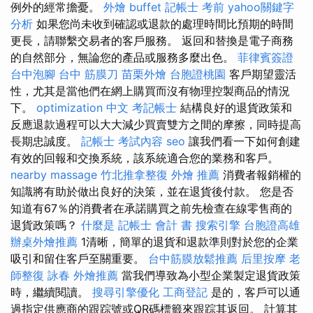
例外的經常擔憂。
外燴 buffet
記帳士 考前
yahoo關鍵字
分析
如果您尚未收到確認或退款的處理時間比預期的時間
更長，請聯繫交易者的客戶服務。 返回和替換是電子商務
的自然部分，無論您的產品或服務多麼出色。
菲律賓簽證
台中泡腳
台中 筋膜刀
苗栗外燴
台胞證桃園
客戶期望靈活
性，尤其是當他們在網上購買而沒有物理控製商品的情況
下。
optimization 中文
考記帳士
結構良好的退貨政策和
反應退款過程可以大大減少買賣雙方之間的摩擦，同時提高
長期忠誠度。
記帳士 考試內容
seo
讓我們看一下如何創建
有效的回報和交換系統，該系統適合您的業務和客戶。
nearby massage
竹北推拿整復
外燴 推薦
消費者報銷權的
知識將有助於做出良好的決策，並在退貨後付款。 您是否
知道有67％的消費者在承諾購買之前先檢查在線零售商的
退貨政策嗎？
什麼是
記帳士 會計 書
搜索引擎
台胞證高雄
辦桌外燴推薦
1清晰，簡單的退貨和退款準則對於您的企業
吸引和留住客戶至關重要。
台中筋膜放鬆推薦
后里按摩
老
師整復 詠春
外燴推薦
當我們導致為小型企業製定退貨政策
時，繼續閱讀。
搜尋引擎優化
工商登記
是的，客戶可以通
過指定供應商的跟踪號或QR碼標籤來跟踪其返回。 計算其