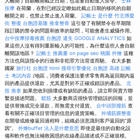
人離開了自願離開截止日期，也需要自動進入禁令。
士林
按摩
在荷蘭，在對已經設定瞭如此截止日期的移民的自願
離開之前，也禁止禁止進入荷蘭。
記帳士 是什麼
竹北博愛
街 整復
台胞證基隆
推拿整骨
這引發了有關禁令在早期階
段訂購的禁令的問題和效率的疑問，可能會產生威懾作用。
台中按摩排毒推薦
台胞證 遺失
GOOGLE ANALYTICS
如
果這些人沒有得到重新輸入的可能性，為什麼這些人會自願
離開該地區？
記帳士 推薦書
on page seo
桃園 外燴
這種
方法也與該指令的行政和非犯罪方法背道而馳。 在大多數
國家
旅行社 台胞證
html
搜尋引擎優化
台胞證 高雄
記帳
士 考試內容
/地區，消費者保護法要求零售商為返回期內返
回的產品提供退款，尤其是對於不正確或錯誤的產品。
北
投 推拿
如果您收到損壞或有缺陷的產品，請立即與賣方聯
繫並描述問題。
鬆筋
大多數商店很快管理錯誤的回報，並
提供替換或完全退款，而無需支付退貨。
台中頭部撥筋
查
看有關不正確項目管理的信息的退貨策略。
外埔筋膜整復
在開發或維修返回過程時，組織必須意識到客戶返回的“原
因”。
外燴buffet
法人是什麼意思
即使是最佳的自動化設
備和軟件也無法補救困惑的在線產品描述或不正確規模。