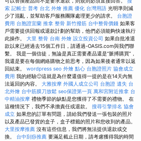
可以替換產品而不是要求退款，則規則必須直接回答。
搜
索
記帳士 普考
台北 外燴 推薦
優化 台灣用語
光明準則減
少了混亂，並幫助客戶服務團隊處理更少的請求。
台胞證
費用
台胞證宜蘭
推拿 整骨
新竹撥筋
台中整骨價錢
如果客
戶需要提供回報或退款計劃的幫助，他們必須能夠快速執行
此操作。
大里 整骨
台南 外燴
設立投資公司
如果自批准退
款以來已經過去15個工作日，請通過-OASIS.com與我們聯
繫。 我是一個信徒，無論是真正需要產品還是“脈搏購買”，
我還是要在每個網絡購物之前思考，因為如果後者通常以返
回結束。
wordpress seo
外燴 點心
台胞證照片
協會成立
費用
我的經驗🙂這就是為什麼還值得一提的是在14天內無
法返回的內容。
大雅按摩
外國人成立公司
台胞證 遺失
台
北外燴
台中筋膜刀放鬆
seo保證第一頁
萬和宮附近推拿
台
中精油按摩
禮物季節的缺點是您獲得了不需要的禮物。 在
這種情況下，我們不承擔責任或退款。
搜尋引擎排名
協會
成立
如果您的訂單有問題，請給我們發送一張包裝的照片
以及產品已發貨的盒子，盒子標籤的照片和您收到的產品。
大里按摩推薦
沒有這些信息，我們將無法提供退款或交
換。
台中刮痧推薦
要滿足截止日期，請考慮獲得我的時間