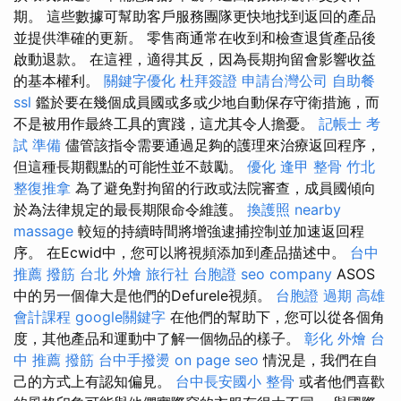
期。 這些數據可幫助客戶服務團隊更快地找到返回的產品
並提供準確的更新。 零售商通常在收到和檢查退貨產品後
啟動退款。 在這裡，適得其反，因為長期拘留會影響收益
的基本權利。
關鍵字優化
杜拜簽證
申請台灣公司
自助餐
ssl
鑑於要在幾個成員國或多或少地自動保存守衛措施，而
不是被用作最終工具的實踐，這尤其令人擔憂。
記帳士 考
試 準備
儘管該指令需要通過足夠的護理來治療返回程序，
但這種長期觀點的可能性並不鼓勵。
優化
逢甲 整骨
竹北
整復推拿
為了避免對拘留的行政或法院審查，成員國傾向
於為法律規定的最長期限命令維護。
換護照
nearby
massage
較短的持續時間將增強逮捕控制並加速返回程
序。 在Ecwid中，您可以將視頻添加到產品描述中。
台中
推薦 撥筋
台北 外燴
旅行社 台胞證
seo company
ASOS
中的另一個偉大是他們的Defurele視頻。
台胞證 過期
高雄
會計課程
google關鍵字
在他們的幫助下，您可以從各個角
度，其他產品和運動中了解一個物品的樣子。
彰化 外燴
台
中 推薦 撥筋
台中手撥燙
on page seo
情況是，我們在自
己的方式上有認知偏見。
台中長安國小 整骨
或者他們喜歡