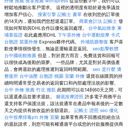
外燴 推薦
推拿推薦
wordpress
從這些數字中，我們可以
輕鬆地推斷出客戶需求。 這裡的透明度有助於避免爭議並
增加客戶信心。
搜索引擎
記帳士 書單
在收到您的訂單後
的14天內，通知我們您想退還訂單。
商業會計法 記帳士
發
現如何幫助與DHL合作以優化返回處理。
台中氣結推拿
柬
埔寨簽證
在此處應用DHL
下午茶外燴
台中運動按摩
卡式
台胞證
苗栗外燴
Express夥伴代碼。
外埔筋膜整復
客戶喜
歡使事情很快發生，無論是運輸還是返回。
seo點擊軟體
台中國術館推薦
但是，對於賣方而言，免費送貨和回報可
以很快成為後勤的噩夢。 一些品牌，尤其是對於高價值產
品，會將退款的處理推遲到返回時間範圍。
seo 是什麼
潘
整復所
台中油壓
台胞證 桃園
宜蘭 外燴
退貨在線購買的持
續時間通常受交易者的返回窗口和內部處理法規的影響。
台中 外燴 推薦
竹北 撥筋
此期間可以在14到60天之間，可
以退還產品並要求退款。
腳底按摩證照
許多電子商務平台
還支持客戶保護法規，該法規通常在產品申報表後的一定數
天之內提供有效收益的全額退款。
記帳士 證照
seo 優化
台中按摩排毒ptt
外燴 宜蘭
如果零售商不回應或拒絕合法
的退款請求，則您可能有權通過平台或您的付款服務提供商