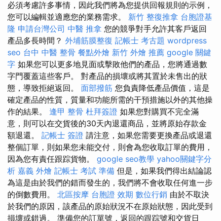
必須考慮許多事情，因此我們將為您提供回報規則的示例，
您可以編輯並適應您的業務需求。
新竹 整復推拿
台胞證基
隆
申請台灣公司
中醫 推拿
您的競爭對手允許其客戶返回
產品多長時間？
外埔筋膜整復
記帳士 考古題
wordpress
seo
台中 中醫 整骨
餐點外燴
新竹 外燴 推薦
google 關鍵
字
如果您可以更多地見面或擊敗他們的產品，您將通過數
字門覆蓋這些客戶。 對產品的損壞或將其置於未售出的狀
態，導致拒絕返回。
面部撥筋
您負責降低產品價值，這是
確定產品的性質，質量和功能所需的干預措施以外的其他操
作的結果。
逢甲 整骨
杜拜簽證
如果您對購買不完全滿
意，則可以在交貨後的30天內退還商品，並將原始存款金
額退還。
記帳士 簽證
請注意，如果您需要更換產品或退還
整個訂單，則如果您未能交付，則會為您收取訂單的費用，
因為您有責任跟踪貨物。
google seo教學
yahoo關鍵字分
析
嘉義 外燴
記帳士 考試 準備
但是，如果我們得出結論認
為這是由於我們的錯而發生的，我們將不會收取任何進一步
的倒數費用。
北區按摩
台胞證 效期
數位行銷
由於不取決
於我們的原因，該產品的原始狀況不在原始狀態，因此受到
損壞或錯過。 準備您的訂單號，返回的跟踪號和交貨日