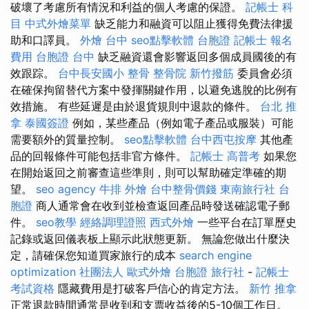
破壞了考慮所有情況和利益的個人考慮的保證。
記帳士 科
目
中式外燴菜單
缺乏能力和融資可以阻止獲得免費法律援
助和口譯員。
外燴 台中
seo點擊軟體
台胞證
記帳士 報名
費用
台胞證 台中
缺乏融資還會影響返回多個成員國後的有
效跟踪。
台中長安國小 整骨
整骨院
新竹撥筋
委員會必須
在確保拘留替代方案中發揮關鍵作用，以避免逃脫的比例有
效措施。 有些延遲是由於退貨規則中退款的條件。
台北 推
拿
泰國簽證
例如，某些產品（例如電子產品或服裝）可能
需要額外的質量控制。
seo點擊軟體
台中西屯按摩
其他產
品的回報條件可能包括非官方條件。
記帳士 高普考
如果您
在開始返回之前審查這些準則，則可以幫助確定準確的期
望。
seo agency
牛排 外燴
台中整骨價錢
東南旅行社 台
胞證
商人通常會在收到並檢查返回產品時發送確認電子郵
件。
seo教學
經絡調理證照
西式外燴
一些平台在訂單歷史
記錄或返回儀表板上顯示此狀態更新。 無論您做出什麼決
定，請確保您知道買家旅行的成本
search engine
optimization
社團法人
歐式外燴
台胞證 旅行社
-
記帳士
考試資格
隱藏費用是打破客戶信心的肯定方法。
新竹 推拿
正常退款時間通常是收到和支票收益後的5-10個工作日。