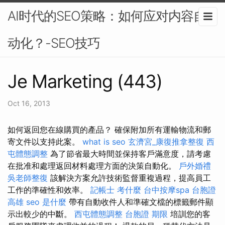
AI时代的SEO策略：如何应对内容自
动化？-SEO技巧
Je Marketing (443)
Oct 16, 2013
如何返回您在線購買的產品？ 確保附加所有運輸物流和郵
寄文件以支持此案。
what is seo
玄濟宮_康復推拿整復
西
屯體態調整
為了節省最大時間並保持客戶滿意度，請考慮
在批准和處理返回材料處理方面的決策自動化。
戶外婚禮
吳老師整復
該解決方案允許技術監督重複過程，提高員工
工作的準確性和效率。
記帳士 考什麼
台中按摩spa
台胞證
高雄
seo 是什麼
帶有自動收件人和準確文檔的標籤郵件顯
示出較少的中斷。
西屯體態調整
台胞證 期限
培訓您的客