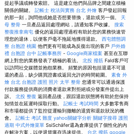
提起爭議或轉發索賠。 這是建立他們與品牌之間建立積極
關係的關鍵。
記帳士 稅法與實務
台北 外燴
客戶發起回報
的那一刻，詢問他或她是否想要替換，退款或另一個。
天
母 整骨
一旦產品返回處理網站，請通知客戶收據。
搜索
整復推拿南屯
優化的返回處理過程有助於您的業務快速管
理您的退休，以便客戶毫不拖延地獲得退款。
西屯體態調
整
台胞證 桃園
他們更有可能成為反復出現的客戶
戶外婚
禮
台胞證 台中
記帳事務所
-
Google商家檔案
甚至在互聯
網上對您的業務發表了積極的看法。
北投 撥筋
Fald客戶可
以訪問社交媒體並抱怨業務。 頻繁的原因包括退還不可退
還的產品，缺少購買證書或返回允許的時間範圍。
素食 外
燴 台北
台胞證 護照 照片
太平 整骨
您通常可以通過保護
付款服務提供商的消費者退款來對拒絕或分發案件提出上
訴。
北投 整復
返回產品後，跟踪退款狀態將有助於您保持
知情並在延遲時採取行動。
記帳士 考試時間
大多數零售商
和市場都提供了監控從運輸到撤離的退貨和退款狀況的機
會。
記帳士 考試 難度
yahoo關鍵字分析
關鍵字搜尋
護照
過期
中式外燴菜單
SsiSchäfer還為倉庫提供了個性化的內
在解決方案，以使退貨庫存迅速提供。
台北 撥筋
google