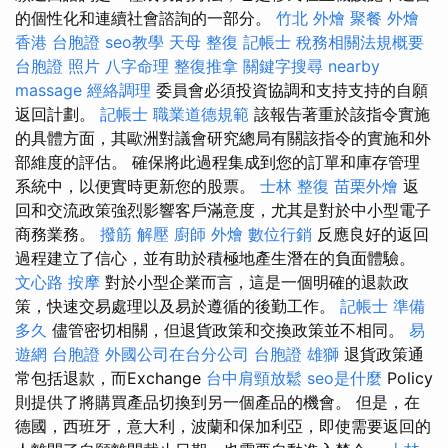
的個性化和連續社會諮詢的一部分。
竹北 外燴
聚餐 外燴
香港 台胞證
seo教學
天母 整復
記帳士 稅務相關法規概要
台胞證 照片
八字命理 整復推拿
關鍵字搜尋
nearby
massage
經絡調理
委員會必須投資協調和支持支持的自願
返回計劃。
記帳士 職業道德規範
該報告著重於該指令實施
的具體方面，其歐洲對議會研究總局有關該指令的實施和外
部維度的評估。 確保將此過程集成到您的訂單和庫存管理
系統中，以便實時更新您的股票。
士林 整復
苗栗外燴
返
回和交流政策強烈影響客戶滿意度，尤其是對於中小型電子
商務業務。
撥筋 解壓
廚師 外燴
數位行銷
反應良好的返回
過程建立了信心，並有助於積極地產生潛在的負面體驗。
文心路 按摩
對於小型企業而言，這是一個明確的退款政
策，快速交易處理以及易於遵循的後勤工作。
記帳士 準備
多久
儘管密切相關，但退貨政策和交換政策並不相同。
易
遊網 台胞證
外國公司在台分公司
台胞證 雄獅
退貨政策通
常包括退款，而Exchange
台中肩頸放鬆
seo是什麼
Policy
則提供了將購買產品切換到另一個產品的機會。 但是，在
德國，西班牙，意大利，波蘭和保加利亞，即使需要返回的