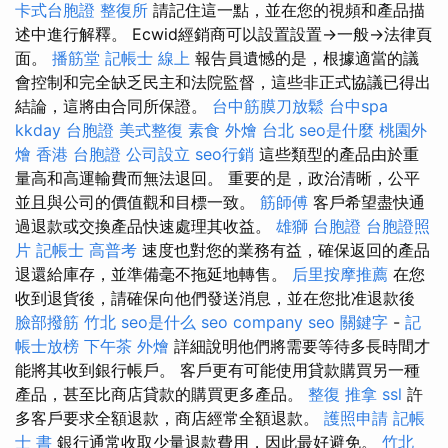
卡式台胞證
整復所
請記住這一點，並在您的視頻和產品描
述中進行解釋。 Ecwid經銷商可以設置設置→一般→法律頁
面。
播筋堂
記帳士 線上
報告員遺憾的是，根據適當的議
會控制和完全缺乏民主和法院監督，這些非正式協議已得出
結論，這將由合同所保證。
台中筋膜刀放鬆
台中spa
kkday 台胞證
美式整復
素食 外燴 台北
seo是什麼
桃園外
燴
香港 台胞證
公司設立
seo行銷
這些類型的產品由於重
量高和高運輸費而無法退回。 重要的是，政治清晰，公平
並且與公司的價值觀和目標一致。
筋師傅
客戶希望盡快通
過退款或交換產品快速處理其收益。
雄獅 台胞證
台胞證照
片
記帳士 高普考
速度也對您的業務有益，確保返回的產品
退還給庫存，並準備毫不拖延地轉售。
后里按摩推薦
在您
收到退貨後，請確保向他們發送消息，並在您批准退款後
臉部撥筋 竹北
seo是什么
seo company
seo 關鍵字
-
記
帳士放榜
下午茶 外燴
詳細說明他們將需要等待多長時間才
能將其收到銀行帳戶。 客戶更有可能使用貸款購買另一種
產品，甚至比商店貸款的購買更多產品。
整復 推拿
ssl
許
多客戶要求全額退款，商店經常全額退款。
護照申請
記帳
士 書
銀行通常收取少量退款費用，因此最好避免。
竹北