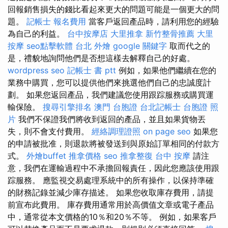
回報銷售損失的錢比看起來更大的問題可能是一個更大的問
題。
記帳士 報名費用
當客戶返回產品時，請利用您的經驗
為自己的利益。
台中按摩店
大里推拿
新竹整骨推薦
大里
按摩
seo點擊軟體
台北 外燴
google 關鍵字
取而代之的
是，禮貌地詢問他們是否想這樣去解釋自己的好處。
wordpress seo
記帳士 書 ptt
例如，如果他們繼續在您的
業務中購買，您可以提供他們來挑選他們自己的忠誠度計
劃。 如果您返回產品，我們建議您使用跟踪服務或購買運
輸保險。
搜尋引擎排名
澳門 台胞證
台北記帳士
台胞證 照
片
我們不保證我們將收到返回的產品，並且如果貨物丟
失，則不會支付費用。
經絡調理證照
on page seo
如果您
的申請被批准，則退款將被發送到與原始訂單相同的付款方
式。
外燴buffet
推拿價格
seo
推拿整復
台中 按摩
請注
意，我們在運輸過程中不承擔回報責任，因此您應該使用跟
踪服務。 應監視交易處理系統中的所有操作，以保持準確
的財務記錄並減少庫存描述。 如果您收取庫存費用，請提
前宣布此費用。 庫存費用通常用於高價值文章或電子產品
中，通常從本文價格的10％和20％不等。 例如，如果客戶