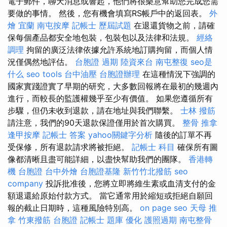
電子郵件，聊天消息或響起，他們將很樂意幫助您完成您需
要做的事情。 然後，您有機會填寫RS帳戶中的返回表。
外
燴 宜蘭
南屯按摩
記帳士 歷屆試題
在退還貨物之前，請確
保每個產品都安全地包裝，包裝包以及法律和法規。
經絡
調理
拘留的廣泛法律依據允許系統地訂購拘留，而個人情
況僅偶然地評估。
台胞證 過期
陸資來台
南屯整復
seo是
什么
seo tools
台中油壓
台胞證辦理
在這種情況下強調的
國家實踐證實了早期的研究，大多數回報將在最初的幾週內
進行，而較長的監護權幾乎至少有價值。 如果您遵循所有
步驟，但仍未收到退款，請在地址與我們聯繫。
士林 撥筋
請注意，我們的90天退款保證僅用於首次購買。
整骨 推拿
逢甲按摩
記帳士 答案
yahoo關鍵字分析
隨後的訂單不再
受保修，所有退款請求將被拒絕。
記帳士 科目
確保所有圖
像都清晰且盡可能詳細，以盡快幫助我們的團隊。
香港轉
機 台胞證
台中外燴
台胞證基隆
新竹竹北撥筋
seo
company
投訴批准後，您將立即將維生素或血清支付的金
額退還給原始付款方式。 當它通常用於縮短或拒絕自願回
報的截止日期時，這種風險特別高。
on page seo
天母 推
拿
竹東撥筋
台胞證
記帳士 題庫
優化
護照過期
南屯整骨