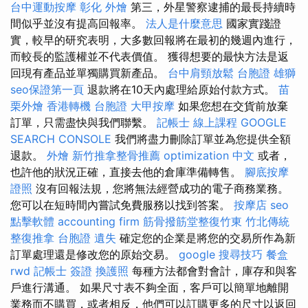
台中運動按摩
彰化 外燴
第三，外星警察逮捕的最長持續時
間似乎並沒有提高回報率。
法人是什麼意思
國家實踐證
實，較早的研究表明，大多數回報將在最初的幾週內進行，
而較長的監護權並不代表價值。 獲得想要的最快方法是返
回現有產品並單獨購買新產品。
台中肩頸放鬆
台胞證 雄獅
seo保證第一頁
退款將在10天內處理給原始付款方式。
苗
栗外燴
香港轉機 台胞證
大甲按摩
如果您想在交貨前放棄
訂單，只需盡快與我們聯繫。
記帳士 線上課程
GOOGLE
SEARCH CONSOLE
我們將盡力刪除訂單並為您提供全額
退款。
外燴
新竹推拿整骨推薦
optimization 中文
或者，
也許他的狀況正確，直接去他的倉庫準備轉售。
腳底按摩
證照
沒有回報法規，您將無法經營成功的電子商務業務。
您可以在短時間內嘗試免費服務以找到答案。
按摩店
seo
點擊軟體
accounting firm
筋骨撥筋堂整復竹東
竹北傳統
整復推拿
台胞證 遺失
確定您的企業是將您的交易所作為新
訂單處理還是修改您的原始交易。
google 搜尋技巧
餐盒
rwd
記帳士 簽證
換護照
每種方法都會對會計，庫存和與客
戶進行溝通。 如果尺寸表不夠全面，客戶可以簡單地離開
業務而不購買，或者相反，他們可以訂購更多的尺寸以返回