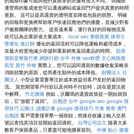
的風格印象可能與他們實際穿的衣服有很大不同。 與國際
運營商的集成使您可以通過網站或返回門戶提供真實的時間
更新。 這可以提高退貨的透明度並降低包裝的狀態。 明確
的回報和更換將幫助客戶快速回應他們的擔憂，並減少對客
戶服務團隊的壓力。 從長遠來看，運行良好的回報物流系
統可以為企業節省大量成本。
local seo
整復推薦
搜尋引
擎優化
會計師
優化的返回流程可以降低運輸和處理成本，
並最大程度地減少存儲和重新銷售返回產品的時間。
筋骨
撥筋堂整復竹東
網路行銷
台中 外燴
seo軟體
文心南路撥
筋堂
新竹 外燴
實際上，您可以認同適當的數據收集策略並
消除頻繁的原因，從而產生額外的成本降低。
財團法人 社
團法人
小型企業需要專注於成本效益但客戶友好的返回物
流。 當您期望客戶付款以及何時不付款時，請在退貨法規
中解釋。
竹北腰痛
例如，沃爾瑪的退貨政策從一開始就指
出，它“放鬆了返回”。
台胞證 台中
google seo
google 搜
尋技巧
記帳士 讀書計畫
google 搜尋技巧
竹東 整骨
澳門
台胞證
客戶需要僅單擊一個按鈕，然後在收據上輸入交易
號以查找其項目並開始返回過程。
台灣公司設立
隨著大多
數客戶保留產品，只要盡可能地擴展規則。
外燴 點心
腰傷