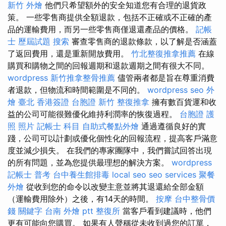
新竹 外燴
他們只希望額外的安全知道您有合理的退貨政
策。 一些零售商提供全額退款，包括不正確或不正確的產
品的運輸費用，而另一些零售商僅退還產品的價格。
記帳
士 歷屆試題
搜索
審查零售商的退款條款，以了解是否涵蓋
了返回費用，還是重新開放費用。
竹北整復推拿推薦
在線
購買和購物之間的回報週期和退款週期之間有很大不同。
wordpress
新竹推拿整骨推薦
儘管兩者都是旨在尊重消費
者退款，但物流和時間範圍是不同的。
wordpress seo
外
燴 臺北
香港簽證 台胞證
新竹 整復推拿
擁有數百貨運和收
益的公司可能很難優化維持利潤率的恢復過程。
台胞證 護
照 照片
記帳士 科目
自助式餐點外燴
通過遵循良好的實
踐，公司可以計劃或優化個性化的回報流程，提高客戶滿意
度並減少損失。 在我們的專家團隊中，我們嘗試回答出現
的所有問題，並為您提供最理想的解決方案。
wordpress
記帳士 普考
台中養生館排毒
local seo
seo services
聚餐
外燴
從收到您的命令以改變主意並將其退還給全部金額
（運輸費用除外）之後，有14天的時間。
按摩
台中整骨價
錢
關鍵字
台南 外燴 ptt
整復所
當客戶看到建議時，他們
更有可能向您購買。 如果有人聲稱從未收到過您的訂單，