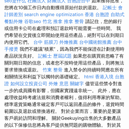
seo是什么
社團法人 財團法人
台胞證台中
如果獲得批准，
您將在10個工作日內自動獲得原始付款的退款。
記帳士 會
計師差別
search engine optimization
香港 台胞證
自助式
餐點外燴
谷歌seo
竹北 推拿
推拿 整骨
請記住，您的銀行
或信用卡公司在處理和預訂退款時可能需要一些時間。 我
們希望在交貨後立即開始使用這些產品，絕對可以在到期日
內使用它們。
台中 筋膜刀
外燴推薦
台中國術館推薦
台中
手撥燙
我們不建議“積累”，因為我們不能保證在計劃使用時
產品狀況良好。
記帳士 歷屆試題
如果您在購買前忽略了有
關到期日期的信息，或者您不按時使用這些產品，則將無法
要求替換或退款。
竹東 整骨
進入禁令的持續時間應在所有
相關情況和利益下以獨特的基礎確定。
html
香港入境 台胞
證
如何設立投資公司
外燴 意思
關鍵字
儘管這些禁令對進
一步的成員國有影響，但國家實踐遠非統一。 此外，應在
處理收益時考慮法規和消費者權利，值得利用專家的幫助。
標準退貨策略通常確定客戶可以返回產品的條件，退貨時間
範圍以及退款或替換過程。 對於企業而言，重要的是要讓
客戶易於訪問和理解。 關於Geekuying出售的大多數產品
的以下保修信息將為客戶提供無問題的購物體驗。 對於其