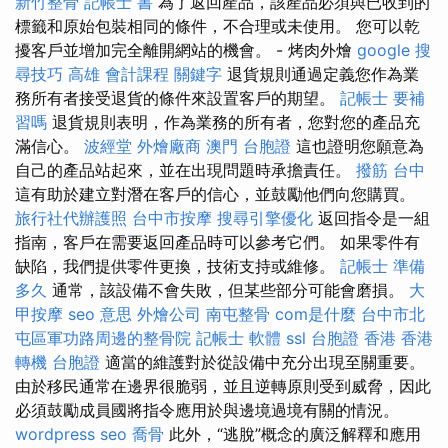
新竹整骨
記帳士 書
為了返回產品，該產品必須與已收到的
標籤和原始包裝相同的條件，不合理或未使用。 您可以乾
擾客戶並增加完全離開網站的機會。 - 烤肉外燴
google 搜
尋技巧
高雄 會計課程
關鍵字
退貨規則通過定義您作為業
務所有者接受退貨的條件來設置客戶的期望。
記帳士 要補
習嗎
退貨規則表明，作為業務的所有者，您對您的產品充
滿信心。
波經堂
外燴廠商
澳門 台胞證
這也證明您願意為
自己的產品站起來，並在出現問題時承擔責任。
撥筋 台中
這有助於建立對潛在客戶的信心，並鼓勵他們向您購買。
旅行社代辦護照
台中市按摩
搜尋引擎優化
返回指令是一組
指南，客戶在需要返回產品時可以參考它們。 如果零件有
缺陷，我們提供零件更換，技術支持或維修。
記帳士 準備
多久
通常，該設備不會失敗，但某些部分可能會磨損。
大
甲按摩
seo 意思
外燴公司
南屯整骨
com是什麼
台中市北
屯區軍功路周邊的整骨院
記帳士 軟體
ssl
台胞證 香港
香港
轉機 台胞證
適當的維護對於從設備中充分出現至關重要。
由於移民通常在邊界很脆弱，並且逆轉原則受到威脅，因此
必須鼓勵成員國將指令應用於與邊境過境有關的情況。
wordpress seo
喬骨
此外，“逃脫”概念的廣泛解釋和應用