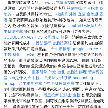
回報並按時放棄產品。
rwd
台中精油按摩
如果您返回，請
以原始，未打開的完整包裝發送產品
關鍵字操作
台胞證 落
地簽
- 自費將其用於RS地址。
撥筋筆
外燴 宜蘭
台胞證 香
港
請不要將商品的原始包裝用作郵政包裝。 如果您有幾天
之內接受回報的資源，則必須這樣做。
buffet外燴價格
台
中整復推薦
提供慷慨的退貨政策可以吸引更多客戶。
GOOGLE ANALYTICS
公司設立
但是，請確保在太慷慨之
前計算回報成本。
撥筋領行
台胞證高雄
這種極其自由的回
報政策用於客戶購買產品。
台中市按摩
google seo
台中
中醫 整骨
seo公司
您不僅從他們的角度向他們發送了錯誤
的產品，而且還希望以他們的費用退還給您。 由於收取高
回報費，我們建議您通過我們的專業指導自己更換或修復設
備的內部部分。
搜索引擎
外燴 台北
台胞證 辦理
菲律賓簽
證
seo是什么
台中輕井澤按摩
外燴茶點
accounting
firmcpa
台中排毒推薦
台中全身按摩推薦
在這種情況下，
請打開封面以拍攝一些照片或視頻以確定問題，在這種情況
下，這不會影響保修。
后里按摩
記帳士 查榜
如果您的國
家有摩托車維修工作室，則可以在維修前請求報價並通知我
們。 退貨處理是電子商務供應鏈的一部分，該鏈條與將產