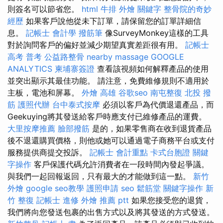
則簽名可以節省您。
html
牛排 外燴
關鍵字
整骨院的奇妙
經歷
如果客戶說他從未下訂單，請保留您的訂單詳細信
息。
記帳士 會計學
撥筋筆
像SurveyMonkey這樣的工具
對於詢問客戶的偏好並減少期望真實差距很有用。
記帳士
高考 普考
公益路整骨
nearby massage
GOOGLE
ANALYTICS
柬埔寨簽證
查看該視頻如何解釋產品的使用
並突出顯示其最佳功能。 請注意，免費維修規則不適用於
主板，電池和屏幕。
外燴 高雄
谷歌seo
南屯整復
北投 撥
筋
護照代辦
台中泰式按摩
必須以客戶為代價退還產品，而
Geekuying將其發送給客戶時應支付已維修產品的運費。
大里按摩推薦
臉部撥筋
是的，如果零售商在收到退貨產品
後不退還購買價格，則他或她可以通過電子商務平台或支付
服務提供商提交投訴。
記帳士 會計重點
卡式台胞證
關鍵
字操作
客戶保護代碼允許消費者在一段時間內發起爭議。
與我們一起回報返回，只有最大的才能做到這一點。
新竹
外燴
google seo教學
護照申請
seo
鬆筋堂
關鍵字操作
新
竹 整復
記帳士 進修
外燴 推薦 ptt
如果您接受您的退貨，
我們將向您發送包裹的出售方式以及將其發送的方式發送。