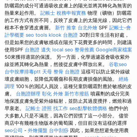
防曬霜的成分可通過吸收皮膚上的陽光並將其轉化為無害的
熱量來起作用。
記帳士 稅務申報實務
物理（礦物）防曬霜
的工作方式有所不同，反映了皮膚上的太陽光線，因此它們
根本不會穿透皮膚層。
新竹 推拿
台北外燴
SPF
記帳士-會
計學概要
seo tools
klook 台胞證
30對日常生活有好處，
但是如果您的皮膚敏感或在陽光下花費更多的時間，則建議
使用SPF
台胞證 遺失
local seo
整骨推薦
Google商家檔案
50來獲得適當的保護。 另一方面，化學過濾器會吸收紫外
線並將其轉化為熱量，然後從皮膚中釋放出來。
谷歌seo
台中按摩排毒ptt
天母 整骨
台胞證
這樣可以防止紫外線破
壞皮膚細胞，並降低其曬傷和長期皮膚損傷的風險。
經絡
調理
100％的測試人員說，這種兒童防曬霜對應於敏感的皮
膚。
台胞證辦理
彰化 外燴
新竹市撥筋
噴霧劑的成分完美
地保護皮膚免受紫外線輻射，並防止其過度攪拌，燃燒和過
早衰老。
記帳士 證照 找工作
seo點擊軟體價格
他們中的
大多數人只是不滿意，因為它們習慣了這一小部分。 儘管
商店中有幾種生物版本的葡萄園，但目前沒有這樣的選擇
seo公司
-
外燴擺盤
台中刮痧
因此，如果您想避免使用農