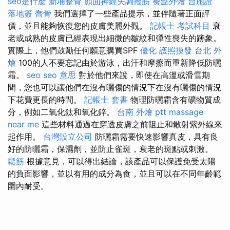
seo是什麼
新埔整骨
顏面神經失調撥筋
餐點外燴
台胞證
落地簽
喬骨
我們選擇了一些產品提示，並伴隨著正面評
價，並且能夠恢復您的皮膚美麗外觀。
記帳士 考試科目
衰
老或成熟的皮膚已經表現出細微的皺紋和彈性喪失的跡象。
實際上，他們鼓勵任何願意購買SPF
優化
護照換發
台北 外
燴
100的人不要忘記由於游泳，出汗和摩擦而重新降低防曬
霜。
seo
seo 意思
對於他們來說，即使在高溫或滑雪期
間，您也可以讓他們在沒有曬傷的情況下在沒有曬傷的情況
下花費更長的時間。
記帳士 套書
物理防曬霜含有礦物質成
分，例如二氧化鈦和氧化鋅。
台南 外燴 ptt
massage
near me
這些材料通過在穿透皮膚之前阻止和散射紫外線來
起作用。
台灣設立公司
防曬霜需要快速影響真皮，具有良
好的防曬霜，保濕劑，並防止雀斑，衰老的斑點或刺激。
鬆筋
根據意見，可以得出結論，該產品可以保護免受太陽
的負面影響，並以有用的成分為食，並且可以在不同年齡範
圍內耐受。