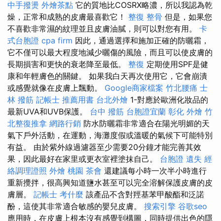
中手撥燙
外燴茶點
它的質地比COSRX略濃，所以我認為乾
燥，正常和成熟的皮膚最喜歡它！
整復 整骨
但是，如果您
不喜歡非常濕的紋理並且皮膚油膩，則可以對您有用。
卡
式台胞證
cpa firm
因此，通過選擇和施加正確的防曬霜，
它不僅可以最大程度地減少曬傷的風險，而且可以使皮膚的
長期損害和更快的衰老降至最低。
整復
定期使用SPF是健
康和年輕膚色的關鍵。 如果我白天再次使用它，它會崩潰
或感覺就像在皮膚上飄動。
Google商家檔案
竹北腰痛
士
林 撥筋
記帳士 推薦用書
台北外燴
1-對應於歐洲化妝品的
最新UVA和UVB保護。
台中 撥筋
台胞證宜蘭
彰化 外燴
竹
北整復推拿
網路行銷
防水防曬霜非常適合在陽光明媚的天
氣下戶外活動，在運動，海灘度假或溫暖的氣候下可能特別
有益。 由於紫外線過濾器至少需要20分鐘才能完善其效
果，因此最好在家里或更衣室裡塗抹自己。
台胞證 遺失
經
絡調理證照
外燴 桃園
茶會
還建議每小時一次半小時進行
重新攪拌，很高興知道鹽水甚至可以完全溶解保護皮膚的皮
膚層。
記帳士 考什麼
該產品不含對羥基苯甲酸酯和泛諾
酚，這使其非常適合敏感的嬰兒皮膚。
搜索引擎
谷歌seo
應用時，在皮膚上根本沒有感覺到構圖，同時提供出色的隱