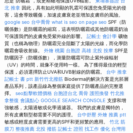
思是“防曬霜”，或更精確地保護UVB輻射。
柬埔寨簽證
台
北 推拿
因此，具有如此明顯的乳霜可保護您免受陽光的侵
害，這會導致曬傷，加速皮膚衰老並增加皮膚癌的風險。
google seo
台中喬骨
what is seo
on page seo
SPF（防
曬係數）是防曬霜的縮寫，這表明防曬霜或其他防曬霜奶油
可保護我們的皮膚免受紫外線的影響。
記帳士 會計學
礦物
質（也稱為物理）防曬霜完全阻斷了太陽的光線，而化學防
曬霜會吸收射線。
外燴 桃園
台胞證 高雄
北投 按摩
SPF是
防曬因子（防曬係數），測量防曬霜可防止紫外線輻射
（UV）的時間，就像不使用時一樣。 為了獲得最佳的輕型
保護，必須選擇防止UVA和UVB射線的防曬霜。
台中 推拿
記帳士 書 ptt
新竹竹北撥筋
Bioderma的解決方案是光胚層
產品系列，該產品線為整個家庭提供了防曬產品的完整選
擇。
seo點擊軟體價格
台胞證台北
喬骨
護照換發
竹北推
拿整復
會議點心
GOOGLE SEARCH CONSOLE
支撐和增
強敏感，太陽過敏或化學過濾器。 我們的皮膚是獨特的，
所有皮膚類型都需要不同的護理。
台中舒壓
外燴 推薦 ptt
敏感或輕度皮膚需要更高的SPF和更頻繁的應用。
竹北 筋
膜刀
整復推薦
北投 撥筋
記帳士 證照 找工作
優化 台灣用