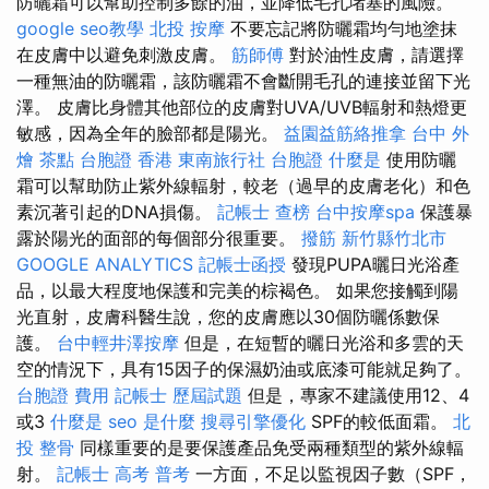
防曬霜可以幫助控制多餘的油，並降低毛孔堵塞的風險。
google seo教學
北投 按摩
不要忘記將防曬霜均勻地塗抹
在皮膚中以避免刺激皮膚。
筋師傅
對於油性皮膚，請選擇
一種無油的防曬霜，該防曬霜不會斷開毛孔的連接並留下光
澤。 皮膚比身體其他部位的皮膚對UVA/UVB輻射和熱燈更
敏感，因為全年的臉部都是陽光。
益園益筋絡推拿
台中 外
燴 茶點
台胞證 香港
東南旅行社 台胞證
什麼是
使用防曬
霜可以幫助防止紫外線輻射，較老（過早的皮膚老化）和色
素沉著引起的DNA損傷。
記帳士 查榜
台中按摩spa
保護暴
露於陽光的面部的每個部分很重要。
撥筋 新竹縣竹北市
GOOGLE ANALYTICS
記帳士函授
發現PUPA曬日光浴產
品，以最大程度地保護和完美的棕褐色。 如果您接觸到陽
光直射，皮膚科醫生說，您的皮膚應以30個防曬係數保
護。
台中輕井澤按摩
但是，在短暫的曬日光浴和多雲的天
空的情況下，具有15因子的保濕奶油或底漆可能就足夠了。
台胞證 費用
記帳士 歷屆試題
但是，專家不建議使用12、4
或3
什麼是
seo 是什麼
搜尋引擎優化
SPF的較低面霜。
北
投 整骨
同樣重要的是要保護產品免受兩種類型的紫外線輻
射。
記帳士 高考 普考
一方面，不足以監視因子數（SPF，