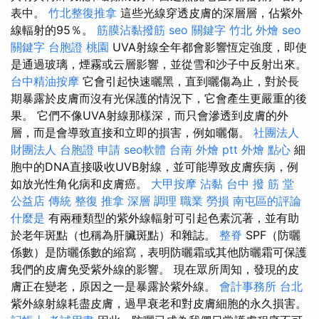
表中。
竹北整復推拿
這些光線穿透皮膚的深層層，佔紫外
線輻射的95％。
筋膜沾黏撥筋
seo 關鍵字
竹北 外燴
seo
關鍵字
台胞證 桃園
UVA射線全年都會影響恆定強度，即使
是通過玻璃，煙霧或云層影響，並從雪和沙子中反射出來。
台中精油按摩
它會引起快速曬黑，直到曬傷為止，對於長
期暴露於皮膚而沒有光保護的情況下，它會產生更嚴重的後
果。 它們不像UVA射線那樣深，而只會滲透到皮膚的外
層，而是會導致直接和立即的損害，例如曬傷。
社團法人
財團法人
台胞證 申請
seo軟體
台南 外燴 ptt
外燴 點心
細
胞中的DNA直接吸收UVB射線，並可能導致皮膚疾病，例
如放光性角化病和皮膚癌。
大甲按摩
沾黏
台中 撥 筋 堂
公益店 傳統 整復 推拿 深層 調理 職業 勞損 南屯區的評論
什麼是
有兩種類型的紫外線輻射可引起色素沉著，並有助
於老年斑點（也稱為肝臟斑點）和雜誌。
整脊
SPF（防曬
係數）是防曬係數的縮寫，表明防曬霜或其他防曬霜可保護
我們的皮膚免受紫外線的影響。 現在眾所周知，發現的皮
膚正在變老，原因之一是暴露於紫外線。
會計事務所 台北
紫外線射線耗盡皮膚，過早衰老和對皮膚細胞的永久損害。