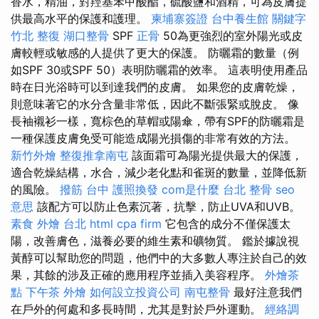
香水，精油，對羥基苯甲酸酯，硫酸鹽和酒精，可為皮膚提
供最高水平的保護和護理。
柬埔寨簽證
台中養生館
關鍵字
竹北 整復
湖口整骨
SPF
正骨
50為更強烈的室外陽光或皮
膚較輕或敏感的人提供了更大的保護。 防曬霜的數量（例
如SPF 30或SPF 50）表明防曬霜的效率。 這表明使用產品
時在日光浴時可以到達我們的皮膚。 如果您的皮膚乾燥，
則意味著它的水分含量非常低，因此不斷張緊或脫皮。 像
長袖襯衫一樣，寬棕色的草帽或陽傘，帶有SPF的防曬霜是
一種保護皮膚免受可能造成陽光損傷的非常有效的方法。
新竹外燴
整復推拿南屯
該面霜可為陽光提供最大的保護，
適合乾燥結構，水合，減少老化點和雀斑的數量，並降低新
的風險。
撥筋 台中
護照換發
com是什麼
台北 整骨
seo
意思
該配方可以防止色素沉著，抗擊，防止UVA和UVB。
素食 外燴 台北
html
cpa firm
它包含的成分不僅保護太
陽，改善膚色，滋養必要的維生素和礦物質。 鑑於據說視
黃醇可以幫助您的問題，他們中的大多數人專注於自己的效
果，其餘的涉及正確的應用程序並插入美容程序。
外燴茶
點
下午茶 外燴
如何設立投資公司
南屯整骨
最好注意我們
在戶外的何處和多長時間，尤其是對於戶外運動。
經絡調