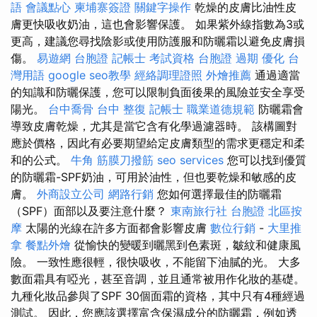
語
會議點心
柬埔寨簽證
關鍵字操作
乾燥的皮膚比油性皮
膚更快吸收奶油，這也會影響保護。 如果紫外線指數為3或
更高，建議您尋找陰影或使用防護服和防曬霜以避免皮膚損
傷。
易遊網 台胞證
記帳士 考試資格
台胞證 過期
優化 台
灣用語
google seo教學
經絡調理證照
外燴推薦
通過適當
的知識和防曬保護，您可以限制負面後果的風險並安全享受
陽光。
台中喬骨
台中 整復
記帳士 職業道德規範
防曬霜會
導致皮膚乾燥，尤其是當它含有化學過濾器時。 該構圖對
應於價格，因此有必要期望給定皮膚類型的需求更穩定和柔
和的公式。
牛角 筋膜刀撥筋
seo services
您可以找到優質
的防曬霜-SPF奶油，可用於油性，但也要乾燥和敏感的皮
膚。
外商設立公司
網路行銷
您如何選擇最佳的防曬霜
（SPF）面部以及要注意什麼？
東南旅行社 台胞證
北區按
摩
太陽的光線在許多方面都會影響皮膚
數位行銷
-
大里推
拿
餐點外燴
從愉快的變暖到曬黑到色素斑，皺紋和健康風
險。 一致性應很輕，很快吸收，不能留下油膩的光。 大多
數面霜具有啞光，甚至音調，並且通常被用作化妝的基礎。
九種化妝品參與了SPF 30個面霜的資格，其中只有4種經過
測試。 因此，您應該選擇富含保濕成分的防曬霜，例如透