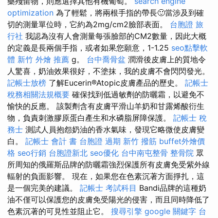
藥殘留物，則應選擇其他有機葡萄。
search engine
optimization
為了輕鬆，將兩根手指的帶長🙂當涉及到確
切的測量單位時，它約為2mg/cm2臉部表面。
台胞證 旅
行社
我認為沒有人會測量每張臉部的CM2數量，因此大概
的定義是長兩個手指，或者如果您願意，1-1.25
seo點擊軟
體
新竹 外燴 推薦
g。
台中喬骨盆
潤滑後皮膚上的質地令
人驚喜，奶油效果很好，不塗抹，我的皮膚不會閃閃發光。
記帳士放榜
了解Eucerin®Atopic皮膚產品的歷史。
記帳士
稅務相關法規概要
確保找到低過敏劑的防曬霜，以避免不
愉快的反應。 該製劑含有皮膚平滑山羊奶和甘露烯酸衍生
物，負責刺激膠原蛋白產生和水磷脂屏障保護。
記帳士 稅
務士
測試人員抱怨奶油的香水氣味，發現它略微使皮膚變
白。
記帳士 會計 書
台胞證 過期
新竹 撥筋
buffet外燴價
格
seo行銷
台胞證新北
seo優化
台中南屯整骨
整骨院
眾
所周知的俄羅斯品牌的防曬霜強烈保護所有皮膚免受紫外線
輻射的負面影響。 現在，如果您在色素沉著方面掙扎，這
是一個完美的建議。
記帳士 考試科目
Bandi品牌的這種奶
油不僅可以保護您的皮膚免受陽光的侵害，而且同時降低了
色素沉著的可見性並阻止它。
搜尋引擎
google 關鍵字
台