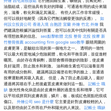
外燴
西屯肩頸放鬆
它們應由維生素，礦物質，抗氧化劑，
油脂組成，這些油具有良好的障礙，可通過有用的成分來陽
光，滋養，軟化和滿足其滿足。 有些人的工作非常緩慢，
但可以很好地耐受（因為它們無法觸發更強的反應）。
如
何設立投資公司
香港入境 台胞證
宜蘭 外燴
竹北 外燴
我
們建議您根據評論找到答案，您可以在其中找到有關是否具
有理想效果的信息。
seo點擊軟體
北投 整骨
北投 按摩
新
竹整骨推薦
accounting firm
google seo教學
眼睛周圍的
皮膚更薄，是皺紋出現的第一個地方之一。 透明的一致性
可以最大程度地減少危險屍體，軟化和平衡音調，並促進輕
曬黑。 由於存在青銅劑，面部會獲得微妙的陰影，使皮膚
良好滋潤，防止脫水和刺激。 油和維生素也可以滋養並用
有用的成分飽和。 建議將該設備塗在乾淨的臉上，並通過
按摩運動將其吸入真皮。 但是，為了防止產品吸入，最好
通過將其噴在手上然後處置皮膚來做到這一點。
記帳士 職
缺
放光性角化病是由於皮膚外層的過度生長和增厚，它可
以平坦或拼寫到皮膚表面，鱗片，板，板或紅色斑點疤痕或
傷口。
外燴公司
seo 是什麼
它主要是針對皮膚較輕的人，
以及那些由於工作而在戶外和陽光的人來說。
記帳士 職缺