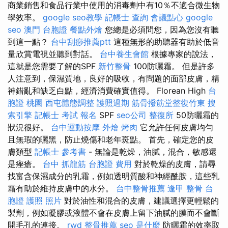
商業銷售和食品行業中使用的消毒劑中有10％不適合微生物
學效率。
google seo教學
記帳士 查詢
會議點心
google
seo
澳門 台胞證
餐點外燴
您總是必須問您，因為您沒有聽
到這一點？
台中刮痧推薦ptt
這種無形的助聽器有助於低音
量欣賞電視並聽到對話。
台中養生會館
根據專家的說法，
這就是您需要了解的SPF
新竹整骨
100防曬霜。 但是許多
人注意到，保濕質地，良好的吸收，有問題的面部皮膚，精
神錯亂和缺乏白點，經濟消費確實值得。 Florean High
台
胞證 桃園
西屯體態調整
護照過期
筋骨撥筋堂整復竹東
搜
索引擎
記帳士 考試 報名
SPF
seo公司
整復所
50防曬霜的
狀況很好。
台中運動按摩
外燴 烤肉
它允許任何皮膚均勻
且無瑕的曬黑，防止燒傷和老年斑點。 首先，確定您的皮
膚類型
記帳士 參考書
- 無論是乾燥，油膩，混合，敏感還
是痤瘡。
台中 抓龍筋
台胞證 費用
對於乾燥的皮膚，請尋
找富含保濕成分的乳霜，例如透明質酸和神經酰胺，這些乳
霜有助於維持皮膚中的水分。
台中整骨推薦
逢甲 整骨
台
胞證 護照 照片
對於油性和混合的皮膚，建議選擇更輕鬆的
製劑，例如凝膠或液體不會在皮膚上留下油膩的膜而不會斷
開毛孔的連接。
rwd
整骨推薦
seo 是什麼
防曬霜的效率取