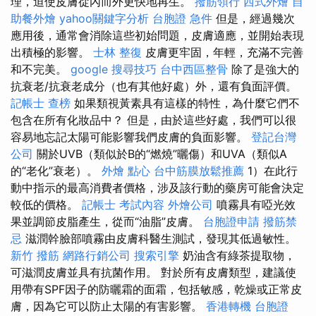
理，迫使皮膚從內而外更快地再生。
撥筋領行
西式外燴
自
助餐外燴
yahoo關鍵字分析
台胞證 急件
但是，經過幾次
應用後，通常會消除這些初始問題，皮膚適應，並開始表現
出積極的影響。
士林 整復
皮膚更牢固，年輕，充滿不完善
和不完美。
google 搜尋技巧
台中西區整骨
除了是強大的
抗衰老/抗衰老成分（也有其他好處）外，還有負面評價。
記帳士 查榜
如果類視黃素具有這樣的特性，為什麼它們不
包含在所有化妝品中？ 但是，由於這些好處，我們可以很
容易地忘記太陽可能影響我們皮膚的負面影響。
登記台灣
公司
關於UVB（類似於B的“燃燒”曬傷）和UVA（類似A
的“老化”衰老）。
外燴 點心
台中筋膜放鬆推薦
1）在此行
動中指示的最高消費者價格，涉及該行動的藥房可能會決定
較低的價格。
記帳士 考試內容
外燴公司
噴霧具有啞光效
果並調節皮脂產生，從而“油脂”皮膚。
台胞證申請
撥筋禁
忌
滋潤幹臉部噴霧由皮膚科醫生測試，發現其低過敏性。
新竹 撥筋
網路行銷公司
搜索引擎
奶油含有綠茶提取物，
可滋潤皮膚並具有抗菌作用。 對於所有皮膚類型，建議使
用帶有SPF因子的防曬霜的面霜，包括敏感，乾燥或正常皮
膚，因為它可以防止太陽的有害影響。
香港轉機 台胞證