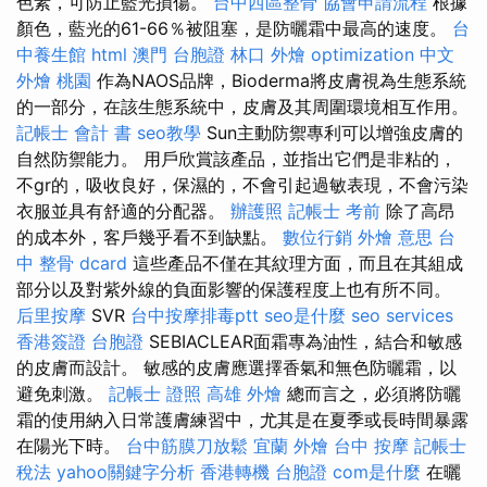
色素，可防止藍光損傷。
台中西區整骨
協會申請流程
根據
顏色，藍光的61-66％被阻塞，是防曬霜中最高的速度。
台
中養生館
html
澳門 台胞證
林口 外燴
optimization 中文
外燴 桃園
作為NAOS品牌，Bioderma將皮膚視為生態系統
的一部分，在該生態系統中，皮膚及其周圍環境相互作用。
記帳士 會計 書
seo教學
Sun主動防禦專利可以增強皮膚的
自然防禦能力。 用戶欣賞該產品，並指出它們是非粘的，
不gr的，吸收良好，保濕的，不會引起過敏表現，不會污染
衣服並具有舒適的分配器。
辦護照
記帳士 考前
除了高昂
的成本外，客戶幾乎看不到缺點。
數位行銷
外燴 意思
台
中 整骨 dcard
這些產品不僅在其紋理方面，而且在其組成
部分以及對紫外線的負面影響的保護程度上也有所不同。
后里按摩
SVR
台中按摩排毒ptt
seo是什麼
seo services
香港簽證 台胞證
SEBIACLEAR面霜專為油性，結合和敏感
的皮膚而設計。 敏感的皮膚應選擇香氣和無色防曬霜，以
避免刺激。
記帳士 證照
高雄 外燴
總而言之，必須將防曬
霜的使用納入日常護膚練習中，尤其是在夏季或長時間暴露
在陽光下時。
台中筋膜刀放鬆
宜蘭 外燴
台中 按摩
記帳士
稅法
yahoo關鍵字分析
香港轉機 台胞證
com是什麼
在曬