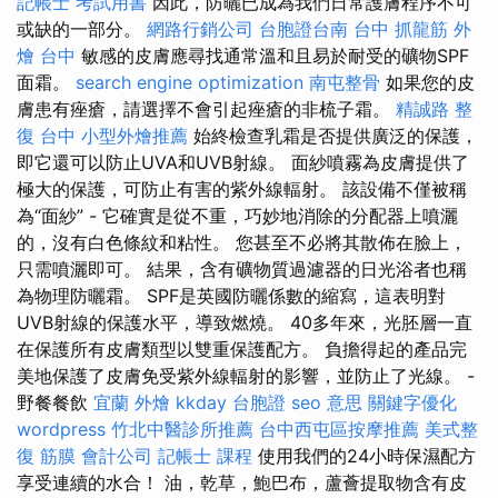
記帳士 考試用書
因此，防曬已成為我們日常護膚程序不可
或缺的一部分。
網路行銷公司
台胞證台南
台中 抓龍筋
外
燴 台中
敏感的皮膚應尋找通常溫和且易於耐受的礦物SPF
面霜。
search engine optimization
南屯整骨
如果您的皮
膚患有痤瘡，請選擇不會引起痤瘡的非梳子霜。
精誠路 整
復 台中
小型外燴推薦
始終檢查乳霜是否提供廣泛的保護，
即它還可以防止UVA和UVB射線。 面紗噴霧為皮膚提供了
極大的保護，可防止有害的紫外線輻射。 該設備不僅被稱
為“面紗” - 它確實是從不重，巧妙地消除的分配器上噴灑
的，沒有白色條紋和粘性。 您甚至不必將其散佈在臉上，
只需噴灑即可。 結果，含有礦物質過濾器的日光浴者也稱
為物理防曬霜。 SPF是英國防曬係數的縮寫，這表明對
UVB射線的保護水平，導致燃燒。 40多年來，光胚層一直
在保護所有皮膚類型以雙重保護配方。 負擔得起的產品完
美地保護了皮膚免受紫外線輻射的影響，並防止了光線。 -
野餐餐飲
宜蘭 外燴
kkday 台胞證
seo 意思
關鍵字優化
wordpress
竹北中醫診所推薦
台中西屯區按摩推薦
美式整
復 筋膜
會計公司
記帳士 課程
使用我們的24小時保濕配方
享受連續的水合！ 油，乾草，鮑巴布，蘆薈提取物含有皮