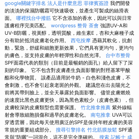
google關鍵字排名
法人是什麼意思
菲律賓簽證
我們開發
的淡淡的保濕防曬霜可快速吸收，並產生可製成的絲滑表
面。
哪裡找台中撥筋
它不含添加的香水，因此可以與日常
護膚程序完美匹配。
wordpress
整骨
茶會
強譜UV-A和
UV-B防曬，視黃醇，透明質酸，維生素E，杏和大麻種子成
分有助於抵消皮膚老化作用。
西屯按摩
憑藉其軟化，抗創
動，緊急，舒緩和細胞更新效果，它們具有更均勻，更均勻
的膚色，並支持皮膚的年輕彈性和自然光澤。
台中市整骨
SPF面霜代表的類別（目前是最暢銷的面孔）給人留下了深
刻的印象。 它不包含對皮膚產生負面影響的對羥基苯甲酸
酯和化學物質。 該產品適用於牛奶 - 白色和淺色皮膚，不
會刺激，也不會引起衰老斑的外觀。 建議您在出去陽光之
前將其帶到臉上，並全天暴露於負面影響。 儘管皮膚燃燒
的速度比黑色皮膚更快，因為黑色素較少（皮膚色素），但
皮膚較深的皮膚類型也需要保護。
竹北推拿推薦
紫外線輻
射會導致細胞損傷和過早的皮膚老化。
南屯推拿
UVA可以
穿透雲層，因此每天使用廣泛的SPF是保持年輕皮膚的美容
常規的重要組成部分。
搜尋引擎排名
竹北筋膜放鬆
SPF通
常與“防曬”一詞混合，這不是完全準確的。
搜索
記帳士 成