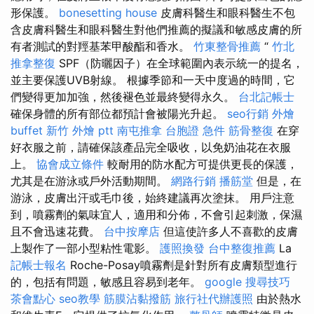
形保護。
bonesetting house
皮膚科醫生和眼科醫生不包
含皮膚科醫生和眼科醫生對他們推薦的擬議和敏感皮膚的所
有者測試的對羥基苯甲酸酯和香水。
竹東整骨推薦
“
竹北
推拿整復
SPF（防曬因子）在全球範圍內表示統一的提名，
並主要保護UVB射線。 根據季節和一天中度過的時間，它
們變得更加加強，然後褪色並最終變得永久。
台北記帳士
確保身體的所有部位都預計會被陽光升起。
seo行銷
外燴
buffet
新竹 外燴 ptt
南屯推拿
台胞證 急件
筋骨整復
在穿
好衣服之前，請確保該產品完全吸收，以免奶油花在衣服
上。
協會成立條件
較耐用的防水配方可提供更長的保護，
尤其是在游泳或戶外活動期間。
網路行銷
播筋堂
但是，在
游泳，皮膚出汗或毛巾後，始終建議再次塗抹。 用戶注意
到，噴霧劑的氣味宜人，適用和分佈，不會引起刺激，保濕
且不會迅速花費。
台中按摩店
但這使許多人不喜歡的皮膚
上製作了一部小型粘性電影。
護照換發
台中整復推薦
La
記帳士報名
Roche-Posay噴霧劑是針對所有皮膚類型進行
的，包括有問題，敏感且容易到老年。
google 搜尋技巧
茶會點心
seo教學
筋膜沾黏撥筋
旅行社代辦護照
由於熱水