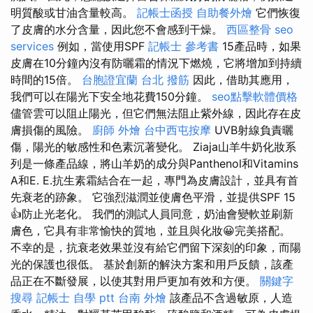
明質酸或甘油含量較高。
記帳士函授
自助餐外燴
它們恢復
了皮膚的水分含量，因此您不會感到干燥。
西區整骨
seo
services
例如，當使用SPF
記帳士 參考書
15產品時，如果
皮膚在10分鐘內沒有防曬霜的情況下燃燒，它將增加到持續
時間的15倍。
台胞證宜蘭
台北 撥筋
因此，借助其應用，
我們可以在陽光下安全地花費150分鐘。
seo點擊軟體價格
儘管雲可以阻止陽光，但它們無法阻止紫外線，因此存在皮
膚損傷的風險。
廚師 外燴
台中西屯按摩
UVB射線負責曬
傷，陽光的敏感性和色素沉著變化。 Ziaja山羊牛奶化妝系
列是一條產品線，將山羊奶的成分與Panthenol和Vitamins
A和E. E.抗生素霜結合在一起，專門為皮膚設計，並具有首
先衰老的跡象。 它強烈滋潤並使膚色平滑，並提供SPF 15
👍防止光老化。 我們的測試人員同意，奶油會變軟並刷新
膚色，它具有非常愉快的質地，並且與化妝😀完美搭配。
不幸的是，抗衰老效果並沒有給它們留下深刻的印象，而陽
光的保護也很低。 基於創新的解決方案和用戶反饋，該產
品正在不斷發展，以使其對用戶更加有效和方便。
關鍵字
搜尋
記帳士 自學 ptt
台南 外燴
該產品不含過敏原，人造