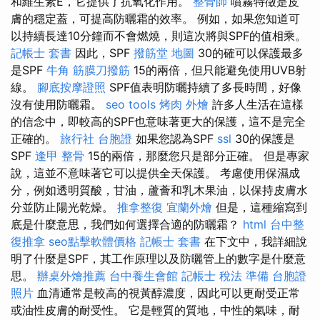
和維生素E，它提供了抗氧化作用。
整骨師
噴霧特徵是皮
膚的穩定蓋，可提高防曬霜的效率。 例如，如果您知道可
以持續長達10分鐘而不會燃燒，則這次將與SPF的值相乘。
記帳士 套書
因此，SPF
撥筋堂 地圖
30的確可以保護最多
是SPF
牛角 筋膜刀撥筋
15的兩倍，但只能避免使用UVB射
線。
腳底按摩證照
SPF值表明防曬持續了多長時間，好像
沒有使用防曬霜。
seo tools
烤肉 外燴
許多人生活在這樣
的信念中，即較高的SPF也意味著更大的保護，這不是完全
正確的。
旅行社 台胞證
如果您認為SPF
ssl
30的保護是
SPF
逢甲 整骨
15的兩倍，那麼您只是部分正確。 但是專家
說，這並不意味著它可以提供全天保護。 考慮使用保濕成
分，例如透明質酸，甘油，蘆薈和乳木果油，以保持皮膚水
分並防止陽光乾燥。
推拿整復
宜蘭外燴
但是，這種縮寫到
底是什麼意思，我們如何選擇合適的防曬霜？
html
台中整
復推拿
seo點擊軟體價格
記帳士 套書
在下文中，我詳細說
明了什麼是SPF，其工作原理以及防曬管上的數字是什麼意
思。
辦桌外燴推薦
台中養生會館
記帳士 稅法 準備
台胞證
照片
血清通常是較高的視黃醇濃度，因此可以更耐受正常
或油性皮膚的耐受性。 它是輕質的質地，中性的氣味，耐