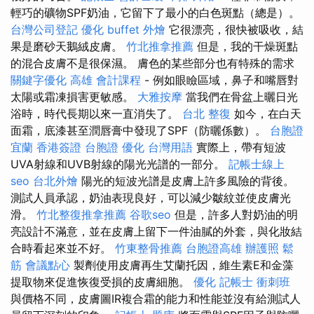
輕巧的礦物SPF奶油，它留下了最小的白色斑點（總是）。
台灣公司登記
優化
buffet 外燴
它很漂亮，很快被吸收，結
果是磨砂天鵝絨皮膚。
竹北推拿推薦
但是，我的干燥斑點
的混合皮膚不是很保濕。 膚色的某些部分也有特殊的需求
關鍵字優化
高雄 會計課程
- 例如眼瞼區域，鼻子和嘴唇對
太陽或霜凍損害更敏感。
大雅按摩
當我們在骨盆上曬日光
浴時，時代長期以來一直消失了。
台北 整復
如今，在白天
面霜，底漆甚至潤唇膏中發現了SPF（防曬係數）。
台胞證
宜蘭
香港簽證 台胞證
優化 台灣用語
實際上，帶有短波
UVA射線和UVB射線的陽光光譜的一部分。
記帳士線上
seo
台北外燴
陽光的短波光譜是皮膚上許多風險的背後。
測試人員承認，奶油表現良好，可以減少皺紋並使皮膚光
滑。
竹北整復推拿推薦
谷歌seo
但是，許多人對奶油的明
亮設計不滿意，並在皮膚上留下一件油膩的外套，與化妝結
合時看起來並不好。
竹東整骨推薦
台胞證高雄
辦護照
鬆
筋
會議點心
製劑使用皮膚再生艾蘭托因，維生素E和金藻
提取物來促進恢復受損的皮膚細胞。
優化
記帳士 衝刺班
與價格不同，皮膚圖IR複合霜的能力和性能並沒有給測試人