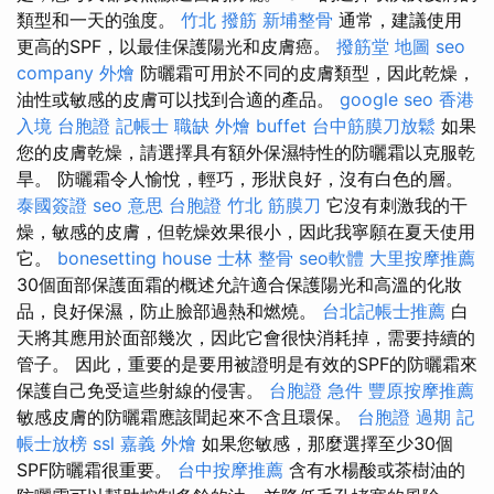
類型和一天的強度。
竹北 撥筋
新埔整骨
通常，建議使用
更高的SPF，以最佳保護陽光和皮膚癌。
撥筋堂 地圖
seo
company
外燴
防曬霜可用於不同的皮膚類型，因此乾燥，
油性或敏感的皮膚可以找到合適的產品。
google seo
香港
入境 台胞證
記帳士 職缺
外燴 buffet
台中筋膜刀放鬆
如果
您的皮膚乾燥，請選擇具有額外保濕特性的防曬霜以克服乾
旱。 防曬霜令人愉悅，輕巧，形狀良好，沒有白色的層。
泰國簽證
seo 意思
台胞證
竹北 筋膜刀
它沒有刺激我的干
燥，敏感的皮膚，但乾燥效果很小，因此我寧願在夏天使用
它。
bonesetting house
士林 整骨
seo軟體
大里按摩推薦
30個面部保護面霜的概述允許適合保護陽光和高溫的化妝
品，良好保濕，防止臉部過熱和燃燒。
台北記帳士推薦
白
天將其應用於面部幾次，因此它會很快消耗掉，需要持續的
管子。 因此，重要的是要用被證明是有效的SPF的防曬霜來
保護自己免受這些射線的侵害。
台胞證 急件
豐原按摩推薦
敏感皮膚的防曬霜應該聞起來不含且環保。
台胞證 過期
記
帳士放榜
ssl
嘉義 外燴
如果您敏感，那麼選擇至少30個
SPF防曬霜很重要。
台中按摩推薦
含有水楊酸或茶樹油的