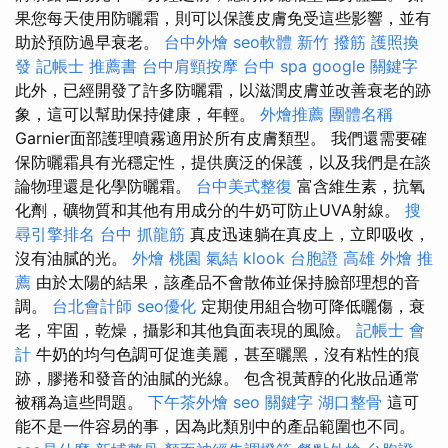
果您每天使用防曬霜，則可以保護皮膚免受這些影響，並有
助於預防過早衰老。
台中外燴
seo軟體
新竹 撥筋
護照換
發
記帳士 推薦書
台中肩頸按摩
台中 spa
google 關鍵字
此外，已經開發了許多防曬霜，以滋潤皮膚並改善衰老的跡
象，這可以幫助保持健康，年輕。
外燴推薦
團體名稱
Garnier面部護理噴霧適用於所有皮膚類型。 我們還需要確
保防曬霜具有光穩定性，提供廣泛的保護，以及我們是在談
論物理還是化學防曬霜。
台中美式整復
富含維生素，抗氧
化劑，礦物質和其他有用成分的牛奶可防止UVA射線。
搜
尋引擎排名
台中 抓龍筋
真皮迅速躺在真皮上，立即吸收，
沒有油膩的光。
外燴 桃園
氣結
klook 台胞證
高雄 外燴 推
薦
由於太陽的結果，該產品不會散佈並保持臉部理想的音
調。
台北會計師
seo優化
定期使用組合物可降低曬傷，衰
老，牢固，乾燥，攝影和其他負面表現的風險。
記帳士 會
計
牛奶的均勻色調可促進美麗，甚至曬黑，沒有粘性的痕
跡，膠捲和發音的油膩的光線。 包含視黃醇的化妝品通常
被稱為這些問題。
下午茶外燴
seo 關鍵字
湖口整骨
這可
能不是一件容易的事，因為此類別中的產品範圍也不同。