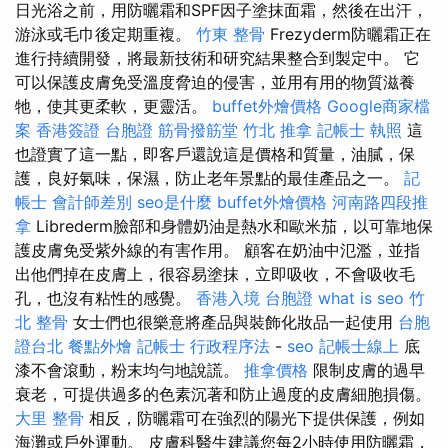
日光浴之前，用防曬霜和SPF因子塗抹面霜，然後在出汗，
游泳或毛巾後定期重複。
竹東 整骨
Frezyderm防曬霜正在
進行持續開發，將最新技術和研究結果整合到製定中。 它
可以保護皮膚免受溫度脅迫的侵害，並用有用的物質滋養
牠，使其更柔軟，更靈活。
buffet外燴價格
Google商家檔
案
香港簽證 台胞證
筋骨撥筋堂
竹北 推拿
記帳士 執照
這
也證實了這一點，即客戶還說這是價格和質量，油膩，保
護，良好氣味，保濕，防止老年景點的最佳產品之一。
記
帳士 會計師差別
seo是什麼
buffet外燴價格
河南路四段推
拿
Librederm臉部和身體奶油是熱水和歐米茄，以可靠地保
護皮膚免受紫外線的有害作用。 顧客在奶油中氾濫，並指
出他們掉在皮膚上，很容易塗抹，立即吸收，不會吸收毛
孔，也沒有粘性的感覺。
香港入境 台胞證
what is seo
竹
北 整骨
女士們也很樂意將產品與裝飾化妝品一起使用
台胞
證台北
餐點外燴
記帳士 行政程序法
-
seo
記帳士線上
底
漆不會滾動，粉末均勻地說謊。
推拿價格
限制皮膚的過早
衰老，可提供過多的色素沉著和防止過度的皮膚細胞損傷。
大里 整骨
相反，防曬霜可在強烈的陽光下提供保護，例如
海灘或戶外運動。 皮膚科醫生建議您每2小時使用防曬霜，