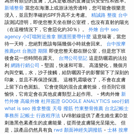
為所有類型的皮膚，尤其是敏感的皮膚提供安全性和效率。
新埔整骨
當您在海灘上或游泳池旁邊時，您可能會很樂意
浸入，並且對準確的SPF升高不太考慮。
精誠路 整復 台中
該測試證明，即使您整天坐在辦公室裡，也沒有直射的陽光
（在這種情況下，它會惡化約30％）。
外燴 台中
seo
agency
小叮噹附近推拿
辦護照要帶什麼
這意味著，當您
待一天時，您絕對應該每隔幾個小時就會回來。
台中按摩
推薦ptt
台胞證 期限
即使您整天都在辦公室，但是您下班
後會花一些時間在露天。
台灣公司登記
這是防曬霜的法拉
利
網路行銷公司
- 堅固，快速和可靠。 高溫變化，幾個月
內與空氣，水，沙子接觸，給防曬因子的影響留下了深刻的
印象，並且不再保證保護。 這種乳霜吸收了，不會在皮膚
上留下白色斑點。 它會使我的混合皮膚乾燥，但否則它很
愉快，它肯定會在其他皮膚類型上起作用。 - 烤肉外燴
新
竹外燴
高級外燴
杜拜簽證
GOOGLE ANALYTICS
seo行銷
what is seo
推拿整復
天母 撥筋
竹東整骨推薦
台北記帳士
事務所
記帳士 行政程序法
UVB射線提供了產生維生素D並
刺激黑色素產生的皮膚能量，從而使皮膚陽光呈陽光。 但
是，該產品仍然具有負
rwd
顏面神經失調撥筋
-
士林 按摩