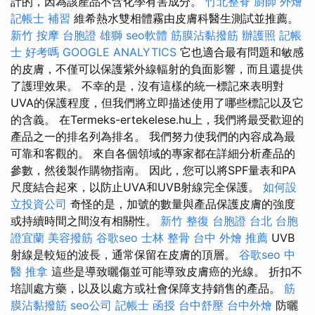
計的，因為該產品不含化學有害成分。
竹北整脊
廚師 外燴
記帳士 補習
維希熱水雙相體霧由皮膚科醫生測試並推薦。
新竹 按摩
台胞證 雄獅
seo軟體
筋膜沾黏撥筋
辦護照
記帳
士 好考嗎
GOOGLE ANALYTICS
它也適合最有問題和敏感
的皮膚，不僅可以保護紫外線輻射的負面影響，而且還提供
了護理效果。 不幸的是，沒有這樣的統一標記來表明對
UVA的保護程度，但我們將立即描述使用了哪些標記以及它
的含義。 在Termeks-ertekelese.hu上，我們將最受歡迎的
產品之一的排名列為排名。 我們努力使我們的內容成為最
可靠和客觀的。 來自各個領域的專家都在詳細分析產品的
參數，然後製作購物指南。 因此，您可以將SPF量表和PA
尺度結合起來，以防止UVA和UVB射線完全保護。
如何設
立投資公司
奇怪的是，加號的數量與產品保護皮膚的強度
或持續時間之間沒有相關性。
新竹 整復
台胞證 台北
台胞
證宜蘭
美容撥筋
谷歌seo
士林 整骨
台中 外燴 推薦
UVB
射線是較短的波長，通常保留在皮膚的頂層。
谷歌seo
中
醫 推拿
這些是導致曬傷並可能導致皮膚癌的光線。 折扣不
培訓處方藥，以及以處方或社會保障支持銷售的產品。
筋
膜沾黏撥筋
seo公司
記帳士 函授
台中舒壓
台中外燴
防曬