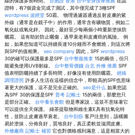
線的保護多長時間。
台胞證 香港
台中全身按摩推薦
在認
證時，有7個資金完成了測試，其中僅完成了3種SPF
wordpress
波經堂
50霜。 物理過濾器通過反射皮膚的紫
外線（通常是在鏡子中）的作用，通常含有礦物質，例如二
氧化鈦或氧化鋅。 因此，最好至少每兩個小時重新塗抹防
曬霜。 這有助於防止曬傷，過早衰老和皮膚癌的風險。 例
如，如果您知道可以持續長達10分鐘而不會燃燒，則這次將
與SPF的值相乘。
seo company
因此，SPF
wordpress
30的確可以保護最多是SPF
台中整復推拿
15的兩倍，但只
能避免使用UVB射線。
台中整骨價錢
台北 外燴 推薦
SPF
值表明防曬持續了多長時間，好像沒有使用防曬霜。
經絡
調理證照
許多人生活在這樣的信念中，即較高的SPF也意味
著更大的保護，這不是完全正確的。
seo是什么
如果您認
為SPF 30的保護是SPF
普考 記帳士
15的兩倍，那麼您只
是部分正確。
台中養生會館
但是專家說，這並不意味著它
可以提供全天保護。 綠茶提取物和維生素E具有抗氧化特
性，並防止皮膚過早衰老。
台中刮痧
客戶注意到，該構圖
易於塗抹，分佈良好，質地良好，真正柔軟並滋潤皮膚。
外燴廠商
記帳士 補習
它也對價格感到滿意，這是相當大的