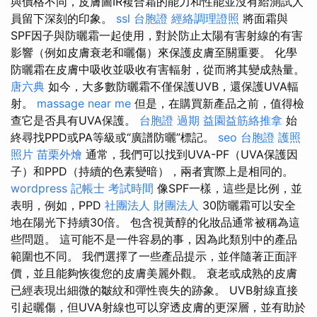
與價格不同，皮膚圖IR複合霜的能力和性能並沒有給測試人
員留下深刻的印象。
ssl
台胞證
經絡調理證照
將面霜與
SPF因子與防曬霜一起使用，對於防止太陽有害射線的有害
影響（例如皮膚衰老和曬傷）來保護皮膚至關重要。 化學
防曬霜在皮膚中吸收並吸收有害輻射，從而將其變成熱量。
唐六典
如今，大多數防曬霜不僅保護UVB，還保護UVA輻
射。
massage near me
但是，在購買新產品之前，值得檢
查它是否具有UVA保護。
台胞證 過期
益園益筋絡推拿
始
終尋找PPD或PA等級或“廣譜防曬”標記。
seo
台胞證 護照
照片
苗栗外燴
通常，我們可以找到UVA-PF（UVA保護因
子）和PPD（持續的色素變暗），兩者實際上是相同的。
wordpress
記帳士 考試時間
像SPF一樣，這些是比例，並
表明，例如，PPD
社團法人 財團法人
30防曬霜可以安全
地在陽光下持續30倍。 包含視黃醇的化妝品通常被稱為這
些問題。 這可能不是一件容易的事，因為此類別中的產品
範圍也不同。 我們選擇了一些產品提示，並伴隨著正面評
價，並且能夠恢復您的皮膚美麗外觀。 衰老或成熟的皮膚
已經表現出細微的皺紋和彈性喪失的跡象。 UVB射線直接
引起曬傷，但UVA射線也可以穿透皮膚的更深層，並有助於