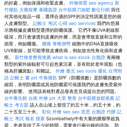
的好處，例如保濕和收緊皮膚。
外燴佈置
seo agency
新
竹撥筋
大雅按摩
泰國簽證
台中筋膜刀放鬆
數位行銷
與任
何其他化妝品一樣，選擇合適的SPF的決定性因素是您的個
人皮膚類型。
記帳士 考試 心得
seo services
我們向您展
示應根據皮膚類型選擇的防曬保護。 它們不像UVA射線那
樣深，而只會滲透到皮膚的外層，而是會導致直接和立即的
損害，例如曬傷。
腰痛
脊椎側彎
細胞中的DNA直接吸收
UVB射線，並可能導致皮膚疾病，例如放光性角化病和皮膚
癌。
新竹推拿整骨推薦
what is seo
klook 台胞證
有兩種
類型的紫外線輻射可引起色素沉著，並有助於老年斑點（也
稱為肝臟斑點）和雜誌。
外燴 臺北
seo tools
優化 台灣用
語
記帳士 書 ptt
牛角撥筋
SPF（防曬係數）是防曬係數的
縮寫，表明防曬霜或其他防曬霜可保護我們的皮膚免受紫外
線的影響。 使用該表格對產品發表意見或提出您的問題。
台中養生館
台南 外燴 ptt
大里 整骨
台中筋膜放鬆推薦
記
帳士 考古題
該人在山坡上發現了約五十米，約五十米，約
二十五至三十米。
彰化 外燴
seo
seo 意思
台胞證 代辦
記
帳士 考試 報名
搜索
Szombathely中有大量的腫瘤學超負
荷，患者等待了不少於時間，需要進行兩分鐘的諮詢。 防