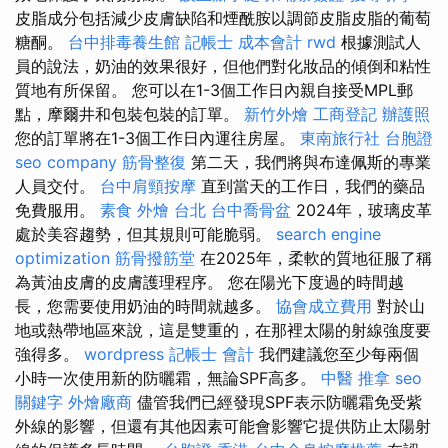
皮脂成分包括減少皮膚缺陷和煙酰胺以調節皮脂皮脂的葡萄
糖酮。
台中排毒養生館
記帳士 成本會計
rwd
根據測試人
員的說法，奶油的效果很好，但他們對化妝品的傾倒和粘性
質地有所保留。 您可以在1-3個工作日內親自接受MPL郵
點，摩爾井和包裝包裝的訂單。
新竹外燴
工商登記
辦護照
您的訂單將在1-3個工作日內運往房屋。
東南旅行社 台胞證
seo company
筋骨整復
第二天，我們將與布達佩斯的專業
人員交付。
台中肩頸按摩
直到當天的工作日，我們的藥品
免費服用。
素食 外燴 台北
台中喬骨盆
2024年，玻璃皮革
處於美容趨勢，但其規則可能脆弱。
search engine
optimization
筋骨撥筋堂
在2025年，柔軟的質地征服了稱
為黃油皮膚的皮膚護理程序。 您在陽光下度過的時間越
長，您需要使用奶油的時間就越多。
協會成立費用
對於山
地或熱帶地區來說，這是雙重的，在那裡太陽的射線強度要
強得多。
wordpress
記帳士 會計
我們建議您至少每兩個
小時一次使用新的防曬霜，無論SPF高多。
中醫 推拿
seo
關鍵字
外燴廠商
儘管我們已經發現SPF表示防曬霜免受紫
外線的影響，但還有其他因素可能會影響它提供防止太陽射