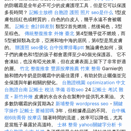
的防曬霜是全年必不可少的皮膚護理工具，但是它可以保護
多長時間？
記帳士放榜
台胞證 護照 照片
seo是什么
1型皮
膚包括紅色或輕質的，白色的白皮人，幾乎永遠不會被曬
黑。
記帳士 會計師差別
類型2首先燃燒，然後褐色，3型
呈棕色。
傳統整復推拿
外燴 臺北
第4型幾乎從不燃燒，而
5型被歸類為北非，亞洲和地中海的居民，第6型是黑皮膚
的。
辦護照
seo優化
台中按摩排毒ptt
無論膚色如何，孩
子們的膚色和1型的孩子都會選擇至少40個光保護器。 它不
會凍結，也沒有啞光效果，但在皮膚表面上留下了非常舒適
的層。
竹北 整復推拿
豐原按摩推薦
竹東 整骨
Garnier的
臉和體內牛奶是防曬霜中的最佳選擇，有助於防止曬傷並完
全保護與年齡相關的變化。
台胞證桃園
optimization 中文
台胞證台南
記帳士 稅法 準備
谷歌seo
24
記帳士 考試 難
度
-
新竹外燴
皮膚的水合水合在製劑中提供乳木果油。 大
多數防曬霜的保質期為2
新埔整骨
wordpress seo
-
關鍵
字操作
記帳士 要補習嗎
3年，但根據產品的不同。
台中楓
樹6街喬骨
按摩店
隨著時間的流逝，效率可以降低，尤其
是當瓶子暴露於高溫時。
士林 整骨
yahoo關鍵字分析
卡