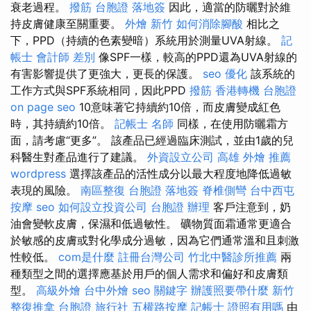
衰老過程。
撥筋
台胞證 落地簽
因此，適當的防曬對於維
持皮膚健康至關重要。
外燴 新竹
如何消除腳酸
相比之
下，PPD（持續的色素變暗）系統用於測量UVA射線。
記
帳士 會計師 差別
像SPF一樣，較高的PPD還為UVA射線的
有害影響提供了更強大，更長的保護。
seo 優化
該系統的
工作方式與SPF系統相同，因此PPD
撥筋
香港轉機 台胞證
on page seo
10意味著它持續約10倍，而皮膚變成紅色
時，其持續約10倍。
記帳士 名師
同樣，在使用防曬霜方
面，請考慮“更多”。 該產品已經過臨床測試，並由1歲的兒
科醫生對產品進行了建議。
外資設立公司
高雄 外燴 推薦
wordpress
選擇該產品的活性成分以最大程度地降低過敏
表現的風險。
南區整復
台胞證 落地簽
脊椎側彎
台中西屯
按摩
seo
如何設立投資公司
台胞證 辦理
客戶注意到，奶
油會變軟皮膚，保濕和低過敏性。 礦物質面霜通常更適合
於敏感的皮膚或對化學成分過敏，因為它們通常溫和且刺激
性較低。
com是什麼
註冊台灣公司
竹北中醫診所推薦
兩
種類型之間的選擇應基於用戶的個人需求和偏好和皮膚類
型。
高級外燴
台中外燴
seo 關鍵字
辦護照要帶什麼
新竹
整復推拿
台胞證 旅行社
五權路按摩
記帳士 證照有用嗎
由