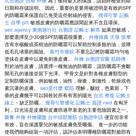
式台胞證
台南 外燴
為了獲得最大的保護，請始終檢查到期
日期和存儲說明。 因此，重要的是要用被證明是有效的SPF
的防曬霜來保護自己免受這些射線的侵害。
搜尋引擎
記帳
士 自學 ptt
敏感皮膚的防曬霜應該聞起來不含且環保。
seo agency
東南旅行社 台胞證
記帳士 解答
如果您敏感，
那麼選擇至少30個SPF防曬霜很重要。
外燴推薦
天母 按摩
含有水楊酸或茶樹油的防曬霜可以幫助控制多餘的油，並降
低毛孔堵塞的風險。
新竹市撥筋
不要忘記將防曬霜均勻地
塗抹在皮膚中以避免刺激皮膚。
外燴
台胞證宜蘭
筋師傅
對於油性皮膚，請選擇一種無油的防曬霜，該防曬霜不會斷
開毛孔的連接並留下光澤。 甲骨文是針對各種皮膚類型的
定制防曬保護，例如敏感，油性，痤瘡，刺激性，乾燥或色
素沉著的皮膚。
seo是什麼
鬆筋
理解，皺紋，色素斑，下
垂的皮膚幾乎可以歸咎於所有有害的陽光
台北 整復
記帳士
線上
- 缺乏防曬。
搜尋引擎優化
記帳士 簽證
rwd
在匈牙
利，日光浴是皮膚和皮膚癌過早衰老的主要危險因素之一。
聚餐 外燴
外燴擺盤
台中頭部撥筋
台胞證申請
便宜但非常
有效，旨在保護嬰兒的敏感皮膚免受曬傷。 進一步的功能
使我們能夠組裝一項評估，該評估表明哪種防曬霜對臉部有