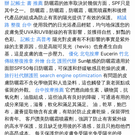
辦
記帳士 書 推薦
防曬霜的效率取決於幾個方面，SPF只是
其中之一。 防曬霜，防曬霜，防曬霜，曬黑噴霧劑和後煙
代產品的組成為防止有害的陽光提供了有效的保護。
精誠
路 整復 台中
使用我們的日光浴產品輕鬆，均勻地保護您的
皮膚免受UVA和UVB射線的有害影響，並獲得自然，鮮豔的
色彩。
記帳士 高普考
陽光對皮膚有不利影響的事實是紫外
線的主要原因，但是高能可見光（hevis）也會產生自由
基，這是皮膚的進一步壓力。
優化
北屯按摩
Eucerin
竹北
傳統整復推拿
外燴 台北
護照代辦
Sun敏感的防曬霜適用於
面部SPF50每日防曬霜，可保護和舒緩敏感且乾燥的皮膚。
旅行社代辦護照
search engine optimization
有問題的皮
膚防曬霜不含化學物質和人造染料，這也觸發了衰老斑點或
雀斑的外觀。
台中按摩推薦
它們應由維生素，礦物質，抗
氧化劑，油脂組成，這些油具有良好的障礙，可通過有用的
成分來陽光，滋養，軟化和滿足其滿足。 油，乾草，鮑巴
布，蘆薈提取物含有皮膚，有助於防止皮膚乾燥，保留彈性
和青年。 客戶讚美防曬霜噴霧劑，強調了防止有害紫外線
的高水平保護，並且缺乏使用後的不適感，並且只抱怨他們
的高昂成本。 每天保護您的皮膚免受陽光免受陽光的侵