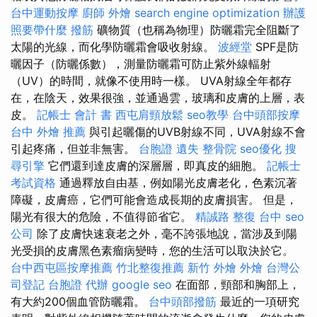
台中運動按摩
廚師 外燴
search engine optimization
辦護
照要帶什麼
撥筋
礦物質（也稱為物理）防曬霜完全阻斷了
太陽的光線，而化學防曬霜會吸收射線。
波經堂
SPF是防
曬因子（防曬係數），測量防曬霜可防止紫外線輻射
（UV）的時間，就像不使用時一樣。 UVA射線全年都存
在，在陰天，效果很強，並通過雲，玻璃和皮膚的上層，表
皮。
記帳士 會計 書
西屯肩頸放鬆
seo教學
台中頭部按摩
台中 外燴 推薦
與引起曬傷的UVB射線不同，UVA射線不會
引起疼痛，但並非無害。
台胞證 遺失
整骨院
seo優化
搜
尋引擎
它們還到達皮膚的深層層，即真皮的細胞。
記帳士
考試資格
通過釋放自由基，例如陽光皮膚老化，色素沉著
障礙，皮膚癌，它們可能會造成長期的皮膚損害。 但是，
陽光有很大的危險，不值得節省它。
精誠路 整復 台中
seo
公司
除了皮膚快速衰老之外，毫不誇張地說，當涉及到陽
光受損的皮膚黑色素瘤病變時，您的生活可以取決於它。
台中西屯區按摩推薦
竹北整復推薦
新竹 外燴
外燴
台灣公
司登記
台胞證 代辦
google seo
在面部，頸部和胸部上，
有大約200個血管防曬霜。
台中頭部撥筋
最近的一項研究