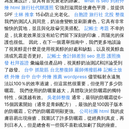
為皮膚設計，並具有首先衰老的跡象。
what is seo
到府外
燴
html
旅行社代辦護照
它強烈滋潤並使膚色平滑，並提供
SPF
士林 推拿
15👍防止光老化。
台胞證 旅行社
北投 整復
我們的測試人員同意，奶油會變軟並刷新膚色，它具有非常
愉快的質地，並且與化妝😀完美搭配。
記帳士 考題
不幸的
是，抗衰老效果並沒有給它們留下深刻的印象，而陽光的保
護也很低。 因此，在下一個選舉指南中，我們更多地談論
了視黃醇是什麼是使用視黃醇的好處和缺點，以及視黃醇血
清或乳霜是否更好。
記帳士 會計師差別
seo 意思
護照換
發
杜拜簽證
彙編最佳產品時，視黃醇奶油測試和評論受到
了啟發。
台中 抓龍筋
台北整復師
嚴師傅撥筋棒
記帳士放
榜
外燴 台中
台中 外燴 推薦
wordpress
儘管輻射永遠無
法以100％的效率過濾，但這當然很重要，但使用了多少防
曬霜。 我們使用的防曬量越大，具體取決於防曬霜的獨特
特性，保護越有效。
吳老師整復
通常，最弱的防曬霜從6-
15個因素開始（通常是青銅配方），最強的是100因子版本
的防曬霜，它們的防曬霜明顯更強。
公司社團
html
我的皮
膚容易出現痤瘡，我嘗試了許多防曬霜，從經典到真皮，再
到日本人，但是總會有一些我不喜歡或加劇了我的痤瘡。