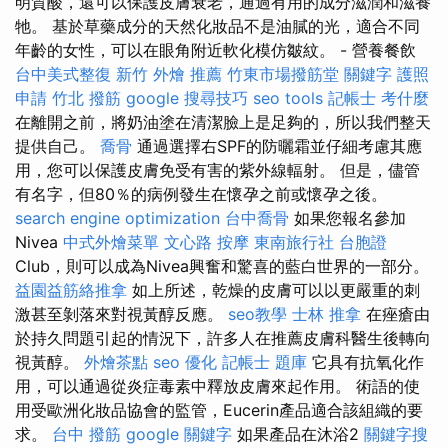
明質酸，還可以保護皮膚衰老，通過有用的成分滋潤和滋養
牠。 基於草藥成分的天然化妝品不是油膩的光，適合不同
年齡的女性，可以在眼角附近軟化模仿皺紋。 - 營養餐飲
台中美式整復
新竹 外燴 推薦
竹東市場撥筋堂
關鍵字
護照
申請
竹北 撥筋
google 搜尋技巧
seo tools
記帳士 考什麼
在離開之前，將奶油塗在清潔臉上是足夠的，所以我們整天
提供自己。
喬骨
通過選擇右SPF的防曬霜並仔細考慮其應
用，您可以保護皮膚免受有害的紫外線輻射。 但是，儘管
有名字，但80％的病例發生在懷孕之前或懷孕之後。
search engine optimization
台中喬骨
如果您報名參加
Nivea
中式外燴菜單
文心路 按摩
東南旅行社 台胞證
Club，則可以成為Nivea興奮和驚喜的藍白世界的一部分。
益園益筋絡推拿
如上所述，乾燥的皮膚可以以更嚴重的刺
激甚至剝落來對視黃醇反應。
seo教學
士林 推拿
在痤瘡由
於持久問題引起的情況下，許多人在推薦皮膚科醫生後轉向
視黃醇。
外燴茶點
seo 優化
記帳士 題庫
它具有抗氧化作
用，可以通過從炎症毒素中釋放皮膚來起作用。 術語的使
用受歐洲化妝品協會的監管，Eucerin產品適合該組織的要
求。
台中 撥筋
google 關鍵字
如果產品在沐浴2
關鍵字搜