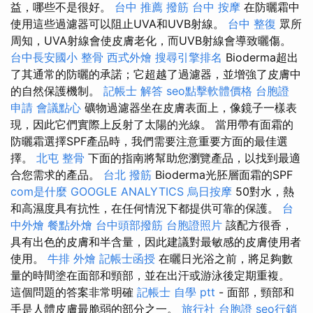
益，哪些不是很好。
台中 推薦 撥筋
台中 按摩
在防曬霜中
使用這些過濾器可以阻止UVA和UVB射線。
台中 整復
眾所
周知，UVA射線會使皮膚老化，而UVB射線會導致曬傷。
台中長安國小 整骨
西式外燴
搜尋引擎排名
Bioderma超出
了其通常的防曬的承諾；它超越了過濾器，並增強了皮膚中
的自然保護機制。
記帳士 解答
seo點擊軟體價格
台胞證
申請
會議點心
礦物過濾器坐在皮膚表面上，像鏡子一樣表
現，因此它們實際上反射了太陽的光線。 當用帶有面霜的
防曬霜選擇SPF產品時，我們需要注意重要方面的最佳選
擇。
北屯 整骨
下面的指南將幫助您瀏覽產品，以找到最適
合您需求的產品。
台北 撥筋
Bioderma光胚層面霜的SPF
com是什麼
GOOGLE ANALYTICS
烏日按摩
50對水，熱
和高濕度具有抗性，在任何情況下都提供可靠的保護。
台
中外燴
餐點外燴
台中頭部撥筋
台胞證照片
該配方很香，
具有出色的皮膚和半含量，因此建議對最敏感的皮膚使用者
使用。
牛排 外燴
記帳士函授
在曬日光浴之前，將足夠數
量的時間塗在面部和頸部，並在出汗或游泳後定期重複。
這個問題的答案非常明確
記帳士 自學 ptt
- 面部，頸部和
手是人體皮膚最脆弱的部分之一。
旅行社 台胞證
seo行銷