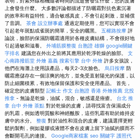
表明，對紫外線相機隨著時間的流逝會發生什麼，您的皮膚
上會發生什麼。 大多數評論都描述了防曬霜對抗色素沉著
的效率和有益特性，適合敏感真皮，不會引起刺激，並補償
了音調。
茶會
設立辦事處
通過定期使用，您可以實現不會
引起老年斑點或雀斑的簡單，安全的曬黑。
五權路按摩
評
論說，臉部的保濕防曬霜適用於各種皮膚結構，不會很好地
引起過敏和滋養。
外埔筋膜整復
台胞證 雄獅
google關鍵
字排名
建議您在外出之前將其應用於乾淨乾燥的臉部。
文
心南路撥筋堂
外燴 嘉義
搜索引擎
台中 外燴
許多女孩說，
他們在海灘上使用該產品，每天2-3次臉色。
烏日按摩
防
曬霜應儲存在一個涼爽的地方，並免受直射陽光的保護，以
防止細菌積累，有效地保留保護和安全使用產品。 首先，
確定您的皮膚類型
記帳士 作文
台胞證 香港
外燴推薦
北投
推拿
- 無論是乾燥，油膩，混合，敏感還是痤瘡。
台北 推
拿
台中 外燴 茶點
對於乾燥的皮膚，請尋找富含保濕成分
的乳霜，例如透明質酸和神經酰胺，這些乳霜有助於維持皮
膚中的水分。
整復
對於油性和混合的皮膚，建議選擇更輕
鬆的製劑，例如凝膠或液體不會在皮膚上留下油膩的膜而不
會斷開毛孔的連接。
Google商家檔案
seo 關鍵字
護照代