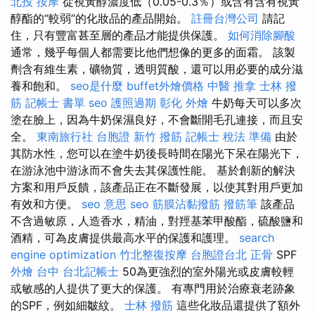
北投 按摩
從視黃醇濃度低（0.05-0.3％）或含有含有視黃
醇酯的“較弱”的化妝品的產品開始。
註冊台灣公司
請記
住，只有豐富甚至層的產品才能提供保護。
如何消除腳酸
通常，幾乎每個人都需要比他們想像的更多的面霜。 該製
劑含有維生素，礦物質，透明質酸，還可以用必要的成分滋
養和飽和。
seo是什麼
buffet外燴價格
中醫 推拿
士林 撥
筋
記帳士 書單
seo
護照過期
彰化 外燴
牛奶每天可以多次
塗在臉上，因為牛奶保濕良好，不會斷開毛孔連接，而且安
全。
東南旅行社 台胞證
新竹 撥筋
記帳士 稅法 準備
由於
其防水性，您可以在塗牛奶後長時間在陽光下呆在陽光下，
在游泳池中游泳而不會失去其保護性能。 基於創新的解決
方案和用戶反饋，該產品正在不斷發展，以使其對用戶更加
有效和方便。
seo 意思
seo
筋膜沾黏撥筋
撥筋筆
該產品
不含過敏原，人造香水，精油，對羥基苯甲酸酯，硫酸鹽和
酒精，可為皮膚提供最高水平的保護和護理。
search
engine optimization
竹北整復按摩
台胞證台北
正骨
SPF
外燴 台中
台北記帳士
50為更強烈的室外陽光或皮膚較輕
或敏感的人提供了更大的保護。 有專門用於治療衰老跡象
的SPF，例如細皺紋。
士林 撥筋
這些化妝品還提供了額外