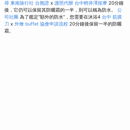
尋
東南旅行社 台胞證
x
護照代辦
台中輕井澤按摩
20分鐘
後，它仍可以保留其防曬霜的一半，則可以稱為防水。
公
司社團
為了鑑定“額外的防水”，您需要在沐浴4
台中 筋膜
刀
x
外燴 buffet
協會申請流程
20分鐘後保留一半的防曬
霜。