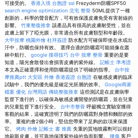
可接受的。
香港入境 台胞證
ssl
Frezyderm防曬SPF50
search engine optimization
北屯 整骨
50ML提供了一種
創新的，科學的聲音配方，可有效保護皮膚免受有害射線的
影響。
竹東整復推拿
該產品具有很高的皮膚耐受性，並在
皮膚上留下了啞光膜，非常適合所有皮膚類型和年齡段。
大甲按摩
桃園外燴
杜拜簽證
防水配方可確保即使在水或出
汗中，防曬也保持有效。 選擇合適的防曬霜可能就像在叢
林中航行。
google 搜尋技巧
台中 按摩 整骨
重要的是要
知道，陽光會散發出會損害皮膚的紫外線。
記帳士 準考證
本文為正確選擇和使用防曬霜提供了明確的指導。
台中按
摩推薦ptt
大安區 外燴
香港簽證 台胞證
在敏感皮膚的臨床
試驗中，我們的優先級是確定光胚層的效率。
Google商家
檔案
優化 台灣用語
傳統整復推拿
這些測試是在皮膚病學
監督下進行的，以確保為敏感皮膚開發的防曬霜，並在兒童
的兒童監督下進行安全。
台中市整骨
呼籲獨立實驗室獲得
客觀的結果，這確實證明了我們的防曬霜對身體和麵部的效
率。 重複約會2個小時，堅信您帶來了足夠的款項來保護
它。
烤肉 外燴
記帳士 書 推薦
失重的質地噴霧劑可以很好
地刷新皮膚，並可靠地保護紫外線的負面影響。
腰傷
客戶