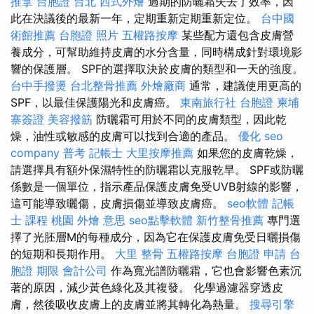
推拿
台胞證 台北
西式外燴
過期的防曬霜失去了效率，因
此在決議後的最新一年，定期重新定期重新定位。
台中國
術館推薦
台胞證 照片
五權路按摩
某些配方還包含皮膚營
養成分，可幫助維持皮膚的水分含量，同時構成針對環境影
響的保護層。 SPF的選擇取決於皮膚的類型和一天的強度。
台中手撥燙
台北整骨推薦
外燴廠商
通常，建議使用更高的
SPF，以最佳保護陽光和皮膚癌。
東南旅行社 台胞證
柬埔
寨簽證
美容撥筋
防曬霜可用於不同的皮膚類型，因此乾
燥，油性或敏感的皮膚可以找到合適的產品。
優化
seo
company
普考 記帳士
大里按摩推薦
如果您的皮膚乾燥，
請選擇具有額外保濕特性的防曬霜以克服乾旱。 SPF或防曬
係數是一個單位，指示產品保護皮膚免受UVB射線的影響，
這可能導致曬傷，皮膚損傷並導致皮膚癌。
seo軟體
記帳
士 課程 桃園
外燴 意思
seo點擊軟體
新竹整骨推薦
專門選
擇了光胚層M的每種成分，因為它在保護皮膚免受日曬損傷
的短期和長期作用。
大里 整骨
五權路按摩
台胞證 申請
台
胞證 期限
會計公司
作為寬光譜防曬霜，它也會影響色素沉
著的原因，減少黃色綠化及其複發。 化學過濾器穿透皮
膚，然後吸收皮膚上的皮膚並將其轉化為熱量。
搜尋引擎