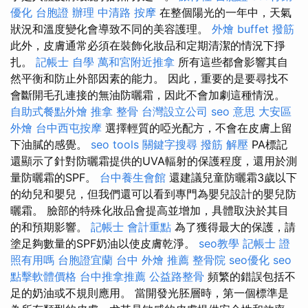
優化
台胞證 辦理
中清路 按摩
在整個陽光的一年中，天氣
狀況和溫度變化會導致不同的美容護理。
外燴 buffet
撥筋
此外，皮膚通常必須在裝飾化妝品和定期清潔的情況下掙
扎。
記帳士 自學
萬和宮附近推拿
所有這些都會影響其自
然平衡和防止外部因素的能力。 因此，重要的是要尋找不
會斷開毛孔連接的無油防曬霜，因此不會加劇這種情況。
自助式餐點外燴
推拿 整骨
台灣設立公司
seo 意思
大安區
外燴
台中西屯按摩
選擇輕質的啞光配方，不會在皮膚上留
下油膩的感覺。
seo tools
關鍵字搜尋
撥筋 解壓
PA標記
還顯示了針對防曬霜提供的UVA​​​​輻射的保護程度，還用於測
量防曬霜的SPF。
台中養生會館
還建議兒童防曬霜3歲以下
的幼兒和嬰兒，但我們還可以看到專門為嬰兒設計的嬰兒防
曬霜。 臉部的特殊化妝品會提高並增加，具體取決於其目
的和預期影響。
記帳士 會計重點
為了獲得最大的保護，請
塗足夠數量的SPF奶油以使皮膚乾淨。
seo教學
記帳士 證
照有用嗎
台胞證宜蘭
台中 外燴 推薦
整骨院
seo優化
seo
點擊軟體價格
台中推拿推薦
公益路整骨
頻繁的錯誤包括不
足的奶油或不規則應用。 當開發光胚層時，第一個標準是