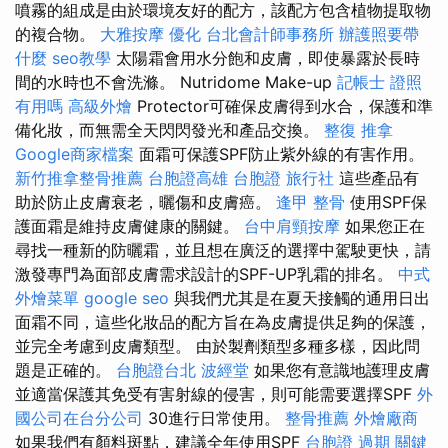
噴霧的組成是由於環境友好的配方，該配方包含植物提取物
的複合物。
大雅按摩
優化
台北會計師事務所
辦護照要帶
什麼
seo教學
太陽霜會用水分飽和皮膚，即使暴露於長時
間的水時也不會洗滌。 Nutridome Make-up
記帳士 證照
有用嗎
高級外燴
Protector可確保皮膚得到水合，保護和準
備化妝，而無需全天閃閃發光和產品交換。
整復 推拿
Google商家檔案
面霜可保護SPF防止紫外線的有害作用。
新竹推拿整骨推薦
台胞證高雄
台胞證 旅行社
這些產品有
助於防止皮膚衰老，曬傷和皮膚癌。
逢甲 整骨
使用SPF保
護面霜是維持皮膚健康的關鍵。
台中肩頸按摩
如果您正在
尋找一種新的防曬霜，並且想在廣泛的選擇中駕駛更快，請
激發專門為面部皮膚需求設計的SPF-UP乳霜的排名。
中式
外燴菜單
google seo
與我們尤其是在夏天接觸的通用日出
面霜不同，這些化妝品的配方旨在為皮膚提供足夠的保護，
並完全考慮到皮膚類型。 由於製劑類型多種多樣，因此問
題是正確的。
台胞證台北
波經堂
如果您有意識地護理皮膚
並適當保護其免受有害射線的侵害，則可能需要選擇SPF
外
國公司在台分公司
30進行日常使用。
整骨推薦
外燴廠商
如果我們有顏料斑點，建議全年使用SPF
台胞證 過期
關鍵