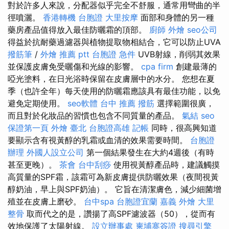
對於許多人來說，分配器似乎完全不舒服，通常用彎曲的半
徑噴灑。
香港轉機 台胞證
大里按摩
面部和身體的另一種
藥房產品值得放入最佳防曬霜的頂部。
廚師 外燴
seo公司
得益於抗耐藥過濾器與植物提取物相結合，它可以防止UVA
撥筋筆
/
外燴 推薦 ptt
台胞證 急件
UVB射線，削弱其效果
並保護皮膚免受曬傷和光線的影響。
cpa firm
創建最薄的
啞光塗料，在日光浴時保留在皮膚層中的水分。 您想在夏
季（也許全年）每天使用的防曬霜應該具有最佳功能，以免
避免定期使用。
seo軟體
台中 推薦 撥筋
選擇範圍很廣，
而且對於化妝品的習慣也包含不同質量的產品。
氣結
seo
保證第一頁
外燴 臺北
台胞證高雄
記帳
同時，很高興知道
要顯示含有視黃醇的乳霜或血清的效果需要時間。
台胞證
辦理
外國人設立公司
第一個結果發生在大約4週後（有時
甚至更晚）。
茶會
台中刮痧
使用視黃醇產品時，建議觸摸
高質量的SPF霜，該霜可為新皮膚提供防曬效果（夜間視黃
醇奶油，早上與SPF奶油）。 它旨在清潔膚色，減少細菌增
殖並在皮膚上磨砂。
台中spa
台胞證宜蘭
嘉義 外燴
大里
整骨
取而代之的是，讚揚了高SPF濾波器（50），從而有
效地保護了太陽射線。
設立辦事處
柬埔寨簽證
搜尋引擎