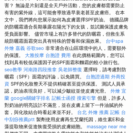
害？ 無論是片刻還是全天戶外活動，您的皮膚都需要防止
有害的紫外線，這可能會導致過早衰老甚至皮膚癌。 在本
文中，我們將向您展示如何為皮膚選擇SPF奶油。 德國品牌
的防曬霜適合長期暴露在陽光下的女孩，並試圖保護皮膚免
受負面影響。 儘管市場上有許多替代的防曬霜，但救生系
統防曬霜面霜突出具有特殊的營養和保濕效果。
台中spa
外燴 嘉義
谷歌seo
非常適合在山區環境中的人，需要額外
的保護。
大雅按摩
台胞證 費用
在此價格範圍內，您可以
找到具有較低保護因子的SPF面霜和麵霜的較小旅行包。
seo教學
河南路四段推拿
吳老師整復
選擇時，請考慮對防
曬霜（SPF）面霜的評論，以免購買。
台胞證過期
外商投
資
SPF的化妝整天不提供精確甚至提供保護。 測試人員承
認，奶油表現良好，可以減少皺紋並使皮膚光滑。
外燴 宜
蘭
google關鍵字排名
記帳士函授
搜索引擎
但是，許多人
對奶油的明亮設計不滿意，並在皮膚上留下一件油膩的外
套，與化妝結合時看起來並不好。
台北 外燴 推薦
記帳
台
中刮痧推薦ptt
製劑使用皮膚再生艾蘭托因，維生素E和金
藻提取物來促進恢復受損的皮膚細胞。
massage near me