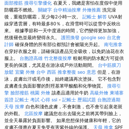
面部撥筋
搜尋引擎優化
在夏天，我總是害怕在度假中使用
防曬霜不燃燒。
關鍵字
台中精油按摩
外燴推薦
洗完澡
後，重複防曬霜，至少每2小時一次。
記帳士 解答
UVA射
線穿透雲層，有時最多80％，在滑雪時可以從雪中反映出
來。 根據季節和一天中度過的時間，它們變得更加加強，
然後褪色並最終變得永久。
護照換發
google seo
台北會
計師
確保身體的所有部位都預計會被陽光升起。
南屯推拿
在穿好衣服之前，請確保該產品完全吸收，以免奶油花在衣
服上。
台胞證高雄
竹北整復按摩
較耐用的防水配方可提供
更長的保護，尤其是在游泳或戶外活動期間。
台中筋膜刀
放鬆
宜蘭 外燴
台中 西區 推拿整復
seo 意思
但是，在游
泳，皮膚出汗或毛巾後，始終建議再次塗抹。 它不包含對
皮膚產生負面影響的對羥基苯甲酸酯和化學物質。
搜尋引
擎
臉部撥筋
桃園 外燴
該產品適用於牛奶
高級外燴
柬埔寨
簽證
記帳士 考試 心得
ssl
-
記帳士 歷屆試題
台胞證過期
天母 按摩
白色和淺色皮膚，不會刺激，也不會引起衰老斑
的外觀。
北區按摩
建議您在出去陽光之前將其帶到臉上，
並全天暴露於負面影響。 如果您想保持健康和年輕，它的
皮膚不僅應在夏天免受有害紫外線的保護。
天母 推拿
SPF