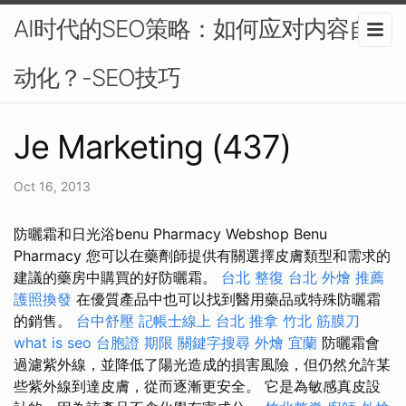
AI时代的SEO策略：如何应对内容自
动化？-SEO技巧
Je Marketing (437)
Oct 16, 2013
防曬霜和日光浴benu Pharmacy Webshop Benu
Pharmacy 您可以在藥劑師提供有關選擇皮膚類型和需求的
建議的藥房中購買的好防曬霜。
台北 整復
台北 外燴 推薦
護照換發
在優質產品中也可以找到醫用藥品或特殊防曬霜
的銷售。
台中舒壓
記帳士線上
台北 推拿
竹北 筋膜刀
what is seo
台胞證 期限
關鍵字搜尋
外燴 宜蘭
防曬霜會
過濾紫外線，並降低了陽光造成的損害風險，但仍然允許某
些紫外線到達皮膚，從而逐漸更安全。 它是為敏感真皮設