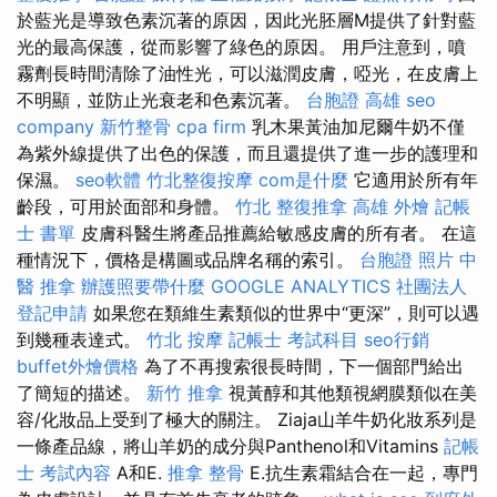
於藍光是導致色素沉著的原因，因此光胚層M提供了針對藍
光的最高保護，從而影響了綠色的原因。 用戶注意到，噴
霧劑長時間清除了油性光，可以滋潤皮膚，啞光，在皮膚上
不明顯，並防止光衰老和色素沉著。
台胞證 高雄
seo
company
新竹整骨
cpa firm
乳木果黃油加尼爾牛奶不僅
為紫外線提供了出色的保護，而且還提供了進一步的護理和
保濕。
seo軟體
竹北整復按摩
com是什麼
它適用於所有年
齡段，可用於面部和身體。
竹北 整復推拿
高雄 外燴
記帳
士 書單
皮膚科醫生將產品推薦給敏感皮膚的所有者。 在這
種情況下，價格是構圖或品牌名稱的索引。
台胞證 照片
中
醫 推拿
辦護照要帶什麼
GOOGLE ANALYTICS
社團法人
登記申請
如果您在類維生素類似的世界中“更深”，則可以遇
到幾種表達式。
竹北 按摩
記帳士 考試科目
seo行銷
buffet外燴價格
為了不再搜索很長時間，下一個部門給出
了簡短的描述。
新竹 推拿
視黃醇和其他類視網膜類似在美
容/化妝品上受到了極大的關注。 Ziaja山羊牛奶化妝系列是
一條產品線，將山羊奶的成分與Panthenol和Vitamins
記帳
士 考試內容
A和E.
推拿 整骨
E.抗生素霜結合在一起，專門