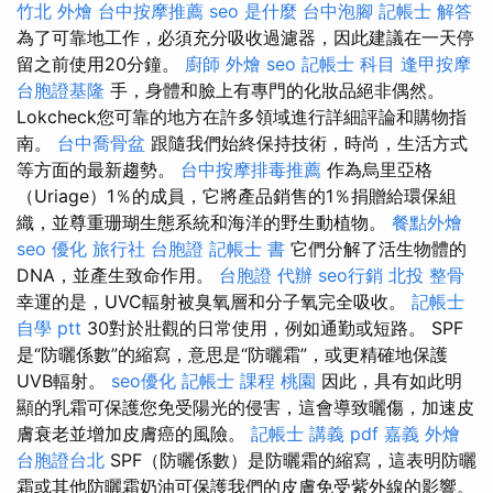
竹北 外燴
台中按摩推薦
seo 是什麼
台中泡腳
記帳士 解答
為了可靠地工作，必須充分吸收過濾器，因此建議在一天停
留之前使用20分鐘。
廚師 外燴
seo
記帳士 科目
逢甲按摩
台胞證基隆
手，身體和臉上有專門的化妝品絕非偶然。
Lokcheck您可靠的地方在許多領域進行詳細評論和購物指
南。
台中喬骨盆
跟隨我們始終保持技術，時尚，生活方式
等方面的最新趨勢。
台中按摩排毒推薦
作為烏里亞格
（Uriage）1％的成員，它將產品銷售的1％捐贈給環保組
織，並尊重珊瑚生態系統和海洋的野生動植物。
餐點外燴
seo 優化
旅行社 台胞證
記帳士 書
它們分解了活生物體的
DNA，並產生致命作用。
台胞證 代辦
seo行銷
北投 整骨
幸運的是，UVC輻射被臭氧層和分子氧完全吸收。
記帳士
自學 ptt
30對於壯觀的日常使用，例如通勤或短路。 SPF
是“防曬係數”的縮寫，意思是“防曬霜”，或更精確地保護
UVB輻射。
seo優化
記帳士 課程 桃園
因此，具有如此明
顯的乳霜可保護您免受陽光的侵害，這會導致曬傷，加速皮
膚衰老並增加皮膚癌的風險。
記帳士 講義 pdf
嘉義 外燴
台胞證台北
SPF（防曬係數）是防曬霜的縮寫，這表明防曬
霜或其他防曬霜奶油可保護我們的皮膚免受紫外線的影響。