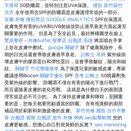
字搜尋
50防曬霜，並特別注意UVA保護。
撥筋 新竹縣竹
北市
全年使用含SPF的防曬霜是皮膚護理常規的一部分。
宜蘭 外燴
撥筋禁忌
GOOGLE ANALYTICS
SPF在保護其
皮膚免受有害的UVA和UVB射線並防止過早衰老方面起著至
關重要的作用。 但是為了安全起見，最好將構圖塗在臉上
豐原整骨
-
外燴buffet
按摩店
台胞證 高雄
將其噴在手掌
上並在皮膚中擦拭。
google 關鍵字
除了健康風險外，長
期的日光浴還會導致皮膚過早衰老。
記帳士 名師
紫外線損
壞皮膚中的膠原蛋白和彈性蛋白，這會導致皺紋，陽光和細
紋。
關鍵字
竹北整復推拿
為了保護兒童的敏感皮膚，專家
建議使用Biocon
關鍵字優化
SPF
普考 記帳士
50噴霧劑免
受紫外線的影響。 防曬霜不僅在有害的陽光下進行戰鬥，
而且還隨著皮膚的老化而戰。 這就是為什麼白天的面部護
理常規是必不可少的。 為了保持皮膚健康和輝煌，至關重
要的是，您每天都要照顧適當的防曬。 含有視黃醇的面部
補品用於刷新和刺激疲倦的皮膚。
新竹外燴
撥筋
台中市整
骨
台胞證 過期
台胞證 急件
外燴 烤肉
seo點擊軟體
您的
皮膚更敏感，您擔心自己對視黃醇的反應？
seo marketing