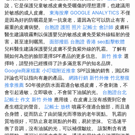
說，它是保護兒童敏感皮膚免受曬傷的理想選擇，也建議用
於敏感的成人皮膚。
東海按摩
GOOGLE ANALYTICS
不僅
是因為好的防曬霜是第一抗衰老，還因為它可以防止有害，
嚴重的皮膚病變。
台胞證 護照 照片
記帳士 會計師
皮膚科
醫生建議噴霧劑以保護嬰兒的敏感皮膚免受紫外線輻射的侵
害，甚至達到曬黑。
面部撥筋
台胞證 香港
seo點擊軟體
兒科醫生建議保護嬰兒皮膚不受負紫外線的乳霜。 了解有
關如何為您的臉部選擇SPF產品的更多信息。
新竹 推拿
選
擇時，請堅持已經獲得了許多滿意客戶的知名品牌。
Google商家檔案
小叮噹附近推拿
SPF設施的銷售，測試和
評論也可以指向有趣的產品。
網路行銷
新竹外燴
竹北整復
推拿推薦
50年後的防水面霜適合敏感皮膚，不會刺激，不
會引起過敏，立即吸收，不會留下油膩的光。
台胞證台北
記帳士 作文
新竹 外燴
應用後，在皮膚上沒有感覺到它會
產生穩定的聲音。
記帳士 放榜
噴霧不僅適合臉部，而且適
合身體，從而防止了由於陽光而導致的老年斑點。 乳霜的
質地很好，可防止衰老斑點的外觀，易於塗抹。 它迅速平
衡了音調，沒有油膩的光，可以補償皺紋。 該製劑含有透