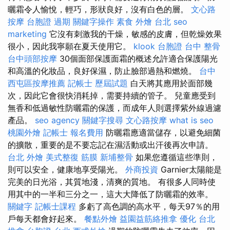
曬霜令人愉悅，輕巧，形狀良好，沒有白色的層。
文心路
按摩
台胞證 過期
關鍵字操作
素食 外燴 台北
seo
marketing
它沒有刺激我的干燥，敏感的皮膚，但乾燥效果
很小，因此我寧願在夏天使用它。
klook 台胞證
台中 整骨
台中頭部按摩
30個面部保護面霜的概述允許適合保護陽光
和高溫的化妝品，良好保濕，防止臉部過熱和燃燒。
台中
西屯區按摩推薦
記帳士 歷屆試題
白天將其應用於面部幾
次，因此它會很快消耗掉，需要持續的管子。 兒童應受到
無香和低過敏性防曬霜的保護，而成年人則選擇紫外線過濾
產品。
seo agency
關鍵字搜尋
文心路按摩
what is seo
桃園外燴
記帳士 報名費用
防曬霜應適當儲存，以避免細菌
的擴散，重要的是不要忘記在濕活動或出汗後再次申請。
台北 外燴
美式整復 筋膜
新埔整骨
如果您遵循這些準則，
則可以安全，健康地享受陽光。
外商投資
Garnier太陽能是
完美的日光浴，其質地淺，清爽的質地。 有很多人同時使
用其中的一半和三分之一，這大大降低了防曬霜的效率。
關鍵字
記帳士課程
多虧了高色調的高水平，每天97％的用
戶每天都會好起來。
餐點外燴
益園益筋絡推拿
優化
台北