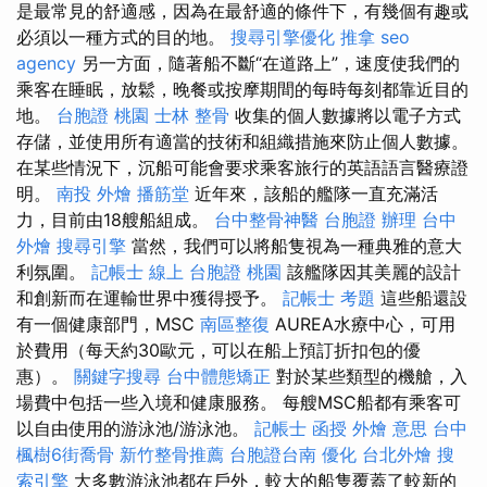
是最常見的舒適感，因為在最舒適的條件下，有幾個有趣或
必須以一種方式的目的地。
搜尋引擎優化
推拿
seo
agency
另一方面，隨著船不斷“在道路上”，速度使我們的
乘客在睡眠，放鬆，晚餐或按摩期間的每時每刻都靠近目的
地。
台胞證 桃園
士林 整骨
收集的個人數據將以電子方式
存儲，並使用所有適當的技術和組織措施來防止個人數據。
在某些情況下，沉船可能會要求乘客旅行的英語語言醫療證
明。
南投 外燴
播筋堂
近年來，該船的艦隊一直充滿活
力，目前由18艘船組成。
台中整骨神醫
台胞證 辦理
台中
外燴
搜尋引擎
當然，我們可以將船隻視為一種典雅的意大
利氛圍。
記帳士 線上
台胞證 桃園
該艦隊因其美麗的設計
和創新而在運輸世界中獲得授予。
記帳士 考題
這些船還設
有一個健康部門，MSC
南區整復
AUREA水療中心，可用
於費用（每天約30歐元，可以在船上預訂折扣包的優
惠）。
關鍵字搜尋
台中體態矯正
對於某些類型的機艙，入
場費中包括一些入境和健康服務。 每艘MSC船都有乘客可
以自由使用的游泳池/游泳池。
記帳士 函授
外燴 意思
台中
楓樹6街喬骨
新竹整骨推薦
台胞證台南
優化
台北外燴
搜
索引擎
大多數游泳池都在戶外，較大的船隻覆蓋了較新的