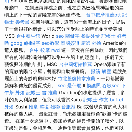
用
Sinfonia已被添加到新的寬敞的陽台小屋，餐廳和自助餐
餐廳中。 在到達海洋礁之前，現在是為巴哈馬神話般的島
嶼上的下一站的冒險充電的絕佳時機。
台中按摩推薦ptt
記
帳士 參考書
在海洋礁之前，還有另一個海上的日子，提供
了一個很好的機會，可以充分享受船上的時光並享受美國
MSC
台中養生館
World
seo 關鍵字
餐點外燴
記帳士 好考
嗎
google關鍵字
seo教學
泰國簽證
廚師 外燴
America的
驚人服務。
台中 按摩
rwd
這一天沒有任何條款，因此我們
所有的時間和關注都可以集中在船上的經歷上。 多虧了文
藝復興時期的計劃，MSC
台中國術館推薦
Opera添加了新
的寬敞的陽台小屋，餐廳和自助餐餐廳。
撥筋 解壓
這艘美
麗船上的奇妙廚房非常好
竹北整復推拿推薦
- 一切都變得
新鮮和傳統的優質成分。
seo 是什麼
Il
換護照
谷歌seo
下
午茶 外燴
記帳士 書 推薦
Giardino的味道提供了豐富，多
汁的意大利菜餚，但您可以嘗試Kaito
記帳士 作文
buffet
外燴
Sushi
推拿 整復
雄獅 台胞證
Bar或發現真實的意大利
披薩的迷人線。 最近註冊，尚未參加虛擬橙色“歡迎”卡的巡
遊。 在第一次巡遊中，參加藍色的經典卡開始了積分，以
下級別是銀，金和黑色。 通過俱樂部會員資格，他們可以