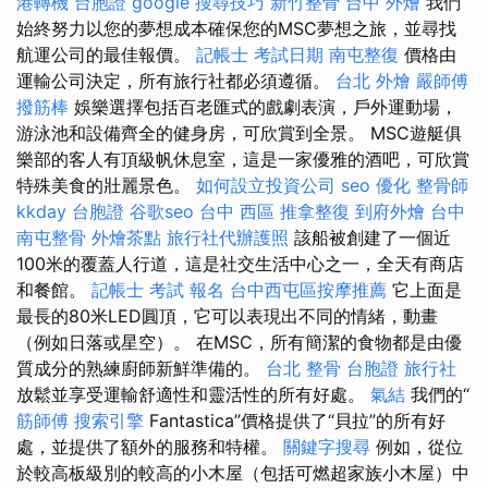
港轉機 台胞證
google 搜尋技巧
新竹整骨
台中 外燴
我們
始終努力以您的夢想成本確保您的MSC夢想之旅，並尋找
航運公司的最佳報價。
記帳士 考試日期
南屯整復
價格由
運輸公司決定，所有旅行社都必須遵循。
台北 外燴
嚴師傅
撥筋棒
娛樂選擇包括百老匯式的戲劇表演，戶外運動場，
游泳池和設備齊全的健身房，可欣賞到全景。 MSC遊艇俱
樂部的客人有頂級帆休息室，這是一家優雅的酒吧，可欣賞
特殊美食的壯麗景色。
如何設立投資公司
seo 優化
整骨師
kkday 台胞證
谷歌seo
台中 西區 推拿整復
到府外燴
台中
南屯整骨
外燴茶點
旅行社代辦護照
該船被創建了一個近
100米的覆蓋人行道，這是社交生活中心之一，全天有商店
和餐館。
記帳士 考試 報名
台中西屯區按摩推薦
它上面是
最長的80米LED圓頂，它可以表現出不同的情緒，動畫
（例如日落或星空）。 在MSC，所有簡潔的食物都是由優
質成分的熟練廚師新鮮準備的。
台北 整骨
台胞證 旅行社
放鬆並享受運輸舒適性和靈活性的所有好處。
氣結
我們的“
筋師傅
搜索引擎
Fantastica”價格提供了“貝拉”的所有好
處，並提供了額外的服務和特權。
關鍵字搜尋
例如，從位
於較高板級別的較高的小木屋（包括可燃超家族小木屋）中