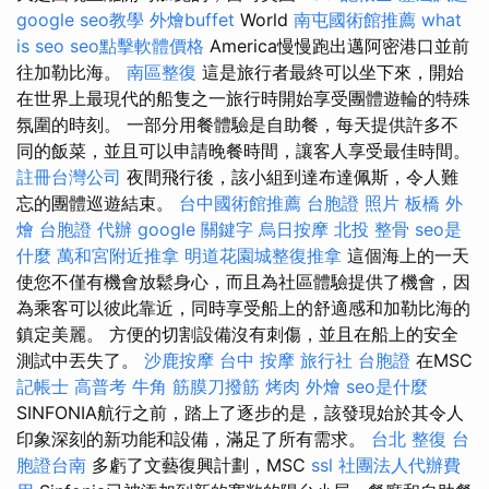
google seo教學
外燴buffet
World
南屯國術館推薦
what
is seo
seo點擊軟體價格
America慢慢跑出邁阿密港口並前
往加勒比海。
南區整復
這是旅行者最終可以坐下來，開始
在世界上最現代的船隻之一旅行時開始享受團體遊輪的特殊
氛圍的時刻。 一部分用餐體驗是自助餐，每天提供許多不
同的飯菜，並且可以申請晚餐時間，讓客人享受最佳時間。
註冊台灣公司
夜間飛行後，該小組到達布達佩斯，令人難
忘的團體巡遊結束。
台中國術館推薦
台胞證 照片
板橋 外
燴
台胞證 代辦
google 關鍵字
烏日按摩
北投 整骨
seo是
什麼
萬和宮附近推拿
明道花園城整復推拿
這個海上的一天
使您不僅有機會放鬆身心，而且為社區體驗提供了機會，因
為乘客可以彼此靠近，同時享受船上的舒適感和加勒比海的
鎮定美麗。 方便的切割設備沒有刺傷，並且在船上的安全
測試中丟失了。
沙鹿按摩
台中 按摩
旅行社 台胞證
在MSC
記帳士 高普考
牛角 筋膜刀撥筋
烤肉 外燴
seo是什麼
SINFONIA航行之前，踏上了逐步的是，該發現始於其令人
印象深刻的新功能和設備，滿足了所有需求。
台北 整復
台
胞證台南
多虧了文藝復興計劃，MSC
ssl
社團法人代辦費