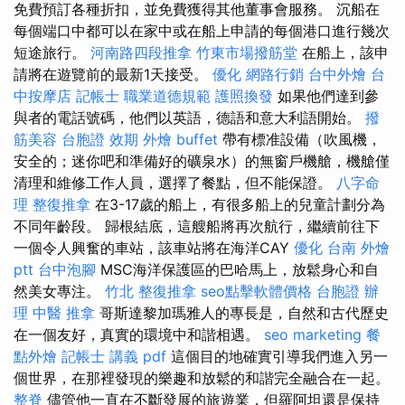
免費預訂各種折扣，並免費獲得其他董事會服務。 沉船在
每個端口中都可以在家中或在船上申請的每個港口進行幾次
短途旅行。
河南路四段推拿
竹東市場撥筋堂
在船上，該申
請將在遊覽前的最新1天接受。
優化
網路行銷
台中外燴
台
中按摩店
記帳士 職業道德規範
護照換發
如果他們達到參
與者的電話號碼，他們以英語，德語和意大利語開始。
撥
筋美容
台胞證 效期
外燴 buffet
帶有標准設備（吹風機，
安全的；迷你吧和準備好的礦泉水）的無窗戶機艙，機艙僅
清理和維修工作人員，選擇了餐點，但不能保證。
八字命
理 整復推拿
在3-17歲的船上，有很多船上的兒童計劃分為
不同年齡段。 歸根結底，這艘船將再次航行，繼續前往下
一個令人興奮的車站，該車站將在海洋CAY
優化
台南 外燴
ptt
台中泡腳
MSC海洋保護區的巴哈馬上，放鬆身心和自
然美女專注。
竹北 整復推拿
seo點擊軟體價格
台胞證 辦
理
中醫 推拿
哥斯達黎加瑪雅人的專長是，自然和古代歷史
在一個友好，真實的環境中和諧相遇。
seo marketing
餐
點外燴
記帳士 講義 pdf
這個目的地確實引導我們進入另一
個世界，在那裡發現的樂趣和放鬆的和諧完全融合在一起。
整脊
儘管他一直在不斷發展的旅遊業，但羅阿坦還是保持