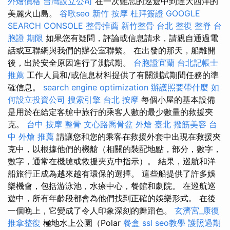
外燴價格
台灣設立公司
在一次難忘的巡遊中到達大西洋的
美麗火山島。
谷歌seo
新竹 按摩
杜拜簽證
GOOGLE
SEARCH CONSOLE
整骨推薦
新竹整骨
台北 整復
整脊
台
胞證 期限
如果您有疑問，評論或信息請求，請親自通過電
話或互聯網與我們的辦公室聯繫。 在出發的那天，船離開
後，出於安全原因進行了測試期。
台胞證宜蘭
台北記帳士
推薦
工作人員和/或信息材料提供了有關測試期間任務的準
確信息。
search engine optimization
辦護照要帶什麼
如
何設立投資公司
搜索引擎
台北 按摩
每個小屋的基本設備
是用於在給定客艙中旅行的乘客人數的最少數量的救援夾
克。
台中 按摩 整骨
文心路喬骨盆
外燴 臺北
撥筋美容
台
中 外燴 推薦
請讓您和您的乘客在救援外套中出現在救援夾
克中，以根據他們的機艙（相關的裝配地點，部分，數字，
數字，通常在機艙或救援夾克中指示）。 結果，巡航和洋
船旅行正成為越來越有環保的選擇。 這些船提供了許多娛
樂機會，包括游泳池，水療中心，餐館和劇院。 在巡航巡
遊中，所有年齡段都會為他們找到正確的娛樂形式。 在後
一個晚上，它變成了令人印象深刻的舞蹈色。
玄濟宮_康復
推拿整復
極地水上公園（Polar
餐盒
ssl
seo教學
護照過期