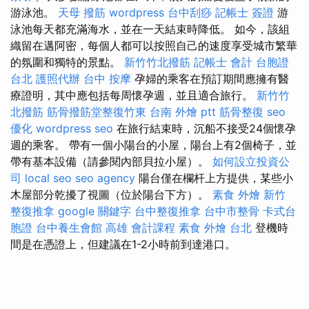
游泳池。
天母 撥筋
wordpress
台中刮痧
記帳士 簽證
游
泳池每天都充滿海水，並在一天結束時降低。 如今，該組
織留在邁阿密，每個人都可以按照自己的速度享受城市繁華
的氛圍和獨特的景點。
新竹竹北撥筋
記帳士 會計
台胞證
台北
護照代辦
台中 按摩
孕婦的乘客在預訂期間應擁有醫
療證明，其中應包括每周懷孕週，並且適合旅行。
新竹竹
北撥筋
筋骨撥筋堂整復竹東
台南 外燴 ptt
筋骨整復
seo
優化
wordpress seo
在旅行結束時，沉船不接受24個懷孕
週的乘客。 帶有一個小陽台的小屋，陽台上有2個椅子，並
帶有基本設備（請參閱內部貝拉小屋）。
如何設立投資公
司
local seo
seo agency
陽台僅在欄杆上方提供，某些小
木屋部分乾擾了視圖（位於陽台下方）。
素食 外燴
新竹
整復推拿
google 關鍵字
台中整復推拿
台中市整骨
卡式台
胞證
台中養生會館
高雄 會計課程
素食 外燴 台北
登機時
間是在憑證上，但建議在1-2小時前到達港口。