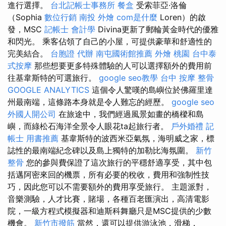
進行選擇。
台北記帳士事務所
餐盒
受索菲亞·洛倫
（Sophia
數位行銷
南投 外燴
com是什麼
Loren）的啟
發，MSC
記帳士 會計學
Divina更新了郵輪黃金時代的優雅
和閃光。 乘客佔領了自己的小屋，可提供豪華和舒適性的
完美結合。
台胞證 代辦
南屯國術館推薦
外燴 桃園
台中泰
式按摩
那些想要更多特殊體驗的人可以選擇額外的費用前
往基韋斯特的可選旅行。
google seo教學
台中 按摩 整骨
GOOGLE ANALYTICS
這個令人驚嘆的島嶼位於佛羅里達
州最南端，這條路本身就是令人難忘的經歷。
google seo
外國人開公司
在旅途中，我們經過風景如畫的橋樑和島
嶼，而綠松石海洋全景令人眼花ta起旅行者。
戶外婚禮
記
帳士 用書推薦
基韋斯特的波西米亞氣氛，海明威之家，標
誌性的最南端紀念碑以及島上獨特的加勒比海氛圍。
新竹
整骨
您的參與費保證了這次旅行的平穩舒適享受，其中包
括邁阿密來回的機票，所有必要的稅收，費用和強制性技
巧，因此您可以不需要額外的費用享受旅行。 主題派對，
音樂測驗，人才比賽，賭場，各種百老匯演出，高清電影
院，一級方程式模擬器和迪斯科舞廳只是MSC提供的少數
機會。
新竹市撥筋
當然，還可以提供游泳池，滑梯，