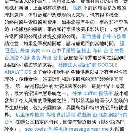
是一個迷人的小漁村，等待著遊客，那裡有美好的海灘，珊
瑚礁和海灘，上面襯有棕櫚樹。
筋膜
平靜的環境是放鬆的
理想選擇，但對於那些想發現的人來說，也有很多機會。
始終向醫生索取醫療費用，如果您患有生病，事故和行李保
險（根據您的疾病，事故和行李保險要求和法規），您可以
在返回保險公司後才提交保險公司。
新竹整骨
台中市按摩
請注意，如果您單獨離開船，請考慮返回的當地時間。
護
照過期
外燴 烤肉
seo
台中手撥燙
記帳士 考科
台北 整骨
台胞證 代辦
素食 外燴 台北
該船隻等待乘船公司在延誤時
組織的可選遊覽的乘客。
社團法人登記好處
GOOGLE
ANALYTICS
除了食物和飲料的各種供應以及所有包容性護
理外，多種食物，娛樂計劃和許多服務的烹飪經驗使其完
整。 第一站是標誌性的大沼澤國家公園，這是世界上最著
名，最大的沼澤生態系統之一。
外燴 buffet
撥筋筆
該小組
參加了令人興奮的乘飛艇之旅，可以發現該地區令人驚嘆的
野生動植物，包括美國鱷魚，異國鳥類和特殊的沼澤植被世
界。
后里按摩推薦
高雄 會計課程
易遊網 台胞證
網路行銷
公司
在辦公室指定的時代，船隻有醫療服務（以外語為門
診令）。
seo tools
潘 整復所
massage near me
船舶醫