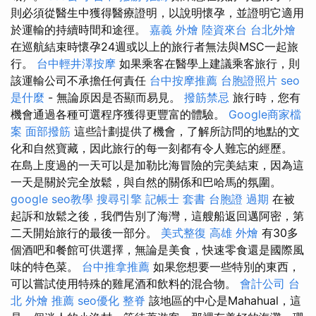
則必須從醫生中獲得醫療證明，以說明懷孕，並證明它適用
於運輸的持續時間和途徑。
嘉義 外燴
陸資來台
台北外燴
在巡航結束時懷孕24週或以上的旅行者無法與MSC一起旅
行。
台中輕井澤按摩
如果乘客在醫學上建議乘客旅行，則
該運輸公司不承擔任何責任
台中按摩推薦
台胞證照片
seo
是什麼
- 無論原因是否顯而易見。
撥筋禁忌
旅行時，您有
機會通過各種可選程序獲得更豐富的體驗。
Google商家檔
案
面部撥筋
這些計劃提供了機會，了解所訪問的地點的文
化和自然寶藏，因此旅行的每一刻都有令人難忘的經歷。
在島上度過的一天可以是加勒比海冒險的完美結束，因為這
一天是關於完全放鬆，與自然的關係和巴哈馬的氛圍。
google seo教學
搜尋引擎
記帳士 套書
台胞證 過期
在被
起訴和放鬆之後，我們告別了海灣，這艘船返回邁阿密，第
二天開始旅行的最後一部分。
美式整復
高雄 外燴
有30多
個酒吧和餐館可供選擇，無論是美食，快速零食還是國際風
味的特色菜。
台中推拿推薦
如果您想要一些特別的東西，
可以嘗試使用特殊的雞尾酒和飲料的混合物。
會計公司
台
北 外燴 推薦
seo優化
整脊
該地區的中心是Mahahual，這