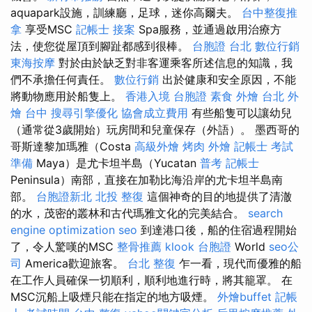
aquapark設施，訓練廳，足球，迷你高爾夫。
台中整復推
拿
享受MSC
記帳士 接案
Spa服務，並通過啟用治療方
法，使您從屋頂到腳趾都感到很棒。
台胞證 台北
數位行銷
東海按摩
對於由於缺乏對非客運乘客所述信息的知識，我
們不承擔任何責任。
數位行銷
出於健康和安全原因，不能
將動物應用於船隻上。
香港入境 台胞證
素食 外燴 台北
外
燴 台中
搜尋引擎優化
協會成立費用
有些船隻可以讓幼兒
（通常從3歲開始）玩房間和兒童保存（外語）。 墨西哥的
哥斯達黎加瑪雅（Costa
高級外燴
烤肉 外燴
記帳士 考試
準備
Maya）是尤卡坦半島（Yucatan
普考 記帳士
Peninsula）南部，直接在加勒比海沿岸的尤卡坦半島南
部。
台胞證新北
北投 整復
這個神奇的目的地提供了清澈
的水，茂密的叢林和古代瑪雅文化的完美結合。
search
engine optimization
seo
到達港口後，船的住宿過程開始
了，令人驚嘆的MSC
整骨推薦
klook 台胞證
World
seo公
司
America歡迎旅客。
台北 整復
乍一看，現代而優雅的船
在工作人員確保一切順利，順利地進行時，將其籠罩。 在
MSC沉船上吸煙只能在指定的地方吸煙。
外燴buffet
記帳