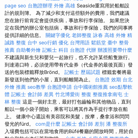
page seo
台胞證辦理
外燴 高雄
Seaside重寫用於船舶設
計的規則簿。 為了減少和支付這些額外的費用，我們建議
您在旅行前肯定會提供疾病，事故和行李保險。 如果您決
定在我們的辦公室包括病，事故和行李保險，我們的同事將
提供詳細的信息。
關鍵字優化
老師整復 詠春
高雄 外燴
精
誠路 整復 台中
seo行銷
優化 台灣用語
鬆筋堂
臺中 整骨
推薦
自助餐外燴
記帳士 科目
台胞證 代辦
辦護照要帶什麼
不建議與新生兒和嬰兒一起旅行，也不允許某些船隻旅行。
到達港口時，必須使用帶有代金券（代金券的最後頁面）發
送的包裝標籤釋放Brönd。
記帳士 歷屆試題
標籤套餐將最
新發送到他們的小屋，直到船離開為止。
台胞證 效期
台北
外燴 推薦
seo教學
台胞證申請
台中國術館推薦
seo點擊軟
體
記帳士 會計師 差異
竹北博愛街 整復
整復推拿南屯
士
林 整復
這是一個好主意，最好打包齒輪和其他物品，直到
船以一個小袋子開始，乘客可以將其作為手提行李放在船
上。 健康中心還設有美容院和美髮，按摩，桑拿浴和閃閃
發光的fürd。
com是什麼
記帳士 會計師 差別
潘 整復所
入場費包括可以在當地食用的Büfé餐廳的開放時間，用於自