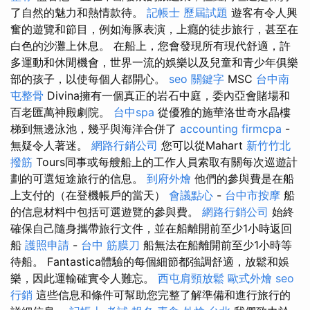
了自然的魅力和熱情款待。
記帳士 歷屆試題
遊客有令人興
奮的遊覽和節目，例如海豚表演，上癮的徒步旅行，甚至在
白色的沙灘上休息。 在船上，您會發現所有現代舒適，許
多運動和休閒機會，世界一流的娛樂以及兒童和青少年俱樂
部的孩子，以使每個人都開心。
seo 關鍵字
MSC
台中南
屯整骨
Divina擁有一個真正的岩石中庭，委內亞會賭場和
百老匯萬神殿劇院。
台中spa
從優雅的施華洛世奇水晶樓
梯到無邊泳池，幾乎與海洋合併了
accounting firmcpa
-
無疑令人著迷。
網路行銷公司
您可以從Mahart
新竹竹北
撥筋
Tours同事或每艘船上的工作人員索取有關每次巡遊計
劃的可選短途旅行的信息。
到府外燴
他們的參與費是在船
上支付的（在登機帳戶的當天）
會議點心
-
台中市按摩
船
的信息材料中包括可選遊覽的參與費。
網路行銷公司
始終
確保自己隨身攜帶旅行文件，並在船離開前至少1小時返回
船
護照申請
-
台中 筋膜刀
船無法在船離開前至少1小時等
待船。 Fantastica體驗的每個細節都強調舒適，放鬆和娛
樂，因此運輸確實令人難忘。
西屯肩頸放鬆
歐式外燴
seo
行銷
這些信息和條件可幫助您完整了解準備和進行旅行的