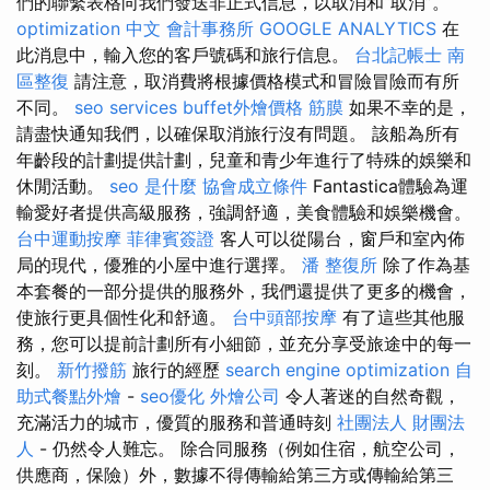
們的聯繫表格向我們發送非正式信息，以取消和“取消”。
optimization 中文
會計事務所
GOOGLE ANALYTICS
在
此消息中，輸入您的客戶號碼和旅行信息。
台北記帳士
南
區整復
請注意，取消費將根據價格模式和冒險冒險而有所
不同。
seo services
buffet外燴價格
筋膜
如果不幸的是，
請盡快通知我們，以確保取消旅行沒有問題。 該船為所有
年齡段的計劃提供計劃，兒童和青少年進行了特殊的娛樂和
休閒活動。
seo 是什麼
協會成立條件
Fantastica體驗為運
輸愛好者提供高級服務，強調舒適，美食體驗和娛樂機會。
台中運動按摩
菲律賓簽證
客人可以從陽台，窗戶和室內佈
局的現代，優雅的小屋中進行選擇。
潘 整復所
除了作為基
本套餐的一部分提供的服務外，我們還提供了更多的機會，
使旅行更具個性化和舒適。
台中頭部按摩
有了這些其他服
務，您可以提前計劃所有小細節，並充分享受旅途中的每一
刻。
新竹撥筋
旅行的經歷
search engine optimization
自
助式餐點外燴
-
seo優化
外燴公司
令人著迷的自然奇觀，
充滿活力的城市，優質的服務和普通時刻
社團法人 財團法
人
- 仍然令人難忘。 除合同服務（例如住宿，航空公司，
供應商，保險）外，數據不得傳輸給第三方或傳輸給第三