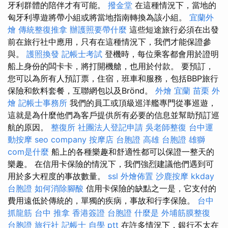
牙利群體的陪伴才有可能。
撥金堂
在這種情況下，當地的
匈牙利導遊將帶小組或將當地指南轉換為該小組。
宜蘭外
燴
傳統整復推拿
辦護照要帶什麼
這些短途旅行必須在出發
前在旅行社中應用，只有在這種情況下，我們才能保證參
與。
護照換發
記帳士考試
登機時，每位乘客都會用於證明
船上身份的闆卡卡，將打開機艙，也用於付款。 要預訂，
您可以為所有人預訂票，住宿，班車和服務，包括BBP旅行
保險和飲料套餐，互聯網包以及Brönd。
外燴 宜蘭
苗栗 外
燴
記帳士事務所
我們的員工或頂級巡洋艦專門從事巡遊，
這就是為什麼他們為客戶提供所有必要的信息並幫助預訂巡
航的原因。
整復所
社團法人登記申請
吳老師整復
台中運
動按摩
seo company
按摩店
台胞證 高雄
台胞證 雄獅
com是什麼
船上的各種樂趣和舒適性都可以保證一整天的
樂趣。 在信用卡保險的情況下，我們強烈建議他們遇到可
用於多大程度的事故數量。
ssl
外燴佈置
沙鹿按摩
kkday
台胞證
如何消除腳酸
信用卡保險的缺點之一是，它支付的
費用遠低於傳統的，單獨的疾病，事故和行李保險。
台中
抓龍筋
台中 推拿
香港簽證 台胞證
什麼是
外埔筋膜整復
台胞證 旅行社
記帳士 自學 ptt
在許多情況下，銀行不太在