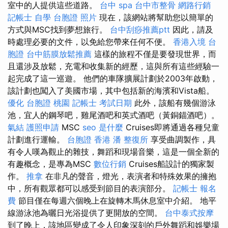
室中的人提供這些道路。
台中 spa
台中市整骨
網路行銷
記帳士 自學
台胞證 照片
現在，該網站將幫助您以簡單的
方式與MSC找到夢想旅行。
台中刮痧推薦ptt
因此，請及
時處理必要的文件，以免給您帶來任何不便。
香港入境 台
胞證
台中筋膜放鬆推薦
這樣的旅程不僅是要發現世界，而
且還涉及放鬆，充電和收集新的經歷，這與所有這些經驗一
起完成了這一巡遊。 他們的車隊擴展計劃於2003年啟動，
該計劃也闖入了美國市場，其中包括新的海濱和Vista船。
優化
台胞證 桃園
記帳士 考試日期
此外，該船有幾個游泳
池，宜人的鋼琴吧，雞尾酒吧和英式酒吧（黃銅錨酒吧）。
氣結
護照申請
MSC
seo 是什麼
Cruises即將通過各種兒童
計劃進行運輸。
台胞證 香港
潘 整復所
享受曲調製作，具
有令人嘆為觀止的雜技，舞蹈和現場音樂，這是一個全新的
有趣概念，是專為MSC
數位行銷
Cruises船設計的獨家製
作。
推拿
在非凡的聲音，燈光，表演者和特殊效果的擁抱
中，所有觀眾都可以感受到節目的表演部分。
記帳士 報名
費
節目僅在每週六個晚上在旋轉木馬休息室中介紹。 地平
線游泳池為曬日光浴提供了更開放的空間。
台中泰式按摩
到了晚上，該地區變成了令人印象深刻的戶外舞蹈和娛樂場