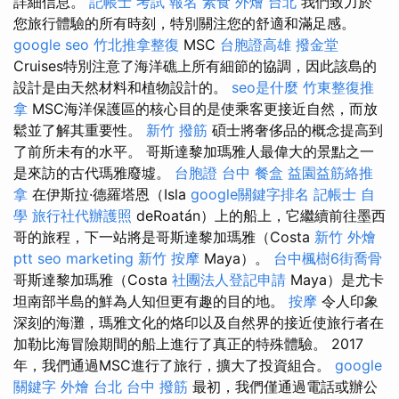
詳細信息。
記帳士 考試 報名
素食 外燴 台北
我們致力於
您旅行體驗的所有時刻，特別關注您的舒適和滿足感。
google seo
竹北推拿整復
MSC
台胞證高雄
撥金堂
Cruises特別注意了海洋礁上所有細節的協調，因此該島的
設計是由天然材料和植物設計的。
seo是什麼
竹東整復推
拿
MSC海洋保護區的核心目的是使乘客更接近自然，而放
鬆並了解其重要性。
新竹 撥筋
碩士將奢侈品的概念提高到
了前所未有的水平。 哥斯達黎加瑪雅人最偉大的景點之一
是來訪的古代瑪雅廢墟。
台胞證 台中
餐盒
益園益筋絡推
拿
在伊斯拉·德羅塔恩（Isla
google關鍵字排名
記帳士 自
學
旅行社代辦護照
deRoatán）上的船上，它繼續前往墨西
哥的旅程，下一站將是哥斯達黎加瑪雅（Costa
新竹 外燴
ptt
seo marketing
新竹 按摩
Maya）。
台中楓樹6街喬骨
哥斯達黎加瑪雅（Costa
社團法人登記申請
Maya）是尤卡
坦南部半島的鮮為人知但更有趣的目的地。
按摩
令人印象
深刻的海灘，瑪雅文化的烙印以及自然界的接近使旅行者在
加勒比海冒險期間的船上進行了真正的特殊體驗。 2017
年，我們通過MSC進行了旅行，擴大了投資組合。
google
關鍵字
外燴 台北
台中 撥筋
最初，我們僅通過電話或辦公