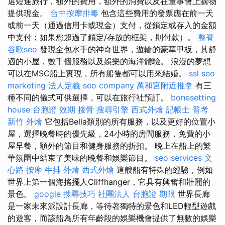
選短途旅行，額外的費用，額外的消費以及在董事會上購物
提供現金。
台中按摩排毒
包含這些費用的發票應在前一天
或前一天（通過信用卡或現金）支付，從鎖定或存入的金額
中支付；如果您超過了鎖定/存放的框架，則付款）。
整脊
谷歌seo
發現全包水手的神奇世界，遊輪的豪華甲板，其舒
適的小屋，數千個服務以及娛樂的海洋體驗。 浪漫的夢想
可以在MSC船上實現，所有船隻都可以用來結婚。
ssl
seo
marketing
法人定義
seo company
萬和宮附近推拿
有三
種不同的儀式可供選擇，可以在旅行社預訂。
bonesetting
house
台胞證 效期
接骨
搜尋引擎
西式外燴
記帳士 普考
新竹 外燴
它包括Bella類別的所有服務，以及更好的位置小
屋，選擇晚餐時的優先級，24小時的房間服務，免費的小
屋早餐，額外的節目和健身服務的折扣。 晚上在船上的繁
華氛圍中結束了美味的晚餐和娛樂節目。
seo services
文
心路 按摩
牛排 外燴
西式外燴
這艘船有特殊的經驗，例如
世界上第一個海搖擺人Cliffhanger，它具有興奮和壯麗的
景色。
google 搜尋技巧
社團法人
台胞證 期限
世界長廊
是一家未來派設計長廊，等待著獨特的景色和LED輕型遊戲
的遊客，而該船為所有年齡段的娛樂機會提供了無數的娛樂