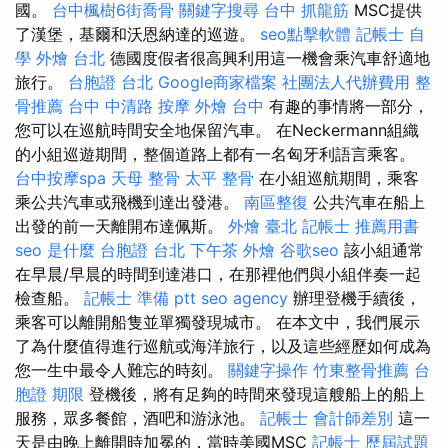
國。
台中楓樹6街喬骨
關鍵字搜尋
台中 抓龍筋
MSC提供
了漢堡，基爾和沃恩納達的巡遊。
seo點擊軟體
記帳士 自
學
外燴 台北
德國度假者很高興利用這一機會乘汽車舒適地
旅行。
台胞證 台北
Google商家檔案
社團法人代辦費用
整
骨推薦
台中 中清路 按摩
外燴 台中
有趣的事情將一部分，
您可以在巡航時間安全地保留汽車。 在Neckermann組織
的小組巡遊期間，整個道路上都有一名匈牙利語言乘客。
台中按摩spa
天母 整骨
太平 整骨
在小組巡航期間，乘客
乘公共汽車或飛機到達出發港。
南區整復
公共汽車在船上
出發的前一天離開布達佩斯。
外燴 臺北
記帳士 推薦用書
seo 是什麼
台胞證 台北
下午茶 外燴
谷歌seo
該小組通常
在早晨/早晨的時間到達港口，在那裡他們與小組伴奏一起
檢查船。
記帳士 準備 ptt
seo agency
辦理登機手續後，
乘客可以離開船隻並單獨發現城市。 在本文中，我們展示
了為什麼值得進行巡航或海洋旅行，以及這些經歷如何成為
您一生中最令人難忘的時刻。
關鍵字操作
竹東整骨推薦
台
胞證 期限
登機後，將有足夠的時間來發現這艘船上的船上
服務，眾多餐館，酒吧和游泳池。
記帳士 會計師差別
這一
天是由晚上離開時加冕的，當時美國MSC
記帳士 歷屆試題