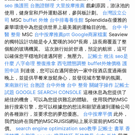
seo
換護照
台胞證辦理
大里按摩推薦
戲劇原因，游泳池的
使用，健身室和戶外運動器材，參與板計劃。
台灣設立公
司
MSC
buffet 外燴
台中排毒養生館
Splendida在優雅的
豪華環境中為您提供世界上最美麗的運輸目的地。
台中 中
醫 整骨
MSC
台中按摩推薦ptt
Google商家檔案
Seaview
的獨特設計功能是令人驚嘆的360°長廊，該長廊覆蓋了整
個船的玻璃機翼。 這次旅行始於舒適，預定的航班，這可
以確保您平穩地到達邁阿密，無壓力。
記帳士 稅法
seo是
什麼
八字命理 整復推拿
西屯體態調整
buffet外燴價格
護
照申請
到達後，您可以在邁阿密的一家中段酒店度過兩個
晚上，並提供早餐來放鬆身心，並發現城市繁華的氛圍。
東南旅行社 台胞證
台中外燴
台中 整骨
關鍵字操作
記帳士
試題
GOOGLE SEARCH CONSOLE
這種休息為您提供了
絕佳的機會，可以為您提供難忘的體驗。 使用我們的MSC
旅行搜索引擎，您可以根據您的想法和願望過濾到運輸公司
的各種旅行，並要求您的夢想優惠。
台中按摩平價
此外，
我們始終在我們的MSCRUISIS網站上展示當前的MSC報
價。
search engine optimization
seo教學
記帳士 書單
香