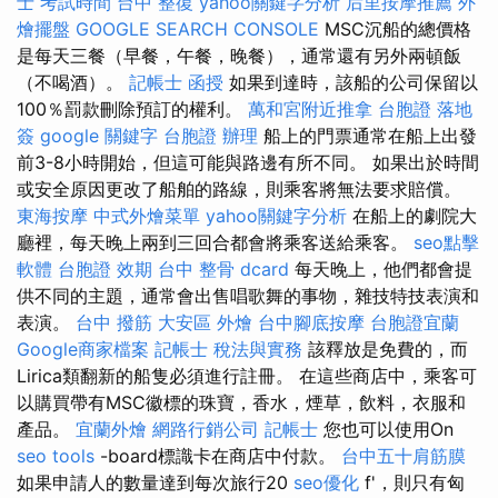
士 考試時間
台中 整復
yahoo關鍵字分析
后里按摩推薦
外
燴擺盤
GOOGLE SEARCH CONSOLE
MSC沉船的總價格
是每天三餐（早餐，午餐，晚餐），通常還有另外兩頓飯
（不喝酒）。
記帳士 函授
如果到達時，該船的公司保留以
100％罰款刪除預訂的權利。
萬和宮附近推拿
台胞證 落地
簽
google 關鍵字
台胞證 辦理
船上的門票通常在船上出發
前3-8小時開始，但這可能與路邊有所不同。 如果出於時間
或安全原因更改了船舶的路線，則乘客將無法要求賠償。
東海按摩
中式外燴菜單
yahoo關鍵字分析
在船上的劇院大
廳裡，每天晚上兩到三回合都會將乘客送給乘客。
seo點擊
軟體
台胞證 效期
台中 整骨 dcard
每天晚上，他們都會提
供不同的主題，通常會出售唱歌舞的事物，雜技特技表演和
表演。
台中 撥筋
大安區 外燴
台中腳底按摩
台胞證宜蘭
Google商家檔案
記帳士 稅法與實務
該釋放是免費的，而
Lirica類翻新的船隻必須進行註冊。 在這些商店中，乘客可
以購買帶有MSC徽標的珠寶，香水，煙草，飲料，衣服和
產品。
宜蘭外燴
網路行銷公司
記帳士
您也可以使用On
seo tools
-board標識卡在商店中付款。
台中五十肩筋膜
如果申請人的數量達到每次旅行20
seo優化
f'，則只有匈