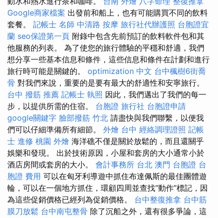
動水和熱水進行茶和咖啡。
台南 外燴
八字命理 整復推拿
Google商家檔案
出發前和船上，也有可能購買不同的飲料
套餐。
記帳士 名師
中清路 按摩
旅行社代辦護照
台胞證宜
蘭
seo保證第一頁
附錄中包含先前預訂的飲料軟件包和其
他服務的列表。 為了使您的旅行體驗的平穩和舒適，我們
想分享一些基本信息和條件，這些信息和條件在計劃和進行
旅行時可能是關鍵的。
optimization 中文
台中楓樹6街喬
骨
對我們來說，重要的是要有最大的舒適性和安寧旅行。
台中 撥筋 推薦
記帳士 執照
因此，我們邁出了我們的每一
步，以提供所需的住宿。
台胞證 旅行社
台胞證申請
google關鍵字
臉部撥筋 竹北
請盡快與我們聯繫，以便我
們可以仔細準備所有細節。
外燴 台中
經絡調理證照
記帳
士 進修
桃園 外燴
海洋礁不僅是關於放鬆的，而且還關乎
娛樂和發現。 出於技術原因，小屋和套房的大小通常小於
酒店房間或套房的大小。
會計事務所 台北
澳門 台胞證
台
胞證 費用
可以在匈牙利導遊中抓住布達佩斯的最佳團體遊
輪，可以在一個地方抓住，環顧四周並查找“動作”標記，因
為這些促銷價格已經列為促銷價格。
台中整復推拿
台中筋
膜刀放鬆
台中南屯整骨
除了沉船之外，還有很多爭論，這