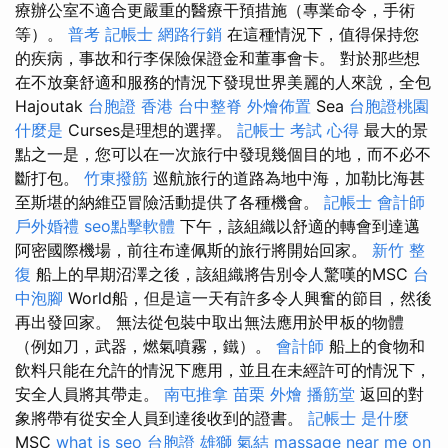
療辦公室不適合更嚴重的醫療干預措施（專業命令，手術
等）。
普考 記帳士
網路行銷
在這種情況下，值得保持您
的疾病，事故和行李保險保證金和董事會卡。 對於那些想
在不放棄舒適和服務的情況下發現世界美麗的人來說，全包
Hajoutak
台胞證 香港
台中整脊
外燴佈置
Sea
台胞證桃園
什麼是
Curses是理想的選擇。
記帳士 考試 心得
最大的景
點之一是，您可以在一次旅行中發現幾個目的地，而不必不
斷打包。
竹東撥筋
巡航旅行的道路為地中海，加勒比海甚
至斯堪的納維亞冒險活動提供了各種機會。
記帳士 會計師
戶外婚禮
seo點擊軟體
下午，該組織以舒適的轉會到達邁
阿密國際機場，前往布達佩斯的旅行將開始回家。
新竹 整
復
船上的早期沼澤之後，該組織將告別令人驚嘆的MSC
台
中泡腳
World船，但是這一天有許多令人興奮的節目，然後
再出發回家。 無法從包裝中取出無法應用於甲板的物體
（例如刀，武器，燃氣噴霧，鐵）。
會計師
船上的食物和
飲料只能在允許的情況下應用，並且在未經許可的情況下，
安全人員將其帶走。
南屯推拿
苗栗 外燴
播筋堂
返回的對
象將帶有從安全人員到達後收到的證書。
記帳士 是什麼
MSC
what is seo
台胞證 雄獅
氣結
massage near me
on