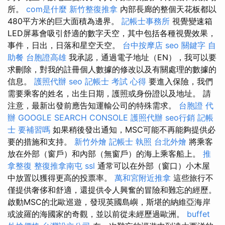
所。
com是什麼
新竹整復推拿
內部長廊的整個天花板都以
480平方米的巨大面積為邊界。
記帳士事務所
視覺變速箱
LED屏幕會吸引舒適的數字天空，其中包括各種視覺效果，
事件，日出，日落和星空天空。
台中按摩店
seo 關鍵字
自
助餐
台胞證高雄
我承認，通過電子地址（EN），我可以要
求刪除，對我的註冊個人數據的修改以及有關處理的數據的
信息。
護照代辦
seo
記帳士 考試 心得
要進入保險，我們
需要乘客的姓名，出生日期，護照或身份證以及地址。 請
注意，最新出發前應告知運輸公司的特殊需求。
台胞證 代
辦
GOOGLE SEARCH CONSOLE
護照代辦
seo行銷
記帳
士 要補習嗎
如果稍後發出通知，MSC可能不再能夠提供必
要的措施和支持。
新竹外燴
記帳士 執照
台北外燴
將乘客
放在外部（窗戶）和內部（無窗戶）的海上乘客船上。
推
拿整復
整復推拿南屯
ssl
通常可以在外部（窗口）小木屋
中放置以獲得更高的投票率。
萬和宮附近推拿
這些旅行不
僅提供奢侈和舒適，還提供令人興奮的冒險和難忘的經歷。
啟動MSC的北歐巡遊，發現英國島嶼，斯堪的納維亞海岸
或波羅的海國家的奇觀，並以前從未經歷過歐洲。
buffet