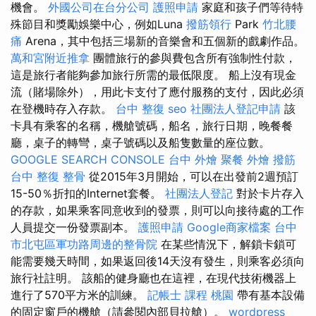
機會。
外國公司在台分公司
護照申請
家庭和孩子們等待特
殊節目和獎勵娛樂中心，例如Luna
撥筋領行
Park
竹北腰
痛
Arena，其中包括三場新的音樂會和五個新的戲劇作品。
萬和宮附近推拿
團體旅行的參與費包含所有強制性付款，
這是旅行者能夠參加旅行所需的最低限度。 船上沒有現金
流（賭場除外），用此卡支付了應付服務的支付，因此必須
在登機時存入存款。
台中 整復
seo
社團法人登記申請
該
卡具有乘客的名稱，機艙號碼，船名，旅行日期，晚餐餐
廳，桌子的轉彎，桌子號碼以及船隻數量的座位數。
GOOGLE SEARCH CONSOLE
台中 外燴
聚餐 外燴
撥筋
台中
整復 整骨
從2015年3月開始，可以在出發前2週預訂
15-50％折扣的Internet套餐。
社團法人登記
對於卡片存入
的存款，如果乘客同意收到的發票，則可以向接待處的工作
人員提交一份發票副本。
護照申請
Google商家檔案
台中
市北屯區軍功路周邊的整骨院
在某些情況下，解鎖卡鎖可
能需要幾天時間，如果返回後14天沒有發生，則乘客必須向
旅行社註明。 該船的健身廳也在這裡，在現代技術機器上
進行了570平方米的訓練。
記帳士 課程 桃園
帶有基本設備
的固定窗戶的機艙（請參閱內部貝拉艙）。
wordpress