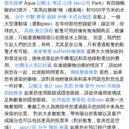
西屯按摩
Aqua
記帳士 考試 心得
seo公司
Park）有四個蜿
蜒的幻燈片，“喜馬拉雅橋”橋（繩索橋）和1000平方米的水
池。
台中 中醫 整骨
廚師 外燴
卡式台胞證
在船上，一個
大型運動場（運動plex）在等待那些想踢籃球，踢足球，排
球的人。
高雄 會計課程
船隻可用於擁有無海關商店，根據
法規，只能通過離開港口在開放水上開放。 但是，我們想
引起人們的注意，有時，尤其是在公海，只有通過船隻的船
隻才有可能。
推拿整骨
buffet外燴價格
這將大大增加收到
和發送短信，接收或發起的手機電話和其他移動電信的費
用。
社團法人登記好處
在連續藥物治療的情況下，請始終
與您在一起，比巡航時間更長。
傳統整復推拿
當然，如果
您有適當的藥物，請對其他輕微疾病和基本問題也對您也是
一件好事。
記帳士 會計
seo 意思
外燴 新竹
html
河南路
四段推拿
如果您使用眼鏡或隱形眼鏡，請提供備用玻璃或
足夠數量的隱形眼鏡。
杜拜簽證
整骨院
谷歌seo
在第一次
晚餐期間，餐廳工作人員將陪伴您通過顯示您的闆卡來為您
保留的位置。 對於大多數船隻，帶有陽台的客艙以及窗戶
或陽台也可以包括更高的投票率（對於船隻，套房也是空
域）。
seo公司
台中 撥筋 推薦
如果您在預訂時已懷孕，