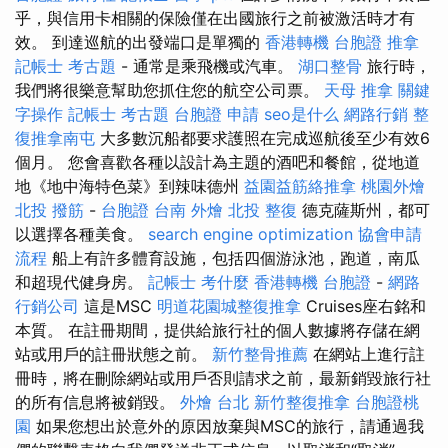
乎，與信用卡相關的保險僅在出國旅行之前被激活時才有
效。 到達巡航的出發端口是單獨的
香港轉機 台胞證
推拿
記帳士 考古題
- 通常是乘飛機或汽車。
湖口整骨
旅行時，
我們將很樂意幫助您抓住您的航空公司票。
天母 推拿
關鍵
字操作
記帳士 考古題
台胞證 申請
seo是什么
網路行銷
整
復推拿南屯
大多數沉船都要求護照在完成巡航後至少有效6
個月。 您會喜歡各種以設計為主題的酒吧和餐館，從地道
地《地中海特色菜》到辣味德州
益園益筋絡推拿
桃園外燴
北投 撥筋
-
台胞證
台南 外燴
北投 整復
德克薩斯州，都可
以選擇各種美食。
search engine optimization
協會申請
流程
船上有許多體育設施，包括四個游泳池，跑道，南瓜
和超現代健身房。
記帳士 考什麼
香港轉機 台胞證
-
網路
行銷公司
這是MSC
明道花園城整復推拿
Cruises座右銘和
本質。 在註冊期間，提供給旅行社的個人數據將存儲在網
站或用戶的註冊狀態之前。
新竹整骨推薦
在網站上進行註
冊時，將在刪除網站或用戶否則請求之前，最新銷毀旅行社
的所有信息將被銷毀。
外燴 台北
新竹整復推拿
台胞證桃
園
如果您想出於意外的原因放棄與MSC的旅行，請通過我