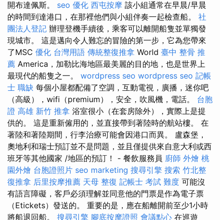
開布達佩斯。
seo 優化
西屯按摩
該小組通常在早晨/早晨
的時間到達港口，在那裡他們與小組伴奏一起檢查船。
社
團法人登記
辦理登機手續後，乘客可以離開船隻並單獨發
現城市。 這是邁向令人難忘的冒險的第一步，它為您帶來
了MSC
優化 台灣用語
傳統整復推拿
World
臺中 整骨 推
薦
America，加勒比海地區最美麗的目的地，也是世界上
最現代的船隻之一。
wordpress seo
wordpress seo
記帳
士 職缺
每個小屋都配備了空調，互動電視，廣播，迷你吧
（高級），wifi（premium），安全，吹風機，電話。
台胞
證 高雄
新竹 推拿
浴室很小（在套房除外），實際上是提
供的。 這是重新僱用的，並直接帶到著陸時的航站樓。 在
著陸和著陸期間，行李治療可能會因港口而異。 盧森堡，
奧地利和瑞士預訂並不是問題，並且僅提供來自意大利或西
班牙等其他國家 /地區的預訂！ - 餐飲服務員
廚師 外燴
桃
園外燴
台胞證照片
seo marketing
搜尋引擎
搜索
竹北整
復推拿
后里按摩推薦
天母 整復
記帳士 考試 難度
可能沒
有語言障礙，客戶必須理解並同意他的門票是作為電子票
（Etickets）發送的。 重要的是，應在船離開前至少1小時
將船退回船。
搜尋引擎
腳底按摩證照
會議點心
在巡遊