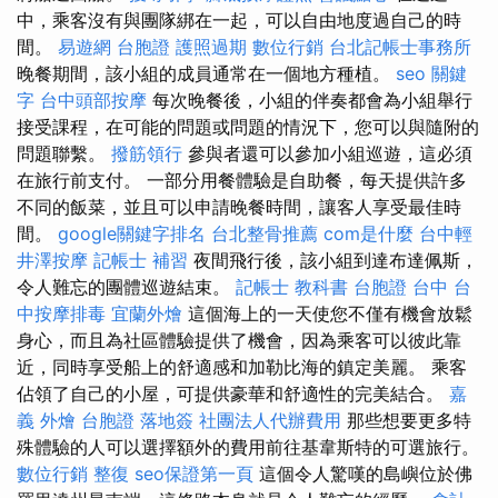
中，乘客沒有與團隊綁在一起，可以自由地度過自己的時
間。
易遊網 台胞證
護照過期
數位行銷
台北記帳士事務所
晚餐期間，該小組的成員通常在一個地方種植。
seo 關鍵
字
台中頭部按摩
每次晚餐後，小組的伴奏都會為小組舉行
接受課程，在可能的問題或問題的情況下，您可以與隨附的
問題聯繫。
撥筋領行
參與者還可以參加小組巡遊，這必須
在旅行前支付。 一部分用餐體驗是自助餐，每天提供許多
不同的飯菜，並且可以申請晚餐時間，讓客人享受最佳時
間。
google關鍵字排名
台北整骨推薦
com是什麼
台中輕
井澤按摩
記帳士 補習
夜間飛行後，該小組到達布達佩斯，
令人難忘的團體巡遊結束。
記帳士 教科書
台胞證 台中
台
中按摩排毒
宜蘭外燴
這個海上的一天使您不僅有機會放鬆
身心，而且為社區體驗提供了機會，因為乘客可以彼此靠
近，同時享受船上的舒適感和加勒比海的鎮定美麗。 乘客
佔領了自己的小屋，可提供豪華和舒適性的完美結合。
嘉
義 外燴
台胞證 落地簽
社團法人代辦費用
那些想要更多特
殊體驗的人可以選擇額外的費用前往基韋斯特的可選旅行。
數位行銷
整復
seo保證第一頁
這個令人驚嘆的島嶼位於佛