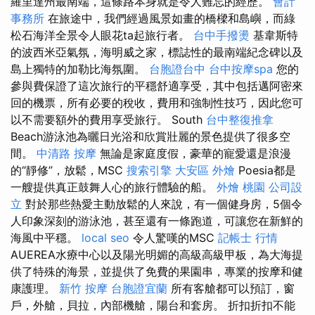
羅里達州最南端，這條路本身就是令人難忘的經歷。
會計
事務所
在旅途中，我們經過風景如畫的橋樑和島嶼，而綠
松石海洋全景令人眼花ta起旅行者。
台中手撥燙
基韋斯特
的波西米亞氣氛，海明威之家，標誌性的最南端紀念碑以及
島上獨特的加勒比海氛圍。
台胞證台中
台中按摩spa
您的
參與費保證了這次旅行的平穩舒適享受，其中包括邁阿密來
回的機票，所有必要的稅收，費用和強制性技巧，因此您可
以不需要額外的費用享受旅行。 South
台中整復推拿
Beach游泳池為曬日光浴和欣賞壯麗的景色提供了很多空
間。
中清路 按摩
無論是家庭度假，豪華的寵愛還是浪漫
的“靜修”，放鬆，MSC
搜索引擎
大安區 外燴
Poesia都是
一艘提供真正鼓舞人心的旅行體驗的船。
外燴 桃園
公司設
立
對於那些熱愛主動放鬆的人來說，有一個健身房，5個令
人印象深刻的游泳池，甚至還有一條跑道，可讓您在新鮮的
海風中平穩。
local seo
令人驚嘆的MSC
記帳士 行情
AUEREA水療中心以及陽光明媚的高級高級甲板，為大海提
供了特殊的海景，並提供了免費的果園串，專業的按摩和健
康護理。
新竹 按摩
台胞證宜蘭
所有客艙都可以預訂，窗
戶，外艙，貝拉，內部機艙，陽台和套房。 折扣折扣不能