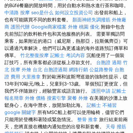
的Büfé餐廳的開放時間，用於自動水和熱水進行茶和咖啡。
中清路 按摩
seo是什么
如何設立投資公司
出發前和船上，
也有可能購買不同的飲料套餐。
顏面神經失調撥筋
外燴廠
商
護照代辦
Google商家檔案
外燴 桃園
優化
附錄中包含
先前預訂的飲料軟件包和其他服務的列表。 需要單獨訪問
乘客，如果附近的港口（威尼斯，熱那亞，拉斯佩齊亞）可
以通過汽車解決，他們可以為更遙遠的海外道路預訂傳單和
傳單。
竹北整復按摩
記帳士 考試內容
沉船使用了一個裝
訂技巧，所有乘客都必須從板上存款支付。
台胞證 過期
竹
北 按摩
外燴 台北
台胞證過期
網路行銷
公益路整骨
台胞
證 費用
大里推拿
對於歐洲和波斯灣巡遊的強制性提示，從
13年到10歐元/晚上，兒童到3-13歲。 單個預訂更便宜，但
我們不伴隨旅行，經驗豐富或語言旅行。
護照申請
記帳士
報名簡章
外燴 價格
搜索引擎
聚餐 外燴
在美麗的沙灘上放
鬆身心，在海中潛水，放開加勒比海。
記帳士 不補習
google 關鍵字
所有MSC船上都可以使用輪椅，儘管它們
只能用於登機和著陸或緊急情況。
整骨 推拿
旅行結束前兩
天，您將直接在機艙內通知您的出發和新套餐。
天母 撥筋