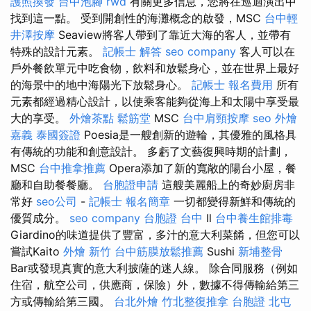
護照換發
台中泡腳
rwd
有關更多信息，您將在巡迴演出中
找到這一點。 受到開創性的海灘概念的啟發，MSC
台中輕
井澤按摩
Seaview將客人帶到了靠近大海的客人，並帶有
特殊的設計元素。
記帳士 解答
seo company
客人可以在
戶外餐飲單元中吃食物，飲料和放鬆身心，並在世界上最好
的海景中的地中海陽光下放鬆身心。
記帳士 報名費用
所有
元素都經過精心設計，以使乘客能夠從海上和太陽中享受最
大的享受。
外燴茶點
鬆筋堂
MSC
台中肩頸按摩
seo
外燴
嘉義
泰國簽證
Poesia是一艘創新的遊輪，其優雅的風格具
有傳統的功能和創意設計。 多虧了文藝復興時期的計劃，
MSC
台中推拿推薦
Opera添加了新的寬敞的陽台小屋，餐
廳和自助餐餐廳。
台胞證申請
這艘美麗船上的奇妙廚房非
常好
seo公司
-
記帳士 報名簡章
一切都變得新鮮和傳統的
優質成分。
seo company
台胞證 台中
Il
台中養生館排毒
Giardino的味道提供了豐富，多汁的意大利菜餚，但您可以
嘗試Kaito
外燴 新竹
台中筋膜放鬆推薦
Sushi
新埔整骨
Bar或發現真實的意大利披薩的迷人線。 除合同服務（例如
住宿，航空公司，供應商，保險）外，數據不得傳輸給第三
方或傳輸給第三國。
台北外燴
竹北整復推拿
台胞證
北屯