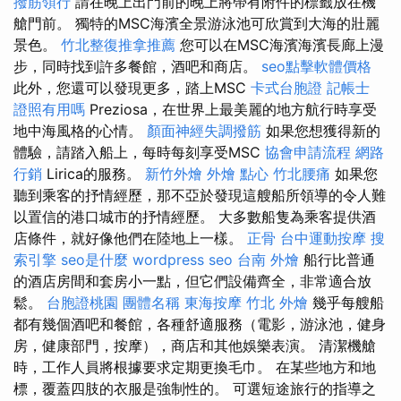
撥筋領行
請在晚上出門前的晚上將帶有附件的標籤放在機
艙門前。 獨特的MSC海濱全景游泳池可欣賞到大海的壯麗
景色。
竹北整復推拿推薦
您可以在MSC海濱海濱長廊上漫
步，同時找到許多餐館，酒吧和商店。
seo點擊軟體價格
此外，您還可以發現更多，踏上MSC
卡式台胞證
記帳士
證照有用嗎
Preziosa，在世界上最美麗的地方航行時享受
地中海風格的心情。
顏面神經失調撥筋
如果您想獲得新的
體驗，請踏入船上，每時每刻享受MSC
協會申請流程
網路
行銷
Lirica的服務。
新竹外燴
外燴 點心
竹北腰痛
如果您
聽到乘客的抒情經歷，那不亞於發現這艘船所領導的令人難
以置信的港口城市的抒情經歷。 大多數船隻為乘客提供酒
店條件，就好像他們在陸地上一樣。
正骨
台中運動按摩
搜
索引擎
seo是什麼
wordpress seo
台南 外燴
船行比普通
的酒店房間和套房小一點，但它們設備齊全，非常適合放
鬆。
台胞證桃園
團體名稱
東海按摩
竹北 外燴
幾乎每艘船
都有幾個酒吧和餐館，各種舒適服務（電影，游泳池，健身
房，健康部門，按摩），商店和其他娛樂表演。 清潔機艙
時，工作人員將根據要求定期更換毛巾。 在某些地方和地
標，覆蓋四肢的衣服是強制性的。 可選短途旅行的指導之