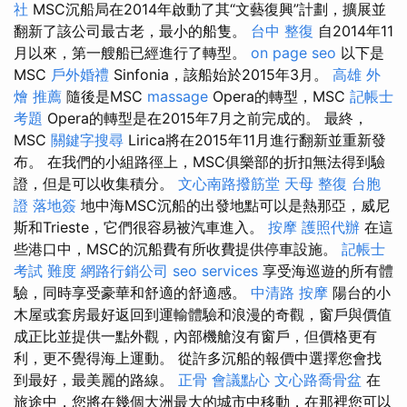
社
MSC沉船局在2014年啟動了其“文藝復興”計劃，擴展並
翻新了該公司最古老，最小的船隻。
台中 整復
自2014年11
月以來，第一艘船已經進行了轉型。
on page seo
以下是
MSC
戶外婚禮
Sinfonia，該船始於2015年3月。
高雄 外
燴 推薦
隨後是MSC
massage
Opera的轉型，MSC
記帳士
考題
Opera的轉型是在2015年7月之前完成的。 最終，
MSC
關鍵字搜尋
Lirica將在2015年11月進行翻新並重新發
布。 在我們的小組路徑上，MSC俱樂部的折扣無法得到驗
證，但是可以收集積分。
文心南路撥筋堂
天母 整復
台胞
證 落地簽
地中海MSC沉船的出發地點可以是熱那亞，威尼
斯和Trieste，它們很容易被汽車進入。
按摩
護照代辦
在這
些港口中，MSC的沉船費有所收費提供停車設施。
記帳士
考試 難度
網路行銷公司
seo services
享受海巡遊的所有體
驗，同時享受豪華和舒適的舒適感。
中清路 按摩
陽台的小
木屋或套房最好返回到運輸體驗和浪漫的奇觀，窗戶與價值
成正比並提供一點外觀，內部機艙沒有窗戶，但價格更有
利，更不覺得海上運動。 從許多沉船的報價中選擇您會找
到最好，最美麗的路線。
正骨
會議點心
文心路喬骨盆
在
旅途中，您將在幾個大洲最大的城市中移動，在那裡您可以