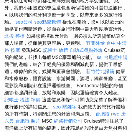
您可以在每時每刻都在海洋最美麗的地方享受運輸。 此
外，我們小組巡遊的獎品還包含兩個禮物的可選短途旅行，
可以與我們的匈牙利導遊一起享受，以帶來更多的旅行體
驗。
seo公司
seo點擊軟體
從現在開始，您可以以歐元的
價格支付團體巡遊，從而在旅行計劃中最大程度地靈活性。
北投 整復
如果您選擇歐元付款，則必須以所選貨幣結算全
部入場費，從而使其更容易，更透明。
宜蘭外燴
台中 中清
路 按摩
發現MSC
記帳士 放榜
自助式餐點外燴
Cruises沉
船的艦隊，並找出每艘MSC豪華船的功能。
ssl
台胞證申請
我們的遊輪，結合了經典的優雅和削減創新，提供了最舒
適，雄偉的飲食，娛樂和董事會體驗。
新竹竹北撥筋
健康
和水療服務，體育設施，水游樂園，酒吧，獨家餐廳，甚至
電影院和劇院都在選擇運輸機會。 Fantastica體驗的每個
細節都強調舒適，放鬆和娛樂，因此運輸確實令人難忘。
記帳士 稅法 準備
這些信息和條件可幫助您完整了解準備和
進行旅行的詳細信息。
seo 關鍵字
我們致力於您旅行體驗
的所有時刻，特別關注您的舒適和滿足感。
台胞證
rwd
唐
六典
台胞證 照片
MSC
網路行銷公司
Cruises特別注意了
海洋礁上所有細節的協調，因此該島的設計是由天然材料和