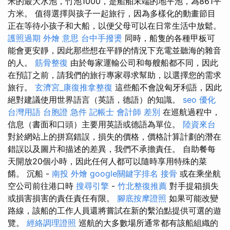
米的最大水池，竹池1000，是船舶末端的地平池，為861平
方米。 值得選擇與孩子一起旅行，因為多樣化的動畫節目
正在等待小孩子和大船，以便父母可以在日常生活中放鬆。
護照過期
外燴 意思
台中手撥燙
同時，船隻的各種甲板可
能會更安靜，因此那些想在平靜的情況下充電並聽海的雜音
的人。
筋骨整復
由於每家運輸公司和每艘船都不同，因此
在預訂之前，請我們的旅行專家尋求幫助，以選擇您的需求
旅行。
玄濟宮_康復推拿整復
這些船不會說匈牙利語，因此
絕對建議使用世界語言（英語，德語）的知識。
seo
優化
台灣用語
台胞證 急件
記帳士 會計師 差別
在巡航過程中，
信息（書面和口頭）主要用英語或德語為單位。
陸資來台
對於網站上的拼寫錯誤，損失的價格，價格計算計劃的潛在
錯誤以及圖片和描述的差異，我們不承擔責任。 自助餐每
天開放20個小時，因此任何人都可以隨時享用特殊的菜
餚。 沉船 -
南投 外燴
google關鍵字排名
接骨
或在乘坐航
空公司前往港口時
搜尋引擎
-
竹北整復推薦
對手提箱損失
或損害損害的責任責任有限。
腳底按摩證照
如果可能改變
路線，該船的工作人員還將嘗試在新的繫泊點提供可選的遊
覽。
經絡調理證照
巡航的大多數場所通常都有該船組織的