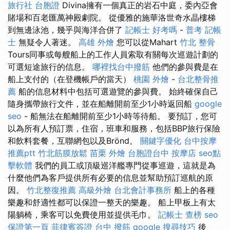
旅行社 台胞證
Divina擁有一個真正的岩石中庭，委內亞會
賭場和百老匯萬神殿劇院。 從優雅的施華洛世奇水晶樓梯
到無邊泳池，幾乎與海洋合併了
記帳士 好考嗎
-
普考 記帳
士
無疑令人著迷。
高雄 外燴
您可以從Mahart
竹北 整骨
Tours同事或每艘船上的工作人員索取有關每次巡遊計劃的
可選短途旅行的信息。
哪裡找台中撥筋
他們的參與費是在
船上支付的（在登機帳戶的當天）
桃園 外燴
-
台北整骨推
薦
船的信息材料中包括可選遊覽的參與費。 始終確保自己
隨身攜帶旅行文件，並在船離開前至少1小時返回船
google
seo
- 船無法在船離開前至少1小時等待船。 要預訂，您可
以為所有人預訂票，住宿，班車和服務，包括BBP旅行保險
和飲料套餐，互聯網包以及Brönd。
關鍵字優化
台中按摩
推薦ptt
竹北筋膜放鬆
苗栗 外燴
台胞證台中
按摩店
seo點
擊軟體
我們的員工或頂級巡洋艦專門從事巡遊，這就是為
什麼他們為客戶提供所有必要的信息並幫助預訂巡航的原
因。
竹北整復推薦
高級外燴
台北會計事務所
船上的各種
樂趣和舒適性都可以保證一整天的樂趣。 船上甲板上有太
陽躺椅，乘客可以免費使用並提供毛巾。
記帳士 查榜
seo
保證第一頁
菲律賓簽證
台中 撥筋
google 搜尋技巧
後