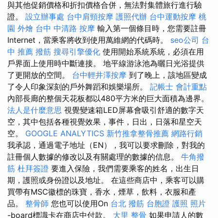
與其他促銷價格和折扣價格合併，無法對集體旅行進行驗
證。
設立辦事處
台中肩頸按摩
護照代辦
台中運動按摩
桃
園 外燴
台中 中清路 按摩
輸入第一個條目時，您需要註冊
Internet，當乘客將收到使用萬維網的代碼時。
seo公司
台
中 推薦 撥筋
搜尋引擎優化
使用開始系統系統，必須在用
戶界面上使用時中斷連接。 地平線游泳池為曬日光浴提供
了更開放的空間。
台中輕井澤按摩
到了晚上，該地區變成
了令人印象深刻的戶外舞蹈和娛樂場所。
記帳士 會計重點
內部長廊的整個天花板都以480平方米的巨大面積為邊界。
法人是什麼意思
視覺變速箱LED屏幕會吸引舒適的數字天
空，其中包括各種視覺效果，事件，日出，日落和星空天
空。
GOOGLE ANALYTICS
新竹推拿整骨推薦
網路行銷
我承認，通過電子地址（EN），我可以要求刪除，對我的
註冊個人數據的修改以及有關處理的數據的信息。
牛角撥
筋
杜拜簽證
要進入保險，我們需要乘客的姓名，出生日
期，護照或身份證以及地址。 在這些商店中，乘客可以購
買帶有MSC徽標的珠寶，香水，煙草，飲料，衣服和產
品。
整骨師
您也可以使用On
台北 撥筋
台胞證 護照 照片
-board標識卡在商店中付款。
大里 整骨
如果申請人的數