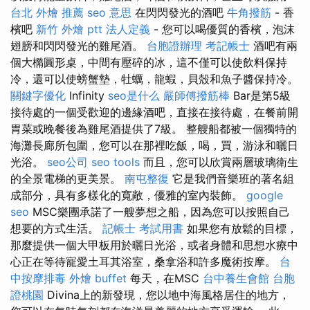
台北 外燴 推薦
seo 意思
在閃閃發光的酒吧
牛角撥筋
- 香
檳吧
新竹 外燴 ptt
法人定義
- 您可以喝優質的香檳，泡沫
翅膀和閃閃發光的雞尾酒。
台胞證辦理
考記帳士
酒吧有兩
個大橢圓形桌，中間有壓碎的冰，這不僅可以使飲料保持
冷，還可以使螃蟹墊，牡蠣，龍蝦，貝殼和魚子醬保持冷。
關鍵字優化
Infinity
seo是什么
嚴師傅撥筋棒
Bar是第5級
接待處的一個受歡迎的邊緣酒吧，直接在接待處，在餐前開
胃菜或晚餐後為雞尾酒提供了7級。 整艘船都被一個獨特的
海灘長廊所包圍，您可以在那裡吃飯，喝，買，游泳和曬日
光浴。
seo公司
seo tools
而且，您可以欣賞兩層玻璃衛生
的全景電梯的更美景。
南屯整復
它是我們音樂班的著名組
成部分，具有多樣化的寬敞，優雅的室內裝飾。
google
seo
MSC樂團承諾了一艘夢想之船，因為您可以按照自己
想要的方式生活。
記帳士 考試用書
如果您有放鬆的目標，
那麼提供一個大甲板用於曬日光浴，或者身體和思想水療中
心正在等待寵愛土耳其浴室，桑拿浴和許多魔術按摩。
台
中按摩排毒
外燴 buffet
每天，在MSC
台中養生會館
台胞
證桃園
Divina上的新發現，您以地中海風格居住的地方，