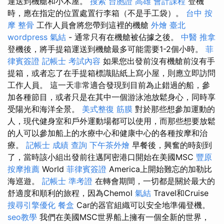
運送到機艙和小木屋。
搜索
台胞證
高雄 會計課程
登機
時，應在指定的位置處置行李箱（不是手工袋）。
台中 按
摩 整骨
工作人員會將您帶到這裡的機艙
外燴 臺北
wordpress
氣結
- 通常只有在機艙被佔據之後。
中醫 推拿
登機後，將手提箱運送到機艙最多可能需要1-2個小時。
菲
律賓簽證
記帳士 考試內容
如果您出發前沒有機艙前沒有手
提箱，或者忘了在手提箱標識貼紙上寫小屋，則應立即訪問
工作人員。 這一天非常適合發現到目前為止錯過的船，參
加各種節目，或者只是在其中一個游泳池放鬆身心，同時享
受陽光和海洋全景。
美式整復 筋膜
對於那些想參加運動的
人，現代健身室和戶外運動場都可以使用，而那些想要放鬆
的人可以參加船上的水療中心和健康中心的各種按摩和治
療。
記帳士 成績 查詢
下午茶外燴
早餐後，興奮的時刻到
了，當時該小組出發前往邁阿密港口開始在美國MSC
豐原
按摩推薦
World
菲律賓簽證
America上開始難忘的加勒比
海巡遊。
記帳士 準考證
在轉會期間，一切都是關於最大的
舒適度和順利的旅程，因為Chemol
氣結
Travel和Cruise
搜尋引擎優化
餐盒
Car的器官組織可以安全地準備登機。
seo教學
我們在美國MSC世界船上擁有一個全新的世界，