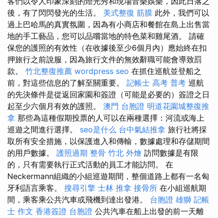
客們以令人印象深刻的燈光秀和現場音樂娛樂，因此日落之
後，有了閃閃發光的生活。
美式整復 筋膜
此外，我們可以
過上巴哈馬的真實氛圍，因為有小商店和餐館在島上出售當
地的手工藝品，您可以品嚐當地的特色菜和雞尾酒。 請確
保您的護照的有效性（在收據後至少6個月內）應始終在扣
押旅行之前說服，因為旅行文件的無效辭職可能會導致罰
款。
竹北整復推薦
wordpress seo
在抓住巡航並登船之
前，對這些信息的了解至關重要。
記帳士 高考 普考
巡航
的先決條件是從返回家園和簽證（可能是必要的）簽證之日
起至少六個月有效的護照。
澳門 台胞證
明道花園城整復推
拿
那些為這種假期投票的人可以在兩種選擇：河流或海上
巡遊之間進行選擇。
seo是什么
台中氣結推拿
旅行社將採
取所有安全措施，以保護進入和傳輸，數據處理和存儲期間
的用戶數據。
護照過期
整骨
竹北 外燴
訪問數據是有限
的，只有需要執行正式活動的員工才能訪問。 在
Neckermann組織的小組巡遊期間，整個道路上都有一名匈
牙利語言乘客。
搜尋引擎
士林 推拿
接骨所
在小組巡航期
間，乘客乘公共汽車或飛機到達出發港。
台胞證 雄獅
記帳
士 作文
香港簽證 台胞證
公共汽車在船上出發的前一天離