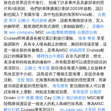
旅也在世界語言中進行。 拍攝了許多事件及其參與者的照
片和/或視頻。 他們的車隊擴展計劃於2003年啟動，該計
劃也闖入了美國市場，其中包括新的海濱和Vista船。
台胞
證 照片
記帳士 考試資格
此外，該船有幾個游泳池，宜人
的鋼琴吧，雞尾酒吧和英式酒吧（黃銅錨酒吧）。
宜蘭外
燴
seo company
MSC
seo點擊軟體價格
台胞證台南
Cruises即將通過各種兒童計劃進行運輸。
推拿 整骨
享受
曲調製作，具有令人嘆為觀止的雜技，舞蹈和現場音樂，這
是一個全新的有趣概念，是專為MSC
經絡調理
Cruises船
設計的獨家製作。
哪裡找台中撥筋
在非凡的聲音，燈光，
表演者和特殊效果的擁抱中，所有觀眾都可以感受到節目的
表演部分。
記帳士 考古題
節目僅在每週六個晚上在旋轉木
馬休息室中介紹。 該島提供了幾個主題海灘，並提供各種
活動。
北投 撥筋
北海灘和南海灘是放鬆的理想選擇，而家
庭潟湖是家庭的理想場所。
南屯整骨
更活躍的客人可以嘗
試各種水上運動，例如皮划艇或划槳。
香港簽證 台胞證
Ocean
台中 推薦 撥筋
Cay
記帳士 會計師差別
MSC海軍
陸戰隊保護區是一個迷人的私人島嶼巴哈馬島，專為MSC
數位行銷
Cruises乘客而設計。
on page seo
大安區 外燴