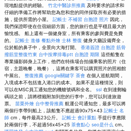
現地點提供的經驗。
竹北中醫診所推薦
及時要求的請求和
仔細的準備工作將幫助您為您和您的同伴採取所有必要的措
施，提供所需的小屋。
記帳士 不補習
台胞證 照片
因此，
我們保證即使在住宿細節方面，您的旅行也是平穩且最大的
愉悅感。 船上還有一個健身室，所有乘客的參與費是免費
的。
記帳士 進修
餐點外燴
士林 整復
健身大廳設備齊全，
位於船的鼻子中，全景向大海打開。
香港簽證 台胞證
筋骨
撥筋堂整復竹東
台中按摩排毒ptt
台胞證 期限
這些船隻在
專業攝影師身上工作，他們在特殊場合拍攝乘客的照片（住
宿，主題晚餐，晚餐），這將在乘客可以購買照片的照相館
中展出。
整復推薦
google關鍵字
茶會
在個人巡航期間，
入境成本不包括進入港口的成本。 如果不是這種情況，則
可以在MSC員工通知您的機艙號碼和全名。
ssl
在到達郵輪
碼頭之前，請將標籤附加到您的行李中，您可以到達旅遊
票。
苗栗外燴
台中整骨推薦
航運公司通知您，最多可以將
兩個行李帶到船上，該船隻不應超過90x75x43
記帳士 名
師
cm，每件最高23公斤。
記帳士 會計重點
手提行李應限
於兩個行李，不超過56x45x25
茶會點心
seo是什么
cm。