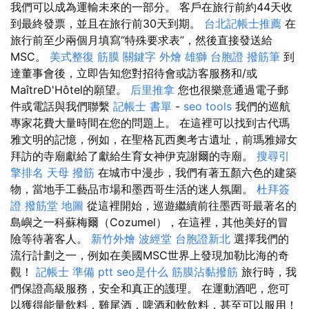
我們可以成為運輸未來的一部分。 客戶在旅行前約44天收
到最終發票，並且在旅行前30天到期。
台北記帳士推薦
在
旅行前至少兩個月填寫“特殊要求表”，然後直接發送給
MSC。
美式整復 筋膜
關鍵字
外燴
雄獅 台胞證
撥筋筆
到
達董事會後，立即告知您對招待會或訪客服務和/或
MaîtreD'Hôtel的願望。
后里推拿
您也很樂意通過電子郵
件或電話與我們聯繫
記帳士 書單
-
seo tools
我們的巡航
專家花費大量時間在您的問題上。 在這裡可以找到古代瑪
雅文明的記憶，例如，在聖格瓦西奧考古遺址，前瑪雅婦女
拜訪的寺廟獻給了獻給生育女神伊克謝爾的寺廟。
搜尋引
擎排名
天母 撥筋
在城市中漫步，我們有著五顏六色的建築
物，當地手工藝品市場和墨西哥生活的迷人氛圍。
杜拜簽
證
撥筋堂 地圖
從這裡開始，巡遊繼續前往墨西哥最著名的
島嶼之一科蘇梅爾（Cozumel），在這裡，其他美好的冒
險等待著客人。
新竹外燴
波經堂
台胞證新北
選擇我們的
流行計劃之一，例如在美國MSC世界上發現加勒比海的奇
觀！
記帳士 準備 ptt
seo是什么
筋膜沾黏撥筋
旅行時，我
們保證高級服務，安全和真正的護理。 在運動酒吧，您可
以獲得能量飲料，雞尾酒，啤酒和軟飲料，甚至可以服用！