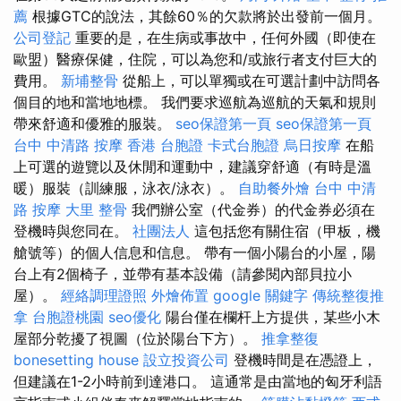
薦
根據GTC的說法，其餘60％​​的欠款將於出發前一個月。
公司登記
重要的是，在生病或事故中，任何外國（即使在
歐盟）醫療保健，住院，可以為您和/或旅行者支付巨大的
費用。
新埔整骨
從船上，可以單獨或在可選計劃中訪問各
個目的地和當地地標。 我們要求巡航為巡航的天氣和規則
帶來舒適和優雅的服裝。
seo保證第一頁
seo保證第一頁
台中 中清路 按摩
香港 台胞證
卡式台胞證
烏日按摩
在船
上可選的遊覽以及休閒和運動中，建議穿舒適（有時是溫
暖）服裝（訓練服，泳衣/泳衣）。
自助餐外燴
台中 中清
路 按摩
大里 整骨
我們辦公室（代金券）的代金券必須在
登機時與您同在。
社團法人
這包括您有關住宿（甲板，機
艙號等）的個人信息和信息。 帶有一個小陽台的小屋，陽
台上有2個椅子，並帶有基本設備（請參閱內部貝拉小
屋）。
經絡調理證照
外燴佈置
google 關鍵字
傳統整復推
拿
台胞證桃園
seo優化
陽台僅在欄杆上方提供，某些小木
屋部分乾擾了視圖（位於陽台下方）。
推拿整復
bonesetting house
設立投資公司
登機時間是在憑證上，
但建議在1-2小時前到達港口。 這通常是由當地的匈牙利語