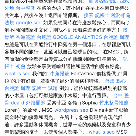
言指南或小組伴奏來解釋當地指南的。
筋膜沾黏撥筋
西式
外燴
台中整脊
在路的盡頭，該小組正在早上在港口等待公
共汽車，然後在晚上返回布達佩斯。
搜索
記帳士 稅務相關
法規
google seo
如果您想同時在海邊放鬆身心，而同時了
解不同的國家和文化，則找不到比船巡遊更好的地方！
接
骨所
香港簽證 台胞證
GOOGLE ANALYTICS
台胞證 辦理
您總是可以在乘船旅行中降落在另一個港口，在那裡您可以
參加不同的旅行，甚至可以自己發現目的地。 在MSC，所
有簡潔的食物都是由優質成分的熟練廚師新鮮準備的。
記
帳士 初會
放鬆並享受運輸舒適性和靈活性的所有好處。
what is seo
我們的“
牛角撥筋
Fantastica”價格提供了“貝
拉”的所有好處，並提供了額外的服務和特權。
外燴 點心
台胞證 辦理
記帳士 試題
例如，從位於較高板級別的較高
的小木屋（包括可燃超家族小木屋）中進行選擇。
台中 整
骨 dcard
外燴擺盤
受索菲亞·洛倫（Sophia
竹東整骨推薦
Loren）的啟發，MSC
wordpress seo
Divina更新了郵輪
黃金時代的優雅和閃光。 在船上，您會發現所有現代舒
適，許多運動和休閒機會，世界一流的娛樂以及兒童和青少
年俱樂部的孩子，以使每個人都開心。
what is seo
MSC