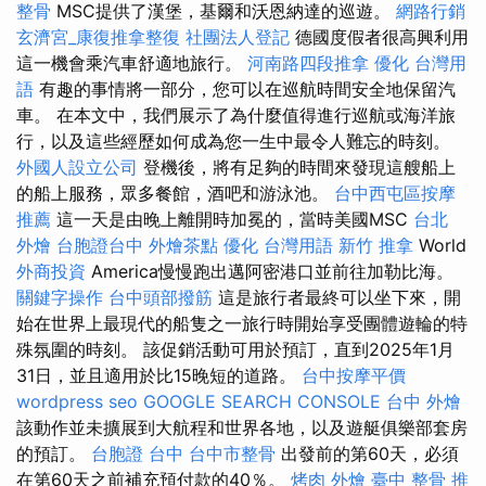
整骨
MSC提供了漢堡，基爾和沃恩納達的巡遊。
網路行銷
玄濟宮_康復推拿整復
社團法人登記
德國度假者很高興利用
這一機會乘汽車舒適地旅行。
河南路四段推拿
優化 台灣用
語
有趣的事情將一部分，您可以在巡航時間安全地保留汽
車。 在本文中，我們展示了為什麼值得進行巡航或海洋旅
行，以及這些經歷如何成為您一生中最令人難忘的時刻。
外國人設立公司
登機後，將有足夠的時間來發現這艘船上
的船上服務，眾多餐館，酒吧和游泳池。
台中西屯區按摩
推薦
這一天是由晚上離開時加冕的，當時美國MSC
台北
外燴
台胞證台中
外燴茶點
優化 台灣用語
新竹 推拿
World
外商投資
America慢慢跑出邁阿密港口並前往加勒比海。
關鍵字操作
台中頭部撥筋
這是旅行者最終可以坐下來，開
始在世界上最現代的船隻之一旅行時開始享受團體遊輪的特
殊氛圍的時刻。 該促銷活動可用於預訂，直到2025年1月
31日，並且適用於比15晚短的道路。
台中按摩平價
wordpress seo
GOOGLE SEARCH CONSOLE
台中 外燴
該動作並未擴展到大航程和世界各地，以及遊艇俱樂部套房
的預訂。
台胞證 台中
台中市整骨
出發前的第60天，必須
在第60天之前補充預付款的40％。
烤肉 外燴
臺中 整骨 推