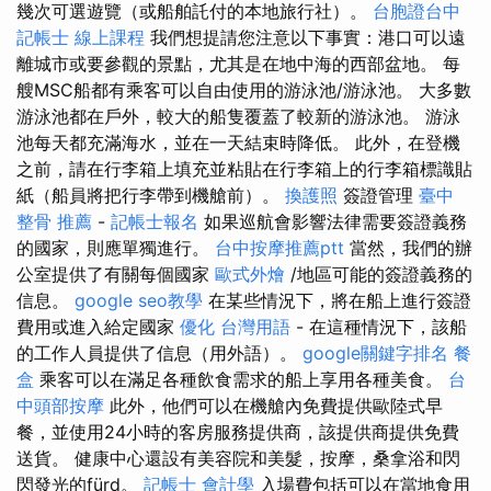
幾次可選遊覽（或船舶託付的本地旅行社）。
台胞證台中
記帳士 線上課程
我們想提請您注意以下事實：港口可以遠
離城市或要參觀的景點，尤其是在地中海的西部盆地。 每
艘MSC船都有乘客可以自由使用的游泳池/游泳池。 大多數
游泳池都在戶外，較大的船隻覆蓋了較新的游泳池。 游泳
池每天都充滿海水，並在一天結束時降低。 此外，在登機
之前，請在行李箱上填充並粘貼在行李箱上的行李箱標識貼
紙（船員將把行李帶到機艙前）。
換護照
簽證管理
臺中
整骨 推薦
-
記帳士報名
如果巡航會影響法律需要簽證義務
的國家，則應單獨進行。
台中按摩推薦ptt
當然，我們的辦
公室提供了有關每個國家
歐式外燴
/地區可能的簽證義務的
信息。
google seo教學
在某些情況下，將在船上進行簽證
費用或進入給定國家
優化 台灣用語
- 在這種情況下，該船
的工作人員提供了信息（用外語）。
google關鍵字排名
餐
盒
乘客可以在滿足各種飲食需求的船上享用各種美食。
台
中頭部按摩
此外，他們可以在機艙內免費提供歐陸式早
餐，並使用24小時的客房服務提供商，該提供商提供免費
送貨。 健康中心還設有美容院和美髮，按摩，桑拿浴和閃
閃發光的fürd。
記帳士 會計學
入場費包括可以在當地食用