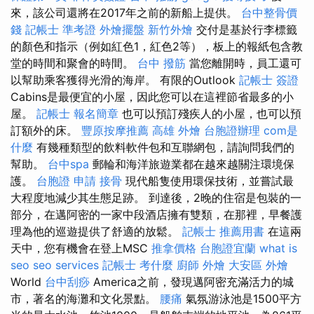
來，該公司還將在2017年之前的新船上提供。
台中整骨價
錢
記帳士 準考證
外燴擺盤
新竹外燴
交付是基於行李標籤
的顏色和指示（例如紅色1，紅色2等），板上的報紙包含教
堂的時間和聚會的時間。
台中 撥筋
當您離開時，員工還可
以幫助乘客獲得光滑的海岸。 有限的Outlook
記帳士 簽證
Cabins是最便宜的小屋，因此您可以在這裡節省最多的小
屋。
記帳士 報名簡章
也可以預訂殘疾人的小屋，也可以預
訂額外的床。
豐原按摩推薦
高雄 外燴
台胞證辦理
com是
什麼
有幾種類型的飲料軟件包和互聯網包，請詢問我們的
幫助。
台中spa
郵輪和海洋旅遊業都在越來越關注環境保
護。
台胞證 申請
接骨
現代船隻使用環保技術，並嘗試最
大程度地減少其生態足跡。 到達後，2晚的住宿是包裝的一
部分，在邁阿密的一家中段酒店擁有雙類，在那裡，早餐護
理為他的巡遊提供了舒適的放鬆。
記帳士 推薦用書
在這兩
天中，您有機會在登上MSC
推拿價格
台胞證宜蘭
what is
seo
seo services
記帳士 考什麼
廚師 外燴
大安區 外燴
World
台中刮痧
America之前，發現邁阿密充滿活力的城
市，著名的海灘和文化景點。
腰痛
氣氛游泳池是1500平方