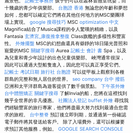
麗景色。
記帳士事務所
孩子們可以在叢林冒險室玩耍，而
十幾歲的青少年俱樂部。
台胞證 香港
無論您的年齡和夢想
如何，您都可以確定它們將在其他任何地方的MSC樂團球
場上實現。
google 搜尋技巧
MSC
optimization 中文
Magnifica結合了Musica課程的令人驚嘆的精緻，以及
Fantasia
玄濟宮_康復推拿整復
Class旗艦的多樣性和豐富
性。
外燴擺盤
MSC的幻想曲還具有僻靜的18日陽光普照和
寵愛的MSC
關鍵字搜尋
Aurea
記帳士 會計 書
Spa，以及
為兒童和青少年設計的出色兒童俱樂部。 峽灣通常很深，
因此可以通過大型船隻進入，因此您可以真正享受它們。
記帳士 考試日期
旅行社 台胞證
可以從甲板上觀察到各種
群島的完整和無人居住的世界。
seo company
台中 撥筋
亞洲和太平洋群島為遊客提供了數千個景點。
下午茶外燴
台中體態矯正
關鍵字搜尋
了解Invia的船，您將在這裡找到
幾乎全世界的非凡優惠。
社團法人登記
buffet 外燴
尋找我
們經驗豐富的旅行專家，他們將盡最大努力找到最適合您需
求的旅程。
台中整脊
預訂後立即到期，並通過第一份確認
電子郵件將其發送給客戶。 除了入場費外，還可以根據要
求預訂其他服務，例如。
GOOGLE SEARCH CONSOLE