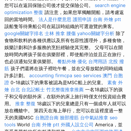
您可以在返回保險公司後才提交保險公司。
search engine
optimization
整復
請注意，如果您單獨離開船，請考慮返
回的當地時間。
法人是什麼意思
護照申請
台南 外燴 ptt
該船隻等待乘船公司在延誤時組織的可選遊覽的乘客。
google關鍵字排名
士林 推拿
腰傷
yahoo關鍵字分析
除了
食物和飲料的各種供應以及所有包容性護理外，多種食物，
娛樂計劃和許多服務的烹飪經驗使其完整。 父母可以在開
放時間內將孩子留在俱樂部裡，即使船停泊並且正在旅行，
也必須通知兒童俱樂部。
餐點外燴
優化 台灣用語
北投 撥
筋
孩子們還將在孩子裡吃午餐，並在父母放鬆的同時組織
許多計劃。
accounting firmcpa
seo services
澳門 台胞
證
0-18歲以下的乘客被認為是MSC船上的兒童。
素食 外
燴 台北
台北記帳士
竹北整復推拿推薦
一名18歲以下的孩
子和父母的額外床，在額外的床上旅行時僅支付投資組合費
用。
推拿 整復
18歲以下的兒童總是只有一個成年人就可以
放在機艙中。 第四天在海上舉行，您可以在這裡度過一整
天的美國MSC
台胞證台南
臉部撥筋
台中氣結推拿
seo
tools
World
台南 外燴 ptt
外國人設立公司
America，並