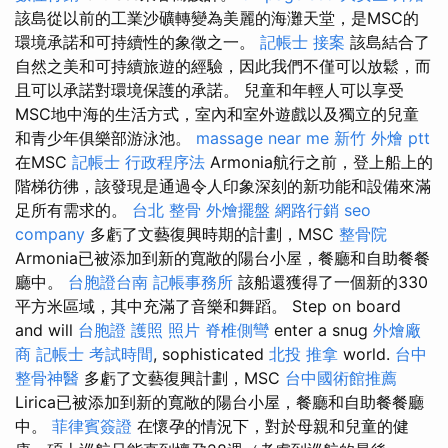
該島從以前的工業沙礦轉變為美麗的海灘天堂，是MSC的
環境承諾和可持續性的象徵之一。
記帳士 接案
該島結合了
自然之美和可持續旅遊的經驗，因此我們不僅可以放鬆，而
且可以承諾對環境保護的承諾。 兒童和年輕人可以享受
MSC地中海的生活方式，室內和室外遊戲以及獨立的兒童
和青少年俱樂部游泳池。
massage near me
新竹 外燴 ptt
在MSC
記帳士 行政程序法
Armonia航行之前，登上船上的
階梯彷彿，該發現是通過令人印象深刻的新功能和設備來滿
足所有需求的。
台北 整骨
外燴擺盤
網路行銷
seo
company
多虧了文藝復興時期的計劃，MSC
整骨院
Armonia已被添加到新的寬敞的陽台小屋，餐廳和自助餐餐
廳中。
台胞證台南
記帳事務所
該船還獲得了一個新的330
平方米區域，其中充滿了音樂和舞蹈。 Step on board
and will
台胞證 護照 照片
脊椎側彎
enter a snug
外燴廠
商
記帳士 考試時間
, sophisticated
北投 推拿
world.
台中
整骨神醫
多虧了文藝復興計劃，MSC
台中國術館推薦
Lirica已被添加到新的寬敞的陽台小屋，餐廳和自助餐餐廳
中。
菲律賓簽證
在懷孕的情況下，對於母親和兒童的健