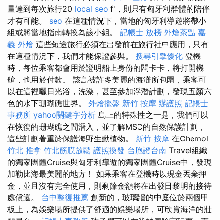
量達到每次旅行20
local seo
f'，則只有匈牙利群體的陪伴
才有可能。
seo
在這種情況下，當地的匈牙利導遊將帶小
組或將當地指南轉換為該小組。
記帳士 放榜
外燴茶點
嘉
義 外燴
這些短途旅行必須在出發前在旅行社中應用，只有
在這種情況下，我們才能保證參與。
搜尋引擎優化
登機
時，每位乘客都會用於證明船上身份的闆卡卡，將打開機
艙，也用於付款。 該島被許多美麗的海灘所包圍，乘客可
以在這裡曬日光浴，洗澡，甚至參加浮潛計劃，發現五顏六
色的水下珊瑚礁世界。
外燴擺盤
新竹 按摩
辦護照
記帳士
事務所
yahoo關鍵字分析
島上的特殊性之一是，我們可以
在恢復的珊瑚礁之間潛入，並了解MSC的自然保護計劃，
這些計劃著重於保護海野生動植物。
新竹 按摩
在Chemol
竹北 推拿
竹北筋膜放鬆
護照換發
台胞證台南
Travel組織
的獨家團體Cruise與匈牙利導遊的獨家團體Cruise中，發現
加勒比海最美麗的地方！ 如果乘客在登機時以現金丟棄押
金，並且沒有完全使用，則剩餘金額將在出發日黎明的接待
處償還。
台中整復推薦
創新的，玻璃牆的中庭位於兩個甲
板上，為娛樂場所提供了舒適的娛樂場所，可欣賞海洋的壯