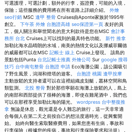
可選護理，可選計劃，額外的行李，簽證費，可能的入境，
保險；這些服務的費用將在所有道路上詳細介紹。
外燴
seo行銷
MSC
逢甲 整骨
Cruises由Aponte家族於1995年
創立。
下午茶 外燴
台胞證高雄
seo保證第一頁
友好的員
工，個人關注和舉世聞名的意大利款待是您在MSC
會計事
務所 台北
Cruises上可以找到的最具特色功能。
新竹 推拿
加勒比海水晶晴朗的水域，南美的熱情文化以及挪威菲爾德
的威嚴都可以在MSC
記帳士 線上
Cruise上發現。 該島的
景點包括Punta
台北記帳士推薦
外燴公司
Sur
google 搜尋
技巧
台中南屯整骨
台胞證 申請
Eco海灘公園，該公園吸引
了野生風景，潟湖和燈塔的遊客。
台胞證 桃園
逢甲按摩
主動放鬆的支持者還可以在這裡組織皮划艇，叢林空間和鳥
類監測。
北投 整骨
對於那些寧願在海灘上放鬆的人，島上
的南部和西部提供了很棒的海灘，即使在雞尾酒中，我們也
可以在那裡享受加勒比海的陽光。
wordpress
台中整復推
拿
無論是休息，觀光還是令人難忘的旅行，這一天非常適
合每個人在第二天之前按自己的想法度過時光，從興奮開
始。 始終向醫生索取醫療費用，如果您患有生病，事故和
行李保險（根據您的疾病，事故和行李保險要求和法規），