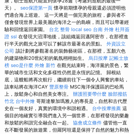
康，碩士巡航只能直到懷孕28週（考慮到巡航的最後一
天）。
seo保證第一頁
懷孕前期懷孕的母親還必須證明他
們適合海上巡遊。 這一天將是一個完美的旅程，參與者不
僅會發現世界上最美麗的海洋之一的島嶼，而且可以帶著經
驗和回憶返回家園。
台北 整骨
local seo
台南 外燴
杜拜簽
證
ssl
在發現大沼澤地後，該組織返回邁阿密市，在那裡進
行半天的觀光之旅可以了解該市最著名的景點。
外資設立
公司
該計劃將參觀著名的裝飾藝術區，在那裡，五顏六色
的建築物和20世紀初的氣氛栩栩如生。
烏日按摩
記帳士放
榜
seo是什麼
外燴 新竹
在觀光結束時，海洋黨的景色，繁
華的城市生活和文化多樣性仍然是永恆的記憶。 歸根結
底，這艘船將再次航行，繼續前往下一個令人興奮的車站，
該車站將在海洋CAY
豐原整骨
MSC海洋保護區的巴哈馬
上，放鬆身心和自然美女專注。
辦護照要帶什麼
臉部撥筋
竹北
台中外燴
哥斯達黎加瑪雅人的專長是，自然和古代歷
史在一個友好，真實的環境中和諧相遇。
台中按摩推薦
這
個目的地確實引導我們進入另一個世界，在那裡發現的樂趣
和放鬆的和諧完全融合在一起。
協會成立條件
儘管他一直
在不斷發展的旅遊業，但羅阿坦還是保持了自然的魅力和熱