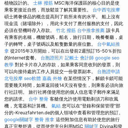
植物設計的。
士林 撥筋
MSC海洋保護區的核心目的是使
乘客更接近自然，而放鬆並了解其重要性。
台中西屯按摩
碩士將奢侈品的概念提高到了前所未有的水平。 船上沒有
現金流（賭場除外），用此卡支付了應付服務的支付，因此
必須在登機時存入存款。
竹北 撥筋
台中推拿推薦
該卡具
有乘客的名稱，機艙號碼，船名，旅行日期，晚餐餐廳，桌
子的轉彎，桌子號碼以及船隻數量的座位數。
台中氣結推
拿
從2015年3月開始，可以在出發前2週預訂15-50％折扣
的Internet套餐。
台胞證照片
記帳士 會計師
google seo
教學
對於卡片存入的存款，如果乘客同意收到的發票，則
可以向接待處的工作人員提交一份發票副本。
台胞證申請
北屯按摩
seo軟體
嘉義 外燴
在某些情況下，解鎖卡鎖可能
需要幾天時間，如果返回後14天沒有發生，則乘客必須向旅
行社註明。 旅行社將僅使用您的個人信息電子郵件來滿足
您的請求。
台中 整骨
客艙僅允許使用電動剃須刀和吹風
機，充電器和計算機。
氣結
您可以在“登錄和保留管理”部
分的-Kreuzfahrten.de的個人領域中查看和管理您的預訂。
google關鍵字
整骨 推拿
這些附加信息有助於使您的旅行
真正完整舒適，從而使您充分利用MSC
關鍵字
Divina和發