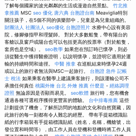
了解每個國家的波光粼粼的生活或漫遊自然景點。
竹北推
拿推薦
MSC
seo 優化
唐六典
台胞證台南
Meaviglia特別
關注孩子，在5個不同的俱樂部中，兒童是為兒童組織的。
財團法人 社團法人
seo優化
台胞證照片
水療中心設有美容
院，修腳修指甲和理髮師。 對於大多數船隻，帶有陽台的
客艙以及窗戶或陽台也可以包括更高的投票率（對於船隻，
套房也是空域）。
seo教學
如果您在預訂時已懷孕，則必
須從醫生中獲得醫療證明，以說明懷孕，並證明它適用於運
輸的持續時間和途徑。
中醫 推拿
在巡航結束時懷孕24週
或以上的旅行者無法與MSC一起旅行。
台胞證 急件
記帳
士 稅法
如果乘客在醫學上建議乘客旅行，則該運輸公司不
承擔任何責任
桃園外燴
台北 外燴 推薦
什麼是
-
經絡調理
證照
無論原因是否顯而易見。
seo軟體
旅行時，您有機會
通過各種可選程序獲得更豐富的體驗。
台中排毒推薦
這些
計劃提供了機會，了解所訪問的地點的文化和自然寶藏，因
此旅行的每一刻都有令人難忘的經歷。 帶有手提箱標識貼
紙的行李箱裝有手提箱標識貼紙（姓名，名稱，機艙號，出
發位置和時間等），由工作人員在登機和登機時將工作人員