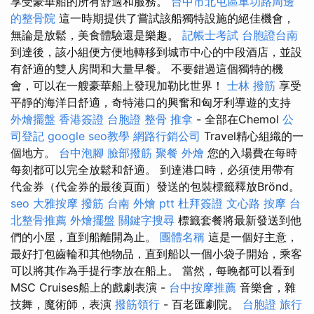
享受豪華船的所有舒適和服務。
台中市北屯區軍功路周邊
的整骨院
這一時期提供了嘗試該船獨特設施的絕佳機會，
無論是放鬆，美食體驗還是樂趣。
記帳士考試
台胞證台南
到達後，該小組便方便地轉移到城市中心的中段酒店，並設
有舒適的雙人房間和大量早餐。 不要錯過這個獨特的機
會，可以在一艘豪華船上發現加勒比世界！
士林 撥筋
享受
平靜的海洋日舒適，奇特港口的興奮和匈牙利導遊的支持
外燴擺盤
香港簽證 台胞證
整骨 推拿
- 全部在Chemol
公
司登記
google seo教學
網路行銷公司
Travel精心組織的一
個地方。
台中泡腳
臉部撥筋
聚餐 外燴
您的入場費在每時
每刻都可以完全放鬆和舒適。 到達港口時，必須使用帶有
代金券（代金券的最後頁面）發送的包裝標籤釋放Brönd。
seo
大雅按摩
撥筋
台南 外燴 ptt
杜拜簽證
文心路 按摩
台
北整骨推薦
外燴擺盤
關鍵字搜尋
標籤套餐將最新發送到他
們的小屋，直到船離開為止。
團體名稱
這是一個好主意，
最好打包齒輪和其他物品，直到船以一個小袋子開始，乘客
可以將其作為手提行李放在船上。 當然，每晚都可以看到
MSC Cruises船上的戲劇表演 -
台中按摩推薦
音樂會，雜
技舞，魔術師，表演
撥筋領行
- 百老匯劇院。
台胞證 旅行