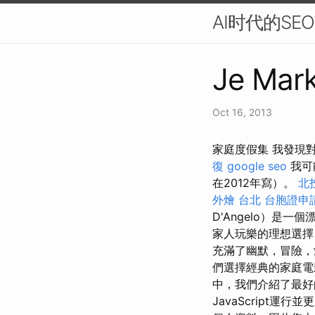
AI时代的S
Je Mark
Oct 16, 2013
家庭度假集 我發現對
復
google seo
我可
在2012年寫）。
北
外燴 台北
台胞證申
D'Angelo）是
家人玩樂的理想選擇
充滿了幽默，冒險
們選擇經典的家庭電
中，我們介紹了最好
JavaScript運