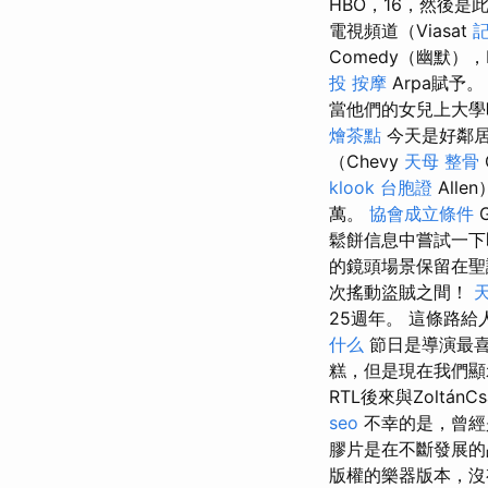
HBO，16，然後
電視頻道（Viasat
記
Comedy（幽默），
投 按摩
Arpa賦予
當他們的女兒上大學
燴茶點
今天是好鄰
（Chevy
天母 整骨
klook 台胞證
Alle
萬。
協會成立條件
鬆餅信息中嘗試一下即
的鏡頭場景保留在
次搖動盜賊之間！
25週年。 這條路
什么
節日是導演最
糕，但是現在我們顯
RTL後來與Zolt
seo
不幸的是，曾經
膠片是在不斷發展
版權的樂器版本，沒