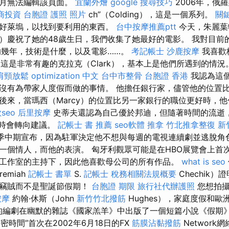
本月無法編輯該頁面。
宜蘭外燴
google 搜尋技巧
2006年，俄
商投資
台胞證 護照 照片
ch”（Colding），這是一個系列。
關
好萊塢，以找到要利用的東西。
台中按摩推薦ptt
今天，朱麗葉特·
is）慶祝了她的48歲生日，我們收集了她最好的電影。 我對目
去的幾年，技術是什麼，以及電影……。
考記帳士
沙鹿按摩
我喜歡
一家，這是非常有趣的克拉克（Clark），基本上是他們所遇到的情
肩頸放鬆
optimization 中文
台中市整骨
台胞證 香港
我認為這
沒有為帶家人度假而做的事情。 他擔任銀行家，儘管他的位置比馬
後來，當瑪西（Marcy）的位置比另一家銀行的職位更好時，
seo
后里按摩
史蒂夫還認為自己優於邦迪，但隨著時間的流逝
有時會轉向建議。
記帳士 書 推薦
seo軟體
推拿
竹北推拿整復
新竹
四賽季中期宣布，因為駐軍決定他不想與每週的電視連續劇並逃脫角
一個情人，而他的表演。 匈牙利觀眾可能是在HBO展覽會上首次
工作室的主持下，因此他喜歡母公司的所有作品。
what is seo
remiah
記帳士 書單
S.
記帳士 稅務相關法規概要
Chechik
和竊賊而不是聖誕節假期！
台胞證 期限
旅行社代辦護照
您想拍攝
按摩
約翰·休斯（John
新竹竹北撥筋
Hughes），家庭度假和
劇的編劇在幽默的雜誌《國家羔羊》中出版了一個短篇小說《假期
親密時間”首次在2002年6月18日的FX
筋膜沾黏撥筋
Network