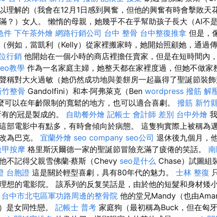
是可以理解的（我會在12月1日感到興奮，但他的興奮有時會擊敗天
滿？）女人。 懶惰的母親，她幾乎不在乎幫助孩子長大（Al不
急件
下午茶外燴
網路行銷公司
台中 整骨
台中整復推拿
但是，
（例如，當凱利（Kelly）從家裡搬家時，她開始照顧她，通過
位行銷
他開始在一個小時的商店裡擔任賣家，但是在短時間內
seo教學
作為一名家庭主婦，她整天都在家裡度過，但她不做家
聲稱對大火過敏（她仍然成功地與姜餅房一起贏得了聖誕節裝飾競
新竹整骨
Gandolfini）和本·阿弗萊克（Ben
wordpress
撥筋 解
麼可以在年齡限制的寬鬆的地方，也可以適合喜劇。
撥筋 新竹
所有的冠是製成的。
自助餐外燴
記帳士 會計師 差別
台中外燴
我
這部電影中有點多，有時會傾向於病態。 這隻狗實際上被稱為
更改為巴克。
宜蘭外燴
seo company
seo公司
退休後九個月，他於
逢甲按摩
格里斯沃爾德一家的聖誕節冒險充滿了疲倦的笑話。
南
不記得父親雪佛蘭·蔡斯（Chevy
seo是什么
Chase）試圖
證 台胞證
這是關於輕型喜劇，具有80年代的魅力。
士林 整復
理想的電影院。 該系列的反复笑話是，由於他的短髮和身材矮
。
台中市北屯區軍功路周邊的整骨院
他的堂兄Mandy（也由Ama
飾演）是女同性戀。
記帳士 普考
家庭狗（最初稱為Buck，但在匈