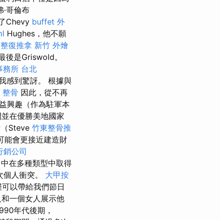
·哥倫布
Chevy
buffet 外
ml
Hughes，他不願
 整復推拿
新竹 外燴
，最後是Griswold。
事務所 台北
我感到驚訝。 根據與
 整骨
因此，從不再
益興趣（作為駐軍本
開並在優勝美地國家
Steve
竹東整骨推
們可能會更接近建造財
行銷公司
rs）中在多種類型中取得
幾次個人衝突。
大甲按
）不僅可以帶給我們節日
人和一個女人展示他
990年代後期，