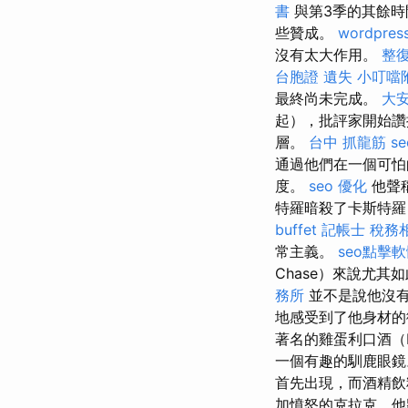
書
與第3季的其餘時
些贊成。
wordpres
沒有太大作用。
整
台胞證 遺失
小叮噹
最終尚未完成。
大安
起），批評家開始讚
層。
台中 抓龍筋
s
通過他們在一個可怕
度。
seo 優化
他聲
特羅暗殺了卡斯特羅
buffet
記帳士 稅務
常主義。
seo點擊
Chase）來說尤其如
務所
並不是說他沒有
地感受到了他身材的衝
著名的雞蛋利口酒（
一個有趣的馴鹿眼
首先出現，而酒精
加憤怒的克拉克，他