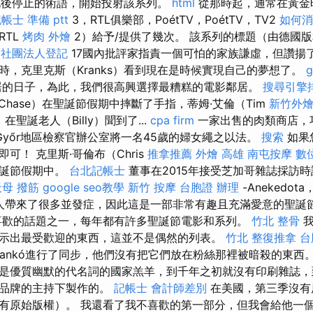
是此後停止的術語，開始投射該系列。
html
從那時起，通常在黃金
帳士 準備 ptt
3，RTL俱樂部，PoétTV，PoétTV，TV2
如何消
RTL
烤肉 外燴
2）給予/提供了幾次。 該系列的標題（由德國版本翻
。
社團法人登記
17國內批評家指責一個可怕的家族謙虛，但讚揚
時，克里克斯（Kranks）看到現在是時候實現自己的夢想了。
居的日子，為此，我們很高興選擇最糟糕的電影鄰居。
搜尋引擎
Chase）在聖誕節假期中摔斷了手指，蒂姆·艾倫（Tim
新竹外
n）在聖誕老人（Billy）聞到了...
cpa firm
一家出售的肉類商店，巧
Győr地區檢察官辦公室將一名45歲的婦女繩之以法。
搜索
如果
可！ 克里斯·哥倫布（Chris
推拿推薦
外燴 高雄
南屯按摩
數
聖誕節假期中。
台北記帳士
董事在2015年接受芝加哥雜誌採訪
天母 撥筋
google seo教學
新竹 按摩
台胞證 辦理
-Anekedo
給人帶來了很多並發症，因此這是一部非常有趣且充滿愛意的聖誕
喜歡的話題之一，每年都有許多聖誕節電影和系列。
竹北 整骨
我
示出最受歡迎的東西，這並不是偶然的列表。
竹北 整復推拿
台
ánCsankó進行了同步，他們沒有把它們放在粉絲那裡被暗殺的東西
是優質幽默的代名詞的國家羔羊，到千年之初就沒有印刷雜誌，到
的品牌的主持下製作的。
記帳士 會計師差別
在美國，第三季沒有
有原始版權）。 我還看了我不喜歡的第一部分，但我會給他一