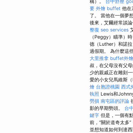
稱）。
台中舒壓
g
要
外燴 buffet
他在
了。 當他在一個夢
後來，艾爾經常談論
整復
seo services
（Peggy）瞄準）
德（Luther）和
過假期。 為什麼這
大里推拿
buffet外
叔，在父母沒有父母
少的親戚正在雕刻一
愛的小女兒馬維斯（M
燴
台胞證桃園
西式
執照
Lewis和Johnn
勞損 南屯區的評論
影的早期勢頭。
台
鍵字
但是，一個有點
前，“關於道奇太多”
並想知道如何到達