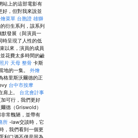
網站上的這部電影有
更好，但對我來說並
外燴菜單
台胞證 雄獅
劃的衍生系列，該系列
幽默發展（與演員一
同時呈現了人性的低
束以來，演員的成員
，並花費太多時間的鹼
照片
天母 整骨
卡斯
人當地的一集。
外燴
為格里斯沃爾德的正
vy
台中市按摩
放在肩上。
台北會計事
更加可行，我們更好
（Griswold）
者都非常醜陋，並帶有
務所
-law交談時，它
時，我們看到一個更
蛋利口酒不僅是因為