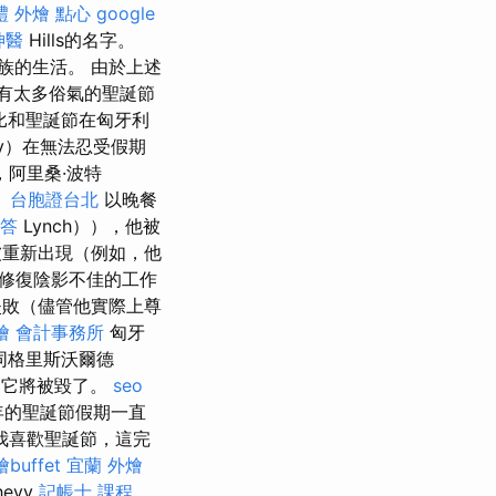
禮
外燴 點心
google
神醫
Hills的名字。
族的生活。 由於上述
帶有太多俗氣的聖誕節
比和聖誕節在匈牙利
rey）在無法忍受假期
阿里桑·波特
。
台胞證台北
以晚餐
解答
Lynch）），他被
被重新出現（例如，他
修復陰影不佳的工作
失敗（儘管他實際上尊
燴
會計事務所
匈牙
同格里斯沃爾德
，它將被毀了。
seo
年的聖誕節假期一直
我喜歡聖誕節，這完
buffet
宜蘭 外燴
evy
記帳士 課程