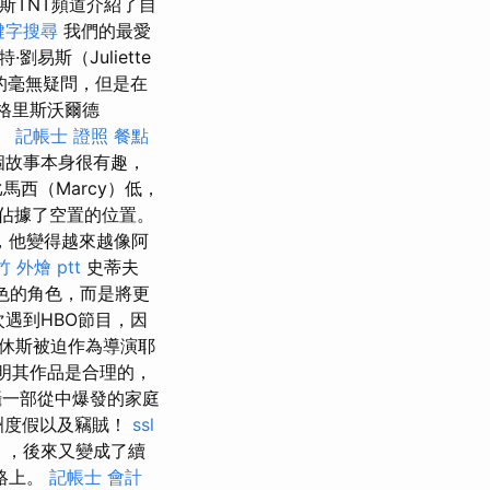
羅斯TNT頻道介紹了自
鍵字搜尋
我們的最愛
劉易斯（Juliette
前的毫無疑問，但是在
格里斯沃爾德
況。
記帳士 證照
餐點
個故事本身很有趣，
西（Marcy）低，
他佔據了空置的位置。
，他變得越來越像阿
 外燴 ptt
史蒂夫
色的角色，而是將更
遇到HBO節目，因
休斯被迫作為導演耶
）證明其作品是合理的，
一部從中爆發的家庭
歐洲度假以及竊賊！
ssl
》，後來又變成了續
網絡上。
記帳士 會計