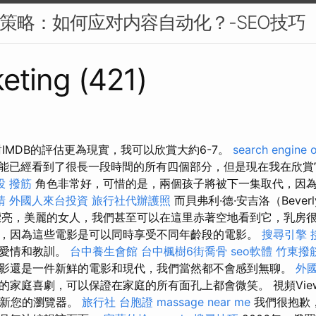
EO策略：如何应对内容自动化？-SEO技巧
eting (421)
IMDB的評估更為現實，我可以欣賞大約6-7。
search engine 
能已經看到了很長一段時間的所有四個部分，但是現在我在欣賞
投 撥筋
角色非常好，可惜的是，兩個孩子將被下一集取代，因
請
外國人來台投資
旅行社代辦護照
而貝弗利·德·安吉洛（Beverl
一個漂亮，美麗的女人，我們甚至可以在這里赤著空地看到它，乳房
，因為這些電影是可以同時享受不同年齡段的電影。
搜尋引擎
，愛情和教訓。
台中養生會館
台中楓樹6街喬骨
seo軟體
竹東撥
影還是一件新鮮的電影和現代，我們當然都不會感到無聊。
外
的家庭喜劇，可以保證在家庭的所有面孔上都會微笑。 視頻View
行並更新您的瀏覽器。
旅行社 台胞證
massage near me
我們很抱歉