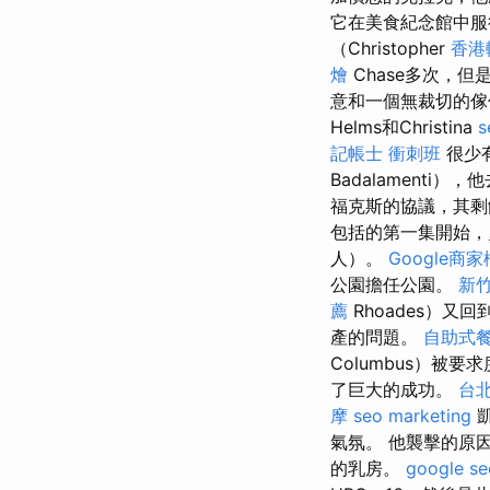
它在美食紀念館中服
（Christopher
香港
燴
Chase多次，但
意和一個無裁切的傢
Helms和Christina
記帳士 衝刺班
很少有
Badalamenti
福克斯的協議，其
包括的第一集開始，
人）。
Google商
公園擔任公園。
新竹
薦
Rhoades）
產的問題。
自助式
Columbus）被要
了巨大的成功。
台
摩
seo marketing
凱
氣氛。 他襲擊的原
的乳房。
google 