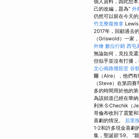
個人資料，因此您
己的改編，題為“
外
仍然可以留在今天的
竹北整復推拿
Lew
2017年，回顧過
（Griswold）
外燴
數位行銷
西屯
無論如何，克拉克還
但似乎並沒有打擾，
文心南路撥筋堂
谷歌
爾（Alre），他們
（Steve）在第
多的時間用於他的第
為該頻道已經在華納
利米·S·Chechik（Je
哥倫布收到了震驚
喜劇的情況。
后里
1-2和許多現金喜
集，聖誕節'59。 “