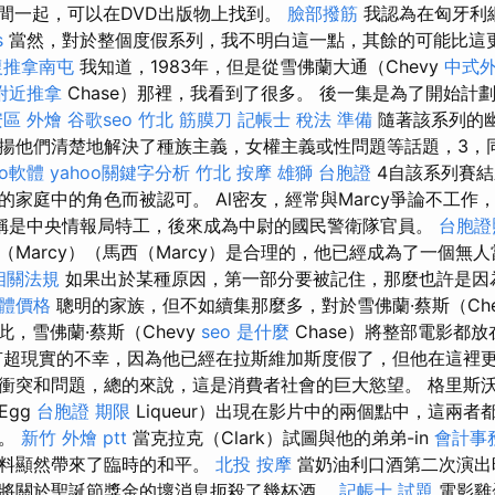
間一起，可以在DVD出版物上找到。
臉部撥筋
我認為在匈牙利
s
當然，對於整個度假系列，我不明白這一點，其餘的可能比這
復推拿南屯
我知道，1983年，但是從雪佛蘭大通（Chevy
中式
附近推拿
Chase）那裡，我看到了很多。 後一集是為了開始計
區 外燴
谷歌seo
竹北 筋膜刀
記帳士 稅法 準備
隨著該系列的
揚他們清楚地解決了種族主義，女權主義或性問題等話題，3，
eo軟體
yahoo關鍵字分析
竹北 按摩
雄獅 台胞證
4自該系列賽結
的家庭中的角色而被認可。 Al密友，經常與Marcy爭論不工作
稱是中央情報局特工，後來成為中尉的國民警衛隊官員。
台胞證
（Marcy）（馬西（Marcy）是合理的，他已經成為了一個無
相關法規
如果出於某種原因，第一部分要被記住，那麼也許是因
軟體價格
聰明的家族，但不如續集那麼多，對於雪佛蘭·蔡斯（Che
此，雪佛蘭·蔡斯（Chevy
seo 是什麼
Chase）將整部電影都
超現實的不幸，因為他已經在拉斯維加斯度假了，但他在這裡
突和問題，總的來說，這是消費者社會的巨大慾望。 格里斯沃爾德
Egg
台胞證 期限
Liqueur）出現在影片中的兩個點中，這兩
鏡。
新竹 外燴 ptt
當克拉克（Clark）試圖與他的弟弟-in
會計事
飲料顯然帶來了臨時的和平。
北投 按摩
當奶油利口酒第二次演出
將關於聖誕節獎金的壞消息扼殺了幾杯酒。
記帳士 試題
電影雞