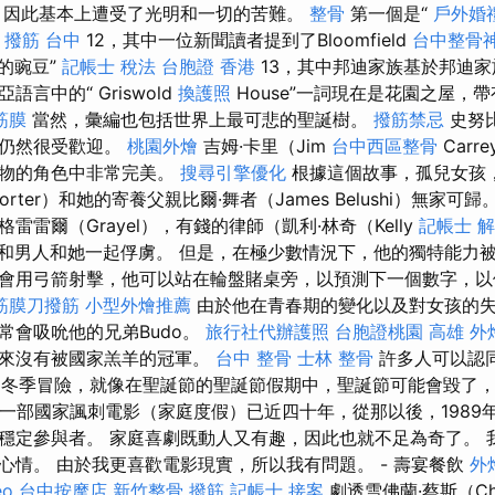
，因此基本上遭受了光明和一切的苦難。
整骨
第一個是“
戶外婚
”
撥筋 台中
12，其中一位新聞讀者提到了Bloomfield
台中整骨
的豌豆”
記帳士 稅法
台胞證 香港
13，其中邦迪家族基於邦迪家
言中的“ Griswold
換護照
House”一詞現在是花園之屋，
筋膜
當然，彙編也包括世界上最可悲的聖誕樹。
撥筋禁忌
史努
國仍然很受歡迎。
桃園外燴
吉姆·卡里（Jim
台中西區整骨
Car
生物的角色中非常完美。
搜尋引擎優化
根據這個故事，孤兒女孩，
orter）和她的寄養父親比爾·舞者（James Belushi）無家可歸
雷雷爾（Grayel），有錢的律師（凱利·林奇（Kelly
記帳士 
女女孩和男人和她一起俘虜。 但是，在極少數情況下，他的獨特能力
會用弓箭射擊，他可以站在輪盤賭桌旁，以預測下一個數字，以
筋膜刀撥筋
小型外燴推薦
由於他在青春期的變化以及對女孩的
常會吸吮他的兄弟Budo。
旅行社代辦護照
台胞證桃園
高雄 外
從來沒有被國家羔羊的冠軍。
台中 整骨
士林 整骨
許多人可以認
）一家的冬季冒險，就像在聖誕節的聖誕節假期中，聖誕節可能會毀了
一部國家諷刺電影（家庭度假）已近四十年，從那以後，1989
穩定參與者。 家庭喜劇既動人又有趣，因此也就不足為奇了。 
情。 由於我更喜歡​​電影現實，所以我有問題。 - 壽宴餐飲
外燴
eo
台中按摩店
新竹整骨
撥筋
記帳士 接案
劇透雪佛蘭·蔡斯（Ch