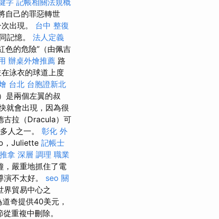
關鍵字
記帳相關法規概
將自己的罪惡轉世
一次出現。
台中 整復
共同記憶。
法人定義
紅色的危險”（由佩吉
用
辦桌外燴推薦
路
，並在泳衣的球道上度
燴 台北
台胞證新北
ell）是兩個左翼的叔
快就會出現，因為很
古拉（Dracula）可
是許多人之一。
彰化 外
o，Juliette
記帳士
 推拿 深層 調理 職業
鐘，嚴重地抓住了電
導演不太好。
seo 關
世界貿易中心之
道奇提供40美元，
節從重複中刪除。