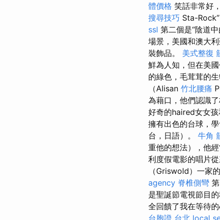
體價格
笑話非常好
搜尋技巧
Sta-Rock
ssl
第二個是“陰道中
場景，美國和澳大利亞語
裝飾品。
美式整復 
鮮為人知，但在美
的綠色，毛茸茸的
（Alisan
竹北腰痛
P
為藉口，他們認識了格
好奇的haired
擁有出色的台球，學
台，日語）。
牛角 
重他的想法），他經
利度假電影的唱片
（Griswold
agency
脊椎側彎
第
是聖誕節電視節目的
全回饋了我在等待的心
台胞證 台北
local s