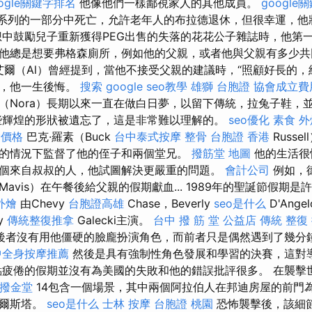
oogle關鍵字排名
他像他們一樣鄙視家人的其他成員。
google
系列的一部分中死亡，允許老年人的布拉德退休，但很幸運，他
想中鼓勵兒子重新獲得PEG出售的失落的花花公子雜誌時，他第
他總是想要弗格森廁所，例如他的父親，或者他與父親有多少
艾爾（Al）曾經提到，當他不接受父親的建議時，“照顧好長的，
時，他一生後悔。
搜索
google seo教學
雄獅 台胞證
協會成立費
諾拉（Nora）長期以來一直在做白日夢，以留下傳統，拉兔子鞋
些輝煌的形狀被遺忘了，這是非常難以理解的。
seo優化
素食 外
燴價格
巴克·羅素（Buck
台中泰式按摩
整骨
台胞證 香港
Russ
的情況下監督了他的侄子和兩個堂兄。
撥筋堂 地圖
他的生活很
個來自叔叔的人，他試圖解決更嚴重的問題。
會計公司
例如，德
avis）在午餐後給父親的假期獻血... 1989年的聖誕節假期
外燴
由Chevy
台胞證高雄
Chase，Beverly
seo是什么
D'Angel
y
傳統整復推拿
Galecki主演。
台中 撥 筋 堂 公益店 傳統 整復
後者沒有用他僵硬的臉龐扮演角色，而前者只是偶然遇到了幾分
中全身按摩推薦
然後是具有強制性角色發展和學習的決賽，這對
疲倦的假期並沒有為美國的失敗和他的錯誤批評很多。 在襲擊
撥金堂
14包含一個場景，其中兩個阿拉伯人在邦迪房屋的前門為
西爾斯塔。
seo是什么
士林 按摩
台胞證 桃園
恐怖襲擊後，該細