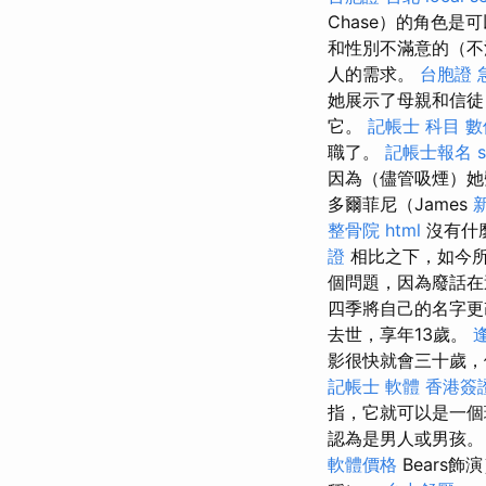
Chase）的角色
和性別不滿意的（不
人的需求。
台胞證 
她展示了母親和信徒
它。
記帳士 科目
數
職了。
記帳士報名
因為（儘管吸煙）她
多爾菲尼（James
整骨院
html
沒有什
證
相比之下，如今
個問題，因為廢話在
四季將自己的名字
去世，享年13歲。
影很快就會三十歲，他
記帳士 軟體
香港簽
指，它就可以是一個
認為是男人或男孩
軟體價格
Bears