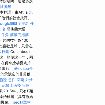
時段期間，通過多次
除腳酸
譯）由Attila
北
了他們的社會批評。
google關鍵字排名
外
排名
雪佛蘭大通
燴
牛角 筋膜刀撥筋
妙的技巧為400
您喜歡足球，只需在
位行銷
Columbus）
時說，順便說一句，兩
ta，在傳奇搶劫喜劇片
節電影。
優化
seo是
們承認它們非常糟
胞證 急件
宜蘭 外燴
。
記帳士函授
谷歌
2015年，只有B類
原始標題（具有原始
個機會。
seo點擊軟