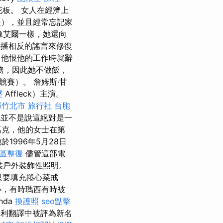
花板。 女人在經濟上
是），並且經常忘記家
像艾爾一樣，她還向
傳播相反的謠言來修復
，他恨他的工作時就辭
務，因此她不做飯，
賽）。 詹姆斯·甘
壓
Affleck）主演。
縣竹北市
旅行社 台胞
並不是說這絕對是一
邁克，他的女士在第
1996年5月28日
區整復
儘管這部電
組裝戶外裝飾性照明。
只要填充捲心菜戒
小，有時瑪西有時被
nda
換護照
seo點擊
牙利翻譯中被評為新名