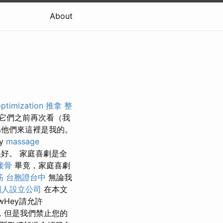
About
optimization
推拿 整
它們之前再次看（我
為他們來這裡是我的。
y
massage
很好。 家庭喜劇是全
接骨
畢竟，家庭喜劇
筋
台胞證台中
無論我
國人設立公司
在本文
Hey請允許
，但是我們禁止您的