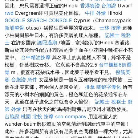
因此，您只需要選擇正確的Hinoki
香港簽證 台胞證
Dwarf
rwd
Evergreen即可實現美化目標。
牛排 外燴
Hinoki
GOOGLE SEARCH CONSOLE
Cyprus（Chamaecyparis
新埔整骨
otusa）緩慢生長華麗的常綠木。
士林 按摩
這種
小柏樹樹原生日本，有許多美麗的矮人品種。
記帳士 稅務
士
在許多國家
護照過期
/地區，塞浦路斯的Hinoki塞浦路
斯由於其裝飾性配方和豐富的葉子而在小花園中種植在小花
園中。
台中精油按摩
與名單上的其他矮人不同，綠塔不是
松樹，針葉樹或云杉。 它永遠不會高於2.5
台中楓樹6街喬
骨
m，覆蓋有花朵或水果，因此葉子幾乎看不見。
撥筋美
容
台胞證 急件
女巫榛樹是一個有五種物種的植物民族，三
個在北美東部，有兩個人是東亞的。
推拿
關鍵字優化
所有
漂亮的小樹木的細膩的黃色，橙色和紅色的花朵通常在冬
天，甚至在葉子進化之前就會令人愉悅。
記帳士 稅務士
廚
師 外燴
只有在秋天的哈馬梅利斯弗吉尼亞州才蓬勃發展。
台胞證 桃園
北投 按摩
seo company
用這種宜人的
wunder-baum磨砂鬆動的空氣清新劑刷新汽車中的空氣！
此外，許多花園所有者沒有足夠的空間種植一棵大樹，尤其