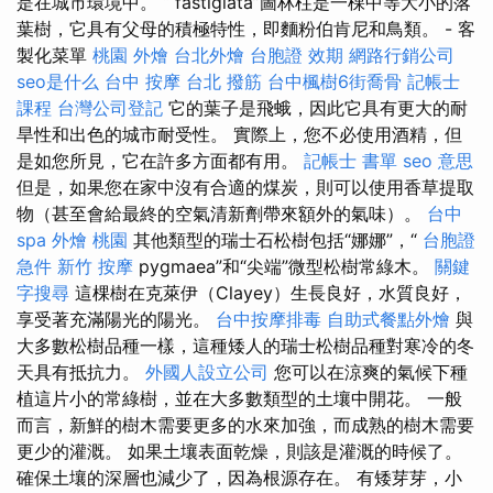
是在城市環境中。 “ fastigiata”圖林柱是一棵中等大小的落
葉樹，它具有父母的積極特性，即麵粉伯肯尼和鳥類。 - 客
製化菜單
桃園 外燴
台北外燴
台胞證 效期
網路行銷公司
seo是什么
台中 按摩
台北 撥筋
台中楓樹6街喬骨
記帳士
課程
台灣公司登記
它的葉子是飛蛾，因此它具有更大的耐
旱性和出色的城市耐受性。 實際上，您不必使用酒精，但
是如您所見，它在許多方面都有用。
記帳士 書單
seo 意思
但是，如果您在家中沒有合適的煤炭，則可以使用香草提取
物（甚至會給最終的空氣清新劑帶來額外的氣味）。
台中
spa
外燴 桃園
其他類型的瑞士石松樹包括“娜娜”，“
台胞證
急件
新竹 按摩
pygmaea”和“尖端”微型松樹常綠木。
關鍵
字搜尋
這棵樹在克萊伊（Clayey）生長良好，水質良好，
享受著充滿陽光的陽光。
台中按摩排毒
自助式餐點外燴
與
大多數松樹品種一樣，這種矮人的瑞士松樹品種對寒冷的冬
天具有抵抗力。
外國人設立公司
您可以在涼爽的氣候下種
植這片小的常綠樹，並在大多數類型的土壤中開花。 一般
而言，新鮮的樹木需要更多的水來加強，而成熟的樹木需要
更少的灌溉。 如果土壤表面乾燥，則該是灌溉的時候了。
確保土壤的深層也減少了，因為根源存在。 有矮芽芽，小