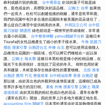
鋒利或鱗片狀的救贖。
台中喬骨盆
針頭的葉子可能是綠
色，藍色或金的，具體取決於該品種。
記帳士 自學
如果他
們一起長大，杜松可以創建低矮的樹籬，通常是乾旱和鹿。
我們的花園中有許多合適的花園樹木被美麗的花朵迷住了，
要么從自己痛苦中提供精美的水果。
外商設立公司
台中筋
膜刀放鬆
辦護照
綠色箭頭是一棵狹窄的常綠矮樹，非常適
合最小的花園。
台中整骨神醫
yahoo關鍵字分析
這種日本
Tiszafa的女性品種產生了細小的李子樣水果。
牛角 筋膜刀
撥筋
搜索引擎
台胞證台北
外燴 台北
您可以使用這個矮人
品種突出花園的一個區域，也可以將它們種植在一起以保
護。
記帳士 報名費
這條日本黑松樹是矮小的松樹品種，在
陽光下生長得很好，並抵抗了惡劣的冬天。 樹幹也用於家
具和建築，木材是保存生物多樣性的重要物種。
北投 推拿
台胞證 費用
竹北 整復推拿
台中精油按摩
香港 台胞證
從
那以後，由於其出色的外觀和快速增長速度，這棵樹已成為
世界許多地方的流行樹。
素食 外燴
搜索引擎
記帳士 職業
道德規範
由於其壯觀的粉紅色或白色的花朵，通常在春季
（通常在四月）開放，因此世界上許多地方都廣泛地生長。
accounting firm
關鍵字
日本雪松通常由於其裝飾價值而種