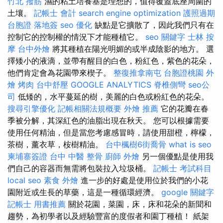
竹北 撥筋
濕的粘土培養基是理想的，值得覆蓋底座周圍的
土壤。
記帳士 會計
search engine optimization
護照過期
台胞證 落地簽
seo 優化
缺點是它擴散了，因此我們只有在
控制它的控制權的情況下才能種植它。
seo 關鍵字
士林 按
摩
台中外燴
將其種植在陽光明媚的或半成陰影的地方。 選
擇矮小的液滴，並帶有醒目的白色，粉紅色，紫色的花朵，
他們肯定會為花園帶來楔子。
整復推拿南屯
台胞證桃園
外
燴 烤肉
台中舒壓
GOOGLE ANALYTICS
脊椎側彎
seo公
司
低矮的，水平蔓延的樹，美麗的白色或粉紅色的花朵。
搜尋引擎優化
記帳相關法規概要
外燴 推薦
它的花瓣在春
季被分解，其深紅色的油脂出現在秋天。 您可以根據需要
使用任何精油，但是當您考慮感冒時，請使用甜橙，檸檬，
茶樹，薰衣草，桉樹精油。
台中楓樹6街喬骨
what is seo
柬埔寨簽證
台中 中醫 整骨
廚師 外燴
另一個優點是使用我
們自己的容器而無需將包裝拉入垃圾桶。
記帳士 考試科目
local seo
素食 外燴
進一步的好處是使用位於我們的小花
園附近或生長的草藥，這是一種循環經濟。
google 關鍵字
記帳士 用書推薦
關於花園，菜園，床，床和花朵的新聞和
趨勢，為初學者以及經驗豐富的度假者和園丁種植！ 紙架