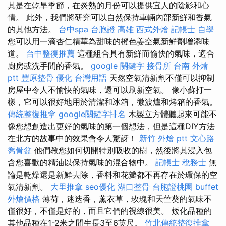
其是在乾旱季節，在炎熱的月份可以提供宜人的陰影和心
情。 此外，我們將研究可以自然保持車輛內部新鮮和香氣
的其他方法。
台中spa
台胞證 高雄
西式外燴
記帳士 自學
您可以用一滴杏仁精華為甜味的橙色姜空氣新鮮劑增添味
道。
台中整復推薦
這種組合具有新鮮而愉快的氣味，適合
廚房或洗手間的香氣。
google 關鍵字
接骨所
台南 外燴
ptt
豐原整骨
優化 台灣用語
天然空氣清新劑不僅可以抑制
房屋中令人不愉快的氣味，還可以刷新空氣。 像小蘇打一
樣，它可以很好地用於清潔和冰箱，微波爐和烤箱的香氣。
傳統整復推拿
google關鍵字排名
木製立方體聽起來可能不
像您想創造出更好的氣味的第一個想法，但是這種DIY方法
在北方的故事中的效果會令人驚訝！
新竹 外燴 ptt
文心路
喬骨盆
他們教您如何切開特別吸收的樹，然後將其浸入包
含您喜歡的精油以保持氣味的混合物中。
記帳士 稅務士
無
論是乾燥還是新鮮去除，香料和花瓣都不再存在於環保的空
氣清新劑。
大里推拿
seo優化
湖口整骨
台胞證桃園
buffet
外燴價格
薄荷，迷迭香，薰衣草，玫瑰和天竺葵的氣味不
僅很好，不僅是好的，而且它們的視線很美。 矮化品種的
其他品種在1-2米之間生長3至6英尺。
竹北傳統整復推拿