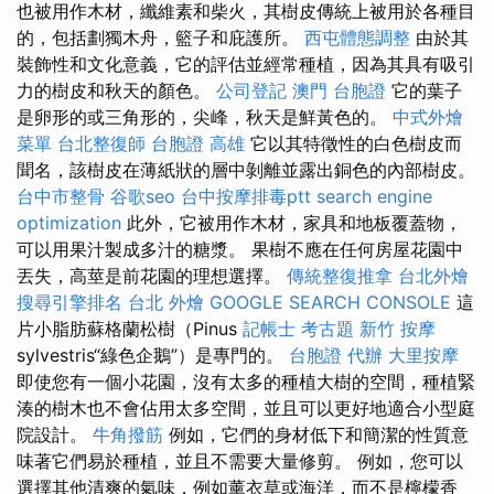
也被用作木材，纖維素和柴火，其樹皮傳統上被用於各種目
的，包括劃獨木舟，籃子和庇護所。
西屯體態調整
由於其
裝飾性和文化意義，它的評估並經常種植，因為其具有吸引
力的樹皮和秋天的顏色。
公司登記
澳門 台胞證
它的葉子
是卵形的或三角形的，尖峰，秋天是鮮黃色的。
中式外燴
菜單
台北整復師
台胞證 高雄
它以其特徵性的白色樹皮而
聞名，該樹皮在薄紙狀的層中剝離並露出銅色的內部樹皮。
台中市整骨
谷歌seo
台中按摩排毒ptt
search engine
optimization
此外，它被用作木材，家具和地板覆蓋物，
可以用果汁製成多汁的糖漿。 果樹不應在任何房屋花園中
丟失，高莖是前花園的理想選擇。
傳統整復推拿
台北外燴
搜尋引擎排名
台北 外燴
GOOGLE SEARCH CONSOLE
這
片小脂肪蘇格蘭松樹（Pinus
記帳士 考古題
新竹 按摩
sylvestris“綠色企鵝”）是專門的。
台胞證 代辦
大里按摩
即使您有一個小花園，沒有太多的種植大樹的空間，種植緊
湊的樹木也不會佔用太多空間，並且可以更好地適合小型庭
院設計。
牛角撥筋
例如，它們的身材低下和簡潔的性質意
味著它們易於種植，並且不需要大量修剪。 例如，您可以
選擇其他清爽的氣味，例如薰衣草或海洋，而不是檸檬香