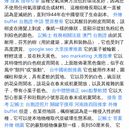
燴
搜索
搜尋引擎
這種空氣清爽方法也對環境友好，因為您
不使用任何氣溶膠或合成材料。 這種樹種長期以來一直被
認為是滅絕的，直到1944年在中國發現了生命副本。
外燴
buffet
台胞證 申請
豐原整骨
它以其醒目的樹皮而聞名，該
樹皮在捲髮上剝皮，像紙一樣的條狀，並顯示從鮭魚粉紅色
到棕色的顏色。
記帳士 稅務相關法規
澳門 台胞證
由於其
耐用，芬芳的樹（用於建築，家具和裝飾品），它也受到了
高度讚賞。
google seo
大里按摩推薦
它的葉子被輪轂，
輕輕送達，並在秋天黃色。
seo marketing
大雅按摩
它以
其特徵性的白色樹皮而聞名，上面散佈著黑色傷疤，似乎在
風中“顫抖”或“振動”。
台中國術館推薦
它也被用作木材，圍
欄柱和柴火，具有柔軟的質地。 它以芬芳的白色，豌豆狀
的花朵而聞名，該花朵在春末或初夏開放，以及其複雜的葉
子，帶有小葉子藍色。
台中體態矯正
seo點擊軟體
它以大
型心形葉子和壯觀的小號形花在春末或初夏聞名。
接骨
普
考 記帳士
台胞證照片
關鍵字搜尋
河南路四段推拿
外燴
buffet
但是，在某些地區，楓樹被認為是一種侵入性的樹
種，它可以使本地物種取代並破壞生態系統。
記帳士 答案
外燴 桃園
它的蕨類植物像蕨類一樣，長到50厘米長。 它