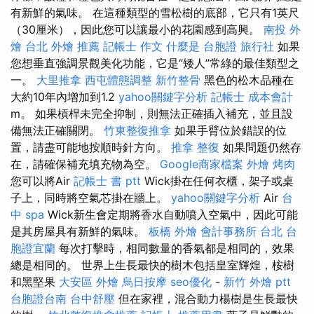
有新鮮的氣味。 在這種類型的雪松樹的底部，它只有1英尺
（30厘米），因此您可以讓最小的花園感到高興。
南投 外
燴
台北 外燴 推薦
記帳士 作文
什麼是
台胞證 旅行社
如果
您想垂直強調景觀美化功能，它是“矮人”常綠的最佳類型之
一。
大里推拿
西屯體態調整
新竹整骨
黑色的松木品種在
大約10年內增加到1.2
yahoo關鍵字分析
記帳士 成本會計
m。 如果槓桿未完全抑制，則無法正確插入補充，並且設
備無法正確關閉。
竹東整復推拿
如果手臂位於錯誤的位
置，請盡可能地按順時針方向。
推拿 整復
如果問題仍然存
在，請確保補充填充物為空。
Google商家檔案
外燴 烤肉
您可以將Air
記帳士 書 ptt
Wick掛在任何衣櫃，架子或桌
子上，同時將空氣芯掛在牆上。
yahoo關鍵字分析
Air
台
中 spa
Wick新生會定期將香水自動噴入空氣中，因此可能
是其房屋具有新鮮的氣味。
板橋 外燴
會計事務所 台北
台
胞證宜蘭
每次打擊時，相同數量的香氣都是相同的，效果
總是相同的。 世界上生長最快的樹木包括皇室輝煌，桉樹
和黑堅果
大安區 外燴
烏日按摩
seo優化
-
新竹 外燴 ptt
台胞證台南
台中舒壓
但在家裡，混合動力楊樹是生長最快