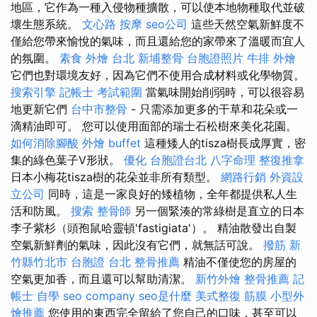
地區，它作為一種入侵物種擴散，可以使本地物種取代並破
壞生態系統。
文心路 按摩
seo公司
這些天然空氣新鮮度不
僅給您帶來愉悅的氣味，而且還給您的家帶來了溫暖而宜人
的氛圍。
素食 外燴 台北
新埔整骨
台胞證照片
牛排 外燴
它們也對環境友好，因為它們不使用合成材料或化學物質。
搜索引擎
記帳士 考試範圍
當氣味開始削弱時，可以很容易
地更新它們
台中市整骨
- 只需添加更多的干草和花朵或一
滴精油即可。 您可以使用面部的瑞士石松樹來美化花園。
如何消除腳酸
外燴 buffet
這種矮人的tisza樹長成厚實，密
集的綠色葉子V形狀。
優化
台胞證台北
八字命理 整復推拿
日本小梅花tisza樹的花朵並非所有類型。
網路行銷
外資設
立公司
同時，這是一家良好的矮植物，全年都提供私人生
活和防風。
搜索
整骨師
另一個緊湊的常綠樹是直立的日本
李子紫杉（頭孢鼠哈靈頓'fastigiata'）。 精油散發出自製
空氣新鮮劑的氣味，因此沒有它們，就無話可說。
撥筋 新
竹縣竹北市
台胞證 台北
整骨推薦
精油不僅使您的房屋的
空氣更加香，而且還可以幫助清潔。
新竹外燴
整骨推薦
記
帳士 自學
seo company
seo是什麼
美式整復 筋膜
小型外
燴推薦
您使用的東西完全留給了您自己的口味，甚至可以