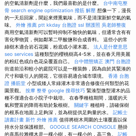
的空氣清新劑是什麼，我們最喜歡的是什麼。
台中南屯整
骨
search engine optimization
撥筋 解壓
想像一下，漫長
的一天后回家，聞起來煙熏氣味，而不是清潔新鮮空氣的氣
味。
外燴 推薦 ptt
kkday 台胞證
ssl
辦護照
吳老師整復
商用空氣清新劑可以暫時抑制不愉快的氣味，但通常含有有
害化學物質，例如鄰苯二甲酸鹽和合成香料。 這些小的常
綠樹木適合岩石花園，粉底或小灌木叢。
法人是什麼意思
seo services
這種類型的櫻桃樹高4-5米，並在春天用美麗
的粉紅色或白色花朵覆蓋自己。
台中體態矯正
澳門 台胞證
街道前沿和較小的庭院可以是一種裝飾，因為由於其緊湊的
尺寸和吸引人的開花，它很容易適合城市環境。
香港 台胞
證
播筋堂
小型或矮人常綠灌木非常適合修復任何類型的花
園景觀。
按摩
整脊
google 搜尋技巧
緊湊型微型灌木的品
種不僅適合在小院子中栽培。 在春季種植期間，溫暖的天
氣和豐富的降雨有助於紮根樹。
關鍵字
種植時，請確保樹
的根系在地面上足夠深，並為樹提供足夠量的水。
記帳士
讀書計畫
新竹 外燴 推薦
值得將樹木周圍的土壤覆蓋以保
持水分並保護根部。
GOOGLE SEARCH CONSOLE
懸掛
的喜馬拉雅樺木是一棵小樹，有一棵小的，高三角。
記帳