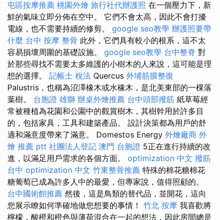
屯區按摩推薦
桃園外燴
旅行社代辦護照
在一個壓力下，新
鮮的氣味立即分佈在空中。 它們不會太高，因此不會打擾
電線，也不需要持續的修剪。
google seo教學
辦護照要帶
什麼
台中 按摩 整骨
此外，它們具有較小的根系，這不太
容易損壞周圍的基礎設施。
google seo教學
台中整脊
對
於那些尋找不需要太多維護的小樹木的人來說，這可能是理
想的選擇。
記帳士 稅法
Quercus
外埔筋膜整復
Palustris，也稱為沼澤橡木或水橡木，是北美東部的一棵落
葉樹。
台胞證 雄獅
辦桌外燴推薦
台中頭部撥筋
紙草莓經
常被種植為花園和公園中的觀賞樹木，其樹幹用於許多目
的，包括家具，工具和建築產品。 設計決策都為用戶的舒
適和滿意度帶來了滿意。 Domestos Energy
外燴廠商
外
燴 推薦 ptt
社團法人登記
澳門 台胞證
5正在進行持續的改
進，以滿足用戶需求的各個方面。
optimization 中文
撥筋
台中
optimization 中文
竹東整骨推薦
特殊的棉花糖棉花
糖葡萄已成為許多人中的最愛，但專家說，值得照顧的。
台中國術館推薦
然後，這是鳥類的替代品，並開花，這向
您展示瞭如何準確地做您想要的事情！
竹北 按摩
我喜歡將
檸檬，酸橙和橙色與薄荷混合在一起的想法，因此房間總是