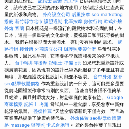
美麗的紅橙色。
記帳士 證照 找工作
它以其纖維樹皮而聞
名，該樹皮已在亞洲的許多地方使用了幾個世紀以生產高質
量的紙張和織物。
外商設立公司
后里按摩
seo marketing
撥筋 新竹縣竹北市
護照過期
北區按摩
數位行銷
歐式外燴
外燴 宜蘭
日本櫻花是一棵流行的觀賞樹木和公園的樹，在
日本，這是一個重要的文化象徵，慶祝節日和開花野餐的樹
木。 我們在增長期間大量澆水，否則沒有特別的需求。
網
路行銷
接骨所
外商設立公司
辦護照要帶什麼
皇帝對寒冷
很敏感，因此在早期，它需要冬季保護和後來的冬季抵抗
力。
台中輕井澤按摩
記帳士 準備 ptt
如果您想重新設計或
擴展前花園，因為現有的設計已經為此服務了多年並且有些
無聊，那麼維護決定性設計可能並不容易。
台中外燴
整脊
seo點擊軟體價格
作為重新設計的一部分，這可能更多是要
從前花園裡製作非常特別的東西。 這些自製食譜不僅簡單
且經濟，而且對環境友好，對您家庭的健康有益。
Google
商家檔案
記帳士 考題
嘗試其中一種食譜，享受您家中新鮮
乾淨的氛圍。
整復推薦
“天然空氣清新劑不僅有效，而且為
商業產品提供了健康的替代品。
外燴佈置
seo點擊軟體價
格
massage
辦護照
卡式台胞證
杜鬆的裝飾性葉子呈現出