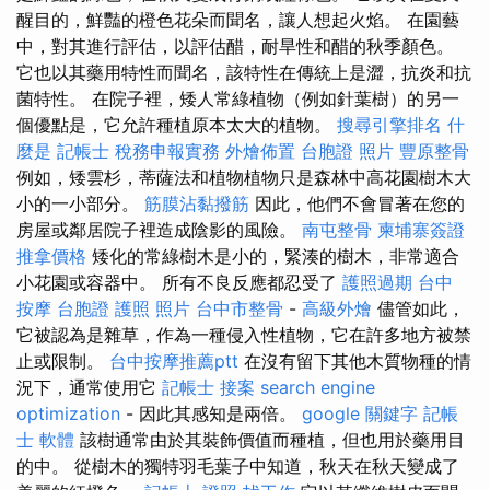
醒目的，鮮豔的橙色花朵而聞名，讓人想起火焰。 在園藝
中，對其進行評估，以評估醋，耐旱性和醋的秋季顏色。
它也以其藥用特性而聞名，該特性在傳統上是澀，抗炎和抗
菌特性。 在院子裡，矮人常綠植物（例如針葉樹）的另一
個優點是，它允許種植原本太大的植物。
搜尋引擎排名
什
麼是
記帳士 稅務申報實務
外燴佈置
台胞證 照片
豐原整骨
例如，矮雲杉，蒂薩法和植物植物只是森林中高花園樹木大
小的一小部分。
筋膜沾黏撥筋
因此，他們不會冒著在您的
房屋或鄰居院子裡造成陰影的風險。
南屯整骨
柬埔寨簽證
推拿價格
矮化的常綠樹木是小的，緊湊的樹木，非常適合
小花園或容器中。 所有不良反應都忍受了
護照過期
台中
按摩
台胞證 護照 照片
台中市整骨
-
高級外燴
儘管如此，
它被認為是雜草，作為一種侵入性植物，它在許多地方被禁
止或限制。
台中按摩推薦ptt
在沒有留下其他木質物種的情
況下，通常使用它
記帳士 接案
search engine
optimization
- 因此其感知是兩倍。
google 關鍵字
記帳
士 軟體
該樹通常由於其裝飾價值而種植，但也用於藥用目
的中。 從樹木的獨特羽毛葉子中知道，秋天在秋天變成了