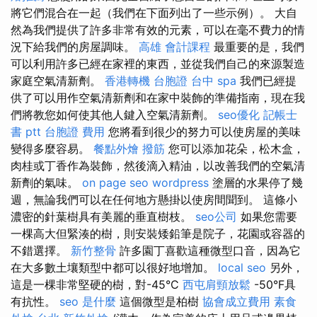
將它們混合在一起（我們在下面列出了一些示例）。 大自
然為我們提供了許多非常有效的元素，可以在毫不費力的情
況下給我們的房屋調味。
高雄 會計課程
最重要的是，我們
可以利用許多已經在家裡的東西，並從我們自己的來源製造
家庭空氣清新劑。
香港轉機 台胞證
台中 spa
我們已經提
供了可以用作空氣清新劑和在家中裝飾的準備指南，現在我
們將教您如何使其他人鍵入空氣清新劑。
seo優化
記帳士
書 ptt
台胞證 費用
您將看到很少的努力可以使房屋的美味
變得多麼容易。
餐點外燴
撥筋
您可以添加花朵，松木盒，
肉桂或丁香作為裝飾，然後滴入精油，以改善我們的空氣清
新劑的氣味。
on page seo
wordpress
塗層的水果停了幾
週，無論我們可以在任何地方懸掛以使房間聞到。 這條小
濃密的針葉樹具有美麗的垂直樹枝。
seo公司
如果您需要
一棵高大但緊湊的樹，則安裝矮鉛筆是院子，花園或容器的
不錯選擇。
新竹整骨
許多園丁喜歡這種微型口音，因為它
在大多數土壤類型中都可以很好地增加。
local seo
另外，
這是一棵非常堅硬的樹，對-45°C
西屯肩頸放鬆
-50°F具
有抗性。
seo 是什麼
這個微型是柏樹
協會成立費用
素食