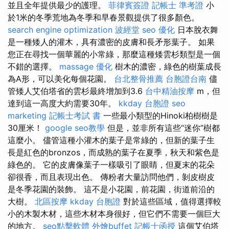
並且全年提供最少的護理。
菲律賓簽證
記帳士 準考證
小
於1米的冬季荒地為冬季和早春景觀提供了很多顏色。
search engine optimization
波經堂
seo 優化
日本脫衣舞
是一種矮人的灌木，具有濃密的皮膚和長矛形葉子。 如果
您正在尋找一個華麗的小常綠，那麼這種矮雲杉類型是一個
不錯的選擇。
massage
優化
樹木的濃密，綠色的樹葉成長
為A形，可以美化每個花園。
台北整骨推薦
台胞證台南
儘
管矮人艾伯塔省的雲杉最終增加到3.6
台中精油按摩
m，但
達到這一高度大約需要30年。
kkday 台胞證
seo
marketing
記帳士考試 書
一些最小類型的Hinoki柏樹樹是
30厘米！
google seo教學
但是，並非所有這些“迷你”樹都
這麼小。 儘管這種小灌木的葉子是常綠的，但新的葉子生
長是紅色的bronzos，而成熟的葉子在夏季，秋天和紫色是
綠色的。 它的皮膚像葉子一樣吸引了眼睛，但夏末的花朵
卻很香，而且表現出色。 傳粉者大量訪問他們，剝皮樹皮
是冬季花園的裝飾。 這不是小花園，前花園，街道前沿的
大樹。
北區按摩
kkday 台胞證
對於這些區域，值得選擇較
小的木製木材，這些木材本身很好，但它們不需要一個巨大
的地方。
seo點擊軟體
外燴buffet
記帳士函授
這個艾伯塔