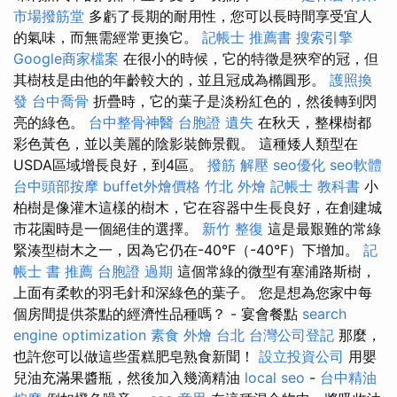
市場撥筋堂
多虧了長期的耐用性，您可以長時間享受宜人
的氣味，而無需經常更換它。
記帳士 推薦書
搜索引擎
Google商家檔案
在很小的時候，它的特徵是狹窄的冠，但
其樹枝是由他的年齡較大的，並且冠成為橢圓形。
護照換
發
台中喬骨
折疊時，它的葉子是淡粉紅色的，然後轉到閃
亮的綠色。
台中整骨神醫
台胞證 遺失
在秋天，整棵樹都
彩色黃色，並以美麗的陰影裝飾景觀。 這種矮人類型在
USDA區域增長良好，到4區。
撥筋 解壓
seo優化
seo軟體
台中頭部按摩
buffet外燴價格
竹北 外燴
記帳士 教科書
小
柏樹是像灌木這樣的樹木，它在容器中生長良好，在創建城
市花園時是一個絕佳的選擇。
新竹 整復
這是最艱難的常綠
緊湊型樹木之一，因為它仍在-40°F（-40°F）下增加。
記
帳士 書 推薦
台胞證 過期
這個常綠的微型有塞浦路斯樹，
上面有柔軟的羽毛針和深綠色的葉子。 您是想為您家中每
個房間提供茶點的經濟性品種嗎？ - 宴會餐點
search
engine optimization
素食 外燴 台北
台灣公司登記
那麼，
也許您可​​以做這些蛋糕肥皂熟食新聞！
設立投資公司
用嬰
兒油充滿果醬瓶，然後加入幾滴精油
local seo
-
台中精油