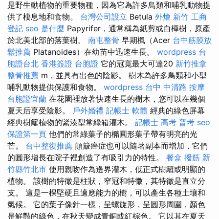
是野生動植物的重要物種，因為它為許多鳥類和哺乳動物提
供了棲息地和食物。
台灣公司設立
Betula
外燴 新竹
工商
登記
seo 是什麼
Papyrifer，通常稱為紙剪或白樺樹，原產
於北美北部的落葉樹。
南屯整骨
早期楓（Acer
台中筋膜放
鬆推薦
Platanoides）在幼苗中迅速生長。
wordpress
台
胞證台北
香港簽證 台胞證
它的冠寬最大可達20
新竹推拿
整骨推薦
m，並具有出色的陰影。 樹木為許多鳥類和小型
哺乳動物提供保護和食物。
wordpress
台中 中清路 按摩
台胞證宜蘭
在花園裡放著快速生長的樹木，您可以在幾個
夏天后享受陰影。
戶外婚禮
記帳士 軟體
經典的綠色屏幕
經典樹籬植物的緊湊型常綠箱灌木。
記帳士 高考 普考
seo
保證第一頁
他們的常綠葉子的橢圓形葉子帶有明亮的光
芒。
台中整復推薦
顛簸癌症也可以隨著副本而增加，它們
的圓形增長在院子裡創造了有吸引力的特性。
餐盒
撥筋 新
竹縣竹北市
使用親吻作為邊界灌木，低正式樹籬或明顯的
植物。 該樹的特徵是柱狀，窄冠和特徵，其特徵是直立分
支。 這是一棵堅硬且適應能力的樹，可以產生各種土壤和
氣候。 它的葉子像針一樣，呈螺旋形，呈圓形周圍，顏色
是鮮豔的綠色，在秋天變成青銅或紅棕色。 它以其在夏天