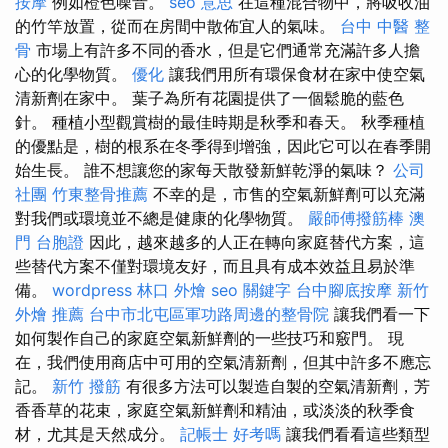
按摩
例如橙色噪音。
seo 意思
在這種混合物中，將吸收油
的竹竿放置，從而在房間中散佈宜人的氣味。
台中 中醫 整
骨
市場上有許多不同的香水，但是它們通常充滿許多人擔
心的化學物質。
優化
讓我們用所有環保食材在家中使空氣
清新劑在家中。 葉子為所有花園提供了一個鬆脆的藍色
針。 種植小型觀賞樹的最佳時期是秋季和春天。 秋季種植
的優點是，樹的根系在冬季得到增強，因此它可以在春季開
始生長。 誰不想讓您的家每天散發新鮮乾淨的氣味？
公司
社團
竹東整骨推薦
不幸的是，市售的空氣新鮮劑可以充滿
對我們或環境並不總是健康的化學物質。
嚴師傅撥筋棒
澳
門 台胞證
因此，越來越多的人正在轉向家庭替代方案，這
些替代方案不僅對環境友好，而且具有成本效益且易於準
備。
wordpress
林口 外燴
seo 關鍵字
台中腳底按摩
新竹
外燴 推薦
台中市北屯區軍功路周邊的整骨院
讓我們看一下
如何製作自己的家庭空氣新鮮劑的一些技巧和竅門。 現
在，我們使用商店中可用的空氣清新劑，但其中許多不應忘
記。
新竹 撥筋
有很多方法可以製造自製的空氣清新劑，芳
香香草的花束，家庭空氣新鮮劑和精油，或淡淡的秋季食
材，尤其是天然成分。
記帳士 好考嗎
讓我們看看這些類型