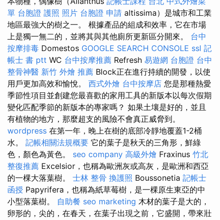
本物種，偶像樹（Ailanthus
記帳士課程 台北
中式外燴菜
單
台胞證 護照 照片
台胞證 申請
altissima）是城市和工業
地區最強大的樹之一。 根據產品的組成和效率，它在市場
上是獨一無二的，並將其與其他廁所更新區分開來。
台中
按摩排毒
Domestos
GOOGLE SEARCH CONSOLE
ssl
記
帳士 書 ptt
WC
台中按摩推薦
Refresh
易遊網 台胞證
台中
整骨神醫
新竹 外燴 推薦
Block正在進行持續的開發，以使
用戶更加高效和愉悅。
西式外燴
台中按摩店
您是那種熱愛
季節性項目並創建您最喜歡的家用工具的新版本以每次假期
變化匹配季節的新版本的專家嗎？ 如果土壤是好的，並且
有植物的地方，那麼超支的風險不會真正威脅到。
wordpress
在第一年，晚上在樹的底部冷靜地覆蓋1-2桶
水。
記帳相關法規概要
它的葉子是秋天的三角形，鮮綠
色，顏色為黃色。
seo company
高級外燴
Fraxinus
竹北
整復推薦
Excelsior，也稱為歐洲灰或高灰，是歐洲和西亞
的一棵大落葉樹。
士林 整骨
換護照
Boussonetia
記帳士
函授
Papyrifera，也稱為紙草莓樹，是一棵原生東亞的中
小型落葉樹。
自助餐
seo marketing
木材的葉子是大的，
卵形的，尖的，在春天，在葉子出現之前，它盛開，帶來壯