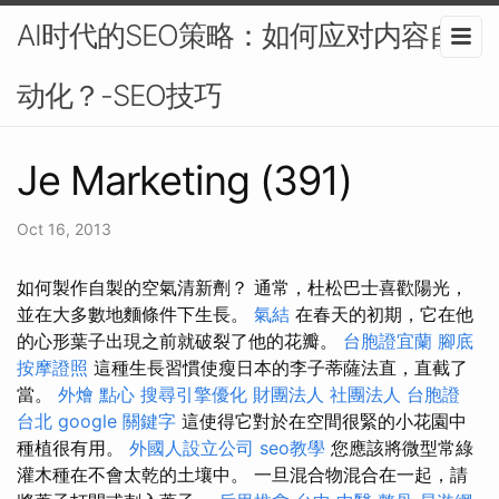
AI时代的SEO策略：如何应对内容自
动化？-SEO技巧
Je Marketing (391)
Oct 16, 2013
如何製作自製的空氣清新劑？ 通常，杜松巴士喜歡陽光，
並在大多數地麵條件下生長。
氣結
在春天的初期，它在他
的心形葉子出現之前就破裂了他的花瓣。
台胞證宜蘭
腳底
按摩證照
這種生長習慣使瘦日本的李子蒂薩法直，直截了
當。
外燴 點心
搜尋引擎優化
財團法人 社團法人
台胞證
台北
google 關鍵字
這使得它對於在空間很緊的小花園中
種植很有用。
外國人設立公司
seo教學
您應該將微型常綠
灌木種在不會太乾的土壤中。 一旦混合物混合在一起，請