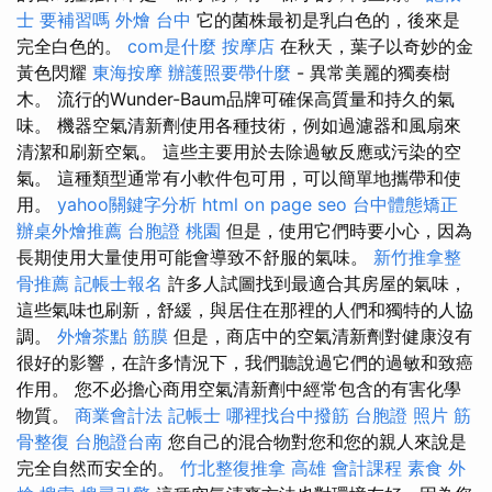
士 要補習嗎
外燴 台中
它的菌株最初是乳白色的，後來是
完全白色的。
com是什麼
按摩店
在秋天，葉子以奇妙的金
黃色閃耀
東海按摩
辦護照要帶什麼
- 異常美麗的獨奏樹
木。 流行的Wunder-Baum品牌可確保高質量和持久的氣
味。 機器空氣清新劑使用各種技術，例如過濾器和風扇來
清潔和刷新空氣。 這些主要用於去除過敏反應或污染的空
氣。 這種類型通常有小軟件包可用，可以簡單地攜帶和使
用。
yahoo關鍵字分析
html
on page seo
台中體態矯正
辦桌外燴推薦
台胞證 桃園
但是，使用它們時要小心，因為
長期使用大量使用可能會導致不舒服的氣味。
新竹推拿整
骨推薦
記帳士報名
許多人試圖找到最適合其房屋的氣味，
這些氣味也刷新，舒緩，與居住在那裡的人們和獨特的人協
調。
外燴茶點
筋膜
但是，商店中的空氣清新劑對健康沒有
很好的影響，在許多情況下，我們聽說過它們的過敏和致癌
作用。 您不必擔心商用空氣清新劑中經常包含的有害化學
物質。
商業會計法 記帳士
哪裡找台中撥筋
台胞證 照片
筋
骨整復
台胞證台南
您自己的混合物對您和您的親人來說是
完全自然而安全的。
竹北整復推拿
高雄 會計課程
素食 外