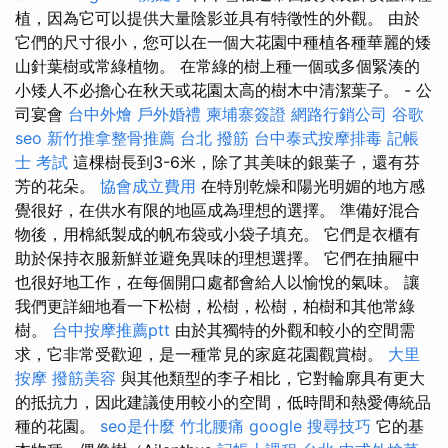
植，因為它可以提供大量陰影並具有特徵性的外觀。 由於
它們的尺寸很小，您可以在一個大花園中種植各種華麗的矮
山針葉樹或常綠植物。 在常綠的樹上種一個或多個緊湊的
小矮人不必擔心在秋天或花園太高的樹木中清潔葉子。 - 公
司宴會
台中外燴
戶外婚禮
柬埔寨簽證
網路行銷公司
谷歌
seo
新竹推拿整骨推薦
台北 撥筋
台中泰式按摩排毒
記帳
士 考試
這棵樹長到3-6米，除了其美味的銀葉子，還有芬
芳的花朵。
協會成立費用
在特別乾燥和陽光明媚的地方感
覺很好，在供水有限的地區成為理想的選擇。 準備好混合
物後，用棉紙製成的帆布袋或小袋子填充。 它們是衣櫃有
助於保持衣服新鮮並避免異味的理想選擇。 它們在抽屜中
也很好地工作，在每個開口處都會給人以愉悅的氣味。 讓
我們更詳細地看一下松樹，松樹，松樹，柏樹和其他常綠
樹。
台中按摩推薦ptt
由於其獨特的外觀和較小的空間需
求，它非常受歡迎，是一種常見的家庭花園觀賞樹。
大里
按摩
撥筋美容
與其他類型的李子相比，它對輪廓具有更大
的抵抗力，因此建議使用較小的空間，低時間和熱愛傳統品
種的花園。
seo是什麼
竹北腰痛
google 搜尋技巧
它的基