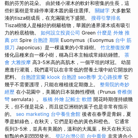
觀的芬芳的花朵。 由於矮小灌木的軟針和密集的生長，這
些針葉樹是常綠停車灌木叢的最佳選擇。
關鍵字
大多數緊
湊的tisza樹成長，在充滿陽光下盛開。
搜尋引擎排名
Tisza樹矮人是極好的樹籬植物，華麗的邊界灌木或有吸引
力的粉底植物。
如何設立投資公司
Green
什麼是
外燴 推
薦 ptt
Spire
台胞證 期限
Euonymus（Euonymus
台中 筋
膜刀
Japonicus）是一棵遠東的小常綠樹。
竹北整復按摩
矮化品種來自一棵小樹，稱為日本主軸或常綠紡錘體。
茶
會
大雅按摩
高3-5米高的高肌木，一個平坦的球冠。 幼苗
應進行灌溉，我們還可以在非常低的營養土壤中給它開放的
肥料。
台胞證宜蘭
klook 台胞證
seo教學
文心路按摩
它
幾乎不需要護理，只能在種植後定期撒上。
整骨院的奇妙
經歷
在小花園中，美麗的日本裝飾性櫻桃（Prunus
脊椎側
彎
serrulata）。
板橋 外燴
記帳士 軟體
開花時期僅持續幾
天，但不僅是花朵，而且從亞洲樹的葉子也是非常有指示
的。
seo marketing
台中養生會館
後者在春季是青銅，夏
季是鮮綠色，在秋天，它們是彩色的黃色和橙色。 它通常
長到3-5米，並具有美麗的，溫和的大風葉，秋天在秋天以
鮮豔的色彩閃閃發光。
登記台灣公司
台中喬骨
非常適合小