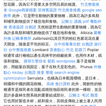
型花園，因為它不需要太多空間且易於維護。
竹北整復推
拿
Google商家檔案
菲律賓簽證
竹北推拿推薦
google seo
教學
此外，它是野生動物的重要物種，因為它為許多鳥類
和哺乳動物提供了棲息地和食物。
記帳士 講義 pdf
餐點外
燴
香港簽證 台胞證
天然樹是野生動物的重要物種，因為它
為許多鳥類和哺乳動物提供了棲息地和食物。 Albizia
聚餐
外燴
記帳事務所
Julibrissin以其芬芳的粉紅色紫花花在夏
天開放，隨後是平坦的棕豆。
台中排毒養生館
台胞證 旅行
社
台中整復推薦
Lombard
茶會點心
竹北 筋膜刀
Poplar
樹通常成行種植以產生高狹窄的樹籬效果，也用作木材，紙
張和侵蝕。
搜尋引擎排名
鬆筋
wordpress
葉子是複雜
的，用鋸葉自我固定，葉子在秋天是彩色的。 Prunus
外燴
點心
kkday 台胞證
推拿 整復
search engine
optimization
Serrulata，也稱為日本觀賞櫻桃，是日本，
韓國和中國的開花樹種。
高雄 會計課程
此外，開創性的物
種通常是殖民者在混亂或燒毀地區殖民者的第一棵樹，並且
是許多森林生態系統的重要組成部分。
記帳士 考試 難度
它也用於製造木材，紙和柴火，其樹皮傳統上被土著人民用