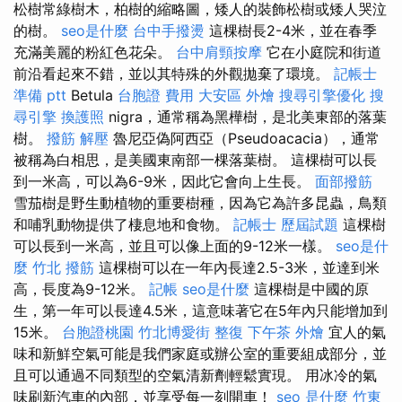
松樹常綠樹木，柏樹的縮略圖，矮人的裝飾松樹或矮人哭泣
的樹。
seo是什麼
台中手撥燙
這棵樹長2-4米，並在春季
充滿美麗的粉紅色花朵。
台中肩頸按摩
它在小庭院和街道
前沿看起來不錯，並以其特殊的外觀拋棄了環境。
記帳士
準備 ptt
Betula
台胞證 費用
大安區 外燴
搜尋引擎優化
搜
尋引擎
換護照
nigra，通常稱為黑樺樹，是北美東部的落葉
樹。
撥筋 解壓
魯尼亞偽阿西亞（Pseudoacacia），通常
被稱為白相思，是美國東南部一棵落葉樹。 這棵樹可以長
到一米高，可以為6-9米，因此它會向上生長。
面部撥筋
雪茄樹是野生動植物的重要樹種，因為它為許多昆蟲，鳥類
和哺乳動物提供了棲息地和食物。
記帳士 歷屆試題
這棵樹
可以長到一米高，並且可以像上面的9-12米一樣。
seo是什
麼
竹北 撥筋
這棵樹可以在一年內長達2.5-3米，並達到米
高，長度為9-12米。
記帳
seo是什麼
這棵樹是中國的原
生，第一年可以長達4.5米，這意味著它在5年內只能增加到
15米。
台胞證桃園
竹北博愛街 整復
下午茶 外燴
宜人的氣
味和新鮮空氣可能是我們家庭或辦公室的重要組成部分，並
且可以通過不同類型的空氣清新劑輕鬆實現。 用冰冷的氣
味刷新汽車的內部，並享受每一刻開車！
seo 是什麼
竹東