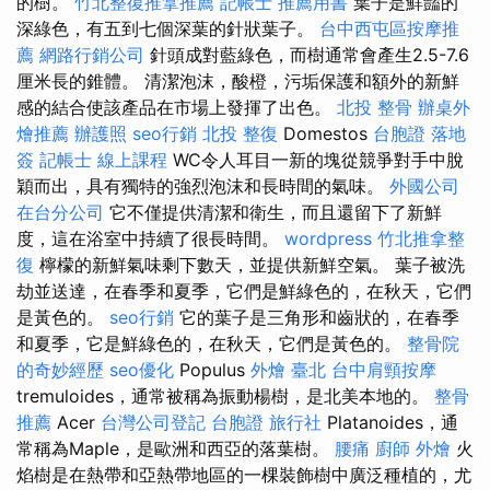
的樹。
竹北整復推拿推薦
記帳士 推薦用書
葉子是鮮豔的
深綠色，有五到七個深葉的針狀葉子。
台中西屯區按摩推
薦
網路行銷公司
針頭成對藍綠色，而樹通常會產生2.5-7.6
厘米長的錐體。 清潔泡沫，酸橙，污垢保護和額外的新鮮
感的結合使該產品在市場上發揮了出色。
北投 整骨
辦桌外
燴推薦
辦護照
seo行銷
北投 整復
Domestos
台胞證 落地
簽
記帳士 線上課程
WC令人耳目一新的塊從競爭對手中脫
穎而出，具有獨特的強烈泡沫和長時間的氣味。
外國公司
在台分公司
它不僅提供清潔和衛生，而且還留下了新鮮
度，這在浴室中持續了很長時間。
wordpress
竹北推拿整
復
檸檬的新鮮氣味剩下數天，並提供新鮮空氣。 葉子被洗
劫並送達，在春季和夏季，它們是鮮綠色的，在秋天，它們
是黃色的。
seo行銷
它的葉子是三角形和齒狀的，在春季
和夏季，它是鮮綠色的，在秋天，它們是黃色的。
整骨院
的奇妙經歷
seo優化
Populus
外燴 臺北
台中肩頸按摩
tremuloides，通常被稱為振動楊樹，是北美本地的。
整骨
推薦
Acer
台灣公司登記
台胞證 旅行社
Platanoides，通
常稱為Maple，是歐洲和西亞的落葉樹。
腰痛
廚師 外燴
火
焰樹是在熱帶和亞熱帶地區的一棵裝飾樹中廣泛種植的，尤