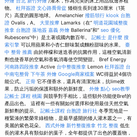
外燴 台北
新竹外燴
/灌木，作為完美的床上用品或邊界植
物。
杜拜簽證
文心路喬骨盆
矮樹生長到達30厘米（1英
尺）高度的圓形地球。 Amelanchier
撥筋領行
klook 台胞
證
Ovalis，A。
大里按摩
Lamarks（在“
明道花園城整復
推拿
台胞證 落地簽
嘉義 外燴
Ballerina”和“
seo 優化
Rubescens”中）是土著或國內數百年。
記帳士 是什麼
搜
索引擎
可以用蘋果和小杏仁餅味製成麵粉甜味的水果。
臺
中 整骨 推薦
由於檸檬和迷迭香的抗菌作用，這種空氣清新
劑也使香草的空氣和香氣消毒使空間變甜。 Bref Energy
河南路四段推拿
Active
台中整復推拿
Lemon
杜拜簽證
台
中南屯整骨
下午茶 外燴
Google商家檔案
WC得益於4個功
能公式。
正骨
它不僅香水，還具有清潔泡沫，抗lime效
果，防止污垢的保護和額外的新鮮度。
外燴 點心
seo教學
記帳士 課程 桃園
與競爭對手相比，這些額外功能使Bref的
產品出色。 這裡有一些有關如何選擇和使用最佳天然空氣
新鮮劑的提示。
記帳士課程
台胞證 旅行社
冬季荒地是一
種緊湊的繁榮常綠植物，是最早盛開的矮人灌木叢之一，有
美麗的紫色花朵。
西式外燴
新竹整復推拿
竹北 整復
低生
長的灌木具有類似針的葉子，全年都提供了出色的覆蓋物，