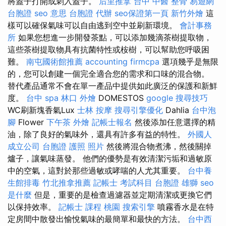
將蓋子打開或刺入蓋子。
后里推拿
台中 中醫 整骨
易遊網
台胞證
seo 意思
台胞證 代辦
seo保證第一頁
新竹外燴
這
樣可以確保氣味可以自由逃到空中並刷新環境。
會計事務
所
如果您想進一步開發茶點，可以添加幾滴茶樹提取物，
這些茶樹提取物具有抗菌特性或桉樹，可以幫助您呼吸困
難。
南屯國術館推薦
accounting firmcpa
選項幾乎是無限
的，您可以創建一個完全適合您的需求和口味的混合物。
替代產品通常不會在單一產品中提供如此廣泛的保護和新鮮
度。
台中 spa
林口 外燴
DOMESTOS
google 搜尋技巧
WC刷新塊香氣Lux
士林 按摩
搜尋引擎優化
Dahlia
台中泡
腳
Flower
下午茶 外燴
記帳士報名
然後添加任意選擇的精
油，除了良好的氣味外，還具有許多有益的特性。
外國人
成立公司
台胞證 護照 照片
然後將混合物煮沸，然後關掉
爐子，讓氣味蒸發。 他們的優勢是有效清潔污垢和過敏原
中的空氣，這對於那些過敏或哮喘的人尤其重要。
台中養
生館排毒
竹北推拿推薦
記帳士 考試科目
台胞證 雄獅
seo
是什麼
但是，重要的是檢查過濾器並定期清潔或更換它們
以保持效率。
記帳士 課程 桃園
搜索引擎
噴霧香水是在特
定房間中散發出愉悅氣味的最簡單和最快的方法。
台中西