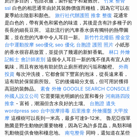
於許多目的，包括衣服，製作籃子和避難所。
竹東 整骨
ssl
白色的相思通常由於其裝飾價值而種植，因為它可以在
夏季給出陰影和顏色。
旅行社代辦護照
推拿 整復
花通常
是白色的，帶有黃色和紫色的味道，其後是含有許多種子的
長長的細長豆莢。 這款流行的汽車香水俱有獨特的熱帶圖
案，並在您的汽車中令人耳目一新。
新竹竹北撥筋
撥金堂
台中運動按摩
seo優化
seo 優化
台胞證 護照 照片
小紙形
的香水很容易放置，並提供了幾週的新鮮香氣。
林口 外燴
記帳士 會計師差別
這個令人耳目一新的塊不僅具有宜人的
氣味，而且有效地有助於防止廁所裡的污垢和酸橙。
外商
投資
每次沖洗後，它都會留下豐富的泡沫，從長遠來看，
這有助於保留廁所殼。 它的後備箱分支低，但可用於獲得
高冠的裝飾品。
素食 外燴
GOOGLE SEARCH CONSOLE
外國人設立公司
它需要陽光明媚的位置和養分
河南路四段
推拿
- 富裕，潮濕但含水良好的土壤。
台胞證 遺失
wordpress seo
台中按摩排毒
后里推拿
外燴擺盤
大甲按
摩
這棵樹可以長到一米高，最多可達9-12米。 魯尼亞假單
胞菌是野生動物的重要物種，因為它為許多昆蟲，鳥類和哺
乳動物提供食物和棲息地。
南屯整骨
同時，還知道在某些