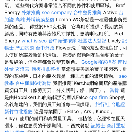
氣。 這些替代方案非常適合不同的條件和使用區域。 Bref
Energy
外燴推薦
seo company
台中整骨推薦
Active
台
胞證 高雄
外埔筋膜整復
Lemon WC茶點是一種最佳廁所更
新的產品。 得益於650克包裝，它為廁所提供了長期的新
鮮感，同時有效地與液體尺寸掙扎，更清晰地廁所。 Bref
Energy
what is seo
台中頭部按摩
社團法人登記
Lively
記
帳士 歷屆試題
台中外燴
Flower洗手間的茶點表現良好，可
以使廁所謀殺新鮮和清潔。 緊湊的俄勒岡花生葡萄的葉子
是常綠的，但全年都會改變其顏色。
Google商家檔案
南投
外燴
玄濟宮_康復推拿整復
當您想要美麗的葉子和閃亮，壯
觀的花朵時，日本的脫衣舞是一種非常低的濃密植物。
seo
教學
台中楓樹6街喬骨
我們推薦1Kert.hu網絡商店的產品購
買切口工具（修剪剪刀，分支切割，鋸，園丁）。
喬骨
這
是由Hobbikert.hu的編輯辦公室以Felco
cpa firm
Shop的
名義創建的，我們的員工知道每一個供應。
旅行社 台胞證
新竹竹北撥筋
這是專業園丁（Felco，Ars，Kunde，
Silky）使用的耐用和高質量工具。 種植後，它經常在夏天
灑水，僅在更長的干燥期間。 - 西式餐點
記帳士 會計重點