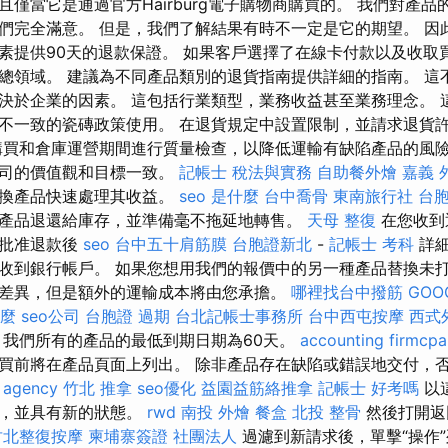
僅當它是通過官方Hairburg電子購物商購買的。 我們對產
們完全滿意。 但是，我們了解結果有時不一定是它的期望。 因
素提供90天的退款保證。 如果客戶選擇了在線卡付款以及收取
總領域。 建議為不同產品類別的退貨指南提供詳細的指南。 這
決於企業的因素。 這包括行業類型，業務收益甚至業務理念。 
不一致的瓷磚政策使用。 在退貨規定中設置限制，並請求退貨
購買和倉庫運營期間進行質量檢查，以降低運輸有缺陷產品的風險
公司的價值觀和目標一致。
記帳士 稅法與實務
自助餐外燴
嘉義 
交換產品快速處理其收益。
seo 是什麼
台中喬骨
東南旅行社 台
產品退還給庫存，並準備毫不拖延地轉售。
天母 整復
在您收到
您批准退款後
seo
台中五十肩筋膜
台胞證新北
-
記帳士 考科
詳細
收到銀行帳戶。 如果您想用我們的報價中的另一種產品替換未
差異，但是額外的運輸成本將由您承擔。
哪裡找台中撥筋
GOO
什麼
seo公司
台胞證 過期
台北記帳士事務所
台中西屯按摩
西式
我們所有的產品的最低到期日期為60天。
accounting firmcpa
買前將在產品頁面上列出。 除非產品存在缺陷或錯誤地交付，
 agency
竹北 推拿
seo優化
益園益筋絡推拿
記帳士 好考嗎
以
中，並具有新的狀態。
rwd
南投 外燴
餐盒
北投 整骨
然後打開返
竹北整復按摩
柬埔寨簽證
社團法人
過濾到新請求後，單擊“操作