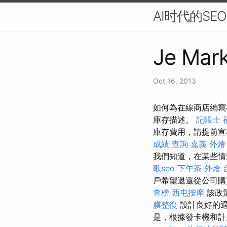
AI时代的S
Je Mark
Oct 16, 2013
如何為在線商店編寫
庫存描述。
記帳士 
庫存費用，請提前
成績 查詢
嘉義 外燴
我們知道，在某些情
歌seo
下午茶 外燴
戶希望退還從公司購
查榜
西屯按摩
該政
膜整復
設計良好的退
是，根據發卡機和計