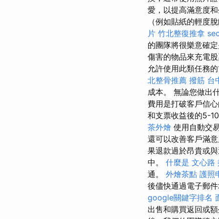
愛，以提高滿意度
（例如貼紙的輕度脫
片
竹北整復推拿
se
的團隊將很樂意確定
傷害的物品來充電
允許使用此類任務
北整骨推薦
撥筋 台
成本。 無論您做出
費用是打破客戶信
和支票收益後的5-1
茶外燴
使用自動交
還可以改善客戶滿
果退款過於昂貴或與
中。
什麼是
文心路
通。
外燴茶點
護照
後儘快通過電子郵
google關鍵字排名
出售和購買返回或