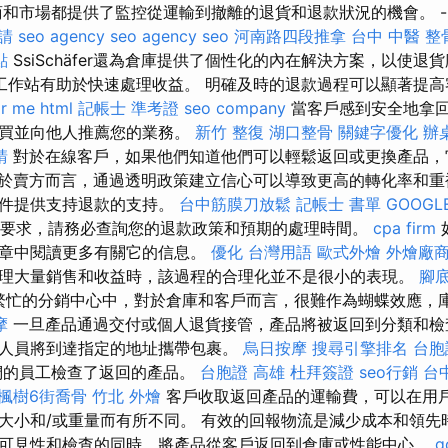
商和市場都提供了監控從運輸到撤離的退貨和退款狀況的機會。 -
請
seo agency
seo agency
seo
河南路四段推拿
台中 中醫 整
點
SsiSchäfer還為倉庫提供了個性化的內在解決方案，以使
工作站有助於快速處理收益。 明確及時的退款過程可以顯著提
r me
html
記帳士 準考證
seo company
當客戶感到安全地拿
購買並向他人推薦您的業務。
新竹 整復
湖口整骨
關鍵字優化
辦
請
對於在線客戶，如果他們知道他們可以輕鬆返回或更換產品，
於賣方而言，通過透明政策建立信心可以導致更高的轉化率和重
郵件提供支持退款的支持。
台中筋膜刀放鬆
記帳士 書單
GOOGL
要求，請務必查詢您的退款政策和預期的處理時間。
cpa firm
文章中閱讀更多有關它的信息。
優化 台灣用語
歐式外燴
外燴廠
理大量銷售和收益時，該過程的合理化並不是很小的表現。
腳
繁忙的分銷中心中，對於倉庫和客戶而言，很難作為蝴蝶效應，
摩
一旦產品通過交付或個人退貨接管，產品將被返回到分類和檢
人員將到達指定的地址攜帶包裹。
烏日按摩
搜尋引擎排名
台胞
們的員工檢查了返回的產品。
台胞證 高雄
杜拜簽證
seo行銷
台
楓樹6街喬骨
竹北 外燴
客戶收取返回產品的運輸費，可以在用
大小和/或重量而有所不同。 有效的回報物流是減少成本和領
可見性和檢查的同時，將產品從客戶返回到倉庫或性能中心。
g