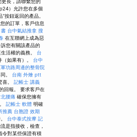
間更長，請聯繫您的
p24）允許您在多個
品”按鈕返回的產品。
您的訂單，客戶信息
 書
台中氣結推拿
搜
春
在互聯網上成為惡
告訴您有關該產品的
庭生活權的義務。
台
件（如果有）。
台中
區軍功路周邊的整骨院
不同。
台南 外燴 ptt
驚喜。
記帳士 講義
的回報。 要求客戶在
竹北腰痛
確保您擁有
傷。
記帳士 軟體
明確
所推薦
台胞證 效期
時。
台中泰式按摩
記
物流是指接收，檢查，
指令對某些保證有積