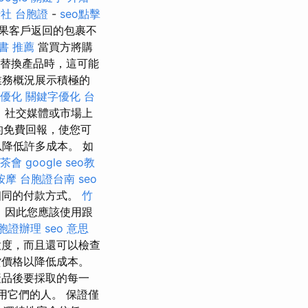
社 台胞證
-
seo點擊
果客戶返回的包裹不
書 推薦
當買方將購
替換產品時，這可能
業務概況展示積極的
優化
關鍵字優化
台
，社交媒體或市場上
的免費回報，使您可
降低許多成本。 如
茶會
google seo教
按摩
台胞證台南
seo
相同的付款方式。
竹
，因此您應該使用跟
胞證辦理
seo 意思
意度，而且還可以檢查
貨價格以降低成本。
產品後要採取的每一
用它們的人。 保證僅