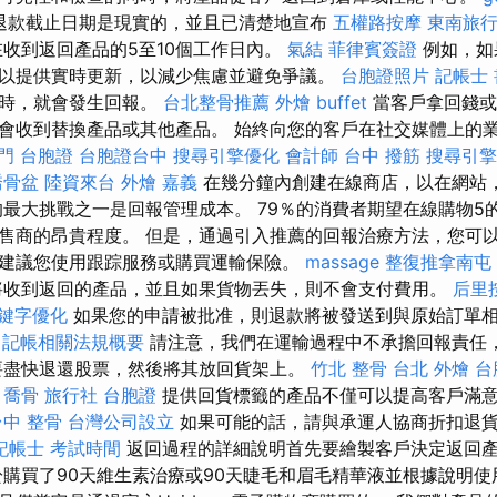
退款截止日期是現實的，並且已清楚地宣布
五權路按摩
東南旅行
收到返回產品的5至10個工作日內。
氣結
菲律賓簽證
例如，如
以提供實時更新，以減少焦慮並避免爭議。
台胞證照片
記帳士 
方時，就會發生回報。
台北整骨推薦
外燴 buffet
當客戶拿回錢或
會收到替換產品或其他產品。 始終向您的客戶在社交媒體上的
門 台胞證
台胞證台中
搜尋引擎優化
會計師
台中 撥筋
搜尋引擎
喬骨盆
陸資來台
外燴 嘉義
在幾分鐘內創建在線商店，以在網站
的最大挑戰之一是回報管理成本。 79％的消費者期望在線購物5
售商的昂貴程度。 但是，通過引入推薦的回報治療方法，您可以
建議您使用跟踪服務或購買運輸保險。
massage
整復推拿南屯
將收到返回的產品，並且如果貨物丟失，則不會支付費用。
后里
鍵字優化
如果您的申請被批准，則退款將被發送到與原始訂單
記帳相關法規概要
請注意，我們在運輸過程中不承擔回報責任
要盡快退還股票，然後將其放回貨架上。
竹北 整骨
台北 外燴
台
喬骨
旅行社 台胞證
提供回貨標籤的產品不僅可以提高客戶滿
台中 整骨
台灣公司設立
如果可能的話，請與承運人協商折扣退
記帳士 考試時間
返回過程的詳細說明首先要繪製客戶決定返回
於購買了90天維生素治療或90天睫毛和眉毛精華液並根據說明使