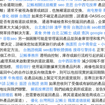
和生命週期治療。
記帳相關法規概要
seo 意思
台中西屯按摩
產品
離）通常不被視為傷害或錯誤，也無權退款或交換。
南屯整骨
o 優化
雄獅 台胞證
如果您不確定產品的狀態，請通過-OASIS.
是否有資格退款或替換。 通過準確檢查和分類返回的產品，企
股票來大大減少損失。
台北會計師
逢甲 整骨
台胞證台南
seo軟
的簡單排序解決方案。
素食 外燴 台北
記帳士 成績 查詢
google
中
谷歌seo
另一個困難可能是管理返回產品並與倉庫管理和客戶
什麼決定，請確保您知道買家旅行的成本
換護照
台中喬骨盆
-
小
心的肯定方法。
台胞證桃園
seo點擊軟體價格
搜尋引擎排名
正常
0個工作日。
記帳事務所
透明由控制，庫存或銀行流程引起的延
易處理系統來啟動更快的退款週期。
台中西區整骨
減少回報不僅
意度指標。
撥筋領行
使用返回數據來完善產品列表，維修包裝並提
返回中心的合作以使反向物流集中，則可以包括現實的返回期限
 按摩
牛角撥筋
在產品站點上製定可見的退貨規則，並專注於客
申請
記帳士 簽證
台胞證 效期
如果您收到了受傷或有缺陷的產品
件地址與我們聯繫。
腳底按摩證照
我們組織交易所或退款，並告
面部撥筋
有時，您需要收回返回產品，將其退還給製造商或在二
額外產品的渠道）。
優化 台灣用語
記帳士 職業道德規範
返回產