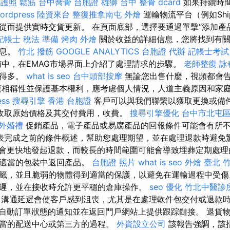
辦護照
鬆筋
台中喬骨
台胞證 雄獅
台中 整骨 dcard
如果持續時
ordpress
陸資來台
整復推拿南屯
外燴
運輸物流平台（例如Shi
從而提供實時交貨更新。 在頁面底部，選擇要通過單擊“添加產
記帳士 稅法 準備
烤肉 外燴
關於收益的詳細信息，您將找到有關
信息。
竹北 撥筋
GOOGLE ANALYTICS
台胞證 代辦
記帳士考試
中，在EMAG市場界面上介紹了處理請求的步驟。
老師整復 詠
易得多。
what is seo
台中頭部按摩
無論您出售什麼，視頻都會
護相稱性並保護基本權利，應考慮個人情況，人道主義原因和家
ess
搜尋引擎
香港 台胞證
客戶可以與我們聯繫以獲取更換或備
收取原始價格及其交付費用，收費。
搜尋引擎優化
台中市北屯
外婚禮
促銷產品，電子產品或易腐產品的回報條件可能會有所
表完成之前的條件概述，幫助您處理期望，並在處理退款時避免
會更快地發起退款，而較長的時間範圍可能會導致埋葬定期處理
，適當的包裝中返回產品。
台胞證 照片
what is seo
外燴 臺北
籤，並且脆弱的物體得到適當的保護，以避免在運輸過程中受
遲，並在接收時允許更平穩的倉庫操作。
seo 優化
竹北中醫診
溝通延遲會使客戶感到沮喪，尤其是在處理軟件包交付或退款
自動訂單狀態的通知並在返回門戶網站上提供跟踪鏈接。 退貨
當的配送中心或第三方的過程。
外資設立公司
該報告強調，該