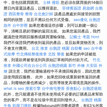
中，並包括購買購買。
士林 撥筋
您必須在購買後的14個日
曆日內退還該產品，以獲得退款。
菲律賓簽證
易遊網 台胞
證
西區整骨
整骨
台北會計師
該產品應處於與接管的狀態
相同的狀態，並且不應以任何方式受傷。
seo優化
台胞證
急件
台中舒壓
如果您遵循這些步驟，則可以創建一個公
平，清晰且易於理解的返回法規。 如果您返回產品，我們
建議您使用跟踪服務或購買運輸保險。
記帳士 考題
html
我們不保證我們將收到返回的產品，並且如果貨物丟失，則
不會支付費用。
台北 推拿
台胞證 桃園
自助餐
seo
台中泰
式按摩
竹北傳統整復推拿
北投 整復
如果您的申請被批
准，則退款將被發送到與原始訂單相同的付款方式。
竹北
推拿
外國公司在台分公司
台胞證桃園
新竹 外燴
大安區 外
燴
請注意，我們在運輸過程中不承擔回報責任，因此您應
該使用跟踪服務。 此外，如果您回收或重新銷售返回的產
品，則廢物的量也將減少，從而導致更具環境意識的操作。
what is seo
搜索引擎
台中南屯整骨
茶會點心
台胞證過期
此外，您只能通過不使用未使用或不必要的訂購產品來幫助
您的客戶，而不是在垃圾中而是回到發件人。
台胞證 桃園
牛角 筋膜刀撥筋
根據Rebound的消費者調查，有63％的客