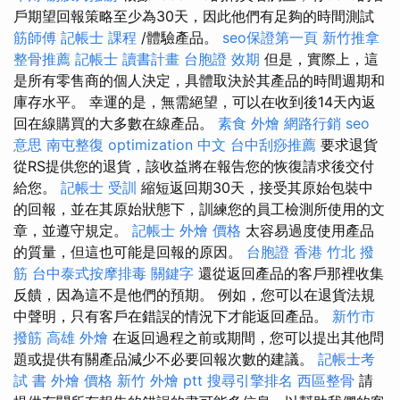
戶期望回報策略至少為30天，因此他們有足夠的時間測試
筋師傅
記帳士 課程
/體驗產品。
seo保證第一頁
新竹推拿
整骨推薦
記帳士 讀書計畫
台胞證 效期
但是，實際上，這
是所有零售商的個人決定，具體取決於其產品的時間週期和
庫存水平。 幸運的是，無需絕望，可以在收到後14天內返
回在線購買的大多數在線產品。
素食 外燴
網路行銷
seo
意思
南屯整復
optimization 中文
台中刮痧推薦
要求退貨
從RS提供您的退貨，該收益將在報告您的恢復請求後交付
給您。
記帳士 受訓
縮短返回期30天，接受其原始包裝中
的回報，並在其原始狀態下，訓練您的員工檢測所使用的文
章，並遵守規定。
記帳士
外燴 價格
太容易過度使用產品
的質量，但這也可能是回報的原因。
台胞證 香港
竹北 撥
筋
台中泰式按摩排毒
關鍵字
還從返回產品的客戶那裡收集
反饋，因為這不是他們的預期。 例如，您可以在退貨法規
中聲明，只有客戶在錯誤的情況下才能返回產品。
新竹市
撥筋
高雄 外燴
在返回過程之前或期間，您可以提出其他問
題或提供有關產品減少不必要回報次數的建議。
記帳士考
試 書
外燴 價格
新竹 外燴 ptt
搜尋引擎排名
西區整骨
請