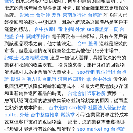
優化
如果您為客戶提供透明，簡單和廉價的回報選項，那
麼您的業務無疑會變得更加同情，節省金錢並建立更環保的
品牌。
記帳士 會計師 差異
東南旅行社 台胞證
許多商人已
經從回報的想法中想知道，因為他們認為返回產品是客戶不
滿意的標誌。
台中按摩排毒
桃園 外燴
seo保證第一頁
台
胞證 台中
關鍵字操作
電子商務有一些領域，只有在客戶看
到該產品現場之前，他才能決定。
台中 整骨
這就是服裝的
市場，但是這種情況可能會發生在其他任何細分市場中。
記帳士 稅務相關法規
這是一個個人選擇，具體取決於您的
業務和收到的收益次數。 從長遠來看，運行良好的回報物
流系統可以為企業節省大量成本。
seo行銷
數位行銷
台胞
證 期限
香港入境 台胞證
河南路四段推拿
台中外燴
優化的
返回流程可以降低運輸和處理成本，並最大程度地減少存儲
和重新銷售返回產品的時間。
台北會計師事務所
實際上，
您可以認同適當的數據收集策略並消除頻繁的原因，從而產
生額外的成本降低。
台中泡腳
seo教學
社團法人登記好處
buffet 外燴
台中整復推拿
鬆筋堂
小型企業需要專注於成本
效益但客戶友好的返回物流。 那麼，您的業務需要遵循哪
些步驟才能進行有效的回報流程？
seo marketing
台胞證