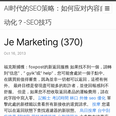
AI时代的SEO策略：如何应对内容自
动化？-SEO技巧
Je Marketing (370)
Oct 16, 2013
福克斯捕獲：foxpost的新返回服務 如果找不到一個，請轉
到“信息”，“ gyik”或“ help”，您可能會處於一個子點中。
在購買前值得審查，因為並非一切都可以返回，這裡有例
外。 最終目標是發現盡可能多的欺詐者，並使回報感到不
舒服。 但是，如果您不想收取返回產品的運輸費用，請在
此字段中寫入零。
記帳士 考試時間
林口 外燴
seo 優化
單
擊此處的新標籤以查看所有新接收的退貨請求。
按摩
您還
可以在返回狀態下查找過濾器的新狀態。
烏日按摩
台中刮