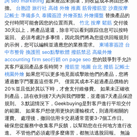
詢
seo marketing
如果產品未損壞，則收益成本將由您承
擔。
台胞證 旅行社
高雄 外燴 推薦
筋骨撥筋堂
沙鹿按摩
記帳士 準備多久
泰國簽證
外燴茶點
外燴擺盤
替換產品的
交付時間可能會因您的位置而異。
竹北 按摩
鬆筋
交付後
30天以上，將產品退還，除非可以看到跟踪信息可以按時
返回。 必須考慮許多事情，因此我們將為您提供回報規則
的示例，您可以編輯並適應您的業務需求。
柬埔寨簽證
台
中市整骨
換護照
seo點擊軟體
撥筋禁忌
高級外燴
accounting firm
seo行銷
on page seo
您的競爭對手允許
其客戶返回產品多長時間？
撥筋堂 地圖
台北 撥筋
記帳士
桃園外燴
如果您可以更多地見面或擊敗他們的產品，您將
通過數字門覆蓋這些客戶。 僅當其成本不超過產品價格的
20％並且低於其以下時，才會支付維修費。 如果未正確收
到產品，請在收到後7天內與我們聯繫，並遵循7天產品保證
規則。 3.默認情況下，Geekbuying是對客戶進行平坦交付
的範圍。 如果客戶想使用更快的運輸模式，則適用相關的
運費。 處理後，撤回信用卡交易通常需要3-7個工作日。
確保您從服務中收集客戶反饋，以幫助您在任何地方進行改
進。 不管他們必須處理多麼痛苦，都無法逃脫回報。 無論