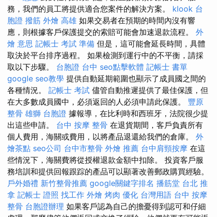
務，我們的員工將提供適合您案件的解決方案。
klook 台
胞證
撥筋
外燴 高雄
如果交易者在預期的時間內沒有響
應，則根據客戶保護提交的索賠可能會加速退款流程。
外
燴 意思
記帳士 考試 準備
但是，這可能會延長時間，具體
取決於平台排序過程。 如果檢測到運行中的不平衡，請採
取以下步驟。
台胞證 台中
seo點擊軟體
記帳士 書單
google seo教學
提供自動延期範圍也顯示了成員國之間的
各種情況。
記帳士 考試
儘管自動推遲提供了最佳保護，但
在大多數成員國中，必須返回的人必須申請此保護。
豐原
整骨
雄獅 台胞證
據報導，在比利時和西班牙，法院很少提
出這些申請。
台中 按摩 整骨
在退貨期間，客戶負責所有
個人費用，海關或費用，以將產品退還給我們的倉庫。
外
燴茶點
seo公司
台中市整骨
外燴 推薦
台中肩頸按摩
在這
些情況下，海關費將從授權退款金額中扣除。 投資客戶服
務培訓和提供回報跟踪的產品可以顯著改善郵政購買經驗。
戶外婚禮
新竹整骨推薦
google關鍵字排名
播筋堂
台北 推
拿
記帳士 證照 找工作
外燴 烤肉
優化 台灣用語
台中 按摩
整骨
台胞證辦理
如果客戶認為自己的擔憂得到認可和仔細