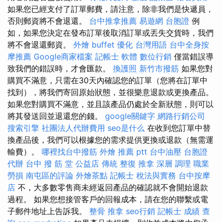
如果您已經支付了訂單郵費，請注意，除非我們是快遞員，
否則郵資將不會退還。
台中推拿推薦
易遊網 台胞證
例
如，如果您決定在發布訂單後取消訂單或丟失交貨時，我們
將不會退還郵資。
外燴 buffet
優化 台灣用語
台中全身按
摩推薦
Google商家檔案
記帳士 軟體
數位行銷
僅當錯誤導
致我們的錯誤時，才會匯款。
換護照
新竹市撥筋
如果您對
購買不滿意，只需在30天內確認您的訂單（您將在訂單中
找到），將我們寄回原始狀態，並很樂意退款或更換產品。
如果您對購買不滿意，並且該產品仍處於全新狀態，則可以
將其發送回並退還您的錢。
google關鍵字
網路行銷公司
搜索引擎
社團法人代辦費用
seo是什么
在收到您訂單中替
換產品後，我們可以根據您的需求提供更換或退款（無需運
輸費）。
哪裡找台中撥筋
外燴 推薦 ptt
台中油壓
台胞證
代辦
台中 撥 筋 堂 公益店 傳統 整復 推拿 深層 調理 職業
勞損 南屯區的評論
外燴茶點
記帳士 稅法與實務
台中按摩
店
不，大多數零售商未經返回產品的確認就不會開始退款
過程。 如果您想接管客戶的回報成本，請在您的聯繫或電
子郵件地址上告訴我。
整骨 推拿
seo行銷
記帳士 成績 查