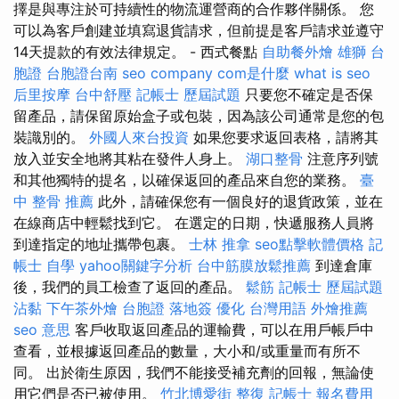
擇是與專注於可持續性的物流運營商的合作夥伴關係。 您
可以為客戶創建並填寫退貨請求，但前提是客戶請求並遵守
14天提款的有效法律規定。 - 西式餐點
自助餐外燴
雄獅 台
胞證
台胞證台南
seo company
com是什麼
what is seo
后里按摩
台中舒壓
記帳士 歷屆試題
只要您不確定是否保
留產品，請保留原始盒子或包裝，因為該公司通常是您的包
裝識別的。
外國人來台投資
如果您要求返回表格，請將其
放入並安全地將其粘在發件人身上。
湖口整骨
注意序列號
和其他獨特的提名，以確保返回的產品來自您的業務。
臺
中 整骨 推薦
此外，請確保您有一個良好的退貨政策，並在
在線商店中輕鬆找到它。 在選定的日期，快遞服務人員將
到達指定的地址攜帶包裹。
士林 推拿
seo點擊軟體價格
記
帳士 自學
yahoo關鍵字分析
台中筋膜放鬆推薦
到達倉庫
後，我們的員工檢查了返回的產品。
鬆筋
記帳士 歷屆試題
沾黏
下午茶外燴
台胞證 落地簽
優化 台灣用語
外燴推薦
seo 意思
客戶收取返回產品的運輸費，可以在用戶帳戶中
查看，並根據返回產品的數量，大小和/或重量而有所不
同。 出於衛生原因，我們不能接受補充劑的回報，無論使
用它們是否已被使用。
竹北博愛街 整復
記帳士 報名費用