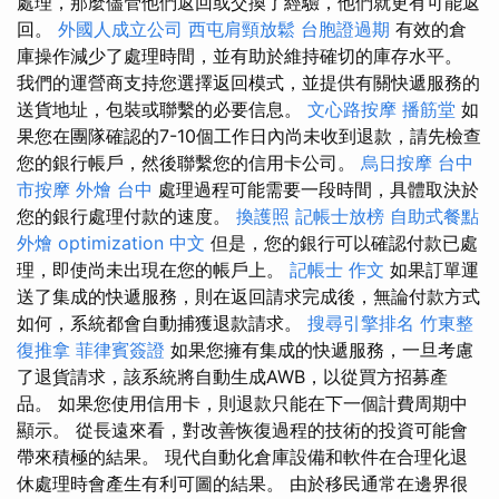
處理，那麼儘管他們返回或交換了經驗，他們就更有可能返
回。
外國人成立公司
西屯肩頸放鬆
台胞證過期
有效的倉
庫操作減少了處理時間，並有助於維持確切的庫存水平。
我們的運營商支持您選擇返回模式，並提供有關快遞服務的
送貨地址，包裝或聯繫的必要信息。
文心路按摩
播筋堂
如
果您在團隊確認的7-10個工作日內尚未收到退款，請先檢查
您的銀行帳戶，然後聯繫您的信用卡公司。
烏日按摩
台中
市按摩
外燴 台中
處理過程可能需要一段時間，具體取決於
您的銀行處理付款的速度。
換護照
記帳士放榜
自助式餐點
外燴
optimization 中文
但是，您的銀行可以確認付款已處
理，即使尚未出現在您的帳戶上。
記帳士 作文
如果訂單運
送了集成的快遞服務，則在返回請求完成後，無論付款方式
如何，系統都會自動捕獲退款請求。
搜尋引擎排名
竹東整
復推拿
菲律賓簽證
如果您擁有集成的快遞服務，一旦考慮
了退貨請求，該系統將自動生成AWB，以從買方招募產
品。 如果您使用信用卡，則退款只能在下一個計費周期中
顯示。 從長遠來看，對改善恢復過程的技術的投資可能會
帶來積極的結果。 現代自動化倉庫設備和軟件在合理化退
休處理時會產生有利可圖的結果。 由於移民通常在邊界很