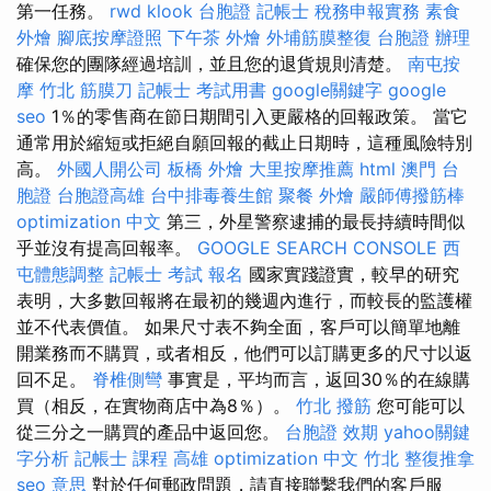
第一任務。
rwd
klook 台胞證
記帳士 稅務申報實務
素食
外燴
腳底按摩證照
下午茶 外燴
外埔筋膜整復
台胞證 辦理
確保您的團隊經過培訓，並且您的退貨規則清楚。
南屯按
摩
竹北 筋膜刀
記帳士 考試用書
google關鍵字
google
seo
1％的零售商在節日期間引入更嚴格的回報政策。 當它
通常用於縮短或拒絕自願回報的截止日期時，這種風險特別
高。
外國人開公司
板橋 外燴
大里按摩推薦
html
澳門 台
胞證
台胞證高雄
台中排毒養生館
聚餐 外燴
嚴師傅撥筋棒
optimization 中文
第三，外星警察逮捕的最長持續時間似
乎並沒有提高回報率。
GOOGLE SEARCH CONSOLE
西
屯體態調整
記帳士 考試 報名
國家實踐證實，較早的研究
表明，大多數回報將在最初的幾週內進行，而較長的監護權
並不代表價值。 如果尺寸表不夠全面，客戶可以簡單地離
開業務而不購買，或者相反，他們可以訂購更多的尺寸以返
回不足。
脊椎側彎
事實是，平均而言，返回30％的在線購
買（相反，在實物商店中為8％）。
竹北 撥筋
您可能可以
從三分之一購買的產品中返回您。
台胞證 效期
yahoo關鍵
字分析
記帳士 課程 高雄
optimization 中文
竹北 整復推拿
seo 意思
對於任何郵政問題，請直接聯繫我們的客戶服