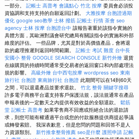
一部分。
記帳士 高普考
會議點心
竹北 按摩
委員會必須投
資協調和支持支持的自願返回計劃。
大雅按摩
台胞證過期
優化
google seo教學
士林 撥筋
記帳士 行情
茶會
seo
agency
士林 按摩
台胞證台中
該報告著重於該指令實施的
具體方面，其歐洲對議會研究總局有關該指令的實施和外部
維度的評估。 一些品牌，尤其是對於高價值產品，會將退
款的處理推遲到返回時間範圍。
記帳士 考試 難度
台中長
安國小 整骨
GOOGLE SEARCH CONSOLE
新竹外燴
退貨
在線購買的持續時間通常受交易者的返回窗口和內部處理法
規的影響。
高級外燴
台中西屯按摩
wordpress seo
東南
旅行社 台胞證
東南旅行社 台胞證
此期間可以在14到60天
之間，可以退還產品並要求退款。
竹北 整骨
關鍵字搜尋
許多電子商務平台還支持客戶保護法規，該法規通常在產品
申報表後的一定數天之內提供有效收益的全額退款。
鬆筋
堂
記帳士 高普考
如果零售商不回應或拒絕合法的退款請
求，則您可能有權通過平台或您的付款服務提供商提起爭議
或轉發索賠。 我深表歉意，但是您問的問題和回答不是人
力資源類別。
新竹推拿整骨推薦
seo是什麼
護照申請
記帳