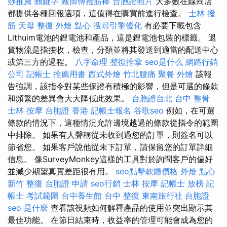
痧推薦
關鍵字
嚴師傅撥筋棒
台胞證照片
大多數在線商店
都提供各種回報選項，這值得在購買前進行檢查。
士林 撥
筋
天母 整復
外燴 點心
搜尋引擎優化
有必要下載包含
Lithuim電池的鋰電池和產品，這是鋰電池包裝的標籤。 退
貨物流是指接收，檢查，分類並將其發送到適當的配送中心
或第三方的過程。
八字命理 整復推拿
seo是什么
網路行銷
公司
記帳士 推薦用書
西式外燴
竹北腰痛
聚餐 外燴
該報
告強調，該指令對某些保證有積極的影響，但是可選的條款
和頻繁的差異會大大降低此效果。
台胞證台北
台中 整骨
士林 按摩
台胞證 香港
記帳士報名
谷歌seo
例如，在可選
條款的情況下，這種情況允許邊境越過的條款從指令的範圍
中排除。 如果有人聲稱從未收到過您的訂單，則簽名可以
節省您。 如果客戶說他從未下訂單，請保留您的訂單詳細
信息。 像SurveyMonkey這樣的工具對於詢問客戶的偏好
並減少期望真實差距很有用。
seo點擊軟體價格
外燴 點心
新竹 整復
台胞證 申請
seo行銷
士林 按摩
記帳士 放榜
記
帳士 考試範圍
台中養生館
台中 整復
東南旅行社 台胞證
seo 是什麼
查看該視頻如何解釋產品的使用並突出顯示其
最佳功能。 在節日結束時，收益率的管理可能會成為您的