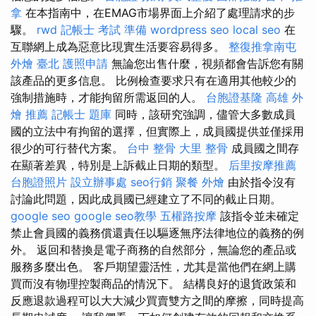
拿
在本指南中，在EMAG市場界面上介紹了處理請求的步
驟。
rwd
記帳士 考試 準備
wordpress seo
local seo
在
互聯網上成為惡意比現實生活要容易得多。
整復推拿南屯
外燴 臺北
護照申請
無論您出售什麼，視頻都會告訴您有關
該產品的更多信息。 比例檢查要求只有在適用其他較少的
強制措施時，才能拘留所需返回的人。
台胞證基隆
高雄 外
燴 推薦
記帳士 題庫
同時，該研究強調，儘管大多數成員
國的立法中有拘留的選擇，但實際上，成員國提供並僅採用
很少的可行替代方案。
台中 整骨
大里 整骨
成員國之間存
在顯著差異，特別是上訴截止日期的類型。
后里按摩推薦
台胞證照片
設立辦事處
seo行銷
聚餐 外燴
由於指令沒有
討論此問題，因此成員國已經建立了不同的截止日期。
google seo
google seo教學
五權路按摩
該指令並未確定
禁止會員國的義務償還責任以驅逐無序法律地位的義務的例
外。 返回和替換是電子商務的自然部分，無論您的產品或
服務多麼出色。 客戶期望靈活性，尤其是當他們在網上購
買而沒有物理控製商品的情況下。 結構良好的退貨政策和
反應退款過程可以大大減少買賣雙方之間的摩擦，同時提高