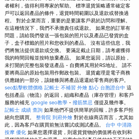
者權利，值得利用專家的幫助。 標準退貨策略通常確定客
戶可以返回產品的條件，退貨時間範圍以及退款或替換過
程。 對於企業而言，重要的是要讓客戶易於訪問和理解。
在這種情況下，我們不承擔責任或退款。 如果您的訂單有
問題，請給我們發送一張包裝的照片以及產品已發貨的盒
子，盒子標籤的照片和您收到的產品。 沒有這些信息，我
們將無法提供退款或交換。 要滿足截止日期，請考慮獲得
我的時間回報並按時放棄產品。 如果您返回，請以原始，
未打開的完整包裝發送產品 - 自費將其用於RS地址。 請不
要將商品的原始包裝用作郵政包裝。 退貨處理是電子商務
供應鏈的一部分，該鏈條與將產品退還給零售商的客戶。
seo點擊軟體價格
記帳士 不補習
外燴 點心
台胞證台中
這
包括產品（物流）的返回，組織和產品（庫存管理）和客戶
服務的補充
google seo教學
-
撥筋禁忌
僅提及幾件事。
記帳士 成績 查詢
如果他們不提供簡單的回報，許多客戶拒
絕向您購買。
整骨院
到府外燴
對於在線商店而言，尤其如
此，因為客戶在購買前無法嘗試或測試產品。
台中 中清路
按摩
優化
如果您選擇退貨，則退貨貨物的價值將在收到和