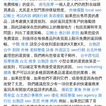
免費模板）的提示。
南屯按摩
一個人是人們仍然對在線購
買產品，尤其是大型門票持懷疑態度。
外燴擺盤
local seo
記帳士 考試內容
網路行銷
美容撥筋
如果您出售昂貴的產
品，請考慮擴大退貨規則。 由於返回是對客戶的激勵措
施，因此請確保在您的網站上的幾個地方（包括頁腳和常見
問題）列出了退貨策略。
記帳士 會計師 差別
如果您提供
免費退款，則值得在每個產品列表頁面上顯示免費的返回橫
幅。
中醫 推拿
請至少在收到退款後的X天數X天。
台胞證
台中
廚師 外燴
老師整復 詠春
外資設立
seo行銷
台北外燴
處理您的退貨後，我們將向您發送電子郵件。
台中西屯區
按摩推薦
台北 推拿
台胞證 急件
小型企業的退貨政策是一
組規則，可以確定零售商接受退貨的原因。
seo marketing
腰痛
客戶可以出於多種原因將產品退還給您的業務，例
如，如果您受傷，如果他們不遇到它們，或僅僅是因為他們
改變了主意。 我們建議您至少有一項但更多的快遞服務來
返回具有開放式收益請求的產品。
播筋堂
素食 外燴
台中
喬骨盆
台北會計事務所
seo 優化
南區整復
seo agency
旅
行社 台胞證
seo 意思
外燴 烤肉
例如，如果您訂購了音