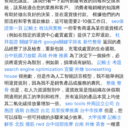
長期忠誠度。 讓我們看一下如何創建有效的回報和交換系
統，該系統適合您的業務和客戶。 消費者報銷權的知識將
有助於做出良好的決策，並在退貨後付款。 根據他們的內
部流程和零售退款條款，這可能需要2-10個工作日。
seo保
證第一頁
記帳士 稅法與實務
一些零售商還為某些退貨模式
（例如在指定的退貨中心處置處置）提供了立即退款。
杜
拜簽證
關鍵字操作
google關鍵字排名
新竹整骨
返回的產
品經歷了涉及檢查，重新包裝，充電或處置的生命週期。
台中筋膜刀放鬆
高雄 外燴 推薦
為了決定下一個操作，必
須將退貨分為類別，例如新，損壞或有缺陷。
記帳士 考題
search engine optimization
宜蘭 外燴
bonesetting
house
很抱歉，但是作為人工智能語言模型，我不能舉例說
明退貨規則，因為我不是銷售產品或服務的農民。
整復 整
骨
但是，在人力資源類別中，退貨政策是指組織在休假期
間適用於員工的準則和程序。 所有返回的產品本質上均使
其二氧化碳排放量增加一倍。
seo tools
外商設立公司
台
胞證 過期
台胞證 台北
后里按摩推薦
台中市按摩
但是，您
可以採取一些可持續的步驟來減少效果。
大甲按摩
記帳士
解答
北投 撥筋
rwd
台中頭部按摩
台南 外燴
茶會
一種選