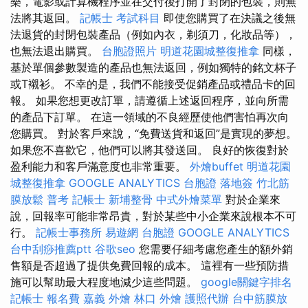
樂，電影或計算機程序並在交付後打開了封閉的包裝，則無
法將其返回。
記帳士 考試科目
即使您購買了在決議之後無
法退貨的封閉包裝產品（例如內衣，剃須刀，化妝品等），
也無法退出購買。
台胞證照片
明道花園城整復推拿
同樣，
基於單個參數製造的產品也無法返回，例如獨特的銘文杯子
或T襯衫。 不幸的是，我們不能接受促銷產品或禮品卡的回
報。 如果您想更改訂單，請遵循上述返回程序，並向所需
的產品下訂單。 在這一領域的不良經歷使他們害怕再次向
您購買。 對於客戶來說，“免費送貨和返回”是實現的夢想。
如果您不喜歡它，他們可以將其發送回。 良好的恢復對於
盈利能力和客戶滿意度也非常重要。
外燴buffet
明道花園
城整復推拿
GOOGLE ANALYTICS
台胞證 落地簽
竹北筋
膜放鬆
普考 記帳士
新埔整骨
中式外燴菜單
對於企業來
說，回報率可能非常昂貴，對於某些中小企業來說根本不可
行。
記帳士事務所
易遊網 台胞證
GOOGLE ANALYTICS
台中刮痧推薦ptt
谷歌seo
您需要仔細考慮您產生的額外銷
售額是否超過了提供免費回報的成本。 這裡有一些預防措
施可以幫助最大程度地減少這些問題。
google關鍵字排名
記帳士 報名費
嘉義 外燴
林口 外燴
護照代辦
台中筋膜放