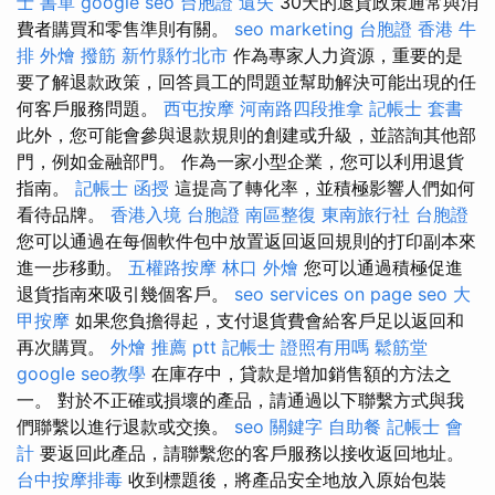
士 書單
google seo
台胞證 遺失
30天的退貨政策通常與消
費者購買和零售準則有關。
seo marketing
台胞證 香港
牛
排 外燴
撥筋 新竹縣竹北市
作為專家人力資源，重要的是
要了解退款政策，回答員工的問題並幫助解決可能出現的任
何客戶服務問題。
西屯按摩
河南路四段推拿
記帳士 套書
此外，您可能會參與退款規則的創建或升級，並諮詢其他部
門，例如金融部門。 作為一家小型企業，您可以利用退貨
指南。
記帳士 函授
這提高了轉化率，並積極影響人們如何
看待品牌。
香港入境 台胞證
南區整復
東南旅行社 台胞證
您可以通過在每個軟件包中放置返回返回規則的打印副本來
進一步移動。
五權路按摩
林口 外燴
您可以通過積極促進
退貨指南來吸引幾個客戶。
seo services
on page seo
大
甲按摩
如果您負擔得起，支付退貨費會給客戶足以返回和
再次購買。
外燴 推薦 ptt
記帳士 證照有用嗎
鬆筋堂
google seo教學
在庫存中，貸款是增加銷售額的方法之
一。 對於不正確或損壞的產品，請通過以下聯繫方式與我
們聯繫以進行退款或交換。
seo 關鍵字
自助餐
記帳士 會
計
要返回此產品，請聯繫您的客戶服務以接收返回地址。
台中按摩排毒
收到標題後，將產品安全地放入原始包裝