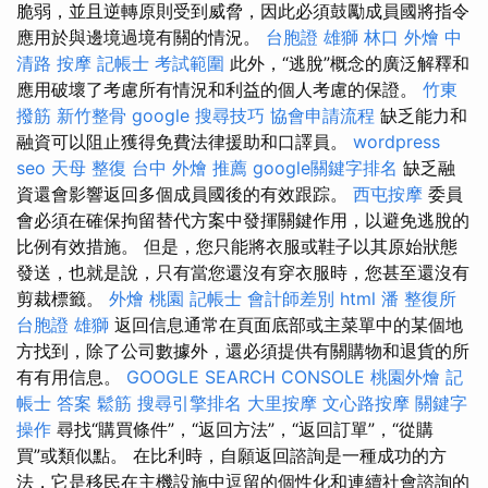
脆弱，並且逆轉原則受到威脅，因此必須鼓勵成員國將指令
應用於與邊境過境有關的情況。
台胞證 雄獅
林口 外燴
中
清路 按摩
記帳士 考試範圍
此外，“逃脫”概念的廣泛解釋和
應用破壞了考慮所有情況和利益的個人考慮的保證。
竹東
撥筋
新竹整骨
google 搜尋技巧
協會申請流程
缺乏能力和
融資可以阻止獲得免費法律援助和口譯員。
wordpress
seo
天母 整復
台中 外燴 推薦
google關鍵字排名
缺乏融
資還會影響返回多個成員國後的有效跟踪。
西屯按摩
委員
會必須在確保拘留替代方案中發揮關鍵作用，以避免逃脫的
比例有效措施。 但是，您只能將衣服或鞋子以其原始狀態
發送，也就是說，只有當您還沒有穿衣服時，您甚至還沒有
剪裁標籤。
外燴 桃園
記帳士 會計師差別
html
潘 整復所
台胞證 雄獅
返回信息通常在頁面底部或主菜單中的某個地
方找到，除了公司數據外，還必須提供有關購物和退貨的所
有有用信息。
GOOGLE SEARCH CONSOLE
桃園外燴
記
帳士 答案
鬆筋
搜尋引擎排名
大里按摩
文心路按摩
關鍵字
操作
尋找“購買條件”，“返回方法”，“返回訂單”，“從購
買”或類似點。 在比利時，自願返回諮詢是一種成功的方
法，它是移民在主機設施中逗留的個性化和連續社會諮詢的