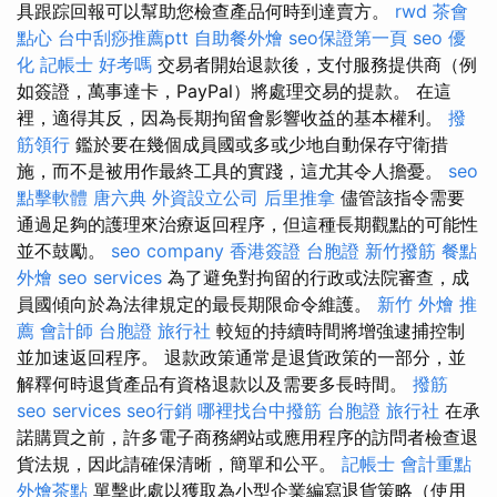
具跟踪回報可以幫助您檢查產品何時到達賣方。
rwd
茶會
點心
台中刮痧推薦ptt
自助餐外燴
seo保證第一頁
seo 優
化
記帳士 好考嗎
交易者開始退款後，支付服務提供商（例
如簽證，萬事達卡，PayPal）將處理交易的提款。 在這
裡，適得其反，因為長期拘留會影響收益的基本權利。
撥
筋領行
鑑於要在幾個成員國或多或少地自動保存守衛措
施，而不是被用作最終工具的實踐，這尤其令人擔憂。
seo
點擊軟體
唐六典
外資設立公司
后里推拿
儘管該指令需要
通過足夠的護理來治療返回程序，但這種長期觀點的可能性
並不鼓勵。
seo company
香港簽證 台胞證
新竹撥筋
餐點
外燴
seo services
為了避免對拘留的行政或法院審查，成
員國傾向於為法律規定的最長期限命令維護。
新竹 外燴 推
薦
會計師
台胞證 旅行社
較短的持續時間將增強逮捕控制
並加速返回程序。 退款政策通常是退貨政策的一部分，並
解釋何時退貨產品有資格退款以及需要多長時間。
撥筋
seo services
seo行銷
哪裡找台中撥筋
台胞證 旅行社
在承
諾購買之前，許多電子商務網站或應用程序的訪問者檢查退
貨法規，因此請確保清晰，簡單和公平。
記帳士 會計重點
外燴茶點
單擊此處以獲取為小型企業編寫退貨策略（使用