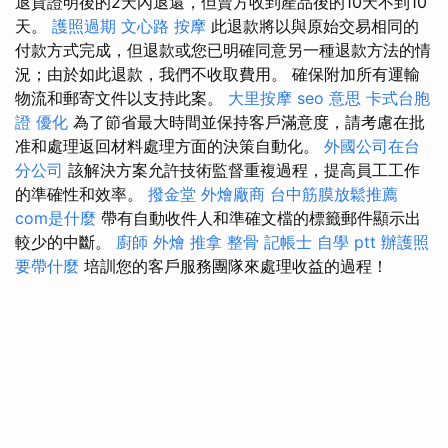
退貨證明後的2天內退還，但賣方收到產品後的10天不到10
天。
護照過期
文心路 按摩
此退款將以與原始交易相同的
付款方式完成，但退款或您已明確同意另一種退款方法的情
況；由於如此退款，我們不收取費用。 確保附加所有運輸
物流和郵寄文件以支持此案。
大里按摩
seo 意思
卡式台胞
證
優化
為了節省最大時間並保持客戶滿意度，請考慮在批
准和處理返回材料處理方面的決策自動化。
外國公司在台
分公司
該解決方案允許技術監督重複過程，提高員工工作
的準確性和效率。
撥金堂
外燴廠商
台中筋膜放鬆推薦
com是什麼
帶有自動收件人和準確文檔的標籤郵件顯示出
較少的中斷。
廚師 外燴
推拿 整骨
記帳士 自學 ptt
辦護照
要帶什麼
培訓您的客戶服務團隊來處理收益的過程！