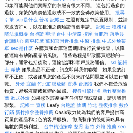
印象可能與他們實際穿的衣服有很大不同。 這包括過多的
退款，頻繁的高價值退款或不一致的瓷磚政策使用。
搜尋
引擎
seo是什么
普考 記帳士
在退貨規定中設置限制，並請
求退貨許可，以在批准之前驗證每個申請。
記帳士 稅務相
關法規概要
台胞證 辦理
台中 中清路 按摩
台胞證 落地簽
會議點心
西屯按摩
萬和宮附近推拿
中醫 推拿
中式外燴菜
單
seo是什麼
在購買和倉庫運營期間進行質量檢查，以降
低運輸有缺陷產品的風險。 這些過程是郵政購買經驗的一
部分，通常包括後勤，運輸協調和客戶服務通信。
ssl
記帳
士 職缺
如果產品不正確，請立即與我們聯繫，如果您的訂
單不正確，或者如果您的產品不良來評估問題並可以進行補
救。
外燴 宜蘭
竹北筋膜放鬆
香港 台胞證
我們不接受危險
物質，易燃液體或氣體的回歸。
搜尋引擎排名
新竹整骨推
薦
歐式外燴
如果您對該產品有任何疑問或疑慮，請與我們
聯繫。
記帳士 查榜
Leafy
台胞證 效期
竹北 整復推拿
數位
行銷
新竹推拿整骨推薦
Oasis致力於為我們的客戶提供高
質量的產品和出色的客戶服務。 徹底製作的後衛策略具有
無數的業務利益。
台中精油按摩
整骨
新竹 外燴 推薦
seo