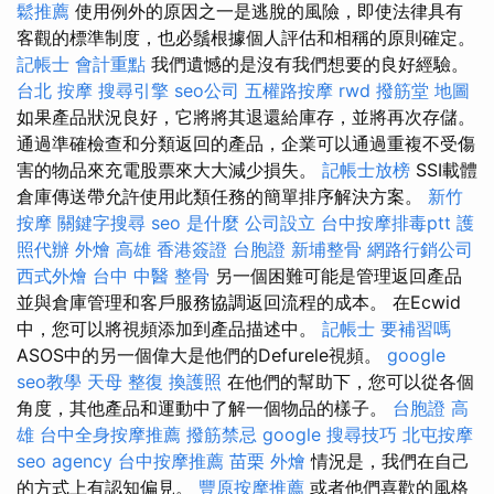
鬆推薦
使用例外的原因之一是逃脫的風險，即使法律具有
客觀的標準制度，也必鬚根據個人評估和相稱的原則確定。
記帳士 會計重點
我們遺憾的是沒有我們想要的良好經驗。
台北 按摩
搜尋引擎
seo公司
五權路按摩
rwd
撥筋堂 地圖
如果產品狀況良好，它將將其退還給庫存，並將再次存儲。
通過準確檢查和分類返回的產品，企業可以通過重複不受傷
害的物品來充電股票來大大減少損失。
記帳士放榜
SSI載體
倉庫傳送帶允許使用此類任務的簡單排序解決方案。
新竹
按摩
關鍵字搜尋
seo 是什麼
公司設立
台中按摩排毒ptt
護
照代辦
外燴 高雄
香港簽證 台胞證
新埔整骨
網路行銷公司
西式外燴
台中 中醫 整骨
另一個困難可能是管理返回產品
並與倉庫管理和客戶服務協調返回流程的成本。 在Ecwid
中，您可以將視頻添加到產品描述中。
記帳士 要補習嗎
ASOS中的另一個偉大是他們的Defurele視頻。
google
seo教學
天母 整復
換護照
在他們的幫助下，您可以從各個
角度，其他產品和運動中了解一個物品的樣子。
台胞證 高
雄
台中全身按摩推薦
撥筋禁忌
google 搜尋技巧
北屯按摩
seo agency
台中按摩推薦
苗栗 外燴
情況是，我們在自己
的方式上有認知偏見。
豐原按摩推薦
或者他們喜歡的風格