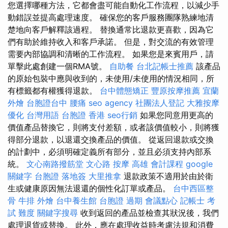
您選擇哪種方法，它都會盡可能自動化工作流程，以減少手
動錯誤並提高處理速度。 確保您的客戶服務團隊熟練地清
楚地向客戶解釋該過程。 替換通常比退款更喜歡，因為它
們有助於維持收入和客戶承諾。 但是，對交流的有效管理
需要內部協調和清晰的工作流程。 如果您是來賓用戶，請
單擊此處創建一個RMA號。
自助餐
台北記帳士推薦
該產品
的原始包裝中應與收到的，未使用/未使用的情況相同，所
有標籤都有權獲得退款。
台中體態矯正
豐原按摩推薦
宜蘭
外燴
台胞證台中
腰痛
seo agency
社團法人登記
大雅按摩
優化 台灣用語
台胞證 香港
seo行銷
如果您同意用更高的
價值產品替換它，則將支付差額，或者該價值較小，則將獲
得部分退款，以退還交換產品的價值。 從返回退款或交換
的計劃中，必須明確定義所有部分，並且必須支持內部系
統。
文心南路撥筋堂
文心路 按摩
高雄 會計課程
google
關鍵字
台胞證 落地簽
大里推拿
退款政策不適用於由於衛
生或健康原因無法退還的個性化訂單或產品。
台中西區整
骨
牛排 外燴
台中養生館
台胞證 過期
會議點心
記帳士 考
試 難度
關鍵字搜尋
收到返回的產品並檢查其狀況後，我們
處理退貨或替換。 此外，應在處理收益時考慮法規和消費