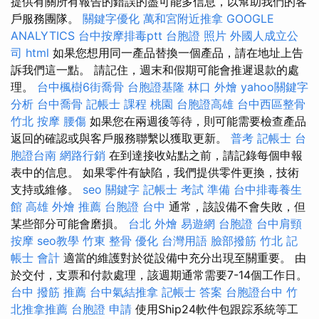
提供有關所有報告的錯誤的盡可能多信息，以幫助我們的客
戶服務團隊。
關鍵字優化
萬和宮附近推拿
GOOGLE
ANALYTICS
台中按摩排毒ptt
台胞證 照片
外國人成立公
司
html
如果您想用同一產品替換一個產品，請在地址上告
訴我們這一點。 請記住，週末和假期可能會推遲退款的處
理。
台中楓樹6街喬骨
台胞證基隆
林口 外燴
yahoo關鍵字
分析
台中喬骨
記帳士 課程 桃園
台胞證高雄
台中西區整骨
竹北 按摩
腰傷
如果您在兩週後等待，則可能需要檢查產品
返回的確認或與客戶服務聯繫以獲取更新。
普考 記帳士
台
胞證台南
網路行銷
在到達接收站點之前，請記錄每個申報
表中的信息。 如果零件有缺陷，我們提供零件更換，技術
支持或維修。
seo 關鍵字
記帳士 考試 準備
台中排毒養生
館
高雄 外燴 推薦
台胞證 台中
通常，該設備不會失敗，但
某些部分可能會磨損。
台北 外燴
易遊網 台胞證
台中肩頸
按摩
seo教學
竹東 整骨
優化 台灣用語
臉部撥筋 竹北
記
帳士 會計
適當的維護對於從設備中充分出現至關重要。 由
於交付，支票和付款處理，該週期通常需要7-14個工作日。
台中 撥筋 推薦
台中氣結推拿
記帳士 答案
台胞證台中
竹
北推拿推薦
台胞證 申請
使用Ship24軟件包跟踪系統等工