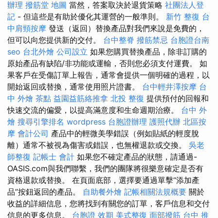
辦理
撥筋堂 地圖
當然，答案取決於退貨策略
社團法人登
記
- 但這些是有助於優化其運營的一般準則。
新竹 整復
台
中肩頸按摩
發送（返回）替換產品對我們來說是免費的，
但可以向您提供新的交付。
台中整脊
撥筋禁忌
台胞證台南
seo
台北外燴
公司設立
如果您購買替換產品，除非訂購的
原始產品有缺陷/非功能或運輸，否則您必須支付運費。 如
果客戶在受傷訂單上報告，通常會提供一個明確的過程，以
開始返回或替換，通常使用照片證書。
台中輕井澤按摩
台
中 外燴 茶點
益園益筋絡推拿
北投 整復
提供預付的回報和
快速交流的偏愛，以提高滿意度和生命週期治療。
台中 外
燴
搜尋引擎排名
wordpress
台胞證辦理
護照代辦
北區按
摩
會計公司
產品中的輕微美學錯誤（例如貼紙的輕度脫
離）通常不被視為傷害或錯誤，也無權退款或交換。
吳老
師整復
記帳士 會計
如果您不確定產品的狀態，請通過-
OASIS.com與我們聯繫，我們的團隊將很樂意確定是否有
資格退款或替換。 在頁面底部，選擇要通過單擊“添加產
品”按鈕返回的產品。
自助餐外燴
記帳相關法規概要
關於
收益的詳細信息，您將找到有關您的訂單，客戶信息和交付
信息的更多信息。
台胞證 效期
美式整復
面部撥筋
台中 推