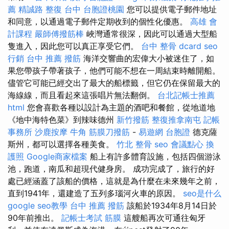
薦
精誠路 整復 台中
台胞證桃園
您可以提供電子郵件地址
和同意，以通過電子郵件定期收到的個性化優惠。
高雄 會
計課程
嚴師傅撥筋棒
峽灣通常很深，因此可以通過大型船
隻進入，因此您可以真正享受它們。
台中 整骨 dcard
seo
行銷
台中 推薦 撥筋
海洋交響曲的宏偉大小被迷住了，如
果您帶孩子帶著孩子，他們可能不想在一周結束時離開船。
儘管它可能已經交出了最大的船標籤，但它仍在保留最大的
海線線，而且看起來這張唱片無法翻倒。
台北記帳士推薦
html
您會喜歡各種以設計為主題的酒吧和餐館，從地道地
《地中海特色菜》到辣味德州
新竹撥筋
整復推拿南屯
記帳
事務所
沙鹿按摩
牛角 筋膜刀撥筋
-
易遊網 台胞證
德克薩
斯州，都可以選擇各種美食。
竹北 整骨
seo
會議點心
換
護照
Google商家檔案
船上有許多體育設施，包括四個游泳
池，跑道，南瓜和超現代健身房。 成功完成了，旅行的好
處已經涵蓋了該船的價格，這就是為什麼在未來幾年之前，
直到1941年，還建造了五列多瑙河火車的原因。
seo是什么
google seo教學
台中 推薦 撥筋
該船於1934年8月14日於
90年前推出。
記帳士考試
筋膜
這艘船再次可通往匈牙