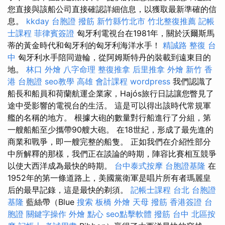
您直接與該船公司直接確認詳細信息，以獲取最新準確的信
息。
kkday 台胞證
撥筋 新竹縣竹北市
竹北整復推薦
記帳
士課程
菲律賓簽證
匈牙利電視台在1981年，關於沃爾斯馬
蒂的黃金時代和匈牙利的匈牙利海洋水手！
精誠路 整復 台
中
匈牙利水手陪同遊輪，從阿姆斯特丹的裝載到遠東目的
地。
林口 外燴
八字命理 整復推拿
后里推拿
外燴 新竹
香
港 台胞證
seo教學
高雄 會計課程
wordpress
我們認識了
船長和船員和荷蘭航運企業家，Hajós旅行日誌讓您瞥見了
途中受影響的電視台的生活。 這是可以得出該時代常規軍
艦的名稱的地方。 根據大砲的數量對行船進行了分組，第
一艘船船至少攜帶90艘大砲。 在18世紀，形成了最先進的
商業和戰爭，即一艘完整的船隻。 正如我們在介紹性部分
中所解釋的那樣，我們正在談論的時期，陣容比賽相互競爭
以使大西洋成為最快的時期。
台中泰式按摩
台胞證基隆
在
1952年的第一條道路上，美國黨衛軍是唱片所有者瑪麗皇
后的最早記錄，這是最快的剃須。
記帳士課程 台北
台胞證
基隆
藍絲帶（Blue
搜索
板橋 外燴
天母 撥筋
香港簽證 台
胞證
關鍵字操作
外燴 點心
seo點擊軟體
撥筋 台中
北區按