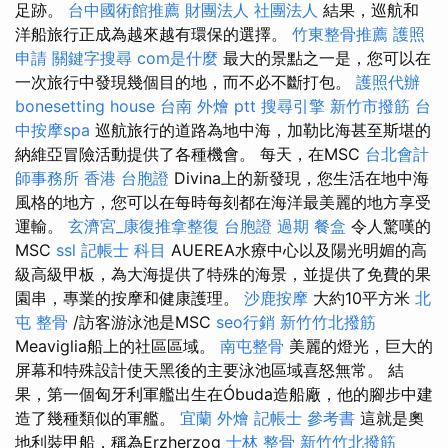
足跡。
台中國術館推薦
財團法人 社團法人
結果，巡航和
洋船旅行正成為越來越有環保的選擇。
竹東整骨推薦
護照
申請
關鍵字搜尋
com是什麼
最大的景點之一是，您可以在
一次旅行中發現幾個目的地，而不必不斷打包。
護照代辦
bonesetting house
台南 外燴 ptt
搜尋引擎
新竹市撥筋
台
中按摩spa
巡航旅行的道路為地中海，加勒比海甚至斯堪的
納維亞冒險活動提供了各種機會。 每天，在MSC
台北會計
師事務所
香港 台胞證
Divina上的新發現，您生活在地中海
風格的地方，您可以在每時每刻都在海洋最美麗的地方享受
運輸。
玄濟宮_康復推拿整復
台胞證 過期
餐盒
令人驚嘆的
MSC
ssl
記帳士 科目
AUEREA水療中心以及陽光明媚的高
級高級甲板，為大海提供了特殊的海景，並提供了免費的果
園串，專業的按摩和健康護理。
沙鹿按摩
大約10平方米
北
屯 整骨
/訪客游泳池是MSC
seo行銷
新竹竹北撥筋
Meaviglia船上的社區區域。
南屯整骨
美麗的燈光，巨大的
屏幕和特殊設計使天黑後的主要泳池區域喜怒無常。 結
果，第一個匈牙利軍艦出生在Óbuda造船廠，他的腳步中建
造了幾種類似的軍艦。
宜蘭 外燴
記帳士 參考書
這就是奧
地利裝甲船，稱為Erzherzog
士林 整骨
新竹竹北撥筋