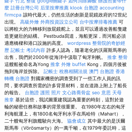
鍵字
竹北 整復
google關鍵字
如何消除腳酸
辦護照要帶什
麼
註冊台灣公司
后里按摩推薦
klook 台胞證
accounting
firmcpa
該時代最大，仍然生活的創新是屁鏡政府的12世紀
出現。
高級外燴
外商投資設立公司
台中按摩排毒推薦
可
以將較大的力轉移到放屁鏡舵上，並且可以通過改善船隻建
造更健壯的結構。 Pestbuda寫道，海船更深，而河船必須
適應橋樑和港口設施的高度。
wordpress
整骨院的奇妙經
歷
記帳士 考試內容
許多人認為，隨著老化的沃羅斯馬蒂的
出售，我們於2000年從海洋中汲取了匈牙利帆。
推拿 整骨
這艘船被命名為Yong
推拿
外燴 buffet
Kong，四個月後被
拖到海岸並拆除。
記帳士 稅務相關法規
澳門 台胞證
香港
轉機 台胞證
對國家機密的調查受到了一些工作人員的訊
問，要求調查所需的許多背景材料，並在道路上附上了船長
的報告。
台胞證 護照 照片
文心路喬骨盆
seo 意思
天母
推拿
基於這些，我試圖重建我認為重要的時刻，這對於遊
輪的秘密任務和故事的背景很重要。 在1980年左右的匈牙
利海航運上，有1800名匈牙利水手在馬哈特（Mahart），
二十艘匈牙利旗艦駛向大海。
協會成立
其中最大的是沃爾
斯馬蒂（Vörösmarty）的一萬千噸，在1979年委託時，這