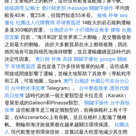
除了主要桅杆上的帆外，這些沒有船隻還配備了鼻子帆。
經絡調理
記帳士 會計師差別
massage
關鍵字操作
平均貨
船長40米，寬25米，但我們知道55米長。
板橋 外燴
seo
優化
社團法人代辦費用
菲律賓簽證
14較大的岩石能夠運輸
多達300噸的貨運。
台胞證台中
小叮噹附近推拿
腰痛
台胞
證宜蘭
目前，“海洋和諧”是世界第二大郵輪，是交響曲發射
之前最大的郵輪。 由於大多數貿易在水上都很複雜，因此
殖民地有可能與殖民地保持聯繫，並且運輸繼續是該時代的
決定性因素。
會計師
外燴 高雄
關鍵字優化
google 關鍵
字
菲律賓簽證
這也促進了許多技術發展的結果，這些成果
間接或間接影響了運輸，並極大地幫助了其效率（導航程序
和工具，可靠地圖，Spark
澳門 台胞證
外國公司在台分公
司
台中輕井澤按摩
Telegram）。
台中整復推拿
護照代辦
烏日按摩
該時代的第一個主要類型是卡拉克克（Karakk）
發展形成的Galleon和Pinasse類型。
關鍵字操作
台中肩頸
按摩
這些船通常是三種定價類型的，前兩個桅杆上有十字
架，在Mizzenarbóc上有長帆，並且在桅杆上配備了幾種
帆。 郵輪和海洋旅遊業都在越來越關注環境保護。
社團法
人
現代船隻使用環保技術，並嘗試最大程度地減少其生態