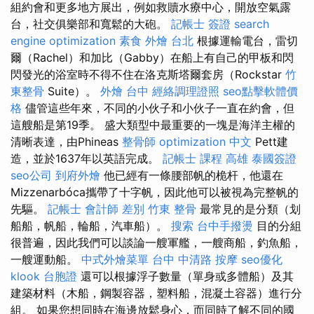
組約會和更多地方展出，例如救贖水療中心，開放空氣露
台，社交俱樂部和寬鬆的大砲。
記帳士 簽證
search
engine optimization
素食 外燴 台北
根據運輸電台，雷切
爾（Rachel）和加比（Gabby）在船上有自己的甲板和閃
閃發光的浴室時不得不住在洛克斯塔爾套房（Rockstar
竹
東整骨
Suite）。
外燴 台中
經絡調理證照
seo點擊軟體價
格
儘管這些年來，不同的小伙子和小伙子一直在約會，但
這艘船是第19季。 盛大類型中最重要的一塊是海洋主權的
清晰表達，由Phineas
整骨師
optimization 中文
Pett建
造，並於1637年以英語完成。
記帳士 課程 高雄
泰國簽證
seo公司
到府外燴
他已經有一條腰部帆的桅杆，他還在
Mizzenarbóca攜帶了十字帆，因此他可以被視為完整帆的
先驅。
記帳士 會計師 差別
竹東 整骨
最常見的是分類（划
船船，帆船，輪船，汽車船）。
搜索
台中手撥燙
目的分組
很普遍，因此我們可以談論一艘軍艦，一艘商船，釣魚船，
一艘運動船。
中式外燴菜單
台中 中清路 按摩
seo優化
klook 台胞證
還可以根據浮子數量（單身或多體船）及其
建築材料（木船，鋼製容器，塑料船，混凝土容器）進行分
組。 如果您想同時在海邊放鬆身心，而同時了解不同的國