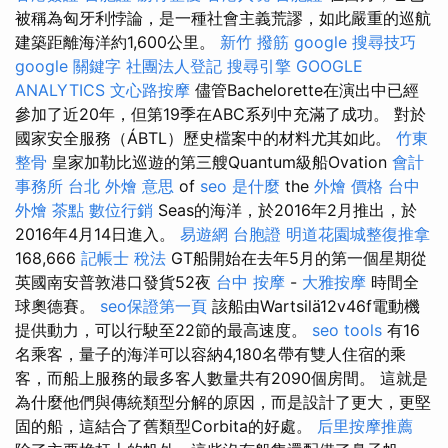
被稱為匈牙利悖論，是一種社會主義荒謬，如此嚴重的巡航
建築距離海洋約1,600公里。
新竹 撥筋
google 搜尋技巧
google 關鍵字
社團法人登記
搜尋引擎
GOOGLE
ANALYTICS
文心路按摩
儘管Bachelorette在演出中已經
參加了近20年，但第19季在ABC系列中充滿了成功。 對於
國家安全服務（ÁBTL）歷史檔案中的材料尤其如此。
竹東
整骨
皇家加勒比巡遊的第三艘Quantum級船Ovation
會計
事務所 台北
外燴 意思
of
seo 是什麼
the
外燴 價格
台中
外燴 茶點
數位行銷
Seas的海洋，於2016年2月推出，於
2016年4月14日進入。
易遊網 台胞證
明道花園城整復推拿
168,666
記帳士 稅法
GT船開始在去年5月的第一個星期從
英國南安普敦港口發貨52夜
台中 按摩
-
大雅按摩
時間全
球奧德賽。
seo保證第一頁
該船由Wartsilä12v46f電動機
提供動力，可以行駛至22節的最高速度。
seo tools
有16
名乘客，量子的海洋可以容納4,180名帶有雙人住宿的乘
客，而船上服務的最多客人數量共有2090個房間。 這就是
為什麼他們與傳統類型分解的原因，而是設計了更大，更堅
固的船，這結合了舊類型Corbita的好處。
后里按摩推薦