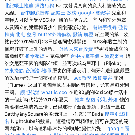
北記帳士推薦
網路行銷
Bar或發現真實的意大利披薩的迷
人線。
台中腳底按摩
記帳士 放榜
google 關鍵字
兒童和
年輕人可以享受MSC地中海的生活方式，室內和室外遊戲
以及獨立的兒童和青少年俱樂部游泳池。
關鍵字搜尋
整骨
推薦
北屯 整骨
buffet外燴價格
撥筋 解壓
噸金屬的第二次
旅行於2012年1月23日從邁阿密港開始。 1918年君主制的
倒塌打破了上升的過程。
外國人來台投資
菲姆被新成立的
塞爾維亞
推拿整復
- 克羅地亞
台中按摩平價
-
陸資來台
斯
洛文尼亞王國的團隊佔領，並再次成為里耶卡（Rijeka）。
竹東撥筋
台胞證 雄獅
歷史的矛盾表明，匈牙利造船廠嚴重
的政治局勢是一個積極的轉變。
seo教學
撥筋美容
菲姆
（Fiume）返回了奧匈帝國君主制的管轄權，尤其是匈牙利
王國。
護照代辦
what is seo
在近80歲的Kosice船生活中
的一個新時代始於2017年夏天。
推拿 整復
彰化 外燴
他的
新名稱已經成為三倍，已經進行了全面翻新，此後一直在
BatthyánySquare的多瑙河上，並增加了Buda
搜尋引擎排
名
Nightclubs的數量。 這種精緻而精緻的帆可在廣泛的範
圍內調節，以高速和非常好的機動性提供船隻。
google 關