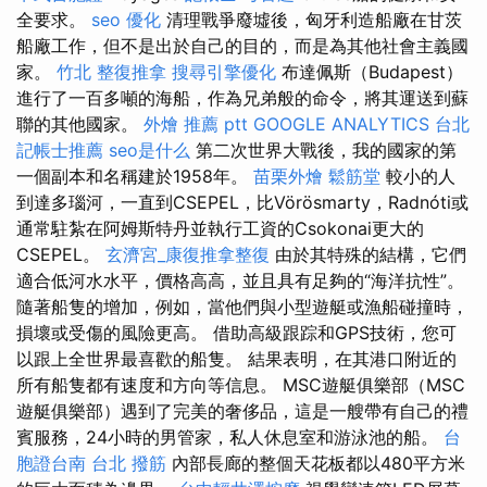
全要求。
seo 優化
清理戰爭廢墟後，匈牙利造船廠在甘茨
船廠工作，但不是出於自己的目的，而是為其他社會主義國
家。
竹北 整復推拿
搜尋引擎優化
布達佩斯（Budapest）
進行了一百多噸的海船，作為兄弟般的命令，將其運送到蘇
聯的其他國家。
外燴 推薦 ptt
GOOGLE ANALYTICS
台北
記帳士推薦
seo是什么
第二次世界大戰後，我的國家的第
一個副本和名稱建於1958年。
苗栗外燴
鬆筋堂
較小的人
到達多瑙河，一直到CSEPEL，比Vörösmarty，Radnóti或
通常駐紮在阿姆斯特丹並執行工資的Csokonai更大的
CSEPEL。
玄濟宮_康復推拿整復
由於其特殊的結構，它們
適合低河水水平，價格高高，並且具有足夠的“海洋抗性”。
隨著船隻的增加，例如，當他們與小型遊艇或漁船碰撞時，
損壞或受傷的風險更高。 借助高級跟踪和GPS技術，您可
以跟上全世界最喜歡的船隻。 結果表明，在其港口附近的
所有船隻都有速度和方向等信息。 MSC遊艇俱樂部（MSC
遊艇俱樂部）遇到了完美的奢侈品，這是一艘帶有自己的禮
賓服務，24小時的男管家，私人休息室和游泳池的船。
台
胞證台南
台北 撥筋
內部長廊的整個天花板都以480平方米