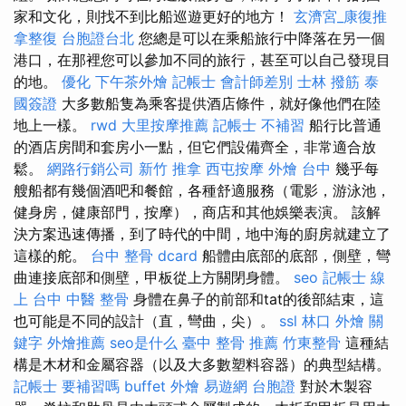
家和文化，則找不到比船巡遊更好的地方！
玄濟宮_康復推
拿整復
台胞證台北
您總是可以在乘船旅行中降落在另一個
港口，在那裡您可以參加不同的旅行，甚至可以自己發現目
的地。
優化
下午茶外燴
記帳士 會計師差別
士林 撥筋
泰
國簽證
大多數船隻為乘客提供酒店條件，就好像他們在陸
地上一樣。
rwd
大里按摩推薦
記帳士 不補習
船行比普通
的酒店房間和套房小一點，但它們設備齊全，非常適合放
鬆。
網路行銷公司
新竹 推拿
西屯按摩
外燴 台中
幾乎每
艘船都有幾個酒吧和餐館，各種舒適服務（電影，游泳池，
健身房，健康部門，按摩），商店和其他娛樂表演。 該解
決方案迅速傳播，到了時代的中間，地中海的廚房就建立了
這樣的舵。
台中 整骨 dcard
船體由底部的底部，側壁，彎
曲連接底部和側壁，甲板從上方關閉身體。
seo
記帳士 線
上
台中 中醫 整骨
身體在鼻子的前部和tat的後部結束，這
也可能是不同的設計（直，彎曲，尖）。
ssl
林口 外燴
關
鍵字
外燴推薦
seo是什么
臺中 整骨 推薦
竹東整骨
這種結
構是木材和金屬容器（以及大多數塑料容器）的典型結構。
記帳士 要補習嗎
buffet 外燴
易遊網 台胞證
對於木製容