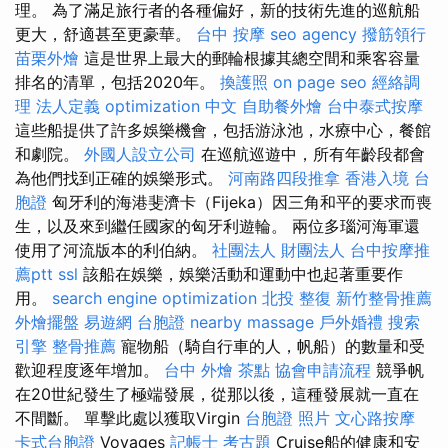
理。 為了滿足旅行者的各種偏好，新的技術先進的巡航船
更大，舒適甚至更豪華。
台中 按摩
seo agency
撥筋領行
苗栗外燴
這是世界上最大的郵輪根據其總空間和乘客容量
排名的清單，包括2020年。
換護照
on page seo
經絡調
理
法人定義
optimization 中文
自助餐外燴
台中泰式按摩
這些船提供了許多娛樂機會，包括游泳池，水療中心，餐館
和劇院。
外國人設立公司
在巡航巡遊中，所有年齡段都會
為他們找到正確的娛樂形式。
河南路四段推拿
香港入境 台
胞證
匈牙利的海港斐濟卡（Fijeka）因三角和平的要求而喪
生，以及來到繼任國家的匈牙利遊輪。 兩位多瑙河海軍還
使用了河流版本的利伯納。
社團法人 財團法人
台中按摩推
薦ptt
ssl
該船在娛樂，娛樂活動和運動中也起著重要作
用。
search engine optimization
北投 整復
新竹整骨推薦
外燴擺盤
易遊網 台胞證
nearby massage
戶外婚禮
搜索
引擎
整骨推薦
寵物船（騎自行車的人，帆船）的數量和受
歡迎程度逐年增加。
台中 外燴 茶點
協會申請流程
競爭帆
在20世紀發生了極端發展，從那以後，這種發展就一直在
不間斷。 單擊此處以獲取Virgin
台胞證 照片
文心路按摩
卡式台胞證
Voyages
記帳士 考古題
Cruise船的健康和安