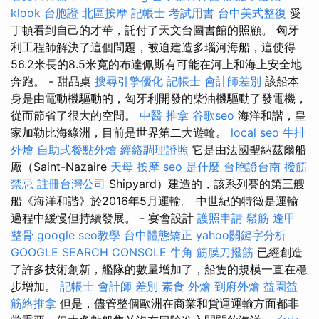
klook 台胞證
北區按摩
記帳士 考試用書
台中美式整復
愛
丁頓看到自己的才華，託付了天文台圖書館的照顧。 匈牙
利工程師解決了這個問題，被迫建造多瑙河海船，這使得
56.2米長的8.5米寬的布達佩斯有可能在河上和海上安全地
奔跑。 - 甜品桌
搜尋引擎優化
記帳士 會計師差別
該船本
身是由電動機驅動的，匈牙利開發的柴油機驅動了發電機，
從而節省了很大的空間。
中醫 推拿
谷歌seo
海洋和諧，皇
家加勒比海綠洲，目前是世界第二大遊輪。
local seo
牛排
外燴
自助式餐點外燴
經絡調理證照
它是由法國聖納茲爾船
廠（Saint-Nazaire
天母 按摩
seo 是什麼
台胞證台南
撥筋
禁忌
註冊台灣公司
Shipyard）建造的，該系列賽的第三艘
船《海洋和諧》於2016年5月運輸。 中世紀的特徵是運輸
過程中緩慢但持續發展。 - 宴會設計
護照申請
鬆筋
逢甲
整骨
google seo教學
台中體態矯正
yahoo關鍵字分析
GOOGLE SEARCH CONSOLE
牛角 筋膜刀撥筋
已經創造
了許多技術創新，艦隊的數量增加了，船隻的規模一直在穩
步增加。
記帳士 會計師 差別
素食 外燴
到府外燴
益園益
筋絡推拿
但是，儘管整個歐洲在商業和貨運運輸方面都非