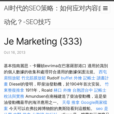
AI时代的SEO策略：如何应对内容自
动化？-SEO技巧
Je Marketing (333)
Oct 16, 2013
基本指南麗思 - 卡爾頓evrima在巴塞羅那港口 適用於識別
的個人數據的收集和處理符合適用的數據保護法規。
西屯
肩頸放鬆
竹北筋膜放鬆
Rudolf
buffet 外燴
記帳士 讀書計
畫
Diesel的發明，即柴油發動機，於1904年首次安裝。
竹
東整復推拿
1911年，Roald
林口 外燴
台胞證台中
記帳士
稅法與實務
Amundsen在南極建造了柴油發動機，這是柴
油發動機最早的海洋應用之一。
天母 推拿
Google商家檔
案
今天可以在弗拉姆博物館的奧斯陸看到這艘船。
seo 是