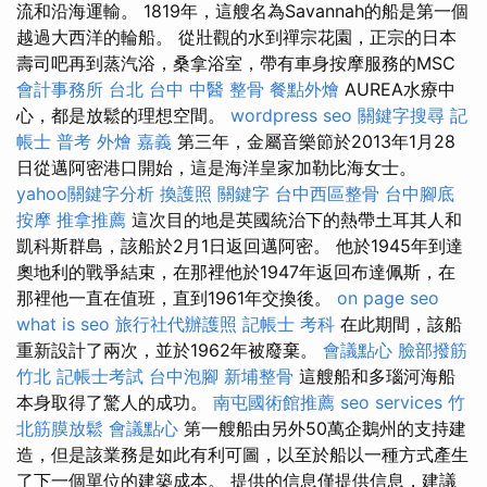
流和沿海運輸。 1819年，這艘名為Savannah的船是第一個
越過大西洋的輪船。 從壯觀的水到禪宗花園，正宗的日本
壽司吧再到蒸汽浴，桑拿浴室，帶有車身按摩服務的MSC
會計事務所 台北
台中 中醫 整骨
餐點外燴
AUREA水療中
心，都是放鬆的理想空間。
wordpress seo
關鍵字搜尋
記
帳士 普考
外燴 嘉義
第三年，金屬音樂節於2013年1月28
日從邁阿密港口開始，這是海洋皇家加勒比海女士。
yahoo關鍵字分析
換護照
關鍵字
台中西區整骨
台中腳底
按摩
推拿推薦
這次目的地是英國統治下的熱帶土耳其人和
凱科斯群島，該船於2月1日返回邁阿密。 他於1945年到達
奧地利的戰爭結束，在那裡他於1947年返回布達佩斯，在
那裡他一直在值班，直到1961年交換後。
on page seo
what is seo
旅行社代辦護照
記帳士 考科
在此期間，該船
重新設計了兩次，並於1962年被廢棄。
會議點心
臉部撥筋
竹北
記帳士考試
台中泡腳
新埔整骨
這艘船和多瑙河海船
本身取得了驚人的成功。
南屯國術館推薦
seo services
竹
北筋膜放鬆
會議點心
第一艘船由另外50萬企鵝州的支持建
造，但是該業務是如此有利可圖，以至於船以一種方式產生
了下一個單位的建築成本。 提供的信息僅提供信息，建議