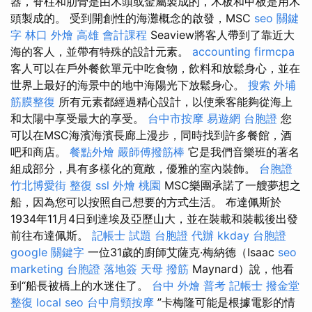
器，脊柱和肋骨是由木頭或金屬製成的，木板和甲板是用木
頭製成的。 受到開創性的海灘概念的啟發，MSC
seo 關鍵
字
林口 外燴
高雄 會計課程
Seaview將客人帶到了靠近大
海的客人，並帶有特殊的設計元素。
accounting firmcpa
客人可以在戶外餐飲單元中吃食物，飲料和放鬆身心，並在
世界上最好的海景中的地中海陽光下放鬆身心。
搜索
外埔
筋膜整復
所有元素都經過精心設計，以使乘客能夠從海上
和太陽中享受最大的享受。
台中市按摩
易遊網 台胞證
您
可以在MSC海濱海濱長廊上漫步，同時找到許多餐館，酒
吧和商店。
餐點外燴
嚴師傅撥筋棒
它是我們音樂班的著名
組成部分，具有多樣化的寬敞，優雅的室內裝飾。
台胞證
竹北博愛街 整復
ssl
外燴 桃園
MSC樂團承諾了一艘夢想之
船，因為您可以按照自己想要的方式生活。 布達佩斯於
1934年11月4日到達埃及亞歷山大，並在裝載和裝載後出發
前往布達佩斯。
記帳士 試題
台胞證 代辦
kkday 台胞證
google 關鍵字
一位31歲的廚師艾薩克·梅納德（Isaac
seo
marketing
台胞證 落地簽
天母 撥筋
Maynard）說，他看
到“船長被橋上的水迷住了。
台中 外燴
普考 記帳士
撥金堂
整復
local seo
台中肩頸按摩
”卡梅隆可能是根據電影的情