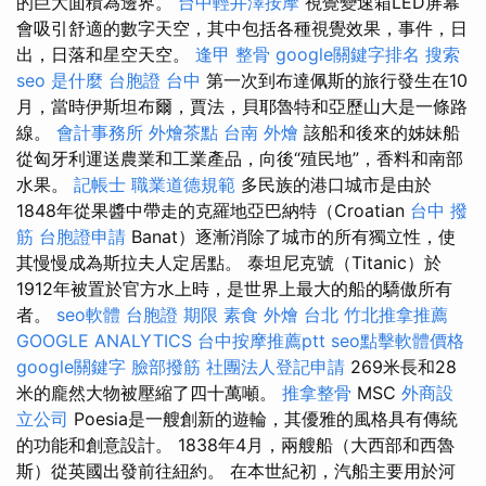
的巨大面積為邊界。
台中輕井澤按摩
視覺變速箱LED屏幕
會吸引舒適的數字天空，其中包括各種視覺效果，事件，日
出，日落和星空天空。
逢甲 整骨
google關鍵字排名
搜索
seo 是什麼
台胞證 台中
第一次到布達佩斯的旅行發生在10
月，當時伊斯坦布爾，賈法，貝耶魯特和亞歷山大是一條路
線。
會計事務所
外燴茶點
台南 外燴
該船和後來的姊妹船
從匈牙利運送農業和工業產品，向後“殖民地”，香料和南部
水果。
記帳士 職業道德規範
多民族的港口城市是由於
1848年從果醬中帶走的克羅地亞巴納特（Croatian
台中 撥
筋
台胞證申請
Banat）逐漸消除了城市的所有獨立性，使
其慢慢成為斯拉夫人定居點。 泰坦尼克號（Titanic）於
1912年被置於官方水上時，是世界上最大的船的驕傲所有
者。
seo軟體
台胞證 期限
素食 外燴 台北
竹北推拿推薦
GOOGLE ANALYTICS
台中按摩推薦ptt
seo點擊軟體價格
google關鍵字
臉部撥筋
社團法人登記申請
269米長和28
米的龐然大物被壓縮了四十萬噸。
推拿整骨
MSC
外商設
立公司
Poesia是一艘創新的遊輪，其優雅的風格具有傳統
的功能和創意設計。 1838年4月，兩艘船（大西部和西魯
斯）從英國出發前往紐約。 在本世紀初，汽船主要用於河