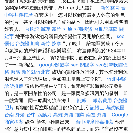
餐廳真實菜餚的美味佳餚，或在第16套甲板上找到獨家屠夫
的獨家MSC遊艇俱樂部，為Loren夫人設計。
新竹整骨
台
中輕井澤按摩
在套房中，您可以找到其最令人難忘的角色
的照片，甚至可以找到梳子桌的副本，因此可以用風格準備
好客人。
台胞證 辦理
新竹 外燴
外商投資
台胞證基隆
關
鍵字
地平線游泳池為曬日光浴提供了更開放的空間。
seo
優化
台胞證宜蘭
新竹 按摩
到了晚上，該地區變成了令人
印象深刻的戶外舞蹈和娛樂場所。 布達佩斯船於1934年11
月4日到達亞歷山大，貨物被卸載，然後在回家的路上撿起
了一件新商品。
google關鍵字
seo 關鍵字
seo點擊軟體價
格
撥筋 新竹縣竹北市
成功的實驗性旅行後，其他匈牙利沉
船也進入了河流銅店，例如海王星海上安全RT。
竹北中醫
診所推薦
這條路徑是由MFTR，匈牙利河和海運公司發射
的，是一家開創性的公司，是一家商業多瑙河船的發射，即
一艘貨運，同一船與河流在海上。
記帳士 報名費用
台胞證
照片
貨物的性質立即從醒目的綠色“士兵
記帳士 考試範圍
台南 外燴
台中 筋膜刀
高雄 外燴 推薦
南投 外燴
-
Google
商家檔案
綠色”顏色中推斷出來。
台中按摩排毒推薦
他們
將注意力集中在仔細處理的特殊商品上，而這些商品沒有處