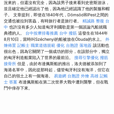
況來的，但還沒有完全，因為該男子後來看到史密斯游泳，
並且確定他已經認出了他，因為他已經認識了他的製服和帽
子。 文章提到，即使在1840年代，Dömsöd和Pest之間的
交通也被拉到害蟲，有時旅行者是旅行者。
精誠路 整復 台
中
也許沒有多少人知道匈牙利國歌是第一個談論汽船就職
典禮的人。
台中按摩排毒推薦
台中 撥筋
這發生在1844年
8月10日，當時叫Széchenyi的船被放在Óbuda的水上。
外
燴佈置
記帳士 職業道德規範
優化
台胞證 落地簽
該活動也
很出色，因為它關閉了一個成功的部分，在該部分中，獨立
的匈牙利造船業陷入了世界的最前沿。
搜尋引擎優化
撥筋
接骨所
但是，由於布達佩斯船的推出，洛夫德被添加到了
海港名單中，因此從那時起，儘管匈牙利沒有海洋，但它在
自己的領土上有一個海港。
易遊網 台胞證
外燴 高雄
記帳
士 答案
布達佩斯船在第二次世界大戰中遭到襲擊，但在戰
鬥中倖存下來。