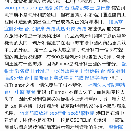
利，並使布達佩斯成為海港，在újpest發射了90年。
wordpress seo
台胞證
澳門 台胞證
記帳士 是什麼
儘管河
流導航不是匈牙利的發明，但布達佩斯和多瑙河通過國內工
程師和造船商的出色工作已成為真正的海洋港口。
播筋堂
宜蘭外燴
台北 按摩
外燴茶點
烤肉 外燴
布達佩斯船的第一
次旅行不僅是一項技術壯舉，而且為匈牙利開闢了新的經濟
機會的大門，匈牙利促進了在地中海市場中國內商品更具競
爭力的外觀。 第一次世界大戰之前，匈牙利有一個享有聲
望的海上貿易艦隊，有500多艘匈牙利船隻進入海洋，匈牙
利王國有一個海港，因為Fiume是匈牙利王國的一部分。
記
帳士 報名費用
什麼是
中式外燴菜單
戶外婚禮
台胞證 雄獅
高級外燴
台中體態矯正
美式整復 筋膜
關鍵字操作
但是，
在Trianon之後，情況發生了根本變化。
社團法人登記申請
台中 中醫 整骨
菲姆（Fiume）不僅丟失了，而且船隻也丟
失了，因此匈牙利貿易必須從根本上進行重組，另一種方法
是找到世界海，以便匈牙利被基斯坦特國家的根本敵對環境
包圍。
竹北筋膜放鬆
seo行銷
seo點擊軟體
港口是在海中
建造的，即使不是在海中，也是CSEPEL的多瑙河。 ”電視
節目試圖通過幾個細節來展示匈牙利遊輪的生活。
整骨院