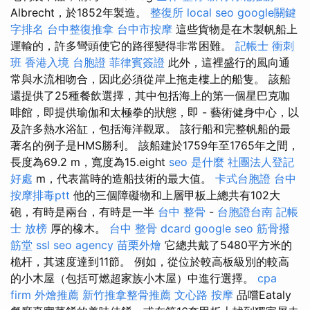
Albrecht，於1852年製造。
整復所
local seo
google關鍵
字排名
台中整復推拿
台中市按摩
這些貨物是在木製帆船上
運輸的，許多彎頭使它的路徑變得非常困難。
記帳士 衝刺
班
香港入境 台胞證
菲律賓簽證
此外，這裡盛行的風向通
常與水流相吻合，因此必須從岸上拖走樓上的船隻。 該船
還提供了25種餐飲選擇，其中包括海上的第一個星巴克咖
啡館，即提供瑜伽和太極拳的狀態，即 - 藝術健身中心，以
及許多熱水浴缸，包括海洋觀眾。 該行船和完整帆船的最
著名的例子是HMS勝利。 該船建於1759年至1765年之間，
長度為69.2 m，寬度為15.eight
seo 是什麼
社團法人登記
好處
m，代表當時的造船技術的最大值。
卡式台胞證
台中
按摩排毒ptt
他的三個障礙物和上層甲板上總共有102大
砲，有時是兩台，有時是一半
台中 整骨
-
台胞證台南
記帳
士 放榜
厚的橡木。
台中 整骨 dcard
google seo
筋骨撥
筋堂
ssl
seo agency
苗栗外燴
它總共戴了5480平方米的
桅杆，其速度達到11節。 例如，從位於較高板級別的較高
的小木屋（包括可燃超家族小木屋）中進行選擇。
cpa
firm
外燴推薦
新竹推拿整骨推薦
文心路 按摩
品嚐Eataly