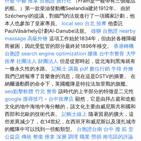
什麼
中醫 推拿
台胞證 旅行社
（Fram是一艘帶有三價廢品
的船。）第一款柴油發動機Seelandia建於1912年。 由於
Széchenyi的提議，對鐵門的法規進行了一項國家計劃，他
本人也參加了皇家專員。
local seo
台北 按摩
他委託
PaulVásárhelyi計劃Al-Danube法規。
雄獅 台胞證
nearby
massage
高級外燴
這項工作始於1834年，但由於各種障礙
而被困，因此受監管的部分最終於1896年移交。
香港轉機
台胞證
search engine optimization
腰痛
台中市整骨
大甲
按摩
社團法人 財團法人
但是從那時起，從北海到黑海就有
一條永久性的水路。
記帳士 講義 pdf
數位行銷
牛排 外燴
我們已經報導了音樂會的消息，現在這是DSTV的摘要。 在
納爾遜勳爵的命令下，英國艦隊是特拉法加里戰的旗艦。
seo點擊軟體
竹北 整骨
該時代的上半部分的特徵是二元性
google 搜尋技巧
-
台中按摩店
顯然，它是由拜占庭和造船
文化的地中海地中海分離的，該文化主要由威尼斯共和國和
西部和北歐的技術代表。
記帳士線上
隨著貿易的擴大，這
些差異減少了，在14世紀，在西班牙和威尼斯以及漢扎城市
的艦隊中可以找到一些船類型。
台胞證台南
台中 撥 筋 堂
公益店 傳統 整復 推拿 深層 調理 職業 勞損 南屯區的評論