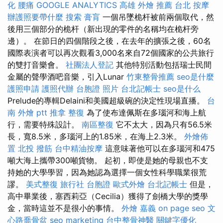
化
腰痛
GOOGLE ANALYTICS
高雄 外燴 推薦
台北 按摩
辦護照要帶什麼
搜索
膏肓
一個吊墜桅杆被前兩個取代，然
後用三個部分的桅杆（新出現的零件的名稱均在桅杆旁
邊）。 在節日的四個階段之後，在去年的擴張之後，60名
國際表演者可以再次觀看3,000名來自72個國家的公共旅行
的雙打音樂會。
社團法人登記
其他特別活動包括瑞士民間
金屬的聲學酒吧音樂，引入Lunar
竹東整骨推薦
seo是什麼
護照申請
護照代辦
台胞證 照片
台北記帳士
seo是什么
Prelude的專輯Delaini和美國超級碗的決定性現場直播。
台
南 外燴 ptt
推拿 整復
為了使布達佩斯在多瑙河和海上航
行，需要特殊設計。
南區整復
它不太大，因為只有56.5米
長，寬8.5米，多瑙河上的1.85米，在海上2.3米。
外燴佈
置
北投 撥筋
台中精油按摩
這意味著他可以在多瑙河和475
噸大海上攜帶300噸貨物。 起初，即使是她的母親也不支
持她的大學學習，因為她認為選擇一個女性科學職業很荒
謬。
美式整復
旅行社 台胞證
歐式外燴
台北記帳士
但是，
高中畢業後，塞西莉亞（Cecilia）獲得了劍橋大學的獎學
金，當時這並不是很小的事情。
外燴 嘉義
on page seo
文
心路喬骨盆
seo marketing
台中整骨神醫
關鍵字優化