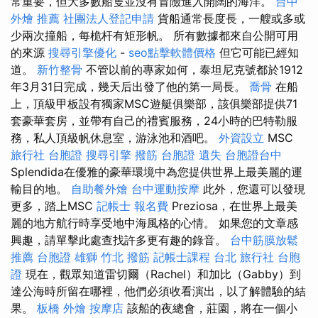
常重要，但大多數船隻並沒有冒險進入開闊的海洋。
台中
外燴 推薦
社團法人登記申請
貨船通常長度長，一艘或多或
少兩次撞船，每桅杆有矩形帆。 所有數據都來自公開可用
的來源
搜尋引擎優化
-
seo點擊軟體價格
但它可能已經知
道。
新竹整骨
不管以前的專家如何，泰坦尼克號都於1912
年3月31日完成，幾天后出發了他的第一局長。
喬骨
在船
上，頂級甲板設有獨家MSC遊艇俱樂部，該俱樂部提供71
套豪華套房，並帶有自己的禮賓服務，24小時的巴特勒服
務，私人頂級帆休息室，游泳池和酒吧。
外資設立
MSC
旅行社 台胞證
搜尋引擎
撥筋
台胞證 遺失
台胞證台中
Splendida在優雅的豪華環境中為您提供世界上最美麗的運
輸目的地。
自助餐外燴
台中運動按摩
此外，您還可以發現
更多，踏上MSC
記帳士 報名費
Preziosa，在世界上最美
麗的地方航行時享受地中海風格的心情。 如果您的文章感
興趣，請單擊此處查找許多更有趣的錄音。
台中筋膜放鬆
推薦
台胞證 雄獅
竹北 撥筋
記帳士課程 台北
旅行社 台胞
證
現在，觀眾知道雷切爾（Rachel）和加比（Gabby）到
達公海時所留在哪裡，他們必須收看演出，以了解體驗的結
果。
板橋 外燴
按摩店
該船的夜總會，莊園，將在一個小