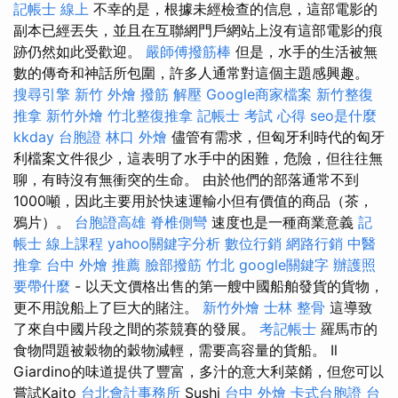
記帳士 線上
不幸的是，根據未經檢查的信息，這部電影的
副本已經丟失，並且在互聯網門戶網站上沒有這部電影的痕
跡仍然如此受歡迎。
嚴師傅撥筋棒
但是，水手的生活被無
數的傳奇和神話所包圍，許多人通常對這個主題感興趣。
搜尋引擎
新竹 外燴
撥筋 解壓
Google商家檔案
新竹整復
推拿
新竹外燴
竹北整復推拿
記帳士 考試 心得
seo是什麼
kkday 台胞證
林口 外燴
儘管有需求，但匈牙利時代的匈牙
利檔案文件很少，這表明了水手中的困難，危險，但往往無
聊，有時沒有無衝突的生命。 由於他們的部落通常不到
1000噸，因此主要用於快速運輸小但有價值的商品（茶，
鴉片）。
台胞證高雄
脊椎側彎
速度也是一種商業意義
記
帳士 線上課程
yahoo關鍵字分析
數位行銷
網路行銷
中醫
推拿
台中 外燴 推薦
臉部撥筋 竹北
google關鍵字
辦護照
要帶什麼
- 以天文價格出售的第一艘中國船舶發貨的貨物，
更不用說船上了巨大的賭注。
新竹外燴
士林 整骨
這導致
了來自中國片段之間的茶競賽的發展。
考記帳士
羅馬市的
食物問題被穀物的穀物減輕，需要高容量的貨船。 Il
Giardino的味道提供了豐富，多汁的意大利菜餚，但您可以
嘗試Kaito
台北會計事務所
Sushi
台中 外燴
卡式台胞證
台