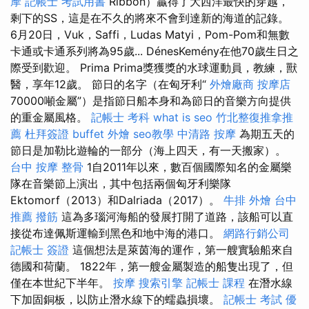
摩
記帳士 考試用書
Ribbon）贏得了大西洋最快的穿越，
剩下的SS，這是在不久的將來不會到達新的海道的記錄。
6月20日，Vuk，Saffi，Ludas Matyi，Pom-Pom和無數
卡通或卡通系列將為95歲... DénesKemény在他70歲生日之
際受到歡迎。 Prima Prima獎獲獎的水球運動員，教練，獸
醫，享年12歲。 節日的名字（在匈牙利“
外燴廠商
按摩店
70000噸金屬”）是指節日船本身和為節日的音樂方向提供
的重金屬風格。
記帳士 考科
what is seo
竹北整復推拿推
薦
杜拜簽證
buffet 外燴
seo教學
中清路 按摩
為期五天的
節日是加勒比遊輪的一部分（海上四天，有一天搬家）。
台中 按摩 整骨
1自2011年以來，數百個國際知名的金屬樂
隊在音樂節上演出，其中包括兩個匈牙利樂隊
Ektomorf（2013）和Dalriada（2017）。
牛排 外燴
台中
推薦 撥筋
這為多瑙河海船的發展打開了道路，該船可以直
接從布達佩斯運輸到黑色和地中海的港口。
網路行銷公司
記帳士 簽證
這個想法是萊茵海的運作，第一艘實驗船來自
德國和荷蘭。 1822年，第一艘金屬製造的船隻出現了，但
僅在本世紀下半年。
按摩
搜索引擎
記帳士 課程
在潛水線
下加固銅板，以防止潛水線下的蠕蟲損壞。
記帳士 考試
優