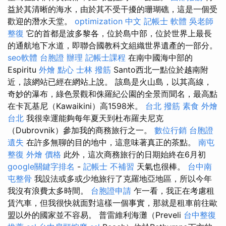
益於其清晰的海水，由於其不受干擾的珊瑚礁，這是一個受
歡迎的潛水天堂。
optimization 中文
記帳士 軟體
吳老師
整復
它的首都是波多黎各，位於島中部，位於世界上最長
的通航地下水道，即聯合國教科文組織世界遺產的一部分。
seo軟體
台胞證 辦理
記帳士課程
在南中國海中部的
Espiritu
外燴 點心
士林 撥筋
Santo西北一點位於越南附
近，該網站已經在網站上說。 該島是火山島，以其高線，
奇妙的瀑布，綠色景觀和侏羅紀公園的全景而聞名，最高點
在卡瓦基尼（Kawaikini）高1598米。
台北 撥筋
素食 外燴
台北
我很幸運能夠每年夏天到杜布羅夫尼克
（Dubrovnik）參加我的商務旅行之一。
數位行銷
台胞證
遺失
在許多無聊的目的地中，這意味著真正的茶點。
南屯
整復
外燴 價格
此外，這次商務旅行的日期始終在6月初
google關鍵字排名
-
記帳士 不補習
天氣也很棒。
台中南
屯整骨
我設法或多或少地旅行了克羅地亞地區，所以今年
我沒有浪費太多時間。
台胞證申請
乍一看，我正在考慮租
賃汽車，但我很快就面對這樣一個事實，那就是租車前往歐
盟以外的國家並不容易。 普雷維利海灘（Preveli
台中整復