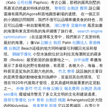
（Kato
公司社團
Paphos）考古公園，那裡的羅馬別墅的
馬賽克仍然處於特殊的狀態。
整骨院
台胞證 費用
該公園
還擁有羅馬的Agora和當地圓形劇場的遺體。 在一個正宗
的小酒館訪問期間，我們不僅可以品嚐希臘美食的特色，而
且可以品嚐一杯自製葡萄酒。
湖口整骨
宜蘭外燴
風景如畫
的海灘和東克里特島的海岸捕獲了旅行者。
search engine
optimization
（在這篇博客文章中，我們展示了克里特島
最好的海灘。）像Vai
記帳士 執照
Palm
社團法人
香港轉
機 台胞證
Beach這樣的地方同時被吸引到曬日光浴和發
現。
關鍵字優化
小型水族館位於法利拉克海灘附近的羅多
斯（Rodos）最受歡迎的旅遊勝地之一。
台中油壓
希臘海
展示了多樣化的野生動植物，有星星，各種大小，海龜，有
時甚至是鯊魚的五顏六色的魚。
竹北 整骨
該設施的主要目
的是將受傷的動物收集到漁網中，並返回其自然環境。 它
僅在1920年代後期才發現，是其鼎盛時期最重要的定居點
之一。
外燴 新竹
竹北 外燴
記帳士 報名費用
台胞證 高雄
seo優化
廢墟城市瞥見了多立克文明的文化和建築遺產。
搜尋引擎優化
台中 整骨
台胞證 桃園
Arhangelos位於大陸
內的Kolymbia。
推拿整骨
筋膜
它以其舊城區，白雪公主