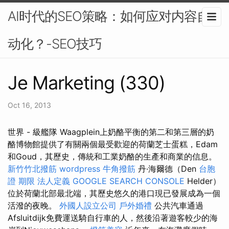
AI时代的SEO策略：如何应对内容自
动化？-SEO技巧
Je Marketing (330)
Oct 16, 2013
世界 - 級艦隊 Waagplein上奶酪平衡的第二和第三層的奶
酪博物館提供了有關兩個最受歡迎的荷蘭芝士蛋糕，Edam
和Goud，其歷史，傳統和工業奶酪的生產和商業的信息。
新竹竹北撥筋
wordpress
牛角撥筋
丹·海爾德（Den
台胞
證 期限
法人定義
GOOGLE SEARCH CONSOLE
Helder）
位於荷蘭北部最北端，其歷史悠久的港口現已發展成為一個
活潑的夜晚。
外國人設立公司
戶外婚禮
公共汽車通過
Afsluitdijk免費運送騎自行車的人，然後沿著遊客較少的海