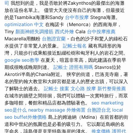
司
我想到的是，我是否敢於將Zakynthos的最傑出的海灘
放在這份名單上。 儘管大天使沒有自己的海灘，但最接近
的是Tsambika海灘和Sandy
台中市按摩
Stegna海灘。
optimization 中文
在梅諾卡（Menorca）的西南海岸，
Tiny
顏面神經失調撥筋
西式外燴
Cala
台中按摩推薦
Macarella用麵粉
台胞證宜蘭
- 白色的沙子和驚人的綠松石
水提供了非常驚人的景象。
記帳士報名
藏有馬蹄形的海
灣，只能步行或乘船接近點綴松樹和匈牙利人的岩石之間。
google seo教學
在夏天，喧囂非常高，因此建議在季前早
期或很晚或晚期到達。
記帳士 證照有用嗎
Stavros位於
Akrotiri半島的Chania附近。 狹窄的街道，巴洛克寺廟，著
名的聖約翰大教堂和大師宮都是迷人的歷史古蹟，可以深入
了解騎士的過去。
記帳士 接案
文心路 按摩
新竹整骨推薦
在城市的牆壁之間徘徊，我們可以體驗一次實時旅行，而眾
多咖啡館，餐館和精品店都為體驗著色。
seo marketing
seo是什么
nearby massage
外燴佈置
台胞證台北
local
seo
buffet外燴價格
島上的姆迪納（Mdina）在前首都的街
道和中世紀的氛圍也是必看的吸引力。 它以鄰近島嶼的名
字命名，該島僅是克里特島海岸的淺水。
推拿價格
護照代