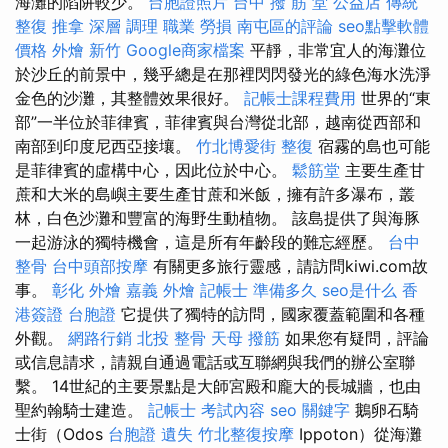
海灘的陷阱較少。
台胞證照片
台中 撥 筋 堂 公益店 傳統
整復 推拿 深層 調理 職業 勞損 南屯區的評論
seo點擊軟體
價格
外燴 新竹
Google商家檔案
平靜，非常宜人的海灘位
於沙丘的前景中，幾乎總是在那裡閃閃發光的綠色海水洗淨
金色的沙灘，其整體效果很好。
記帳士課程費用
世界的“東
部”一半位於菲律賓，菲律賓與台灣從北部，越南從西部和
南部到印度尼西亞接壤。
竹北博愛街 整復
宿霧的島也可能
是菲律賓的虛構中心，因此位於中心。
鬆筋堂
主要生產甘
蔗和大米的島嶼主要生產甘蔗和米飯，擁有許多瀑布，叢
林，白色沙灘和豐富的海野生動植物。 該島提供了與海豚
一起游泳的獨特機會，這是所有年齡段的難忘經歷。
台中
整骨
台中頭部按摩
有關更多旅行靈感，請訪問kiwi.com故
事。
彰化 外燴
嘉義 外燴
記帳士 準備多久
seo是什么
香
港簽證 台胞證
它提供了獨特的訪問，國家覆蓋範圍和各種
外觀。
網路行銷
北投 整骨
天母 撥筋
如果您有疑問，評論
或信息請求，請親自通過電話或互聯網與我們的辦公室聯
繫。 14世紀的主要景點是大師宮殿和龐大的長城牆，也由
聖約翰騎士建造。
記帳士 考試內容
seo 關鍵字
鵝卵石騎
士街（Odos
台胞證 遺失
竹北整復按摩
Ippoton）從海灘