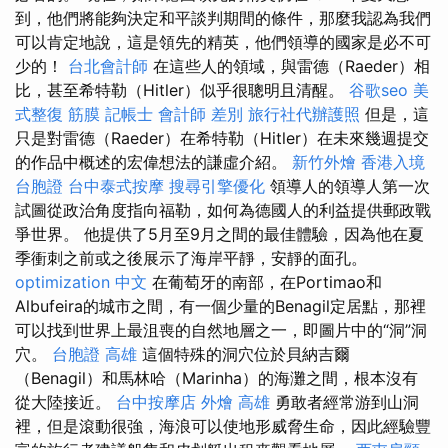
到，他們將能夠決定和平談判期間的條件，那麼我認為我們
可以肯定地說，這是領先的精英，他們領導的國家是必不可
少的！
台北會計師
在這些人的領域，與雷德（Raeder）相
比，甚至希特勒（Hitler）似乎很聰明且清醒。
谷歌seo
美
式整復 筋膜
記帳士 會計師 差別
旅行社代辦護照
但是，這
只是對雷德（Raeder）在希特勒（Hitler）在未來幾週提交
的作品中概述的宏偉想法的謙虛介紹。
新竹外燴
香港入境
台胞證
台中泰式按摩
搜尋引擎優化
領導人的領導人第一次
試圖從政治角度指向福勒，如何為德國人的利益提供郵政戰
爭世界。 他提供了5月至9月之間的最佳體驗，因為他在夏
季衝刺之前或之後展示了海岸平靜，安靜的面孔。
optimization 中文
在葡萄牙的南部，在Portimao和
Albufeira的城市之間，有一個少量的Benagil定居點，那裡
可以找到世界上最沮喪的自然地層之一，即圖片中的“洞”洞
穴。
台胞證 高雄
這個特殊的洞穴位於貝納吉爾
（Benagil）和馬林哈（Marinha）的海灘之間，根本沒有
從大陸接近。
台中按摩店
外燴 高雄
勇敢者經常游到山洞
裡，但是滾動很強，海浪可以使地形威脅生命，因此經驗豐