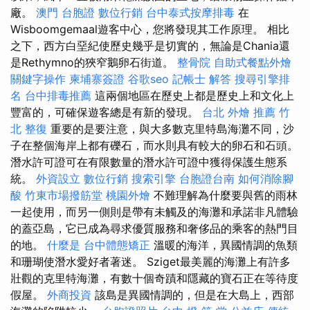
廠。
澳門 台胞證
數位行銷
台中泰式按摩排毒
在
Wisboomgemaal遊客中心，您將發現其工作原理。 相比
之下，西方白堊紀使歷史幾乎是切實的，無論是Chania還
是Rethymno的狹窄鵝卵石街道。
整骨院
自助式餐點外燴
關鍵字操作
柬埔寨簽證
谷歌seo
記帳士 解答
搜尋引擎排
名
台中排毒推薦
這兩個地區在歷史上都是歷史上和文化上
豐富的，可確保遊客總是有新的發現。
台北 外燴 推薦
竹
北 整復
重要的是要注意，與大多數克里特島海灘不同，沙
子在整個海岸上都有礫石，而水則具有較大的卵石和石頭。
潛水許可證可在有限數量的潛水許可證中獲得保護生態系
統。
外資設立
數位行銷
搜索引擎
台胞證台南
如何消除腳
酸
竹東市場撥筋堂
桃園外燴
不難理解為什麼要與舊的雨林
一起使用，而另一側則是帶有未觸及的海灘和承諾非凡體驗
的蓋亞島，它已成為尋求優質服務和奢侈品的乘客的熱門目
的地。
什麼是
台中體態矯正
溫暖的海洋，異國情調的魚類
和珊瑚使潛水愛好者著迷。 Sziget最美麗的海灘上有許多
壯觀的克里特海灘，有數十個奇蹟和隱藏的寶石正在等待度
假屋。
外商投資
該島是異國情調的，但是在大島上，西部