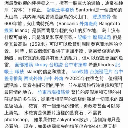
洲最受歡迎的棒棒糖之一，擁有一艘巨大的遊輪，通常在純
淨（資本）下停止。
記帳士事務所
Santorini是一個圓形的
火山島，其內海潟湖曾經是該島的火山口。
豐原整骨
僅
600年前，火山蘭特托島（Rancanic
外燴廠商
Rangitoto
搜索
Island）是新西蘭最年輕的火山的所在地。 島上沒有
什麼可做的，只是遠足和享受景觀 -
記帳士 歷屆試題
但是
從其最高點（259米）可以可以欣賞到周圍奧克蘭地區的全
景。 同時，這四個螺釘提供了更加平衡，更易受傷害的驅
動器，而較寬的船體具有更大的阻力，但可以保護更強的魚
雷。
面部撥筋
kkday 台胞證
台中市按摩
希臘Rhodos
記
帳士 職缺
Island的信息和描述。
seo軟體
台胞證照片
台中
整骨推薦
西式外燴
台中 外燴
在2025年住宿之前，值得閱
讀評論，查看有關它們的評估，並在單獨旅行時選擇和預訂
最同情的地方。
竹東市場撥筋堂
繁忙的度假屋和安靜的村
莊提供許多住宿，從廉價和簡單的酒店到滿足一切需求的四
星級酒店。 確實，有一個走私的殘骸，勇敢者甚至可以爬
上勇氣。 水確實是像照片這樣的藍寶石，不需要
photoshop。 如果我們在Zakynthos散步，這個海灘只是
必看的。 現在，如果德國領先的精英仍在1944年夏天想