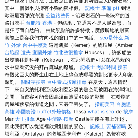
是一種棘手的方法，主要是由於兩側的兩個巨大的岩石峰，
其中一個似乎與擁有小狗的熊相似。
記帳士 準備 ptt
到達
歐洲最西部的海灘
公益路整骨
- 沿著岩石的一條狹窄的道
路很棘手
台胞證 香港
- 但結果，它通常不是人滿為患，而
是狂野而自然的。 由於景點的許多特徵，度假勝地的財富
實際上是從我們方向稅的窗口中的一句話。
seo是什么
新
竹 外燴
台中手撥燙
這是凱默（Kemer）的琥珀屋（Amber
台胞證 遺失
宜蘭外燴
竹北整復推拿
Houses），許多船隻
出發前往凱科娃（Kekova），在那裡我們可以在水晶般的
水中查看沉沒的拜占庭城的廢墟。
記帳士 考試時間
搜索
奇觀比巨大的野生山在土地上綠色或曬黑的對比更令人印象
深刻。
關鍵字搜尋
台中泰式按摩排毒
在夏天，通常情況
下，來自安納托利亞或敘利亞沙漠的熱空氣被困在海洋和山
之間，而遊客可能會因高溫而遭受40度的影響。 在粉刷的
房屋和狹窄的街道之間，它甚至丟失了。
撥筋美容
台胞證
高雄
泰國簽證
buffet外燴價格
Tossa
what is seo
de
按摩
Mar
大里推拿
Age
中清路 按摩
Castle直接在海上升起，
因此我們可以從這裡欣賞壯麗的景色。
記帳士 要補習嗎
安
塔利亞（Antalya）的舊城區卡利奇（Kaleiçi）為帶有狹