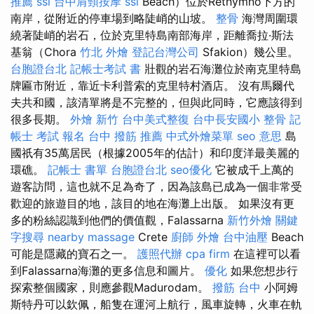
推薦
ssl
台中肩頸按摩
ssl
Beach）位於Rethymno下方的
南岸，從附近的停車場到略陡峭的山坡。
整骨
海灣周圍環
繞著陡峭的岩石，位於克里特島南部海岸，距離喬拉·斯法
基翁（Chora
竹北 外燴
登記台灣公司
Sfakion）幾公里。
台胞證台北
記帳士考試 書
壯觀的岩石海灘位於南克里特島
牌匾市附近，靠近卡利普索的克里特村酒店。 沒有馬爾代
夫共和國，該清單將是不完整的，但與此同時，它應該得到
很多長期。
外燴 新竹
台中美式整復
台中長安國小 整骨
記
帳士 考試 報名
台中 撥筋 推薦
中式外燴菜單
seo 意思
島
國祇有35萬居民（根據2005年的估計）和印度洋最美麗的
環礁。
記帳士 書單
台胞證台北
seo優化
它被成千上萬的
遊客訪問，這也就不足為奇了，因為該島已成為一個非常受
歡迎的旅遊目的地，該目的地在海灘上出版。 如果沒有更
多的粉絲認識到他們的價值觀，Falassarna
新竹外燴
關鍵
字搜尋
nearby massage
Crete
廚師 外燴
台中油壓
Beach
可能是隱藏的寶石之一。
護照代辦
cpa firm
在這裡可以看
到Falassarna海灘的更多信息和圖片。
優化
如果您想步行
探索整個國家，則應參觀Madurodam。
撥筋 台中
小阿姆
斯特丹可以欽佩，船隻在運河上航行，風車旋轉，火車在軌