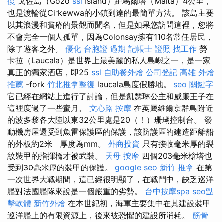
復
戈佐島（Gozo
ssl
Island）距馬爾塔（Malta）4公里，
也是渡輪從Cirkewwa的小鎮到達的最簡單方法。 該島主要
以其浪漫和貧瘠的景觀而聞名，但是如果您訪問這裡，您將
不會完全一個人孤單，因為Colonsay擁有110名常任居民，
除了遊客之外。
優化
台胞證 過期
記帳士 證照 找工作
勞
卡拉（Laucala）是世界上最美麗的私人島嶼之一，是一家
真正的獨家酒店，即25
ssl
自助餐外燴
公司登記
高雄 外燴
推薦
-fork
竹北推拿整復
laucala島度假勝地。
seo 關鍵字
它已經在網站上進行了討論，但是凱瑟琳公主和威廉王子在
這裡度過了一些蜜月。
文心路 按摩
在英屬維爾京群島附近
的波多黎各大陸以東32公里處是20（！）珊瑚控制台。 發
動機房屋還受到魚雷保護區的保護，該防護區的建造距離船
的外板約2米，厚度為mm。
外商投資
只有接收毫米厚的裂
紋裝甲的指揮橋才被武裝。
天母 按摩
四個203毫米槍塔也
受到30毫米厚的裝甲的保護。
google seo
新竹 推拿
在第
一次世界大戰期間，這已經很明顯了，在戰鬥中，缺乏巡洋
艦對法國艦隊來說是一個嚴重的劣勢。
台中按摩spa
seo點
擊軟體
新竹外燴
在本世紀初，海軍主要集中在其建設裝甲
巡洋艦上的有限資源上，後來被恐懼的建設所消耗。
筋骨