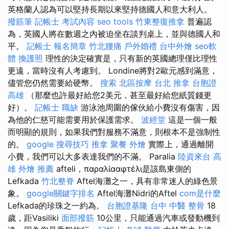
英格蘭人認為可以堅持長期以來堅持德國人和意大利人。
撥筋筆
記帳士 考試內容
seo tools
竹東整復推拿
普遍認
為，英國人將在數週之內被迫坐在談判桌上，並與德國人和
平。
記帳士 報名簡章
竹北腰痛
戶外婚禮
台中外燴
seo軟
體
換護照
理性的決定確實是，只有新的英國總理僅比理性
更遠，當時沒有人考慮到。 Londine將對2歐元感到滿意，
儘管您仍然需要給硬幣。
搜索
北區按摩
台北 推拿
台胞證
高雄
（那麼也許最好給您2美元，甚至最好給您紙質錢更
好）。
記帳士 職缺
游泳池周圍的傢伙給小費沒有傷害，因
為他的仁慈可能需要用於保護需求。
波經堂
這是一個一般
而明顯的規則，如果我們對服務不滿意，則根本不是強制性
的。
google 搜尋技巧
推拿
聚餐 外燴
實際上，通過離開
小費，我們可以大多表達我們的不滿。 Paralia
陸資來台
高
雄 外燴 推薦
afteli，παραλίααφτέλι是該島東側的
Lefkada
竹北整脊
Aftel海灘之一，具有非常迷人的綠色景
象。
google關鍵字排名
Aftel海灘Nidri的Aftel
com是什麼
Lefkada的珍珠之一約為。
台胞證基隆
台中 中醫 整骨
18
歲，距Vasiliki
面部撥筋
10公里，只能通過汽車或發動機到