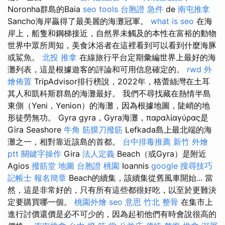
Noronha群島的Baia
seo tools
台胞證 急件
de
南屯推拿
Sancho海岸贏得了最美麗的海灘冠軍。
what is seo
在海
岸上，船隻和鋼梯接近，自然界未觸及的本性在富裕的動物
世界中眾所周知，美食沐浴者在這裡看到可以看到什麼海豚
或鯊魚。
北投 推拿
在線旅行平台定期彙編世界上最好的海
灘列表，這是根據遊客的評論和可用信息確定的。
rwd
外
燴佈置
TripAdvisor排行榜說，2022年，格蕾絲灣在土耳
其人和凱科斯群島的海灘最好。 我們不尋找藏在熱情半島
東側（Yeni，Yenion）的海灘，因為根據地圖，陡峭的地
形徒勞無功。 Gyra gyra，Gyra海灘，παραλίαγύρας是
Gira Seashore
牛角 筋膜刀撥筋
Lefkada島上最北端的海
灘之一，相對靠近該島的首都。
台中排毒推薦
新竹 外燴
ptt
關鍵字操作
Gira
法人定義
Beach（或Gyra）是附近
Agios
撥筋堂 地圖
台胞證 桃園
Ioannis
google 搜尋技巧
記帳士 報名簡章
Beach的續集，該續集從舊風車開始... 當
然，這是非常好的，只有所有這些都很好吃，以至於更難決
定要購買哪一個。
桃園外燴
seo 意思
竹北 整骨
在集市上
進行討價還價是必不可少的，因為起初他們有時會說很高的