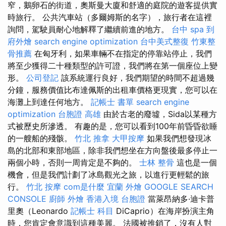
窄，鵝卵石的街道，奧斯曼大廈和舒適的庭院的遊客提供實​​
時旅行。 公共汽車站（多爾姆斯的名字），旅行者在這裡
詢問，駕駛員耐心地解釋了繼續前進的地方。
台中 spa
到
府外燴
search engine optimization
台中美式整復
竹東整
骨推薦
在匈牙利，如果車輛不在指定的停靠站停止，我們
將至少獲得二十種類型的許可證，我們將在第一個座位上變
形。
公司登記
該系統運行良好，我們期望的時間不超過幾
分鐘，服務價值比布達佩斯的出租車價格更現實，您可以在
海灘上到達任何地方。
記帳士 書單
search engine
optimization
台胞證 高雄
由於古老的廢墟，Sida以某種方
式被歷史所滲透。 有趣的是，您可以看到100年前昏昏欲睡
的一艘船的殘骸。
竹北 推拿
大甲按摩
如果我們想發現冰
島的北部和東部地區，除非我們想坐在方向盤後最多停止一
兩個小時，否則一周肯定是不夠的。
士林 整骨
這也是一個
機會，但是我們計劃了冰島觀光之旅，以進行更輕鬆的旅
行。
竹北 按摩
com是什麼
宜蘭 外燴
GOOGLE SEARCH
CONSOLE
廚師 外燴
香港入境 台胞證
當萊昂納多·迪卡普
里奧（Leonardo
記帳士 科目
DiCaprio）在海岸扮演主角
時，您肯定會意識到這種美麗。 法國被推銷了，沒有人對