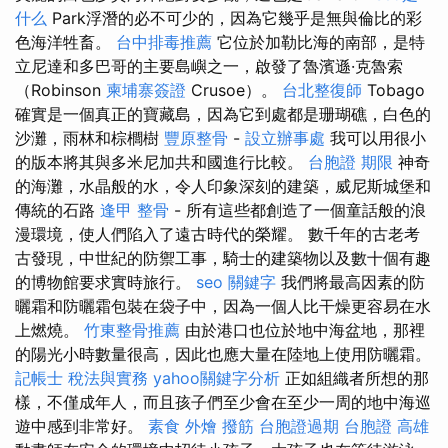
什么
Park浮潛的必不可少的，因為它幾乎是無與倫比的彩
色海洋牲畜。
台中排毒推薦
它位於加勒比海的南部，是特
立尼達和多巴哥的主要島嶼之一，啟發了魯濱遜·克魯索
（Robinson
柬埔寨簽證
Crusoe）。
台北整復師
Tobago
確實是一個真正的寶藏島，因為它到處都是珊瑚礁，白色的
沙灘，雨林和棕櫚樹
豐原整骨
-
設立辦事處
我可以用很小
的版本將其與多米尼加共和國進行比較。
台胞證 期限
神奇
的海灘，水晶般的水，令人印象深刻的建築，威尼斯城堡和
傳統的石路
逢甲 整骨
- 所有這些都創造了一個童話般的浪
漫環境，使人們陷入了遠古時代的榮耀。 數千年的古老考
古發現，中世紀的防禦工事，騎士的建築物以及數十個有趣
的博物館要求實時旅行。
seo 關鍵字
我們將最高因素的防
曬霜和防曬霜包裝在袋子中，因為一個人比干燥更容易在水
上燃燒。
竹東整骨推薦
由於港口也位於地中海盆地，那裡
的陽光小時數量很高，因此也應大量在陸地上使用防曬霜。
記帳士 稅法與實務
yahoo關鍵字分析
正如組織者所想的那
樣，不僅成年人，而且孩子們至少會在至少一周的地中海巡
遊中感到非常好。
素食 外燴
撥筋
台胞證過期
台胞證 高雄