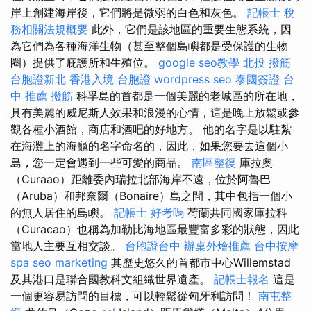
岸上創建海岸後，它們將是微弱的白色和灰色。
記帳士 稅
務相關法規概要
此外，它們是該地區的重要生態系統，因
為它們為各種海洋生物（甚至整個島嶼都是受保護的生物
圈）提供了庇護所和生殖位。
google seo教學
北投 撥筋
台胞證新北
香港入境 台胞證
wordpress seo
泰國簽證
台
中 推薦 撥筋
科孚島的首都是一個美麗的老城區的所在地，
具有美麗的威尼斯人效果和浪漫的心情，這是晚上放鬆或參
觀各種小酒館，商店和酒吧的好地方。 他的名字是以駐紮
在海灘上的海龜的名字命名的，因此，如果您要去這個小
島，您一定會遇到一些可愛的商品。
南區整復
庫拉奧
（Curaao）距離委內瑞拉北部海岸不遠，位於阿魯巴
（Aruba）和邦奈爾（Bonaire）島之間，其中包括一個小
的無人居住的島嶼。
記帳士 好考嗎
荷蘭共同國家庫拉科
（Curacao）也稱為加勒比海地區最豐富多彩的狀態，因此
當地人主要互相交談。
台胞證台中
辦桌外燴推薦
台中按摩
spa
seo marketing
其歷史悠久的首都市中心Willemstad
及其港口是聯合國教科文組織世界遺產。
記帳士報名
這是
一個更容易訪問的目標，可以輕鬆從匈牙利訪問！
南屯整