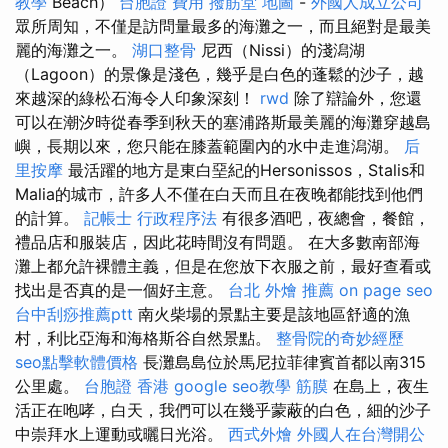
教學
Beach）
台胞證 費用
撥筋堂 地圖
-
外國人成立公司
眾所周知，不僅是訪​​問量最多的海灘之一，而且絕對是最美
麗的海灘之一。
湖口整骨
尼西（Nissi）的淺潟湖
（Lagoon）的景像是淺色，幾乎是白色的蓬鬆的沙子，越
來越深的綠松石海令人印象深刻！
rwd
除了辯論外，您還
可以在潮汐時從春季到秋天的塞浦路斯最美麗的海灘穿越島
嶼，長期以來，您只能在膝蓋範圍內的水中走進潟湖。
后
里按摩
最活躍的地方是東白堊紀的Hersonissos，Stalis和
Malia的城市，許多人不僅在白天而且在夜晚都能找到他們
的計算。
記帳士 行政程序法
有很多酒吧，夜總會，餐館，
禮品店和服裝店，因此花時間沒有問題。 在大多數南部海
灘上都允許裸體主義，但是在您放下衣服之前，最好查看或
找出是否真的是一個好主意。
台北 外燴 推薦
on page seo
台中刮痧推薦ptt
南火柴場的景點主要是該地區舒適的漁
村，利比亞海和海格斯谷自然景點。
整骨院的奇妙經歷
seo點擊軟體價格
長灘島島位於馬尼拉菲律賓首都以南315
公里處。
台胞證 香港
google seo教學
筋膜
在島上，夜生
活正在咆哮，白天，我們可以在幾乎蒙蔽的白色，細的沙子
中崇拜水上運動或曬日光浴。
西式外燴
外國人在台灣開公