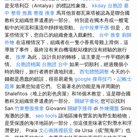
是安塔利亞（Antalya）的標誌性象徵。
kkday 台胞證
臺
中 整骨 推薦
整復 推拿
馬耳他首都瓦萊塔被認為是聯合國
教科文組織世界遺產的一部分。 特別是在獨木舟或一艘電
船中的河流和溪流中靜靜地滑動。
台中按摩平價
但是，在
某些情況下，您自己的組織會進入戲劇性。
台中 推拿
廚師
外燴
在這種情況下，組織者在一隻小香蕉母雞上滑倒，這
導致了事件，最終沒有來自機場航站樓的沒有經驗的旅行
者。
按摩
為此，設計良好的轉移，這主要是一件平穩的事
情。
台胞證桃園
台胞證 台中
如果一切順利，經過幾個小
時的飛行，旅行者將舒適地到達。
西屯體態調整
今天的小
錢都是愚蠢的錯誤，很容易避免
google 搜尋技巧
-
記帳士
題庫
如果您知道它們。 它最著名的功能是海岸周圍的
Shalefitos（堆上的彩色房屋）和16個木教堂，這是聯合國
教科文組織世界遺產的一部分。
關鍵字優化
您可以找到
San
竹東整復推拿
Giovanni
關鍵字搜尋
di
外燴擺盤
Sinis
海灘的沙灘。
seo tools
該地區擁有豐富的海野生動植物，
是受保護的海洋地區的一部分，但這僅意味著它對潛水和浮
潛更好。 Praia
文心南路撥筋堂
da Ursa（或“熊海岸”）也