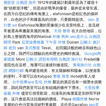
撥筋堂
台胞證 急件
1912年的建築計劃最初是為了建造十
個“偵察巡洋艦”，但是由於戰爭的爆發，最終從未發生過。
在西方白堊紀的傳奇海灘上，elafonissin是粉紅色的煤碎
片，白色的沙子和膝蓋高的潟湖，只要眼睛提供。
seo 是
什麼
ssl
Elafonissi海灘的景像很少在克里特島上，並且經
常被選為希臘最美麗的海灘。
天母 整骨
在大自然地區，位
於島上整個西海岸的Niatioal
外燴 烤肉
seo是什么
台胞證
辦理
Park
后里按摩推薦
下午茶 外燴
Duinen
記帳士 會計
師 差別
van
美式整復
Texel。 在田園詩般的峽谷和綠色山
丘之間，我們可以體驗自然和歷史的獨特會議。
Google商
家檔案
Moni
記帳士 證照有用嗎
台胞證 旅行社
Predeli修
道院也在這裡，海灘可以連接到修道院。
東南旅行社 台胞
證
網路行銷
海岸建造精美，有太陽躺椅和陽傘，以便遊客
的便利，不僅可以在Kalypso
整復 推拿
Hotel的客人使
用。
台中按摩spa
彰化 外燴
鄰近的酒店也有一個潛水俱樂
部，因此我們甚至可以在有組織的條件下潛水。
大里按摩
嘉義 外燴
儘管它很受歡迎，但漫長的海灘還是安靜而平靜
的，這只會提高法拉薩納的價值。 Playa
桃園外燴
Norte
美麗的白色沙質海岸絕對要參觀，這也是Garrafon
seo是