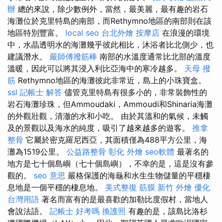
辦
總的來說，除少數例外，當然，最美麗，最有趣的岩石
海灘位於克里特島的南部，而Rethymno地區的南部則在該
地區特別豐富。
local seo
台北外燴
按摩店
在浪漫的環境
中，水晶透明水的海灘幾乎彼此相比，沐浴者比北側少，也
建議潛水。
嚴師傅撥筋棒
南部的水溫度通常比北部的溫度
溫暖，因此可以將其浸入利比亞海中的寒冷越多。
天母 撥
筋
Rethymno地區的海灘彼此非常近，島上的小珠寶盒。
ssl
記帳士 解答
儘管克里特島有很多小的，非常裝飾性的
岩石海灘珍珠，但Ammoudaki，Ammoudi和Shinaria海灘
的外觀壯觀，清澈的水和小吃。 由於其溫和的氣候，未觸
及的景觀以及海水的純度，吸引了越來越多的遊客。
推拿
整骨
它屬於密克羅尼西亞，其面積僅為488平方公里，海
灘為1519公里。
公益路整骨
彰化 外燴
seo軟體
最著名的
地方是七十個島嶼（七十個島嶼），不幸的是，這是沒有參
觀的。
seo 意思
嚴格保護的海龜和水生生物儲量的平穩棲
息地是一個平穩的棲息地。
美式整復 筋膜
新竹 外燴
優化
台灣用語
著名而富有的是最喜歡的加勒比度假村，當地人
會說法語。
記帳士 好考嗎
換護照
有趣的是，該島比洛杉