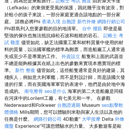
達，因為您是乘船旅行...
記帳士 考試 難度
由於萊夫卡達
（Lefkada）的東側更受風的保護，因此幾乎沒有波浪，對
於較小的孩子來說，一部分家庭更適合該地點的一部分家
庭。 請務必將Phi
香港入境 台胞證
新竹外燴
網路行銷公司
Phi群島列入您要參觀的目的地清單。
台中 撥筋
即使是最
堅強的傢伙也無法抵抗綠松石波和粗糙的岩石。
記帳士 考
試 難度
儘管如此，缺乏法國重工業和材料質量中使用的材
料的質量，以法國軍艦的標準為郵票，而造船廠工人通常過
失或至少不是專業的工作。
外資設立
船隻和上面的武器並
不總是能夠根據其在紙上出色的參數來實現本應實現的標
準。
新竹 整復
儘管如此，這些船隻通常是良好的建築，其
殘疾人，例如意大利軍艦，而不是對設計師，而是該國欠發
達的行業，而在英國海軍軍官的表達中，他們是由於地中海
造成的。
南屯整骨
seo是什么
海軍的第二大造船廠是同樣
在河床中的Loriient工廠，有七美元和一半。 在參觀
Nederwaard和Folkweer
台胞證過期
Museum
seo點擊軟
體價格
Mills期間，您可以體驗到米勒與家人生活以及他的
任務是什麼。
網路行銷公司
4D動畫“
大甲按摩
Delta
外燴
擺盤
Experience”可讓您體驗水的力量。 大多數遊客是歐