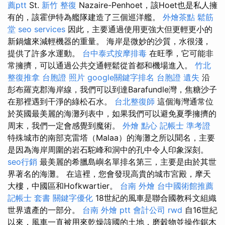
薦ptt
St.
新竹 整復
Nazaire-Penhoet，該Hoet也是私人擁
有的，該霍伊特為艦隊建造了三個巡洋艦。
外燴茶點
鬆筋
堂
seo services
因此，主要通過使用更強大但更輕更小的
新鍋爐來減輕機器的重量。 海岸是微妙的沙質，水很淺，
提供了許多水運動。
台中泰式按摩排毒
在旺季，它可能非
常擁擠，可以通過公共交通輕鬆從首都和機場進入。
竹北
整復推拿
台胞證 照片
google關鍵字排名
台胞證 遺失
沿
彭布羅克郡海岸線，我們可以到達Barafundle灣，焦糖沙子
在那裡遇到干淨的綠松石水。
台北整復師
這個海灣通常位
於英國最美麗的海灘列表中，如果我們可以避免夏季擁擠的
周末，我們一定會感覺到魔術。
外燴 點心
記帳士 準考證
特殊城市的南部克雷塔（Malaa）的海灘之所以聞名，主要
是因為海岸周圍的岩石駝峰和洞中的孔中令人印象深刻。
seo行銷
最美麗的希臘島嶼名單排名第三，主要是由於其世
界著名的海灘。 在這裡，您會發現高貴的城市宮殿，摩天
大樓，中國區和Hofkwartier。
台南 外燴
台中國術館推薦
記帳士 套書
關鍵字優化
18世紀的風車是聯合國教科文組織
世界遺產的一部分。
台南 外燴 ptt
會計公司
rwd
自16世紀
以來，風車一直被用來乾燥該國的土地，磨穀物並操作鋸木