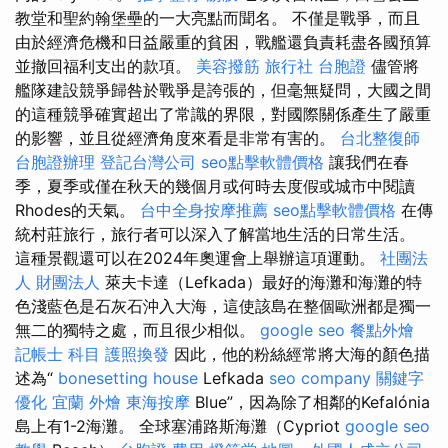
教堂和聖約翰堡壘的一大亮點而聞名。 不僅是戰爭，而且
由於經濟危機和日益嚴重的貧困，戰艦還負責耗盡各國預算
並撤回福利支出的款項。
美容撥筋
旅行社 台胞證
儘管將
艦隊建設競爭歸咎於戰爭是誇張的，但毫無疑問，大國之間
的這種競爭確實超出了常識的界限，對國際關係產生了嚴重
的影響，並且從經濟角度來看是非常有害的。
台北整復師
台胞證辦理
登記台灣公司
seo點擊軟體價格
讓我們在春
季，夏季或僅在秋天的幾個月或何時去度假或城市中閱讀
Rhodes的天氣。
台中全身按摩推薦
seo點擊軟體價格
在傳
統村莊旅行，旅行者可以深入了解當地生活的日常生活。
這種景觀還可以在2024年奧運會上舉辦這項運動。
社團法
人 財團法人
萊夫卡達（Lefkada）最好的海灘和海灘的特
色淺藍色是石灰石沖入大海，這使該島在整個歐洲都是獨一
無二的獨特之處，而且很少相似。
google seo
餐點外燴
記帳士 科目
護照換發
因此，他的粉絲經常將大海的顏色描
述為“
bonesetting house
Lefkada
seo company
關鍵字
優化
宜蘭 外燴
東海按摩
Blue”，因為除了相鄰的Kefalónia
島上有1-2海灘。 全球塞浦路斯海灘（Cypriot
google seo