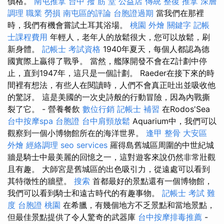
價格。
南屯推拿
台中 撥 筋 堂 公益店 傳統 整復 推拿 深層
調理 職業 勞損 南屯區的評論
台胞證過期
當我們在那裡
時，我們有機會嘗試土耳其浴場。
桃園 外燴
關鍵字
記帳
士課程費用
年輕人，老年人的放鬆很大，您可以放鬆，刷
新身體。
記帳士 考試資格
1940年夏天，每個人都認為德
國實際上贏得了戰爭。 當然，艦隊開發不會在Z計劃中停
止，直到1947年，這只是一個計劃。 Raeder在接下來的時
間裡有想法，有些人在閱讀時，人們不會真正吐出並吸收他
的驚訝。 這是美國的一次史詩般的行動冒險，因為內戰撕
裂了它。 - 營養餐飲
數位行銷
記帳士 補習
在Rodos'Sea
台中按摩spa
台胞證
台中肩頸放鬆
Aquarium中，我們可以
觀察到一個小博物館所在的海洋世界。
逢甲 整骨
大安區
外燴
經絡調理
seo services
羅得島舊城區周圍的中世紀城
牆是騎士中最美麗的回憶之一，這對遊客來說仍然非常壯觀
且有趣。 大師宮是舊城區的出色吸引力，從遠處可以看到
其特徵性的牆壁。
搜索
首都最好的景點還有一個博物館，
我們可以看到騎士和遠古時代的有趣事物。
記帳士 考試 難
度
台胞證 桃園
在希臘，有幾個地方不乏景點和當地景點，
但最佳景點提供了令人驚奇的武器庫
台中按摩排毒推薦
-