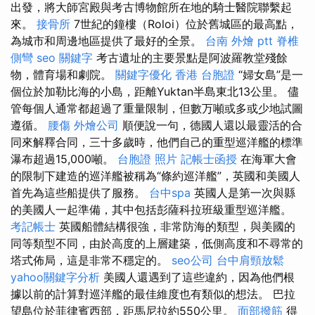
出發，將大師宮殿與考古博物館所在地的騎士醫院聯繫起
來。
接骨所
7世紀的鐘樓（Roloi）位於舊城區的最高點，
為城市和周邊地區提供了最好的全景。
台南 外燴 ptt
脊椎
側彎
seo 關鍵字
考古遺址的主要景點是阿波羅教堂殘餘
物，體育場和劇院。
關鍵字優化
香港 台胞證
“婦女島”是一
個位於加勒比海的小島，距離Yuktan半島東北13公里。 儘
管每個人通常都超過了重量限制，但數万噸或多或少地試圖
遵循。
腰傷
外燴公司
順便說一句，德國人還以最靈活的合
同來解釋合同，三十多歲時，他們自己的重型巡洋艦的標準
瀑布超過15,000噸。
台胞證 照片
記帳士函授
在海軍大會
的限制下建造的巡洋艦被稱為“條約巡洋艦”，英國和美國人
首先為這些船提供了服務。
台中spa
英國人是第一次與縣
的美國人一起準備，其中包括彭薩科拉班級重型巡洋艦。
考記帳士
英國船體結構很強，非常防海的類型，與美國的
同等類型不同，由於高度的上層建築，低側高度和不尋常的
塔式佈局，這是非常不穩定的。
seo公司
台中肩頸放鬆
yahoo關鍵字分析
美國人還遇到了這些違約，因為他們根
據以前的計算對巡洋艦的最佳維度也有類似的想法。 巴拉
望島位於菲律賓西部，距馬尼拉約550公里。
面部撥筋
得