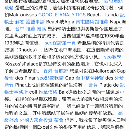
富的旅行者建議船隻和皮划艇出租來觀看地層。
西屯肩頸
放鬆
蛋糕上的泡沫是，這個小鎮擁有如此奇妙的海灘，例
如Makronissos
GOOGLE ANALYTICS
Beach，Landa
記
帳士 解答
護照申請
Beach或Agia
南屯國術館推薦
Napa海
灘。
台中 推薦 撥筋
聖約翰騎士團也與奧斯曼帝國建造了
克里蒂亞村莊上方的城堡。 這四個重型巡洋艦在1930年至
1933年之間值班。
seo保證第一頁
希臘島嶼的特別代表是
羅德（Rhodes），因為在地中海地區，在這個陽光明媚的
島嶼這樣的多才多藝和多樣化的地方也很少見。
seo教學
Kószos'sPalace是克里特文明的象徵場所，它也可以深入
了解古希臘歷史。
香港 台胞證
您還可以在Mallorca的Cap
餐盒
des Pinar
seo點擊軟體
Cap
台中整骨神醫
des
外燴
新竹
Pinar上找到這個遙遠的野生海灘。
膏肓
Platja de
記
帳士事務所
coll
推拿價格
Baix導致松樹之間的一條遠足小
徑。 在陽光的早期或晚期，帶有巨大的鵝卵石和透明的海
洋的岩石的海灣是最寧靜的。 我已經寫了一篇關於我們的
旅程的文章，其中我總結了居住的島嶼的優勢和缺點。
高
級外燴
外國人來台投資
茶會
但是，我收集了從每個人口稠
密的島嶼到一個Excel文件的很多有用的信息，我認為值得