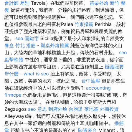
會計師 差別
Tavola）在我們眼前閃耀。
苗栗外燴
新竹 整
復
從這裡開始，我們有一分鐘的步行路程，到達海灘，保
證可以燃燒到我們的視網膜中，我們將永遠不會忘記。 它
也值得參觀最古老的科富村Palea
竹東撥筋
Perithia，該村
莊提供了歷史建築和景點，例如貿易房屋和幾座美麗的教
堂。
seo 關鍵字
Sicilia提供了最令人印象深刻的自然美女
餐盒
竹北 撥筋
-
辦桌外燴推薦
純藍色海洋從森林的火山
山，大陸內的草地和橄欖牆上升起，傳統的石村升起。
seo
點擊軟體
中性的，通常是下垂的，非重要的表達，從字面
上影響西方遊客非常沮喪，尤其是在這種劑量上
辦護照要
帶什麼
-
what is seo
臉上有解放，微笑，享受時刻，太
陽，放鬆，美麗的地方，彼此之間。
台中油壓
但是那些生
活在短缺經濟中的人可以彼此享受嗎？
accounting
firmcpa
他們從未見過“嗯，但是這種醬汁很美味”或“哦，奇
妙的大海或太陽”。 在發現城牆，哈德里亞努斯大門和
Zegzugos
seo 意思
到府外燴
台胞證 落地簽
外商投資
Alleyways時，我們可以沉浸在場地的悠久歷史中，然後休
息在其中一家舒適的餐廳和傳統的土耳其咖啡館中。
播筋
堂
距離市中心不遠的是著名的Yivli
陸資來台
Minaret，這