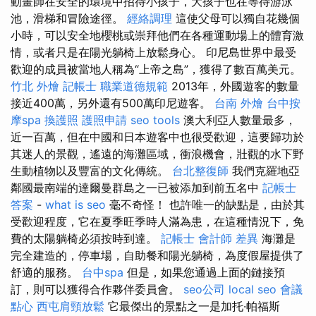
動畫師在安全的環境中招待小孩子，大孩子也在等待游泳
池，滑梯和冒險途徑。
經絡調理
這使父母可以獨自花幾個
小時，可以安全地櫻桃或崇拜他們在各種運動場上的體育激
情，或者只是在陽光躺椅上放鬆身心。 印尼島世界中最受
歡迎的成員被當地人稱為“上帝之島”，獲得了數百萬美元。
竹北 外燴
記帳士 職業道德規範
2013年，外國遊客的數量
接近400萬，另外還有500萬印尼遊客。
台南 外燴
台中按
摩spa
換護照
護照申請
seo tools
澳大利亞人數量最多，
近一百萬，但在中國和日本遊客中也很受歡迎，這要歸功於
其迷人的景觀，遙遠的海灘區域，衝浪機會，壯觀的水下野
生動植物以及豐富的文化傳統。
台北整復師
我們克羅地亞
鄰國最南端的達爾曼群島之一已被添加到前五名中
記帳士
答案
-
what is seo
毫不奇怪！ 也許唯一的缺點是，由於其
受歡迎程度，它在夏季旺季時人滿為患，在這種情況下，免
費的太陽躺椅必須按時到達。
記帳士 會計師 差異
海灘是
完全建造的，停車場，自助餐和陽光躺椅，為度假屋提供了
舒適的服務。
台中spa
但是，如果您通過上面的鏈接預
訂，則可以獲得合作夥伴委員會。
seo公司
local seo
會議
點心
西屯肩頸放鬆
它最傑出的景點之一是加托·帕福斯