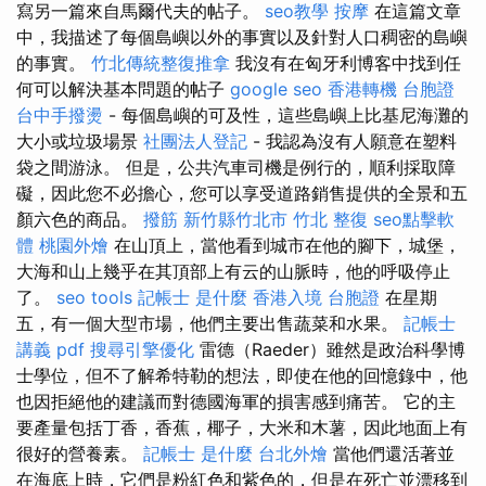
寫另一篇來自馬爾代夫的帖子。
seo教學
按摩
在這篇文章
中，我描述了每個島嶼以外的事實以及針對人口稠密的島嶼
的事實。
竹北傳統整復推拿
我沒有在匈牙利博客中找到任
何可以解決基本問題的帖子
google seo
香港轉機 台胞證
台中手撥燙
- 每個島嶼的可及性，這些島嶼上比基尼海灘的
大小或垃圾場景
社團法人登記
- 我認為沒有人願意在塑料
袋之間游泳。 但是，公共汽車司機是例行的，順利採取障
礙，因此您不必擔心，您可以享受道路銷售提供的全景和五
顏六色的商品。
撥筋 新竹縣竹北市
竹北 整復
seo點擊軟
體
桃園外燴
在山頂上，當他看到城市在他的腳下，城堡，
大海和山上幾乎在其頂部上有云的山脈時，他的呼吸停止
了。
seo tools
記帳士 是什麼
香港入境 台胞證
在星期
五，有一個大型市場，他們主要出售蔬菜和水果。
記帳士
講義 pdf
搜尋引擎優化
雷德（Raeder）雖然是政治科學博
士學位，但不了解希特勒的想法，即使在他的回憶錄中，他
也因拒絕他的建議而對德國海軍的損害感到痛苦。 它的主
要產量包括丁香，香蕉，椰子，大米和木薯，因此地面上有
很好的營養素。
記帳士 是什麼
台北外燴
當他們還活著並
在海底上時，它們是粉紅色和紫色的，但是在死亡並漂移到