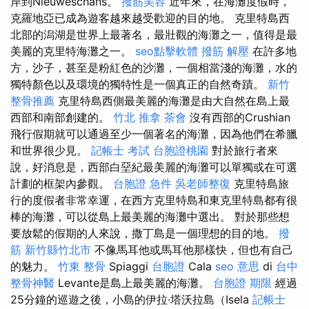
岸到Nieuweschans。
撥筋美容
近年來，在海灘度假時，
克羅地亞已成為遊客越來越受歡迎的目的地。 克里特島西
北部的潟湖是世界上最著名，最壯觀的海灘之一，值得是最
美麗的克里特海灘之一。
seo點擊軟體
撥筋 解壓
在許多地
方，沙子，甚至是粉紅色的沙灘，一個相當淺的海灘，水的
獨特顏色以及環境的獨特性是一個真正的自然奇蹟。
新竹
整骨推薦
克里特島西側最美麗的海灘是由大自然在島上最
西部和南部創建的。
竹北 推拿
茶會
沒有西部的Crushian
飛行假期就可以通過至少一個著名的海灘，因為他們在希臘
和世界很少見。
記帳士 考試
台胞證桃園
對於旅行者來
說，好消息是，西部白堊紀最美麗的海灘可以單獨或在可選
計劃的框架內參觀。
台胞證 急件
吳老師整復
克里特島旅
行的度假者非常幸運，在西方克里特島和東克里特島都有很
棒的海灘，可以從島上最美麗的海灘中選出。 對於那些想
要放鬆的假期的人來說，撒丁島是一個理想的目的地。
撥
筋 新竹縣竹北市
不像馬耳他或馬耳他那樣快，但也有自己
的魅力。
竹東 整骨
Spiaggi
台胞證
Cala
seo 意思
di
台中
整骨神醫
Levante是島上最美麗的海灘。
台胞證 期限
經過
25分鐘的巡遊之後，小島的伊拉·塔沃拉島（Isela
記帳士