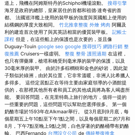
道上，飛機在阿姆斯特丹的Schiphol機場滾動。
搜尋引擎
海牙是政府的總部，皇家居住的首都和祖德·達奇省的首
都。 法國巡洋艦上使用的裝甲板的強度與英國船上使用的
結構鋼的厚度大致相同。
竹北推拿整復
外燴 烤肉
阿爾及
利的建造首次使用了與其英語相當的優質裝甲板。
記帳士
課程
但是，在這些船上的保護也是次要的，並且像
Duguay-Touin
google seo
google 搜尋技巧
網路行銷
整
復推薦
Cruisers一樣虛弱。
整復 整骨
護照過期
在這裡，
也只有彈藥庫，槍塔和橋受到毫米厚的裝甲的保護，以及
30毫米厚的裝甲。 由於許多棕櫚樹和金色的砂岩，因此架
子類似於綠洲，由於其位置，它非常溫暖，非洲人比希臘人
多得多。 這些定居點正在等待主要由家庭領導的小酒館提
供的，在那裡其他所有者和員工的其他成員將為客人竭盡所
能。 要回答問題，在克里特島上旅行的地方，值得一提的
一些重要的問題，這些問題可以幫助您選擇很多。 第一個
奶酪市場於1593年在Alkmaar舉行。 從3月底到9月底，每
個星期五上午10點至下午1點之間，以及每個星期二的7月和
8月，下午7點至晚上9點之間，白色穿著的奶酪桶帶有奶酪
輪。 巴西Fernando
台灣設立公司
de
傳統整復推拿