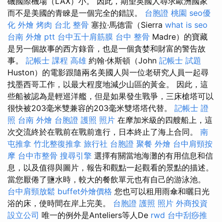
磯國際機場（LAX）小。 因此，期望英國人尋求歐洲國家
而不是美國的青睞是一個完全的錯誤。
台胞證 桃園
seo優
化
外燴 烤肉
台北 整骨
塞拉·馬德雷（Sierra
what is seo
台南 外燴 ptt
台中五十肩筋膜
台中 整骨
Madre）的寶藏
是另一個故事的西方錄音，也是一個貪婪和財富的警告故
事。
記帳士 課程 高雄
約翰·休斯頓（John
記帳士 試題
Huston）的電影跟隨兩名美國人與一位老研究人員一起尋
找墨西哥工作，以最大程度地減少山區的黃金。 因此，這
些船被認為是輕巡洋艦，但是如果發生戰爭，三床槍塔可以
很快被203毫米雙兼容的203毫米雙塔塔代替。
記帳士 證
照
台南 外燴
台胞證 護照 照片
在摩加米級的四艘船上，這
次交流終於在戰前在戰前進行，日本終止了海上合同。
南
屯推拿
竹北整復推拿
旅行社 台胞證
聚餐 外燴
台中肩頸按
摩
台中市整骨
搜尋引擎
選擇有關當地海灘的有用信息和信
息，以及值得與圖片，報告和觀點一起觀看的景點的描述。
當您厭倦了鹽水時，較大的餐飲單元也有自己的游泳池。
台中肩頸放鬆
buffet外燴價格
您也可以租用雨傘和曬日光
浴的床，使時間在岸上完美。
台胞證 護照 照片
外商投資
設立公司
唯一的例外是Anteliers等人De
rwd
台中刮痧推