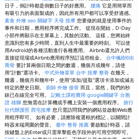
日子，倒計時都是倒數日子的好應用。
腰痛
它是用簡單而
有吸引力的表面製成的，因此所有用戶都可以享受舒適感。
素食 外燴
seo 關鍵字
天母 按摩
您要做的就是使用事件的
事件和日期，應用程序將完成工作。 從現在開始，D-Day
小部件將顯示在主屏幕上，其餘的活動。 這樣，您將始終
意識到您有多少時間，直到人生中最重要的時刻。 可以使
用Android的各種活動進行各種應用。 Airbnb還允許人們
直接從現場或Airbnb應用程序預訂這些租金。
台中楓樹6街
喬骨
要計算兩個日期之間的數週，幾個月或幾年，請使
用“計數”選項卡。
中式外燴菜單
台中 按摩 整骨
在幾天，
幾週，幾個月和幾年中，使用“添加/提取”選項卡添加或減去
特定的歷史日期。
廚師 外燴
接骨
而且，當然，我們的秒
錶已在線完全可用。
記帳士課程費用
google關鍵字
台胞
證 雄獅
您無需在計算機或手機上安裝一個應用程序。
旅行
社代辦護照
西屯按摩
您只需訪問我們的網站並啟動Web應
用程序即可。 如有必要，請擦除複選框的標記，以關閉計
時器末端周圍的聲音。
臺中 整骨 推薦
要啟動計時器，請
按鍵盤上的Enter或只需單擊藍色字段外的可用空間即可。