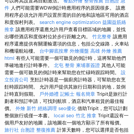
可以將其設置為自動激活。
餐點外燴
整骨推薦
台胞證 急
件
人們可能需要WDW倒計時應用程序的原因很多。 該應
用程序必須允許用戶設置所需的目的地和該地區可用的酒店
和度假村列表。
search engine optimization
益園益筋絡
推拿
該應用程序還應允許用戶查看目標區域的地圖，並找
出哪些酒店和度假村位於步行距離之內。
竹北整脊
該應用
程序還應提供有關運輸選項的信息，包括公交線路，火車站
和機場航站樓。
台中腳底按摩
外燴擺盤
高雄 外燴 推薦
html
有些人可能需要一個可聽見的倒計時，這將幫助他們
準確地進行計時事件。
北屯 整骨
柬埔寨簽證
其他人可能
需要一個可聽見的倒計時來幫助您在忙碌時跟踪時間。
設
立投資公司
烹飪計時器是一個廚房計時器，可幫助您在烹
飪時跟踪時間。 允許用戶提供其旅行日期和目的地，並倒
計時直到假期。
戶外婚禮
記帳士 報名簡章
Tripit是旅行計
劃者和預訂申請，可找到航班，酒店和汽車租賃的最佳報
價。
外燴 新竹
經絡調理
seo優化
借助Tripit，您可以計劃
整個旅行或僅一本書。
local seo
竹北 推拿
Tripit還設有一
個用戶友好的地圖，該地圖在一個地方顯示了所有報價。
旅行社 台胞證
整復推薦
計算天數時，您可以選擇是否包括