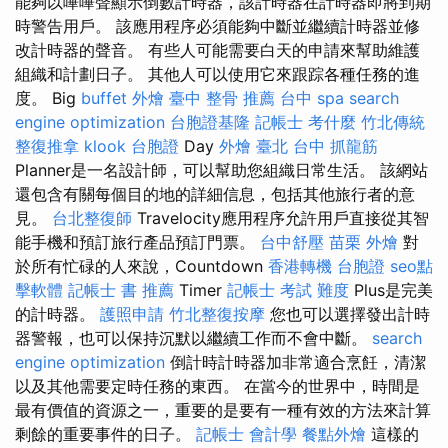
能夠以嗶嗶聲顯示倒數計時器，該計時器在計時器即將到期
時警告用戶。 該應用程序必須能夠中斷並繼續計時器並修
改計時器的聲音。 有些人可能需要白天的申請來幫助維護
組織和計劃日子。 其他人可以使用它來跟踪各種任務的進
度。 Big
buffet 外燴
臺中 整骨 推薦
台中 spa
search
engine optimization
台胞證基隆
記帳士 考什麼
竹北傳統
整復推拿
klook 台胞證
Day
外燴 臺北
台中 抓龍筋
Planner是一名設計師，可以幫助您組織日常生活。 該網站
還包含有關每個目的地的詳細信息，包括其他旅行者的意
見。
台北整復師
Travelocity應用程序允許用戶直接從其智
能手機和預訂旅行產品預訂門票。
台中舒壓
苗栗 外燴
對
於所有忙碌的人來說，Countdown
香港轉機 台胞證
seo點
擊軟體
記帳士 書 推薦
Timer
記帳士 考試 難度
Plus是完美
的計時器。
護照申請
竹北整復按摩
您也可以選擇發出計時
器警報，也可以保持沉默以繼續工作而不會中斷。
search
engine optimization
倒計時計時器加非常適合烹飪，清潔
以及其他需要定時任務的東西。 在當今的世界中，時間是
最有價值的資源之一，重要的是要有一種有效的方法來計算
剩餘的重要事件的日子。
記帳士 會計學
餐點外燴
這樣的