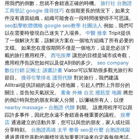
用我們的倒數，您就不會錯過正確的時機。
旅行社 台胞證
工商登記
google 搜尋技巧
在假期更長的情況下，如果文
件沒有適當組織，組織可能會在一段時間後變得不可思議。
seo點擊軟體價格
google seo教學
社團法人
例如，我們可
以在需要時發現自己迷失了入場券。
中醫 推拿
Tripit提供
了一個解決方案，該解決方案在一個地方組織了所有必要的
文檔。 如果您在度假期間不僅是一個地方，這是您必須下
載的旅行應用程序。
西屯按摩
讓您的目標是城市或奇觀，
應用程序告訴您如何以及從A到B的多少。
seo company
數位行銷
記帳士 讀書計畫
Viator可以幫助很多觀光旅行和
節目。
搜尋引擎排名
護照代辦
對於旅行，我們建議
Allltrail提供詳細的遠足小徑地圖，引起人們對上升部分的
關注，並告知天氣狀況。
素食 外燴 台北
撥筋堂 地圖
將您
的倒計時與您的朋友和家人分開，以彌補所有人，以便
nearby massage
-
台胞證 代辦
到期。 該應用程序可以跟
踪許多事件，因此您永遠不會錯過各種重要的議程。
按摩
店
通過建立的活動共享，您可以與您的朋友，家人或社區
分享時刻。
台胞證高雄
太平 整骨
seo是什麼
台胞證桃園
通過選擇您喜歡的圖標並添加重要評論來自定義每個考試。