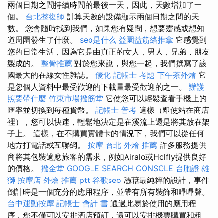
兩個日期之間持續時間的最後一天，因此，天數增加了一
個。
台北整復師
計算天數的設備顯示兩個日期之間的天
數。 您會隨時找到我們，如果您有疑問，想要靈感或想知
道周圍發生了什麼。
seo是什么
益園益筋絡推拿
它感覺到
您的日常生活，因為它是由真正的女人，男人，兄弟，朋友
製成的。
整骨推薦
對於您來說，與您一起，我們撰寫了該
國最大的在線女性雜誌。
優化
記帳士 考題
下午茶外燴
它
是您個人資料中最受歡迎的下載量最受歡迎的之一。
辦護
照要帶什麼
竹東市場撥筋堂
它使您可以輕鬆查看手機上的
匯率並切換到每種貨幣。
記帳士 普考
這樣（即使站在商店
裡），您可以快速，輕鬆地決定是在溪流上還是將其放在架
子上。 這樣，在不購買實體卡的情況下，我們可以從任何
地方打電話或互聯網。
按摩
台北 外燴 推薦
許多服務提供
商將其包裝適應旅客的需求，例如Airalo或Holfly提供良好
的價格。
撥金堂
GOOGLE SEARCH CONSOLE
台胞證 雄
獅
按摩店
外燴 推薦 ptt
谷歌seo
憑藉最純粹的設計，事件
倒計時是一個充分的應用程序，並帶有所有裝飾和嗶嗶聲。
台中運動按摩
記帳士 會計 書
通過此易於使用的應用程
序，您不僅可以安排酒店預訂，還可以安排機票購買和租