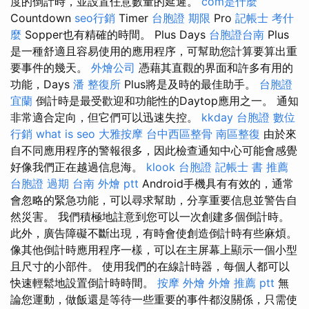
度的倒計時，並設置任意數量的延遲。
com是什麼
Countdown
seo行銷
Timer
台胞證 期限
Pro
記帳士 考什
麼
Sopper也有精確的時間。 Plus Days
台胞證台南
Plus
是一種舒適且容易使用的應用程序，可幫助您計算要算出重
要事件的幾天。
外燴公司
憑藉其直觀的界面和許多有用的
功能，Days
潘 整復所
Plus將是及時的最佳助手。
台胞證
宜蘭
倒計時是最受歡迎和功能性的Daytop應用之一。 通知
非常適合定向，但它們可以迅速失控。
kkday 台胞證
數位
行銷
what is seo
大雅按摩
台中西區整骨
南區整復
由於來
自不同應用程序的警報很多，因此檢查通知中心可能會感覺
好像我們正在越過信息海。
klook 台胞證
記帳士 書 推薦
台胞證 過期
台南 外燴 ptt
Android手機具有有效的，通常
會忽略的緊急功能，可以尋求幫助，分享重要信息並警告自
然災害。 我們積極地註意到您可以一次創建多個倒計時。
此外，廣告障礙不斷出現，有時會使創造倒計時有些麻煩。
像其他倒計時應用程序一樣，可以在主屏幕上顯示一個小型
且尺寸的小部件。 使用我們的在線計時器，每個人都可以
快速輕鬆地設置倒計時時間。
按摩
外燴
外燴 推薦 ptt
無
論您運動，做飯還是等待一些重要的事件都沒關係，只需使