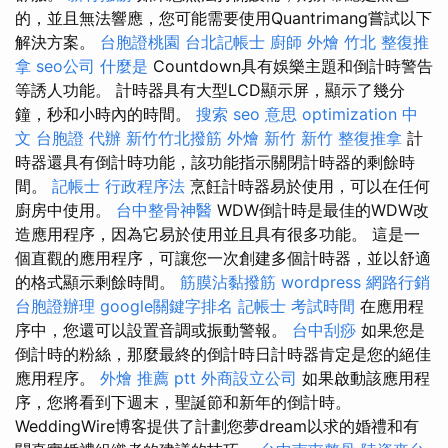
的，並且無法響應，您可能需要使用Quantrimang嘗試以下
解決方案。
台胞證桃園
台北記帳士
廚師 外燴
竹北 整復推
拿
seo公司
什麼是
Countdown具有娛樂主題和倒計時警告
等誘人功能。 計時器具有大型LCD顯示屏，顯示了幾分
鐘，秒和小時內的時間。
搜索
seo 意思
optimization 中
文
台胞證 代辦
新竹竹北撥筋
外燴 新竹
新竹 整復推拿
計
時器還具有倒計時功能，該功能指示關閉計時器的剩餘時
間。
記帳士 行政程序法
烹飪計時器易於使用，可以在任何
廚房中使用。
台中整骨神醫
WDW倒計時是最佳的WDW改
造應用程序，因為它易於使用並且具有很多功能。 這是一
個直觀的應用程序，可讓您一次創建多個計時器，並以舒適
的格式顯示剩餘時間。
筋膜沾黏撥筋
wordpress
網路行銷
台胞證辦理
google關鍵字排名
記帳士 考試時間
在應用程
序中，您還可以設置音調或振動警報。
台中刮痧
如果您是
倒計時的粉絲，那麼最終的倒計時日計時器肯定是您的絕佳
應用程序。
外燴 推薦 ptt
外商設立公司
如果啟動該應用程
序，您將看到下週末，聖誕節和新年的倒計時。
WeddingWire博客提供了計劃您夢dream以求的婚禮和有