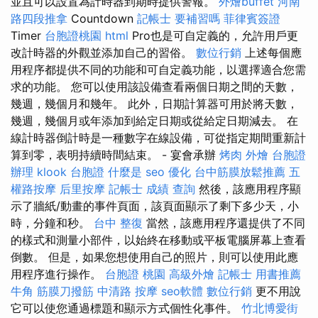
並且可以設置為計時器到期時提供警報。
外燴buffet
河南
路四段推拿
Countdown
記帳士 要補習嗎
菲律賓簽證
Timer
台胞證桃園
html
Pro也是可自定義的，允許用戶更
改計時器的外觀並添加自己的習俗。
數位行銷
上述每個應
用程序都提供不同的功能和可自定義功能，以選擇適合您需
求的功能。 您可以使用該設備查看兩個日期之間的天數，
幾週，幾個月和幾年。 此外，日期計算器可用於將天數，
幾週，幾個月或年添加到給定日期或從給定日期減去。 在
線計時器倒計時是一種數字在線設備，可從指定期間重新計
算到零，表明持續時間結束。 - 宴會承辦
烤肉 外燴
台胞證
辦理
klook 台胞證
什麼是
seo 優化
台中筋膜放鬆推薦
五
權路按摩
后里按摩
記帳士 成績 查詢
然後，該應用程序顯
示了牆紙/動畫的事件頁面，該頁面顯示了剩下多少天，小
時，分鐘和秒。
台中 整復
當然，該應用程序還提供了不同
的樣式和測量小部件，以始終在移動或平板電腦屏幕上查看
倒數。 但是，如果您想使用自己的照片，則可以使用此應
用程序進行操作。
台胞證 桃園
高級外燴
記帳士 用書推薦
牛角 筋膜刀撥筋
中清路 按摩
seo軟體
數位行銷
更不用說
它可以使您通過標題和顯示方式個性化事件。
竹北博愛街