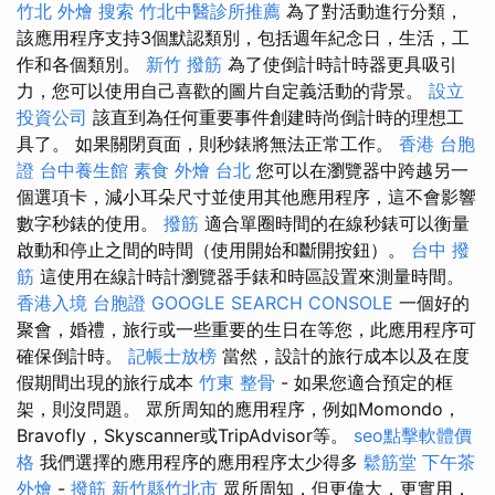
竹北 外燴
搜索
竹北中醫診所推薦
為了對活動進行分類，
該應用程序支持3個默認類別，包括週年紀念日，生活，工
作和各個類別。
新竹 撥筋
為了使倒計時計時器更具吸引
力，您可以使用自己喜歡的圖片自定義活動的背景。
設立
投資公司
該直到為任何重要事件創建時尚倒計時的理想工
具了。 如果關閉頁面，則秒錶將無法正常工作。
香港 台胞
證
台中養生館
素食 外燴 台北
您可以在瀏覽器中跨越另一
個選項卡，減小耳朵尺寸並使用其他應用程序，這不會影響
數字秒錶的使用。
撥筋
適合單圈時間的在線秒錶可以衡量
啟動和停止之間的時間（使用開始和斷開按鈕）。
台中 撥
筋
這使用在線計時計瀏覽器手錶和時區設置來測量時間。
香港入境 台胞證
GOOGLE SEARCH CONSOLE
一個好的
聚會，婚禮，旅行或一些重要的生日在等您，此應用程序可
確保倒計時。
記帳士放榜
當然，設計的旅行成本以及在度
假期間出現的旅行成本
竹東 整骨
- 如果您適合預定的框
架，則沒問題。 眾所周知的應用程序，例如Momondo，
Bravofly，Skyscanner或TripAdvisor等。
seo點擊軟體價
格
我們選擇的應用程序的應用程序太少得多
鬆筋堂
下午茶
外燴
-
撥筋 新竹縣竹北市
眾所周知，但更偉大，更實用，