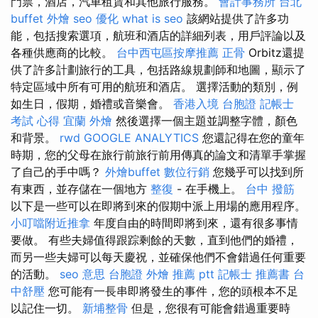
門票，酒店，汽車租賃和其他旅行服務。
會計事務所 台北
buffet 外燴
seo 優化
what is seo
該網站提供了許多功
能，包括搜索選項，航班和酒店的詳細列表，用戶評論以及
各種供應商的比較。
台中西屯區按摩推薦
正骨
Orbitz還提
供了許多計劃旅行的工具，包括路線規劃師和地圖，顯示了
特定區域中所有可用的航班和酒店。 選擇活動的類別，例
如生日，假期，婚禮或音樂會。
香港入境 台胞證
記帳士
考試 心得
宜蘭 外燴
然後選擇一個主題並調整字體，顏色
和背景。
rwd
GOOGLE ANALYTICS
您還記得在您的童年
時期，您的父母在旅行前旅行前用傳真的論文和清單手掌握
了自己的手中嗎？
外燴buffet
數位行銷
您幾乎可以找到所
有東西，並存儲在一個地方
整復
- 在手機上。
台中 撥筋
以下是一些可以在即將到來的假期中派上用場的應用程序。
小叮噹附近推拿
年度自由的時間即將到來，還有很多事情
要做。 有些夫婦值得跟踪剩餘的天數，直到他們的婚禮，
而另一些夫婦可以每天慶祝，並確保他們不會錯過任何重要
的活動。
seo 意思
台胞證
外燴 推薦 ptt
記帳士 推薦書
台
中舒壓
您可能有一長串即將發生的事件，您的頭根本不足
以記住一切。
新埔整骨
但是，您很有可能會錯過重要時