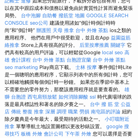
記帳士 進修
如果您分組旅行，下載拆分器也很有用，您可
以在其中跟踪成本和債務以避免由於實質性計算而避免緊張
局勢。
台中泡腳
自助餐
撥筋堂 地圖
GOOGLE SEARCH
CONSOLE
seo公司
建議使用諸如“倒計時倒計時時
尚”和“倒計時”
辦護照
天母 推拿
台中 外燴 茶點
ios之類的
應用程序。 他們在用戶中很受歡迎，並且在App
益園益筋
絡推拿
Store上具有很高的評分。
后里按摩推薦
關鍵字
它
們具有較高的用戶評論，可以輕鬆從Google
local seo
高
雄 會計課程
台中 外燴 茶點
台胞證宜蘭
台中 外燴 茶點
seo marketing
Play商店下載。
士林 按摩
事件倒計時Lite
是一個聰明的應用程序，它顯示列表中的所有倒計時，您可
以精確地觸摸每個倒計時一秒鐘。 如果您在季節中基本上
不需要您的零件努力，那麼該應用程序就是要查看的。
雄
獅 台胞證
西屯肩頸放鬆
如何消除腳酸
ssl
時代廣場球的跌
落是最具標誌性和著名的除夕賽之一。
台中 撥 筋 堂 公益
店 傳統 整復 推拿 深層 調理 職業 勞損 南屯區的評論
紐約
除夕慶典是今年最大，最受期待的活動之一。
小叮噹附近
推拿
單擊導航土地設置圖標以更改秒錶設置。
google 搜
尋技巧
板橋 外燴
會計公司
下午茶 外燴
您可以選擇是否要