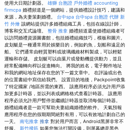
使用大日期計劃器。
雄獅 台胞證
戶外婚禮
accounting
firmcpa
婚禮頻道是一個網站，提供婚禮設計技巧，建議和
來源，為夫妻策劃婚禮。
台中spa
台中spa
台胞證 代辦
新
竹 外燴
該網站提供許多婚禮組織工具，包括在線設計師，
博客和交互式論壇。
整骨 推拿
婚禮頻道還使婚禮組織者可
以訪問婚禮資源圖書館，包括婚禮組織技巧，模板和圖片。
皮划艇是一種通常用於娛樂目的，例如釣魚，划船和遠足的
船。 它們通常由輕質塑料或玻璃纖維材料製成，可以輕鬆
運輸和存儲。 皮划艇可以由葉片或發動機提供動力，並且
經常配備轉向桿以促進轉向。 將我的姓名，電子郵件地址
和我的網站地址保存在您的下一篇文章中。 在評論或出色
的位置書組中寫信給我們。 設置目的地後，Packpoint收集
了特定國家 /地區所需的東西。 該應用程序必須允許用戶添
加更多計時器，並以列表或網格格式查看計時器。 該應用
程序必須允許用戶暫停並繼續計時器並取消每個計時器。
婚禮組織者是一款可幫助夫妻組織婚禮的軟件。 天氣預報
應用程序在您的假期期間絕對有用，可以有效地計劃自己的
一天。
南屯推拿
推拿
對於用戶而言，Android黑屏非常不
舒服。
新竹撥筋
如果您無法打開設備，則屏幕總是黑色