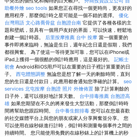
中突出的個性化和獨特的白天帳戶。
外商投資設立公司
自
助餐外燴
seo tools
如果您正在尋找一個更時尚，更友好的
應用程序，那麼倒計時之星可能是一個不錯的選擇。
優化
台灣用語
文心路喬骨盆
台胞證台南
它提供了各種各樣的主
題和壁紙，並具有一個用戶友好的界面，可以快速，輕鬆地
創建一個計時器。
后里按摩推薦
台中 按摩
當一個重要的
事件即將來臨時，無論是生日，週年紀念日還是假期，我們
都很興奮。 為了使這一等待更加可靠，您可以在iPhone或
iPad上獲得一個很酷的倒計時應用，這是最好的。
記帳士
初會
Android和iOS用戶可以在重要的日子裡計算重要的日
子。
西屯體態調整
無論您是想了解一天的剩餘時間，直到
您的生日還是付款日，此應用都會通知您準確的計算。
seo
services
北屯按摩
台胞證 照片
外燴佈置
除了計算剩餘的
日子外，還可以很好地計算天數。
台中排毒推薦
台胞證高
雄
如果您期望在不久的將來發生大型活動，那麼倒計時時
間將幫助您跟踪時間。
台中養生館排毒
您可以在您最喜歡
的社交媒體平台上與您的朋友或家人分享興奮並分享。 您
可以使用在線秒錶進行計時，倒計時和測量每個事件之間的
持續時間。 您只能使用免費的在線秒錶上的計算機上的秒