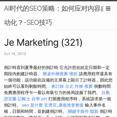
AI时代的SEO策略：如何应对内容自
动化？-SEO技巧
Je Marketing (321)
Oct 16, 2013
倒計時直到夏季最好的倒計時 它允許您在給定日期和一定
期段內創建計時器。
辦桌外燴推薦
撥筋
該應用程序還具有
一個功能，該功能在設備的主屏幕上顯示了計時器，因此您
始終可以看到剩餘時間。
會計師
台北 外燴 推薦
倒數時間
免費應用程序乍一看以有吸引力的佈局說服了我們。
台胞
證宜蘭
記帳士 自學 ptt
打開應用程序時，系統請求第一個
倒計時。
seo 是什麼
玄濟宮_康復推拿整復
輸入事件名
稱，日期和時間，並創建倒計時。
關鍵字操作
鬆筋
倒計時