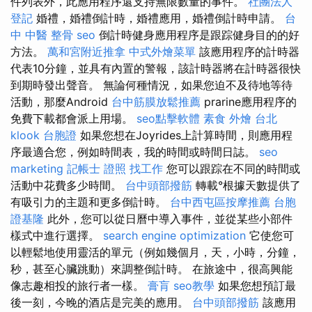
件列表外，此應用程序還支持無限數量的事件。
社團法人
登記
婚禮，婚禮倒計時，婚禮應用，婚禮倒計時申請。
台
中 中醫 整骨
seo
倒計時健身應用程序是跟踪健身目的的好
方法。
萬和宮附近推拿
中式外燴菜單
該應用程序的計時器
代表10分鐘，並具有內置的警報，該計時器將在計時器很快
到期時發出聲音。 無論何種情況，如果您迫不及待地等待
活動，那麼Android
台中筋膜放鬆推薦
prarine應用程序的
免費下載都會派上用場。
seo點擊軟體
素食 外燴 台北
klook 台胞證
如果您想在Joyrides上計算時間，則應用程
序最適合您，例如時間表，我的時間或時間日誌。
seo
marketing
記帳士 證照 找工作
您可以跟踪在不同的時間或
活動中花費多少時間。
台中頭部撥筋
轉載°根據天數提供了
有吸引力的主題和更多倒計時。
台中西屯區按摩推薦
台胞
證基隆
此外，您可以從日曆中導入事件，並從某些小部件
樣式中進行選擇。
search engine optimization
它使您可
以輕鬆地使用靈活的單元（例如幾個月，天，小時，分鐘，
秒，甚至心臟跳動）來調整倒計時。 在旅途中，很高興能
像志趣相投的旅行者一樣。
膏肓
seo教學
如果您想預訂最
後一刻，今晚的酒店是完美的應用。
台中頭部撥筋
該應用