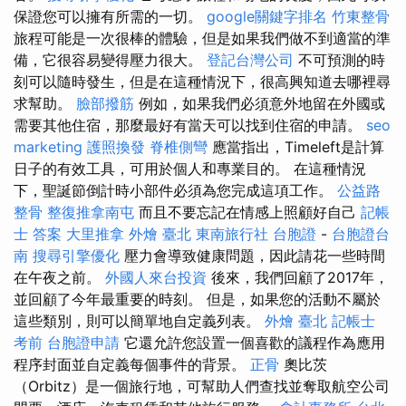
保證您可以擁有所需的一切。
google關鍵字排名
竹東整骨
旅程可能是一次很棒的體驗，但是如果我們做不到適當的準
備，它很容易變得壓力很大。
登記台灣公司
不可預測的時
刻可以隨時發生，但是在這種情況下，很高興知道去哪裡尋
求幫助。
臉部撥筋
例如，如果我們必須意外地留在外國或
需要其他住宿，那麼最好有當天可以找到住宿的申請。
seo
marketing
護照換發
脊椎側彎
應當指出，Timeleft是計算
日子的有效工具，可用於個人和專業目的。 在這種情況
下，聖誕節倒計時小部件必須為您完成這項工作。
公益路
整骨
整復推拿南屯
而且不要忘記在情感上照顧好自己
記帳
士 答案
大里推拿
外燴 臺北
東南旅行社 台胞證
-
台胞證台
南
搜尋引擎優化
壓力會導致健康問題，因此請花一些時間
在午夜之前。
外國人來台投資
後來，我們回顧了2017年，
並回顧了今年最重要的時刻。 但是，如果您的活動不屬於
這些類別，則可以簡單地自定義列表。
外燴 臺北
記帳士
考前
台胞證申請
它還允許您設置一個喜歡的議程作為應用
程序封面並自定義每個事件的背景。
正骨
奧比茨
（Orbitz）是一個旅行地，可幫助人們查找並奪取航空公司