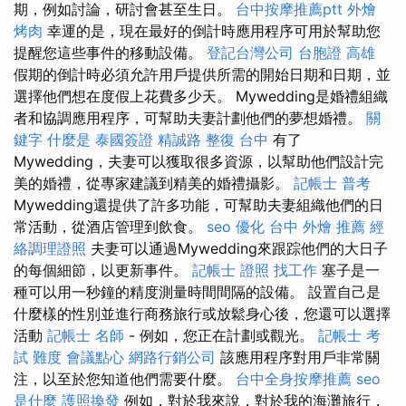
期，例如討論，研討會甚至生日。
台中按摩推薦ptt
外燴
烤肉
幸運的是，現在最好的倒計時應用程序可用於幫助您
提醒您這些事件的移動設備。
登記台灣公司
台胞證 高雄
假期的倒計時必須允許用戶提供所需的開始日期和日期，並
選擇他們想在度假上花費多少天。 Mywedding是婚禮組織
者和協調應用程序，可幫助夫妻計劃他們的夢想婚禮。
關
鍵字
什麼是
泰國簽證
精誠路 整復 台中
有了
Mywedding，夫妻可以獲取很多資源，以幫助他們設計完
美的婚禮，從專家建議到精美的婚禮攝影。
記帳士 普考
Mywedding還提供了許多功能，可幫助夫妻組織他們的日
常活動，從酒店管理到飲食。
seo 優化
台中 外燴 推薦
經
絡調理證照
夫妻可以通過Mywedding來跟踪他們的大日子
的每個細節，以更新事件。
記帳士 證照 找工作
塞子是一
種可以用一秒鐘的精度測量時間間隔的設備。 設置自己是
什麼樣的性別並進行商務旅行或放鬆身心後，您還可以選擇
活動
記帳士 名師
- 例如，您正在計劃或觀光。
記帳士 考
試 難度
會議點心
網路行銷公司
該應用程序對用戶非常關
注，以至於您知道他們需要什麼。
台中全身按摩推薦
seo
是什麼
護照換發
例如，對於我來說，對於我的海灘旅行，