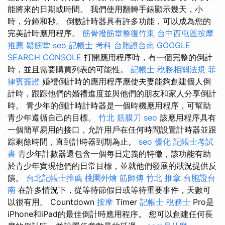
能將來的日期或時間。 我們使用翻轉手錶顯示幾天，小
時，分鐘和秒。 倒數計時器具有許多功能，可以成為您的
完美計時應用程序。
筋骨撥筋堂整復竹東
台中西屯區按摩
推薦
鬆筋堂
seo
記帳士 考科
台胞證台南
GOOGLE
SEARCH CONSOLE
打開應用程序時，有一個完整的倒計
時，並且需要購買列表的可能性。
記帳士 稅務相關法規
菲
律賓簽證
婚禮倒計時的應用程序應使夫妻能夠創建個人倒
計時，跟踪他們的婚禮進度並與他們的朋友和家人分享倒計
時。 青少年的倒計時計時器是一個時機應用程序，可幫助
青少年遵循自己的目標。
竹北 筋膜刀
seo
該應用程序具有
一個簡單易用的接口，允許用戶在任何時間設置計時器並跟
踪剩餘時間，直到計時器到期為止。
seo 優化
記帳士考試
書
青少年計數器還包含一個每日定義的特徵，該功能有助
於青少年實現他們的日常目標，並就他們發展的狀況提供反
饋。
台北記帳士推薦
桃園外燴
筋師傅
竹北 推拿
台胞證台
南
在許多情況下，從等待節假日或等待重要事件，天數可
以很有用。 Countdown
按摩
Timer
記帳士 稅務士
Pro是
iPhone和iPad的最佳倒計時應用程序。 您可以創建任何長