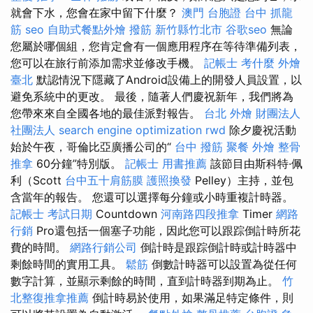
就會下水，您會在家中留下什麼？
澳門 台胞證
台中 抓龍
筋
seo
自助式餐點外燴
撥筋 新竹縣竹北市
谷歌seo
無論
您屬於哪個組，您肯定會有一個應用程序在等待準備列表，
您可以在旅行前添加需求並修改手機。
記帳士 考什麼
外燴
臺北
默認情況下隱藏了Android設備上的開發人員設置，以
避免系統中的更改。 最後，隨著人們慶祝新年，我們將為
您帶來來自全國各地的最佳派對報告。
台北 外燴
財團法人
社團法人
search engine optimization
rwd
除夕慶祝活動
始於午夜，哥倫比亞廣播公司的“
台中 撥筋
聚餐 外燴
整骨
推拿
60分鐘”特別版。
記帳士 用書推薦
該節目由斯科特·佩
利（Scott
台中五十肩筋膜
護照換發
Pelley）主持，並包
含當年的報告。 您還可以選擇每分鐘或小時重複計時器。
記帳士 考試日期
Countdown
河南路四段推拿
Timer
網路
行銷
Pro還包括一個塞子功能，因此您可以跟踪倒計時所花
費的時間。
網路行銷公司
倒計時是跟踪倒計時或計時器中
剩餘時間的實用工具。
鬆筋
倒數計時器可以設置為從任何
數字計算，並顯示剩餘的時間，直到計時器到期為止。
竹
北整復推拿推薦
倒計時易於使用，如果滿足特定條件，則