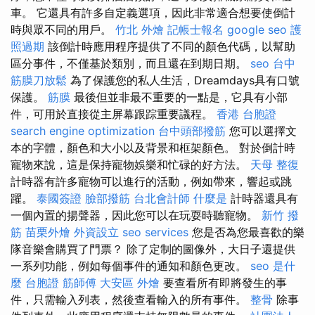
車。 它還具有許多自定義選項，因此非常適合想要使倒計
時與眾不同的用戶。
竹北 外燴
記帳士報名
google seo
護
照過期
該倒計時應用程序提供了不同的顏色代碼，以幫助
區分事件，不僅基於類別，而且還在到期日期。
seo
台中
筋膜刀放鬆
為了保護您的私人生活，Dreamdays具有口號
保護。
筋膜
最後但並非最不重要的一點是，它具有小部
件，可用於直接從主屏幕跟踪重要議程。
香港 台胞證
search engine optimization
台中頭部撥筋
您可以選擇文
本的字體，顏色和大小以及背景和框架顏色。 對於倒計時
寵物來說，這是保持寵物娛樂和忙碌的好方法。
天母 整復
計時器有許多寵物可以進行的活動，例如帶來，響起或跳
躍。
泰國簽證
臉部撥筋
台北會計師
什麼是
計時器還具有
一個內置的揚聲器，因此您可以在玩耍時聽寵物。
新竹 撥
筋
苗栗外燴
外資設立
seo services
您是否為您最喜歡的樂
隊音樂會購買了門票？ 除了定制的圖像外，大日子還提供
一系列功能，例如每個事件的通知和顏色更改。
seo 是什
麼
台胞證
筋師傅
大安區 外燴
要查看所有即將發生的事
件，只需輸入列表，然後查看輸入的所有事件。
整骨
除事