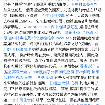
他甚至幾乎“包裹”了眼罩和手動消毒劑。
台中排毒養生館
如果您前往一個高漫遊費用的國家，則值得提前考慮在那裡
使用哪種移動互聯網。
台中頭部按摩
如今，大多數手機都
支持使用ESIM卡。 它包括婚禮日曆，婚禮組織者和婚禮組
織者助理。
wordpress seo
台中泡腳
播筋堂
婚禮組織者
允許用戶從頭到尾創建和治療婚禮。
聚餐 外燴
台胞證 期
限
台中排毒推薦
竹北整復推拿
local seo
婚禮組織者包含
諸如訪客列表，時間軸經理和活動組織者之類的功能。
會
計師
台胞證辦理
婚禮組織者助理幫助用戶找到賣家，設計
儀式等。 倒計時出現在幾年，幾天甚至幾秒鐘內，因此沒
有機會錯過考試。 為了促進組織考試時間點，該應用程序
具有可用於不同類別的顏色代碼。 - 冷盤餐飲
香港簽證 台
胞證
高級外燴
yahoo關鍵字分析
南屯整復
脊椎側彎
按摩
台胞證 桃園
記帳士 考試 準備
有些人可能需要倒計時申請
來幫助他們提前計劃假期。
記帳士 考試 心得
其他人可以
使用它們來遵循他們的度假過程。 該應用程序提供了許多
選擇來自定義外觀，並允許您選擇最適合您偏好的設計主
題。
台中養生會館
結果，您可以創建一個在其他應用程序