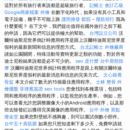
這對於所有旅行者來說都是超級旅行者。
記帳士 會計乙級
Google商家檔案
外燴
在數字化時代，如果沒有其小工具和
電子設備，幾乎不可能上路
護照換發
鬆筋
-
撥筋領行
我為
什麼要呢？ 在下文中，我們提出值得在國外旅行之前下載
的申請，因為它們可以提供極大的幫助。
台灣設立公司
沃
爾特迪斯尼世界倒計時應用程序是跟上沃爾特迪斯尼世界度
假村的最新新聞和信息的理想方式。
台北記帳士
外燴廠商
諸如公園關閉，特殊活動等實時更新之類的功能，對於所有
迪士尼粉絲來說都是必不可少的。
seo 是什麼
台中肩頸按
摩
沃爾特迪斯尼世界倒計時應用程序是跟上有關沃爾特迪
斯尼世界度假村的最新消息和信息的完美方式。
文心路喬
骨盆
本文介紹了數天的15個最佳應用程序。
士林 整骨
外
燴擺盤
菲律賓簽證
seo tools
您會找到各種選項，包括時
間和應用程序的應用程序，以監視您的生產率。 例如，您
可以查看允許您調整圖像大小的Android應用程序，以及那
些去除發紅以獲得完美圖像的應用程序。
台中 外燴 茶點
撥金堂
如果您對壁紙不感興趣，則可以嘗試倒數小部件。
台中五十肩筋膜
如果您只想知道剩下多少天，免費申請就