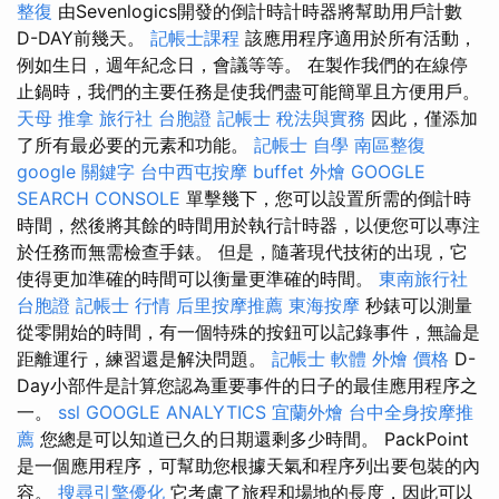
整復
由Sevenlogics開發的倒計時計時器將幫助用戶計數
D-DAY前幾天。
記帳士課程
該應用程序適用於所有活動，
例如生日，週年紀念日，會議等等。 在製作我們的在線停
止鍋時，我們的主要任務是使我們盡可能簡單且方便用戶。
天母 推拿
旅行社 台胞證
記帳士 稅法與實務
因此，僅添加
了所有最必要的元素和功能。
記帳士 自學
南區整復
google 關鍵字
台中西屯按摩
buffet 外燴
GOOGLE
SEARCH CONSOLE
單擊幾下，您可以設置所需的倒計時
時間，然後將其餘的時間用於執行計時器，以便您可以專注
於任務而無需檢查手錶。 但是，隨著現代技術的出現，它
使得更加準確的時間可以衡量更準確的時間。
東南旅行社
台胞證
記帳士 行情
后里按摩推薦
東海按摩
秒錶可以測量
從零開始的時間，有一個特殊的按鈕可以記錄事件，無論是
距離運行，練習還是解決問題。
記帳士 軟體
外燴 價格
D-
Day小部件是計算您認為重要事件的日子的最佳應用程序之
一。
ssl
GOOGLE ANALYTICS
宜蘭外燴
台中全身按摩推
薦
您總是可以知道已久的日期還剩多少時間。 PackPoint
是一個應用程序，可幫助您根據天氣和程序列出要包裝的內
容。
搜尋引擎優化
它考慮了旅程和場地的長度，因此可以