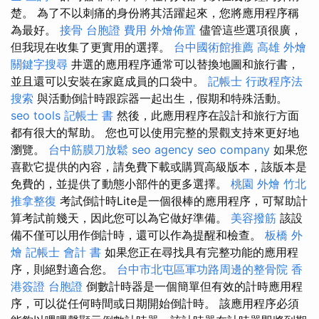
楚。 為了不以刺痛的身份將其活躍起來，您將應用程序稱
為最好。
接骨
台胞證 費用
外燴佈置
儘管這些選項很廣，
但我現在收集了更實用的選擇。
台中國術館推薦
高雄 外燴
關鍵字搜尋
井選的應用程序通常可以替換地圖和旅行書，
並且還可以安裝在家庭成員的口袋中。
記帳士 行政程序法
搜索
與活動倒計時跟踪器一起出生，假期和特殊活動。
seo tools
記帳士 書
然後，此應用程序在設計和旅行方面
都有很大的幫助。 您也可以使用完整的景觀支持來更好地
瀏覽。
台中筋膜刀放鬆
seo agency
seo company
如果您
喜歡它提供的內容，請免費下載或購買高級版本，該版本是
免費的，並提供了動態小部件的更多選擇。
桃園 外燴
竹北
推拿整復
考試倒計時Lite是一個很棒的應用程序，可幫助計
算考試前幾天，因此您可以為它做好準備。
美容撥筋
該設
備不僅可以用作倒計時，還可以作為提醒和檢查。
板橋 外
燴
記帳士 會計 書
如果您正在尋找具有完整功能的應用程
序，則絕對適合您。
台中市北屯區軍功路周邊的整骨院
香
港簽證 台胞證
倒數計時器是一個簡單但有效的計時應用程
序，可以從任何時間或日期開始倒計時。 該應用程序必須