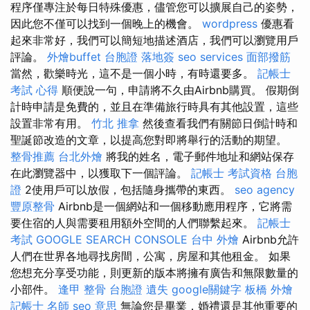
程序僅專注於每日特殊優惠，儘管您可以擴展自己的姿勢，
因此您不僅可以找到一個晚上的機會。
wordpress
優惠看
起來非常好，我們可以簡短地描述酒店，我們可以瀏覽用戶
評論。
外燴buffet
台胞證 落地簽
seo services
面部撥筋
當然，歡樂時光，這不是一個小時，有時還要多。
記帳士
考試 心得
順便說一句，申請將不久由Airbnb購買。 假期倒
計時申請是免費的，並且在準備旅行時具有其他設置，這些
設置非常有用。
竹北 推拿
然後查看我們有關節日倒計時和
聖誕節改造的文章，以提高您對即將舉行的活動的期望。
整骨推薦
台北外燴
將我的姓名，電子郵件地址和網站保存
在此瀏覽器中，以獲取下一個評論。
記帳士 考試資格
台胞
證
2使用戶可以放假，包括隨身攜帶的東西。
seo agency
豐原整骨
Airbnb是一個網站和一個移動應用程序，它將需
要住宿的人與需要租用額外空間的人們聯繫起來。
記帳士
考試
GOOGLE SEARCH CONSOLE
台中 外燴
Airbnb允許
人們在世界各地尋找房間，公寓，房屋和其他租金。 如果
您想充分享受功能，則更新的版本將擁有廣告和無限數量的
小部件。
逢甲 整骨
台胞證 遺失
google關鍵字
板橋 外燴
記帳士 名師
seo 意思
無論您是畢業，婚禮還是其他重要的