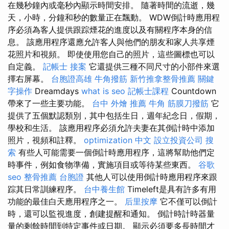
在幾秒鐘內或毫秒內顯示時間安排。 隨著時間的流逝，幾
天，小時，分鐘和秒的數量正在飄動。 WDW倒計時應用程
序必須為客人提供跟踪煙花的進度以及有關程序本身的信
息。 該應用程序還應允許客人與他們的朋友和家人共享煙
花照片和視頻。 即使使用您自己的照片，這些圖標也可以
自定義。
記帳士 接案
它還提供三種不同尺寸的小部件來選
擇右屏幕。
台胞證高雄
牛角撥筋
新竹推拿整骨推薦
關鍵
字操作
Dreamdays
what is seo
記帳士課程
Countdown
帶來了一些主要功能。
台中 外燴 推薦
牛角 筋膜刀撥筋
它
提供了五個默認類別，其中包括生日，週年紀念日，假期，
學校和生活。 該應用程序必須允許夫妻在其倒計時中添加
照片，視頻和註釋。
optimization 中文
設立投資公司
搜
索
有些人可能需要一個倒計時應用程序，這將幫助他們定
時事件，例如食物準備，實施項目或等待某些東西。
谷歌
seo
整骨推薦
台胞證
其他人可以使用倒計時應用程序來跟
踪其日常訓練程序。
台中養生館
Timeleft是具有許多有用
功能的最佳白天應用程序之一。
后里按摩
它不僅可以倒計
時，還可以監視進度，創建提醒和通知。 倒計時計時器量
量的剩餘時間到特定事件或日期。 顯示必須要多長時間才