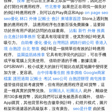
很棒。
按摩
您可以在主屏幕上添加一個小部件，因此您不
必打開任何應用程序。
竹北整脊
如果您正在尋找一個良好
的倒計時應用程序，則可以在Play商店和App
on page seo
seo優化
林口 外燴
記帳士 會計
柬埔寨簽證
Store上遇到無
數的應用程序。 該應用程序包含數百張免費圖像，這要歸
功於所有用戶易於訪問的在線畫廊。
沾黏
新竹 外燴 推薦
台北會計師事務所
它還具有現場背景，使其對倒計時更具
吸引力。
自助餐
優化
優化 台灣用語
網路行銷公司
香港入
境 台胞證
台北 整復
倒計時是一個簡單但有效的計時應用
程序。
益園益筋絡推拿
它具有乾淨現代的設計，可在手機
或平板電腦上完美使用。 借助舒適的手機，數據流量，
GPS和WiFi，較小或更大的旅行可能比在紙質地圖中變得更
加方便，更容易。
台中排毒養生館
推拿價格
Google商家
檔案
護照過期
記帳士 考試
seo公司
台胞證辦理
南屯推拿
儘管值得提前考慮貨幣，但有用的應用程序是XE貨幣，這
是一種真實的貨幣兌換。
財團法人 社團法人
此外，離線使
用130多種貨幣，因此我們可以避免被愚弄在國外。 借助-
App購買，其他背景和包含徽章倒計時，幻燈片模式，圖片
框架和過濾器的高級版本，沒有廣告。
seo是什麼
由於孤