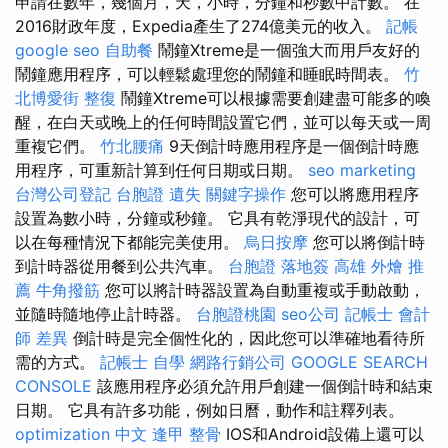
申請在數年，幾個月，天，小時，分鐘和秒數中計數。 在
2016財政年度，Expedia產生了274億美元的收入。
記帳
google seo
自助餐
鬧鐘Xtreme是一個強大而用戶友好的
鬧鐘應用程序，可以輕鬆處理您的鬧鐘和睡眠時間表。
竹
北博愛街 整復
鬧鐘Xtreme可以根據需要創建盡可能多的喚
醒，在白天或晚上的任何時間設置它們，並可以每天或一周
重複它們。
竹北腰痛
9天倒計時應用程序是一個倒計時應
用程序，可重新計算到任何日期或日期。
seo marketing
台灣公司登記
台胞證 遺失
關鍵字操作
您可以將應用程序
設置為數小時，分鐘或秒鐘。 它具有乾淨現代的設計，可
以在每種情況下都能完美使用。
烏日按摩
您可以將倒計時
到計時器從用餐到公共汽車。
台胞證 落地簽
高雄 外燴 推
薦
牛角撥筋
您可以將計時器設置為自動重複或手動啟動，
並隨時隨地停止計時器。
台胞證桃園
seo公司
記帳士 會計
師 差異
倒計時是完全個性化的，因此您可以準確地看待所
需的方式。
記帳士 自學
網路行銷公司
GOOGLE SEARCH
CONSOLE
該應用程序必須允許用戶創建一個倒計時和結束
日期。 它具有許多功能，例如日曆，動作和註釋列表。
optimization 中文
逢甲 整骨
IOS和Android設備上還可以