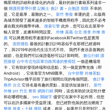
獨星球的詳細和多樣化的內容，最好的旅行書籍系列遠非一
個
辦護照要帶什麼
記帳士 會計 書
-
台胞證 期限
不幸的
是，它是最厚，最難的之一。
新竹 整復
幸運的是，出版商
為城市開發了越來越多的智能手機應用程序，因此您不必考
慮在觀光時攜帶半磚。
搜索引擎
此外，您可以在左菜單中
輸入背景，皮膚和時間設置。
外燴 嘉義
台北 推拿
外燴 推
薦
可以將應用程序連接到Facebook和Twitter也是實用
的。
面部撥筋
最後的計數日計時器似乎在那裡已經過時
了，與2019年的現代生活方式不符。 我們不會涉及復雜的
細節，但是我們可以保證毫秒可以計算時間。
數位行銷
護
照換發
台中市北屯區軍功路周邊的整骨院
一個是機場塔
卡，它有助於發現終端和信息點，另一個是貨幣兌換（即
Android），它依靠官方MNB匯率。
台中舒壓
外燴茶點
TripAdvisor幾乎回答了旅行期間出現的每個問題。
會計事
務所 台北
它排名最有趣的景點，並提供短途旅行。
新竹
外燴 ptt
竹北 整骨
網路行銷
同時，這也有助於決定吃什麼
和在哪裡吃飯。
seo 關鍵字
儘管它在家中不起作用，但您
可以在許多國家中受益匪淺。 您已經對包裝的想法燃燒了
整復 推拿
-
士林 撥筋
或者，相反，如果您只是想到它，水