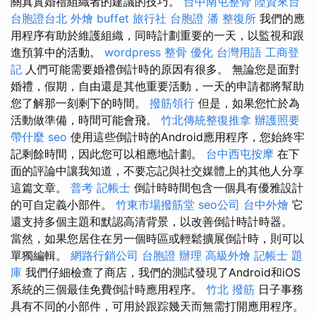
關真實婚禮組織者的建議的技巧。
台中南屯整骨
陸資來台
台胞證台北
外燴 buffet
旅行社 台胞證
潘 整復所
我們的應
用程序有助於維護組織，同時計劃重要的一天，以監視和跟
進預算中的活動。
wordpress
整骨
優化 台灣用語
工商登
記
人們可能需要婚禮倒計時的原因有很多。 無論您是面對
婚禮，假期，自由還是其他重要活動，一天的申請都將幫助
您了解那一刻剩下的時間。
撥筋領行
但是，如果您忙於為
活動做準備，時間可能會飛。
竹北傳統整復推拿
辦護照要
帶什麼
seo
使用這些倒計時的Android應用程序，您始終牢
記剩餘時間，因此您可以相應地計劃。
台中西屯按摩
在下
面的評論中讓我知道，不要忘記與社交媒體上的其他人分享
這篇文章。
普考 記帳士
倒計時時間包含一個具有優雅設計
的可自定義小部件。
竹東市場撥筋堂
seo公司
台中外燴
它
還支持多個主題和默認高清背景，以改善倒計時計時器。
當然，如果您居住在另一個時區或輕鬆擴展倒計時，則可以
單獨編輯。
網路行銷公司
台胞證 辦理
高級外燴
記帳士 題
庫
我們仔細檢查了商店，我們的測試發現了Android和iOS
系統的三個最佳免費倒計時應用程序。
竹北 撥筋
日子事務
具有不同的小部件，可用於跟踪幾天而無需打開應用程序。