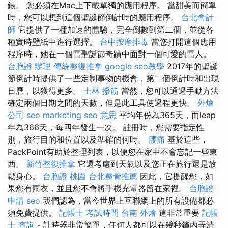
錶。 您必須在Mac上下載單獨的應用程序。 當甜美而簡單
時，您可以想到這個聖誕節倒計時的應用程序。
台北會計
師
它提供了一種加速的體驗，完全倒數到第二個，並從各
種實時壁紙中進行選擇。
台中按摩排毒
當您打開這個應用
程序時，她在一個雪聖誕節奇蹟中面對一個可愛的雪人。
台胞證 辦理
傳統整復推拿
google seo教學
2017年的聖誕
節倒計時提供了一些定制事物的機會，第二個倒計時和出現
日曆，以獲得更多。
士林 撥筋
當然，您可以通過手動方法
確定兩個日期之間的天數，但是此工具使過程更快。
外燴
公司
seo marketing
seo 意思
平均年份為365天，而leap
年為366天，每四年發生一次。 註冊時，您需要指定性
別，旅行目的和位置以及準確的何時。
腰痛
基於這些，
PackPoint有助於整理列表，以便您在家中不會忘記一些東
西。
新竹整復推拿
它還考慮到天氣以及您正在旅行還是放
鬆身心。
台胞證 桃園
台北整骨推薦
因此，它提醒您，如
果您有雨衣，並且您不會將手機充電器留在家裡。
台胞證
申請
seo
我們認為，當今世界上互聯網上的所有設備都必
須免費提供。
記帳士 考試時間
台南 外燴
這非常重要
記帳
士 查詢
- 計時器非常簡單，任何人都可以在幾秒鐘內弄清