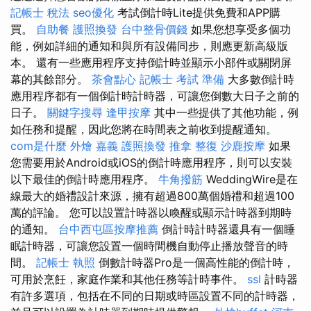
記帳士 稅法
seo優化
考試倒計時Lite提供免費和APP購
買。
自助餐
護照換發
台中整骨價錢
如果您想享受多個功
能，例如詳細的通知和與所有設備同步，則應更新高級版
本。 還有一些應用程序支持倒計時並顯示小部件或關閉屏
幕的其餘部分。
茶會點心
記帳士 考試 準備
大多數倒計時
應用程序都有一個倒計時計時器，可讓您倒數大日子之前的
日子。
關鍵字搜尋
逢甲按摩
其中一些提供了其他功能，例
如任務和提醒，因此您將在時間表之前收到提醒通知。
com是什麼
外燴 嘉義
護照換發
推拿 整復
沙鹿按摩
如果
您需要用於Android或iOS的倒計時應用程序，則可以安裝
以下最佳的倒計時應用程序。
牛角撥筋
WeddingWire是在
線最大的婚禮設計來源，擁有超過800萬個婚禮和超過100
萬的評論。 您可以設置計時器以喚醒或顯示計時器到期時
的通知。
台中西屯區按摩推薦
倒計時計時器還具有一個睡
眠計時器，可讓您設置一個時間機自動停止播放聲音的時
間。
記帳士 執照
倒數計時器Pro是一個高性能的倒計時，
可用於烹飪，家庭作業和其他任務等計時事件。
ssl
計時器
有許多選項，包括在不同的日期或時區設置不同的計時器，