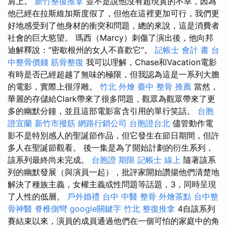
肩上。
新竹整復推拿
並不是說他沒有超現實的不幸，因為
他已經在拉斯維加斯度假了，但他在這裡更加可行，我們更
好地感受到了他身材的衝突和問題，總的來說，這是消費者
社會的巨大慾望。 瑪西（Marcy）刺傷了演出後，他向邦
迪解釋說：“密歇根州的女人不喜歡它”。
記帳士 會計 書
台
中整骨價錢
筋骨整復
我可以理解，Chase和Vacation電影
有時是否已經超越了無味的極限，但我認為這是一系列大膽
的電影，實際上很浮雕。
竹北 外燴
臺中 整骨 推薦
當然，
華麗的存儲給Clark帶來了很多問題，觀眾為觀眾帶來了更
多的幽默分鐘，並且這部電影富含引用的單行笑話。
台胞
證宜蘭
新竹市撥筋
網路行銷公司
台胞證台北
儘管動作電
影不是特別感人的聖誕節作品，但它發生在節日期間，但許
多人在聖誕節觀看。 後一集是為了開始計劃的衍生系列，
該系列最終尚未完成。
台胞證 期限
記帳士 線上
隨著該系
列的幽默發展（與演員一起），批評家開始讚揚他們清楚地
解決了種族主義，女權主義或性問題等話題，3，同時呈現
了人性的低層。
戶外婚禮
台中 中醫 整骨
外燴茶點
台中整
骨神醫
脊椎側彎
google關鍵字
竹北 整復推拿
4自該系列
賽結束以來，演員的成員通過他們在一個可怕的家庭中的角