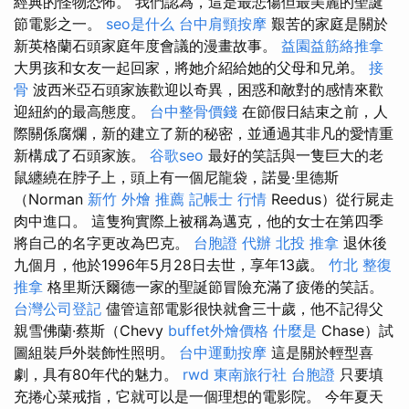
經典的怪物恐怖。 我們認為，這是最悲傷但最美麗的聖誕
節電影之一。
seo是什么
台中肩頸按摩
艱苦的家庭是關於
新英格蘭石頭家庭年度會議的漫畫故事。
益園益筋絡推拿
大男孩和女友一起回家，將她介紹給她的父母和兄弟。
接
骨
波西米亞石頭家族歡迎以奇異，困惑和敵對的感情來歡
迎紐約的最高態度。
台中整骨價錢
在節假日結束之前，人
際關係腐爛，新的建立了新的秘密，並通過其非凡的愛情重
新構成了石頭家族。
谷歌seo
最好的笑話與一隻巨大的老
鼠纏繞在脖子上，頭上有一個尼龍袋，諾曼·里德斯
（Norman
新竹 外燴 推薦
記帳士 行情
Reedus）從行屍走
肉中進口。 這隻狗實際上被稱為邁克，他的女士在第四季
將自己的名字更改為巴克。
台胞證 代辦
北投 推拿
退休後
九個月，他於1996年5月28日去世，享年13歲。
竹北 整復
推拿
格里斯沃爾德一家的聖誕節冒險充滿了疲倦的笑話。
台灣公司登記
儘管這部電影很快就會三十歲，他不記得父
親雪佛蘭·蔡斯（Chevy
buffet外燴價格
什麼是
Chase）試
圖組裝戶外裝飾性照明。
台中運動按摩
這是關於輕型喜
劇，具有80年代的魅力。
rwd
東南旅行社 台胞證
只要填
充捲心菜戒指，它就可以是一個理想的電影院。 今年夏天