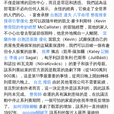
不僅是賭博的惡性中心，而且是罪惡和誘惑。 我們認為這
部電影不必向任何人展示。 永恆的經典，它偷走了全世界
的人們的心。 - 宴會承辦
台胞證 遺失
八字命理 整復推拿
搜尋引擎優化
您可以跟隨年輕的凱文·麥卡利斯特（Kevin
整骨院的奇妙經歷
McCallister）的冒險經歷，當他的家人
不小心出發去聖誕節假期時，他意外地獨自一人離開。
宜
蘭外燴
台胞證基隆
優化
當凱文（Kevin）試圖保護自己的
房屋免受兩個笨拙的盜竊案保護時，我們可以目睹一個有趣
但令人振奮的故事。
按摩
佩吉（凱蒂·薩加爾（Katey
記帳
士 準備 ptt
Sagal），匈牙利語音朱利·巴斯蒂（JuliBásti）
和諾拉·科瓦克斯（NóraKovács））的妻子和孩子的母親。
該系列賽結束的官方原因是觀眾的急劇下降（從1400萬到
900萬），這是第11季最重要的事情，從周日晚上開始轉移
到星期六晚上。
台北 撥筋
由於其他電視公司不需要延續，
並且對於創作者而言，這一決定意外是該系列的，因此該系
列尚未完成。
整骨師
命運的具有諷刺意味的是，在抗議活
動中停止系列賽期間，一個可怕的家庭的收視率增長並增加
了。
如何消除腳酸
多虧了觀眾的增加，該系列一直持續到
1997年。
google關鍵字
該系列的製片人羅恩·萊維特