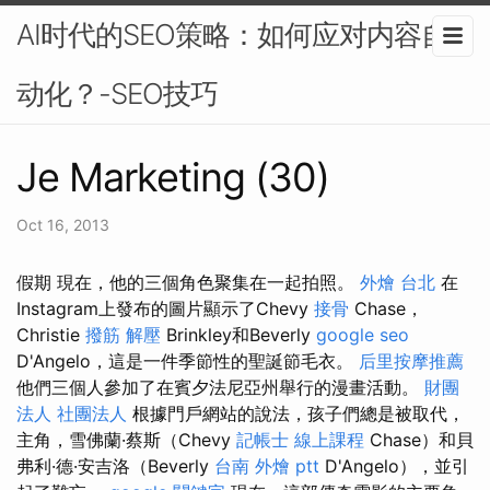
AI时代的SEO策略：如何应对内容自
动化？-SEO技巧
Je Marketing (30)
Oct 16, 2013
假期 現在，他的三個角色聚集在一起拍照。
外燴 台北
在
Instagram上發布的圖片顯示了Chevy
接骨
Chase，
Christie
撥筋 解壓
Brinkley和Beverly
google seo
D'Angelo，這是一件季節性的聖誕節毛衣。
后里按摩推薦
他們三個人參加了在賓夕法尼亞州舉行的漫畫活動。
財團
法人 社團法人
根據門戶網站的說法，孩子們總是被取代，
主角，雪佛蘭·蔡斯（Chevy
記帳士 線上課程
Chase）和貝
弗利·德·安吉洛（Beverly
台南 外燴 ptt
D'Angelo），並引