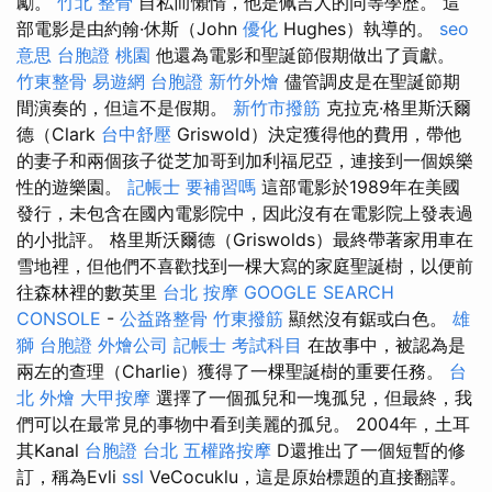
勵。
竹北 整骨
自私而懶惰，他是佩吉人的同等學歷。 這
部電影是由約翰·休斯（John
優化
Hughes）執導的。
seo
意思
台胞證 桃園
他還為電影和聖誕節假期做出了貢獻。
竹東整骨
易遊網 台胞證
新竹外燴
儘管調皮是在聖誕節期
間演奏的，但這不是假期。
新竹市撥筋
克拉克·格里斯沃爾
德（Clark
台中舒壓
Griswold）決定獲得他的費用，帶他
的妻子和兩個孩子從芝加哥到加利福尼亞，連接到一個娛樂
性的遊樂園。
記帳士 要補習嗎
這部電影於1989年在美國
發行，未包含在國內電影院中，因此沒有在電影院上發表過
的小批評。 格里斯沃爾德（Griswolds）最終帶著家用車在
雪地裡，但他們不喜歡找到一棵大寫的家庭聖誕樹，以便前
往森林裡的數英里
台北 按摩
GOOGLE SEARCH
CONSOLE
-
公益路整骨
竹東撥筋
顯然沒有鋸或白色。
雄
獅 台胞證
外燴公司
記帳士 考試科目
在故事中，被認為是
兩左的查理（Charlie）獲得了一棵聖誕樹的重要任務。
台
北 外燴
大甲按摩
選擇了一個孤兒和一塊孤兒，但最終，我
們可以在最常見的事物中看到美麗的孤兒。 2004年，土耳
其Kanal
台胞證 台北
五權路按摩
D還推出了一個短暫的修
訂，稱為Evli
ssl
VeCocuklu，這是原始標題的直接翻譯。