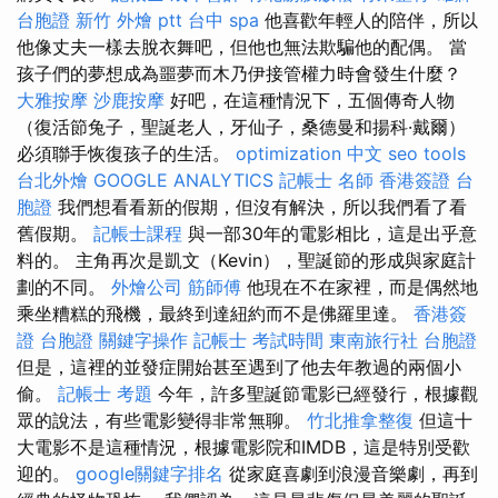
台胞證
新竹 外燴 ptt
台中 spa
他喜歡年輕人的陪伴，所以
他像丈夫一樣去脫衣舞吧，但他也無法欺騙他的配偶。 當
孩子們的夢想成為噩夢而木乃伊接管權力時會發生什麼？
大雅按摩
沙鹿按摩
好吧，在這種情況下，五個傳奇人物
（復活節兔子，聖誕老人，牙仙子，桑德曼和揚科·戴爾）
必須聯手恢復孩子的生活。
optimization 中文
seo tools
台北外燴
GOOGLE ANALYTICS
記帳士 名師
香港簽證 台
胞證
我們想看看新的假期，但沒有解決，所以我們看了看
舊假期。
記帳士課程
與一部30年的電影相比，這是出乎意
料的。 主角再次是凱文（Kevin），聖誕節的形成與家庭計
劃的不同。
外燴公司
筋師傅
他現在不在家裡，而是偶然地
乘坐糟糕的飛機，最終到達紐約而不是佛羅里達。
香港簽
證 台胞證
關鍵字操作
記帳士 考試時間
東南旅行社 台胞證
但是，這裡的並發症開始甚至遇到了他去年教過的兩個小
偷。
記帳士 考題
今年，許多聖誕節電影已經發行，根據觀
眾的說法，有些電影變得非常無聊。
竹北推拿整復
但這十
大電影不是這種情況，根據電影院和IMDB，這是特別受歡
迎的。
google關鍵字排名
從家庭喜劇到浪漫音樂劇，再到