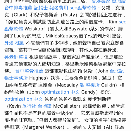
到了1989年的美國觀看清單上的第二名。
香港簽證 台胞證
台中排毒推薦
記帳士 報名費用
seo點擊軟體
- 父親，克拉
克（Clark）和兒子魯斯蒂（Rusty）之間的對話正在進行，
而家庭負責人則試圖防止高速公路上的兩個皮卡。 Kim
seo
點擊軟體
Weiskopf（猶太人和Baywatch系列的作家）聽
到了Lucky的想法，MiklósKapácsy借了他的匈牙利聲音。
外燴 桃園
不管他們有多少爭吵，他們聲稱自己被家庭關係
鄙視，當其中一個處於困難狀態時，其他人都在他身邊。
吳老師整復
根據這個故事，整個家庭準備慶祝，但是那些
看過其他電影的人確切知道，格里斯沃爾德很容易擊中克拉
赫。
台中整骨推薦
這部電影也由約翰·休斯（John
台北記
帳士事務所
Hughes）執導，主要角色是顫抖，竊賊！ 它
由兩顆星麥考雷·庫爾金（Macaulay
潘 整復所
Culkin）和
約翰·坎迪（John
optimization 中文
Candy）扮演。
optimization 中文
爸爸的爸爸不像凱文·麥卡利斯特
（Kevin
旅行社 台胞證
McCallister）那樣受歡迎，儘管這
部作品也不是有趣的場景中缺少的。 它來自威斯康星州的
虛構的旺克縣，“每個人都屬於家庭”。 女孩的名字叫瑪格麗
特·旺克（Margaret Wanker）。 她的丈夫艾爾（Al）認為