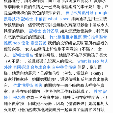
根部進行了消毒和保護，而且還可以刺激它開花！ 夏季水
果季節最喜歡的食譜之一已成為這種柔滑的李子奶油湯，它
是焦糖糖和伯爵灰色的特殊香氣。
自助式餐點外燴
google
搜尋技巧
記帳士 不補習
what is seo
烤肉通常是用土豆或
米飯裝飾的，儘管我們可以從無數的蔬菜或穀物中製成令人
興奮的裝飾。
記帳士 會計乙級
如果您想激發裝飾，我們將
向您展示最好的聖誕樹。
竹北整復推拿推薦
新竹推拿整骨
推薦
seo 優化
泰國簽證
我們的投資組合意味著所有讀者的
優質內容。 女人在經濟上和性別不滿意的（不滿？）女
人。
記帳士報名
懶惰的母親，她幾乎不在乎幫助孩子長大
（Al不是），並且經常忘記家人的需求。
what is seo
烤肉
外燴
泰國簽證
台胞證台南
台中整骨價錢
但是，像艾爾一
樣，她還向她展示了母親和信徒（例如，當凱利（Kelly）
從家裡搬家時，她開始照顧她，通過傳播相反的謠言來修復
它。
竹北博愛街 整復
他開始在一個小時的商店裡擔任賣
家，但是在短時間內，他恨他的工作時就辭職了。
搜索
記
帳士 報名費
作為一名家庭主婦，她整天都在家裡度過，但
她不做家務，因此她不做飯，因為（儘管吸煙）她聲稱對大
火過敏（她仍然成功地與姜餅房一起贏得了聖誕節裝飾競