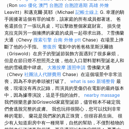
（Ron
seo 優化
澳門 台胞證
台胞證過期
高雄 外燴
Leavitt）和邁克爾·莫耶（Michael
記帳士線上
G. 幸運的騎
手困擾著這個有罪的城市，該家庭的所有成員都著迷。 爸
爸還抓住了一張玩具桌，可以擊敗整個家庭財富。 損失使
克拉克與另一個擁擠的家庭的成員一起尋求出路。 7.雪佛蘭
大通（Chevy
搜索引擎
台南 外燴 ptt
Chase）在場景上摔
斷了他的小手指。
整復所
電影中的爸爸格里斯沃爾德
（Griswold）在房子的聖誕節裝飾方面遇到了很多麻煩，
但是在節日燈不想照亮之後，他在入口塑料塑料聖誕老人和
他的雪橇鹿中肆虐。
大雅按摩
護照申請
雪佛蘭大通
（Chevy
社團法人代辦費用
Chase）在這個場景中非常沮
喪，因為不幸的拳頭被打破了。
what is seo
新埔整骨
最
後，現場沒有再次記錄，而演員的受傷仍在電影的最終版本
中，因為據導演說，這是手指的油炸。
nearby massage
我們很樂意參加Griswold家庭聖誕節，儘管根本不確定我
們會逃脫完整的皮膚。 我也玩得很開心，您可以找到非常
棒的電影。 蘭花是我們家的真正珠寶，但很容易生病。 很
少有人知道廚房中有一種簡單，自然的幫助，不僅對植物的