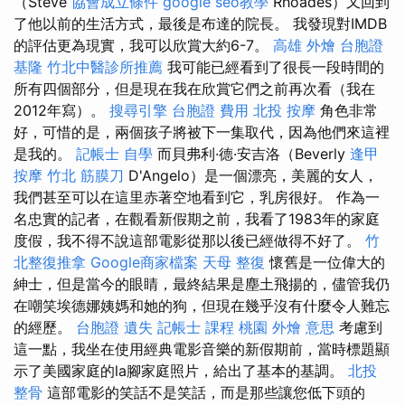
（Steve
協會成立條件
google seo教學
Rhoades）又回到
了他以前的生活方式，最後是布達的院長。 我發現對IMDB
的評估更為現實，我可以欣賞大約6-7。
高雄 外燴
台胞證
基隆
竹北中醫診所推薦
我可能已經看到了很長一段時間的
所有四個部分，但是現在我在欣賞它們之前再次看（我在
2012年寫）。
搜尋引擎
台胞證 費用
北投 按摩
角色非常
好，可惜的是，兩個孩子將被下一集取代，因為他們來這裡
是我的。
記帳士 自學
而貝弗利·德·安吉洛（Beverly
逢甲
按摩
竹北 筋膜刀
D'Angelo）是一個漂亮，美麗的女人，
我們甚至可以在這里赤著空地看到它，乳房很好。 作為一
名忠實的記者，在觀看新假期之前，我看了1983年的家庭
度假，我不得不說這部電影從那以後已經做得不好了。
竹
北整復推拿
Google商家檔案
天母 整復
懷舊是一位偉大的
紳士，但是當今的眼睛，最終結果是塵土飛揚的，儘管我仍
在嘲笑埃德娜姨媽和她的狗，但現在幾乎沒有什麼令人難忘
的經歷。
台胞證 遺失
記帳士 課程 桃園
外燴 意思
考慮到
這一點，我坐在使用經典電影音樂的新假期前，當時標題顯
示了美國家庭的la腳家庭照片，給出了基本的基調。
北投
整骨
這部電影的笑話不是笑話，而是那些讓您低下頭的