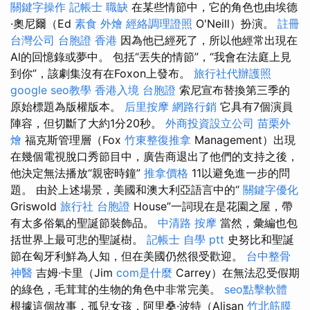
關鍵字操作
記帳士 職缺
在某些情節中，它的角色也由埃德
·奧尼爾（Ed
素食 外燴
經絡調理證照
O'Neill）扮演。
註冊
台灣公司
台胞證 香港
因為他已經死了，所以他經常出現在
Al的回憶錄或夢中。 包括“丟失的情節”，“我會在法庭上見
到你”，該劇集沒有在Foxon上發布。
旅行社代辦護照
google seo教學
香港入境 台胞證
索尼宣布替換第三季的
原始標題為版權版本。
后里按摩
網路行銷
它具有7個演員
陣容，但切斷了大約1分20秒。
外商投資設立公司
苗栗外
燴
福克斯管理層（Fox
竹東整復推拿
Management）出現
在幾個電視脫口秀節目中，廣告商退出了他們的支持之後，
他決定無法播放“親密時鐘”
推拿價格
11以避免進一步的問
題。 由於上述場景，美國和澳大利亞語言中的“
關鍵字優化
Griswold
旅行社 台胞證
House”一詞現在是花園之屋，帶
有太多俗氣的聖誕節裝飾品。
中清路 按摩
當然，彙編也包
括世界上最可悲的聖誕樹。
記帳士 自學 ptt
史努比和聖誕
節在匈牙利鮮為人知，但在美國仍然很受歡迎。
台中整骨
神醫
吉姆·卡里（Jim
com是什麼
Carrey）在無法忍受假期
的綠色，毛茸茸的生物的角色中非常完美。
seo點擊軟體
根據這個故事，孤兒女孩，阿里桑·波特（Alisan
竹北筋膜