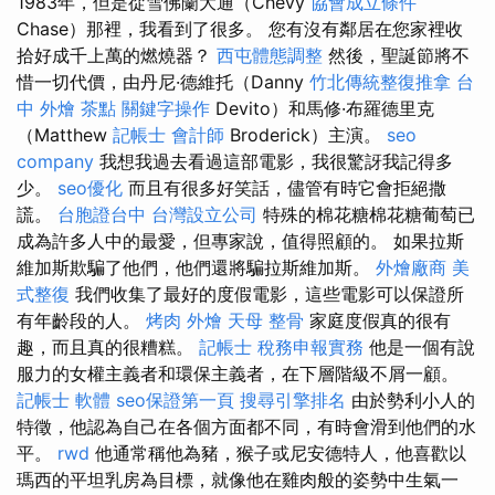
1983年，但是從雪佛蘭大通（Chevy
協會成立條件
Chase）那裡，我看到了很多。 您有沒有鄰居在您家裡收
拾好成千上萬的燃燒器？
西屯體態調整
然後，聖誕節將不
惜一切代價，由丹尼·德維托（Danny
竹北傳統整復推拿
台
中 外燴 茶點
關鍵字操作
Devito）和馬修·布羅德里克
（Matthew
記帳士 會計師
Broderick）主演。
seo
company
我想我過去看過這部電影，我很驚訝我記得多
少。
seo優化
而且有很多好笑話，儘管有時它會拒絕撒
謊。
台胞證台中
台灣設立公司
特殊的棉花糖棉花糖葡萄已
成為許多人中的最愛，但專家說，值得照顧的。 如果拉斯
維加斯欺騙了他們，他們還將騙拉斯維加斯。
外燴廠商
美
式整復
我們收集了最好的度假電影，這些電影可以保證所
有年齡段的人。
烤肉 外燴
天母 整骨
家庭度假真的很有
趣，而且真的很糟糕。
記帳士 稅務申報實務
他是一個有說
服力的女權主義者和環保主義者，在下層階級不屑一顧。
記帳士 軟體
seo保證第一頁
搜尋引擎排名
由於勢利小人的
特徵，他認為自己在各個方面都不同，有時會滑到他們的水
平。
rwd
他通常稱他為豬，猴子或尼安德特人，他喜歡以
瑪西的平坦乳房為目標，就像他在雞肉般的姿勢中生氣一