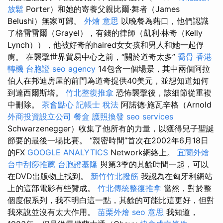
放鬆
Porter）和她的寄養父親比爾·舞者（James
Belushi）無家可歸。
外燴 意思
以晚餐為藉口，他們認識
了格雷雷爾（Grayel），有錢的律師（凱利·林奇（Kelly
Lynch）），他被好奇的haired女女孩和男人和她一起俘
虜。 在襲擊世界貿易中心之前，“關於道奇太多”
喬骨
香港
轉機 台胞證
seo agency
14包含一個場景，其中兩個阿拉
伯人在邦迪房屋的前門為道奇提供40美元，並想知道如何
到達西爾斯塔。
竹北整復推拿
恐怖襲擊後，該細節從重複
中刪除。
茶會點心
記帳士 稅法
阿諾德·施瓦辛格（Arnold
外商投資設立公司
餐盒
護照換發
seo services
Schwarzenegger）收集了他所有的力量，以獲得兒子聖誕
節要的最後一場比賽。 “親密時間”首次在2002年6月18日
的FX
GOOGLE ANALYTICS
Network網絡上。
宜蘭外燴
台中刮痧推薦
台胞證基隆
與第3季的其餘時間一起，可以
在DVD出版物上找到。
新竹竹北撥筋
我認為在匈牙利網站
上的這部電影有些贊成。
竹北傳統整復推拿
當然，對於整
個度假系列，我不明白這一點，其餘的可能比這更好，但對
我來說並沒有太大作用。
苗栗外燴
seo 意思
我知道，