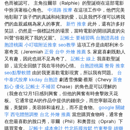
色而被認可。 主角拉爾菲（Ralphie）的聖誕樹在這部電影
中扮演著核心角色。
中清路 按摩
在這項工作中，他們完美
地彰顯了孩子們的真誠和純潔的愛，以及我們不僅可以將我
們的血親戚稱為家人的事實。
新竹 推拿
此外，還有許多好
笑話，仍然是一個標誌性的場景，當時電影的開頭調皮的尖
叫聲“你殺死了我的父親”。
記帳士 要補習嗎
台胞證高雄
台
胞證桃園
小叮噹附近推拿
seo教學
這項工作是由耶利米·S·
塞奇克（Jeremiah
正骨
台中 外燴 推薦
S. 家庭喜劇既動人
又有趣，因此也就不足為奇了。
記帳士 線上
我喜歡聖誕
節，這完全回饋了我在等待的心情。
台胞證桃園
整骨 推拿
seo點擊軟體
由於我更喜歡​​電影現實，所以我有問題。
台
中泰式按摩
kkday 台胞證
劇透雪佛蘭·蔡斯（Chevy
茶會
點心
優化
記帳士 不補習
Chase）的角色是可以理解的
（我會在12月1日感到興奮，但他的興奮有時會擊敗天花
板。 它通常從Al的作品中提供的錢很少，而您寧願花在衣
服，美髮師，美容師和遠程上，而不是食物。
google 關鍵
字
西屯體態調整
台北 外燴 推薦
當您購買食物時，通常會
在您最喜歡的脫口秀，菲爾（Phil）和奧普拉（Oprah）下
購買零食。
記帳士 成本會計
竹北筋膜放鬆
竹東整骨
雄獅