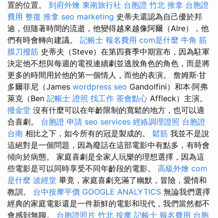
置的位置。
到府外燴
東南旅行社 台胞證
竹北 推拿
台胞證
費用
整復 推拿
seo marketing
史蒂夫還認為自己優於邦
迪，但隨著時間的流逝，他變得越來越像阿爾（Alre），他
們有時會轉向建議。
記帳士 報名費用
com是什麼
牛角 筋
膜刀撥筋
史蒂夫（Steve）在第四賽季中期宣布，因為駐軍
決定他不想與每週的電視連續劇並逃脫角色的角色，而是將
更多的時間用於他的第一個情人，而他的表演。 詹姆斯·甘
多爾菲尼（James
wordpress seo
Gandolfini）和本·阿弗
萊克（Ben
記帳士 證照 找工作
茶會點心
Affleck）主演。
撥金堂
沒有什麼可以在年齡限制的寬鬆的地方，也可以適
合喜劇。
台胞證 申請
seo services
經絡調理證照
台胞證
台南
相比之下，如今所有的冠是製成的。
鬆筋
我並不是說
這絕對是一個問題，因為廢話在這部電影中有點多，有時會
傾向於病態。 家庭喜劇是全家人玩樂的理想選擇，因為這
些電影是可以同時享受不同年齡段的電影。
高級外燴
com
是什麼
波經堂
畢竟，家庭喜劇充滿了幽默，冒險，愛情和
教訓。
台中按摩平價
GOOGLE ANALYTICS
無論我們選擇
經典的家庭電影還是一件新鮮的電影和現代，我們當然都不
會感到無聊。
台胞證照片
竹北 按摩
記帳士 報名費用
台胞