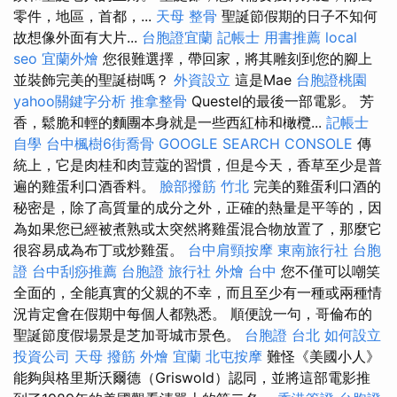
零件，地區，首都，...
天母 整骨
聖誕節假期的日子不知何
故想像外面有大片...
台胞證宜蘭
記帳士 用書推薦
local
seo
宜蘭外燴
您很難選擇，帶回家，將其雕刻到您的腳上
並裝飾完美的聖誕樹嗎？
外資設立
這是Mae
台胞證桃園
yahoo關鍵字分析
推拿整骨
Questel的最後一部電影。 芳
香，鬆脆和輕的麵團本身就是一些西紅柿和橄欖...
記帳士
自學
台中楓樹6街喬骨
GOOGLE SEARCH CONSOLE
傳
統上，它是肉桂和肉荳蔻的習慣，但是今天，香草至少是普
遍的雞蛋利口酒香料。
臉部撥筋 竹北
完美的雞蛋利口酒的
秘密是，除了高質量的成分之外，正確的熱量是平等的，因
為如果您已經被煮熟或太突然將雞蛋混合物放置了，那麼它
很容易成為布丁或炒雞蛋。
台中肩頸按摩
東南旅行社 台胞
證
台中刮痧推薦
台胞證 旅行社
外燴 台中
您不僅可以嘲笑
全面的，全能真實的父親的不幸，而且至少有一種或兩種情
況肯定會在假期中每個人都熟悉。 順便說一句，哥倫布的
聖誕節度假場景是芝加哥城市景色。
台胞證 台北
如何設立
投資公司
天母 撥筋
外燴 宜蘭
北屯按摩
難怪《美國小人》
能夠與格里斯沃爾德（Griswold）認同，並將這部電影推