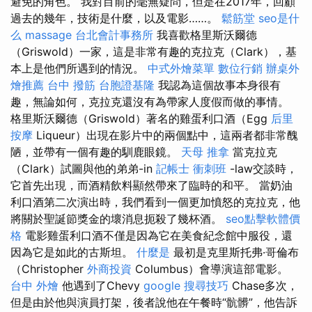
避免的角色。 我對目前的毫無疑問，但是在2017年，回顧
過去的幾年，技術是什麼，以及電影……。
鬆筋堂
seo是什
么
massage
台北會計事務所
我喜歡格里斯沃爾德
（Griswold）一家，這是非常有趣的克拉克（Clark），基
本上是他們所遇到的情況。
中式外燴菜單
數位行銷
辦桌外
燴推薦
台中 撥筋
台胞證基隆
我認為這個故事本身很有
趣，無論如何，克拉克還沒有為帶家人度假而做的事情。
格里斯沃爾德（Griswold）著名的雞蛋利口酒（Egg
后里
按摩
Liqueur）出現在影片中的兩個點中，這兩者都非常醜
陋，並帶有一個有趣的馴鹿眼鏡。
天母 推拿
當克拉克
（Clark）試圖與他的弟弟-in
記帳士 衝刺班
-law交談時，
它首先出現，而酒精飲料顯然帶來了臨時的和平。 當奶油
利口酒第二次演出時，我們看到一個更加憤怒的克拉克，他
將關於聖誕節獎金的壞消息扼殺了幾杯酒。
seo點擊軟體價
格
電影雞蛋利口酒不僅是因為它在美食紀念館中服役，還
因為它是如此的古斯坦。
什麼是
最初是克里斯托弗·哥倫布
（Christopher
外商投資
Columbus）會導演這部電影。
台中 外燴
他遇到了Chevy
google 搜尋技巧
Chase多次，
但是由於他與演員打架，後者說他在午餐時“骯髒”，他告訴