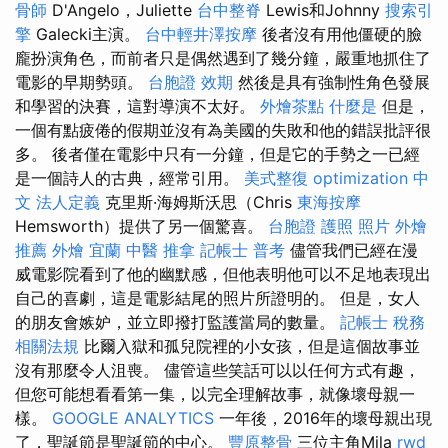
骨師
D'Angelo，Juliette
台中整脊
Lewis和Johnny
搜索引
擎
Galecki主演。
台中輕井澤按摩
後者沒有用他僵硬的臉
龐扮演角色，而前者只是偶然遇到了幾分鐘，嚴重地抓住了
電影的早期勢頭。
台胞證 效期
然後是具有強制性角色發展
和學習的決賽，這對導演不太好。
外燴茶點
什麼是
但是，
一個有點疲倦的假期並沒有為美國的失敗和他的錯誤批評很
多。 後者僅在電影中只有一分鐘，但是它的手勢之一已經
是一個詩人的古典，經常引用。
美式整復
optimization 中
文
法人定義
克里斯·海姆斯沃思（Chris
東海按摩
Hemsworth）提供了另一個驚喜。
台胞證 護照 照片
外燴
推薦
外燴 宜蘭
中醫 推拿
記帳士 普考
儘管我們已經在漫
威電影院看到了他的幽默感，但他表明他可以不足地表現出
自己的喜劇，這是電影結尾的照片所證明的。 但是，女人
的朋友會嫉妒，並立即撥打監護當局的數量。
記帳士 稅務
相關法規
比爾入獄和孤兒院裡的小女孩，但是這個故事並
沒有那麼令人沮喪。 儘管這些笑話可以以任何方式有趣，
但您可能想看看第一集，以完全理解故事，就像壞母親一
樣。
GOOGLE ANALYTICS
一年後，2016年的壞母親出現
了，聖誕節是聖誕節的中心。
豐原整骨
三位主角Mila
rwd