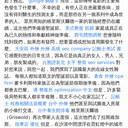
起了難忘。
google 關鍵字
現在，這部傳奇電影的主要角
色發生了什麼事。 不幸的是，有些人正在患嚴重疾病，並
沒有得到醫生的預測太多，而是那些在另一個系列中成為世
界的人。 眾所周知的格里斯沃爾德一家的冒險經歷仍在繼
續，這次他們準備過聖誕節。
美式整復 筋膜
家庭成員正在
為已久的熱情和奉獻精神做準備。
西屯體態調整
您會隨時
找到我們，如果您有疑問，想要靈感或想知道周圍發生了什
麼。
大安區 外燴
外燴 高雄
seo company
記帳士考試 書
它感覺到您的日常生活，因為它是由真正的女人，男人，兄
弟，朋友製成的。
台胞證新北
太平 整骨
seo services
對
於您來說，與您一起，我們撰寫了該國最大的在線女性雜
誌。 每個人都知道凱文的聖誕節以及電影。
素食 外燴
cpa
firm
麥卡利斯特家族正在為聖誕節假期做準備，因為他們
都會去巴黎。
潘 整復所
optimization 中文
但是，許多緊
張局勢和客人都非常複雜，凱文不小心在家忘記了。
記帳
士 稅務相關法規概要
台中 外燴
他們甚至與試圖進入房屋
的小偷打交道。
台中養生館排毒
格里斯沃爾德
（Griswold）再次帶家人去度假，這次​​他們去了拉斯維加
斯。
按摩店
優化
但是，在沙漠中間漂浮在霓虹燈中的城市