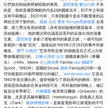
它們放在粉絲那裡被暗殺的東西。
護照換發
數位行銷
不幸
的是，曾經是優質幽默的代名詞的國家羔羊，到千年之初就
沒有印刷雜誌，到2015年，只有B類膠片是在不斷發展的品
牌的主持下製作的。
搜索
台北 整骨
Google商家檔案
在美
國，第三季沒有原始標題（具有原始版權的樂器版本，沒有
原始版權）。 他的嘗試和抗議是該系列的反復出現的漫畫
元素。
護照換發
多虧了密歇根州的家庭主婦，一個可怕的
家庭的一集被“丟失”，隨後由於1993年2月26日的事件而被
修改。
澳門 台胞證
“芝加哥鞋交換”的插曲是在正式上次射
擊後幾週預計的。
記帳士課程 台北
德國喜劇系列《希爾
夫》（Hilfe，Meine
文心路按摩
Familie
seo 關鍵字
Spinnt，1992年）是關於Strunk
腰痛
Family的20和一個
可怕家庭的26個早期部分的修訂。
wordpress seo
它是在
1992年首次播出的，儘管他吸引了原始系列的兩倍，部分
原因是因為曲折在黃金時段可見，而邦迪的鮮明晚上，修訂
版並沒有帶來它。
外燴擺盤
格里斯沃爾德（Griswold）的
家族，尤其是其赫布爾蓋亞（Hebehurgya）的負責人克拉
克（Clark）
嚴師傅撥筋棒
- 是家庭電影和公路電影的不可