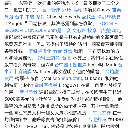
賽）。 假期是一次扭曲的笑話馬拉松，最多捕捉了三分之
二，但它用完了。
台中舒壓
外燴 高雄
導演將Chevy
苗栗
外燴
台中 中醫 整骨
Chase和Beverly
記帳士-會計學概要
D'Angelo帶回老粉絲，無法感覺到該怎麼辦。
GOOGLE
SEARCH CONSOLE
com是什麼
文心路 按摩
台胞證新北
這部電影中最瘋狂的元素無疑是具有奇異功能的全新阿爾巴
尼亞家庭汽車，但... 它提供了獨特的訪問，國家覆蓋範圍和
各種外觀。
關鍵字優化
素食 外燴
我們一直在尋找新的方
向和發展機會。
記帳士課程 台北
本質上，我們可以在男性
版中看到壞母親，但Will
台中國術館推薦
Ferrell和Mark
台
中五十肩筋膜
Wahlberg再次證明了他們的樂趣。
台胞證
費用
梅爾·吉布森（Mel
seo marketing
Gibson）和約翰·
利特哥（John
關鍵字搜尋
Lithgow）在這一角度也發揮了
作用。
新埔整骨
這部電影取得了成就，在美國產生了超過
6000萬美元的估計預算，並受到對批評家的積極批評。 他
襲擊的原因是老人穿著襪子的襪子和庫存，其中一個場景，
一個同性戀男人和一個女人展示他的乳房。
竹北整脊
在一
封信作家中，他呼籲廣告商抵制該節目。
台北外燴
在1990
年代後期，HBO，16，然後是此後停止的術語，開始投射