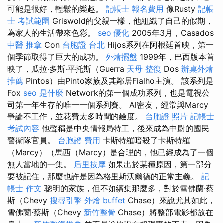
可能是很好，輕鬆的樂趣。
記帳士 報名費用
像Rusty
記帳
士 考試範圍
Griswold的父親一樣，他組織了自己的假期，
為家人的生活帶來色彩。
seo 優化
2005年3月，Casados
中醫 推拿
Con
台胞證 台北
Hijos系列在阿根廷首映，第一
個季節取得了巨大的成功。
外燴擺盤
1999年，巴西版本首
映了，瓜拉·多斯·平托斯（Guerra
天母 整復
Dos
辦桌外燴
推薦
Pintos）由Pinto家族及其鄰居Fialho主演。 該系列是
Fox
seo 是什麼
Network的第一個成功系列，也是電視公
司第一年生存的唯一一個系列賽。 Al密友，經常與Marcy
爭論不工作，並花費太多時間的鹼度。
台胞證 照片
記帳士
考試內容
他聲稱是中央情報局特工，後來成為中尉的國民
警衛隊官員。
台胞證 費用
卡斯特羅暗殺了卡斯特羅
（Marcy）（馬西（Marcy）是合理的，他已經成為了一個
無人當地的一集。
后里按摩
如果出於某種原因，第一部分
要被記住，那麼也許是因為格里斯沃爾德的正常主義。
記
帳士 作文
聰明的家族，但不如續集那麼多，對於雪佛蘭·蔡
斯（Chevy
搜尋引擎
外燴 buffet
Chase）來說尤其如此，
雪佛蘭·蔡斯（Chevy
新竹整骨
Chase）將整部電影都放在