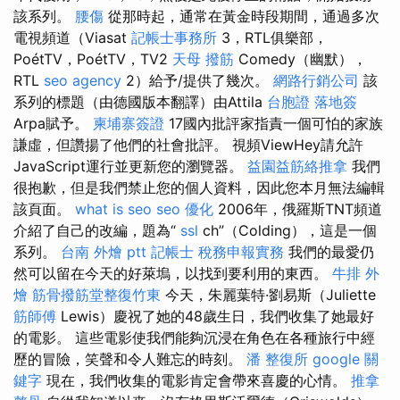
該系列。
腰傷
從那時起，通常在黃金時段期間，通過多次
電視頻道（Viasat
記帳士事務所
3，RTL俱樂部，
PoétTV，PoétTV，TV2
天母 撥筋
Comedy（幽默），
RTL
seo agency
2）給予/提供了幾次。
網路行銷公司
該
系列的標題（由德國版本翻譯）由Attila
台胞證 落地簽
Arpa賦予。
柬埔寨簽證
17國內批評家指責一個可怕的家族
謙虛，但讚揚了他們的社會批評。 視頻ViewHey請允許
JavaScript運行並更新您的瀏覽器。
益園益筋絡推拿
我們
很抱歉，但是我們禁止您的個人資料，因此您本月無法編輯
該頁面。
what is seo
seo 優化
2006年，俄羅斯TNT頻道
介紹了自己的改編，題為“
ssl
ch”（Colding），這是一個
系列。
台南 外燴 ptt
記帳士 稅務申報實務
我們的最愛仍
然可以留在今天的好萊塢，以找到要利用的東西。
牛排 外
燴
筋骨撥筋堂整復竹東
今天，朱麗葉特·劉易斯（Juliette
筋師傅
Lewis）慶祝了她的48歲生日，我們收集了她最好
的電影。 這些電影使我們能夠沉浸在角色在各種旅行中經
歷的冒險，笑聲和令人難忘的時刻。
潘 整復所
google 關
鍵字
現在，我們收集的電影肯定會帶來喜慶的心情。
推拿