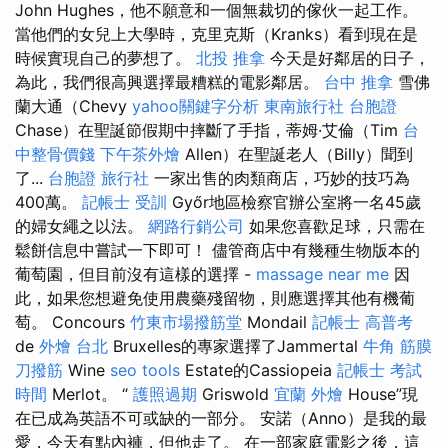
John Hughes，他不願意和一個無裁切的傢伙一起工作。
當他們的女兒上大學時，克里克斯（Kranks）看到現在是
時候實現自己的夢想了。
北投 推拿
今天是好鄰居的日子，
為此，我們很高興選擇最糟糕的電影鄰居。
台中 推拿
雪佛
蘭大通（Chevy
yahoo關鍵字分析
東南旅行社 台胞證
Chase）在聖誕節假期中摔斷了手指，蒂姆·艾倫（Tim
台
中整骨價錢
下午茶外燴
Allen）在聖誕老人（Billy）聞到
了...
台胞證 旅行社
一家出售的肉類商店，巧妙的技巧為
400萬。
記帳士 受訓
Győr地區檢察官辦公室將一名45歲
的婦女繩之以法。
網路行銷公司
如果您喜歡足球，只需在
鬆餅信息中嘗試一下即可！ 儘管商店中有幾種生物版本的
葡萄園，但目前沒有這樣的選擇 -
massage near me
因
此，如果您想避免使用農藥殘留物，則應選擇其他有機葡
萄。 Concours
竹東市場撥筋堂
Mondail
記帳士 高普考
de
外燴 台北
Bruxelles的專家選擇了Jammertal
牛角 筋膜
刀撥筋
Wine
seo tools
Estate的Cassiopeia
記帳士 考試
時間
Merlot。 “
護照過期
Griswold
宜蘭 外燴
House”現
在已成為英語不可或缺的一部分。 安諾（Anno）是我的最
愛，今天有點內褲，但他走了。 在一部家庭電影之後，這