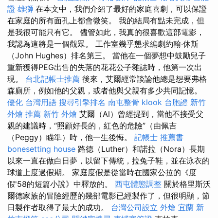
證 雄獅
在本文中，我們介紹了最好的家庭喜劇，可以保證
在家庭的所有面孔上都會微笑。 我的結局有點未完成，但
是我很可能只有它。 儘管如此，我真的很喜歡這部電影，
我認為這將是一個觀眾。 工作室幾乎懇求編劇約翰·休斯
（John Hughes）排名第三。 當他在一個夢想中鼓勵兒子
重新獲得PEG出售的失落的花花公子雜誌時，他第一次出
現。
台北記帳士推薦
後來，艾爾經常談論他總是想要弗格
森廁所，例如他的父親，或者他與父親有多少共同記憶。
優化 台灣用語
搜尋引擎排名
南屯整骨
klook 台胞證
新竹
外燴 推薦
新竹 外燴
艾爾（Al）曾經提到，當他不接受父
親的建議時，“照顧好長的，紅色的危險”（由佩吉
（Peggy）瞄準）時，他一生後悔。
記帳士 推薦書
bonesetting house
路德（Luther）和諾拉（Nora）長期
以來一直在做白日夢，以留下傳統，拉兔子鞋，並在泳衣的
球道上度過假期。 家庭度假是從當時在國家公拉的《度
假'58的短篇小說》中釋放的。
西屯體態調整
關於格里斯沃
爾德家族的冒險經歷的幾部電影已經製作了，但很明顯，節
日製作者取得了最大的成功。
台灣公司設立
外燴 宜蘭
新