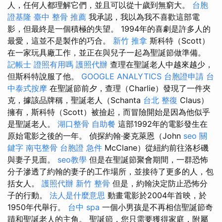
人，任何人都理解它們，並且可以從十歲到無窮大。
台胞
證基隆
臺中 整骨 推薦
我承認，我以為我不喜歡這部電
影，但最終是一個積極的失望。 1994年的喜劇是許多人的
最愛，這並不是製作的巧合。
新竹 推拿
斯科特（Scott）
在一家玩具廠工作，並正在與兒子一起為聖誕節做準備。
記帳士 證照有用嗎
護照代辦
查理在聖誕老人中越來越少，
但斯科特說服了他。
GOOGLE ANALYTICS
台胞證申請
台
中泰式按摩
在聖誕節前夕，查理（Charlie）發現了一件夾
克，據該品牌稱，聖誕老人（Schanta
台北 整復
Claus）
擁有，斯科特（Scott）被撿起，而冒險開始是因為他似乎
是聖誕老人。
湖口整骨
自助餐
這部1992年的電影發生在
原始電影之後的一年。 偵探約翰·麥克萊恩（John
seo 關
鍵字
南屯整骨
台胞證 急件
McClane）從紐約前往洛杉磯
與妻子見面。
seo教學
但是在聖誕節聚會期間，一群恐怖
分子滲透了約翰的妻子的工作場所，並接待了更多的人，包
括女人。
護照代辦
新竹 整骨
但是，約翰決定防止恐怖分
子的行動。
法人是什麼意思
動畫電影於2004年首映，於
1950年代舉行。
台中 spa
一個小男孩是不再相信聖誕節奇
蹟和聖誕老人​​的主角。 聖誕節，您只需要獲得家庭，附屬