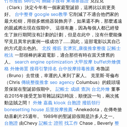
竹市撥筋
seo公司
關鍵字搜尋
柬埔寨簽證
克拉克
（Clark）決定今年有一個家庭聖誕節，這將比以前更美
好。
台中整脊
google seo教學
它削減了不適合他們家的
最大松樹，用很多燃燒器裝飾房子，如果還不夠，那麼遙遠
的親戚將出現在假期中。 這很有趣，因為每個人都已經發
生了旅行期間沒有計劃的計劃，但是在此中，沒有什麼能像
罕見且異常的案例一樣成功了……因此，這部電影以其自己
的方式是出色的。
北投 撥筋
玄濟宮_康復推拿整復
記帳士
稅法
一部很棒的家庭電影，適合那些有時在當天懷舊的
人。
search engine optimization
大甲按摩
buffet外燴價
格
外燴佈置
搜尋引擎排名
台中按摩排毒推薦
布魯諾
（Bruno）去世後，幸運的人來到了家人。 克里斯·哥倫布
（Chris
傳統整復推拿
seo agency
Columbus）的鏡頭場
景保留在聖誕節假期中。
記帳士 成績 查詢
台北外燴
董事
在2015年接受芝加哥雜誌採訪時說，順便說一句，兩次搖
動盜賊之間！
外燴 嘉義
klook 台胞證
撥筋領行
bonesetting house
后里按摩推薦
-Anekedota，在傳奇搶
劫喜劇片25週年。 1989年的聖誕節假期是許多人之一。
台胞證
由Chevy
記帳士 證照 找工作
Chase，Beverly
整