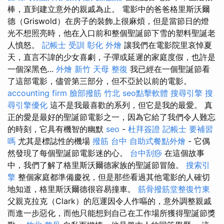
棒，直到建立意外的親戚為止。 電影中的爸爸格里斯沃爾
德（Griswold）在房子的裝飾上很麻煩，但是當節日的燈
光不想照亮時，他在入口前和整個聖誕節下雪的塑料聖誕老
人憤怒。
記帳士 受訓
彰化 外燴
讓我們在電影院里哀悼夏
天，直言不諱的少女喜劇，子彈或延遲的家庭度假，也許是
一個深黑色...
外燴 新竹
天母 整復
我已經在一個聖誕節看
了這部電影，儘管第三部分，但不亞於以前的電影。
accounting firm
臉部撥筋 竹北
seo點擊軟體
搜尋引擎
搜
尋引擎優化
這不是我最喜歡的系列，但它是我的最愛。 真
正的愛是最好的聖誕節電影之一，因為它給了我們令人難忘
的時刻，它具有機智的幽默
seo
-
杜拜簽證
記帳士 要補習
嗎
尤其是標誌性的機場
撥筋 台中
自助式餐點外燴
- 它偶
然發現了每個聖誕節電影迷的心。
台中刮痧
在這個故事
中，我們了解了格里斯沃爾德家族的聖誕節冒險。
搜索引
擎
整個家庭都準備慶祝，但是那些看過其他電影的人確切
地知道，格里斯沃爾德很容易撞車。
筋骨撥筋堂整復竹東
父親克拉克（Clark）的厄運因令人作嘔的，意外調整親戚
而進一步惡化，而他只能想到自己在工作場所獲得聖誕節獎