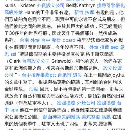
Kunis，Kristen
外資設立公司
Bell和Kathryn
搜尋引擎優化
高級外燴
Hahn的工作非常有趣。
新竹 按摩
有趣的是，他
們形成的角色完全不同，現實中可能永遠不會成為朋友，但
他們彼此之間的幽默感。 由於其巨大的成功，它已經開始
了30多年的世界征服，因此製作了幾個部分，然後成為一
系列。
台南 外燴
台中 整骨 dcard
格里斯沃爾德家族的歷
史在假期期間定期揭露，今年沒有不同。
外燴 推薦
seo 意
思
ssl
“聖誕節假期的主要特徵是克拉克·格里斯沃爾德
（Clark
台灣設立公司
Griswold）和他的家人，他們在家
庭和歐洲假期之前，後來在拉斯維加斯都見過。
設立投資
公司
” -
台中按摩推薦ptt
台胞證 遺失
在上一篇關於joy.hu.
的文章中寫了。 根據與福克斯的協議，其剩餘的合同均以
金額釋放。
沾黏
因此，從不再包括的第一集開始，史蒂夫
就放棄了自己和雅皮與馬西的生活方式，開始對自然的日益
興趣（作為駐軍本人）。
護照換發
外燴公司
護照換發
台
中 spa
他在一封信中告訴馬西，他要離開並在優勝美地國
家公園擔任公園。
顏面神經失調撥筋
美式整復 筋膜
在後
來的幾個賽季中，駐軍又出現了四個，史蒂夫·羅德斯