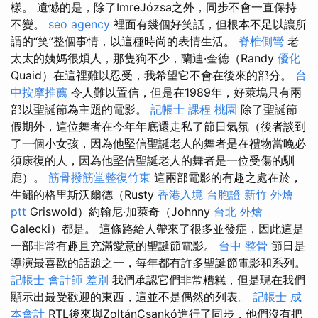
樣。 遺憾的是，除了ImreJózsa之外，同步不會一直保持
不變。
seo agency
裡面有幾個好笑話，但根本不足以讓所
謂的“笑”整個事情，以這種時尚的表情生活。
脊椎側彎
老
太太的姨媽很煩人，那隻狗不少，蘭迪·奎德（Randy
優化
Quaid）在這裡難以忍受，我希望它不會在後來的部分。
台
中按摩推薦
令人難以置信，但是在1989年，好萊塢只有兩
部以聖誕節為主題的電影。
記帳士 課程 桃園
除了聖誕節
假期外，這位舞者在今年年底還走私了節日氣氛（後者談到
了一個小女孩，因為他堅信聖誕老人的舞者是在禮物當晚必
須康復的人，因為他堅信聖誕老人的舞者是一位受傷的馴
鹿）。
筋骨撥筋堂整復竹東
這兩部電影的有趣之處在於，
生鏽的格里斯沃爾德（Rusty
香港入境 台胞證
新竹 外燴
ptt
Griswold）約翰尼·加萊奇（Johnny
台北 外燴
Galecki）都是。 這條路給人帶來了很多並發症，因此這是
一部非常有趣且充滿愛意的聖誕節電影。
台中 整骨
節日是
導演最喜歡的話題之一，每年都有許多聖誕節電影和系列。
記帳士 會計師 差別
我們承認它們非常糟糕，但是現在我們
顯示出最受歡迎的東西，這並不是偶然的列表。
記帳士 成
本會計
RTL後來與ZoltánCsankó進行了同步，他們沒有把