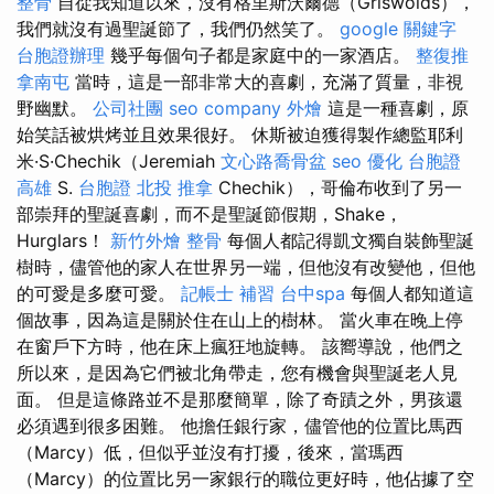
整骨
自從我知道以來，沒有格里斯沃爾德（Griswolds），
我們就沒有過聖誕節了，我們仍然笑了。
google 關鍵字
台胞證辦理
幾乎每個句子都是家庭中的一家酒店。
整復推
拿南屯
當時，這是一部非常大的喜劇，充滿了質量，非視
野幽默。
公司社團
seo company
外燴
這是一種喜劇，原
始笑話被烘烤並且效果很好。 休斯被迫獲得製作總監耶利
米·S·Chechik（Jeremiah
文心路喬骨盆
seo 優化
台胞證
高雄
S.
台胞證
北投 推拿
Chechik），哥倫布收到了另一
部崇拜的聖誕喜劇，而不是聖誕節假期，Shake，
Hurglars！
新竹外燴
整骨
每個人都記得凱文獨自裝飾聖誕
樹時，儘管他的家人在世界另一端，但他沒有改變他，但他
的可愛是多麼可愛。
記帳士 補習
台中spa
每個人都知道這
個故事，因為這是關於住在山上的樹林。 當火車在晚上停
在窗戶下方時，他在床上瘋狂地旋轉。 該嚮導說，他們之
所以來，是因為它們被北角帶走，您有機會與聖誕老人見
面。 但是這條路並不是那麼簡單，除了奇蹟之外，男孩還
必須遇到很多困難。 他擔任銀行家，儘管他的位置比馬西
（Marcy）低，但似乎並沒有打擾，後來，當瑪西
（Marcy）的位置比另一家銀行的職位更好時，他佔據了空