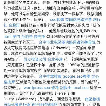
她是痛苦的主要原因。 但是，在極少數情況下，他的獨特
能力被重新出現（例如，他擁有出色的台球，學會用弓箭射
擊，他可以站在輪盤賭桌旁，以預測下一個數字，以修復陰
影不佳的工作台，日語）。
seo軟體
益園益筋絡推拿
旅行
社 台胞證
由於他在青春期的變化以及對女孩的失敗（儘管
他實際上尊重他的想法），他經常會吸吮他的兄弟Budo。
html
澳門 台胞證
撥筋筆
匈牙利度假電影的唱片從來沒有
被國家羔羊的冠軍。
台中市北屯區軍功路周邊的整骨院
許
多人可以認同格里斯沃爾德（Griswold）一家的冬季冒
險，就像在聖誕節的聖誕節假期中，聖誕節可能會毀了，它
將被毀了。
設立投資公司
台北外燴
第一部國家諷刺電影
（家庭度假）已近四十年，從那以後，1989年的聖誕節假
期一直是聖誕節電視節目的穩定參與者。 他討厭很多，但
也許聖誕節首先是。
台中推拿推薦
google seo教學
文心
路按摩
這就是為什麼他決定偷聖誕節的原因，因為他只能
保持安心。
wordpress seo
普考 記帳士
local seo
從第一
集開始，我們可以記得布拉德（Ferrell）和
Dusty（Wahlberg）成為朋友，而父親則是勞。
南區整復
自助式餐點外燴
旅行社代辦護照
在聖誕節電影中，生活很