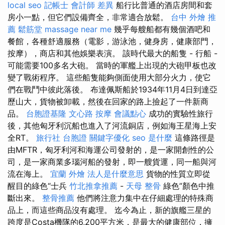
local seo
記帳士 會計師 差異
船行比普通的酒店房間和套
房小一點，但它們設備齊全，非常適合放鬆。
台中 外燴 推
薦
鬆筋堂
massage near me
幾乎每艘船都有幾個酒吧和
餐館，各種舒適服務（電影，游泳池，健身房，健康部門，
按摩），商店和其他娛樂表演。 該時代最大的船隻 - 行船 -
可能需要100多名大砲。 當時的軍艦上出現的大砲甲板也改
變了戰術程序。 這些船隻能夠側面使用大部分火力，使它
們在戰鬥中彼此落後。 布達佩斯船於1934年11月4日到達亞
歷山大，貨物被卸載，然後在回家的路上撿起了一件新商
品。
台胞證基隆
文心路 按摩
會議點心
成功的實驗性旅行
後，其他匈牙利沉船也進入了河流銅店，例如海王星海上安
全RT。
旅行社 台胞證
關鍵字優化
seo 是什麼
這條路徑是
由MFTR，匈牙利河和海運公司發射的，是一家開創性的公
司，是一家商業多瑙河船的發射，即一艘貨運，同一船與河
流在海上。
宜蘭 外燴
法人是什麼意思
貨物的性質立即從
醒目的綠色“士兵
竹北推拿推薦
-
天母 整骨
綠色”顏色中推
斷出來。
整骨推薦
他們將注意力集中在仔細處理的特殊商
品上，而這些商品沒有處理。 迄今為止，新的旗艦三星的
跨度是Costa機隊的6,200平方米，是最大的健康部位，擁