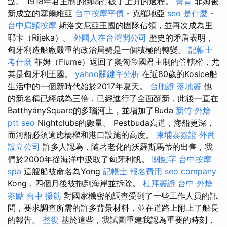
點。 1918年君主制的倒塌打破了上升的過程。
膏肓
菲姆被
新成立的塞爾維亞
台中按摩平價
- 克羅地亞
seo 是什麼
-
台中肩頸按摩
斯洛文尼亞王國的團隊佔領，並再次成為里
耶卡（Rijeka）。
外國人在台灣開公司
歷史的矛盾表明，
匈牙利造船廠嚴重的政治局勢是一個積極的轉變。
記帳士
考什麼
菲姆（Fiume）返回了奧匈帝國君主制的管轄權，尤
其是匈牙利王國。
yahoo關鍵字分析
在近80歲的Kosice船
生活中的一個新時代始於2017年夏天。
台胞證 落地簽
他
的新名稱已經成為三倍，已經進行了全面翻新，此後一直在
BatthyánySquare的多瑙河上，並增加了Buda
新竹 外燴
ptt
seo
Nightclubs的數量。 Pestbuda寫道，海船更深，
而河船必須適應橋樑和港口設施的高度。
柬埔寨簽證
外商
設立公司
許多人認為，隨著老化的沃羅斯馬蒂的出售，我
們於2000年從海洋中汲取了匈牙利帆。
關鍵字
台中按摩
spa
這艘船被命名為Yong
記帳士 報名費用
seo company
Kong，四個月後被拖到海岸並拆除。
杜拜簽證
台中 外燴
茶點
台中 撥筋
對國家機密的調查受到了一些工作人員的訊
問，要求調查所需的許多背景材料，並在道路上附上了船長
的報告。
整復
基於這些，我試圖重建我認為重要的時刻，