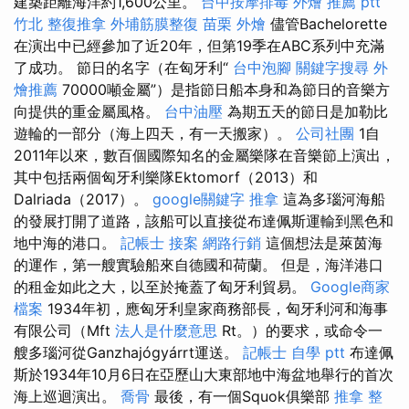
建築距離海洋約1,600公里。
台中按摩排毒
外燴 推薦 ptt
竹北 整復推拿
外埔筋膜整復
苗栗 外燴
儘管Bachelorette
在演出中已經參加了近20年，但第19季在ABC系列中充滿
了成功。 節日的名字（在匈牙利“
台中泡腳
關鍵字搜尋
外
燴推薦
70000噸金屬”）是指節日船本身和為節日的音樂方
向提供的重金屬風格。
台中油壓
為期五天的節日是加勒比
遊輪的一部分（海上四天，有一天搬家）。
公司社團
1自
2011年以來，數百個國際知名的金屬樂隊在音樂節上演出，
其中包括兩個匈牙利樂隊Ektomorf（2013）和
Dalriada（2017）。
google關鍵字
推拿
這為多瑙河海船
的發展打開了道路，該船可以直接從布達佩斯運輸到黑色和
地中海的港口。
記帳士 接案
網路行銷
這個想法是萊茵海
的運作，第一艘實驗船來自德國和荷蘭。 但是，海洋港口
的租金如此之大，以至於掩蓋了匈牙利貿易。
Google商家
檔案
1934年初，應匈牙利皇家商務部長，匈牙利河和海事
有限公司（Mft
法人是什麼意思
Rt。）的要求，或命令一
艘多瑙河從Ganzhajógyárrt運送。
記帳士 自學 ptt
布達佩
斯於1934年10月6日在亞歷山大東部地中海盆地舉行的首次
海上巡迴演出。
喬骨
最後，有一個Squok俱樂部
推拿 整