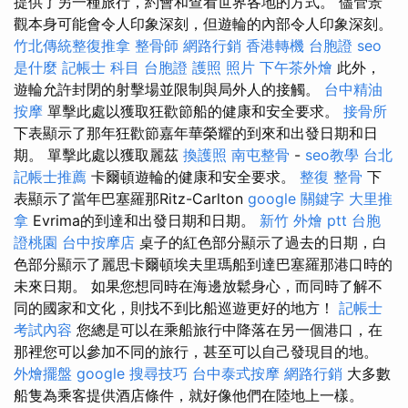
提供了另一種旅行，約會和查看世界各地的方式。 儘管景
觀本身可能會令人印象深刻，但遊輪的內部令人印象深刻。
竹北傳統整復推拿
整骨師
網路行銷
香港轉機 台胞證
seo
是什麼
記帳士 科目
台胞證 護照 照片
下午茶外燴
此外，
遊輪允許封閉的射擊場並限制與局外人的接觸。
台中精油
按摩
單擊此處以獲取狂歡節船的健康和安全要求。
接骨所
下表顯示了那年狂歡節嘉年華榮耀的到來和出發日期和日
期。 單擊此處以獲取麗茲
換護照
南屯整骨
-
seo教學
台北
記帳士推薦
卡爾頓遊輪的健康和安全要求。
整復 整骨
下
表顯示了當年巴塞羅那Ritz-Carlton
google 關鍵字
大里推
拿
Evrima的到達和出發日期和日期。
新竹 外燴 ptt
台胞
證桃園
台中按摩店
桌子的紅色部分顯示了過去的日期，白
色部分顯示了麗思卡爾頓埃夫里瑪船到達巴塞羅那港口時的
未來日期。 如果您想同時在海邊放鬆身心，而同時了解不
同的國家和文化，則找不到比船巡遊更好的地方！
記帳士
考試內容
您總是可以在乘船旅行中降落在另一個港口，在
那裡您可以參加不同的旅行，甚至可以自己發現目的地。
外燴擺盤
google 搜尋技巧
台中泰式按摩
網路行銷
大多數
船隻為乘客提供酒店條件，就好像他們在陸地上一樣。