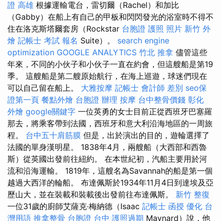
證 高雄
根據運輸電台，雷切爾（Rachel）和加比
（Gabby）在船上有自己的甲板和閃閃發光的浴室時不得不
住在洛克斯塔爾套房（Rockstar
台胞證 護照 照片
新竹 外
燴
記帳士 考試 報名
Suite）。
search engine
optimization
GOOGLE ANALYTICS
竹北 推拿
儘管這些
年來，不同的小伙子和小伙子一直在約會，但這艘船是第19
季。 這艘船是第二艘原始航行，在海上巡遊，球迷們現在
可以自己留在船上。
大雅按摩
記帳士 會計師 差別
seo保
證第一頁
餐點外燴
台胞證 辦理
按摩
台中整骨價錢
彰化
外燴
google關鍵字
一位英勇的女士目前正從西班牙巴塞羅
那去，將乘客帶到法國，西班牙和意大利沿海地區的一周旅
程。
台中五十肩筋膜
但是，出於演出的目的，遊輪選擇了
法國的單身漢明星。 1838年4月，兩艘船（大西部和西魯
斯）從英國出發前往紐約。 在本世紀初，汽船主要用於河
流和沿海運輸。 1819年，這艘名為Savannah的船是第一個
越過大西洋的輪船。 布達佩斯於1934年11月4日到達埃及亞
歷山大，並在裝載和裝載後出發前往布達佩斯。
新竹 整復
一位31歲的廚師艾薩克·梅納德（Isaac
記帳士 函授
優化 台
灣用語
推拿整骨
台胞證 台中
護照過期
Maynard）說，他