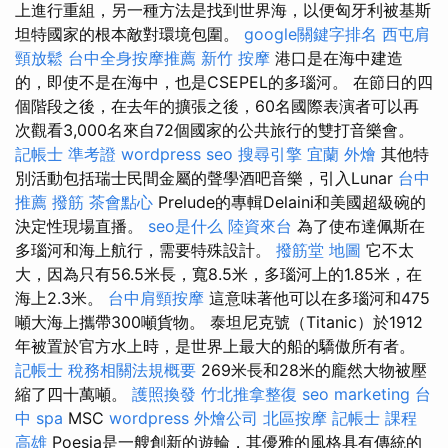
上進行重組，另一種方法是找到世界海，以便匈牙利被基斯
坦特國家的根本敵對環境包圍。
google關鍵字排名
西屯肩
頸放鬆
台中全身按摩推薦
新竹 按摩
港口是在海中建造
的，即使不是在海中，也是CSEPEL的多瑙河。 在節日的四
個階段之後，在去年的擴張之後，60名國際表演者可以再
次觀看3,000名來自72個國家的公共旅行的雙打音樂會。
記帳士 準考證
wordpress seo
搜尋引擎
宜蘭 外燴
其他特
別活動包括瑞士民間金屬的聲學酒吧音樂，引入Lunar
台中
推薦 撥筋
茶會點心
Prelude的專輯Delaini和美國超級碗的
決定性現場直播。
seo是什么
陸資來台
為了使布達佩斯在
多瑙河和海上航行，需要特殊設計。
撥筋堂 地圖
它不太
大，因為只有56.5米長，寬8.5米，多瑙河上的1.85米，在
海上2.3米。
台中肩頸按摩
這意味著他可以在多瑙河和475
噸大海上攜帶300噸貨物。 泰坦尼克號（Titanic）於1912
年被置於官方水上時，是世界上最大的船的驕傲所有者。
記帳士 稅務相關法規概要
269米長和28米的龐然大物被壓
縮了四十萬噸。
護照換發
竹北推拿整復
seo marketing
台
中 spa
MSC
wordpress
外燴公司
北區按摩
記帳士 課程
高雄
Poesia是一艘創新的遊輪，其優雅的風格具有傳統的