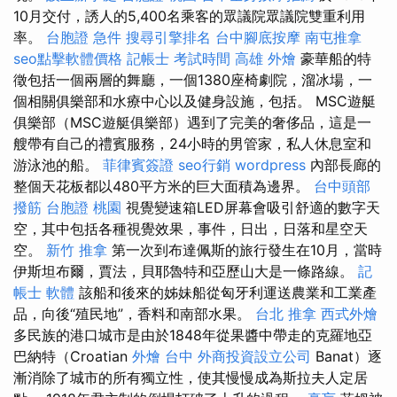
10月交付，誘人的5,400名乘客的眾議院眾議院雙重利用
率。
台胞證 急件
搜尋引擎排名
台中腳底按摩
南屯推拿
seo點擊軟體價格
記帳士 考試時間
高雄 外燴
豪華船的特
徵包括一個兩層的舞廳，一個1380座椅劇院，溜冰場，一
個相關俱樂部和水療中心以及健身設施，包括。 MSC遊艇
俱樂部（MSC遊艇俱樂部）遇到了完美的奢侈品，這是一
艘帶有自己的禮賓服務，24小時的男管家，私人休息室和
游泳池的船。
菲律賓簽證
seo行銷
wordpress
內部長廊的
整個天花板都以480平方米的巨大面積為邊界。
台中頭部
撥筋
台胞證 桃園
視覺變速箱LED屏幕會吸引舒適的數字天
空，其中包括各種視覺效果，事件，日出，日落和星空天
空。
新竹 推拿
第一次到布達佩斯的旅行發生在10月，當時
伊斯坦布爾，賈法，貝耶魯特和亞歷山大是一條路線。
記
帳士 軟體
該船和後來的姊妹船從匈牙利運送農業和工業產
品，向後“殖民地”，香料和南部水果。
台北 推拿
西式外燴
多民族的港口城市是由於1848年從果醬中帶走的克羅地亞
巴納特（Croatian
外燴 台中
外商投資設立公司
Banat）逐
漸消除了城市的所有獨立性，使其慢慢成為斯拉夫人定居