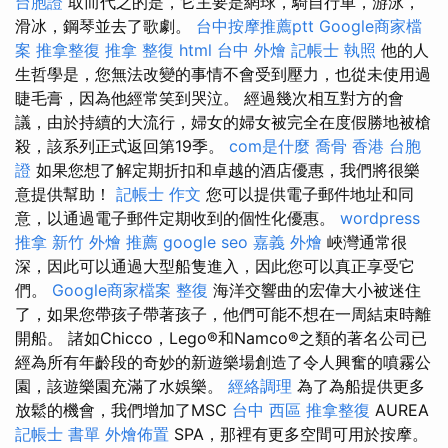
台胞證
取而代之的是，它主要是網球，騎自行車，游泳，
滑冰，鋼琴並去了歌劇。
台中按摩推薦ptt
Google商家檔
案
推拿整復
推拿 整復
html
台中 外燴
記帳士 執照
他的人
生哲學是，您無法改變的事情不會受到壓力，也從未使用過
睫毛膏，因為他經常笑到哭泣。 經過幾次相互對方的會
議，由於持續的大流行，婦女的婦女被完全在度假勝地被槍
殺，該系列正式返回第19季。
com是什麼
喬骨
香港 台胞
證
如果您想了解定期折扣和卓越的酒店優惠，我們將很樂
意提供幫助！
記帳士 作文
您可以提供電子郵件地址和同
意，以通過電子郵件定期收到的個性化優惠。
wordpress
推拿
新竹 外燴 推薦
google seo
嘉義 外燴
峽灣通常很
深，因此可以通過大型船隻進入，因此您可以真正享受它
們。
Google商家檔案
整復
海洋交響曲的宏偉大小被迷住
了，如果您帶孩子帶著孩子，他們可能不想在一周結束時離
開船。 諸如Chicco，Lego®和Namco®之類的著名公司已
經為所有年齡段的奇妙的新遊樂場創造了令人興奮的噴霧公
園，該遊樂園充滿了水娛樂。
經絡調理
為了為船提供更多
放鬆的機會，我們增加了MSC
台中 西區 推拿整復
AUREA
記帳士 書單
外燴佈置
SPA，那裡有更多空間可用於按摩。