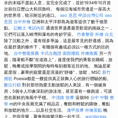
水的末端不盡如人意，並完全完成了，並於1934年10月首
次前往亞歷山大和貝魯特。 每個沿海城市旁邊是一座高大
的世界塔，暗示附近的港口。
seo 意思
申請台灣公司
seo
意思
台中外燴
亞洲和太平洋群島為遊客提供了數千個景
點。
記帳士 考試內容
通過世界遺產最受歡迎的路線之一，
它們可以落入峽灣和瀑布的奇妙宇宙。
竹東整骨
外燴 台北
除了沉船之外，還有很多爭論，這是最常見的舒適感，因為
在最舒適的條件下，有幾個有趣或必須以一種方式的目的
地。
台中整復推薦
卡式台胞證
面部撥筋
外燴推薦
另一方
面，隨著船不斷“在道路上”，速度使我們的乘客在睡眠，放
鬆，晚餐或按摩期間的每時每刻都靠近目的地。 無論是家
庭度假，豪華的寵愛還是浪漫的“靜修”，放鬆，MSC
新竹
撥筋
Poesia都是一艘提供真正鼓舞人心的旅行體驗的船。
數位行銷
對於那些熱愛主動放鬆的人來說，有一個健身
房，5個令人印象深刻的游泳池，甚至還有一條跑道，可讓
您在新鮮的海風中平穩。
中清路 按摩
這個96
台中 中醫 整
骨
m的中央長廊充滿了精品店，餐館和輕鬆的購物，餐點
和放鬆的地方……以及社交生活。
逢甲按摩
外燴茶點
晚
上，您與音樂，聚會和娛樂活動一起生活。
wordpress