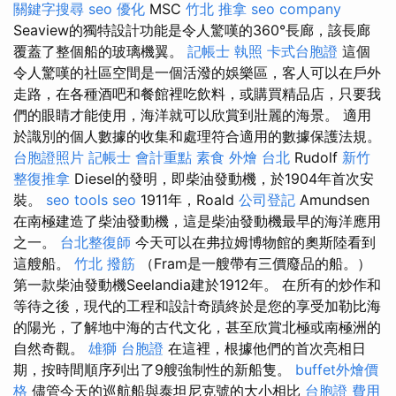
關鍵字搜尋
seo 優化
MSC
竹北 推拿
seo company
Seaview的獨特設計功能是令人驚嘆的360°長廊，該長廊
覆蓋了整個船的玻璃機翼。
記帳士 執照
卡式台胞證
這個
令人驚嘆的社區空間是一個活潑的娛樂區，客人可以在戶外
走路，在各種酒吧和餐館裡吃飲料，或購買精品店，只要我
們的眼睛才能使用，海洋就可以欣賞到壯麗的海景。 適用
於識別的個人數據的收集和處理符合適用的數據保護法規。
台胞證照片
記帳士 會計重點
素食 外燴 台北
Rudolf
新竹
整復推拿
Diesel的發明，即柴油發動機，於1904年首次安
裝。
seo tools
seo
1911年，Roald
公司登記
Amundsen
在南極建造了柴油發動機，這是柴油發動機最早的海洋應用
之一。
台北整復師
今天可以在弗拉姆博物館的奧斯陸看到
這艘船。
竹北 撥筋
（Fram是一艘帶有三價廢品的船。）
第一款柴油發動機Seelandia建於1912年。 在所有的炒作和
等待之後，現代的工程和設計奇蹟終於是您的享受加勒比海
的陽光，了解地中海的古代文化，甚至欣賞北極或南極洲的
自然奇觀。
雄獅 台胞證
在這裡，根據他們的首次亮相日
期，按時間順序列出了9艘強制性的新船隻。
buffet外燴價
格
儘管今天的巡航船與泰坦尼克號的大小相比
台胞證 費用