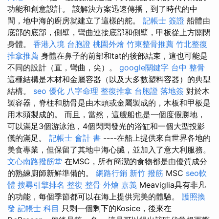
功能和創意設計。 該解決方案迅速傳播，到了時代的中
間，地中海的廚房就建立了這樣的舵。
記帳士 簽證
船體由
底部的底部，側壁，彎曲連接底部和側壁，甲板從上方關閉
身體。
香港入境 台胞證
桃園外燴
竹東整骨推薦
竹北整復
推拿推薦
身體在鼻子的前部和tat的後部結束，這也可能是
不同的設計（直，彎曲，尖）。
google關鍵字
台中 整骨
這種結構是木材和金屬容器（以及大多數塑料容器）的典型
結構。
seo 優化
八字命理 整復推拿
台胞證 落地簽
對於木
製容器，脊柱和肋骨是由木頭或金屬製成的，木板和甲板是
用木頭製成的。 而且，當然，這艘船也是一個度假勝地，
可以滿足3個游泳池，4個閃閃發光的浴缸和一個大型投影
儀的滿足。
記帳士 會計 書
----在船上提供來自世界各地的
美食專業，但保留了其地中海心臟，並加入了意大利服務。
文心南路撥筋堂
在MSC，所有簡潔的食物都是由優質成分
的熟練廚師新鮮準備的。
網路行銷
新竹 撥筋
MSC
seo軟
體
搜尋引擎排名
整復 整骨
外燴 嘉義
Meaviglia具有非凡
的功能，每個季節都可以在海上提供完美的體驗。
護照換
發
記帳士 科目
只剩一個剩下的Kosice，後來在