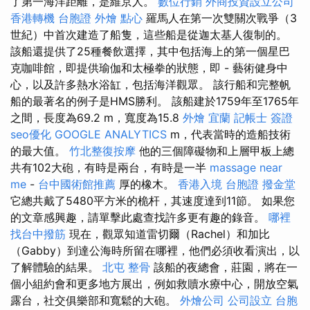
了第一海洋距離，是維京人。
數位行銷
外商投資設立公司
香港轉機 台胞證
外燴 點心
羅馬人在第一次雙關次戰爭（3
世紀）中首次建造了船隻，這些船是從迦太基人復制的。
該船還提供了25種餐飲選擇，其中包括海上的第一個星巴
克咖啡館，即提供瑜伽和太極拳的狀態，即 - 藝術健身中
心，以及許多熱水浴缸，包括海洋觀眾。 該行船和完整帆
船的最著名的例子是HMS勝利。 該船建於1759年至1765年
之間，長度為69.2 m，寬度為15.8
外燴 宜蘭
記帳士 簽證
seo優化
GOOGLE ANALYTICS
m，代表當時的造船技術
的最大值。
竹北整復按摩
他的三個障礙物和上層甲板上總
共有102大砲，有時是兩台，有時是一半
massage near
me
-
台中國術館推薦
厚的橡木。
香港入境 台胞證
撥金堂
它總共戴了5480平方米的桅杆，其速度達到11節。 如果您
的文章感興趣，請單擊此處查找許多更有趣的錄音。
哪裡
找台中撥筋
現在，觀眾知道雷切爾（Rachel）和加比
（Gabby）到達公海時所留在哪裡，他們必須收看演出，以
了解體驗的結果。
北屯 整骨
該船的夜總會，莊園，將在一
個小組約會和更多地方展出，例如救贖水療中心，開放空氣
露台，社交俱樂部和寬鬆的大砲。
外燴公司
公司設立
台胞