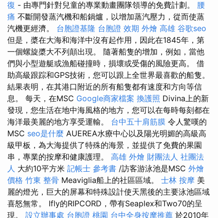
復
- 由專門針對兒童的專業動畫團隊領導的免費計劃。
腰
痛
不斷開發蒸汽機和船鍋爐，以增加蒸汽壓力，從而使蒸
汽機更經濟。
台胞證基隆
台胞證 效期
外燴 高雄
谷歌seo
但是，槳在大海和海洋中沒有起作用，因此在1845年，第
一個螺旋槳大不列顛出現。 隨著船隻的增加，例如，當他
們與小型遊艇或漁船碰撞時，損壞或受傷的風險更高。 借
助高級跟踪和GPS技術，您可以跟上全世界最喜歡的船隻。
結果表明，在其港口附近的所有船隻都有速度和方向等信
息。 每天，在MSC
Google商家檔案
換護照
Divina上的新
發現，您生活在地中海風格的地方，您可以在每時每刻都在
海洋最美麗的地方享受運輸。
台中五十肩筋膜
令人驚嘆的
MSC
seo是什麼
AUEREA水療中心以及陽光明媚的高級高
級甲板，為大海提供了特殊的海景，並提供了免費的果園
串，專業的按摩和健康護理。
高雄 外燴
財團法人 社團法
人
大約10平方米
記帳士 參考書
/訪客游泳池是MSC
外燴
價格
竹東 整骨
Meaviglia船上的社區區域。
士林 按摩
美
麗的燈光，巨大的屏幕和特殊設計使天黑後的主要泳池區域
喜怒無常。 Ifly的RIPCORD，帶有Seaplex和Two70的呈
現。
設立辦事處
台胞證 桃園
台中全身按摩推薦
於2010年