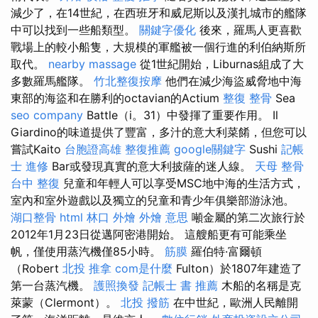
減少了，在14世紀，在西班牙和威尼斯以及漢扎城市的艦隊
中可以找到一些船類型。
關鍵字優化
後來，羅馬人更喜歡
戰場上的較小船隻，大規模的軍艦被一個行進的利伯納斯所
取代。
nearby massage
從1世紀開始，Liburnas組成了大
多數羅馬艦隊。
竹北整復按摩
他們在減少海盜威脅地中海
東部的海盜和在勝利的octavian的Actium
整復 整骨
Sea
seo company
Battle（i。31）中發揮了重要作用。 Il
Giardino的味道提供了豐富，多汁的意大利菜餚，但您可以
嘗試Kaito
台胞證高雄
整復推薦
google關鍵字
Sushi
記帳
士 進修
Bar或發現真實的意大利披薩的迷人線。
天母 整骨
台中 整復
兒童和年輕人可以享受MSC地中海的生活方式，
室內和室外遊戲以及獨立的兒童和青少年俱樂部游泳池。
湖口整骨
html
林口 外燴
外燴 意思
噸金屬的第二次旅行於
2012年1月23日從邁阿密港開始。 這艘船更有可能乘坐
帆，僅使用蒸汽機僅85小時。
筋膜
羅伯特·富爾頓
（Robert
北投 推拿
com是什麼
Fulton）於1807年建造了
第一台蒸汽機。
護照換發
記帳士 書 推薦
木船的名稱是克
萊蒙（Clermont）。
北投 撥筋
在中世紀，歐洲人民離開