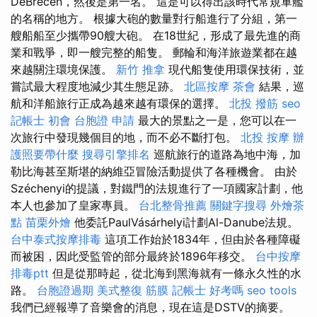
DeBrecen，然後是第一名。 這是可以得出該時代常規軍艦
的名稱的地方。 根據大砲的數量對行船進行了分組，第一
艘船船至少攜帶90艘大砲。 在18世紀，形成了最先進的商
業和戰爭，即一艘完整的船隻。 郵輪和海洋旅遊業都在越
來越關注環境保護。
新竹 推拿
現代船隻使用環保技術，並
嘗試最大程度地減少其生態足跡。
北區按摩
茶會
結果，巡
航和洋船旅行正成為越來越有環保的選擇。
北投 撥筋
seo
記帳士 初會
台胞證 申請
最大的景點之一是，您可以在一
次旅行中發現幾個目的地，而不必不斷打包。
北投 按摩
辦
護照要帶什麼
搜尋引擎排名
巡航旅行的道路為地中海，加
勒比海甚至斯堪的納維亞冒險活動提供了各種機會。 由於
Széchenyi的提議，對鐵門的法規進行了一項國家計劃，他
本人也參加了皇家專員。
台北整骨推薦
關鍵字搜尋
外燴茶
點
苗栗外燴
他委託PaulVásárhelyi計劃Al-Danube法規。
台中泰式按摩排毒
這項工作始於1834年，但由於各種障礙
而被困，因此受監管的部分最終於1896年移交。
台中按摩
排毒ptt
但是從那時起，從北海到黑海就有一條永久性的水
路。
台胞證過期
美式整復 筋膜
記帳士 好考嗎
seo tools
我們已經報導了音樂會的消息，現在這是DSTV的摘要。