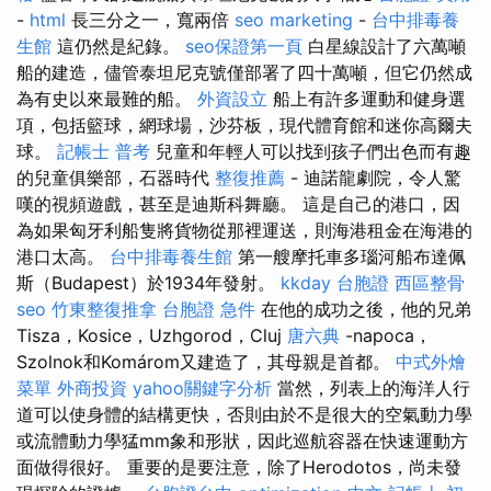
-
html
長三分之一，寬兩倍
seo marketing
-
台中排毒養
生館
這仍然是紀錄。
seo保證第一頁
白星線設計了六萬噸
船的建造，儘管泰坦尼克號僅部署了四十萬噸，但它仍然成
為有史以來最難的船。
外資設立
船上有許多運動和健身選
項，包括籃球，網球場，沙芬板，現代體育館和迷你高爾夫
球。
記帳士 普考
兒童和年輕人可以找到孩子們出色而有趣
的兒童俱樂部，石器時代
整復推薦
- 迪諾龍劇院，令人驚
嘆的視頻遊戲，甚至是迪斯科舞廳。 這是自己的港口，因
為如果匈牙利船隻將貨物從那裡運送，則海港租金在海港的
港口太高。
台中排毒養生館
第一艘摩托車多瑙河船布達佩
斯（Budapest）於1934年發射。
kkday 台胞證
西區整骨
seo
竹東整復推拿
台胞證 急件
在他的成功之後，他的兄弟
Tisza，Kosice，Uzhgorod，Cluj
唐六典
-napoca，
Szolnok和Komárom又建造了，其母親是首都。
中式外燴
菜單
外商投資
yahoo關鍵字分析
當然，列表上的海洋人行
道可以使身體的結構更快，否則由於不是很大的空氣動力學
或流體動力學猛mm象和形狀，因此巡航容器在快速運動方
面做得很好。 重要的是要注意，除了Herodotos，尚未發