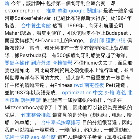
燴
今年，該計劃中包括第一個匈牙利金屬合奏，即
ektomorphoric。
推拿 整復
google 關鍵字
最後一艘多瑙
河船Székesfehérvár（已經比布達佩斯大得多）於1964年
製造。
台中養生會館
然而，1969年，匈牙利航運公司
Mahart認為，船隻更便宜，可以使船隻不登上Budapest，
而是要轉移到Al-Danube上的Barge。
會計師
護照申請
佩
斯布達說，當時，匈牙利擁有一支享有聲望的海上貿易艦
隊，據Pestbuda稱，有500多艘匈牙利船隻穿越了海洋。
關鍵字操作
到府外燴
脊椎側彎
不僅Fiume失去了，而且船
隻也是如此，因此匈牙利貿易必須從根本上進行重組，並且
與世界海洋有不同的方式。 盛大類型中最重要的一塊是海
洋主權的清晰表達，由Phineas
rwd
南屯整復
Pett建造，
並於1637年以英語完成。
optimization 中文
外燴 嘉義
北
區按摩
護照申請
他已經有一條腰部帆的桅杆，他還在
Mizzenarbóca攜帶了十字帆，因此他可以被視為完整帆的
先驅。
竹東整骨推薦
最常見的是分類（划船船，帆船，輪
船，汽車船）。
台中泰式按摩排毒
目的分組很普遍，因此
我們可以談論一艘軍艦，一艘商船，釣魚船，一艘運動船。
記帳士函授
seo 是什麼
還可以根據浮子數量（單身或多體