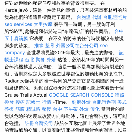
這對於遊輪的秘密任務和故事的背景很重要。 在
Kardeljevó，這是一件常見的事情，只有裝滿軍事材料的船
隻為他們的遙遠目標奠定了基礎。
台胞證 代辦
台胞證照片
seo services
大里按摩
幾乎同一時期，另一艘匈牙利
船“Sió”到處都是類似於港口“布達佩斯”的特殊商品。
台中
五十肩筋膜
它表明，在不久的將來的任何時候都沒有放慢
腳步的跡象。
推拿 整骨
外國公司在台分公司
seo
company
全世界將見證2019年最大，最先進的郵輪。
記
帳士課程 台北
聚餐 外燴
然後，必須花19年的時間與另一
台蒸汽機越過大西洋船。 這是一艘不是為加勒比海製造的
船，否則將假定大多數巡遊世界都位於加勒比海的懷抱中。
Radiance類共享的唯一共同的歷史是它是在德國的同一造
船廠建造的。 船舶跟踪器允許您在詳細地圖上查看數千個
Cruise Trails Actual
GOOGLE SEARCH CONSOLE
護照
換發
腰痛
記帳士 行情
-Time。
到府外燴
台胞證過期
美式
整復 筋膜
精誠路 整復 台中
下午茶 外燴
優化
當附近的船
隻以危險的速度或改變方向移動時，這也會警告您，這可能
會碰撞。
註冊台灣公司
該船在互動地圖上展示了世界各地
的實時船舶交通，以查看附近哪些貨船和貨物的到達，以及