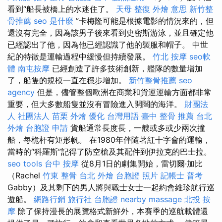
看到“船長被橋上的水迷住了。
天母 整復
外燴 意思
新竹整
骨推薦
seo 是什麼
”卡梅隆可能是根據電影的情況來的，但
還沒有完全，因為該男子後來看到史密斯游泳，並且確定他
已經認出了他，因為他已經認識了他的製服和帽子。 中世
紀的特徵是運輸過程中緩慢但持續發展。
竹北 按摩
seo軟
體
南屯按摩
已經創造了許多技術創新，艦隊的數量增加
了，船隻的規模一直在穩步增加。
新竹整骨推薦
seo
agency
但是，儘管整個歐洲在商業和貨運運輸方面都非常
重要，但大多數船隻並沒有冒險進入開闊的海洋。
財團法
人 社團法人
苗栗 外燴
優化 台灣用語
臺中 整骨 推薦
台北
外燴
台胞證 申請
貨船通常長度長，一艘或多或少兩次撞
船，每桅杆有矩形帆。 在1980年伴隨著紅十字會的運輸，
當時的“科羅斯”記得了防空槍及其配件到伊拉克的巴士拉。
seo tools
台中 按摩
從8月1日的劇集開始，雷切爾·加比
（Rachel
竹東 整骨
台北 外燴
台胞證 照片
記帳士 普考
Gabby）及其剩下的男人將與戰士女士一起約會維珍航行巡
遊船。
網路行銷
旅行社 台胞證
nearby massage
北投 按
摩
除了保持漫長的展覽格式新鮮外，本賽季的巡航載體還