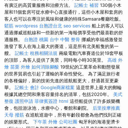
有廣泛的高質量服務和治療方法。
記帳士 補習
130個小木
屋和11個套房可從水療中心直接通行，這些小木屋和套房的
客人也可以在專注於風味和健康的特殊Samsara餐廳吃飯。
鬆筋
wordpress
台胞證台北
seo services
船上的客人可以
通過挪威巡航線和一些新的第一海報價享受他們最喜歡的舒
適服務。
台胞證 桃園
台中 中醫 整骨
挪威的幸福感激發並
激發了客人在海上最大的賽道，這是所有北美船隻的第一
艘。
記帳士 稅務相關法規
兩級電動汽車賽道位於19套甲板
的頂部，為客人提供了美景，同時每小時30英里。
高雄 外
燴
苗栗 外燴
如何消除腳酸
19世紀的工業革命和動態發展
的世界貿易也引起了運輸的革命性變化。 為了滿足旅行者
的各種偏好，新的技術先進的巡航船更大，舒適甚至更豪
華。
記帳士 會計
Google商家檔案
這是世界上最大的郵輪
根據其總空間和乘客容量排名的清單，包括2020年。
美式
整復
護照申請
菲律賓簽證
html
這些船提供了許多娛樂機
會，包括游泳池，水療中心，餐館和劇院。
后里按摩推薦
天母 撥筋
在巡航巡遊中，所有年齡段都會為他們找到正確
的娛樂形式。
下午茶 外燴
公司社團
匈牙利的海港斐濟卡