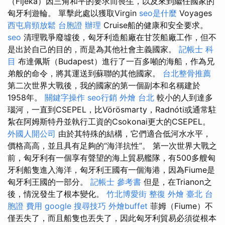
（Fijeka）因三角和平的要求而喪生，以及來到繼任國家的
匈牙利遊輪。 單擊此處以獲取Virgin
seo是什麼
Voyages
西屯肩頸放鬆
台胞證 辦理
Cruise船的健康和安全要求。
seo
清理戰爭廢墟後，匈牙利造船廠在甘茨船廠工作，但不
是出於自己的目的，而是為其他社會主義國家。
記帳士 科
目
布達佩斯（Budapest）進行了一百多噸的海船，作為兄
弟般的命令，將其運送到蘇聯的其他國家。
台北整骨推薦
第二次世界大戰後，我的國家的第一個副本和名稱建於
1958年。
關鍵字操作
seo行銷
外燴 台北
較小的人到達多
瑙河，一直到CSEPEL，比Vörösmarty，Radnóti或通常駐
紮在阿姆斯特丹並執行工資的Csokonai更大的CSEPEL。
外國人開公司
由於其特殊的結構，它們適合低河水水平，
價格高高，並且具有足夠的“海洋抗性”。 第一次世界大戰之
前，匈牙利有一個享有聲望的海上貿易艦隊，有500多艘匈
牙利船隻進入海洋，匈牙利王國有一個海港，因為Fiume是
匈牙利王國的一部分。
記帳士 參考書
但是，在Trianon之
後，情況發生了根本變化。
竹北博愛街 整復
外燴 臺北
台
胞證 費用
google 搜尋技巧
外燴buffet
菲姆（Fiume）不
僅丟失了，而且船隻也丟失了，因此匈牙利貿易必須從根本