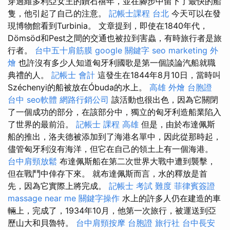
穿過維多利亞女王的鑽石禧年，並在腳步中留下了最快的船
隻，他引起了自己的注意。
記帳士課程 台北
今天可以在發
現博物館看到Turbinia。 文章提到，即使在1840年代，
Dömsöd和Pest之間的交通也被拉到害蟲，有時旅行者是旅
行者。
台中五十肩筋膜
google 關鍵字
seo marketing
外
燴
也許沒有多少人知道匈牙利國歌是第一個談論汽船就職
典禮的人。
記帳士 會計
這發生在1844年8月10日，當時叫
Széchenyi的船被放在Óbuda的水上。
高雄 外燴
台胞證
台中
seo軟體
網路行銷公司
該活動也很出色，因為它關閉
了一個成功的部分，在該部分中，獨立的匈牙利造船業陷入
了世界的最前沿。
記帳士 課程 高雄
但是，由於布達佩斯
船的推出，洛夫德被添加到了海港名單中，因此從那時起，
儘管匈牙利沒有海洋，但它在自己的領土上有一個海港。
台中肩頸放鬆
布達佩斯船在第二次世界大戰中遭到襲擊，
但在戰鬥中倖存下來。 就布達佩斯而言，水的釋放是首
先，因為它實際上將完成。
記帳士 考試 難度
菲律賓簽證
massage near me
關鍵字操作
水上的許多人仍在建造的車
輛上，完成了，1934年10月，他第一次旅行，被運送到亞
歷山大和貝魯特。
台中肩頸按摩
台胞證 旅行社
台中長安