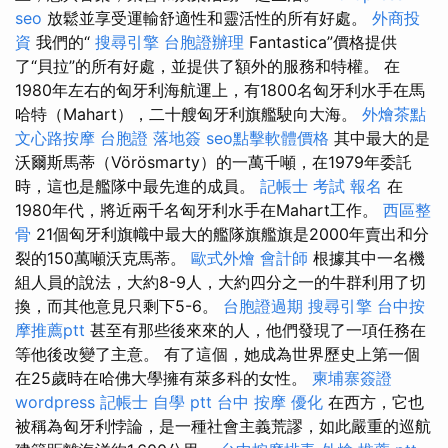
seo
放鬆並享受運輸舒適性和靈活性的所有好處。
外商投
資
我們的“
搜尋引擎
台胞證辦理
Fantastica”價格提供
了“貝拉”的所有好處，並提供了額外的服務和特權。 在
1980年左右的匈牙利海航運上，有1800名匈牙利水手在馬
哈特（Mahart），二十艘匈牙利旗艦駛向大海。
外燴茶點
文心路按摩
台胞證 落地簽
seo點擊軟體價格
其中最大的是
沃爾斯馬蒂（Vörösmarty）的一萬千噸，在1979年委託
時，這也是艦隊中最先進的成員。
記帳士 考試 報名
在
1980年代，將近兩千名匈牙利水手在Mahart工作。
西區整
骨
21個匈牙利旗幟中最大的艦隊旗艦旗是2000年賣出和分
裂的150萬噸沃克馬蒂。
歐式外燴
會計師
根據其中一名機
組人員的說法，大約8-9人，大約四分之一的牛群利用了切
換，而其他意見只剩下5-6。
台胞證過期
搜尋引擎
台中按
摩推薦ptt
甚至有那些後來來的人，他們發現了一項任務在
等他後改變了主意。 有了這個，她成為世界歷史上第一個
在25歲時在哈佛大學擁有萊多科的女性。
柬埔寨簽證
wordpress
記帳士 自學 ptt
台中 按摩
優化
在西方，它也
被稱為匈牙利悖論，是一種社會主義荒謬，如此嚴重的巡航