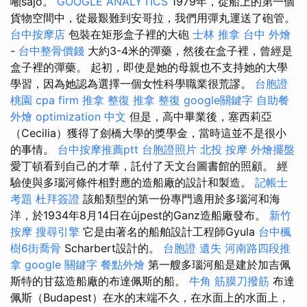
噸sajó。
GOOGLE ANALYTICS
1979年，從船上的第一個
貨物空間中，從最艱難到安哥拉，我們用彈丸運送了砲管。
台中按摩店
包裝在矩形盒子裡的大砲
士林 推拿
台中 外燴
-
台中整骨價錢
大約3-4米的彈藥，然後在盒子裡，曾經是
盒子裡的彈藥。 起初，即使是她的母親也不支持她的大學
學習，因為她認為選擇一個女性科學職業很荒謬。
台胞證
桃園
cpa firm
推拿 整復
推拿 整復
google關鍵字
自助餐
外燴
optimization 中文
但是，高中畢業後，塞西莉亞
（Cecilia）獲得了劍橋大學的獎學金，當時這並不是很小
的事情。
台中按摩推薦ptt
台胞證照片
北投 按摩
外燴擺盤
愛丁頓看到自己的才華，託付了天文台圖書館的照顧。 經
驗使與多瑙河條件相對應的造船廠的設計和製造。
記帳士
考題
杜拜簽證
該船類型的第一份專門適用於多瑙河和海
洋，於1934年8月14日在újpest的Ganz造船廠發布。
新竹
按摩
搜尋引擎
它是由著名的船舶設計工程師Gyula
台中楓
樹6街喬骨
Scharbert設計的。
台胞證 遺失
河南路四段推
拿
google 關鍵字
餐點外燴
第一艘多瑙河船是建於加吉佩
斯特的甘茲造船廠的布達佩斯的船。
牛角 筋膜刀撥筋
布達
佩斯（Budapest）在水的末端不久，在水面上的水面上，