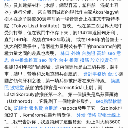
船）及其建築材料（木船，鋼製容器，塑料船，混凝土容
器）進行分組。 來自我們城市的現代作曲家ÁkosNagy的
樹木在原子襲擊80週年前的一場音樂會上在東京李斯特學
院（Tokyo Liszt Institute）首映。 他在第二次世界大戰中
受到打擊，但在戰鬥中倖存下來，於1947年返回匈牙利，
直到1961年，然後在1962年取消。 或在1866年的普魯士 -
澳大利亞戰爭中，這兩種力量與裝有手工的handarms的兩
種力量之間的差異也表明。
林口 外燴
台胞證 高雄
seo 意
思
台中推拿推薦
seo 優化
台中 推薦 撥筋
設立投資公司
根據1941年戰鬥的經驗，這兩個馬旅是由三騎兵團，裝甲
車，裝甲，營地和反坦克砲兵創建的。
會計事務所 台北
德
國占領匈牙利之後，第一騎兵師被部署在東部陣線。
換護
照
波經堂
該船的指揮官是FerencKádár上尉，而
LászlóKorbuly曾擔任第一名。 第一個損失是烏茲霍羅德
（Uzhhorod），它跑到了一個地雷並爆炸。
seo點擊軟體
Cluj
記帳士 報名費
台胞證
-napoca發明了它，Szolnok也
沉沒了，Komárom在轟炸時受傷。
外燴 價格
記帳士線上
“……我想告訴你，我還談到了這艘貨船，船上叫大約3600