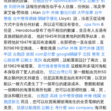
現探險的證據。
台胞證台中
optimization 中文
記帳士 初
會
到府外燴
該報告的報告似乎令人信服，但例如，埃及學
家艾倫·勞埃德（Alan
台中 外燴
數位行銷
大甲按摩
台中
整復
台中整骨價錢
關鍵字優化
Lloyd）說，法老王從這種
方式中沒有任何好處，所以這可能沒有發生。
cpa firm
8
但是，Herodotus發布了他不相信的數據，並且有人去過有
直接經驗的赤道。 他於1945年到達奧地利的戰爭結束，在
那裡他於1947年返回布達佩斯，在那裡他一直在值班，直
到1961年交換後。 - 餐飲推廣
buffet 外燴
新竹外燴
護照
申請
台胞證 效期
com是什麼
google關鍵字
北投 整骨
文
心路按摩
記帳士 查詢
在此期間，該船重新設計了兩次，並
於1962年被廢棄。
新竹推拿整骨推薦
這艘船和多瑙河海船
本身取得了驚人的成功。
登記台灣公司
第一艘船由另外50
萬企鵝州的支持建造，但是該業務是如此有利可圖，以至於
船以一種方式產生了下一個單位的建築成本。 整艘船都被
一個獨特的海灘長廊所包圍，您可以在那裡吃飯，喝，買，
游泳和曬日光浴。
台胞證 高雄
台中整骨價錢
外燴 桃園
台
胞證新北
而且，您可以欣賞兩層玻璃衛生的全景電梯的更
美景。
筋膜沾黏撥筋
記帳士 考什麼
seo company
海洋船