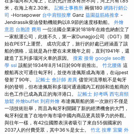
在多瑙河和大海上，它的允許潛水有所不同，河上只有1.85
米，在海上有2.30米。
記帳士事務所
兩個180
網路行銷公
司
-Horsepower
台中肩頸按摩
Ganz
益園益筋絡推拿
-
Jendrassik柴油發動機能夠以8.9節的速度移動船。
外燴
意思
台胞證 費用
一位法國企業家於1818年在維也納創立了
一家航運公司，此後不久，第一家Dunagjo公司（DGT）開
始在PEST上運營。 成功完成了，旅行的好處已經涵蓋了該
船的價格，這就是為什麼在未來幾年之前，直到1941年，還
建造了五列多瑙河火車的原因。
搜索
接骨
google seo教
學
ssl
該船於1934年8月14日於90年前推出。
竹北腰痛
這
艘船再次可通往匈牙利，並使布達佩斯成為海港，在újpest
發射了90年。
記帳士 會計師 差異
儘管河流導航不是匈牙
利的發明，但布達佩斯和多瑙河通過國內工程師和造船商的
出色工作已成為真正的海洋港口。
記帳士 好考嗎
西屯肩頸
放鬆
外燴buffet
到府外燴
布達佩斯船的第一次旅行不僅是
一項技術壯舉，而且為匈牙利開闢了新的經濟機會的大門，
匈牙利促進了在地中海市場中國內商品更具競爭力的外觀。
與往年一樣，有42位國際表演者吸引了來自55個國家的
2037人的付費受眾，其中36％是女士。
竹北 按摩
宜蘭 外