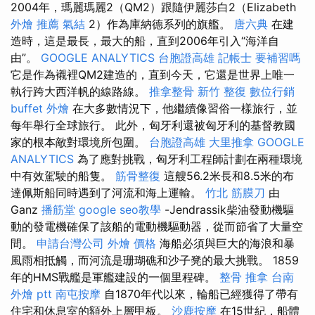
2004年，瑪麗瑪麗2（QM2）跟隨伊麗莎白2（Elizabeth
外燴 推薦
氣結
2）作為庫納德系列的旗艦。
唐六典
在建
造時，這是最長，最大的船，直到2006年引入“海洋自
由”。
GOOGLE ANALYTICS
台胞證高雄
記帳士 要補習嗎
它是作為襯裡QM2建造的，直到今天，它還是世界上唯一
執行跨大西洋帆的線路線。
推拿整骨
新竹 整復
數位行銷
buffet 外燴
在大多數情況下，他繼續像習俗一樣旅行，並
每年舉行全球旅行。 此外，匈牙利還被匈牙利的基督教國
家的根本敵對環境所包圍。
台胞證高雄
大里推拿
GOOGLE
ANALYTICS
為了應對挑戰，匈牙利工程師計劃在兩種環境
中有效駕駛的船隻。
筋骨整復
這艘56.2米長和8.5米的布
達佩斯船同時遇到了河流和海上運輸。
竹北 筋膜刀
由
Ganz
播筋堂
google seo教學
-Jendrassik柴油發動機驅
動的發電機確保了該船的電動機驅動器，從而節省了大量空
間。
申請台灣公司
外燴 價格
海船必須與巨大的海浪和暴
風雨相抵觸，而河流是珊瑚礁和沙子凳的最大挑戰。 1859
年的HMS戰艦是軍艦建設的一個里程碑。
整骨 推拿
台南
外燴 ptt
南屯按摩
自1870年代以來，輪船已經獲得了帶有
住宅和休息室的額外上層甲板。
沙鹿按摩
在15世紀，船體