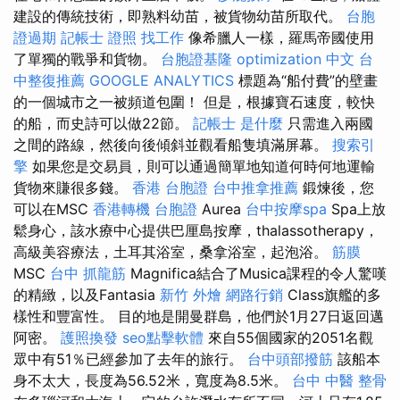
建設的傳統技術，即熟料幼苗，被貨物幼苗所取代。
台胞
證過期
記帳士 證照 找工作
像希臘人一樣，羅馬帝國使用
了單獨的戰爭和貨物。
台胞證基隆
optimization 中文
台
中整復推薦
GOOGLE ANALYTICS
標題為“船付費”的壁畫
的一個城市之一被頻道包圍！ 但是，根據寶石速度，較快
的船，而史詩可以做22節。
記帳士 是什麼
只需進入兩國
之間的路線，然後向後傾斜並觀看船隻填滿屏幕。
搜索引
擎
如果您是交易員，則可以通過簡單地知道何時何地運輸
貨物來賺很多錢。
香港 台胞證
台中推拿推薦
鍛煉後，您
可以在MSC
香港轉機 台胞證
Aurea
台中按摩spa
Spa上放
鬆身心，該水療中心提供巴厘島按摩，thalassotherapy，
高級美容療法，土耳其浴室，桑拿浴室，起泡浴。
筋膜
MSC
台中 抓龍筋
Magnifica結合了Musica課程的令人驚嘆
的精緻，以及Fantasia
新竹 外燴
網路行銷
Class旗艦的多
樣性和豐富性。 目的地是開曼群島，他們於1月27日返回邁
阿密。
護照換發
seo點擊軟體
來自55個國家的2051名觀
眾中有51％已經參加了去年的旅行。
台中頭部撥筋
該船本
身不太大，長度為56.52米，寬度為8.5米。
台中 中醫 整骨