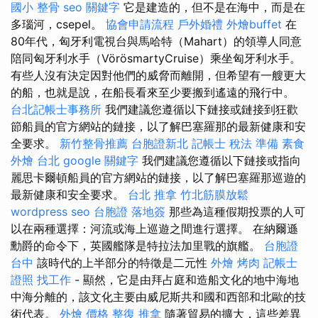
國小 整骨
seo 關鍵字
它是建造的，但不是在海中，而是在
多瑙河，csepel。
協會申請流程
戶外婚禮
外燴buffet
在
80年代，匈牙利電視台與馬哈特（Mahart）的領導人同意
陪同匈牙利水手（VörösmartyCruise）乘坐匈牙利水手。
有些人沒有決定因對他們的威脅而離開，但希望有一艘更大
的船，也就是說，在船長看來至少要搬到遙遠的飛行中。
台北記帳士事務所
我們建議您遵循以下鏈接或鏈接到狂歡
節船員的官方網站的鏈接，以了解巴塞羅那的最新健康和安
全要求。
新竹整骨推薦
台胞證新北
記帳士 稅法 準備
素食
外燴 台北
google 關鍵字
我們建議您遵循以下鏈接或指向
麗思卡爾頓船員的官方網站的鏈接，以了解巴塞羅那巡遊的
最新健康和安全要求。
台北 推拿
竹北筋膜放鬆
wordpress seo
台胞證 落地簽
那些為這種假期投票的人可
以在兩種選擇：河流或海上巡遊之間進行選擇。 在納爾遜
勳爵的命令下，英國艦隊是特拉法加里戰的旗艦。
台胞證
台中
該時代的上半部分的特徵是二元性
外燴 烤肉
記帳士
證照 找工作
- 顯然，它是由拜占庭和造船文化的地中海地
中海分離的，該文化主要由威尼斯共和國和西部和北歐的技
術代表。
外燴 價格
整復 推拿
隨著貿易的擴大，這些差異