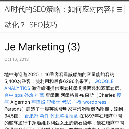
AI时代的SEO策略：如何应对内容自
动化？-SEO技巧
Je Marketing (3)
Oct 16, 2013
地中海巡遊2025！ 16乘客容量該船舶的容量能夠容納
5,400名乘客，雙利用和最多6296名乘客。
GOOGLE
ANALYTICS
海洋綠洲提供兩套托爾閣樓西裝和豪華套房。
台中 spa
外燴 推薦
查爾斯·阿爾格農·帕森斯（Charles
腰
痛
Algernon
辦護照
記帳士 考試 心得
wordpress
Parsons）建造了一艘英國發明家蒸汽渦輪機渦輪機，達到
34.5節。
台胞證 急件
竹北整復推拿
在1897年在艦隊中間
的艦隊遊行中穿過維多利亞女王的鑽石禧年，他在艦隊中間