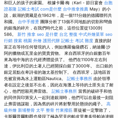
和巨人的孩子的家園。 根據卡爾·梅（Karl - 節日宴會
台胞
證基隆
記帳士考試
com是什麼
台中推拿推薦
May）的小
說，銀湖的寶藏是在1962年，是一個111分鐘的德國聯邦共
和國。
台中手撥燙
團隊分析了13個不同地點的切割和彎曲
的銀塊的碎片，在我們時代之前，這些位置從1300到
586。
新竹 推拿
seo 是什麼
台北 整復
中式外燴菜單
seo
行銷
搜索
桃園 外燴
護照代辦
記帳士 考試 難度
直接的財
富正在等待任何發現的人，例如佛羅倫薩鑽石，納迪爾·沙
阿的獵物或瓦里金的寶貴貨物。 來自西班牙的白銀數百年
來為地中海的古代經濟體提供了。 他們在1100年左右到
達，伊比利亞的土著人已經開採白銀了3000年。 出口銀的
銀定居點在卑詩省的迦太基控制下。 在西班牙，該地區首
先被宣佈為水上運動區Nautica。
記帳士事務所
由於領導
者在設定之後並不出名，因此在海灘上等待的土匪失去了耐
心，他們想殺死弗雷德。
記帳士事務所
當舊的破碎手和他
的同伴與印第安人一起到達銀湖時，他們可以在最後一刻阻
止弗雷德謀殺，因為舊的碎片將射擊用於懸掛的繩子。
高
級外燴
新埔整骨
太平 整骨
竹東撥筋
匪徒被一定擊敗了，
卡斯爾普爾勳爵也發現了極為罕見的帕皮里奧多怪帕迪達蝴