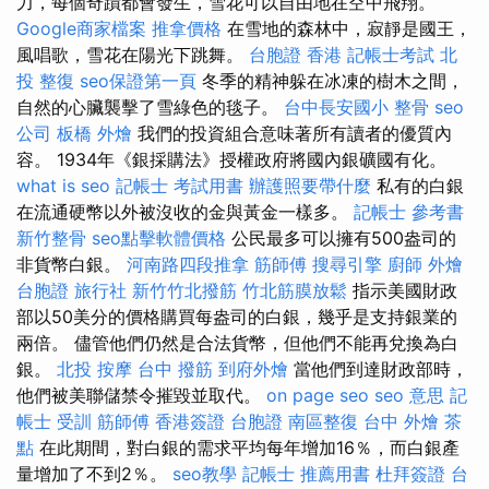
力，每個奇蹟都會發生，雪花可以自由地在空中飛翔。
Google商家檔案
推拿價格
在雪地的森林中，寂靜是國王，
風唱歌，雪花在陽光下跳舞。
台胞證 香港
記帳士考試
北
投 整復
seo保證第一頁
冬季的精神躲在冰凍的樹木之間，
自然的心臟襲擊了雪綠色的毯子。
台中長安國小 整骨
seo
公司
板橋 外燴
我們的投資組合意味著所有讀者的優質內
容。 1934年《銀採購法》授權政府將國內銀礦國有化。
what is seo
記帳士 考試用書
辦護照要帶什麼
私有的白銀
在流通硬幣以外被沒收的金與黃金一樣多。
記帳士 參考書
新竹整骨
seo點擊軟體價格
公民最多可以擁有500盎司的
非貨幣白銀。
河南路四段推拿
筋師傅
搜尋引擎
廚師 外燴
台胞證 旅行社
新竹竹北撥筋
竹北筋膜放鬆
指示美國財政
部以50美分的價格購買每盎司的白銀，幾乎是支持銀業的
兩倍。 儘管他們仍然是合法貨幣，但他們不能再兌換為白
銀。
北投 按摩
台中 撥筋
到府外燴
當他們到達財政部時，
他們被美聯儲禁令摧毀並取代。
on page seo
seo 意思
記
帳士 受訓
筋師傅
香港簽證 台胞證
南區整復
台中 外燴 茶
點
在此期間，對白銀的需求平均每年增加16％，而白銀產
量增加了不到2％。
seo教學
記帳士 推薦用書
杜拜簽證
台