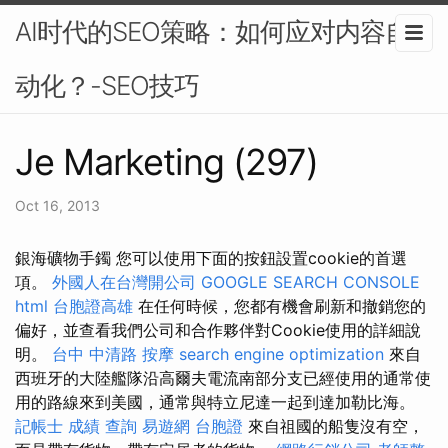
AI时代的SEO策略：如何应对内容自
动化？-SEO技巧
Je Marketing (297)
Oct 16, 2013
銀海礦物手鐲 您可以使用下面的按鈕設置cookie的首選
項。
外國人在台灣開公司
GOOGLE SEARCH CONSOLE
html
台胞證高雄
在任何時候，您都有機會刷新和撤銷您的
偏好，並查看我們公司和合作夥伴對Cookie使用的詳細說
明。
台中 中清路 按摩
search engine optimization
來自
西班牙的大陸艦隊沿高爾夫電流南部分支已經使用的通常使
用的路線來到美國，通常與特立尼達一起到達加勒比海。
記帳士 成績 查詢
易遊網 台胞證
來自祖國的船隻沒有空，