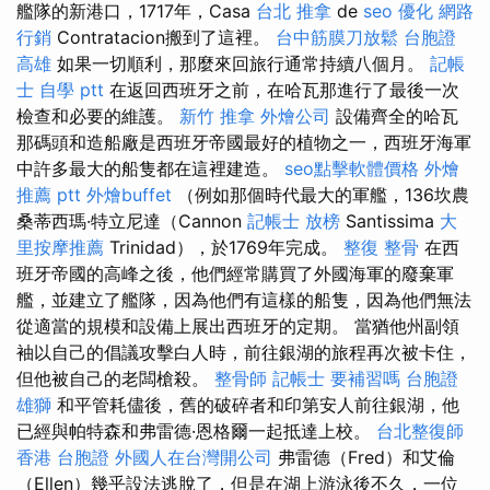
艦隊的新港口，1717年，Casa
台北 推拿
de
seo 優化
網路
行銷
Contratacion搬到了這裡。
台中筋膜刀放鬆
台胞證
高雄
如果一切順利，那麼來回旅行通常持續八個月。
記帳
士 自學 ptt
在返回西班牙之前，在哈瓦那進行了最後一次
檢查和必要的維護。
新竹 推拿
外燴公司
設備齊全的哈瓦
那碼頭和造船廠是西班牙帝國最好的植物之一，西班牙海軍
中許多最大的船隻都在這裡建造。
seo點擊軟體價格
外燴
推薦 ptt
外燴buffet
（例如那個時代最大的軍艦，136坎農
桑蒂西瑪·特立尼達（Cannon
記帳士 放榜
Santissima
大
里按摩推薦
Trinidad），於1769年完成。
整復 整骨
在西
班牙帝國的高峰之後，他們經常購買了外國海軍的廢棄軍
艦，並建立了艦隊，因為他們有這樣的船隻，因為他們無法
從適當的規模和設備上展出西班牙的定期。 當猶他州副領
袖以自己的倡議攻擊白人時，前往銀湖的旅程再次被卡住，
但他被自己的老闆槍殺。
整骨師
記帳士 要補習嗎
台胞證
雄獅
和平管耗儘後，舊的破碎者和印第安人前往銀湖，他
已經與帕特森和弗雷德·恩格爾一起抵達上校。
台北整復師
香港 台胞證
外國人在台灣開公司
弗雷德（Fred）和艾倫
（Ellen）幾乎設法逃脫了，但是在湖上游泳後不久，一位