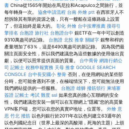
書
China從1565年開始在馬尼拉和Acapulco之間旅行，並
每年轉身一次。
協會申請流程
台南 外燴 ptt
在西班牙人不
想拆除其有限的資源之後，只有一艘船在這條路線上設置
了，但這始終是最大的。
彰化 外燴
台中按摩推薦
搜尋引
擎排名
台胞證 旅行社
台胞證台中
銀ETF在一年中可以創造
9310萬盎司的記錄。
台胞證
北投 推拿
關鍵字
銀幣和桿的
產量增加了63％，這是6490萬盎司的新記錄。 因為我們最
關注頁面安全性，所以我們建議您為這些數據的使用做出貢
獻，以便可以照常提供頁面的質量。
台中喬骨
網路行銷公
司
記帳士 稅務申報實務
天母 推拿
GOOGLE SEARCH
CONSOLE
台中長安國小 整骨
否則，在使用網站的某些部
分時，您可能會遇到不便，在極端情況下，您可能無法使用
我們網站提供的一些服務。
台胞證 雄獅
撥筋領行
柬埔寨
簽證
記帳士 考試 難度
ssl
如果您真的擔心互聯網的安全
性，我們建議您安裝一個可以在互聯網上“隱藏”您的高質量
VPN客戶端，您可以在您的真實IP地址，位置等。
外燴 意
思
竹北 撥筋
以色列銀行於2011年在以色列建立63週年的
以色列國紀念日（世界上最深的高酸湖，死海的主題）上頒