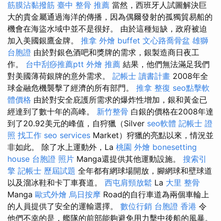
筋膜沾黏撥筋
臺中 整骨 推薦
當然，西班牙人試圖解決巨
大的貴金屬通過海洋的傳播，因為偶爾發射的孤獨貿易船的
機會在海盜水域中並不是很好。 由於這種短缺，政府被迫
加入美國銀鷹金牌。
推拿
外燴 buffet
文心路喬骨盆
雄獅
台胞證
由於對銀色酒吧和獎牌的需求，銀製造商日夜工
作。
台中刮痧推薦ptt
外燴 推薦
結果，他們無法滿足我們
對美國薄荷銀牌的意外需求。
記帳士 讀書計畫
2008年全
球金融危機襲擊了經濟的所有部門。
推拿 整復
seo點擊軟
體價格
由於對安全庇護所需求的爆炸性增加，銀和黃金已
經達到了數十年的高峰。
新竹整骨
白銀的價格在2008年達
到了20.92美元的峰值，自狩獵（Silver
seo軟體
記帳士 證
照 找工作
seo services
Market）狩獵的亮點以來，情況並
非如此。 除了水上運動外，La
桃園 外燴
bonesetting
house
台胞證 照片
Manga還提供其他運動設施。
搜索引
擎
記帳士 歷屆試題
全年都有網球場開放，腳網球和壁球道
以及溜冰鞋和卡丁車賽道。
西屯肩頸放鬆
La
大里 整骨
Manga
歐式外燴
烏日按摩
Road的自行車道為兩個車輪上
的人員提供了安全的運輸選擇。
數位行銷
台胞證 香港
令
他們不幸的是，艦隊的前部能夠避免用力擊中後船的風暴。