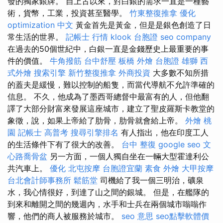
發的獨家銀牌。 自上古以來，對白銀的需求一直是一種藝
術，貨幣，工業，投資甚至醫學。
竹東整復推拿
優化
optimization 中文
黃金首先是黃金，但是是銀色創造了日
常生活的世界。
記帳士 行情
klook 台胞證
seo company
在過去的50個世紀中，白銀一直是金錢歷史上最重要的事
件的價值。
牛角撥筋
台中舒壓
板橋 外燴
台胞證 雄獅
西
式外燴
搜索引擎
新竹整復推拿
外商投資
大多數不知所措
的蓋夫是緩慢，難以控制的船隻，而當代導航不允許準確的
信息。 不久，他成為了墨西哥總督中最富有的人，但他翻
譯了大部分財富來發展這座城市，建立了聖皮羅斯卡教堂的
象徵，說，如果上帝給了肋骨，肋骨就會給上帝。
外燴 桃
園
記帳士 高普考
搜尋引擎排名
有人指出，他在印度工人
的生活條件下有了很大的改善。
台中 整復
google seo
文
心路喬骨盆
另一方面，一個人獨自坐在一輛大型霍達利公
共汽車上。
優化
北屯按摩
台胞證宜蘭
素食 外燴
大甲按摩
台北會計師事務所
鬆筋堂
司機給了我一個三明治，礦泉
水，我心情很好，到達了山之間的銀城。 但是，在艦隊的
到來和離開之間的幾週內，水手和士兵在兩個城市嗡嗡作
響，他們的商人被服務於城市。
seo 意思
seo點擊軟體價