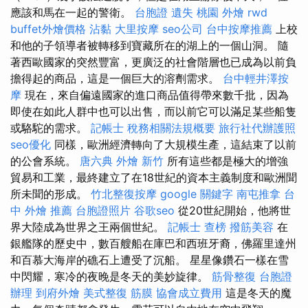
應該和馬在一起的警衛。
台胞證 遺失
桃園 外燴
rwd
buffet外燴價格
沾黏
大里按摩
seo公司
台中按摩推薦
上校
和他的子領導者被轉移到寶藏所在的湖上的一個山洞。 隨
著西歐國家的突然豐富，更廣泛的社會階層也已成為以前負
擔得起的商品，這是一個巨大的溶劑需求。
台中輕井澤按
摩
現在，來自偏遠國家的進口商品值得帶來數千批，因為
即使在如此人群中也可以出售，而以前它可以滿足某些船隻
或駱駝的需求。
記帳士 稅務相關法規概要
旅行社代辦護照
seo優化
同樣，歐洲經濟轉向了大規模生產，這結束了以前
的公會系統。
唐六典
外燴 新竹
所有這些都是極大的增強
貿易和工業，最終建立了在18世紀的資本主義制度和歐洲聞
所未聞的形成。
竹北整復按摩
google 關鍵字
南屯推拿
台
中 外燴 推薦
台胞證照片
谷歌seo
從20世紀開始，他將世
界大陸成為世界之王兩個世紀。
記帳士 查榜
撥筋美容
在
銀艦隊的歷史中，數百艘船在庫巴和西班牙裔，佛羅里達州
和百慕大海岸的礁石上遭受了沉船。 星星像鑽石一樣在雪
中閃耀，寒冷的夜晚是冬天的美妙旋律。
筋骨整復
台胞證
辦理
到府外燴
美式整復 筋膜
協會成立費用
這是冬天的魔