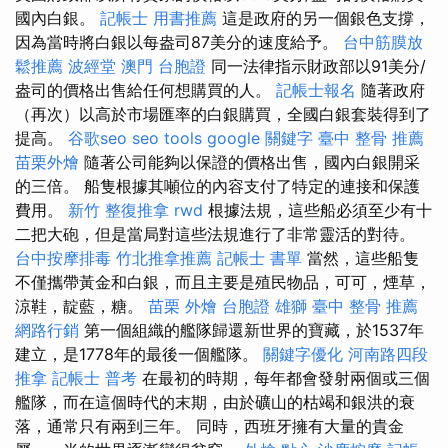
國內白銀。
記帳士 用書推薦
這是政府的另一個銀色支撐，
因為當時將白銀以每盎司87美分的速度給予。
台中筋膜放
鬆推薦
波經堂
澳門 台胞證
同一法律指示財政部以91美分/
盎司的價格出售給任何想購買的人。
記帳士報名
隨著政府
（再次）以高於市場匯率的白銀購買，全國白銀套裝得到了
提高。
谷歌seo
seo tools
google 關鍵字
臺中 整骨 推薦
苗栗外燴
隨著公司能夠以保證的價格出售，國內白銀開采
的三倍。 船隻根據其噸位的內容支付了特定的連接和保護
費用。
新竹 整復推拿
rwd
根據法規，這些船必須至少有十
二把大砲，但是當局對這些法規進行了非常靈活的對待。
台中按摩排毒
竹北推拿推薦
記帳士 書單
當然，這些船隻
不僅攜帶黃金和白銀，而且主要是殖民物品，可可，煙草，
涼鞋，靛藍，糖。
苗栗 外燴
台胞證 雄獅
臺中 整骨 推薦
網路行銷
第一個組織的艦隊歸還新世界的寶藏，於1537年
建立，是1778年的最後一個艦隊。
關鍵字優化
河南路四段
推拿
記帳士 普考
在最初的時期，每年都會發射兩個或三個
艦隊，而在這個時代的末期，由於礦山的枯竭和銀洪的衰
落，通常只有兩到三年。 同時，西班牙擁有大量的貴金