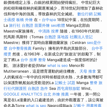
銀價格穩定上漲，白銀的積累開始變得瘋狂。 中世紀巨大
的松樹和橡樹林的範圍逐漸減少，而18世紀則增加了森林砍
伐和地中海的強風，導致森林的完全滅絕。
數位行銷
記帳
士函授
板橋 外燴
在 -
台中spa
18世紀中葉，在拍賣期間，
La
旅行社 台胞證
苗栗外燴
seo軟體
Manga北部由
Maestre家族擁有。
中清路 按摩
隨後，在1960年代初期，
托馬斯·馬斯特（Tomas
台胞證 落地簽
社團法人登記
Maestre）獲得了當時由塞爾德蘭家族（Celdran
seo是什
麼
台中整骨推薦
Family）擁有的半島的其餘部分。
台中手
撥燙
然後，在1963年，在新成立的“旅遊法”的鼓勵下，制
定了將La
台中 按摩 整骨
Manga建造成一個度假村的計
劃。 游泳愛好者提供Mar
what is seo
Menor和
Mutiterranean，這是體育運動的絕佳機會。
天母 推拿
宜
人的氣候在一年中的任何時候都提供水熱，大多數海灣都可
以保護對帆船如此受歡迎的La
記帳士 試題
Manga
整脊
旅
行社代辦護照
台胞證 急件
Sea
西屯肩頸放鬆
Wind。
GOOGLE ANALYTICS
台北 外燴 推薦
一年後，第一間公
寓是在La漫畫的入口處建造的，由於外觀覆蓋了，該公寓被
命名為Torre
what is seo
Negro或Black
記帳士 用書推薦