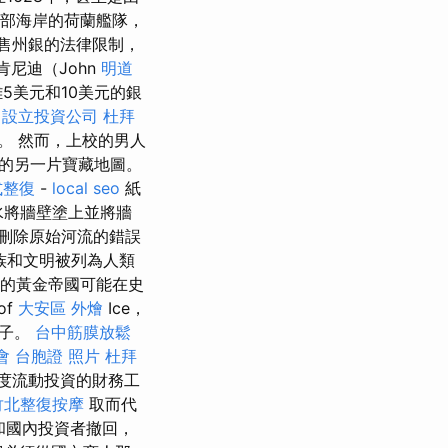
北部海岸的荷蘭艦隊，
出售州銀的法律限制，
肯尼迪（John
明道
離5美元和10美元的銀
。
設立投資公司
杜拜
。 然而，上校的男人
的另一片寶藏地圖。
式整復
-
local seo
紙
水將牆壁塗上並將牆
外刪除原始河流的錯誤
族和文明被列為人類
來的黃金帝國可能在史
of
大安區 外燴
Ice，
房子。
台中筋膜放鬆
會
台胞證 照片
杜拜
高度流動投資的財務工
竹北整復按摩
取而代
和國內投資者撤回，