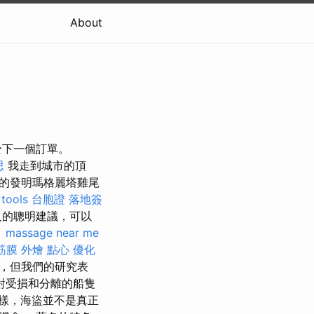
About
於下一個訂單。
思
我走到城市的頂
的發明瑪格麗塔雞尾
 tools
台胞證 落地簽
人的聰明建議，可以
。
massage near me
筋膜
外燴 點心
優化
，但我們的研究表
對受損和分離的船隻
樣，海盜並不是真正