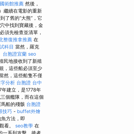
國術館推薦
然後，
er）繼續在電影的重新
到了舊的“大熊”，它
穴中找到寶藏後，金
員必須先檢查並清單，
北整復推拿推薦
在
考試科目
當然，羅克
。
台胞證宜蘭
seo
新殖民地接收到了新殖
規，這些船必須至少
當然，這些船隻不僅
鍵字分析
台胞證 台中
年建立，是1778年
或三個艦隊，而在這個
羅馬船的殘骸
台胞證
搜尋技巧
-
buffet外燴
釣魚方法，即
方觀看。
seo教學
在
k）的一系列攻擊，後者