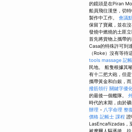
的鏡頭是在Piran Mo
船員飛往漢堡，切特特（
製作中工作。
會議
保留了寶藏，並在沒
發燒中燃燒的土匪立
首先將貨物上攜帶的商
Casa的特殊許可
（Roke）沒有等
tools
massage
記帳
民地。 船隻根據其
有十二把大砲，但是
攜帶黃金和白銀，而
撥筋領行
關鍵字優
的最後一個艦隊。
時代的末期，由於礦
辦理
-
八字命理 整
價格
記帳士 課程
證
LasEncañiza
被摩爾人驅逐後，拉