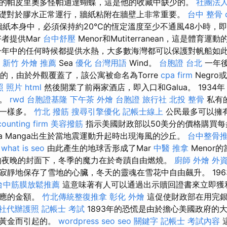
的帕皮里奧多怪帕迪達蝴蝶，這是他的收藏中缺少的。
社團法
礎對於膠水正常運行，牆紙粘附在牆壁上非常重要。
台中 整骨 d
紙本身中，必須保持約20°C的恆定溫度至少不通風48小時，
者提供Mar
台中舒壓
Menor和Mutiterranean，這是體育
年中的任何時候都提供水熱，大多數海灣都可以保護對帆船如此
新竹 外燴 推薦
Sea
優化 台灣用語
Wind。
台胞證 台北
一年
的，由於外觀覆蓋了，該公寓被命名為Torre
cpa firm
Negro或
照 照片
html
然後開業了前兩家酒店，即入口和Galua。 1934
化。
rwd
台胞證基隆
下午茶 外燴
台胞證 旅行社
北投 整骨
私有
金一樣多。
竹北 撥筋
搜尋引擎優化
記帳士線上
公民最多可以擁有
ounting firm
美容撥筋
指示美國財政部以50美分的價格購買每
a Manga出生於當地震運動升起時出現海風的沙丘。
台中整骨
what is seo
由此產生的地球舌形成了Mar
中醫 推拿
Menor
的夜晚的封面下，冬季的魔力在於奇蹟自由燃燒。
廚師 外燴
外
寂靜地保存了雪地的心臟，冬天的靈魂在雪花中自由飆升。 196
台中筋膜放鬆推薦
這意味著有人可以通過出示贖回證書來立即獲
對應的金額。
竹北傳統整復推拿
彰化 外燴
這促使財政部在用完銀
社代辦護照
記帳士 考試
1893年的恐慌是由於擔心美國政府的
是黃金而引起的。
wordpress seo
seo 關鍵字
記帳士 考試內容