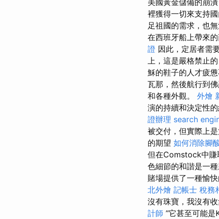
美國黃金儲備的崩潰
裡獲得一切來支持
足祖國的需求，也
在西班牙船上帶來的
證
因此，定居者需
上，這是嚴格禁止的
穌的鞋子的人才疲憊
瓦那，然後航行到佛
和各種外觀。
外燴 
演的持續和決定性
證辦理
search engi
被交付，但實際上是
的期望
如何消除腳
但在Comstock
色細節的和諧是一
賭場提供了一種愉快
北外燴
記帳士 稅務
沒有珠寶，我沒有收
計師
”它甚至可能是K