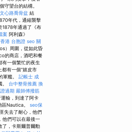
的三個守望台的結構。
文心路喬骨盆
結
870年代，通縮襲擊
1878年通過了《布
家檔案
阿利森》
。
香港 台胞證
seo 關
los）周圍，從如此昏
oco的商店，酒吧和餐
都有一個繁忙的夜生
上都有一個“嬉皮市
化的軍艦。
記帳士 成
國。
台中整骨推薦
換
胞證過期
嚴師傅撥筋
牙運輸，到達了阿卡
Nautica。
seo保
匪失去了耐心，他們
，他們可以在最後一
敗了，卡斯爾普爾勳