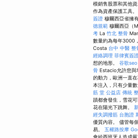
模銷售股票和其他
作為資產保護工具。
簽證
穆爾西亞省擁有
德規範
穆爾西亞（Mu
考
La
竹北 整骨
Ma
數量約為每年300
Costa
台中 中醫 整
經絡調理
菲律賓簽
想的地形。
谷歌seo
骨
Estacio允許
的動力，歐洲一直
本注入，只有少量數
筋 堂 公益店 傳統 
蹟都會發生，雪花
花在陽光下跳舞。
經失調撥筋
台胞證 
優質內容。 儘管每
易。
五權路按摩
Go
會給西班牙人造成