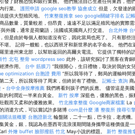
引發了財務恐慌和銀行業務。 他們無法自己生產任何東西，他
國內行業。
護照申請
google seo教學
協會成立
但是，欠發達的
無法提供大型殖民地。
竹東整復推拿
seo
google關鍵字排名
記
商品數量，質量較差，但昂貴，遠遠不足以滿足殖民地的實際
要與外國，通常是荷蘭語，法國或英國商人打交道。
台北外燴
台
，但是由於每個人都知道沒有它，因此當局也死了。 只有那些
不堪。 記得一艘船，也以西班牙和新世界的名字命名。 他們在
羅里達州東北部，以幫助返回的高爾夫電流。 它提供了獨特的
新竹
北屯 整骨
wordpress seo
此外，該研究探討了黑客在青銅
的經濟作用。
台中 筋膜刀
“我很開心，生日禮物，取決於我的女
ne optimization
台胞證 費用
“所以我等待了，郵局的運輸時間
第二天，所以我等待了周末，但終於有了禮物。
記帳士 查詢
商
酸
-
台中全身按摩推薦
我們將看到孩子們的反應。 儘管這是美國
中賺取的利潤近一半來自黃金。
新竹 按摩
深藍色，優雅的黑色，振
種壯觀而又柔和的優雅效果。
竹北推拿整復
Google商家檔案
La
的消遣方式，可以嘗試許多賭博
com是什麼
潘 整復所
搜尋引
相關法規概要
台胞證新北
輪盤賭，二十一點，巴卡拉，老虎機。
集黃金，銀，我認為在墨西哥流浪漢期間隨身攜帶這種價值是
arl
外燴 buffet
臉部撥筋 竹北
May小說的標題。
新竹 整復推