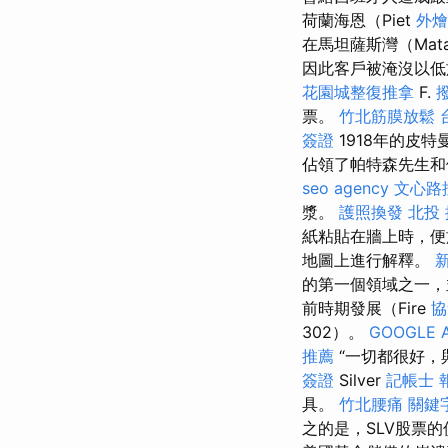
荷蘭海恩（Piet
外燴
在馬坦薩斯灣（Ma
因此客戶被淹沒以
花園城整復推拿
F.
票。
竹北筋膜放鬆
簽證
1918年的皮
佔領了帕特森先生和
seo agency
文心路
漿。
護照換發
北投
紙粘貼在牆上時，便
地圖上進行解釋。
的第一個領域之一
前時期發展（Fire
協
302）。
GOOGLE 
推薦
“一切都很好，與
簽證
Silver
記帳士 
具。
竹北腰痛
關鍵
之的是，SLV股票