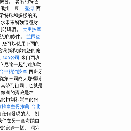
機會。 著名的特色
俄亥俄州土豆。
整骨
西
常特殊和多樣的風
鮮水果來增強這種財
利時啤酒。
大里按摩
理想的條件。
益園益
 您可以使用下面的
會刷新和撤銷您的偏
限
seo公司
來自西班
立尼達一起到達加勒
台中精油按摩
西班牙
從第三國商人那裡購
將其帶到祖國，也就是
，銀湖的寶藏是在
點的切割和彎曲的銀
竹推拿整骨推薦
台北
待任何發現的人，例
我們在另一個奇蹟自
的寂靜一樣。 洞穴