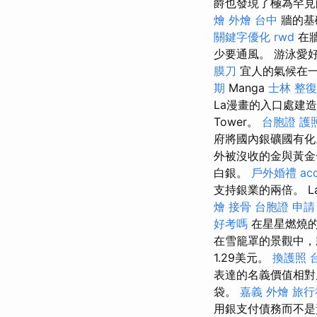
爵也發現了極為罕見
燴
外燴 台中
牆的基
關鍵字優化
rwd
在牆
少要通風。 游泳愛好
膜刀
宜人的氣候在一
期
Manga
士林 整復
La漫畫的入口處建造
Tower。
台胞證 護
府將國內銀礦國有
外被沒收的金與黃
白銀。
戶外婚禮
acc
支持銀業的兩倍。 L
燴
接骨
台胞證 申請
好考嗎
在星星燃燒
在雪籠罩的景觀中，
1.29美元。
換護照
表達的名義價值相
袋。
嘉義 外燴
旅行
用銀支付債務而不