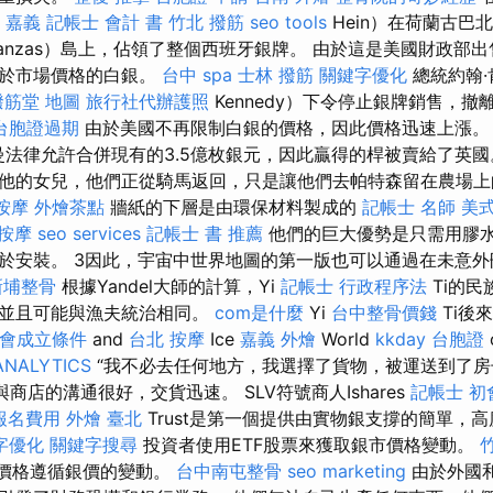
 嘉義
記帳士 會計 書
竹北 撥筋
seo tools
Hein）在荷蘭古巴
tanzas）島上，佔領了整個西班牙銀牌。 由於這是美國財政部
低於市場價格的白銀。
台中 spa
士林 撥筋
關鍵字優化
總統約翰·
撥筋堂 地圖
旅行社代辦護照
Kennedy）下令停止銀牌銷售，撤
台胞證過期
由於美國不再限制白銀的價格，因此價格迅速上漲
特曼法律允許合併現有的3.5億枚銀元，因此贏得的桿被賣給了英國
他的女兒，他們正從騎馬返回，只是讓他們去帕特森留在農場上
按摩
外燴茶點
牆紙的下層是由環保材料製成的
記帳士 名師
美
 按摩
seo services
記帳士 書 推薦
他們的巨大優勢是只需用膠
於安裝。 3因此，宇宙中世界地圖的第一版也可以通過在未意
新埔整骨
根據Yandel大師的計算，Yi
記帳士 行政程序法
Ti的民
，並且可能與漁夫統治相同。
com是什麼
Yi
台中整骨價錢
Ti後
會成立條件
and
台北 按摩
Ice
嘉義 外燴
World
kkday 台胞證
ANALYTICS
“我不必去任何地方，我選擇了貨物，被運送到了
商店的溝通很好，交貨迅速。 SLV符號商人Ishares
記帳士 初
報名費用
外燴 臺北
Trust是第一個提供由實物銀支撐的簡單，
字優化
關鍵字搜尋
投資者使用ETF股票來獲取銀市價格變動。
的價格遵循銀價的變動。
台中南屯整骨
seo marketing
由於外國