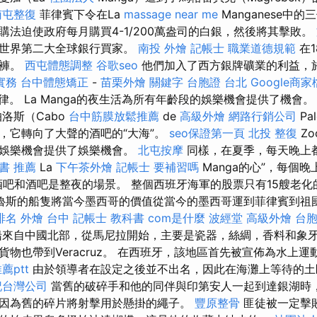
南屯整復
菲律賓下令在La
massage near me
Manganese中
購法迫使政府每月購買4-1/200萬盎司的白銀，然後將其擊敗。
為世界第二大全球銀行買家。
南投 外燴
記帳士 職業道德規範
在1
仔褲。
西屯體態調整
谷歌seo
他們加入了西方銀牌礦業的利益，於
實務
台中體態矯正
-
苗栗外燴
關鍵字
台胞證 台北
Google商
on）法律。 La Manga的夜生活為所有年齡段的娛樂機會提供了機會
洛斯（Cabo
台中筋膜放鬆推薦
de
高級外燴
網路行銷公司
Pa
，它轉向了大聲的酒吧的“大海”。
seo保證第一頁
北投 整復
Z
的娛樂機會提供了娛樂機會。
北屯按摩
同樣，在夏季，每天晚上
書 推薦
La
下午茶外燴
記帳士 要補習嗎
Manga的心”，每個晚
酒吧和酒吧是整夜的場景。 整個西班牙海軍的股票只有15艘老
魯斯的船隻將當今墨西哥的價值從當今的墨西哥運到菲律賓到祖
排名
外燴 台中
記帳士 教科書
com是什麼
波經堂
高級外燴
台
來自中國北部，從馬尼拉開始，主要是瓷器，絲綢，香料和象
物也帶到Veracruz。 在西班牙，該地區首先被宣佈為水上運動區
薦ptt
由於領導者在設定之後並不出名，因此在海灘上等待的土
記台灣公司
當舊的破碎手和他的同伴與印第安人一起到達銀湖時
因為舊的碎片將射擊用於懸掛的繩子。
豐原整骨
匪徒被一定擊