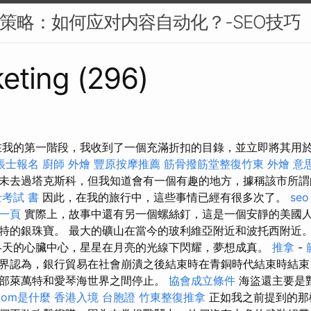
EO策略：如何应对内容自动化？-SEO技巧
eting (296)
在我的第一階段，我收到了一個充滿折扣的目錄，並立即將其用
帳士報名
廚師 外燴
豐原按摩推薦
筋骨撥筋堂整復竹東
外燴 意
未去過塔克斯科，但我知道會有一個有趣的地方，據稱該市所謂
考試 書
因此，在我的旅行中，這些事情已經有很多次了。
seo
第一頁
實際上，故事中還有另一個螺絲釘，這是一個安靜的美國
特的銀珠寶。 最大的礦山在當今的玻利維亞附近和波托西附近
天的心臟中心，星星在月亮的光線下閃耀，夢想成真。
推拿
-
界認為，銀行貿易在社會崩潰之後結束時在青銅時代結束時結束
部萊萬特和愛琴海世界之間停止。
協會成立條件
海盜還主要是
com是什麼
香港入境 台胞證
竹東整復推拿
正如我之前提到的那