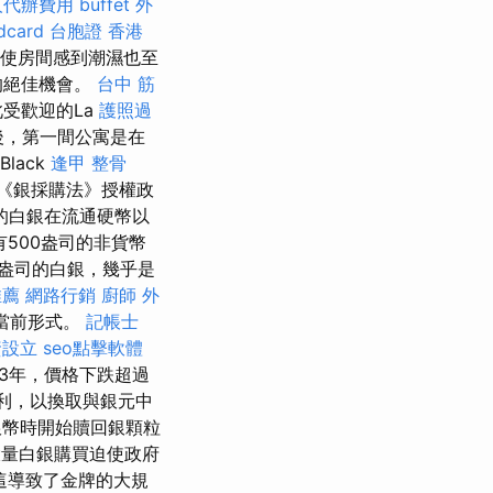
人代辦費用
buffet 外
card
台胞證 香港
即使房間感到潮濕也至
運動的絕佳機會。
台中 筋
受歡迎的La
護照過
後，第一間公寓是在
Black
逢甲 整骨
年《銀採購法》授權政
的白銀在流通硬幣以
500盎司的非貨幣
盎司的白銀，幾乎是
推薦
網路行銷
廚師 外
的當前形式。
記帳士
資設立
seo點擊軟體
3年，價格下跌超過
利，以換取與銀元中
幣時開始贖回銀顆粒
大量白銀購買迫使政府
這導致了金牌的大規