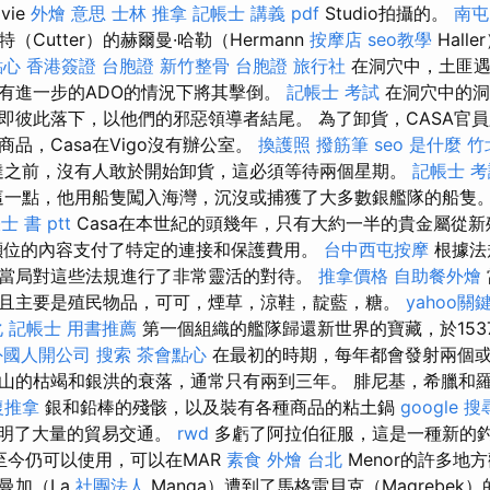
vie
外燴 意思
士林 推拿
記帳士 講義 pdf
Studio拍攝的。
南屯
Cutter）的赫爾曼·哈勒（Hermann
按摩店
seo教學
Hall
點心
香港簽證 台胞證
新竹整骨
台胞證 旅行社
在洞穴中，土匪遇
有進一步的ADO的情況下將其擊倒。
記帳士 考試
在洞穴中的洞
即彼此落下，以他們的邪惡領導者結尾。 為了卸貨，CASA官
品，Casa在Vigo沒有辦公室。
換護照
撥筋筆
seo 是什麼
竹
到達之前，沒有人敢於開始卸貨，這必須等待兩個星期。
記帳士 
待這一點，他用船隻闖入海灣，沉沒或捕獲了大多數銀艦隊的船隻
士 書 ptt
Casa在本世紀的頭幾年，只有大約一半的貴金屬從
噸位的內容支付了特定的連接和保護費用。
台中西屯按摩
根據法
當局對這些法規進行了非常靈活的對待。
推拿價格
自助餐外燴
且主要是殖民物品，可可，煙草，涼鞋，靛藍，糖。
yahoo關
化
記帳士 用書推薦
第一個組織的艦隊歸還新世界的寶藏，於1537
外國人開公司
搜索
茶會點心
在最初的時期，每年都會發射兩個
山的枯竭和銀洪的衰落，通常只有兩到三年。 腓尼基，希臘和
復推拿
銀和鉛棒的殘骸，以及裝有各種商品的粘土鍋
google 
明了大量的貿易交通。
rwd
多虧了阿拉伯征服，這是一種新的
das，至今仍可以使用，可以在MAR
素食 外燴 台北
Menor的許多地
曼加（La
社團法人
Manga）遭到了馬格雷貝克（Magrebe