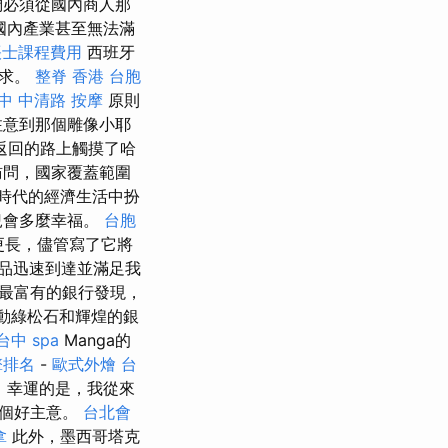
們必須從國內商人那
國內產業甚至無法滿
帳士課程費用
西班牙
需求。
整脊
香港 台胞
中 中清路 按摩
原則
注意到那個雕像小耶
返回的路上觸摸了哈
訪問，國家覆蓋範圍
時代的經濟生活中扮
兒會多麼幸福。
台胞
更長，儘管寫了它將
品迅速到達並滿足我
最富有的銀行發現，
動綠松石和輝煌的銀
台中 spa
Manga的
擎排名
-
歐式外燴
台
 幸運的是，我從來
一個好主意。
台北會
拿
此外，墨西哥塔克