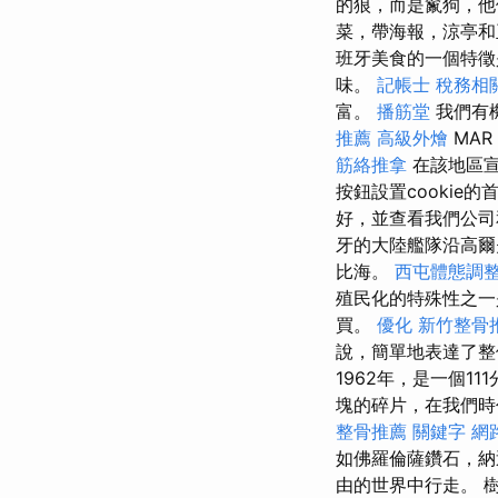
的狼，而是鬣狗，他
菜，帶海報，涼亭和
班牙美食的一個特徵
味。
記帳士 稅務相
富。
播筋堂
我們有
推薦
高級外燴
MAR
筋絡推拿
在該地區宣
按鈕設置cookie
好，並查看我們公司
牙的大陸艦隊沿高爾
比海。
西屯體態調
殖民化的特殊性之一
買。
優化
新竹整骨
說，簡單地表達了整個
1962年，是一個1
塊的碎片，在我們時代
整骨推薦
關鍵字
網
如佛羅倫薩鑽石，納
由的世界中行走。 