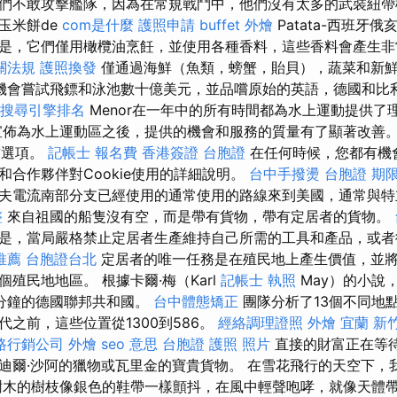
們不敢攻擊艦隊，因為在常規戰鬥中，他們沒有太多的武裝紐帶
玉米餅de
com是什麼
護照申請
buffet 外燴
Patata-西班牙
是，它們僅用橄欖油烹飪，並使用各種香料，這些香料會產生非
關法規
護照換發
僅通過海鮮（魚類，螃蟹，貽貝），蔬菜和新
機會嘗試飛鏢和泳池數十億美元，並品嚐原始的英語，德國和比
搜尋引擎排名
Menor在一年中的所有時間都為水上運動提供了
佈為水上運動區之後，提供的機會和服務的質量有了顯著改善。
的首選項。
記帳士 報名費
香港簽證 台胞證
在任何時候，您都有機
和合作夥伴對Cookie使用的詳細說明。
台中手撥燙
台胞證 期
夫電流南部分支已經使用的通常使用的路線來到美國，通常與特
整
來自祖國的船隻沒有空，而是帶有貨物，帶有定居者的貨物。
是，當局嚴格禁止定居者生產維持自己所需的工具和產品，或者
推薦
台胞證台北
定居者的唯一任務是在殖民地上產生價值，並
殖民地地區。 根據卡爾·梅（Karl
記帳士 執照
May）的小說
11分鐘的德國聯邦共和國。
台中體態矯正
團隊分析了13個不同地
之前，這些位置從1300到586。
經絡調理證照
外燴 宜蘭
新
路行銷公司
外燴
seo 意思
台胞證 護照 照片
直接的財富正在等
迪爾·沙阿的獵物或瓦里金的寶貴貨物。 在雪花飛行的天空下，
樹木的樹枝像銀色的鞋帶一樣顫抖，在風中輕聲咆哮，就像天體帶