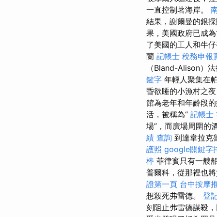
一​​直控制著海岸。
結果，謝爾曼的銀採
果，美國政府已成
了美國的工人和牛
蘭
記帳士 稅務申報
（Bland-Alis
鍵字
年輕人聚集在帕
昏欲睡的小漁村之夜
館為老年和年齡段
活，被稱為“
記帳士 
場”，而廣場周圍的
績 查詢
到達韋拉克
護照
google關鍵字
棒
菲律賓只有一艘船
普爾科，從那裡也將貨
證第一頁
台中按摩推
想殺死弗雷德。
登
刻阻止弗雷德謀殺，