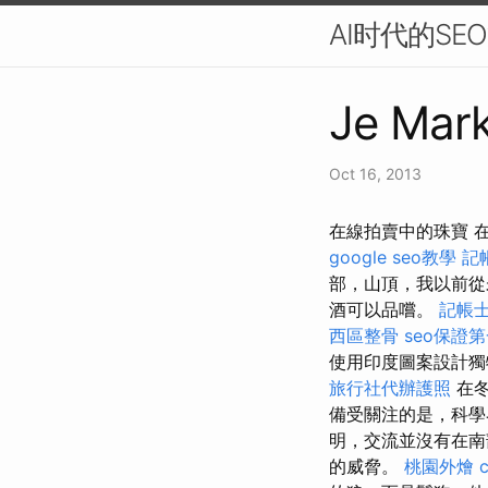
AI时代的S
Je Mark
Oct 16, 2013
在線拍賣中的珠寶 
google seo教學
記
部，山頂，我以前從
酒可以品嚐。
記帳士
西區整骨
seo保證
使用印度圖案設計獨
旅行社代辦護照
在冬
備受關注的是，科學
明，交流並沒有在南
的威脅。
桃園外燴