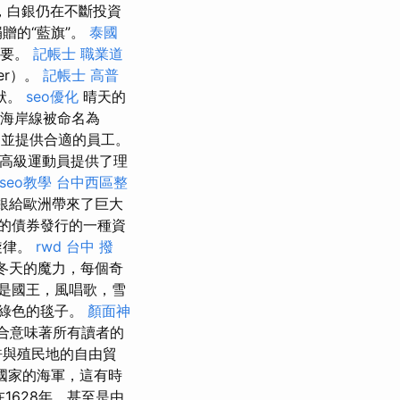
，白銀仍在不斷投資
贈的“藍旗”。
泰國
重要。
記帳士 職業道
ver）。
記帳士 高普
狀。
seo優化
晴天的
海岸線被命名為
船隻，並提供合適的員工。
和高級運動員提供了理
 seo教學
台中西區整
銀給歐洲帶來了巨大
的債券發行的一種資
旋律。
rwd
台中 撥
冬天的魔力，每個奇
是國王，風唱歌，雪
綠色的毯子。
顏面神
合意味著所有讀者的
許與殖民地的自由貿
國家的海軍，這有時
1628年，甚至是由