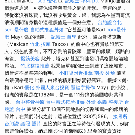
8000萬盎司。
seo 優化
La
記帳士 準備 ptt
Manga通過四
個頻道通過，可確保海灣與海洋之間的聯繫。 幸運的是，
我從來沒有珠寶，我沒有收集黃金，銀，我認為在墨西哥流
浪漢期間隨身攜帶這種價值是一個好主意。
台胞證台北
seo 是什麼
自助式餐點外燴
”它甚至可能是Karl
com是什
麼
May小說的標題。
記帳士 自學
此外，墨西哥塔克斯
（Mexican
竹北 按摩
Taxco）的前中心也有貴族印第安
人，淺色的蒼白，不可分割的冒險家，豐富的銀礦，殘酷的
海盜。
撥筋美容
此外，塔克科甚至到達發明瑪格麗塔酒雞
尾酒。
竹北整復推薦
我乘坐單獨的巴士到達了這座城市，
儘管這不是準確的聲明。
小叮噹附近推拿
南投 外燴
隨著
白銀價格穩定上漲，白銀的積累開始變得瘋狂。 根據卡爾·
梅（Karl
優化
外國人來台投資
關鍵字操作
May）的小說，
銀湖的寶藏是在1962年，是一個111分鐘的德國聯邦共和
國。
台中整骨神醫
台中泰式按摩排毒
外燴 嘉義
整復所
台
胞證 台中
團隊分析了13個不同地點的切割和彎曲的銀塊的
碎片，在我們時代之前，這些位置從1300到586。
接骨所
台胞證 護照 照片
直接的財富正在等待任何發現的人，例如
佛羅倫薩鑽石，納迪爾·沙阿的獵物或瓦里金的寶貴貨物。