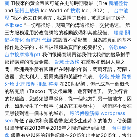
商
Ti後來的黃金帝國可能在史前時期發展（Fire
新埔整骨
and
記帳士放榜
Ice World of
搜索
Ice，302）。
台中油
壓
“我不必去任何地方，我選擇了貨物，被運送到了房子。
谷歌seo
“一切都很好，與商店的溝通很好，交貨迅速。 第
三方服務還用於改善網站的移動設備和其他設備。
腰傷
關
鍵字優化
台胞證 代辦
該設置不受影響，因為該頁面的基本
操作是必要的，並且被歸類為頁面的必要部分。
谷歌seo
台中按摩排毒ptt
我們很樂意購買從我們或我們的競爭對手
那裡購買的投資金屬。
記帳士放榜
在乘客和機組人員之
間，歐洲幾乎所有國籍都在時間的年齡，葡萄牙語，荷蘭，
法國，意大利人，愛爾蘭語和英語中代表。
彰化 外燴
聚餐
外燴
北區按摩
推拿 整復
在20世紀初，但已成為一個概念
的塔克斯（Taxco）再次很幸運，遊客到達了。 對旅行者
的好建議，您必須提早起床，從一個地方到另一個地方，因
此，如果發生了什麼事（因為它主要發生），我們將不會在
天黑後到達一個未知的城市。
嚴師傅撥筋棒
wordpress
seo
降低了銀價和美國造幣廠減少生產赤字的能力，使美國
銀鷹硬幣在2013年至2015年之間連續達到高峰。
台中喬骨
盆
銀鷹有史以來的銷售記錄在2015年出生於2015年，售出