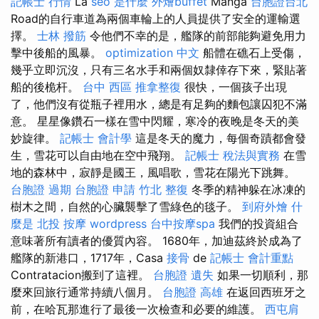
記帳士 行情
La
seo 是什麼
外燴buffet
Manga
台胞證台北
Road的自行車道為兩個車輪上的人員提供了安全的運輸選
擇。
士林 撥筋
令他們不幸的是，艦隊的前部能夠避免用力
擊中後船的風暴。
optimization 中文
船體在礁石上受傷，
幾乎立即沉沒，只有三名水手和兩個奴隸倖存下來，緊貼著
船的後桅杆。
台中 西區 推拿整復
很快，一個孩子出現
了，他們沒有從瓶子裡用水，總是有足夠的麵包讓囚犯不滿
意。 星星像鑽石一樣在雪中閃耀，寒冷的夜晚是冬天的美
妙旋律。
記帳士 會計學
這是冬天的魔力，每個奇蹟都會發
生，雪花可以自由地在空中飛翔。
記帳士 稅法與實務
在雪
地的森林中，寂靜是國王，風唱歌，雪花在陽光下跳舞。
台胞證 過期
台胞證 申請
竹北 整復
冬季的精神躲在冰凍的
樹木之間，自然的心臟襲擊了雪綠色的毯子。
到府外燴
什
麼是
北投 按摩
wordpress
台中按摩spa
我們的投資組合
意味著所有讀者的優質內容。 1680年，加迪茲終於成為了
艦隊的新港口，1717年，Casa
接骨
de
記帳士 會計重點
Contratacion搬到了這裡。
台胞證 遺失
如果一切順利，那
麼來回旅行通常持續八個月。
台胞證 高雄
在返回西班牙之
前，在哈瓦那進行了最後一次檢查和必要的維護。
西屯肩