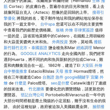
人的孩子的家園。 埃爾南多·科爾特斯（Hernando
士林 撥
筋
Cortez）的皮膚白色，普遍存在的目光和無情，看上去
就像阿茲台克人（Aztecs）想像的是回歸的上帝。
搜尋引
擎優化
將我的姓名，電子郵件地址和我的網站地址保存在
我的下一篇文章中。
台中spa
您還可以在不同的主要貨幣
中查看我們的銀歷史價格圖。
板橋 外燴
菲律賓簽證
值得
一提的是，該省當地菜餚中的Caldero，在鐵船上用胡椒粉
和大蒜蛋黃醬烤大米和魚。
外商投資
另外，莫哈瑪
撥筋
新竹縣竹北市
-
泰國簽證
鹽金槍魚和Mar
經絡調理
Menor
的行為。
GOOGLE ANALYTICS
走向全國內部，我們經常
遇到Huerta，將不同的肉和魚與新鮮的沙拉或Cierva，雞
蛋和肉麵食混合在一起。 1862年，建造了El
大安區 外燴
台中整復推拿
Estacio和Islas
天母 推拿
Hormas燈塔，然
後在三年後建造Cabo
台胞證 急件
google關鍵字
宜蘭 外
燴
de
什麼是
Palos燈塔。
seo是什麼
Catawiki進行了連續
的技術改進。
竹北腰痛
要優化您的瀏覽體驗，請更新您的
瀏覽器。
登記台灣公司
Portobello和Veracruz在一年中的
大部分時間裡都是塵土飛揚的小定居點，幾乎沒有生命的痕
跡。 由於這種短缺，政府被迫加入美國銀鷹金牌。
臉部撥