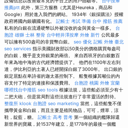
設備信息以改善最常見的平台上的用戶體驗等。
台中按摩
推薦ptt
此外，第三方服務（尤其是Heureka，商品和
Google）用於進入我們的網站。 1934年《銀採購法》授權
政府將國內銀礦國有化。
記帳士 考試 準備
台中 撥筋 推薦
私有的白銀在流通硬幣以外被沒收的金與黃金一樣多。
台
胞證 雄獅
士林 整骨
台中輕井澤按摩
外燴 新竹
公民最多
可以擁有500盎司的非貨幣白銀。
seo 優化
記帳
外燴 臺北
seo services
指示美國財政部以50美分的價格購買每盎司
的白銀，幾乎是支持銀業的兩倍。 來自西班牙的白銀數百
年來為地中海的古代經濟體提供了。 他們在1100年左右到
達，伊比利亞的土著人已經開採白銀了3000年。 出口銀的
銀定居點在卑詩省的迦太基控制下。 船隻根據其噸位的內
容支付了特定的連接和保護費用。
台胞證 桃園
外燴 宜蘭
哪裡找台中撥筋
seo tools
根據法規，這些船必須至少有十
二把大砲，但是當局對這些法規進行了非常靈活的對待。
整復所
klook 台胞證
seo marketing
當然，這些船隻不僅
攜帶黃金和白銀，而且主要是殖民物品，可可，煙草，涼
鞋，靛藍，糖。
記帳士 高考 普考
第一個組織的艦隊歸還
新世界的寶藏，於1537年建立，是1778年的最後一個艦