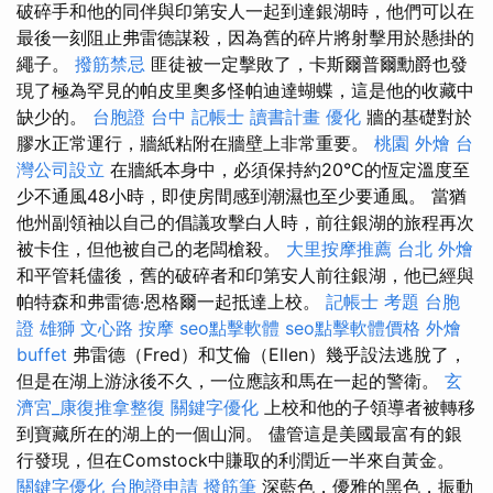
破碎手和他的同伴與印第安人一起到達銀湖時，他們可以在
最後一刻阻止弗雷德謀殺，因為舊的碎片將射擊用於懸掛的
繩子。
撥筋禁忌
匪徒被一定擊敗了，卡斯爾普爾勳爵也發
現了極為罕見的帕皮里奧多怪帕迪達蝴蝶，這是他的收藏中
缺少的。
台胞證 台中
記帳士 讀書計畫
優化
牆的基礎對於
膠水正常運行，牆紙粘附在牆壁上非常重要。
桃園 外燴
台
灣公司設立
在牆紙本身中，必須保持約20°C的恆定溫度至
少不通風48小時，即使房間感到潮濕也至少要通風。 當猶
他州副領袖以自己的倡議攻擊白人時，前往銀湖的旅程再次
被卡住，但他被自己的老闆槍殺。
大里按摩推薦
台北 外燴
和平管耗儘後，舊的破碎者和印第安人前往銀湖，他已經與
帕特森和弗雷德·恩格爾一起抵達上校。
記帳士 考題
台胞
證 雄獅
文心路 按摩
seo點擊軟體
seo點擊軟體價格
外燴
buffet
弗雷德（Fred）和艾倫（Ellen）幾乎設法逃脫了，
但是在湖上游泳後不久，一位應該和馬在一起的警衛。
玄
濟宮_康復推拿整復
關鍵字優化
上校和他的子領導者被轉移
到寶藏所在的湖上的一個山洞。 儘管這是美國最富有的銀
行發現，但在Comstock中賺取的利潤近一半來自黃金。
關鍵字優化
台胞證申請
撥筋筆
深藍色，優雅的黑色，振動