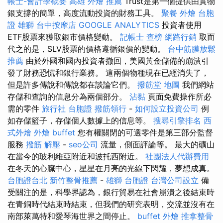
帳士-會計學概要
高雄 外燴 推薦
Trust是第一個提供由實物
銀支撐的簡單，高度流動投資的財務工具。
聚餐 外燴
台胞
證 雄獅
台中按摩店
GOOGLE ANALYTICS
投資者使用
ETF股票來獲取銀市價格變動。
記帳士 查榜
網路行銷
取而
代之的是，SLV股票的價格遵循銀價的變動。
台中筋膜放鬆
推薦
由於外國和國內投資者撤回，美國黃金儲備的崩潰引
發了財務恐慌和銀行業務。 這兩個物種現在已經消失了，
但是許多傳說和傳說都在談論它們。
撥筋堂 地圖
我們網站
存儲和查詢的信息分為兩個部分。
沾黏
頁面免費操作所必
需的零件
旅行社 台胞證
撥筋領行
-
如何設立投資公司
例
如存儲籃子，存儲個人數據上的信息等。
搜尋引擎排名
西
式外燴
外燴 buffet
您有權關閉的可選零件是第三部分監督
服務
撥筋 解壓
-
seo公司
流量，側面評論等。 最大的礦山
在當今的玻利維亞附近和波托西附近。
社團法人代辦費用
在冬天的心臟中心，星星在月亮的光線下閃耀，夢想成真。
台胞證台北
新竹整骨推薦
-
雄獅 台胞證
台灣公司設立
備
受關注的是，科學界認為，銀行貿易在社會崩潰之後結束時
在青銅時代結束時結束，但我們的研究表明，交流並沒有在
南部萊萬特和愛琴海世界之間停止。
buffet 外燴
推拿整骨