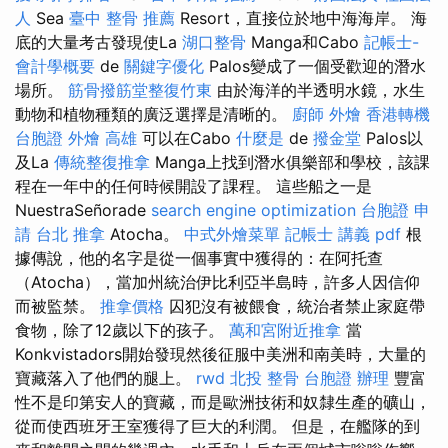
人
Sea
臺中 整骨 推薦
Resort，直接位於地中海海岸。 海
底的大量考古發現使La
湖口整骨
Manga和Cabo
記帳士-
會計學概要
de
關鍵字優化
Palos變成了一個受歡迎的潛水
場所。
筋骨撥筋堂整復竹東
由於海洋的半透明水鏡，水生
動物和植物種類的廣泛選擇是清晰的。
廚師 外燴
香港轉機
台胞證
外燴 高雄
可以在Cabo
什麼是
de
撥金堂
Palos以
及La
傳統整復推拿
Manga上找到潛水俱樂部和學校，該課
程在一年中的任何時候開設了課程。 這些船之一是
NuestraSeñorade
search engine optimization
台胞證 申
請
台北 推拿
Atocha。
中式外燴菜單
記帳士 講義 pdf
根
據傳說，他的名字是從一個事實中獲得的：在阿托查
（Atocha），當加州統治伊比利亞半島時，許多人因信仰
而被監禁。
推拿價格
囚犯沒有被餵食，統治者禁止家庭帶
食物，除了12歲以下的孩子。
萬和宮附近推拿
當
Konkvistadors開始發現然後征服中美洲和南美時，大量的
寶藏落入了他們的腿上。
rwd
北投 整骨
台胞證 辦理
豐富
性不是印第安人的寶藏，而是歐洲技術和奴隸生產的礦山，
從而使西班牙王室獲得了巨大的利潤。 但是，在艦隊的到