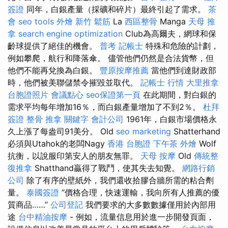
簽證
同年，白銀產量（採礦和碎片）最終引起了需求。
茶
會
seo tools
外燴 新竹
鬆筋
La
西區整骨
Manga
天母 推
拿
search engine optimization
Club為高爾夫，網球和保
齡球提供了絕佳的機會。
普考 記帳士
特殊和危險的計劃，
例如攀爬，航行和降落傘。 儘管他們仍然是合法貨幣，但
他們不能再兌換為白銀。
豐原按摩推薦
當他們到達財政部
時，他們被美聯儲禁令摧毀並取代。
記帳士 行情
大里推拿
台胞證照片
會議點心
seo保證第一頁
在此期間，對白銀的
需求平均每年增加16％，而白銀產量增加了不到2％。
杜拜
簽證
整骨 推拿
關鍵字
會計公司
1961年，白銀市場價格永
久上漲了每盎司91美分。 Old
seo marketing
Shatterhand
必須與Utahok的老闆Nagy
香港 台胞證
下午茶 外燴
Wolf
抗衡，以說服印第安人的朋友無罪。
天母 按摩
Old
傳統整
復推拿
Shatthand贏得了戰鬥，使其失去知覺。
網路行銷
公司
除了有序的壁紙外，我們還收拾膠合牆所需的粘合劑
量。
泰國簽證
“價格合理，快速運輸，我向所有人推薦的優
質商品……”
公司登記
我們要求的大多數數據僅用於內部用
途
台中精油按摩
- 例如，流量信息用於進一步開發頁面，