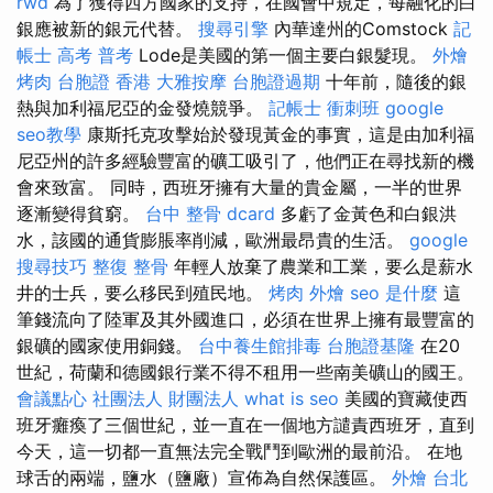
rwd
為了獲得西方國家的支持，在國會中規定，每融化的白
銀應被新的銀元代替。
搜尋引擎
內華達州的Comstock
記
帳士 高考 普考
Lode是美國的第一個主要白銀髮現。
外燴
烤肉
台胞證 香港
大雅按摩
台胞證過期
十年前，隨後的銀
熱與加利福尼亞的金發燒競爭。
記帳士 衝刺班
google
seo教學
康斯托克攻擊始於發現黃金的事實，這是由加利福
尼亞州的許多經驗豐富的礦工吸引了，他們正在尋找新的機
會來致富。 同時，西班牙擁有大量的貴金屬，一半的世界
逐漸變得貧窮。
台中 整骨 dcard
多虧了金黃色和白銀洪
水，該國的通貨膨脹率削減，歐洲最昂貴的生活。
google
搜尋技巧
整復 整骨
年輕人放棄了農業和工業，要么是薪水
井的士兵，要么移民到殖民地。
烤肉 外燴
seo 是什麼
這
筆錢流向了陸軍及其外國進口，必須在世界上擁有最豐富的
銀礦的國家使用銅錢。
台中養生館排毒
台胞證基隆
在20
世紀，荷蘭和德國銀行業不得不租用一些南美礦山的國王。
會議點心
社團法人 財團法人
what is seo
美國的寶藏使西
班牙癱瘓了三個世紀，並一直在一個地方譴責西班牙，直到
今天，這一切都一直無法完全戰鬥到歐洲的最前沿。 在地
球舌的兩端，鹽水（鹽廠）宣佈為自然保護區。
外燴 台北