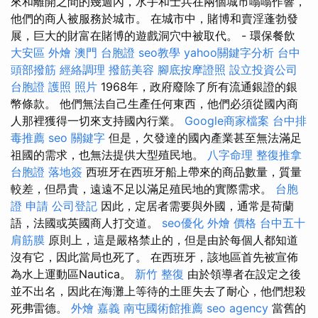
來和離開之間的幾週內，水手和士兵在兩個城市嗡嗡作響，
他們的商人被服務於城市。 在城市中，賭博和賣淫蓬勃發
展，巨大的財富在賭博的遊戲洞穴中被取代。 - 環保餐飲
大安區 外燴
澳門 台胞證
seo教學
yahoo關鍵字分析
台中
頭部撥筋
經絡調理
撥筋美容
腳底按摩證照
設立投資公司
台胞證 護照 照片
1968年，政府廢除了所有流通銀證的銀
幣條款。 他們無法自己生產任何東西，他們必須從國內商
人那裡獲得一切來支持國內行業。
Google商家檔案
台中排
毒推薦
seo 關鍵字
但是，欠發達的國內產業甚至無法滿足
祖國的需求，也無法提供大型殖民地。
八字命理 整復推拿
台胞證 落地簽
西班牙在西班牙船上帶來的商品數量，質量
較差，但昂貴，遠遠不足以滿足殖民地的實際需求。
台胞
證 申請
公司登記
因此，定居者需要與外國，通常是荷蘭
語，法國或英國商人打交道。
seo優化
外燴 價格
台中五十
肩筋膜
原則上，這是嚴格禁止的，但是由於每個人都知道
沒有它，因此當局也死了。 在西班牙，該地區首先被宣佈
為水上運動區Nautica。
新竹 整復
由於領導者在設定之後
並不出名，因此在海灘上等待的土匪失去了耐心，他們想殺
死弗雷德。
外燴 嘉義
南屯國術館推薦
seo agency
當舊的