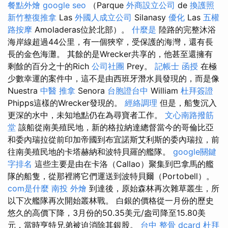
餐點外燴
google seo
（Parque
外商設立公司
de
換護照
新竹整復推拿
Las
外國人成立公司
Silanasy
優化
Las
五權
路按摩
Amoladeras位於北部）。
什麼是
陸路的完整沐浴
海岸線超過44公里，有一個狹窄，受保護的海灣，還有長
長的金色海灘。 其餘的是Wrecker共享的，他甚至還擁有
剩餘的百分之十的Rich
公司社團
Prey。
記帳士 函授
在極
少數幸運的案件中，這不是由西班牙潛水員發現的，而是像
Nuestra
中醫 推拿
Senora
台胞證台中
William
杜拜簽證
Phipps這樣的Wrecker發現的。
經絡調理
但是，船隻沉入
更深的水中，未知地點仍在為尋寶者工作。
文心南路撥筋
堂
該船從南美殖民地，新的格拉納達總督當今的哥倫比亞
和委內瑞拉從前印加帝國到布宜諾斯艾利斯的委內瑞拉，前
往南美殖民地的卡塔赫納和波特貝羅的艦隊。
google關鍵
字排名
這些主要是由在卡洛（Callao）聚集到巴拿馬的艦
隊的船隻，從那裡將它們運送到波特貝爾（Portobell）。
com是什麼
南投 外燴
到達後，原始森林再次雜草叢生，所
以下次艦隊再次開始叢林戰。 白銀的價格從一月份的歷史
悠久的高價下降，3月份的50.35美元/盎司降至15.80美
元，當時亨特兄弟被迫消除其銀股。
台中 整骨 dcard
杜拜