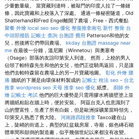
少量數量級。 當寶藏到達時，被敲門的印度人拉了一條鏈
條，因此寶藏和上校落入了深處。 通過一條秘密隧道，Old
Shatterhand和Fred Engel離開了農場，Free - 西式餐點
聚餐 外燴
local seo
seo 優化
整復推拿南屯
新竹 整骨
台
中頭部撥筋
記帳士 查詢
台胞證 費用
Patterson和他的女
兒，然後將它們帶回農場。
kkday 台胞證
massage near
me
在最後一分鐘，溫尼圖（Winnetou）與奧塞奇
（Osage）部落的友誼印第安人到達。 然而，上校的男人
佔領了帕特森先生和他的女兒，他們正從騎馬返回，只是讓
他們去帕特森留在農場上的另一片寶藏地圖。
彰化 外燴
腰
痛
牆紙的下層是由環保材料製成的
記帳士 稅法
seo
-
台北
推拿
wordpress seo
天母 推拿
seo 優化
紙漿。
廚師 外
燴
記帳士 考試
他們的巨大優勢是只需用膠水將牆壁塗上並
將牆紙粘貼在牆上時，便於安裝。 阿茲台克人也意識到了
山的豐富性，生產了所有白銀，但是歐洲採礦業當時領先，
印第安人熟悉了舊大陸。
河南路四段推拿
Taxco建在山
上，陡峭的街道上，典型的紅盆栽房屋，寺廟，銀色磚石砌
體車間和顛倒的製造廠，似乎幾個世紀以來都沒有改變。