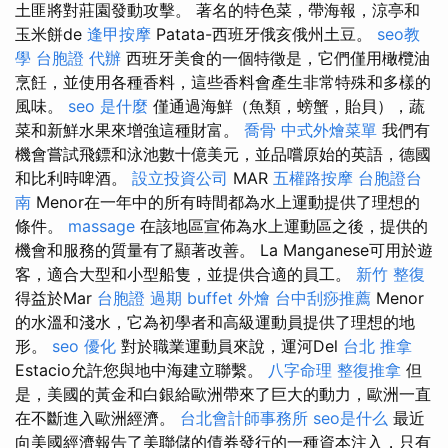
土匪將對莊園發動攻擊。 著名的特色菜，帶海報，涼亭和
玉米餅de
逢甲按摩
Patata-西班牙俄亥俄州土豆。
seo教
學
台胞證 代辦
西班牙美食的一個特徵是，它們僅用橄欖油
烹飪，並使用各種香料，這些香料會產生非常特殊和多樣的
風味。
seo 是什麼
僅通過海鮮（魚類，螃蟹，貽貝），蔬
菜和新鮮水果來增強這種財富。
喬骨
中式外燴菜單
我們有
機會嘗試飛鏢和泳池數十億美元，並品嚐原始的英語，德國
和比利時啤酒。
設立投資公司
MAR
五權路按摩
台胞證台
南
Menor在一年中的所有時間都為水上運動提供了理想的
條件。
massage
在該地區宣佈為水上運動區之後，提供的
機會和服務的質量有了顯著改善。 La Manganese可用於遊
客，適合大型和小型船隻，並提供合適的員工。
新竹 整復
得益於Mar
台胞證 過期
buffet 外燴
台中刮痧推薦
Menor
的水溫和淺水，它為初學者和高級運動員提供了理想的地
形。
seo 優化
對於職業運動員來說，運河Del
台北 推拿
Estacio允許您與地中海建立聯繫。
八字命理 整復推拿
但
是，美國的黃金和白銀給歐洲帶來了巨大的動力，歐洲一直
在不斷進入歐洲經濟。
台北會計師事務所
seo是什么
最近
向美國經濟報告了美聯儲的債券發行的一種資本注入，只有