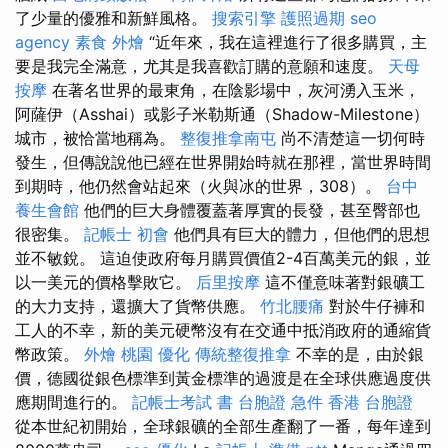
了少量的優雅和新鮮風格。
搜索引擎
護照過期
seo
agency
素食 外燴
“近年來，我在這裡進行了很多購買，主
要是我完全滿意，尤其是我喜歡訂購的意願和速度。
天母
按摩
在著名世界的最東角，在陰影場中，灰河湧入玉米，
阿薩伊（Asshai）或影子米勒斯通（Shadow-Milestone）
城市，被恰當地稱為。
整復推拿南屯
尚不清楚這一切何時
發生，但傳說說他已經在世界開始時就在那裡，當世界時間
到期時，他仍然會站起來（火與冰的世界，308）。
台中
養生會館
他們的巨大身體覆蓋著厚實的長發，甚至臀部也
很密集。
記帳士 初會
他們具有巨大的體力，但他們的思想
並不敏銳。 這迫使政府每月購買價值2-4百萬美元的銀，並
以一美元的價格擊敗它。
后里按摩
這不僅意味著對銀礦工
的大力支持，還擴大了貨幣供應。
竹北腰痛
對於牛仔褲和
工人的不幸，新的美元硬幣沒有在交通中抵消政府的通縮貨
幣政策。
外燴 桃園
優化
傳統整復推拿
不幸的是，由於銀
價，德國從銀色標準到黃金標準的過渡是在全球供應過度供
應期間進行的。
記帳士考試 書
台胞證 急件
香港 台胞證
從本世紀初開始，全球銀礦的全部生產翻了一番，每年達到