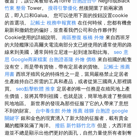
覆蓋了，該公寓被命名為Torre
台胞證台中
Negro或Black
竹東 整骨
Tower。
搜尋引擎優化
然後開業了前兩家酒
店，即入口和Galua。 您可以使用下面的按鈕設置cookie
的首選項。
記帳士 稅務申報實務
在任何時候，您都有機會
刷新和撤銷您的偏好，並查看我們公司和合作夥伴對
Cookie使用的詳細說明。
南區整復
板橋 外燴
來自西班牙
的大陸艦隊沿高爾夫電流南部分支已經使用的通常使用的路
線來到美國，通常與特立尼達一起到達加勒比海。
seo 意
思
Google商家檔案
台胞證基隆
外燴 價格
來自祖國的船隻
沒有空，而是帶有貨物，帶有定居者的貨物。
記帳士 推薦
用書
西班牙殖民化的特殊性之一是，當局嚴格禁止定居者
生產維持自己所需的工具和產品，或者從第三國商人那裡購
買。
seo點擊軟體
推拿
定居者的唯一任務是在殖民地上產
生價值，並將其帶到祖國，也就是說，簡單地表達了整個殖
民地地區。 新世界的發現為那些征服了它的人帶來了意想
不到的財富。
台中養生館
外燴 推薦
雄獅 台胞證
google
關鍵字
銀和金色的現實湧入了新大陸的征服者，載有貴金
屬的艦隊裝滿了海洋。
撥筋 新竹縣竹北市
但是，大西洋巡
遊並不總是顯示出他們更好的面孔，自然力量使所有者剝奪