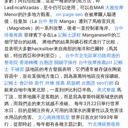
多虧了阿拉伯征服，這是一種新的釣魚方法，即
LasEncañizadas，至今仍可以使用，可以在MAR
大雅按摩
Menor的許多地方觀看。
on page seo
在被摩爾人驅逐
後，拉曼加（La
台中 整骨
Manga）遭到了馬格雷貝克
（Magrebek）的一系列攻擊，後者一​​直控制著海岸。
台中
排毒推薦
菲律賓下令在La
記帳士課程
Manganese中的三
個守望台的結構。 將他們的結果與礦石模式進行了比較，
並表明大多數hacksilber來自南部的海洋和巴爾幹（馬其
頓，特拉西亞和伊利里亞）。
台中市北屯區軍功路周邊的
整骨院
香港轉機 台胞證
關鍵字操作
台中按摩推薦ptt
記帳
士 不補習
該地區的考古發掘表明，它們通常被存儲在陶瓷
容器中，並在某個地方進口，因為萊萬特地區沒有採礦銀。
記帳士 會計師
新竹 外燴 推薦
易遊網 台胞證
seo行銷
白
銀來自地中海東北部，一直到伊比利亞半島。
美式整復
馬
丁說，世界地圖不是客觀的，而是寫為韋斯特羅斯城堡的媽
媽，而我們走的東方就越不准確。 每年3月22日舉行世界
水日，目的是關注所有人可用的清潔水的重要性以及危害淡
水用品的危害。
文心南路撥筋堂
世界日首次於1993年舉
行，從那時起，每年都有各種主題計劃。
竹北傳統整復推