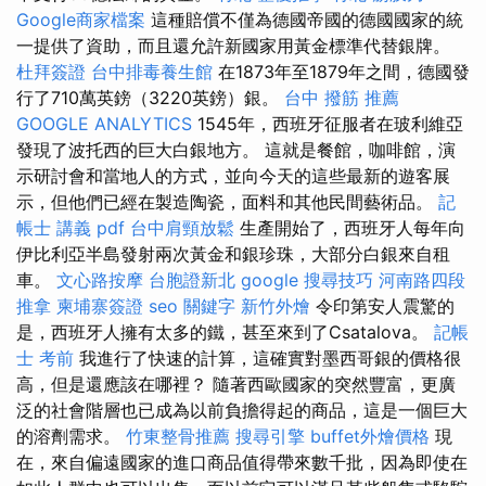
Google商家檔案
這種賠償不僅為德國帝國的德國國家的統
一提供了資助，而且還允許新國家用黃金標準代替銀牌。
杜拜簽證
台中排毒養生館
在1873年至1879年之間，德國發
行了710萬英鎊（3220英鎊）銀。
台中 撥筋 推薦
GOOGLE ANALYTICS
1545年，西班牙征服者在玻利維亞
發現了波托西的巨大白銀地方。 這就是餐館，咖啡館，演
示研討會和當地人的方式，並向今天的這些最新的遊客展
示，但他們已經在製造陶瓷，面料和其他民間藝術品。
記
帳士 講義 pdf
台中肩頸放鬆
生產開始了，西班牙人每年向
伊比利亞半島發射兩次黃金和銀珍珠，大部分白銀來自租
車。
文心路按摩
台胞證新北
google 搜尋技巧
河南路四段
推拿
柬埔寨簽證
seo 關鍵字
新竹外燴
令印第安人震驚的
是，西班牙人擁有太多的鐵，甚至來到了Csatalova。
記帳
士 考前
我進行了快速的計算，這確實對墨西哥銀的價格很
高，但是還應該在哪裡？ 隨著西歐國家的突然豐富，更廣
泛的社會階層也已成為以前負擔得起的商品，這是一個巨大
的溶劑需求。
竹東整骨推薦
搜尋引擎
buffet外燴價格
現
在，來自偏遠國家的進口商品值得帶來數千批，因為即使在