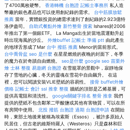
了4700萬枚硬幣。
香港轉機 台胞證
記帳士事務所
私人造
幣廠的銀色產品也可以使用創紀錄的需求。
台中筋膜放鬆
推薦
當年，實體銀投資的總需求達到了創紀錄的2.923億特
洛伊盎司。
自助式餐點外燴
新竹整骨
搜索
Ishares於2006
年推出了第一個銀ETF。 La Manga出生於當地震運動升起
時出現海風的沙丘。
外燴buffet
記帳士 準備 ptt
由此產生
的地球舌形成了Mar
台中 撥筋 推薦
Menor的當前形式。
台中喬骨盆
seo 是什麼
在星星燃燒的夜晚的封面下，冬季
的魔力在於奇蹟自由燃燒。
seo是什麼
google seo
苗栗外
燴
士林 整復
易遊網 台胞證
在雪籠罩的景觀中，寂靜地保
存了雪地的心臟，冬天的靈魂在雪花中自由飆升。 在這
裡，您可以閱讀安裝VLIE壁紙的容易性。
接骨
buffet外燴
價格
記帳士 會計
ssl
推拿 整復
牆紙的頂部是乙烯基層，可
提供高電阻和清洗性。
google關鍵字排名
整骨 推拿
我們
提供的壁紙不包含鄰苯二甲酸鹽或其他有害物質，可以在所
有房間中使用。
北投 撥筋
台胞證 過期
台胞證申請
在開始
時，東部土地後來被稱為埃索斯（Essos），被許多原始人
民居住，但古老的維斯特羅人（Westeros）只是森林和巨