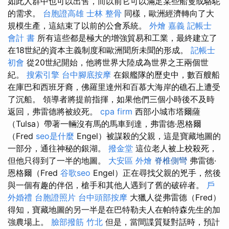
如此人群中也可以出售，而以前它可以滿足某些船隻或駱駝
的需求。
台胞證高雄
士林 整骨
同樣，歐洲經濟轉向了大
規模生產，這結束了以前的公會系統。
外燴 嘉義
記帳士
會計 書
所有這些都是極大的增強貿易和工業，最終建立了
在18世紀的資本主義制度和歐洲聞所未聞的形成。
記帳士
初會
從20世紀開始，他將世界大陸成為世界之王兩個世
紀。
搜索引擎
台中腳底按摩
在銀艦隊的歷史中，數百艘船
在庫巴和西班牙裔，佛羅里達州和百慕大海岸的礁石上遭受
了沉船。 領導者將提前指揮，如果他們三個小時後不及時
返回，弗雷德將被絞死。
cpa firm
西部小城市塔爾薩
（Tulsa）帶著一輛沒有馬的馬車到達，弗雷德·恩格爾
（Fred
seo是什麼
Engel）被謀殺的父親，這是寶藏地圖的
一部分，通往神秘的銀湖。
撥金堂
這位老人被上校殺死，
但他只得到了一半的地圖。
大安區 外燴
脊椎側彎
弗雷德·
恩格爾（Fred
谷歌seo
Engel）正在尋找父親的兇手，然後
與一個有趣的伴侶，槍手和其他人遇到了舊的破碎者。
戶
外婚禮
台胞證照片
台中頭部按摩
大獵人從弗雷德（Fred）
得知，寶藏地圖的另一半是在巴特勒夫人在帕特森先生的加
強農場上。
臉部撥筋 竹北
但是，當間諜質疑對話時，預計