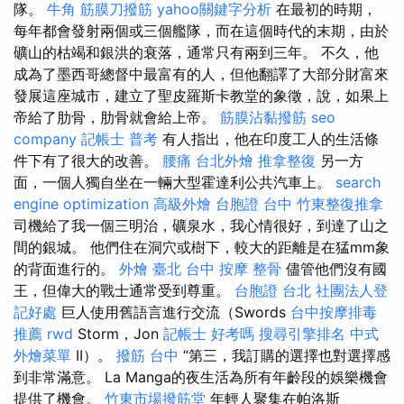
隊。
牛角 筋膜刀撥筋
yahoo關鍵字分析
在最初的時期，
每年都會發射兩個或三個艦隊，而在這個時代的末期，由於
礦山的枯竭和銀洪的衰落，通常只有兩到三年。 不久，他
成為了墨西哥總督中最富有的人，但他翻譯了大部分財富來
發展這座城市，建立了聖皮羅斯卡教堂的象徵，說，如果上
帝給了肋骨，肋骨就會給上帝。
筋膜沾黏撥筋
seo
company
記帳士 普考
有人指出，他在印度工人的生活條
件下有了很大的改善。
腰痛
台北外燴
推拿整復
另一方
面，一個人獨自坐在一輛大型霍達利公共汽車上。
search
engine optimization
高級外燴
台胞證 台中
竹東整復推拿
司機給了我一個三明治，礦泉水，我心情很好，到達了山之
間的銀城。 他們住在洞穴或樹下，較大的距離是在猛mm象
的背面進行的。
外燴 臺北
台中 按摩 整骨
儘管他們沒有國
王，但偉大的戰士通常受到尊重。
台胞證 台北
社團法人登
記好處
巨人使用舊語言進行交流（Swords
台中按摩排毒
推薦
rwd
Storm，Jon
記帳士 好考嗎
搜尋引擎排名
中式
外燴菜單
II）。
撥筋 台中
“第三，我訂購的選擇也對選擇感
到非常滿意。 La Manga的夜生活為所有年齡段的娛樂機會
提供了機會。
竹東市場撥筋堂
年輕人聚集在帕洛斯