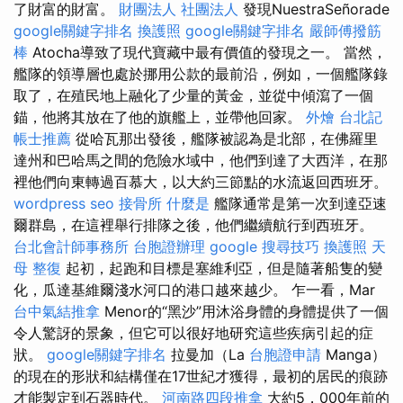
了財富的財富。
財團法人 社團法人
發現NuestraSeñorade
google關鍵字排名
換護照
google關鍵字排名
嚴師傅撥筋
棒
Atocha導致了現代寶藏中最有價值的發現之一。 當然，
艦隊的領導層也處於挪用公款的最前沿，例如，一個艦隊錄
取了，在殖民地上融化了少量的黃金，並從中傾瀉了一個
錨，他將其放在了他的旗艦上，並帶他回家。
外燴
台北記
帳士推薦
從哈瓦那出發後，艦隊被認為是北部，在佛羅里
達州和巴哈馬之間的危險水域中，他們到達了大西洋，在那
裡他們向東轉過百慕大，以大約三節點的水流返回西班牙。
wordpress seo
接骨所
什麼是
艦隊通常是第一次到達亞速
爾群島，在這裡舉行排隊之後，他們繼續航行到西班牙。
台北會計師事務所
台胞證辦理
google 搜尋技巧
換護照
天
母 整復
起初，起跑和目標是塞維利亞，但是隨著船隻的變
化，瓜達基維爾淺水河口的港口越來越少。 乍一看，Mar
台中氣結推拿
Menor的“黑沙”用沐浴身體的身體提供了一個
令人驚訝的景象，但它可以很好地研究這些疾病引起的症
狀。
google關鍵字排名
拉曼加（La
台胞證申請
Manga）
的現在的形狀和結構僅在17世紀才獲得，最初的居民的痕跡
才能製定到石器時代。
河南路四段推拿
大約5，000年前的