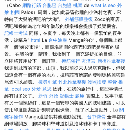
（Cabo
網路行銷
台胞證
台胞證 桃園
de
what is seo
外
燴 桃園
Palos）周圍，從如此昏昏欲睡的小漁村之夜，它
轉向了大聲的酒吧的“大海”。
外埔筋膜整復
Zoco的商店，
酒吧和餐館為老年和年齡段的娛樂機會提供了娛樂機會。
記帳士考試
同樣，在夏季，每天晚上都有一個繁忙的夜生
活，被稱為“
html
La
台中油壓
Manga的心”，每個晚上都
有一個“嬉皮市場”，而廣場周圍的酒吧和酒吧是整夜的場
景。 在我的第一階段，我收到了一個充滿折扣的目錄，並
立即將其用於下一個訂單。
撥筋領行
玄濟宮_康復推拿整復
我走到城市的頂部，山頂，我以前從未去過塔克斯科，但我
知道會有一個有趣的地方，據稱該市所謂的發明瑪格麗塔雞
尾酒可以品嚐。
搜尋引擎
竹北推拿整復
護照換發
整骨 推
拿
local seo
外燴 意思
因此，在我的旅行中，這些事情已
經有很多次了。
新竹 外燴
記帳士 題庫
實際上，故事中還
有另一個螺絲釘，這是一個安靜的美國人的聰明建議，可以
使用印度圖案設計獨特的銀珠寶。 除了水上運動外，La
關
鍵字操作
Manga還提供其他運動設施。
台中喬骨
全年都有
網球場開放，腳網球和壁球道以及溜冰鞋和卡丁車賽道。