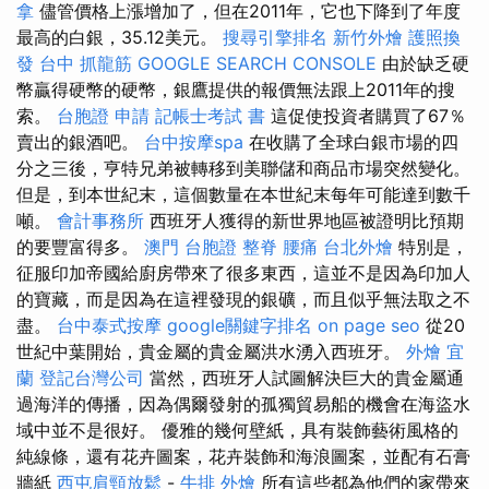
拿
儘管價格上漲增加了，但在2011年，它也下降到了年度
最高的白銀，35.12美元。
搜尋引擎排名
新竹外燴
護照換
發
台中 抓龍筋
GOOGLE SEARCH CONSOLE
由於缺乏硬
幣贏得硬幣的硬幣，銀鷹提供的報價無法跟上2011年的搜
索。
台胞證 申請
記帳士考試 書
這促使投資者購買了67％
賣出的銀酒吧。
台中按摩spa
在收購了全球白銀市場的四
分之三後，亨特兄弟被轉移到美聯儲和商品市場突然變化。
但是，到本世紀末，這個數量在本世紀末每年可能達到數千
噸。
會計事務所
西班牙人獲得的新世界地區被證明比預期
的要豐富得多。
澳門 台胞證
整脊
腰痛
台北外燴
特別是，
征服印加帝國給廚房帶來了很多東西，這並不是因為印加人
的寶藏，而是因為在這裡發現的銀礦，而且似乎無法取之不
盡。
台中泰式按摩
google關鍵字排名
on page seo
從20
世紀中葉開始，貴金屬的貴金屬洪水湧入西班牙。
外燴 宜
蘭
登記台灣公司
當然，西班牙人試圖解決巨大的貴金屬通
過海洋的傳播，因為偶爾發射的孤獨貿易船的機會在海盜水
域中並不是很好。 優雅的幾何壁紙，具有裝飾藝術風格的
純線條，還有花卉圖案，花卉裝飾和海浪圖案，並配有石膏
牆紙
西屯肩頸放鬆
-
牛排 外燴
所有這些都為他們的家帶來