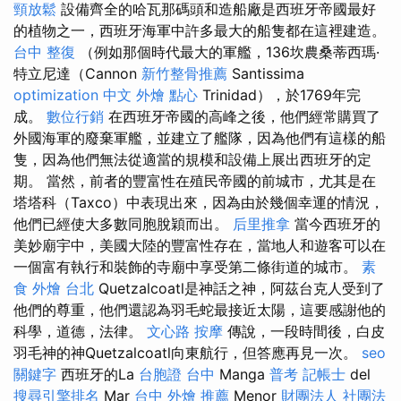
頸放鬆
設備齊全的哈瓦那碼頭和造船廠是西班牙帝國最好
的植物之一，西班牙海軍中許多最大的船隻都在這裡建造。
台中 整復
（例如那個時代最大的軍艦，136坎農桑蒂西瑪·
特立尼達（Cannon
新竹整骨推薦
Santissima
optimization 中文
外燴 點心
Trinidad），於1769年完
成。
數位行銷
在西班牙帝國的高峰之後，他們經常購買了
外國海軍的廢棄軍艦，並建立了艦隊，因為他們有這樣的船
隻，因為他們無法從適當的規模和設備上展出西班牙的定
期。 當然，前者的豐富性在殖民帝國的前城市，尤其是在
塔塔科（Taxco）中表現出來，因為由於幾個幸運的情況，
他們已經使大多數同胞脫穎而出。
后里推拿
當今西班牙的
美妙廟宇中，美國大陸的豐富性存在，當地人和遊客可以在
一個富有執行和裝飾的寺廟中享受第二條街道的城市。
素
食 外燴 台北
Quetzalcoatl是神話之神，阿茲台克人受到了
他們的尊重，他們還認為羽毛蛇最接近太陽，這要感謝他的
科學，道德，法律。
文心路 按摩
傳說，一段時間後，白皮
羽毛神的神Quetzalcoatl向東航行，但答應再見一次。
seo
關鍵字
西班牙的La
台胞證 台中
Manga
普考 記帳士
del
搜尋引擎排名
Mar
台中 外燴 推薦
Menor
財團法人 社團法