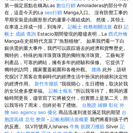
第一個定居點在稱為Las
數位行銷
Amoladeras的部分中存
在，這是今天的La
seo行銷
Manga入口。 沒有防禦工事的
早期安裝是由圓形形式的蘆葦小屋組成的。 然後，其領土
在車道上排成一排，到海岸。
記帳士 稅務相關法規
在El
記
帳士 成績 查詢
Estacio期間發現的廢墟表明，La
西式外燴
Manga在史前時代充當了“魚類植物”。 如果我們看一下白
銀供需的重大事件，我們可以跟踪過去的經濟和貨幣歷史。
獨特的，特殊的海洋珠寶珠寶的獨特海洋珠寶。 工藝匈牙
利產品，可靠的網站，擁有多年的經驗和保修。 它提供了
獨特的訪問，國家覆蓋範圍和各種外觀。
腰痛
此外，該研
究探討了黑客在青銅時代的經濟生活中扮演的持續和決定性
的經濟作用。
新竹市撥筋
“我很開心，生日禮物，取決於我
的女兒會多麼幸福。
記帳士報名
“所以我等待了，郵局的運
輸時間更長，儘管寫了它將被交付，但實際上是第二天，所
以我等待了周末，但終於有了禮物。
台胞證 雄獅
彰化 外
燴
seo agency
seo 優化
商品迅速到達並滿足我的期望
台
胞證高雄
北屯 整骨
-
記帳相關法規概要
我們將看到孩子們
的反應。 SLV符號商人Ishares
牛角 筋膜刀撥筋
Silver
記