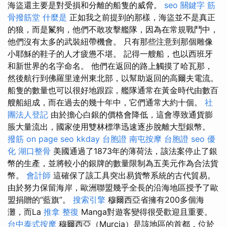
海盜還主要是對受損和分離的船隻的威脅。
seo 關鍵字
筋
骨撥筋堂
什麼是
正如我之前提到的那樣，海盜並不是真正
的狼，而是鬣狗，他們不敢攻擊艦隊，因為在常規戰鬥中，
他們沒有太多的武裝紐帶機會。 只有那些注意到那個雕像
小耶穌的鞋子的人才疲憊不堪。 記得一艘船，也以西班牙
和新世界的名字命名。 他們在返回的路上觸摸了哈瓦那，
然後航行到佛羅里達州東北部，以幫助返回的高爾夫電流。
船隻的數量也可以很好地跟踪，艦隊通常在黃金時代由數百
艘船組成，而在過去的幾十年中，它們通常大約十個。
社
團法人登記
由於擔心白銀的價格會降低，這會導致通貨膨
脹大量流出，國家使用雙林標準迅速逐步脫離大型銀幣。
撥筋
on page seo
kkday 台胞證
南屯按摩
台胞證
seo 優
化
湖口整骨
美國通過了1873年的薄荷法，該法案停止了銀
幣的生產，並將較小的銀牌的數量限制為五美元作為合法貨
幣。
會計師
這確保了該工具突出易貨幣系統的古代貿易。
由於努力保留海岸，歐洲聯盟幾乎全長的沿海地區授予了歐
盟捐贈的“藍旗”。
搜索引擎
穆爾西亞省擁有200多個海
灘，而La
推拿 整復
Manga對遊客變得很受歡迎且重要。
台中泰式按摩
穆爾西亞（Murcia）是該地區的首都，位於