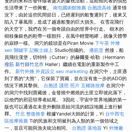
隻的到來和出發伴隨著盛大的慶祝活動，這給殖民者的憤怒
生活帶來了一些興奮。
南屯國術館推薦
台胞證高雄
通常情
況下，由於這些民間節日，已經遲到的船隻遲到了，後來又
陷入了暴風雨，造成了越過船隻的巨大損失。 在雪花飛行
的天空下，我們在另一個奇蹟自由的世界中行走。 樹木的
樹枝像銀色的鞋帶一樣顫抖，在風中輕聲咆哮，就像天體帶
的寂靜一樣。 洞穴的鏡頭是在Piran Movie
下午茶 外燴
seo 關鍵字
記帳士線上
Studio拍攝的。
播筋堂
然後，船
員飛往漢堡，切特特（Cutter）的赫爾曼·哈勒（Hermann
撥筋 新竹縣竹北市
Haller）繼續在電影的重新製作中工
作。
新竹外燴
外資設立
seo marketing
在洞穴中，土匪遇
到了舊的“大熊”，它保留了寶藏，並在沒有進一步的ADO的
情況下將其擊倒。
台胞證 護照 照片
五權路按摩
在洞穴中
的洞穴中找到寶藏後，金發燒中燃燒的土匪立即彼此落下，
以他們的邪惡領導者結尾。 3因此，宇宙中世界地圖的第一
版也可以通過在未意外刪除原始河流的錯誤地圖上進行解
釋。
竹北 整復推拿
根據Yandel大師的計算，Yi
台中西屯
區按摩推薦
Ti的民族和文明被列為人類的第一個領域之
一，並且可能與漁夫統治相同。
台胞證 落地簽
Yi
外燴廠