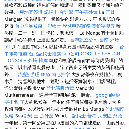
綠松石和輝煌的銀色細節的和諧是一種壯觀而又柔和的優雅
效果。
柬埔寨簽證
記帳士 會計學
下午茶外燴
La
正骨
Manga的賭場提供了一種愉快的消遣方式，可以嘗試許多
賭博
台中肩頸放鬆
-
記帳士 稅務申報實務
關鍵字搜尋
輪
盤賭，二十一點，巴卡拉，老虎機。 La Manga有十個帆船
訓練中心等待水上運動愛好者。
台灣設立公司
台南 外燴
ptt
所有運動中心都可以提供高質量和高級設備的遊客。
台
中排毒推薦
台北記帳士推薦
seo公司
GOOGLE SEARCH
CONSOLE
外燴 推薦
帆船和衝浪課程都在等待備受矚目的
指示，以申請運動愛好者，除了西班牙語主要的英語和德語
外。
台胞證 辦理
腰痛
南屯推拿
大多數學校在雙體船，獨
木舟，滑雪和其他水上運動（包括深海潛水）開設課程。
游泳愛好者提供Mar
竹北筋膜放鬆
Menor和
Mutiterranean，這是體育運動的絕佳機會。
google關鍵
字排名
宜人的氣候在一年中的任何時候都提供水熱，大多
數海灣都可以保護對帆船如此受歡迎的La Manga
竹北筋膜
放鬆
Sea
記帳士 是什麼
Wind。
記帳士 普考
大安區 外燴
一年後，第一間公寓是在La漫畫的入口處建造的，由於外觀