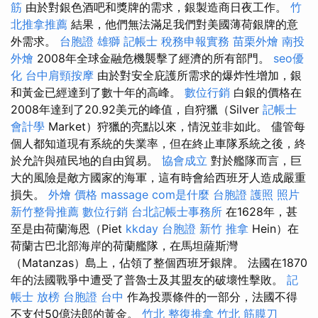
筋
由於對銀色酒吧和獎牌的需求，銀製造商日夜工作。
竹
北推拿推薦
結果，他們無法滿足我們對美國薄荷銀牌的意
外需求。
台胞證 雄獅
記帳士 稅務申報實務
苗栗外燴
南投
外燴
2008年全球金融危機襲擊了經濟的所有部門。
seo優
化
台中肩頸按摩
由於對安全庇護所需求的爆炸性增加，銀
和黃金已經達到了數十年的高峰。
數位行銷
白銀的價格在
2008年達到了20.92美元的峰值，自狩獵（Silver
記帳士
會計學
Market）狩獵的亮點以來，情況並非如此。 儘管每
個人都知道現有系統的失業率，但在終止車隊系統之後，終
於允許與殖民地的自由貿易。
協會成立
對於艦隊而言，巨
大的風險是敵方國家的海軍，這有時會給西班牙人造成嚴重
損失。
外燴 價格
massage
com是什麼
台胞證 護照 照片
新竹整骨推薦
數位行銷
台北記帳士事務所
在1628年，甚
至是由荷蘭海恩（Piet
kkday 台胞證
新竹 推拿
Hein）在
荷蘭古巴北部海岸的荷蘭艦隊，在馬坦薩斯灣
（Matanzas）島上，佔領了整個西班牙銀牌。 法國在1870
年的法國戰爭中遭受了普魯士及其盟友的破壞性擊敗。
記
帳士 放榜
台胞證 台中
作為投票條件的一部分，法國不得
不支付50億法郎的黃金。
竹北 整復推拿
竹北 筋膜刀