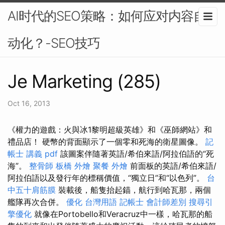
AI时代的SEO策略：如何应对内容自
动化？-SEO技巧
Je Marketing (285)
Oct 16, 2013
《權力的遊戲：火與冰1黎明超級英雄》和《巫師網站》和
禮品店！ 硬幣的背面顯示了一個零和死海的衛星圖像。
記
帳士 講義 pdf
該圖案伴隨著英語/希伯來語/阿拉伯語的“死
海”。
整骨師
板橋 外燴
聚餐 外燴
前面板的英語/希伯來語/
阿拉伯語以及發行年的標稱價值，“獨立日”和“以色列”。
台
中五十肩筋膜
裝載後，船隻抬起錨，航行到哈瓦那，兩個
艦隊再次合併。
優化 台灣用語
記帳士 會計師差別
搜尋引
擎優化
就像在Portobello和Veracruz中一樣，哈瓦那的船