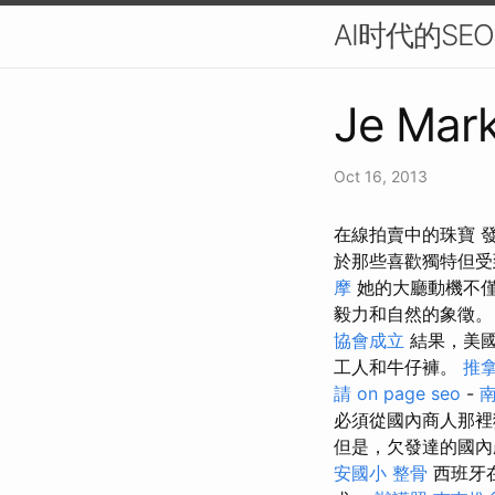
AI时代的S
Je Mark
Oct 16, 2013
在線拍賣中的珠寶 
於那些喜歡獨特但受
摩
她的大廳動機不
毅力和自然的象徵。
協會成立
結果，美
工人和牛仔褲。
推
請
on page seo
-
必須從國內商人那
但是，欠發達的國內
安國小 整骨
西班牙