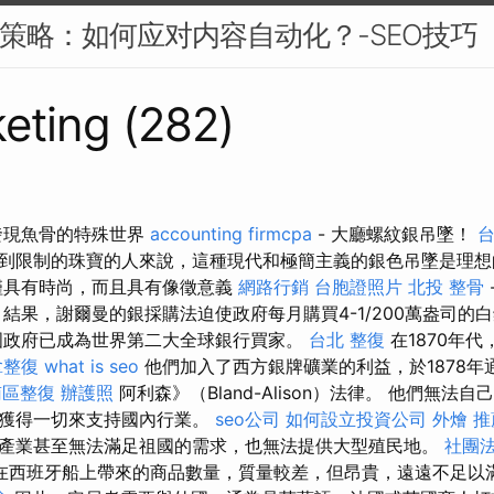
EO策略：如何应对内容自动化？-SEO技巧
eting (282)
發現魚骨的特殊世界
accounting firmcpa
- 大廳螺紋銀吊墜！
到限制的珠寶的人來說，這種現代和極簡主義的銀色吊墜是理
僅具有時尚，而且具有像徵意義
網路行銷
台胞證照片
北投 整骨
 結果，謝爾曼的銀採購法迫使政府每月購買4-1/200萬盎司的
國政府已成為世界第二大全球銀行買家。
台北 整復
在1870年
拿整復
what is seo
他們加入了西方銀牌礦業的利益，於1878年
南區整復
辦護照
阿利森》（Bland-Alison）法律。 他們無法
裡獲得一切來支持國內行業。
seo公司
如何設立投資公司
外燴 推薦
產業甚至無法滿足祖國的需求，也無法提供大型殖民地。
社團
在西班牙船上帶來的商品數量，質量較差，但昂貴，遠遠不足以