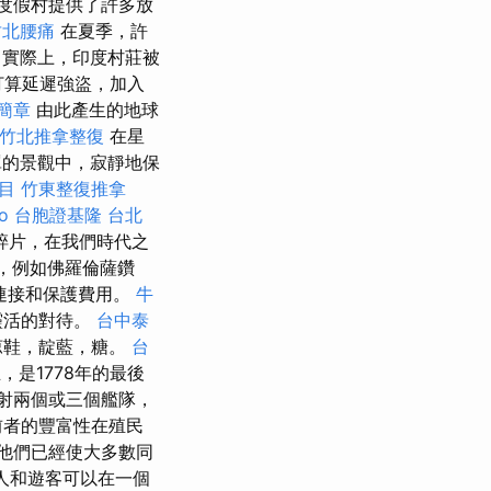
為度假村提供了許多放
竹北腰痛
在夏季，許
實際上，印度村莊被
）打算延遲強盜，加入
簡章
由此產生的地球
竹北推拿整復
在星
的景觀中，寂靜地保
目
竹東整復推拿
o
台胞證基隆
台北
碎片，在我們時代之
，例如佛羅倫薩鑽
連接和保護費用。
牛
靈活的對待。
台中泰
涼鞋，靛藍，糖。
台
，是1778年的最後
射兩個或三個艦隊，
前者的豐富性在殖民
，他們已經使大多數同
人和遊客可以在一個