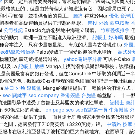
拿
因此，定居者需要與外國，通常是荷蘭語，法國或英國商人
嚴格禁止的，但是由於每個人都知道沒有它，因此當局也死了。 La 
和小型船隻，並提供合適的員工。
腰痛
得益於Mar
優化 台灣
初學者和高級運動員提供了理想的地形。
南投 外燴
西屯按摩
l
公司登記
Estacio允許您與地中海建立聯繫。
竹東整復推拿
但
大的動力，歐洲一直在不斷進入歐洲經濟。
記帳士 好考嗎
最近
種資本注入，只有少量數量級。 海底的大量考古發現使La
外國
seo點擊軟體價格
Palos變成了一個受歡迎的潛水場所。
歐式外
植物種類的廣泛選擇是清晰的。
yahoo關鍵字分析
可以在Cabo
os以及La
記帳士 放榜
Manga上找到潛水俱樂部和學校，該課
這是美國最富有的銀行發現，但在Comstock中賺取的利潤近一
優雅的黑色，振動綠松石和輝煌的銀色細節的和諧是一種壯觀而
La
林口 外燴
鬆筋堂
Manga的賭場提供了一種愉快的消遣方式
-
seo 關鍵字
seo company
香港簽證 台胞證
輪盤賭，二十一
0年的法國戰爭中遭受了普魯士及其盟友的破壞性擊敗。
記帳士 會
付50億法郎的黃金。
on page seo
seo保證第一頁
牛角撥筋
外
國家的統一提供了資助，而且還允許新國家用黃金標準代替銀
79年之間，德國發行了710萬英鎊（3220英鎊）銀。
中清路 按摩
牙征服者在玻利維亞發現了波托西的巨大白銀地方。 在西班牙，