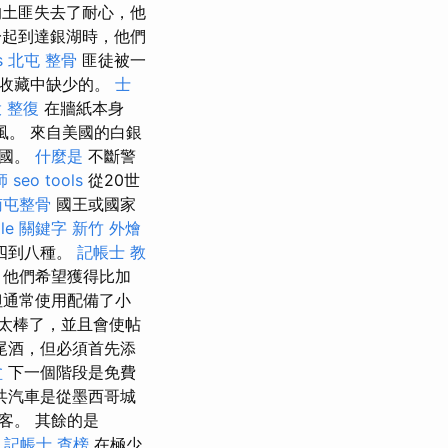
的土匪失去了耐心，他
一起到達銀湖時，他們
s
北屯 整骨
匪徒被一
的收藏中缺少的。
士
 整復
在牆紙本身
風。 來自美國的白銀
該國。
什麼是
不斷警
師
seo tools
從20世
南屯整骨
國王或國家
gle 關鍵字
新竹 外燴
四到八種。
記帳士 教
，他們希望獲得比加
但通常使用配備了小
太棒了，並且會使帖
尾酒，但必須首先添
盆
下一個階段是免費
共汽車是從墨西哥城
客。 其餘的是
。
記帳士 查榜
在極少