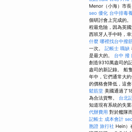
Menor（小海）
seo 優化
台中排毒
個研討會上完成的
程最危險，因為英國
西班牙人手中時，幸
什麼
哪裡找台中撥
一次。
記帳士 職缺
是最大的。
台中 撥
創造9310萬盎司的
盎司的新記錄。 船
年中，它們通常大
的價格會降低，這會
鬆筋堂
美國通過了1
為合法貨幣。
台北
知道現有系統的失業
代辦費用
對於艦隊而
記帳士 成本會計
s
胞證 旅行社
Hein