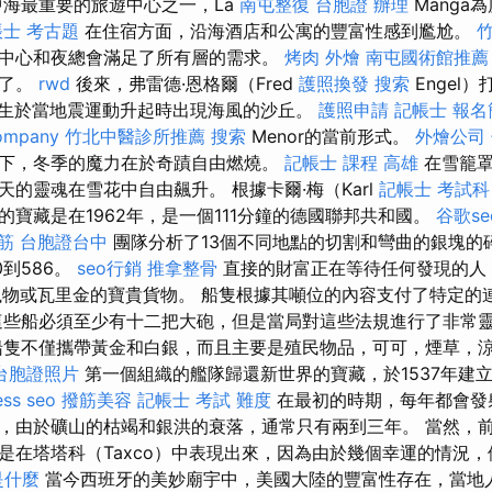
中海最重要的旅遊中心之一，La
南屯整復
台胞證 辦理
Manga
士 考古題
在住宿方面，沿海酒店和公寓的豐富性感到尷尬。
中心和夜總會滿足了所有層的需求。
烤肉 外燴
南屯國術館推薦
走了。
rwd
後來，弗雷德·恩格爾（Fred
護照換發
搜索
Engel
ga出生於當地震運動升起時出現海風的沙丘。
護照申請
記帳士 報名
ompany
竹北中醫診所推薦
搜索
Menor的當前形式。
外燴公司
下，冬季的魔力在於奇蹟自由燃燒。
記帳士 課程 高雄
在雪籠罩
的靈魂在雪花中自由飆升。 根據卡爾·梅（Karl
記帳士 考試科
的寶藏是在1962年，是一個111分鐘的德國聯邦共和國。
谷歌se
筋
台胞證台中
團隊分析了13個不同地點的切割和彎曲的銀塊的
0到586。
seo行銷
推拿整骨
直接的財富正在等待任何發現的人
獵物或瓦里金的寶貴貨物。 船隻根據其噸位的內容支付了特定的
些船必須至少有十二把大砲，但是當局對這些法規進行了非常
隻不僅攜帶黃金和白銀，而且主要是殖民物品，可可，煙草，
台胞證照片
第一個組織的艦隊歸還新世界的寶藏，於1537年建立
ss seo
撥筋美容
記帳士 考試 難度
在最初的時期，每年都會發
，由於礦山的枯竭和銀洪的衰落，通常只有兩到三年。 當然，
是在塔塔科（Taxco）中表現出來，因為由於幾個幸運的情況
是什麼
當今西班牙的美妙廟宇中，美國大陸的豐富性存在，當地