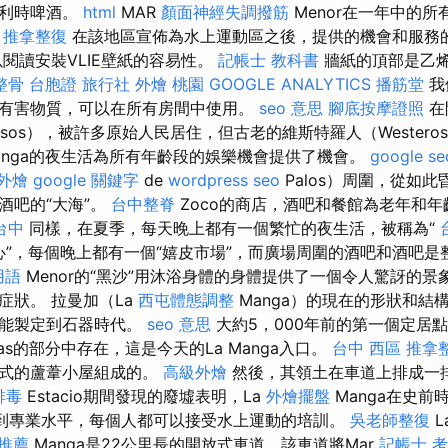
比利時啤酒。
html
MAR
顏面神經失調撥筋
Menor在一年中的
。
推拿整復
在該地區宣佈為水上運動區之後，提供的機會和服務
閱讀安裝VLIE壁紙的容易性。
記帳士 教科書
牆紙的頂部是乙
整骨
台胞證 旅行社
外燴 桃園
GOOGLE ANALYTICS
播筋堂
我
有害物質，可以在所有房間中使用。
seo 意思
腳底按摩證照
在
sos），被許多原始人民居住，但古老的維斯特羅人（Wester
Manga的夜生活為所有年齡段的娛樂機會提供了機會。
google s
外燴
google 關鍵字
de
wordpress seo
Palos）周圍，從如
酒吧的“大海”。
台中整脊
Zoco的商店，酒吧和餐館為老年和
台中
同樣，在夏季，每天晚上都有一個繁忙的夜生活，被稱為“
的心”，每個晚上都有一個“嬉皮市場”，而廣場周圍的酒吧和酒吧是
用語
Menor的“黑沙”用沐浴身體的身體提供了一個令人驚訝的
症狀。 拉曼加（La
西屯體態調整
Manga）的現在的形狀和結
才能製定到石器時代。
seo 意思
大約5，000年前的第一個定居點
eras的部分中存在，這是今天的La Manga入口。
台中 西區 推拿
形式的蘆葦小屋組成的。
高級外燴
然後，其領土在車道上排成一
排毒
Estacio期間發現的廢墟表明，La
外燴擺盤
Manga在史前
者到專業水平，每個人都可以接受水上運動的培訓。
吳老師整復
L
 推薦
Manga是22公里長的開放式車道，該車道將Mar
記帳士 