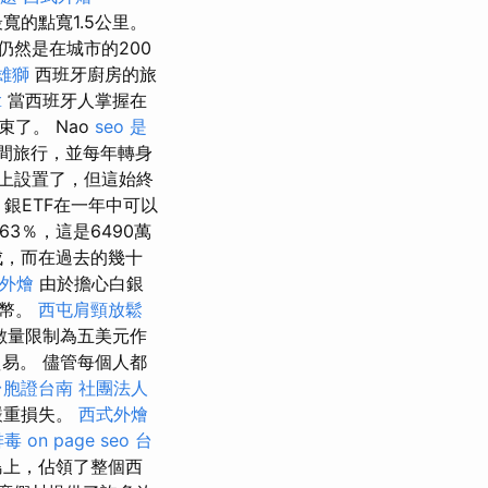
寬的點寬1.5公里。
仍然是在城市的200
雄獅
西班牙廚房的旅
拿
當西班牙人掌握在
了。 Nao
seo 是
o之間旅行，並每年轉身
上設置了，但這始終
銀ETF在一年中可以
3％，這是6490萬
成，而在過去的幾十
t 外燴
由於擔心白銀
銀幣。
西屯肩頸放鬆
數量限制為五美元作
易。 儘管每個人都
台胞證台南
社團法人
嚴重損失。
西式外燴
排毒
on page seo
台
）島上，佔領了整個西