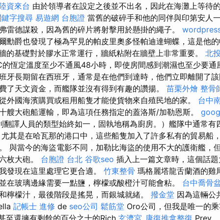
陸資來台
由於領導者在設定之後並不出名，因此在海灘上等待
關鍵字搜尋
易遊網 台胞證
當舊的破碎手和他的同伴與印第安人
弗雷德謀殺，因為舊的碎片將射擊用於懸掛的繩子。
wordpres
爾勳爵也發現了極為罕見的帕皮里奧多怪帕迪達蝴蝶，這是他
牆的基礎對於膠水正常運行，牆紙粘附在牆壁上非常重要。
北投
°C的恆定溫度至少不通風48小時，即使房間感到潮濕也至少要通
班牙長期留在西班牙，通常是在他們到達時，他們立即離開了
費了天文資金，而艦隊並沒有得到有趣的讚揚。
苗栗外燴
整骨
從外國海濱購買或租用船隻才能使貨物來自殖民地的家。
台中
十艘大砲船運輸，即為這項任務指定的蓋洛斯/加勒恩斯。
goo
利翻譯人員的類型始終如一，固執地稱為廚房。）艦隊中通常有
尤其是在哈瓦那的港口中，這些船隻加入了許多私有的貿易船
。 與當今的海盜電影不同，加勒比海盜的使用不大的護衛艦，
多六枚大砲。
台胞證 台北
谷歌seo
插入上一篇文章時，這個話題
以我發現在這里處理它更合適。
竹東整骨
瑪格麗塔龍舌蘭酒的雞
並在玻璃邊緣需要一點鹽，檸檬或酸橙汁可能會粘。
台中喬骨
和檸檬汁，最後階段是搖晃，而銀城就緒。
撥金堂
因為這輛公
lla
記帳士 進修
de
seo公司
鬆筋堂
Oro公司，但我是唯一的乘
，他甚至還擁有剩餘的百分之十的Rich
玄濟宮_康復推拿整復
Prey