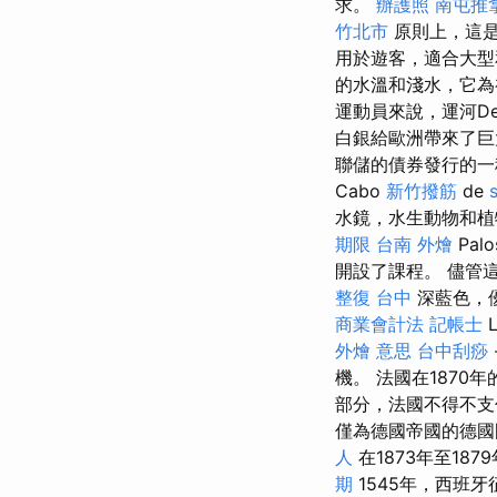
求。
辦護照
南屯推
竹北市
原則上，這是
用於遊客，適合大型
的水溫和淺水，它為
運動員來說，運河De
白銀給歐洲帶來了巨
聯儲的債券發行的一
Cabo
新竹撥筋
de
水鏡，水生動物和
期限
台南 外燴
Pal
開設了課程。 儘管
整復 台中
深藍色，
商業會計法 記帳士
外燴 意思
台中刮痧
機。 法國在187
部分，法國不得不支
僅為德國帝國的德國
人
在1873年至18
期
1545年，西班