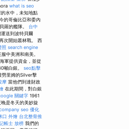
nora
what is seo
深的水中，未知地點
今的哥倫比亞和委內
特貝羅的艦隊。
台中
們運送到波特貝爾
再次開始叢林戰。 西
證照
search engine
征服中美洲和南美。
和海軍提供資金，並從
30噸白銀。
seo點擊
里姆的Silver擊
按摩
當他們到達財政
燴
在此期間，對白銀
google 關鍵字
1961
夜晚是冬天的美妙旋
 company
seo 優化
林口 外燴
台北整骨推
記帳士 放榜
我們的