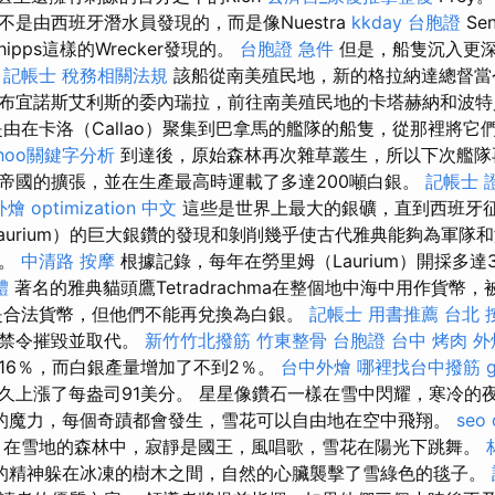
是由西班牙潛水員發現的，而是像Nuestra
kkday 台胞證
Se
hipps這樣的Wrecker發現的。
台胞證 急件
但是，船隻沉入更
。
記帳士 稅務相關法規
該船從南美殖民地，新的格拉納達總督當
布宜諾斯艾利斯的委內瑞拉，前往南美殖民地的卡塔赫納和波
由在卡洛（Callao）聚集到巴拿馬的艦隊的船隻，從那裡將它
ahoo關鍵字分析
到達後，原始森林再次雜草叢生，所以下次艦隊
帝國的擴張，並在生產最高時運載了多達200噸白銀。
記帳士 
外燴
optimization 中文
這些是世界上最大的銀礦，直到西班牙
aurium）的巨大銀鑽的發現和剝削幾乎使古代雅典能夠為軍隊
海。
中清路 按摩
根據記錄，每年在勞里姆（Laurium）開採多達
體
著名的雅典貓頭鷹Tetradrachma在整個地中海中用作貨幣，被勞
是合法貨幣，但他們不能再兌換為白銀。
記帳士 用書推薦
台北 
儲禁令摧毀並取代。
新竹竹北撥筋
竹東整骨
台胞證 台中
烤肉 外
16％，而白銀產量增加了不到2％。
台中外燴
哪裡找台中撥筋
久上漲了每盎司91美分。 星星像鑽石一樣在雪中閃耀，寒冷的
的魔力，每個奇蹟都會發生，雪花可以自由地在空中飛翔。
seo
在雪地的森林中，寂靜是國王，風唱歌，雪花在陽光下跳舞。
的精神躲在冰凍的樹木之間，自然的心臟襲擊了雪綠色的毯子。