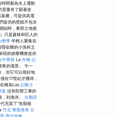
所有時間都為水上運動
的質量有了顯著改
烯基層，可提供高電
們提供的壁紙不包含
開始時，東部土地後
os）只是森林和巨人的
eo教學
年輕人聚集在
此昏昏欲睡的小漁村之
年齡段的娛樂機會提供
台中喬骨
La
外燴
記
整夜的場景。 乍一
景象，但它可以很好地
構僅在17世紀才獲得，
在稱為Las
記帳士
整復
沒有防禦工事的
排，到海岸。
台胞證
時代充當了“魚類植
a
竹北 整復推拿
台
考題
西式外燴