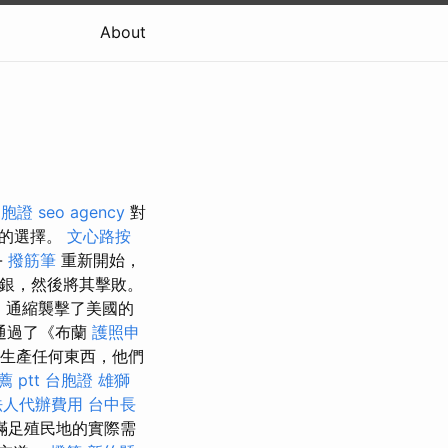
About
台胞證
seo agency
對
想的選擇。
文心路按
-
撥筋筆
重新開始，
白銀，然後將其擊敗。
代，通縮襲擊了美國的
通過了《布蘭
護照申
自己生產任何東西，他們
 ptt
台胞證 雄獅
法人代辦費用
台中長
滿足殖民地的實際需