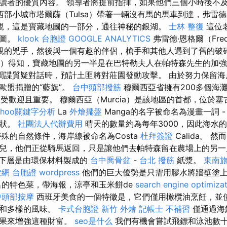
讀者的優質內容。 領導者將提前指揮，如果他們三個小時後不
西部小城市塔爾薩（Tulsa）帶著一輛沒有馬的馬車到達，弗雷德·
的父親，這是寶藏地圖的一部分，通往神秘的銀湖。
士林 整復
這位
地圖。
klook 台胞證
GOOGLE ANALYTICS
弗雷德·恩格爾（Fre
找父親的兇手，然後與一個有趣的伴侶，槍手和其他人遇到了舊的破
ed）得知，寶藏地圖的另一半是在巴特勒夫人在帕特森先生的加
間諜質疑對話時，預計土匪將對莊園發動攻擊。 由於努力保留海
歐盟捐贈的“藍旗”。
台中頭部撥筋
穆爾西亞省擁有200多個海灘
很受歡迎且重要。 穆爾西亞（Murcia）是該地區的首都，位於塞古
ahoo關鍵字分析
La
外燴擺盤
Manga的名字被命名為漫畫一詞 
形狀。
社團法人代辦費用
晴天的數量約為每年3000，因此海水
殊的自然條件，海岸線被命名為Costa
杜拜簽證
Calida。 
兒，他們正從騎馬返回，只是讓他們去帕特森留在農場上的另
下層是由環保材料製成的
台中喬骨盆
-
台北 撥筋
紙漿。
東南旅
網 台胞證
wordpress
他們的巨大優勢是只需用膠水將牆壁塗
名的特色菜，帶海報，涼亭和玉米餅de
search engine optimiza
中頭部按摩
西班牙美食的一個特徵是，它們僅用橄欖油烹飪，並
殊和多樣的風味。
卡式台胞證
新竹 外燴
記帳士 不補習
僅通過海
水果來增強這種財富。
seo是什么
我們有機會嘗試飛鏢和泳池數