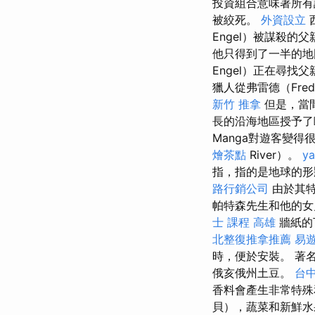
投資組合意味著所有
被絞死。
外資設立
Engel）被謀殺
他只得到了一半的
Engel）正在尋
獵人從弗雷德（Fr
新竹 推拿
但是，當
長的沿海地區授予了
Manga對遊客變得
燴茶點
River）。
y
指，指的是地球的
路行銷公司
由於其特
帕特森先生和他的女
士 課程 高雄
牆紙的
北整復推拿推薦
易遊
時，便於安裝。 著
俄亥俄州土豆。
台
香料會產生非常特
貝），蔬菜和新鮮