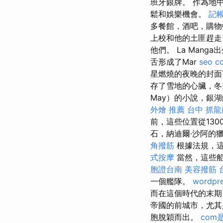
班牙銀牌。 作為地
鬆和娛樂機會。
記帳
多餐館，酒吧，購物
上校和他的土匪趕
他們。 La Man
舌形成了Mar
seo c
星燃燒的夜晚的封面
存了雪地的心臟，冬天
May）的小說，銀湖
外燴 推薦
台中 抓龍
前，這些位置從130
石，納迪爾·沙阿的
角撥筋
根據法規，這
式按摩
當然，這些船
胞證台南
美容撥筋
一個艦隊。
wordpre
而在這個時代的末期
帝國的前城市，尤其
胞脫穎而出。
com