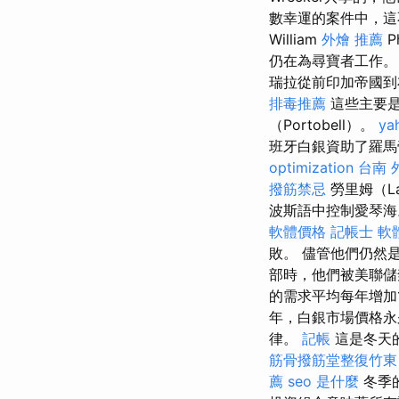
數幸運的案件中，這不
William
外燴 推薦
P
仍在為尋寶者工作
瑞拉從前印加帝國到
排毒推薦
這些主要是
（Portobell）。
y
班牙白銀資助了羅馬
optimization
台南 
撥筋禁忌
勞里姆（L
波斯語中控制愛琴
軟體價格
記帳士 軟
敗。 儘管他們仍然
部時，他們被美聯
的需求平均每年增加
年，白銀市場價格永
律。
記帳
這是冬天
筋骨撥筋堂整復竹東
薦
seo 是什麼
冬季