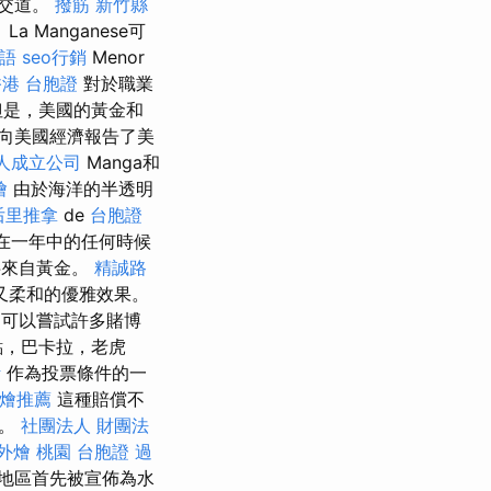
打交道。
撥筋 新竹縣
Manganese可
用語
seo行銷
Menor
香港 台胞證
對於職業
是，美國的黃金和
向美國經濟報告了美
人成立公司
Manga和
燴
由於海洋的半透明
后里推拿
de
台胞證
程在一年中的任何時候
半來自黃金。
精誠路
又柔和的優雅效果。
，可以嘗試許多賭博
點，巴卡拉，老虎
計
作為投票條件的一
燴推薦
這種賠償不
牌。
社團法人 財團法
外燴 桃園
台胞證 過
該地區首先被宣佈為水