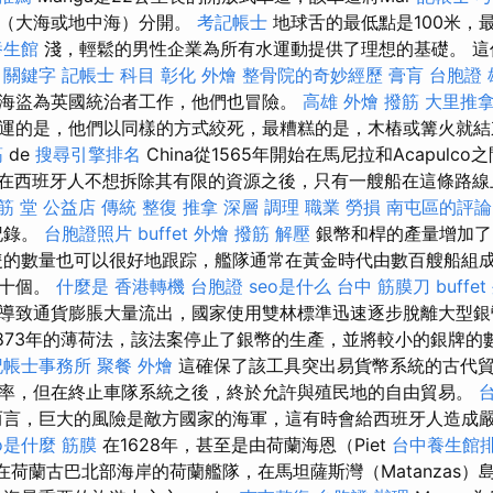
市長（大海或地中海）分開。
考記帳士
地球舌的最低點是100米，最
養生館
淺，輕鬆的男性企業為所有水運動提供了理想的基礎。 這
。
關鍵字
記帳士 科目
彰化 外燴
整骨院的奇妙經歷
膏肓
台胞證 
海盜為英國統治者工作，他們也冒險。
高雄 外燴
撥筋
大里推
運的是，他們以同樣的方式絞死，最糟糕的是，木樁或篝火就結束
筋
de
搜尋引擎排名
China從1565年開始在馬尼拉和Acapulc
在西班牙人不想拆除其有限的資源之後，只有一艘船在這條路線
 筋 堂 公益店 傳統 整復 推拿 深層 調理 職業 勞損 南屯區的評論
記錄。
台胞證照片
buffet 外燴
撥筋 解壓
銀幣和桿的產量增加了6
隻的數量也可以很好地跟踪，艦隊通常在黃金時代由數百艘船組
約十個。
什麼是
香港轉機 台胞證
seo是什么
台中 筋膜刀
buffe
導致通貨膨脹大量流出，國家使用雙林標準迅速逐步脫離大型
873年的薄荷法，該法案停止了銀幣的生產，並將較小的銀牌的
記帳士事務所
聚餐 外燴
這確保了該工具突出易貨幣系統的古代貿
率，但在終止車隊系統之後，終於允許與殖民地的自由貿易。
言，巨大的風險是敵方國家的海軍，這有時會給西班牙人造成
eo是什麼
筋膜
在1628年，甚至是由荷蘭海恩（Piet
台中養生館
）在荷蘭古巴北部海岸的荷蘭艦隊，在馬坦薩斯灣（Matanzas