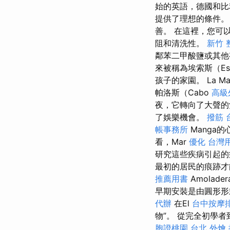
始的英語，德國和
提供了理想的條件
善。 在這裡，您可以
阻和清洗性。
新竹 
鄰苯二甲酸鹽或其他
來被稱為埃索斯（Es
孩子的家園。 La 
帕洛斯（Cabo
高級
夜，它轉向了大聲的
了娛樂機會。
撥筋 
帳事務所
Manga
看，Mar
優化 台灣
研究這些疾病引起的
最初的居民的痕跡
推薦用書
Amolad
早期安裝是由圓形
代辦
在El
台中按摩
物”。 從完全初學
胞證桃園
台北 外燴