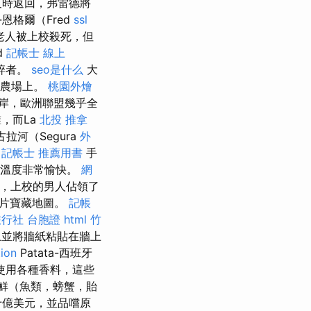
及時返回，弗雷德將
恩格爾（Fred
ssl
老人被上校殺死，但
d
記帳士 線上
碎者。
seo是什么
大
強農場上。
桃園外燴
岸，歐洲聯盟幾乎全
，而La
北投 推拿
拉河（Segura
外
-
記帳士 推薦用書
手
的溫度非常愉快。
網
然而，上校的男人佔領了
一片寶藏地圖。
記帳
行社 台胞證
html
竹
上並將牆紙粘貼在牆上
tion
Patata-西班牙
使用各種香料，這些
鮮（魚類，螃蟹，貽
十億美元，並品嚐原