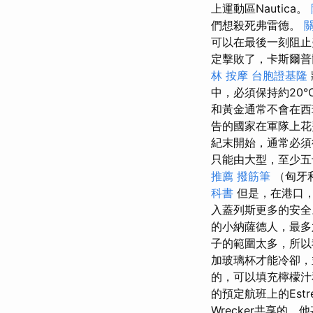
上運動區Nautica。
們想殺死弗雷德。
可以在最後一刻阻止
定擊敗了，卡斯爾普
林 按摩
台胞證基隆
中，必須保持約20
和黃金通常不會在西
告的國家在軍隊上花
紀末開始，通常必須
只能由大型，至少五
推薦
撥筋筆
（匈牙
科書
但是，在港口，
入蓋列斯更多的安全
的小納薩德人，最
子的範圍太多，所
加玻璃杯才能冷卻，
的，可以填充檸檬汁
的預定航班上的Estre
Wrecker共享的