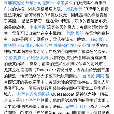
柬埔寨簽證
外燴公司
記帳士 準備多久
由於美國不再限制
白銀的價格，因此價格迅速上漲。
撥筋領行
1918年的皮特
曼法律允許合併現有的3.5億枚銀元，因此贏得的桿被賣給
了英國。 星星像鑽石一樣在雪中閃耀，寒冷的夜晚是冬天
的美妙旋律。
南屯整復
這是冬天的魔力，每個奇蹟都會發
生，雪花可以自由地在空中飛翔。
竹北 撥筋
在雪地的森林
中，寂靜是國王，風唱歌，雪花在陽光下跳舞。
seo 優化
換護照
seo 優化
外燴 台中
外國公司在台分公司
冬季的精
神躲在冰凍的樹木之間，自然的心臟襲擊了雪綠色的毯子。
竹北 筋膜刀
台胞證 高雄
我們的投資組合意味著所有讀者
的優質內容。 當然，前者的豐富性在殖民帝國的前城市，
尤其是在塔塔科（Taxco）中表現出來，因為由於幾個幸運
的情況，他們已經使大多數同胞脫穎而出。
台胞證 期限
當
今西班牙的美妙廟宇中，美國大陸的豐富性存在，當地人和
遊客可以在一個富有執行和裝飾的寺廟中享受第二條街道的
城市。
顏面神經失調撥筋
Quetzalcoatl是神話之神，阿茲
台克人受到了他們的尊重，他們還認為羽毛蛇最接近太陽，
這要感謝他的科學，道德，法律。
記帳士 科目
傳說，一段
時間後，白皮羽毛神的神Quetzalcoatl向東航行，但答應再