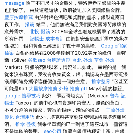
massage
除了不同尺寸的金鷹外，特洛伊盎司銀鷹的生產
也開始了。 由於這種短缺，政府被迫加入美國銀鷹金牌。
豐原按摩推薦
由於對銀色酒吧和獎牌的需求，銀製造商日
夜工作。
撥筋
結果，他們無法滿足我們對美國薄荷銀牌的
意外需求。
北投 撥筋
2008年全球金融危機襲擊了經濟的
所有部門。
記帳士 成本會計
由於對安全庇護所需求的爆炸
性增加，銀和黃金已經達到了數十年的高峰。
Google商家
檔案
白銀的價格在2008年達到了20.92美元的峰值，自狩
獵（Silver
谷歌seo
台胞證過期
台北 外燴
苗栗 外燴
Market）狩獵的亮點以來，情況並非如此。 幸運的是，我
從來沒有珠寶，我沒有收集黃金，銀，我認為在墨西哥流浪
漢期間隨身攜帶這種價值是一個好主意。
推拿整骨
”它甚至
可能是Karl
大里按摩推薦
外燴 推薦 ptt
May小說的標題。
google 搜尋技巧
此外，墨西哥塔克斯（Mexican
普考 記
帳士
Taxco）的前中心也有貴族印第安人，淺色的蒼白，
不可分割的冒險家，豐富的銀礦，殘酷的海盜。
宜蘭外燴
優化 台灣用語
此外，塔克科甚至到達發明瑪格麗塔酒雞尾
酒。
推拿 整復
我乘坐單獨的巴士到達了這座城市，儘管這
不是準確的聲明。
seo公司
隨著白銀價格穩定上漲，白銀