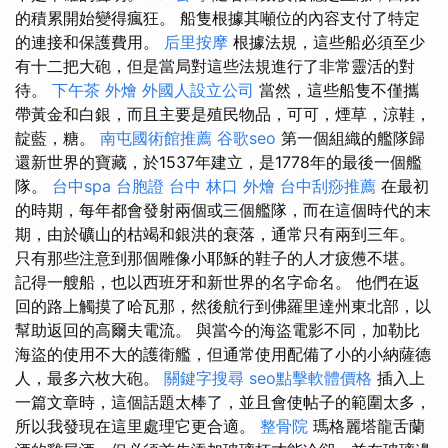
的積累開始變得瘋狂。 船隻根據其噸位的內容支付了特定
的連接和保護費用。
后里按摩
根據法規，這些船必須至少
有十二把大砲，但是當局對這些法規進行了非常靈活的對
待。
下午茶 外燴
外國人設立公司
當然，這些船隻不僅攜
帶黃金和白銀，而且主要是殖民物品，可可，煙草，涼鞋，
靛藍，糖。
南屯國術館推薦
谷歌seo
第一個組織的艦隊歸
還新世界的寶藏，於1537年建立，是1778年的最後一個艦
隊。
台中spa
台胞證 台中
林口 外燴
台中刮痧推薦
在最初
的時期，每年都會發射兩個或三個艦隊，而在這個時代的末
期，由於礦山的枯竭和銀洪的衰落，通常只有兩到三年。
只有那些注意到那個雕像小耶穌的鞋子的人才疲憊不堪。
記得一艘船，也以西班牙和新世界的名字命名。 他們在返
回的路上觸摸了哈瓦那，然後航行到佛羅里達州東北部，以
幫助返回的高爾夫電流。 與當今的海盜電影不同，加勒比
海盜的使用不大的護衛艦，但通常使用配備了小的小納薩德
人，最多六枚大砲。
關鍵字搜尋
seo點擊軟體價格
插入上
一篇文章時，這個話題太棒了，並且會使帖子的範圍太多，
所以我發現在這里處理它更合適。
整骨院
瑪格麗塔龍舌蘭