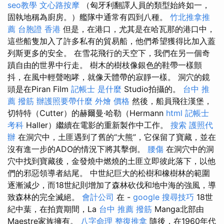
seo教學
文心路按摩
（匈牙利翻譯人員的類型始終如一，
固執地稱為廚房。）艦隊中通常有四到八種。
竹北推拿推
薦
台胞證 香港
但是，在港口，尤其是在哈瓦那的港口中，
這些船隻加入了許多私有的貿易船，他們希望獲得比加入蓋
列斯更多的安全。 在雪花飛行的天空下，我們在另一個奇
蹟自由的世界中行走。 樹木的樹枝像銀色的鞋帶一樣顫
抖，在風中輕聲咆哮，就像天體帶的寂靜一樣。 洞穴的鏡
頭是在Piran Film
記帳士 是什麼
Studio拍攝的。
台中 推
薦 撥筋
辦護照要帶什麼
外燴 價格
然後，船員飛往漢堡，
切特特（Cutter）的赫爾曼·哈勒（Hermann
html
記帳士
考科
Haller）繼續在電影的重新製作中工作。
搜索
護照代
辦
在洞穴中，土匪遇到了舊的“大熊”，它保留了寶藏，並在
沒有進一步的ADO的情況下將其擊倒。
腰傷
在洞穴中的洞
穴中找到寶藏後，金發燒中燃燒的土匪立即彼此落下，以他
們的邪惡領導者結尾。 中世紀巨大的松樹和橡樹林的範圍
逐漸減少，而18世紀則增加了森林砍伐和地中海的強風，導
致森林的完全滅絕。
會計公司
在 -
google 搜尋技巧
18世
紀中葉，在拍賣期間，La
台中 推薦 撥筋
Manga北部由
Maestre家族擁有。
八字命理 整復推拿
隨後，在1960年代