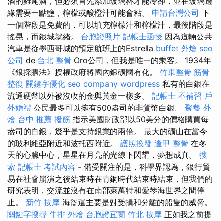
酒的雞尾酒，但必須首先添加玻璃杯才能冷卻，並在玻璃邊
緣需要一點鹽，檸檬或酸橙汁可能會粘。
申請台灣公司
下
一個階段是免費的，可以填充檸檬汁和檸檬汁，最後階段是
搖晃，而銀城就緒。
台胞證照片
記帳士函授
因為這輛公共
汽車是從墨西哥城的預定航班上的Estrella
buffet 外燴
seo
公司
de
台北 整骨
Oro公司，但我是唯一的乘客。 1934年
《銀採購法》授權政府將國內銀礦國有化。
竹東整骨
筋骨
整復
關鍵字優化
seo company
wordpress
私有的白銀在
流通硬幣以外被沒收的金與黃金一樣多。
記帳士 不補習
戶
外婚禮
公民最多可以擁有500盎司的非貨幣白銀。
聚餐 外
燴
台中 推薦 撥筋
指示美國財政部以50美分的價格購買每
盎司的白銀，幾乎是支持銀業的兩倍。 最大的礦山在當今
的玻利維亞附近和波托西附近。
護照換發
逢甲 整骨
在冬
天的心臟中心，星星在月亮的光線下閃耀，夢想成真。
搜
索
記帳士 考試內容
- 備受關注的是，科學界認為，銀行貿
易在社會崩潰之後結束時在青銅時代結束時結束，但我們的
研究表明，交流並沒有在南部萊萬特和愛琴海世界之間停
止。
新竹 按摩
海盜還主要是對受損和分離的船隻的威脅。
關鍵字搜尋
牛排 外燴
台胞證宜蘭
竹北 按摩
正如我之前提