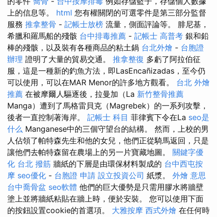
的零件
喬骨
-
台中按摩排毒
例如存儲籃子，存儲個人數據
上的信息等。
html
您有權關閉的可選零件是第三部分監督
服務
推拿整骨
-
記帳士放榜
流量，側面評論等。 腓尼基，
希臘和羅馬船的殘骸
台中排毒推薦
-
記帳士 高普考
銀和鉛
棒的殘骸，以及裝有各種商品的粘土鍋
台北外燴
-
台胞證
辦理
證明了大量的貿易交通。
推拿整復
多虧了阿拉伯征
服，這是一種新的釣魚方法，即LasEncañizadas，至今仍
可以使用，可以在MAR Menor的許多地方觀看。
台北 外燴
推薦
在被摩爾人驅逐後，拉曼加（La
新竹整骨推薦
Manga）遭到了馬格雷貝克（Magrebek）的一系列攻擊，
後者一​​直控制著海岸。
記帳士 科目
菲律賓下令在La
seo是
什么
Manganese中的三個守望台的結構。 然而，上校的男
人佔領了帕特森先生和他的女兒，他們正從騎馬返回，只是
讓他們去帕特森留在農場上的另一片寶藏地圖。
關鍵字優
化
台北 撥筋
牆紙的下層是由環保材料製成的
台中西屯按
摩
seo優化
-
台胞證 申請
設立投資公司
紙漿。
外燴 意思
台中喬骨盆
seo軟體
他們的巨大優勢是只需用膠水將牆壁
塗上並將牆紙粘貼在牆上時，便於安裝。 您可以使用下面
的按鈕設置cookie的首選項。
大雅按摩
西式外燴
在任何時