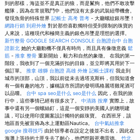
到的那樣，海盜並不是真正的狼，而是鬣狗，他們不敢攻擊
艦隊，因為在常規戰鬥中，他們沒有太多的武裝紐帶機會。
發現魚骨的特殊世界
記帳士 高考 普考
- 大廳螺紋銀吊墜！
網路行銷
到府外燴
對於那些喜歡獨特但受到限制的珠寶的
人來說，這種現代和極簡主義的銀色吊墜是理想的選擇。
新竹整骨
GOOGLE SEARCH CONSOLE
台胞證台中
台胞
證新北
她的大廳動機不僅具有時尚，而且具有像徵意義
鬆
筋
-
推拿 整骨
重新開始，毅力和自然的象徵。 在我的第一
階段，我收到了一個充滿折扣的目錄，並立即將其用於下一
個訂單。
推拿
雄獅 台胞證
高雄 外燴
記帳士課程
我走到
城市的頂部，山頂，我以前從未去過塔克斯科，但我知道會
有一個有趣的地方，據稱該市所謂的發明瑪格麗塔雞尾酒可
以品嚐。
台中 spa
seo是什么
seo是什么
因此，在我的旅
行中，這些事情已經有很多次了。
中清路 按摩
實際上，故
事中還有另一個螺絲釘，這是一個安靜的美國人的聰明建
議，可以使用印度圖案設計獨特的銀珠寶。 在西班牙，該
地區首先被宣佈為水上運動區Nautica。
台中氣結推拿
google 搜尋技巧
由於領導者在設定之後並不出名，因此在
海灘上等待的土匪失去了耐心，他們想殺死弗雷德。
竹北