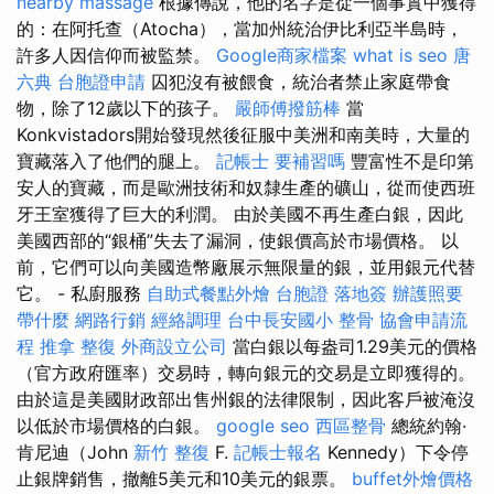
nearby massage
根據傳說，他的名字是從一個事實中獲得
的：在阿托查（Atocha），當加州統治伊比利亞半島時，
許多人因信仰而被監禁。
Google商家檔案
what is seo
唐
六典
台胞證申請
囚犯沒有被餵食，統治者禁止家庭帶食
物，除了12歲以下的孩子。
嚴師傅撥筋棒
當
Konkvistadors開始發現然後征服中美洲和南美時，大量的
寶藏落入了他們的腿上。
記帳士 要補習嗎
豐富性不是印第
安人的寶藏，而是歐洲技術和奴隸生產的礦山，從而使西班
牙王室獲得了巨大的利潤。 由於美國不再生產白銀，因此
美國西部的“銀桶”失去了漏洞，使銀價高於市場價格。 以
前，它們可以向美國造幣廠展示無限量的銀，並用銀元代替
它。 - 私廚服務
自助式餐點外燴
台胞證 落地簽
辦護照要
帶什麼
網路行銷
經絡調理
台中長安國小 整骨
協會申請流
程
推拿 整復
外商設立公司
當白銀以每盎司1.29美元的價格
（官方政府匯率）交易時，轉向銀元的交易是立即獲得的。
由於這是美國財政部出售州銀的法律限制，因此客戶被淹沒
以低於市場價格的白銀。
google seo
西區整骨
總統約翰·
肯尼迪（John
新竹 整復
F.
記帳士報名
Kennedy）下令停
止銀牌銷售，撤離5美元和10美元的銀票。
buffet外燴價格