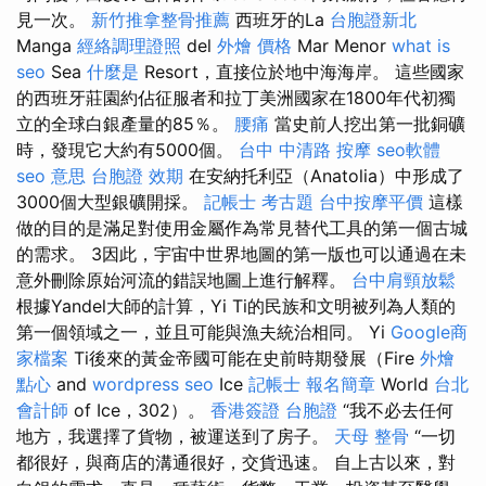
見一次。
新竹推拿整骨推薦
西班牙的La
台胞證新北
Manga
經絡調理證照
del
外燴 價格
Mar Menor
what is
seo
Sea
什麼是
Resort，直接位於地中海海岸。 這些國家
的西班牙莊園約佔征服者和拉丁美洲國家在1800年代初獨
立的全球白銀產量的85％。
腰痛
當史前人挖出第一批銅礦
時，發現它大約有5000個。
台中 中清路 按摩
seo軟體
seo 意思
台胞證 效期
在安納托利亞（Anatolia）中形成了
3000個大型銀礦開採。
記帳士 考古題
台中按摩平價
這樣
做的目的是滿足對使用金屬作為常見替代工具的第一個古城
的需求。 3因此，宇宙中世界地圖的第一版也可以通過在未
意外刪除原始河流的錯誤地圖上進行解釋。
台中肩頸放鬆
根據Yandel大師的計算，Yi Ti的民族和文明被列為人類的
第一個領域之一，並且可能與漁夫統治相同。 Yi
Google商
家檔案
Ti後來的黃金帝國可能在史前時期發展（Fire
外燴
點心
and
wordpress seo
Ice
記帳士 報名簡章
World
台北
會計師
of Ice，302）。
香港簽證 台胞證
“我不必去任何
地方，我選擇了貨物，被運送到了房子。
天母 整骨
“一切
都很好，與商店的溝通很好，交貨迅速。 自上古以來，對