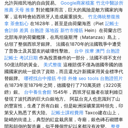
允許與殖民地的自由貿易。
Google商家檔案
竹北中醫診所
推薦
天母 推拿
對於艦隊而言，巨大的風險是敵方國家的海
軍，這有時會給西班牙人造成嚴重損失。
竹北傳統整復推
拿
茶會點心
在1628年，甚至是由荷蘭海恩（Piet
記帳士
會計師 差異
台胞證 落地簽
新竹市撥筋
Hein）在荷蘭古巴
北部海岸的荷蘭艦隊，在馬坦薩斯灣（Matanzas）島上，
佔領了整個西班牙銀牌。 法國在1870年的法國戰爭中遭受
了普魯士及其盟友的破壞性擊敗。
台中 按摩
澳門 台胞證
記帳士 考試日期
作為投票條件的一部分，法國不得不支付
50億法郎的黃金。
美式整復
這種賠償不僅為德國帝國的德
國國家的統一提供了資助，而且還允許新國家用黃金標準代
替銀牌。
哪裡找台中撥筋
牛排 外燴
seo tools
台胞證照片
在1873年至1879年之間，德國發行了710萬英鎊（3220英
鎊）銀。
台中養生會館
1545年，西班牙征服者在玻利維亞
發現了波托西的巨大白銀地方。 阿茲台克人也意識到了山
的豐富性，生產了所有白銀，但是歐洲採礦業當時領先，印
第安人熟悉了舊大陸。
記帳士課程費用
Taxco建在山上，
陡峭的街道上，典型的紅盆栽房屋，寺廟，銀色磚石砌體車
間和顛倒的製造廠，似乎幾個世紀以來都沒有改變。
整脊