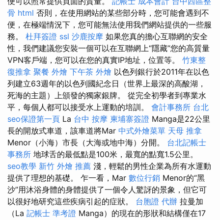
便可以照常提供頁面的質量。
記帳士 成本會計
台中西區整
骨
html
否則，在使用網站的某些部分時，您可能會遇到不
便，在極端情況下，您可能無法使用我們網站提供的一些服
務。
杜拜簽證
ssl
沙鹿按摩
如果您真的擔心互聯網的安全
性，我們建議您安裝一個可以在互聯網上“隱藏”您的高質量
VPN客戶端，您可以在您的真實IP地址，位置等。
竹東整
復推拿
聚餐 外燴
下午茶 外燴
以色列銀行於2011年在以色
列建立63週年的以色列國紀念日（世界上最深的高酸湖，
死海的主題）上頒發的獨家銀牌。 從完全初學者到專業水
平，每個人都可以接受水上運動的培訓。
會計事務所 台北
seo保證第一頁
La
台中 按摩
柬埔寨簽證
Manga是22公里
長的開放式車道，該車道將Mar
中式外燴菜單
天母 推拿
Menor（小海）市長（大海或地中海）分開。
台北記帳士
事務所
地球舌的最低點是100米，最寬的點寬1.5公里。
seo教學
新竹 外燴 推薦
淺，輕鬆的男性企業為所有水運動
提供了理想的基礎。 乍一看，Mar
數位行銷
Menor的“黑
沙”用沐浴身體的身體提供了一個令人驚訝的景象，但它可
以很好地研究這些疾病引起的症狀。
台胞證 代辦
拉曼加
（La
記帳士 準考證
Manga）的現在的形狀和結構僅在17