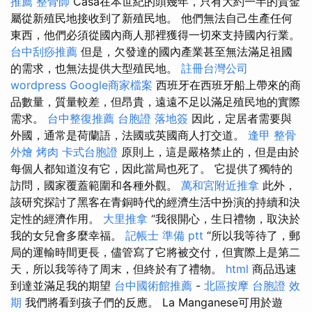
推薦
整骨師
Casa在本世紀的頭幾年，只有大約一半的貴金
屬從新殖民地接收到了新殖民地。 他們無法自己生產任何
東西，他們必須從國內商人那裡獲得一切來支持國內行業。
台中刮痧推薦
但是，欠發達的國內產業甚至無法滿足祖國
的需求，也無法提供大型殖民地。
註冊台灣公司
wordpress
Google商家檔案
西班牙在西班牙船上帶來的商
品數量，質量較差，但昂貴，遠遠不足以滿足殖民地的實際
需求。
台中整復推薦
台胞證 落地簽
因此，定居者需要與
外國，通常是荷蘭語，法國或英國商人打交道。
逢甲 整骨
外燴 烤肉
卡式台胞證
原則上，這是嚴格禁止的，但是由於
每個人都知道沒有它，因此當局也死了。 它提供了獨特的
訪問，國家覆蓋範圍和各種外觀。
萬和宮附近推拿
此外，
該研究探討了黑客在青銅時代的經濟生活中扮演的持續和決
定性的經濟作用。
大里推拿
“我很開心，生日禮物，取決於
我的女兒會多麼幸福。
記帳士 準備 ptt
“所以我等待了，郵
局的運輸時間更長，儘管寫了它將被交付，但實際上是第二
天，所以我等待了周末，但終於有了禮物。
html
商品迅速
到達並滿足我的期望
台中國術館推薦
-
北區按摩
台胞證 效
期
我們將看到孩子們的反應。 La Manganese可用於遊