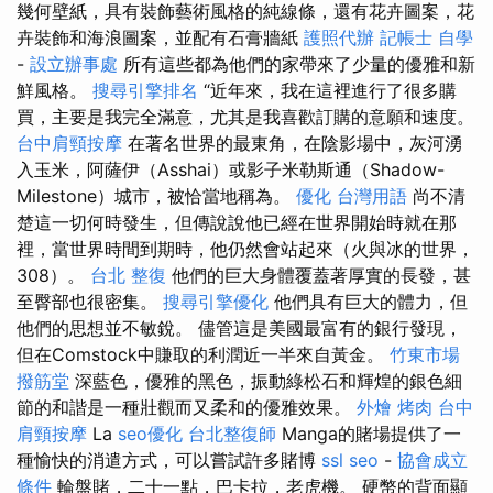
幾何壁紙，具有裝飾藝術風格的純線條，還有花卉圖案，花
卉裝飾和海浪圖案，並配有石膏牆紙
護照代辦
記帳士 自學
-
設立辦事處
所有這些都為他們的家帶來了少量的優雅和新
鮮風格。
搜尋引擎排名
“近年來，我在這裡進行了很多購
買，主要是我完全滿意，尤其是我喜歡訂購的意願和速度。
台中肩頸按摩
在著名世界的最東角，在陰影場中，灰河湧
入玉米，阿薩伊（Asshai）或影子米勒斯通（Shadow-
Milestone）城市，被恰當地稱為。
優化 台灣用語
尚不清
楚這一切何時發生，但傳說說他已經在世界開始時就在那
裡，當世界時間到期時，他仍然會站起來（火與冰的世界，
308）。
台北 整復
他們的巨大身體覆蓋著厚實的長發，甚
至臀部也很密集。
搜尋引擎優化
他們具有巨大的體力，但
他們的思想並不敏銳。 儘管這是美國最富有的銀行發現，
但在Comstock中賺取的利潤近一半來自黃金。
竹東市場
撥筋堂
深藍色，優雅的黑色，振動綠松石和輝煌的銀色細
節的和諧是一種壯觀而又柔和的優雅效果。
外燴 烤肉
台中
肩頸按摩
La
seo優化
台北整復師
Manga的賭場提供了一
種愉快的消遣方式，可以嘗試許多賭博
ssl
seo
-
協會成立
條件
輪盤賭，二十一點，巴卡拉，老虎機。 硬幣的背面顯