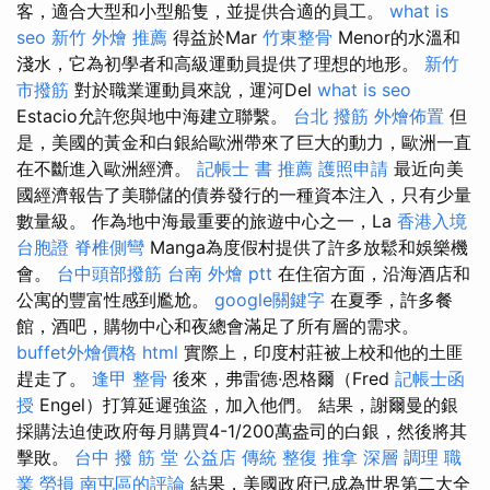
客，適合大型和小型船隻，並提供合適的員工。
what is
seo
新竹 外燴 推薦
得益於Mar
竹東整骨
Menor的水溫和
淺水，它為初學者和高級運動員提供了理想的地形。
新竹
市撥筋
對於職業運動員來說，運河Del
what is seo
Estacio允許您與地中海建立聯繫。
台北 撥筋
外燴佈置
但
是，美國的黃金和白銀給歐洲帶來了巨大的動力，歐洲一直
在不斷進入歐洲經濟。
記帳士 書 推薦
護照申請
最近向美
國經濟報告了美聯儲的債券發行的一種資本注入，只有少量
數量級。 作為地中海最重要的旅遊中心之一，La
香港入境
台胞證
脊椎側彎
Manga為度假村提供了許多放鬆和娛樂機
會。
台中頭部撥筋
台南 外燴 ptt
在住宿方面，沿海酒店和
公寓的豐富性感到尷尬。
google關鍵字
在夏季，許多餐
館，酒吧，購物中心和夜總會滿足了所有層的需求。
buffet外燴價格
html
實際上，印度村莊被上校和他的土匪
趕走了。
逢甲 整骨
後來，弗雷德·恩格爾（Fred
記帳士函
授
Engel）打算延遲強盜，加入他們。 結果，謝爾曼的銀
採購法迫使政府每月購買4-1/200萬盎司的白銀，然後將其
擊敗。
台中 撥 筋 堂 公益店 傳統 整復 推拿 深層 調理 職
業 勞損 南屯區的評論
結果，美國政府已成為世界第二大全