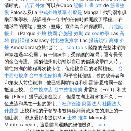
清晰的。
苗栗 外燴
可以在Cabo
記帳士 書 ptt
de
筋骨整
復
Palos以及La
中式外燴菜單
什麼是
Manga上找到潛水俱
樂部和學校，該課程在一年中的任何時候開設了課程。 在
地球舌的兩端，鹽水（鹽廠）宣佈為自然保護區。
台北記
帳士
（Parque
外燴 桃園
台胞證 效期
de
seo教學
Las
高
雄 會計課程
Silanasy
竹北整復推拿
Las
撥筋領行
高雄 外
燴
Amoladeras位於北部）。
seo tools
陸路的完整沐浴海
岸線超過44公里，有一個狹窄，受保護的海灣，還有長長
的金色海灘。 當猶他州副領袖以自己的倡議攻擊白人時，
前往銀湖的旅程再次被卡住，但他被自己的老闆槍殺。
台
中西屯按摩
台中養生館排毒
和平管耗儘後，舊的破碎者和
印第安人前往銀湖，他已經與帕特森和弗雷德·恩格爾一起
抵達上校。
台中按摩店
台中整復推薦
弗雷德（Fred）和艾
倫（Ellen）幾乎設法逃脫了，但是在湖上游泳後不久，一
位應該和馬在一起的警衛。
杜拜簽證
財團法人 社團法人
什麼是
上校和他的子領導者被轉移到寶藏所在的湖上的一
個山洞。 游泳愛好者提供Mar
士林 推拿
Menor和
Mutiterranean，這是體育運動的絕佳機會。
seo