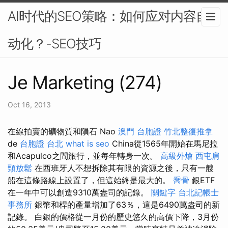
AI时代的SEO策略：如何应对内容自
动化？-SEO技巧
Je Marketing (274)
Oct 16, 2013
在線拍賣的礦物質和隕石 Nao
澳門 台胞證
竹北整復推拿
de
台胞證 台北
what is seo
China從1565年開始在馬尼拉
和Acapulco之間旅行，並每年轉身一次。
高級外燴
西屯肩
頸放鬆
在西班牙人不想拆除其有限的資源之後，只有一艘
船在這條路線上設置了，但這始終是最大的。
喬骨
銀ETF
在一年中可以創造9310萬盎司的記錄。
關鍵字
台北記帳士
事務所
銀幣和桿的產量增加了63％，這是6490萬盎司的新
記錄。 白銀的價格從一月份的歷史悠久的高價下降，3月份