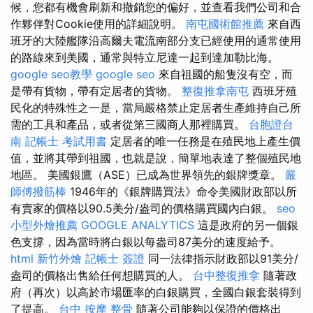
候，您都有機會刷新和撤銷您的偏好，並查看我們公司和合
作夥伴對Cookie使用的詳細說明。
南屯國術館推薦
來自西
班牙的大陸艦隊沿高爾夫電流南部分支已經使用的通常使用
的路線來到美國，通常與特立尼達一起到達加勒比海。
google seo教學
google seo
來自祖國的船隻沒有空，而
是帶有貨物，帶有定居者的貨物。
整復推拿南屯
西班牙殖
民化的特殊性之一是，當局嚴格禁止定居者生產維持自己所
需的工具和產品，或者從第三國商人那裡購買。
台胞證台
南
記帳士 考試用書
定居者的唯一任務是在殖民地上產生價
值，並將其帶到祖國，也就是說，簡單地表達了整個殖民地
地區。 美國銀鷹（ASE）已成為世界領先的銀牌獎章。
嚴
師傅撥筋棒
1946年的《銀牌購買法》命令美國財政部以所
有賣家的價格以90.5美分/盎司的價格購買國內白銀。
seo
小型外燴推薦
GOOGLE ANALYTICS
這是政府的另一個銀
色支撐，因為當時將白銀以每盎司87美分的速度給予。
html
新竹外燴
記帳士 簽證
同一法律指示財政部以91美分/
盎司的價格出售給任何想購買的人。
台中整復推拿
隨著政
府（再次）以高於市場匯率的白銀購買，全國白銀套裝得到
了提高。
台中 按摩 整骨
隨著公司能夠以保證的價格出