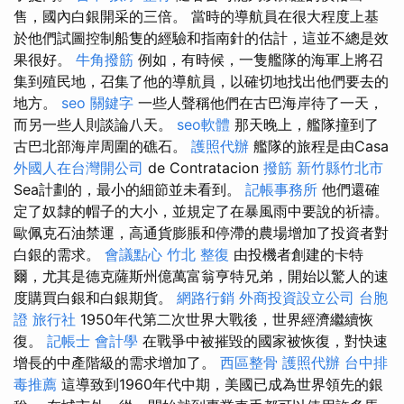
售，國內白銀開采的三倍。 當時的導航員在很大程度上基
於他們試圖控制船隻的經驗和指南針的估計，這並不總是效
果很好。
牛角撥筋
例如，有時候，一隻艦隊的海軍上將召
集到殖民地，召集了他的導航員，以確切地找出他們要去的
地方。
seo 關鍵字
一些人聲稱他們在古巴海岸待了一天，
而另一些人則談論八天。
seo軟體
那天晚上，艦隊撞到了
古巴北部海岸周圍的礁石。
護照代辦
艦隊的旅程是由Casa
外國人在台灣開公司
de Contratacion
撥筋 新竹縣竹北市
Sea計劃的，最小的細節並未看到。
記帳事務所
他們還確
定了奴隸的帽子的大小，並規定了在暴風雨中要說的祈禱。
歐佩克石油禁運，高通貨膨脹和停滯的農場增加了投資者對
白銀的需求。
會議點心
竹北 整復
由投機者創建的卡特
爾，尤其是德克薩斯州億萬富翁亨特兄弟，開始以驚人的速
度購買白銀和白銀期貨。
網路行銷
外商投資設立公司
台胞
證 旅行社
1950年代第二次世界大戰後，世界經濟繼續恢
復。
記帳士 會計學
在戰爭中被摧毀的國家被恢復，對快速
增長的中產階級的需求增加了。
西區整骨
護照代辦
台中排
毒推薦
這導致到1960年代中期，美國已成為世界領先的銀