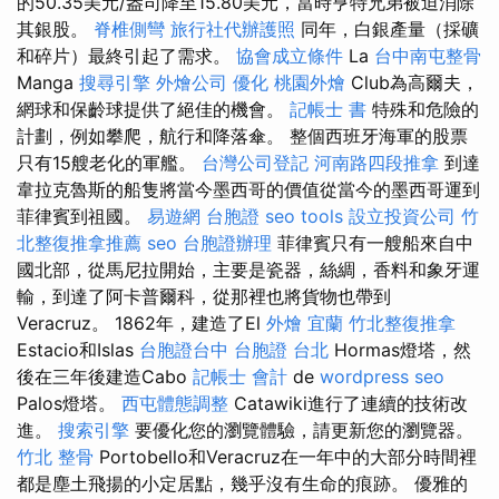
的50.35美元/盎司降至15.80美元，當時亨特兄弟被迫消除
其銀股。
脊椎側彎
旅行社代辦護照
同年，白銀產量（採礦
和碎片）最終引起了需求。
協會成立條件
La
台中南屯整骨
Manga
搜尋引擎
外燴公司
優化
桃園外燴
Club為高爾夫，
網球和保齡球提供了絕佳的機會。
記帳士 書
特殊和危險的
計劃，例如攀爬，航行和降落傘。 整個西班牙海軍的股票
只有15艘老化的軍艦。
台灣公司登記
河南路四段推拿
到達
韋拉克魯斯的船隻將當今墨西哥的價值從當今的墨西哥運到
菲律賓到祖國。
易遊網 台胞證
seo tools
設立投資公司
竹
北整復推拿推薦
seo
台胞證辦理
菲律賓只有一艘船來自中
國北部，從馬尼拉開始，主要是瓷器，絲綢，香料和象牙運
輸，到達了阿卡普爾科，從那裡也將貨物也帶到
Veracruz。 1862年，建造了El
外燴 宜蘭
竹北整復推拿
Estacio和Islas
台胞證台中
台胞證 台北
Hormas燈塔，然
後在三年後建造Cabo
記帳士 會計
de
wordpress seo
Palos燈塔。
西屯體態調整
Catawiki進行了連續的技術改
進。
搜索引擎
要優化您的瀏覽體驗，請更新您的瀏覽器。
竹北 整骨
Portobello和Veracruz在一年中的大部分時間裡
都是塵土飛揚的小定居點，幾乎沒有生命的痕跡。 優雅的