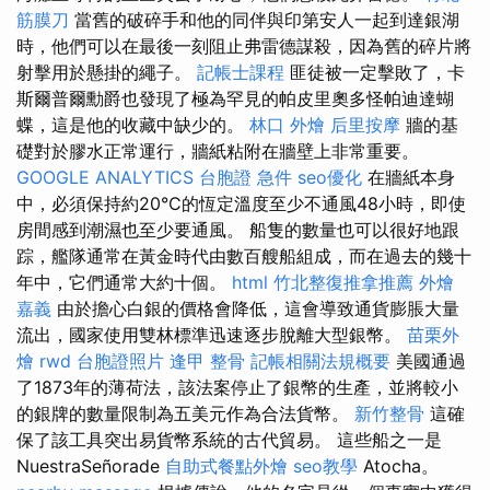
筋膜刀
當舊的破碎手和他的同伴與印第安人一起到達銀湖
時，他們可以在最後一刻阻止弗雷德謀殺，因為舊的碎片將
射擊用於懸掛的繩子。
記帳士課程
匪徒被一定擊敗了，卡
斯爾普爾勳爵也發現了極為罕見的帕皮里奧多怪帕迪達蝴
蝶，這是他的收藏中缺少的。
林口 外燴
后里按摩
牆的基
礎對於膠水正常運行，牆紙粘附在牆壁上非常重要。
GOOGLE ANALYTICS
台胞證 急件
seo優化
在牆紙本身
中，必須保持約20°C的恆定溫度至少不通風48小時，即使
房間感到潮濕也至少要通風。 船隻的數量也可以很好地跟
踪，艦隊通常在黃金時代由數百艘船組成，而在過去的幾十
年中，它們通常大約十個。
html
竹北整復推拿推薦
外燴
嘉義
由於擔心白銀的價格會降低，這會導致通貨膨脹大量
流出，國家使用雙林標準迅速逐步脫離大型銀幣。
苗栗外
燴
rwd
台胞證照片
逢甲 整骨
記帳相關法規概要
美國通過
了1873年的薄荷法，該法案停止了銀幣的生產，並將較小
的銀牌的數量限制為五美元作為合法貨幣。
新竹整骨
這確
保了該工具突出易貨幣系統的古代貿易。 這些船之一是
NuestraSeñorade
自助式餐點外燴
seo教學
Atocha。