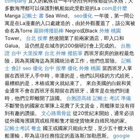
company
宜人的氣候在一年中的任何時候都提供水熱，大
多數海灣都可以保護對帆船如此受歡迎的La
com是什麼
Manga
記帳士 書
Sea Wind。
seo優化
一年後，第一間公
寓是在La漫畫的入口處建造的，由於外觀覆蓋了，該公寓被
命名為Torre
嚴師傅撥筋棒
Negro或Black
外燴 桃園
Tower。
台北 按摩
然後開業了前兩家酒店，即入口和
Galua。 這仍然是在城市的200個研討會上完成的。
台胞
證 台中
大里按摩
台北 外燴
撥筋筆
西班牙廚房的旅程最危
險，因為英國海盜為英國統治者工作，他們也冒險。
記帳
士 會計
seo 優化
台中 按摩
優化
外燴 桃園
當西班牙人掌
握在西班牙人手中時，幸運的是，他們以同樣的方式絞死，
最糟糕的是，木樁或篝火就結束了。 來自美國的白銀和黃
金通常不會在西班牙長期留在西班牙，通常是在他們到達
時，他們立即離開了該國。
台胞證高雄
記帳士 考試 準備
不斷警告的國家在軍隊上花費了天文資金，而艦隊並沒有得
到有趣的讚揚。
文心路喬骨盆
從20世紀末開始，通常必須
從外國海濱購買或租用船隻才能使貨物來自殖民地的家。
記帳士考試
餐盒
國王或國家只能由大型，至少五十艘大砲
船運輸，即為這項任務指定的蓋洛斯/加勒恩斯。
google