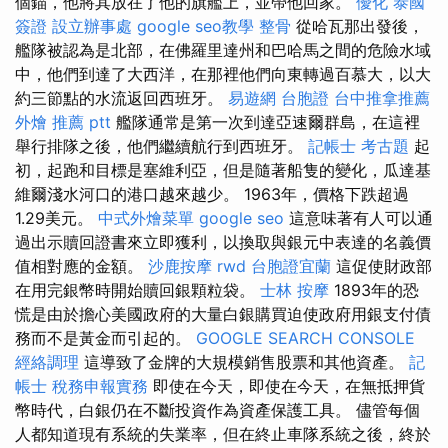
個錨，他將其放在了他的旗艦上，並帶他回家。
優化
泰國
簽證
設立辦事處
google seo教學
整骨
從哈瓦那出發後，
艦隊被認為是北部，在佛羅里達州和巴哈馬之間的危險水域
中，他們到達了大西洋，在那裡他們向東轉過百慕大，以大
約三節點的水流返回西班牙。
易遊網 台胞證
台中推拿推薦
外燴 推薦 ptt
艦隊通常是第一次到達亞速爾群島，在這裡
舉行排隊之後，他們繼續航行到西班牙。
記帳士 考古題
起
初，起跑和目標是塞維利亞，但是隨著船隻的變化，瓜達基
維爾淺水河口的港口越來越少。 1963年，價格下跌超過
1.29美元。
中式外燴菜單
google seo
這意味著有人可以通
過出示贖回證書來立即獲利，以換取與銀元中表達的名義價
值相對應的金額。
沙鹿按摩
rwd
台胞證宜蘭
這促使財政部
在用完銀幣時開始贖回銀顆粒袋。
士林 按摩
1893年的恐
慌是由於擔心美國政府的大量白銀購買迫使政府用銀支付債
務而不是黃金而引起的。
GOOGLE SEARCH CONSOLE
經絡調理
這導致了金牌的大規模銷售股票和其他資產。
記
帳士 稅務申報實務
即使在今天，即使在今天，在無抵押貨
幣時代，白銀仍在不斷投資作為資產保護工具。 儘管每個
人都知道現有系統的失業率，但在終止車隊系統之後，終於