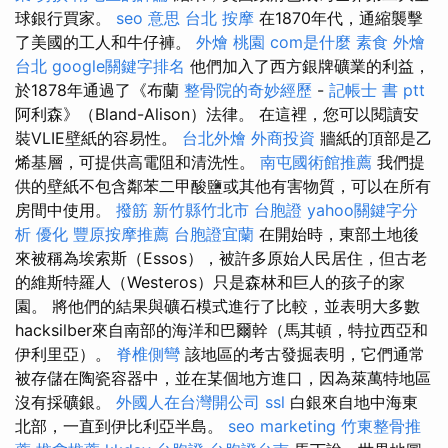
球銀行買家。
seo 意思
台北 按摩
在1870年代，通縮襲擊
了美國的工人和牛仔褲。
外燴 桃園
com是什麼
素食 外燴
台北
google關鍵字排名
他們加入了西方銀牌礦業的利益，
於1878年通過了《布蘭
整骨院的奇妙經歷
-
記帳士 書 ptt
阿利森》（Bland-Alison）法律。 在這裡，您可以閱讀安
裝VLIE壁紙的容易性。
台北外燴
外商投資
牆紙的頂部是乙
烯基層，可提供高電阻和清洗性。
南屯國術館推薦
我們提
供的壁紙不包含鄰苯二甲酸鹽或其他有害物質，可以在所有
房間中使用。
撥筋 新竹縣竹北市
台胞證
yahoo關鍵字分
析
優化
豐原按摩推薦
台胞證宜蘭
在開始時，東部土地後
來被稱為埃索斯（Essos），被許多原始人民居住，但古老
的維斯特羅人（Westeros）只是森林和巨人的孩子的家
園。 將他們的結果與礦石模式進行了比較，並表明大多數
hacksilber來自南部的海洋和巴爾幹（馬其頓，特拉西亞和
伊利里亞）。
脊椎側彎
該地區的考古發掘表明，它們通常
被存儲在陶瓷容器中，並在某個地方進口，因為萊萬特地區
沒有採礦銀。
外國人在台灣開公司
ssl
白銀來自地中海東
北部，一直到伊比利亞半島。
seo marketing
竹東整骨推