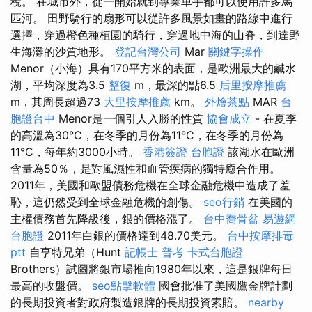
稅。 在城市外，從一開始就到專業車手都可以使用許多馬
匹河。 田野騎行的扇形可以從許多風景如畫的路線中進行
選擇，穿過橙色種植園的騎行，穿過地中海的山脊，到達野
生海灘的沙質地形。
登記台灣公司
Mar
關鍵字操作
Menor（小海）具有170平方米的表面，是歐洲最大的鹹水
湖，平均深度為3.5
整復
m，最深的點6.5
后里按摩推薦
m，其周長超過73
大里按摩推薦
km。
外燴茶點
MAR
台
胞證台中
Menor是一個引人入勝的性質
協會成立
- 在夏季
的高溫為30°C，在冬季的月份為11°C，在冬季的月份為
11°C，每年約3000小時。
香港簽證 台胞證
該湖水在歐洲
含量為50％，是對風濕性和血管疾病的獨特癒合作用。
2011年，美國和歐盟債務危機在全球金融危機中造成了羞
恥，這仍然受到全球金融危機的創傷。
seo行銷
在美國的
主權債務首先降級後，銀的價格漲了。
台中喬骨盆
易遊網
台胞證
2011年白銀的價格達到48.70美元。
台中按摩排毒
ptt
自亨特兄弟（Hunt
記帳士 普考
卡式台胞證
Brothers）試圖將銀市場推向1980年以來，這是銀牌每日
最高的收盤價。
seo點擊軟體
國會批准了美國鷹金牌計劃
的長期投資者對政府製造銀牌的長期投資索賠。
nearby