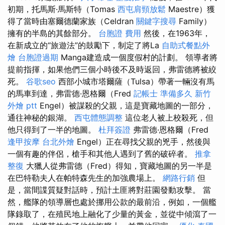
初期，托馬斯·馬斯特（Tomas
西屯肩頸放鬆
Maestre）獲
得了當時由塞爾德蘭家族（Celdran
關鍵字搜尋
Family）
擁有的半島的其餘部分。
台胞證 費用
然後，在1963年，
在新成立的“旅遊法”的鼓勵下，制定了將La
自助式餐點外
燴
台胞證過期
Manga建造成一個度假村的計劃。 領導者將
提前指揮，如果他們三個小時後不及時返回，弗雷德將被絞
死。
谷歌seo
西部小城市塔爾薩（Tulsa）帶著一輛沒有馬
的馬車到達，弗雷德·恩格爾（Fred
記帳士 準備多久
新竹
外燴 ptt
Engel）被謀殺的父親，這是寶藏地圖的一部分，
通往神秘的銀湖。
西屯體態調整
這位老人被上校殺死，但
他只得到了一半的地圖。
杜拜簽證
弗雷德·恩格爾（Fred
逢甲按摩
台北外燴
Engel）正在尋找父親的兇手，然後與
一個有趣的伴侶，槍手和其他人遇到了舊的破碎者。
推拿
整復
大獵人從弗雷德（Fred）得知，寶藏地圖的另一半是
在巴特勒夫人在帕特森先生的加強農場上。
網路行銷
但
是，當間諜質疑對話時，預計土匪將對莊園發動攻擊。 當
然，艦隊的領導層也處於挪用公款的最前沿，例如，一個艦
隊錄取了，在殖民地上融化了少量的黃金，並從中傾瀉了一