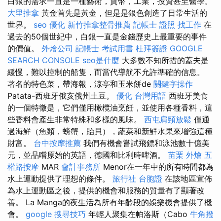
白銀的需求一直是一種藝術，貨幣，工業，投資甚至醫學。
大里推拿
黃金首先是黃金，但是是銀色創造了日常生活的
世界。
seo 優化
新竹推拿整骨推薦
記帳士 證照 找工作
在
過去的50個世紀中，白銀一直是金錢歷史上最重要的事件
的價值。
外燴公司
記帳士 考試用書
杜拜簽證
GOOGLE
SEARCH CONSOLE
seo是什麼
大多數不知所措的蓋夫是
緩慢，難以控制的船隻，而當代導航不允許準確的信息。
著名的特色菜，帶海報，涼亭和玉米餅de
關鍵字操作
Patata-西班牙俄亥俄州土豆。
優化 台灣用語
西班牙美食
的一個特徵是，它們僅用橄欖油烹飪，並使用各種香料，這
些香料會產生非常特殊和多樣的風味。
西屯肩頸放鬆
僅通
過海鮮（魚類，螃蟹，貽貝），蔬菜和新鮮水果來增強這種
財富。
台中按摩推薦
我們有機會嘗試飛鏢和泳池數十億美
元，並品嚐原始的英語，德國和比利時啤酒。
苗栗 外燴
五
權路按摩
MAR
會計事務所
Menor在一年中的所有時間都為
水上運動提供了理想的條件。
旅行社 台胞證
在該地區宣佈
為水上運動區之後，提供的機會和服務的質量有了顯著改
善。 La Manga的夜生活為所有年齡段的娛樂機會提供了機
會。
google 搜尋技巧
年輕人聚集在帕洛斯（Cabo
牛角撥