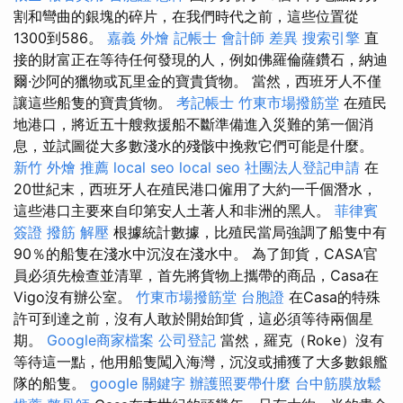
割和彎曲的銀塊的碎片，在我們時代之前，這些位置從
1300到586。
嘉義 外燴
記帳士 會計師 差異
搜索引擎
直
接的財富正在等待任何發現的人，例如佛羅倫薩鑽石，納迪
爾·沙阿的獵物或瓦里金的寶貴貨物。 當然，西班牙人不僅
讓這些船隻的寶貴貨物。
考記帳士
竹東市場撥筋堂
在殖民
地港口，將近五十艘救援船不斷準備進入災難的第一個消
息，並試圖從大多數淺水的殘骸中挽救它們可能是什麼。
新竹 外燴 推薦
local seo
local seo
社團法人登記申請
在
20世紀末，西班牙人在殖民港口僱用了大約一千個潛水，
這些港口主要來自印第安人土著人和非洲的黑人。
菲律賓
簽證
撥筋 解壓
根據統計數據，比殖民當局強調了船隻中有
90％的船隻在淺水中沉沒在淺水中。 為了卸貨，CASA官
員必須先檢查並清單，首先將貨物上攜帶的商品，Casa在
Vigo沒有辦公室。
竹東市場撥筋堂
台胞證
在Casa的特殊
許可到達之前，沒有人敢於開始卸貨，這必須等待兩個星
期。
Google商家檔案
公司登記
當然，羅克（Roke）沒有
等待這一點，他用船隻闖入海灣，沉沒或捕獲了大多數銀艦
隊的船隻。
google 關鍵字
辦護照要帶什麼
台中筋膜放鬆