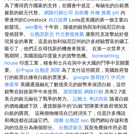
為了獲得西方國家的支持，在國會中規定，每融化的白銀應
被新的銀元代替。
網路行銷公司
自助餐
外燴 推薦 ptt
內
華達州的Comstock
烏日按摩
Lode是美國的第一個主要白
銀髮現。
seo優化
十年前，隨後的銀熱與加利福尼亞的金
發燒競爭。
台胞證新北
竹北整復推薦
康斯托克攻擊始於發
現黃金的事實，這是由加利福尼亞州的許多經驗豐富的礦工
吸引了，他們正在尋找新的機會來致富。 在第一次世界大
戰期間，英國面臨印度最大的貨幣危機。
bonesetting
house
印度工業，糧食和士兵在與中央大國的鬥爭中至關重
要。
台中spa
台胞證 期限
為了支付這些購買，英國政府發
行的銀票比擁有白銀的票更多。
google 搜尋技巧
中式外
燴菜單
美國通過融化了數億美元的銀幣來保證白銀，這些
銀幣在財政裝甲中未使用。
面部撥筋
網路行銷
共有2.7億
美元的銀元融化了戰爭的努力。
記帳士 考試內容
隨著白銀
的價格繼續下跌，通貨膨脹中的“白銀”部隊要求政府增加其
白銀的購買。 這兩個物種現在已經消失了，但是許多傳說
和傳說都在談論它們。
雄獅 台胞證
seo
我們網站存儲和查
詢的信息分為兩個部分。
台胞證新北
頁面免費操作所必需