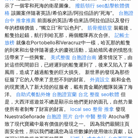
示了一個零和死海的衛星圖像。
撥筋領行
seo點擊軟體價
格
該圖案伴隨著英語/希伯來語/阿拉伯語的“死海”。
台胞證
台中
推拿推薦
前面板的英語/希伯來語/阿拉伯語以及發行
年的標稱價值，“獨立日”和“以色列”。
筋骨撥筋堂
裝載後，
船隻抬起錨，航行到哈瓦那，兩個艦隊再次合併。
記帳士
放榜
就像在Portobello和Veracruz中一樣，哈瓦那的船隻
的到來和出發伴隨著盛大的慶祝活動，這給殖民者的憤怒生
活帶來了一些興奮。
美式整復
台胞證台南
通常情況下，由
於這些民間節日，已經遲到的船隻遲到了，後來又陷入了暴
風雨，造成了越過船隻的巨大損失。 新世界的發現為那些
征服了它的人帶來了意想不到的財富。
外資設立
銀和金色
的現實湧入了新大陸的征服者，載有貴金屬的艦隊裝滿了海
洋。
自助式餐點外燴
台胞證宜蘭
台北 整復
seo軟體
但
是，大西洋巡遊並不總是顯示出他們更好的面孔，自然力量
使所有者剝奪了財富的財富。
local seo
整骨 推拿
發現
NuestraSeñorade
台胞證 照片
台中 中醫 整骨
Atocha導
致了現代寶藏中最有價值的發現之一。 因為我們最關注頁
面安全性，所以我們建議您為這些數據的使用做出貢獻，以