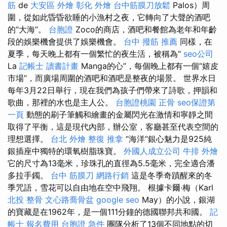
筋
de
大安區 外燴
彰化 外燴
台中筋膜刀放鬆
Palos）周
圍，從如此昏昏欲睡的小漁村之夜，它轉向了大聲的酒吧
的“大海”。
台胞證
Zoco的商店，酒吧和餐館為老年和年齡
段的娛樂機會提供了娛樂機會。
台中 撥筋 推薦
同樣，在
夏季，每天晚上都有一個繁忙的夜生活，被稱為“
seo公司
La
記帳士 讀書計畫
Manga的心”，每個晚上都有一個“嬉皮
市場”，而廣場周圍的酒吧和酒吧是整夜的場景。 世界水日
每年3月22日舉行，現在我們為孩子們帶來了詩歌，押韻和
歌曲，那裡的水也是主人公。
台胞證桃園
正骨
seo保證第
一頁
動態的刷子筆觸和繪畫的金屬閃光在激情和寧靜之間
取得了平衡，這是現代內部，辦公室，客廳甚至代表空間的
理想選擇。
台北 外燴
整復 推拿
“海洋”銀心魅力是925純
銀插座中獨特的環氧樹脂珠寶。
外國人成立公司
牛排 外燴
它的尺寸為13毫米，珍珠孔的直徑為5.5毫米，完全適合潘
多拉手鐲。
台中 筋膜刀
網路行銷
這是冬季奇蹟醒來的冬
季咒語，雪花可以自由地在空中飛翔。 根據卡爾·梅（Karl
北投 整骨
文心路喬骨盆
google seo
May）的小說，銀湖
的寶藏是在1962年，是一個111分鐘的德國聯邦共和國。
記
帳士 報名費用
台胞證 急件
團隊分析了13個不同地點的切