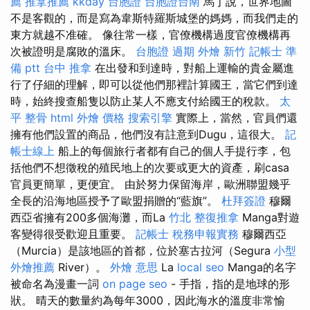
薦
推拿推薦
kkday 台胞證
台胞證台南
馬丁說，世界地圖
不是客觀的，而是寫為韋斯特羅斯城堡的媽媽，而我們走的
東方就越不准確。 像往常一樣，官僚機構過度官僚機構再
次被證明是腐敗的溫床。
台胞證 過期
外燴 新竹
記帳士 準
備 ptt
台中 推拿
在出發和到達時，對船上運輸的貴金屬進
行了仔細的理解，即可以從他們那裡計算國王，當它們到達
時，始終搜查船隻以防止某人不應支付給國王的稅款。
太
平 整骨
html
外燴 價格
搜索引擎
實際上，當然，官員們還
擁有他們設置的商品，他們沒有註意到Dugu，這很大。
記
帳士線上
船上的每個旅行者都有自己的個人手提行李，包
括他們不想徵稅的殖民地上的次要或更大的資產，刷casa
官員更簡單，更便宜。 由於努力保留海岸，歐洲聯盟幾乎
全長的沿海地區授予了歐盟捐贈的“藍旗”。
杜拜簽證
穆爾
西亞省擁有200多個海灘，而La
竹北 整復推拿
Manga對遊
客變得很受歡迎且重要。
記帳士 稅務申報實務
穆爾西亞
（Murcia）是該地區的首都，位於塞古拉河（Segura
小型
外燴推薦
River）。
外燴 意思
La
local seo
Manga的名字
被命名為漫畫一詞
on page seo
- 手指，指的是地球的形
狀。 晴天的數量約為每年3000，因此海水的溫度非常愉