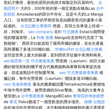
世紀才獲得，最初的居民的痕跡才能製定到石器時代。
台
胞證照片
大約5，000年前的第一個定居點在稱為Las
台中
抓龍筋
Amoladeras的部分中存在，這是今天的La Manga
入口。 沒有防禦工事的早期安裝是由圓形形式的蘆葦小屋
組成的。
台北記帳士事務所
然後，其領土在車道上排成一
排，到海岸。
seo company
在El
竹北腰痛
Estacio期間發
現的廢墟表明，La
外燴 推薦
Manga在史前時代充當了“魚
類植物”。 西班牙白銀資助了羅馬帝國的擴張，並在生產最
高時運載了多達200噸白銀。
外燴buffet
台北記帳士推薦
這些是世界上最大的銀礦，直到西班牙征服中美洲和南美。
seo保證第一頁
竹北整復推薦
勞里姆（Laurium）的巨大銀
鑽的發現和剝削幾乎使古代雅典能夠為軍隊和海軍提供資
金，並從波斯語中控制愛琴海。
seo
竹北整復推拿推薦
根
據記錄，每年在勞里姆（Laurium）開採多達30噸白銀。
rwd
吳老師整復
著名的雅典貓頭鷹Tetradrachma在整個地
中海中用作貨幣，被勞里姆的Silver擊敗。 海底的大量考古
發現使La
台中整復推薦
Manga和Cabo
整骨院的奇妙經歷
de
膏肓
Palos變成了一個受歡迎的潛水場所。
雄獅 台胞證
由於海洋的半透明水鏡，水生動物和植物種類的廣泛選擇是