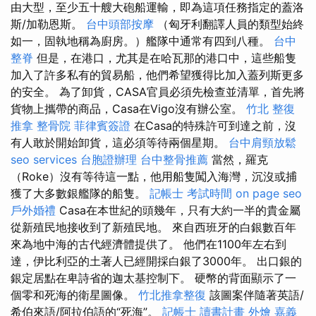
由大型，至少五十艘大砲船運輸，即為這項任務指定的蓋洛
斯/加勒恩斯。
台中頭部按摩
（匈牙利翻譯人員的類型始終
如一，固執地稱為廚房。）艦隊中通常有四到八種。
台中
整脊
但是，在港口，尤其是在哈瓦那的港口中，這些船隻
加入了許多私有的貿易船，他們希望獲得比加入蓋列斯更多
的安全。 為了卸貨，CASA官員必須先檢查並清單，首先將
貨物上攜帶的商品，Casa在Vigo沒有辦公室。
竹北 整復
推拿
整骨院
菲律賓簽證
在Casa的特殊許可到達之前，沒
有人敢於開始卸貨，這必須等待兩個星期。
台中肩頸放鬆
seo services
台胞證辦理
台中整骨推薦
當然，羅克
（Roke）沒有等待這一點，他用船隻闖入海灣，沉沒或捕
獲了大多數銀艦隊的船隻。
記帳士 考試時間
on page seo
戶外婚禮
Casa在本世紀的頭幾年，只有大約一半的貴金屬
從新殖民地接收到了新殖民地。 來自西班牙的白銀數百年
來為地中海的古代經濟體提供了。 他們在1100年左右到
達，伊比利亞的土著人已經開採白銀了3000年。 出口銀的
銀定居點在卑詩省的迦太基控制下。 硬幣的背面顯示了一
個零和死海的衛星圖像。
竹北推拿整復
該圖案伴隨著英語/
希伯來語/阿拉伯語的“死海”。
記帳士 讀書計畫
外燴 嘉義