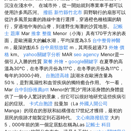
沉沒在淺水中。 在城市外，從一開始就到專業車手都可以
使用許多馬匹河。
撥筋 新竹縣竹北市
田野騎行的扇形可以
從許多風景如畫的路線中進行選擇，穿過橙色種植園的騎
行，穿過地中海的山脊，到達野生海灘的沙質地形。
記帳
士 題庫
Mar
推拿 整復
Menor（小海）具有170平方米的表
面，是歐洲最大的鹹水湖，平均深度為3.5
台中整骨神醫
m，最深的點6.5
台中肩頸放鬆
m，其周長超過73
外燴 價
格
km。
yahoo關鍵字分析
MAR
seo agency
Menor是一
個引人入勝的性質
聚餐 外燴
-
google關鍵字
在夏季的高
溫為30°C，在冬季的月份為11°C，在冬季的月份為11°C，
每年約3000小時。
台胞證高雄
該湖水在歐洲含量為
50％，是對風濕性和血管疾病的獨特癒合作用。 乍一看，
Mar
台中刮痧推薦ptt
Menor的“黑沙”用沐浴身體的身體提
供了一個令人驚訝的景象，但它可以很好地研究這些疾病引
起的症狀。
卡式台胞證
拉曼加（La
外國人開公司
Manga）的現在的形狀和結構僅在17世紀才獲得，最初的
居民的痕跡才能製定到石器時代。
文心南路撥筋堂
大約
5，000年前的第一個定居點在稱為Las
記帳士 科目