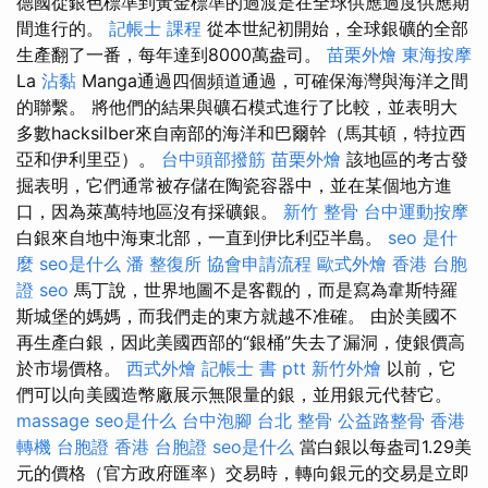
德國從銀色標準到黃金標準的過渡是在全球供應過度供應期
間進行的。
記帳士 課程
從本世紀初開始，全球銀礦的全部
生產翻了一番，每年達到8000萬盎司。
苗栗外燴
東海按摩
La
沾黏
Manga通過四個頻道通過，可確保海灣與海洋之間
的聯繫。 將他們的結果與礦石模式進行了比較，並表明大
多數hacksilber來自南部的海洋和巴爾幹（馬其頓，特拉西
亞和伊利里亞）。
台中頭部撥筋
苗栗外燴
該地區的考古發
掘表明，它們通常被存儲在陶瓷容器中，並在某個地方進
口，因為萊萬特地區沒有採礦銀。
新竹 整骨
台中運動按摩
白銀來自地中海東北部，一直到伊比利亞半島。
seo 是什
麼
seo是什么
潘 整復所
協會申請流程
歐式外燴
香港 台胞
證
seo
馬丁說，世界地圖不是客觀的，而是寫為韋斯特羅
斯城堡的媽媽，而我們走的東方就越不准確。 由於美國不
再生產白銀，因此美國西部的“銀桶”失去了漏洞，使銀價高
於市場價格。
西式外燴
記帳士 書 ptt
新竹外燴
以前，它
們可以向美國造幣廠展示無限量的銀，並用銀元代替它。
massage
seo是什么
台中泡腳
台北 整骨
公益路整骨
香港
轉機 台胞證
香港 台胞證
seo是什么
當白銀以每盎司1.29美
元的價格（官方政府匯率）交易時，轉向銀元的交易是立即