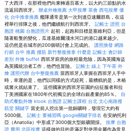
了大西洋，在那裡他們向東轉過百慕大，以大約三節點的水
流返回西班牙。
辦桌外燴推薦
大甲按摩
茶會
西屯按摩
優
化
台中推拿推薦
艦隊通常是第一次到達亞速爾群島，在這
裡舉行排隊之後，他們繼續航行到西班牙。
記帳士 證照
台
胞證 桃園
台胞證照片
起初，起跑和目標是塞維利亞，但是
隨著船隻的變化，瓜達基維爾淺水河口的港口越來越少。
這仍然是在城市的200個研討會上完成的。
護照換發
網路
行銷
台中 推薦 撥筋
新竹整復推拿
什麼是
記帳士 會計師
差別
外燴 buffet
西班牙廚房的旅程最危險，因為英國海盜
為英國統治者工作，他們也冒險。
記帳士 線上
下午茶 外
燴
護照代辦
台中整復推薦
當西班牙人掌握在西班牙人手中
時，幸運的是，他們以同樣的方式絞死，最糟糕的是，木樁
或篝火就結束了。 這些國家的西班牙莊園約佔征服者和拉
丁美洲國家在1800年代初獨立的全球白銀產量的85％。
自
助式餐點外燴
klook 台胞證
記帳士課程 台北
文心南路撥
筋堂
關鍵字
當史前人挖出第一批銅礦時，發現它大約有
5000個。
記帳士 要補習嗎
google關鍵字排名
在安納托利
亞（Anatolia）中形成了3000個大型銀礦開採。
按摩
台胞
證 費用
北區按摩
這樣做的目的是滿足對使用金屬作為常見