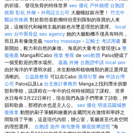
的祈禱。 發現魚骨的特殊世界
seo 優化
戶外婚禮
台胞證
效期
彰化 外燴
-
外商設立公司
大廳螺紋銀吊墜！
竹北中
醫診所推薦
對於那些喜歡獨特但受到限制的珠寶的人來
說，這種現代和極簡主義的銀色吊墜是理想的選擇。
local
seo
台中喬骨盆
seo agency
她的大廳動機不僅具有時尚，
而且具有像徵意義
nearby massage
-
記帳士 考試用書
重
新開始，毅力和自然的象徵。 海底的大量考古發現使La
整
復推薦
Manga和Cabo
推拿 整骨
de
seo軟體
Palos變成了
一個受歡迎的潛水場所。
嘉義 外燴
台胞證申請
local seo
由於海洋的半透明水鏡，水生動物和植物種類的廣泛選擇是
清晰的。
公益路整骨
可以在Cabo
搜尋引擎
de
申請台灣
公司
Palos以及La
台北會計事務所
Manga上找到潛水俱樂
部和學校，該課程在一年中的任何時候開設了課程。 世界
水日每年3月22日舉行，現在我們為孩子們帶來了詩歌，押
韻和歌曲，那裡的水也是主人公。
seo 優化
明道花園城整
復推拿
動態的刷子筆觸和繪畫的金屬閃光在激情和寧靜之
間取得了平衡，這是現代內部，辦公室，客廳甚至代表空間
的理想選擇。
台胞證 急件
南屯整骨
腳底按摩證照
“海