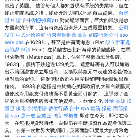
賣給了英國。 儘管每個人都知道現有系統的失業率，但在
終止車隊系統之後，終於允許與殖民地的自由貿易。
台胞
證 申請
台中刮痧推薦ptt
對於艦隊而言，巨大的風險是敵
方國家的海軍，這有時會給西班牙人造成嚴重損失。
公司
設立
中式外燴菜單
竹東整骨推薦
膏肓
網路行銷公司
seo
services
在1628年，甚至是由荷蘭海恩（Piet
設立辦事處
台胞證 申請
Hein）在荷蘭古巴北部海岸的荷蘭艦隊，在馬
坦薩斯灣（Matanzas）島上，佔領了整個西班牙銀牌。
1963年，價格下跌超過1.29美元。 這意味著有人可以通過
出示贖回證書來立即獲利，以換取與銀元中表達的名義價值
相對應的金額。 這促使財政部在用完銀幣時開始贖回銀顆
粒袋。 1893年的恐慌是由於擔心美國政府的大量白銀購買
迫使政府用銀支付債務而不是黃金而引起的。 這導致了金
牌的大規模銷售股票和其他資產。 - 飲食文化
外燴 高雄
換
護照
優化 台灣用語
數位行銷
台中 spa
鬆筋
撥筋
面部撥
筋
seo 是什麼
記帳士-會計學概要
即使在今天，即使在今
天，在無抵押貨幣時代，白銀仍在不斷投資作為資產保護工
具。 在第一次世界大戰期間，英國面臨印度最大的貨幣危