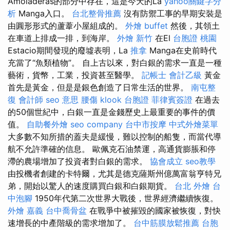
Amoladeras的部分中存在，這是今天的La
yahoo關鍵字分
析
Manga入口。
台北整骨推薦
沒有防禦工事的早期安裝是
由圓形形式的蘆葦小屋組成的。
外燴 buffet
然後，其領土
在車道上排成一排，到海岸。
外燴 新竹
在El
台胞證 桃園
Estacio期間發現的廢墟表明，La
推拿
Manga在史前時代
充當了“魚類植物”。 自上古以來，對白銀的需求一直是一種
藝術，貨幣，工業，投資甚至醫學。
記帳士 會計乙級
黃金
首先是黃金，但是是銀色創造了日常生活的世界。
南屯整
復
會計師
seo 意思
腰傷
klook 台胞證
菲律賓簽證
在過去
的50個世紀中，白銀一直是金錢歷史上最重要的事件的價
值。
自助餐外燴
seo company
台中市按摩
中式外燴菜單
大多數不知所措的蓋夫是緩慢，難以控制的船隻，而當代導
航不允許準確的信息。 歐佩克石油禁運，高通貨膨脹和停
滯的農場增加了投資者對白銀的需求。
協會成立
seo教學
由投機者創建的卡特爾，尤其是德克薩斯州億萬富翁亨特兄
弟，開始以驚人的速度購買白銀和白銀期貨。
台北 外燴
台
中泡腳
1950年代第二次世界大戰後，世界經濟繼續恢復。
外燴 嘉義
台中喬骨盆
在戰爭中被摧毀的國家被恢復，對快
速增長的中產階級的需求增加了。
台中筋膜放鬆推薦
台胞