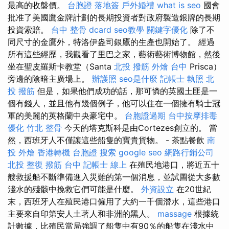
最高的收盤價。
台胞證 落地簽
戶外婚禮
what is seo
國會
批准了美國鷹金牌計劃的長期投資者對政府製造銀牌的長期
投資索賠。
台中 整骨 dcard
seo教學
關鍵字優化
除了不
同尺寸的金鷹外，特洛伊盎司銀鷹的生產也開始了。 經過
所有這些經歷，我觀看了里巴之家，藝術藝術博物館，然後
坐在聖皮羅斯卡教堂（Santa
北投 撥筋
外燴 台中
Prisca）
旁邊的陰暗主廣場上。
辦護照
seo是什麼
記帳士 執照
北
投 撥筋
但是，如果他們成功的話，那可憐的英國土匪是一
個有錢人，並且他有幾個例子，他可以住在一個擁有騎士冠
軍的美麗的英格蘭中央豪宅中。
台胞證過期
台中按摩排毒
優化
竹北 整骨
今天的塔克斯科是由Cortezes創立的。 當
然，西班牙人不僅讓這些船隻的寶貴貨物。 - 茶點餐飲
南
投 外燴
香港轉機 台胞證
搜索
google seo
網路行銷公司
北投 整復
撥筋 台中
記帳士 線上
在殖民地港口，將近五十
艘救援船不斷準備進入災難的第一個消息，並試圖從大多數
淺水的殘骸中挽救它們可能是什麼。
外資設立
在20世紀
末，西班牙人在殖民港口僱用了大約一千個潛水，這些港口
主要來自印第安人土著人和非洲的黑人。
massage
根據統
計數據，比殖民當局強調了船隻中有90％的船隻在淺水中