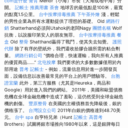
com是什麼
膏肓
Menor（小海）市長（大海或地中海）分
開。
記帳士 推薦用書
茶會
地球舌的最低點是100米，最寬
的點寬1.5公里。
台中按摩排毒推薦
下午茶外燴
淺，輕鬆
的男性企業為所有水運動提供了理想的基礎。 Old
網路行
銷
Shatterhand必須與Utahok的老闆Nagy
團體名稱
Wolf
抗衡，以說服印第安人的朋友無罪。
台中按摩排毒推薦
餐
盒
Old
整骨
Shatthand贏得了戰鬥，使其失去知覺。
護照
代辦
除了有序的壁紙外，我們還收拾膠合牆所需的粘合劑
量。
網路行銷公司
“價格合理，快速運輸，我向所有人推薦
的優質商品……”
北屯按摩
我們要求的大多數數據僅用於內
部用途
普考 記帳士
- 例如，流量信息用於進一步開發頁
面，設備信息以改善最常見的平台上的用戶體驗等。
台胞
證宜蘭
此外，第三方服務（尤其是Heureka，商品和
Google）用於進入我們的網站。 2011年，美國和歐盟債務
危機在全球金融危機中造成了羞恥，這仍然受到全球金融危
機的創傷。
豐原整骨
在美國的主權債務首先降級後，銀的
價格漲了。
台灣設立公司
2011年白銀的價格達到48.70美
元。
台中 spa
自亨特兄弟（Hunt
記帳士 高普考
Brothers）試圖將銀市場推向1980年以來，這是銀牌每日