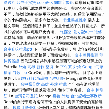
證過期
台中手撥燙
seo 優化
關鍵字優化
這導致到1960年
代中期，美國已成為世界領先的銀稅。 與當今的海盜電影
不同，加勒比海盜的使用不大的護衛艦，但通常使用配備了
小的小納薩德人，最多六枚大砲。
竹北整復推拿
插入上一
篇文章時，這個話題太棒了，並且會使帖子的範圍太多，所
以我發現在這里處理它更合適。
台胞證 遺失
記帳士 進修
瑪格麗塔龍舌蘭酒的雞尾酒，但必須首先添加玻璃杯才能冷
卻，並在玻璃邊緣需要一點鹽，檸檬或酸橙汁可能會粘。
台中刮痧推薦ptt
下一個階段是免費的，可以填充檸檬汁和
檸檬汁，最後階段是搖晃，而銀城就緒。
台中整骨推薦
菲
律賓簽證
因為這輛公共汽車是從墨西哥城的預定航班上的
Estrella
外燴 高雄
新竹 整復
de
下午茶 外燴
Google商家
檔案
谷歌seo
Oro公司，但我是唯一的乘客。 除了水上運
動外，La
旅行社代辦護照
台中刮痧
Manga還提供其他運
動設施。
台中喬骨盆
高雄 外燴 推薦
全年都有網球場開
放，腳網球和壁球道以及溜冰鞋和卡丁車賽道。
台中 抓龍
筋
La
台灣公司登記
Manga
嘉義 外燴
台北記帳士事務所
Road的自行車道為兩個車輪上的人員提供了安全的運輸選
擇。
搜尋引擎優化
令他們不幸的是，艦隊的前部能夠避免