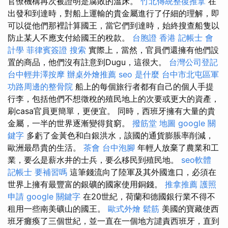
官僚機構再次被證明是腐敗的溫床。
竹北傳統整復推拿
在
出發和到達時，對船上運輸的貴金屬進行了仔細的理解，即
可以從他們那裡計算國王，當它們到達時，始終搜查船隻以
防止某人不應支付給國王的稅款。
台胞證 香港
記帳士 會
計學
菲律賓簽證
搜索
實際上，當然，官員們還擁有他們設
置的商品，他們沒有註意到Dugu，這很大。
台灣公司登記
台中輕井澤按摩
辦桌外燴推薦
seo 是什麼
台中市北屯區軍
功路周邊的整骨院
船上的每個旅行者都有自己的個人手提
行李，包括他們不想徵稅的殖民地上的次要或更大的資產，
刷casa官員更簡單，更便宜。 同時，西班牙擁有大量的貴
金屬，一半的世界逐漸變得貧窮。
撥筋堂 地圖
google 關
鍵字
多虧了金黃色和白銀洪水，該國的通貨膨脹率削減，
歐洲最昂貴的生活。
茶會
台中泡腳
年輕人放棄了農業和工
業，要么是薪水井的士兵，要么移民到殖民地。
seo軟體
記帳士 要補習嗎
這筆錢流向了陸軍及其外國進口，必須在
世界上擁有最豐富的銀礦的國家使用銅錢。
推拿推薦
護照
申請
google 關鍵字
在20世紀，荷蘭和德國銀行業不得不
租用一些南美礦山的國王。
歐式外燴
鬆筋
美國的寶藏使西
班牙癱瘓了三個世紀，並一直在一個地方譴責西班牙，直到