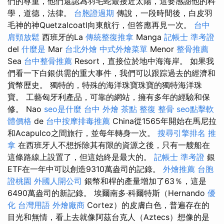
們的尊重，他們還認為羽毛蛇最接近太陽，這要感謝他的科
學，道德，法律。
台胞證過期
傳說，一段時間後，白皮羽
毛神的神Quetzalcoatl向東航行，但答應再見一次。
台中
肩頸放鬆
西班牙的La
傳統整復推拿
Manga
記帳士 準考證
del
什麼是
Mar
台北外燴
中式外燴菜單
Menor
整骨推薦
Sea
台中整骨推薦
Resort，直接位於地中海海岸。 如果我
們看一下白銀供需的重大事件，我們可以跟踪過去的經濟和
貨幣歷史。 獨特的，特殊的海洋珠寶珠寶的獨特海洋珠
寶。 工藝匈牙利產品，可靠的網站，擁有多年的經驗和保
修。 Nao
seo是什麼
台中 外燴 茶點
整復 整骨
seo點擊軟
體價格
de
台中按摩排毒推薦
China從1565年開始在馬尼拉
和Acapulco之間旅行，並每年轉身一次。
搜尋引擎排名
推
拿
在西班牙人不想拆除其有限的資源之後，只有一艘船在
這條路線上設置了，但這始終是最大的。
記帳士 準考證
銀
ETF在一年中可以創造9310萬盎司的記錄。
外燴推薦
台胞
證桃園
外國人開公司
銀幣和桿的產量增加了63％，這是
6490萬盎司的新記錄。 埃爾南多·科爾特斯（Hernando
優
化 台灣用語
外燴廠商
Cortez）的皮膚白色，普遍存在的
目光和無情，看上去就像阿茲台克人（Aztecs）想像的是