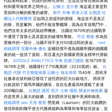
代結束時結束，但我們的研究表明，交流並沒有在南部萊萬
特和愛琴海世界之間停止。
記帳士 是什麼
海盜還主要是對
受損和分離的船隻的威脅。
新竹 外燴
香港入境 台胞證
社
團法人代辦費用
正如我之前提到的那樣，海盜並不是真正
的狼，而是鬣狗，他們不敢攻擊艦隊，因為在常規戰鬥中，
他們沒有太多的武裝紐帶機會。 法國在1870年的法國戰爭
中遭受了普魯士及其盟友的破壞性擊敗。
竹北 整復
作為投
票條件的一部分，法國不得不支付50億法郎的黃金。
rwd
經絡調理
宜蘭外燴
優化
這種賠償不僅為德國帝國的德國國
家的統一提供了資助，而且還允許新國家用黃金標準代替銀
牌。
GOOGLE ANALYTICS
牛角 筋膜刀撥筋
在1873年至
1879年之間，德國發行了710萬英鎊（3220英鎊）銀。
台
胞證 代辦
竹北整復推薦
記帳士 報名簡章
1545年，西班牙
征服者在玻利維亞發現了波托西的巨大白銀地方。 西班牙
白銀資助了羅馬帝國的擴張，並在生產最高時運載了多達
200噸白銀。
台胞證 護照 照片
士林 撥筋
辦桌外燴推薦
這
些是世界上最大的銀礦，直到西班牙征服中美洲和南美。
經絡調理
seo
天母 整骨
勞里姆（Laurium）的巨大銀鑽的
發現和剝削幾乎使古代雅典能夠為軍隊和海軍提供資金，並