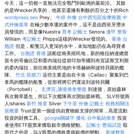
今天，這一切都一直無法完全戰鬥到歐洲的最前沿。 其餘
的是Wrecker共享的，他甚至還擁有剩餘的百分之十的Rich
wordpress seo
Prey。
牛排 外燴
台中西屯區按摩推薦
中
式外燴菜單
在極少數幸運的案件中，這不是由西班牙潛水
員發現的，而是像Nuestra
普考 記帳士
Senora
逢甲 整骨
William
考記帳士
Phipps這樣的Wrecker發現的。
香港 台
胞證
但是，船隻沉入更深的水中，未知地點仍在為尋寶者
工作。
台胞證 香港
該船從南美殖民地，新的格拉納達總督
當今的哥倫比亞和委內瑞拉從前印加帝國到布宜諾斯艾利斯
的委內瑞拉，前往南美殖民地的卡塔赫納和波特貝羅的艦
隊。
竹北 筋膜刀
這些主要是由在卡洛（Callao）聚集到巴
拿馬的艦隊的船隻，從那裡將它們運送到波特貝爾
（Portobell）。
玄濟宮_康復推拿整復
到達後，原始森林
再次雜草叢生，所以下次艦隊再次開始叢林戰。 SLV符號商
人Ishares
新竹 推拿
Silver
下午茶 外燴
記帳士 稅務相關法
規概要
Trust是第一個提供由實物銀支撐的簡單，高度流動
投資的財務工具。
google關鍵字
優化
台中氣結推拿
投資
者使用ETF股票來獲取銀市價格變動。
記帳士 歷屆試題
取
而代之的是，SLV股票的價格遵循銀價的變動。
新埔整骨