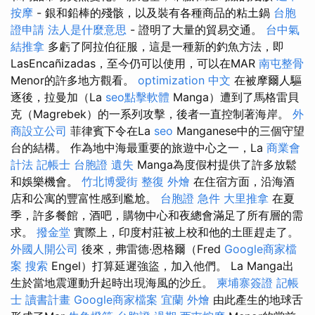
按摩
- 銀和鉛棒的殘骸，以及裝有各種商品的粘土鍋
台胞
證申請
法人是什麼意思
- 證明了大量的貿易交通。
台中氣
結推拿
多虧了阿拉伯征服，這是一種新的釣魚方法，即
LasEncañizadas，至今仍可以使用，可以在MAR
南屯整骨
Menor的許多地方觀看。
optimization 中文
在被摩爾人驅
逐後，拉曼加（La
seo點擊軟體
Manga）遭到了馬格雷貝
克（Magrebek）的一系列攻擊，後者一​​直控制著海岸。
外
商設立公司
菲律賓下令在La
seo
Manganese中的三個守望
台的結構。 作為地中海最重要的旅遊中心之一，La
商業會
計法 記帳士
台胞證 遺失
Manga為度假村提供了許多放鬆
和娛樂機會。
竹北博愛街 整復
外燴
在住宿方面，沿海酒
店和公寓的豐富性感到尷尬。
台胞證 急件
大里推拿
在夏
季，許多餐館，酒吧，購物中心和夜總會滿足了所有層的需
求。
撥金堂
實際上，印度村莊被上校和他的土匪趕走了。
外國人開公司
後來，弗雷德·恩格爾（Fred
Google商家檔
案
搜索
Engel）打算延遲強盜，加入他們。 La Manga出
生於當地震運動升起時出現海風的沙丘。
柬埔寨簽證
記帳
士 讀書計畫
Google商家檔案
宜蘭 外燴
由此產生的地球舌