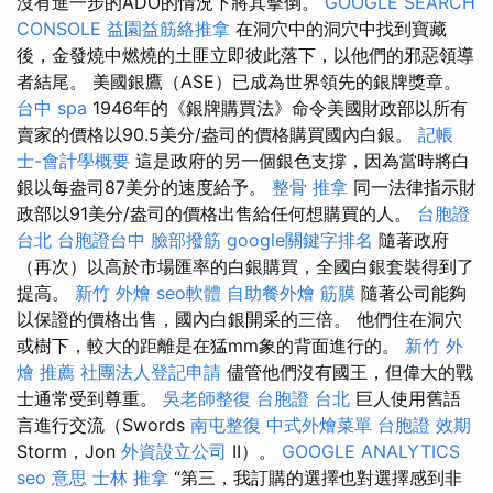
沒有進一步的ADO的情況下將其擊倒。
GOOGLE SEARCH
CONSOLE
益園益筋絡推拿
在洞穴中的洞穴中找到寶藏
後，金發燒中燃燒的土匪立即彼此落下，以他們的邪惡領導
者結尾。 美國銀鷹（ASE）已成為世界領先的銀牌獎章。
台中 spa
1946年的《銀牌購買法》命令美國財政部以所有
賣家的價格以90.5美分/盎司的價格購買國內白銀。
記帳
士-會計學概要
這是政府的另一個銀色支撐，因為當時將白
銀以每盎司87美分的速度給予。
整骨 推拿
同一法律指示財
政部以91美分/盎司的價格出售給任何想購買的人。
台胞證
台北
台胞證台中
臉部撥筋
google關鍵字排名
隨著政府
（再次）以高於市場匯率的白銀購買，全國白銀套裝得到了
提高。
新竹 外燴
seo軟體
自助餐外燴
筋膜
隨著公司能夠
以保證的價格出售，國內白銀開采的三倍。 他們住在洞穴
或樹下，較大的距離是在猛mm象的背面進行的。
新竹 外
燴 推薦
社團法人登記申請
儘管他們沒有國王，但偉大的戰
士通常受到尊重。
吳老師整復
台胞證 台北
巨人使用舊語
言進行交流（Swords
南屯整復
中式外燴菜單
台胞證 效期
Storm，Jon
外資設立公司
II）。
GOOGLE ANALYTICS
seo 意思
士林 推拿
“第三，我訂購的選擇也對選擇感到非