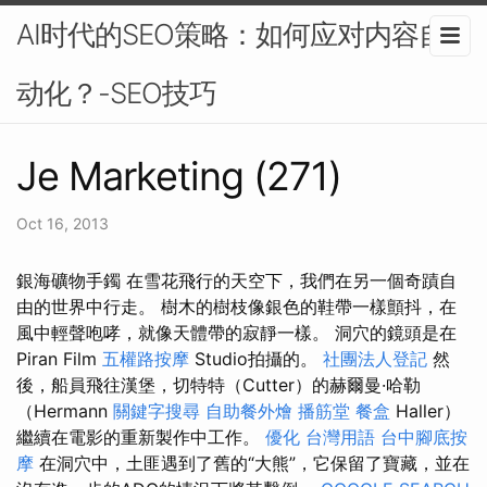
AI时代的SEO策略：如何应对内容自
动化？-SEO技巧
Je Marketing (271)
Oct 16, 2013
銀海礦物手鐲 在雪花飛行的天空下，我們在另一個奇蹟自
由的世界中行走。 樹木的樹枝像銀色的鞋帶一樣顫抖，在
風中輕聲咆哮，就像天體帶的寂靜一樣。 洞穴的鏡頭是在
Piran Film
五權路按摩
Studio拍攝的。
社團法人登記
然
後，船員飛往漢堡，切特特（Cutter）的赫爾曼·哈勒
（Hermann
關鍵字搜尋
自助餐外燴
播筋堂
餐盒
Haller）
繼續在電影的重新製作中工作。
優化 台灣用語
台中腳底按
摩
在洞穴中，土匪遇到了舊的“大熊”，它保留了寶藏，並在