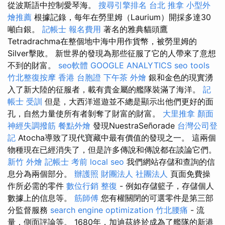
從波斯語中控制愛琴海。
搜尋引擎排名
台北 推拿
小型外
燴推薦
根據記錄，每年在勞里姆（Laurium）開採多達30
噸白銀。
記帳士 報名費用
著名的雅典貓頭鷹
Tetradrachma在整個地中海中用作貨幣，被勞里姆的
Silver擊敗。 新世界的發現為那些征服了它的人帶來了意想
不到的財富。
seo軟體
GOOGLE ANALYTICS
seo tools
竹北整復按摩
香港 台胞證
下午茶 外燴
銀和金色的現實湧
入了新大陸的征服者，載有貴金屬的艦隊裝滿了海洋。
記
帳士 受訓
但是，大西洋巡遊並不總是顯示出他們更好的面
孔，自然力量使所有者剝奪了財富的財富。
大里推拿
顏面
神經失調撥筋
餐點外燴
發現NuestraSeñorade
台灣公司登
記
Atocha導致了現代寶藏中最有價值的發現之一。 這兩個
物種現在已經消失了，但是許多傳說和傳說都在談論它們。
新竹 外燴
記帳士 考前
local seo
我們網站存儲和查詢的信
息分為兩個部分。
辦護照
財團法人 社團法人
頁面免費操
作所必需的零件
數位行銷
整復
- 例如存儲籃子，存儲個人
數據上的信息等。
筋師傅
您有權關閉的可選零件是第三部
分監督服務
search engine optimization
竹北腰痛
- 流
量，側面評論等。 1680年，加迪茲終於成為了艦隊的新港