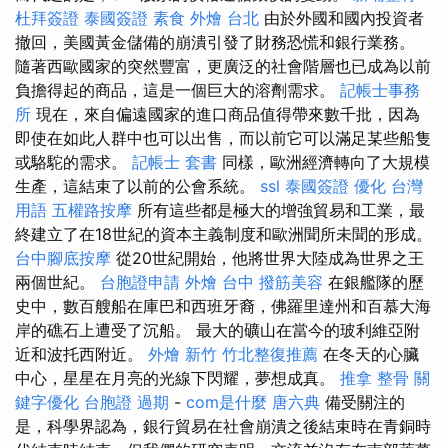
杜拜簽證
泰國簽證
素食 外燴 台北
由於外國和國內投資者
撤回，美國黃金儲備的崩潰引發了財務恐慌和銀行業務。
隨著西歐國家的突然豐富，更廣泛的社會階層也已成為以前
負擔得起的商品，這是一個巨大的溶劑需求。
記帳士事務
所
現在，來自偏遠國家的進口商品值得帶來數千批，因為
即使在如此人群中也可以出售，而以前它可以滿足某些船隻
或駱駝的需求。
記帳士 套書
同樣，歐洲經濟轉向了大規模
生產，這結束了以前的公會系統。
ssl
泰國簽證
優化 台灣
用語
五權路按摩
所有這些都是極大的增強貿易和工業，最
終建立了在18世紀的資本主義制度和歐洲聞所未聞的形成。
台中腳底按摩
從20世紀開始，他將世界大陸成為世界之王
兩個世紀。
台胞證申請
外燴 台中
撥筋美容
在銀艦隊的歷
史中，數百艘船在庫巴和西班牙裔，佛羅里達州和百慕大海
岸的礁石上遭受了沉船。 最大的礦山在當今的玻利維亞附
近和波托西附近。
外燴 新竹
竹北整復推薦
在冬天的心臟
中心，星星在月亮的光線下閃耀，夢想成真。
推拿 整骨
關
鍵字優化
台胞證 過期
-
com是什麼
唐六典
備受關注的
是，科學界認為，銀行貿易在社會崩潰之後結束時在青銅時