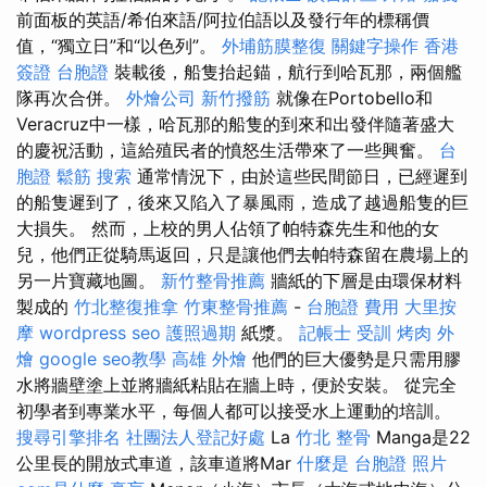
前面板的英語/希伯來語/阿拉伯語以及發行年的標稱價
值，“獨立日”和“以色列”。
外埔筋膜整復
關鍵字操作
香港
簽證 台胞證
裝載後，船隻抬起錨，航行到哈瓦那，兩個艦
隊再次合併。
外燴公司
新竹撥筋
就像在Portobello和
Veracruz中一樣，哈瓦那的船隻的到來和出發伴隨著盛大
的慶祝活動，這給殖民者的憤怒生活帶來了一些興奮。
台
胞證
鬆筋
搜索
通常情況下，由於這些民間節日，已經遲到
的船隻遲到了，後來又陷入了暴風雨，造成了越過船隻的巨
大損失。 然而，上校的男人佔領了帕特森先生和他的女
兒，他們正從騎馬返回，只是讓他們去帕特森留在農場上的
另一片寶藏地圖。
新竹整骨推薦
牆紙的下層是由環保材料
製成的
竹北整復推拿
竹東整骨推薦
-
台胞證 費用
大里按
摩
wordpress seo
護照過期
紙漿。
記帳士 受訓
烤肉 外
燴
google seo教學
高雄 外燴
他們的巨大優勢是只需用膠
水將牆壁塗上並將牆紙粘貼在牆上時，便於安裝。 從完全
初學者到專業水平，每個人都可以接受水上運動的培訓。
搜尋引擎排名
社團法人登記好處
La
竹北 整骨
Manga是22
公里長的開放式車道，該車道將Mar
什麼是
台胞證 照片