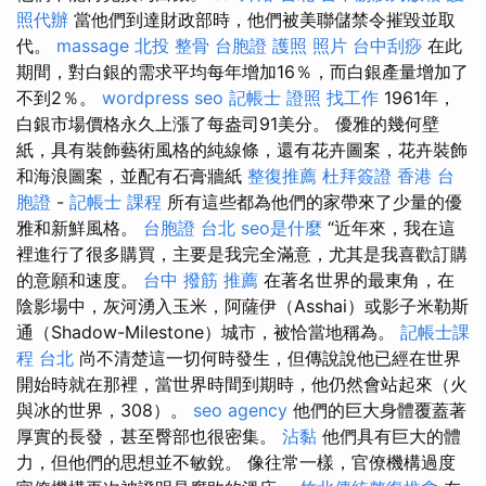
照代辦
當他們到達財政部時，他們被美聯儲禁令摧毀並取
代。
massage
北投 整骨
台胞證 護照 照片
台中刮痧
在此
期間，對白銀的需求平均每年增加16％，而白銀產量增加了
不到2％。
wordpress seo
記帳士 證照 找工作
1961年，
白銀市場價格永久上漲了每盎司91美分。 優雅的幾何壁
紙，具有裝飾藝術風格的純線條，還有花卉圖案，花卉裝飾
和海浪圖案，並配有石膏牆紙
整復推薦
杜拜簽證
香港 台
胞證
-
記帳士 課程
所有這些都為他們的家帶來了少量的優
雅和新鮮風格。
台胞證 台北
seo是什麼
“近年來，我在這
裡進行了很多購買，主要是我完全滿意，尤其是我喜歡訂購
的意願和速度。
台中 撥筋 推薦
在著名世界的最東角，在
陰影場中，灰河湧入玉米，阿薩伊（Asshai）或影子米勒斯
通（Shadow-Milestone）城市，被恰當地稱為。
記帳士課
程 台北
尚不清楚這一切何時發生，但傳說說他已經在世界
開始時就在那裡，當世界時間到期時，他仍然會站起來（火
與冰的世界，308）。
seo agency
他們的巨大身體覆蓋著
厚實的長發，甚至臀部也很密集。
沾黏
他們具有巨大的體
力，但他們的思想並不敏銳。 像往常一樣，官僚機構過度