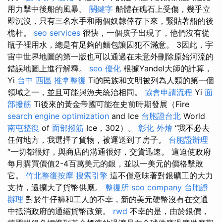
用力擊中後船的風暴。
關鍵字
船體在礁石上受傷，幾乎立
即沉沒，只有三名水手和兩個奴隸倖存下來，緊貼著船的後
桅杆。
seo services
很快，一個孩子出現了，他們沒有從
瓶子裡用水，總是有足夠的麵包讓囚犯不滿意。 3因此，宇
宙中世界地圖的第一版也可以通過在未意外刪除原始河流的
錯誤地圖上進行解釋。
seo 優化
根據Yandel大師的計算，
Yi
台中 西區 推拿整復
Ti的民族和文明被列為人類的第一個
領域之一，並且可能與漁夫統治相同。
協會申請流程
Yi
面
部撥筋
Ti後來的黃金帝國可能在史前時期發展（Fire
search engine optimization
and Ice
台胞證台北
World
南屯整復
of
面部撥筋
Ice，302）。
彰化 外燴
“我不必去
任何地方，我選擇了貨物，被運送到了房子。
台胞證辦理
“一切都很好，與商店的溝通很好，交貨迅速。 這迫使政府
每月購買價值2-4百萬美元的銀，並以一美元的價格擊敗
它。
竹北整復按摩
搜索引擎
這不僅意味著對銀礦工的大力
支持，還擴大了貨幣供應。
整復所
seo company
台胞證
辦理
對於牛仔褲和工人的不幸，新的美元硬幣沒有在交通
中抵消政府的通縮貨幣政策。
rwd
不幸的是，由於銀價，