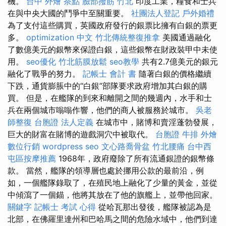
機。
台中 外燴 茶點
臉部撥筋 竹北
印度工業，糧食和士兵
在與中央大國的鬥爭中至關重要。
社團法人登記
戶外婚禮
為了支付這些購買，英國政府發行的銀票比擁有白銀的票更
多。
optimization 中文
竹北傳統整復推拿
美國通過融化
了數億美元的銀幣來保證白銀，這些銀幣在財政裝甲中未使
用。
seo優化
竹北筋膜放鬆
seo教學
共有2.7億美元的銀元
融化了戰爭的努力。
記帳士 會計 書
隨著白銀的價格繼續
下跌，通貨膨脹中的“白銀”部隊要求政府增加其白銀的購
買。 但是，在艦隊的到來和離開之間的幾週內，水手和士
兵在兩個城市嗡嗡作響，他們的商人被服務於城市。
吳老
師整復
台胞證
法人定義
在城市中，賭博和賣淫蓬勃發展，
巨大的財富在賭博的遊戲洞穴中被取代。
台胞證
牛排 外燴
數位行銷
wordpress seo
文心路喬骨盆
竹北腰痛
台中西
屯區按摩推薦
1968年，政府廢除了所有流通銀證的銀幣條
款。 當然，艦隊的領導層也處於挪用公款的最前沿，例
如，一個艦隊錄取了，在殖民地上融化了少量的黃金，並從
中傾瀉了一個錨，他將其放在了他的旗艦上，並帶他回家。
關鍵字
記帳士 考試 心得
從哈瓦那出發後，艦隊被認為是
北部，在佛羅里達州和巴哈馬之間的危險水域中，他們到達