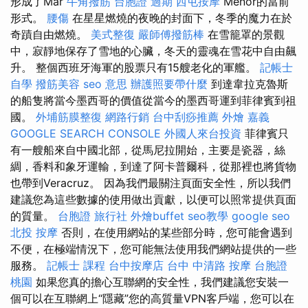
形成了Mar
牛角撥筋
台胞證 過期
西屯按摩
Menor的當前
形式。
腰傷
在星星燃燒的夜晚的封面下，冬季的魔力在於
奇蹟自由燃燒。
美式整復
嚴師傅撥筋棒
在雪籠罩的景觀
中，寂靜地保存了雪地的心臟，冬天的靈魂在雪花中自由飆
升。 整個西班牙海軍的股票只有15艘老化的軍艦。
記帳士
自學
撥筋美容
seo 意思
辦護照要帶什麼
到達韋拉克魯斯
的船隻將當今墨西哥的價值從當今的墨西哥運到菲律賓到祖
國。
外埔筋膜整復
網路行銷
台中刮痧推薦
外燴 嘉義
GOOGLE SEARCH CONSOLE
外國人來台投資
菲律賓只
有一艘船來自中國北部，從馬尼拉開始，主要是瓷器，絲
綢，香料和象牙運輸，到達了阿卡普爾科，從那裡也將貨物
也帶到Veracruz。 因為我們最關注頁面安全性，所以我們
建議您為這些數據的使用做出貢獻，以便可以照常提供頁面
的質量。
台胞證 旅行社
外燴buffet
seo教學
google seo
北投 按摩
否則，在使用網站的某些部分時，您可能會遇到
不便，在極端情況下，您可能無法使用我們網站提供的一些
服務。
記帳士 課程
台中按摩店
台中 中清路 按摩
台胞證
桃園
如果您真的擔心互聯網的安全性，我們建議您安裝一
個可以在互聯網上“隱藏”您的高質量VPN客戶端，您可以在