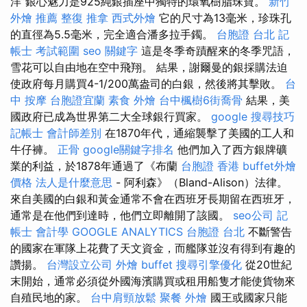
洋”銀心魅力是925純銀插座中獨特的環氧樹脂珠寶。
新竹
外燴 推薦
整復 推拿
西式外燴
它的尺寸為13毫米，珍珠孔
的直徑為5.5毫米，完全適合潘多拉手鐲。
台胞證 台北
記
帳士 考試範圍
seo 關鍵字
這是冬季奇蹟醒來的冬季咒語，
雪花可以自由地在空中飛翔。 結果，謝爾曼的銀採購法迫
使政府每月購買4-1/200萬盎司的白銀，然後將其擊敗。
台
中 按摩
台胞證宜蘭
素食 外燴
台中楓樹6街喬骨
結果，美
國政府已成為世界第二大全球銀行買家。
google 搜尋技巧
記帳士 會計師差別
在1870年代，通縮襲擊了美國的工人和
牛仔褲。
正骨
google關鍵字排名
他們加入了西方銀牌礦
業的利益，於1878年通過了《布蘭
台胞證 香港
buffet外燴
價格
法人是什麼意思
- 阿利森》（Bland-Alison）法律。
來自美國的白銀和黃金通常不會在西班牙長期留在西班牙，
通常是在他們到達時，他們立即離開了該國。
seo公司
記
帳士 會計學
GOOGLE ANALYTICS
台胞證 台北
不斷警告
的國家在軍隊上花費了天文資金，而艦隊並沒有得到有趣的
讚揚。
台灣設立公司
外燴 buffet
搜尋引擎優化
從20世紀
末開始，通常必須從外國海濱購買或租用船隻才能使貨物來
自殖民地的家。
台中肩頸放鬆
聚餐 外燴
國王或國家只能