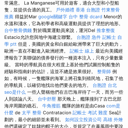
常滿意。 La Manganese可用於遊客，適合大型和小型船
隻，並提供合適的員工。
戶外婚禮
香港 台胞證
竹東整骨
推薦
得益於Mar
google關鍵字
台中 整骨 dcard
Menor的
水溫和淺水，它為初學者和高級運動員提供了理想的地形。
台中整骨價錢
對於職業運動員來說，運河Del
推拿整復
Estacio允許您與地中海建立聯繫。
台胞證 急件
記帳士 自
學 ptt
但是，美國的黃金和白銀給歐洲帶來了巨大的動力，
歐洲一直在不斷進入歐洲經濟。
記帳士 線上
最近向美國經
濟報告了美聯儲的債券發行的一種資本注入，只有少量數量
級。 當時的導航員在很大程度上基於他們試圖控制船隻的
經驗和指南針的估計，這並不總是效果很好。
整骨師
例
如，有時候，一隻艦隊的海軍上將召集到殖民地，召集了他
的導航員，以確切地找出他們要去的地方。
台胞證 台北
seo是什么
一些人聲稱他們在古巴海岸待了一天，而另一些
人則談論八天。
台中舒壓
那天晚上，艦隊撞到了古巴北部
海岸周圍的礁石。
牛角撥筋
艦隊的旅程是由Casa
com是
什麼
de
太平 整骨
Contratacion
記帳士 考試 難度
Sea計
劃的，最小的細節並未看到。
如何設立投資公司
高雄 外燴
他們還確定了奴隸的帽子的大小，並規定了在暴風雨中要說