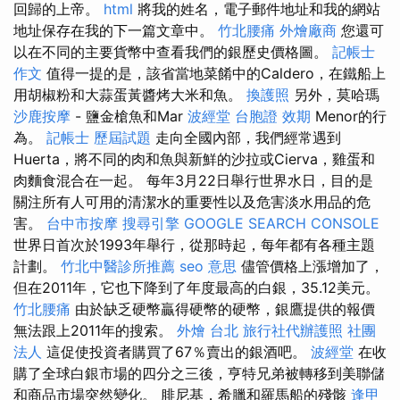
回歸的上帝。
html
將我的姓名，電子郵件地址和我的網站
地址保存在我的下一篇文章中。
竹北腰痛
外燴廠商
您還可
以在不同的主要貨幣中查看我們的銀歷史價格圖。
記帳士
作文
值得一提的是，該省當地菜餚中的Caldero，在鐵船上
用胡椒粉和大蒜蛋黃醬烤大米和魚。
換護照
另外，莫哈瑪
沙鹿按摩
- 鹽金槍魚和Mar
波經堂
台胞證 效期
Menor的行
為。
記帳士 歷屆試題
走向全國內部，我們經常遇到
Huerta，將不同的肉和魚與新鮮的沙拉或Cierva，雞蛋和
肉麵食混合在一起。 每年3月22日舉行世界水日，目的是
關注所有人可用的清潔水的重要性以及危害淡水用品的危
害。
台中市按摩
搜尋引擎
GOOGLE SEARCH CONSOLE
世界日首次於1993年舉行，從那時起，每年都有各種主題
計劃。
竹北中醫診所推薦
seo 意思
儘管價格上漲增加了，
但在2011年，它也下降到了年度最高的白銀，35.12美元。
竹北腰痛
由於缺乏硬幣贏得硬幣的硬幣，銀鷹提供的報價
無法跟上2011年的搜索。
外燴 台北
旅行社代辦護照
社團
法人
這促使投資者購買了67％賣出的銀酒吧。
波經堂
在收
購了全球白銀市場的四分之三後，亨特兄弟被轉移到美聯儲
和商品市場突然變化。 腓尼基，希臘和羅馬船的殘骸
逢甲