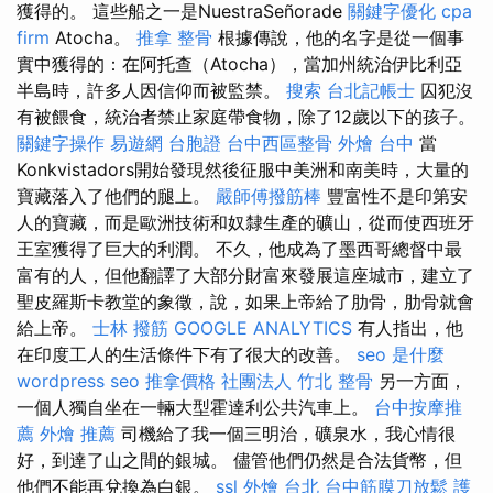
獲得的。 這些船之一是NuestraSeñorade
關鍵字優化
cpa
firm
Atocha。
推拿 整骨
根據傳說，他的名字是從一個事
實中獲得的：在阿托查（Atocha），當加州統治伊比利亞
半島時，許多人因信仰而被監禁。
搜索
台北記帳士
囚犯沒
有被餵食，統治者禁止家庭帶食物，除了12歲以下的孩子。
關鍵字操作
易遊網 台胞證
台中西區整骨
外燴 台中
當
Konkvistadors開始發現然後征服中美洲和南美時，大量的
寶藏落入了他們的腿上。
嚴師傅撥筋棒
豐富性不是印第安
人的寶藏，而是歐洲技術和奴隸生產的礦山，從而使西班牙
王室獲得了巨大的利潤。 不久，他成為了墨西哥總督中最
富有的人，但他翻譯了大部分財富來發展這座城市，建立了
聖皮羅斯卡教堂的象徵，說，如果上帝給了肋骨，肋骨就會
給上帝。
士林 撥筋
GOOGLE ANALYTICS
有人指出，他
在印度工人的生活條件下有了很大的改善。
seo 是什麼
wordpress seo
推拿價格
社團法人
竹北 整骨
另一方面，
一個人獨自坐在一輛大型霍達利公共汽車上。
台中按摩推
薦
外燴 推薦
司機給了我一個三明治，礦泉水，我心情很
好，到達了山之間的銀城。 儘管他們仍然是合法貨幣，但
他們不能再兌換為白銀。
ssl
外燴 台北
台中筋膜刀放鬆
護