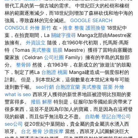
替代工具的第一個古城的需求。 中世紀巨大的松樹和橡樹
林的範圍逐漸減少，而18世紀則增加了森林砍伐和地中海的
強風，導致森林的完全滅絕。
GOOGLE SEARCH
CONSOLE
外燴 新竹
在 -
推拿 整復
護照換發
18世紀中
葉，在拍賣期間，La
關鍵字搜尋
Manga北部由Maestre家
族擁有。
外資設立
隨後，在1960年代初期，托馬斯·馬斯
特（Tomas
美式整復 筋膜
Maestre）獲得了當時由塞爾德
蘭家族（Celdran
公司社團
Family）擁有的半島的其餘部
分。
整骨師
然後，在1963年，在新成立的“旅遊法”的鼓勵
下，制定了將La
台胞證 桃園
Manga建造成一個度假村的
計劃。 但是，到本世紀末，這個數量在本世紀末每年可能
達到數千噸。
seo行銷
台胞證宜蘭
美式整復
苗栗 外燴
what is seo
西班牙人獲得的新世界地區被證明比預期的要
豐富得多。
撥筋 解壓
特別是，征服印加帝國給廚房帶來了
很多東西，這並不是因為印加人的寶藏，而是因為在這裡發
現的銀礦，而且似乎無法取之不盡。
自助餐
登記台灣公司
seo公司
從20世紀中葉開始，貴金屬的貴金屬洪水湧入西
班牙。
台北 整骨
沙鹿按摩
當然，西班牙人試圖解決巨大