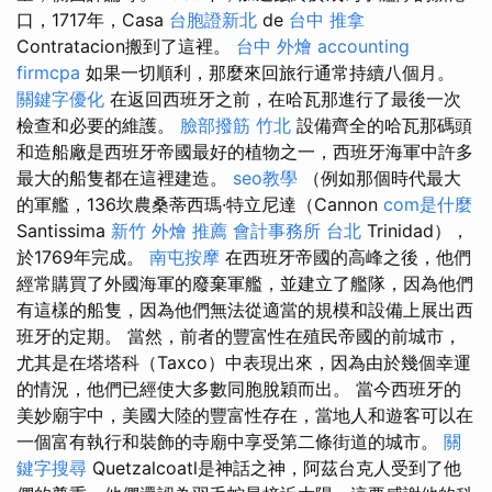
口，1717年，Casa
台胞證新北
de
台中 推拿
Contratacion搬到了這裡。
台中 外燴
accounting
firmcpa
如果一切順利，那麼來回旅行通常持續八個月。
關鍵字優化
在返回西班牙之前，在哈瓦那進行了最後一次
檢查和必要的維護。
臉部撥筋 竹北
設備齊全的哈瓦那碼頭
和造船廠是西班牙帝國最好的植物之一，西班牙海軍中許多
最大的船隻都在這裡建造。
seo教學
（例如那個時代最大
的軍艦，136坎農桑蒂西瑪·特立尼達（Cannon
com是什麼
Santissima
新竹 外燴 推薦
會計事務所 台北
Trinidad），
於1769年完成。
南屯按摩
在西班牙帝國的高峰之後，他們
經常購買了外國海軍的廢棄軍艦，並建立了艦隊，因為他們
有這樣的船隻，因為他們無法從適當的規模和設備上展出西
班牙的定期。 當然，前者的豐富性在殖民帝國的前城市，
尤其是在塔塔科（Taxco）中表現出來，因為由於幾個幸運
的情況，他們已經使大多數同胞脫穎而出。 當今西班牙的
美妙廟宇中，美國大陸的豐富性存在，當地人和遊客可以在
一個富有執行和裝飾的寺廟中享受第二條街道的城市。
關
鍵字搜尋
Quetzalcoatl是神話之神，阿茲台克人受到了他