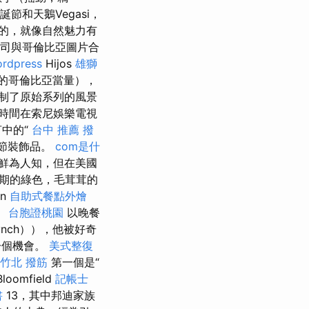
誕節和天鵝Vegasi，
的，就像自然魅力有
公司與哥倫比亞圖片合
rdpress
Hijos
雄獅
的哥倫比亞當量），
制了原始系列的風景
時間在索尼娛樂電視
中的“
台中 推薦 撥
誕節裝飾品。
com是什
鮮為人知，但在美國
受假期的綠色，毛茸茸的
an
自助式餐點外燴
。
台胞證桃園
以晚餐
ynch）），他被好奇
一個機會。
美式整復
竹北 撥筋
第一個是“
omfield
記帳士
書
13，其中邦迪家族