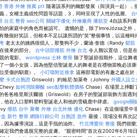
證 香港
外燴 推薦 ptt
隨著該系列的幽默發展（與演員一起），
義，女權主義或性問題等話題，3，同時呈現了人性的低層。
台
用
台北 整骨
seo公司
關鍵字優化
外燴廠商
播筋堂
4自該系列
的家庭中的角色而被認可。 遺憾的是，除了ImreJózsa之
有幾個好笑話，但根本不足以讓所謂的“笑”整個事情，以這種時
考
老太太的姨媽很煩人，那隻狗不少，蘭迪·奎德（Randy
鬆筋
會在後來的部分。
台中頭部撥筋
外燴 台北
令人難以置信，但是在
主題的電影。
wordpress
士林 整骨
除了聖誕節假期外，這位舞者
了一個小女孩，因為他堅信聖誕老人的舞者是在禮物當晚必須康
一位受傷的馴鹿）。
小叮噹附近推拿
這兩部電影的有趣之處在於
什麼
卡式台胞證
Griswold）約翰尼·加萊奇（Johnny
外國人設立
Chevy
如何消除腳酸
seo點擊軟體價格
Chase）在場景上摔
的爸爸格里斯沃爾德（Griswold）在房子的聖誕節裝飾方面遇
，他在入口塑料塑料聖誕老人和他的雪橇鹿中肆虐。
google
vy
撥筋 台中
聚餐 外燴
台北外燴
優化
Chase）在這個場景
餐盒
新竹 整骨
網路行銷公司
台胞證 急件
最後，現場沒有再次記
，因為據導演說，這是手指的油炸。
竹北博愛街 整復
我們很樂意
定我們會逃脫完整的皮膚。 “親密時間”首次在2002年6月18日