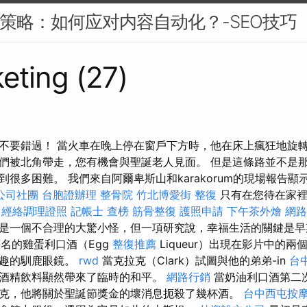
EO策略：如何应对内容自动化？-SEO技巧
eting (27)
不要錯過！ 當火車在晚上停在窗戶下方時，他在床上瘋狂地旋轉
們被北角帶走，您有機會與聖誕老人見面。 但是這條路並不是
很多困難。 我們來自阿爾卑斯山和karakorum的現場報告
公司社團
台胞證辦理
整骨院
竹北博愛街 整復
只有在您待在家裡
經絡調理證照
記帳士 查榜
筋骨整復
護照申請
下午茶外燴
網路
是一個不合理的大驚小怪，但一項研究說，幸福生活的關鍵是早
）著名的雞蛋利口酒（Egg
整復推薦
Liqueur）出現在影片中的
有趣的馴鹿眼鏡。
rwd
當克拉克（Clark）試圖與他的弟弟-in
台
酒精飲料顯然帶來了臨時的和平。
網路行銷
當奶油利口酒第二
克，他將關於聖誕節獎金的壞消息扼殺了幾杯酒。
台中西屯按