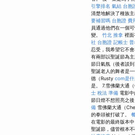
引擎排名
氣結
台胞
清楚地解決了種族主
要補習嗎
台胞證 費
員通過他們在一個可怕
變。
竹北 推拿
裡面
社 台胞證
記帳士 普
忍受，我希望它不
有兩部以聖誕節為
節日氣氛（後者談到
聖誕老人的舞者是
德（Rusty
com是
是。 7.雪佛蘭大通（
士 稅法 準備
電影中
節日燈不想照亮之後
備
雪佛蘭大通（Che
的拳頭被打破了。
在電影的最終版本中
聖誕節，儘管根本不確