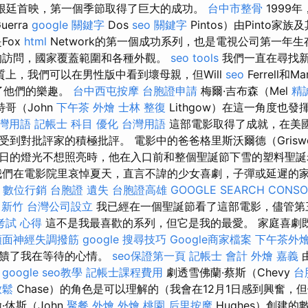
在阿根廷首映，第一個季節取得了巨大的成功。
台中市整骨
1999
erra
google 關鍵字
Dos
seo 關鍵字
Pintos）由Pinto家族
Fox
html
Network的第一個成功系列，也是電視公司第一年
的訪問，國家覆蓋範圍和各種外觀。
seo tools
我們一直在尋找
質上，我們可以在男性版中看到壞母親，但Will
seo
Ferrell和Ma
明了他們的樂趣。
台中西屯按摩
台胞證申請
梅爾·吉布森（Mel
精
特哥（John
下午茶 外燴
士林 整復
Lithgow）在這一角度也
台灣用語
記帳士 科目
優化 台灣用語
這部電影取得了成就，在美國
到對批評家的積極批評。 電影中的爸爸格里斯沃爾德（Grisw
日的燈光不想照亮時，他在入口前和整個聖誕節下雪的塑料聖
們在電影院里哀悼夏天，直言不諱的少女喜劇，子彈或延遲的
數位行銷
台胞證 遺失
台胞證高雄
GOOGLE SEARCH CONSO
 新竹
台灣公司設立
我已經在一個聖誕節看了這部電影，儘管第
考試 心得
這不是我最喜歡的系列，但它是我的最愛。 家庭喜劇
顏面神經失調撥筋
google 搜尋技巧
Google商家檔案
下午茶外
回饋了我在等待的心情。
seo保證第一頁
記帳士 會計
外燴 嘉義
由
。
google seo教學
記帳士課程費用
劇透雪佛蘭·蔡斯（Chevy
台
放鬆
Chase）的角色是可以理解的（我會在12月1日感到興奮，
·休斯（John
聚餐 外燴
外燴 桃園
后里按摩
Hughes）創建