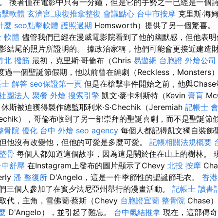
。 後者僅在電影中只有一分鐘，但是它的手勢之一已經是一個
點擊軟體
玄濟宮_康復推拿整復
會議點心
台中市按摩
克里斯·海姆
什麼
seo點擊軟體
護照過期
Hemsworth）提供了另一個驚喜。
 軟體
儘管我們已經在漫威電影院看到了他的幽默感，但他表明
影結尾的照片所證明的。 據政治家稱，他們可能會更接近建造
竹北 撥筋
最初，克里斯·哥倫布（Chris
易遊網 台胞證
外燴公司
求度過一個聖誕節假期，他以前曾在編劇（Reckless，Monste
士 解答
seo保證第一頁
但是在槍擊事件開始之前，他與Chas
社團法人
聚餐 外燴
搜索引擎
凱文·麥卡利斯特（Kevin
膏肓
Mc
斯被迫獲得製作總監耶利米·S·Chechik（Jeremiah
記帳士 
echik），哥倫布收到了另一部崇拜的聖誕喜劇，而不是聖誕節假
整骨院
優化
台中 外燴
seo agency
每個人都記得凱文獨自裝飾
但他沒有改變他，但他的可愛是多麼可愛。
記帳相關法規概要
 整骨
每個人都知道這個故事，因為這是關於住在山上的樹林。 
台中舒壓
在Instagram上發布的圖片顯示了Chevy
北投 按摩
Cha
erly
潘 整復所
D'Angelo，這是一件季節性的聖誕節毛衣。
香港
們三個人參加了在賓夕法尼亞州舉行的漫畫活動。
記帳士 讀書
代，主角，雪佛蘭·蔡斯（Chevy
台胞證宜蘭
整骨院
Chase
麼
D'Angelo），並引起了難忘。
台中氣結推拿
現在，這部傳奇