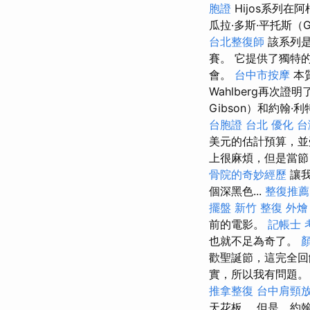
胞證
Hijos系列
瓜拉·多斯·平托斯（Gu
台北整復師
該系列是
賽。 它提供了獨特
會。
台中市按摩
本
Wahlberg再次證
Gibson）和約翰·利
台胞證 台北
優化 
美元的估計預算，並受
上很麻煩，但是當節
骨院的奇妙經歷
讓我
個深黑色...
整復推薦
擺盤
新竹 整復
外燴
前的電影。
記帳士 
也就不足為奇了。
歡聖誕節，這完全
實，所以我有問題
推拿整復
台中肩頸
天花板。 但是，約翰