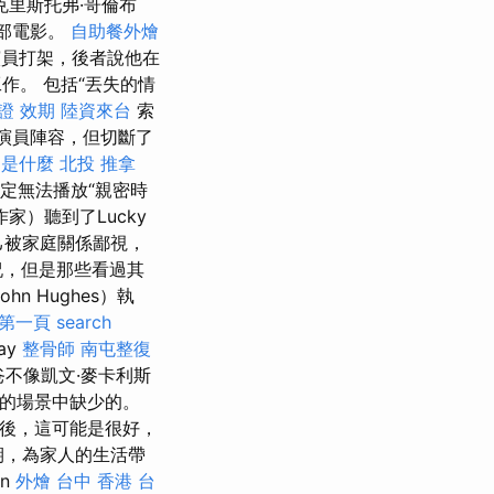
克里斯托弗·哥倫布
這部電影。
自助餐外燴
演員打架，後者說他在
作。 包括“丟失的情
證 效期
陸資來台
索
演員陣容，但切斷了
m是什麼
北投 推拿
決定無法播放“親密時
作家）聽到了Lucky
自己被家庭關係鄙視，
祝，但是那些看過其
 Hughes）執
證第一頁
search
ay
整骨師
南屯整復
不像凱文·麥卡利斯
有趣的場景中缺少的。
後，這可能是很好，
假期，為家人的生活帶
on
外燴 台中
香港 台