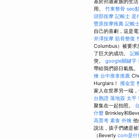
基於邦迪家族的生活
用。
竹東整骨
seo
頭部按摩
記帳士 是
豐原按摩推薦
記帳士
自己的喜劇，這是電
井澤按摩
筋骨整復
Columbus）被要
了巨大的成功。
記帳
突。
google關鍵字
帶給我們節日氣氛。 休
燴
台中推拿推薦
Ch
Hurglars！
撥金堂
家人在世界另一端，
台胞證 落地簽
太平
聚集在一起拍照。
什麼
Brinkley和Bev
高普考
素食 外燴
他
說法，孩子們總是被取
（Beverly
com是什