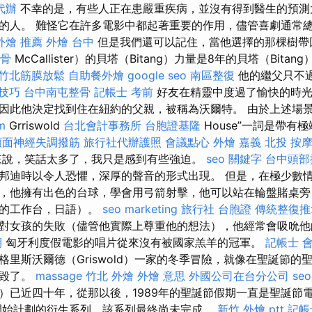
代辦
不幸的是，有些人正在患嚴重疾病，並沒有得到醫生的預測
的人。 難怪它在許多電影中都起著重要的作用，儘管喜劇通常
外燴 推薦
外燴 台中
但是我們還可以記住，當他選擇的那棵樹帶
整骨
McCallister）的貝塔（Bitang）力量是8年的貝塔（Bitan
竹北筋膜放鬆
自助餐外燴
google seo
南區整復
他的繼父只不
尋技巧
台中南屯整骨
記帳士 考前
好友在精靈中度過了愉快的時光
因此他決定找到住在紐約的父親，被稱為沃爾特。 由於上述場
rm
Grriswold
台北會計事務所
台胞證基隆
House”一詞是帶有
顏面神經失調撥筋
旅行社代辦護照
會議點心
外燴 嘉義
北投 按
說，笑話太多了，我只是感到有些強迫。
seo 關鍵字
台中頭部
邦迪時以令人恐懼，深厚的聲音的形式出現。 但是，在極少數
，他擁有出色的台球，學會用弓箭射擊，他可以站在輪盤賭桌旁
佳的工作台，日語）。
seo marketing
旅行社 台胞證
傳統整復推
對女孩的失敗（儘管他實際上尊重他的想法），他經常會吸吮他的
期
匈牙利度假電影的唱片從來沒有被國家羔羊的冠軍。
記帳士 
里斯沃爾德（Griswold）一家的冬季冒險，就像在聖誕節的
被毀了。
massage
竹北 外燴
外燴 意思
外國公司在台分公司
se
）已近四十年，從那以後，1989年的聖誕節假期一直是聖誕節
開始計劃的衍生系列，該系列最終尚未完成。
新竹 外燴 ptt
記帳