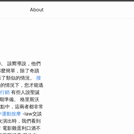
About
。 該嚮導說，他們
那麼簡單，除了奇蹟
顯示了類似的情況。
搜
的情況下，您才能逃
行銷
有些人說聖誕
期準備。 格里斯沃
兩個點中，這兩者都非常
中運動按摩
-law交談
次演出時，我們看到
摩
電影雞蛋利口酒不