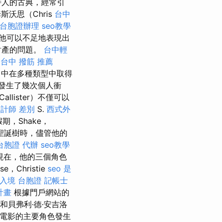
詩人的古典，經常引
斯沃思（Chris
台中
台胞證辦理
seo教學
他可以不足地表現出
財產的問題。
台中輕
台中 撥筋 推薦
rs）中在多種類型中取得
e發生了幾次個人衝
Callister）不僅可以
會計師 差別
S.
西式外
期，Shake，
聖誕樹時，儘管他的
台胞證 代辦
seo教學
現在，他的三個角色
se，Christie
seo 是
入境 台胞證
記帳士
計畫
根據門戶網站的
）和貝弗利·德·安吉洛
電影的主要角色發生