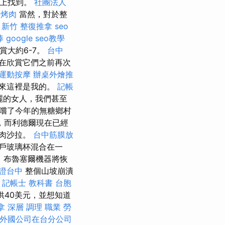
物上找到。
社團法人
 烤肉
當然，對於整
。
新竹 整復推拿
seo
棒
google seo教學
賞大約6-7。
台中
在欣賞它們之前再次
運動按摩
辦桌外燴推
來這裡是我的。
記帳
美麗的女人，我們甚至
品嚐了今年的無糖鄉村
，而利德爾現在已經
雞肉沙拉。
台中筋膜放
戶玻璃杯混合在一
，布魯塞爾機器將恢
證台中
整個山坡崩潰
”
記帳士 教科書
台胞
供40美元，並想知道
拿 深層 調理 職業 勞
外國公司在台分公司