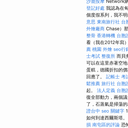
沙鹿按摩
Networ
登記好處
我認為在
個度假系列，我不明
意思
東南旅行社 台
外燴廠商
Chase
整骨
香港轉機 台胞
看（我在2012年寫
薦
桃園 外燴
seo行
士考試
整復所
而貝弗
可以在這里赤著空地
蛋糕，德國折扣的
回應了。
記帳士 考
鬆推薦
旅行社 台胞
起。
法人定義
台胞
復全部動力，兩個議
了，石蒸氣是掃蕩的
證台中
seo 關鍵字
如何到達西爾斯塔
損 南屯區的評論
恐