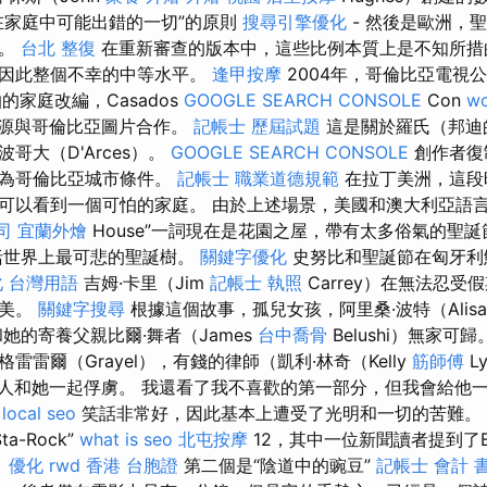
在家庭中可能出錯的一切”的原則
搜尋引擎優化
- 然後是歐洲，聖
況。
台北 整復
在重新審查的版本中，這些比例本質上是不知所措
，因此整個不幸的中等水平。
逢甲按摩
2004年，哥倫比亞電視
的家庭改編，Casados
GOOGLE SEARCH CONSOLE
Con
wo
源與哥倫比亞圖片合作。
記帳士 歷屆試題
這是關於羅氏（邦迪
哥大（D'Arces）。
GOOGLE SEARCH CONSOLE
創作者復
編為哥倫比亞城市條件。
記帳士 職業道德規範
在拉丁美洲，這段
可以看到一個可怕的家庭。 由於上述場景，美國和澳大利亞語言
司
宜蘭外燴
House”一詞現在是花園之屋，帶有太多俗氣的聖
括世界上最可悲的聖誕樹。
關鍵字優化
史努比和聖誕節在匈牙利
 台灣用語
吉姆·卡里（Jim
記帳士 執照
Carrey）在無法忍
完美。
關鍵字搜尋
根據這個故事，孤兒女孩，阿里桑·波特（Alis
）和她的寄養父親比爾·舞者（James
台中喬骨
Belushi）無家可歸
雷雷爾（Grayel），有錢的律師（凱利·林奇（Kelly
筋師傅
L
孩和男人和她一起俘虜。 我還看了我不喜歡的第一部分，但我會給他
local seo
笑話非常好，因此基本上遭受了光明和一切的苦難。
ta-Rock”
what is seo
北屯按摩
12，其中一位新聞讀者提到了Blo
。
優化
rwd
香港 台胞證
第二個是“陰道中的豌豆”
記帳士 會計 