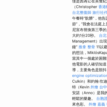
僅是因為它在美食紀
（Christopher
香港
台北整復師
旅行社
午餐時“骯髒”，他告訴
節”，“我會在法庭上
尼宣布替換第三季
大約1分20秒。
台北
Management
鐘”
推拿 整骨
11以避
的想法，Miklós
當其中一個處於困難
他電影的人確切知道，
導，主要角色是顫抖
engine optimizatio
Culkin）和約翰·坎
特（Kevin
外燴 台中
安諾（Anno）是
輕鬆的樂趣。
台胞證
來色彩。
外燴 嘉義