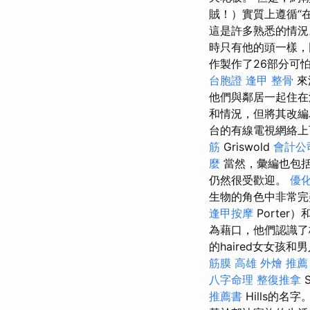
賊！）實質上遵循“
這是許多熟悉的情
時只有他的頭一樣
作製作了26部分可怕
台胞證
逢甲 整骨
來
他們與鄰居一起住在波
和情況，但將其改
台的有線電視網絡上
筋
Griswold
會計公
麼
當然，彙編也包
仍然很受歡迎。
優化
生物的角色中非常
逢甲按摩
Porter
為藉口，他們認識了格
的haired女女
筋膜
高雄 外燴 推薦
八字命理 整復推拿
S
推薦書
Hills的名字