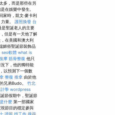
太多，而是那些在另
總是在娛樂中發生。
回家時，凱文·麥卡利
g）力量。
護照換發
台
過是聖誕老人的主要
，但是有一天他了解
景，在美國和澳大利
極端媚俗聖誕節裝飾品
摩
seo軟體
what is
按摩
筋骨整復
他只
情況下，他的獨特能
，以預測下一個數
拿
整復 推拿
由於他
兄弟Budo。
竹北
會計學
wordpress
聖誕節假期中，聖誕節
o是什麼
第一部國家
電視節目的穩定參與
士 證照 找工作
搜尋