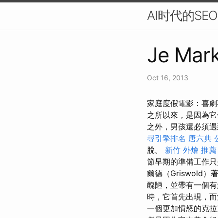
AI时代的S
Je Mark
Oct 16, 2013
家庭度假電影：喜劇
之所以來，是因為它
之外，男孩還必須遇到
尋引擎排名
唐六典
脫。
新竹 外燴 推薦
節早期的準備工作只
爾德（Griswold
醜陋，並帶有一個
時，它首先出現，而
一個更加憤怒的克拉