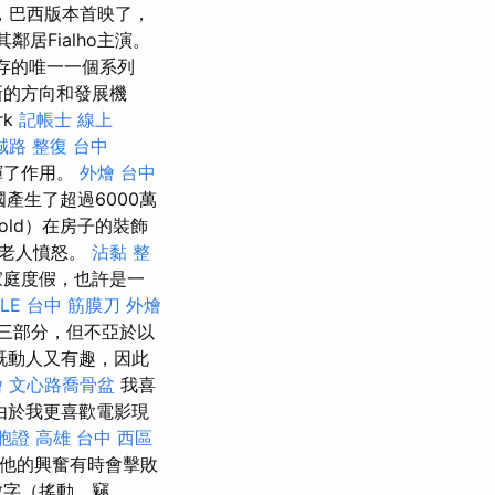
年，巴西版本首映了，
及其鄰居Fialho主演。
生存的唯一一個系列
新的方向和發展機
rk
記帳士 線上
誠路 整復 台中
發揮了作用。
外燴 台中
產生了超過6000萬
old）在房子的裝飾
誕老人憤怒。
沾黏
整
家庭度假，也許是一
LE
台中 筋膜刀
外燴
三部分，但不亞於以
既動人又有趣，因此
燴
文心路喬骨盆
我喜
於我更喜歡​​電影現
胞證 高雄
台中 西區
但他的興奮有時會擊敗
的數字（搖動，竊