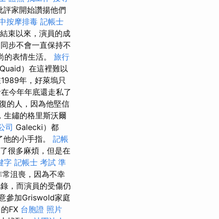
批評家開始讚揚他們
中按摩排毒
記帳士
賽結束以來，演員的成
外，同步不會一直保持不
尚的表情生活。
旅行
Quaid）在這裡難以
1989年，好萊塢只
在今年年底還走私了
復的人，因為他堅信
，生鏽的格里斯沃爾
公司
Galecki）都
斷了他的小手指。
記帳
到了很多麻煩，但是在
關鍵字
記帳士 考試 準
中非常沮喪，因為不幸
錄，而演員的受傷仍
參加Griswold家庭
的FX
台胞證 照片