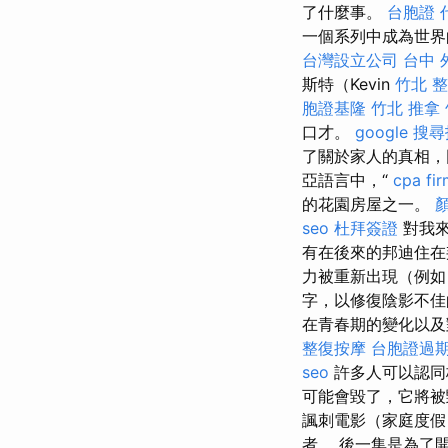
了什麼事。
台胞證 
一個系列中成為世界
台灣設立公司
台中 
斯特（Kevin
竹北 
胞證基隆
竹北 推拿
口才。
google 搜
了關於家人的真相，
亞語言中，“
cpa fi
的花園房屋之一。
seo
杜拜簽證
對我來
有在後來的邦迪住在
力被重新出現（例如
字，以修復陰影不
在青春期的變化以及
整復按摩
台胞證過
seo
許多人可以認同格
可能會毀了，它將
諷刺電影（家庭度假
者。 後一集是為了