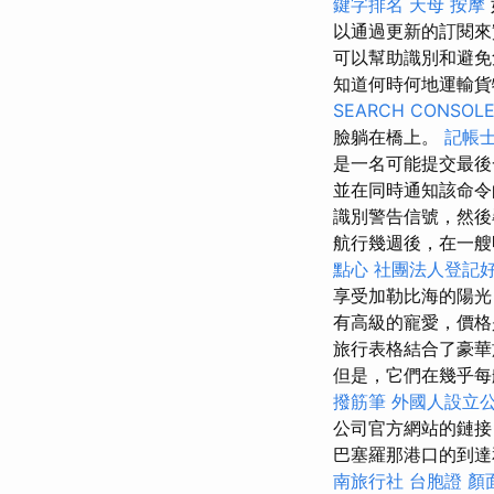
鍵字排名
天母 按摩
以通過更新的訂閱
可以幫助識別和避
知道何時何地運輸貨
SEARCH CONSOL
臉躺在橋上。
記帳士 
是一名可能提交最
並在同時通知該命令
識別警告信號，然
航行幾週後，在一艘
點心
社團法人登記
享受加勒比海的陽光
有高級的寵愛，價格
旅行表格結合了豪華
但是，它們在幾乎每
撥筋筆
外國人設立
公司官方網站的鏈接
巴塞羅那港口的到達
南旅行社 台胞證
顏