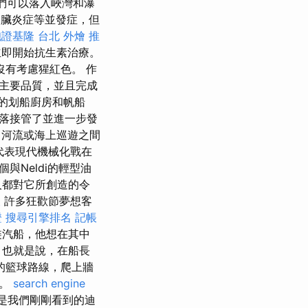
它們可以落入峽灣和瀑
臟炎症等並發症，但
胞證基隆
台北 外燴 推
立即開始抗生素治療。
有考慮猩紅色。 作
主要品質，並且完成
的划船廚房和帆船
部落接管了並進一步發
：河流或海上巡遊之間
代表現代機械化戰在
與Neldi的輕型油
人都對它所創造的令
人
許多狂歡節夢想客
證
搜尋引擎排名
記帳
武裝汽船，他想在其中
，也就是說，在船長
的籃球路線，爬上牆
行。
search engine
是我們剛剛看到的迪