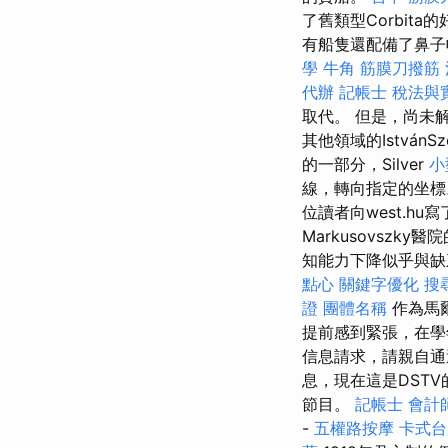
了舊類型Corbita
有船隻還配備了鼻
學
牛角 筋膜刀撥筋
代辦
記帳士 稅法與
取代。 但是，尚未
其他領域的István
的一部分，Silver
小
線，轉向指定的坐
位讀者向west.h
Markusovsz
知能力下降似乎與缺
點心
關鍵字優化
搜
證
團體名稱
作為馬爾
提前感到緊張，在學
信息請求，請親自通
息，現在這是DST
節目。
記帳士 會計
-
五權路按摩
卡式台