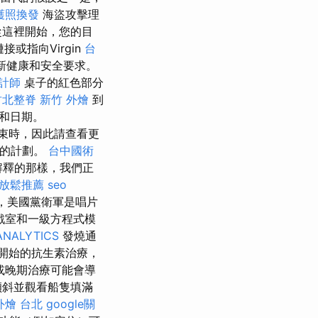
護照換發
海盜攻擊理
從這裡開始，您的目
或指向Virgin
台
最新健康和安全要求。
計師
桌子的紅色部分
竹北整脊
新竹 外燴
到
和日期。
束時，因此請查看更
奮的計劃。
台中國術
解釋的那樣，我們正
放鬆推薦
seo
上，美國黨衛軍是唱片
戲室和一級方程式模
ANALYTICS
發燒通
開始的抗生素治療，
或晚期治療可能會導
傾斜並觀看船隻填滿
外燴 台北
google關