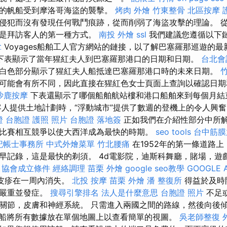
的帆船受到摩洛哥海盜的襲擊。
烤肉 外燴
竹東整骨
北區按摩
侵犯而沒有發現任何戰鬥痕跡，從而削弱了海盜攻擊的理論。 
將是拜訪客人的第一種方式。
南投 外燴
ssl
我們建議您遵循以下鏈接
拿
Voyages船舶工人官方網站的鏈接，以了解巴塞羅那巡遊的
下表顯示了當年猩紅夫人到巴塞羅那港口的日期和日期。
台北會
白色部分顯示了猩紅夫人船抵達巴塞羅那港口時的未來日期。
可能會有所不同，因此直接在猩紅色女士頁面上查詢以確認日期
沙鹿按摩
下表還顯示了哪個船舶航站樓和港口船舶來到每個月結
客人提供土地計劃時，“浮動城市”提供了數週的登機上的令人興
證
台胞證 護照 照片
台胞證 落地簽
正如我們在介紹性部分中所
比賽相互競爭以使大西洋成為最快的時期。
seo tools
台中筋膜
記帳士事務所
中式外燴菜單
竹北腰痛
在1952年的第一條道路
早記錄，這是最快的剃須。 4d電影院，迪斯科舞廳，賭場，遊
。
協會成立條件
經絡調理
苗栗 外燴
google seo教學
GOOGLE 
，皮疹在一周內消失。
北投 按摩
苗栗 外燴
潘 整復所
得益於及時
有嚴重並發症。
搜尋引擎排名
法人是什麼意思
台胞證 照片
不足
關節，皮膚和神經系統。 只需進入兩國之間的路線，然後向後
船將所有數據放在單個地圖上以查看簡單的視圖。
吳老師整復