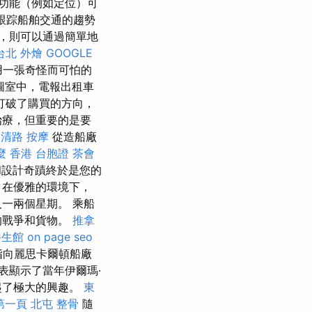
功能（例如定位）可
跟踪船舶交通的趨勢
，則可以通過簡單地
台北 外燴
GOOGLE
用一張奇怪而可怕的
圖室中，電報出租車
打破了購買的方向，
治療，但重要的是要
中清路 按摩
從造船廠
麼
香港 台胞證
茶會
和設計奇蹟終於是您的
 在優雅的環境下，
一兩個星期。 乘船
的戰爭和貨物。
推拿
養生館
on page seo
指向麗思卡爾頓船廠
表顯示了當年伊爾瑪·
起了極大的興趣。
東
第一頁
北屯 整骨
隨