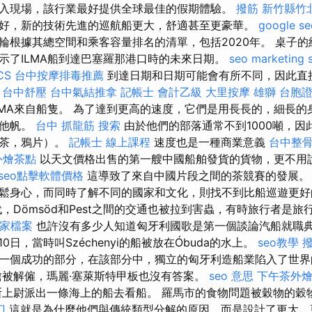
入現場，該行業最好提供全球最佳的假期體驗。
撥筋 新竹縣竹
好，新的技術先進的巡航船更大，舒適甚至更豪華。
google 
輪根據其總空間和乘客容量排名的清單，包括2020年。 桌子
示了ILMA船到達巴塞羅那港口時的未來日期。
seo marketing
CS
台中按摩排毒推薦
到達日期和日期可能會有所不同，因此直接
。
台中舒壓
台中氣結推拿
記帳士 會計乙級
大里按摩
雄獅 台胞
LMA來自船隻。 為了達到更高的速度，它們是用長長的，細長的
其他帆。
台中 抓龍筋
搜索
由於他們的部落通常不到1000噸，因
（茶，鴉片）。
記帳士 線上課程
速度也是一種商業意義
台中整
外燴茶點
以天文價格出售的第一艘中國船舶發貨的貨物，更不用
seo點擊軟體價格
這導致了來自中國片段之間的茶競賽的發展
鬆身心，而同時了解不同的國家和文化，則找不到比船巡遊更好
代，Dömsöd和Pest之間的交通也被拉到害蟲，有時旅行者是旅
商家檔案
也許沒有多少人知道匈牙利國歌是第一個談論汽船就職
10日，當時叫Széchenyi的船被放在Óbuda的水上。
seo教學
撥
一個成功的部分，在該部分中，獨立的匈牙利造船業陷入了世
被解僱，瑪麗·塞萊斯特甲板也沒有答案。
seo 意思
下午茶外
上尉派出一條海上的船去看船。 羅馬市的食物問題被穀物的穀
刀
這就是為什麼他們與傳統類型分解的原因，而是設計了更大，