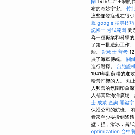
蘭
1918年君主制
布的奇妙宇宙。
竹北
這些並發症現在很
薦
google 搜尋技巧
記帳士 考試範圍
問
為一種職業和科學的
了第一批造船工作
船。
記帳士 普考
1
展了海軍傳統。
關
進行選擇。
台胞證
1941年對蘇聯的進
輪營打架的人。 船
人興奮的氛圍印象
人都喜歡海洋廣場，
士 成績 查詢
關鍵字
保護公司的航班。 
看來至少要搬到遙
壁，捏，滑冰，嘗試
optimization
台中