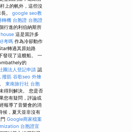
杆上的帆外，這些沒
米長。
google seo教
港轉機 台胞證
台胞證
個行進的利伯納斯所
 house
這是當許多
 好考嗎
作為冷卻動作
Star轉過其原始路
下發現了這艘船。 一
athely的
社團法人登記申請
認
 撥筋
谷歌seo
外燴
識。
東南旅行社 台胞
仍未得到解決。 您是否
果您有疑問，評論或
經報導了音樂會的消
時候，夏天並非沒有
大門
Google商家檔案
imization
台胞證宜