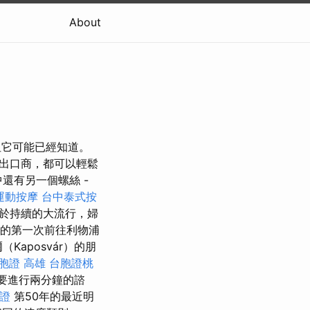
About
 但它可能已經知道。
出口商，都可以輕鬆
還有另一個螺絲 -
運動按摩
台中泰式按
於持續的大流行，婦
的第一次前往利物浦
aposvár）的朋
胞證 高雄
台胞證桃
需要進行兩分鐘的諮
證
第50年的最近明