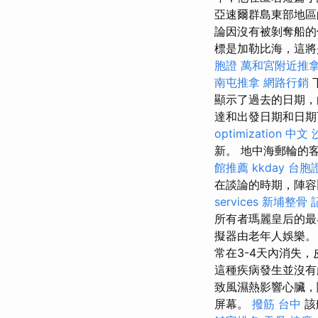
亞速爾群島東部地區
論因沒有被剝奪船的
標是加勒比海，這
胞證
萬和宮附近推
南屯推拿
網路行銷
顯示了過去的日期，
達和出發日期和日期
optimization 中文
新。 地中海郵輪的
館推薦
kkday 台胞
在談論的時期，陣容
services
新埔整骨
所有者瑪麗皇后的最
擬器由老年人娛樂
常在3-4天內消失
這種疾病發生並沒
致風濕熱影響心臟，
屏幕。
撥筋 台中
該