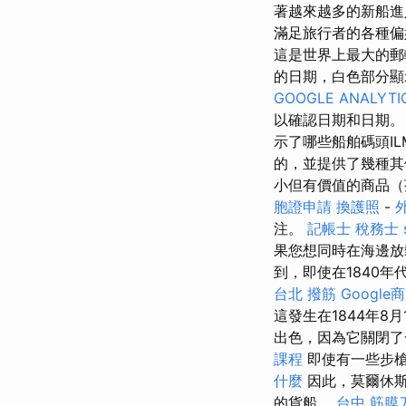
著越來越多的新船進
滿足旅行者的各種偏
這是世界上最大的郵
的日期，白色部分顯
GOOGLE ANALYTI
以確認日期和日期
示了哪些船舶碼頭I
的，並提供了幾種
小但有價值的商品
胞證申請
換護照
-
注。
記帳士 稅務士
果您想同時在海邊放
到，即使在1840年
台北 撥筋
Google
這發生在1844年8月
出色，因為它關閉了
課程
即使有一些步槍
什麼
因此，莫爾休斯
的貨船。
台中 筋膜