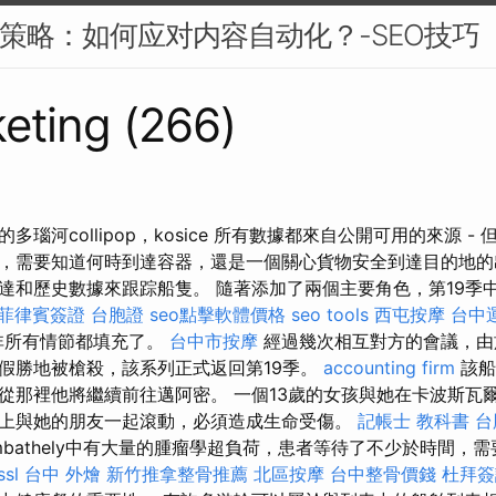
EO策略：如何应对内容自动化？-SEO技巧
eting (266)
瑙河collipop，kosice 所有數據都來自公開可用的來源 -
，需要知道何時到達容器，還是一個關心貨物安全到達目的地的
達和歷史數據來跟踪船隻。 隨著添加了兩個主要角色，第19季中
菲律賓簽證
台胞證
seo點擊軟體價格
seo tools
西屯按摩
台中
並非所有情節都填充了。
台中市按摩
經過幾次相互對方的會議，由
假勝地被槍殺，該系列正式返回第19季。
accounting firm
該船
那裡他將繼續前往邁阿密。 一個13歲的女孩與她在卡波斯瓦爾（K
上與她的朋友一起滾動，必須造成生命受傷。
記帳士 教科書
台
mbathely中有大量的腫瘤學超負荷，患者等待了不少於時間，
ssl
台中 外燴
新竹推拿整骨推薦
北區按摩
台中整骨價錢
杜拜簽