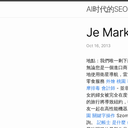
AI时代的S
Je Mark
Oct 16, 2013
地點：我們唯一剩下的多
無論您是一個進口商
地使用衛星導航，雷
零食服務
外燴 桃園
摩排毒
會計師
- 
女的婦女被完全在度
的旅行將導致紐約，從
友一起在高性能機器
園
關鍵字操作
Szo
詢。
記帳士 是什麼