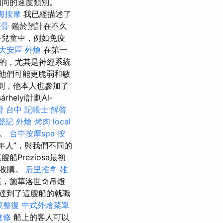
相同的速度類別。
海按摩
我已經描述了
整骨
鑑於預計在不久
在兒童中，例如免疫
大安區 外燴
在第一
的，尤其是神經系統
他們可能更脆弱和敏
計劃，他本人也參加了
rhelyi計劃Al-
證 台中
記帳士 解答
登記
外燴 烤肉
local
慢。
台中按摩spa
按
年人”，與我們不同的
Preziosa最初
司收購。
后里推拿
雄
鏡，施華洛世奇吊燈
年達到了這艘船的就職
膜整復
中式外燴菜單
進修
船上的客人可以