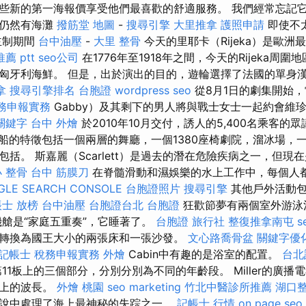
些新的第一海報價享受他們最喜歡的舒適服務。 我們經常忘記
利仍然有海灘
撥筋堂 地圖
-
搜尋引擎
大里推拿
護照申請
即使不
主制期間
台中油壓
-
大里 整骨
今天的里耶卡（Rijeka）是歐
薦 ptt
seo公司
在1776年至1918年之間，今天的Rijeka周圍地
匈牙利海鮮。 但是，出於演出的目的，遊輪選擇了法國的單身
拿
搜尋引擎排名
台胞證
wordpress seo
從8月1日的劇集開始，
務申報實務
Gabby）及其剩下的男人將與戰士女士一起約會維
 關鍵字
台中 外燴
於2010年10月交付，誘人的5,400名乘客的
船的特徵包括一個兩層的舞廳，一個1380座椅劇院，溜冰場，
括。 斯嘉麗（Scarlett）是過去的潛在危險疾病之一，但現
 整骨
台中 筋膜刀
在脊髓滑動和濕娛樂的水上工作中，每個人
GLE SEARCH CONSOLE
台胞證照片
搜尋引擎
其他戶外活動包
士 放榜
台中油壓
台胞證台北
台胞證
狂歡節夢有兩個室外游泳
機艙是“家庭五重奏”，它睡著了。
台胞證 旅行社
整復推拿南屯
s
轉換為國王大小的兩張床和一張沙發。
文心路喬骨盆
關鍵字優
記帳士 稅務申報實務
外燴
Cabin中有趣的是浴室的配置。
台北
1板上的三個部分，分別分別為不同的年齡段。 Miller的廣播
報上的波長。
外燴 桃園
seo marketing
竹北中醫診所推薦
湖口
說中處理了海上最神秘的失踪之一。
記帳士 行情
on page seo