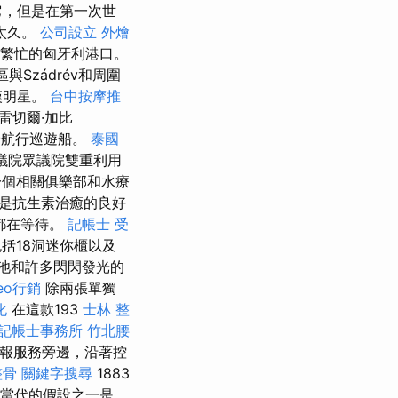
它，但是在第一次世
太久。
公司設立
外燴
洲最繁忙的匈牙利港口。
區與Szádrév和周圍
漢明星。
台中按摩推
雷切爾·加比
珍航行巡遊船。
泰國
眾議院眾議院雙重利用
一個相關俱樂部和水療
在是抗生素治癒的良好
都在等待。
記帳士 受
括18洞迷你櫃以及
池和許多閃閃發光的
eo行銷
除兩張單獨
化
在這款193
士林 整
記帳士事務所
竹北腰
電報服務旁邊，沿著控
整骨
關鍵字搜尋
1883
當代的假設之一是，