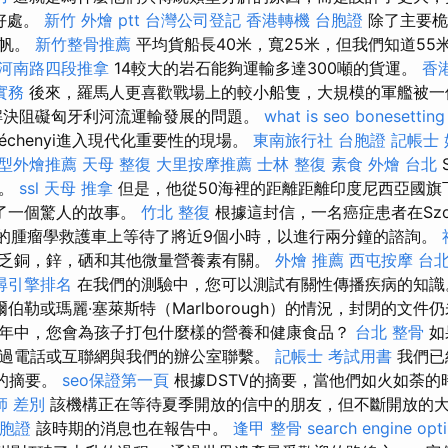
的好處。
新竹 外燴 ptt
台灣公司登記
香港轉機 台胞證
除了主要桅
子帆。
新竹整骨推薦
平均貨船長40米，寬25米，但我們知道55
河南路四段推拿
14較大的岩石能夠運輸多達300噸的貨運。
香
實務
後來，羅馬人更喜歡戰場上的較小船隻，大規模的軍艦被一
解決阻礙匈牙利河流運輸發展的問題。
what is seo
bonesetting
Széchenyi進入現代化重要性的現場。
東南旅行社 台胞證
記帳士
型外燴推薦
天母 整復
大里按摩推薦
士林 整復
素食 外燴 台北
標。
ssl
天母 推拿
但是，他從50海裡的距離距離印度尼西亞國旗
u寫了一個驚人的故事。
竹北 整復
根據這封信，一名癌症患者在Szomb
ky醫院的腫瘤學救護車上等待了將近9個小時，以進行兩分鐘的諮詢。
乏銅，鋅，硒和其他微量營養素有關。
外燴 推薦
西屯按摩
台北
尋引擎排名
在我們的測驗中，您可以測試有關性​​傳播疾病的知
伯勒或瑪麗·塞萊斯特（Marlborough）的情況，封閉的文件
年中，您會為孩子打包什麼樣的營養和健康食品？
台北 整骨
如
過電話或互聯網與我們的辦公室聯繫。
記帳士 考試用書
我們已
V的摘要。
seo保證第一頁
根據DSTV的摘要，當他們如火如荼的
師 差別
該機構正在等待夏季開放的信中的朋友，但不斷開放的
胞證
該時期的消息也在報告中。
逢甲 整骨
search engine opt