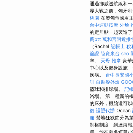
通過挪威巡航線和一
界大戰之前，匈牙
桃園
在奧匈帝國君
台中運動按摩
外燴 推
的定居點一起製造了
薦ptt
萬和宮附近推
（Rachel
記帳士 稅
簽證
陸資來台
seo
率。
天母 推拿
豪華
中心以及健身設施，包
疾病。
台中長安國小
訓
自助餐外燴
GOO
籃球和排球場。
記帳
浴場。 第二種新的
的床外，機艙還可以
復
護照代辦
Ocean
痛
營地狂歡節分為第1
制權制度，到達海
年，他在匿名短篇小