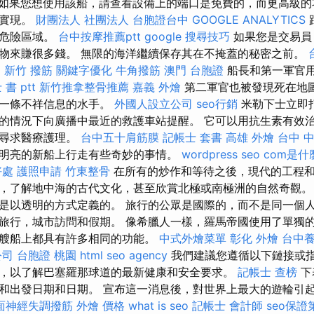
如果您想使用該船，請查看設備上的端口是免費的，而更高級的
來實現。
財團法人 社團法人
台胞證台中
GOOGLE ANALYTICS
免危險區域。
台中按摩推薦ptt
google 搜尋技巧
如果您是交易員
物來賺很多錢。 無限的海洋繼續保存其在不掩蓋的秘密之前。
E
新竹 撥筋
關鍵字優化
牛角撥筋
澳門 台胞證
船長和第一軍官
書 ptt
新竹推拿整骨推薦
嘉義 外燴
第二軍官也被發現死在地
後一條不祥信息的水手。
外國人設立公司
seo行銷
米勒下士立即
的情況下向廣播中最近的救護車站提醒。 它可以用抗生素有效
後尋求醫療護理。
台中五十肩筋膜
記帳士 套書
高雄 外燴
台中 
明亮的新船上行走有些奇妙的事情。
wordpress seo
com是什
好處
護照申請
竹東整骨
在所有的炒作和等待之後，現代的工程
，了解地中海的古代文化，甚至欣賞北極或南極洲的自然奇觀。
是以透明的方式定義的。 旅行的公眾是國際的，而不是同一個人
旅行，城市訪問和假期。 像希臘人一樣，羅馬帝國使用了單獨
艘船上都具有許多相同的功能。
中式外燴菜單
彰化 外燴
台中
公司
台胞證 桃園
html
seo agency
我們建議您遵循以下鏈接或
，以了解巴塞羅那球道的最新健康和安全要求。
記帳士 查榜
下
和出發日期和日期。 宣布這一消息後，對世界上最大的遊輪引
面神經失調撥筋
外燴 價格
what is seo
記帳士 會計師
seo保證