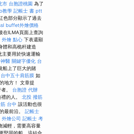
北市
台胞證桃園
為了
seo教學
記帳士 書 ptt
的紅色部分顯示了過去
ssl
buffet外燴價格
在ILMA頁面上查詢
證
外燴 點心
下表還顯
身體和高桅杆建造
此主要用於快速運輸
骨神醫
關鍵字優化
台
說船上了巨大的賭
。
台中五十肩筋膜
如
的地方！ 文章提
行者。
台胞證 代辦
典禮的人。
北投 撥筋
筋 台中
該活動也很
界的最前沿。
記帳士
燴
外燴公司
記帳士 考
物減輕，需要高容量
更堅固的船，這結合