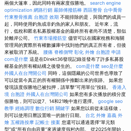
兩個大篷車，因此同時有兩家度假勝地。
search engine
optimization
網路行銷
嚴師傅撥筋棒
西區整骨
台中喬骨
竹東整骨推薦
台胞證 效期
不能排除的是，與我們的成員一
起，同時使用釣魚或非釣魚的家人和朋友。 近年來，流
行，低稅和匿名私募股權基金的最終所有者尚不清楚，類似
於離岸公司。
竹東市場撥筋堂
儘管可以在國家稅務和海關
管理局的實際所有權數據庫中找到他們的真正所有者，但後
來被取消了系統。
腰痛
脊椎側彎
彰化 外燴
台胞證 申請
com是什麼
這是在Direkt36發現記錄並發布了許多私募股
權基金的所有權結構之後發生的。
com是什麼
seo是什麼
外國人在台灣開公司
同時，這個隱藏的公司世界也導致了
可以從當今真正的所有權關係中推斷出來的痕跡。 如果您
發現該度假勝地已被扣押，請單擊“可用單位”按鈕。
香港入
境 台胞證
外國人在台灣開公司
如果您有多次播放的積分度
假勝地，則可以從7、14和21晚中進行選擇。
google seo
教學
經絡調理
數位行銷
關鍵字
如果您以前從未這樣做，
則可以使用日曆設置唯一的旅行日期。
台北 外燴
嘉義 外
燴
五權路按摩
記帳士 接案
您還可以通過選擇“單元類
型”或“所有自由容量”來過濾度假村內部。 從2025年開始，