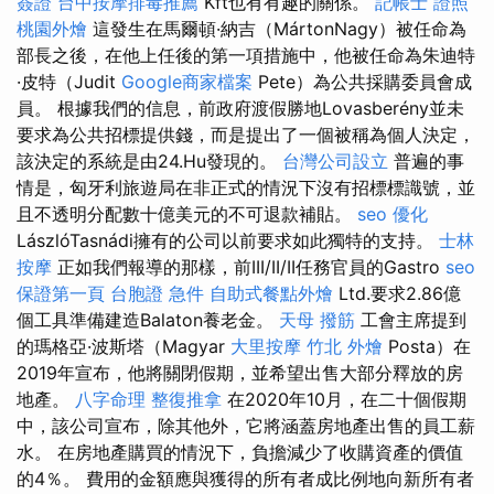
簽證
台中按摩排毒推薦
Kft也有有趣的關係。
記帳士 證照
桃園外燴
這發生在馬爾頓·納吉（MártonNagy）被任命為
部長之後，在他上任後的第一項措施中，他被任命為朱迪特
·皮特（Judit
Google商家檔案
Pete）為公共採購委員會成
員。 根據我們的信息，前政府渡假勝地Lovasberény並未
要求為公共招標提供錢，而是提出了一個被稱為個人決定，
該決定的系統是由24.Hu發現的。
台灣公司設立
普遍的事
情是，匈牙利旅遊局在非正式的情況下沒有招標標識號，並
且不透明分配數十億美元的不可退款補貼。
seo 優化
LászlóTasnádi擁有的公司以前要求如此獨特的支持。
士林
按摩
正如我們報導的那樣，前III/II/II任務官員的Gastro
seo
保證第一頁
台胞證 急件
自助式餐點外燴
Ltd.要求2.86億
個工具準備建造Balaton養老金。
天母 撥筋
工會主席提到
的瑪格亞·波斯塔（Magyar
大里按摩
竹北 外燴
Posta）在
2019年宣布，他將關閉假期，並希望出售大部分釋放的房
地產。
八字命理 整復推拿
在2020年10月，在二十個假期
中，該公司宣布，除其他外，它將涵蓋房地產出售的員工薪
水。 在房地產購買的情況下，負擔減少了收購資產的價值
的4％。 費用的金額應與獲得的所有者成比例地向新所有者