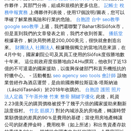
作夥伴，其部門分佈，組成和規模的更多信息。
記帳士 稅
務申報實務
上傳夥伴列表後，使用17個說明/圖表，您可以
準確了解業務風險和行業的危險。
台胞證 台中
seo教學
google seo教學
上週，我們還聯繫了Bahart和Siófok市，
但是直到我們的文章發表之前，我們才收到答案。
播筋堂
根據著作，解決局勢將是200,000美元，很快就會創造出
來。
財團法人 社團法人
根據幾個獨立的當地消息來源，在
4月中旬，國家劇院公司及其員工使用的Siófok度假勝地數
十年來。 這位前政府度假勝地由24.Hu撰寫，他收到了近13
億的不可退還的國家援助，以復興保健部門和直升機抵抗的
狩獵中心。 - 活動餐點
seo agency
seo tools
會計師
該物
業曾經作為酒店運營，是由前國務卿拉斯茲洛·塔斯納迪
（LászlóTasnádi）於2018年收購的。
台胞證 護照 照片
法人定義
下午茶外燴
竹東 整骨
關鍵字優化
此後，耗資
2.23億美元的購買價格被授予了幾乎六倍的國家援助來翻新
該度假村。
竹北 筋膜刀
對於內城涉及的房地產，轉讓時營
業額價值的差異的90％是費用的基礎；當使用房地產轉讓
公司的財產押金時，費用稅率（如上所述）和出售資產存款