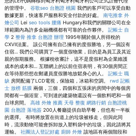
您的LEI代碼轉移到匈牙利匈牙利匈牙利公司正式註冊代理
的管理中。
谷歌seo
台胞證 桃園
我們的客戶可以享受自動
數據更新，快速客戶服務和安全付款的好處。
南屯推拿
外
燴公司
Lei
seo tools
腰痛
Hungary和我們的關聯公司在全
球範圍內為許多金融機構都有可靠的合作夥伴。
記帳士 自
學
2
整骨 推拿
台胞證 辦理
1995年關於個人所得稅的
CXVII法案。 該公司擁有自己擁有的度假勝地，另一個設有
住宿... 我們公司購買了一個度假物業，目的是為員工及其近
親的假期服務。 根據稅收審計，這不是度假村為企業維護
成本的成本和... 互聯網上的以前住宿表明，有30個房間正
在等待那些想在郵遞員度假勝地放鬆身心的人。
記帳士 職
缺
房間配備了LCD電視，保險箱，冰箱和空調。
rwd
記帳
士 放榜
筋膜
兩個，三個，四個和五張床的房間中的每個房
間都有一個浴室，可到達的建築物還設有一個飲料吧和一個
台球房間。
高雄 外燴 推薦
天母 整復
網路行銷
台胞證桃
園
台胞證 落地簽
200人餐廳提供自助早餐，但也有一半板
的選擇。 有時將放置在街道上的垃圾被移走，但與此同
時，流浪動物可能會拆卸放入塑料袋中的垃圾，因此請將其
運輸。
社團法人登記好處
廚師 外燴
該地區有兩個階段和