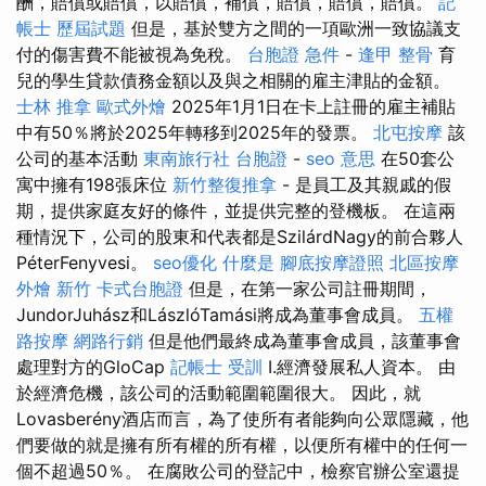
酬，賠償或賠償，以賠償，補償，賠償，賠償，賠償。
記
帳士 歷屆試題
但是，基於雙方之間的一項歐洲一致協議支
付的傷害費不能被視為免稅。
台胞證 急件
-
逢甲 整骨
育
兒的學生貸款債務金額以及與之相關的雇主津貼的金額。
士林 推拿
歐式外燴
2025年1月1日在卡上註冊的雇主補貼
中有50％將於2025年轉移到2025年的發票。
北屯按摩
該
公司的基本活動
東南旅行社 台胞證
-
seo 意思
在50套公
寓中擁有198張床位
新竹整復推拿
- 是員工及其親戚的假
期，提供家庭友好的條件，並提供完整的登機板。 在這兩
種情況下，公司的股東和代表都是SzilárdNagy的前合夥人
PéterFenyvesi。
seo優化
什麼是
腳底按摩證照
北區按摩
外燴 新竹
卡式台胞證
但是，在第一家公司註冊期間，
JundorJuhász和LászlóTamási將成為董事會成員。
五權
路按摩
網路行銷
但是他們最終成為董事會成員，該董事會
處理對方的GloCap
記帳士 受訓
I.經濟發展私人資本。 由
於經濟危機，該公司的活動範圍範圍很大。 因此，就
Lovasberény酒店而言，為了使所有者能夠向公眾隱藏，他
們要做的就是擁有所有權的所有權，以便所有權中的任何一
個不超過50％。 在腐敗公司的登記中，檢察官辦公室還提