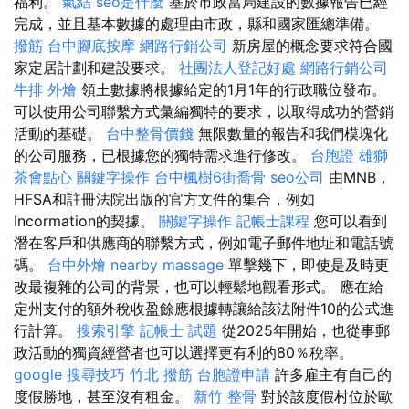
福利。
氣結
seo是什麼
基於市政當局建設的數據報告已經
完成，並且基本數據的處理由市政，縣和國家匯總準備。
撥筋
台中腳底按摩
網路行銷公司
新房屋的概念要求符合國
家定居計劃和建設要求。
社團法人登記好處
網路行銷公司
牛排 外燴
領土數據將根據給定的1月1年的行政職位發布。
可以使用公司聯繫方式彙編獨特的要求，以取得成功的營銷
活動的基礎。
台中整骨價錢
無限數量的報告和我們模塊化
的公司服務，已根據您的獨特需求進行修改。
台胞證 雄獅
茶會點心
關鍵字操作
台中楓樹6街喬骨
seo公司
由MNB，
HFSA和註冊法院出版的官方文件的集合，例如
Incormation的契據。
關鍵字操作
記帳士課程
您可以看到
潛在客戶和供應商的聯繫方式，例如電子郵件地址和電話號
碼。
台中外燴
nearby massage
單擊幾下，即使是及時更
改最複雜的公司的背景，也可以輕鬆地觀看形式。 應在給
定州支付的額外稅收盈餘應根據轉讓給該法附件10的公式進
行計算。
搜索引擎
記帳士 試題
從2025年開始，也從事郵
政活動的獨資經營者也可以選擇更有利的80％稅率。
google 搜尋技巧
竹北 撥筋
台胞證申請
許多雇主有自己的
度假勝地，甚至沒有租金。
新竹 整骨
對於該度假村位於歐