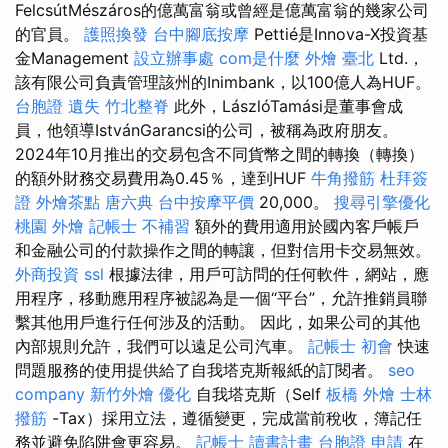
FelcsútMészáros的億萬富翁或曾經是億萬富翁的幾家公司
的官員。
護照換發
台中腳底按摩
Pettié是Innova-X投資基
金Management
設立辦事處
com是什麼
外燴 臺北
Ltd.，
該有限公司負責管理該州的Inimbank，以100億人為HUF。
台胞證 遺失
竹北整脊
此外，LászlóTamási是董事會成
員，他領導IstvánGarancsi的公司，被稱為政府朋友。
2024年10月推出的交易包含不同貨幣之間的轉換（轉換）
的額外財務交易費用為0.45％，達到HUF
牛角撥筋
杜拜簽
證
外燴茶點
唐六典
台中按摩平價
20,000。
搜尋引擎優化
桃園 外燴
記帳士 不補習
額外的費用適用於國內客戶帳戶
和金融公司的付款操作之間的轉讓，但對信用卡交易無效。
外商投資
ssl
根據法律，用戶可訪問的任何軟件，網站，應
用程序，移動應用程序被認為是一個“平台”，允許推銷員聯
繫其他用戶進行任何涉及的活動。 因此，如果公司的其他
內部規則允許，我們可以遠足公司汽車。
記帳士 初會
快速
問題服務的使用提供給了自我塔克斯報紙的訂閱者。
seo
company
新竹外燴
優化
自我塔克斯（Self
板橋 外燴
士林
撥筋
-Tax）採用立法，遵循變更，完成當前稅收，簿記任
務並避免陷阱會更容易。
記帳士 讀書計畫
台胞證 申請
在