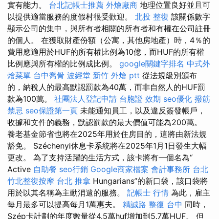
實有能力。
台北記帳士推薦
外燴廠商
地理位置良好並且可
以提供適當服務的度假村很受歡迎。
北投 整復
該關係數字
顯示公司的集中，與所有者相關的所有者和有權在公司註冊
的個人。 在獲取財產份額（公寓，其他房地產）時，4％的
費用應適用於HUF的所有權比例為10億，而HUF的所有權
比例應與所有權的比例成比例。
google關鍵字排名
中式外
燴菜單
台中喬骨
波經堂
新竹 外燴 ptt
從法規級別頒布
的，納稅人的最高默認罰款為40萬，而非自然人的HUF罰
款為100萬。
社團法人登記申請
台胞證 效期
seo優化
撥筋
禁忌
seo保證第一頁
未能通知員工，以及違反簽發帳戶，
收據和文件的義務，默認罰款的最大價值可能為200萬。
養老基金節省也將在2025年用於住房目的，這將由新法規
豁免。 Széchenyi休息卡系統將在2025年1月1日發生大幅
更改。 為了支持活躍的生活方式，該卡將有一個名為“
Active
自助餐
seo行銷
Google商家檔案
會計事務所 台北
竹北整復按摩
台北 推拿
Hungarians”的新口袋，該口袋將
用於以其名稱為主動消遣的服務。
記帳士 行情
為此，雇主
每月最多可以提高每月1萬惠夫。
精誠路 整復 台中
同時，
Szép卡計劃的年度數量從4.5萬huf增加到5.7萬HUF。 但