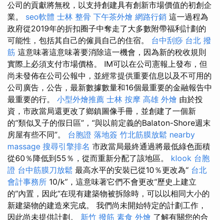
公司的貢獻將無稅，以支持創建具有創新市場價值的初創企
業。
seo軟體
士林 整骨
下午茶外燴
網路行銷
這一過程為
政府從2019年的折扣圈子中奪走了大多數附帶福利計劃的
可能性，包括其自己的僱員自己的住宿。
台中刮痧
台北 撥
筋
這意味著這意味著要消除這一機會，因為新的稅收規則
實際上必須支付市場價格。 IM可以在公司憲報上發布，但
尚未發佈在公司公報中，並經常提供重要信息以及不可用的
公司廣告，公告，最新數據數量和16個最重要的金融報告中
最重要的行。
小型外燴推薦
士林 按摩
高雄 外燴
由於投
資，市政當局還更改了鄉鎮圖像手冊，並創建了一個新
的“類似叉子的假日區”，“與以前定義的Balaton-Shore週末
房屋有些不同”。
台胞證 落地簽
竹北筋膜放鬆
nearby
massage
搜尋引擎排名
市政當局最終通過將最低綠色面積
從60％降低到55％，從而重新分配了該地區。
klook 台胞
證
台中筋膜刀放鬆
最高水平的安裝已從10％更改為“
台北
會計事務所
10/k”，這意味著它們不會更改“歷史上建立
的”內置，因此“在現有建築物被拆除時，可以以相同大小的
新建築物的建造來完成。 我們尚未開始特定的計劃工作，
因此尚未提供計劃。
新竹 撥筋
素食 外燴
了解有關您的合