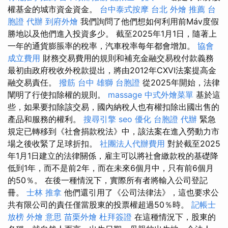
權基金的城市資金資金。
台中泰式按摩
台北 外燴 推薦
台
胞證 代辦
到府外燴
我們詢問了他們想如何利用前Máv度假
勝地以及他們進入投資多少。 截至2025年1月1日，隨著上
一年的通貨膨脹率的稅率，汽車稅率每年都會增加。
協會
成立費用
財務交易費用的規則和補充金融交易稅付款義務
最初由政府稅收外稅款提出，將由2012年CXVI法案提高金
融交易責任。
撥筋 台中
雄獅 台胞證
從2025年開始，法律
闡明了行使扣除權的規則。
massage
中式外燴菜單
基於這
些，如果要扣除該交易，國內納稅人也有權扣除出國出售的
產品和服務的權利。
搜尋引擎
seo 優化
台胞證 代辦
緊急
規定已轉移到《社會捐款稅法》中，該法案在進入勞動力市
場之後收緊了足球折扣。
社團法人代辦費用
對於截至2025
年1月1日建立的法律關係，雇主可以將社會繳款稅的基礎降
低到1年，而不是前2年，而在未來6個月中，只有前6個月
的50％。 在後一種情況下，實際所有者將輸入公司登記
冊。
士林 推拿
他們還引用了《公司法律法》，這也要求公
共有限公司的責任僅當股東的投票權超過50％時。
記帳士
放榜
外燴 意思
苗栗外燴
杜拜簽證
在這種情況下，股東的