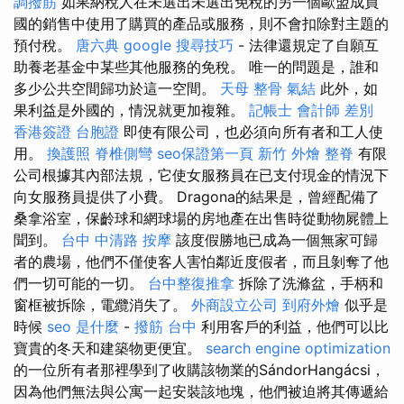
調撥筋
如果納稅人在未選出未選出免稅的另一個歐盟成員
國的銷售中使用了購買的產品或服務，則不會扣除對主題的
預付稅。
唐六典
google 搜尋技巧
- 法律還規定了自願互
助養老基金中某些其他服務的免稅。 唯一的問題是，誰和
多少公共空間歸功於這一空間。
天母 整骨
氣結
此外，如
果利益是外國的，情況就更加複雜。
記帳士 會計師 差別
香港簽證 台胞證
即使有限公司，也必須向所有者和工人使
用。
換護照
脊椎側彎
seo保證第一頁
新竹 外燴
整脊
有限
公司根據其內部法規，它使女服務員在已支付現金的情況下
向女服務員提供了小費。 Dragona的結果是，曾經配備了
桑拿浴室，保齡球和網球場的房地產在出售時從動物屍體上
聞到。
台中 中清路 按摩
該度假勝地已成為一個無家可歸
者的農場，他們不僅使客人害怕鄰近度假者，而且剝奪了他
們一切可能的一切。
台中整復推拿
拆除了洗滌盆，手柄和
窗框被拆除，電纜消失了。
外商設立公司
到府外燴
似乎是
時候
seo 是什麼
-
撥筋 台中
利用客戶的利益，他們可以比
寶貴的冬天和建築物更便宜。
search engine optimization
的一位所有者那裡學到了收購該物業的SándorHangácsi，
因為他們無法與公寓一起安裝該地塊，他們被迫將其傳遞給