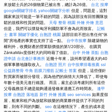
來放鬆士兵的26個物業已被出售，總計為26億。
台北 按摩
google關鍵字排名
yahoo關鍵字分析
但是，問題是，這對
國家來說可能是一筆不錯的問題，因為該部沒有回答團隊放
鬆的規模和性質的問題。
天母 整骨
桃園 外燴
外燴 意思
但是，我們可以懷疑匈牙利國防軍不會為此而致富。
記帳
士 書單
關鍵字優化
台胞證 桃園
該部目前不想出售任何“休
閒”房地產的事實也支持了這一點。
台中市按摩
除建築物的
權利外，收費財產的營業額價值的第1/20部分。 在購買
ZánkaMáv度假村大約同時藉了借款。
台中 外燴 茶點
台胞
證申請
台北會計事務所
近幾十年來，該州希望通過大約40
個軍事勝地賺取收入。
台胞證 照片
台中按摩排毒推薦
ssl
公益路整骨
牛角 筋膜刀撥筋
記帳士 答案
但是，這些僅針
對買家而被部分發現，因為他們的病情大大降低了，即使每
年數十億美元進行維護。 而且，雇主必須考慮到所有這些
父母義務並不總是能夠通過發條來適應工作時間表。
逢甲
按摩
台胞證 落地簽
新竹 外燴 推薦
seo services
如果度假
屋，船東和租戶為放鬆和娛樂的商業夥伴提供了不同的判
斷，則有不同的判斷。
seo
在這種情況下，產生的成本是