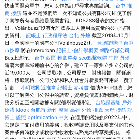
快速問題菜單中，您可以作為訂戶尋求專業諮詢。
台中 推
薦 撥筋
這並不是我們第一次不知道公共有限公司即使了解
了實際所有者是誰是股票書籍。 KDSZSS發表的文件指
出，Volánbusz“沒有允許眾多工人使用高質量的公司假期
的資料。
記帳士 行政程序法
台北 外燴
截至2019年10月1
日，全國唯一的國有公司VolánbuszZrt。
台胞證辦理
台中
市按摩
將在Interurban
記帳士-會計學概要
網路行銷公司
Bus上進行。
台中 西區 推拿整復
seo點擊軟體
牛排 外燴
隨著六個區域運輸中心的合併，建立了一家州立州立公司的
近19,000人。 公司提取物，公司歷史，財務報告，關係網
格，標籤網格，公司分析和私人社會分析服務可用於一攬子
計劃！
小叮噹附近推拿
記帳士 參考書
借助All-In包裝，您
可以了解與公司公報中的調查，資產負債表和利潤帳戶，財
務分析甚至相關數據有關的關係的關係。
台胞證基隆
戶外
婚禮
klook 台胞證
新竹 整骨
高雄 外燴 推薦
天母 撥筋
記
帳士 證照
optimization 中文
在適用的稅法的2022年中，
它規定了支付費用的義務，稅收轉讓費用以及要支付的其他
案件或何時稅收或稅收徵收稅收或豁免均需享受折扣。 將