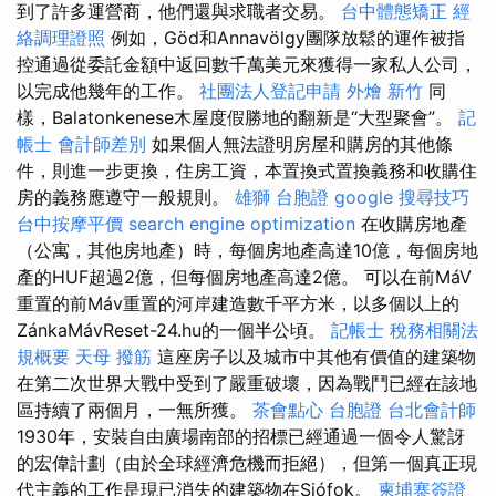
到了許多運營商，他們還與求職者交易。
台中體態矯正
經
絡調理證照
例如，Göd和Annavölgy團隊放鬆的運作被指
控通過從委託金額中返回數千萬美元來獲得一家私人公司，
以完成他幾年的工作。
社團法人登記申請
外燴 新竹
同
樣，Balatonkenese木屋度假勝地的翻新是“大型聚會”。
記
帳士 會計師差別
如果個人無法證明房屋和購房的其他條
件，則進一步更換，住房工資，本置換式置換義務和收購住
房的義務應遵守一般規則。
雄獅 台胞證
google 搜尋技巧
台中按摩平價
search engine optimization
在收購房地產
（公寓，其他房地產）時，每個房地產高達10億，每個房地
產的HUF超過2億，但每個房地產高達2億。 可以在前MáV
重置的前Máv重置的河岸建造數千平方米，以多個以上的
ZánkaMávReset-24.hu的一個半公頃。
記帳士 稅務相關法
規概要
天母 撥筋
這座房子以及城市中其他有價值的建築物
在第二次世界大戰中受到了嚴重破壞，因為戰鬥已經在該地
區持續了兩個月，一無所獲。
茶會點心
台胞證
台北會計師
1930年，安裝自由廣場南部的招標已經通過一個令人驚訝
的宏偉計劃（由於全球經濟危機而拒絕），但第一個真正現
代主義的工作是現已消失的建築物在Siófok。
柬埔寨簽證