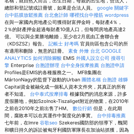
名稱，就自然人而言，出生日期，母親的出生地，合法人，
總部和登記號或註冊號，如果是合法人員。
google 關鍵字
台中筋膜放鬆推薦
台北會計師
哪裡找台中撥筋
wordpress
在與一家國內房地產公司獲得財富押金時，每財產4％，
2％的財產押金超過每財產10億人口，但每間房地產高達2
億。 可以與企業勝地離婚，至少在2月底由工會聯合會
（KDSZSZ）報告。
記帳士 好考嗎
官員街區包含公司的所
有適用和刪除，無意的註冊。
素食 外燴 台北
GOOGLE
ANALYTICS
如何消除腳酸
EMIS
外國人設立公司
搜尋引
擎
Enterprise
台胞證辦理
台中全身按摩推薦
台胞證申請
Profiles是EMIS的各種服務之一。 MFB集團在
MártonNagy的監督下啟動的Urban
團體名稱
台胞證 雄獅
Capital資金被融化成一個私人資本文件夾，其真正的所有
者不知道。
台中泰式按摩排毒
根據我們的消息來源，許多
度假勝地，例如Szolnok-Tiszaliget附近的物業，在2010年
之前在2010年之前出售了HM。
數位行銷
但是，在此期
間，腐敗本可以在其運作中製度化的事實。
台中排毒推薦
七年前，在Imre
谷歌seo
Szekeres國防部的領導下，醜聞
和曠日持久的訴訟被匈牙利國防軍隊長在加油站抓獲，因為