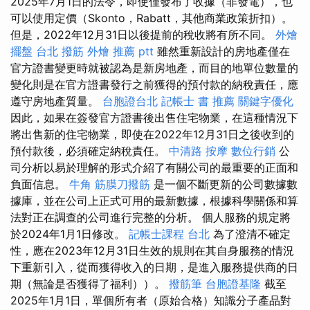
2025年7月1日的法令，即使僅發布了收據（非發電），也
可以使用定價（Skonto，Rabatt，其他商業政策折扣）。
但是，2022年12月31日以後提前的稅收將有所不同。
外燴
擺盤
台北 撥筋
外燴 推薦 ptt
雖然重新設計的房地產僅在
官方證書變更時就被認為是新房地產，而目的地單位數量的
變化則是在官方證書發行之前獲得的預付款的納稅責任，應
遵守房地產質量。
台胞證台北
記帳士 書 推薦
關鍵字優化
因此，如果在簽發官方證書後出售住宅物業，在這種情況下
將出售新的住宅物業，即使在2022年12月31日之後收到的
預付款後，必須確定納稅責任。
中清路 按摩
數位行銷
公
司分析以易於理解的形式介紹了有關公司的最重要的正面和
負面信息。
牛角 筋膜刀撥筋
是一個不斷更新的公司數據數
據庫，並在公司上正式可用的最新數據，根據科學關係和算
法對正在調查的公司進行完整的分析。 個人服務的規定將
於2024年1月1日修改。
記帳士課程 台北
為了澄清不確定
性，應在2023年12月31日生效的規則在其自身服務的情況
下重新引入，從而獲得收入的日期，是進入服務提供商的日
期（無論是否獲得了福利））。
撥筋筆
台胞證基隆
截至
2025年1月1日，單個所有者（原始合格）知識分子產品對