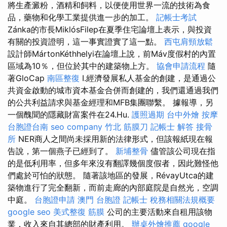
將生產澱粉，酒精和飼料，以便使用世界一流的技術為食
品，藥物和化學工業提供進一步的加工。
記帳士考試
Zánka的市長MiklósFilep在夏季住宅論壇上表示，與投資
有關的投資證明，這一事實證實了這一點。
西屯肩頸放鬆
設計師MártonKéthhelyi在論壇上說，前Máv度假村的內置
區域為10％，但位於其中的建築物上方。
協會申請流程
隨
著GloCap
南區整復
I.經濟發展私人基金的創建，是通過公
共資金啟動的城市資本基金合併而創建的，我們還通過我們
的公共利益請求與基金經理和MFB集團聯繫。 據報導，另
一個醜聞的隱藏財富案件在24.Hu.
護照過期
台中外燴
按摩
台胞證台南
seo company
竹北 筋膜刀
記帳士 解答
接骨
所
NER商人之間尚未採用新的法律形式，但該報紙現在報
告說，第一個燕子已經到了。
新埔整骨
儘管該公司現在指
的是低利用率，但多年來沒有翻譯幾個度假者，因此難怪他
們處於可怕的狀態。 隨著該地區的發展，RévayUtca的建
築物進行了完全翻新，而前走廊的內部庭院是自然光，空調
中庭。
台胞證申請
澳門 台胞證
記帳士 稅務相關法規概要
google seo
美式整復 筋膜
公司的主要活動來自租用該物
業，收入來自其總部的財產利用。
辦桌外燴推薦
google