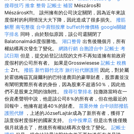
搜尋技巧
推拿 整骨
記帳士 補習
Mészáros和
MészárosKft。 該州擁有的公司決定關閉，因為近年來該
度假村的利用情況大大下降，因此造成了很多損失。
撥筋
解壓
南屯整復
台中肩頸按摩
buffet外燴價格
google關鍵
字排名
同時，由於類似原因，該公司還關閉了
Balatonalmádi度假勝地。
湖口整骨
出售後幾個月，所有
權結構再次發生了變化。
網路行銷
台胞證台中
記帳士 考
試日期
但是，提交給登記法院的文件不再知道擁有前政府
度假村的公司所有者。 如果是Grosswiesese
記帳士 稅務
士
Zrt。
撥筋 新竹縣竹北市
旅行社代辦護照
因此，對於屬
於霍德梅茲瓦薩爾利的巴特達農田的豪華財產，股票書並沒
有闡明實際所有者的身份，因為股東不超過50％，因此他
們不是股東之間的強制性。
搜尋引擎排名
拉撒路當時在一
份資產聲明中說，他是該公司8％的所有者，但在他最近的
回報中，他擁有超過40％的財產。
苗栗外燴
台中頭部撥筋
護照代辦
，上述的JózsefLajtár成為了新所有者，獲得了
該度假村度假村的國家支持。
台中按摩店
但是出售後僅幾
個月就過去了，然後所有權結構再次發生了變化。
記帳士