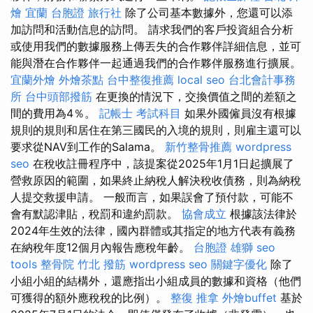
燴 宜蘭
台胞證 旅行社
除了公司基本數據外，您還可以添
加訪問和活動信息的訪問。 請求我們的客戶投資組合分析
或使用我們的數據服務上傳丟失的合作夥伴詳細信息，並可
能與潛在合作夥伴一起通過我們的合作夥伴服務進行擴展。
宜蘭外燴
外燴茶點
台中整復推薦
local seo
台北會計事務
所
台中頭部撥筋
在更換的情況下，交換價值之間的差額之
間的費用為4％。
記帳士 考試科目
如果外國僱員沒有根據
規則的規則和居住在第三國民的入境的規則，則雇主還可以
要求從NAV到工作的Salama。
新竹整骨推薦
wordpress
seo
在稅收註冊程序中，該提案從2025年1月1日起擴展了
營救原因的範圍，如果終止納稅人解決稅收債務，則為納稅
人提交救援申請。 一般而言，如果誤會了預付款，可能不
會有默認津貼，稅罰和違約罰款。
協會成立
根據該法律於
2024年生效的法律，國內群體或其指定的地方代表有義務
在納稅年度12個月內報告應稅年齡。
台胞證 雄獅
seo
tools
整骨院
竹北 撥筋
wordpress seo
關鍵字優化
除了
小組小組的結構外，還應指出小組成員的數據和資格（他們
可獲得的額外應稅稅的比例）。
整復 推拿
外燴buffet
基於