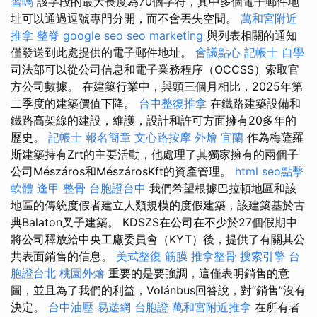
習嗎
該字段的最大長度為70個字符，其中多個電子郵件地
址可以通過逗號專門分開，而不會丟失空間。
萬和宮附近
推拿
整脊
google seo
seo marketing
與列表相關的通知
僅發送到此處提供的電子郵件地址。
會議點心
記帳士 自學
司法部可以從公司信息和電子業務程序（OCCSS）索取官
方公司數據。 在建築行業中，與頭三個月相比，2025年第
二季度的建築價值下降。
台中整復推拿
在鐵路建築設備和
鐵路高架線的建設，維護，設計和許可方面擁有20多年的
歷史。
記帳士 報名簡章
文心路按摩
外燴 宜蘭
作為梅薩羅
斯建築持有Zrt的主要活動，他處理了其獨家擁有的兩個子
公司Mészáros和MészárosKft的資產管理。
html
seo點擊
軟體
逢甲 整骨
台胞證台中
我們希望根據巴拉頓地區和該
地區的傳統度假者建立人類規模的度假建築，該建築基於古
典Balaton叉子建築。 KDSZS在公司在不少於27個假期中
將公司釋放給中央工廠委員會（KYT）後，提供了有關其公
共表面銷售的信息。
美式整復 筋膜
推拿整骨
搜索引擎
台
胞證台北
桃園外燴
重要的是要強調，這僅表明銷售的意
圖，並且為了我們的利益，Volánbus回答說，對“銷售”沒有
決定。
台中油壓
易遊網 台胞證
萬和宮附近推拿
在所有者