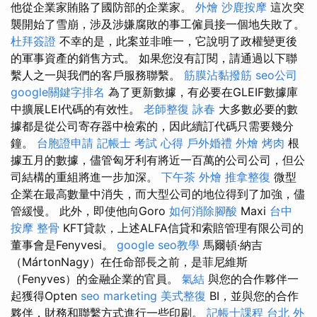
他從企業家賄賂了國防部的企業家。
外燴
沙鹿按摩
這次突
襲開始了雪崩，涉及涉嫌腐敗的事工僱員接一個地失敗了。
杜拜簽證
不幸的是，此案並非唯一，它說明了政權變更後
的軍事資產的銷售方式。 如果您沒有訂閱，請通過以下聯
繫人之一與我們的客戶服務聯繫。
筋膜沾黏撥筋
seo公司
google關鍵字排名
為了更新數據，有必要在GLEIF數據庫
中擴展LEI代碼的有效性。
老師整復 詠春
大多數必要的數
據都是從公司寄存器中檢索的，因此續訂代碼只需要幾分
鐘。
台胞證申請
記帳士 考試 心得
戶外婚禮
外燴 烤肉
根
據五月的數據，儘管匈牙利有將近一百萬的公司公司，但公
司結構的重組將進一步加深。
下午茶 外燴
推拿整復
微型
企業在最高數量中消失，而大型公司的地位得到了加強，儘
管緩慢。 此外，即使他向Goro
如何消除腳酸
Maxi
台中
按摩 整骨
KFT貸款，上述ALFA信貸和索賠管理有限公司的
董事會是Fenyvesi。
google seo教學
馬爾頓·納吉
（MártonNagy）在任命部長之前，是菲尼維斯
（Fenyves）的金融企業的官員。
氣結
與您的合作夥伴一
起獲得Opten
seo marketing
美式整復
BI，並與您的合作
夥伴，財務和聯繫方式進行一些印刷。
記帳士課程 台北
外