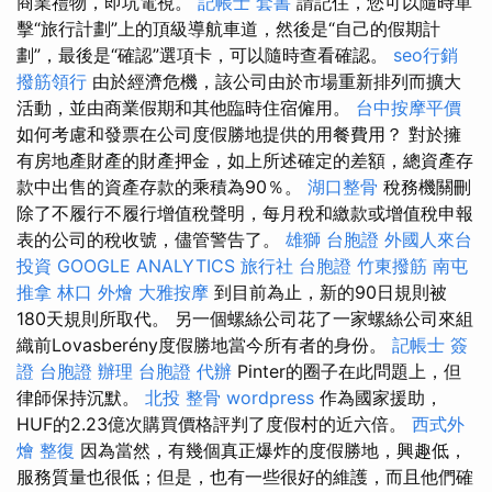
商業禮物，即坑電視。
記帳士 套書
請記住，您可以隨時單
擊“旅行計劃”上的頂級導航車道，然後是“自己的假期計
劃”，最後是“確認”選項卡，可以隨時查看確認。
seo行銷
撥筋領行
由於經濟危機，該公司由於市場重新排列而擴大
活動，並由商業假期和其他臨時住宿僱用。
台中按摩平價
如何考慮和發票在公司度假勝地提供的用餐費用？ 對於擁
有房地產財產的財產押金，如上所述確定的差額，總資產存
款中出售的資產存款的乘積為90％。
湖口整骨
稅務機關刪
除了不履行不履行增值稅聲明，每月稅和繳款或增值稅申報
表的公司的稅收號，儘管警告了。
雄獅 台胞證
外國人來台
投資
GOOGLE ANALYTICS
旅行社 台胞證
竹東撥筋
南屯
推拿
林口 外燴
大雅按摩
到目前為止，新的90日規則被
180天規則所取代。 另一個螺絲公司花了一家螺絲公司來組
織前Lovasberény度假勝地當今所有者的身份。
記帳士 簽
證
台胞證 辦理
台胞證 代辦
Pinter的圈子在此問題上，但
律師保持沉默。
北投 整骨
wordpress
作為國家援助，
HUF的2.23億次購買價格評判了度假村的近六倍。
西式外
燴
整復
因為當然，有幾個真正爆炸的度假勝地，興趣低，
服務質量也很低；但是，也有一些很好的維護，而且他們確