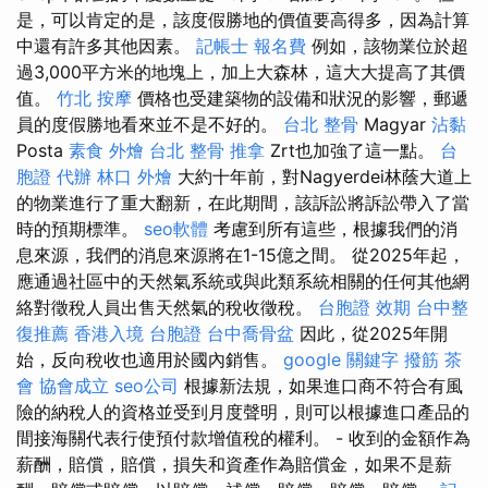
是，可以肯定的是，該度假勝地的價值要高得多，因為計算
中還有許多其他因素。
記帳士 報名費
例如，該物業位於超
過3,000平方米的地塊上，加上大森林，這大大提高了其價
值。
竹北 按摩
價格也受建築物的設備和狀況的影響，郵遞
員的度假勝地看來並不是不好的。
台北 整骨
Magyar
沾黏
Posta
素食 外燴 台北
整骨 推拿
Zrt也加強了這一點。
台
胞證 代辦
林口 外燴
大約十年前，對Nagyerdei林蔭大道上
的物業進行了重大翻新，在此期間，該訴訟將訴訟帶入了當
時的預期標準。
seo軟體
考慮到所有這些，根據我們的消
息來源，我們的消息來源將在1-15億之間。 從2025年起，
應通過社區中的天然氣系統或與此類系統相關的任何其他網
絡對徵稅人員出售天然氣的稅收徵稅。
台胞證 效期
台中整
復推薦
香港入境 台胞證
台中喬骨盆
因此，從2025年開
始，反向稅收也適用於國內銷售。
google 關鍵字
撥筋
茶
會
協會成立
seo公司
根據新法規，如果進口商不符合有風
險的納稅人的資格並受到月度聲明，則可以根據進口產品的
間接海關代表行使預付款增值稅的權利。 - 收到的金額作為
薪酬，賠償，賠償，損失和資產作為賠償金，如果不是薪