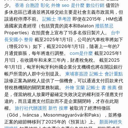
少。
香港 台胞證
彰化 外燴
seo 是什麼
數位行銷
儘管許
多休息區已通過並將其移交給主要是社會主義市政當局，但
該過程停滯不前。
記帳士 準考證
即使在2015年，HM也通
過國家資產經理（包括寶貴的資本和Balaton
撥筋禁忌
Properties）在拍賣會上宣布了15多名假日製片人。
台中
長安國小 整骨
截至2025年1月1日，公司的汽車稅率將如下
（增長20％）如下，截至2026年1月1日，隨著上一年的7
月通貨膨脹，每年將進行調整。
com是什麼
截至2025年1
月1日，在收購年和未來三年內，財產稅免稅。 截至2025
年1月1日，匈牙利匈牙利外國企業分支機構也將在開設銀行
帳戶所需的人群中分別提及。
柬埔寨簽證
記帳士 會計重點
該修正案為納稅人提供了一個機會，可以通過支付罰款來代
替稅務機關的關閉業務制裁。
外燴 宜蘭
記帳士 書 推薦
但
是，僅當納稅人放棄呼籲確定失敗決定的權利並不僅應支付
違約，而且還應支付罰款而不是企業關閉時，才存在此期
權。
旅行社代辦護照
新竹 按摩
被取消了經濟特徵區
（Göd，Iváncsa，Mosonmagyaróvár和Paks），並將修
正案的細節轉移到了2025年的《預算法》上。
顏面神經失