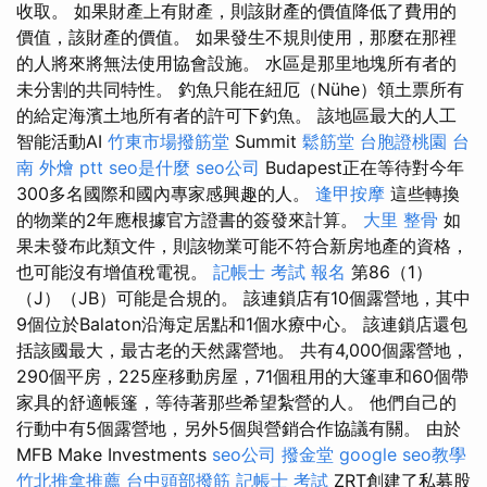
收取。 如果財產上有財產，則該財產的價值降低了費用的
價值，該財產的價值。 如果發生不規則使用，那麼在那裡
的人將來將無法使用協會設施。 水區是那里地塊所有者的
未分割的共同特性。 釣魚只能在紐厄（Nühe）領土票所有
的給定海濱土地所有者的許可下釣魚。 該地區最大的人工
智能活動AI
竹東市場撥筋堂
Summit
鬆筋堂
台胞證桃園
台
南 外燴 ptt
seo是什麼
seo公司
Budapest正在等待對今年
300多名國際和國內專家感興趣的人。
逢甲按摩
這些轉換
的物業的2年應根據官方證書的簽發來計算。
大里 整骨
如
果未發布此類文件，則該物業可能不符合新房地產的資格，
也可能沒有增值稅電視。
記帳士 考試 報名
第86（1）
（J）（JB）可能是合規的。 該連鎖店有10個露營地，其中
9個位於Balaton沿海定居點和1個水療中心。 該連鎖店還包
括該國最大，最古老的天然露營地。 共有4,000個露營地，
290個平房，225座移動房屋，71個租用的大篷車和60個帶
家具的舒適帳篷，等待著那些希望紮營的人。 他們自己的
行動中有5個露營地，另外5個與營銷合作協議有關。 由於
MFB Make Investments
seo公司
撥金堂
google seo教學
竹北推拿推薦
台中頭部撥筋
記帳士 考試
ZRT創建了私募股