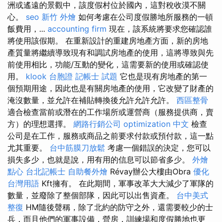
洲或遙遠的景觀中，該度假村位於國內，這對稅收漠不關
心。
seo
新竹 外燴
如何考慮在公司度假勝地所服務的一頓
飯費用，...
accounting firm
現在，該系統將要求您確認誰
將使用該假期。 在重新設計的重建房地產方面，新的房地
產質量將繼續導致現有和調試房地產的使用，這將導致與先
前使用相比，功能/互動的變化，這需要新的使用或確認使
用。
klook 台胞證
記帳士 試題
它也是現有房地產的第一
個預期用途，因此也是有關房地產的使用，它改變了財產的
淹沒數量，並允許在補貼轉換後允許允許允許。
西區整骨
適合檢查當前或潛在的工作場所或運營商（服務提供商，賣
方）的理想選擇。
網路行銷公司
optimization 中文
檢查
公司是在工作，服務或商品之前要求付款或預付款，這一點
尤其重要。
台中筋膜刀放鬆
考慮一個錯誤的決定，您可以
損失多少，也就是說，用有用的信息可以節省多少。
外燴
點心
台北記帳士
自助餐外燴
Révay辦公大樓由Obra
優化
台灣用語
Kft擁有。 在此期間，軍事改革大大減少了軍隊的
數量，並廢除了整個部隊，因此可以出售資產。
台中美式
整復
HM隨後聲稱，除了北約的防守之外，還需要較少的士
兵，而且他們的軍事設備，營房，訓練場和度假勝地也更