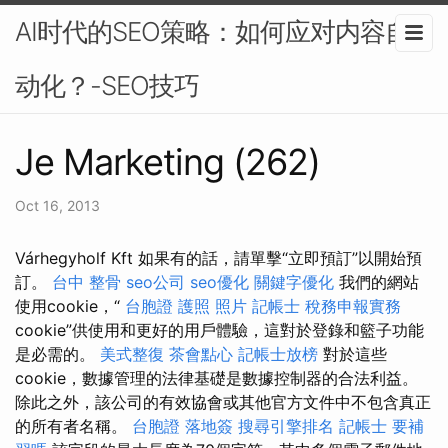
AI时代的SEO策略：如何应对内容自
动化？-SEO技巧
Je Marketing (262)
Oct 16, 2013
Várhegyholf Kft 如果有的話，請單擊“立即預訂”以開始預
訂。
台中 整骨
seo公司
seo優化
關鍵字優化
我們的網站
使用cookie，“
台胞證 護照 照片
記帳士 稅務申報實務
cookie”供使用和更好的用戶體驗，這對於登錄和籃子功能
是必需的。
美式整復
茶會點心
記帳士放榜
對於這些
cookie，數據管理的法律基礎是數據控制器的合法利益。
除此之外，該公司的有效協會或其他官方文件中不包含真正
的所有者名稱。
台胞證 落地簽
搜尋引擎排名
記帳士 要補