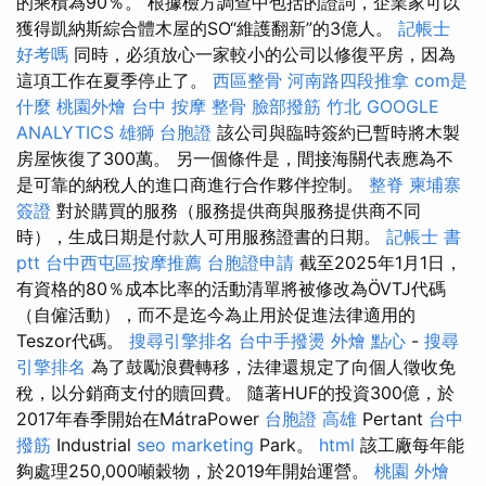
的乘積為90％。 根據檢方調查中包括的證詞，企業家可以
獲得凱納斯綜合體木屋的SO“維護翻新”的3億人。
記帳士
好考嗎
同時，必須放心一家較小的公司以修復平房，因為
這項工作在夏季停止了。
西區整骨
河南路四段推拿
com是
什麼
桃園外燴
台中 按摩 整骨
臉部撥筋 竹北
GOOGLE
ANALYTICS
雄獅 台胞證
該公司與臨時簽約已暫時將木製
房屋恢復了300萬。 另一個條件是，間接海關代表應為不
是可靠的納稅人的進口商進行合作夥伴控制。
整脊
柬埔寨
簽證
對於購買的服務（服務提供商與服務提供商不同
時），生成日期是付款人可用服務證書的日期。
記帳士 書
ptt
台中西屯區按摩推薦
台胞證申請
截至2025年1月1日，
有資格的80％成本比率的活動清單將被修改為ÖVTJ代碼
（自僱活動），而不是迄今為止用於促進法律適用的
Teszor代碼。
搜尋引擎排名
台中手撥燙
外燴 點心
-
搜尋
引擎排名
為了鼓勵浪費轉移，法律還規定了向個人徵收免
稅，以分銷商支付的贖回費。 隨著HUF的投資300億，於
2017年春季開始在MátraPower
台胞證 高雄
Pertant
台中
撥筋
Industrial
seo marketing
Park。
html
該工廠每年能
夠處理250,000噸穀物，於2019年開始運營。
桃園 外燴