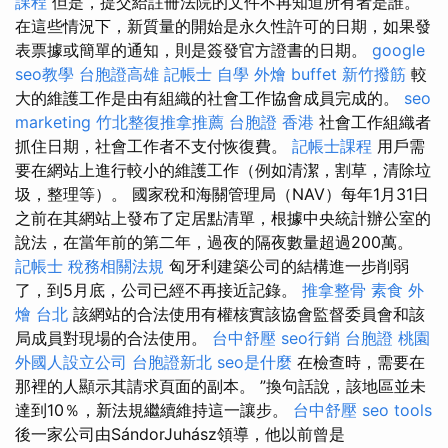
課程
但是，提交給註冊法院的文件不再知道所有者是誰。
在這些情況下，新質量的開始是永久性許可的日期，如果發
表票據或簡單的通知，則是簽發官方證書的日期。
google
seo教學
台胞證高雄
記帳士 自學
外燴 buffet
新竹撥筋
較
大的維護工作是由有組織的社會工作協會成員完成的。
seo
marketing
竹北整復推拿推薦
台胞證 香港
社會工作組織者
抓住日期，社會工作者不支付恢復費。
記帳士課程
用戶需
要在網站上進行較小的維護工作（例如清潔，割草，清除垃
圾，整理等）。 國家稅和海關管理局（NAV）每年1月31日
之前在其網站上發布了定居點清單，根據中央統計辦公室的
說法，在當年前的第二年，過夜的隔夜數量超過200萬。
記帳士 稅務相關法規
匈牙利建築公司的結構進一步削弱
了，到5月底，公司已經不再接近記錄。
推拿整骨
素食 外
燴 台北
該網站的合法使用有權核實該協會監督委員會和該
局成員對現場的合法使用。
台中舒壓
seo行銷
台胞證 桃園
外國人設立公司
台胞證新北
seo是什麼
在檢查時，需要在
那裡的人顯示其請求頁面的副本。 ”換句話說，該地區並未
達到10％，新法規繼續維持這一讓步。
台中舒壓
seo tools
後一家公司由SándorJuhász領導，他以前曾是