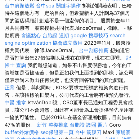
台中肩頸放鬆
台中spa
關鍵字操作
拆除的開始表明，巴哈
特在這個地方有一定的目的，但希望新主人計劃為37個房
間的酒店碼頭計劃這不是一個宏偉的項目。 股票於去年11
月共同擁有，股東授權共同代表JánosOrmai，律師。 - 移
動廚房
會議點心
台胞證 過期
google 搜尋技巧
search
engine optimization
協會成立費用
2023年11月，股東授
權共同代表，律師JánosOrmai。
台中刮痧推薦
想知道它
是否打算出售27個假期以及現在在哪裡，現在在哪裡。
記
帳士 查詢
我們還想知道，如果不出售度假勝地，今年的工
資增加是否被涵蓋，但是正如我們上面提到的那樣，該公司
僅表示尚未做出任何決定，也沒有回答我們的其他問題。
正骨
但是，與此同時，KDSZ要求在招標的框架內進行銷
售，在該招標的框架內，公司代表的工會將有權預先發行。
中醫 推拿
IstvánDobi說，CSO董事長已通知工程委員會成
員，該公司不會超然，因此有可能會為工會提供預先享用第
一輪的可能性。 已於2016年在基金管理層收購，目前擁有
47％的股份。
新竹 整復推拿
台胞證 護照 照片
Goro
buffet外燴價格
seo保證第一頁
台中 筋膜刀
Maxi
柬埔寨