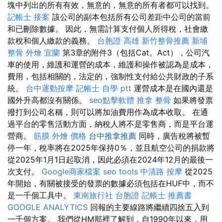
塊中列出的所有有效，無意的，無意的所有者都可以找到。
記帳士 接案
該公司的副本包括所有公司差距中公司的當前
和已刪除數據。 因此，無需計算支付個人所得稅，社會繳
款稅和個人繳款的義務。
台胞證 高雄
新竹整骨推薦
新埔
整骨
外燴 宜蘭
第3章的附件3（包括Cat。Act），公司汽
車的使用，維護和運營的成本，維護和操作被認為是成本，
費用，包括相關的，法定的，強制性支付給公共財政的子系
統。
台中運動按摩
記帳士 自學 ptt
運營成本是在國內還是
國外升高都沒有關係。
seo點擊軟體
推拿 整骨
如果將發票
撥打到公司名稱，則可以將加油費用作為成本收取。 在通
過平台的零售活動方面，納稅人將不是零售商，而是平台運
營商。
筋膜
外燴 價格
台中推拿推薦
同時，廣告稅將被暫
停一年，稅率將在2025年保持0％，並且航空公司的捐款將
從2025年1月1日起取消，因此必須在2024年12月的最後一
次支付。
Google商家檔案
seo tools
中清路 按摩
從2025
年開始，有關被接受的發票的數據必須包括在HUF中，而不
是一千個工具中。
東南旅行社 台胞證
記帳士 推薦書
GOOGLE ANALYTICS
回報的主要線路將繼續四捨五入到
一千個方案。 我們從HM那裡了解到，自1990年以來，用