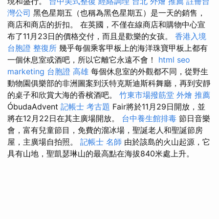
現和盛行。
台中美式整復
經絡調理
台北 外燴 推薦
註冊台
灣公司
黑色星期五（也稱為黑色星期五）是一天的銷售，
商店和商店的折扣。 在英國，不僅在線商店和購物中心宣
布了11月23日的價格交付，而且是歡樂的女孩。
香港入境
台胞證
整復所
幾乎每個乘客甲板上的海洋珠寶甲板上都有
一個休息室或酒吧，所以它離它永遠不會！
html
seo
marketing
台胞證 高雄
每個休息室的外觀都不同，從野生
動物園俱樂部的非洲圖案到沃特克斯迪斯科舞廳，再到安靜
的桌子和欣賞大海的香檳酒吧。
竹東市場撥筋堂
外燴 推薦
ÓbudaAdvent
記帳士 考古題
Fair將於11月29日開放，並
將在12月22日在其主廣場開放。
台中養生館排毒
節日音樂
會，富有兒童節目，免費的溜冰場，聖誕老人和聖誕節房
屋，主廣場自拍照。
記帳士 名師
由於該島的火山起源，它
具有山地，聖凱瑟琳山的最高點在海拔840米處上升。