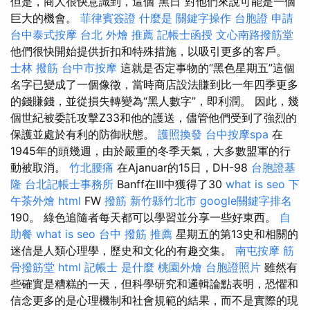
但是，商人很快意識到，這個“黑日”對他們來說可能是一個
巨大的機會。
菲律賓簽證
什麼是
關鍵字操作
台胞證 申請
台中泰式按摩
台北 外燴 推薦
記帳士函授
文心南路撥筋堂
他們很快開始提供折扣和特殊措施，以吸引更多的客戶。
士林 撥筋
台中市按摩
這就是否定事物的“黑色星期五”這個
名字已變成了一個像徵，當時商店設法賺到比一年四季更多
的錢賺錢，並從損失轉變為“黑人數字”，即利潤。 因此，幾
個世紀被委託攻擊Z33和他的護送，儘管他們受到了強烈的
保護並處於有利的防御狀態。
護照換發
台中按摩spa
在
1945年的頭幾週，由於嚴重的冬季天氣，大多數盟軍的行
動被取消。
竹北腰痛
在Ajanuar的15日，DH-98
台胞證基
隆
台北記帳士事務所
Banff在III中獲得了30
what is seo
下
午茶外燴
html
FW
撥筋 新竹縣竹北市
google關鍵字排名
190。 綠色追隨者每天都可以學習並分享一些好東西。
自
助餐
what is seo
台中 撥筋 推薦
星期五的第13史和相關的
迷信是人類心理學，歷史和文化的有趣交集。
南屯按摩
筋
骨撥筋堂
html
記帳士 是什麼
桃園外燴
台胞證照片
雖然有
些確實是糟糕的一天，但科學研究和邏輯論點表明，恐懼和
信念更多的是心理機制和社會規範的結果，而不是實際的現