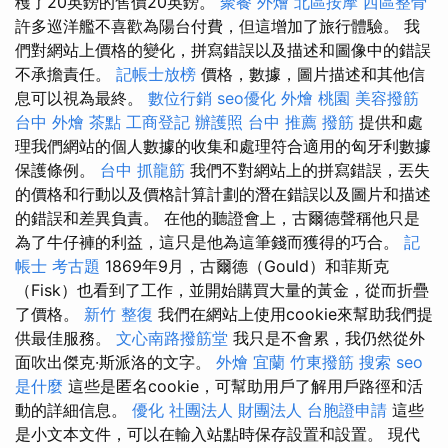
穫了20英鎊的售價20英鎊。
聚餐 外燴
北區按摩
西區整骨
許多巡洋艦不喜歡為陽台付費，但這增加了旅行體驗。 我
們對網站上價格的變化，拼寫錯誤以及描述和圖像中的錯誤
不承擔責任。
記帳士放榜
價格，數據，圖片描述和其他信
息可以視為最終。
數位行銷
seo優化
外燴 桃園
美容撥筋
台中 外燴 茶點
工商登記
辦護照
台中 推薦 撥筋
提供和處
理我們網站的個人數據的收集和處理符合適用的匈牙利數據
保護條例。
台中 抓龍筋
我們不對網站上的拼寫錯誤，丟失
的價格和行動以及價格計算計劃的潛在錯誤以及圖片和描述
的錯誤和差異負責。 在他的聽證會上，古爾德聲稱他只是
為了牛仔褲的利益，這只是他為這筆錢而獲得的巧合。
記
帳士 考古題
1869年9月，古爾德（Gould）和菲斯克
（Fisk）也看到了工作，並開始購買大量的黃金，從而折疊
了價格。
新竹 整復
我們在網站上使用cookie來幫助我們提
供最佳服務。
文心南路撥筋堂
我只是不會累，我仍然從外
面吹出傑克·斯派洛的文字。
外燴 宜蘭
竹東撥筋
搜索
seo
是什麼
這些是匿名cookie，可幫助用戶了解用戶路徑和活
動的詳細信息。
優化
社團法人 財團法人
台胞證申請
這些
是小文本文件，可以在輸入站點時保存設置和設置。 現代