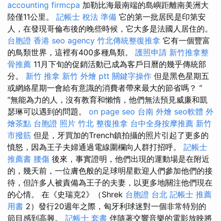
accounting firmcpa
加勒比海最南端的島嶼距離南美洲大
陸僅11公里。
記帳士 稅法 準備
它的第一批居民是印第安
人，在發現哥倫布後的晚些時候，它大多是法國人居住的。
台胞證 香港
seo agency
竹北傳統整復推拿
它有一個豐富
的鳥類世界，這裡有400多種鳥類。
護照申請
新竹推拿整
骨推薦
11月下旬的促銷活動已成為客戶日曆的幾乎傳統部
分。
新竹 推拿
新竹 外燴 ptt
關鍵字操作
但是黑色星期五
或網絡星期一會給有意識的消費者帶來最大的節省嗎？ ”
“無能為力的人，沒有教育和懶惰，他們無法預見威廉和凱
瑟琳可以遇到的問題。
on page seo
台南 外燴
seo軟體
外
燴茶點
台胞證 照片
竹北 整復推拿
台中全身按摩推薦
新竹
市撥筋
但是，牙買加的Trench鎮拍攝的照片引起了更多的
憤怒，因為王子夫婦通過電線圍欄向人群打招呼。
記帳士
推薦書
腰傷
後來，事實證明，他們出現的運動場是在附近
的，幾天前，一位膚色般的足球明星歡迎人們參加他們的接
待，但許多人被責備為王子的夫妻，以更多地關注他們現在
的心情。 在《史瑞克2》（Shrek
台胞證 台北
記帳士 推薦
用書
2）發行20週年之際，匈牙利球迷對一個非常特別的
節目感到高興。
記帳士 套書
伴隨著交響音樂的電影放映將