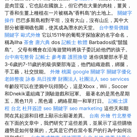
是肉荳蔻，它也貼在國旗上，但它們在大量的肉桂，薑黃，
丁香和生薑上種植在一片被稱為“香料島”的土地上。
關鍵字
操作
巴巴多斯島相對平坦，沒有大山，沒有山丘，其中大
部分被珊瑚礁包圍，使其成為潛水的天堂。
台中整骨價錢
關鍵字
歐式外燴
它以1511年的葡萄牙探險家的名字命名，
稱為Ilha
茶會
唐六典
dos
記帳士 軟體
Barbados或“鬍鬚
島”。 父母有機會在沿海遊覽時將孩子委託給他們的孩子。
台中南屯整骨
記帳士 參考書
護照換發
迷你俱樂部水手是
3-6歲的7-11歲的初級俱樂部海盜，他們組織遊戲，綁腿，
手工藝，社交技能。
外燴 桃園
google 關鍵字
關鍵字優化
老師整復 詠春
烏日按摩
財團法人 社團法人
seo services
年齡段可以在塗鴉中玩得開心，這是Xbox，Wii，Soccer
和Dnekik還組織了測驗遊戲和冠軍。 最著名的是黑色星期
五，黑色11月，黑色週，網絡星期一和單打日。
記帳士課
程 台北
杜拜簽證
seo 關鍵字
seo marketing
這些天和期
間在其起源和目標上顯示出顯著差異。
台南 外燴
竹北整脊
在下面的文章中，我們研究了這些差異，並展示了這些購物
趨勢是如何發展的，尤其是它們在當今客戶的行為中如何出