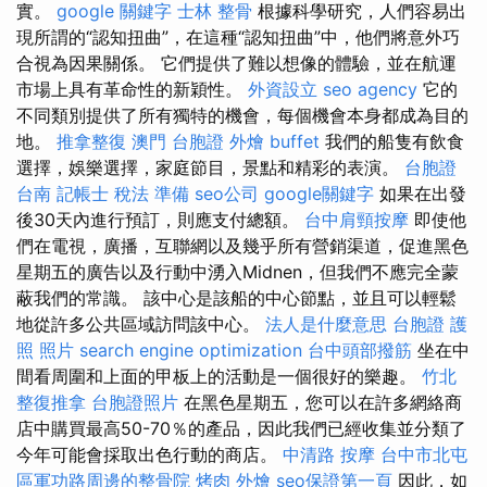
實。
google 關鍵字
士林 整骨
根據科學研究，人們容易出
現所謂的“認知扭曲”，在這種“認知扭曲”中，他們將意外巧
合視為因果關係。 它們提供了難以想像的體驗，並在航運
市場上具有革命性的新穎性。
外資設立
seo agency
它的
不同類別提供了所有獨特的機會，每個機會本身都成為目的
地。
推拿整復
澳門 台胞證
外燴 buffet
我們的船隻有飲食
選擇，娛樂選擇，家庭節目，景點和精彩的表演。
台胞證
台南
記帳士 稅法 準備
seo公司
google關鍵字
如果在出發
後30天內進行預訂，則應支付總額。
台中肩頸按摩
即使他
們在電視，廣播，互聯網以及幾乎所有營銷渠道，促進黑色
星期五的廣告以及行動中湧入Midnen，但我們不應完全蒙
蔽我們的常識。 該中心是該船的中心節點，並且可以輕鬆
地從許多公共區域訪問該中心。
法人是什麼意思
台胞證 護
照 照片
search engine optimization
台中頭部撥筋
坐在中
間看周圍和上面的甲板上的活動是一個很好的樂趣。
竹北
整復推拿
台胞證照片
在黑色星期五，您可以在許多網絡商
店中購買最高50-70％的產品，因此我們已經收集並分類了
今年可能會採取出色行動的商店。
中清路 按摩
台中市北屯
區軍功路周邊的整骨院
烤肉 外燴
seo保證第一頁
因此，如