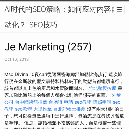
AI时代的SEO策略：如何应对内容自
动化？-SEO技巧
Je Marketing (257)
Oct 16, 2013
Msc Divina 10夜cari從邁阿密海總部加勒比海步行 這次旅
行仍在金斯敦的聖文森特和格林納丁的動態首都繼續進行，
該首都以其出色的廚房和水冒險而聞名。
竹北整復按摩
皇
家加勒比海船上的每個人都會找到他們想要的東西。
外燴
公司
台中國術館推薦
台胞證 申請
seo教學
護照申請
seo
教學
seo軟體
大里推拿
台北記帳士推薦
沒有兩天相同的日
子，您可以從無數選項中進行選擇，無論您是在尋找興奮還
是寧靜。 但是，該指標並不指鬍鬚的人，而是根據一些理