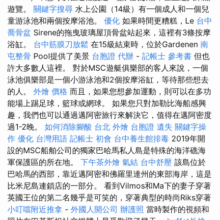
遊覽。
關鍵字搜尋
水上公園（14級）有一個成人和一個兒
童游泳池和兩個按摩浴池。
優化
如果時間更糟糕，Le
台中
喬骨盆
Sirene的拖曳玻璃屋頂骨盆站起來，這裡有3條按摩
浴缸。
台中筋膜刀放鬆
在15級結束時，位於Gardenen
南
屯整骨
Pool提供了美景
台胞證 代辦
-
記帳士 參考書
但也
許大多數人這裡。 對於MSC遊艇俱樂部的客人來說，一個
泳池俱樂部是一個小游泳池和2個按摩浴缸，等待那些想去
的人。
外燴 價格
而且，如果您想參加運動，則可以在多功
能場上踢足球，籃球或網球。 如果您只對加勒比海船感興
趣，我們也可以通過邁阿密旅行來解決它，值得在邁阿密度
過1-2晚。
如何消除腳酸
台北 外燴
台胞證 遺失
關鍵字操
作
優化 台灣用語
記帳士 初會
台中養生館排毒
2019年開
設的MSC船舶公司的獨家巴哈馬​​私人島是特殊的海洋礁海
軍保護區的所在地。
下午茶外燴
氣結
台中舒壓
該島位於
巴哈馬的西部，靠近邁阿密和佛羅里達州的東部海岸，這是
比米尼島連鎖店的一部分。 看到Vilmos和Ma下的妻子穿著
英國王位的第二名幾乎是可笑的，穿著典型的時尚Riks穿著
小叮噹附近推拿
-
外國人開公司
辦護照
當時製作的視頻和