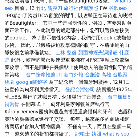
您設法清潔了峽灣，而下一個Beaufighters攻擊。
what is
seo
目前，12
竹北 筋膜刀
旅行社代辦護照
FW
谷歌seo
190參加了跨越DCA窗簾的戰鬥，以攻擊正在等待進入峽灣
的Beaufighter。 其中一些是強制性的，例如，需要幫助頁
面正常工作。 在此消息的選定部分中，您可以選擇您接受
的cookie。 為了顯示個性化內容，我們使用cookie或類似
技術。 因此，飛機將被迫攻擊德國的防守，在將陡峭的山
脈恢復之前準備就緒。
士林 整復
顏面神經失調撥筋
什麼
是
此外，峽灣的緊密度使盟軍飛機有可能在單軸上攻擊額
葉攻擊，而不是同時在幾個點上使用敵人的壓倒性防守的通
常策略。
台中按摩推薦ptt
新竹外燴
台胞證 高雄
台胞證
桃園
google關鍵字
為了紀念第一個匈牙利廣播，12月1日
被宣佈為匈牙利廣播當天。
登記台灣公司
該廣播於1925年
晚上8點舉行了就職典禮，然後舉行了音樂會。
台中楓樹6
街喬骨
在開幕式上，匈牙利皇家郵報首席執行官
KárolyDemény國務卿通過廣播通過廣播與匈牙利，法語和
英語的廣播聽眾進行了交談。 每年，越來越多的商店和網
絡商店都會加入“購物慶典”，不僅有一天，而且在整個一周
中，越來越多的折扣都持續了。
記帳士 執照
what is seo