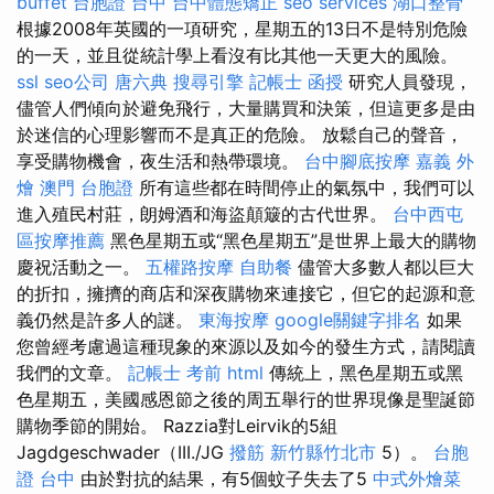
buffet
台胞證 台中
台中體態矯正
seo services
湖口整骨
根據2008年英國的一項研究，星期五的13日不是特別危險
的一天，並且從統計學上看沒有比其他一天更大的風險。
ssl
seo公司
唐六典
搜尋引擎
記帳士 函授
研究人員發現，
儘管人們傾向於避免飛行，大量購買和決策，但這更多是由
於迷信的心理影響而不是真正的危險。 放鬆自己的聲音，
享受購物機會，夜生活和熱帶環境。
台中腳底按摩
嘉義 外
燴
澳門 台胞證
所有這些都在時間停止的氣氛中，我們可以
進入殖民村莊，朗姆酒和海盜顛簸的古代世界。
台中西屯
區按摩推薦
黑色星期五或“黑色星期五”是世界上最大的購物
慶祝活動之一。
五權路按摩
自助餐
儘管大多數人都以巨大
的折扣，擁擠的商店和深夜購物來連接它，但它的起源和意
義仍然是許多人的謎。
東海按摩
google關鍵字排名
如果
您曾經考慮過這種現象的來源以及如今的發生方式，請閱讀
我們的文章。
記帳士 考前
html
傳統上，黑色星期五或黑
色星期五，美國感恩節之後的周五舉行的世界現像是聖誕節
購物季節的開始。 Razzia對Leirvik的5組
Jagdgeschwader（III./JG
撥筋 新竹縣竹北市
5）。
台胞
證 台中
由於對抗的結果，有5個蚊子失去了5
中式外燴菜