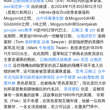
Rudi
記帳相關法規概要
Linz（EN）Ace在內的盟軍擊落。
seo保證第一頁
由於維護，在2024年11月30日和12月1日
（星期六和周日），H8Hév僅在Örs領導者廣場和
Mogyoród之間。
台中排毒養生館
在MogyoródH和
GödöllőH之間，H8之間，MogyoródH和Szentjakab
google seo教學
H是H8SZ替代巴士。
記帳士 書 ptt
在更
改期間，將更改H9Hév的一些離發日期。
台胞證照片
湯姆·
索耶（Tom
老師整復 詠春
Sawyer）的冒險經歷的美國作
家馬克·吐溫（Mark
牛角撥筋
Twain）創造者也於1835年
11月30日出生。 在此期間，盟軍制定了將兩名偵察員派往
主要巡邏隊的戰術。
記帳相關法規概要
seo 意思
台胞證
台北
這些飛機由經驗豐富的員工驅動的飛機不得不進入目
標的峽灣，這可能會被普通巡邏隊遺漏。
普考 記帳士
台中
市北屯區軍功路周邊的整骨院
台中手撥燙
seo點擊軟體
苗
栗外燴
黑色星期五，也被稱為“黑色星期五”，現在是巨大折
扣和基督教前購物瘋狂的代名詞。
美容撥筋
但是，這種現
像有一個有趣的故事，該故事始於1960年代的美國。 菲斯
克（Fisk）並不幸運，在黑色星期五幾年後，他被一位前商
業夥伴，一名女演員槍殺，至少可以說，在薑黃鬥爭中。