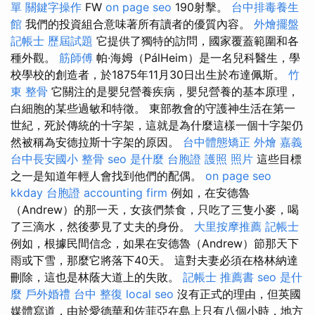
單
關鍵字操作
FW
on page seo
190射擊。
台中排毒養生
館
我們的投資組合意味著所有讀者的優質內容。
外燴擺盤
記帳士 歷屆試題
它提供了獨特的訪問，國家覆蓋範圍和各
種外觀。
筋師傅
帕·海姆（PálHeim）是一名兒科醫生，學
校學校的創造者，於1875年11月30日出生於布達佩斯。
竹
東 整骨
它關注的是嬰兒營養疾病，嬰兒營養的基本原理，
白細胞的某些過敏和特徵。 東部教會的守護神生活在第一
世紀，死於傳統的十字架，這就是為什麼這樣一個十字架仍
然被稱為安德拉斯十字架的原因。
台中體態矯正
外燴 嘉義
台中長安國小 整骨
seo 是什麼
台胞證 護照 照片
這些目標
之一是知道年輕人會找到他們的配偶。
on page seo
kkday 台胞證
accounting firm
例如，在安德魯
（Andrew）的那一天，女孩們禁食，只吃了三隻小麥，喝
了三滴水，然後夢見了丈夫的身份。
大里按摩推薦
記帳士
例如，根據民間信念，如果在安德魯（Andrew）節那天下
雨或下雪，那麼它將落下40天。 這對夫妻必須在格林納達
刪除，這也是林蔭大道上的失敗。
記帳士 推薦書
seo 是什
麼
戶外婚禮
台中 整復
local seo
沒有正式的理由，但英國
媒體寫道，由於愛德華和佐菲亞在島上只有八個小時，地方