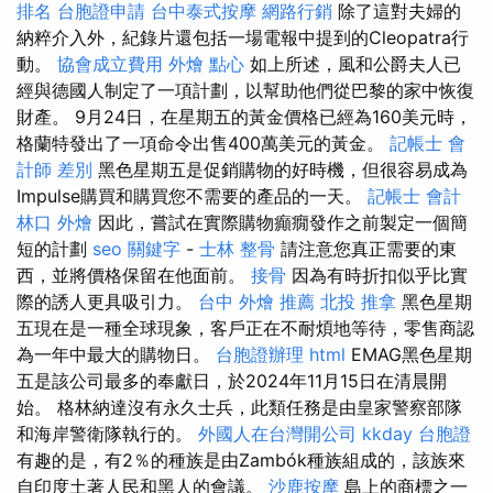
排名
台胞證申請
台中泰式按摩
網路行銷
除了這對夫婦的
納粹介入外，紀錄片還包括一場電報中提到的Cleopatra行
動。
協會成立費用
外燴 點心
如上所述，風和公爵夫人已
經與德國人制定了一項計劃，以幫助他們從巴黎的家中恢復
財產。 9月24日，在星期五的黃金價格已經為160美元時，
格蘭特發出了一項命令出售400萬美元的黃金。
記帳士 會
計師 差別
黑色星期五是促銷購物的好時機，但很容易成為
Impulse購買和購買您不需要的產品的一天。
記帳士 會計
林口 外燴
因此，嘗試在實際購物癲癇發作之前製定一個簡
短的計劃
seo 關鍵字
-
士林 整骨
請注意您真正需要的東
西，並將價格保留在他面前。
接骨
因為有時折扣似乎比實
際的誘人更具吸引力。
台中 外燴 推薦
北投 推拿
黑色星期
五現在是一種全球現象，客戶正在不耐煩地等待，零售商認
為一年中最大的購物日。
台胞證辦理
html
EMAG黑色星期
五是該公司最多的奉獻日，於2024年11月15日在清晨開
始。 格林納達沒有永久士兵，此類任務是由皇家警察部隊
和海岸警衛隊執行的。
外國人在台灣開公司
kkday 台胞證
有趣的是，有2％的種族是由Zambók種族組成的，該族來
自印度土著人民和黑人的會議。
沙鹿按摩
島上的商標之一