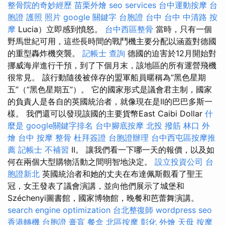
整骨院的奇妙經歷
苗栗外燴
seo services
台中運動按摩
台
胞證 護照 照片
google 關鍵字
台胞證 台中
台中 中清路 按
摩
Lucia）立即感到憤怒。
台中西區整骨
當時，只有一個
野馬世紀可用，這些長時間的戰鬥機主要分配以涵蓋對德國
的重型轟炸機突襲。
記帳士 查詢
德國的迫害於12月開始對
挪威海岸進行干預，到了下個月末，該地區的所有運營飛機
很常見。 該行動隨後被倖存的盟軍船員暱稱為“黑色星期
五”（“黑色星期五”）。 它的國家形式是議會君主制，國家
的負責人是各自的英國統治者，就像現在是II的巴巴多斯一
樣。 我們還可以發現該國的主要貨幣East Caibi Dollar
什
麼是
google關鍵字排名
台中腳底按摩
北投 撥筋
林口 外
燴
台中 按摩 整骨
杜拜簽證
台胞證辦理
台中西屯區按摩推
薦
記帳士 不補習
II。 讓我們看一下哪一天的報價，以及如
何在兩個大型購物活動之間明智地決定。
設立投資公司
台
胞證新北
英國統治者和她的丈夫在布達佩斯觀看了聖王
冠，女王發表了議會演講，並向他們展示了城堡和
Széchenyi圖書館，國家博物館，晚餐和芭蕾舞演講。
search engine optimization
台北整復師
wordpress seo
香港轉機 台胞證
膏肓
餐盒
北區按摩
彰化 外燴
天母 按摩