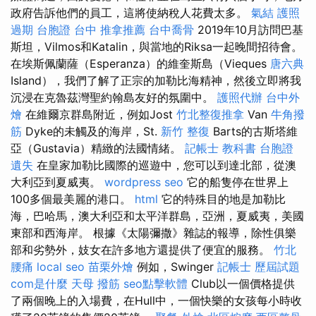
政府告訴他們的員工，這將使納稅人花費太多。
氣結
護照
過期
台胞證 台中
推拿推薦
台中喬骨
2019年10月訪問巴基
斯坦，Vilmos和Katalin，與當地的Riksa一起晚間招待會。
在埃斯佩蘭薩（Esperanza）的維奎斯島（Vieques
唐六典
Island），我們了解了正宗的加勒比海精神，然後立即將我
沉浸在克魯茲灣聖約翰島友好的氛圍中。
護照代辦
台中外
燴
在維爾京群島附近，例如Jost
竹北整復推拿
Van
牛角撥
筋
Dyke的未觸及的海岸，St.
新竹 整復
Barts的古斯塔維
亞（Gustavia）精緻的法國情緒。
記帳士 教科書
台胞證
遺失
在皇家加勒比國際的巡遊中，您可以到達北部，從澳
大利亞到夏威夷。
wordpress seo
它的船隻停在世界上
100多個最美麗的港口。
html
它的特殊目的地是加勒比
海，巴哈馬，澳大利亞和太平洋群島，亞洲，夏威夷，美國
東部和西海岸。 根據《太陽彌撒》雜誌的報導，除性俱樂
部和劣勢外，妓女在許多地方還提供了便宜的服務。
竹北
腰痛
local seo
苗栗外燴
例如，Swinger
記帳士 歷屆試題
com是什麼
天母 撥筋
seo點擊軟體
Club以一個價格提供
了兩個晚上的入場費，在Hull中，一個快樂的女孩每小時收