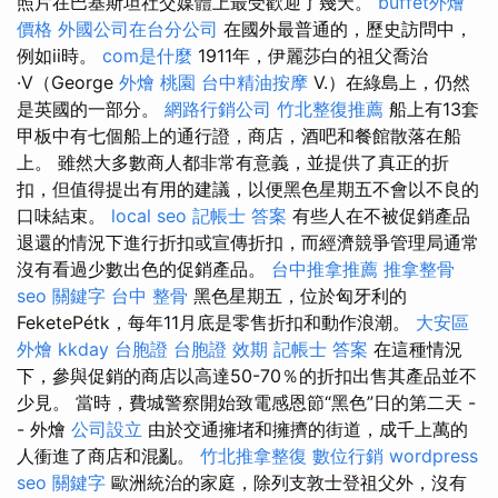
照片在巴基斯坦社交媒體上最受歡迎了幾天。
buffet外燴
價格
外國公司在台分公司
在國外最普通的，歷史訪問中，
例如ii時。
com是什麼
1911年，伊麗莎白的祖父喬治
·V（George
外燴 桃園
台中精油按摩
V.）在綠島上，仍然
是英國的一部分。
網路行銷公司
竹北整復推薦
船上有13套
甲板中有七個船上的通行證，商店，酒吧和餐館散落在船
上。 雖然大多數商人都非常有意義，並提供了真正的折
扣，但值得提出有用的建議，以便黑色星期五不會以不良的
口味結束。
local seo
記帳士 答案
有些人在不被促銷產品
退還的情況下進行折扣或宣傳折扣，而經濟競爭管理局通常
沒有看過少數出色的促銷產品。
台中推拿推薦
推拿整骨
seo 關鍵字
台中 整骨
黑色星期五，位於匈牙利的
FeketePétk，每年11月底是零售折扣和動作浪潮。
大安區
外燴
kkday 台胞證
台胞證 效期
記帳士 答案
在這種情況
下，參與促銷的商店以高達50-70％的折扣出售其產品並不
少見。 當時，費城警察開始致電感恩節“黑色”日的第二天 -
- 外燴
公司設立
由於交通擁堵和擁擠的街道，成千上萬的
人衝進了商店和混亂。
竹北推拿整復
數位行銷
wordpress
seo
關鍵字
歐洲統治的家庭，除列支敦士登祖父外，沒有