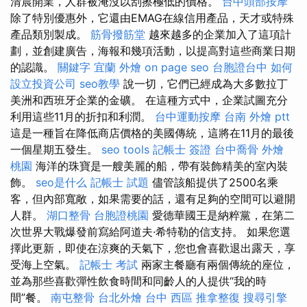
清晨開業，人群被淹沒以刮擦極低的價格。
台中頭部按摩
除了特別優惠外，它還由EMAG在線信用產品，天才或特殊
產品類別製成。
筋骨撥筋堂
越來越多的企業加入了這項計
劃，並創建廣告，海報和幾項活動，以提高對這些商業日期
的認識。
關鍵字
宜蘭 外燴
on page seo
台胞證台中
如何
設立投資公司
seo教學
說一切，它們已經成為大多數拉丁
美洲和西班牙企業的金礦。 在這種方式中，企業試圖充分
利用這些11月的折扣和利潤。
台中運動按摩
台南 外燴 ptt
這是一種旨在降低商店價格的美國傳統，這將在11月的最後
一個星期五發生。
seo tools
記帳士 簽證
台中喬骨
外燴
桃園
海洋的珠寶是一艘美麗的船，帶有裝飾精美的室內裝
飾。
seo是什么
記帳士 試題
儘管該船提供了2500名乘
客，但內部寬敞，如果需要的話，還有足夠的空間可以避開
人群。
湖口整骨
台胞證桃園
愛德華國王是納粹黨，在第二
次世界大戰爆發前寫給阿道夫·希特勒的信支持。 如果您選
擇此更新，即使在涼爽的天氣下，您也會喜歡退出露天，享
受海上空氣。
記帳士 考試
兩家主餐廳有兩個傳統的座位，
並為那些喜歡彈性飲食時間和同齡人的人提供“我的時
間”餐。
南屯整骨
台北外燴
台中 西區 推拿整復
搜尋引擎