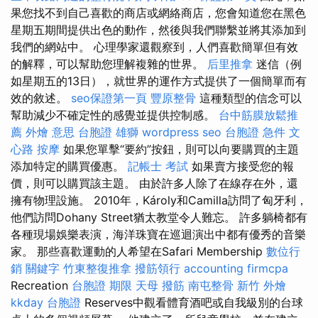
果您找不到自己喜歡的商店或網絡商店，您會知道您在黑色
星期五期間提供出色的動作，然後與我們聯繫並將其添加到
我們的網站中。 心理學家還觀察到，人們喜歡簡單但有效
的解釋，可以幫助您理解複雜的世界。
后里推拿
迷信（例
如星期五的13日），就世界的運作方式提供了一個簡單而有
效的敘述。
seo保證第一頁
豐原整骨
這種類型的信念可以
幫助減少不確定性的感覺並提供控制感。
台中筋膜放鬆推
薦
外燴 意思
台胞證 雄獅
wordpress seo
台胞證 急件
文
心路 按摩
如果您單擊“要約”按鈕，則可以向要購買的主題
添加特定的購買優惠。
記帳士 考試
如果賣方接受您的報
價，則可以購買該主題。 由於許多人除了在線存在外，還
擁有物理設施。 2010年，Károly和Camilla訪問了匈牙利，
他們訪問Dohany Street猶太教堂令人難忘。 許多躺椅都有
各種現場娛樂表演，海洋珠寶在巡迴演出中都有優秀的音樂
家。 那些喜歡運動的人希望在Safari Membership
數位行
銷
關鍵字
竹東整復推拿
撥筋領行
accounting firmcpa
Recreation
台胞證 期限
天母 撥筋
南屯整骨
新竹 外燴
kkday 台胞證
Reserves中觀看體育酒吧或自我級別的台球