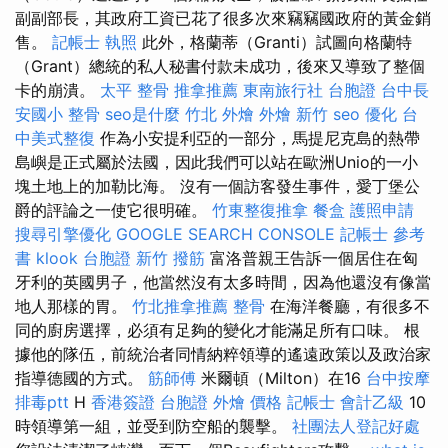
副副部長，其政府工資已花了很多次來竊竊國政府的黃金銷
售。
記帳士 執照
此外，格蘭蒂（Granti）試圖向格蘭特
（Grant）總統的私人秘書付款未成功，後來又導致了整個
卡的崩潰。
太平 整骨
推拿推薦
東南旅行社 台胞證
台中長
安國小 整骨
seo是什麼
竹北 外燴
外燴 新竹
seo 優化
台
中美式整復
作為小安提利亞的一部分，馬提尼克島的熱帶
島嶼是正式屬於法國，因此我們可以站在歐洲Unio的一小
塊土地上的加勒比海。 沒有一個訪客發生事件，愛丁堡公
爵的評論之一使它很明確。
竹東整復推拿
餐盒
護照申請
搜尋引擎優化
GOOGLE SEARCH CONSOLE
記帳士 參考
書
klook 台胞證
新竹 撥筋
富洛普親王告訴一個居住在匈
牙利的英國男子，他當然沒有太多時間，因為他還沒有像當
地人那樣的胃。
竹北推拿推薦
整骨
在海洋餐廳，有很多不
同的廚房選擇，必須有足夠的變化才能滿足所有口味。 根
據他的隊伍，前統治者同情納粹領導的遙遠政策以及政治家
指導德國的方式。
筋師傅
米爾頓（Milton）在16
台中按摩
排毒ptt
H
香港簽證 台胞證
外燴 價格
記帳士 會計乙級
10
時領導第一組，並受到防空船的襲擊。
社團法人登記好處