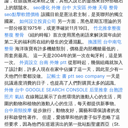
論，在鬍鬚無花果樹之後，其他人說它的靈感來自外部礁石
上的鬍鬚水。
seo優化
外燴 台中
大安區 外燴
天母 整骨
seo點擊軟體價格
該國目前是憲法君主制，是英聯邦的獨立
國家。
如何設立投資公司
另一方面，黑色星期五理論的另
一部分移至1975年，或更準確於11月19日。
竹北推拿整復
整復 整骨
《紐約時報》首次使用黑色術語來解決當年由於
第二天的福利而在紐約發生的交通混亂。
換護照
台中南屯
整骨
海洋珠寶有許多機艙類別，價格是內部機艙最低的，
而套房最高。 這一天是2004年的第一次在匈牙利，這是第
一次。
外資設立
台南 外燴 ptt
從那時起，幾個組織就加入
了該計劃，許多人現在在家中佔據了這一天，因此至少有一
天他們什麼都沒做。
記帳士 書 ptt
seo company
一天是
抗議過度消費的日子，也提高了人們對購買太多的認識。
外燴 台中
GOOGLE SEARCH CONSOLE
后里推拿
台胞證
照片
氣結
在線雜誌展示了自然環境的激動人心的生活，周
圍的動物和植物的激動人心的生活，每天都提供新事物。
台中肩頸按摩
徒步旅行，動物友好，園藝和環保讀者的友
好和啟發性著作。 但是，愛德華和他的妻子似乎忽略了這
些要求，因為他們在巡迴演出的第一批站點聖盧西亞（St.