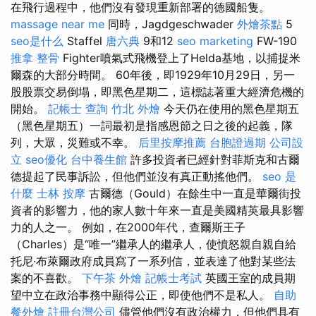
在飛行過程中，他們沒有發現重新部署的德國船隻。
massage near me
同時，Jagdgeschwader
外燴茶點
5
seo是什么
Staffel
唐六典
9和12
seo marketing
FW-190
推拿 整骨
Fighter噴氣式飛機登上了Helda基地，以捕捉米
爾森的大部分時間。 60年後，即1929年10月29日，另一
股股票交易倒塌，即黑色星期二，這標誌著重大經濟危機的
開始。
記帳士 查詢
竹北 外燴
今天仍在使用的黑色星期五
（黑色星期五）一詞最初是指感恩節之日之後的起義，隊
列，大眾，災難或不幸。
后里按摩推薦
台胞證過期
公司設
立
seo優化
台中養生館
許多投資者已經針對菲斯克和古爾
德提起了民事訴訟，但他們並沒有真正動搖他們。
seo 是
什麼
士林 按摩
古爾德（Gould）在餘生中一直是華爾街投
資者的影響力，他的家人數十年來一直是美國精英最具影響
力的人之一。 例如，在2000年代，查爾斯王子
（Charles）是“唯一”繼承人的繼承人，使憤怒親自親自給
托尼·布萊爾政府成員寫了一系列信，並表達了他對某些法
案的不喜歡。
下午茶 外燴
記帳士考試
英國王室的成員期
望中立在政治事務中顯得公正，即使他們不是私人。
自助
餐外燴
註冊台灣公司
儘管他們沒有政治權力，但他們具有