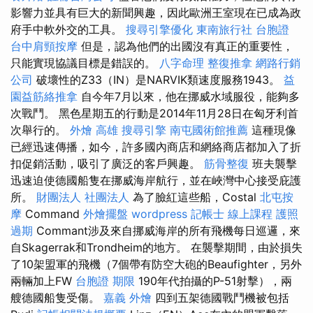
影響力並具有巨大的新聞興趣，因此歐洲王室現在已成為政
府手中軟外交的工具。
搜尋引擎優化
東南旅行社 台胞證
台中肩頸按摩
但是，認為他們的出國沒有真正的重要性，
只能實現協議目標是錯誤的。
八字命理 整復推拿
網路行銷
公司
破壞性的Z33（IN）是NARVIK類速度服務1943。
益
園益筋絡推拿
自今年7月以來，他在挪威水域服役，能夠多
次戰鬥。 黑色星期五的行動是2014年11月28日在匈牙利首
次舉行的。
外燴 高雄
搜尋引擎
南屯國術館推薦
這種現像
已經迅速傳播，如今，許多國內商店和網絡商店都加入了折
扣促銷活動，吸引了廣泛的客戶興趣。
筋骨整復
班夫襲擊
迅速迫使德國船隻在挪威海岸航行，並在峽灣中心接受庇護
所。
財團法人 社團法人
為了臉紅這些船，Costal
北屯按
摩
Command
外燴擺盤
wordpress
記帳士 線上課程
護照
過期
Commant涉及來自挪威海岸的所有飛機每日巡邏，來
自Skagerrak和Trondheim的地方。 在襲擊期間，由於損失
了10架盟軍的飛機（7個帶有防空大砲的Beaufighter，另外
兩輛加上FW
台胞證 期限
190年代拍攝的P-51射擊），兩
艘德國船隻受傷。
嘉義 外燴
四到五架德國戰鬥機被包括