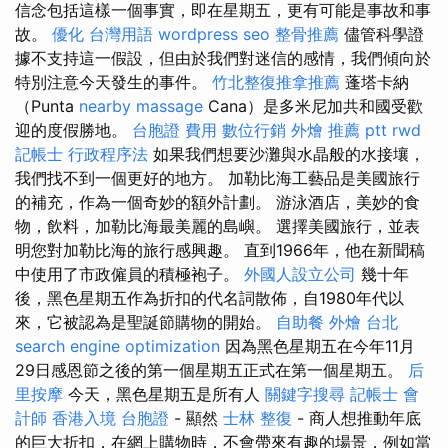
信念包括這樣一個事實，即在星期五，更有可能是事故和事
故。
優化 台灣用語
wordpress seo
整骨推薦
儘管科學證
據不支持這一假設，但由於我們對迷信的感情，我們傾向於
特別注意今天發生的事件。
竹北整復推拿推薦
蓬塔卡納
（Punta
nearby massage
Cana）是多米尼加共和國受歡
迎的度假勝地。
台胞證 費用
數位行銷
外燴 推薦 ptt
rwd
記帳士 行政程序法
如果我們想要沙灘與水晶般的水接壤，
我們找不到一個更好的地方。 加勒比海工藝品是美國旅行
的補充，作為一個奇妙的額外計劃。 游泳酒店，美妙的食
物，飲料，加勒比海最美麗的島嶼。 選擇美國旅行，並表
明您對加勒比海的旅行感興趣。 直到1966年，他在新聞稿
中使用了市政僱員的積極袍子。
外國人設立公司
幾十年
後，黑色星期五作為折扣的代名詞散佈，自1980年代以
來，它被認為是聖誕節購物的開始。
自助餐
外燴 台北
search engine optimization
因為黑色星期五在今年11月
29日感恩節之後的第一個星期五正式在第一個星期五。
后
里按摩
今天，黑色星期五是所有人
關鍵字搜尋
記帳士 會
計師
香港入境 台胞證
- 顯然
士林 整復
- 商人想推動年底
的巨大折扣，在網上購物時，不會帶來有趣的場景，例如當