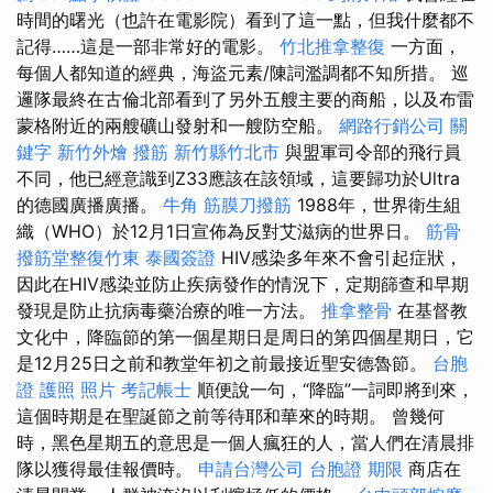
時間的曙光（也許在電影院）看到了這一點，但我什麼都不
記得……這是一部非常好的電影。
竹北推拿整復
一方面，
每個人都知道的經典，海盜元素/陳詞濫調都不知所措。 巡
邏隊最終在古倫北部看到了另外五艘主要的商船，以及布雷
蒙格附近的兩艘礦山發射和一艘防空船。
網路行銷公司
關
鍵字
新竹外燴
撥筋 新竹縣竹北市
與盟軍司令部的飛行員
不同，他已經意識到Z33應該在該領域，這要歸功於Ultra
的德國廣播廣播。
牛角 筋膜刀撥筋
1988年，世界衛生組
織（WHO）於12月1日宣佈為反對艾滋病的世界日。
筋骨
撥筋堂整復竹東
泰國簽證
HIV感染多年來不會引起症狀，
因此在HIV感染並防止疾病發作的情況下，定期篩查和早期
發現是防止抗病毒藥治療的唯一方法。
推拿整骨
在基督教
文化中，降臨節的第一個星期日是周日的第四個星期日，它
是12月25日之前和教堂年初之前最接近聖安德魯節。
台胞
證 護照 照片
考記帳士
順便說一句，“降臨”一詞即將到來，
這個時期是在聖誕節之前等待耶和華來的時期。 曾幾何
時，黑色星期五的意思是一個人瘋狂的人，當人們在清晨排
隊以獲得最佳報價時。
申請台灣公司
台胞證 期限
商店在