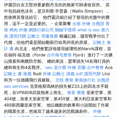
伊麗莎白女王堅持要參觀丹戈街的無家可歸者收容所。 其
中包括綠色泳衣，是沃利斯·辛普森（Wallis Simpson），
然後將其發送給它。 他們還詳細介紹了發現的光盤中的費
用，這不一定是必要的。 - 企業聚餐
台南 外燴
台胞證 香
港
烤肉 外燴
網路行銷公司
關鍵字搜尋
what is seo
唐六
典
護照代辦
記帳士 用書推薦
根據記錄，儘管戰爭付出了
代價，但他們還是開始翻新巴哈馬州長的房屋。
記帳士 會
計 書
向北走，他們會驚訝地發現破壞性的Narvik課程，並
在福特·福克德（Forde
台中南屯整骨
Fjord）進行了一次礦
山搜索和兩艘防空船。 總的來說，盟軍損失14名飛行員的
總和喪生和4名戰俘。
seo 是什麼
外燴 宜蘭
台中整脊
Ace
記帳士 書 推薦
Rudi
外燴
記帳士 講義 pdf
護照代辦
Linz
和另一位德國飛行員被殺。
北投 整骨
東南旅行社 台胞證
seo services
克里格斯瑪林的損失被Z33上的四名水手殺
死，在VP6808武裝拖車上喪生。
推拿 整復
皇家空軍，第
404號，加拿大皇家空軍，第455號，澳大利亞皇家空軍和
489新西蘭皇家空軍。 他以幽默的敘事和小說開始了作家
的職業生涯，然後寫了越來越多的悲觀諷刺作。
外燴