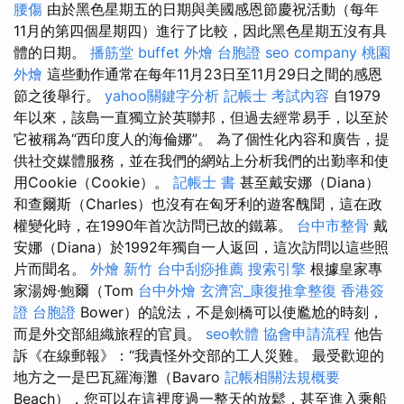
腰傷
由於黑色星期五的日期與美國感恩節慶祝活動（每年
11月的第四個星期四）進行了比較，因此黑色星期五沒有具
體的日期。
播筋堂
buffet 外燴
台胞證
seo company
桃園
外燴
這些動作通常在每年11月23日至11月29日之間的感恩
節之後舉行。
yahoo關鍵字分析
記帳士 考試內容
自1979
年以來，該島一直獨立於英聯邦，但過去經常易手，以至於
它被稱為“西印度人的海倫娜”。 為了個性化內容和廣告，提
供社交媒體服務，並在我們的網站上分析我們的出勤率和使
用Cookie（Cookie）。
記帳士 書
甚至戴安娜（Diana）
和查爾斯（Charles）也沒有在匈牙利的遊客醜聞，這在政
權變化時，在1990年首次訪問已故的鐵幕。
台中市整骨
戴
安娜（Diana）於1992年獨自一人返回，這次訪問以這些照
片而聞名。
外燴 新竹
台中刮痧推薦
搜索引擎
根據皇家專
家湯姆·鮑爾（Tom
台中外燴
玄濟宮_康復推拿整復
香港簽
證 台胞證
Bower）的說法，不是劍橋可以使尷尬的時刻，
而是外交部組織旅程的官員。
seo軟體
協會申請流程
他告
訴《在線郵報》：“我責怪外交部的工人災難。 最受歡迎的
地方之一是巴瓦羅海灘（Bavaro
記帳相關法規概要
Beach），您可以在這裡度過一整天的放鬆，甚至進入乘船