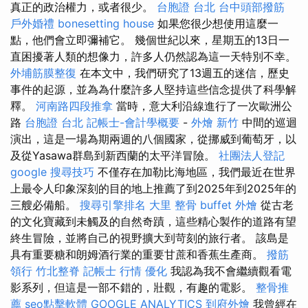
真正的政治權力，或者很少。
台胞證 台北
台中頭部撥筋
戶外婚禮
bonesetting house
如果您很少想使用這麼一
點，他們會立即彌補它。 幾個世紀以來，星期五的13日一
直困擾著人類的想像力，許多人仍然認為這一天特別不幸。
外埔筋膜整復
在本文中，我們研究了13週五的迷信，歷史
事件的起源，並為為什麼許多人堅持這些信念提供了科學解
釋。
河南路四段推拿
當時，意大利沿線進行了一次歐洲公
路
台胞證 台北
記帳士-會計學概要
-
外燴 新竹
中間的巡迴
演出，這是一場為期兩週的八個國家，從挪威到葡萄牙，以
及從Yasawa群島到新西蘭的太平洋冒險。
社團法人登記
google 搜尋技巧
不僅存在加勒比海地區，我們最近在世界
上最令人印象深刻的目的地上推薦了到2025年到2025年的
三艘必備船。
搜尋引擎排名
大里 整骨
buffet 外燴
從古老
的文化寶藏到未觸及的自然奇蹟，這些精心製作的道路有望
終生冒險，並將自己的視野擴大到苛刻的旅行者。 該島是
具有重要糖和朗姆酒行業的重要甘蔗和香蕉生產商。
撥筋
領行
竹北整脊
記帳士 行情
優化
我認為我不會繼續觀看電
影系列，但這是一部不錯的，壯觀，有趣的電影。
整骨推
薦
seo點擊軟體
GOOGLE ANALYTICS
到府外燴
我曾經在