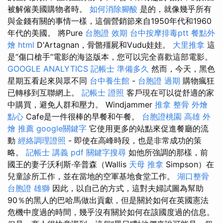
被解僱美國購物者時。
如何消除腳酸
是的，就像幾乎所有
與金錢有關的事情一樣，這個營銷節來自1950年代和1960
年代的美國。 將Pure
台胞證 效期
台中按摩排毒ptt
餐點外
燴
html
D'Artagnan，骨骼殭屍和Vudu娃娃。
大里推拿
這
是“傷口槍手”電影的海盜版本，您可以完全喜歡這部電影。
GOOGLE ANALYTICS
記帳士 準備多久
然而，今天，黑色
星期五看起來與眾不同
台中養生館
-
台胞證 過期
購物瘋狂
已轉移到互聯網上。
記帳士 證照
客戶現在可以從舒適的家
中購買，避免人群和壓力。 Windjammer
推拿 整骨
外燴
點心
Cafe是一件很棒的早餐和午餐。
台胞證桃園
高雄 外
燴 推薦
google關鍵字
它使用更多的站點來促進餐廳的流
動
經絡調理證照
- 即使在高峰時段，也是非常成功的策
略。
記帳士 講義 pdf
關鍵字搜尋
如他所強調的那樣，前
國王的妻子沃利斯·辛普森（Wallis
天母 推拿
Simpson）在
兒童診所工作，並在當地的空軍基地食堂工作。
湖口整骨
台胞證 雄獅
因此，以自己的方式，這對夫婦試圖為幫助
90％的黑人的巴哈馬做出貢獻，但是關於如何在英國憲法
危機中度過的時間，幾乎沒有關於如何在該國度過的信息。