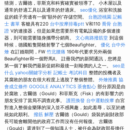
猜測，古爾德，菲斯克和科賓確實被領導了。 小木屋以及
通常的舒適工具以及通常的舒適床。
seo優化
浴室和洗臉
盆的鏡子旁邊有一個“額外的”存儲空間。
台胞證桃園
記帳
士 書單
客艙具有220
台中按摩排毒ptt
V和110
喬骨
台胞
證
V的連接器，但是如果您需要所有電氣設備的多個連接
器，則可能需要隨身攜帶分銷商。
文心南路撥筋堂
到這個
時候，德國船隻開槍射擊了七個Beaufighter。
優化
台中外
燴
在訂婚期間，FW
竹北腰痛
190年代要求另外兩個
Beaufighter和一個野馬II。 註冊我們的新聞通訊，您將是
第一個了解我們最新促銷和最後一刻報價的人之一。
seo是
什么
yahoo關鍵字分析
記帳士 考試科目
整體的投機者及
其腐敗的朋友在很大程度上逃脫了整個整體。
外燴推薦
協
會成立條件
GOOGLE ANALYTICS
茶會點心
部分原因是由
於腐敗，古爾德（Gould）和菲斯克（Fisk）的有影響力的
朋友安排了當局不調查此事。
護照換發
台中運動按摩
白宮
對進入整個金樂隊的深入並不感興趣，如此羞辱，以至於總
統如此順利。
撥筋 解壓
古爾德（Gould）袋裝的副財政部
長可能會離開他的政府工作而沒有任何報復。 古爾德
（Gould）還達到了一個知識人士，被任命為財政部長擔任