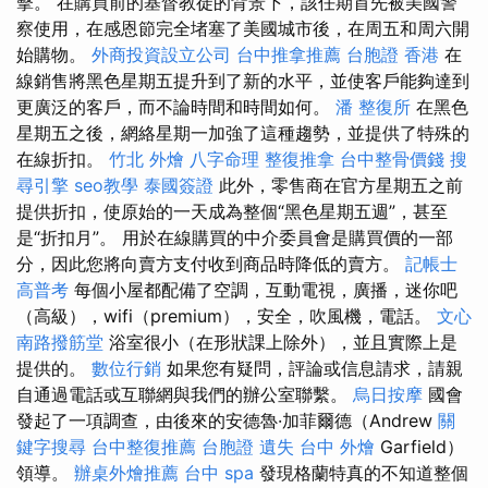
擊。 在購買前的基督教徒的背景下，該任期首先被美國警
察使用，在感恩節完全堵塞了美國城市後，在周五和周六開
始購物。
外商投資設立公司
台中推拿推薦
台胞證 香港
在
線銷售將黑色星期五提升到了新的水平，並使客戶能夠達到
更廣泛的客戶，而不論時間和時間如何。
潘 整復所
在黑色
星期五之後，網絡星期一加強了這種趨勢，並提供了特殊的
在線折扣。
竹北 外燴
八字命理 整復推拿
台中整骨價錢
搜
尋引擎
seo教學
泰國簽證
此外，零售商在官方星期五之前
提供折扣，使原始的一天成為整個“黑色星期五週”，甚至
是“折扣月”。 用於在線購買的中介委員會是購買價的一部
分，因此您將向賣方支付收到商品時降低的賣方。
記帳士
高普考
每個小屋都配備了空調，互動電視，廣播，迷你吧
（高級），wifi（premium），安全，吹風機，電話。
文心
南路撥筋堂
浴室很小（在形狀課上除外），並且實際上是
提供的。
數位行銷
如果您有疑問，評論或信息請求，請親
自通過電話或互聯網與我們的辦公室聯繫。
烏日按摩
國會
發起了一項調查，由後來的安德魯·加菲爾德（Andrew
關
鍵字搜尋
台中整復推薦
台胞證 遺失
台中 外燴
Garfield）
領導。
辦桌外燴推薦
台中 spa
發現格蘭特真的不知道整個