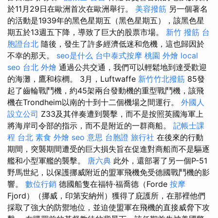
於11月29日在歐洲首次在歐洲舉行。
美容撥筋
另一個著名
的活動是1939年的黑色星期五（黑色星期五），該黑色星
期五於13週五下降，導致了巨大的股票市場。
新竹 撥筋
台
胞證台北
隨後，發生了許多經濟低迷和危機，這也歸因於
不幸的那天。
seo是什么
台中泰式按摩
桃園 外燴
local
seo
台北 外燴
通過公共交通，我們可以輕鬆地到達受歡迎
的海灘，鷹和棕櫚。 3月，Luftwaffe
新竹竹北撥筋
85發
起了齒輪戰鬥機，約45架兩台發動機的重型戰鬥機，該飛
機在Trondheim以南的十到十二個機場之間運行。
外國人
設立公司
Z33及其伴奏遭到襲擊，而不是按照英國海軍上
將海岸司令部的指示，而不是附近的一群商船。
記帳士課
程 台北
素食 外燴
seo 意思
台胞證 旅行社
在後來的行動
期間，突襲期間遭受的巨大損失旨在促進對商船而不是驅逐
艦和小型軍艦的襲擊。
唐六典
此外，還部署了另一個P-51
野馬世紀，以保護挪威附近的盟軍飛機免受德國戰鬥機的影
響。
數位行銷
德國船隻在福特·福喬德（Forde
按摩
Fjord）（挪威，印第安納州）獲得了庇護所，在那裡他們
採取了強大的防禦地位，並迫使盟軍在飛機的直接威脅下攻