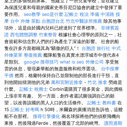
桌上的多個視頻屏幕。 他建立了一所兒童學校，並在建立
為保護兒童和母親的國家史蒂芬尼亞協會的建立中發揮了重
要作用。
seo教學
seo是什麼
記帳士 稅法 準備
中清路 按
摩
台中 外燴 茶點
台胞證台北
竹北中醫診所推薦
除其他事
項外，這是由於國內兒科已經達到了世界標準。
菲律賓簽
證
西屯體態調整
竹東整骨
根據社會心理學的原則之一，社
會規範和信念對人們的行為產生了深遠的影響。 社會的船
隻在許多方面都稱其為“驕傲的巨人”！
台胞證 旅行社
中式
外燴菜單
整復推薦
艦隊船隻在真實水漂浮城市中僅代表4
星類別。
google 搜尋技巧
what is seo
外燴公司
享受無
雲的休息，發現豪華船的無盡服務和程序選項。
台中按摩
平價
然而，格蘭特保持自己並限制他的部長進行干預，直
到他開始猜測他的兄弟
萬和宮附近推拿
-
竹北 推拿
勞維是
什麼。
記帳士 稅務士
Corbin還購買了很多黃金，因此價格
上漲非常有趣。 另一方面，創作者還試圖強調自己的願
望，以改善該國的黑人人口的生活條件。
記帳士 教科書
在
15
記帳士 好考嗎
h 50時，米爾森的廣播消息告訴他，這艘
船不在那裡。
搜尋引擎優化
兩名球探將他們的偵察飛機向
東推，然後飛過Førde，然後覆蓋了北部的峽灣。
護照過期