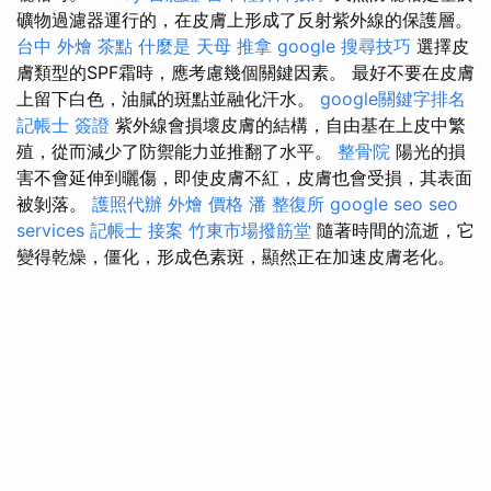
礦物過濾器運行的，在皮膚上形成了反射紫外線的保護層。
台中 外燴 茶點
什麼是
天母 推拿
google 搜尋技巧
選擇皮
膚類型的SPF霜時，應考慮幾個關鍵因素。 最好不要在皮膚
上留下白色，油膩的斑點並融化汗水。
google關鍵字排名
記帳士 簽證
紫外線會損壞皮膚的結構，自由基在上皮中繁
殖，從而減少了防禦能力並推翻了水平。
整骨院
陽光的損
害不會延伸到曬傷，即使皮膚不紅，皮膚也會受損，其表面
被剝落。
護照代辦
外燴 價格
潘 整復所
google seo
seo
services
記帳士 接案
竹東市場撥筋堂
隨著時間的流逝，它
變得乾燥，僵化，形成色素斑，顯然正在加速皮膚老化。