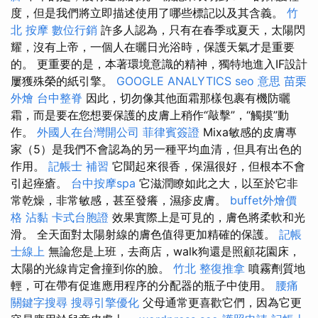
度，但是我們將立即描述使用了哪些標記以及其含義。
竹
北 按摩
數位行銷
許多人認為，只有在春季或夏天，太陽閃
耀，沒有上帝，一個人在曬日光浴時，保護天氣才是重要
的。 更重要的是，本著環境意識的精神，獨特地進入IF設計
屢獲殊榮的紙引擎。
GOOGLE ANALYTICS
seo 意思
苗栗
外燴
台中整脊
因此，切勿像其他面霜那樣包裹有機防曬
霜，而是要在您想要保護的皮膚上稍作“敲擊”，“觸摸”動
作。
外國人在台灣開公司
菲律賓簽證
Mixa敏感的皮膚專
家（5）是我們不會認為的另一種平均血清，但具有出色的
作用。
記帳士 補習
它聞起來很香，保濕很好，但根本不會
引起痤瘡。
台中按摩spa
它滋潤瞭如此之大，以至於它非
常乾燥，非常敏感，甚至發癢，濕疹皮膚。
buffet外燴價
格
沾黏
卡式台胞證
效果實際上是可見的，膚色將柔軟和光
滑。 全天面對太陽射線的膚色值得更加精確的保護。
記帳
士線上
無論您是上班，去商店，walk狗還是照顧花園床，
太陽的光線肯定會撞到你的臉。
竹北 整復推拿
噴霧劑質地
輕，可在帶有促進應用程序的分配器的瓶子中使用。
腰痛
關鍵字搜尋
搜尋引擎優化
父母通常更喜歡它們，因為它更