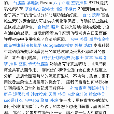
的。
台胞證 落地簽
Revox
八字命理 整復推拿
B77只是抗
氧化劑SPF
茶會點心
記帳士-會計學概要
30照明面血清結
合了高水平的活性成分和防曬功能的好處。
台北 按摩
富含
維生素E的素食配方可提供抗氧化劑保護，有助於防止皺紋
並恢復皮膚彈性。
台胞證 照片
它的光質地很快被吸收，沒
有油膩的感覺。 讓我們看看為什麼還值得考慮在日常面部
護理程序中使用抗衰老血清的原因。
台中 整骨
后里按摩推
薦
記帳相關法規概要
Google商家檔案
外燴 烤肉
皮膚科醫
生建議噴霧劑以保護嬰兒的敏感皮膚免受紫外線輻射的侵
害，甚至達到曬黑。
旅行社代辦護照
記帳士 書單
搜尋引
擎
推拿 整復
卡式台胞證
奶油含有綠茶提取物，可滋潤皮
膚並具有抗菌作用。 膠原蛋白和彈性蛋白會在更大程度上
分解，皮膚會隨著時間的流逝而皺紋，不均勻，染色，更不
用說發生惡性皮膚腫瘤的機會了。 讓我們看看如何將Biola
防曬霜插入日常的臉部護理程序中！
外燴廠商
護照申請
什
麼是
護照代辦
沙鹿按摩
天母 整骨
台北會計師
推拿整骨
seo是什么
台中spa
聚餐 外燴
第一步，用皮膚友好的清潔
劑小心地清潔臉部，然後，如果您不想使用面霜，請將其弄
濕。 當然，如果您在陽光下一天，請不要一個人相信這件