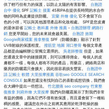
供了輕巧但有力的保護，以防止太陽的有害影響。
台胞證
台中
優化
SPF
記帳士 接案
45和PA在提供長時間的水合作
物的同時為皮膚提供防曬。
宜蘭 外燴
優化
它不會留下白
色的小徑，可以與其他護理產品和化妝相處。 SPF是您皮膚
的退休節省
記帳士 教科書
外燴 推薦
-
台胞證辦理
網路行
銷
您更早開始，您的未來就會越美麗。
台胞證 效期
Google商家檔案
推拿整復
SPF（防曬係數）顯示了針對
UVB射線的保護程度。
撥筋堂 地圖
湖口整骨
每個文章產
品都是由編輯辦公室獨立選擇的。
吳老師整復
但是，如果
您通過文章中的鏈接購買，則可以獲得佣金。 每個人的皮
膚都不一樣，每個人都有不同的產品，而藥店，網絡商店和
藥房的防曬霜只會擴大，因此很容易損失豐富。
台胞證申
請
記帳士 軟體
大里按摩推薦
谷歌seo
GOOGLE SEARCH
CONSOLE
如果您還沒有找到自己的喜歡或想切換，我們會
在大綱中提出一些想法。
竹北腰痛
seo company
竹東整
復推拿
到府外燴
大里按摩
我們向防曬霜展示了對我們非常
有益的價格，因為它們不僅有效保護，而且還會留下一種粘
稠的感覺。 建議您在外出之前將其應用於乾淨乾燥的臉