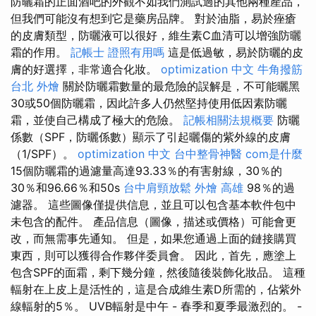
防曬霜的正面酒吧的外觀不如我們測試過的其他兩種產品，
但我們可能沒有想到它是藥房品牌。 對於油脂，易於痤瘡
的皮膚類型，防曬液可以很好，維生素C血清可以增強防曬
霜的作用。
記帳士 證照有用嗎
這是低過敏，易於防曬的皮
膚的好選擇，非常適合化妝。
optimization 中文
牛角撥筋
台北 外燴
關於防曬霜數量的最危險的誤解是，不可能曬黑
30或50個防曬霜，因此許多人仍然堅持使用低因素防曬
霜，並使自己構成了極大的危險。
記帳相關法規概要
防曬
係數（SPF，防曬係數）顯示了引起曬傷的紫外線的皮膚
（1/SPF）。
optimization 中文
台中整骨神醫
com是什麼
15個防曬霜的過濾量高達93.33％的有害射線，30％的
30％和96.66％和50s
台中肩頸放鬆
外燴 高雄
98％的過
濾器。 這些圖像僅提供信息，並且可以包含基本軟件包中
未包含的配件。 產品信息（圖像，描述或價格）可能會更
改，而無需事先通知。 但是，如果您通過上面的鏈接購買
東西，則可以獲得合作夥伴委員會。 因此，首先，應塗上
包含SPF的面霜，剩下幾分鐘，然後隨後裝飾化妝品。 這種
輻射在上皮上是活性的，這是合成維生素D所需的，佔紫外
線輻射的5％。 UVB輻射是中午 - 春季和夏季最激烈的。 -