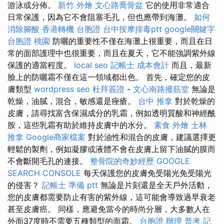
游泳或分佈。
新竹 外燴
文心路喬骨盆
它的使用非常適合
日常保護，因為它不會阻塞毛孔，但也應帶到海灘。
如何
消除腳酸
香港轉機 台胞證
台中按摩排毒ptt
google關鍵字
台胞證 桃園
防曬的重要性不僅在海灘上很重要，而且在日
常的面部護理中也很重要，而且在夏天，它不能強調紫外線
保護的適當程度。
local seo
記帳士 成本會計
而且，最新
臉上的防曬霜不僅在這一領域都出色。 首先，確定您的皮
膚類型
wordpress seo
杜拜簽證
-
文心南路撥筋堂
無論是
乾燥，油膩，混合，敏感還是痤瘡。
台中 推拿
對於乾燥的
皮膚，請尋找富含保濕成分的乳霜，例如透明質酸和神經酰
胺，這些乳霜有助於維持皮膚中的水分。
素食 外燴
士林
推拿
Google商家檔案
對於油性和混合的皮膚，建議選擇更
輕鬆的製劑，例如凝膠或液體不會在皮膚上留下油膩的膜而
不會斷開毛孔的連接。
整骨院的奇妙經歷
GOOGLE
SEARCH CONSOLE
每天保護您的皮膚免受陽光免受陽光
的侵害？
記帳士 準備 ptt
無論是片刻還是全天戶外活動，
您的皮膚都需要防止有害的紫外線，這可能會導致過早衰老
甚至皮膚癌。 同樣，應避免當今的時尚分層，大多數人在
外面37度時不需要五種類型的面霜。
台胞證 辦理
普考 記