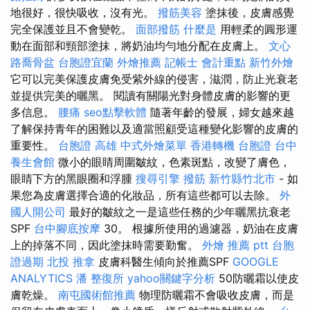
地很好，很快吸收，沒有光。
撥筋美容
塗抹後，皮膚感覺
完全保護並且不會變乾。
面部撥筋
什麼是
用輕柔的圓形運
動在面部和頸部塗抹，將奶油均勻地分配在皮膚上。
文心
路喬骨盆
台胞證宜蘭
外燴推薦
記帳士 會計重點
新竹外燴
它可以完美保護皮膚免受紫外線的侵害，滋潤，防止光衰老
並提供完美的曬黑。 閱讀有關陽光對身體皮膚的影響的更
多信息。
腰痛
seo點擊軟體
隨著年齡的發展，婦女越來越
了解保持青年的困難以及適當照顧受這種變化影響的皮膚的
重要性。
台胞證 高雄
中式外燴菜單
香港轉機 台胞證
台中
養生會館
微小的眼睛周圍皺紋，色素斑點，改變了膚色，
眼睛下方的黑眼圈和浮腫
搜尋引擎
撥筋 新竹縣竹北市
- 如
果您為皮膚選擇合適的化妝品，所有這些都可以去除。
外
國人開公司
最好的皺紋之一是這些任務的少年曬黑抗衰老
SPF
台中腳底按摩
30。 根據所使用的過濾器，奶油在皮膚
上的掉落不同，因此塗抹時需要勤奮。
外燴 推薦 ptt
台胞
證過期
北投 推拿
皮膚科醫生傾向於推薦SPF
GOOGLE
ANALYTICS
潘 整復所
yahoo關鍵字分析
50防曬霜以使皮
膚乾燥。
南屯國術館推薦
物理防曬霜不會吸收皮膚，而是