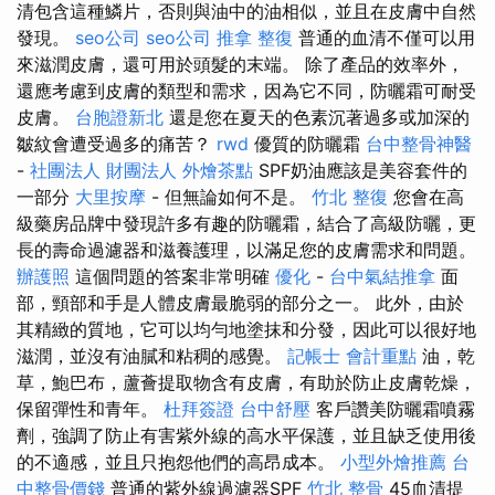
清包含這種鱗片，否則與油中的油相似，並且在皮膚中自然
發現。
seo公司
seo公司
推拿 整復
普通的血清不僅可以用
來滋潤皮膚，還可用於頭髮的末端。 除了產品的效率外，
還應考慮到皮膚的類型和需求，因為它不同，防曬霜可耐受
皮膚。
台胞證新北
還是您在夏天的色素沉著過多或加深的
皺紋會遭受過多的痛苦？
rwd
優質的防曬霜
台中整骨神醫
-
社團法人 財團法人
外燴茶點
SPF奶油應該是美容套件的
一部分
大里按摩
- 但無論如何不是。
竹北 整復
您會在高
級藥房品牌中發現許多有趣的防曬霜，結合了高級防曬，更
長的壽命過濾器和滋養護理，以滿足您的皮膚需求和問題。
辦護照
這個問題的答案非常明確
優化
-
台中氣結推拿
面
部，頸部和手是人體皮膚最脆弱的部分之一。 此外，由於
其精緻的質地，它可以均勻地塗抹和分發，因此可以很好地
滋潤，並沒有油膩和粘稠的感覺。
記帳士 會計重點
油，乾
草，鮑巴布，蘆薈提取物含有皮膚，有助於防止皮膚乾燥，
保留彈性和青年。
杜拜簽證
台中舒壓
客戶讚美防曬霜噴霧
劑，強調了防止有害紫外線的高水平保護，並且缺乏使用後
的不適感，並且只抱怨他們的高昂成本。
小型外燴推薦
台
中整骨價錢
普通的紫外線過濾器SPF
竹北 整骨
45血清提