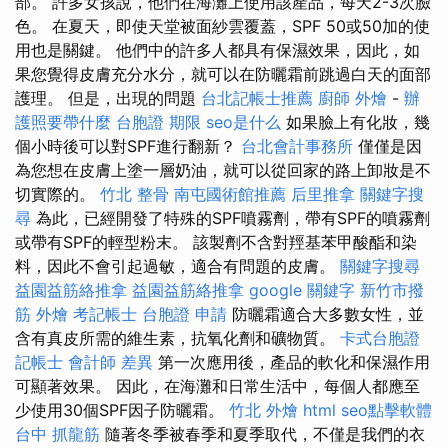
部。 許多女孩說，他們在海灘上使用該產品，每天2-3次臉
色。 在夏天，即使天堂被面紗雲覆蓋，SPF 50或50加的使
用也是關鍵。 他們中的許多人都具有保濕效果，因此，如
果您覺得皮膚充分水分，就可以在防曬霜前跳過白天的面部
護理。 但是，出現的問題
台北記帳士推薦
廚師 外燴
-
辦
護照要帶什麼
台胞證 期限
seo是什么
如果臉上有化妝，幾
個小時後可以對SPF進行翻新？
台北會計事務所
僅僅是因
為您想在皮膚上塗一層奶油，就可以從回家的路上卸妝是不
切實際的。
竹北 整骨
南屯國術館推薦
后里推拿
關鍵字搜
尋
為此，已經開發了特殊的SPF噴霧劑，帶有SPF的噴霧劑
或帶有SPF的輕型粉末。 該製劑不含對羥基苯甲酸酯和染
料，因此不會引起過敏，適合有問題的皮膚。
關鍵字搜尋
益園益筋絡推拿
益園益筋絡推拿
google 關鍵字
新竹市撥
筋
外燴
考記帳士
台胞證 申請
防曬霜適合大多數女性，並
含有真皮所需的維生素，抗氧化劑和礦物質。
卡式台胞證
記帳士 會計師 差異
第一次應用後，產品的軟化和保濕作用
可顯著效果。 因此，在海灘和日常生活中，每個人都應至
少使用30個SPF因子防曬霜。
竹北 外燴
html
seo點擊軟體
台中 抓龍筋
隨著冬季被春季和夏季取代，不僅是我們的衣