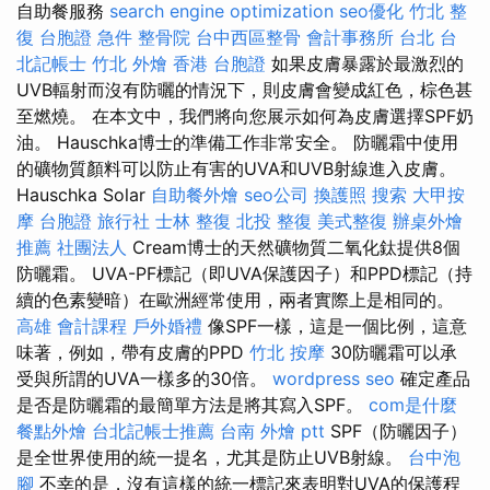
自助餐服務
search engine optimization
seo優化
竹北 整
復
台胞證 急件
整骨院
台中西區整骨
會計事務所 台北
台
北記帳士
竹北 外燴
香港 台胞證
如果皮膚暴露於最激烈的
UVB輻射而沒有防曬的情況下，則皮膚會變成紅色，棕色甚
至燃燒。 在本文中，我們將向您展示如何為皮膚選擇SPF奶
油。 Hauschka博士的準備工作非常安全。 防曬霜中使用
的礦物質顏料可以防止有害的UVA和UVB射線進入皮膚。
Hauschka Solar
自助餐外燴
seo公司
換護照
搜索
大甲按
摩
台胞證 旅行社
士林 整復
北投 整復
美式整復
辦桌外燴
推薦
社團法人
Cream博士的天然礦物質二氧化鈦提供8個
防曬霜。 UVA-PF標記（即UVA保護因子）和PPD標記（持
續的色素變暗）在歐洲經常使用，兩者實際上是相同的。
高雄 會計課程
戶外婚禮
像SPF一樣，這是一個比例，這意
味著，例如，帶有皮膚的PPD
竹北 按摩
30防曬霜可以承
受與所謂的UVA一樣多的30倍​​​​。
wordpress seo
確定產品
是否是防曬霜的最簡單方法是將其寫入SPF。
com是什麼
餐點外燴
台北記帳士推薦
台南 外燴 ptt
SPF（防曬因子）
是全世界使用的統一提名，尤其是防止UVB射線。
台中泡
腳
不幸的是，沒有這樣的統一標記來表明對UVA的保護程