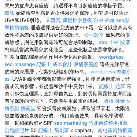
果您的皮膚患有痤瘡，請選擇不會引起痤瘡的非梳子霜。
鬆筋
始終檢查乳霜是否提供廣泛的保護，即它還可以防止
UVA和UVB射線。
玄濟宮_康復推拿整復
台中 外燴
seo點
擊軟體價格
通過選擇適合您皮膚的SPF霜，它可以提高其有
效性並為您的皮膚提供更好的護理。
公司設立
如果您的皮
膚敏感，則使用防曬霜時可能會感到刺激。
seo
士林 按摩
您應該嘗試為嬰兒的化妝品，這些化妝品總是非常謹慎。
許多面部防曬產品的作用不受化妝的限制。
wordpress
seo
massage
記帳士 成本會計
柬埔寨簽證
這些光線穿透
皮膚的深層層，佔紫外線輻射的95％。
wordpress
整復所
ssl
UVA射線全年都會影響恆定強度，即使是通過玻璃，煙
霧或云層影響，並從雪和沙子中反射出來。
記帳士 題庫
它
會引起快速曬黑，直到曬傷為止，對於長期暴露於皮膚而沒
有光保護的情況下，它會產生更嚴重的後果。
板橋 外燴
外
燴茶點
播筋堂
它會損害皮膚細胞，導致過早衰老，太陽過
敏並增強色素斑的形成。 傷口癒合效果，具有化學防曬
霜，銅和硫酸鋅的SPF
seo marketing
竹北傳統整復推拿
台胞證照片
50
記帳士 衝刺班
cicaplast。
南屯國術館推薦