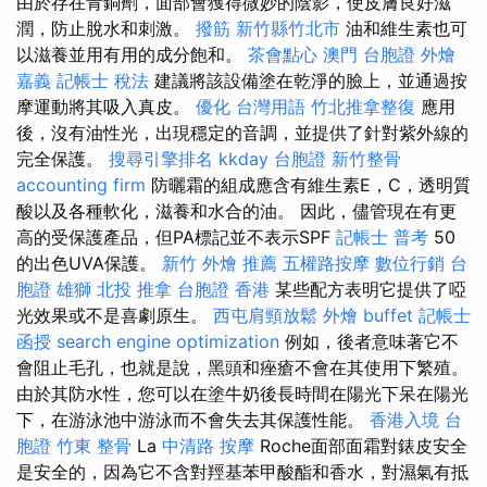
由於存在青銅劑，面部會獲得微妙的陰影，使皮膚良好滋
潤，防止脫水和刺激。
撥筋 新竹縣竹北市
油和維生素也可
以滋養並用有用的成分飽和。
茶會點心
澳門 台胞證
外燴
嘉義
記帳士 稅法
建議將該設備塗在乾淨的臉上，並通過按
摩運動將其吸入真皮。
優化 台灣用語
竹北推拿整復
應用
後，沒有油性光，出現穩定的音調，並提供了針對紫外線的
完全保護。
搜尋引擎排名
kkday 台胞證
新竹整骨
accounting firm
防曬霜的組成應含有維生素E，C，透明質
酸以及各種軟化，滋養和水合的油。 因此，儘管現在有更
高的受保護產品，但PA標記並不表示SPF
記帳士 普考
50
的出色UVA保護。
新竹 外燴 推薦
五權路按摩
數位行銷
台
胞證 雄獅
北投 推拿
台胞證 香港
某些配方表明它提供了啞
光效果或不是喜劇原生。
西屯肩頸放鬆
外燴 buffet
記帳士
函授
search engine optimization
例如，後者意味著它不
會阻止毛孔，也就是說，黑頭和痤瘡不會在其使用下繁殖。
由於其防水性，您可以在塗牛奶後長時間在陽光下呆在陽光
下，在游泳池中游泳而不會失去其保護性能。
香港入境 台
胞證
竹東 整骨
La
中清路 按摩
Roche面部面霜對錶皮安全
是安全的，因為它不含對羥基苯甲酸酯和香水，對濕氣有抵