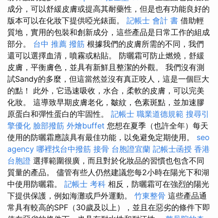
成分，可以舒緩皮膚或提高其耐藥性，但是也有功能良好的
版本可以在化妝下提供啞光錶面。
記帳士 會計 書
借助輕
質地，實用的包裝和創新成分，這些產品是日常工作的組成
部分。
台中 推薦 撥筋
根據我們的皮膚所需的不同，我們
還可以選擇血清，噴霧或粘貼。 防曬霜可防止燃燒，舒緩
皮膚，平衡膚色，並具有新鮮且整潔的外觀。 我們沒有測
試Sandy的多麼，但這當然並沒有真正咬人，這是一個巨大
的點！ 此外，它迅速吸收，水合，柔軟的皮膚，可以完美
化妝。 這導致早期皮膚老化，皺紋，色素斑點，並加速膠
原蛋白和彈性蛋白的牢固性。
記帳士 職業道德規範
搜尋引
擎優化
臉部撥筋
外燴buffet
您想在夏季（也許全年）每天
使用的防曬霜應該具有最佳功能，以免避免定期使用。
seo
agency
哪裡找台中撥筋
接骨
台胞證宜蘭
記帳士函授
香港
台胞證
選擇範圍很廣，而且對於化妝品的習慣也包含不同
質量的產品。 儘管有些人仍然建議您每2小時在陽光下和湖
中使用防曬霜。
記帳士 考科
相反，防曬霜可在強烈的陽光
下提供保護，例如海灘或戶外運動。
竹東整骨
這些產品通
常具有較高的SPF（30歲及以上），並且在惡劣的條件下即