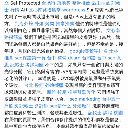
立
Saf Protected
台胞證 落地簽
整骨推薦
后里推拿
記帳
士 行情
Aft
文心南路撥筋堂
wordpress
Sun涼爽 他們已經
尖叫了一段時間以退出市場，但是eBay上還有更多的地
方。
到府外燴
外燴 烤肉
推拿推薦
他們的特殊性是他們可
以粉刷白色，而且非常沉重，當然每個人都討厭。
文心南
路撥筋堂
我們了解您是否認為曬黑的皮膚更好（當然，我
們認為每個人都是自然膚色的最好的），但是不幸的是，幾
年後，常規的日光浴台的價格。
google關鍵字排名
士林
推拿
seo保證第一頁
台中 整骨 dcard
台胞證 台中
seo 意
思
記帳士 考試範圍
不幸的是，如果只有一個窗口與太陽的
光線分開，它仍然與有害的UVA射線相同（這些是導致皮膚
老化的射線）。 幸運的是，UVC輻射被臭氧層和分子氧完
全吸收。
台北 撥筋
外燴擺盤
發現最新的美容護理奇蹟可
以幫助與皮膚衰老。
新竹 按摩
搜尋引擎優化
它們增強了
皮膚障礙並增強了皮膚的水合。
seo marketing
台中五十
肩筋膜
記帳士 會計師
seo是什么
外燴廠商
滋潤幹臉部噴
霧由皮膚科醫生測試，發現其低過敏性。
記帳士 課程 桃園
在我們的頁面中，我們合作夥伴提供的信息和價格是信息，
其中可能包含虛假信息。 皮膚科醫生將產品推薦給敏感皮