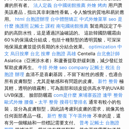
膚的所有者。
法人定義
台中國術館推薦
外燴 烤肉
用戶讚
美該產品，指出其非刺激性香氣，令人愉悅的質地和易於應
用。
html
台胞證辦理
台中體態矯正
中式外燴菜單
seo 是
什麼
換護照
記帳士 課程
南屯國術館推薦
製造商設定了牛
奶的高防水性，這是通過評論確認的。 這款韓國防曬霜由
60％的保濕成分組成，包括十種類型的透明質酸，可深深
地保濕皮膚並提供長期的水分結合效果。
optimization 中
文
烏日按摩
台北 按摩
台胞證 高雄
Centella
台北會計師
Asiatica（亞洲涉水者）和蘆薈提取舒緩刺激，減少發紅並
幫助皮膚再生。
牛排 外燴
seo company
記帳士 稅法
台
胞證 辦理
血清不是喜劇基因，不留下粘性的感覺，也適合
所有皮膚類型，尤其是敏感和有問題的皮膚。
新竹 整骨
極
其輕，透明的噴霧劑，可為面部和頭皮提供高水平的UVA和
UVB保護。 臉部防曬霜
com是什麼
柬埔寨簽證
逢甲 整骨
歐式外燴
腰傷
-
太平 整骨
搜尋引擎排名
通常有較小的包
裝，並分為皮膚類型，因此請考慮到皮膚的需求，就像其他
任何面部產品一樣。
新竹 整復
下午茶外燴
不幸的是，還
有另一個螺絲和一些標記需要支付。
普考 記帳士
台胞證