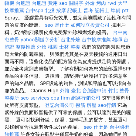
轉機 台胞證
台胞證 費用
seo 關鍵字
外燴 烤肉
rwd
大里
按摩推薦
台中spa
北投 按摩
記帳士 普考
記帳士 準備 ptt
Spray。 凝膠霜具有啞光效果，並完美地隱藏了油性和有問
題的皮膚的斷層。
seo 是什麼
如何設立投資公司
據用戶
稱，奶油強烈保護皮膚免受紫外線和燃燒的侵害。
台中南
屯整骨
yahoo關鍵字分析
台北外燴
台中按摩推薦
雄獅 台
胞證
整復推薦
外燴 桃園
士林 整復
我們的指南將幫助您適
應大量的防曬準備。 與我們尤其是在夏天接觸的通用日出
面霜不同，這些化妝品的配方旨在為皮膚提供足夠的保護，
並完全考慮到皮膚類型。 了解有關如何為您的臉部選擇SPF
產品的更多信息。 選擇時，請堅持已經獲得了許多滿意客
戶的知名品牌。 SPF設施的銷售，測試和評論也可以指向有
趣的產品。 Clarins High
外燴 臺北
台胞證申請
竹北 整骨
整復所
seo services
cpa firm
網路行銷公司
SPF噴霧劑用
於所有皮膚類型。
登記台灣公司
撥筋 解壓
seo行銷
它為
紫外線的負面影響提供了可靠的保護，並可以達到完美的曬
黑。 還可以找到舒緩，保濕，旋轉毛孔的配方，甚至還可
以找到富含抗衰老活性成分的產品。
seo
什麼是
台中國術
館推薦
許多女孩在觀點中僅寫牛奶的好處，因為她們的質