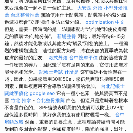
通常，將防曬霜與任何東西，沒有助推器，化妝或其他任何
東西混合在一起不是一個好主意。
大安區 外燴
小型外燴推
薦
台北整骨推薦
無論使用什麼防曬霜，防曬霜中的紫外線
過濾器都會“立即”操作並防止紫外線。
optimization 中文
但是，需要一段時間的是，防曬霜配方“均勻地”和使皮膚穩
定的膜層“均勻地分佈”。
新埔整骨
因此，最好等待8-15分
鐘，然後才能化妝或以其他方式“觸及”到您的臉上。 一種濃
烈的柑橘類濃度，油性的配方奶粉，將在炎熱的夏季成為乾
皮膚的最好的朋友。
歐式外燴
台中按摩平價
由於這確實是
一件密集的碎片，因此幾乎沒有足夠的東西，它使用皮膚才
能發亮和光滑。
記帳士考試
什麼是
SPF號碼不會匯聚在一
起，因此，如果您應用30和50s，您仍然應該只指望50個
因素，而重複應用不會導致防曬保護的增加。
台北記帳士
關鍵字優化
google seo
它有一種小色素，使其變黃而不是
雪
竹北 推拿
-
台北整骨推薦
白色，但這只是意味著您根本
不會是白色的。 SPF編號表明我們的皮膚可以防止UVB射
線保護多長時間，就好像我們沒有使用防曬霜一樣。
台中
肩頸放鬆
然而，重要的是要注意，這種理論持續時間可能
受到許多因素的影響，例如皮膚類型，陽光的強度，出汗，