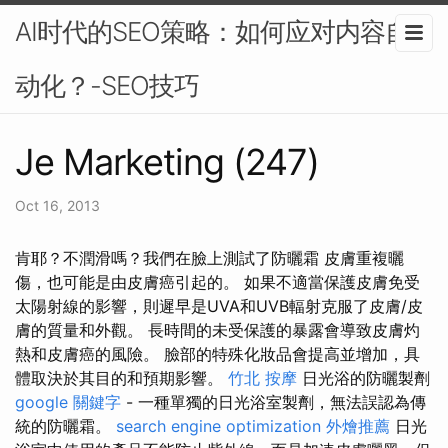
AI时代的SEO策略：如何应对内容自
动化？-SEO技巧
Je Marketing (247)
Oct 16, 2013
肯耶？不潤滑嗎？我們在臉上測試了防曬霜 皮膚重複曬
傷，也可能是由皮膚癌引起的。 如果不適當保護皮膚免受
太陽射線的影響，則遲早是UVA和UVB輻射克服了皮膚/皮
膚的質量和外觀。 長時間的未受保護的暴露會導致皮膚灼
熱和皮膚癌的風險。 臉部的特殊化妝品會提高並增加，具
體取決於其目的和預期影響。
竹北 按摩
日光浴的防曬製劑
google 關鍵字
- 一種單獨的日光浴室製劑，無法誤認為傳
統的防曬霜。
search engine optimization
外燴推薦
日光