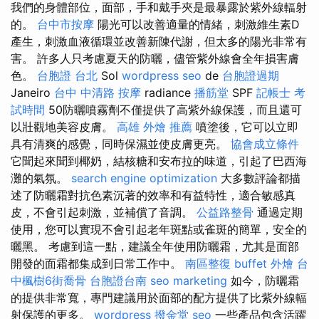
我們的身體部位，面部，手和戴手夾是最暴露於紫外線輻射
的。
台中市按摩
陽光可以改善適量的情緒，刺激維生素D
產生，刺激血液循環並改善新陳代謝，但太多的陽光非常有
害。 許多人只考慮夏天的防曬，儘管紫外線會全年損害膚
色。
台胞證 台北
Sol
wordpress seo
de
台胞證過期
Janeiro
台中 中清路 按摩
radiance
播筋堂
SPF
記帳士 考
試時間
50防曬噴霧劑不僅提供了高紫外線保護，而且還可
以壯觀地美容皮膚。
高雄 外燴 推薦
噴塗後，它可以立即
具有清爽的感覺，同時保濕並使皮膚更亮。
協會成立條件
它聞起來聞到椰奶，結核糖和安布拉的味道，引起了巴西海
灘的氣氛。
search engine optimization
大多數評論都描
述了防曬霜對抗色素沉著的效率和有益特性，適合敏感真
皮，不會引起刺激，並補償了音調。
公益路整骨
通過定期
使用，您可以實現不會引起老年斑點或雀斑的簡單，安全的
曬黑。 考慮到這一點，建議全年使用防曬霜，尤其是面部
開發的面霜都集成到日常工作中。
南區整復
buffet 外燴
台
中楓樹6街喬骨
台胞證台南
seo marketing
如今，防曬霜
的提供非常寬，專門建議用於面部的配方提供了比紫外線輻
射保護的更多。
wordpress
撥金堂
seo
一些產品包含活躍