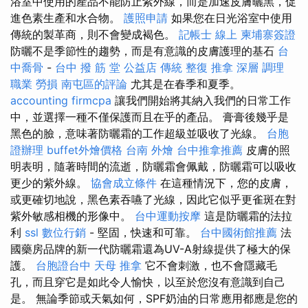
浴室中使用的產品不能防止紫外線，而是加速皮膚曬黑，促
進色素生產和水合物。
護照申請
如果您在日光浴室中使用
傳統的製革商，則不會變成褐色。
記帳士 線上
柬埔寨簽證
防曬不是季節性的趨勢，而是有意識的皮膚護理的基石
台
中喬骨
-
台中 撥 筋 堂 公益店 傳統 整復 推拿 深層 調理
職業 勞損 南屯區的評論
尤其是在春季和夏季。
accounting firmcpa
讓我們開始將其納入我們的日常工作
中，並選擇一種不僅保護而且在乎的產品。 膏膏後幾乎是
黑色的臉，意味著防曬霜的工作超級並吸收了光線。
台胞
證辦理
buffet外燴價格
台南 外燴
台中推拿推薦
皮膚的照
明表明，隨著時間的流逝，防曬霜會佩戴，防曬霜可以吸收
更少的紫外線。
協會成立條件
在這種情況下，您的皮膚，
或更確切地說，黑色素吞嚥了光線，因此它似乎更雀斑在對
紫外敏感相機的形像中。
台中運動按摩
這是防曬霜的法拉
利
ssl
數位行銷
- 堅固，快速和可靠。
台中國術館推薦
法
國藥房品牌的新一代防曬霜還為UV-A射線提供了極大的保
護。
台胞證台中
天母 推拿
它不會刺激，也不會隱藏毛
孔，而且穿它是如此令人愉快，以至於您沒有意識到自己
是。 無論季節或天氣如何，SPF奶油的日常應用都應是您的