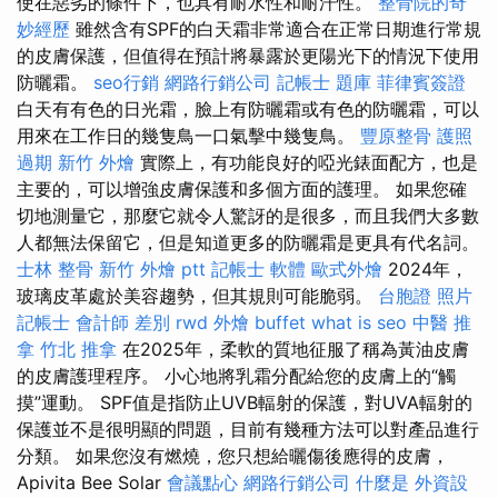
使在惡劣的條件下，也具有耐水性和耐汗性。
整骨院的奇
妙經歷
雖然含有SPF的白天霜非常適合在正常日期進行常規
的皮膚保護，但值得在預計將暴露於更陽光下的情況下使用
防曬霜。
seo行銷
網路行銷公司
記帳士 題庫
菲律賓簽證
白天有有色的日光霜，臉上有防曬霜或有色的防曬霜，可以
用來在工作日的幾隻鳥一口氣擊中幾隻鳥。
豐原整骨
護照
過期
新竹 外燴
實際上，有功能良好的啞光錶面配方，也是
主要的，可以增強皮膚保護和多個方面的護理。 如果您確
切地測量它，那麼它就令人驚訝的是很多，而且我們大多數
人都無法保留它，但是知道更多的防曬霜是更具有代名詞。
士林 整骨
新竹 外燴 ptt
記帳士 軟體
歐式外燴
2024年，
玻璃皮革處於美容趨勢，但其規則可能脆弱。
台胞證 照片
記帳士 會計師 差別
rwd
外燴 buffet
what is seo
中醫 推
拿
竹北 推拿
在2025年，柔軟的質地征服了稱為黃油皮膚
的皮膚護理程序。 小心地將乳霜分配給您的皮膚上的“觸
摸”運動。 SPF值是指防止UVB輻射的保護，對UVA輻射的
保護並不是很明顯的問題，目前有幾種方法可以對產品進行
分類。 如果您沒有燃燒，您只想給曬傷後應得的皮膚，
Apivita Bee Solar
會議點心
網路行銷公司
什麼是
外資設