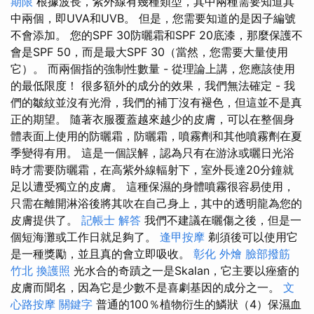
期限
根據波長，紫外線有幾種類型，其中兩種需要知道其
中兩個，即UVA和UVB。 但是，您需要知道的是因子編號
不會添加。 您的SPF 30防曬霜和SPF 20底漆，那麼保護不
會是SPF 50，而是最大SPF 30（當然，您需要大量使用
它）。 而兩個指的強制性數量 - 從理論上講，您應該使用
的最低限度！ 很多額外的成分的效果，我們無法確定 - 我
們的皺紋並沒有光滑，我們的補丁沒有褪色，但這並不是真
正的期望。 隨著衣服覆蓋越來越少的皮膚，可以在整個身
體表面上使用的防曬霜，防曬霜，噴霧劑和其他噴霧劑在夏
季變得有用。 這是一個誤解，認為只有在游泳或曬日光浴
時才需要防曬霜，在高紫外線輻射下，室外長達20分鐘就
足以遭受獨立的皮膚。 這種保濕的身體噴霧很容易使用，
只需在離開淋浴後將其吹在自己身上，其中的透明龍為您的
皮膚提供了。
記帳士 解答
我們不建議在曬傷之後，但是一
個短海灘或工作日就足夠了。
逢甲按摩
剃須後可以使用它
是一種獎勵，並且真的會立即吸收。
彰化 外燴
臉部撥筋
竹北
換護照
光水合的奇蹟之一是Skalan，它主要以痤瘡的
皮膚而聞名，因為它是少數不是喜劇基因的成分之一。
文
心路按摩
關鍵字
普通的100％植物衍生的鱗狀（4）保濕血