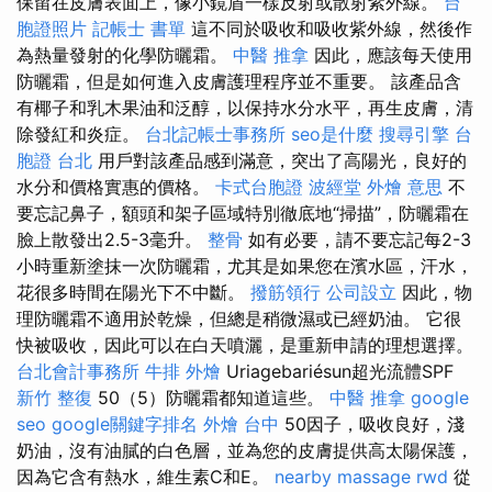
保留在皮膚表面上，像小鏡盾一樣反射或散射紫外線。
台
胞證照片
記帳士 書單
這不同於吸收和吸收紫外線，然後作
為熱量發射的化學防曬霜。
中醫 推拿
因此，應該每天使用
防曬霜，但是如何進入皮膚護理程序並不重要。 該產品含
有椰子和乳木果油和泛醇，以保持水分水平，再生皮膚，清
除發紅和炎症。
台北記帳士事務所
seo是什麼
搜尋引擎
台
胞證 台北
用戶對該產品感到滿意，突出了高陽光，良好的
水分和價格實惠的價格。
卡式台胞證
波經堂
外燴 意思
不
要忘記鼻子，額頭和架子區域特別徹底地“掃描”，防曬霜在
臉上散發出2.5-3毫升。
整骨
如有必要，請不要忘記每2-3
小時重新塗抹一次防曬霜，尤其是如果您在濱水區，汗水，
花很多時間在陽光下不中斷。
撥筋領行
公司設立
因此，物
理防曬霜不適用於乾燥，但總是稍微濕或已經奶油。 它很
快被吸收，因此可以在白天噴灑，是重新申請的理想選擇。
台北會計事務所
牛排 外燴
Uriagebariésun超光流體SPF
新竹 整復
50（5）防曬霜都知道這些。
中醫 推拿
google
seo
google關鍵字排名
外燴 台中
50因子，吸收良好，淺
奶油，沒有油膩的白色層，並為您的皮膚提供高太陽保護，
因為它含有熱水，維生素C和E。
nearby massage
rwd
從