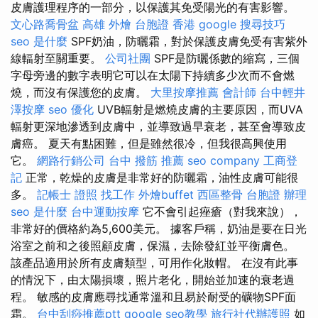
皮膚護理程序的一部分，以保護其免受陽光的有害影響。
文心路喬骨盆
高雄 外燴
台胞證 香港
google 搜尋技巧
seo 是什麼
SPF奶油，防曬霜，對於保護皮膚免受有害紫外
線輻射至關重要。
公司社團
SPF是防曬係數的縮寫，三個
字母旁邊的數字表明它可以在太陽下持續多少次而不會燃
燒，而沒有保護您的皮膚。
大里按摩推薦
會計師
台中輕井
澤按摩
seo 優化
UVB輻射是燃燒皮膚的主要原因，而UVA
輻射更深地滲透到皮膚中，並導致過早衰老，甚至會導致皮
膚癌。 夏天有點困難，但是雖然很冷，但我很高興使用
它。
網路行銷公司
台中 撥筋 推薦
seo company
工商登
記
正常，乾燥的皮膚是非常好的防曬霜，油性皮膚可能很
多。
記帳士 證照 找工作
外燴buffet
西區整骨
台胞證 辦理
seo 是什麼
台中運動按摩
它不會引起痤瘡（對我來說），
非常好的價格約為5,600美元。 據客戶稱，奶油是要在日光
浴室之前和之後照顧皮膚，保濕，去除發紅並平衡膚色。
該產品適用於所有皮膚類型，可用作化妝帽。 在沒有此事
的情況下，由太陽損壞，照片老化，開始並加速的衰老過
程。 敏感的皮膚應尋找通常溫和且易於耐受的礦物SPF面
霜。
台中刮痧推薦ptt
google seo教學
旅行社代辦護照
如