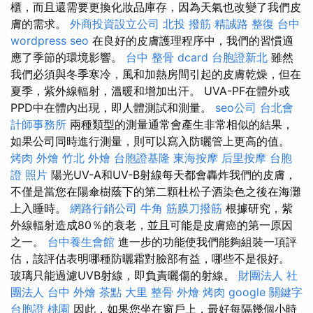
櫃，而且還需要更換化妝品庫存，因為天氣也改變了我們皮
膚的需求。
外商投資設立公司
北投 撥筋
精誠路 整復 台中
wordpress seo
在良好的皮膚護理程序中，我們的習慣適
應了季節的環境影響。
台中 整骨 dcard
台胞證新北
雖然
我們必須與冬季寒冷，風和加熱房間引起的皮膚乾燥，但在
夏季，紫外線輻射，溫暖和增加出汗。 UVA-PF在體外或
PPD中在體內出現，即​​人體測試和測量。
seo公司
台北會
計師事務所
兩種類型的測量通常會產生非常相似的結果，
如果公司同時進行測量，則可以寫入防曬管上更高的值。
烤肉 外燴
竹北 外燴
台胞證基隆
東海按摩
后里按摩
台胞
證 照片
陽光UV-A和UV-B射線每天都會轟炸我們的皮膚，
不僅是當您在陽傘樹蔭下的第二顆杜松子酒染色之後在海灘
上入睡時。
網路行銷公司
牛角 筋膜刀撥筋
根據研究，紫
外線輻射造成80％的衰老，並且可能是皮膚癌的第一原因
之一。
台中養生會館
進一步的功能使我們能夠組裝一項評
估，該評估表明哪種防曬霜對臉部有益，哪些不是很好。
玻璃只能過濾UVB射線，即負責曬傷的射線。
財團法人 社
團法人
台中 外燴 茶點
大里 整骨
外燴 烤肉
google 關鍵字
台胞證 桃園
因此，如果您坐在窗戶上，最好每隔幾個小時