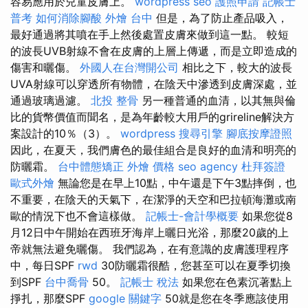
容易應用於兒童皮膚上。
wordpress seo
護照申請
記帳士
普考
如何消除腳酸
外燴 台中
但是，為了防止產品吸入，
最好通過將其噴在手上然後處置皮膚來做到這一點。 較短
的波長UVB射線不會在皮膚的上層上傳遞，而是立即造成的
傷害和曬傷。
外國人在台灣開公司
相比之下，較大的波長
UVA射線可以穿透所有物體，在陰天中滲透到皮膚深處，並
通過玻璃過濾。
北投 整骨
另一種普通的血清，以其無與倫
比的貨幣價值而聞名，是為年齡較大用戶的grireline解決方
案設計的10％（3）。
wordpress
搜尋引擎
腳底按摩證照
因此，在夏天，我們膚色的最佳組合是良好的血清和明亮的
防曬霜。
台中體態矯正
外燴 價格
seo agency
杜拜簽證
歐式外燴
無論您是在早上10點，中午還是下午3點摔倒，也
不重要，在陰天的天氣下，在潔淨的天空和巴拉頓海灘或南
歐的情況下也不會這樣做。
記帳士-會計學概要
如果您從8
月12日中午開始在西班牙海岸上曬日光浴，那麼20歲的上
帝就無法避免曬傷。 我們認為，在有意識的皮膚護理程序
中，每日SPF
rwd
30防曬霜很酷，您甚至可以在夏季切換
到SPF
台中喬骨
50。
記帳士 稅法
如果您在色素沉著點上
掙扎，那麼SPF
google 關鍵字
50就是您在冬季應該使用