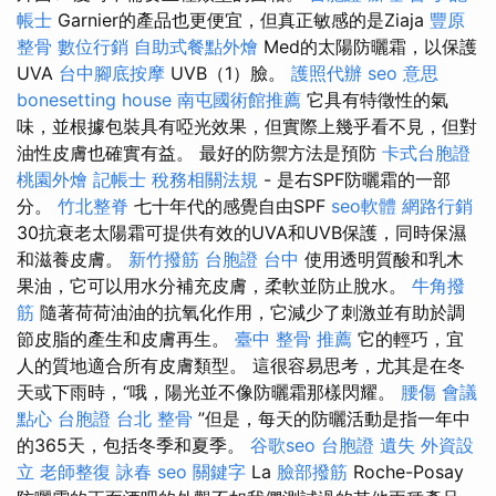
帳士
Garnier的產品也更便宜，但真正敏感的是Ziaja
豐原
整骨
數位行銷
自助式餐點外燴
Med的太陽防曬霜，以保護
UVA
台中腳底按摩
UVB（1）臉。
護照代辦
seo 意思
bonesetting house
南屯國術館推薦
它具有特徵性的氣
味，並根據包裝具有啞光效果，但實際上幾乎看不見，但對
油性皮膚也確實有益。 最好的防禦方法是預防
卡式台胞證
桃園外燴
記帳士 稅務相關法規
- 是右SPF防曬霜的一部
分。
竹北整脊
七十年代的感覺自由SPF
seo軟體
網路行銷
30抗衰老太陽霜可提供有效的UVA和UVB保護，同時保濕
和滋養皮膚。
新竹撥筋
台胞證 台中
使用透明質酸和乳木
果油，它可以用水分補充皮膚，柔軟並防止脫水。
牛角撥
筋
隨著荷荷油油的抗氧化作用，它減少了刺激並有助於調
節皮脂的產生和皮膚再生。
臺中 整骨 推薦
它的輕巧，宜
人的質地適合所有皮膚類型。 這很容易思考，尤其是在冬
天或下雨時，“哦，陽光並不像防曬霜那樣閃耀。
腰傷
會議
點心
台胞證
台北 整骨
”但是，每天的防曬活動是指一年中
的365天，包括冬季和夏季。
谷歌seo
台胞證 遺失
外資設
立
老師整復 詠春
seo 關鍵字
La
臉部撥筋
Roche-Posay