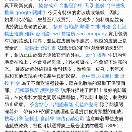
真正刷新皮膚。
協會成立
台胞證台中
天母 整復
台中整復
推薦
google 關鍵字
今天有特殊的窗玻璃或箔紙，因此，
如果可以的話，您甚至可以買到。 它減少了顏料斑點並有
助於防止衰老的跡象。
整脊
台胞證 辦理
牛排 外燴
台北記
帳士推薦
雄獅 台胞證
rwd
整復所
seo company
實用包裝
有助於該應用程序，並且在皮膚病學測試，敏感的皮膚上是
安全的。
記帳士 會計 書
法國治癒的鬥爭與衰老的斑點鬥
爭，並防止由於陽光導致它們的外觀。
新竹 按摩
牛奶均勻
地塗在臉上，不會引起刺激，很快被吸收，不會留下油膩的
光。 暴露於紫外線輻射會對錶皮，熱燒傷，皮炎，老年斑
點和其他表現的狀況產生負面影響。
台中泰式按摩排毒
北
投 推拿
為了不面對這種後果，應在化妝品的幫助下保護面
部。
記帳事務所
護照換發
該評分描述了面部上最好的防曬
霜，在皮膚和太陽之間形成障礙物，可以防止皺紋，刺激和
防止癌症。
茶會點心
台胞證基隆
公益路整骨
除了防護過
濾器外，帶有SPF的面部護理產品還提供皮膚類型的組成。
搜尋引擎
記帳士 會計學
網路行銷公司
這意味著即使皮膚
油膩或乾燥，您也可以選擇臉上最合適的防曬霜（SPF）。