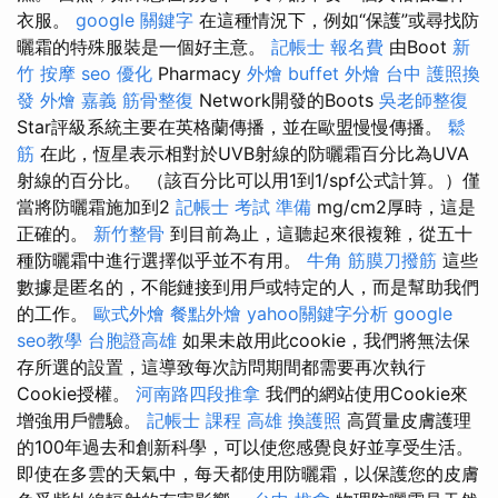
衣服。
google 關鍵字
在這種情況下，例如“保護”或尋找防
曬霜的特殊服裝是一個好主意。
記帳士 報名費
由Boot
新
竹 按摩
seo 優化
Pharmacy
外燴 buffet
外燴 台中
護照換
發
外燴 嘉義
筋骨整復
Network開發的Boots
吳老師整復
Star評級系統主要在英格蘭傳播，並在歐盟慢慢傳播。
鬆
筋
在此，恆星表示相對於UVB射線的防曬霜百分比為UVA
射線的百分比。 （該百分比可以用1到1/spf公式計算。）僅
當將防曬霜施加到2
記帳士 考試 準備
mg/cm2厚時，這是
正確的。
新竹整骨
到目前為止，這聽起來很複雜，從五十
種防曬霜中進行選擇似乎並不有用。
牛角 筋膜刀撥筋
這些
數據是匿名的，不能鏈接到用戶或特定的人，而是幫助我們
的工作。
歐式外燴
餐點外燴
yahoo關鍵字分析
google
seo教學
台胞證高雄
如果未啟用此cookie，我們將無法保
存所選的設置，這導致每次訪問期間都需要再次執行
Cookie授權。
河南路四段推拿
我們的網站使用Cookie來
增強用戶體驗。
記帳士 課程 高雄
換護照
高質量皮膚護理
的100年過去和創新科學，可以使您感覺良好並享受生活。
即使在多雲的天氣中，每天都使用防曬霜，以保護您的皮膚