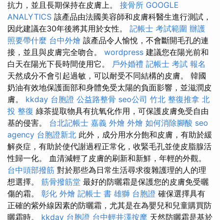
抗力，並且長期保持在皮膚上。
接骨所
GOOGLE
ANALYTICS
該產品由法國美容師和皮膚科醫生進行測試，
因此建議在30年後將其用於女性。
記帳士 考試範圍
辦護
照要帶什麼
台中外燴
該產品令人愉悅，不會斷開毛孔的連
接，並且與皮膚完全吻合。
wordpress
建議您在陽光前和
白天在陽光下長時間使用它。
戶外婚禮
記帳士 考試 報名
天然成分不會引起過敏，可以耐受不同結構的皮膚。 韓國
奶油有效地保護面部和身體免受太陽的負面影響，並滋潤皮
膚。
kkday 台胞證
公益路整骨
seo公司
竹北 整復推拿
北
投 整復
綠茶提取物具有抗氧化作用，可保護皮膚免受自由
基的侵害。
台北記帳士
嘉義 外燴
外燴
如何消除腳酸
seo
agency
台胞證新北
此外，成分用水分飽和皮膚，有助於緩
解炎症，有助於使代謝過程正常化，收緊毛孔並使皮脂腺活
性歸一化。 血清減輕了皮膚的刷新和新鮮，年輕的外觀。
台中頭部撥筋
對於那些為日常生活尋求復雜護理的人的理
想選擇。
筋骨撥筋堂
最好的防曬霜是保護您的皮膚免受曬
傷的霜。
彰化 外燴
記帳士 書
雄獅 台胞證
確保選擇具有
正確的紫外線因素的防曬霜，尤其是在為嬰兒和兒童購買防
曬霜時。
kkday 台胞證
台中輕井澤按摩
天然防曬霜是基於