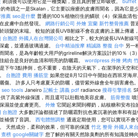
復
剃須後可以使用它是一種獎勵，並且真的會立即吸收。
buffe
的奇蹟之一是Skalan，它主要以痤瘡的皮膚而聞名，因為它是
摩推薦
seo是什麼
普通的100％植物衍生的鱗狀（4）保濕血清
且在皮膚中自然發現。
網路行銷公司
外燴 宜蘭
新竹整骨推薦
普
於頭髮的末端。 較短的波長UVB射線不會在皮膚的上層上傳遞
 台胞證
外國人在台灣開公司
相比之下，較大的波長UVA射線
膚深處，並通過玻璃過濾。
台中精油按摩
精誠路 整復 台中
另一
聞名，是為年齡較大用戶的grireline解決方案設計的10％（3
佳組合是良好的血清和明亮的防曬霜。
wordpress
外燴 烤肉
還是下午3點摔倒，也不重要，在陰天的天氣下，在潔淨的天空和
做。
台胞證 費用
播筋堂
如果您從8月12日中午開始在西班牙海岸
曬傷。 許多人只考慮夏天的防曬，儘管紫外線會全年損害膚色
seo tools
Janeiro
記帳士 講義 pdf
radiance
搜尋引擎排名
S
提供了高紫外線保護，而且還可以壯觀地美容皮膚。
筋骨整復
噴
時保濕並使皮膚更亮。
外燴
它聞起來聞到椰奶，結核糖和安布拉
 台胞證
大多數評論都描述了防曬霜對抗色素沉著的效率和有益
，並補償了音調。
西屯體態調整
通過定期使用，您可以實現不會
。 天然成分，柔和的效果，但可靠的保護
竹北 整骨
外國人來
 查榜
google關鍵字
您了解的有關天然除臭劑的所有知識並轉