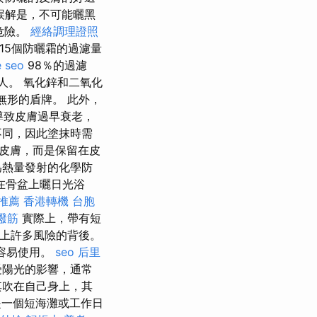
誤解是，不可能曬黑
危險。
經絡調理證照
15個防曬霜的過濾量
 seo
98％的過濾
的人。 氧化鋅和二氧化
無形的盾牌。 此外，
導致皮膚過早衰老，
不同，因此塗抹時需
收皮膚，而是保留在皮
為熱量發射的化學防
在骨盆上曬日光浴
推薦
香港轉機 台胞
撥筋
實際上，帶有短
上許多風險的背後。
容易使用。
seo
后里
受陽光的影響，通常
其吹在自己身上，其
一個短海灘或工作日