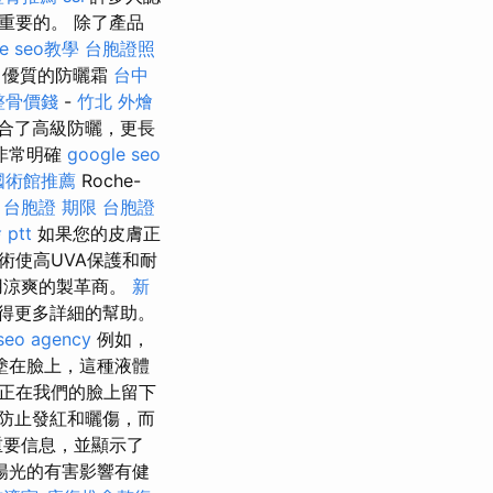
重要的。 除了產品
le seo教學
台胞證照
優質的防曬霜
台中
整骨價錢
-
竹北 外燴
合了高級防曬，更長
非常明確
google seo
國術館推薦
Roche-
台胞證 期限
台胞證
ptt
如果您的皮膚正
術使高UVA保護和耐
用涼爽的製革商。
新
得更多詳細的幫助。
seo agency
例如，
塗在臉上，這種液體
正在我們的臉上留下
防止發紅和曬傷，而
重要信息，並顯示了
陽光的有害影響有健