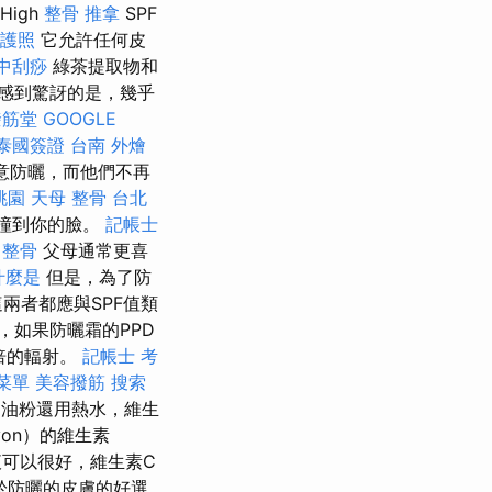
igh
整骨 推拿
SPF
護照
它允許任何皮
中刮痧
綠茶提取物和
會感到驚訝的是，幾乎
撥筋堂
GOOGLE
泰國簽證
台南 外燴
注意防曬，而他們不再
桃園
天母 整骨
台北
會撞到你的臉。
記帳士
 整骨
父母通常更喜
什麼是
但是，為了防
兩者都應與SPF值類
，如果防曬霜的PPD
倍的輻射。
記帳士 考
菜單
美容撥筋
搜索
油粉還用熱水，維生
von）的維生素
液可以很好，維生素C
於防曬的皮膚的好選