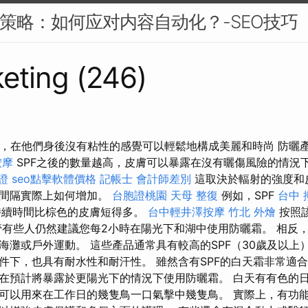
EO策略：如何应对内容自动化？-SEO技巧
eting (246)
，在他們身後沒有粘性的感覺可以輕鬆地構成美麗和時尚 防曬產品包
按摩
SPF之後的數量越高，皮膚可以暴露在沒有曬傷風險的情況
證
seo點擊軟體價格
記帳士 會計師差別
這取決於輻射的強度和
該間隔實際上如何增加。
台胞證桃園
天母 整復
例如，SPF
台中 
持續時間比棕色的皮膚短得多。
台中輕井澤按摩
竹北 外燴
按照該
管有些人仍然建議您每2小時在陽光下和湖中使用防曬霜。 相反
海灘或戶外運動。 這些產品通常具有較高的SPF（30歲及以上
件下，也具有耐水性和耐汗性。 雖然含有SPF的白天霜非常適
在預計將暴露於更陽光下的情況下使用防曬霜。 白天有有色的
可以用來在工作日的幾隻鳥一口氣擊中幾隻鳥。 實際上，有功