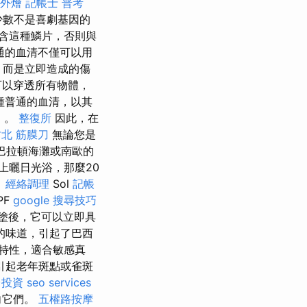
t 外燴
記帳士 普考
少數不是喜劇基因的
包含這種鱗片，否則與
通的血清不僅可以用
，而是立即造成的傷
可以穿透所有物體，
種普通的血清，以其
）。
整復所
因此，在
竹北 筋膜刀
無論您是
巴拉頓海灘或南歐的
上曬日光浴，那麼20
。
經絡調理
Sol
記帳
PF
google 搜尋技巧
塗後，它可以立即具
的味道，引起了巴西
特性，適合敏感真
引起老年斑點或雀斑
台投資
seo services
向它們。
五權路按摩