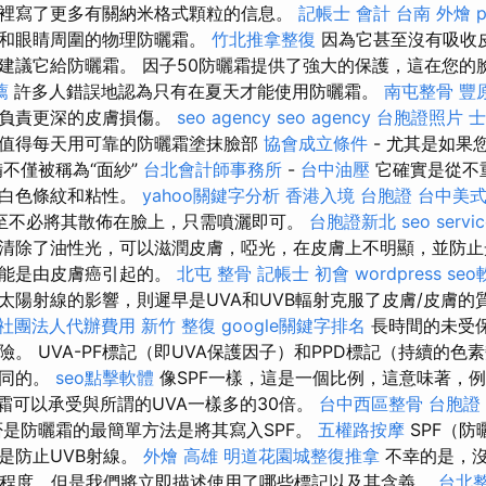
裡寫了更多有關納米格式顆粒的信息。
記帳士 會計
台南 外燴 p
人和眼睛周圍的物理防曬霜。
竹北推拿整復
因為它甚至沒有吸收
建議它給防曬霜。 因子50防曬霜提供了強大的保護，這在您的
薦
許多人錯誤地認為只有在夏天才能使用防曬霜。
南屯整骨
豐
並負責更深的皮膚損傷。
seo agency
seo agency
台胞證照片
士
值得每天用可靠的防曬霜塗抹臉部
協會成立條件
- 尤其是如果
備不僅被稱為“面紗”
台北會計師事務所
-
台中油壓
它確實是從不
有白色條紋和粘性。
yahoo關鍵字分析
香港入境 台胞證
台中美
至不必將其散佈在臉上，只需噴灑即可。
台胞證新北
seo servi
清除了油性光，可以滋潤皮膚，啞光，在皮膚上不明顯，並防止
可能是由皮膚癌引起的。
北屯 整骨
記帳士 初會
wordpress
seo
太陽射線的影響，則遲早是UVA和UVB輻射克服了皮膚/皮膚的
社團法人代辦費用
新竹 整復
google關鍵字排名
長時間的未受
。 UVA-PF標記（即UVA保護因子）和PPD標記（持續的色
相同的。
seo點擊軟體
像SPF一樣，這是一個比例，這意味著，例
霜可以承受與所謂的UVA一樣多的30倍​​​​。
台中西區整骨
台胞證
是防曬霜的最簡單方法是將其寫入SPF。
五權路按摩
SPF（防
是防止UVB射線。
外燴 高雄
明道花園城整復推拿
不幸的是，
護程度，但是我們將立即描述使用了哪些標記以及其含義。
台北