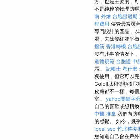
方，也是主要的，可
不是純粹的物理防曬
南 外燴
台胞證過期
程費用
儘管最常覆
專門設計的產品，以
濕，去除發紅並平
撥筋
香港轉機 台胞
沒有此事的情況下，
道德規範
台胞證 申
霜。
記帳士 考什麼
獨使用，但它可以
Cololl肽和藻
皮膚都不一樣，每個
富。
yahoo關鍵字
自己的喜歡或想切換
中醫 推拿
我們向防
的感覺。 如今，幾
local seo
竹北整復
您知道自己會在戶外