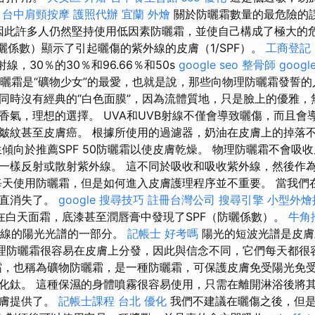
。
台中肩頸按摩
護照代辦
宜蘭 外燴
關於防曬霜數量的最危險的
，因此許多人仍然堅持使用低因素防曬霜，並使自己構成了極大的
曬係數）顯示了引起曬傷的紫外線的皮膚（1/SPF）。
工商登記
射線，30％的30％和96.66％和50s
google seo
整骨師
google
que防曬霜是“礦物少女”的最愛，也就是說，那些向物理防曬霜發誓
同時沒有經典的“白色面膜”，因為流體質地，只是臉上的優雅，
香氣，理想的選擇。 UVA和UVB射線不僅會導致曬傷，而且會
皺紋甚至皮膚癌。 根據所使用的過濾器，奶油在皮膚上的掉落
生傾向於推薦SPF 50防曬霜以使皮膚乾燥。 物理防曬霜不會吸
一樣反射或散射紫外線。 這不同於吸收和吸收紫外線，然後作
每天使用防曬霜，但是如何進入皮膚護理程序並不重要。 當我們
一直消失了。
google 搜尋技巧
註冊台灣公司
搜尋引擎
小型外燴
在白天面霜，底漆甚至潤唇膏中發現了SPF（防曬係數）。
牛角
B射線的陽光光譜的一部分。
記帳士 好考嗎
陽光的短波光譜是皮膚
理防曬霜很容易在皮膚上分發，因此與信念不同，它們每天都很
，也稱為礦物防曬霜，是一種防曬霜，可保護皮膚免受陽光免
化鈦。 這種保濕的身體噴霧很容易使用，只需在離開淋浴後將
皮膚提供了。
記帳士課程 台北
優化
我們不建議在曬傷之後，但是