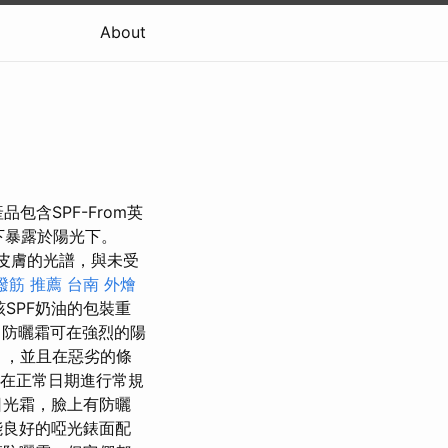
About
含SPF-From英
下暴露於陽光下。
皮膚的光譜，與未受
撥筋 推薦
台南 外燴
SPF奶油的包裝重
，防曬霜可在強烈的陽
），並且在惡劣的條
合在正常日期進行常規
日光霜，臉上有防曬
能良好的啞光錶面配