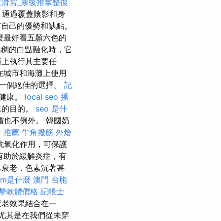
玄濟宮_康復推拿整復
通過覆蓋陰影和身
自己的優勢和缺點。
麼最好看五顏六色的
粘稠的白點融化時，它
際上執行其主要任
在城市和海灘上使用
一個絕佳的選擇。
記
和健康。
local seo
播
水的目的。
seo 是什
也不例外。 韓國奶
 推薦
牛角撥筋
外燴
抗氧化作用，可保護
有助於緩解炎症，有
早衰老，色素沉著甚
om是什麼
澳門 台胞
點擊軟體價格
記帳士
衰老效果結合在一
尤其是在我們從未穿