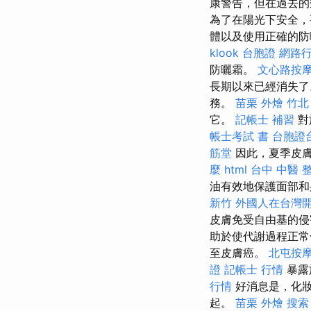
康警告，但在過去的
為了在陽光下安全，
體以及使用正確的
klook 台胞證
網路
防曬霜。
文心路按
長期以來已經消失了
務。
苗栗 外燴
竹北
它。
記帳士 補習
對
帳士考試 書
台胞證
筋堂
因此，夏季皮膚
麼
html
台中 中醫 
油有效地保護面部和
新竹
外國人在台灣
皮膚免受自由基的
助於使代謝過程正常
至皮膚癌。
北屯按
證
記帳士 行情
暴露
行情
好消息是，化妝
起。
苗栗 外燴
搜索