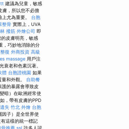
tt
建議為兒童，敏感
皮膚，所以您不必擔
臉上尤為重要。
台胞
原整骨
實際上，UVA
林 撥筋
外燴公司
即
您的皮膚明亮，敏感
重，巧妙地消除的分
式整復
外商投資
高級
ces
massage
用戶注
光衰老和色素沉著。
軟體
台胞證桃園
如果
質量和外觀。
自助餐
保護的暴露會導致皮
素變暗）在歐洲經常使
如，帶有皮膚的PPD
 遺失
竹北 外燴
台胞
曬因子）是全世界使
沒有這樣的統一標記
整骨推薦
ssl
許多人認