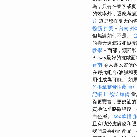
為，只有在春季或夏
的效率外，還應考慮
片
還是您在夏天的
撥筋 推薦
-
台南 外燴
但無論如何不是。
的壽命過濾器和滋養
教學
- 面部，頸部
Posay最好的抗皺
台南
令人難以置信
在尋找組合/油膩和
用性成為可能。 如
竹推拿整骨推薦
台中
記帳士 考試 準備
當
從更豐富，更奶油的
質地似乎略微增厚，
白色層。
seo軟體
且有助於皮膚癌和照
我們最喜歡的產品，