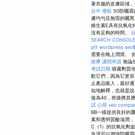
著衣服的皮膚區域，例
台中 撥筋
50防曬
膚均勻且無瑕的曬
維生素E具有抗氧化
沒有足夠的時間。
SEARCH CONSOL
ptt
wordpress
se
需要在晚上潤滑。 
按摩
護照申請
無論
考試日期
噴霧劑質地
歡它們，因為它更
止產品吸入，最好通
似地解釋，也就是說
值為40，然後將其
試 心得
seo compa
BB一樣提供良好的
素和透明質酸滋潤，
C（1）的抗氧化劑
血清可以增強防曬