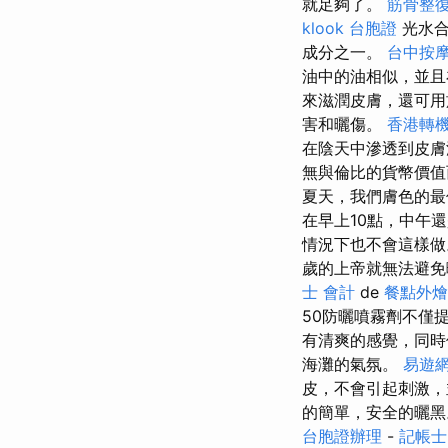
就足夠了。
筋骨整
klook 台胞證
光水合
成分之一。
台中按
油中的油相似，並
來滋潤皮膚，還可用
害和曬傷。
香港轉機
在陰天中滲透到皮
無與倫比的貨幣價值而
夏天，我們膚色的最
在早上10點，中午
情況下也不會這樣
歲的上帝就無法避免
士 會計
de
餐點外燴
50防曬噴霧劑不僅
有清爽的感覺，同
海灘的氣氛。
易遊網
皮，不會引起刺激
的簡單，安全的曬黑
台胞證辦理
-
記帳士