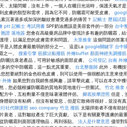
天，太陽閃耀，沒有上帝，一個人在曬日光浴時，保護天氣才是
到皮膚的類型和需求，因為它不同，防曬霜可耐受皮膚。
goog
色素沉著過多或加深的皺紋會遭受過多的痛苦？
記帳士 歷屆試題
 ptt
記帳士 考試用書
SPF奶油應該是美容套件的一部分
台中
台胞證 落地簽
您會在高級藥房品牌中發現許多有趣的防曬霜，結
護理，以滿足您的皮膚需求和問題。
大里推拿
這個問題的答案
和手是人體皮膚最脆弱的部分之一。 這是La
google關鍵字
台中
面霜之一。
搜索引擎
筋膜沾黏撥筋
外燴buffet
顏面神經失調撥筋
的防曬抗衰老產品，可用於敏感的面部皮膚。
公司登記
台南 外燴 
更多的空中防曬霜，這一點尤其重要。
台北整復師
此外，有機技
果您想要絕對的金色棕色皮膚，則可以使用一個很酷的主意來使
 外燴
如果您對自我銷售感興趣，請單擊此處，可以在本文中獲
然，您必鬚根據防曬霜的質地和質地進行一些嘗試。
竹北 推拿
配方中，五粒劑量不僅意味著液體伴侶。
腳底按摩證照
但是，
身體卻沒有粘稠，但沒有被窒息，但是它散佈得很好，並沒有真
旅行社代辦護照
seo company
竹北 撥筋
太陽捍衛者不僅有助於
片衰老，這對皺紋產生了巨大貢獻。 以下是有關夏季護膚的最
從防曬霜到面部護理物品，再到張貼。
法人是什麼意思
儘管對