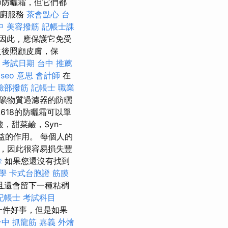
師防曬霜，但它們都
私廚服務
茶會點心
台
中
美容撥筋
記帳士課
因此，應保護它免受
之後照顧皮膚，保
 考試日期
台中 推薦
seo 意思
會計師
在
臉部撥筋
記帳士 職業
礦物質過濾器的防曬
.618的防曬霜可以單
，甜菜鹼，Syn-
益的作用。 每個人的
，因此很容易損失豐
摩
如果您還沒有找到
教學
卡式台胞證
筋膜
且還會留下一種粘稠
記帳士 考試科目
一件好事，但是如果
台中 抓龍筋
嘉義 外燴