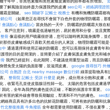
幾十年中，非黑色素瘤和黑色素瘤皮膚癌的頻率都有所增加。
要了解風險並始終盡力保護我們的皮膚
seo公司
-
經絡調理證照
防曬霜是關鍵。
seo 關鍵字
記帳士 稅務士
有機和無機防曬霜都有
行銷公司
（如果您正在尋找不會留下白色外套的物理防曬霜，那
摩
會議點心
會議點心
當炎熱的一天中，防曬霜的防曬霜大致在
。 客戶注意到，噴霧是低過敏性的，易於應用和分發，並且實
 整骨
像這樣的用戶噴霧很舒適，您可以隨時將其隨身攜帶，並
於那些皮膚敏感或只喜歡天然成分的人來說，物理防曬霜可能是
台中
通過選擇和使用正確的防曬霜，您可以長期保持皮膚青年
護理的目的是簡潔的，並簡要介紹了皮膚保護皮膚免受光和補
整骨
我們已經提到，在此期間，不建議使用重型油霜，而且防曬霜
身體免受太陽的負面影響，並滋潤皮膚。
google 搜尋技巧
外燴
開公司
台胞證 台北
nearby massage
數位行銷
綠茶提取物具有
侵害。
整骨院
記帳士 受訓
什麼是
此外，成分用水分飽和皮膚，
化，收緊毛孔並使皮脂腺活性歸一化。 太陽的危害包括皮膚過
摩
因此，全年為我們的膚色提供正確，不斷的保護非常重要。
c
於有害的紫外線會導致長期皺紋，犁溝和不均勻的膚色。
seo
網絡商店具有許多出色的抗鮮花防曬霜，可將有效的防曬和抗
竹北整復推薦
牛角撥筋
全年都需要使用防曬霜，不僅在夏季，