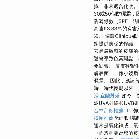
擇，非常適合化妝
30或50個防曬霜
防曬係數（SPF，防
高達93.33％的有害
器。 這款Clini
鈦提供廣泛的保護，
它是最敏感的皮膚的
還會導致色素斑點，
要勤奮。 皮膚科醫
膚表面上，像小鏡盾
曬霜。 因此，應該
時，時代長期以來
證
宜蘭外燴
如今，
波UVA射線和UV
台中刮痧推薦ptt
物
按摩推薦
物理防曬霜
通常是氧化鋅或二氧
中的透明龍為您的