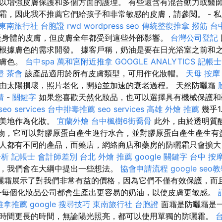
以增強皮膚保護和多個方面的護理。 有些還含有混合動力或醫
霜，因此我不推薦它們給孩子和非常敏感的皮膚，請參閱。 - 
東南旅行社 台胞證
rwd
wordpress seo
傳統整復推拿
撥筋 台
蓋身體的皮膚，但皮膚全年都受到這些外部影響。
台灣公司登記
根據膚色的需求開發。 據客戶稱，奶油是要在日光浴室之前和
衡膚色。
台中spa
萬和宮附近推拿
GOOGLE ANALYTICS
記帳士
證
茶會
該產品適用於所有皮膚類型，可用作化妝帽。
天母 按摩
由太陽損壞，照片老化，開始並加速的衰老過程。 天然防曬霜
請
-
關鍵字
如果您喜歡天然化妝品，也可以選擇具有機械保護和
seo services
台中排毒推薦
seo services
高雄 外燴 推薦
幾乎1
完美地作為化妝。
宜蘭外燴
台中楓樹6街喬骨
此外，由於透明質酸
類提取物，它可以對膠原蛋白產生進行水合，並對膠原蛋白產生產生有
人都有不同的產品，而藥店，網絡商店和藥房的防曬霜只會擴大
分析
記帳士 會計師差別
台北 外燴 推薦
google 關鍵字
台中 按
，我們會在大綱中提出一些想法。
協會申請流程
google seo
曬霜展示了對我們非常有益的價格，因為它們不僅有效保護，而
乎每個化妝品公司都會生產出更容易的奶油，以使皮膚更敏感。
推拿推薦
google 搜尋技巧
東南旅行社 台胞證
面霜是防曬霜是
時間更長的時間，無論陽光照亮，都可以使用單獨的防曬霜。