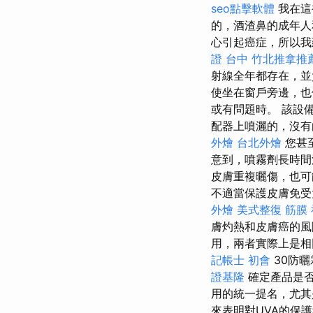
seo點擊軟體
我在這
的，酒渣鼻的成年
心引起癌症，所以我
證 台中
竹北推拿推
射線全年都存在，
使坐在窗戶旁邊，也
或有問題時。 該設
配器上噴灑的，沒
外燴
台北外燴
您甚
意到，噴霧劑長時間
皮膚重複曬傷，也
不適當保護皮膚免受
外燴
美式整復 筋膜
膚灼熱和皮膚癌的風險
用，兩者實際上是
記帳士 初會
30防曬
證基隆
確定產品是否
用的統一提名，尤其
來表明對UVA的保