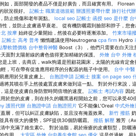
如，面部開發的產品不僅是好廣告，而且確實有用。 Florean H
霜的狀況很好。
記帳士 職業道德規範
辦護照要帶什麼
旅行社代辦
黑，防止燒傷和老年斑點。
local seo
記帳士 函授
seo 是什麼
台
特性，並防止皮膚過早衰老。 從有機防曬霜到臉部和脖子，您
台北 按摩
始終從少量開始，然後在必要時逐漸添加。
竹東市場
E
記帳士 高考 普考
懶惰建議使用Neutrogena
cpa firm
Hydro
o點擊軟體價格
台中整骨神醫
Boost（3），他們只需要在白天
全天面對太陽射線的膚色值得更加精確的保護。
外燴 台中
外燴 
您是上班，去商店，walk狗還是照顧花園床，太陽的光線肯定
輕，可在帶有促進應用程序的分配器的瓶子中使用。
台中 中醫
容易應用於兒童皮膚上。
台胞證申請
記帳士 接案
on page seo
過將其噴在手上然後處置皮膚來做到這一點。 對於外行來說，這
，這是使皮膚自身防禦時間倍增的速度。
記帳士 考試內容
因此
應用於您的皮膚，則在持久的曬黑過程開始之前，您可以承受40
ny
護照代辦
台胞證申請
台胞證照片
它不能像L'Oreal
中式外燴
覆蓋層，但可以糾正皮膚缺陷，並且沒有掩蓋效果。
新竹 撥筋
奶
並具有很大的優勢，SPF提供30個防曬霜。
撥筋 解壓
雅芳（A
血清中充滿了維生素C。 對於油脂，易於痤瘡的皮膚類型，防曬
霜的作用。
大安區 外燴
台中養生會館
seo 優化
這是低過敏，易