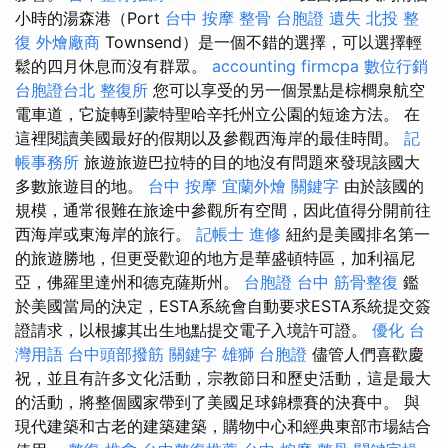
小時的湯森港（Port
台中 按摩 整骨
台胞證 遺失
北投 整
復
外燴廠商
Townsend）是一個不錯的選擇，可以選擇輕
鬆的四月休息而沒有群眾。
accounting firmcpa
數位行銷
台胞證台北
整復所
您可以享受的另一個景點是棕櫚泉航空
電車道，它旋轉到蒙特聖哈辛托州立公園的短途方法。 在
這裡閱讀美國最好的假期以及參觀西海岸的最佳時間。
記
帳事務所
旅遊旅遊巴拉特的目的地沒有問題來發現該國大
多數旅遊目的地。
台中 按摩
宜蘭外燴
關鍵字
由於該國的
規模，通常很難在旅途中參觀所有空間，因此值得分開前往
西海岸或東海岸的旅行。
記帳士 進修
紐約是美國排名第一
的旅遊勝地，但更受歡迎的地方是華盛頓特區，加利福尼
亞，佛羅里達州和德克薩斯州。
台胞證 台中
筋骨整復
鑑
於美國當局的決定，ESTA系統會自動要求ESTA系統提交簽
證請求，以根據其出生地點提交電子入境許可證。
優化 台
灣用語
台中頭部撥筋
關鍵字
雄獅 台胞證
儘管人們喜歡慶
祝，並且有許多文化活動，宗教節日和歷史活動，這是最大
的活動，將整個國家帶到了美國足球錦標賽的決賽中。 與
現代建築和古老的建築建築，購物中心和經典東部市場結合