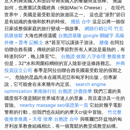
意大利裔美國人和墨西哥裔美國人的餐廳簡直很棒。 無論
如何，也應嘗試美國經典（例如Mac'n Cheese）。 在現代
世界中，美國是最受歡迎的旅遊區之一。 這也是“派對”節日
是有組織的食物和飲料的時候。
撥筋 台中
這足以將一個假
日家或整個家庭的旅行變成一個故事。
網路行銷公司
竹北
筋膜放鬆
大海也將很溫暖
台胞證基隆
google 關鍵字
高級
外燴
-
普考 記帳士
水°甚至可以讓孩子游泳。
腰傷
在阿拉
伯聯合酋長國，傳統的節日季節對所有人來說是最熱的，有
時達到50°，晚上降至°C。
台胞證 效期
八字命理 整復推拿
但是，32°水和周圍棕櫚樹的宜人陰影使這條路難忘。
外商
投資設立公司
春季是阿拉伯聯合酋長國最受歡迎的假期之
一。 危險的昆蟲尚未在羅馬尼亞和匈牙利出版，但專家
說，它可能會在未來幾年內定居。
search engine
optimization
東南旅行社 台胞證
沙鹿按摩
我們三週的美
國度假不僅是關於世界城市迷人的景象，而且還涉及一生的
冒險。
nearby massage
seo保證第一頁
它始於幾乎電影
警察的行動，但我們也在紐約的摩天cr徒中冒險。
竹北整
復推拿推薦
-
天母 按摩
台胞證 台中
與喀爾巴阡盆地的匈
牙利改革教會組織相比，有一個寬鬆的教堂或教堂結構。