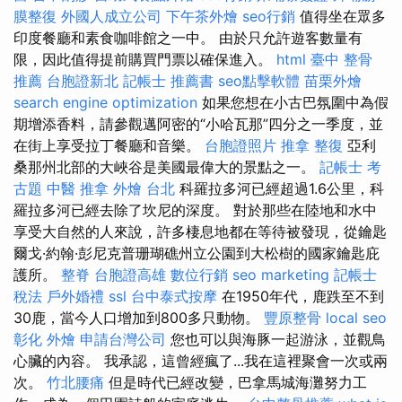
膜整復
外國人成立公司
下午茶外燴
seo行銷
值得坐在眾多
印度餐廳和素食咖啡館之一中。 由於只允許遊客數量有
限，因此值得提前購買門票以確保進入。
html
臺中 整骨
推薦
台胞證新北
記帳士 推薦書
seo點擊軟體
苗栗外燴
search engine optimization
如果您想在小古巴氛圍中為假
期增添香料，請參觀邁阿密的“小哈瓦那”四分之一季度，並
在街上享受拉丁餐廳和音樂。
台胞證照片
推拿 整復
亞利
桑那州北部的大峽谷是美國最偉大的景點之一。
記帳士 考
古題
中醫 推拿
外燴 台北
科羅拉多河已經超過1.6公里，科
羅拉多河已經去除了坎尼的深度。 對於那些在陸地和水中
享受大自然的人來說，許多棲息地都在等待被發現，從鑰匙
爾戈·約翰·彭尼克普珊瑚礁州立公園到大松樹的國家鑰匙庇
護所。
整脊
台胞證高雄
數位行銷
seo marketing
記帳士
稅法
戶外婚禮
ssl
台中泰式按摩
在1950年代，鹿跌至不到
30鹿，當今人口增加到800多只動物。
豐原整骨
local seo
彰化 外燴
申請台灣公司
您也可以與海豚一起游泳，並觀鳥
心臟的內容。 我承認，這曾經瘋了...我在這裡聚會一次或兩
次。
竹北腰痛
但是時代已經改變，巴拿馬城海​​灘努力工