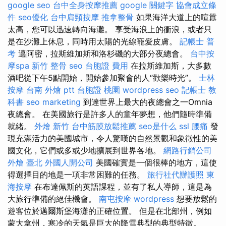
google seo
台中全身按摩推薦
google 關鍵字
協會成立條
件
seo優化
台中肩頸按摩
推拿整骨
如果海洋大道上的喧囂
太高，您可以迅速轉向海灘。 享受海浪上的衝浪，或者只
是在沙灘上休息，同時用太陽的光線寵愛皮膚。
記帳士 普
考
邁阿密，拉斯維加斯和洛杉磯的大部分夜總會。
台中按
摩spa
新竹 整骨
seo
台胞證 費用
在拉斯維加斯，大多數
酒吧從下午5點開始，開始參加聚會的人“歡樂時光”。
士林
按摩
台南 外燴 ptt
台胞證 桃園
wordpress seo
記帳士 教
科書
seo marketing
到達世界上最大的夜總會之一Omnia
夜總會。 在美國旅行是許多人的童年夢想，他們隨時準備
就緒。
外燴 新竹
台中筋膜放鬆推薦
seo是什么
ssl
腰痛
發
現充滿活力的美國城市，令人驚嘆的自然景觀和象徵性的美
國文化，它們或多或少地擴展到世界各地。
網路行銷公司
外燴 臺北
外國人開公司
美國確實是一個很棒的地方，這使
得選擇目的地是一項非常困難的任務。
旅行社代辦護照
東
海按摩
在布達佩斯的英語課程，並有了私人導師，這是為
大旅行準備的絕佳機會。
南屯按摩
wordpress
想要放鬆的
遊客位於邁爾斯堡海灘的正確位置。 但是在北部州，例如
蒙大拿州，寒冷的天氣是巨大的降雪典型的典型特徵。