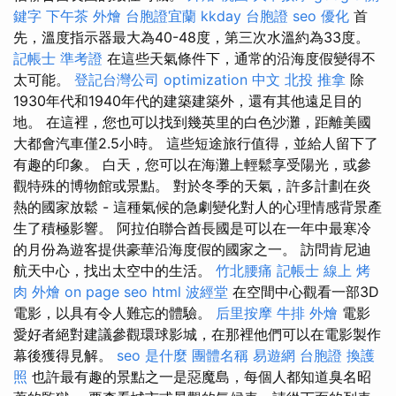
鍵字
下午茶 外燴
台胞證宜蘭
kkday 台胞證
seo 優化
首
先，溫度指示器最大為40-48度，第三次水溫約為33度。
記帳士 準考證
在這些天氣條件下，通常的沿海度假變得不
太可能。
登記台灣公司
optimization 中文
北投 推拿
除
1930年代和1940年代的建築建築外，還有其他遠足目的
地。 在這裡，您也可以找到幾英里的白色沙灘，距離美國
大都會汽車僅2.5小時。 這些短途旅行值得，並給人留下了
有趣的印象。 白天，您可以在海灘上輕鬆享受陽光，或參
觀特殊的博物館或景點。 對於冬季的天氣，許多計劃在炎
熱的國家放鬆 - 這種氣候的急劇變化對人的心理情感背景產
生了積極影響。 阿拉伯聯合酋長國是可以在一年中最寒冷
的月份為遊客提供豪華沿海度假的國家之一。 訪問肯尼迪
航天中心，找出太空中的生活。
竹北腰痛
記帳士 線上
烤
肉 外燴
on page seo
html
波經堂
在空間中心觀看一部3D
電影，以具有令人難忘的體驗。
后里按摩
牛排 外燴
電影
愛好者絕對建議參觀環球影城，在那裡他們可以在電影製作
幕後獲得見解。
seo 是什麼
團體名稱
易遊網 台胞證
換護
照
也許最有趣的景點之一是惡魔島，每個人都知道臭名昭