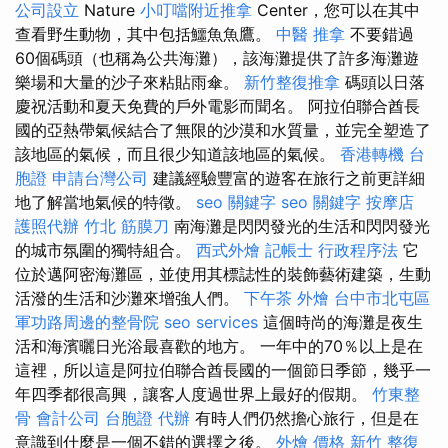
公司設立
Nature
小叮噹附近推拿
Center，您可以在其中
查看野生動物，其中包括鱷魚魚鷹。
中醫 推拿
不要錯過
60個碼頭（也稱為公共海灘），該海灘提供了許多海灘遊
樂場和大量的沙子來粘貼雨傘。
新竹整復推拿
碼頭以日落
慶祝活動和夏天免費的戶外電影而聞名。 阿拉伯聯合酋長
國的亞熱帶氣候結合了無限的沙漠和水質量，並完全塑造了
該地區的氣候，而且很少知道該地區的氣候。
香港轉機 台
胞證
申請台灣公司
建議經驗豐富的遊客在旅行之前更詳細
地了解當地氣候的特徵。
seo 關鍵字
seo 關鍵字
按摩店
護照代辦
竹北 筋膜刀
南海灘是閃閃發光的生活和閃閃發光
的城市氛圍的獨特組合。
西式外燴
記帳士 行政程序法
它
位於邁阿密海灘區，並使用其標誌性的裝飾藝術建築，生動
活潑的生活和沙灘來增強人們。
下午茶 外燴
台中市北屯區
軍功路周邊的整骨院
seo services
這個時尚的海灘是夜生
活和海濱曬日光浴最喜歡的地方。 一年中的70％以上是在
這裡，所以這是阿拉伯聯合酋長國的一個節日季節，幾乎一
年四季都很高興，讓客人度過世界上最好的假期。
竹東整
骨
會計公司
台胞證 代辦
有時人們仍然擔心旅行，但是在
意識到什麼是一個不錯的選擇之後。
外燴 價格
新竹 整復