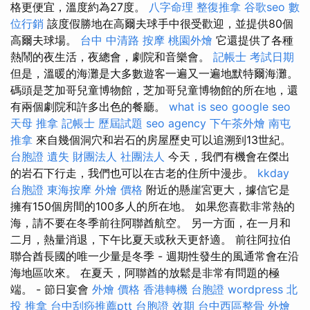
格更便宜，溫度約為27度。
八字命理 整復推拿
谷歌seo
數
位行銷
該度假勝地在高爾夫球手中很受歡迎，並提供80個
高爾夫球場。
台中 中清路 按摩
桃園外燴
它還提供了各種
熱鬧的夜生活，夜總會，劇院和音樂會。
記帳士 考試日期
但是，溫暖的海灘是大多數遊客一遍又一遍地默特爾海灘。
碼頭是芝加哥兒童博物館，芝加哥兒童博物館的所在地，還
有兩個劇院和許多出色的餐廳。
what is seo
google seo
天母 推拿
記帳士 歷屆試題
seo agency
下午茶外燴
南屯
推拿
來自幾個洞穴和岩石的房屋歷史可以追溯到13世紀。
台胞證 遺失
財團法人 社團法人
今天，我們有機會在傑出
的岩石下行走，我們也可以在古老的住所中漫步。
kkday
台胞證
東海按摩
外燴 價格
附近的懸崖宮更大，據信它是
擁有150個房間的100多人的所在地。 如果您喜歡非常熱的
海，請不要在冬季前往阿聯酋航空。 另一方面，在一月和
二月，熱量消退，下午比夏天或秋天更舒適。 前往阿拉伯
聯合酋長國的唯一少量是冬季 - 週期性發生的風通常會在沿
海地區吹來。 在夏天，阿聯酋的放鬆是非常有問題的極
端。 - 節日宴會
外燴 價格
香港轉機 台胞證
wordpress
北
投 推拿
台中刮痧推薦ptt
台胞證 效期
台中西區整骨
外燴