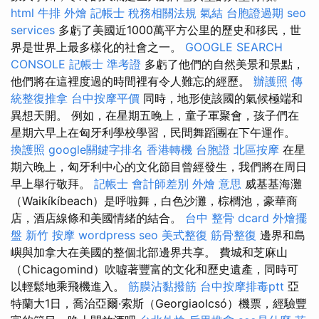
html
牛排 外燴
記帳士 稅務相關法規
氣結
台胞證過期
seo
services
多虧了美國近1000萬平方公里的歷史和移民，世
界是世界上最多樣化的社會之一。
GOOGLE SEARCH
CONSOLE
記帳士 準考證
多虧了他們的自然美景和景點，
他們將在這裡度過的時間裡有令人難忘的經歷。
辦護照
傳
統整復推拿
台中按摩平價
同時，地形使該國的氣候極端和
異想天開。 例如，在星期五晚上，童子軍聚會，孩子們在
星期六早上在匈牙利學校學習，民間舞蹈團在下午運作。
換護照
google關鍵字排名
香港轉機 台胞證
北區按摩
在星
期六晚上，匈牙利中心的文化節目曾經發生，我們將在周日
早上舉行敬拜。
記帳士 會計師差別
外燴 意思
威基基海灘
（Waikíkíbeach）是呼啦舞，白色沙灘，棕櫚池，豪華商
店，酒店線條和美國情緒的結合。
台中 整骨 dcard
外燴擺
盤
新竹 按摩
wordpress seo
美式整復
筋骨整復
邊界和島
嶼與加拿大在美國的整個北部邊界共享。 費城和芝麻山
（Chicagomind）吹噓著豐富的文化和歷史遺產，同時可
以輕鬆地乘飛機進入。
筋膜沾黏撥筋
台中按摩排毒ptt
亞
特蘭大1日，喬治亞爾·索斯（Georgiaolcsó）機票，經驗豐