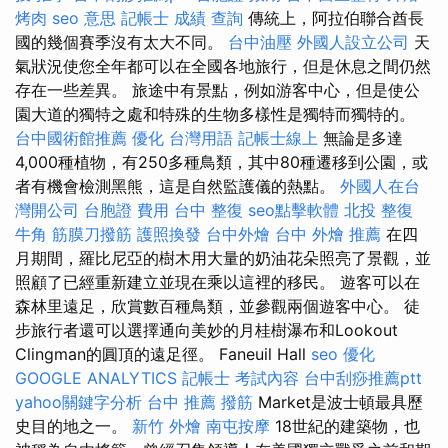
烤肉
seo 意思
記帳士 成績 查詢
傳統上，阿拉伯聯合酋長
國的幾個賽季沒有太大不同。
台中油壓
外國人設立公司
天
氣狀況使您全年都可以在全國各地旅行，但是休息之間仍然
存在一些差異。 旅途中有景點，例如游客中心，但是使公
園大道的獨特之處和特殊的生物多樣性是獨特而獨特的。
台中國術館推薦
優化 台灣用語
記帳士線上
無論是多達
4,000種植物，有250多種鳥類，其中80種遷移到公園，或
者有機會檢測黑熊，這是自然監護儀的熱點。
外國人在台
灣開公司
台胞證 費用
台中 整復
seo點擊軟體
北投 整復
牛角 筋膜刀撥筋
護照換發
台中外燴
台中 外燴 推薦
在四
月期間，羅比尼亞的樹木用大量的奶油花朵照亮了景觀，並
照顧了已經重新建立並現在乘以這裡的移民。 遊客可以在
森林里遠足，欣賞數百種鳥類，並參觀兩個遊客中心。 徒
步旅行者還可以選擇通向美妙的月桂樹瀑布和Lookout
Clingman的圓頂的遠足徑。 Faneuil Hall
seo 優化
GOOGLE ANALYTICS
記帳士 考試內容
台中刮痧推薦ptt
yahoo關鍵字分析
台中 推薦 撥筋
Market是波士頓最具歷
史目的地之一。
新竹 外燴
南屯按摩
18世紀的建築物，也