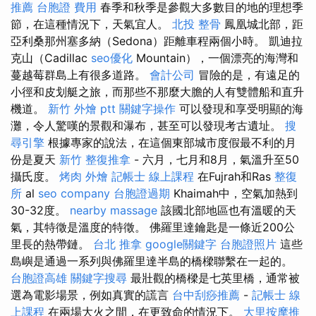
推薦
台胞證 費用
春季和秋季是參觀大多數目的地的理想季
節，在這種情況下，天氣宜人。
北投 整骨
鳳凰城北部，距
亞利桑那州塞多納（Sedona）距離車程兩個小時。 凱迪拉
克山（Cadillac
seo優化
Mountain），一個漂亮的海灣和
蔓越莓群島上有很多道路。
會計公司
冒險的是，有遠足的
小徑和皮划艇之旅，而那些不那麼大膽的人有雙體船和直升
機道。
新竹 外燴 ptt
關鍵字操作
可以發現和享受明顯的海
灘，令人驚嘆的景觀和瀑布，甚至可以發現考古遺址。
搜
尋引擎
根據專家的說法，在這個東部城市度假最不利的月
份是夏天
新竹 整復推拿
- 六月，七月和8月，氣溫升至50
攝氏度。
烤肉 外燴
記帳士 線上課程
在Fujrah和Ras
整復
所
al
seo company
台胞證過期
Khaimah中，空氣加熱到
30-32度。
nearby massage
該國北部地區也有溫暖的天
氣，其特徵是溫度的特徵。 佛羅里達鑰匙是一條近200公
里長的熱帶鏈。
台北 推拿
google關鍵字
台胞證照片
這些
島嶼是通過一系列與佛羅里達半島的橋樑聯繫在一起的。
台胞證高雄
關鍵字搜尋
最壯觀的橋樑是七英里橋，通常被
選為電影場景，例如真實的謊言
台中刮痧推薦
-
記帳士 線
上課程
在兩場大火之間，在更致命的情況下。
大里按摩推