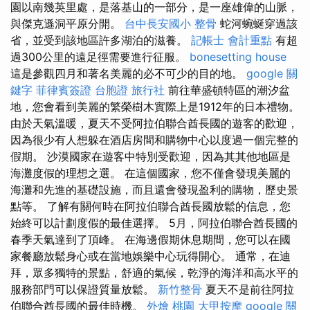
園以南幾英里處，是落基山的一部分，是一座雄偉的山脈，
與傑克遜洞平原分開。
台中長安國小 整骨
蛇河蜿蜒穿過該
省，並受到該地區許多湖泊的滋養。
記帳士 會計重點
有超
過300公里的遠足徑需要進行征服。
bonesetting house
這是參觀四月和著名美麗的必不可少的目的地。
google 關
鍵字
菲律賓簽證
台胞證 旅行社
前往華盛頓特區的潮汐盆
地，您會看到美麗的繁榮樹木實際上是1912年的日本禮物。
由於天氣溫暖，夏天不受阿拉伯聯合酋長國的遊客的歡迎，
因為很少有人想躲在酒店房間和購物中心以度過一個完整的
假期。 沙漠國家在遊客中特別受歡迎，因為其其他地區是
海灘度假的理想之選。 在這個國家，您不僅會發現美麗的
海灘和先進的基礎設施，而且還會發現盈利的購物，歷史景
點等。 了解有關何時在阿拉伯聯合酋長國放鬆的信息，您
始終可以計劃度假的最佳選擇。 5月，阿拉伯聯合酋長國的
春季天氣達到了頂峰。 在海邊假期休息期間，您可以在國
家餐廳放鬆身心或在當地娛樂中心玩得開心。 通常，在迪
拜，眾多獨特的景點，舒適的氣候，乾淨的海洋和高水平的
服務部門可以保證質量放鬆。
新竹整骨
夏天不是前往阿拉
伯聯合酋長國的最佳時機。
外燴 桃園
大甲按摩
google 關