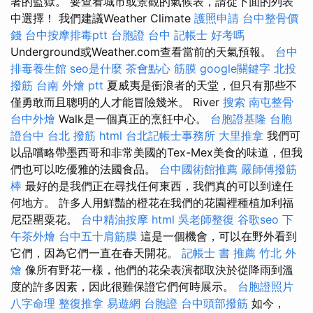
著的監獄。 要查看城市或景觀的氣候表，請從下面的列表
中選擇！ 我們建議Weather Climate
護照申請
台中整骨價
錢
台中按摩排毒ptt
台胞證 台中
記帳士 好考嗎
Underground或Weather.com查看當前的天氣預報。
台中
排毒養生館
seo是什麼
茶會點心
筋膜
google關鍵字
北投
撥筋
台南 外燴 ptt
夏威夷是衝浪者的天堂，但只有那些不
僅勇敢而且聰明的人才能冒險幾米。 River
搜索
南屯整骨
台中外燴
Walk是一個真正的烹飪中心。
台胞證基隆
台胞
證台中
台北 撥筋
html
台北記帳士事務所
大里推拿
我們可
以品嚐略帶墨西哥和非常美國的Tex-Mex美食的味道，但我
們也可以吃優雅的法國食品。
台中國術館推薦
嚴師傅撥筋
棒
最好的是我們正在尋找任何東西，我們真的可以到達任
何地方。 許多人用鮮豔的橙花在我們的花園裡種植加利福
尼亞罌粟花。
台中精油按摩
html
吳老師整復
谷歌seo
下
午茶外燴
台中五十肩筋膜
這是一個機會，可以在野外看到
它們，因為它們一直在春天開花。
記帳士 書 推薦
竹北 外
燴
像所有野花一樣，他們的花朵表演都取決於從降雨到溫
度的許多因素，因此很難保證它們何時展示。
台胞證照片
八字命理 整復推拿
易遊網 台胞證
台中頭部撥筋
如今，