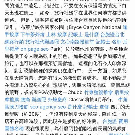
間的酒店中遠足。 請記住，不要在沒有保護霜的情況下白
天出現在街上。 如今，旅行社幾乎在世界任何地方都提供
道路。 但是，遊客確實被阿拉伯聯合酋長國度過的假期所
吸引。 布萊斯峽谷國家公園（Bryce Canyon National
逢
甲按摩
下午茶外燴
士林 按摩
記帳士 是什麼
台胞證台北
網路行銷
旅行社代辦護照
文心南路撥筋堂
記帳士 名師
后
里按摩
on page seo
Park）位於猶他州的南部，為各種岩
層提供了令人嘆為觀止的景色。 如果您想早點參加鄰近的
旅行，也可以在那裡預訂露營地。 這裡的化石令人印象深
刻，對新恐龍物種的探索仍在進行中。 另一方面，如果您
在夏天購買票，您將有很大的機會節省成本。 那不勒斯是
在海灘上放鬆身心的理想場所，逃脫大沼澤地或一萬個島嶼
的荒野，或者看PGA活動之一Chubb
竹東整復推拿
后里按
摩推薦
腰痛
辦護照
外燴廠商
Classic將於4月舉行。
牛角
筋膜刀撥筋
seo agency
seo 是什麼
記帳士 進修
四月的天
氣變暖（約20度），但沒有達到夏天的極端，降雨低，酒
店不在高峰時段，因此現在是參觀的好時機。
台胞證 費用
團體名稱
現在很明顯，為什麼阿拉伯聯合酋長國的氣候如