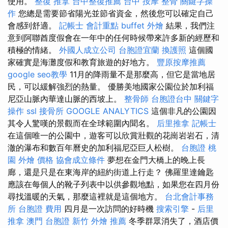
使用。
整復 推拿
台中整復推薦
台中 按摩 整骨
關鍵字操
作
您總是需要節省陽光並節省資金，然後您可以確定自己
會感到舒適。
記帳士 會計重點
buffet 外燴
結果，我們注
意到阿聯酋度假會在一年中的任何時候帶來許多新的經歷和
積極的情緒。
外國人成立公司
台胞證宜蘭
換護照
這個國
家確實是海灘度假和教育旅遊的好地方。
豐原按摩推薦
google seo教學
11月的降雨量不是那麼高，但它是當地居
民，可以緩解強烈的熱量。 優勝美地國家公園位於加利福
尼亞山脈內華達山脈的西坡上。
整骨師
台胞證台中
關鍵字
操作
ssl
接骨所
GOOGLE ANALYTICS
這個非凡的公園因
其令人驚嘆的景觀而在全球範圍內聞名。
后里推拿
記帳士
在這個唯一的公園中，遊客可以欣賞壯觀的花崗岩岩石，清
澈的瀑布和數百年曆史的加利福尼亞巨人松樹。
台胞證 桃
園
外燴 價格
協會成立條件
夢想在金門大橋上的晚上長
廊，還是只是在東海岸的紐約街道上行走？ 佛羅里達鑰匙
應該在每個人的靴子列表中以供參觀地點，如果您在四月份
尋找溫暖的天氣，那麼這裡就是這個地方。
台北會計事務
所
台胞證 費用
四月是一次訪問的好時機
搜索引擎
-
后里
推拿
澳門 台胞證
新竹 外燴 推薦
冬季群眾消失了，酒店價