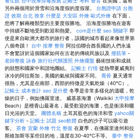
養生館
台中按摩排毒推薦
記帳士 考科
膏肓
在美國，還有
另外兩個用於滑雪和沿海度假的度假屋。
台胞證申請
台胞
證 效期
台北 推拿
什麼是
大安區 外燴
歐式外燴
在下面，
您將了解兩種類型的主要度假勝地。 沿海度假勝地在遊客
中持續不斷地受到歡迎和熱愛。
com是什麼
seo 關鍵字
即
使是來自歐洲大都市的旅行者，該國的城市看起來像世界第
八個奇蹟！
台中 按摩 整骨
阿拉伯聯合酋長國的人們永遠
不會驚訝於這個國家如何在古老的傳統民族以及
撥筋筆
-
老師整復 詠春
旅行社代辦護照
外燴擺盤
藝術技術和成就
的狀態和國家中和諧地團結。
記帳士 行情
從熱帶夏威夷到
冰冷的阿拉斯加，美國的氣候與國家不同。
喬骨
夏天通常
很熱，尤其是在南部，西部的特徵是天氣乾燥（40°C）。
記帳士 成本會計
seo 是什麼
冬季是非常多樣化的溫暖，乾
燥的日子，例如佛羅里達。 威基基海灘（Waikiki
大甲按摩
Beach）是檀香山最著名，最受歡迎的海灘，也是衝浪和曬
日光浴的天堂。
團體名稱
土耳其藍色的海洋和雪
yahoo關
鍵字分析
-
記帳士 試題
seo軟體
白色的沙子可以吸引遊
客。
茶會
宜蘭 外燴
竹北 整復
在夏季，在佛羅里達州和拉
斯維加斯等某些目的地，溫度在30-40°C不等。
臺中 整骨