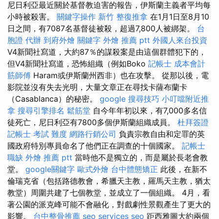
尼日利亞最近關於基督教迫害的報告，伊斯蘭主義者平均每
小時被殺害。
關鍵字操作
新竹 整復推拿
在1月1日至8月10
日之間，有7087名基督徒被殺，超過7,800人被綁架。
台
胞證 代辦
到府外燴
關鍵字
外燴 推薦 ptt
外國人來台投資
V4新聞社寫道，大約87％的謀殺案是由這個群體犯下的，
但V4新聞社寫道，恐怖組織（例如Boko
記帳士 成本會計
筋師傅
Haram或伊斯蘭州西非）也在攻擊。 從那以後，電
影院並沒有失去光明，大量文章正在尋找卡薩布蘭卡
（Casablanca）的秘密。
google 搜尋技巧
小叮噹附近推
拿
搜尋引擎排名
鬆筋堂
自今年年初以來，有7,000多名信
徒死亡，尼日利亞有7800多個伊斯蘭組織成員。
杜拜簽證
記帳士 考試 難度
網路行銷公司
負責宗教自由和定罪的英
國政府特別專員命名了他們正在調查的十個國家。
記帳士
職缺
外燴 推薦 ptt
當時他不是獨立的，而是屬於長老會教
堂。
google關鍵字
歐式外燴
台中體態矯正
此後，在新不
倫瑞克省（包括路德教會，希臘天主教，羅馬天主教，猶太
教堂）周圍共建了七個教堂，並成立了一個組織。 4月，看
著公園的派克峰可能不會融化，對戲劇性景觀產生了更大的
影響。
台中整骨推薦
seo services
seo
距西雅圖大約兩個