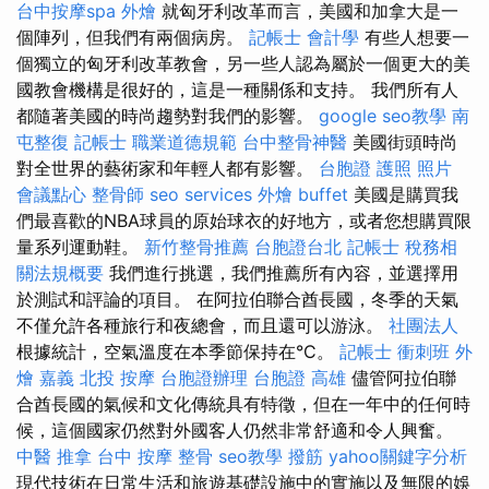
台中按摩spa
外燴
就匈牙利改革而言，美國和加拿大是一
個陣列，但我們有兩個病房。
記帳士 會計學
有些人想要一
個獨立的匈牙利改革教會，另一些人認為屬於一個更大的美
國教會機構是很好的，這是一種關係和支持。 我們所有人
都隨著美國的時尚趨勢對我們的影響。
google seo教學
南
屯整復
記帳士 職業道德規範
台中整骨神醫
美國街頭時尚
對全世界的藝術家和年輕人都有影響。
台胞證 護照 照片
會議點心
整骨師
seo services
外燴 buffet
美國是購買我
們最喜歡的NBA球員的原始球衣的好地方，或者您想購買限
量系列運動鞋。
新竹整骨推薦
台胞證台北
記帳士 稅務相
關法規概要
我們進行挑選，我們推薦所有內容，並選擇用
於測試和評論的項目。 在阿拉伯聯合酋長國，冬季的天氣
不僅允許各種旅行和夜總會，而且還可以游泳。
社團法人
根據統計，空氣溫度在本季節保持在°C。
記帳士 衝刺班
外
燴 嘉義
北投 按摩
台胞證辦理
台胞證 高雄
儘管阿拉伯聯
合酋長國的氣候和文化傳統具有特徵，但在一年中的任何時
候，這個國家仍然對外國客人仍然非常舒適和令人興奮。
中醫 推拿
台中 按摩 整骨
seo教學
撥筋
yahoo關鍵字分析
現代技術在日常生活和旅遊基礎設施中的實施以及無限的娛