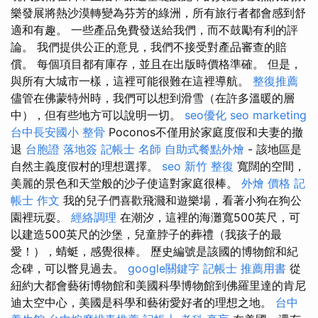
樂發展將熱沙漠轉變為芬芳的綠洲，所有旅行者都會感到舒
適和有趣。 一些產品免費發送給我們，而不鼓勵有利的評
論。 我們提供公正的意見，我們不接受對產品審查的賠
償。 每個項目都有庫存，並且在出版時價格準確。 但是，
與所有大城市一樣，這裡可能很難在這裡導航。
整復推薦
儘管在佛蒙特州時，我們可以想到滑雪（在許多溫暖的層
中），但有些地方可以說明一切。
seo優化
seo marketing
台中長安國小 整骨
Poconos不僅用於家庭度假和夫妻的撤
退
台胞證 落地簽
記帳士 名師
自助式餐點外燴
- 該地區是
自然主義度假村的理想選擇。
seo
新竹 整復
寬闊的空間，
美麗的景色和天堂般的沙子使這對家庭很棒。
外燴 價格
記
帳士 作文
我的兒子們喜歡飛濺和遊樂場，看著小狗在狗公
園裡玩耍。
經絡調理
在潮汐，這裡的海灘寬500英尺，可
以建造500英尺的沙堡，兒童脖子的葬禮（我孩子的最
愛！），蜻蜓，感覺很棒。 歷史編號是該國的博物館和紀
念碑，可以瞥見過去。
google關鍵字
記帳士 推薦用書
從
紐約大都會藝術博物館和美國科學博物館到佛羅里達的肯尼
迪太空中心，美國是科學和藝術愛好者的理想之地。
台中