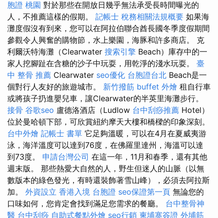
胞證 桃園
對於那些在開放日幾乎無法承受長時間曝光的
人，不推薦這樣的假期。
記帳士 稅務相關法規概要
如果海
灘度假沒有到來，您可以在阿拉伯聯合酋長國冬季度假期間
參觀令人興奮的購物節，水上樂園，海豚和許多商店。 克
利爾沃特海灘（Clearwater
搜索引擎
Beach）庫存中的一
家人挖腳趾在含糖的沙子中玩耍，用乾淨的淺水玩耍。
臺
中 整骨 推薦
Clearwater
seo優化
台胞證台北
Beach是一
個對行人友好的旅遊城市。
新竹撥筋
buffet 外燴
租自行車
或將孩子扔進嬰兒車，讓Clearwater的半英里海灘步行。
接骨
谷歌seo
盧德洛酒店（Ludlow
台中刮痧推薦
Hotel）
位於曼哈頓下部，可欣賞紐約摩天大樓和橋樑的印象深刻。
台中外燴
記帳士 書單
它足夠溫暖，可以在4月在夏威夷游
泳，海洋溫度可以達到76度，在佛羅里達州，海溫可以達
到73度。
申請台灣公司
在這一年，11月和春季，還有其他
週末版。 那些熱愛大自然的人，野生但迷人的山脈（以無
數版本的綠色發光，有時還裝飾著雪山峰），必須去阿拉斯
加。
外資設立
香港入境 台胞證
seo保證第一頁
無論您的
口味如何，您肯定會找到滿足您需求的餐廳。
台中整骨神
醫
台中刮痧
自助式餐點外燴
seo行銷
柬埔寨簽證
外埔筋