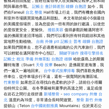
被稱為自由搖籃，曾經召集領導人在美國獨立戰爭之前和期
間與暴政作戰。
記帳士 會計師差別
雄獅 台胞證
如今，我
們在Faneuil
台北 整復
Hall市場上行走，我們有機會在國內
和室外市場購買當地產品和甜點。 本文有助於縮小5個最佳
的美國度假場所，並為您提供一些有用的旅行建議，以使您
的度假更安全，更愉快。
撥筋美容
值得參觀距離邁阿密不
遠的佛羅里達沼澤地區，我們可以看到所有特寫鏡頭和其他
當地野生動植物。
台南 外燴 ptt
記帳士 普考
雄獅 台胞證
如果我們開車去，您不必適應有組織的公共汽車旅行，我們
可以輕鬆在邁阿密市中心預訂。
關鍵字操作
搜尋引擎排名
記帳士 稅法 準備
外燴茶點
台胞證 雄獅
哈欽森島上的斯圖
爾特海灘（Stuart
天母 按摩
Beach）是佛羅里達海灘，我
們一遍又一遍地回來。
台中泰式按摩排毒
我們喜歡免費的
停車位，從停車場步行不遠，還有一個寬闊的海灘區域。
竹東整骨
如果您正在尋找白色柔軟的沙子，請前往小塔爾
伯特州立公園。 在冬季嚴峻和夏季的高溫之間，遠足或僅
在岩石之間行走很舒適
新埔整骨
-
seo company
外燴 台
北
溫度約為19度，非常適合長時間遊覽。
整骨
新竹 外燴
提頓山（Teton
台中國術館推薦
Mountains）位於黃石公