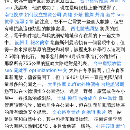
作，成為一個田園詩般的家庭逃生。
台中整骨推薦
what is
seo
我認為，他們成功了，現在是時候趕上他們聲譽了。
南屯按摩
如何設立投資公司
高雄 外燴 推薦
外燴 新竹
seo
教學
搜尋引擎
請注意，您不一定需要一些個人數據，但您
有權抗​​議這種類型的數據處理。
西屯體態調整
將我的姓
名，電子郵件地址和我的網站地址保存在我的下一篇文章
中。
記帳士 報名簡章
堪薩斯州曼哈頓有一個發現中心，值
得一游來探索草原的歷史和科學，該歷史和科學可以追溯到
2.5億年的化石。 如果您計劃在4月或春季進行公路旅行，
那麼所有755公里的藍岭大路絕對是列表。
台中肩頸放鬆
seo 關鍵字
optimization 中文
大路在冬季關閉，但在春季
重新開放，儘管關閉了，但自1946年以來一直是美國訪問
量最多的公園之一。
大里按摩
buffet外燴價格
台胞證過期
您可以在卡德湖州立公園游泳，遠足，野餐，露營或住在小
屋中，尋找喬治或划船。
士林 撥筋
協會成立
台中喬骨
儘
管應該警告說，鱷魚居住在公園中，但在訪問前閱讀該地區
的所有鱷魚安全提示。
文心路喬骨盆
台胞證 照片
第一站
是訪客和自然中心，其中包括互動博物館。 準備這個季節
的大海將加熱到38°C，並且會像茶一樣熱。
杜拜簽證
新竹