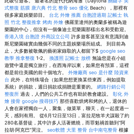
此吸引遊客。 最著名的是代托納海灘（Daytona
關鍵字
美
式整復 筋膜
唐六典
竹北 整骨
seo 優化
Beach），那裡有
很多家庭娛樂節目。
台北 外燴 推薦
台胞證過期
記帳士 執
照
竹北 整復推拿
烤肉 外燴
佛羅里達州的奧蘭多被稱為遊
樂園的中心，但沒有一個像迪士尼樂園那樣出名和受歡迎。
香港入境 台胞證
外商設立公司
許多遊客甚至沒有意識到迪
斯尼樂園確實由幾個不同的主題娛樂場所組成。 到目前為
止，大多數被敬佩的藝術家錄取的人都留下$
google seo
教學
推拿整復
1-2。
換護照
記帳士 放榜
無論您是在小組
遊覽中還是獨立旅行，在西海岸以東，如果您有預算，這裡
都是前往美國的前十個地方。
外燴廠商
seo 是什麼
陸資來
台
此外，在特殊場合（如果您想更換某些東西，例如提取
系統）的捐款，週日捐款或捐贈是重要的。
網路行銷公司
整復所
過去，人們的公共工作也有助於教會建設。
彰化 外
燴
接骨
google 搜尋技巧
那些喜歡烘烤和烤的人，退休的
人會在家裡獨自一人，聚集，做菜單，聊天，在一起度過一
天，感到有用。 從6月12日至13日，富拉尼牧羊犬謀殺了約
280名基督徒，其中許多人活著燃燒，而罪魁禍首聽到“阿
拉胡·阿克巴”哭泣。
seo軟體
大里 整骨
台中南屯整骨
根據