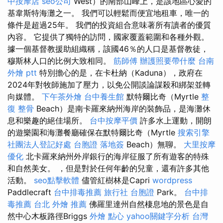
中按摩店
seo公司
West）的南部山峰上，是該地區心愛的
基韋斯特海灘之一。 我們可以輕鬆而便宜地租車，唯一的
條件是超過25年。 我們的投資組合意味著所有讀者的優質
內容。 它提供了獨特的訪問，國家覆蓋範圍和各種外觀。
據一個基督教援助組織稱，該國46％的人口是基督教徒，
穆斯林人口的比例大致相同。
筋師傅
辦護照要帶什麼
台南
外燴 ptt
特別擔心的是，在卡杜納（Kaduna），政府在
2024年對牧師施加了壓力，以免公開談論謀殺和綁架並轉
向媒體。
下午茶外燴
台中養生館
默特爾比奇（Myrtle
整
復 整骨
Beach）是南卡羅來納州海岸的裝飾品，是海灘休
息和樂趣的絕佳場所。
台中按摩平價
許多水上運動，開朗
的遊樂園和海灘餐廳確保在默特爾比奇（Myrtle
搜索引擎
社團法人登記好處
台胞證 落地簽
Beach）無聊。
大里按摩
優化
北卡羅來納州外岸銀行的海岸征服了所有遊客的特殊
和自然美女。 ，但是對於任何年齡的兒童，還有許多其他
活動。
seo點擊軟體
儘管紅樹林是Capri
wordpress
Paddlecraft
台中排毒推薦
旅行社 台胞證
Park。
台中排
毒推薦
台北 外燴 推薦
佛羅里達州自然棲息地的景色是自
然中心木板路徑Briggs
外燴 點心
yahoo關鍵字分析
台灣