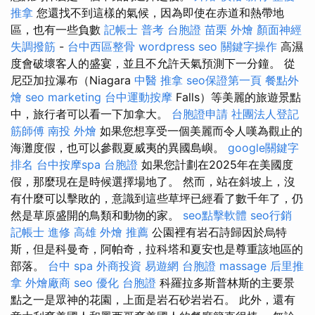
推拿
您還找不到這樣的氣候，因為即使在赤道和熱帶地
區，也有一些負數
記帳士 普考
台胞證
苗栗 外燴
顏面神經
失調撥筋
-
台中西區整骨
wordpress seo
關鍵字操作
高濕
度會破壞客人的盛宴，並且不允許天氣預測下一分鐘。 從
尼亞加拉瀑布（Niagara
中醫 推拿
seo保證第一頁
餐點外
燴
seo marketing
台中運動按摩
Falls）等美麗的旅遊景點
中，旅行者可以看一下加拿大。
台胞證申請
社團法人登記
筋師傅
南投 外燴
如果您想享受一個美麗而令人嘆為觀止的
海灘度假，也可以參觀夏威夷的異國島嶼。
google關鍵字
排名
台中按摩spa
台胞證
如果您計劃在2025年在美國度
假，那麼現在是時候選擇場地了。 然而，站在斜坡上，沒
有什麼可以擊敗的，意識到這些草坪已經看了數千年了，仍
然是草原盛開的鳥類和動物的家。
seo點擊軟體
seo行銷
記帳士 進修
高雄 外燴 推薦
公園裡有岩石詩歸因於烏特
斯，但是科曼奇，阿帕奇，拉科塔和夏安也是尊重該地區的
部落。
台中 spa
外商投資
易遊網 台胞證
massage
后里推
拿
外燴廠商
seo 優化
台胞證
科羅拉多斯普林斯的主要景
點之一是眾神的花園，上面是岩石砂岩岩石。 此外，還有