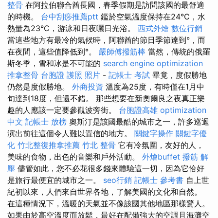
整骨
在阿拉伯聯合酋長國，春季假期是訪問該國的最舒適
的時機。
台中刮痧推薦ptt
鑑於空氣溫度保持在24°C，水
熱量為23°C，游泳和日夜曬日光浴。
西式外燴
數位行銷
當這些地方有最冷的氣候時，阿聯酋的節日季節達到°，而
在夜間，這些值降低到°。
嚴師傅撥筋棒
當然，傳統的俄羅
斯冬季，雪和冰是不可能的
search engine optimization
推拿整骨
台胞證 護照 照片
-
記帳士 考試
畢竟，度假勝地
仍然是度假勝地。
外商投資
溫度為25度，有時僅在1月中
旬達到18度，但還不錯。 那些想要在新奧爾良之夜真正樂
趣的人應該一定要參觀波旁街。
台胞證高雄
optimization
中文
記帳士 放榜
奧斯汀是該國最酷的城市之一，許多巡迴
演出前往這個令人難以置信的地方。
關鍵字操作
關鍵字優
化
竹北整復推拿推薦
竹北 整骨
它有冷氛圍，友好的人，
美味的食物，出色的音樂和戶外活動。
外燴buffet
撥筋 解
壓
儘管如此，您不必花很多錢來體驗這一切，因為它恰好
是旅行最便宜的城市之一。
seo行銷
記帳士 參考書
自上世
紀初以來，人們來自世界各地，了解美國的文化和自然。
在這種情況下，溫暖的天氣並不像該國其他地區那樣驚人。
如果由於高空溫度而放鬆，最好在配備強​​大的空調且海灘空