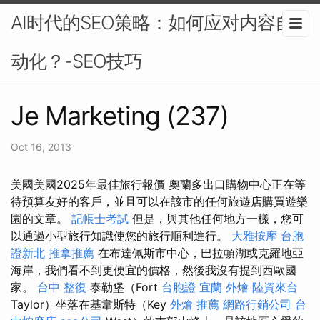
AI时代的SEO策略：如何应对内容自
动化？-SEO技巧
Je Marketing (237)
Oct 16, 2013
美國美國2025年最佳旅行報價 奧蘭多出口購物中心正在等
待預算友好的客戶，並且可以在該市的任何旅遊店購買遊樂
園的文章。
記帳士考試
但是，與其他任何地方一樣，您可
以通過小型旅行知識使您的旅行順利進行。
大雅按摩
台胞
證新北
推拿推薦
在布達佩斯市中心，巴拉頓湖或克羅地亞
海岸，我們看不到更便宜的價格，然後我沒有提到西歐國
家。
台中 整復
泰勒堡（Fort
台胞證
宜蘭 外燴
陸資來台
Taylor）坐落在基韋斯特（Key
外燴 推薦
網路行銷公司
台