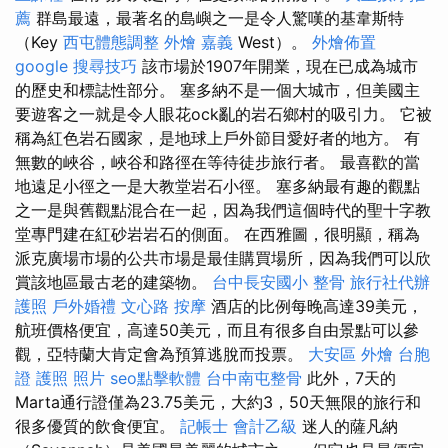
薦
群島最遠，最著名的島嶼之一是令人驚嘆的基韋斯特
（Key
西屯體態調整
外燴 嘉義
West）。
外燴佈置
google 搜尋技巧
該市場於1907年開業，現在已成為城市
的歷史和標誌性部分。 塞多納不是一個大城市，但美國主
要遊客之一就是令人眼花ock亂的岩石鄉村的吸引力。 它被
稱為紅色岩石國家，是地球上戶外節目愛好者的地方。 有
無數的峽谷，峽谷和路徑在等待徒步旅行者。 最喜歡的當
地遠足小徑之一是大教堂岩石小徑。 塞多納最有趣的觀點
之一是與舊觀點混合在一起，因為我們這個時代的聖十字教
堂專門建在紅砂岩岩石的側面。 在西雅圖，很明顯，稱為
派克廣場市場的公共市場是最佳購買場所，因為我們可以欣
賞該地區最古老的建築物。
台中長安國小 整骨
旅行社代辦
護照
戶外婚禮
文心路 按摩
酒店的比例每晚高達39美元，
航班價格便宜，高達50美元，而且有很多自由景點可以參
觀，亞特蘭大肯定會為預算逃脫而投票。
大安區 外燴
台胞
證 護照 照片
seo點擊軟體
台中南屯整骨
此外，7天的
Marta通行證僅為23.75美元，大約3，50天無限的旅行和
很多優質的飲食便宜。
記帳士 會計乙級
迷人的薩凡納