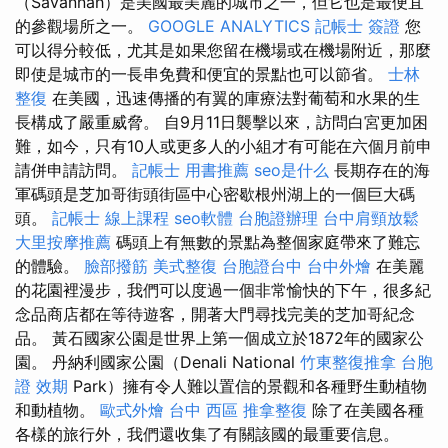
（Savannah）是美國最美麗的城市之一，但它也是最便宜
的參觀場所之一。
GOOGLE ANALYTICS
記帳士 簽證
您
可以得分較低，尤其是如果您留在機場或在機場附近，那麼
即使是城市的一長串免費和便宜的景點也可以節省。
士林
整復
在美國，迅速傳播的有翼的庫療法對葡萄和水果的生
長構成了嚴重威脅。 自9月11日襲擊以來，訪問白宮更加困
難，如今，只有10人或更多人的小組才有可能在六個月前申
請併申請訪問。
記帳士 用書推薦
seo是什么
長期存在的海
軍碼頭是芝加哥街頭街區中心密歇根州湖上的一個巨大碼
頭。
記帳士 線上課程
seo軟體
台胞證辦理
台中肩頸放鬆
大里按摩推薦
碼頭上有無數的景點為整個家庭帶來了難忘
的體驗。
臉部撥筋
美式整復
台胞證台中
台中外燴
在美麗
的花園裡漫步，我們可以度過一個非常愉快的下午，很多紀
念品商店都在等待遊客，開著大門尋找完美的芝加哥紀念
品。 黃石國家公園是世界上第一個成立於1872年的國家公
園。 丹納利國家公園（Denali National
竹東整復推拿
台胞
證 效期
Park）擁有令人難以置信的景觀和各種野生動植物
和動植物。
歐式外燴
台中 西區 推拿整復
除了在美國各種
各樣的旅行外，我們還收集了有關該國的最重要信息。