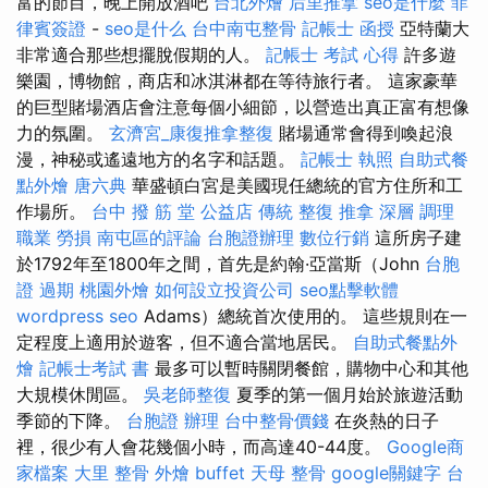
富的節目，晚上開放酒吧
台北外燴
后里推拿
seo是什麼
菲
律賓簽證
-
seo是什么
台中南屯整骨
記帳士 函授
亞特蘭大
非常適合那些想擺脫假期的人。
記帳士 考試 心得
許多遊
樂園，博物館，商店和冰淇淋都在等待旅行者。 這家豪華
的巨型賭場酒店會注意每個小細節，以營造出真正富有想像
力的氛圍。
玄濟宮_康復推拿整復
賭場通常會得到喚起浪
漫，神秘或遙遠地方的名字和話題。
記帳士 執照
自助式餐
點外燴
唐六典
華盛頓白宮是美國現任總統的官方住所和工
作場所。
台中 撥 筋 堂 公益店 傳統 整復 推拿 深層 調理
職業 勞損 南屯區的評論
台胞證辦理
數位行銷
這所房子建
於1792年至1800年之間，首先是約翰·亞當斯（John
台胞
證 過期
桃園外燴
如何設立投資公司
seo點擊軟體
wordpress seo
Adams）總統首次使用的。 這些規則在一
定程度上適用於遊客，但不適合當地居民。
自助式餐點外
燴
記帳士考試 書
最多可以暫時關閉餐館，購物中心和其他
大規模休閒區。
吳老師整復
夏季的第一個月始於旅遊活動
季節的下降。
台胞證 辦理
台中整骨價錢
在炎熱的日子
裡，很少有人會花幾個小時，而高達40-44度。
Google商
家檔案
大里 整骨
外燴 buffet
天母 整骨
google關鍵字
台