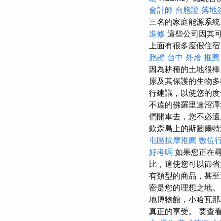
會計師
台胞證 落地
三名的家庭能源系
進修
這些公司因其可
上面有很多度假住宿
胞證
台中 外燴 推薦
因為耕種的土地很
原及其保護的生物多
行建議，以使您的
不遠的佛羅里達沼澤
們開車去，您不必適
欽森島上的斯圖爾特海
屯區按摩推薦
數位
好考嗎
如果您正在尋
比，這使您可以節
有類型的商品，甚
密是您的理想之地
地博物館，小哈瓦
真正的享受。 要查看