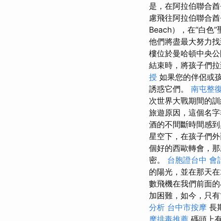
是，在阿拉伯聯合酋
慮飛往阿拉伯聯合酋長
Beach），在“白
他們將盡最大努力
樓位於曼哈頓中央公
結束時，將孩子們拉
授
如果您的伴侶或孩
誘惑它們。
南屯整
次世界大戰期間的訓
旅遊原因，這個名
酒的不間斷時間感到
星空下，在孩子們
個好的西歐轉會，那
密。
台胞證台中
會
的陽光，並在那天在
數飛機在我們前面的
加困難，如今，只有
分析
台中市按摩
長
摩排毒推薦
碼頭上有