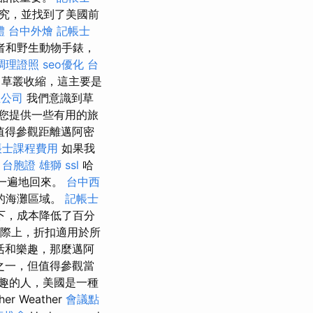
研究，並找到了美國前
體
台中外燴
記帳士
者和野生動物手錶，
調理證照
seo優化
台
，草叢收縮，這主要是
立公司
我們意識到草
為您提供一些有用的旅
值得參觀距離邁阿密
帳士課程費用
如果我
。
台胞證 雄獅
ssl
哈
又一遍地回來。
台中西
的海灘區域。
記帳士
下，成本降低了百分
際上，折扣適用於所
活和樂趣，那麼邁阿
之一，但值得參觀當
趣的人，美國是一種
Weather
會議點