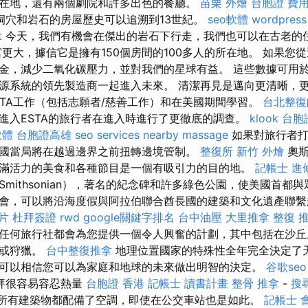
在地，還有兩個劇院和許多出色的餐廳。
苗栗 外燴
台胞證 費
洞穴和岩石的房屋歷史可以追溯到13世紀。
seo軟體
wordpress
t
今天，我們有機會在傑出的岩石下行走，我們也可以在古老的
更大，據信它是擁有150個房間的100多人的所在地。 如果您
金，減少二氧化碳壓力，並對我們的星球有益。 這些數據可用於2
源系統的領先製造商一起進入未來。 清潔再見是邁向更清晰，
ESTA工作（包括志願者/慈善工作）和在美國期間學習。
台北整復
進入ESTA的旅行者在進入時進行了更徹底的調查。
klook 台胞
軟體
台胞證高雄
seo services
nearby massage
如果對旅行者打
國當局將在越過邊界之前扭轉邊境管制。
整復所
新竹 外燴
奧斯
滿活力的美食和各種節目是一個有吸引力的目的地。
記帳士 進
mithsonian），著名的紀念碑和許多綠色公園，使美國首都
會，可以將沿海度假與阿拉伯聯合酋長國的建築和文化遺產聯繫起
片
杜拜簽證
rwd
google關鍵字排名
台中油壓
大里推拿
整復 
任何旅行社都會為您提供一個令人興奮的計劃，其中包括在沙丘
魚或狩獵。
台中整復推拿
地理位置國家的特殊性全年完全決定了天
可以相信您可以為家庭和地球的未來做出明智的決定。
谷歌seo
拜很容易容忍熱量
台胞證 香港
記帳士 讀書計畫
整骨 推拿
-
搜
所有建築物都配備了空調，即使在公交車站也是如此。
記帳士 