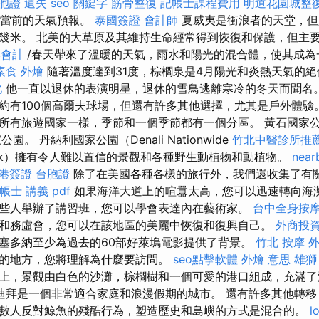
胞證 遺失
seo 關鍵字
筋骨整復
記帳士課程費用
明道花園城整
m查看當前的天氣預報。
泰國簽證
會計師
夏威夷是衝浪者的天堂，但
幾米。 北美的大草原及其維持生命經常得到恢復和保護，但主
本會計
/春天帶來了溫暖的天氣，雨水和陽光的混合體，使其成為
素食 外燴
隨著溫度達到31度，棕櫚泉是4月陽光和炎熱天氣的
化
他一直以退休的表演明星，退休的雪鳥逃離寒冷的冬天而聞名
約有100個高爾夫球場，但還有許多其他選擇，尤其是戶外體驗
所有旅遊國家一樣，季節和一個季節都有一個分區。 黃石國家
園。 丹納利國家公園（Denali Nationwide
竹北中醫診所推
rk）擁有令人難以置信的景觀和各種野生動植物和動植物。
near
港簽證 台胞證
除了在美國各種各樣的旅行外，我們還收集了有
帳士 講義 pdf
如果海洋大道上的喧囂太高，您可以迅速轉向海灘
些人舉辦了講習班，您可以學會表達內在藝術家。
台中全身按
和務虛會，您可以在該地區的美麗中恢復和復興自己。
外商投
塞多納至少為過去的60部好萊塢電影提供了背景。
竹北 按摩
的地方，您將理解為什麼要訪問。
seo點擊軟體
外燴 意思
雄獅
上，景觀由白色的沙灘，棕櫚樹和一個可愛的港口組成，充滿了
迪拜是一個非常適合家庭和浪漫假期的城市。 還有許多其他轉移
數人反對鯨魚的殘酷行為，塑造歷史和島嶼的方式是混合的。
l