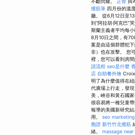
不斷閃耀。
正骨
與
撥筋筆
四月份的溫度
廳。 從6月12日
到“阿拉胡·阿克巴”
斯蘭主義者平均每
8月10日之間，有7
案是由這個群體犯下
非）也在攻擊。 您
裡，您可以看到房間
請流程
seo是什麼
店
自助餐外燴
Cro
明了為什麼值得在
代廣場上行走，發
美，峽谷和黃石國家
很容易將一種兒童
報導的美國新研究結
用。
seo marketing
胞證
新竹竹北撥筋
緒。
massage near