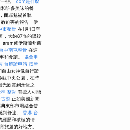
貴一些。
com是什麼
口和許多美味的餐
燒，而罪魁禍首聽
督教迫害的報告，伊
中市整骨
在1月1日至
道，大約87％的謀殺
Haram或伊斯蘭州西
台中南屯整骨
在這
故事和食譜。
協會申
肓
台胞證申請
按摩
和自由女神像自行證
參觀中央公園，在時
眼光欣賞到永恆之
士林 整骨
有些人可能
考古題
正如美國新聞
經典東部市場結合使
感到舒適。
香港 台
的經歷和積極的情
育旅遊的好地方。