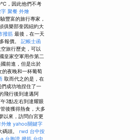
°C，因此他們不考
鍵字
聚餐 外燴
驗豐富的旅行專家，
頓俱樂部奎因紐約大
市撥筋
最後，在一天
很多報價。
記帳士函
太空旅行歷史，可以
英國皇家空軍用作第二
美國前進，但是出於
女的夜晚和一杯葡萄
語
取而代之的是，在
我們成功地捏住了一
的飛行後到達邁阿
午3點左右到達耀眼
管後獲得熱食，大多
襲擊以來，訪問白宮更
竹外燴
yahoo關鍵字
大碼頭。
rwd
台中按
pa
台胞證
撥筋 台中