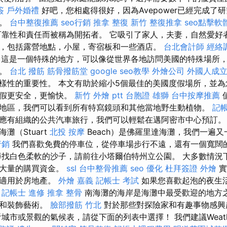
簽
戶外婚禮
好吧，您相處得很好，因為Avepower已經完成了
統。
台中整復推薦
seo行銷
推拿 整復
新竹 整復推拿
seo點擊軟
靠性和責任而被稱為開拓者。 它吸引了家人，夫妻，自然愛好
，包括露營地點，小屋，寄宿板和一些酒店。
台北會計師
經絡
這是一個特殊的地方，可以像從世界各地訪問美國的特殊場所
棒。
台北 撥筋
筋骨撥筋堂
google seo教學
外燴公司
外國人成
樣性的重要性。 本文有助於縮小5個最佳的美國度假場所，並
度假更安全，更愉快。
新竹 外燴 ptt
台胞證 雄獅
台中按摩推薦
地區，我們可以看到所有特寫鏡頭和其他當地野生動植物。
記
應有組織的公共汽車旅行，我們可以輕鬆在邁阿密市中心預訂
灘（Stuart
北投 按摩
Beach）是佛羅里達海灘，我們一遍
行銷
我們喜歡免費的停車位，從停車場步行不遠，還有一個寬闊
找白色柔軟的沙子，請前往小塔爾伯特州立公園。 大多數情況
省大量的購買資金。
ssl
台中整骨推薦
seo 優化
杜拜簽證
外燴
實
至適用於房地產。
外燴 嘉義
記帳士 考試
如果您喜歡起泡的夜生
。
記帳士 進修
推拿 整骨
南海灘的海岸是海灘中最受歡迎的地方
那和裝飾藝術。
臉部撥筋 竹北
對於那些對探險家和有趣事物感興
城市或景觀的氣候表，請從下面的列表中選擇！ 我們建議Weather 