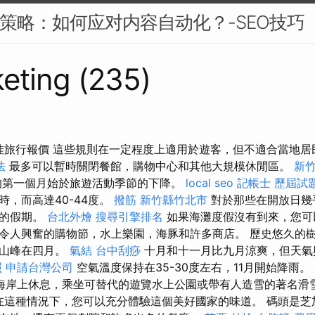
EO策略：如何应对内容自动化？-SEO技巧
eting (235)
最佳旅行報價 這些規則在一定程度上適用於遊客，但不適合當地
法
最多可以暫時關閉餐館，購物中心和其他大規模休閒區。
新
第一個月始於旅遊活動季節的下降。
local seo
記帳士 歷屆試
時，而高達40-44度。
撥筋 新竹縣竹北市
對於那些在開放日幾
樣的假期。
台北外燴
搜尋引擎排名
如果海灘度假沒有到來，您可
令人興奮的購物節，水上樂園，海豚和許多商店。 歷史悠久的
花山峰在四月。
氣結
台中刮痧
十月和十一月比九月涼爽，但天氣
照
申請台灣公司
空氣溫度保持在35-30度左右，11月開始降雨。
海岸上休息，乘坐可替代的遊覽水上公園或帶有人造雪的著名滑
在這種情況下，您可以充分體驗這個美好國家的味道。 碼頭是芝