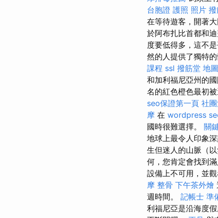
台胞證 護照 照片
撥
在等待遊客，開著大
於阿布扎比首都和迪
度要低得多，這不是
然的人提供了獨特
課程
ssl
撥筋堂 地
和加利福尼亞州的
名的紅色橙色最初被
seo保證第一頁
社團
摩
在
wordpress se
國時很難選擇。
關
地球上最令人印象深
生但迷人的山脈（以
何，您肯定會找到滿
設備上不可用，並觀
摩 整骨
下午茶外燴
週時間。
記帳士 準備
利福尼亞是沿海度