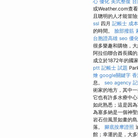
心
優化
美式整復
台
或Weather.co
且聰明的人才能冒險
ssl
四月
記帳士 成
的時間。
臉部撥筋
台胞證高雄
seo 優
很多樂趣和購物，大
阿拉伯聯合酋長國的
成立於1872年的國家公
ptt
記帳士 試題
Pa
燴
google關鍵字
香
息。
seo agency
記
術家的地方，其中一
它也有許多水療中心
如此熟悉；這是因為
為塞多納是一個神聖
岩石但風景如畫的島
落。
腳底按摩證照
館；幸運的是，大多