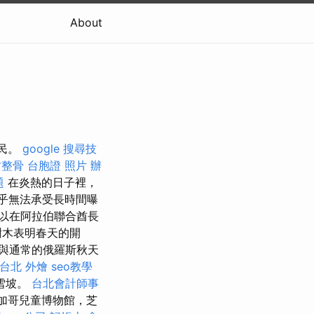
About
居民。
google 搜尋技
竹整骨
台胞證 照片
辦
題
在炎熱的日子裡，
乎無法承受長時間曝
以在阿拉伯聯合酋長
樹木表明春天的開
與通常的俄羅斯秋天
台北 外燴
seo教學
雪坡。
台北會計師事
加哥兒童博物館，芝