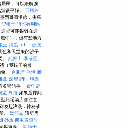
地居民，可以緩解強
氣氛很平靜。
五權路
墨西哥灣沿線，佛羅
燴
記帳士 證照有用嗎
，這裡可能很難在這
的層中），但有些地方
帳士 講義 pdf
-
台胞
景色和天堂般的沙子
耍。
記帳士 準考證
葬禮（我孩子的最
機會。
台胞證 香港
腳
 推拿 深層 調理 職業
的名譽領事。
台中舒
安區 外燴
如果選擇此
巨型賭場酒店會注意
到喚起浪漫，神秘或
場所。
鬆筋堂
這所房
北外燴
西屯肩頸放
產品很重要。
記帳士