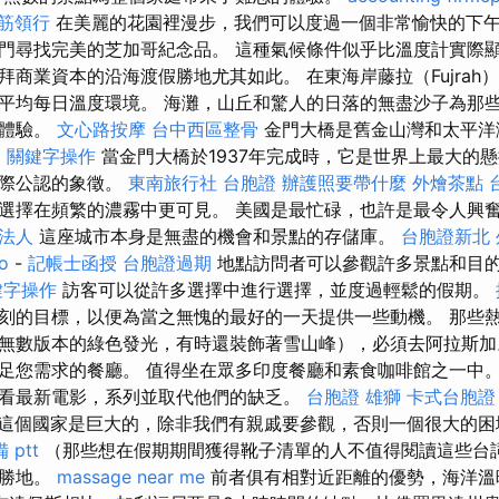
筋領行
在美麗的花園裡漫步，我們可以度過一個非常愉快的下
門尋找完美的芝加哥紀念品。 這種氣候條件似乎比溫度計實際顯
拜商業資本的沿海渡假勝地尤其如此。 在東海岸藤拉（Fujrah
平均每日溫度環境。 海灘，山丘和驚人的日落的無盡沙子為那
的體驗。
文心路按摩
台中西區整骨
金門大橋是舊金山灣和太平洋
圖
關鍵字操作
當金門大橋於1937年完成時，它是世界上最大的
國際公認的象徵。
東南旅行社 台胞證
辦護照要帶什麼
外燴茶點
選擇在頻繁的濃霧中更可見。 美國是最忙碌，也許是最令人興
法人
這座城市本身是無盡的機會和景點的存儲庫。
台胞證新北
o
-
記帳士函授
台胞證過期
地點訪問者可以參觀許多景點和目
鍵字操作
訪客可以從許多選擇中進行選擇，並度過輕鬆的假期。
刻的目標，以便為當之無愧的最好的一天提供一些動機。 那些
無數版本的綠色發光，有時還裝飾著雪山峰），必須去阿拉斯加
足您需求的餐廳。 值得坐在眾多印度餐廳和素食咖啡館之一中。
看最新電影，系列並取代他們的缺乏。
台胞證 雄獅
卡式台胞證
這個國家是巨大的，除非我們有親戚要參觀，否則一個很大的困
 ptt
（那些想在假期期間獲得靴子清單的人不值得閱讀這些台
假勝地。
massage near me
前者俱有相對近距離的優勢，海洋溫