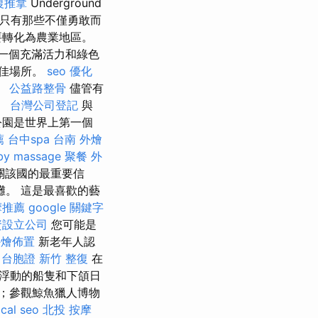
復推拿
Underground
只有那些不僅勇敢而
要轉化為農業地區。
一個充滿活力和綠色
絕佳場所。
seo 優化
。
公益路整骨
儘管有
。
台灣公司登記
與
公園是世界上第一個
薦
台中spa
台南 外燴
by massage
聚餐 外
關該國的最重要信
。 這是最喜歡的藝
摩推薦
google 關鍵字
資設立公司
您可能是
外燴佈置
新老年人認
 台胞證
新竹 整復
在
浮動的船隻和下頜日
；參觀鯨魚獵人博物
ocal seo
北投 按摩