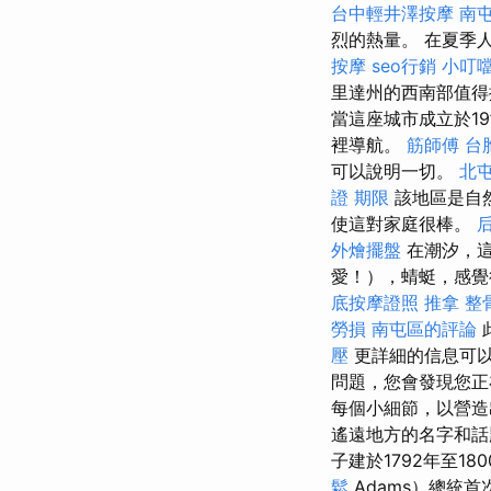
台中輕井澤按摩
南
烈的熱量。 在夏季
按摩
seo行銷
小叮
里達州的西南部值得
當這座城市成立於1
裡導航。
筋師傅
台
可以說明一切。
北屯
證 期限
該地區是自
使這對家庭很棒。
外燴擺盤
在潮汐，這
愛！），蜻蜓，感覺
底按摩證照
推拿 整
勞損 南屯區的評論
壓
更詳細的信息可
問題，您會發現您正
每個小細節，以營
遙遠地方的名字和
子建於1792年至18
鬆
Adams）總統