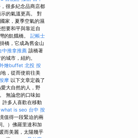
午，很多紀念品商店都
示的氣溫更高。 對
）國家，夏季空氣的濕
些想要和平與靠近自
灣的飢餓橋。
記帳士
懸掛橋，它成為舊金山
台中推拿推薦
該橋著
奮的城市，紐約。
外燴buffet
北投 按
的地，從而使前往美
按摩
以下文章定義了
熱愛大自然的人，野
。 無論您的口味如
 許多人喜歡在移動
what is seo
台中 按
境值得一段緊迫的兩
詞。）佛羅里達和加
暖而美麗，太陽幾乎