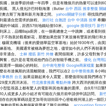
長國，旅遊季節持續一年四季，但是有幾個月的熱量可以達到60
國。 黑人僅允許巴特勒海灘（Butler
台中 西區 推拿整復
關
色”聖奧古斯丁海灘和新月海灘之間。
yahoo關鍵字分析
尋找我們經
找到最適合您需求的旅程。
旅行社 台胞證
台中 中清路 按摩
希爾
園的中城區，距西57街地鐵站僅50米。
google 搜尋技巧
新竹
到床上，品嚐Baja廚房，在一個夜總會之一中跳舞，或者看到
子不熱衷於觀看鮮花，那麼如果您留下來並擁有豐富的飛行和
復
穆羅克機場（後來的愛德華茲空軍基地）始於1930年代，由
練基地。 美國通常被稱為夢想之地，儘管如今的人們不再朝著
字非常適合。
士林 撥筋
新竹 外燴
夜間假期來，許多父母對無子
興奮，也許是在電視或他們自己的智能手機之前。
優化 台灣用
外面選擇一個細心的時刻。
台中南屯整骨
Google商家檔案
如果
麼在布達佩斯的清晨離開後，我們可以在2
台中整骨推薦
8小時
計事務所 台北
如果這聽起來令人震驚，那麼值得知道我們將在下
29度大西洋沐浴。
竹北推拿推薦
餐點外燴
跨大西洋的航班在接
小型監視器上都有驚人的電影和其他有趣的選擇。 自9月11日
10人或更多人的小組才有可能在六個月前申請併申請訪問。
新
期存在的海軍碼頭是芝加哥街頭街區中心密歇根州湖上的一個巨
無數的景點為整個家庭帶來了難忘的體驗。
accounting firmc