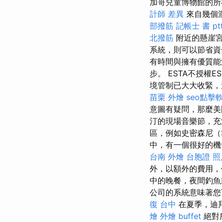
加哥兒童博物館的所
計師 差異
來自幾個
部撥筋
記帳士 書 pt
北撥筋
附近的懸崖宮
系統，則可以節省資
有時間與擁有優質能
步。 ESTA不授權
境管制已大大收緊，
苗栗 外燴
seo點擊
意圖有疑問，那麼美
汀的現場音樂節，充
區，例如史密森尼（S
中，有一個很好的機
台南 外燴
台胞證 照
外，以額外的費用，
中的晚餐，夜間釣
公司的系統意味著您
復 台中
在夏季，迪
燴
外燴 buffet
絕對