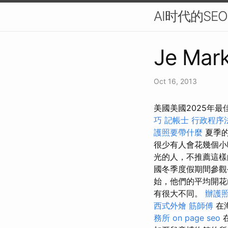
AI时代的S
Je Mark
Oct 16, 2013
美國美國2025年
巧
記帳士 行政程序
護照要帶什麼
夏季的
很少有人會花幾個小
光的人，不推薦這
國冬季度假期間參觀
始，他們的平均開
有很大不同。
辦護
西式外燴
筋師傅
在
務所
on page seo