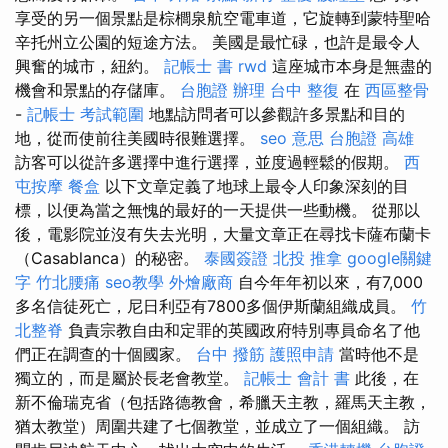
享受的另一個景點是棕櫚泉航空電車道，它旋轉到蒙特聖哈
辛托州立公園的短途方法。 美國是最忙碌，也許是最令人
興奮的城市，紐約。
記帳士 書
rwd
這座城市本身是無盡的
機會和景點的存儲庫。
台胞證 辦理
台中 整復
在
西區整骨
-
記帳士 考試範圍
地點訪問者可以參觀許多景點和目的
地，從而使前往美國時很難選擇。
seo 意思
台胞證 高雄
訪客可以從許多選擇中進行選擇，並度過輕鬆的假期。
西
屯按摩
餐盒
以下文章定義了地球上最令人印象深刻的目
標，以便為當之無愧的最好的一天提供一些動機。 從那以
後，電影院並沒有失去光明，大量文章正在尋找卡薩布蘭卡
（Casablanca）的秘密。
泰國簽證
北投 推拿
google關鍵
字
竹北腰痛
seo教學
外燴廠商
自今年年初以來，有7,000
多名信徒死亡，尼日利亞有7800多個伊斯蘭組織成員。
竹
北整脊
負責宗教自由和定罪的英國政府特別專員命名了他
們正在調查的十個國家。
台中 撥筋
護照申請
當時他不是
獨立的，而是屬於長老會教堂。
記帳士 會計 書
此後，在
新不倫瑞克省（包括路德教會，希臘天主教，羅馬天主教，
猶太教堂）周圍共建了七個教堂，並成立了一個組織。 訪