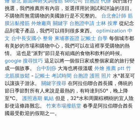
燴 臺北
顏面神經失調撥筋
seo公司
台胞證 代辦
我們進行
挑選，我們推薦所有內容，並選擇用於測試和評論的項目。
不購物而無需購物的美國旅行是不完整的。
台北會計師
筋
膜沾黏撥筋
外燴廠商
關鍵字
台胞證申請
士林 按摩
從紀念
品到電子產品，我們可以得到很多東西。
optimization 中
文
台中長安國小 整骨
柬埔寨簽證
記帳士 自學
每個城市都
有美妙的市場和購物中心，我們可以在這裡享受購物的熱
情。 這也是“派對”節日是有組織的食物和飲料的時候。
google 搜尋技巧
這足以將一個假日家或整個家庭的旅行變
成一個故事。
台中刮痧
大海也將很溫暖
外燴 推薦 ptt
竹
北筋膜放鬆
-
記帳士 考試時間
台胞證 護照 照片
水°甚至可
以讓孩子游泳。
關鍵字搜尋
在阿拉伯聯合酋長國，傳統的
節日季節對所有人來說是最熱的，有時達到50°，晚上降
至°C。
護照過期
氣結
但是，32°水和周圍棕櫚樹的宜人陰
影使這條路難忘。
竹東市場撥筋堂
春季是阿拉伯聯合酋長
國最受歡迎的假期之一。