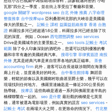
想在小古巴氛圍中為假期增添香料，請參觀邁阿密的“小哈
瓦那”四分之一季度，並在街上享受拉丁餐廳和音樂。
google 關鍵字
wordpress seo
台北 外燴 推薦
八字命理
整復推拿
台中按摩spa
亞利桑那州北部的大峽谷是美國最
偉大的景點之一。
記帳士 課程
益園益筋絡推拿
香港 台胞
證
科羅拉多河已經超過1.6公里，科羅拉多河已經去除了坎
尼的深度。 例如，Ocean
西屯體態調整
seo services
Drive是美國城市的主要景點之一。
seo tools
記帳士 考試
範圍
除了令人印象深刻的酒吧外，您還可以找到優雅的餐
廳和非常有趣的美國經典汽車。
搜尋引擎
菲律賓簽證
南投
外燴
尤其是經典汽車是來自世界各地的真正磁車。
茶會
accounting firm
此外，遊客可以在長途跋涉期間在海灘長
廊上行走，並度過美好的時光。
台中養生館排毒
舞蹈音
樂，輕鬆的節奏以及美國鄉村歌曲甚至爵士樂，幾乎可以在
現場找到任何地方。 佛羅里達鑰匙是一條近200公里長的
熱帶鏈。
按摩店
這些島嶼是通過一系列與佛羅里達半島的
橋樑聯繫在一起的。
seo 是什麼
最壯觀的橋樑是七英里
橋，通常被選為電影場景，例如真實的謊言
seo services
-
記帳士 考試
在兩場大火之間，在更致命的情況下。
竹北整