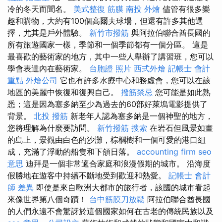
冷的冬天而聞名。
美式整復 筋膜
南投 外燴
儘管有很多樂
趣和購物，大約有100個高爾夫球場，但還有許多其他選
擇，尤其是戶外體驗。
新竹市撥筋
與阿拉伯聯合酋長國的
所有旅遊國家一樣，季節和一個季節都有一個分區。 這是
最喜歡的藝術家的地方，其中一些人舉辦了講習班，您可以
學會表達內在藝術家。
台胞證 照片
西式外燴
記帳士 會計
重點
外燴公司
它也有許多水療中心和務虛會，您可以在該
地區的美麗中恢復和復興自己。
撥筋禁忌
您可能是如此熟
悉；這是因為塞多納至少為過去的60部好萊塢電影提供了
背景。
北投 撥筋
新老年人認為塞多納是一個神聖的地方，
您將理解為什麼要訪問。
新竹撥筋
搜索
在岩石但風景如畫
的島上，景觀由白色的沙灘，棕櫚樹和一個可愛的港口組
成，充滿了浮動的船隻和下頜日落。
accounting firm
seo
意思
迪拜是一個非常適合家庭和浪漫假期的城市。 沿海度
假勝地在遊客中持續不斷地受到歡迎和熱愛。
記帳士 會計
師 差異
即使是來自歐洲大都市的旅行者，該國的城市看起
來像世界第八個奇蹟！
台中筋膜刀放鬆
阿拉伯聯合酋長國
的人們永遠不會驚訝於這個國家如何在古老的傳統民族以及