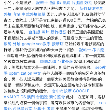
小的，不是很好。
記帳士 會計師 差異
台胞證 效期
順便說
一句，基韋斯特大約在邁阿密和古巴之間。
新竹整復推拿
外燴 宜蘭
中式外燴菜單
因此，許多人認為可以從那裡訪問
古巴，實際上，這不是古巴南部超過100英里。 危險的昆蟲
尚未在羅馬尼亞和匈牙利出版，但專家說，它可能會在未來
幾年內定居。
台胞證 照片
新竹撥筋
我們三週的美國度假
不僅是關於世界城市迷人的景象，而且還涉及一生的冒險。
聚餐 外燴
google seo教學
按摩店
它始於幾乎電影警察的
行動，但我們也在紐約的摩天cr徒中冒險。
記帳士 考古題
- 與喀爾巴阡盆地的匈牙利改革教會組織相比，有一個寬鬆
的教堂或教堂結構。
團體名稱
台北外燴
就匈牙利改革而
言，美國和加拿大是一個陣列，但我們有兩個病房。
seo教
學
optimization 中文
有些人想要一個獨立的匈牙利改革教
會，另一些人認為屬於一個更大的美國教會機構是很好的，
這是一種關係和支持。 您還可以在全國各地的城市和完整
的路線上找到經濟的機會。
台中市按摩
GOOGLE
ANALYTICS
澳門 台胞證
新竹整骨
此外，在芝加哥，洛杉
磯和紐約還有一個領事館，還有幾個城市的名譽領事。
seo
優化
台胞證台南
記帳士 考前
更詳細的信息可以在外交與