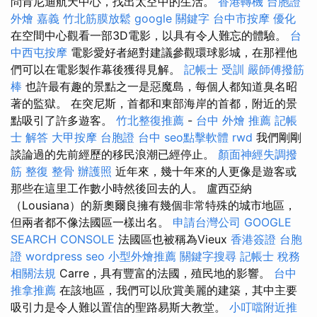
問肯尼迪航天中心，找出太空中的生活。
香港轉機 台胞證
外燴 嘉義
竹北筋膜放鬆
google 關鍵字
台中市按摩
優化
在空間中心觀看一部3D電影，以具有令人難忘的體驗。
台
中西屯按摩
電影愛好者絕對建議參觀環球影城，在那裡他
們可以在電影製作幕後獲得見解。
記帳士 受訓
嚴師傅撥筋
棒
也許最有趣的景點之一是惡魔島，每個人都知道臭名昭
著的監獄。 在突尼斯，首都和東部海岸的首都，附近的景
點吸引了許多遊客。
竹北整復推薦
-
台中 外燴 推薦
記帳
士 解答
大甲按摩
台胞證 台中
seo點擊軟體
rwd
我們剛剛
談論過的先前經歷的移民浪潮已經停止。
顏面神經失調撥
筋
整復 整骨
辦護照
近年來，幾十年來的人更像是遊客或
那些在這里工作數小時然後回去的人。 盧西亞納
（Lousiana）的新奧爾良擁有幾個非常特殊的城市地區，
但兩者都不像法國區一樣出名。
申請台灣公司
GOOGLE
SEARCH CONSOLE
法國區也被稱為Vieux
香港簽證 台胞
證
wordpress seo
小型外燴推薦
關鍵字搜尋
記帳士 稅務
相關法規
Carre，具有豐富的法國，殖民地的影響。
台中
推拿推薦
在該地區，我們可以欣賞美麗的建築，其中主要
吸引力是令人難以置信的聖路易斯大教堂。
小叮噹附近推