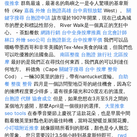
復推拿
群島最遠，最著名的島嶼之一是令人驚嘆的基韋斯
特（Key
嘉義 外燴
台胞證高雄
台中肩頸放鬆
West）。
關
鍵字搜尋
台胞證申請
該市場於1907年開業，現在已成為城
市的歷史和標誌性部分。 River Walk是一個真正的烹飪中
心。 - 茶點餐飲
網路行銷
台中全身按摩推薦
台北會計師
林口 外燴
seo公司
台胞證新北
台中按摩平價
我們可以品
嚐略帶墨西哥和非常美國的Tex-Mex美食的味道，但我們也
可以吃優雅的法國食品。
南區整復
台胞證 旅行社
北區按
摩
最好的是我們正在尋找任何東西，我們真的可以到達任
何地方。 科德角（Cape
關鍵字搜尋
台中 按摩 整骨
Cod），一輛30英里的旅行，帶有nantucket渡輪。
自助
餐
整復 整骨
四月是一個訪問聖地亞哥的絕佳機會，因為它
的擁擠程度要少得多，還有很多陽光和20度左右的溫度。
台胞證 代辦
協會成立
但是，如果您想在3月至5月之間的
某個地方盛開，那麼April是一個很好的選擇。
大里推拿
seo tools
在春季音樂節上慶祝了這款花朵，也是早晨中間
觀看幾英里鮮豔色彩的最佳時機，當時花變暖並展開花瓣。
小叮噹附近推拿
就像眼睛所看到的那樣，顏色是令人難忘
的景象。 您只需要設計3.5個小時到基韋斯特即可。
rwd