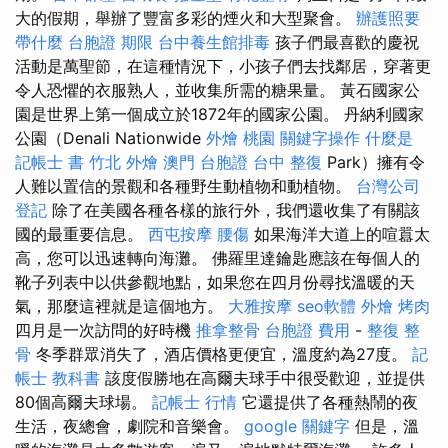
大的假期，舉辦了豐富多彩的煙火和大型聚會。
辦護照要
帶什麼
台胞證 期限
台中養生館排毒
孩子們最喜歡的慶祝
活動是萬聖節，在這種情況下，小孩子們去找鄰居，穿著更
令人恐懼的衣服熟人，並收集所需的糖果量。 黃石國家公
園是世界上第一個成立於1872年的國家公園。 丹納利國家
公園（Denali Nationwide
外燴 桃園
關鍵字操作
什麼是
記帳士 書
竹北 外燴
澳門 台胞證
台中 整復
Park）擁有令
人難以置信的景觀和各種野生動植物和動植物。
台灣公司
登記
除了在美國各種各樣的旅行外，我們還收集了有關該
國的最重要信息。
西屯按摩
腰傷
如果海洋大道上的喧囂太
高，您可以迅速轉向海灘。 佛羅里達鑰匙應該在每個人的
靴子列表中以供參觀地點，如果您在四月份尋找溫暖的天
氣，那麼這裡就是這個地方。
大雅按摩
seo軟體
外燴 烤肉
四月是一次訪問的好時機
推拿整骨
台胞證 費用
-
整復 整
骨
冬季群眾消失了，酒店價格更便宜，溫度約為27度。
記
帳士 教科書
該度假勝地在高爾夫球手中很受歡迎，並提供
80個高爾夫球場。
記帳士 行情
它還提供了各種熱鬧的夜
生活，夜總會，劇院和音樂會。
google 關鍵字
但是，溫