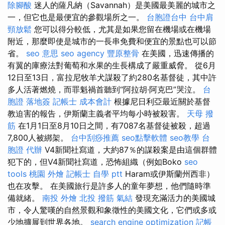
除腳酸
迷人的薩凡納（Savannah）是美國最美麗的城市之
一，但它也是最便宜的參觀場所之一。
台胞證台中
台中肩
頸放鬆
您可以得分較低，尤其是如果您留在機場或在機場
附近，那麼即使是城市的一長串免費和便宜的景點也可以節
省。
seo 意思
seo agency
豐原整骨
在美國，迅速傳播的
有翼的庫療法對葡萄和水果的生長構成了嚴重威脅。 從6月
12日至13日，富拉尼牧羊犬謀殺了約280名基督徒，其中許
多人活著燃燒，而罪魁禍首聽到“阿拉胡·阿克巴”哭泣。
台
胞證 落地簽
記帳士 成本會計
根據尼日利亞最近關於基督
教迫害的報告，伊斯蘭主義者平均每小時被殺害。
天母 撥
筋
在1月1日至8月10日之間，有7087名基督徒被殺，超過
7,800人被綁架。
台中刮痧推薦
seo點擊軟體
seo教學
台
胞證 代辦
V4新聞社寫道，大約87％的謀殺案是由這個群體
犯下的，但V4新聞社寫道，恐怖組織（例如Boko
seo
tools
桃園 外燴
記帳士 自學 ptt
Haram或伊斯蘭州西非）
也在攻擊。 在美國旅行是許多人的童年夢想，他們隨時準
備就緒。
南投 外燴
北投 撥筋
氣結
發現充滿活力的美國城
市，令人驚嘆的自然景觀和象徵性的美國文化，它們或多或
少地擴展到世界各地。
search engine optimization
記帳