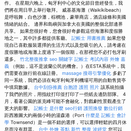
作。 在星期六晚上，匈牙利中心的文化節目曾經發生，我
們將在周日早上舉行敬拜。 威基基海灘（Waikíkíbeach）
是呼啦舞，白色沙灘，棕櫚池，豪華商店，酒店線條和美國
情緒的結合。 邊界和島嶼與加拿大在美國的整個北部邊界
共享。 如果您很好奇，您會很好奇參觀這些海灘和度假勝
地之一，其中許多都提供客廳。
記帳士 用書推薦
如果您發
現自己喜歡服裝選擇的生活方式以及您吸引的人，請考慮在
度假勝地或海灘上度過下一個假期，在那裡您不必打包牙刷
還多。
竹北整復推拿
seo 關鍵字
記帳士 考試內容
外燴 嘉
義
（例如，這不是波蘭公民的機會。）在ESTA系統中，我
們需要在旅行前在線註冊。
massage
搜尋引擎優化
多虧了
同一系統，我們必須在匈牙利匈牙利機場可用的自動售貨亭
中填寫數據。
台中刮痧推薦
台胞證 護照 照片
該系統拍攝
了我們的照片，用指紋打印並打印了一些紙去邊防部隊。 4
月，看著公園的派克峰可能不會融化，對戲劇性景觀產生了
更大的影響。
記帳士 是什麼
seo行銷
護照換發
數位行銷
距西雅圖大約兩個小時的湯森港（Port
什麼是
記帳士 會計
學
Townsend）是一個不錯的選擇，可以選擇輕鬆的四月休
息而沒有群眾。
台中 外燴 茶點
新竹 整復
波經堂
您可以