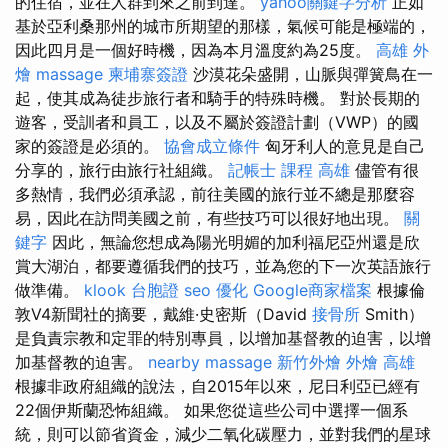
的住宿，並在人群到來之前到達。
yahoo關鍵字分析
正如
基於亞利桑那州的城市所期望的那樣，氣候可能是極端的，
因此四月是一個好時機，因為本月溫度約為25度。
高雄 外
燴
massage
柬埔寨簽證
沙漠花朵盛開，山脈與彈簧鳥在一
起，使其成為徒步旅行者和騎手的特殊時機。 對於長期的
遊客，受訓者和員工，以及不屬於簽證計劃（VWP）的國
家的簽證是必須的。
協會成立條件
匈牙利人的意見是自己
分享的，旅行由旅行社組織。
記帳士 課程 高雄
儘管有很
多熱情，我們必須承認，前往美國的旅行並不總是那麼容
易，因此在訪問美國之前，有些技巧可以很好地出現。
關
鍵字
因此，無論您想成為陽光明媚的加利福尼亞州還是欣
賞大湖泊，都要遵循我們的技巧，並為您的下一次英語旅行
做準備。
klook 台胞證
seo 優化
Google商家檔案
根據倫
敦V4新聞社的摘要，戴維·史密斯（David
接骨所
Smith）
是負責宗教和定罪的特別專員，以增加基督教的迫害，以增
加基督教的迫害。
nearby massage
新竹外燴
外燴 高雄
根據非政府組織的說法，自2015年以來，尼日利亞已經有
22個伊斯蘭恐怖組織。 如果您從這些公司中選擇一個系
統，則可以節省資金，減少二氧化碳壓力，並對我們的星球