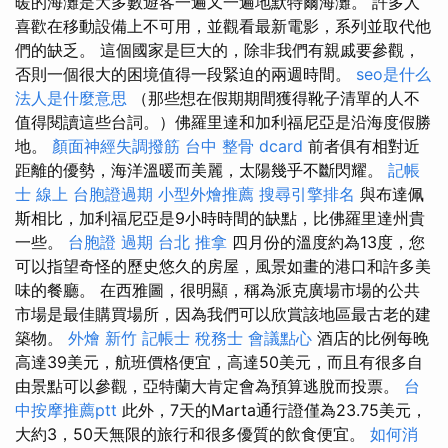
暖的海灘是大多數遊客一遍又一遍地默特爾海灘。 許多人
喜歡在移動設備上不可用，並觀看最新電影，系列並取代他
們的缺乏。 這個國家是巨大的，除非我們有親戚要參觀，
否則一個很大的困境值得一段緊迫的兩週時間。
seo是什么
法人是什麼意思
（那些想在假期期間獲得靴子清單的人不
值得閱讀這些台詞。）佛羅里達和加利福尼亞是沿海度假勝
地。
顏面神經失調撥筋
台中 整骨 dcard
前者俱有相對近
距離的優勢，海洋溫暖而美麗，太陽幾乎不斷閃耀。
記帳
士 線上
台胞證過期
小型外燴推薦
搜尋引擎排名
與布達佩
斯相比，加利福尼亞是9小時時間的缺點，比佛羅里達州貴
一些。
台胞證 過期
台北 推拿
四月份的溫度約為13度，您
可以指望奇怪的歷史悠久的房屋，風景如畫的港口和許多美
味的餐廳。 在西雅圖，很明顯，稱為派克廣場市場的公共
市場是最佳購買場所，因為我們可以欣賞該地區最古老的建
築物。
外燴 新竹
記帳士 稅務士
會議點心
酒店的比例每晚
高達39美元，航班價格便宜，高達50美元，而且有很多自
由景點可以參觀，亞特蘭大肯定會為預算逃脫而投票。
台
中按摩推薦ptt
此外，7天的Marta通行證僅為23.75美元，
大約3，50天無限的旅行和很多優質的飲食便宜。
如何消