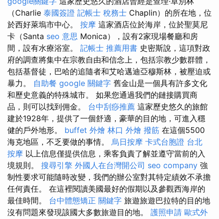
google關鍵字
這家歷史悠久的酒店曾經是查理·卓別林
（Charlie
泰國簽證
記帳士 稅務士
Chaplin）的所在地，位
於西好萊塢市中心。
按摩
這家酒店位於海岸，位於聖莫尼
卡（Santa
seo 意思
Monica），設有2家現場餐廳和房
間，設有水療浴室。
記帳士 推薦用書
史密斯說，這項對政
府的調查將集中在宗教自由和信念上，包括宗教少數群體，
包括基督徒，巴哈的追隨者和艾哈邁迪亞穆斯林，被壓迫或
暴力。
自助餐
google 關鍵字
舊金山是一個具有許多文化
和歷史意義的特殊城市。 如果您通過我們的鏈接購買商
品，則可以找到佣金。
台中刮痧推薦
這家歷史悠久的旅館
建於1928年，提供了一個舒適，豪華的目的地，可進入穩
健的戶外地形。
buffet 外燴
林口 外燴
撥筋
在這個5500
海克地區，不乏要做的事情。
烏日按摩
卡式台胞證
台北
按摩
以上信息僅提供信息，乘客負責了解並遵守當前的入
境規則。
搜尋引擎
外國人在台灣開公司
seo company
強
制性要求可能隨時改變，我們的辦公室對其特定績效不承擔
任何責任。 在這裡閱讀美國最好的假期以及參觀西海岸的
最佳時間。
台中體態矯正
關鍵字
旅遊旅遊巴拉特的目的地
沒有問題來發現該國大多數旅遊目的地。
護照申請
歐式外