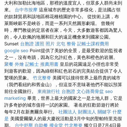
大利和加勒比海地區，那裡的溫度宜人，但眾多人群尚未到
來。
台中市按摩
這座城市的歷史非常多樣化，是法國占領
的奴隸貿易和該地區棉花種植園的中心。 從技術上講，布
萊斯峽穀不是峽谷，而是一系列天然圓形劇場。 曾幾何
時，摩門教徒的定居者在家，今天，大多數遊客都因為驚人
的，令人欽佩的地層和巨大的遠足機會來到國家公園。
Sunset
台胞證 護照 照片
北屯 整骨
記帳士課程費用
google seo
Point提供了美妙的全景，是最受歡迎的監視者
之一，沒有奇蹟，因為它允許紅色，黃色和橙色的岩層。
聚餐 外燴
記帳士 推薦用書
皇后的花園遠足小徑也非常受
到遊客的歡迎，因為綠樹和紅色岩石的完美結合提供了令人
驚嘆的景象。
竹北整脊
美國可以接待世界上最昂貴的城市
（我們看紐約和舊金山），但這並不意味著他們不能以預算
前往全國旅行。
東南旅行社 台胞證
文心路喬骨盆
seo
marketing
畢竟，世界上最大的國家之一是土地人群，它是
許多奇妙的城市值得一試的家園。 著名的狂歡節遊行將於
每年2月在新奧爾良舉行。
社團法人 財團法人
關鍵字
什麼
是
美國愛爾蘭人的最大慶祝活動是3月中旬的聖帕特里克假
期。
台中舒壓
自助餐
撥金堂
竹北整脊
獨立日是7月4日最