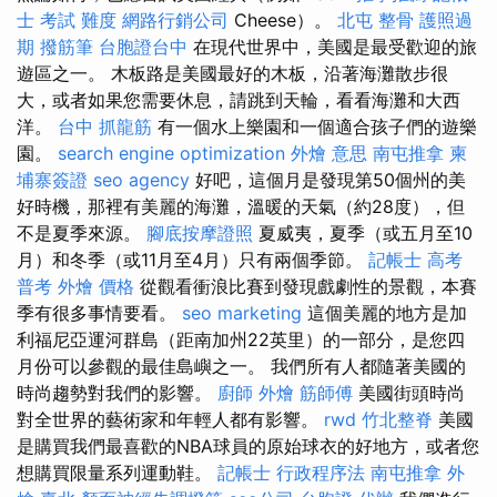
士 考試 難度
網路行銷公司
Cheese）。
北屯 整骨
護照過
期
撥筋筆
台胞證台中
在現代世界中，美國是最受歡迎的旅
遊區之一。 木板路是美國最好的木板，沿著海灘散步很
大，或者如果您需要休息，請跳到天輪，看看海灘和大西
洋。
台中 抓龍筋
有一個水上樂園和一個適合孩子們的遊樂
園。
search engine optimization
外燴 意思
南屯推拿
柬
埔寨簽證
seo agency
好吧，這個月是發現第50個州的美
好時機，那裡有美麗的海灘，溫暖的天氣（約28度），但
不是夏季來源。
腳底按摩證照
夏威夷，夏季（或五月至10
月）和冬季（或11月至4月）只有兩個季節。
記帳士 高考
普考
外燴 價格
從觀看衝浪比賽到發現戲劇性的景觀，本賽
季有很多事情要看。
seo marketing
這個美麗的地方是加
利福尼亞運河群島（距南加州22英里）的一部分，是您四
月份可以參觀的最佳島嶼之一。 我們所有人都隨著美國的
時尚趨勢對我們的影響。
廚師 外燴
筋師傅
美國街頭時尚
對全世界的藝術家和年輕人都有影響。
rwd
竹北整脊
美國
是購買我們最喜歡的NBA球員的原始球衣的好地方，或者您
想購買限量系列運動鞋。
記帳士 行政程序法
南屯推拿
外