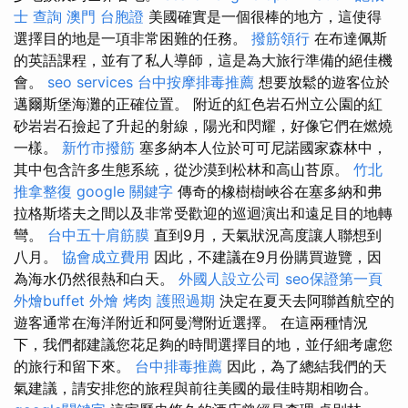
士 查詢
澳門 台胞證
美國確實是一個很棒的地方，這使得
選擇目的地是一項非常困難的任務。
撥筋領行
在布達佩斯
的英語課程，並有了私人導師，這是為大旅行準備的絕佳機
會。
seo services
台中按摩排毒推薦
想要放鬆的遊客位於
邁爾斯堡海灘的正確位置。 附近的紅色岩石州立公園的紅
砂岩岩石撿起了升起的射線，陽光和閃耀，好像它們在燃燒
一樣。
新竹市撥筋
塞多納本人位於可可尼諾國家森林中，
其中包含許多生態系統，從沙漠到松林和高山苔原。
竹北
推拿整復
google 關鍵字
傳奇的橡樹樹峽谷在塞多納和弗
拉格斯塔夫之間以及非常受歡迎的巡迴演出和遠足目的地轉
彎。
台中五十肩筋膜
直到9月，天氣狀況高度讓人聯想到
八月。
協會成立費用
因此，不建議在9月份購買遊覽，因
為海水仍然很熱和白天。
外國人設立公司
seo保證第一頁
外燴buffet
外燴 烤肉
護照過期
決定在夏天去阿聯酋航空的
遊客通常在海洋附近和阿曼灣附近選擇。 在這兩種情況
下，我們都建議您花足夠的時間選擇目的地，並仔細考慮您
的旅行和留下來。
台中排毒推薦
因此，為了總結我們的天
氣建議，請安排您的旅程與前往美國的最佳時期相吻合。