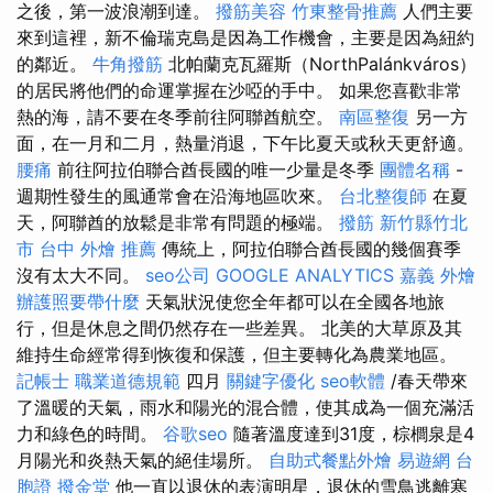
之後，第一波浪潮到達。
撥筋美容
竹東整骨推薦
人們主要
來到這裡，新不倫瑞克島是因為工作機​​會，主要是因為紐約
的鄰近。
牛角撥筋
北帕蘭克瓦羅斯（NorthPalánkváros）
的居民將他們的命運掌握在沙啞的手中。 如果您喜歡非常
熱的海，請不要在冬季前往阿聯酋航空。
南區整復
另一方
面，在一月和二月，熱量消退，下午比夏天或秋天更舒適。
腰痛
前往阿拉伯聯合酋長國的唯一少量是冬季
團體名稱
-
週期性發生的風通常會在沿海地區吹來。
台北整復師
在夏
天，阿聯酋的放鬆是非常有問題的極端。
撥筋 新竹縣竹北
市
台中 外燴 推薦
傳統上，阿拉伯聯合酋長國的幾個賽季
沒有太大不同。
seo公司
GOOGLE ANALYTICS
嘉義 外燴
辦護照要帶什麼
天氣狀況使您全年都可以在全國各地旅
行，但是休息之間仍然存在一些差異。 北美的大草原及其
維持生命經常得到恢復和保護，但主要轉化為農業地區。
記帳士 職業道德規範
四月
關鍵字優化
seo軟體
/春天帶來
了溫暖的天氣，雨水和陽光的混合體，使其成為一個充滿活
力和綠色的時間。
谷歌seo
隨著溫度達到31度，棕櫚泉是4
月陽光和炎熱天氣的絕佳場所。
自助式餐點外燴
易遊網 台
胞證
撥金堂
他一直以退休的表演明星，退休的雪鳥逃離寒