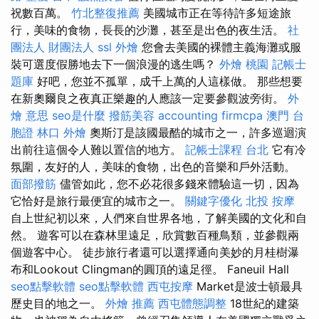
祝數百萬。
竹北整復推薦
美國城市正在等待許多短途旅
行，美味的食物，長長的沙灘，甚至是出色的夜生活。
社
團法人 財團法人
ssl
外燴
您會去美國的裸體主義海灘或服
裝可選度假勝地去下一個浪漫的逃生嗎？
外燴 桃園
記帳士
題庫
好吧，您並不孤單，成千上萬的人這樣做。 那些想要
在新奧爾良之夜真正樂趣的人應該一定要參觀波旁街。
外
燴 意思
seo是什麼
撥筋美容
accounting firmcpa
澳門 台
胞證
林口 外燴
奧斯汀是該國最酷的城市之一，許多巡迴演
出前往這個令人難以置信的地方。
記帳士課程 台北
它有冷
氛圍，友好的人，美味的食物，出色的音樂和戶外活動。
面部撥筋
儘管如此，您不必花很多錢來體驗這一切，因為
它恰好是旅行最便宜的城市之一。
關鍵字優化
北投 按摩
自上世紀初以來，人們來自世界各地，了解美國的文化和自
然。 遊客可以在森林里遠足，欣賞數百種鳥類，並參觀兩
個遊客中心。 徒步旅行者還可以選擇通向美妙的月桂樹瀑
布和Lookout Clingman的圓頂的遠足徑。 Faneuil Hall
seo點擊軟體
seo點擊軟體
西屯按摩
Market是波士頓最具
歷史目的地之一。
外燴 推薦
西屯體態調整
18世紀的建築