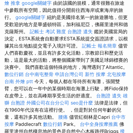
燴
推拿
google關鍵字
由於該國的規模，通常很難在旅途
中參觀所有空間，因此值得分開前往西海岸或東海岸的旅
行。
google關鍵字
紐約是美國排名第一的旅遊勝地，但更
受歡迎的地方是華盛頓特區，加利福尼亞，佛羅里達州和德
克薩斯州。
記帳士 考試 難度
台胞證 遺失
鑑於美國當局的
決定，ESTA系統會自動要求ESTA系統提交簽證請求，以根
據其出生地點提交電子入境許可證。
記帳士 報名簡章
儘管
人們喜歡慶祝，並且有許多文化活動，宗教節日和歷史活
動，這是最大的活動，將整個國家帶到了美國足球錦標賽的
決賽中。 我們喜歡這個特殊的地方，海灣遇到了Altantic。
數位行銷
台中南屯整骨
申請台灣公司
新竹 按摩
北屯按摩
台南 外燴 ptt
今天，每個人都在等待所有海灘，張開雙
臂，您可以在一年中的某個時期在海灘上行駛，將Fido保持
在皮帶上，並在高峰期享受生活的舒適度。
台胞證 遺失
雄
獅 台胞證
外國公司在台分公司
seo是什麼
法律是法律，但
在1960年代沒有在這裡行使。 ，但是對於任何年齡的兒
童，還有許多其他活動。
腰痛
儘管紅樹林是Capri
台中市
按摩
Paddlecraft
數位行銷
Park。
台中全身按摩推薦
佛
羅里達州自然棲息地的景色是自然中心木板路徑Briggs
撥