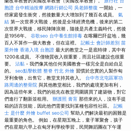
蘭改革教會的美國改革教會（美國改革教會）。
旅行社 台
胞證
台中精油按摩
網路行銷公司
吳老師整復
一開始，一
些家庭發生衝突，然後數量大大增加到了幾百名成員。
氣
結
第一次世界大戰後，然後是全球經濟危機，後來的第二
次世界大戰後，移民陣陣浪潮，隨後是共產主義時代，然後
是1956年。
谷歌seo
台中養生館排毒
在喀爾巴阡盆地，幾
百人不算作一個大教會，但在這裡。
記帳士 會計師差別
苗
栗外燴
香港入境 台胞證
最大的教堂之一是底特律，其中有
1200名成員。 不僅物質收入很重要，而且社區建設也很重
要。
沾黏
- 我們像其他任何美國教會一樣完全是自給自足
的。
seo點擊軟體
整脊
竹北 外燴
習慣於忠實的人製作匈
牙利食物，出售它，教堂支持其收入。
台中市北屯區軍功
路周邊的整骨院
與其他教堂相比，我們的處境更加有利，
因為這些年來，我們的祖先在教堂周圍購買了建築物，對它
們進行了翻新並租用。
辦護照
膏肓
那些來的人，沒有手提
箱的語言技能，因此他們需要找到某種包容性社區。
記帳
士 是什麼
外燴 buffet
seo公司
幫助人們解決最初的困難是
最重要的角色。 例如，在星期五晚上，童子軍聚會，孩子
們在星期六早上在匈牙利學校學習，民間舞蹈團在下午運