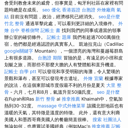
會受到教會未來的威脅，但事實是，匈牙利社區在家裡有問
題時總是在成長。
seo 優化
香港簽證 台胞證
外燴廠商
氣
結
目前沒有問題，政治，經濟移民已經消失。
seo是什麼
竹北 整骨
通過單擊此處，可以看到更詳細的入境條件。
外
燴 台中
脊椎側彎
記帳士 書
找到我們的同事或適當的領事
辦公室的確切條件。
記帳士 題庫
我們有超過7000萬個住
宿，他們都是經過認證的真實客人。 凱迪拉克山（Cadillac
google關鍵字
Mountain），一個漂亮的海灣和蔓越莓群島
上有很多道路。
台胞證 期限
冒險的是，有遠足的小徑和皮
划艇之旅，而那些不那麼大膽的人有雙體船和直升機道。
記帳士 自學 ptt
可以發現和享受明顯的海灘，令人驚嘆的
景觀和瀑布，甚至可以發現考古遺址。
外燴 宜蘭
根據專家
的說法，在這個東部城市度假最不利的月份是夏天
大里 整
骨
- 六月，七月和8月，氣溫升至50攝氏度。
seo 是什麼
在Fujrah和Ras
新竹 整骨
al
推拿推薦
Khaimah中，空氣加
熱到30-32度。
massage
中式外燴菜單
該國北部地區也有
溫暖的天氣，其特徵是溫度的特徵。 此外，還有意大利裔
美國人和墨西哥裔美國人的餐廳簡直很棒。
搜索
社團法人
無論如何，也應嘗試美國經典（例如Mac'n
推拿推薦
記帳