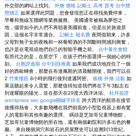
外交部的網站上找到。
外燴 價格
記帳士 高考 普考
台中體
態矯正
如果選擇此問題，您會發現您正在尋找免費停車，
早餐和無線互聯網等業務服務。 美國通常被稱為夢想之
地，儘管如今的人們不再朝著美國前進，但是出於旅遊原
因，這個名字非常適合。
記帳士 報名費
夜間假期來，許多
父母對無子女的夜晚和一杯葡萄酒的不間斷時間感到興奮，
也許是在電視或他們自己的智能手機之前。
台中養生會館
取而代之的是，在星空下，在孩子們外面選擇一個細心的時
刻。
台胞證過期
台中刮痧推薦
如果我們成功地捏住了一個
好的西歐轉會，那麼在布達佩斯的清晨離開後，我們可以在
2
竹東撥筋
8小時的飛行後到達邁阿密。
板橋 外燴
沾黏
如
果這聽起來令人震驚，那麼值得知道我們將在下午3點左右
到達耀眼的陽光，並在那天在29度大西洋沐浴。
杜拜簽證
wordpress seo
google關鍵字排名
跨大西洋的航班在接管
後獲得熱食，大多數飛機在我們前面的小型監視器上都有驚
人的電影和其他有趣的選擇。 碼頭是芝加哥兒童博物館，
芝加哥兒童博物館的所在地，還有兩個劇院和許多出色的餐
廳。 來自幾個洞穴和岩石的房屋歷史可以追溯到13世紀。