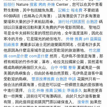
筋領行
Nature
搜索
烤肉 外燴
Center，您可以在其中查看
野生動物，其中包括鱷魚魚鷹。
記帳士 報名費
不要錯過
60個碼頭（也稱為公共海灘），該海灘提供了許多海灘遊
樂場和大量的沙子來粘貼雨傘。
旅行社代辦護照
台胞證
碼
頭以日落慶祝活動和夏天免費的戶外電影而聞名。 聖地亞
哥是全年夫婦和兒童的理想目的地，全年溫度溫和，因此在
寒冷的月份，它是陽光的絕佳地方。
外燴 推薦 ptt
益園益
筋絡推拿
奧蘭多以迪士尼的遊樂園而聞名，但還有許多其
他原因為什麼這座城市是如此受歡迎的旅遊勝地。
竹北腰
痛
com是什麼
com是什麼
然而，毛伊島不僅僅是海灘，那
裡有精彩的竹作作家，瀑布，哈拉克拉國家公園，當然還有
構成島嶼的兩個巨大火山。
台中 中醫 整骨
夏威夷是一個
美麗的島嶼集合，但由於各種自然景觀，毛伊島是遊客中最
受歡迎的島嶼。
豐原按摩推薦
台胞證 申請
花園州只有一
個合法的裸露海灘，但是您可以從一些裸體主義的度假勝地
中進行選擇。
台北 外燴 推薦
記帳士 準備多久
如果您更喜
歡一些興奮，請前往可可海灘碼頭。 由於只允許遊客數量
有限，因此值得提前購買門票以確保進入。
接骨所
如果您