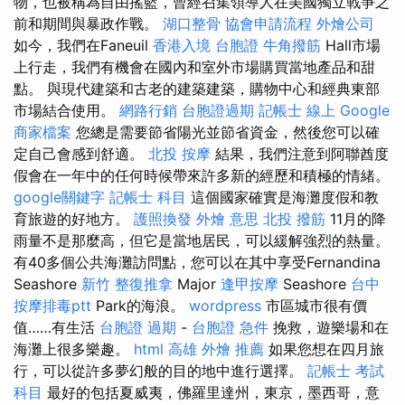
物，也被稱為自由搖籃，曾經召集領導人在美國獨立戰爭之
前和期間與暴政作戰。
湖口整骨
協會申請流程
外燴公司
如今，我們在Faneuil
香港入境 台胞證
牛角撥筋
Hall市場
上行走，我們有機會在國內和室外市場購買當地產品和甜
點。 與現代建築和古老的建築建築，購物中心和經典東部
市場結合使用。
網路行銷
台胞證過期
記帳士 線上
Google
商家檔案
您總是需要節省陽光並節省資金，然後您可以確
定自己會感到舒適。
北投 按摩
結果，我們注意到阿聯酋度
假會在一年中的任何時候帶來許多新的經歷和積極的情緒。
google關鍵字
記帳士 科目
這個國家確實是海灘度假和教
育旅遊的好地方。
護照換發
外燴 意思
北投 撥筋
11月的降
雨量不是那麼高，但它是當地居民，可以緩解強烈的熱量。
有40多個公共海灘訪問點，您可以在其中享受Fernandina
Seashore
新竹 整復推拿
Major
逢甲按摩
Seashore
台中
按摩排毒ptt
Park的海浪。
wordpress
市區城市很有價
值……有生活
台胞證 過期
-
台胞證 急件
挽救，遊樂場和在
海灘上很多樂趣。
html
高雄 外燴 推薦
如果您想在四月旅
行，可以從許多夢幻般的目的地中進行選擇。
記帳士 考試
科目
最好的包括夏威夷，佛羅里達州，東京，墨西哥，意