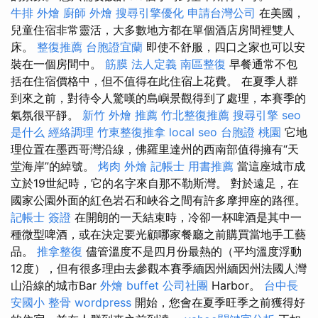
牛排 外燴
廚師 外燴
搜尋引擎優化
申請台灣公司
在美國，
兒童住宿非常靈活，大多數地方都在單個酒店房間裡雙人
床。
整復推薦
台胞證宜蘭
即使不舒服，四口之家也可以安
裝在一個房間中。
筋膜
法人定義
南區整復
早餐通常不包
括在住宿價格中，但不值得在此住宿上花費。 在夏季人群
到來之前，對待令人驚嘆的島嶼景觀得到了處理，本賽季的
氣氛很平靜。
新竹 外燴 推薦
竹北整復推薦
搜尋引擎
seo
是什么
經絡調理
竹東整復推拿
local seo
台胞證 桃園
它地
理位置在墨西哥灣沿線，佛羅里達州的西南部值得擁有“天
堂海岸”的綽號。
烤肉 外燴
記帳士 用書推薦
當這座城市成
立於19世紀時，它的名字來自那不勒斯灣。 對於遠足，在
國家公園外面的紅色岩石和峽谷之間有許多摩押座的路徑。
記帳士 簽證
在開朗的一天結束時，冷卻一杯啤酒是其中一
種微型啤酒，或在決定要光顧哪家餐廳之前購買當地手工藝
品。
推拿整復
儘管溫度不是四月份最熱的（平均溫度浮動
12度），但有很多理由去參觀本賽季緬因州緬因州法國人灣
山沿線的城市Bar
外燴 buffet
公司社團
Harbor。
台中長
安國小 整骨
wordpress
開始，您會在夏季旺季之前獲得好