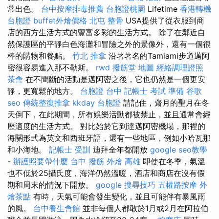
常出色。
台中按摩排毒推薦
台胞證桃園
Lifetime
香港轉機
台胞證
buffet外燴價格
北屯 整骨
USA提供了從衣服到商
店的西方生活方式的豐富多彩的生活方式。 除了在鄰近自
然保護區的平靜白色海灘和冒險之外的景像外，還有一個很
棒的購物和餐點。
竹北 推拿
沿著著名的Tamiami步道邁阿
密很容易進入那不勒斯。
rwd
撥筋堂 地圖
經絡調理證照
茶會
在不間斷的活動是邁阿密之後，它也仍然是一個更安
靜，更寬鬆的地方。
台胞證 台中
記帳士 考試 準備
谷歌
seo
傳統整復推拿
kkday 台胞證
請記住，齋月的聖月在冬
天倒下，在此期間，所有娛樂活動都被禁止，並且通常會經
歷適度的生活方式。 對比始於它到達邁阿密機場，那裡的
海關形式為英文和西班牙語，還有一些地區，例如小哈瓦那
和小海地。
記帳士 受訓
迪拜全年都開放
google seo教學
-
辦護照要帶什麼
台中 撥筋
外燴 高雄
即使在冬季，氣溫
也不低於25攝氏度，海洋仍然溫暖，酒店和商店在沒有假
期和周末的情況下開放。
google 搜尋技巧
五權路按摩
外
燴茶點
有時，天氣可能會發生變化，並且可能伴有暴風雨
的風。
台中養生會館
並非每個人都敢於1月或2月在阿拉伯