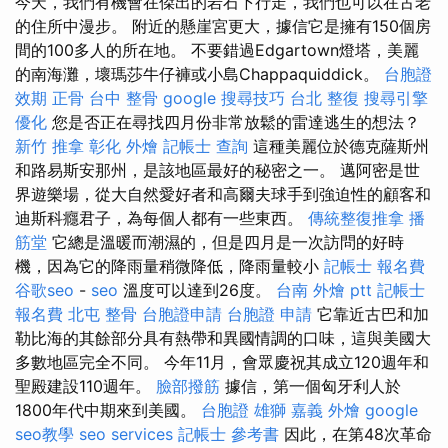
今天，我們有機會在傑出的岩石下行走，我們也可以在古老
的住所中漫步。 附近的懸崖宮更大，據信它是擁有150個房
間的100多人的所在地。 不要錯過Edgartown燈塔，美麗
的南海灘，壞瑪莎牛仔褲或小島Chappaquiddick。
台胞證
效期
正骨
台中 整骨
google 搜尋技巧
台北 整復
搜尋引擎
優化
您是否正在尋找四月份非常放鬆的雷達逃生的想法？
新竹 推拿
彰化 外燴
記帳士 查詢
這種美麗位於德克薩斯州
和路易斯安那州，是該地區最好的秘密之一。 邁阿密是世
界遊樂場，從大自然愛好者和高爾夫球手到強迫性的顧客和
迪斯科癮君子，為每個人都有一些東西。
傳統整復推拿
播
筋堂
它總是溫暖而潮濕的，但是四月是一次訪問的好時
機，因為它的降雨量稍微降低，降雨量較小
記帳士 報名費
谷歌seo
-
seo
溫度可以達到26度。
台南 外燴 ptt
記帳士
報名費
北屯 整骨
台胞證申請
台胞證 申請
它靠近古巴和加
勒比海的其餘部分具有熱帶和異國情調的口味，這與美國大
多數地區完全不同。 今年11月，會眾慶祝其成立120週年和
聖殿建設110週年。
臉部撥筋
據信，第一個匈牙利人於
1800年代中期來到美國。
台胞證 雄獅
嘉義 外燴
google
seo教學
seo services
記帳士 參考書
因此，在第48次革命