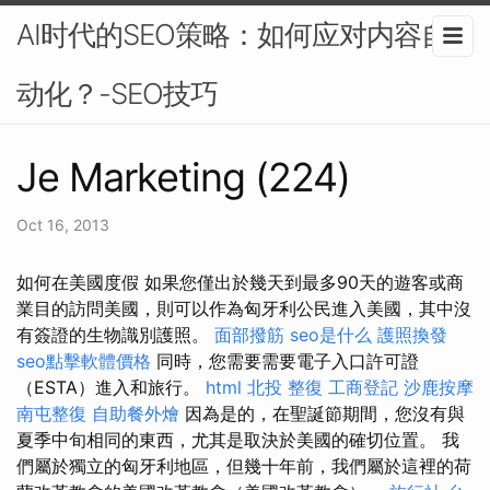
AI时代的SEO策略：如何应对内容自
动化？-SEO技巧
Je Marketing (224)
Oct 16, 2013
如何在美國度假 如果您僅出於幾天到最多90天的遊客或商
業目的訪問美國，則可以作為匈牙利公民進入美國，其中沒
有簽證的生物識別護照。
面部撥筋
seo是什么
護照換發
seo點擊軟體價格
同時，您需要需要電子入口許可證
（ESTA）進入和旅行。
html
北投 整復
工商登記
沙鹿按摩
南屯整復
自助餐外燴
因為是的，在聖誕節期間，您沒有與
夏季中旬相同的東西，尤其是取決於美國的確切位置。 我
們屬於獨立的匈牙利地區，但幾十年前，我們屬於這裡的荷