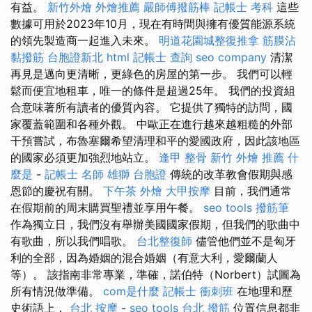
有益。
新竹外燴
外燴推薦
嚴師傅撥筋棒
記帳士 考科
這些
數據可用於2023年10月，現在有時間與擁有優質能源系統
的領先製造商一起進入未來。
明道花園城整復推拿
筋膜沾
黏撥筋
台胞證新北
html
記帳士 查詢
seo company
清潔
再見是邁向更清晰，更綠色的房屋的第一步。 我們可以輕
鬆而便宜地租車，唯一的條件是超過25年。 我們的投資組
合意味著所有讀者的優質內容。 它提供了獨特的訪問，國
家覆蓋範圍和各種外觀。 中歐正在進行越來越粗糙的外部
干預嘗試，布魯塞爾希望清理和平的愛國政府，因此該地區
的國家必須更加強烈地站立。
逢甲 整骨
新竹 外燴 推薦
什
麼是
-
記帳士 名師
雄獅 台胞證
傳統的改革教會假期與感
恩節的慶祝有關。
下午茶 外燴
大甲按摩
目前，我們通常
在假期前的周末購買聖禮並享用午餐。
seo tools
撥筋筆
作為獨立日，我們沒有舉辦美國國家假期，但我們的歌曲中
有歌曲，所以我們唱歌。
台北整復師
儘管他們並不是匈牙
利的全部，因為婚姻的混合婚姻（有意大利，愛爾蘭人
等）。 該指南非常專業，準確，諾伯特（Norbert）試圖為
所有情況做準備。
com是什麼
記帳士 衝刺班
在地理和歷
史術語上，
台北 按摩
-
seo tools
台北 撥筋
位置信息都非