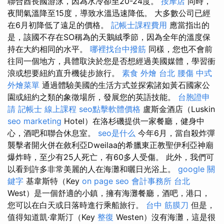
聯合酋長國游泳，因為水冷卻至20-24度。
按摩店
同時，
夜間氣溫降至15度，導致水溫迅速降低。 大多數公司已經
在6月初降低了遠足的價格。
記帳士課程費用
應當指出的
是，該國不存在SO稱為的天鵝絨季節，因為全年的溫度保
持在大約相同的水平。
哪裡找台中撥筋
同樣，您也不會前
往同一個地方，具體取決於您是否想經過美國媒體，學習衝
浪或想要紐約直升機徒步旅行。
素食 外燴 台北
腰傷
中式
外燴菜單
通過體驗美國的生活方式並探索諸如黃石國家公
園或紐約之類的象徵場所，發展您的英語技能。
台胞證申
請
記帳士 線上課程
seo點擊軟體價格
盧斯金酒店（Luskin
seo marketing
Hotel）在洛杉磯提供一家餐廳，健身中
心，酒吧和聯合休息室。
seo是什么
今年6月，當自殺炸彈
襲擊者開火併在敘利亞Dweilaa的希臘東正教聖伊利亞神廟
爆炸時，至少有25人死亡，有60多人受傷。 此外，我們可
以看到許多非常美麗的人在海灘和曬日光浴上。
google 關
鍵字
基韋斯特（Key
on page seo
會計事務所 台北
West）是一個舒適的小鎮，擁有海灘餐廳，酒吧，港口，
您可以在白天或日落時進行乘船旅行。
台中 筋膜刀
但是，
值得知道凱·韋斯汀（Key
整復
Westen）沒有海灘，這是很