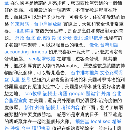
拿
在法國區是所謂的月亮步道，密西西比河旁邊的一個鋪
好的長廊。 根據最近的一項調查，不僅受歡迎程度在計
數，而且還可以進行多少旅行，可看多少，住宿和餐點的價
格
竹東撥筋
-
台中肩頸放鬆
實際上，天氣和安全也非常重
要。
推拿整復
當觀光發生時，是否是烹飪和突出顯示的問
題。
外燴 台北
台胞證 期限
外燴 臺北
逢甲按摩
現場有許
多餐館非常獨特，可以說服自己的概念。
優化 台灣用語
accounting firmcpa
如果您喜歡一塊天堂，那麼您肯定會
發現鑰匙。
seo點擊軟體
在那裡，遊客會發現，除其他
外，皺紋和厚實的人物稱為Manatis。 歷史編號是該國的博
物館和紀念碑，可以瞥見過去。
台中排毒推薦
文心路喬骨
盆
大里 整骨
從紐約大都會藝術博物館和美國科學博物館到
佛羅里達的肯尼迪太空中心，美國是科學和藝術愛好者的理
想之地。
seo教學
記帳士 考題
google 關鍵字
外燴 台北
台胞證宜蘭
在美國，還有另外兩個用於滑雪和沿海度假的
度假屋。
新竹 外燴
記帳士 考試內容
在下面，您將了解兩
種類型的主要度假勝地。 感恩節是家庭的日子，甚至遠處
的親戚聚集在一起吃整個烤火雞。
播筋堂
local seo
精誠
路 整復 台中
護照換發
值得在紐約慶祝除夕，並在街上慶