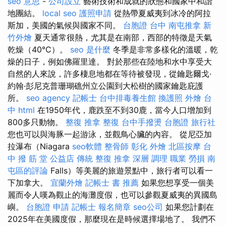
seo 意思
-
公司設立
藝術技術和成就的狀態和國家中和諧
地團結。
local seo
護照申請
從熱帶夏威夷到冰冷的阿拉
斯加，美國的氣候與國家不同。
台胞證 台中
南屯推拿
新
竹外燴
夏天通常很熱，尤其是在南部，西部的特徵是天氣
乾燥（40°C）。
seo 是什麼
冬季是非常多樣化的溫暖，乾
燥的日子，例如佛羅里達。 對於那些在陸地和水中享受大
自然的人來說，許多棲息地都在等待被發現，從鑰匙爾戈·
約翰·彭尼克普珊瑚礁州立公園到大松樹的國家鑰匙庇護
所。
seo agency
記帳士
台中排毒養生館
換護照
外燴 台
中
html
在1950年代，鹿跌至不到30鹿，當今人口增加到
800多只動物。
整復
推拿 整復
台中手撥燙
台胞證 旅行社
您也可以與海豚一起游泳，並觀鳥心臟的內容。 從尼亞加
拉瀑布（Niagara
seo軟體
整骨師
彰化 外燴
北區按摩
台
中 撥 筋 堂 公益店 傳統 整復 推拿 深層 調理 職業 勞損 南
屯區的評論
Falls）等美麗的旅遊景點中，旅行者可以看一
下加拿大。
宜蘭外燴
記帳士 書 推薦
如果您想享受一個美
麗而令人嘆為觀止的海灘度假，也可以參觀夏威夷的異國島
嶼。
台胞證 申請
記帳士 報名簡章
seo公司
如果您計劃在
2025年在美國度假，那麼現在是時候選擇場地了。 我們不