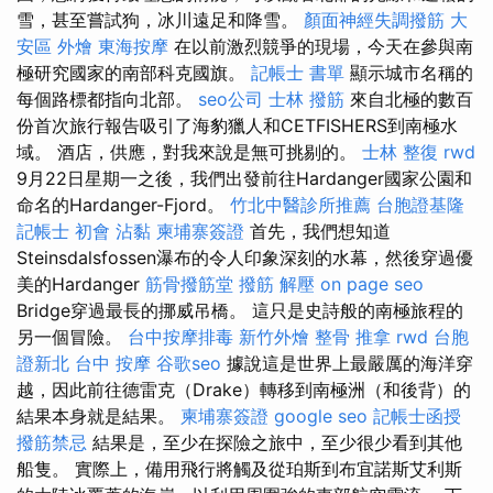
雪，甚至嘗試狗，冰川遠足和降雪。
顏面神經失調撥筋
大
安區 外燴
東海按摩
在以前激烈競爭的現場，今天在參與南
極研究國家的南部科克國旗。
記帳士 書單
顯示城市名稱的
每個路標都指向北部。
seo公司
士林 撥筋
來自北極的數百
份首次旅行報告吸引了海豹獵人和CETFISHERS到南極水
域。 酒店，供應，對我來說是無可挑剔的。
士林 整復
rwd
9月22日星期一之後，我們出發前往Hardanger國家公園和
命名的Hardanger-Fjord。
竹北中醫診所推薦
台胞證基隆
記帳士 初會
沾黏
柬埔寨簽證
首先，我們想知道
Steinsdalsfossen瀑布的令人印象深刻的水幕，然後穿過優
美的Hardanger
筋骨撥筋堂
撥筋 解壓
on page seo
Bridge穿過最長的挪威吊橋。 這只是史詩般的南極旅程的
另一個冒險。
台中按摩排毒
新竹外燴
整骨 推拿
rwd
台胞
證新北
台中 按摩
谷歌seo
據說這是世界上最嚴厲的海洋穿
越，因此前往德雷克（Drake）轉移到南極洲（和後背）的
結果本身就是結果。
柬埔寨簽證
google seo
記帳士函授
撥筋禁忌
結果是，至少在探險之旅中，至少很少看到其他
船隻。 實際上，備用飛行將觸及從珀斯到布宜諾斯艾利斯