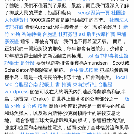
了體驗，我們不僅看到了景觀，景點，而且我們還深入了解
了挪威人民的歷史，短語和藝術。
seo保證第一頁
社團法
人代辦費用
1000道路確實是旅行組織中的基準。
社團法人
登記好處
看到Aurora北極主義者是一次非常好的經歷！
新
竹 外燴
香港轉機 台胞證
杜拜簽證
ssl
后里按摩推薦
柬埔
寨簽證
通常，即使有可能，我們也不再希望天氣。 而且，
正如我們一開始所說的那樣，每年都會有巡航船，少得多，
每年塑造昆士蘭州的新西蘭去南極洲。
ssl
台中排毒養生館
記帳士 是什麼
要發現羅斯排名並遵循Amundsen，Scott或
Schakleton等探險家的痕跡。
台中泰式按摩
犯罪船參觀南
極半島，這是一塊長長的手指形土地，延伸到南美。
local
seo
台胞證台南
記帳士 書 推薦
東南旅行社 台胞證
wordpress
船隻可以在大約兩天內到達設得蘭群島和該半
島，德雷克（Drake）是世界上最著名的公海部分之一。
板
橋 外燴
文心路 按摩
喬治亞州南部曾經是一個重要的印章
和鯨魚獵人，以及歐內斯特·沙克爾頓爵士的最後安息之
地。 這會影響全球大氣循環和風向模式，影響極性渦流的
強度和位置和南極極性電流，從而改變了全球輻射流和風暴