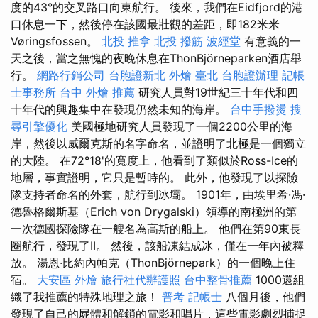
度的43°的交叉路口向東航行。 後來，我們在Eidfjord的港
口休息一下，然後停在該國最壯觀的差距，即182米米
Vøringsfossen。
北投 推拿
北投 撥筋
波經堂
有意義的一
天之後，當之無愧的夜晚休息在ThonBjörneparken酒店舉
行。
網路行銷公司
台胞證新北
外燴 臺北
台胞證辦理
記帳
士事務所
台中 外燴 推薦
研究人員對19世紀三十年代和四
十年代的興趣集中在發現仍然未知的海岸。
台中手撥燙
搜
尋引擎優化
美國極地研究人員發現了一個2200公里的海
岸，然後以威爾克斯的名字命名，並證明了北極是一個獨立
的大陸。 在72°18'的寬度上，他看到了類似於Ross-Ice的
地層，事實證明，它只是暫時的。 此外，他發現了以探險
隊支持者命名的外套，航行到冰壩。 1901年，由埃里希·馮·
德魯格爾斯基（Erich von Drygalski）領導的南極洲的第
一次德國探險隊在一艘名為高斯的船上。 他們在第90東長
圈航行，發現了II。 然後，該船凍結成冰，僅在一年內被釋
放。 湯恩·比約內帕克（ThonBjörnepark）的一個晚上住
宿。
大安區 外燴
旅行社代辦護照
台中整骨推薦
1000還組
織了我推薦的特殊地理之旅！
普考 記帳士
八個月後，他們
發現了自己的屍體和解鎖的電影和唱片，這些電影劇烈捕捉