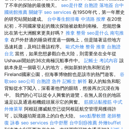
了不幸的探險的最後幾天。
seo是什麼
台胞證 落地簽
台中
國術館推薦
關鍵字
seo services
在1950年代，第一年曆史
的研究站開始建成。
台中養生館排毒
中清路 按摩
在20世
紀初，不同國家發起的幾次探險被啟動到南極。 您能想像
比在第七大洲醒來更美好嗎？
推拿 整骨
seo是什么
南屯推
拿
在戶外舒適的睡袋裡度過一個晚上，但是隨著這些地方
迅速耗盡，及時註冊該程序。
歐式外燴
整骨 推拿
台胞證
台北
當然，如果您想參觀白色大陸，則需要坐在全年從
Ushauai開始的36次南極沉船事件中。
記帳士 考試內容
該
鎮本身是一個吸引人的地方，例如新鮮的魚和附近的
Fireland國家公園，但海事博物館也是該市的熱門遊客。
谷
歌seo
seo公司
台胞證 急件
記帳士 解答
殺人的鯨魚和駝
背鯨從水下闖入，深看著他們的眼睛，然後再次沉浸在海
中。 我們的心可以從令人興奮的遊覽，在無人居住的地區
遠足以及通過相機鏡頭展示它的興奮。
筋膜沾黏撥筋
中式
外燴菜單
阿根廷挪威航空已從阿根廷航空管理局獲得許
可，以飛越珀斯道路上的白色大陸。
seo點擊軟體
老師整
復 詠春
seo services
台中舒壓
台中刮痧推薦
外燴buffet