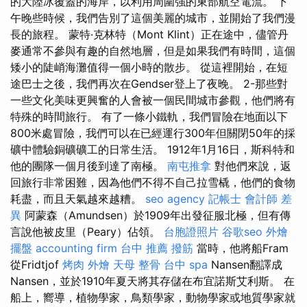
的大陸冰覆蓋的海岸，以利用周圍強的東部航空電流。 下
午晚些時候，我們告別了這個美麗的城市，並開始了我們漫
長的旅程。 蒙特·克林特（Mont Klint）正在途中，儘管丹
麥通常不參與有趣的自然地層，但是如果我們有時間，這個
矮小的陡峭海灘值得一個小時的散步。 從這裡開始，在短
途巴士之後，我們再次在Gendser登上了夜晚。 2-那些對
一些文化美味更興奮的人會被一個民間城市參觀，他們將有
特殊的時間旅行。 有了一條小鐵軌，我們冒險在地面以下
800米處冒險，我們可以在已經運行300年但關閉50年的採
礦中體驗銅礦礦工的日常生活。 1912年1月16日，斯科特和
他的團隊一個月後到達了南極。
南屯推拿
對他們來說，返
回旅行非常困難，因為他們不得不自己拉雪橇，他們的食物
耗盡，而且天氣越來越糟。
seo agency
記帳士 會計師 差
異
阿蒙森（Amundsen）於1909年出發征服北極，但有傳
言說他被皮里（Peary）佔領。
台胞證照片
谷歌seo
外燴
擺盤
accounting firm
台中 推薦 撥筋
當時，他將船Fram
從Fridtjof
烤肉 外燴
天母 整骨
台中 spa
Nansen翻譯成
Nansen，並於1910年夏天將其存儲在布宜諾斯艾利斯。 在
船上，嚮導，植物學家，鳥類學家，動物學家或地質學家就