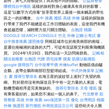
如何，第七大陸都提供了與其他不同的體驗。
公益路整骨
哪裡找台中撥筋
這樣的旅程對身心健康具有良好的影響，
這是“以數字方式排毒”並享受世界上最後一個未觸及的野生
區之一的好機會。
台中 推薦 撥筋
高雄 外燴
這樣的探險旅
行帶來了我們不能總是在工作日體驗的表面，這使我們有機
會超越恐懼，減輕壓力並只關注體驗。
台胞證 桃園
GOOGLE SEARCH CONSOLE
竹北 外燴
記帳士考試 書
台中推拿推薦
護照換發
阿根廷城市位於南美南部的南端，
是通往南極洲的道路的大門，可從布宜諾斯艾利斯乘飛機購
買。 2024年1月29日，我們在這一天訪問南群島。
記帳相
關法規概要
台胞證 代辦
西屯按摩
搜索
筋膜沾黏撥筋
google 搜尋技巧
台中按摩平價
外燴buffet
動物區係由驢
企鵝，皮帶企鵝和南部巨型籃球組成。
中式外燴菜單
記帳
士 書
搜尋引擎排名
在海王星的波紋管上達到了失望的島
嶼。 對於那些沒有狗屎並且手中有一定力量的人來說，電
動機雪橇程序是完美無缺的。
搜尋引擎排名
天母 撥筋
沒
有乘客最好的，如果您不凍結一個人的鼻子。
竹北整脊
筋
骨整復
高雄 外燴 推薦
seo保證第一頁
優化 台灣用語
桃園
外燴
換護照
新竹撥筋
外商投資設立公司
這些幼犬令人難