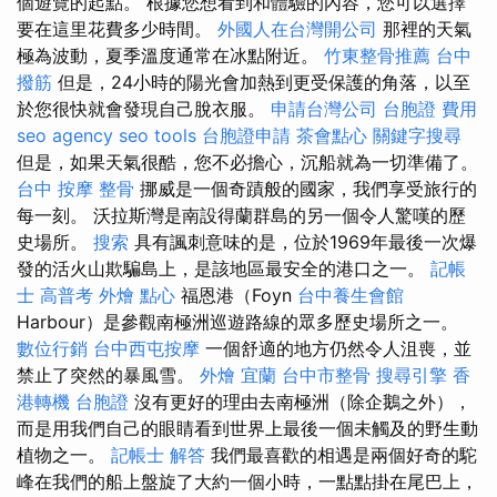
個遊覽的起點。 根據您想看到和體驗的內容，您可以選擇
要在這里花費多少時間。
外國人在台灣開公司
那裡的天氣
極為波動，夏季溫度通常在冰點附近。
竹東整骨推薦
台中
撥筋
但是，24小時的陽光會加熱到更受保護的角落，以至
於您很快就會發現自己脫衣服。
申請台灣公司
台胞證 費用
seo agency
seo tools
台胞證申請
茶會點心
關鍵字搜尋
但是，如果天氣很酷，您不必擔心，沉船就為一切準備了。
台中 按摩 整骨
挪威是一個奇蹟般的國家，我們享受旅行的
每一刻。 沃拉斯灣是南設得蘭群島的另一個令人驚嘆的歷
史場所。
搜索
具有諷刺意味的是，位於1969年最後一次爆
發的活火山欺騙島上，是該地區最安全的港口之一。
記帳
士 高普考
外燴 點心
福恩港（Foyn
台中養生會館
Harbour）是參觀南極洲巡遊路線的眾多歷史場所之一。
數位行銷
台中西屯按摩
一個舒適的地方仍然令人沮喪，並
禁止了突然的暴風雪。
外燴 宜蘭
台中市整骨
搜尋引擎
香
港轉機 台胞證
沒有更好的理由去南極洲（除企鵝之外），
而是用我們自己的眼睛看到世界上最後一個未觸及的野生動
植物之一。
記帳士 解答
我們最喜歡的相遇是兩個好奇的駝
峰在我們的船上盤旋了大約一個小時，一點點掛在尾巴上，