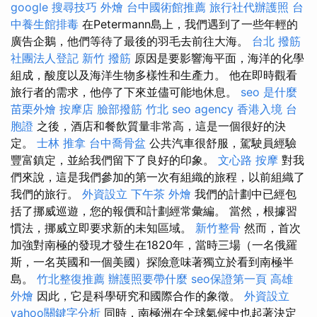
google 搜尋技巧
外燴
台中國術館推薦
旅行社代辦護照
台
中養生館排毒
在Petermann島上，我們遇到了一些年輕的
廣告企鵝，他們等待了最後的羽毛去前往大海。
台北 撥筋
社團法人登記
新竹 撥筋
原因是要影響海平面，海洋的化學
組成，酸度以及海洋生物多樣性和生產力。 他在即時觀看
旅行者的需求，他停了下來並儘可能地休息。
seo 是什麼
苗栗外燴
按摩店
臉部撥筋 竹北
seo agency
香港入境 台
胞證
之後，酒店和餐飲質量非常高，這是一個很好的決
定。
士林 推拿
台中喬骨盆
公共汽車很舒服，駕駛員經驗
豐富鎮定，並給我們留下了良好的印象。
文心路 按摩
對我
們來說，這是我們參加的第一次有組織的旅程，以前組織了
我們的旅行。
外資設立
下午茶 外燴
我們的計劃中已經包
括了挪威巡遊，您的報價和計劃經常彙編。 當然，根據習
慣法，挪威立即要求新的未知區域。
新竹整骨
然而，首次
加強對南極的發現才發生在1820年，當時三場（一名俄羅
斯，一名英國和一個美國）探險意味著獨立於看到南極半
島。
竹北整復推薦
辦護照要帶什麼
seo保證第一頁
高雄
外燴
因此，它是科學研究和國際合作的象徵。
外資設立
yahoo關鍵字分析
同時，南極洲在全球氣候中也起著決定