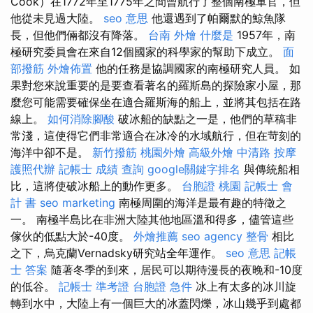
Cook）在1772年至1775年之間曾航行了整個南極軍官，但
他從未見過大陸。
seo 意思
他還遇到了帕爾默的鯨魚隊
長，但他們倆都沒有降落。
台南 外燴
什麼是
1957年，南
極研究委員會在來自12個國家的科學家的幫助下成立。
面
部撥筋
外燴佈置
他的任務是協調國家的南極研究人員。 如
果對您來說重要的是要查看著名的羅斯島的探險家小屋，那
麼您可能需要確保坐在適合羅斯海的船上，並將其包括在路
線上。
如何消除腳酸
破冰船的缺點之一是，他們的草稿非
常淺，這使得它們非常適合在冰冷的水域航行，但在苛刻的
海洋中卻不是。
新竹撥筋
桃園外燴
高級外燴
中清路 按摩
護照代辦
記帳士 成績 查詢
google關鍵字排名
與傳統船相
比，這將使破冰船上的動作更多。
台胞證 桃園
記帳士 會
計 書
seo marketing
南極周圍的海洋是最有趣的特徵之
一。 南極半島比在非洲大陸其他地區溫和得多，儘管這些
傢伙的低點大於-40度。
外燴推薦
seo agency
整骨
相比
之下，烏克蘭Vernadsky研究站全年運作。
seo 意思
記帳
士 答案
隨著冬季的到來，居民可以期待漫長的夜晚和-10度
的低谷。
記帳士 準考證
台胞證 急件
冰上有太多的冰川旋
轉到水中，大陸上有一個巨大的冰蓋閃爍，冰山幾乎到處都