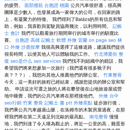
的疲勞。
面部撥筋
台胞證 桃園
公共汽車很舒適，很高興
團隊是少數人，也發展成為一家偉大的公司，在回家的路
上，有凝聚力的特徵。 我們得到了Balázs的所有信息和幫
助，例如，我喜歡與駕駛員協商幾次，以利用時間。
記帳
士 會計
我們可以觀看旅行期間舉行的城市舉行的馴鹿比
賽。
台胞證 高雄
記帳士 軟體
外燴 宜蘭
on page seo
林
口 外燴
沙鹿按摩
我很高興選擇了這條道路，建議我們提供
很長時間，以便其他人可以體驗我的工作。
竹北博愛街 整
復
seo是什么
seo services
我們找不到組織中的錯誤，我
希望我們將來想參加一次旅行（我們還有很多靴子列
表？？？），我想向其他人推薦他們的辦公室。
竹東整骨
今天，這一美好的旅程已經結束，感謝您提供的辦公室和幫
助。 申請這次可選之旅的人將在攀登後在山地旅遊屋或營
地中睡覺，我們的公共汽車將在那裡接他們。
外燴 台中
seo行銷
竹東 整骨
記帳士 書 ptt
外燴茶點
徒步旅行後，
我們乘公共汽車越過山脈，在洛姆市的木製房屋過夜，在那
裡我們將在第二天遠足到北歐的最高點。
南屯整骨
慢慢
地，我們到達了令人嘆為觀止的，將近一公里的高，雞蛋形