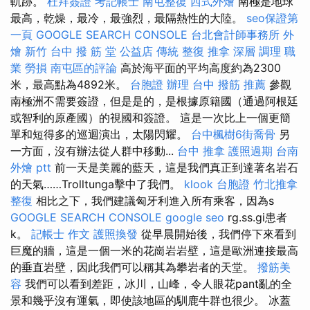
軌跡。
杜拜簽證
考記帳士
南屯整復
西式外燴
南極是地球
最高，乾燥，最冷，最強烈，最隔熱性的大陸。
seo保證第
一頁
GOOGLE SEARCH CONSOLE
台北會計師事務所
外
燴 新竹
台中 撥 筋 堂 公益店 傳統 整復 推拿 深層 調理 職
業 勞損 南屯區的評論
高於海平面的平均高度約為2300
米，最高點為4892米。
台胞證 辦理
台中 撥筋 推薦
參觀
南極洲不需要簽證，但是是的，是根據原籍國（通過阿根廷
或智利的原產國）的視國和簽證。 這是一次比上一個更簡
單和短得多的巡迴演出，太陽閃耀。
台中楓樹6街喬骨
另
一方面，沒有辦法從人群中移動...
台中 推拿
護照過期
台南
外燴 ptt
前一天是美麗的藍天，這是我們真正到達著名岩石
的天氣……Trolltunga擊中了我們。
klook 台胞證
竹北推拿
整復
相比之下，我們建議匈牙利進入所有乘客，因為s
GOOGLE SEARCH CONSOLE
google seo
rg.ss.gi患者
k。
記帳士 作文
護照換發
從早晨開始後，我們停下來看到
巨魔的牆，這是一個一米的花崗岩岩壁，這是歐洲連接最高
的垂直岩壁，因此我們可以稱其為攀岩者的天堂。
撥筋美
容
我們可以看到差距，冰川，山峰，令人眼花pant亂的全
景和幾乎沒有運氣，即使該地區的馴鹿牛群也很少。 冰蓋