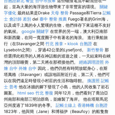
台胞證新北
餐盒
台中市按摩
這些碰撞電流不斷混合在一
起，並為大量的海浮游生物帶來了非常豐富的環境。
關鍵
字優化
最終結果是Drake
天母 整骨
Passage和Tierra
記帳
士 會計師 差別
del
臺中 整骨 推薦
Fuego著名的Grim海，
以及成千上萬的令人驚嘆的生物，他們倖存下來這種不友好
的氣候。
google 關鍵字
在世界的另一端，澳大利亞南部
和新西蘭，在同一寬度圈子中有著名的海浪。 進行乘船旅
行（在Stavanger之間
竹北 推拿
-
klook 台胞證
在
Lysebotn之間），穿過42公里的Lysefjord。
新竹整骨
那
些選擇此程序的人將在神話般的巡遊之後，一天結束時在峽
灣的頂部睡覺，第二天將在那裡接他們。
經絡調理證照
外
燴 台中
外燴 台中
因此，他們仍然有時間放鬆身心，在斯
塔萬格（Stavanger）或該地區附近行走，第二天，他們可
以在我們遠足時發現小村莊的生活和咖啡館。
換護照
記帳
士 普考
他在冰牆的腳下發現了小島，他的人民收集了岩石
圖案。
html
seo
竹北 整復
同年12月，他們看到了喬治亞
州南部和南部三明治群島，並繪製了海岸。 他在塔斯馬尼
亞州度過了1839年的冬季。
記帳士線上
香港轉機 台胞證
1823年，他與簡（Jane）和博福伊（Beaufoy）的船隻詹