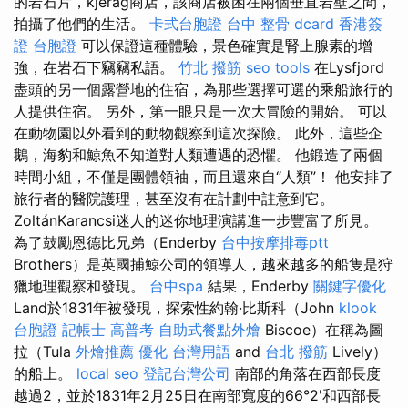
的岩石片，kjerag商店，該商店被困在兩個垂直岩壁之間，
拍攝了他們的生活。
卡式台胞證
台中 整骨 dcard
香港簽
證 台胞證
可以保證這種體驗，景色確實是腎上腺素的增
強，在岩石下竊竊私語。
竹北 撥筋
seo tools
在Lysfjord
盡頭的另一個露營地的住宿，為那些選擇可選的乘船旅行的
人提供住宿。 另外，第一眼只是一次大冒險的開始。 可以
在動物園以外看到的動物觀察到這次探險。 此外，這些企
鵝，海豹和鯨魚不知道對人類遭遇的恐懼。 他鍛造了兩個
時間小組，不僅是團體領袖，而且還來自“人類”！ 他安排了
旅行者的醫院護理，甚至沒有在計劃中註意到它。
ZoltánKarancsi迷人的迷你地理演講進一步豐富了所見。
為了鼓勵恩德比兄弟（Enderby
台中按摩排毒ptt
Brothers）是英國捕鯨公司的領導人，越來越多的船隻是狩
獵地理觀察和發現。
台中spa
結果，Enderby
關鍵字優化
Land於1831年被發現，探索性約翰·比斯科（John
klook
台胞證
記帳士 高普考
自助式餐點外燴
Biscoe）在稱為圖
拉（Tula
外燴推薦
優化 台灣用語
and
台北 撥筋
Lively）
的船上。
local seo
登記台灣公司
南部的角落在西部長度
越過2，並於1831年2月25日在南部寬度的66°2'和西部長