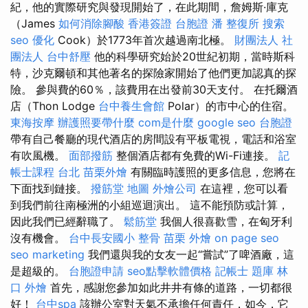
紀，他的實際研究與發現開始了，在此期間，詹姆斯·庫克
（James
如何消除腳酸
香港簽證 台胞證
潘 整復所
搜索
seo 優化
Cook）於1773年首次越過南北極。
財團法人 社
團法人
台中舒壓
他的科學研究始於20世紀初期，當時斯科
特，沙克爾頓和其他著名的探險家開始了他們更加認真的探
險。 參與費的60％，該費用在出發前30天支付。 在托爾酒
店（Thon Lodge
台中養生會館
Polar）的市中心的住宿。
東海按摩
辦護照要帶什麼
com是什麼
google seo
台胞證
帶有自己餐廳的現代酒店的房間設有平板電視，電話和浴室
有吹風機。
面部撥筋
整個酒店都有免費的Wi-Fi連接。
記
帳士課程 台北
苗栗外燴
有關臨時護照的更多信息，您將在
下面找到鏈接。
撥筋堂 地圖
外燴公司
在這裡，您可以看
到我們前往南極洲的小組巡迴演出。 這不能預防或計算，
因此我們已經辭職了。
鬆筋堂
我個人很喜歡雪，在匈牙利
沒有機會。
台中長安國小 整骨
苗栗 外燴
on page seo
seo marketing
我們還與我的女友一起“嘗試”了啤酒廠，這
是超級的。
台胞證申請
seo點擊軟體價格
記帳士 題庫
林
口 外燴
首先，感謝您參加如此井井有條的道路，一切都很
好！
台中spa
該辦公室對天氣不承擔任何責任，如今，它