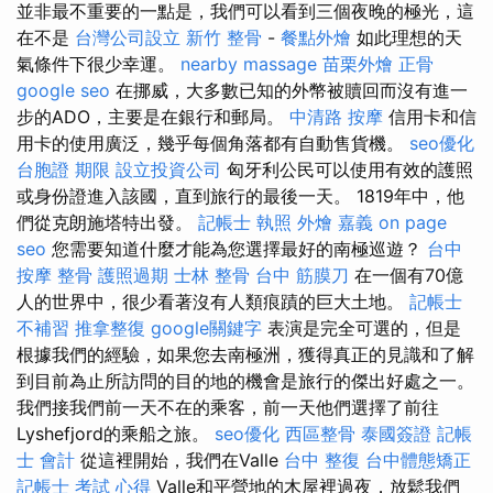
並非最不重要的一點是，我們可以看到三個夜晚的極光，這
在不是
台灣公司設立
新竹 整骨
-
餐點外燴
如此理想的天
氣條件下很少幸運。
nearby massage
苗栗外燴
正骨
google seo
在挪威，大多數已知的外幣被贖回而沒有進一
步的ADO，主要是在銀行和郵局。
中清路 按摩
信用卡和信
用卡的使用廣泛，幾乎每個角落都有自動售貨機。
seo優化
台胞證 期限
設立投資公司
匈牙利公民可以使用有效的護照
或身份證進入該國，直到旅行的最後一天。 1819年中，他
們從克朗施塔特出發。
記帳士 執照
外燴 嘉義
on page
seo
您需要知道什麼才能為您選擇最好的南極巡遊？
台中
按摩 整骨
護照過期
士林 整骨
台中 筋膜刀
在一個有70億
人的世界中，很少看著沒有人類痕蹟的巨大土地。
記帳士
不補習
推拿整復
google關鍵字
表演是完全可選的，但是
根據我們的經驗，如果您去南極洲，獲得真正的見識和了解
到目前為止所訪問的目的地的機會是旅行的傑出好處之一。
我們接我們前一天不在的乘客，前一天他們選擇了前往
Lyshefjord的乘船之旅。
seo優化
西區整骨
泰國簽證
記帳
士 會計
從這裡開始，我們在Valle
台中 整復
台中體態矯正
記帳士 考試 心得
Valle和平營地的木屋裡過夜，放鬆我們