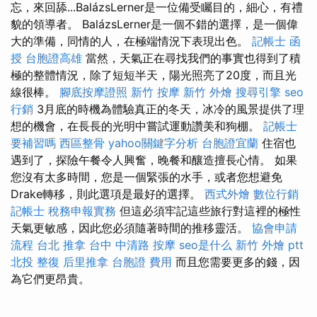
忘，來回舔...BalázsLerner是一位備受矚目的，細心，有禮
貌的領導者。 BalázsLerner是一個不錯的選擇，是一個偉
大的準備，同情的人，在極端情況下表現出色。
記帳士 函
授
台胞證高雄
當然，天氣正在尋找我們的事實也得到了積
極的整體情況，除了短短半天，陽光照亮了20度，而且光
線很棒。
腳底按摩證照
新竹 按摩
新竹 外燴
搜尋引擎
seo
行銷
3月底的時機為體驗真正的冬天，冰冷的風景提供了理
想的機會，在長長的光明中嘗試運動讚美和狗棚。
記帳士
要補習嗎
西區整骨
yahoo關鍵字分析
台胞證宜蘭
住宿也
遇到了，探險午餐令人興奮，晚餐和釀造擅長心情。 如果
您沒有太多時間，您是一個緊張的水手，或者您想避免
Drake轉移，則此選項是最好的選擇。
西式外燴
數位行銷
記帳士 稅務申報實務
但這必須牢記這些旅行對這裡的極性
天氣更敏感，因此您必須隨著時間的推移靈活。
協會申請
流程
台北 推拿
台中 中清路 按摩
seo是什么
新竹 外燴 ptt
北投 整復
后里推拿
台胞證 費用
而且您需要更多的錢，因
為它們更昂貴。