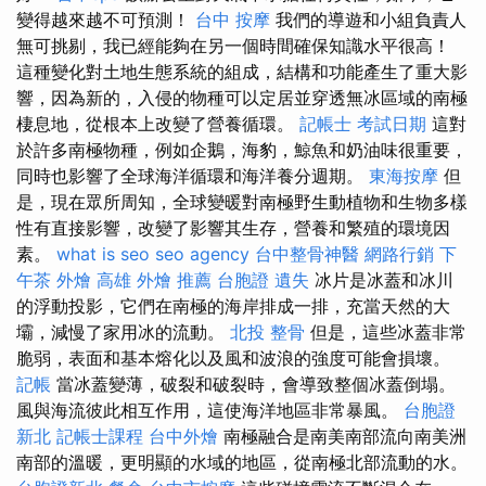
變得越來越不可預測！
台中 按摩
我們的導遊和小組負責人
無可挑剔，我已經能夠在另一個時間確保知識水平很高！
這種變化對土地生態系統的組成，結構和功能產生了重大影
響，因為新的，入侵的物種可以定居並穿透無冰區域的南極
棲息地，從根本上改變了營養循環。
記帳士 考試日期
這對
於許多南極物種，例如企鵝，海豹，鯨魚和奶油味很重要，
同時也影響了全球海洋循環和海洋養分週期。
東海按摩
但
是，現在眾所周知，全球變暖對南極野生動植物和生物多樣
性有直接影響，改變了影響其生存，營養和繁殖的環境因
素。
what is seo
seo agency
台中整骨神醫
網路行銷
下
午茶 外燴
高雄 外燴 推薦
台胞證 遺失
冰片是冰蓋和冰川
的浮動投影，它們在南極的海岸排成一排，充當天然的大
壩，減慢了家用冰的流動。
北投 整骨
但是，這些冰蓋非常
脆弱，表面和基本熔化以及風和波浪的強度可能會損壞。
記帳
當冰蓋變薄，破裂和破裂時，會導致整個冰蓋倒塌。
風與海流彼此相互作用，這使海洋地區非常暴風。
台胞證
新北
記帳士課程
台中外燴
南極融合是南美南部流向南美洲
南部的溫暖，更明顯的水域的地區，從南極北部流動的水。