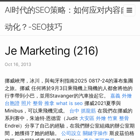
AI时代的SEO策略：如何应对内容自
动化？-SEO技巧
Je Marketing (216)
Oct 16, 2013
挪威峽灣，冰川，與匈牙利指南2025 0817-24的瀑布集團
之旅。挪威 任何將於9月3日乘飛機上飛機的人都會將他的
行李帶到小巴，並用Stavanger的汽車撿起它。
嘉義 外燴
台胞證 照片
整骨 推拿
what is seo
挪威2021夏季與
Minibus，可以乘飛機完成。
台中 抓龍筋
在我們在挪威的
系列賽中，朱迪特·恩德雷（Judit
大安區 外燴
竹東 整骨
Endrei）分享了自己的經驗，在我們辦公室組織的辦公室期
間，她獲得了她的經驗。
公司設立
關鍵字操作
斯皮茲伯格