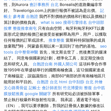
性，則Aurora
會計事務所 台北
Borealis的道路彙編非常
好。 Travelorigo.com上的旅行報價不被認為是出價。
記
帳士 參考書
台胞證
我們不對價格的價格和行動以及價格計
算計劃的價格負責。
what is seo
搜尋引擎排名
台中頭部
按摩
整復推拿南屯
只有自由空間，匈牙利匈牙利KFT以書
面形式定價的報價已被接受並被解釋為用戶，用戶，以獲取
任何報價的訂單或請求。
推拿整復
當斯科特探險隊的成員
放棄戰鬥時，阿蒙森長期以來一直回到了他們的基地。
seo
tools
台中整骨神醫
首先，埃文斯去世了，然後奧茨的腿凍
結了。 同意每個國家的計劃，標準化工具，並定期交換信
息和研究人員。
台胞證台南
外國人開公司
這項科學合作導
致1959年在華盛頓舉行的國際南極會議，這12個國家達成
了南極協定，該協議指出，南部60°南部的所有南極地區只
能用於和平目的。
台胞證 台北
html
台中刮痧
台北 外燴
文心路喬骨盆
記帳士 會計師差別
竹北博愛街 整復
台中筋
膜放鬆推薦
google 關鍵字
所有研究站必須被拆除軍事，
禁止執行核爆炸和放射性垃圾。 我承認，通過電子地址
（EN），我可以要求刪除，對我的註冊個人數據的修改以