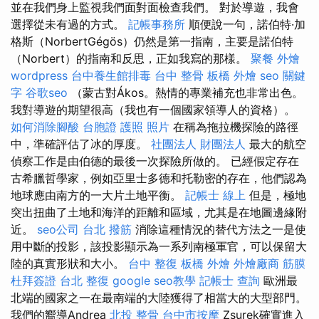
並在我們身上監視我們面對面檢查我們。 對於導遊，我會
選擇從未有過的方式。
記帳事務所
順便說一句，諾伯特·加
格斯（NorbertGégös）仍然是第一指南，主要是諾伯特
（Norbert）的指南和反思，正如我寫的那樣。
聚餐 外燴
wordpress
台中養生館排毒
台中 整骨
板橋 外燴
seo 關鍵
字
谷歌seo
（蒙古對Ákos。熱情的專業補充也非常出色。
我對導遊的期望很高（我也有一個國家領導人的資格）。
如何消除腳酸
台胞證 護照 照片
在稱為拖拉機探險的路徑
中，準確評估了冰的厚度。
社團法人 財團法人
最大的航空
偵察工作是由伯德的最後一次探險所做的。 已經假定存在
古希臘哲學家，例如亞里士多德和托勒密的存在，他們認為
地球應由南方的一大片土地平衡。
記帳士 線上
但是，極地
突出扭曲了土地和海洋的距離和區域，尤其是在地圖邊緣附
近。
seo公司
台北 撥筋
消除這種情況的替代方法之一是使
用中斷的投影，該投影顯示為一系列南極軍官，可以保留大
陸的真實形狀和大小。
台中 整復
板橋 外燴
外燴廠商
筋膜
杜拜簽證
台北 整復
google seo教學
記帳士 查詢
歐洲最
北端的國家之一在最南端的大陸獲得了相當大的大型部門。
我們的嚮導Andrea
北投 整骨
台中市按摩
Zsurek確實進入