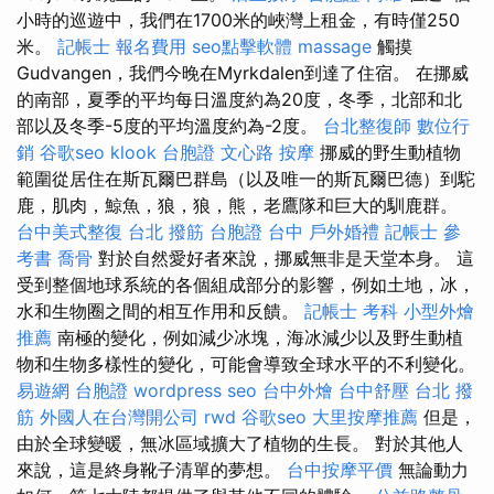
小時的巡遊中，我們在1700米的峽灣上租金，有時僅250
米。
記帳士 報名費用
seo點擊軟體
massage
觸摸
Gudvangen，我們今晚在Myrkdalen到達了住宿。 在挪威
的南部，夏季的平均每日溫度約為20度，冬季，北部和北
部以及冬季-5度的平均溫度約為-2度。
台北整復師
數位行
銷
谷歌seo
klook 台胞證
文心路 按摩
挪威的野生動植物
範圍從居住在斯瓦爾巴群島（以及唯一的斯瓦爾巴德）到駝
鹿，肌肉，鯨魚，狼，狼，熊，老鷹隊和巨大的馴鹿群。
台中美式整復
台北 撥筋
台胞證 台中
戶外婚禮
記帳士 參
考書
喬骨
對於自然愛好者來說，挪威無非是天堂本身。 這
受到整個地球系統的各個組成部分的影響，例如土地，冰，
水和生物圈之間的相互作用和反饋。
記帳士 考科
小型外燴
推薦
南極的變化，例如減少冰塊，海冰減少以及野生動植
物和生物多樣性的變化，可能會導致全球水平的不利變化。
易遊網 台胞證
wordpress seo
台中外燴
台中舒壓
台北 撥
筋
外國人在台灣開公司
rwd
谷歌seo
大里按摩推薦
但是，
由於全球變暖，無冰區域擴大了植物的生長。 對於其他人
來說，這是終身靴子清單的夢想。
台中按摩平價
無論動力