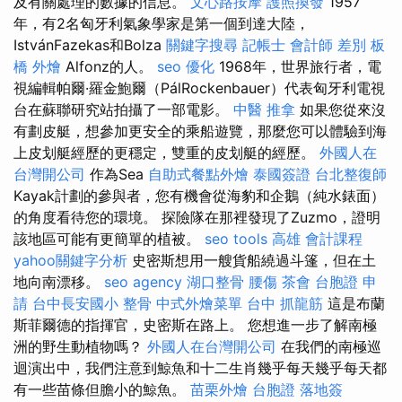
及有關處理的數據的信息。
文心路按摩
護照換發
1957
年，有2名匈牙利氣象學家是第一個到達大陸，
IstvánFazekas和Bolza
關鍵字搜尋
記帳士 會計師 差別
板
橋 外燴
Alfonz的人。
seo 優化
1968年，世界旅行者，電
視編輯帕爾·羅金鮑爾（PálRockenbauer）代表匈牙利電視
台在蘇聯研究站拍攝了一部電影。
中醫 推拿
如果您從來沒
有劃皮艇，想參加更安全的乘船遊覽，那麼您可以體驗到海
上皮划艇經歷的更穩定，雙重的皮划艇的經歷。
外國人在
台灣開公司
作為Sea
自助式餐點外燴
泰國簽證
台北整復師
Kayak計劃的參與者，您有機會從海豹和企鵝（純水錶面）
的角度看待您的環境。 探險隊在那裡發現了Zuzmo，證明
該地區可能有更簡單的植被。
seo tools
高雄 會計課程
yahoo關鍵字分析
史密斯想用一艘貨船繞過斗篷，但在土
地向南漂移。
seo agency
湖口整骨
腰傷
茶會
台胞證 申
請
台中長安國小 整骨
中式外燴菜單
台中 抓龍筋
這是布蘭
斯菲爾德的指揮官，史密斯在路上。 您想進一步了解南極
洲的野生動植物嗎？
外國人在台灣開公司
在我們的南極巡
迴演出中，我們注意到鯨魚和十二生肖幾乎每天幾乎每天都
有一些苗條但膽小的鯨魚。
苗栗外燴
台胞證 落地簽