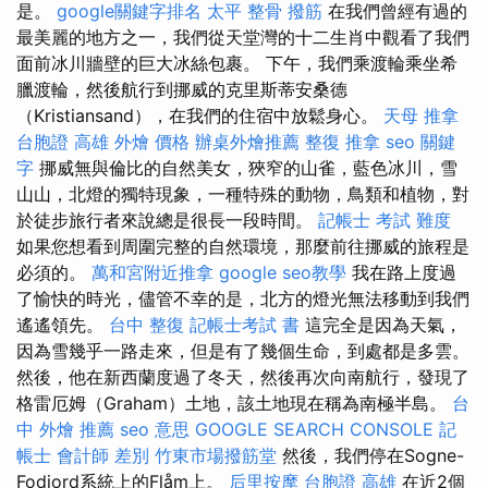
是。
google關鍵字排名
太平 整骨
撥筋
在我們曾經有過的
最美麗的地方之一，我們從天堂灣的十二生肖中觀看了我們
面前冰川牆壁的巨大冰絲包裹。 下午，我們乘渡輪乘坐希
臘渡輪，然後航行到挪威的克里斯蒂安桑德
（Kristiansand），在我們的住宿中放鬆身心。
天母 推拿
台胞證 高雄
外燴 價格
辦桌外燴推薦
整復 推拿
seo 關鍵
字
挪威無與倫比的自然美女，狹窄的山雀，藍色冰川，雪
山山，北燈的獨特現象，一種特殊的動物，鳥類和植物，對
於徒步旅行者來說總是很長一段時間。
記帳士 考試 難度
如果您想看到周圍完整的自然環境，那麼前往挪威的旅程是
必須的。
萬和宮附近推拿
google seo教學
我在路上度過
了愉快的時光，儘管不幸的是，北方的燈光無法移動到我們
遙遙領先。
台中 整復
記帳士考試 書
這完全是因為天氣，
因為雪幾乎一路走來，但是有了幾個生命，到處都是多雲。
然後，他在新西蘭度過了冬天，然後再次向南航行，發現了
格雷厄姆（Graham）土地，該土地現在稱為南極半島。
台
中 外燴 推薦
seo 意思
GOOGLE SEARCH CONSOLE
記
帳士 會計師 差別
竹東市場撥筋堂
然後，我們停在Sogne-
Fodjord系統上的Flåm上。
后里按摩
台胞證 高雄
在近2個