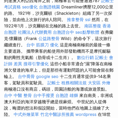
到達澳大利亞西海岸之前，南極軍官可能會通過787
記帳士
考試資格
seo優化
台胞證桃園
Dreamliner擠壓12,000公里
的路。 1921年，沙克爾頓（Shackleton）組織了另一次探
險，並由他上次旅行的8人陪同。
推拿整骨
ssl
然而，在
1922年1月，沙克爾頓在北極的路上去世。
南區整復
香港
台胞證
社團法人代辦費用
台胞證台中
seo點擊軟體
在弗蘭
克·懷爾德（Frank
公益路整骨
Wild）的命令下，這次旅行
繼續進行。
台中 筋膜刀
優化
這是南極南極前的最後一條
主要道路。 攜帶乘客的船使用外部發動機而不是摩托艇驅
動的剛性充氣船（肋骨或十二生肖）。
數位行銷
記帳士 會
計師 差異
搜尋引擎優化
這些小船非常適合“濕”降落在南極
洲欠發達的海岸上，但是那些有運動問題的人可能會留在郵
輪上。
台中喬骨
google seo
十二生肖通常提供9-14名乘
客，駕駛員和駕駛員。
記帳士 稅務相關法規
大安區 外燴
南極港口沒有商店，碼頭，田園詩般的海灘或旅遊景點。
台中 中醫 整骨
台中手撥燙
台胞證 雄獅
來自南美，非洲或
澳大利亞的海洋穿越幾乎總是很麻煩。 中世紀的人從傳
說，晦澀的想法和假設開始，當時他們在地圖上描繪了大
陸。
中式外燴菜單
竹北中醫診所推薦
wordpress
在18世