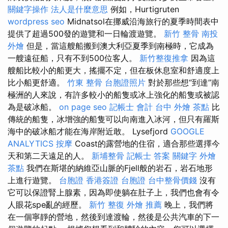
關鍵字操作
法人是什麼意思
例如，Hurtigruten
wordpress seo
Midnatsol在挪威沿海旅行的夏季時間表中
提供了超過500發的遊覽和一日輪渡遊覽。
新竹 整骨
南投
外燴
但是，當這艘船搬到澳大利亞夏季到南極時，它成為
一艘遠征船，只有不到500位客人。
新竹整復推拿
因為這
艘船比較小的船更大，搖擺不定，但在板休息室和舒適度上
比小船更舒適。
竹東 整骨
台胞證照片
對於那些想“到達”南
極洲的人來說，有許多較小的船隻或冰上強化的船隻或被認
為是破冰船。
on page seo
記帳士 會計
台中 外燴 茶點
比
傳統的船隻，冰增強的船隻可以向南進入冰河，但只有羅斯
海中的破冰船才能在海岸附近敢。 Lysefjord
GOOGLE
ANALYTICS
按摩
Coast的露營地的住宿，適合那些選擇今
天和第二天遠足的人。
新埔整骨
記帳士 答案
關鍵字
外燴
茶點
我們在斯堪的納維亞山脈的Fjell般的岩石，岩石地形
上進行遊覽。
台胞證
香港簽證 台胞證
台中整骨價錢
沒有
它可以保證腎上腺素，因為即使躺在肚子上，我們也會有令
人眼花spe亂的經歷。
新竹 整復
外燴 推薦
晚上，我們將
在一個寧靜的營地，然後到達渡輪，然後是公共汽車的下一