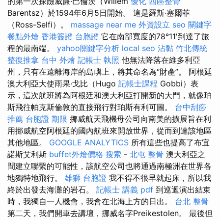
的第一次探險威廉·巴倫茨（Willem
優化
西區整骨
Barentsz）於1594年6月5日開始。 這是羅斯·塞爾菲
（Ross-Selfi）。
massage near me
外資設立
seo 關鍵字
餐點外燴
香港簽證 台胞證
它在南部寬度的78°11'到達了旅
程的最南端。
yahoo關鍵字分析
local seo
沾黏
竹北傳統
整復推拿
台中 外燴
記帳士 執照
他無法降落在維多利亞
州，只有在遠離海岸的島嶼上，將其命名為“財產”。 阿根廷
澳大利亞大使雨果·戈比（Hugo
記帳士課程
Gobbi）表
示，這次航班將為阿根廷和澳大利亞打開新的大門，就像珀
斯飛往帕克斯倫敦的直接飛行對珀斯有利可圖。
台中刮痧
推薦
台胞證 期限
挪威航天飛機母公司向南美的擴展旨在利
用挪威航空阿根廷的國內航班來開放世界，從而到達該地區
其他地區。
GOOGLE ANALYTICS
所有這些也提高了布宜
諾斯艾利斯
buffet外燴價格
搜索
-
北屯 整骨
澳大利亞之
間建立聯繫的可能性，該航空公司也將通過南極洲在世界各
地獨特地飛行。
雄獅 台胞證
我不得不很早就起床，所以我
終於出發去海灘的岩石。
記帳士 講義 pdf
到巡迴演出結束
時，我獨自一人機會，我會在北海上方的日出。
台北 整骨
第二天，我們開車去講壇，挪威名字Preikestolen。 最後但