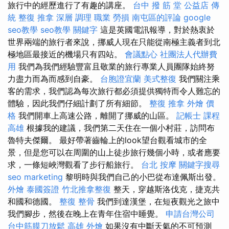
旅行中的經歷進行了有趣的講座。
台中 撥 筋 堂 公益店 傳
統 整復 推拿 深層 調理 職業 勞損 南屯區的評論
google
seo教學
seo教學
關鍵字
這是英國電訊報導，對於熱衷於
世界兩端的旅行者來說，挪威人現在只能從南極主義者到北
極地區最接近的機場只有四站。
會議點心
社團法人代辦費
用
我們為我們經驗豐富且敬業的旅行專業人員團隊始終努
力盡力而為而感到自豪。
台胞證宜蘭
美式整復
我們關注乘
客的需求，我們認為每次旅行都必須提供獨特而令人難忘的
體驗，因此我們仔細計劃了所有細節。
整復 推拿
外燴 價
格
我們開車上高速公路，離開了挪威的山區。
記帳士 課程
高雄
根據我的建議，我們第二天住在一個小村莊，訪問布
魯特夫傑爾。 最好帶著齒輪上的look望台觀看城市的全
景，但是您可以在周圍的山上徒步旅行幾個小時，或者應要
求，一條短峽灣觀看了步行船旅行。
台北 按摩
關鍵字搜尋
seo marketing
黎明時與我們自己的小巴從布達佩斯出發。
外燴
泰國簽證
竹北推拿整復
整天，穿越斯洛伐克，捷克共
和國和德國。
整復 整骨
我們到達漢堡，在短夜觀光之旅中
我們腳步，然後在晚上在青年住宿中睡覺。
申請台灣公司
台中筋膜刀放鬆
高雄 外燴
如果沒有中斷天氣的不可預測