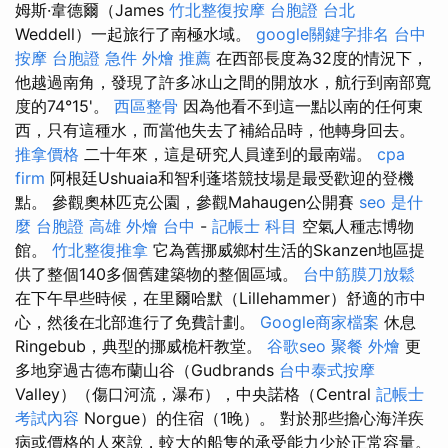
姆斯·韋德爾（James
竹北整復按摩
台胞證 台北
Weddell）一起旅行了南極水域。
google關鍵字排名
台中
按摩
台胞證 急件
外燴 推薦
在西部長度為32度的情況下，
他越過南角，發現了許多冰山之間的開放水，航行到南部寬
度的74°15'。
西區整骨
因為他看不到這一點以南的任何東
西，只有這種水，而當他失去了補給品時，他轉身回去。
推拿價格
二十年來，這是研究人員達到的最南端。
cpa
firm
阿根廷Ushuaia和智利蓬塔競技場是最受歡迎的登機
點。 參觀奧林匹克公園，參觀Mahaugen公開賽
seo 是什
麼
台胞證 高雄
外燴 台中
-
記帳士 科目
空氣人種志博物
館。
竹北整復推拿
它為舊挪威鄉村生活的Skanzen地區提
供了整個140多個舊建築物的整個區域。
台中筋膜刀放鬆
在下午早些時候，在里爾哈默（Lillehammer）舒適的市中
心，然後在北部進行了免費計劃。
Google商家檔案
休息
Ringebub，典型的挪威桅杆教堂。
谷歌seo
聚餐 外燴
更
多地穿過古德布蘭山谷（Gudbrands
台中泰式按摩
Valley）（傷口河流，瀑布），中央諾格（Central
記帳士
考試內容
Norgue）的住宿（1晚）。 對於那些擔心海洋疾
病或價格的人來說，較大的船隻的承受能力少於正常容量。