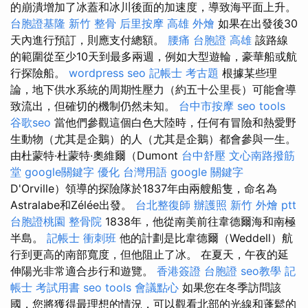
的崩潰增加了冰蓋和冰川後面的加速度，導致海平面上升。
台胞證基隆
新竹 整骨
后里按摩
高雄 外燴
如果在出發後30
天內進行預訂，則應支付總額。
腰痛
台胞證 高雄
該路線
的範圍從至少10天到最多兩週，例如大型遊輪，豪華船或航
行探險船。
wordpress seo
記帳士 考古題
根據某些理
論，地下供水系統的周期性壓力（約五十公里長）可能會導
致流出，但確切的機制仍然未知。
台中市按摩
seo tools
谷歌seo
當他們參觀這個白色大陸時，任何有冒險和熱愛野
生動物（尤其是企鵝）的人（尤其是企鵝）都會參與一生。
由杜蒙特·杜蒙特·奧維爾（Dumont
台中舒壓
文心南路撥筋
堂
google關鍵字
優化 台灣用語
google 關鍵字
D'Orville）領導的探險隊於1837年由兩艘船隻，命名為
Astralabe和Zélée出發。
台北整復師
辦護照
新竹 外燴 ptt
台胞證桃園
整骨院
1838年，他從南美前往韋德爾海和南極
半島。
記帳士 衝刺班
他的計劃是比韋德爾（Weddell）航
行到更高的南部寬度，但他阻止了冰。 在夏天，午夜的延
伸陽光非常適合步行和遊覽。
香港簽證 台胞證
seo教學
記
帳士 考試用書
seo tools
會議點心
如果您在冬季訪問該
國，您將獲得最理想的情況，可以觀看北部的光線和蓬鬆的