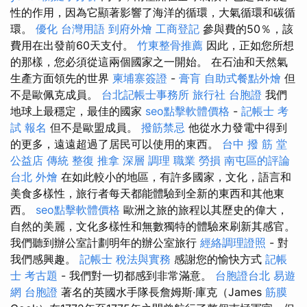
性的作用，因為它顯著影響了海洋的循環，大氣循環和碳循
環。
優化 台灣用語
到府外燴
工商登記
參與費的50％，該
費用在出發前60天支付。
竹東整骨推薦
因此，正如您所想
的那樣，您必須從這兩個國家之一開始。 在石油和天然氣
生產方面領先的世界
柬埔寨簽證
-
膏肓
自助式餐點外燴
但
不是歐佩克成員。
台北記帳士事務所
旅行社 台胞證
我們
地球上最穩定，最佳的國家
seo點擊軟體價格
-
記帳士 考
試 報名
但不是歐盟成員。
撥筋禁忌
他從水力發電中得到
的更多，遠遠超過了居民可以使用的東西。
台中 撥 筋 堂
公益店 傳統 整復 推拿 深層 調理 職業 勞損 南屯區的評論
台北 外燴
在如此較小的地區，有許多國家，文化，語言和
美食多樣性，旅行者每天都能體驗到全新的東西和其他東
西。
seo點擊軟體價格
歐洲之旅的旅程以其歷史的偉大，
自然的美麗，文化多樣性和無數獨特的體驗來刷新其感官。
我們聽到辦公室計劃明年的辦公室旅行
經絡調理證照
- 對
我們感興趣。
記帳士 稅法與實務
感謝您的愉快方式
記帳
士 考古題
- 我們對一切都感到非常滿意。
台胞證台北
易遊
網 台胞證
著名的英國水手隊長詹姆斯·庫克（James
筋膜