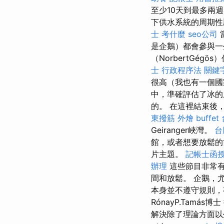
至少10天到最多兩
下供水系統的周期性
士 考什麼
seo公司
是企鵝）都會參與一
（NorbertGé
士 行政程序法
關鍵
很高（我也有一個
中，準確評估了冰
的。 在這裡結束後
東撥筋
外燴 buffet
Geiranger峽灣。
台
館，或者想要放鬆的
片主題。
記帳士函
辦理
這些節目非常有
間和放鬆。 企鵝，
本身並不遵守規則，
RónayP.Tam
解決除了理論方面