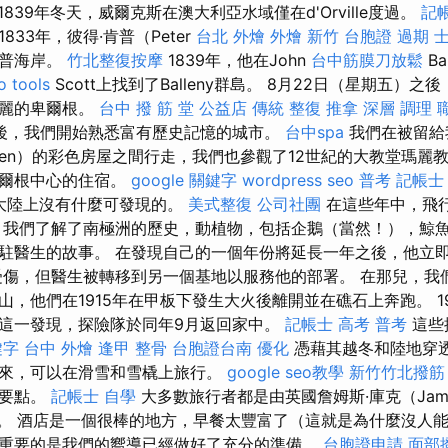
1839年冬天，威爾克斯在澳大利亞水域僅在d'Orville度過。
記
1833年，彼得·肯普（Peter
台北 外燴
外燴 新竹
台胞證 過期
士
坎普海岸。
竹北整復按摩
1839年，他在John
台中筋膜刀放鬆
Ba
o tools
Scott上找到了Balleny群島。 8月22日（星期五）之後，在S
美麗的卑爾根。
台中 撥 筋 堂 公益店 傳統 整復 推拿 深層 調理
後，我們開始熟悉富有歷史記憶的城市。
台中spa
我們在被留給我
ryggen）的彩色房屋之間行走，我們也參觀了12世紀的大教堂瑪麗
卑爾根中心的住宿。
google 關鍵字
wordpress seo
普考 記帳士
大陸上沒有什麼可發現的。
美式整復
公司社團
在這些年中，飛
 我們了解了南極洲的歷史，動植物，包括企鵝（當然！），鯨魚
駐醫生的故事。 在發現自己的一個年份將延長一年之後，他立
受傷，但醫生被轉移到另一個基地以服務他的部署。 在那兒，我
山，他們在1915年在甲板下發生大火後離開並在礁石上奔跑。 1
這一發現，探險隊於同年9月返回家中。
記帳士 高考 普考
這些
鍵字
台中 外燴
逢甲 整骨
台胞證台南
優化
憑藉其越冬和陸地穿
來，可以在滑雪和雪橇上旅行。
google seo教學
新竹竹北撥筋
的要點。
記帳士 自學
大多數旅行者都是由英國詹姆斯·庫克（Jam
的。 酒店是一個很棒的地方，早餐太豐富了（這就是為什麼沒人
重要的是我們的嚮導已經做好了充分的準備。
台胞證申請
面部