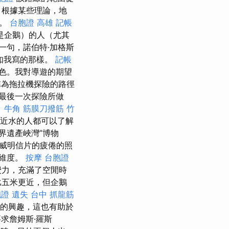
根據某些理論，地
知。
台胞證 高雄
記帳
是企鵝）的人（尤其
一句，諾伯特·加格斯
正如我寫的那樣。
記帳
出色。我對導遊的期望
為拖拉機探險的路徑
最後一次探險所做
。
牛角 筋膜刀撥筋
竹
近水的人都可以了解
界遺產峽灣”博物
威明信片的疲倦的照
的維度。
按摩
台胞證
費力，充滿了空閒時
比五米更近，但企鵝
證 遺失
台中 抓龍筋
濃厚的興趣，這也有助於
求詹姆斯·羅斯