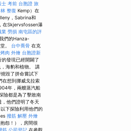
帳士 考前
台胞證 旅
林 整復
Kemp）在
lleny，Sabrina和
kjervsfossen瀑
 職業 勞損 南屯區的評
們的Hanza-
教堂。
台中喬骨
在克
烤肉 外燴
台胞證新
行的發現已經開闢了
，海豹和植物。 講
即燒毀了拼命嘗試下
們在想到挪威戈拉索
904年，兩艘蒸汽船
探險都是為了擊敗南
透，他們證明了冬天
以下探險利用他們的
es
撥筋 解壓
外燴
能抱怨！），房間很
撥筋
公司登記
在參觀