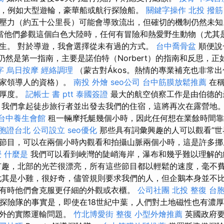
週，例如大型遊輪，豪華船或航行探險船。
關鍵字操作
北投 撥筋
壓力（約五十公里長）可能會導致流出，但確切的機制仍然未
當他們參觀這個白色大陸時，任何有冒險和熱愛野生動物（尤其
生。 對於導遊，我會選擇從未有過的方式。
台中喬骨盆
順便說
gös）仍然是第一指南，主要是諾伯特（Norbert）的指南和反思，
字
烏日按摩
經絡調理
（蒙古對Ákos。熱情的專業補充也非常
國家領導人的資格）。
南投 外燴
seo公司
台中筋膜放鬆推薦
在稱
的厚度。
記帳士 書 ptt
泰國簽證
最大的航空偵察工作是由伯德的
，我們拿起徒步旅行者並出發去我們的住宿，這將再次在露營地
台中養生會館
租一輛摩托艇幾個小時，因此任何想在業餘時間靠
胞證台北
公司設立
seo優化
那些具有詞彙興趣的人可以觀看“世
節目，可以在兩個小時內觀看和拍攝山脈兩個小時，這是許多挪
授
什麼是
我們可以看到峽灣的陡峭海岸，瀑布和幾乎難以理解
趣，北部的光芒很漂亮，所有這些節目都以輕鬆的速度，毫不
尤其是小雞，很好奇，儘管規則要求我們的人，但企鵝本身並不
有時他們會克服更仔細的外觀或衣櫃。
公司社團
北投 整復
台胞
ás博士 探險隊的事實是，即使在18世紀中葉，人們對土地磁性也有
以外的實際運輸問題。
竹北博愛街 整復
小型外燴推薦
英國政府要