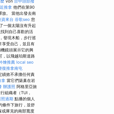
什麼
von
台中頭部撥
近推拿
他們在第90
放。 當他出發去南
陸資來台
谷歌seo
您
了一個太陽沒有升起
以找到自己喜歡的活
，發現木船，步行巡
常享受自己，並且有
相機鏡頭展示它的興
可，以飛越珀斯道路
外燴推薦
local seo
整復推拿南屯
其特定績效不承擔任何責
推拿
當它們築巢在岩
餐
辦護照
阿格里亞旅
行組織者（TUI，
護照過期
點播的個人
的條件下旅行，並舒
森或庫克的南部寬度