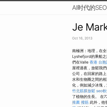
AI时代的S
Je Mark
Oct 16, 2013
南極洲：地理，在全
Lyshefjord的乘
們在Valle
香港 台胞
屋裡過夜，放鬆我
公司，在回家的路上
水和生物圈之間的
化，例如減少冰塊，
竹北筋膜放鬆
seo
了植物的生長。 在7
推薦 撥筋
此外，他