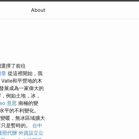
About
們選擇了前往
簡章
從這裡開始，我
Valle和平營地的木
發展成為一家偉大的
響，例如土地，冰，
seo 意思
南極的變
水平的不利變化。
變暖，無冰區域擴大
，它只是暫時的。
台中
護照代辦
外資設立公