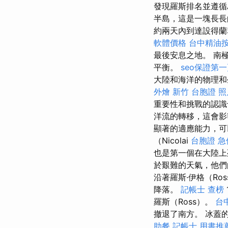
發現羅斯排名並遵循Am
半島，這是一塊長
約兩天內到達設得蘭
軟體價格
台中精油
最後安息之地。 南
平衡。
seo保證第
大陸和海洋的物理和
外燴 新竹
台胞證 照
重要性和挑戰的認
洋流的轉移，這會影
顯著的適應能力，可
（Nicolai
台胞證 急
也是第一個在大陸
於艱難的天氣，他們
沿著羅斯·伊格（Ross
降落。
記帳士 查榜
羅斯（Ross）。
台
撤退了南方。 冰蓋
助餐
記帳士 用書推