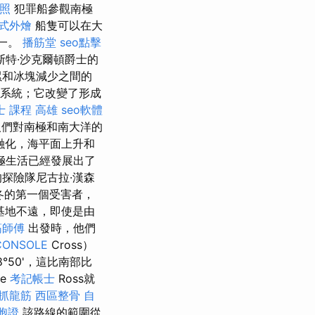
照
犯罪船參觀南極
式外燴
船隻可以在大
之一。
播筋堂
seo點擊
特·沙克爾頓爵士的
累和冰塊減少之間的
系統；它改變了形成
士 課程 高雄
seo軟體
人們對南極和南大洋的
融化，海平面上升和
極生活已經發展出了
探險隊尼古拉·漢森
冬的第一個受害者，
基地不遠，即使是由
筋師傅
出發時，他們
CONSOLE
Cross）
8°50'，這比南部比
ve
考記帳士
Ross就
 抓龍筋
西區整骨
自
胞證
該路線的範圍從