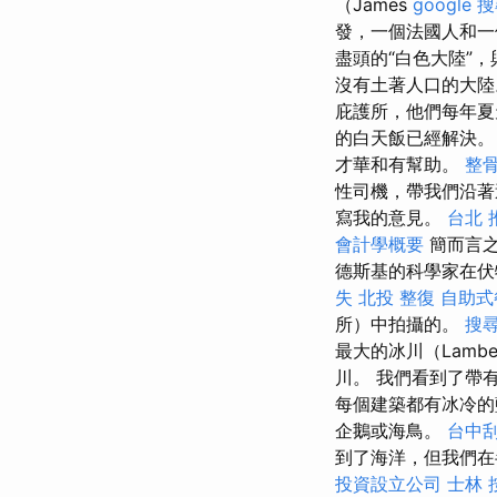
（James
google
發，一個法國人和
盡頭的“白色大陸”
沒有土著人口的大
庇護所，他們每年
的白天飯已經解決
才華和有幫助。
整骨
性司機，帶我們沿
寫我的意見。
台北 
會計學概要
簡而言之
德斯基的科學家在伏
失
北投 整復
自助式
所）中拍攝的。
搜
最大的冰川（Lambe
川。 我們看到了帶
每個建築都有冰冷
企鵝或海鳥。
台中
到了海洋，但我們在
投資設立公司
士林 