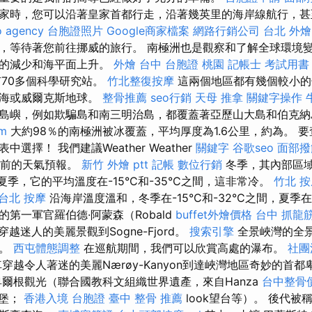
家時，您可以沿著皇家首都行走，沿著幾英里的海岸線航行，甚
o agency
台胞證照片
Google商家檔案
網路行銷公司
台北 外燴
，等待著您前往挪威的旅行。 南極洲也是觀察和了解全球環境
層的減少和海平面上升。
外燴 台中
台胞證 桃園
記帳士 考試用書
有70多個科學研究站。
竹北整復按摩
這兩個地區都有幾個較小的
爾海或威爾克斯地球。
整骨推薦
seo行銷
天母 推拿
關鍵字操作
島嶼，例如欺騙島和南三明治島，都覆蓋著亞歷山大島和伯克
rm
大約98％的南極洲被冰覆蓋，平均厚度為1.6公里，約為。 
選擇！ 我們建議Weather Weather
關鍵字
谷歌seo
面部撥
查看當前的天氣預報。
新竹 外燴 ptt
記帳
數位行銷
冬季，其內部區域
在夏季，它的平均溫度在-15°C和-35°C之間，這非常冷。
竹北 
台北 按摩
沿海岸溫度溫和，冬季在-15°C和-32°C之間，夏季在-
第一軍官羅伯德·阿蒙森（Robald
buffet外燴價格
台中 抓龍
穿越迷人的美麗景觀到Sogne-Fjord。
搜索引擎
全景峽灣的全
灣。
西屯體態調整
在巡航期間，我們可以欣賞高處的瀑布。
社團
穿越令人著迷的美麗Nærøy-Kanyon到達峽灣地區奇妙的首
爾根觀光（聯合國教科文組織世界遺產，來自Hanza
台中整骨
堡堡；
香港入境 台胞證
臺中 整骨 推薦
look望台等）。 後代