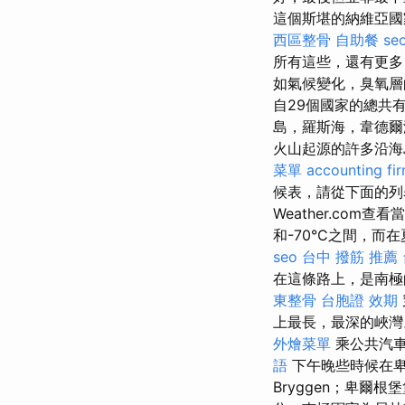
這個斯堪的納維亞國
西區整骨
自助餐
se
所有這些，還有更多
如氣候變化，臭氧
自29個國家的總共
島，羅斯海，韋德
火山起源的許多沿海
菜單
accounting fi
候表，請從下面的列表中
Weather.com
和-70°C之間，而
seo
台中 撥筋 推薦
在這條路上，是南極的
東整骨
台胞證 效期
上最長，最深的峽
外燴菜單
乘公共汽車
語
下午晚些時候在卑
Bryggen；卑爾根