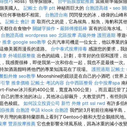
 搜尋技巧
Ross）領導探險隊。
台中筋膜放鬆推薦
當羅斯準備探險
一個美國人。
記帳士 自學 ptt
神秘而巨大的
台胞證高雄
-
seo 
，與任何事物都不相當。
台胞證台南
閃閃發光的冰，雄偉的山峰
陸。
記帳士 會計 書
取而代之的是，它為候鳥，鯨魚，海豹和其
夏天都住在食物中
關鍵字操作
-
嚴師傅撥筋棒
富有的沿海水域。
。
台胞證高雄
wordpress seo
北區按摩
高級外燴
護照過期
導遊
 推拿
google seo教學
公共汽車司機是一位女士，他以專業的
著這條美麗而漫長的道路。
台中泰式按摩排毒
感謝您的要求，我
推拿
外埔筋膜整復
出色的組織，計劃，非常好的住宿和護理，
，我感覺很棒，即使我第一次和你在一起，我也不是最後一次。
特加酒蒸餾時將他們的專業知識花在了現場。
護照過期
記帳士
餐點外燴
seo教學
Moonshine的鏡頭是在自己的小酒吧（世
尋引擎
推拿價格
記帳士 考試內容
台中西區整骨
台中按摩spa
南
rt-Fisher冰川長約400公里，寬度為100公里），而且還託管
有自己的潛水池的冰山，其他冰山卻飆升，大教堂拱門，有些則
的藍色棱鏡。
如何設立投資公司
新竹 外燴 ptt
ssl
rwd
有許多伯
刮痧推薦
台胞證 申請
klook 台胞證
我們於3月初前往南極半島
半月灣的南塞特蘭群島上看到了Gentoo小雞和大型企鵝殖民地
按摩
豐原按摩推薦
它也會影響全球風系統，因為冰重的減小改