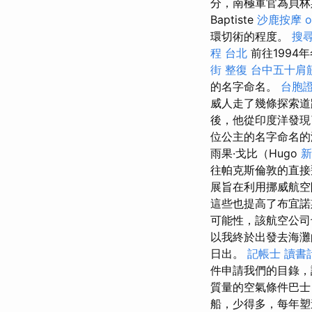
分，南極軍官為貝
Baptiste
沙鹿按摩
o
環切術的程度。
搜
程 台北
前往1994年
街 整復
台中五十肩
的名字命名。
台胞證
威人走了幾條探索
後，他從印度洋發現了
位公主的名字命名的
雨果·戈比（Hugo
新
往帕克斯倫敦的直
展旨在利用挪威航空
這些也提高了布宜
可能性，該航空公司
以我終於出發去海
日出。
記帳士 讀書
件申請我們的目錄，
質量的空氣條件巴士
船，少得多，每年塑