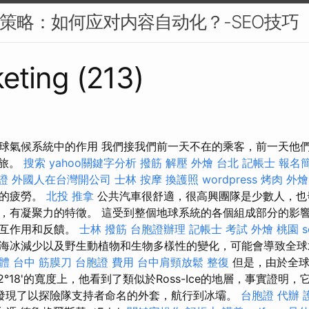
EO策略：如何应对内容自动化？-SEO技巧
eting (213)
球氣候系統中的作用 我們接我們前一天不在的乘客，前一天他
船之旅。
搜索
yahoo關鍵字分析
撥筋 解壓
外燴 台北
記帳士 報名
證
外國人在台灣開公司
士林 按摩
換護照
wordpress
烤肉 外燴
們的疲勞。
北投 推拿
公共汽車很舒適，很高興團隊是少數人，也
，有凝聚力的特徵。 這受到整個地球系統的各個組成部分的影
相互作用和反饋。
士林 撥筋
台胞證辦理
記帳士 考試
外燴 桃園
海冰減少以及野生動植物和生物多樣性的變化，可能會導致全球
軟體
台中 筋膜刀
台胞證 費用
台中肩頸放鬆
整復
但是，由於全球
2°18'的寬度上，他看到了類似於Ross-Ice的地層，事實證明
發現了以探險隊支持者命名的外套，航行到冰壩。
台胞證 代辦