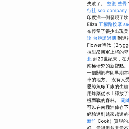
失敗了。
整復 整骨
行社
seo company
印度洋一側發現了
Eliza
五權路按摩
se
布停留了很少出現
論
台胞證過期
到達
Flower時代（B
拉里昂海軍上將的
北
到20世紀末，在
南極研究的新觀點。
一個關於布朗早期常
車的地方。 沒有人
恩鯨魚廠工廠的生鏽
用炸藥從冰上釋放了
極而戰的森林。
關
可以在南極洲倖存下
經驗達到越來越遠
新竹
Cook）實現
好，最後但並非最不