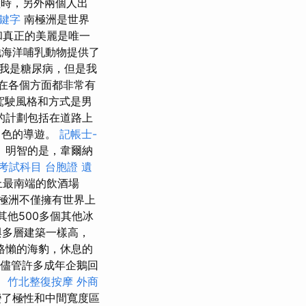
時，另外兩個人出
關鍵字
南極洲是世界
和真正的美麗是唯一
他海洋哺乳動物提供了
 我是糖尿病，但是我
在各個方面都非常有
駕駛風格和方式是男
的計劃包括在道路上
出色的導遊。
記帳士-
 明智的是，韋爾納
 考試科目
台胞證 遺
界上最南端的飲酒場
極洲不僅擁有世界上
了其他500多個其他冰
與多層建築一樣高，
格懶的海豹，休息的
，儘管許多成年企鵝回
。
竹北整復按摩
外商
變了極性和中間寬度區