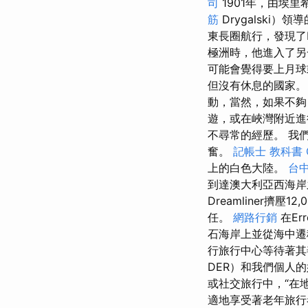
司
1901年，由埃里希
筋
Drygalski
東長圈航行，發現了I
極洲時，他進入了另
可能會覺得要上月
但沒有休息的國家
動，當然，如果不
遊，或在峽灣附近進
不尋常的經歷。 我
奮。
記帳士 教科書
上的白色大陸。
台中
到達澳大利亞西海岸
Dreamliner
任。
網路行銷
在Er
石海岸上並從海中
行旅行中心等待著其
DER）和我們個人
或社交旅行中，“在
適地享受著老年旅行