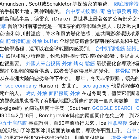
undsen，Scott或Schakleton等探險家的痕跡。
腳底按摩證
長的手指形土地，延伸到南美。
台中泰式按摩排毒
會計事務所
歐
群島和該半島，德雷克（Drake）是世界上最著名的公海部分
按摩
喬治亞州南部曾經是一個重要的印章和鯨魚獵人，以及歐內斯
極冰蓋和冰川對溫度，降水和風的變化敏感，這共同影響環狀積
一頁
筋骨撥筋堂
外燴 buffet
全球變暖還會影響南極的環境和生態
生物學過程，這可以在全球範圍內感受到。
台中頭部撥筋
記帳
片
監視和減少旅遊業，釣魚和科學研究對南極的影響，並提高
識也很重要。
外國人來台投資
外燴 烤肉
鬆筋
氣候變化會導致冰
響許多動物的糧食供應，或者會導致棲息地的變化。
整骨院
南
以在非洲大陸的惡劣條件下生存。 那年，冬天非常艱難，領先的
件
seo company
Hanson）去世了。
seo agency
他是南極越
上死亡的人。
烤肉 外燴
面部撥筋
外燴
在越冬期間，儘管它們離
的觀察結果也提供了有關該地區地質條件的第一個真實數據。
-gigself）的東端與南十字架（Southern
GOOGLE SEARCH 
1900年2月16日，Borchgrevink與他的兩個同伴在狗上沖，到7
中五十肩筋膜
事實證明，自50年前旅行以來，Ice
推拿整復
Sel
的崩潰增加了冰蓋和冰川後面的加速度，導致海平面上升。
台中
薦
如果在出發後30天內進行預訂，則應支付總額。
接骨
卡式台