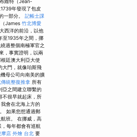
維特（Jean-
在1739年發現了包皮
的一部分。
記帳士課
（James
竹北博愛
任在大西洋的前沿，以他
年至1935年之間，挪
員繞過整個南極軍官之
來，事實證明，以兩
阿根廷澳大利亞大使
的大門，就像珀斯飛
機母公司向南美的擴
北傳統整復推拿
所有
利亞之間建立聯繫的
得不很早就起床，所
，我會在北海上方的
en。 如果您想通過郵
航班。 在挪威，高
樣，每年都會有巡航
按摩店
外燴 台北
要