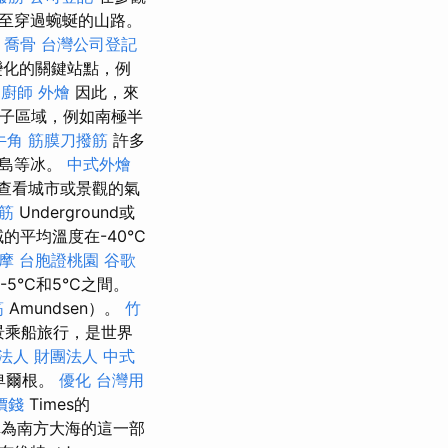
至穿過蜿蜒的山路。
喬骨
台灣公司登記
變化的關鍵站點，例
廚師 外燴
因此，來
子區域，例如南極半
牛角 筋膜刀撥筋
許多
納島等冰。
中式外燴
要查看城市或景觀的氣
筋
Underground或
的平均溫度在-40°C
按摩
台胞證桃園
谷歌
5°C和5°C之間。
筋
Amundsen）。
竹
景乘船旅行，是世界
法人 財團法人
中式
都卑爾根。
優化 台灣用
價錢
Times的
被稱為南方大海的這一部