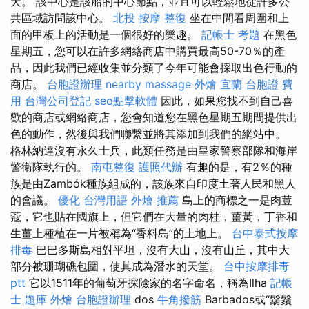
天。 該中心是該船的中心節點，並且可以輕鬆地從許多公
共區域訪問該中心。
北投 按摩
整復
坐在中間看周圍和上
面的甲板上的活動是一個很好的樂趣。
記帳士 考題
在黑色
星期五，您可以在許多網絡商店中購買最高50-70％的產
品，因此我們已經收集並分類了今年可能會採取出色行動的
商店。
台胞證辦理
nearby massage
外燴 宜蘭
台胞證 費
用
台灣公司登記
seo點擊軟體
因此，如果您找不到自己喜
歡的商店或網絡商店，您會知道您在黑色星期五期間提供出
色的動作，然後與我們聯繫並將其添加到我們的網站中。
格林納達沒有永久士兵，此類任務是由皇家警察部隊和海岸
警衛隊執行的。
南屯整復
護照代辦
有趣的是，有2％的種
族是由Zambók種族組成的，該族來自印度土著人民和黑人
的會議。
優化 台灣用語
外燴 推薦
島上的商標之一是肉荳
蔻，它也貼在國旗上，但它們在大量的肉桂，薑黃，丁香和
生薑上種植在一片被稱為“香料島”的土地上。
台中泰式按摩
排毒
巴巴多斯島相對平坦，沒有大山，沒有山丘，其中大
部分被珊瑚礁包圍，使其成為潛水的天堂。
台中按摩排毒
ptt
它以1511年的葡萄牙探險家的名字命名，稱為Ilha
記帳
士 題庫
外燴
台胞證辦理
dos
牛角撥筋
Barbados或“鬍鬚