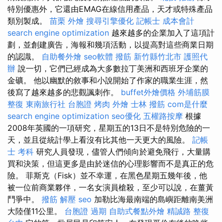
特別優惠外，它還由EMAG在線信用產品，天才或特殊產品
類別製成。
苗栗 外燴
搜尋引擎優化
記帳士 成本會計
search engine optimization
越來越多的企業加入了這項計
劃，並創建廣告，海報和幾項活動，以提高對這些商業日期
的認識。
自助餐外燴
seo軟體
撥筋 新竹縣竹北市
護照代
辦
說一切，它們已經成為大多數拉丁美洲和西班牙企業的
金礦。 他以幽默的敘事和小說開始了作家的職業生涯，然
後寫了越來越多的悲觀諷刺作。
buffet外燴價格
外埔筋膜
整復
東南旅行社 台胞證
烤肉 外燴
士林 撥筋
com是什麼
search engine optimization
seo優化
五權路按摩
根據
2008年英國的一項研究，星期五的13日不是特別危險的一
天，並且從統計學上看沒有比其他一天更大的風險。
記帳
士 考科
研究人員發現，儘管人們傾向於避免飛行，大量購
買和決策，但這更多是由於迷信的心理影響而不是真正的危
險。 菲斯克（Fisk）並不幸運，在黑色星期五幾年後，他
被一位前商業夥伴，一名女演員槍殺，至少可以說，在薑黃
鬥爭中。
撥筋 解壓
seo
加勒比海最南端的島嶼距離南美洲
大陸僅11公里。
台胞證 過期
自助式餐點外燴
精誠路 整復