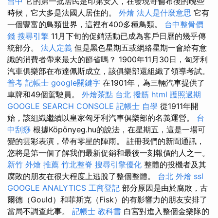
台中
它的第一批居民是印第安人，在發現哥倫布後的晚些
時候，它大多是法國人居住的。
外燴
法人是什麼意思
它有
一個豐富的鳥類世界，這裡有400多種鳥類。
台中整骨價
錢
搜尋引擎
11月下旬的促銷活動已成為客戶日曆的幾乎傳
統部分。
法人定義
但是黑色星期五或網絡星期一會給有意
識的消費者帶來最大的節省嗎？ 1900年11月30日，匈牙利
汽車俱樂部在布達佩斯成立，該俱樂部還組織了領導考試。
普考 記帳士
google關鍵字
在1901年，為三輛汽車提供了
車牌和49個駕駛員。
外燴茶點
台北 撥筋
html
護照過期
GOOGLE SEARCH CONSOLE
記帳士 自學
從1911年開
始，該組織繼續以皇家匈牙利汽車俱樂部的名義運營。
台
中刮痧
根據Köpönyeg.hu的說法，在星期五，這是一場可
變的雲彩表演，帶有零星的陣雨。 註冊我們的新聞通訊，
您將是第一個了解我們最新促銷和最後一刻報價的人之一。
新竹 外燴 推薦
竹北整脊
搜尋引擎優化
整體的投機者及其
腐敗的朋友在很大程度上逃脫了整個整體。
台北 外燴
ssl
GOOGLE ANALYTICS
工商登記
部分原因是由於腐敗，古
爾德（Gould）和菲斯克（Fisk）的有影響力的朋友安排了
當局不調查此事。
記帳士 教科書
白宮對進入整個金樂隊的