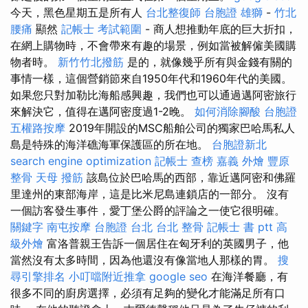
今天，黑色星期五是所有人
台北整復師
台胞證 雄獅
-
竹北
腰痛
顯然
記帳士 考試範圍
- 商人想推動年底的巨大折扣，
在網上購物時，不會帶來有趣的場景，例如當被解僱美國購
物者時。
新竹竹北撥筋
是的，就像幾乎所有與金錢有關的
事情一樣，這個營銷節來自1950年代和1960年代的美國。
如果您只對加勒比海船感興趣，我們也可以通過邁阿密旅行
來解決它，值得在邁阿密度過1-2晚。
如何消除腳酸
台胞證
五權路按摩
2019年開設的MSC船舶公司的獨家巴哈馬​​私人
島是特殊的海洋礁海軍保護區的所在地。
台胞證新北
search engine optimization
記帳士 查榜
嘉義 外燴
豐原
整骨
天母 撥筋
該島位於巴哈馬的西部，靠近邁阿密和佛羅
里達州的東部海岸，這是比米尼島連鎖店的一部分。 沒有
一個訪客發生事件，愛丁堡公爵的評論之一使它很明確。
關鍵字
南屯按摩
台胞證 台北
台北 整骨
記帳士 書 ptt
高
級外燴
富洛普親王告訴一個居住在匈牙利的英國男子，他
當然沒有太多時間，因為他還沒有像當地人那樣的胃。
搜
尋引擎排名
小叮噹附近推拿
google seo
在海洋餐廳，有
很多不同的廚房選擇，必須有足夠的變化才能滿足所有口