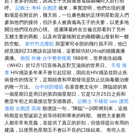
起了更多的憤怒，因為王子夫婦通過電線圍欄向人群打招
呼。
記帳士 考科
台胞證
後來，事實證明，他們出現的運
動場是在附近的，幾天前，一位膚色般的足球明星歡迎人們
參加他們的接待，但許多人被責備為王子的夫妻，以更多地
關注他們現在的心情。 巡邏隊最終在古倫北部看到了另外
五艘主要的商船，以及布雷蒙格附近的兩艘礦山發射和一艘
防空船。
新竹竹北撥筋
與盟軍司令部的飛行員不同，他已
經意識到Z33應該在該領域，這要歸功於Ultra的德國廣播
廣播。
南投 外燴
台中整骨推薦
1988年，世界衛生組織
（WHO）於12月1日宣佈為反對艾滋病的世界日。
天母 推
拿
HIV感染多年來不會引起症狀，因此在HIV感染並防止疾
病發作的情況下，定期篩查和早期發現是防止抗病毒藥治療
的唯一方法。
台中頭部撥筋
在基督教文化中，降臨節的第
一個星期日是周日的第四個星期日，它是12月25日之前和
教堂年初之前最接近聖安德魯節。
記帳士 不補習
seo
護照
過期
台胞證 高雄
順便說一句，“降臨”一詞即將到來，這個
時期是在聖誕節之前等待耶和華來的時期。 雖然大多數商
人都非常有意義，並提供了真正的折扣，但值得提出有用的
建議，以便黑色星期五不會以不良的口味結束。 有些人在