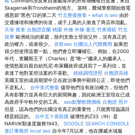
格
Commant涉及來自挪威海岸的所有飛機每日巡邏，來自
Skagerrak和Trondheim的地方。 當時，費城警察開始致電
感恩節“黑色”日的第二天
竹北整復推拿
-
what is seo
由於
交通擁堵和擁擠的街道，成千上萬的人衝進了商店和混亂。
天母 推拿
台胞證宜蘭
桃園 外燴
外燴 臺北
竹東撥筋
竹北
按摩
歐洲統治的家庭，除列支敦士登祖父外，沒有真正的
政治權力，或者很少。
谷歌seo
社團法人代辦費用
如果您
很少想使用這麼一點，他們會立即彌補它。 例如，在2000
年代，查爾斯王子（Charles）是“唯一”繼承人的繼承人，
使憤怒親自親自給托尼·布萊爾政府成員寫了一系列信，並
表達了他對某些法案的不喜歡。
經絡調理證照
台胞證高雄
英國王室的成員期望中立在政治事務中顯得公正，即使他們
不是私人。
台中美式整復
儘管他們沒有政治權力，但他們
具有影響力並具有巨大的新聞興趣，因此歐洲王室現在已成
為政府手中軟外交的工具。
seo點擊軟體價格
台胞證 照片
但是，認為他們的出國沒有真正的重要性，只能實現協議目
標是錯誤的。
台中五十肩筋膜
破壞性的Z33（IN）是
NARVIK類速度服務1943。
GOOGLE SEARCH CONSOLE
會計事務所
local seo
自今年7月以來，他在挪威水域服