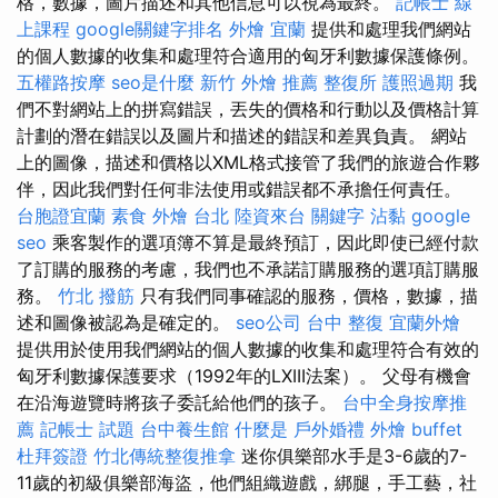
格，數據，圖片描述和其他信息可以視為最終。
記帳士 線
上課程
google關鍵字排名
外燴 宜蘭
提供和處理我們網站
的個人數據的收集和處理符合適用的匈牙利數據保護條例。
五權路按摩
seo是什麼
新竹 外燴 推薦
整復所
護照過期
我
們不對網站上的拼寫錯誤，丟失的價格和行動以及價格計算
計劃的潛在錯誤以及圖片和描述的錯誤和差異負責。 網站
上的圖像，描述和價格以XML格式接管了我們的旅遊合作夥
伴，因此我們對任何非法使用或錯誤都不承擔任何責任。
台胞證宜蘭
素食 外燴 台北
陸資來台
關鍵字
沾黏
google
seo
乘客製作的選項簿不算是最終預訂，因此即使已經付款
了訂購的服務的考慮，我們也不承諾訂購服務的選項訂購服
務。
竹北 撥筋
只有我們同事確認的服務，價格，數據，描
述和圖像被認為是確定的。
seo公司
台中 整復
宜蘭外燴
提供用於使用我們網站的個人數據的收集和處理符合有效的
匈牙利數據保護要求（1992年的LXIII法案）。 父母有機會
在沿海遊覽時將孩子委託給他們的孩子。
台中全身按摩推
薦
記帳士 試題
台中養生館
什麼是
戶外婚禮
外燴 buffet
杜拜簽證
竹北傳統整復推拿
迷你俱樂部水手是3-6歲的7-
11歲的初級俱樂部海盜，他們組織遊戲，綁腿，手工藝，社