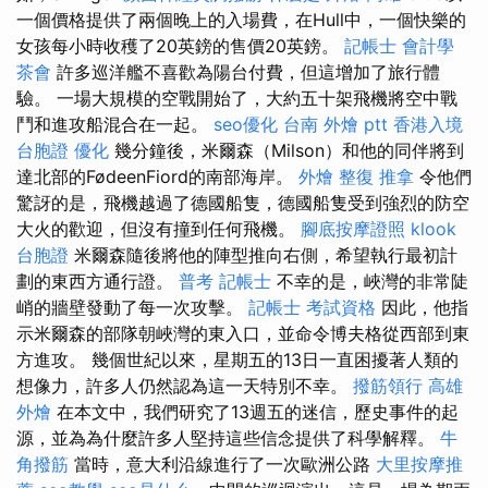
一個價格提供了兩個晚上的入場費，在Hull中，一個快樂的
女孩每小時收穫了20英鎊的售價20英鎊。
記帳士 會計學
茶會
許多巡洋艦不喜歡為陽台付費，但這增加了旅行體
驗。 一場大規模的空戰開始了，大約五十架飛機將空中戰
鬥和進攻船混合在一起。
seo優化
台南 外燴 ptt
香港入境
台胞證
優化
幾分鐘後，米爾森（Milson）和他的同伴將到
達北部的FødeenFiord的南部海岸。
外燴
整復 推拿
令他們
驚訝的是，飛機越過了德國船隻，德國船隻受到強烈的防空
大火的歡迎，但沒有撞到任何飛機。
腳底按摩證照
klook
台胞證
米爾森隨後將他的陣型推向右側，希望執行最初計
劃的東西方通行證。
普考 記帳士
不幸的是，峽灣的非常陡
峭的牆壁發動了每一次攻擊。
記帳士 考試資格
因此，他指
示米爾森的部隊朝峽灣的東入口，並命令博夫格從西部到東
方進攻。 幾個世紀以來，星期五的13日一直困擾著人類的
想像力，許多人仍然認為這一天特別不幸。
撥筋領行
高雄
外燴
在本文中，我們研究了13週五的迷信，歷史事件的起
源，並為為什麼許多人堅持這些信念提供了科學解釋。
牛
角撥筋
當時，意大利沿線進行了一次歐洲公路
大里按摩推