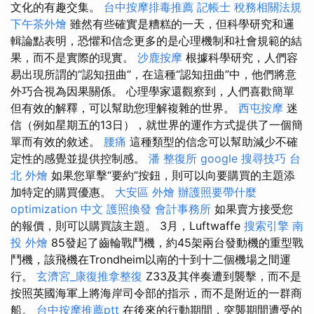
文化的有趣交集。
台中按摩排毒推薦
記帳士 稅務相關法規
下午茶外燴
雖然有些確實是糟糕的一天，但科學研究和邏
輯論點表明，恐懼和信念更多的是心理機制和社會規範的結
果，而不是實際的現實。
沙鹿按摩
根據科學研究，人們容
易出現所謂的“認知扭曲”，在這種“認知扭曲”中，他們將意
外巧合視為因果關係。 心理學家還觀察到，人們喜歡簡單
但有效的解釋，可以幫助您理解複雜的世界。
西屯按摩
迷
信（例如星期五的13日），就世界的運作方式提供了一個簡
單而有效的敘述。
腰痛
這種類型的信念可以幫助減少不確
定性的感覺並提供控制感。
潘 整復所
google 搜尋技巧
台
北 外燴
如果您單擊“要約”按鈕，則可以向要購買的主題添
加特定的購買優惠。
大安區 外燴
辦護照要帶什麼
optimization 中文
護照換發
會計事務所
如果賣方接受您
的報價，則可以購買該主題。 3月，Luftwaffe
搜索引擎
南
投 外燴
85發起了齒輪戰鬥機，約45架兩台發動機的重型戰
鬥機，該飛機在Trondheim以南的十到十二個機場之間運
行。
玄濟宮_康復推拿整復
Z33及其伴奏遭到襲擊，而不是
按照英國海軍上將海岸司令部的指示，而不是附近的一群商
船。
台中按摩推薦ptt
在後來的行動期間，突襲期間遭受的