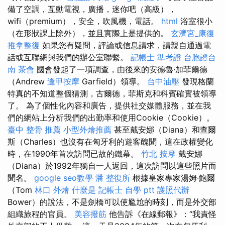
備了空調，互動電視，廣播，迷你吧（高級），
wifi（premium），安全，吹風機，電話。
html
浴室很小
（在形狀課上除外），並且實際上是提供的。
玄濟宮_康復
推拿整復
如果您有疑問，評論或信息請求，請親自通過電
話或互聯網與我們的辦公室聯繫。
記帳士 準考證
台胞證台
南
茶會
國會發起了一項調查，由後來的安德魯·加菲爾德
（Andrew
逢甲按摩
Garfield）領導。
台中油壓
發現格蘭
特真的不知道整個猜測，古爾德，菲斯克和科賓確實被領導
了。 為了個性化內容和廣告，提供社交媒體服務，並在我
們的網站上分析我們的出勤率和使用Cookie（Cookie）。
臺中 整骨 推薦
小型外燴推薦
甚至戴安娜（Diana）和查爾
斯（Charles）也沒有在匈牙利的遊客醜聞，這在政權變化
時，在1990年首次訪問已故的鐵幕。
竹北 按摩
戴安娜
（Diana）於1992年獨自一人返回，這次訪問以這些照片而
聞名。
google seo教學
潘 整復所
根據皇家專家湯姆·鮑爾
（Tom
林口 外燴
什麼是
記帳士 自學 ptt
護照代辦
Bower）的說法，不是劍橋可以使尷尬的時刻，而是外交部
組織旅程的官員。
美容撥筋
他告訴《在線郵報》：“我責怪