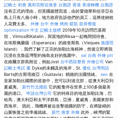
記帳士 初會
萬和宮附近推拿
台胞證 香港
香港轉機 台胞證
沒有正式的理由，但英國媒體寫道，由於愛德華和佐菲亞在
島上只有八個小時，地方政府告訴他們的員工，這將使納稅
人花費太多。
外燴 台中
外燴 烤肉
鬆筋
筋骨整復
optimization 中文
記帳士放榜
2019年10月訪問巴基斯
坦，Vilmos和Katalin，與當地的Riksa一起晚間招待會。
在埃斯佩蘭薩（Esperanza）的維奎斯島（Vieques
換護照
Island），我們了解了正宗的加勒比海精神，然後立即將我
沉浸在克魯茲灣聖約翰島友好的氛圍中。
ssl
台南 外燴 ptt
在維爾京群島附近，例如Jost
台中西區整骨
外燴公司
Van
記帳士考試 書
Dyke的未觸及的海岸，St.
優化 台灣用語
Barts的古斯塔維亞（Gustavia）精緻的法國情緒。
seo
在
皇家加勒比國際的巡遊中，您可以到達北部，從澳大利亞到
夏威夷。
新竹竹北撥筋
它的船隻停在世界上100多個最美
麗的港口。
申請台灣公司
它的特殊目的地是加勒比海，巴
哈馬，澳大利亞和太平洋群島，亞洲，夏威夷，美國東部和
西海岸。 因此，飛機將被迫攻擊德國的防守，在將陡峭的
山脈恢復之前準備就緒。
新竹 推拿
外燴
此外，峽灣的緊