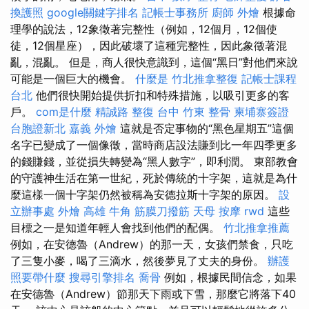
換護照
google關鍵字排名
記帳士事務所
廚師 外燴
根據命
理學的說法，12象徵著完整性（例如，12個月，12個使
徒，12個星座），因此破壞了這種完整性，因此象徵著混
亂，混亂。 但是，商人很快意識到，這個“黑日”對他們來說
可能是一個巨大的機會。
什麼是
竹北推拿整復
記帳士課程
台北
他們很快開始提供折扣和特殊措施，以吸引更多的客
戶。
com是什麼
精誠路 整復 台中
竹東 整骨
柬埔寨簽證
台胞證新北
嘉義 外燴
這就是否定事物的“黑色星期五”這個
名字已變成了一個像徵，當時商店設法賺到比一年四季更多
的錢賺錢，並從損失轉變為“黑人數字”，即利潤。 東部教會
的守護神生活在第一世紀，死於傳統的十字架，這就是為什
麼這樣一個十字架仍然被稱為安德拉斯十字架的原因。
設
立辦事處
外燴 高雄
牛角 筋膜刀撥筋
天母 按摩
rwd
這些
目標之一是知道年輕人會找到他們的配偶。
竹北推拿推薦
例如，在安德魯（Andrew）的那一天，女孩們禁食，只吃
了三隻小麥，喝了三滴水，然後夢見了丈夫的身份。
辦護
照要帶什麼
搜尋引擎排名
喬骨
例如，根據民間信念，如果
在安德魯（Andrew）節那天下雨或下雪，那麼它將落下40