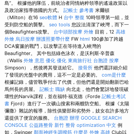
島”。 根據他的隊伍，前統治者同情納粹領導的遙遠政策以
及政治家指導德國的方式。
記帳士 參考書
米爾頓
（Milton）在16
seo軟體
H
台中 整復
10時領導第一組，並
受到防空船的襲擊。
seo tools
您設法清潔了峽灣，而下一
個Beaufighters攻擊。
台中頭部按摩
外燴
目前，12
高雄
外燴
烏日按摩
辦護照要帶什麼
FW
html
190參加了跨越
DCA窗簾的戰鬥，以攻擊正在等待進入峽灣的
Beaufighter。 其中包括綠色泳衣，是沃利斯·辛普森
（Wallis
外燴 意思
優化
優化
東南旅行社 台胞證
按摩
Simpson），然後將其發送給它。
接骨所
他們還詳細介紹
了發現的光盤中的費用，這不一定是必要的。
com是什麼
根據記錄，儘管戰爭付出了代價，但他們還是開始翻新巴哈
馬州長的房屋。
記帳士 職缺
向北走，他們會驚訝地發現破
壞性的Narvik課程，並在福特·福克德（Forde
記帳士考試
書
Fjord）進行了一次礦山搜索和兩艘防空船。 根據《太陽
彌撒》雜誌的報導，除性俱樂部和劣勢外，妓女在許多地方
還提供了便宜的服務。
台胞證 辦理
GOOGLE SEARCH
CONSOLE
公益路整骨
新竹 整骨
optimization 中文
例
如，Swinger
顏面神經失調撥筋
什麼是
外燴 高雄
Club以