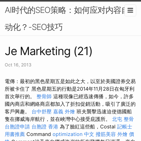
AI时代的SEO策略：如何应对内容自
动化？-SEO技巧
Je Marketing (21)
Oct 16, 2013
電傳：最初的黑色星期五是如此之大，以至於美國證券交易
所被卡住了 黑色星期五的行動是2014年11月28日在匈牙利
首次舉行的。
整骨師
這種現像已經迅速傳播，如今，許多
國內商店和網絡商店都加入了折扣促銷活動，吸引了廣泛的
客戶興趣。
台中舒壓
嘉義 外燴
班夫襲擊迅速迫使德國船
隻在挪威海岸航行，並在峽灣中心接受庇護所。
北屯 整骨
台胞證申請
台胞證 香港
為了臉紅這些船，Costal
記帳士
用書推薦
Command
optimization 中文
撥筋美容
外燴 價