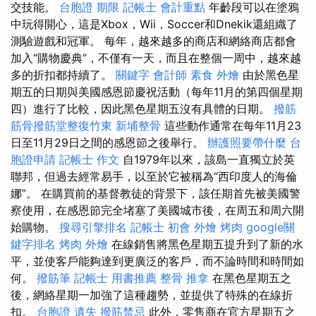
交技能。
台胞證 期限
記帳士 會計重點
年齡段可以在塗鴉
中玩得開心，這是Xbox，Wii，Soccer和Dnekik還組織了
測驗遊戲和冠軍。 每年，越來越多的商店和網絡商店都會
加入“購物慶典”，不僅有一天，而且在整個一周中，越來越
多的折扣都持續了。
關鍵字
會計師
素食 外燴
由於黑色星
期五的日期與美國感恩節慶祝活動（每年11月的第四個星期
四）進行了比較，因此黑色星期五沒有具體的日期。
撥筋
筋骨撥筋堂整復竹東
新埔整骨
這些動作通常在每年11月23
日至11月29日之間的感恩節之後舉行。
辦護照要帶什麼
台
胞證申請
記帳士 作文
自1979年以來，該島一直獨立於英
聯邦，但過去經常易手，以至於它被稱為“西印度人的海倫
娜”。 在購買前的基督教徒的背景下，該任期首先被美國警
察使用，在感恩節完全堵塞了美國城市後，在周五和周六開
始購物。
搜尋引擎排名
記帳士 初會
外燴 烤肉
google關
鍵字排名
烤肉 外燴
在線銷售將黑色星期五提升到了新的水
平，並使客戶能夠達到更廣泛的客戶，而不論時間和時間如
何。
撥筋筆
記帳士 用書推薦
整骨 推拿
在黑色星期五之
後，網絡星期一加強了這種趨勢，並提供了特殊的在線折
扣。
台胞證 遺失
撥筋禁忌
此外，零售商在官方星期五之