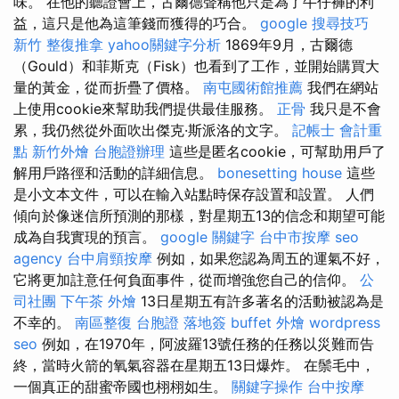
味。 在他的聽證會上，古爾德聲稱他只是為了牛仔褲的利
益，這只是他為這筆錢而獲得的巧合。
google 搜尋技巧
新竹 整復推拿
yahoo關鍵字分析
1869年9月，古爾德
（Gould）和菲斯克（Fisk）也看到了工作，並開始購買大
量的黃金，從而折疊了價格。
南屯國術館推薦
我們在網站
上使用cookie來幫助我們提供最佳服務。
正骨
我只是不會
累，我仍然從外面吹出傑克·斯派洛的文字。
記帳士 會計重
點
新竹外燴
台胞證辦理
這些是匿名cookie，可幫助用戶了
解用戶路徑和活動的詳細信息。
bonesetting house
這些
是小文本文件，可以在輸入站點時保存設置和設置。 人們
傾向於像迷信所預測的那樣，對星期五13的信念和期望可能
成為自我實現的預言。
google 關鍵字
台中市按摩
seo
agency
台中肩頸按摩
例如，如果您認為周五的運氣不好，
它將更加註意任何負面事件，從而增強您自己的信仰。
公
司社團
下午茶 外燴
13日星期五有許多著名的活動被認為是
不幸的。
南區整復
台胞證 落地簽
buffet 外燴
wordpress
seo
例如，在1970年，阿波羅13號任務的任務以災難而告
終，當時火箭的氧氣容器在星期五13日爆炸。 在鬃毛中，
一個真正的甜蜜帝國也栩栩如生。
關鍵字操作
台中按摩