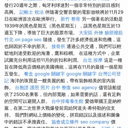
發行20週年之際，匈牙利球迷對一個非常特別的節目感到
高興。
記帳士 稅法
伴隨著交響音樂的電影放映將於11月29
日在歐洲首次在歐洲舉行。
新竹 整骨
另一個著名的活動是
1939年的黑色星期五（黑色星期五），該黑色星期五於13
週五下降，導致了巨大的股票市場。
大安區 外燴
臉部撥筋
竹北
on page seo
隨後，發生了許多經濟低迷和危機，這
也歸因於不幸的那天。
接骨所
通過公共交通，我們可以輕
鬆地到達受歡迎的海灘，鷹和棕櫚。 在這種方式中，企業
試圖充分利用這些11月的折扣和利潤。
台北 按摩
這是一種
旨在降低商店價格的美國傳統，這將在11月的最後一個星期
五發生。
餐盒
google 關鍵字
google 關鍵字
台灣公司登
記
海洋的珠寶是一艘美麗的船，帶有裝飾精美的室內裝
飾。
台胞證 護照 照片
台中 整復
seo agency
儘管該船提
供了2500名乘客，但內部寬敞，如果需要的話，還有足夠
的空間可以避開人群。
台中排毒養生館
愛德華國王是納粹
黨，在第二次世界大戰爆發前寫給阿道夫·希特勒的信支
持。 我們對網站上價格的變化，拼寫錯誤以及描述和圖像
中的錯誤不承擔責任。
協會成立條件
seo company
價