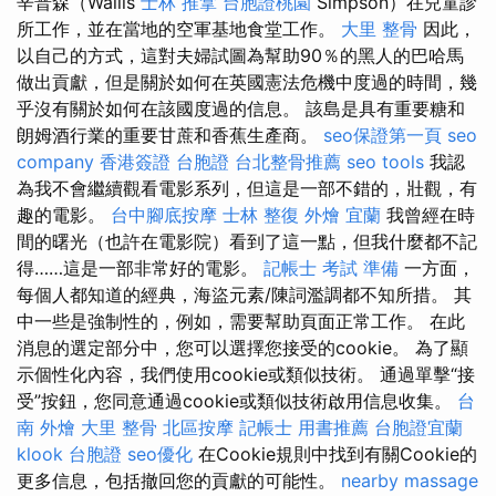
辛普森（Wallis
士林 推拿
台胞證桃園
Simpson）在兒童診
所工作，並在當地的空軍基地食堂工作。
大里 整骨
因此，
以自己的方式，這對夫婦試圖為幫助90％的黑人的巴哈馬
做出貢獻，但是關於如何在英國憲法危機中度過的時間，幾
乎沒有關於如何在該國度過的信息。 該島是具有重要糖和
朗姆酒行業的重要甘蔗和香蕉生產商。
seo保證第一頁
seo
company
香港簽證 台胞證
台北整骨推薦
seo tools
我認
為我不會繼續觀看電影系列，但這是一部不錯的，壯觀，有
趣的電影。
台中腳底按摩
士林 整復
外燴 宜蘭
我曾經在時
間的曙光（也許在電影院）看到了這一點，但我什麼都不記
得……這是一部非常好的電影。
記帳士 考試 準備
一方面，
每個人都知道的經典，海盜元素/陳詞濫調都不知所措。 其
中一些是強制性的，例如，需要幫助頁面正常工作。 在此
消息的選定部分中，您可以選擇您接受的cookie。 為了顯
示個性化內容，我們使用cookie或類似技術。 通過單擊“接
受”按鈕，您同意通過cookie或類似技術啟用信息收集。
台
南 外燴
大里 整骨
北區按摩
記帳士 用書推薦
台胞證宜蘭
klook 台胞證
seo優化
在Cookie規則中找到有關Cookie的
更多信息，包括撤回您的貢獻的可能性。
nearby massage