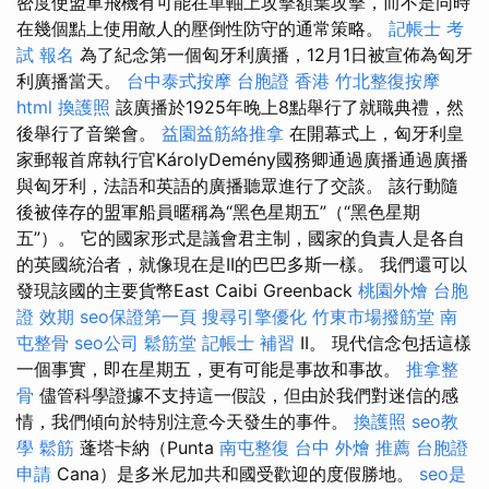
密度使盟軍飛機有可能在單軸上攻擊額葉攻擊，而不是同時
在幾個點上使用敵人的壓倒性防守的通常策略。
記帳士 考
試 報名
為了紀念第一個匈牙利廣播，12月1日被宣佈為匈牙
利廣播當天。
台中泰式按摩
台胞證 香港
竹北整復按摩
html
換護照
該廣播於1925年晚上8點舉行了就職典禮，然
後舉行了音樂會。
益園益筋絡推拿
在開幕式上，匈牙利皇
家郵報首席執行官KárolyDemény國務卿通過廣播通過廣播
與匈牙利，法語和英語的廣播聽眾進行了交談。 該行動隨
後被倖存的盟軍船員暱稱為“黑色星期五”（“黑色星期
五”）。 它的國家形式是議會君主制，國家的負責人是各自
的英國統治者，就像現在是II的巴巴多斯一樣。 我們還可以
發現該國的主要貨幣East Caibi Greenback
桃園外燴
台胞
證 效期
seo保證第一頁
搜尋引擎優化
竹東市場撥筋堂
南
屯整骨
seo公司
鬆筋堂
記帳士 補習
II。 現代信念包括這樣
一個事實，即在星期五，更有可能是事故和事故。
推拿整
骨
儘管科學證據不支持這一假設，但由於我們對迷信的感
情，我們傾向於特別注意今天發生的事件。
換護照
seo教
學
鬆筋
蓬塔卡納（Punta
南屯整復
台中 外燴 推薦
台胞證
申請
Cana）是多米尼加共和國受歡迎的度假勝地。
seo是