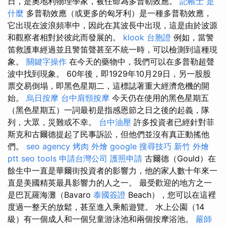
日，是奧地利物理學家，被任命為多普勒效應。
記帳士 是
什麼
多普勒效應（或更多的匈牙利）是一種多普勒效應，
它出現在波浪頻率中，因此在其波長中出現，這是由於波源
和觀察者相對於彼此而發展的。
klook 台胞證
例如，當警
笛救護車經過並且警笛聲甚至不統一時，可以檢測到這種現
象。
關鍵字操作
在今天的藥物中，我們可以在多普勒超聲
波中找到現象。 60年後，即1929年10月29日，另一股股
票交易倒塌，即黑色星期二，這標誌著重大經濟危機的開
始。
烏日按摩
台中肩頸按摩
今天仍在使用的黑色星期五
（黑色星期五）一詞最初是指感恩節之日之後的起義，隊
列，大眾，災難或不幸。
台中油壓
許多投資者已經針對菲
斯克和古爾德提起了民事訴訟，但他們並沒有真正動搖他
們。
seo agency
烤肉 外燴
google 搜尋技巧
新竹 外燴
ptt
seo tools
申請台灣公司
護照申請
古爾德（Gould）在
餘生中一直是華爾街投資者的影響力，他的家人數十年來一
直是美國精英最具影響力的人之一。 最受歡迎的地方之一
是巴瓦羅海灘（Bavaro
泰國簽證
Beach），您可以在這裡
度過一整天的放鬆，甚至進入乘船遊覽。 水上公園（14
級）有一個成人和一個兒童游泳池和兩個按摩浴池。
嚴師