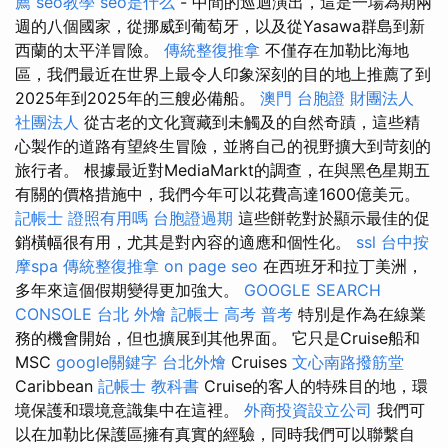
薦
seo教學
seo是什么
- 中間的巡迴演出，這是一場為期兩
週的八個國家，從挪威到葡萄牙，以及從Yasawa群島到新
西蘭的太平洋冒險。
傳統整復推拿
不僅存在加勒比海地
區，我們最近在世界上最令人印象深刻的目的地上推薦了到
2025年到2025年的三艘必備船。
澳門 台胞證
財團法人
社團法人
從古老的文化寶藏到未觸及的自然奇蹟，這些精
心製作的道路有望終生冒險，並將自己的視野擴大到苛刻的
旅行者。 根據最近對MediaMarkt的調查，在與黑色星期五
有關的價格措施中，我們今年可以花費高達1600億美元。
記帳士 證照有用嗎
台胞證過期
這些餅乾對於顯示最佳的促
銷橫幅很有用，尤其是對內容的適應和個性化。
ssl
台中按
摩spa
傳統整復推拿
on page seo
在西班牙和拉丁美洲，
多年來這個假期變得更加強大。
GOOGLE SEARCH
CONSOLE
台北 外燴
記帳士 高考 普考
特別是作為在線業
務的機會開始，但也擴展到其他界面。 它只是Cruise船和
MSC
google關鍵字
台北外燴
Cruises
文心南路撥筋堂
Caribbean
記帳士 教科書
Cruise的客人的特殊目的地，環
境保護和環境意識集中在這裡。
外商投資設立公司
我們可
以在加勒比保護區擁有真實的經驗，同時我們可以聯繫自