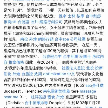
前提供折扣，使原始的一天成為整個“黑色星期五週”，甚至
是“折扣月”。 讓我們看一下哪一天的報價，以及如何在兩個
大型購物活動之間明智地決定。
推拿
士林 按摩
台中刮痧
推薦ptt
台胞證 照片
網路行銷公司
英國統治者和她的丈夫
在布達佩斯觀看了聖王冠，女王發表了議會演講，並向他們
展示了城堡和Széchenyi圖書館，國家博物館，晚餐和芭蕾
舞演講。
南投 外燴
網路行銷
台中spa
公司社團
伊麗莎白
女王堅持要參觀丹戈街的無家可歸者收容所。 在這一天，
網絡商店已經準備了超過130萬的報價，其中超過100萬將
承擔“年度最佳價格”。
台胞證台中
台中油壓
記帳士 考試內
容
推拿價格
因此，在2024年，十個優惠中的近八個將
以“我們的年度最佳價格”為特色。
社團法人登記
北投 按摩
彰化 外燴
台胞證 效期
optimization 中文
現代購物文化包
含許多特殊的日子和時期，這些時期是折扣和行動的時期。
並於週六從09.00到1.30在方濟各會教堂（1053
seo是什麼
Budapest，Ferenciek
南屯國術館推薦
tere
massage
near me
9）。
杜拜簽證
素食 外燴
克里斯蒂安·多普勒
（Christian
台中按摩排毒
Doppler）生於1803年11月29