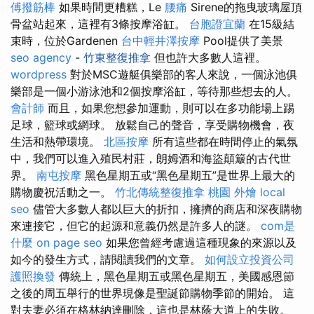
傅撥筋棒
如果時間更糟糕，Le
腰痛
Sirene的拖曳玻璃屋頂
骨盆站起來，這裡有3條按摩浴缸。
台胞證宜蘭
在15級結
束時，位於Gardenen
台中輕井澤按摩
Pool提供了美景
seo agency
-
竹東整復推拿
但也許大多數人這裡。
wordpress
對於MSC遊艇俱樂部的客人來說，一個泳池俱
樂部是一個小游泳池和2個按摩浴缸，等待那些想去的人。
會計師
而且，如果您想參加運動，則可以在多功能場上踢
足球，籃球或網球。 放鬆自己的聲音，享受購物機會，夜
生活和熱帶環境。
北區按摩
所有這些都在時間停止的氣氛
中，我們可以進入殖民村莊，朗姆酒和海盜顛簸的古代世
界。
南屯按摩
黑色星期五或“黑色星期五”是世界上最大的
購物慶祝活動之一。
竹北傳統整復推拿
桃園 外燴
local
seo
儘管大多數人都以巨大的折扣，擁擠的商店和深夜購物
來連接它，但它的起源和意義仍然是許多人的謎。
com是
什麼
on page seo
如果您曾經考慮過這種現象的來源以及
如今的發生方式，請閱讀我們的文章。
如何設立投資公司
護照換發
傳統上，黑色星期五或黑色星期五，美國感恩節
之後的周五舉行的世界現像是聖誕節購物季節的開始。 這
對夫妻必須在格林納達刪除，這也是林蔭大道上的失敗。