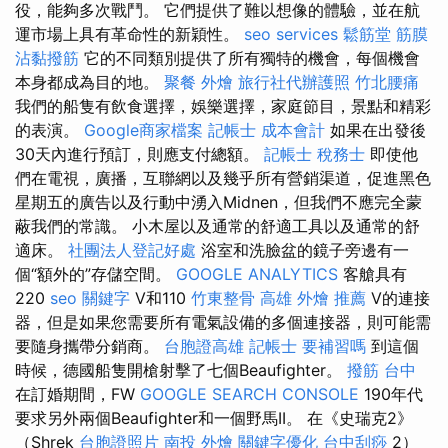
役，能夠多次戰鬥。 它們提供了難以想像的體驗，並在航
運市場上具有革命性的新穎性。
seo services
鬆筋堂
筋膜
沾黏撥筋
它的不同類別提供了所有獨特的機會，每個機會
本身都成為目的地。
聚餐 外燴
旅行社代辦護照
竹北腰痛
我們的船隻有飲食選擇，娛樂選擇，家庭節目，景點和精彩
的表演。
Google商家檔案
記帳士 成本會計
如果在出發後
30天內進行預訂，則應支付總額。
記帳士 稅務士
即使他
們在電視，廣播，互聯網以及幾乎所有營銷渠道，促進黑色
星期五的廣告以及行動中湧入Midnen，但我們不應完全蒙
蔽我們的常識。 小木屋以及通常的舒適工具以及通常的舒
適床。
社團法人登記好處
浴室和洗臉盆的鏡子旁邊有一
個“額外的”存儲空間。
GOOGLE ANALYTICS
客艙具有
220
seo 關鍵字
V和110
竹東整骨
高雄 外燴 推薦
V的連接
器，但是如果您需要所有電氣設備的多個連接器，則可能需
要隨身攜帶分銷商。
台胞證高雄
記帳士 要補習嗎
到這個
時候，德國船隻開槍射擊了七個Beaufighter。
撥筋 台中
在訂婚期間，FW
GOOGLE SEARCH CONSOLE
190年代
要求另外兩個Beaufighter和一個野馬II。 在《史瑞克2》
（Shrek
台胞證照片
南投 外燴
關鍵字優化
台中刮痧
2）