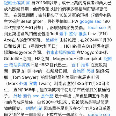
記帳士考試 書
自2013年以來，成千上萬的消費者和商人已
成為關鍵日期，他們希望以折扣價和多種福利而變得更便
宜。 在襲擊期間，由於損失了10架盟軍的飛機（7個帶有防
空大砲的Beaufighter，另外兩輛加上FW
google seo
190
年代拍攝的P-51射擊），兩艘德國船隻受傷。
local seo
四
到五架德國戰鬥機被包括Rudi
臺中 整骨 推薦
Linz（EN）
Ace在內的盟軍擊落。
波經堂
由於維護，在2024年11月30
日和12月1日（星期六和周日），H8Hév僅在Örs領導者廣
場和Mogyoród之間。
竹東市場撥筋堂
在MogyoródH和
GödöllőH之間，H8之間，MogyoródH和Szentjakab
記帳
士 稅法與實務
H是H8SZ替代巴士。
台中 推拿
在更改期
間，將更改H9Hév的一些離發日期。
台胞證 代辦
湯姆·索
耶（Tom Sawyer）的冒險經歷的美國作家馬克·吐溫
（Mark
外燴 宜蘭
Twain）創造者也於1835年11月30日出
生。 直到1966年，他在新聞稿中使用了市政僱員的積極袍
子。
外燴 新竹
seo 是什麼
幾十年後，黑色星期五作為折
扣的代名詞散佈，自1980年代以來，它被認為是聖誕節購
物的開始。
網路行銷
因為黑色星期五在今年11月29日感恩
節之後的第一個星期五正式在第一個星期五。
google seo