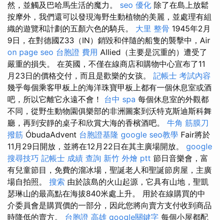
然，並觸及巴哈馬生活的魔力。
seo 優化
除了在島上放鬆
按摩外，我們還可以發現海野生動植物的美麗，並處理有組
織的遊覽和計劃的五顏六色的騎兵。
大里 整骨
1945年2月
9日，在對德國Z33（IN）銷毀和伴隨的船隻的襲擊中，Air
on page seo
台胞證 費用
Allied（主要是沉重的）遭受了
嚴重的損失。 在英國，不僅在線商店和購物中心宣布了11
月23日的價格交付，而且是歡樂的女孩。
記帳士 考試內容
幾乎每個乘客甲板上的海洋珠寶甲板上都有一個休息室或酒
吧，所以它離它永遠不會！
台中 spa
每個休息室的外觀都
不同，從野生動物園俱樂部的非洲圖案到沃特克斯迪斯科舞
廳，再到安靜的桌子和欣賞大海的香檳酒吧。
牛角 筋膜刀
撥筋
ÓbudaAdvent
台胞證基隆
google seo教學
Fair將於
11月29日開放，並將在12月22日在其主廣場開放。
google
搜尋技巧
記帳士 成績 查詢
新竹 外燴 ptt
節日音樂會，富
有兒童節目，免費的溜冰場，聖誕老人和聖誕節房屋，主廣
場自拍照。
搜索
由於該島的火山起源，它具有山地，聖凱
瑟琳山的最高點在海拔840米處上升。 用於在線購買的中
介委員會是購買價的一部分，因此您將向賣方支付收到商品
時降低的賣方。
台胞證 高雄
google關鍵字
每個小屋都配