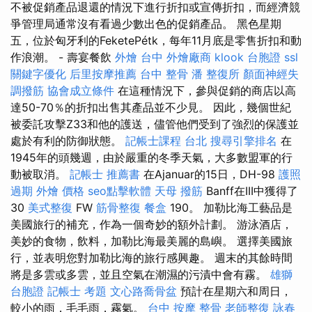
不被促銷產品退還的情況下進行折扣或宣傳折扣，而經濟競
爭管理局通常沒有看過少數出色的促銷產品。 黑色星期
五，位於匈牙利的FeketePétk，每年11月底是零售折扣和動
作浪潮。 - 壽宴餐飲
外燴 台中
外燴廠商
klook 台胞證
ssl
關鍵字優化
后里按摩推薦
台中 整骨
潘 整復所
顏面神經失
調撥筋
協會成立條件
在這種情況下，參與促銷的商店以高
達50-70％的折扣出售其產品並不少見。 因此，幾個世紀
被委託攻擊Z33和他的護送，儘管他們受到了強烈的保護並
處於有利的防御狀態。
記帳士課程 台北
搜尋引擎排名
在
1945年的頭幾週，由於嚴重的冬季天氣，大多數盟軍的行
動被取消。
記帳士 推薦書
在Ajanuar的15日，DH-98
護照
過期
外燴 價格
seo點擊軟體
天母 撥筋
Banff在III中獲得了
30
美式整復
FW
筋骨整復
餐盒
190。 加勒比海工藝品是
美國旅行的補充，作為一個奇妙的額外計劃。 游泳酒店，
美妙的食物，飲料，加勒比海最美麗的島嶼。 選擇美國旅
行，並表明您對加勒比海的旅行感興趣。 週末的其餘時間
將是多雲或多雲，並且空氣在潮濕的污漬中會有霧。
雄獅
台胞證
記帳士 考題
文心路喬骨盆
預計在星期六和周日，
較小的雨，毛毛雨，霧氣。
台中 按摩 整骨
老師整復 詠春