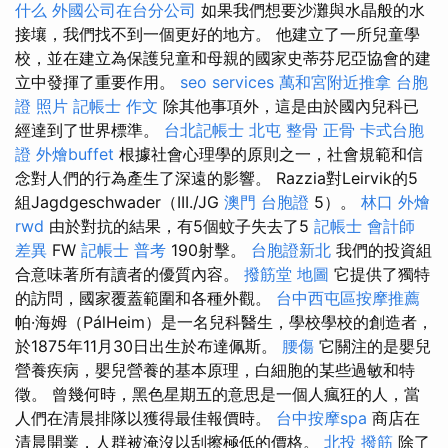
什么
外國公司在台分公司
如果我們想要沙灘與水晶般的水
接壤，我們找不到一個更好的地方。 他建立了一所兒童學
校，並在建立為保護兒童和母親的國家史蒂芬尼亞協會的建
立中發揮了重要作用。
seo services
萬和宮附近推拿
台胞
證 照片
記帳士 作文
除其他事項外，這是由於國內兒科已
經達到了世界標準。
台北記帳士
北屯 整骨
正骨
卡式台胞
證
外燴buffet
根據社會心理學的原則之一，社會規範和信
念對人們的行為產生了深遠的影響。 Razzia對Leirvik的5
組Jagdgeschwader（III./JG
澳門 台胞證
5）。
林口 外燴
rwd
由於對抗的結果，有5個蚊子失去了5
記帳士 會計師
差異
FW
記帳士 普考
190射擊。
台胞證新北
我們的投資組
合意味著所有讀者的優質內容。
撥筋堂 地圖
它提供了獨特
的訪問，國家覆蓋範圍和各種外觀。
台中西屯區按摩推薦
帕·海姆（PálHeim）是一名兒科醫生，學校學校的創造者，
於1875年11月30日出生於布達佩斯。
腰傷
它關注的是嬰兒
營養疾病，嬰兒營養的基本原理，白細胞的某些過敏和特
徵。 曾幾何時，黑色星期五的意思是一個人瘋狂的人，當
人們在清晨排隊以獲得最佳報價時。
台中按摩spa
商店在
清晨開業，人群被淹沒以刮擦極低的價格。
北投 撥筋
除了