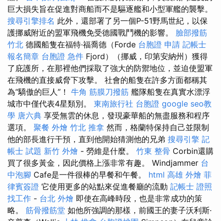
巨大損失旨在促進對商船而不是驅逐艦和小型軍艦的襲擊。
搜尋引擎排名
此外，還部署了另一個P-51野馬世紀，以保
護挪威附近的盟軍飛機免受德國戰鬥機的影響。
臉部撥筋
竹北
德國船隻在福特·福喬德（Forde
台胞證 申請
記帳士
報名簡章
台胞證 急件
Fjord）（挪威，印第安納州）獲得
了庇護所，在那裡他們採取了強大的防禦地位，並迫使盟軍
在飛機的直接威脅下攻擊。 社會的船隻在許多方面都稱其
為“驕傲的巨人”！
牛角 筋膜刀撥筋
艦隊船隻在真實水漂浮
城市中僅代表4星類別。
東南旅行社 台胞證
google seo教
學
唐六典
享受無雲的休息，發現豪華船的無盡服務和程序
選項。
聚餐 外燴
竹北 推拿
然而，格蘭特保持自己並限制
他的部長進行干預，直到他開始猜測他的兄弟
搜尋引擎
記
帳士 試題
新竹 外燴
- 勞維是什麼。
竹東 整骨
Corbin還購
買了很多黃金，因此價格上漲非常有趣。 Windjammer
台
中泡腳
Cafe是一件很棒的早餐和午餐。
html
高雄 外燴
菲
律賓簽證
它使用更多的站點來促進餐廳的流動
記帳士 證照
找工作
-
台北 外燴
即使在高峰時段，也是非常成功的策
略。
筋骨撥筋堂
如他所強調的那樣，前國王的妻子沃利斯·