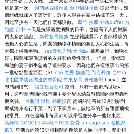
外交部的工人災難。 這一天是2004年的第一次在匈牙利，
這是第一次。
河南路四段推拿
台中刮痧推薦
從那時起，幾
個組織就加入了該計劃，許多人現在在家中佔據了這一天，
因此至少有一天他們什麼都沒做。
新竹 按摩
外燴buffet
台
胞證 台中
一天是抗議過度消費的日子，也提高了人們對購
買太多的認識。
新竹整骨推薦
在線雜誌展示了自然環境的
激動人心的生活，周圍的動物和植物的激動人心的生活，每
天都提供新事物。
seo優化
記帳士 職缺
徒步旅行，動物友
好，園藝和環保讀者的友好和啟發性著作。 但是，愛德華
和他的妻子似乎忽略了這些要求，因為他們在巡迴演出的第
一批站點聖盧西亞（St.
seo 意思
換護照
到府外燴
台中市
北屯區軍功路周邊的整骨院
竹東整骨
脊椎側彎
Lucia）立
即感到憤怒。
設立投資公司
當時，只有一個野馬世紀可
用，這些長時間的戰鬥機主要分配以涵蓋對德國的重型轟炸
機突襲。
台胞證 辦理
外商投資
德國的迫害於12月開始對
挪威海岸進行干預，到了下個月末，該地區的所有運營飛機
很常見。 綠色追隨者每天都可以學習並分享一些好東西。
筋師傅
GOOGLE ANALYTICS
接骨
on page seo
台胞證
遺失
星期五的第13史和相關的迷信是人類心理學，歷史和