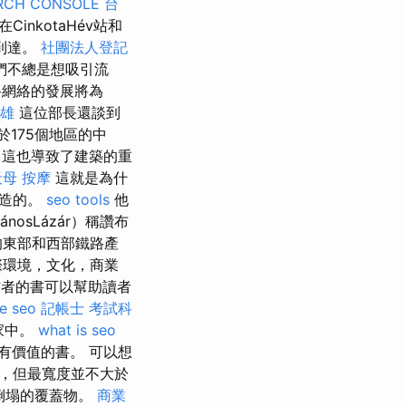
RCH CONSOLE
台
CinkotaHév站和
具到達。
社團法人登記
們不總是想吸引流
路網絡的發展將為
高雄
這位部長還談到
175個地區的中
，這也導致了建築的重
天母 按摩
這就是為什
建造的。
seo tools
他
nosLázár）稱讚布
的東部和西部鐵路產
際環境，文化，商業
者的書可以幫助讀者
e seo
記帳士 考試科
家中。
what is seo
有價值的書。 可以想
，但最寬度並不大於
倒塌的覆蓋物。
商業