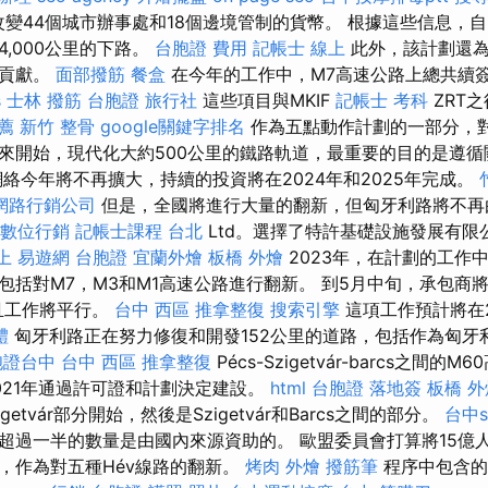
在改變44個城市辦事處和18個邊境管制的貨幣。 根據這些信息，自
,000公里的下路。
台胞證 費用
記帳士 線上
此外，該計劃還為Mag
了貢獻。
面部撥筋
餐盒
在今年的工作中，M7高速公路上總共續簽
s
士林 撥筋
台胞證 旅行社
這些項目與MKIF
記帳士 考科
ZRT
薦
新竹 整骨
google關鍵字排名
作為五點動作計劃的一部分，對
來開始，現代化大約500公里的鐵路軌道，最重要的目的是遵循
網絡今年將不再擴大，持續的投資將在2024年和2025年完成。
網路行銷公司
但是，全國將進行大量的翻新，但匈牙利路將不再
數位行銷
記帳士課程 台北
Ltd。選擇了特許基礎設施發展有限公
上
易遊網 台胞證
宜蘭外燴
板橋 外燴
2023年，在計劃的工作
包括對M7，M3和M1高速公路進行翻新。 到5月中旬，承包商
且工作將平行。
台中 西區 推拿整復
搜索引擎
這項工作預計將在20
體
匈牙利路正在努力修復和開發152公里的道路，包括作為匈牙
胞證台中
台中 西區 推拿整復
Pécs-Szigetvár-barcs之間
021年通過許可證和計劃決定建設。
html
台胞證 落地簽
板橋 外
igetvár部分開始，然後是Szigetvár和Barcs之間的部分。
台中s
超過一半的數量是由國內來源資助的。 歐盟委員會打算將15億
，作為對五種Hév線路的翻新。
烤肉 外燴
撥筋筆
程序中包含的