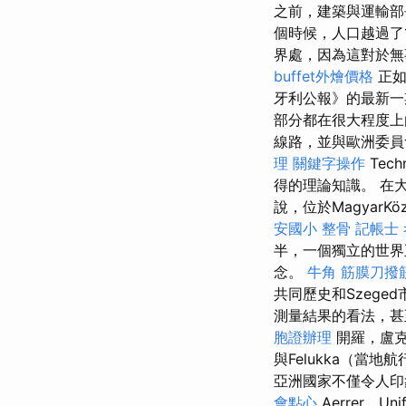
之前，建築與運輸部長
個時候，人口越過了
界處，因為這對於無
buffet外燴價格
正如
牙利公報》的最新
部分都在很大程度
線路，並與歐洲委員
理
關鍵字操作
Tec
得的理論知識。 在大約
說，位於MagyarK
安國小 整骨
記帳士
半，一個獨立的世
念。
牛角 筋膜刀撥
共同歷史和Szeg
測量結果的看法，
胞證辦理
開羅，盧克索
與Felukka（當地
亞洲國家不僅令人印象
會點心
Aerrer，Uni