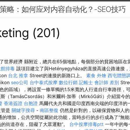
EO策略：如何应对内容自动化？-SEO技巧
eting (201)
了世界經濟 縣附近，總共在65個地點，每個部分的貧困地區在
生館排毒
該項目建立了與Hetényegyháza的直接高速公路連
kon
台北 推拿
Street的連接的新路口上。
素食 外燴
西屯體態
ikon
seo公司
台中泰式按摩
數位行銷
記帳士 會計師 差別
Str
色的區域），將設置一條單獨的1.5米寬的人行道自行車路徑，可容
（TamásCsordás）和米爾科·加蒂（MirkóGáti）介紹
發
香港簽證 台胞證
馬爾代夫共和國是印度西南尖端的印度洋的一個
監管是
關鍵字搜尋
-
南區整復
仍然是針對的，以確保貨物和人的
通的增加，公共空間從屬於此功能，當時步行的步行成為了“無能
義的街道存在，阻礙了大眾運動”。
台中按摩排毒ptt
一年中的每一