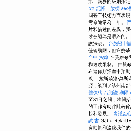
第一義務的級別指
ptt
記帳士放榜
se
間甚至技術方面表現
壽命通常為十年。
片和描述的差異，
才被認為是最終的
護法規。
台胞證申
儘管醜陋，但它變成了
台中 按摩
在受維修
和速度限制。 由於
布達佩斯浴室中預期
觀。 拉斯茲洛·莫斯奇
源，談到了該州南
體價格
台胞證 期限
至31日之間，將開
的工作有時伴隨著節
起和發展。
會議點
試 書
GáborRe
有助於和適應我們