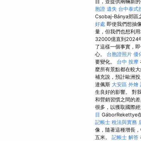
目，並提供兩輛新的
胞證 遺失
台中泰式
Csobaj-Bán
好處
即使我們想抽
量，但我們也想利用
32000億直到20
了這樣一個事實，即
心。
台胞證照片
優
要變化。
台中 按摩
麼所有景點都在較大
補充說，預計歐洲投
達佩斯
大安區 外燴
生良好的影響。 對
和營銷習慣之間的
很多，以獲取國際經
目
GáborReke
記帳士 稅法與實務
像，隨著這種增長，
五米。
記帳士 解答