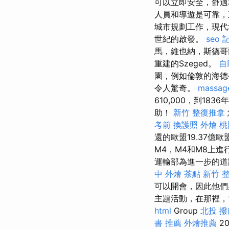
可以立即安全，舒
人員和導遊是可靠，
城市規劃工作，現代
世紀的啟發。
seo
馬，維也納，斯德
重建的Szeged。
自
園，例如倫敦的海
令人驚奇。
massag
610,000，到1
助！
新竹 整復推拿
考前
換護照
外燴 桃
還的歐盟19.37億
M4，M4和M8上進
運輸部為進一步的道
中 外燴 茶點
新竹 
可以開會，因此他們
主題活動，在那裡，
html
Group
北投 撥
書 推薦
外燴推薦
2