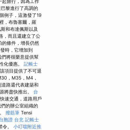
一起旅行，因為工作
在巴黎進行了高調的
個例子，這激發了19
裡，布魯塞爾，羅
斯和布達佩斯以及
路，而且還建立了公
怕的條件，增長仍然
爆發時，它增加到
，我們將很樂意提供幫
個性化優惠。
記帳士
為該項目提供了不可退
30，M35，M4，
利道路還代表建築和
資源將盡快推出。
台
5快速交通，道路用戶
我們的辦公室組織的
高。
撥筋筆
Tensi
台胞證 台北
記帳士
過禁令。
小叮噹附近推