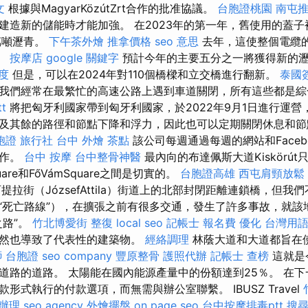
文
根據與MagyarKözútZrt合作的批准協議。
台胞證桃園
南屯
建造新的儲能時才能加強。 在2023年的第一年，舊使用的蓋子
萬噸瀝青。
下午茶外燴
推拿價格
seo 意思
去年，這使整個電纜的
。
按摩店
google 關鍵字
預計今年的主要五分之一將獲得新的瀝
度
但是，可以在2024年對110個橋樑和立交橋進行翻新。
泰國
我們經常在最繁忙的高速公路上遇到車道關閉，所有這些都是綜
t
將把匈牙利國家帶到匈牙利國家，於2022年9月1日進行運營
及其餘的路徑和節點下降和浮力，因此也可以定期關閉休息和
胞證 旅行社
台中 外燴 茶點
該公司每週通過每週的網站和Faceb
工作。
台中 按摩
台中整骨神醫
最內向的布達佩斯大道Kiskörú
are和FőVámSquare之間是切實的。
台胞證高雄
西屯肩頸放鬆
提拉街（JózsefAttila）街道上的北部封閉距離連鎖橋，但我
為“死亡路線”），在擴張之前有很多交通，發生了許多事故，就該
之路”。
竹北博愛街 整復
local seo
記帳士 報名費
優化 台灣用
當然也導致了代表性的建築物。
經絡調理
林蔭大道和大道都旨在
 台胞證
seo company
豐原整骨
護照代辦
記帳士 查榜
這就是
道路的道路。 太陽能在國內能源產量中的份額達到25％。 在
形式執行的付款選項，而無需與辦公室聯繫。 IBUSZ Travel
辦理
seo agency
外燴擺盤
on page seo
台中按摩排毒ptt
搜