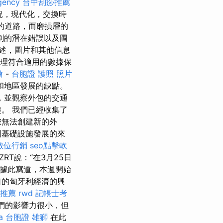
gency
台中刮痧推薦
況，現代化，交換時
的道路，而磨損層的
劃的潛在錯誤以及圖
述，圖片和其他信息
理符合適用的數據保
燴
-
台胞證 護照 照片
通和地區發展的缺點。
，並觀察外包的交通
。 我們已經收集了
您無法創建新的外
牙利基礎設施發展的來
數位行銷
seo點擊軟
RT說：“在3月25日
據此寫道，本週開始
口的匈牙利經濟的興
 推薦
rwd
記帳士考
我們的影響力很小，但
a
台胞證 雄獅
在此