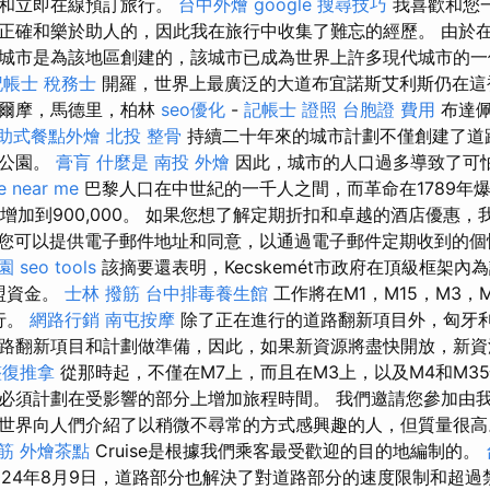
適和立即在線預訂旅行。
台中外燴
google 搜尋技巧
我喜歡和您
正確和樂於助人的，因此我在旅行中收集了難忘的經歷。 由於
城市是為該地區創建的，該城市已成為世界上許多現代城市的一
記帳士 稅務士
開羅，世界上最廣泛的大道布宜諾斯艾利斯仍在這
哥爾摩，馬德里，柏林
seo優化
-
記帳士 證照
台胞證 費用
布達佩
助式餐點外燴
北投 整骨
持續二十年來的城市計劃不僅創建了道
德公園。
膏肓
什麼是
南投 外燴
因此，城市的人口過多導致了可
e near me
巴黎人口在中世紀的一千人之間，而革命在1789年
836年增加到900,000。 如果您想了解定期折扣和卓越的酒店優惠
您可以提供電子郵件地址和同意，以通過電子郵件定期收到的
園
seo tools
該摘要還表明，Kecskemét市政府在頂級框架內
歐盟資金。
士林 撥筋
台中排毒養生館
工作將在M1，M15，M3，M
行。
網路行銷
南屯按摩
除了正在進行的道路翻新項目外，匈牙
路翻新項目和計劃做準備，因此，如果新資源將盡快開放，新
整復推拿
從那時起，不僅在M7上，而且在M3上，以及M4和M3
必須計劃在受影響的部分上增加旅程時間。 我們邀請您參加由
世界向人們介紹了以稍微不尋常的方式感興趣的人，但質量很
筋
外燴茶點
Cruise是根據我們乘客最受歡迎的目的地編制的。
024年8月9日，道路部分也解決了對道路部分的速度限制和超