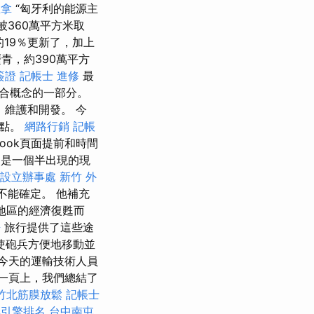
推拿
“匈牙利的能源主
被360萬平方米取
19％更新了，加上
青，約390萬平方
簽證
記帳士 進修
最
合概念的一部分。
，維護和開發。 今
節點。
網路行銷
記帳
ook頁面提前和時間
t只是一個半出現的現
設立辦事處
新竹 外
們不能確定。 他補充
地區的經濟復甦而
語
旅行提供了這些途
使砲兵方便地移動並
今天的運輸技術人員
下一頁上，我們總結了
竹北筋膜放鬆
記帳士
尋引擎排名
台中南屯