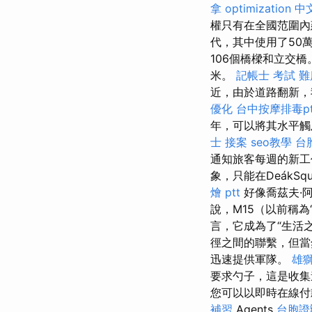
拿
optimization 中
權只有在全國范圍內
代，其中使用了50
106個橋樑和立交橋
米。
記帳士 考試 難
近，由於道路翻新，
優化
台中按摩排毒pt
年，可以將其水平觸
士 接案
seo教學
台
通知旅客每週的新
象，只能在DeákSqu
燴 ptt
好像喬茲夫·阿
說，M15（以前稱
言，它成為了“生活
徑之間的聯繫，但
迅速提供軍隊。
雄獅
要求勺子，這是收集
您可以以即時在線付款
補習
Agents
台胞證