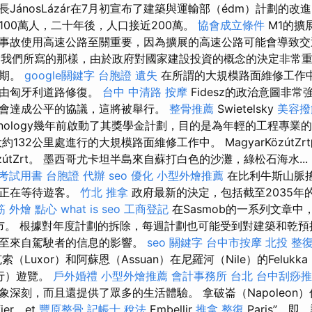
JánosLázár在7月初宣布了建築與運輸部（édm）計劃的改進
100萬人，二十年後，人口接近200萬。
協會成立條件
M1的擴
事故使用高速公路至關重要，因為擴展的高速公路可能會導致
我們所寫的那樣，由於政府對國家建設投資的概念的決定非常重
一期。
google關鍵字
台胞證 遺失
在所謂的大規模路面維修工作
上由匈牙利道路修復。
台中 中清路 按摩
Fidesz的政治意圖非常
會達成公平的協議，這將被舉行。
整骨推薦
Swietelsky
美容撥
hnology幾年前啟動了其獎學金計劃，目的是為年輕的工程專業
132公里處進行的大規模路面維修工作中。 MagyarKözútZr
özútZrt。 墨西哥尤卡坦半島來自蘇打白色的沙灘，綠松石海水...
 考試用書
台胞證 代辦
seo 優化
小型外燴推薦
在比利牛斯山脈
界正在等待遊客。
竹北 推拿
政府最新的決定，包括截至2035年
筋
外燴 點心
what is seo
工商登記
在Sasmob的一系列文章中
ed市。 根據對年度計劃的拆除，每週計劃也可能受到對建築和乾
甚至來自駕駛者的信息的影響。
seo
關鍵字
台中市按摩
北投 整
（Luxor）和阿蘇恩（Assuan）在尼羅河（Nile）的Feluk
航行）遊覽。
戶外婚禮
小型外燴推薦
會計事務所 台北
台中刮痧推薦
深刻，而且還提供了眾多的生活體驗。 拿破崙（Napoleon）
fier，et
豐原整骨
記帳士 稅法
Embellir
推拿 整復
Paris”，