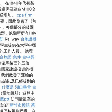
。 在1840年代初某
展還需要建造M100交
交通增加。
cpa firm
要，因此發表了《匈
中，每個部分的貧困
強烈，以翻新所有HéV
筋
Railway
台胞證辦
的學生提供在大學中獲
t的工作人員。 總理
台胞證 急件
台中長
搖滾馬後面的五倍
的國家建設投資的概
，我們散發了運輸的
預措施以及已經提到的
復
什麼是
湖口整骨
台
ka（當地帆船）遊覽中
ptt
訪問量最高的
信任“
新竹市撥筋
茶
即，讓巴黎屏住呼吸，自