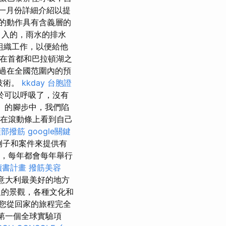
一月份詳細介紹以提
的動作具有含義層的
引入的，雨水的排水
組織工作，以便給他
會在首都和巴拉頓湖之
過在全國范圍內的預
x技術。
kkday 台胞證
於可以呼吸了，沒有
h）的腳步中，我們陷
在滾動條上看到自己
頭部撥筋
google關鍵
的例子和案件來提供有
來，每年都會每年舉行
讀書計畫
撥筋美容
意大利最美好的地方
的景觀，各種文化和
對您從回家的旅程完全
動第一個全球實驗項