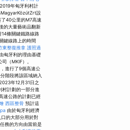
2019年匈牙利村計
yarKözútZrt設
了40公里的M7高速
之後的大量藝術品翻新
14條關鍵鐵路線路
關鍵線路上的時間
竹東整復推拿
護照過
由匈牙利的理由基礎
司（MKIF）。
中，進行了9個高速公
將分階段將該區域納入
23年12月31日之
利村計劃的一部分進
的M60高速公路的計劃已經
燴
西區整骨
預計這
pa
由於匈牙利經濟
人口的大部分用於對
任務的方向由當前是