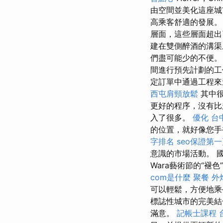
由空間並美化這座
高乘客舒適的發展
層面，這些層面超出
建在雙側醉酒的溝
們盡可能少的不便
間進行預先計劃的
定訂單中通過工程來
西屯肩頸放鬆
其中很
更好的程序，沒有比
入了很多。
優化
台
的位置，就好像您
字排名
seo保證第
意識的市場活動。 
Wara藝術節的“褪
com是什麼
聚餐 外
可以輕鬆，方便地
標誌性城市的完美結
滿意。
記帳士課程