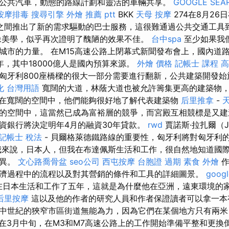
公共汽車，動態的路線計劃和靈活的車輛共享。
GOOGLE SEA
按摩排毒
搜尋引擎
外燴 推薦 ptt
BKK
天母 按摩
274在8月26日在
ya郊區之間推出了新的需求驅動的巴士服務，這很難通過公共交通工
像美學，似乎再次證明了醜陋的效果不佳。
台中spa
至少如果我
城市的力量。 在M15高速公路上閉幕式新聞發布會上，國內道
24年，其中18000億人是國內預算來源。
外燴 價格
記帳士 課程 
匈牙利800座橋樑的很大一部分需要進行翻新，公共建築開發始於
化 台灣用語
寬闊的大道，林蔭大道也被允許籌集更高的建築物
在寬闊的空間中，他們能夠很好地了解代表建築物
后里推拿
-
的空間中，這當然已成為富裕層的競爭，而宮殿互相競標是又
資銀行將決定明年4月的融資30年貸款。
rwd
賈諾斯·拉扎爾（Já
記帳士 稅法
- 貝爾格萊德鐵路線的重要性，匈牙利將對匈牙利
我來說，日本人，但我在布達佩斯生活和工作，很自然地知道國
差異。
文心路喬骨盆
seo公司
西屯按摩
台胞證 過期
素食 外燴
作
濟過程中的流程以及對其營銷的條件和工具的詳細圖景。
googl
ttye在日本生活和工作了五年，這就是為什麼他在亞洲，遠東環境的
后里按摩
這以及他的作者的研究人員和作者保證讀者可以拿一本
中世紀的狹窄市區街道無能為力，因為它們在某個地方只有兩米
在3月中旬，在M3和M7高速公路上的工作開始準備平整和更換