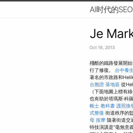
AI时代的S
Je Mark
Oct 16, 2013
殘酷的鐵路發展開始
行了修復。
台中養
著名的市政路和Heli
台胞證 落地簽
從Hel
（下面地圖上標有綠
也有助於塔瑪斯·科薩斯
帳士 教科書
護照換
式整復
街道秩序的
母 按摩
隨著街道交
特技演講是“毫無意