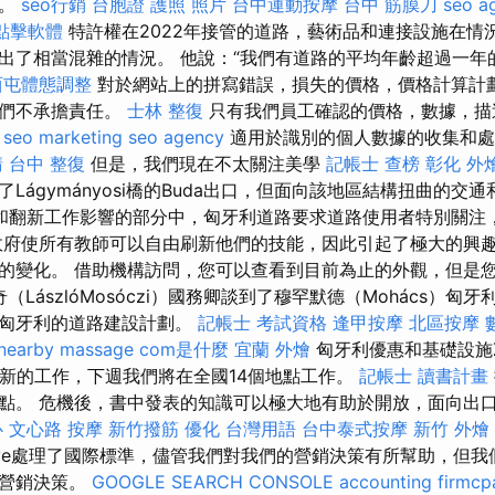
定。
seo行銷
台胞證 護照 照片
台中運動按摩
台中 筋膜刀
seo a
o點擊軟體
特許權在2022年接管的道路，藝術品和連接設施在情
出了相當混雜的情況。 他說：“我們有道路的平均年齡超過一年
西屯體態調整
對於網站上的拼寫錯誤，損失的價格，價格計算計
我們不承擔責任。
士林 整復
只有我們員工確認的價格，數據，描
。
seo marketing
seo agency
適用於識別的個人數據的收集和處
請
台中 整復
但是，我們現在不太關注美學
記帳士 查榜
彰化 外
Lágymányosi橋的Buda出口，但面向該地區結構扭曲的交
和翻新工作影響的部分中，匈牙利道路要求道路使用者特別關注
政府使所有教師可以自由刷新他們的技能，因此引起了極大的興趣
的變化。 借助機構訪問，您可以查看到目前為止的外觀，但是
（LászlóMosóczi）國務卿談到了穆罕默德（Mohács）匈
部匈牙利的道路建設計劃。
記帳士 考試資格
逢甲按摩
北區按摩
nearby massage
com是什麼
宜蘭 外燴
匈牙利優惠和基礎設施Z
始新的工作，下週我們將在全國14個地點工作。
記帳士 讀書計畫
點。 危機後，書中發表的知識可以極大地有助於開放，面向出
心
文心路 按摩
新竹撥筋
優化 台灣用語
台中泰式按摩
新竹 外燴
kettye處理了國際標準，儘管我們對我們的營銷決策有所幫助，但
的營銷決策。
GOOGLE SEARCH CONSOLE
accounting firmcp