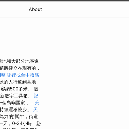
About
當地和大部分地區進
接，還將建立在現有的，
調整
哪裡找台中撥筋
eet的人行道到墓地
納500多米。 這
當今的新數字工具箱。
記
島嶼國家，...
美
持續遷移較少。
天
為力的湖泊”，街道
天，0-24小時，您