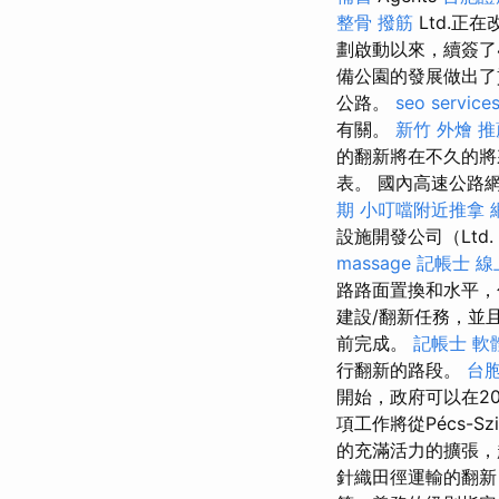
整骨
撥筋
Ltd.正
劃啟動以來，續簽了4
備公園的發展做出
公路。
seo service
有關。
新竹 外燴 推
的翻新將在不久的將
表。 國內高速公路
期
小叮噹附近推拿
設施開發公司（Ltd.
massage
記帳士 線
路路面置換和水平，
建設/翻新任務，並
前完成。
記帳士 軟
行翻新的路段。
台
開始，政府可以在2
項工作將從Pécs-Sz
的充滿活力的擴張，
針織田徑運輸的翻新