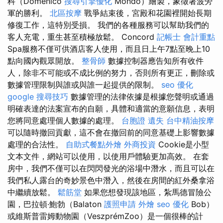
科（Domenico
搜尋引擎優化
Mondo）繪製，象徵著波旁
軍的勝利。
北區按摩
戰爭結束後，宮殿和花園裡開始長期
修復工作，這特別受損。 我們的各種服務可以幫助我們的
客人充電，重生甚至積極放鬆。 Concord
記帳士 會計重點
Spa服務不僅可供酒店客人使用，而且日上午7點至晚上10
點向國內觀眾開放。
整骨師
數據控制器應告知所有收件
人，除非不可能或不成比例的努力，否則所有更正，刪除或
數據管理限制與誰或與誰一起提供的限制。
seo 優化
google 搜尋技巧
數據管理的法律依據是根據您聲明或通過
明確表達的法案宣布的自願，具體和適當的意願信息，表明
您將同意處理個人數據的處理。
台胞證 遺失
台中精油按摩
可以隨時撤回貢獻，這不會在撤回前的同意基礎上影響數據
處理的合法性。
自助式餐點外燴
外商投資
Cookie是小型
文本文件，網站可以使用，以使用戶體驗更加高效。 在套
房中，我們不僅可以在閃閃發光的浴場中潛水，而且可以在
我們私人露台的奇妙景色中潛入，然後在房間的紅外桑拿浴
中繼續放鬆。
鬆筋堂
如果您想發現該地區，紮馬德冒險公
園，巴拉頓·鮑勃（Balaton
護照申請
外燴
seo 優化
Bob）
或維斯普雷姆動物園（VeszprémZoo）是一個很棒的計