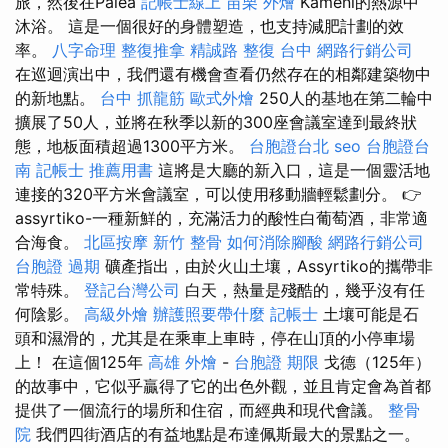
旅，然後在Palea
記帳士線上
苗栗 外燴
Kameni的熱源中
沐浴。 這是一個很好的身體塑造，也支持減肥計劃的效
率。
八字命理 整復推拿
精誠路 整復 台中
網路行銷公司
在巡迴演出中，我們還有機會查看仍然存在的相鄰建築物中
的新地點。
台中 抓龍筋
歐式外燴
250人的基地在第二輪中
擴展了50人，並將在秋季以新的300座會議室達到最終狀
態，地板面積超過1300平方米。
台胞證台北
seo
台胞證台
南
記帳士 推薦用書
這將是大廳的新入口，這是一個靈活地
連接的320平方米會議室，可以使用移動牆輕鬆劃分。 👉
assyrtiko-一種新鮮的，充滿活力的酸性白葡萄酒，非常適
合海食。
北區按摩
新竹 整骨
如何消除腳酸
網路行銷公司
台胞證 過期
礦產指出，由於火山土壤，Assyrtiko的攜帶非
常特殊。
登記台灣公司
白天，熱量是殘酷的，幾乎沒有任
何陰影。
高級外燴
辦護照要帶什麼
記帳士
土壤可能是石
頭和濕滑的，尤其是在乘車上車時，停在山頂的小停車場
上！ 在這個125年
高雄 外燴
-
台胞證 期限
戈德（125年）
的故事中，它似乎贏得了它的出色外觀，並且肯定會為首都
提供了一個流行的場所和住宿，而經典和現代會議。
整骨
院
我們四街酒店的有益地點是布達佩斯最大的景點之一。