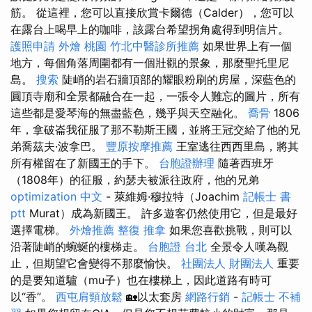
筋。 從這裡，您可以直接欣賞卡爾德（Calder），您可以
在露台上喝早上的咖啡，該露台希望拐角處得到明信片。
護照申請
外燴 桃園
竹北中醫診所推薦
如果世界上有一個
地方，每個角落周圍都有一個壯觀的景象，那麼聖托里尼
島。
搜索
陡峭的岩石牆頂部的耀眼粉刷的房屋，深藍色的
圓頂寺廟和全景都融合在一起，一張​​令人難忘的圖片，所有
這些都是愛琴海的無盡藍色，幾乎與天空融化。
喬骨
1806
年，拿破崙我征服了那不勒斯王國，並將王冠交給了他的兄
弟喬茲夫·波拿巴。
豐原按摩推薦
王室逃往西西里島，將其
所有權留在了新國王的手下。
台胞證辦理
隨著西班牙
（1808年）的征服，約瑟夫被派往政府，他的兄弟
optimization 中文
- 萊維姆·穆拉特（Joachim
記帳士 書
ptt
Murat）成為新國王。 許多遊客仍然使用它，但是最好
選擇電梯。
外燴推薦
整復 推拿
如果您喜歡挑戰，則可以
沿著陡峭的蜿蜒的樓梯走。
台胞證 台北
全景令人嘆為觀
止，但期望它會變得不那麼愉快。
社團法人 財團法人
重要
的是要知道驢（mu子）也在樓梯上，因此道路有時可
以“香”。
西屯肩頸放鬆
🏡以太套房
網路行銷
-
記帳士 不補