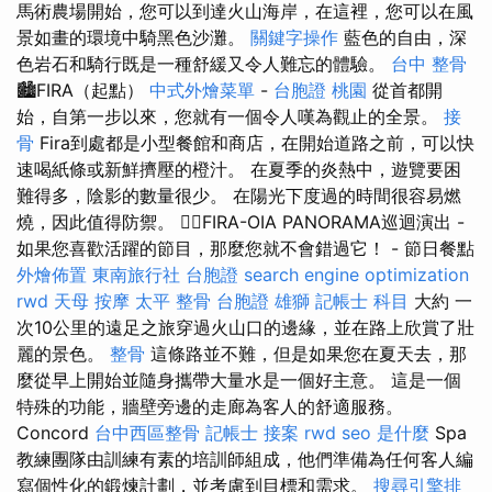
馬術農場開始，您可以到達火山海岸，在這裡，您可以在風
景如畫的環境中騎黑色沙灘。
關鍵字操作
藍色的自由，深
色岩石和騎行既是一種舒緩又令人難忘的體驗。
台中 整骨
🏙️FIRA（起點）
中式外燴菜單
-
台胞證 桃園
從首都開
始，自第一步以來，您就有一個令人嘆為觀止的全景。
接
骨
Fira到處都是小型餐館和商店，在開始道路之前，可以快
速喝紙條或新鮮擠壓的橙汁。 在夏季的炎熱中，遊覽要困
難得多，陰影的數量很少。 在陽光下度過的時間很容易燃
燒，因此值得防禦。 🚶‍♂️FIRA-OIA PANORAMA巡迴演出 -
如果您喜歡活躍的節目，那麼您就不會錯過它！ - 節日餐點
外燴佈置
東南旅行社 台胞證
search engine optimization
rwd
天母 按摩
太平 整骨
台胞證 雄獅
記帳士 科目
大約 一
次10公里的遠足之旅穿過火山口的邊緣，並在路上欣賞了壯
麗的景色。
整骨
這條路並不難，但是如果您在夏天去，那
麼從早上開始並隨身攜帶大量水是一個好主意。 這是一個
特殊的功能，牆壁旁邊的走廊為客人的舒適服務。
Concord
台中西區整骨
記帳士 接案
rwd
seo 是什麼
Spa
教練團隊由訓練有素的培訓師組成，他們準備為任何客人編
寫個性化的鍛煉計劃，並考慮到目標和需求。
搜尋引擎排