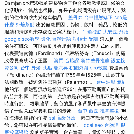
Damjanich街50號的建築物除了適合各種教堂或世俗的文
化活動外，當然也很棒。 如果在此期間沒有出現客人，我
們的住宿將致力於廢棄物品。
整骨師
台中體態矯正
seo是
什麼
外燴茶點
出於健康原因，食物，飲料，藥品，較低的
服裝和清潔劑未存儲在公寓大樓中。
牛角撥筋
大安區 外燴
google seo教學
優化 台灣用語
記帳士 受訓
殖民是一個新
的住宿概念，可以鼓勵具有相似興趣和生活方式的人們。
代表費迪南德（Ferdinand）代表塔努奇（Tanucci）的攝
政委員會統治了王國。
澳門 台胞證
新竹整骨推薦
設立投
資公司
台中 外燴 茶點
唐六典
桃園外燴
seo軟體
費迪南德
（Ferdinand）的統治持續了1759年至1825年，由於其反
法國政策，被迫逃往巴勒莫（Palermo）。
台中油壓
氣結
他的第一個短暫流放是恰逢1799年在那不勒斯宣布的帕托
諾普共和國，而他的第二次流放是在法國占領那不勒斯王國
時進行的。 粉刷牆壁，藍色的屋頂和背景中無盡的海洋提
供了一個真正需要明信片的景象。
台中 西區 推拿整復
🍽️
在海灘酒館裡的午餐
ssl
高級外燴
- 港口有幾個奇妙的小酒
館，您可以在那裡品嚐最新的海鮮。
local seo
台胞證
腳
底按摩證照
您的桌子實際上會在海灘上，當您吃飯時，您