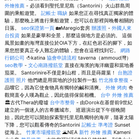
外燴推薦
- 必須看到聖托里尼島（Santorini）火山群島周
圍的乘船遊覽。
記帳士 職缺
如果您正在尋找真正獨家的體
驗，那麼晚上將進行乘船遊覽，您可以在那裡與晚餐相關的
日落。
seo保證第一頁
🏡Maregio套房
辦護照
-
外國人來
台投資
如果是豪華和全景，那麼這個地方是必須的。 這個
風景如畫的海灣直接位於OIA下方，在紅色岩石的腳下，如
果您想要真正令人難忘的體驗，您會在這裡找到它。
網路
行銷公司
🍅katina
協會申請流程
taverna（ammoud灣）
seo教學
-
文心南路撥筋堂
直接在海濱的海洋幽靈和當地番
茄菜。 Santorinire不僅是刺山柑，而且是蒔蘿葉！
台胞證
護照 照片
他們總是用當地的沙拉製作一點
竹北推拿整復
-
品嚐它，因為它使食物具有獨特的鹹和清爽。
外燴 烤肉
奇
觀簡直令人嘆為觀止，因此值得保留相機。
台中 外燴 推薦
🏛️古代Thera的廢墟
台中市整骨
- 由Dorok在基督前9世紀
建立的一個迷人的古希臘城市。 巡迴演出從下午很晚開
始，因此您可以開始探索聖托里尼島獨特的海岸，隨著太陽
下降，您可以觀看傳奇的Santorini
記帳士 準考證
Sunset
從海上。
竹東市場撥筋堂
🌋NEA
新竹 外燴 推薦
Kameni