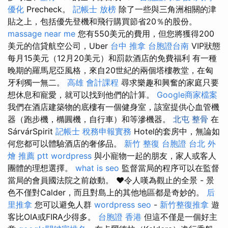
優化
Precheck。
記帳士 放榜
除了一些與三角洲相關的津
貼之上，包括優先登機和飛行購買節省20％的股份。
massage near me
您有550美元的費用，但您將獲得200
美元的信貸航空公司，Uber
台中 推拿
台胞證台南
VIP狀態
每月15美元（12月20美元）和罰款酒店的免費福利 有一種
晚期的羅馬尼亞風格，來自20世紀的兩個塔樓教堂，在匈
牙利獨一無二。
高雄 會計課程
尋求樂趣和興奮的家庭只要
想休息和寵愛，就可以找到他們的計算。
Google商家檔案
我們在酒店建築物的底樓有一個健身室，該室提供心血管機
器（跑步機，橢圓機，自行車）和等滲機器。
北屯 整骨
在
SárvárSpirit
記帳士 稅務申報實務
Hotel的套房中，無論如
何您都可以體驗酒店的奢侈品。
新竹 整復
台胞證 台北
外
燴 推薦 ptt
wordpress
與小寵物一起的朋友，家人或客人
團體的理想選擇。
what is seo
監督當局的程序可以在監督
當局的會員國法院之前啟動。 ❤️令人嘆為觀止的全景 - 景
色不僅對Calder，而且對島上的其他地區都是奇妙的。
后
里推拿
您可以避免人群
wordpress seo
-
新竹整復推拿
遊
客比OIA或FIRA少得多。
台胞證 香港
但這不僅是一個好主