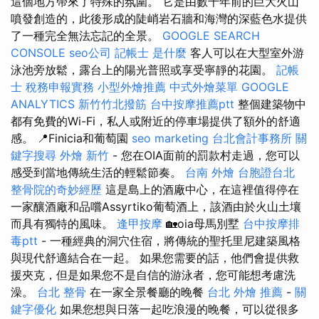
這個地方帶來了特殊的氛圍。 它是由數千年前的巨大火山
噴發創造的，此後形成的陡峭岩石牆和海灣的深藍色水提供
了一種完全無法忘記的全景。
GOOGLE SEARCH
CONSOLE
seo公司
記帳士 是什麼
客人可以在大型室外游
泳池旁放鬆，露台上的陽光普照或享受寧靜的花園。
記帳
士 稅務申報實務
小型外燴推薦
中式外燴菜單
GOOGLE
ANALYTICS
新竹竹北撥筋
台中按摩推薦ptt
整個建築物中
都有免費的Wi-Fi，私人或附近的停車場提供了額外的舒適
感。 📍Finicia和葡萄園
seo marketing
台北會計事務所
關
鍵字搜尋
外燴 新竹
- 您在OIA面前的罰款村走過，您可以
感受到當地傳統生活的輕鬆節奏。
台南 外燴
台胞證台北
整骨院的奇妙經歷
這是島上的酒廠中心，在這裡值得停在
一家釀酒廠和品嚐Assyrtiko葡萄酒上，該酒由於火山土壤
而具有獨特的風味。
逢甲按摩
🏡oia母馬別墅
台中按摩排
毒ptt
- 一種經典的洞穴住宿，將傳統的聖托里尼建築風格
與現代舒適結合在一起。 如果您需要的話，他們會提供救
援夾克，但是如果您不是自信的游泳者，您可能想考慮洗
澡。
台北 整骨
在一家全景餐廳的晚餐
台北 外燴 推薦
-
關
鍵字優化
如果您想與日落一起吃浪漫的晚餐，可以從很多