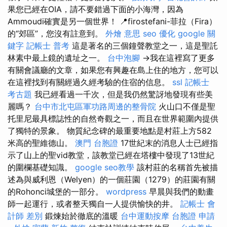
果您已經在OIA，請不要錯過下面的小海灣，因為
Ammoudi確實是另一個世界！ 📍firostefani-菲拉（Fira）
的“郊區”，您沒有註意到。
外燴 意思
seo 優化
google 關
鍵字
記帳士 普考
這是著名的三個鐘聲教堂之一，這是聖託
林素中最上鏡的遺址之一。
台中泡腳
→我在這裡寫了更多
有關會議廳的文章，如果您有興趣在島上住的地方，您可以
在這裡找到有關經過久經考驗的住宿的信息。
ssl
記帳士
考古題
我已經看過一千次，但是我仍然驚訝地發現有些美
麗嗎？
台中市北屯區軍功路周邊的整骨院
火山口不僅是聖
托里尼最具標誌性的自然奇觀之一，而且在世界範圍內提供
了獨特的景象。 物質紀念碑的最重要地點是村莊上方582
米高的聖維德山。
澳門 台胞證
17世紀末的消息人士已經指
示了山上的聖vid教堂，該教堂已經在塔樓中發現了13世紀
的圍欄基礎知識。
google seo教學
該村莊的名稱首先被描
述為與威利恩（Welyen）的一個莊園（1279）的莊園有關
的Rohonci城堡的一部分。
wordpress
早晨與我們的動畫
師一起運行，或者整天獨自一人提供愉快的井。
記帳士 會
計師 差別
鍛煉始於徹底的溫暖
台中運動按摩
台胞證 申請