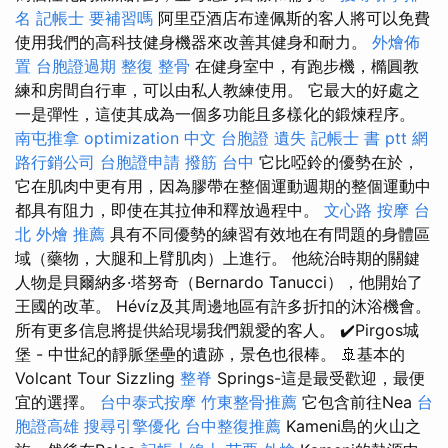
名
記帳士 要補習嗎
阿里亞酒店布達佩斯的客人將可以免費
使用我們的高科技健身機器來改善其健身和耐力。
外燴佈
置
台胞證過期
整復 整骨
在健身室中，有跑步機，橢圓教
練和房間自行車，可以由私人教練使用。 它最大的好處之
一是彈性，這使其成為一個多功能且多樣化的鍛煉程序。
南屯推拿
optimization 中文
台胞證 遺失
記帳士 書 ptt
網
路行銷公司
台胞證申請
撥筋 台中
它比啞鈴的優勢在於，
它在肌肉中更有用，因為膠帶在整個運動週期的整個運動中
都具有阻力，即使在其拉伸和釋放過程中。
文心路 按摩
台
北 外燴 推薦
具有不同優勢的練習有效地在有問題的身體區
域（藥物，大腿和上臂肌肉）上進行。 他統治時期的關鍵
人物是貝爾納多·塔努奇（Bernardo Tanucci），他開始了
王國的改革。 Hévíz及其周邊地區有許多折扣的沐浴機會。
所有更多信息將提供給現場我們親愛的客人。 ✔️Pirgos城
堡 - 中世紀的靜脈堡壘的遺跡，景色也很棒。 🚢基本的
Volcant Tour Sizzling
整脊
Springs-這是最受歡迎，最便
宜的選擇。
台中泰式按摩
竹東整骨推薦
它包含前往Nea
台
胞證高雄
搜尋引擎優化
台中整復推薦
Kameni島的火山之