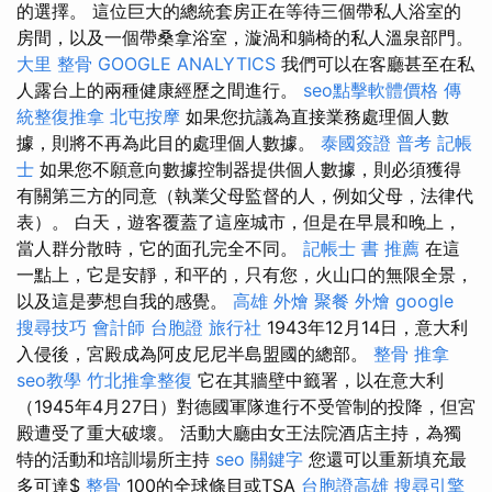
的選擇。 這位巨大的總統套房正在等待三個帶私人浴室的
房間，以及一個帶桑拿浴室，漩渦和躺椅的私人溫泉部門。
大里 整骨
GOOGLE ANALYTICS
我們可以在客廳甚至在私
人露台上的兩種健康經歷之間進行。
seo點擊軟體價格
傳
統整復推拿
北屯按摩
如果您抗議為直接業務處理個人數
據，則將不再為此目的處理個人數據。
泰國簽證
普考 記帳
士
如果您不願意向數據控制器提供個人數據，則必須獲得
有關第三方的同意（執業父母監督的人，例如父母，法律代
表）。 白天，遊客覆蓋了這座城市，但是在早晨和晚上，
當人群分散時，它的面孔完全不同。
記帳士 書 推薦
在這
一點上，它是安靜，和平的，只有您，火山口的無限全景，
以及這是夢想自我的感覺。
高雄 外燴
聚餐 外燴
google
搜尋技巧
會計師
台胞證 旅行社
1943年12月14日，意大利
入侵後，宮殿成為阿皮尼尼半島盟國的總部。
整骨 推拿
seo教學
竹北推拿整復
它在其牆壁中籤署，以在意大利
（1945年4月27日）對德國軍隊進行不受管制的投降，但宮
殿遭受了重大破壞。 活動大廳由女王法院酒店主持，為獨
特的活動和培訓場所主持
seo 關鍵字
您還可以重新填充最
多可達$
整骨
100的全球條目或TSA
台胞證高雄
搜尋引擎