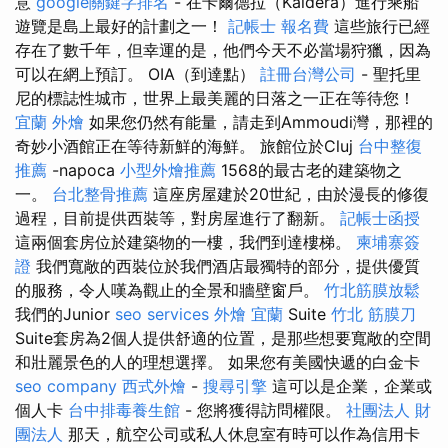
意
google關鍵字排名
- 在卡爾德拉（Kaldera）進行乘船
遊覽是島上最好的計劃之一！
記帳士 報名費
這些旅行已經
存在了數千年，但幸運的是，他們今天不必當場狩獵，因為
可以在網上預訂。 OIA（到達點）
註冊台灣公司
- 聖托里
尼的標誌性城市，世界上最美麗的日落之一正在等待您！
宜蘭 外燴
如果您仍然有能量，請走到Ammoudi灣，那裡的
奇妙小酒館正在等待新鮮的海鮮。 旅館位於Cluj
台中整復
推薦
-napoca
小型外燴推薦
1568的最古老的建築物之
一。
台北整骨推薦
這座房屋建於20世紀，由於漫長的修復
過程，目前提供西裝等，對房屋進行了翻新。
記帳士函授
這兩個套房位於建築物的一樓，我們到達樓梯。
柬埔寨簽
證
我們寬敞的西裝位於我們酒店最獨特的部分，提供優質
的服務，令人嘆為觀止的全景和牆壁窗戶。
竹北筋膜放鬆
我們的Junior
seo services
外燴 宜蘭
Suite
竹北 筋膜刀
Suite套房為2個人提供舒適的位置，是那些想要寬敞的空間
和壯麗景色的人的理想選擇。 如果您有美國快遞的白金卡
seo company
西式外燴
-
搜尋引擎
這可以是企業，企業或
個人卡
台中排毒養生館
- 您將獲得訪問權限。
社團法人 財
團法人
那天，航空公司或私人休息室有時可以作為信用卡