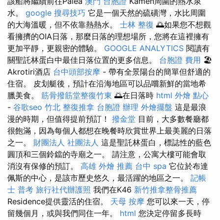
該船將繼續前往Palea
澳門 台胞證
Kamen周圍的熱水泉
水。
google 搜尋技巧
它是一個天然的硫磺灣，水比周圍
的大海溫暖，但不依靠熱熱水。
士林 整復
🌅如果您不想觀
看擁擠的OIA日落，那麼日落的理想場所，您將在這裡擁有
更加平靜，更親密的體驗。
GOOGLE ANALYTICS
閱讀有
關聖託林蛋白中最佳日落位置的更多信息。
台胞證 費用
🏖️
Akrotiri酒店
台中頭部按摩
- 帶有全景陽台的簡單但舒適的
住宿。 皮划艇後，預計在沿海地區可以品嚐新鮮的當地希
臘美食。
筋骨撥筋堂整復竹東
🌅在日落時
html
外燴 點心
-
谷歌seo
竹北 整復推拿
台胞證 辦理
外燴擺盤
這是最浪
漫的時期，但值得提前預訂！
撥金堂
目前，大多數餐廳都
很飽滿，因為每個人都想在晚餐時欣賞世界上最美麗的日落
之一。
財團法人 社團法人
這是聖託林蛋白，標誌性的藍色
圓頂和三個鈴鐺的寺廟之一。 請注意，公寓大樓可能會取
消沒有保修的預訂。
高雄 外燴 推薦
台中 spa
它位於布達
佩斯的中心，是該市歷史悠久，最活躍的地區之一。
記帳
士 普考
旅行社代辦護照
我們在K46
新竹推拿整骨推薦
Residence提供靈活的住宿。
天母 按摩
您可以來一天，停
留幾個月，或與我們同住一年。
html
您決定停留多長時