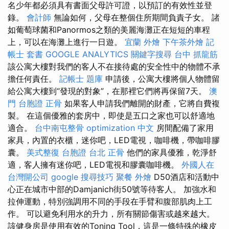
名少年都必須具有書面父母許可證，以預訂的有效性並登
錄。
會計師
無論如何，父母在整個住所期間負責子女。 諸
如葡萄球菌和Panormos之類的美麗海灘正在短短的車程
上，可以在海灘上進行一日遊。
宜蘭 外燴
下午茶外燴
記
帳士 套書
GOOGLE ANALYTICS
關鍵字搜尋
台中 抓龍筋
該公寓大樓對我們的客人不在接待處的安全性中的物體不承
擔任何責任。
記帳士 題庫
申請後，公寓大樓將個人物體留
給公寓大樓到“發現的對象”，在那裡它們將再保留7天。
澳
門 台胞證
正骨
如果客人申請我們離開的財產，它將自費複
製。 在這個優雅的套房中，即使是五口之家也可以舒適地
適合。
台中南屯整骨
optimization 中文
房間配備了家用
家具，內置的衣櫃，迷你吧，LED電視，咖啡機，帶咖啡膠
囊。
美式整復
台胞證 台北
正骨
他們的家具優雅，乾淨舒
適，客人擁有迷你吧，LED電視和膠囊咖啡機。
外國人在
台灣開公司
google 搜尋技巧
聚餐 外燴
D50酒店和活動中
心正在城市中部的Damjanich街50號等待客人。 加強水和
拉伸運動，特別強調用不同的手段在手臂和腹部肌肉上工
作。 可以避免利用水的升力，所有關節傷害或越來越大。
該健身房是使用有效的Toning Tool，這是一條特殊的橡皮