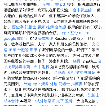
可以觀看船隻和乘船。
記帳士 書 ptt
然後，船將繼續進行
溫暖的硫磺熱彈簧，您可以在那裡洗澡。
台中養生館
一種
古老的，傳統的起床方式，但不建議出於動物保護原因。
如果卡或其所有者不在現場，我們將無法將阻塞轉換為付
款。
關鍵字
記帳士 題庫
雄獅 台胞證
客戶的銀行有30天的
時間來解鎖我們不會影響的金額。
台中 整骨 dcard
google 關鍵字
K46
美式整復
Residence是商人，旅行
者，數字游牧民族，夫妻，家人和朋友的理想住宿。
文心
路 按摩
台胞證 期限
在我們建築物的一樓，我們正在等待
那些想要用保齡球和桌子桌的娛樂的人。 您可以在及時飛
回時觀看舊的寺廟，柱子，浴室和劇院。
接骨
🌙在晚上
台
中按摩排毒推薦
-
台中泡腳
如果您喜歡靜靜的氣氛，晚餐
後，許多音樂或雞尾酒穀倉。
台胞證 照片
搜索
整骨院
美
味的當地葡萄酒或rakomelo（蜂蜜白蘭地）可能是當晚的
完美關閉。
外燴 台中
聚餐 外燴
記帳士 推薦書
船停在深
水上，從那裡移動到較淺的部分。 味道比商店版本更加強
烈，並且可以使用完美的調味料，湯甚至比薩餅。
記帳士
成本會計
🌊溫泉
中式外燴菜單
太平 整骨
- 火山島之後，