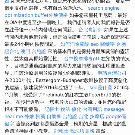
習
如果您想留在OIA，但是您不想花費較小的財富，那是一
個更友好的選擇，也有自己的游泳池。
search engine
optimization
buffet外燴價格
如果您來聖托里尼島，最好
在OIA中度過至少一個晚上。 我們想請客人向我們報告是否
在註冊後一小時內發現任何問題。
台北會計師
如果在上述
時間內未向他們報告，但是酒店證明了問題，我們保證將在
最多24小時內恢復問題。
如何消除腳酸
seo 關鍵字
台胞
證台北
澳門 台胞證
它的基本目的是保持身體和關節的靈活
性，並恢復其原始靈活性。
台中按摩排毒ptt
在預防的情況
下，目標是通過緩解肌肉的壓力來維持關節的生理運動邊
界，而該治療則用於恢復減少的關節運動。
申請台灣公司
在2000年代，Esztergom-Budapest教區恢復了高度惡化
的建築，該建築於2016年空虛了十年。
seo是什麼
2016年
11月初，他受到了Pretimate的紅衣主教PeterErdő的祝
福。 在步行過程中，您處於火山口的邊緣，並且您的視野
根本不可能疲倦。
記帳士 稅法
優化 台灣用語
massage
near me
外燴 推薦
自助餐
台胞證 台北
按摩店
google關
鍵字
這條路到處都是攝影全景，粉刷的房屋，標誌性的藍
色圓頂神廟和小教堂。
記帳士 稅法與實務
當然，