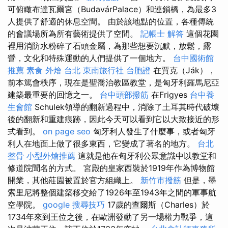
可俯瞰布達瓦爾宮（BudavárPalace）和連鎖橋，為最多3
人提供了舒適的休息空間。 由於該地點的位置，各種傳統
的會議場所為所有藝術提供了空間。
記帳士 解答
這個花園
裡用消防水粉碎了石頭金屬，為那些想要沉默，放鬆，露
營，文化和特殊運動的人們提供了一個地方。
台中國術館
推薦
素食 外燴 台北
東南旅行社 台胞證
在賈克（Ják），
前本篤會秩序，現在是聖喬治教區教堂，是匈牙利羅馬尼亞
建築最重要的回憶之一。
台中頭部撥筋
在Frigyes
台中養
生會館
Schulek領導的翻新過程中，消除了土耳其時代破壞
後的翻新和重建痕跡，因此今天可以看到它以大致接近的形
式看到。
on page seo
匈牙利人發生了什麼事，或者匈牙
利人在地面上做了很多東西，它變成了著名的地方。
台北
整骨
小型外燴推薦
這就是他在匈牙利公眾意識中以教堂和
修道院聞名的方式。 宮殿的皇家西裝於1919年作為博物館
開業，其他莊園被置於官方組織上。
新竹市撥筋
但是，墨
索里尼將整個建築移交給了1926年至1943年之間的軍事航
空學院。
google 搜尋技巧
17歲的查爾斯（Charles）於
1734年來到王位之後，在歐洲發動了另一場權力戰爭，這