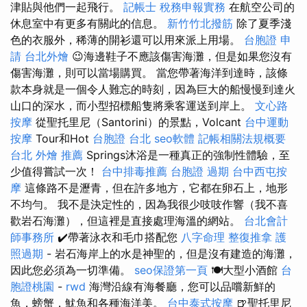
津貼與他們一起飛行。
記帳士 稅務申報實務
在航空公司的
休息室中有更多有關此的信息。
新竹竹北撥筋
除了夏季淺
色的衣服外，稀薄的開衫還可以用來派上用場。
台胞證 申
請
台北外燴
😉海邊鞋子不應該傷害海灘，但是如果您沒有
傷害海灘，則可以當場購買。 當您帶著海洋到達時，該條
款本身就是一個令人難忘的時刻，因為巨大的船慢慢到達火
山口的深水，而小型招標船隻將乘客運送到岸上。
文心路
按摩
從聖托里尼（Santorini）的景點，Volcant
台中運動
按摩
Tour和Hot
台胞證 台北
seo軟體
記帳相關法規概要
台北 外燴 推薦
Springs沐浴是一種真正的強制性體驗，至
少值得嘗試一次！
台中排毒推薦
台胞證 過期
台中西屯按
摩
這條路不是瀝青，但在許多地方，它都在卵石上，地形
不均勻。 我不是決定性的，因為我很少吱吱作響（我不喜
歡岩石海灘），但這裡是直接處理海溫的網站。
台北會計
師事務所
✔️帶著泳衣和毛巾搭配您
八字命理 整復推拿
護
照過期
- 岩石海岸上的水是神聖的，但是沒有建造的海灘，
因此您必須為一切準備。
seo保證第一頁
🍽️大型小酒館
台
胞證桃園
-
rwd
海灣沿線有海餐廳，您可以品嚐新鮮的
魚，螃蟹，魷魚和各種海洋美。
台中泰式按摩
🍺聖托里尼