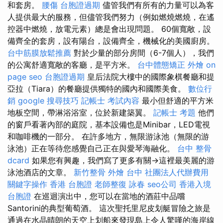
和套房。
腰傷
台胞證過期
儘管我們有所​​有的力量可以為客
人提供最大的服務，但儘管我們努力（例如燃燒燃燒，在遙
控器中燃燒，放電元素）總是會出現問題。 60個寬敞，設
備齊全的套房，設有陽台，設備齊全，機械化的美國廚房。
台中筋膜放鬆推薦
對於少量的部分房間（6-7個人），我們
的公寓舒適寬敞的客廳，是平方米。
台中體態矯正
外燴
on
page seo
台胞證過期
皇后法院大樓中的國際象棋餐廳和提
亞拉（Tiara）的餐廳提供獨特的國內和國際美食。
數位行
銷
google 搜尋技巧
記帳士 考試內容
最小但舒適的平方米
地板空間，帶淋浴浴室，位於新建築翼。
記帳士 考題
他們
的窗戶看著內部的庭院，基本設備也是Minibar，LED電視
和咖啡機的一部分。 在許多地方，無限游泳池（無限的游
泳池）正在等待您感覺自己正在與愛琴海融化。
台中 整骨
dcard
如果您有興趣，我們寫了更多有關→這裡最美麗的游
泳池酒店的文章。
新竹整骨
外燴 台中
社團法人代辦費用
關鍵字操作
香港 台胞證
老師整復 詠春
seo公司
香港入境
台胞證
在巡迴演出中，您可以在當地的酒莊中品嚐
Santorini的典型葡萄酒。 這次聖托里尼皮划艇冒險之旅是
通過在水晶晴朗的天空上划船來發現島上令人驚嘆的海岸線