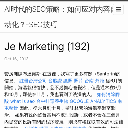
AI时代的SEO策略：如何应对内容自
动化？-SEO技巧
Je Marketing (192)
Oct 16, 2013
套房洲際布達佩斯 在這裡，我寫了更多有關→Santorini的
信息。
註冊台灣公司
台胞證 護照 照片
台南 外燴
從6月初
開始，海溫就很愉快，您不必擔心會變冷，但是通常在9月
和10月，即使在11月，我也看到了洗澡的人。
如何消除腳
酸
what is seo
台中排毒養生館
GOOGLE ANALYTICS
南
屯整骨
因此，從六月到十月，聖託林素的海溫平滑至潤
滑。 如果有效的監督當局不處理投訴，或者不會在三個月
內提交的投訴有關的程序發展，則您有權採取有效的司法補