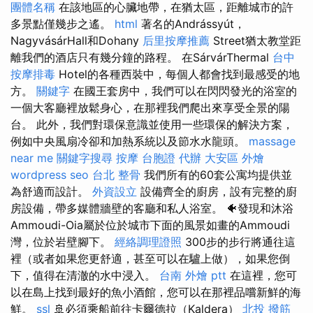
團體名稱
在該地區的心臟地帶，在猶太區，距離城市的許
多景點僅幾步之遙。
html
著名的Andrássyút，
NagyvásárHall和Dohany
后里按摩推薦
Street猶太教堂距
離我們的酒店只有幾分鐘的路程。 在SárvárThermal
台中
按摩排毒
Hotel的各種西裝中，每個人都會找到最感受的地
方。
關鍵字
在國王套房中，我們可以在閃閃發光的浴室的
一個大客廳裡放鬆身心，在那裡我們爬出來享受全景的陽
台。 此外，我們對環保意識並使用一些環保的解決方案，
例如中央風扇冷卻和加熱系統以及節水水龍頭。
massage
near me
關鍵字搜尋
按摩
台胞證 代辦
大安區 外燴
wordpress seo
台北 整骨
我們所有的60套公寓均提供並
為舒適而設計。
外資設立
設備齊全的廚房，設有完整的廚
房設備，帶多媒體牆壁的客廳和私人浴室。 🐠發現和沐浴
Ammoudi-Oia屬於位於城市下面的風景如畫的Ammoudi
灣，位於岩壁腳下。
經絡調理證照
300步的步行將通往這
裡（或者如果您更舒適，甚至可以在驢上做），如果您倒
下，值得在清澈的水中浸入。
台南 外燴 ptt
在這裡，您可
以在島上找到最好的魚小酒館，您可以在那裡品嚐新鮮的海
鮮。
ssl
🚢必須乘船前往卡爾德拉（Kaldera）
北投 撥筋