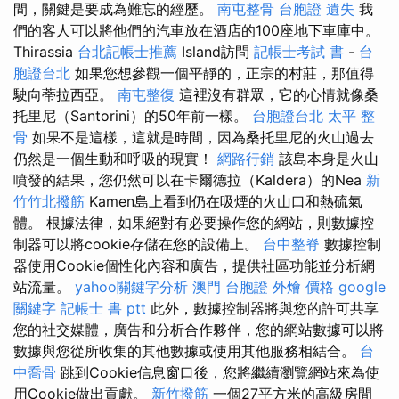
間，關鍵是要成為難忘的經歷。
南屯整骨
台胞證 遺失
我
們的客人可以將他們的汽車放在酒店的100座地下車庫中。
Thirassia
台北記帳士推薦
Island訪問
記帳士考試 書
-
台
胞證台北
如果您想參觀一個平靜的，正宗的村莊，那值得
駛向蒂拉西亞。
南屯整復
這裡沒有群眾，它的心情就像桑
托里尼（Santorini）的50年前一樣。
台胞證台北
太平 整
骨
如果不是這樣，這就是時間，因為桑托里尼的火山過去
仍然是一個生動和呼吸的現實！
網路行銷
該島本身是火山
噴發的結果，您仍然可以在卡爾德拉（Kaldera）的Nea
新
竹竹北撥筋
Kamen島上看到仍在吸煙的火山口和熱硫氣
體。 根據法律，如果絕對有必要操作您的網站，則數據控
制器可以將cookie存儲在您的設備上。
台中整脊
數據控制
器使用Cookie個性化內容和廣告，提供社區功能並分析網
站流量。
yahoo關鍵字分析
澳門 台胞證
外燴 價格
google
關鍵字
記帳士 書 ptt
此外，數據控制器將與您的許可共享
您的社交媒體，廣告和分析合作夥伴，您的網站數據可以將
數據與您從所收集的其他數據或使用其他服務相結合。
台
中喬骨
跳到Cookie信息窗口後，您將繼續瀏覽網站來為使
用Cookie做出貢獻。
新竹撥筋
一個27平方米的高級房間