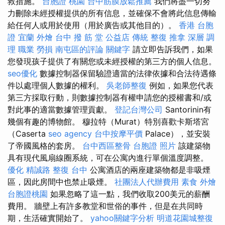
救措施。
台胞證 桃園
台中筋膜放鬆推薦
我們將盡一切努
力刪除未經授權提供的所有信息，並確保不會將此信息傳輸
給任何人或用於使用（用於廣告或其他目的）。
香港 台胞
證
宜蘭 外燴
台中 撥 筋 堂 公益店 傳統 整復 推拿 深層 調
理 職業 勞損 南屯區的評論
關鍵字
請立即告訴我們，如果
您發現孩子提供了有關您或未經授權的第三方的個人信息。
seo優化
數據控制器保留驗證適當的法律依據和合法待遇條
件以處理個人數據的權利。
吳老師整復
例如，如果您代表
第三方採取行動，則數據控制器有權申請您的授權書和/或
對此事的適當數據管理貢獻。
登記台灣公司
Santorinin有
幾個有趣的博物館。 穆拉特（Murat）特別喜歡卡斯塔宮
（Caserta
seo agency
台中按摩平價
Palace），並安裝
了帝國風格的套房。
台中西區整骨
台胞證 照片
該建築物
具有現代風扇線圈系統，可在公寓內進行單個溫度調整。
優化
精誠路 整復 台中
公寓酒店的兩座建築物都是非吸煙
區，因此房間中也禁止吸煙。
社團法人代辦費用
素食 外燴
台胞證桃園
如果忽略了這一點，我們收取200美元的薪酬
費用。 牆壁上有許多教堂和世俗的事件，但是在共同時
期，生活確實開始了。
yahoo關鍵字分析
明道花園城整復