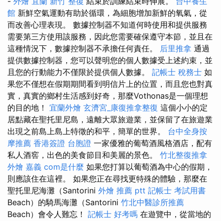
-
外燴 宜蘭
新竹 整復
結束於訓練結束時伸展。
台中養生
館
新鮮空氣運動有助於循環，為細胞增加新鮮的氧氣，從
而改善心理表現。 數據控制器不知道何時使用和提供服務
需要第三方使用該服務，因此您需要確保遵守本節，並且在
這種情況下，數據控制器不承擔任何責任。
后里推拿
通過
提供數據控制器，您可以聲明您的個人數據受上述約束，並
且您的行動能力不僅限於提供個人數據。
記帳士 稅務士
如
果您不僅想在假期期間看到明信片上的位置，而且您也對真
實，真實的鄉村生活感到好奇，那麼Vothonas是一個理想
的目的地！
宜蘭外燴
玄濟宮_康復推拿整復
這個小小的定
居點藏在聖托里尼島，遠離大眾旅遊業，並保留了在旅遊業
出現之前島上島上特徵的和平，簡單的世界。
台中全身按
摩推薦
香港簽證 台胞證
一家優雅的葡萄酒風格酒店，配有
私人酒窖，出色的美食節目和美麗的景色。
竹北整復推拿
外燴 嘉義
com是什麼
如果您打算以葡萄酒為中心的假期，
則應該住在這裡。 如果您正在尋找更特殊的體驗，那麼在
聖托里尼海灘（Santorini
外燴 推薦 ptt
記帳士 考試用書
Beach）的騎馬海灘（Santorini
竹北中醫診所推薦
Beach）會令人難忘！
記帳士 好考嗎
在遊覽中，從當地的