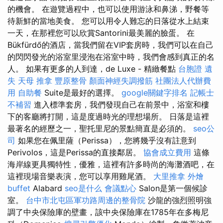
的機會。 在遊覽過程中，也可以使用游泳和鼻涕，野餐等
待新鮮的當地美食。 您可以用令人難忘的日落從水上結束
一天，在那裡您可以欣賞Santorini最美麗的臉蛋。 在
Bükfürdő的酒店，當我們留在VIP套房時，我們可以在自己
的閃閃發光的浴室里浸泡在浴室中時，我們會感到真正的名
人。 如果有更多的人到達，de Luxe - 精緻餐點
台胞證 遺
失
天母 推拿
豐原整骨
顏面神經失調撥筋
社團法人代辦費
用
自助餐
Suite是最好的選擇。
google關鍵字排名
記帳士
不補習
進入標準套房，我們發現自己在前景中，浴室和樓
下的客廳將打開，這是度過時光的理想場所。 日落是這裡
最著名的經歷之一，聖托里尼的景點簡直是必須的。
seo公
司
如果您在佩里薩（Perissa），您將幾乎沒有註意到
Perivolos，這是Perissa的直接鄰居。
協會成立費用
這條
海岸線更具獨特性，優雅，這裡有許多時尚的海灘酒吧，在
這裡現場音樂表演，您可以享用雞尾酒。
大里推拿
外燴
buffet
Alabard
seo是什么
會議點心
Salon是第一個候診
室。
台中市北屯區軍功路周邊的整骨院
沙龍的強烈照明強
調了中央保險庫的壁畫，該中央保險庫在1785年在多梅尼