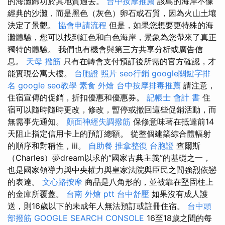
的海灘歸功於其地質過去。
台中按摩推薦
該島的海岸不像
經典的沙灘，而是黑色（灰色）卵石或石質，因為火山土壤
決定了景觀。
協會申請流程
但是，如果您想要更特殊的海
灘體驗，您可以找到紅色和白色海岸，景象為您帶來了真正
獨特的體驗。 我們也有機會與第三方共享分析或廣告信
息。
天母 撥筋
只有在轉會支付預訂後所需的官方確認，才
能實現公寓大樓。
台胞證 照片
seo行銷
google關鍵字排
名
google seo教學
素食 外燴
台中按摩排毒推薦
請注意，
住宿宣傳的促銷，折扣優惠和優惠券。
記帳士 會計 書
住
宿可以隨時隨時更改，修改，暫停或撤回這些促銷活動，而
無需事先通知。
顏面神經失調撥筋
保修意味著在抵達前14
天阻止指定信用卡上的預訂總額。 從整個建築綜合體輻射
的順序和對稱性，iii。
自助餐
推拿整復
台胞證
查爾斯
（Charles）夢dream以求的“國家古典主義”的基礎之一，
也是國家領導力與中央權力與皇家法院與臣民之間強烈依戀
的表達。
文心路按摩
商品是八角形的，並被靠在堅固柱上
的金庫所覆蓋。
台南 外燴 ptt
台中舒壓
如果沒有成人護
送，則16歲以下的未成年人無法預訂或註冊住宿。
台中頭
部撥筋
GOOGLE SEARCH CONSOLE
16至18歲之間的每