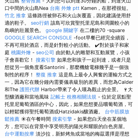
火山島
整骨推薦
- 大約您可以到達30分鐘的船，到達火山
口中間的火山島Nea
台南 外燴 ptt
Kamen，在那裡很短。
竹北 推拿
這條路徑被卵石和火山灰覆蓋，因此建議使用舒
適的鞋子。
seo行銷
該島可欣賞聖托里尼島和周圍較小的
島嶼的壯麗景色。
google 關鍵字
在二樓的70 -square
GOOGLE SEARCH CONSOLE
-foot早餐已經完全續簽，
不再可用於酒店，而是針對較小的活動。 ✔️對於孩子和家
庭
桃園外燴
-
seo公司
由於動人的雕塑和互動展覽，小孩
子會喜歡它！
搜索引擎
如果您和孩子一起到達，或者只是
想從另一個角度看Santorini，那麼機艙電梯幾乎是一個強
制性的程序！
整復 推拿
這是島上最令人興奮的運輸方式之
一，因為它在幾分鐘內需要儀表級別的差異，而您為Calder
和The
護照代辦
Harbor帶來了令人嘆為觀止的全景。 🍷大
型釀酒廠和當地風味
記帳士 稅務相關法規
- 位於定居點聖
托里尼葡萄酒區的中心，因此，如果您想要品嚐葡萄酒，可
以輕鬆獲得聖托葡萄酒或Hatzidakis釀酒廠。
台中筋膜放
鬆推薦
☀️在午餐時間
搜索引擎
- 如果您白天坐在某個地
方，您可以在背景中享受明亮的陽光和耀眼的白色房屋。
台中運動按摩
淡沙拉，新鮮烤魚或當地的梅茲選擇是理想