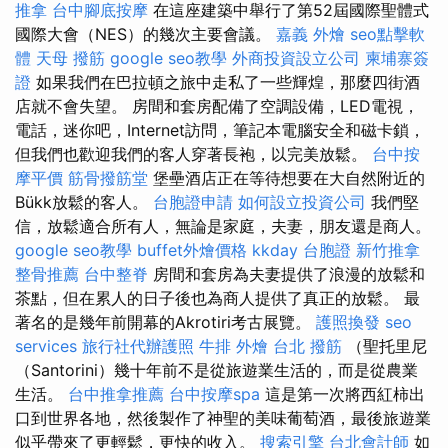
推拿
台中腳底按摩
在這座建築中舉行了第52屆國際聖體式
國際大會（NES）的幾次主要會議。
嘉義 外燴
seo點擊軟
體
天母 撥筋
google seo教學
外商投資設立公司
柬埔寨簽
證
如果我們在巴拉頓之旅中走私了一些輝煌，那麼四街酒
店就不會失望。 房間和套房配備了空調設備，LED電視，
電話，迷你吧，Internet訪問，筆記本電腦安全和磁卡鎖，
但我們也歡迎我們的客人穿著長袍，以完美放鬆。
台中按
摩平價
筋骨撥筋堂
堡壘酒店正在等待想要在大自然附近的
Bükk放鬆的客人。
台胞證申請
如何設立投資公司
我們堅
信，放鬆適合所有人，無論是家庭，夫妻，朋友還是商人。
google seo教學
buffet外燴價格
kkday 台胞證
新竹推拿
整骨推薦
台中整脊
房間和套房為夫妻提供了浪漫的放鬆和
茶點，但在累人的日子後也為商人提供了真正的放鬆。 最
著名的是幾年前開幕的Akrotiri考古展覽。
護照換發
seo
services
旅行社代辦護照
牛排 外燴
台北 撥筋
（聖托里尼
（Santorini）幾十年前不是從旅遊業生活的，而是從農業
生活。
台中推拿推薦
台中按摩spa
這是第一次將西紅柿出
口到世界各地，然後製作了神聖的美味葡萄酒，最後旅遊業
似乎帶來了更輕鬆，更快的收入。
搜索引擎
台北會計師
如