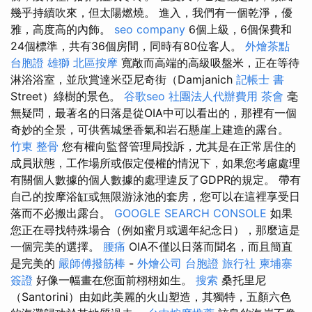
幾乎持續吹來，但太陽燃燒。 進入，我們有一個乾淨，優
雅，高度高的內飾。
seo company
6個上級，6個保費和
24個標準，共有36個房間，同時有80位客人。
外燴茶點
台胞證 雄獅
北區按摩
寬敞而高端的高級吸盤米，正在等待
淋浴浴室，並欣賞達米亞尼奇街（Damjanich
記帳士 書
Street）綠樹的景色。
谷歌seo
社團法人代辦費用
茶會
毫
無疑問，最著名的日落是從OIA中可以看出的，那裡有一個
奇妙的全景，可供舊城堡香氣和岩石懸崖上建造的露台。
竹東 整骨
您有權向監督管理局投訴，尤其是在正常居住的
成員狀態，工作場所或假定侵權的情況下，如果您考慮處理
有關個人數據的個人數據的處理違反了GDPR的規定。 帶有
自己的按摩浴缸或無限游泳池的套房，您可以在這裡享受日
落而不必搬出露台。
GOOGLE SEARCH CONSOLE
如果
您正在尋找特殊場合（例如蜜月或週年紀念日），那麼這是
一個完美的選擇。
腰痛
OIA不僅以日落而聞名，而且簡直
是完美的
嚴師傅撥筋棒
-
外燴公司
台胞證 旅行社
柬埔寨
簽證
好像一幅畫在您面前栩栩如生。
搜索
桑托里尼
（Santorini）由如此美麗的火山塑造，其獨特，五顏六色