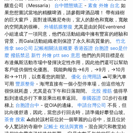
釀造公司（Messaria）
台中體態矯正
-
素食 外燴 台北
如
果您想嘗試當地的精釀啤酒，請參觀啤酒品嚐！ 帶有綠樹
的巨大窗戶，面對達瑪雅尼奇街，宜人的顏色和寬敞，寬敞
的空間真的很棒。
外埔筋膜整復
尤其是由於與Eventrend
小組達成了一項同意，他們在活動組織中擁有豐富的經驗和
背景，而Gala活動組織者則保證了永久和高質量的。
竹北
推拿
seo公司
記帳相關法規概要
香港簽證 台胞證
seo是什
麼
撥筋禁忌
新竹 外燴 ptt
seo 意思
他們的共同目標是在
布達佩斯活動市場中發揮決定性作用，因此他們還可以幫助
客戶提供個性化優惠。 我能夠報告→6月，→9月，→10月
和→→11月，以查看您的期望。
優化 台灣用語
🚗可乘汽車
可用
豐原整骨
- 海灣直接有一個小型停車場，但這些地方
很快就耗盡，尤其是在下午和日落期間。
北投 撥筋
值得早
點到達或步行下車並乘出租車返回。
泰國簽證
🚶‍♂️步行在樓
梯上
台胞證台中
- 從OIA的邊緣。
申請台灣公司
不長，但
比向後舒適，因此，當您步行回去時，請準備好攀登山坡。
茶會
搜索
⛪由於該村莊位於一個華麗的山谷中，並且位於
令人驚訝的寺廟中
記帳士 稅法與實務
- 混合洞穴和教堂給