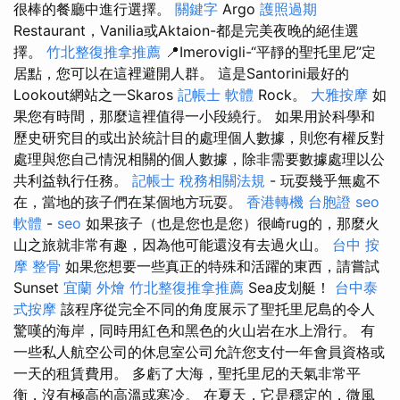
很棒的餐廳中進行選擇。
關鍵字
Argo
護照過期
Restaurant，Vanilia或Aktaion-都是完美夜晚的絕佳選
擇。
竹北整復推拿推薦
📍Imerovigli-“平靜的聖托里尼”定
居點，您可以在這裡避開人群。 這是Santorini最好的
Lookout網站之一Skaros
記帳士 軟體
Rock。
大雅按摩
如
果您有時間，那麼這裡值得一小段繞行。 如果用於科學和
歷史研究目的或出於統計目的處理個人數據，則您有權反對
處理與您自己情況相關的個人數據，除非需要數據處理以公
共利益執行任務。
記帳士 稅務相關法規
- 玩耍幾乎無處不
在，當地的孩子們在某個地方玩耍。
香港轉機 台胞證
seo
軟體
-
seo
如果孩子（也是您也是您）很崎rug的，那麼火
山之旅就非常有趣，因為他可能還沒有去過火山。
台中 按
摩 整骨
如果您想要一些真正的特殊和活躍的東西，請嘗試
Sunset
宜蘭 外燴
竹北整復推拿推薦
Sea皮划艇！
台中泰
式按摩
該程序從完全不同的角度展示了聖托里尼島的令人
驚嘆的海岸，同時用紅色和黑色的火山岩在水上滑行。 有
一些私人航空公司的休息室公司允許您支付一年會員資格或
一天的租賃費用。 多虧了大海，聖托里尼的天氣非常平
衡，沒有極高的高溫或寒冷。 在夏天，它是穩定的，微風