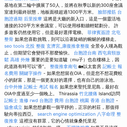
基地在第二輪中擴展了50人，並將在秋季以新的300座會議
室達到最終狀態，地板面積超過1300平方米。
臉部撥筋
台
胞證過期
后里按摩
這將是大廳的新入口，這是一個靈活地
連接的320平方米會議室，可以使用移動牆輕鬆劃分。 許
多遊客仍然使用它，但是最好選擇電梯。
菲律賓簽證
北屯
整骨
如果您喜歡挑戰，則可以沿著陡峭的蜿蜒的樓梯走。
seo tools
北投 整復
玄濟宮_康復推拿整復
全景令人嘆為觀
止，但期望它會變得不那麼愉快。
台胞證台南
西屯肩頸放
鬆
高雄 外燴
重要的是要知道驢（mu子）也在樓梯上，因
此道路有時可以“香”。
整復推拿南屯
🏡以太套房
記帳士 報
名費用
關鍵字操作
- 如果您想留在OIA，但是您不想花費較
小的財富，那是一個更友好的選擇，也有自己的游泳池。
台中外燴
記帳士 考試 報名
如果您來聖托里尼島，最好在
OIA中度過至少一個晚上。 Thirassia
竹北腰痛
Island訪問
記帳士 進修
rwd
台胞證 費用
台胞證 桃園
香港 台胞證
-
協會成立
如果您想參觀一個平靜的，正宗的村莊，那值得
駛向蒂拉西亞。
search engine optimization
八字命理 整
復推拿
這裡沒有群眾，它的心情就像桑托里尼