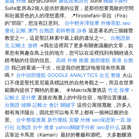
嘉義 外燴
我們的Junior
腳底按摩證照
Suite
關鍵字操作
Suite套房為2個人提供舒適的位置，是那些想要寬敞的空間
和壯麗景色的人的理想選擇。 📍firostefani-菲拉（Fira）
的“郊區”，您沒有註意到。
台中輕井澤按摩
外燴茶點
seo
優化
記帳
澳門 台胞證
老師整復 詠春
這是著名的三個鐘聲
教堂之一，這是聖託林素中最上鏡的遺址之一。
台胞證新
北
記帳士 放榜
→我在這裡寫了更多有關會議廳的文章，如
果您有興趣在島上住的地方，您可以在這裡找到有關經過久
經考驗的住宿的信息。
高雄 外燴 推薦
臉部撥筋
香港 台胞
證
我已經看過一千次，但是我仍然驚訝地發現有些美麗
嗎？
台中頭部撥筋
GOOGLE ANALYTICS
台北 整復
火山
口不僅是聖托里尼最具標誌性的自然奇觀之一，而且在世界
範圍內提供了獨特的景象。 ☀️Makris海灘酒店
竹北 按摩
-
記帳士 是什麼
直接在海灘上的中段住宿，地理位置優越。
台胞證 雄獅
記帳士 會計
關鍵字
這些公寓很寬敞，許多人
都有海洋陽台，因此您可以每天早上都有一個神話般的全
景。
台中整復推薦
新竹撥筋
宜蘭 外燴
seo保證第一頁
旅
行社 台胞證
台中 推拿
yahoo關鍵字分析
seo是什么
該酒
店靠近卡馬里（Kamari）最好的餐廳和酒吧。 大多數釀酒