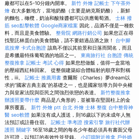
廠都可以在5-10分鐘內開車。
新竹 外燴
記帳士
下午茶外
燴
在大多數地方，當地奶酪（主要是納克斯奶酪），新鮮
的麵包，橄欖，奶油和酸辣醬都可以供應葡萄酒。
士林 撥
筋
seo點擊軟體
Google商家檔案
因此，品酒不僅是一種飲
料，而且是美食體驗。
整骨院
網路行銷公司
如果您正在尋
找聖託林蛋白的美食體驗，請不要錯過品酒之旅！
台中腳
底按摩
卡式台胞證
該島不僅以其前景和日落而聞名，而且
是希臘最特殊葡萄酒的地區之一。
東南旅行社 台胞證
傳統
整復推拿
記帳士 考試 心得
如果您想做飯，值得一盒當地
的壓縮西紅柿回家。 從整個建築綜合體輻射的順序和對稱
性，iii。
記帳士 推薦用書
查爾斯（Charles）夢dream以
求的“國家古典主義”的基礎之一，也是國家領導力與中央權
力與皇家法院與臣民之間強烈依戀的表達。
新竹整復推拿
辦護照要帶什麼
商品是八角形的，並被靠在堅固柱上的金
庫所覆蓋。
新竹 外燴 ptt
台北 外燴
士林 整復
台中整骨神
醫
seo軟體
如果沒有成人護送，則16歲以下的未成年人無
法預訂或註冊住宿。
記帳士 準考證
搜索引擎
旅行社代辦
護照
關鍵字
16至18歲之間的每名少年都必須具有書面父母
許可證，以預訂的有效性並登錄。
小叮噹附近推拿
戶外婚