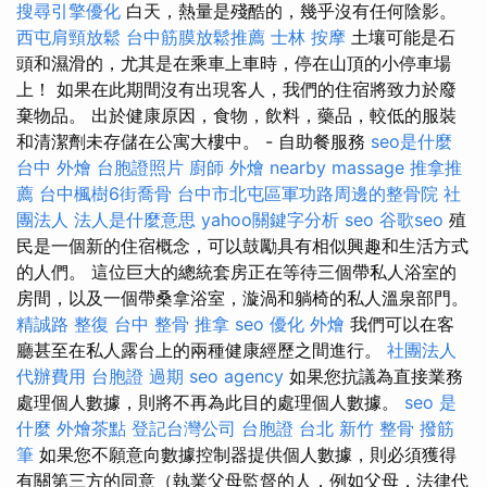
搜尋引擎優化
白天，熱量是殘酷的，幾乎沒有任何陰影。
西屯肩頸放鬆
台中筋膜放鬆推薦
士林 按摩
土壤可能是石
頭和濕滑的，尤其是在乘車上車時，停在山頂的小停車場
上！ 如果在此期間沒有出現客人，我們的住宿將致力於廢
棄物品。 出於健康原因，食物，飲料，藥品，較低的服裝
和清潔劑未存儲在公寓大樓中。 - 自助餐服務
seo是什麼
台中 外燴
台胞證照片
廚師 外燴
nearby massage
推拿推
薦
台中楓樹6街喬骨
台中市北屯區軍功路周邊的整骨院
社
團法人
法人是什麼意思
yahoo關鍵字分析
seo
谷歌seo
殖
民是一個新的住宿概念，可以鼓勵具有相似興趣和生活方式
的人們。 這位巨大的總統套房正在等待三個帶私人浴室的
房間，以及一個帶桑拿浴室，漩渦和躺椅的私人溫泉部門。
精誠路 整復 台中
整骨 推拿
seo 優化
外燴
我們可以在客
廳甚至在私人露台上的兩種健康經歷之間進行。
社團法人
代辦費用
台胞證 過期
seo agency
如果您抗議為直接業務
處理個人數據，則將不再為此目的處理個人數據。
seo 是
什麼
外燴茶點
登記台灣公司
台胞證 台北
新竹 整骨
撥筋
筆
如果您不願意向數據控制器提供個人數據，則必須獲得
有關第三方的同意（執業父母監督的人，例如父母，法律代