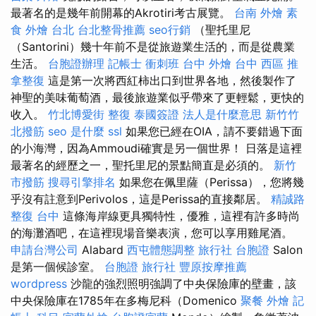
最著名的是幾年前開幕的Akrotiri考古展覽。
台南 外燴
素
食 外燴 台北
台北整骨推薦
seo行銷
（聖托里尼
（Santorini）幾十年前不是從旅遊業生活的，而是從農業
生活。
台胞證辦理
記帳士 衝刺班
台中 外燴
台中 西區 推
拿整復
這是第一次將西紅柿出口到世界各地，然後製作了
神聖的美味葡萄酒，最後旅遊業似乎帶來了更輕鬆，更快的
收入。
竹北博愛街 整復
泰國簽證
法人是什麼意思
新竹竹
北撥筋
seo 是什麼
ssl
如果您已經在OIA，請不要錯過下面
的小海灣，因為Ammoudi確實是另一個世界！ 日落是這裡
最著名的經歷之一，聖托里尼的景點簡直是必須的。
新竹
市撥筋
搜尋引擎排名
如果您在佩里薩（Perissa），您將幾
乎沒有註意到Perivolos，這是Perissa的直接鄰居。
精誠路
整復 台中
這條海岸線更具獨特性，優雅，這裡有許多時尚
的海灘酒吧，在這裡現場音樂表演，您可以享用雞尾酒。
申請台灣公司
Alabard
西屯體態調整
旅行社 台胞證
Salon
是第一個候診室。
台胞證 旅行社
豐原按摩推薦
wordpress
沙龍的強烈照明強調了中央保險庫的壁畫，該
中央保險庫在1785年在多梅尼科（Domenico
聚餐 外燴
記