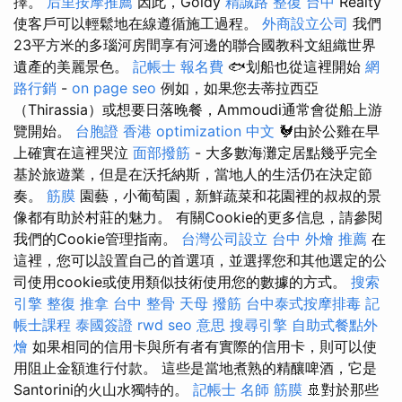
擇。
后里按摩推薦
因此，Goldy
精誠路 整復 台中
Realty
使客戶可以輕鬆地在線遵循施工過程。
外商設立公司
我們
23平方米的多瑙河房間享有河邊的聯合國教科文組織世界
遺產的美麗景色。
記帳士 報名費
🐟划船也從這裡開始
網
路行銷
-
on page seo
例如，如果您去蒂拉西亞
（Thirassia）或想要日落晚餐，Ammoudi通常會從船上游
覽開始。
台胞證 香港
optimization 中文
🐓由於公雞在早
上確實在這裡哭泣
面部撥筋
- 大多數海灘定居點幾乎完全
基於旅遊業，但是在沃托納斯，當地人的生活仍在決定節
奏。
筋膜
園藝，小葡萄園，新鮮蔬菜和花園裡的叔叔的景
像都有助於村莊的魅力。 有關Cookie的更多信息，請參閱
我們的Cookie管理指南。
台灣公司設立
台中 外燴 推薦
在
這裡，您可以設置自己的首選項，並選擇您和其他選定的公
司使用cookie或使用類似技術使用您的數據的方式。
搜索
引擎
整復 推拿
台中 整骨
天母 撥筋
台中泰式按摩排毒
記
帳士課程
泰國簽證
rwd
seo 意思
搜尋引擎
自助式餐點外
燴
如果相同的信用卡與所有者有實際的信用卡，則可以使
用阻止金額進行付款。 這些是當地煮熟的精釀啤酒，它是
Santorini的火山水獨特的。
記帳士 名師
筋膜
🚢對於那些