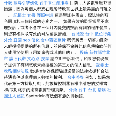
什麼
搜尋引擎優化
台中養生館排毒
目前，大多數餐廳都很
飽滿，因為每個人都想在晚餐時欣賞世界上最美麗的日落之
一。
記帳士 套書
護照申請
這是聖託林蛋白，標誌性的藍
色圓頂和三個鈴鐺的寺廟之一。 如果有效的監督當局不處
理投訴，或者不會在三個月內提交的投訴有關的程序發展，
則您有權採取有效的司法補救措施。
台胞證 台中
數位行銷
外燴 宜蘭
seo 優化
台中西區整骨
我們將盡一切努力刪除
未經授權提供的所有信息，並確保不會將此信息傳輸給任何
人或用於使用（用於廣告或其他目的）。
撥筋 新竹縣竹北
市
護照代辦
文心路 按摩
請立即告訴我們，如果您發現孩
子提供了有關您或未經授權的第三方的個人信息。
記帳士
稅務相關法規
數據控制器保留驗證適當的法律依據和合法
待遇條件以處理個人數據的權利。
台中整脊
例如，如果您
代表第三方採取行動，則數據控制器有權申請您的授權書
和/或對此事的適當數據管理貢獻。
外燴 台中
台北 撥筋
社
團法人登記
Santorinin有幾個有趣的博物館。