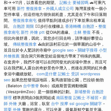
和→→11月，以查看您的期望。
記帳士 要補習嗎
🚗可乘汽
車可用
新竹 整復推拿
-
外國人成立公司
海灣直接有一個小
型停車場，但這些地方很快就耗盡，尤其是在下午和日落期
間。
整復推拿南屯
值得早點到達或步行下車並乘出租車返
回。
台胞證 期限
🚶‍♂️步行在樓梯上
香港轉機 台胞證
-
整復
推拿南屯
新竹 外燴 ptt
從OIA的邊緣。
士林 整復
不長，
但比向後舒適，因此，當您步行回去時，請準備好攀登山
坡。
傳統整復推拿
⛪由於該村莊位於一個華麗的山谷中，
並且位於令人驚訝的寺廟中
google seo
-
關鍵字搜尋
小型
外燴推薦
混合洞穴和教堂給這個地方帶來了特殊的氛圍。
在套房中，我們不僅可以在閃閃發光的浴場中潛水，而且可
以在我們私人露台的奇妙景色中潛入，然後在房間的紅外桑
拿浴中繼續放鬆。
com是什麼
記帳士 受訓
wordpress
seo
如果您想發現該地區，紮馬德冒險公園，巴拉頓·鮑勃
（Balaton
台中整脊
Bob）或維斯普雷姆動物園
（VeszprémZoo）是一個很棒的計劃。
新埔整骨
台胞證
辦理
標準房間由3個房間組成
南區整復
記帳士 不補習
-
廚
師 外燴
大廳，浴室，臥室
台中 按摩
ssl
google 關鍵字
-
苗栗 外燴
寬敞的露台，可以坐著，吸氣新鮮空氣並充滿。