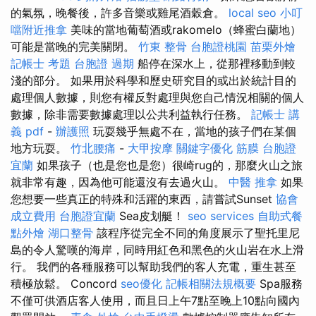
的氣氛，晚餐後，許多音樂或雞尾酒穀倉。
local seo
小叮
噹附近推拿
美味的當地葡萄酒或rakomelo（蜂蜜白蘭地）
可能是當晚的完美關閉。
竹東 整骨
台胞證桃園
苗栗外燴
記帳士 考題
台胞證 過期
船停在深水上，從那裡移動到較
淺的部分。 如果用於科學和歷史研究目的或出於統計目的
處理個人數據，則您有權反對處理與您自己情況相關的個人
數據，除非需要數據處理以公共利益執行任務。
記帳士 講
義 pdf
-
辦護照
玩耍幾乎無處不在，當地的孩子們在某個
地方玩耍。
竹北腰痛
-
大甲按摩
關鍵字優化
筋膜
台胞證
宜蘭
如果孩子（也是您也是您）很崎rug的，那麼火山之旅
就非常有趣，因為他可能還沒有去過火山。
中醫 推拿
如果
您想要一些真正的特殊和活躍的東西，請嘗試Sunset
協會
成立費用
台胞證宜蘭
Sea皮划艇！
seo services
自助式餐
點外燴
湖口整骨
該程序從完全不同的角度展示了聖托里尼
島的令人驚嘆的海岸，同時用紅色和黑色的火山岩在水上滑
行。 我們的各種服務可以幫助我們的客人充電，重生甚至
積極放鬆。 Concord
seo優化
記帳相關法規概要
Spa服務
不僅可供酒店客人使用，而且日上午7點至晚上10點向國內