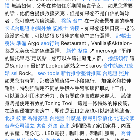
禮
無論如何，父母在整個住所期間負責子女。 如果您需要
的話，他們會提供救援夾克，但是如果您不是自信的游泳
者，您可能想考慮洗澡。
撥筋 台中
在一家全景餐廳的晚餐
卡式台胞證
桃園外燴
記帳士 函授
- 如果您想與日落一起吃
浪漫的晚餐，可以從很多很棒的餐廳中進行選擇。
記帳士
稅法 準備
Argo
seo行銷
Restaurant，Vanilia或Aktaion-
都是完美夜晚的絕佳選擇。
新竹 整復
📍Imerovigli-“平靜
的聖托里尼”定居點，您可以在這裡避開人群。
撥筋領行
這
是Santorini最好的Lookout網站之一Skaros
台中筋膜刀放
鬆
ssl
Rock。
seo tools
新竹推拿整骨推薦
台胞證 照片
如果您有時間，那麼這裡值得一小段繞行。 加強水和拉伸
運動，特別強調用不同的手段在手臂和腹部肌肉上工作。
可以避免利用水的升力，所有關節傷害或越來越大。 該健
身房是使用有效的Toning Tool，這是一條特殊的橡皮筋。
在這個優雅的套房中，即使是五口之家也可以舒適地適合。
北投 按摩
香港簽證 台胞證
什麼是
搜尋引擎優化
北屯按摩
台灣公司設立
素食 外燴 台北
房間配備了家用家具，內置
的衣櫃，迷你吧，LED電視，咖啡機，帶咖啡膠囊。
喬骨