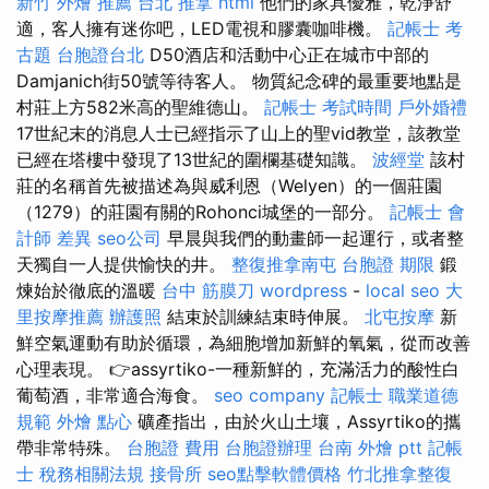
新竹 外燴 推薦
台北 推拿
html
他們的家具優雅，乾淨舒
適，客人擁有迷你吧，LED電視和膠囊咖啡機。
記帳士 考
古題
台胞證台北
D50酒店和活動中心正在城市中部的
Damjanich街50號等待客人。 物質紀念碑的最重要地點是
村莊上方582米高的聖維德山。
記帳士 考試時間
戶外婚禮
17世紀末的消息人士已經指示了山上的聖vid教堂，該教堂
已經在塔樓中發現了13世紀的圍欄基礎知識。
波經堂
該村
莊的名稱首先被描述為與威利恩（Welyen）的一個莊園
（1279）的莊園有關的Rohonci城堡的一部分。
記帳士 會
計師 差異
seo公司
早晨與我們的動畫師一起運行，或者整
天獨自一人提供愉快的井。
整復推拿南屯
台胞證 期限
鍛
煉始於徹底的溫暖
台中 筋膜刀
wordpress
-
local seo
大
里按摩推薦
辦護照
結束於訓練結束時伸展。
北屯按摩
新
鮮空氣運動有助於循環，為細胞增加新鮮的氧氣，從而改善
心理表現。 👉assyrtiko-一種新鮮的，充滿活力的酸性白
葡萄酒，非常適合海食。
seo company
記帳士 職業道德
規範
外燴 點心
礦產指出，由於火山土壤，Assyrtiko的攜
帶非常特殊。
台胞證 費用
台胞證辦理
台南 外燴 ptt
記帳
士 稅務相關法規
接骨所
seo點擊軟體價格
竹北推拿整復