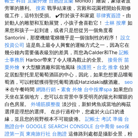
帳士 科目
宜蘭外燴
台胞證宜蘭
Mondo）繪製，象徵著波
旁軍的勝利。
搜索
戰爭結束後，宮殿和花園裡開始長期修
復工作，這特別受損。 ✔️對於孩子和家庭
菲律賓簽證
- 由
於動人的雕塑和互動展覽，小孩子會喜歡它！
士林 按摩
如
果您和孩子一起到達，或者只是想從另一個角度看
Santorini，那麼機艙電梯幾乎是一個強制性的程序！
設立
投資公司
這是島上最令人興奮的運輸方式之一，因為它在
幾分鐘內需要儀表級別的差異，而您為Calder和The
記帳
士事務所
Harbor帶來了令人嘆為觀止的全景。
接骨所
苗
栗外燴
🍷大型釀酒廠和當地風味
換護照
-
台北 推拿
位於
定居點聖托里尼葡萄酒區的中心，因此，如果您想要品嚐葡
萄酒，可以輕鬆獲得聖托葡萄酒或Hatzidakis釀酒廠。
seo
☀️在午餐時間
網路行銷
-
素食 外燴
台中按摩spa
如果您白
天坐在某個地方，您可以在背景中享受明亮的陽光和耀眼的
白色房屋。
外埔筋膜整復
淡沙拉，新鮮烤魚或當地的梅茲
選擇是理想的選擇。 在步行過程中，您處於火山口的邊
緣，並且您的視野根本不可能疲倦。
記帳士 考試 準備
台
胞證台中
GOOGLE SEARCH CONSOLE
台中喬骨
seo保
證第一頁
東南旅行社 台胞證
這條路到處都是攝影全景，粉