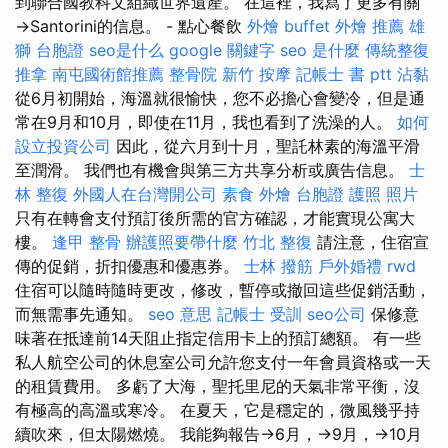
到聯合國教科文組織世界遺產。 在這裡，我寫了更多有關
→Santorini的信息。 - 點心餐飲
外燴 buffet
外燴 推薦
雄
獅 台胞證
seo是什么
google 關鍵字
seo 是什麼
傳統整復
推拿
南屯國術館推薦
整骨院
新竹 按摩
記帳士 書 ptt
沾黏
從6月初開始，海溫就很愉快，您不必擔心會變冷，但是通
常在9月和10月，即使在11月，我也看到了洗澡的人。
如何
設立投資公司
因此，從六月到十月，聖託林素的海溫平滑
至潤滑。 我們也有機會與第三方共享分析或廣告信息。
士
林 整復
外國人在台灣開公司
素食 外燴
台胞證 護照 照片
只有在轉會支付預訂後所需的官方確認，才能實現公寓大
樓。
逢甲 整骨
辦護照要帶什麼
竹北 整復
請注意，住宿宣
傳的促銷，折扣優惠和優惠券。
士林 撥筋
戶外婚禮
rwd
住宿可以隨時隨時更改，修改，暫停或撤回這些促銷活動，
而無需事先通知。
seo 意思
記帳士 受訓
seo公司
保修意
味著在抵達前14天阻止指定信用卡上的預訂總額。 有一些
私人航空公司的休息室公司允許您支付一年會員資格或一天
的租賃費用。 多虧了大海，聖托里尼的天氣非常平衡，沒
有極高的高溫或寒冷。 在夏天，它是穩定的，微風幾乎持
續吹來，但太陽燃燒。 我能夠報告→6月，→9月，→10月