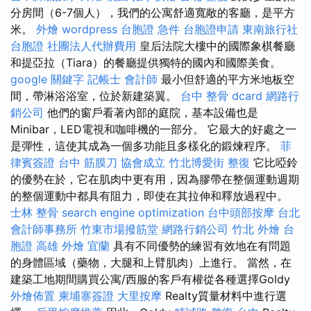
分房間（6-7個人），我們的公寓舒適寬敞的客廳，是平方
米。
外燴
wordpress
台胞證 急件
台胞證申請
東南旅行社
台胞證
社團法人代辦費用
皇后法院大樓中的國際象棋餐廳
和提亞拉（Tiara）的餐廳提供獨特的國內和國際美食。
google 關鍵字
記帳士 會計師
最小但舒適的平方米地板空
間，帶淋浴浴室，位於新建築翼。
台中 整骨 dcard
網路行
銷公司
他們的窗戶看著內部的庭院，基本設備也是
Minibar，LED電視和咖啡機的一部分。 它最大的好處之一
是彈性，這使其成為一個多功能且多樣化的鍛煉程序。
菲
律賓簽證
台中 筋膜刀
協會成立
竹北博愛街 整復
它比啞鈴
的優勢在於，它在肌肉中更有用，因為膠帶在整個運動週期
的整個運動中都具有阻力，即使在其拉伸和釋放過程中。
士林 整骨
search engine optimization
台中頭部按摩
台北
會計師事務所
竹東市場撥筋堂
網路行銷公司
竹北 外燴
台
胞證 高雄
外燴 宜蘭
具有不同優勢的練習有效地在有問題
的身體區域（藥物，大腿和上臂肌肉）上進行。 當然，在
建築工地期間購買公寓/西服的客戶有權從各種選擇Goldy
外燴佈置
柬埔寨簽證
大里按摩
Realty質量材料中進行選