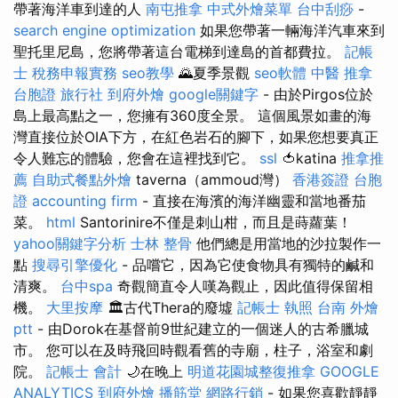
帶著海洋車到達的人
南屯推拿
中式外燴菜單
台中刮痧
-
search engine optimization
如果您帶著一輛海洋汽車來到
聖托里尼島，您將帶著這台電梯到達島的首都費拉。
記帳
士 稅務申報實務
seo教學
🌄夏季景觀
seo軟體
中醫 推拿
台胞證 旅行社
到府外燴
google關鍵字
- 由於Pirgos位於
島上最高點之一，您擁有360度全景。 這個風景如畫的海
灣直接位於OIA下方，在紅色岩石的腳下，如果您想要真正
令人難忘的體驗，您會在這裡找到它。
ssl
🍅katina
推拿推
薦
自助式餐點外燴
taverna（ammoud灣）
香港簽證 台胞
證
accounting firm
- 直接在海濱的海洋幽靈和當地番茄
菜。
html
Santorinire不僅是刺山柑，而且是蒔蘿葉！
yahoo關鍵字分析
士林 整骨
他們總是用當地的沙拉製作一
點
搜尋引擎優化
- 品嚐它，因為它使食物具有獨特的鹹和
清爽。
台中spa
奇觀簡直令人嘆為觀止，因此值得保留相
機。
大里按摩
🏛️古代Thera的廢墟
記帳士 執照
台南 外燴
ptt
- 由Dorok在基督前9世紀建立的一個迷人的古希臘城
市。 您可以在及時飛回時觀看舊的寺廟，柱子，浴室和劇
院。
記帳士 會計
🌙在晚上
明道花園城整復推拿
GOOGLE
ANALYTICS
到府外燴
播筋堂
網路行銷
- 如果您喜歡靜靜