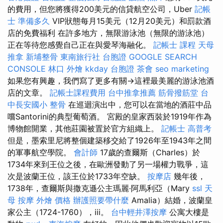
的費用，但您將獲得200美元的信貸航空公司，Uber
記帳
士 準備多久
VIP狀態每月15美元（12月20美元）和罰款酒
店的免費福利 在許多地方，無限游泳池（無限的游泳池）
正在等待您感覺自己正在與愛琴海融化。
記帳士 課程
天母
推拿
新埔整骨
東南旅行社 台胞證
GOOGLE SEARCH
CONSOLE
林口 外燴
kkday 台胞證
茶會
seo marketing
如果您有興趣，我們寫了更多有關→這裡最美麗的游泳池酒
店的文章。
記帳士課程費用
台中推拿推薦
筋骨撥筋堂
台
中長安國小 整骨
在巡迴演出中，您可以在當地的酒莊中品
嚐Santorini的典型葡萄酒。 宮殿的皇家西裝於1919年作為
博物館開業，其他莊園被置於官方組織上。
記帳士 高普考
但是，墨索里尼將整個建築移交給了1926年至1943年之間
的軍事航空學院。
會計師
17歲的查爾斯（Charles）於
1734年來到王位之後，在歐洲發動了另一場權力戰爭，這
次是波蘭王位，該王位於1733年空缺。
按摩店
幾年後，
1738年，查爾斯與撒克遜公主瑪麗·阿馬利亞（Mary
ssl
天
母 按摩
外燴 價格
辦護照要帶什麼
Amalia）結婚，波蘭皇
家公主（1724-1760），iii。
台中輕井澤按摩
公寓大樓是