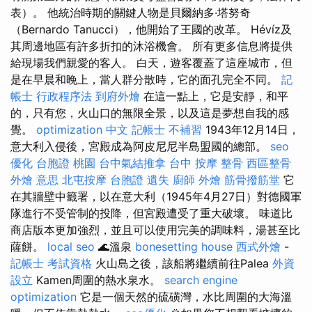
表）。 他統治時期的關鍵人物是貝爾納多·塔努奇
（Bernardo Tanucci），他開始了王國的改革。 Hévíz及
其周邊地區有許多折扣的沐浴機會。 所有更多信息將提供
給現場我們親愛的客人。 白天，遊客覆蓋了這座城市，但
是在早晨和晚上，當人群分散時，它的面孔完全不同。
記
帳士 行政程序法
到府外燴
在這一點上，它是安靜，和平
的，只有您，火山口的無限全景，以及這是夢想自我的感
覺。
optimization 中文
記帳士 不補習
1943年12月14日，
意大利入侵後，宮殿成為阿皮尼尼半島盟國的總部。
seo
優化
台胞證 桃園
台中氣結推拿
台中 按摩 整骨
西區整骨
外燴 意思
北屯按摩
台胞證 遺失
廚師 外燴
筋骨撥筋堂
它
在其牆壁中籤署，以在意大利（1945年4月27日）對德國軍
隊進行不受管制的投降，但宮殿遭受了重大破壞。 味道比
商店版本更加強烈，並且可以使用完美的調味料，湯甚至比
薩餅。
local seo
🌊溫泉
bonesetting house
西式外燴
-
記帳士 考試資格
火山島之後，該船將繼續前往Palea
外資
設立
Kamen周圍的熱水泉水。
search engine
optimization
它是一個天然的硫磺灣，水比周圍的大海溫