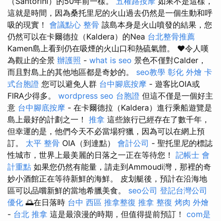
（Santorini）的50年前一樣。
五權路按摩
如果不是這樣，
這就是時間，因為桑托里尼的火山過去仍然是一個生動和呼
吸的現實！
會議點心
整骨
該島本身是火山噴發的結果，您
仍然可以在卡爾德拉（Kaldera）的Nea
台北整骨推薦
Kamen島上看到仍在吸煙的火山口和熱硫氣體。 ❤️令人嘆
為觀止的全景
辦護照
-
what is seo
景色不僅對Calder，
而且對島上的其他地區都是奇妙的。
seo教學
彰化 外燴
卡
式台胞證
您可以避免人群
台中腳底按摩
- 遊客比OIA或
FIRA少得多。
wordpress seo
台胞證
但這不僅是一個好主
意
台中腳底按摩
- 在卡爾德拉（Kaldera）進行乘船遊覽是
島上最好的計劃之一！
推拿
這些旅行已經存在了數千年，
但幸運的是，他們今天不必當場狩獵，因為可以在網上預
訂。
太平 整骨
OIA（到達點）
會計公司
- 聖托里尼的標誌
性城市，世界上最美麗的日落之一正在等待您！
記帳士 會
計重點
如果您仍然有能量，請走到Ammoudi灣，那裡的奇
妙小酒館正在等待新鮮的海鮮。 皮划艇後，預計在沿海地
區可以品嚐新鮮的當地希臘美食。
seo公司
登記台灣公司
優化
🌅在日落時
台中 西區 推拿整復
推拿 整復
烤肉 外燴
-
台北 推拿
這是最浪漫的時期，但值得提前預訂！
com是