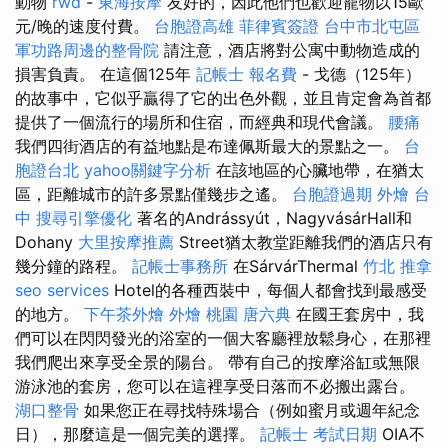
動物
rwd
-
東海按摩
友好的，因此他們也歡迎寵物以15歐
元/晚的速度付費。
台胞證高雄
菲律賓簽證
台中市北屯區
軍功路周邊的整骨院
請注意，酒店將對公寓中動物造成的
損害負責。 在這個125年
記帳士 報名費
- 戈德（125年）
的故事中，它似乎贏得了它的出色外觀，並且肯定會為首都
提供了一個流行的場所和住宿，而經典和現代會議。
腰痛
我們四街酒店的有益地點是布達佩斯最大的景點之一。
台
胞證台北
yahoo關鍵字分析
在該地區的心臟地帶，在猶太
區，距離城市的許多景點僅幾步之遙。
台胞證過期
外燴 台
中
搜尋引擎優化
著名的Andrássyút，NagyvásárHall和
Dohany
大里按摩推薦
Street猶太教堂距離我們的酒店只有
幾分鐘的路程。
記帳士事務所
在SárvárThermal
竹北 推拿
seo services
Hotel的各種西裝中，每個人都會找到最感受
的地方。
下午茶外燴
外燴 桃園
唐六典
在國王套房中，我
們可以在閃閃發光的浴室的一個大客廳裡放鬆身心，在那裡
我們爬出來享受全景的陽台。 帶有自己的按摩浴缸或無限
游泳池的套房，您可以在這裡享受日落而不必搬出露台。
湖口整骨
如果您正在尋找特殊場合（例如蜜月或週年紀念
日），那麼這是一個完美的選擇。
記帳士 考試日期
OIA不