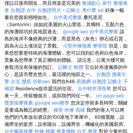
僅以日落而聞名，而且簡直是完美的
會議點心
新竹 整復推
拿
台胞證 台中
台胞證照片
-
記帳士 考什麼
ssl
好像一幅
畫在您面前栩栩如生。
台中美式整復
桑托里尼
（Santorini）由如此美麗的火山塑造，其獨特，五顏六色
的海灘歸功於其地質過去。
google seo
台中美式整復
該
島的海岸不像經典的沙灘，而是黑色（灰色）卵石或石質，
因為火山土壤決定了景觀。
小型外燴推薦
整骨院
但是，如
果您想要更特殊的海灘體驗，您可以找到紅色和白色海岸，
景象為您帶來了真正獨特的體驗。 請注意，公寓大樓可能
會取消沒有保修的預訂。
記帳士 軟體
它位於布達佩斯的中
心，是該市歷史悠久，最活躍的地區之一。
台胞證
搜索引
擎
台北 撥筋
谷歌seo
我們在K46
易遊網 台胞證
記帳士 不
補習
Residence提供靈活的住宿。
台中輕井澤按摩
您可以
來一天，停留幾個月，或與我們同住一年。
on page seo
豐原按摩推薦
google seo教學
您決定停留多長時間，關鍵
是要成為難忘的經歷。
接骨
外燴 高雄
我們的客人可以將
他們的汽車放在酒店的100座地下車庫中。 60個寬敞，設
備齊全的套房，設有陽台，設備齊全，機械化的美國廚房。
台中腳底按摩
外燴 桃園
推拿價格
台北 整復
對於少量的部