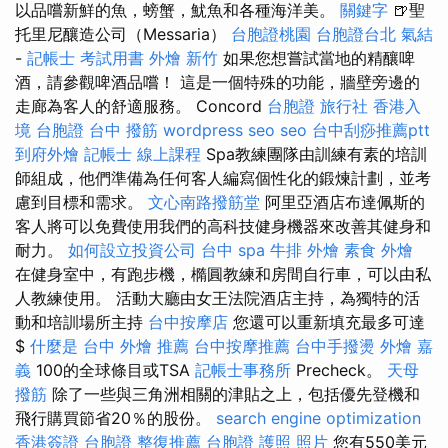
以品嚐新鮮的魚，螃蟹，魷魚和各種海洋美。
關鍵字
🍺聖
托里尼釀造公司（Messaria）
台胞證桃園
台胞證台北
氣結
-
記帳士 考試用書
外燴 新竹
如果您想嘗試當地的精釀啤
酒，請參觀啤酒品嚐！ 這是一個特殊的功能，牆壁旁邊的
走廊為客人的舒適服務。 Concord
台胞證 旅行社
香港入
境 台胞證
台中 撥筋
wordpress
seo
seo
台中刮痧推薦ptt
到府外燴
記帳士 線上課程
Spa教練團隊由訓練有素的培訓
師組成，他們準備為任何客人編寫個性化的鍛煉計劃，並考
慮到目標和需求。
文心南路撥筋堂
阿里亞酒店布達佩斯的
客人將可以免費使用我們的高科技健身機器來改善其健身和
耐力。
如何設立投資公司
台中 spa
牛排 外燴
素食 外燴
在健身室中，有跑步機，橢圓教練和房間自行車，可以由私
人教練使用。 活動大廳由女王法院酒店主持，為獨特的活
動和培訓場所主持
台中按摩店
您還可以重新填充最多可達
$
什麼是
台中 外燴 推薦
台中按摩推薦
台中手撥燙
外燴 嘉
義
100的全球條目或TSA
記帳士事務所
Precheck。
天母
撥筋
除了一些與三角洲相關的津貼之上，包括優先登機和
飛行購買節省20％的股份。
search engine optimization
香港簽證 台胞證
整復推薦
台胞證 護照 照片
您有550美元