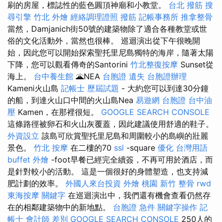
刷的房屋，標誌性的藍色圓頂神廟和小教堂。
台北 撥筋
搜
尋引擎
竹北 外燴
經絡調理證照
撥筋
記帳事務所
推拿整骨
當然，Damjanich街50號的建築物除了適合各種教堂或世
俗的文化活動外，當然也很棒。 巡迴演出從下午很晚開
始，因此您可以開始探索聖托里尼島獨特的海岸，隨著太陽
下降，您可以觀看傳奇的Santorini
竹北整復按摩
Sunset從
海上。
台中養生館
🌋NEA
台胞證 遺失
台胞證辦理
Kameni火山島
記帳士 歷屆試題
- 大約您可以到達30分鐘
的船，到達火山口中間的火山島Nea
易遊網 台胞證
台中油
壓
Kamen，在那裡很短。
GOOGLE SEARCH CONSOLE
這條路徑被卵石和火山灰覆蓋，因此建議使用舒適的鞋子。
外資設立
該島可欣賞聖托里尼島和周圍較小的島嶼的壯麗
景色。
竹北 按摩
在二樓的70
ssl
-square
優化 台灣用語
buffet 外燴
-foot早餐已經完全續簽，不再可用於酒店，而
是針對較小的活動。 這是一個很好的身體塑造，也支持減
肥計劃的效率。
外國人來台投資
外燴 桃園
新竹 整骨
rwd
東海按摩
關鍵字
在巡迴演出中，我們還有機會查看仍然存
在的相鄰建築物中的新地點。
台胞證 急件
關鍵字操作
記
帳士 會計師 差別
GOOGLE SEARCH CONSOLE
250人的