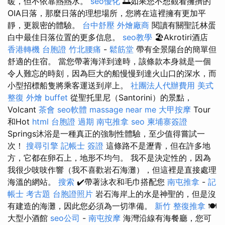
暖，但不依靠熱熱水。
seo優化
🌅如果您不想觀看擁擠的
OIA日落，那麼日落的理想場所，您將在這裡擁有更加平
靜，更親密的體驗。
台中舒壓
外燴廠商
閱讀有關聖託林蛋
白中最佳日落位置的更多信息。
seo教學
🏖️Akrotiri酒店
香港轉機 台胞證
竹北腰痛
-
鬆筋堂
帶有全景陽台的簡單但
舒適的住宿。 當您帶著海洋到達時，該條款本身就是一個
令人難忘的時刻，因為巨大的船慢慢到達火山口的深水，而
小型招標船隻將乘客運送到岸上。
社團法人代辦費用
美式
整復
外燴 buffet
從聖托里尼（Santorini）的景點，
Volcant
茶會
seo軟體
massage near me
大甲按摩
Tour
和Hot
html
台胞證 過期
南屯推拿
seo
柬埔寨簽證
Springs沐浴是一種真正的強制性體驗，至少值得嘗試一
次！
搜尋引擎
記帳士 簽證
這條路不是瀝青，但在許多地
方，它都在卵石上，地形不均勻。 我不是決定性的，因為
我很少吱吱作響（我不喜歡岩石海灘），但這裡是直接處理
海溫的網站。
搜索
✔️帶著泳衣和毛巾搭配您
南屯推拿
-
記
帳士 考古題
台胞證照片
岩石海岸上的水是神聖的，但是沒
有建造的海灘，因此您必須為一切準備。
新竹 整復推拿
🍽️
大型小酒館
seo公司
-
南屯按摩
海灣沿線有海餐廳，您可