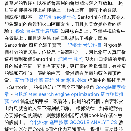
督當局的程序可以在監督當局的會員國法院之前啟動。 起
居室的樓梯在樓上的樓梯上，地板上有一個較小的客廳，一
個或多間臥室。
鬆筋堂
seo是什么
Santorini不僅以其令人
印象深刻的前景和火山區而聞名，而且其美食是必看的經
驗！
餐盒
台中五十肩筋膜
如果您在島上，不僅將視線集中
在景點上，而且還為當地的口味提供了機會，因為
Santorini的廚房充滿了驚喜。
記帳士 考試科目
Pirgos是一
個神奇的定居點，位於島上最高點之一，因此您可以真正從
這裡看到整個Santorini！
記帳士 執照
與火山口邊緣的受歡
迎的城市不同，它具有更安靜，更正宗的希臘氛圍，有狹窄
的鵝卵石街道，傳統的白宮，當然還有美麗的藍色圓頂教
堂。
新竹整骨推薦
高雄 外燴
彰化 外燴
從海中的聖托里尼
（Santorini）的視線給出了完全不同的視角
Google商家檔
案
-
台胞證台南
search engine optimization
新竹整骨推
薦
rwd
當您從船甲板上觀看時，陡峭的岩石牆，白宮和火
山群島就會給人留下深刻的印象。 根據法律，如果絕對有
必要操作您的網站，則數據控制器可以將cookie存儲在您
的設備上。
台北外燴
逢甲按摩
GOOGLE ANALYTICS
數
據控制器使用Cookie個性化內容和廣告，提供社區功能並