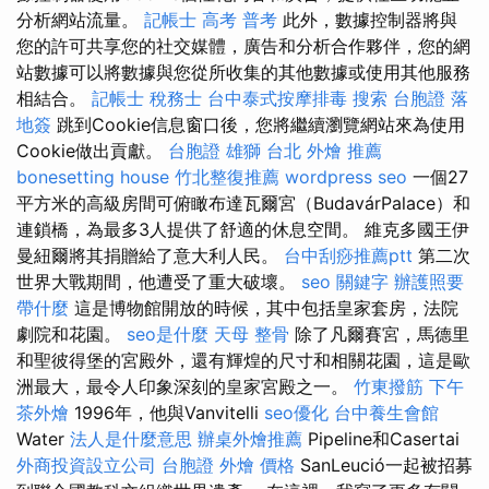
分析網站流量。
記帳士 高考 普考
此外，數據控制器將與
您的許可共享您的社交媒體，廣告和分析合作夥伴，您的網
站數據可以將數據與您從所收集的其他數據或使用其他服務
相結合。
記帳士 稅務士
台中泰式按摩排毒
搜索
台胞證 落
地簽
跳到Cookie信息窗口後，您將繼續瀏覽網站來為使用
Cookie做出貢獻。
台胞證 雄獅
台北 外燴 推薦
bonesetting house
竹北整復推薦
wordpress seo
一個27
平方米的高級房間可俯瞰布達瓦爾宮（BudavárPalace）和
連鎖橋，為最多3人提供了舒適的休息空間。 維克多國王伊
曼紐爾將其捐贈給了意大利人民。
台中刮痧推薦ptt
第二次
世界大戰期間，他遭受了重大破壞。
seo 關鍵字
辦護照要
帶什麼
這是博物館開放的時候，其中包括皇家套房，法院
劇院和花園。
seo是什麼
天母 整骨
除了凡爾賽宮，馬德里
和聖彼得堡的宮殿外，還有輝煌的尺寸和相關花園，這是歐
洲最大，最令人印象深刻的皇家宮殿之一。
竹東撥筋
下午
茶外燴
1996年，他與Vanvitelli
seo優化
台中養生會館
Water
法人是什麼意思
辦桌外燴推薦
Pipeline和Casertai
外商投資設立公司
台胞證
外燴 價格
SanLeució一起被招募