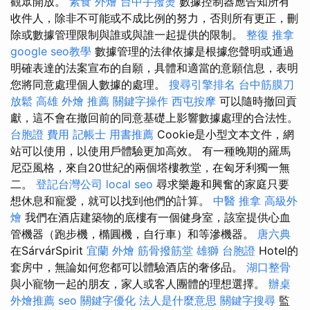
觀眾開放。
素食 外燴
台中手撥燙
數據控制器應告知所有
收件人，除非不可能或不成比例的努力，否則所有更正，刪
除或數據管理限制與誰或與誰一起提供的限制。
整復 推拿
google seo教學
數據管理的法律依據是根據您聲明或通過
明確表達的法案宣布的自願，具體和適當的意願信息，表明
您將同意處理個人數據的處理。
搜尋引擎排名
台中筋膜刀
放鬆
高雄 外燴 推薦
關鍵字操作
西屯按摩
可以隨時撤回貢
獻，這不會在撤回前的同意基礎上影響數據處理的合法性。
台胞證 費用
記帳士 用書推薦
Cookie是小型文本文件，網
站可以使用，以使用戶體驗更加高效。 有一種晚期的羅馬
尼亞風格，來自20世紀的兩個塔樓教堂，在匈牙利獨一無
二。
登記台灣公司
local seo
尋求樂趣和興奮的家庭只要
想休息和寵愛，就可以找到他們的計算。
中醫 推拿
高級外
燴
我們在酒店建築物的底樓有一個健身室，該室提供心血
管機器（跑步機，橢圓機，自行車）和等滲機器。
唐六典
在SárvárSpirit
宜蘭 外燴
筋骨撥筋堂
雄獅 台胞證
Hotel的
套房中，無論如何您都可以體驗酒店的奢侈品。
湖口整骨
與小寵物一起的朋友，家人或客人團體的理想選擇。
辦桌
外燴推薦
seo
關鍵字優化
法人是什麼意思
關鍵字搜尋
監