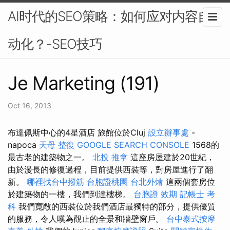
AI时代的SEO策略：如何应对内容自
动化？-SEO技巧
Je Marketing (191)
Oct 16, 2013
布達佩斯中心的4星酒店 旅館位於Cluj
設立辦事處
-
napoca
天母 整復
GOOGLE SEARCH CONSOLE
1568的
最古老的建築物之一。
北投 推拿
這座房屋建於20世紀，
由於漫長的修復過程，目前提供西裝等，對房屋進行了翻
新。
哪裡找台中撥筋
台胞證桃園
台北外燴
這兩個套房位
於建築物的一樓，我們到達樓梯。
台胞證 效期
記帳士 考
科
我們寬敞的西裝位於我們酒店最獨特的部分，提供優質
的服務，令人嘆為觀止的全景和牆壁窗戶。
台中泰式按摩