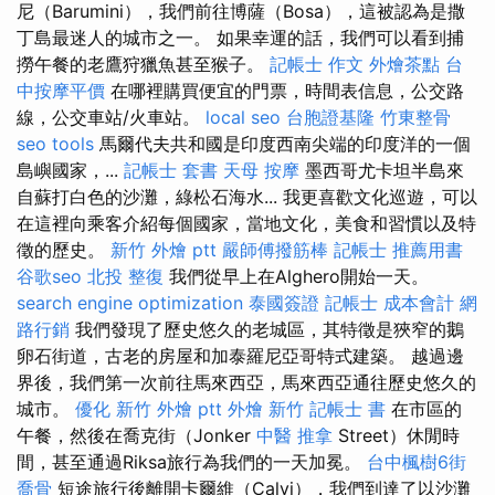
尼（Barumini），我們前往博薩（Bosa），這被認為是撒
丁島最迷人的城市之一。 如果幸運的話，我們可以看到捕
撈午餐的老鷹狩獵魚甚至猴子。
記帳士 作文
外燴茶點
台
中按摩平價
在哪裡購買便宜的門票，時間表信息，公交路
線，公交車站/火車站。
local seo
台胞證基隆
竹東整骨
seo tools
馬爾代夫共和國是印度西南尖端的印度洋的一個
島嶼國家，...
記帳士 套書
天母 按摩
墨西哥尤卡坦半島來
自蘇打白色的沙灘，綠松石海水... 我更喜歡文化巡遊，可以
在這裡向乘客介紹每個國家，當地文化，美食和習慣以及特
徵的歷史。
新竹 外燴 ptt
嚴師傅撥筋棒
記帳士 推薦用書
谷歌seo
北投 整復
我們從早上在Alghero開始一天。
search engine optimization
泰國簽證
記帳士 成本會計
網
路行銷
我們發現了歷史悠久的老城區，其特徵是狹窄的鵝
卵石街道，古老的房屋和加泰羅尼亞哥特式建築。 越過邊
界後，我們第一次前往馬來西亞，馬來西亞通往歷史悠久的
城市。
優化
新竹 外燴 ptt
外燴 新竹
記帳士 書
在市區的
午餐，然後在喬克街（Jonker
中醫 推拿
Street）休閒時
間，甚至通過Riksa旅行為我們的一天加冕。
台中楓樹6街
喬骨
短途旅行後離開卡爾維（Calvi），我們到達了以沙灘