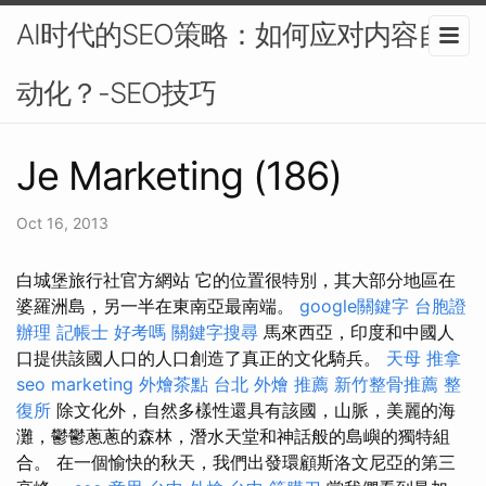
AI时代的SEO策略：如何应对内容自
动化？-SEO技巧
Je Marketing (186)
Oct 16, 2013
白城堡旅行社官方網站 它的位置很特別，其大部分地區在
婆羅洲島，另一半在東南亞最南端。
google關鍵字
台胞證
辦理
記帳士 好考嗎
關鍵字搜尋
馬來西亞，印度和中國人
口提供該國人口的人口創造了真正的文化騎兵。
天母 推拿
seo marketing
外燴茶點
台北 外燴 推薦
新竹整骨推薦
整
復所
除文化外，自然多樣性還具有該國，山脈，美麗的海
灘，鬱鬱蔥蔥的森林，潛水天堂和神話般的島嶼的獨特組
合。 在一個愉快的秋天，我們出發環顧斯洛文尼亞的第三