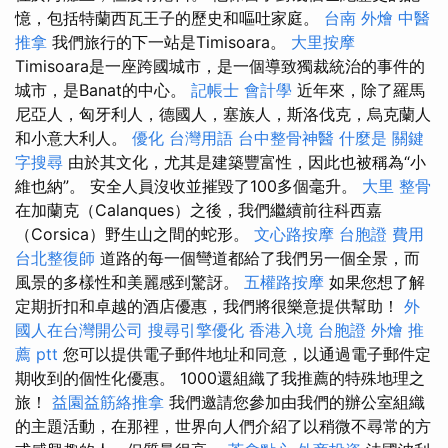
憶，包括特蘭西瓦王子的歷史和嘔吐家庭。
台南 外燴
中醫
推拿
我們旅行的下一站是Timisoara。
大里按摩
Timisoara是一座跨國城市，是一個導致獨裁統治的事件的
城市，是Banat的中心。
記帳士 會計學
近年來，除了羅馬
尼亞人，匈牙利人，德國人，塞族人，斯洛伐克，烏克蘭人
和小意大利人。
優化 台灣用語
台中整骨神醫
什麼是
關鍵
字搜尋
由於其文化，尤其是建築豐富性，因此也被稱為“小
維也納”。 安全人員沒收並摧毀了100多個毫升。
大里 整骨
在加蘭克（Calanques）之後，我們繼續前往科西嘉
（Corsica）野生山之間的蛇形。
文心路按摩
台胞證 費用
台北整復師
道路的每一個彎道都給了我們另一個全景，而
風景的多樣性和美麗感到驚訝。
五權路按摩
如果您想了解
定期折扣和卓越的酒店優惠，我們將很樂意提供幫助！
外
國人在台灣開公司
搜尋引擎優化
香港入境 台胞證
外燴 推
薦 ptt
您可以提供電子郵件地址和同意，以通過電子郵件定
期收到的個性化優惠。 1000還組織了我推薦的特殊地理之
旅！
益園益筋絡推拿
我們邀請您參加由我們的辦公室組織
的主題活動，在那裡，世界向人們介紹了以稍微不尋常的方