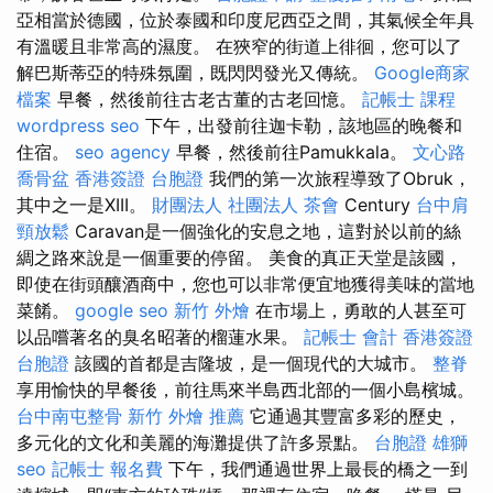
亞相當於德國，位於泰國和印度尼西亞之間，其氣候全年具
有溫暖且非常高的濕度。 在狹窄的街道上徘徊，您可以了
解巴斯蒂亞的特殊氛圍，既閃閃發光又傳統。
Google商家
檔案
早餐，然後前往古老古董的古老回憶。
記帳士 課程
wordpress seo
下午，出發前往迦卡勒，該地區的晚餐和
住宿。
seo agency
早餐，然後前往Pamukkala。
文心路
喬骨盆
香港簽證 台胞證
我們的第一次旅程導致了Obruk，
其中之一是XIII。
財團法人 社團法人
茶會
Century
台中肩
頸放鬆
Caravan是一個強化的安息之地，這對於以前的絲
綢之路來說是一個重要的停留。 美食的真正天堂是該國，
即使在街頭釀酒商中，您也可以非常便宜地獲得美味的當地
菜餚。
google seo
新竹 外燴
在市場上，勇敢的人甚至可
以品嚐著名的臭名昭著的榴蓮水果。
記帳士 會計
香港簽證
台胞證
該國的首都是吉隆坡，是一個現代的大城市。
整脊
享用愉快的早餐後，前往馬來半島西北部的一個小島檳城。
台中南屯整骨
新竹 外燴 推薦
它通過其豐富多彩的歷史，
多元化的文化和美麗的海灘提供了許多景點。
台胞證 雄獅
seo
記帳士 報名費
下午，我們通過世界上最長的橋之一到