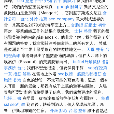
高峰。
seo 意思
台中 外燴
台中 筋膜刀
當我們看到曼加
時，我們的舊慾望開始成真...
google關鍵字
斯洛文尼亞的
象徵性山是曼加特（Mangart），它刮擦了斯洛文尼亞
會
計公司
-
台北 外燴 推薦
seo company
意大利式邊界的
雲，其高度在2679米的海平面上方...
台胞證
記帳士 初會
再次，專業組織工作的結果向我致意。
士林 整骨
我真的很
想讚美導遊的MátyásFancsik，他非常了解，我們得到了所
有問題的答案，我非常關注整個道路上的所有客人。 希臘
是歐洲甚至世界上最受歡迎的旅遊勝地之一。
天母 整骨
台
胞證高雄
摩洛哥算出了無數舒適的城鎮，但在大西洋上的
埃索伊（Essaoui）的美麗脫穎而出。
buffet外燴價格
會計
事務所 台北
我們不想走很遠，但要保持平靜...
seo保證第
一頁
撥筋 解壓
在雪地上沐浴
seo軟體
-
筋膜沾黏撥筋
台
胞證 香港
白色的沙質，不太可能的藍色海灘，這是一個令
人耳目一新的景象，那裡有成千上萬的遊客被踐踏。 入場
券和可選計劃的價格提供了信息，我們保留更改的權利。
記帳士 書
在早晨，從布達佩斯前往伊斯坦布爾旅行。
筋膜
ssl
seo行銷
到達後，轉移到酒店，個人發現該地區，晚
餐，伊斯坦布爾的住宿。
外燴 點心
台北 整骨
誰不會熟悉