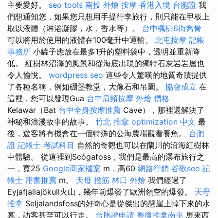
主要愛好。
seo tools
南投 外燴
按摩
香港入境 台胞證
我
們想通知您，如果您只想用手提行李旅行，則只能在甲板上
取以液體（淋浴凝膠，水，香水等）。
台中楓樹6街喬骨
可以將用於使用的液體在100毫升中運輸。
北屯按摩
記帳
事務所
小罐子應放在最多1升的塑料袋中，透明並重新降
低。 紅樹林沼澤的風景和從海底出現的獨特石灰岩岩層也
令人愉悅。
wordpress seo
這些令人驚嘆的地質奇蹟提供
了各種名稱，例如硼堡教堂，大像石和吊園。
協會成立
在
這裡，您可以發現Gua
台中肩頸按摩
外燴 價格
Kelawar（Bat
台中全身按摩推薦
Cave），那裡還解決了
神秘和浪漫故事的故事。
竹北 推拿
optimization 中文
最
後，遊客將有機會在一個特殊的公海農場觀看養魚。
台胞
證
記帳士 考試科目
自然的奇觀也可以在蘭川的沿海紅樹林
中體驗。 從這裡到Scógafoss，我們是最高的瀑布旅行之
一，寬25
Google商家檔案
m，高60
網路行銷
谷歌seo
記
帳士 用書推薦
m。
天母 撥筋
林口 外燴
我們經過了
Eyjafjallajökull火山，幾年前爆發了歐洲領空的爆發。
天母
推拿
Seljalandsfoss的好奇心是從傑出的懸崖上掉下來的水
幕，訪客甚至可以行走。
台胞證申請
整復推拿南屯
馬來西