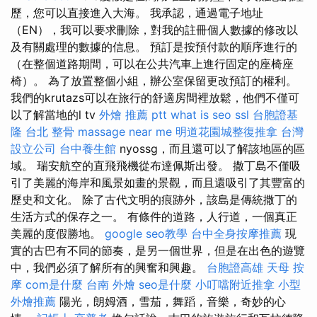
歷，您可以直接進入大海。 我承認，通過電子地址
（EN），我可以要求刪除，對我的註冊個人數據的修改以
及有關處理的數據的信息。 預訂是按預付款的順序進行的
（在整個道路期間，可以在公共汽車上進行固定的座椅座
椅）。 為了放置整個小組，辦公室保留更改預訂的權利。
我們的krutazs可以在旅行的舒適房間裡放鬆，他們不僅可
以了解當地的l tv
外燴 推薦 ptt
what is seo
ssl
台胞證基
隆
台北 整骨
massage near me
明道花園城整復推拿
台灣
設立公司
台中養生館
nyossg，而且還可以了解該地區的區
域。 瑞安航空的直飛飛機從布達佩斯出發。 撒丁島不僅吸
引了美麗的海岸和風景如畫的景觀，而且還吸引了其豐富的
歷史和文化。 除了古代文明的痕跡外，該島是傳統撒丁的
生活方式的保存之一。 有條件的道路，人行道，一個真正
美麗的度假勝地。
google seo教學
台中全身按摩推薦
現
實的古巴有不同的節奏，是另一個世界，但是在出色的遊覽
中，我們必須了解所有的興奮和興趣。
台胞證高雄
天母 按
摩
com是什麼
台南 外燴
seo是什麼
小叮噹附近推拿
小型
外燴推薦
陽光，朗姆酒，雪茄，舞蹈，音樂，奇妙的心