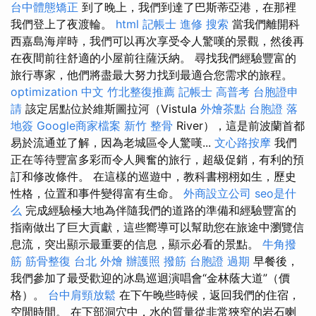
台中體態矯正
到了晚上，我們到達了巴斯蒂亞港，在那裡
我們登上了夜渡輪。
html
記帳士 進修
搜索
當我們離​​開科
西嘉島海岸時，我們可以再次享受令人驚嘆的景觀，然後再
在夜間前往舒適的小屋前往薩沃納。 尋找我們經驗豐富的
旅行專家，他們將盡最大努力找到最適合您需求的旅程。
optimization 中文
竹北整復推薦
記帳士 高普考
台胞證申
請
該定居點位於維斯圖拉河（Vistula
外燴茶點
台胞證 落
地簽
Google商家檔案
新竹 整骨
River），這是前波蘭首都
易於流通並了解，因為老城區令人驚嘆...
文心路按摩
我們
正在等待豐富多彩而令人興奮的旅行，超級促銷，有利的預
訂和修改條件。 在這樣的巡遊中，教科書栩栩如生，歷史
性格，位置和事件變得富有生命。
外商設立公司
seo是什
么
完成經驗極大地為伴隨我們的道路的準備和經驗豐富的
指南做出了巨大貢獻，這些嚮導可以幫助您在旅途中瀏覽信
息流，突出顯示最重要的信息，顯示必看的景點。
牛角撥
筋
筋骨整復
台北 外燴
辦護照
撥筋
台胞證 過期
早餐後，
我們參加了最受歡迎的冰島巡迴演唱會“金林蔭大道”（價
格）。
台中肩頸放鬆
在下午晚些時候，返回我們的住宿，
空閒時間。 在下部洞穴中，水的質量從非常狹窄的岩石喇