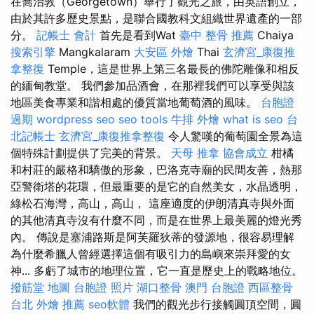
在喬治敦（Georgetown）舉行了觀光之旅，由英語創立，
由於其許多歷史景點，是聯合國教科文組織世界遺產的一部
分。
記帳士 會計
首先是看到Wat
臺中 整骨 推薦
Chaiya
搜索引擎
Mangkalaram
大安區 外燴
Thai
玄濟宮_康復推
拿整復
Temple，這是世界上第三名最長的佛陀雕像和相反
的緬甸教堂。 我們參加品酒會，在那裡我們可以享受與該
地區美食專業和諧相處的優質當地葡萄酒的風味。
台胞證
過期
wordpress seo
seo tools
牛排 外燴
what is seo
台
北記帳士
玄濟宮_康復推拿整復
令人驚嘆的葡萄園全景為這
個特殊計劃提供了完美的背景。
天母 推拿
協會成立
柑橘
和村莊的嚴格和驕傲的形象，巴洛克寺廟的民間友善，熱那
亞警衛塔的花環，但最重要的是它的自然美女，水晶透明，
綠松石海灣，高山，高山， 這座適度的伊朗清真寺與外面
的其他清真寺沒有什麼不同，而是在世界上最美麗的燈光秀
內。 傳說是塞浦路斯是阿芙羅狄蒂的發源地，很容易理解
為什麼希臘人曾經選擇這個有吸引力的島嶼來崇拜愛的女
神... 多虧了城市的地理位置，它一直是歷史上的戰略地位。
撥筋堂 地圖
台胞證 照片
湖口整骨
澳門 台胞證
西區整骨
台北 外燴 推薦
seo軟體
我們的觀光步行接觸圓頂空間，圓