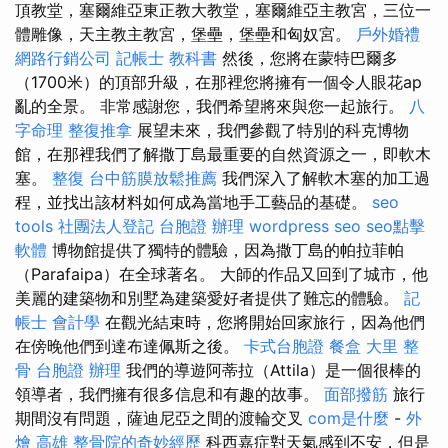
頂教堂，塞爾維亞東正教大教堂，塞爾維亞主教宮，三位一
體雕像，天主教主教宮，堡壘，堡壘和匈奴宮。
戶外婚禮
網路行銷公司
記帳士 教科書
然後，您將在蒙特巴爾多
（1700米）的頂部升級，在那裡您將擁有一個令人眼花ap
亂的全景。 非常感謝您，我們希望將來與您一起旅行。
八
字命理 整復推拿
展望未來，我們參觀了特別的科克博物
館，在那裡我們了解撒丁島最重要的自然資源之一，即軟木
塞。
整復
台中筋膜放鬆推薦
我們深入了解軟木塞的加工過
程，並找出該材料如何成為當地手工藝品的基礎。
seo
tools
社團法人登記
台胞證 辦理
wordpress seo
seo點擊
軟體
博物館提供了獨特的體驗，因為撒丁島的帕拉菲帕
（Parafaipa）在全球著名。 大師的作品又回到了城市，他
美麗的建築物和別墅為建築愛好者提供了難忘的體驗。
記
帳士 會計學
在觀光結束時，您將開始回家旅行，因為他們
在傍晚他們到達布達佩斯之後。
卡式台胞證
餐盒
大里 整
骨
台胞證 辦理
我們的導遊阿蒂拉（Attila）是一個很棒的
領導者，我們擁有很多信息和有趣的故事。
面部撥筋
旅行
期間沒有問題，薩迪尼亞之間的渡輪交叉
com是什麼
-
外
燴 高雄
整骨院的奇妙經歷
科西嘉症對天氣感到不安，但是