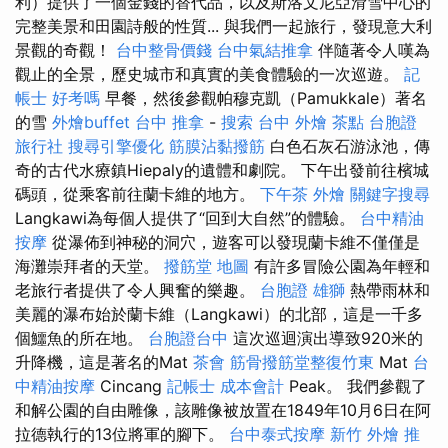
利）提供了一個金錢的替代品，以及斯洛文尼亞滑雪中心的
完整美景和田園詩般的性質... 與我們一起旅行，發現意大利
景觀的奇觀！
台中整骨價錢
台中氣結推拿
伴隨著令人嘆為
觀止的全景，歷史城市和真實的美食體驗的一次巡遊。
記
帳士 好考嗎
早餐，然後參觀帕穆克凱（Pamukkale）著名
的雪
外燴buffet
台中 推拿
-
搜索
台中 外燴 茶點
台胞證
旅行社
搜尋引擎優化
筋膜沾黏撥筋
白色石灰石游泳池，傳
奇的古代水療鎮Hiepaly的遺體和劇院。 下午出發前往檳城
碼頭，從乘客前往蘭卡維的地方。
下午茶 外燴
關鍵字搜尋
Langkawi為每個人提供了“回到大自然”的體驗。
台中精油
按摩
從瀑佈到神秘的洞穴，遊客可以發現蘭卡維不僅僅是
海灘崇拜者的天堂。
撥筋堂 地圖
有許多冒險公園為年輕和
老旅行者提供了令人興奮的樂趣。
台胞證 雄獅
熱帶雨林和
美麗的瀑布始於蘭卡維（Langkawi）的北部，這是一千多
個鱷魚的所在地。
台胞證台中
這次巡迴演出導致920米的
升降機，這是著名的Mat
茶會
筋骨撥筋堂整復竹東
Mat
台
中精油按摩
Cincang
記帳士 成本會計
Peak。 我們參觀了
和解公園的自由雕像，該雕像被放置在1849年10月6日在阿
拉德執行的13位將軍的腳下。
台中泰式按摩
新竹 外燴 推