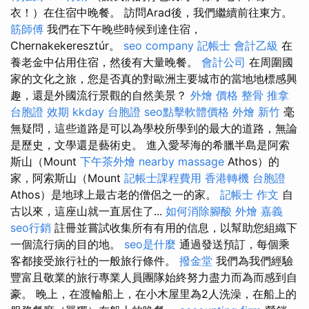
衣！）在住宿中晚餐。 訪問Arad後，我們繼續前往東方。
筋師傅
我們在下午晚些時候到達住宿，
Chernakekeresztúr。
seo company
記帳士 會計乙級
在
養老金中佔用住宿，然後有大量晚餐。
會計公司
在周圍國
家的文化之旅，您是否真的對歐洲主要城市的當地地標感興
趣，還是外國流行景觀的自然美景？
外燴 價格
整骨 推拿
台胞證 效期
kkday 台胞證
seo點擊軟體價格
外燴 新竹
毫
無疑問，這些道路是可以為學校所學到的最大的道路，無論
是歷史，文學還是藝術史。 進入愛琴海的希臘半島是阿索
斯山（Mount
下午茶外燴
nearby massage
Athos）的
家，阿索斯山（Mount
記帳士課程費用
香港轉機 台胞證
Athos）是地球上最古老的僧侶之一的家。
記帳士 作文
自
古以來，這座山就一直居住了...
如何消除腳酸
外燴 嘉義
seo行銷
註冊並嘗試收集所有有用的信息，以幫助您組織下
一個流行病的目的地。
seo是什麼
通過發送預訂，每個乘
客都接受旅行社的一般旅行條件。
撥金堂
我們為我們經驗
豐富且敬業的旅行專業人員團隊始終努力盡力而為而感到自
豪。 晚上，在渡輪船上，在小木屋里為2人洗澡，在船上的