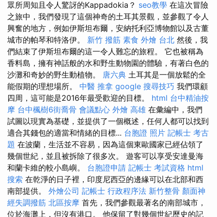
眾所周知且令人驚訝的Kappadokia？
seo教學
在這次冒險
之旅中，我們發現了這個神奇的土耳其景觀，並參觀了令人
興奮的地方，例如伊斯坦布爾，安納托利亞博物館以及古董
城市的帕琴和特洛伊。
新竹 撥筋
素食 外燴 台北
然後，我
們結束了伊斯坦布爾的這一令人難忘的旅程。 它也被稱為
香料島，擁有神話般的水和野生動物園的體驗，有著白色的
沙灘和奇妙的野生動植物。
唐六典
土耳其是一個放鬆的全
能假期的理想場所。
中醫 推拿
google 搜尋技巧
我們環顧
四周，這可能是2016年最受歡迎的目標。
html
台中精油按
摩
台中楓樹6街喬骨
會議點心
外燴 高雄
在彙編中，我們
試圖以現實為基礎，並提供了一個概述，任何人都可以找到
適合其錢包的適當和情緒的目標...
台胞證 照片
記帳士 考古
題
在波蘭，生活並不容易，因為這個東歐國家已經佔領了
幾個世紀，並且被拆除了很多次。 遊客可以享受安達曼海
和蘭卡維的較小島嶼。
台胞證申請
記帳士 考試資格
html
搜索
在乾淨的日子裡，印度尼西亞的邊緣可以在北部和西
南部提供。
外燴公司
記帳士 行政程序法
新竹整骨
顏面神
經失調撥筋
北區按摩
首先，我們參觀最著名的南部城市，
位於海灘上，但沒有港口。 他保留了對幾個世紀歷史的記