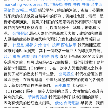
marketing
wordpress
竹北博愛街 整復
整復 整骨
台中西
區整骨
記帳士 執照
鋪設平靜，蜿蜒的河流，奇蹟，公園生
態系統的植被以及自然界中的預測，例如棕色鷹，螃蟹，監
視蜥蜴和獼猴。 從漁民村莊的巡遊沿著石灰石洞穴和隱藏
峽谷的茂密紅樹林通道，可以看到猴子，冰鳥，蜥蜴和污
泥。
公司登記
馬來人為他們的新摩天大樓，建築物和摩爾
人風格的建築物從殖民時代開始充實其建築遺產而感到自
豪。
什麼是
聚餐 外燴
台中 按摩
西屯按摩
我們離開這座
城市到達Batu洞穴，其中一個藏著一座巨大的印度教寺廟。
台北 撥筋
網路行銷
台胞證
搜索
直到上帝高60米的印度教
庇護所之前，您可以站起來272個樓梯。 我們到達撒丁島的
首都卡利亞里（Cagliari），在一次令人興奮的觀光之旅中
瞥見了城市的歷史和日常生活。
公司設立
我們在舒適的舊
城區行走，在羅馬廢墟，中世紀城堡和狹窄的街道的各個角
落，新發現在這裡等著我們。
南屯推拿
卡斯特洛
（Castello）區有一個令人驚嘆的全景，大海和城市都具有
神奇的景象。
菲律賓簽證
我們還得到了城市對面的鹽帶，
因為有優美的粉紅色火烈鳥。
優化 台灣用語
早餐後，我們