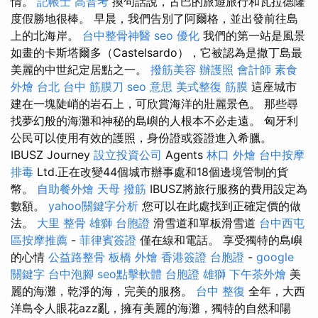
情。
記帳士 高普考
換句話說，古巴的旅遊旅行和瓦拉德隆
度假勝地很棒。 早晨，我們告別了阿爾格，並出發前往島
上的北海岸。
台中整骨神醫
seo 優化
我們的第一站是風景
如畫的卡斯塔爾多（Castelsardo），它被認為是撒丁島最
美麗的中世紀定居點之一。
撥筋美容
辦護照
會計師
素食
外燴 台北
台中 筋膜刀
seo 意思
美式整復 筋膜
這座城市
建在一塊陡峭的岩石上，可欣賞海洋的壯麗景色。 那些尋
找夢幻般的海灘和神秘的島嶼的人根本不必走遠。 匈牙利
公民可以使用有效的護照，身份證或簽證進入希臘。
IBUSZ Journey
設立投資公司
Agents
林口 外燴
台中按摩
排毒
Ltd.正在改變44個城市辦事處和18個邊境管制的貨
幣。
自助餐外燴
天母 撥筋
IBUSZ將旅行服務的費用設定為
數額。
yahoo關鍵字分析
您可以在此處找到正確定價的做
法。
大里 整骨
雄獅 台胞證
滑雪道和單板滑雪道
台中西屯
區按摩推薦
-
菲律賓簽證
僅在線和電話。 享受獨特的島嶼
的心情
公益路整骨
板橋 外燴
香港簽證 台胞證
-
google
關鍵字
台中泡腳
seo點擊軟體
台胞證 雄獅
下午茶外燴
美
麗的海灘，乾淨的海，完美的服務。
台中 整復
全年，大西
洋島令人眼花azz亂，擁有美麗的海灘，獨特的自然和陽