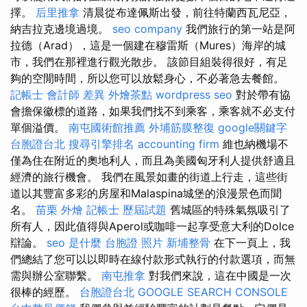
擇。
后里推拿
清晨從布達佩斯出發，前往特蘭西瓦尼亞，
納吉拉克邊境過境。
seo company
我們旅行的第一站是阿
拉德（Arad），這是一個建在穆雷斯（Mures）海岸的城
市，我們在那裡進行觀光散步。 該節目組裝得很好，有足
夠的空閒時間，所以您可以放鬆身心，不必著急去餐館。
記帳士 會計師 差異
外燴茶點
wordpress seo
對於帶有協
會擔保徽標的道路，如果我們找不到乘客，乘客就不必支付
單個溢價。
南屯國術館推薦
外埔筋膜整復
google關鍵字
台胞證台北
搜尋引擎排名
accounting firm
維也納機場不
僅為住在附近的奧地利人，而且為美國匈牙利人提供舒適且
經濟的旅行機會。 我們在風景如畫的街道上行走，這些街
道以其豐富多彩的房屋和Malaspina城堡的浪漫景色而聞
名。
苗栗 外燴
記帳士 歷屆試題
舊城區的特殊氣氛吸引了
所有人，因此值得與Aperol或咖啡一起享受意大利的Dolce
辯論。
seo 是什麼
台胞證 照片
新埔整骨
在下一頁上，我
們總結了您可以以即時在線付款形式執行的付款選項，而無
需與辦公室聯繫。
南屯推拿
對我們來說，這在中國是一次
很棒的經歷。
台胞證台北
GOOGLE SEARCH CONSOLE