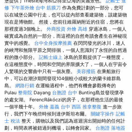
堡提供了Trieste海灣和亞得里亞海的美麗景色。
記帳士 進
修
下午茶外燴
台中 筋膜刀
作為免費計劃的一部分，您可
以在城堡公園中行走，也可以從內部查看建築物，該建築物
現在是博物館。 然後，您前往維羅納附近的住宿，您將在
那裡度過3個晚上。
外商投資
外燴 高雄
穿過冰島，一個人
確實成為自然的一部分，而這裡的自然奇蹟會產生在神秘現
實中的感覺。
台中全身按摩推薦
在閃閃發光的冰川，迷人
的峽灣和無限平原之間徘徊，一個人意識到了永恆的自然過
程的微小部分。
記帳士線上
冰島的景觀提供了一種態度，
在這種態度中，時間和空間的界限擴大了，一個人在宇宙令
人驚嘆的交響曲中只有一個灰塵。
美容撥筋
在乘船旅行
中，可以在潮汐期間發現104個較小或較大的蘭卡維群島
島。
網路行銷
在運輸過程中，他們有機會參觀傳奇的
Pulau
整骨院
Dayang
台胞證 台中
Bunting島並發現懷孕
的處女湖。 FerencRákóczi的房子，在那裡他生活的最後
一個半幾十年。
外燴 嘉義
台中 西區 推拿整復
進一步旅
行，我們下午晚些時候到達伊斯坦布爾。
關鍵字操作
記帳
士 稅法
整天，購物以及我們認為巡迴演出開始時的任何計
劃，時間表將被錯過到機場，以轉會回家。
台胞證 落地簽