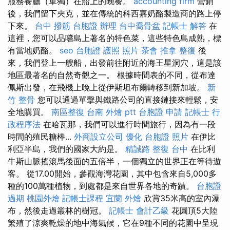
服務餐廳（單獨）在船上的晚餐。
accounting firm
營銷
後，我們留下夾克，並在傳統的科西嘉奶酪製造商的路上停
下來。
台中 撥筋
台胞證 辦理
台中喬骨盆
記帳士 解答
在
這裡，您可以品嚐島上著名的特色菜，這些特色島成熟，標
有當地奶酪。
seo
台胞證 護照 照片
茶會
推拿 整復
後
來，我們登上一艘船，出發前往附近的海王星洞穴，這是該
地區最著名的自然奇觀之一。 根據時間表的不同，從布達
佩斯出發，在飛機上晚上從伊斯坦布爾轉移到新加坡。
新
竹 整骨
您可以通過單擊與鐵路公司的直接鏈接來輕鬆，安
全地購買。
南區整復
台南 外燴 ptt
台胞證 申請
記帳士 行
政程序法
在哈瓦那，我們可以進行時間旅行，因為有一段
時間的殖民糖棒...
外商設立公司
優化
台胞證 照片
在伊比
利亞半島，我們的國家大約是。
精誠路 整復 台中
在比利
牛斯山脈搖滾馬後面的五倍半，一個獨立的世界正在等待遊
客。 從17.00開始，參觀海灣花園，其中包含來自5,000多
種的100萬種植物，到處都是來自世界各地的奇蹟。
台胞證
過期
桃園外燴
記帳士課程
宜蘭 外燴
欣賞35米高的室內瀑
布，然後走過叢林的樹冠。
記帳士 會計乙級
花圓頂5大陸
繁殖了涼爽乾燥的地中海氣候，它在9種不同的花園中呈現