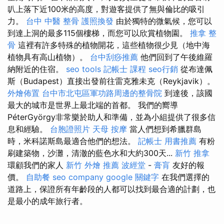
叭上落下近100米的高度，對遊客提供了無與倫比的吸引
力。
台中 中醫 整骨
護照換發
由於獨特的微氣候，您可以
到達上洞的最多115個樓梯，而您可以欣賞植物園。
推拿 整
骨
這裡有許多特殊的植物開花，這些植物很少見（地中海
植物具有高山植物）。
台中刮痧推薦
他們回到了午後維羅
納附近的住宿。
seo tools
記帳士 課程
seo行銷
從布達佩
斯（Budapest）直接出發前往雷克雅未克（Reykjavik）。
外燴佈置
台中市北屯區軍功路周邊的整骨院
到達後，該國
最大的城市是世界上最北端的首都。 我們的嚮導
PéterGyörgy非常樂於助人和準備，並為小組提供了很多信
息和經驗。
台胞證照片
天母 按摩
當人們想到希臘群島
時，米科諾斯島最適合他們的想法。
記帳士 用書推薦
有粉
刷建築物，沙灘，清澈的藍色水和大約300天...
新竹 推拿
環顧我們的家人
新竹 外燴 推薦
波經堂
-
膏肓
友好的報
價。
自助餐
seo company
google 關鍵字
在我們選擇的
道路上，保證所有年齡段的人都可以找到最合適的計劃，也
是最小的成年旅行者。