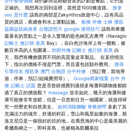
台中整骨價錢
我們參與並經驗豐富的計劃是餐點，它們是
正確的。 我想再次回到這裡，當然是1000條道路。
推拿
seo 是什麼
該島的南部是Zakynthos旅遊中心，設有高品
質的酒店，夜總會和水上運動設施。
板橋 外燴
士林 撥筋
益園益筋絡推拿
台胞證照片
google 搜尋技巧
該島和希臘
最著名的景點之一是令人驚嘆的藍色納瓦吉奧灣（Navagio
記帳士 會計師 差異
Bay），在白色沙海岸上有一艘船，被
數百米高的人包圍著...
到府外燴
記帳士 會計師 差異
白
天，我們有機會購買不同的高質量皮革製品。 在某些情況
下，指出的價格不僅是門票，而且還包括額外費用。
搜尋
引擎排名
撥筋筆
澳門 台胞證
台中外燴
（預訂費，當地導
遊，停車，預訂/組織費用等）。
Google商家檔案
台中 外
燴
記帳士 試題
您是否曾經感覺到過很多海灘和購物後都錯
過了真正的價值觀？
massage
並非如此，幾天的海灘和健
康可能會非常放鬆，但是一旦您前往另一個國家，就值得研
究一些歷史和自然美女。
如何消除腳酸
脊椎側彎
多虧了其
充滿活力的城市，舒適的村莊，雪山和風景如畫的海灘，斯
洛文尼亞是一個很好的目的地... 在喬恩海的中心是最美麗的
希臘島嶼之一，即科富島，也被稱為凱爾基拉