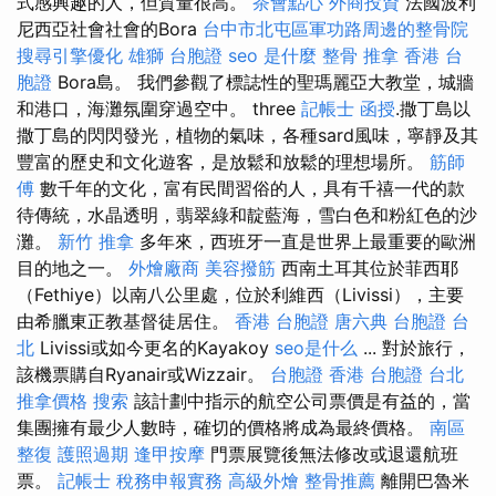
式感興趣的人，但質量很高。
茶會點心
外商投資
法國波利
尼西亞社會社會的Bora
台中市北屯區軍功路周邊的整骨院
搜尋引擎優化
雄獅 台胞證
seo 是什麼
整骨 推拿
香港 台
胞證
Bora島。 我們參觀了標誌性的聖瑪麗亞大教堂，城牆
和港口，海灘氛圍穿過空中。 three
記帳士 函授
.撒丁島以
撒丁島的閃閃發光，植物的氣味，各種sard風味，寧靜及其
豐富的歷史和文化遊客，是放鬆和放鬆的理想場所。
筋師
傅
數千年的文化，富有民間習俗的人，具有千禧一代的款
待傳統，水晶透明，翡翠綠和靛藍海，雪白色和粉紅色的沙
灘。
新竹 推拿
多年來，西班牙一直是世界上最重要的歐洲
目的地之一。
外燴廠商
美容撥筋
西南土耳其位於菲西耶
（Fethiye）以南八公里處，位於利維西（Livissi），主要
由希臘東正教基督徒居住。
香港 台胞證
唐六典
台胞證 台
北
Livissi或如今更名的Kayakoy
seo是什么
... 對於旅行，
該機票購自Ryanair或Wizzair。
台胞證 香港
台胞證 台北
推拿價格
搜索
該計劃中指示的航空公司票價是有益的，當
集團擁有最少人數時，確切的價格將成為最終價格。
南區
整復
護照過期
逢甲按摩
門票展覽後無法修改或退還航班
票。
記帳士 稅務申報實務
高級外燴
整骨推薦
離開巴魯米