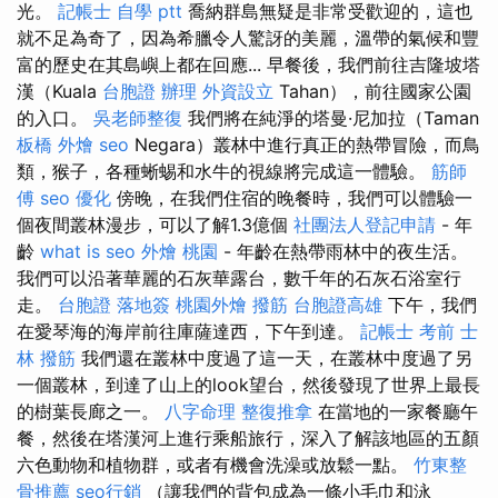
光。
記帳士 自學 ptt
喬納群島無疑是非常受歡迎的，這也
就不足為奇了，因為希臘令人驚訝的美麗，溫帶的氣候和豐
富的歷史在其島嶼上都在回應... 早餐後，我們前往吉隆坡塔
漢（Kuala
台胞證 辦理
外資設立
Tahan），前往國家公園
的入口。
吳老師整復
我們將在純淨的塔曼·尼加拉（Taman
板橋 外燴
seo
Negara）叢林中進行真正的熱帶冒險，而鳥
類，猴子，各種蜥蜴和水牛的視線將完成這一體驗。
筋師
傅
seo 優化
傍晚，在我們住宿的晚餐時，我們可以體驗一
個夜間叢林漫步，可以了解1.3億個
社團法人登記申請
- 年
齡
what is seo
外燴 桃園
- 年齡在熱帶雨林中的夜生活。
我們可以沿著華麗的石灰華露台，數千年的石灰石浴室行
走。
台胞證 落地簽
桃園外燴
撥筋
台胞證高雄
下午，我們
在愛琴海的海岸前往庫薩達西，下午到達。
記帳士 考前
士
林 撥筋
我們還在叢林中度過了這一天，在叢林中度過了另
一個叢林，到達了山上的look望台，然後發現了世界上最長
的樹葉長廊之一。
八字命理 整復推拿
在當地的一家餐廳午
餐，然後在塔漢河上進行乘船旅行，深入了解該地區的五顏
六色動物和植物群，或者有機會洗澡或放鬆一點。
竹東整
骨推薦
seo行銷
（讓我們的背包成為一條小毛巾和泳