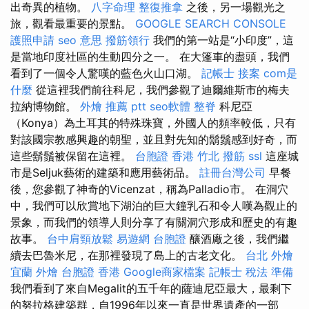
出奇異的植物。
八字命理 整復推拿
之後，另一場觀光之
旅，觀看最重要的景點。
GOOGLE SEARCH CONSOLE
護照申請
seo 意思
撥筋領行
我們的第一站是“小印度”，這
是當地印度社區的生動四分之一。 在大篷車的盡頭，我們
看到了一個令人驚嘆的藍色火山口湖。
記帳士 接案
com是
什麼
從這裡我們前往科尼，我們參觀了迪爾維斯市的梅夫
拉納博物館。
外燴 推薦 ptt
seo軟體
整脊
科尼亞
（Konya）為土耳其的特殊珠寶，外國人的頻率較低，只有
對該國宗教感興趣的朝聖，並且對先知的鬍鬚感到好奇，而
這些鬍鬚被保留在這裡。
台胞證 香港
竹北 撥筋
ssl
這座城
市是Seljuk藝術的建築和應用藝術品。
註冊台灣公司
早餐
後，您參觀了神奇的Vicenzat，稱為Palladio市。 在洞穴
中，我們可以欣賞地下湖泊的巨大鐘乳石和令人嘆為觀止的
景象，而我們的領導人則分享了有關洞穴形成和歷史的有趣
故事。
台中肩頸放鬆
易遊網 台胞證
釀酒廠之後，我們繼
續去巴魯米尼，在那裡發現了島上的古老文化。
台北 外燴
宜蘭 外燴
台胞證 香港
Google商家檔案
記帳士 稅法 準備
我們看到了來自Megalit的五千年的薩迪尼亞最大，最剩下
的努拉格建築群，自1996年以來一直是世界遺產的一部