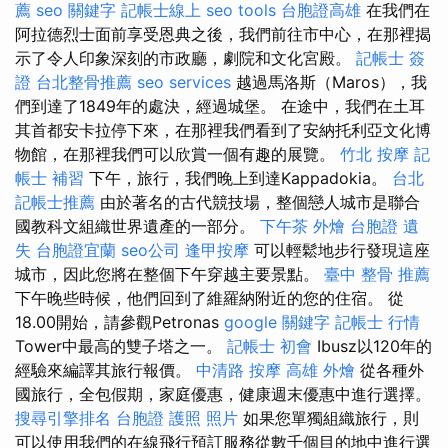
薦
seo 關鍵字
記帳士線上
seo tools
台胞證高雄
在我們在
阿拉德烈士面前享受恩典之後，我們前往市中心，在那裡揭
示了令人印象深刻的市政廳，劇院和文化宮殿。
記帳士 簽
證
台北整骨推薦
seo services
越過馬洛斯（Maros），我
們到達了1849年的處決，經過城堡。 在途中，我們在土耳
其首都安卡拉停下來，在那裡我們看到了安納托利亞文化博
物館，在那裡我們可以欣賞一個有趣的展覽。
竹北 按摩
記
帳士 補習
下午，旅行，我們晚上到達Kappadokia。
台北
記帳士推薦
由於著名的古代競技場，整個戀人城市是聯合
國教科文組織世界遺產的一部分。
下午茶 外燴
台胞證 遺
失
台胞證宜蘭
seo公司
逢甲按摩
可以輕鬆地步行發現這座
城市，因此您將在整個下午穿越主要景點。
臺中 整骨 推薦
下午晚些時候，他們回到了維羅納附近的您的住宿。 從
18.00開始，請參觀Petronas
google 關鍵字
記帳士 行情
Tower中最高的雙子塔之一。
記帳士 初會
Ibusz以120年的
經驗來編譯其旅行報價。
中清路 按摩
高雄 外燴
從各種外
國旅行，全包假期，家庭優惠，健康週末優惠中進行選擇。
搜尋引擎排名
台胞證 護照 照片
如果您單獨組織旅行，則
可以使用我們的在線飛行預訂服務從數千個目的地中進行選