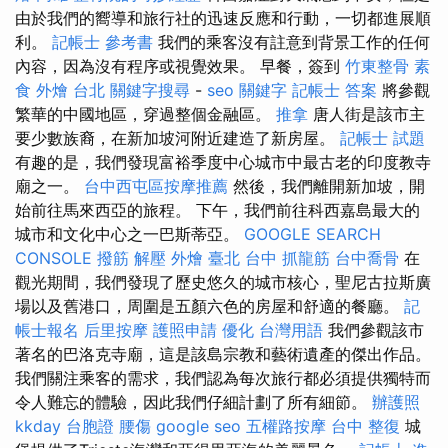
由於我們的嚮導和旅行社的迅速反應和行動，一切都進展順
利。
記帳士 參考書
我們的乘客沒有註意到背景工作的任何
內容，因為沒有程序或視覺效果。 早餐，簽到
竹東整骨
素
食 外燴 台北
關鍵字搜尋
-
seo 關鍵字
記帳士 答案
將參觀
繁華的中國地區，穿過整個金融區。
推拿
唐人街是該市主
要少數族裔，在新加坡河附近建造了新房屋。
記帳士 試題
有趣的是，我們發現富裕季度中心城市中最古老的印度教寺
廟之一。
台中西屯區按摩推薦
然後，我們離開新加坡，開
始前往馬來西亞的旅程。 下午，我們前往科西嘉島最大的
城市和文化中心之一巴斯蒂亞。
GOOGLE SEARCH
CONSOLE
撥筋 解壓
外燴 臺北
台中 抓龍筋
台中喬骨
在
觀光期間，我們發現了歷史悠久的城市核心，聖尼古拉斯廣
場以及舊港口，周圍是五顏六色的房屋和舒適的餐廳。
記
帳士報名
后里按摩
護照申請
優化 台灣用語
我們參觀該市
著名的巴洛克寺廟，這是該島宗教和藝術遺產的傑出作品。
我們關注乘客的需求，我們認為每次旅行都必須提供獨特而
令人難忘的體驗，因此我們仔細計劃了所有細節。
辦護照
kkday 台胞證
腰傷
google seo
五權路按摩
台中 整復
城