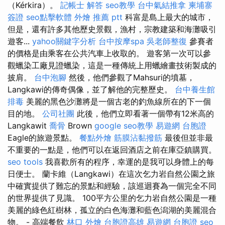
（Kérkira）。
記帳士 解答
seo教學
台中氣結推拿
柬埔寨
簽證
seo點擊軟體
外燴 推薦 ptt
科富是島上最大的城市，
但是，還有許多其他歷史景觀，漁村，宗教建築和海灘吸引
遊客...
yahoo關鍵字分析
台中按摩spa
吳老師整復
參賽者
的價格是由乘客在公共汽車上收取的。 遊客第一次可以參
觀蠟染工廠見證蠟染，這是一種傳統上用蠟繪畫技術製成的
披肩。
台中泡腳
然後，他們參觀了Mahsuri的墳墓，
Langkawi的傳奇偶像，並了解他的完整歷史。
台中養生館
排毒
美麗的黑色沙灘將是一個古老的釣魚線所在的下一個
目的地。
公司社團
此後，他們立即看著一個帶有12米高的
Langkawit
喬骨
Brown
google seo教學
易遊網 台胞證
Eagle的旅遊景點。
餐點外燴
筋膜沾黏撥筋
最後但並非最
不重要的一點是，他們可以在返回酒店之前在庫亞鎮購買。
seo tools
我喜歡所有的程序，幸運的是我可以身體上的每
日便士。 蘭卡維（Langkawi）在這次乞力岩自然公園之旅
中確實提供了難忘的景點和經驗，該巡迴賽為一個完全不同
的世界提供了見識。 100平方公里的乞力岩自然公園是一種
美麗的綠色紅樹林，孤立的白色海灘和藍色潟湖的美麗混合
物。 - 高端餐飲
林口 外燴
台胞證高雄
易遊網 台胞證
seo