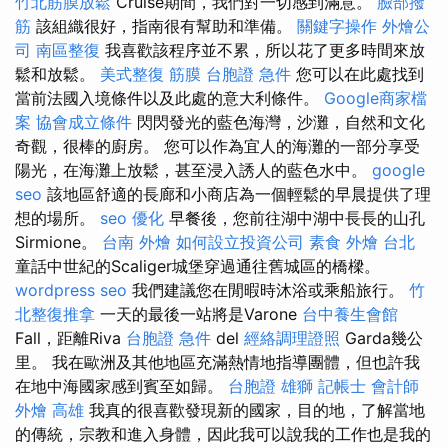
竹北筋膜放鬆
Cruise期間，我們對一切感到滿意。
臉部撥
筋
該組織很好，指南很有幫助和準備。
關鍵字操作
外燴公
司
南區整復
我喜歡該程序並不累，所以花了更多時間來放
鬆和放鬆。
美式整復 筋膜
台胞證 急件
您可以在此處找到
當前法國入境條件以及此處的意大利條件。
Google商家檔
案
協會成立條件
閃閃發光的藍色海灣，沙灘，自然和文化
奇觀，很棒的廚房。 您可以作為宜人的海灘的一部分享受
陽光，在海灘上放鬆，甚至浸入誘人的藍色水中。
google
seo
該地區舒適的長廊和小商店為一個輕鬆的早晨提供了理
想的場所。
seo 優化
早餐後，您前往湖中湖中長長的山孔
Sirmione。
台南 外燴
如何設立投資公司
素食 外燴 台北
童話中世紀的Scaliger城堡穿過通往舊城區的橋樑。
wordpress seo
我們建議您在閒暇時沐浴或乘船旅行。
竹
北整復推拿
一天的最後一站將是Varone
台中養生會館
Fall，距離Riva
台胞證 急件
del
經絡調理證照
Garda幾公
里。 我在歐洲及其他地區充滿熱情地指導團體，但也許我
在地中海國家感到賓至如歸。
台胞證 雄獅
記帳士 會計師
外燴 高雄
我真的很喜歡發現新的國家，目的地，了解當地
的傳統，宗教和進入身體，因此我可以說我的工作也是我的