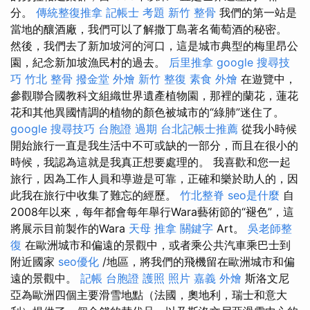
分。
傳統整復推拿
記帳士 考題
新竹 整骨
我們的第一站是
當地的釀酒廠，我們可以了解撒丁島著名葡萄酒的秘密。
然後，我們去了新加坡河的河口，這是城市典型的梅里昂公
園，紀念新加坡漁民村的過去。
后里推拿
google 搜尋技
巧
竹北 整骨
撥金堂
外燴 新竹
整復
素食 外燴
在遊覽中，
參觀聯合國教科文組織世界遺產植物園，那裡的蘭花，蓮花
花和其他異國情調的植物的顏色被城市的“綠肺”迷住了。
google 搜尋技巧
台胞證 過期
台北記帳士推薦
從我小時候
開始旅行一直是我生活中不可或缺的一部分，而且在很小的
時候，我認為這就是我真正想要處理的。 我喜歡和您一起
旅行，因為工作人員和導遊是可靠，正確和樂於助人的，因
此我在旅行中收集了難忘的經歷。
竹北整脊
seo是什麼
自
2008年以來，每年都會每年舉行Wara藝術節的“褪色”，這
將展示目前製作的Wara
天母 推拿
關鍵字
Art。
吳老師整
復
在歐洲城市和偏遠的景觀中，或者乘公共汽車乘巴士到
附近國家
seo優化
/地區，將我們的飛機留在歐洲城市和偏
遠的景觀中。
記帳
台胞證 護照 照片
嘉義 外燴
斯洛文尼
亞為歐洲四個主要滑雪地點（法國，奧地利，瑞士和意大