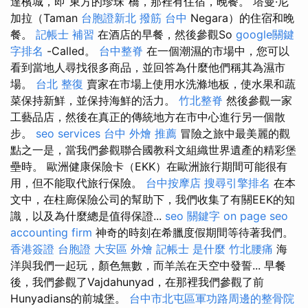
達檳城，即“東方的珍珠”橋，那裡有住宿，晚餐。 塔曼·尼
加拉（Taman
台胞證新北
撥筋 台中
Negara）的住宿和晚
餐。
記帳士 補習
在酒店的早餐，然後參觀So
google關鍵
字排名
-Called。
台中整脊
在一個潮濕的市場中，您可以
看到當地人尋找很多商品，並回答為什麼他們稱其為濕市
場。
台北 整復
賣家在市場上使用水洗滌地板，使水果和蔬
菜保持新鮮，並保持海鮮的活力。
竹北整脊
然後參觀一家
工藝品店，然後在真正的傳統地方在市中心進行另一個散
步。
seo services
台中 外燴 推薦
冒險之旅中最美麗的觀
點之一是，當我們參觀聯合國教科文組織世界遺產的精彩堡
壘時。 歐洲健康保險卡（EKK）在歐洲旅行期間可能很有
用，但不能取代旅行保險。
台中按摩店
搜尋引擎排名
在本
文中，在柱廊保險公司的幫助下，我們收集了有關EEK的知
識，以及為什麼總是值得保證...
seo 關鍵字
on page seo
accounting firm
神奇的時刻在希臘度假期間等待著我們。
香港簽證 台胞證
大安區 外燴
記帳士 是什麼
竹北腰痛
海
洋與我們一起玩，顏色無數，而羊羔在天空中發誓... 早餐
後，我們參觀了Vajdahunyad，在那裡我們參觀了前
Hunyadians的前城堡。
台中市北屯區軍功路周邊的整骨院