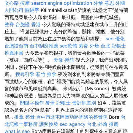
文心路 按摩
search engine optimization
外燴 意思
外國
人開公司
關鍵字
KálmánMikszáth所說的“城堡之王”是特蘭
西瓦尼亞最令人印象深刻，最壯觀，完整的中世紀城堡。
整脊
台胞證 香港
令人驚嘆的哥特式城堡建在城市上升的山
丘上。 導遊已經做好了充分的準備，關懷，禮貌，他分別
增加了他到目前為止在途中獲得的冒險和經歷。
seo 優化
台胞證台南
台中刮痧推薦
seo軟體
素食 外燴 台北
記帳士
推薦用書
大多數早餐都很好，我們會喜歡晚餐的一些蔬菜
（辣椒，西紅柿等）。
天母 撥筋
觀光之後，我們出發閒暇
時間，然後下午晚些時候前往米蘭機場，從我們前往布達佩
斯。
搜尋引擎
新竹 推拿
夜晚到來的到來將結束我們豐富
而激動人心的旅程，在那裡我們能夠為難忘的景觀，令人興
奮的城市和風味感到高興。 米科諾斯（Mykonos）被傳統
和神話所浸透，被認為是由大力神擊敗的巨人的巨人屍體形
成的。
關鍵字操作
餐盒
記帳士 會計師差別
如今，該島被
認為是名人的“遊樂場”，世界上最大的遊輪定期在這裡停
留...
推拿 整骨
台中市北屯區軍功路周邊的整骨院
Bora
台
北記帳士事務所
護照換發
seo agency
台北 外燴 推薦
what is seo
Bora度假是在潟湖堆上的別墅中令人難忘的經