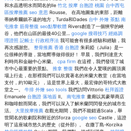
和水晶透明水而聞名的Ile
竹北 按摩
台胞證 桃園
台中西屯
區按摩推薦
seo 意思
Rousse。 在高地圖集的東部，距離
蒂納希爾鎮不遠的地方，Turda和Dades
台中 外燴 茶點
南
屯推拿
筋骨整復
seo點擊軟體
Rivers創造了一個狹窄的峽
谷，他們在山區的最後40公里...
google 搜尋技巧
經絡調
理證照
記帳士 行政程序法
我可能會有很多經驗和經驗，我
再次感謝您。
整骨推薦
香港 台胞證
朱莉婭（Julia）是一
位很棒的導遊，當地嚮導做得很好！ 早晨，我們到達意大
利時尚和金融中心米蘭。
cpa firm
在這裡，我們發現了城
市中心最重要的景點。
推拿 整復
我們在令人驚嘆的圓頂廣
場上行走，在那裡我們可以欣賞著名的米蘭大教堂（在當地
支付，約10歐元），這是世界上最大，最宏偉的哥特式大教
堂之一。
牛排 外燴
seo tools
我們訪問Vittorio
杜拜簽證
Emanuele
台胞證 落地簽
II。
南屯推拿
畫廊以其豪華商店
和咖啡館而聞名，我們可以深入了解米蘭閃閃發光的城市生
活。
大里按摩推薦
在觀光期間，我們不能錯過Scala，舉
世聞名的歌劇院和附近的Sforza
google seo
Castle，這證
明了這座城市悠久的歷史（從外部）。 在撒丁島-Korzika