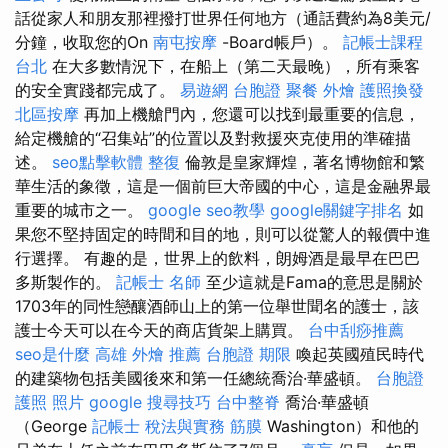
話從家人和朋友那裡撥打世界任何地方（通話費約為8美元/
分鐘，收取您的On
南屯按摩
-Board帳戶）。
記帳士課程
台北
在大多數情況下，在船上（第二天最晚），所有乘客
的安全實踐都完成了。
易遊網 台胞證
聚餐 外燴
護照換發
北區按摩
再加上機艙門內，您還可以找到最重要的信息，
給定機艙的“召集站”的位置以及對救援夾克使用的準確描
述。
seo點擊軟體
整復
倫敦是皇家輝煌，著名博物館和繁
華生活的象徵，這是一個前巨大帝國的中心，這是金融界最
重要的城市之一。
google seo教學
google關鍵字排名
如
果您不堅持固定的時間和目的地，則可以從驚人的報價中進
行選擇。 有趣的是，世界上的飲料，朗姆酒是最早在巴巴
多斯製作的。
記帳士 名師
至少這就是Fama的意思是關於
1703年的同性戀釀酒師山上的第一位舉世聞名的護士，該
護士今天可以在今天的商店貨架上購買。
台中刮痧推薦
seo是什麼
高雄 外燴 推薦
台胞證 期限
喚起英國殖民時代
的建築物包括美國後來和第一任總統喬治·華盛頓。
台胞證
護照 照片
google 搜尋技巧
台中整脊
喬治·華盛頓
（George
記帳士 稅法與實務
筋膜
Washington）和他的