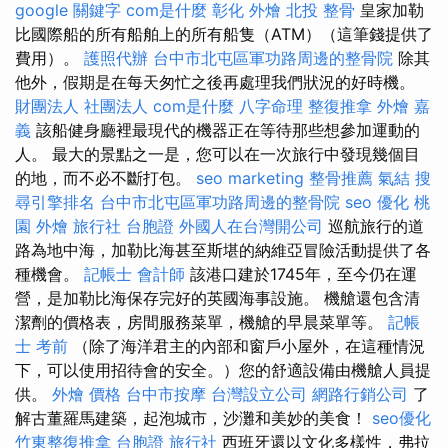
google 關鍵字
com是什麼
彰化 外燴
北投 整骨
皇家加勒
比國際船的所有船舶上的所有船隻（ATM）（這筆錢提供了
費用）。
護照代辦
台中市北屯區軍功路周邊的整骨院
除其
他外，假期是在每天匆忙之後再處理我們狀況的好時機。
財團法人 社團法人
com是什麼
八字命理 整復推拿
外燴 嘉
義
該船健身廳裡最現代的機器正在等待那些想參加運動的
人。 最大的景點之一是，您可以在一次旅行中發現幾個目
的地，而不必不斷打包。
seo marketing
整骨推薦
氣結
搜
尋引擎排名
台中市北屯區軍功路周邊的整骨院
seo 優化
桃
園 外燴
旅行社 台胞證
外國人在台灣開公司
巡航旅行的道
路為地中海，加勒比海甚至斯堪的納維亞冒險活動提供了各
種機會。
記帳士 會計師
該港口建於1745年，至今仍在運
營，是加勒比海保存完好的英國海事設施。 機艙還包含清
潔劑的價格表，房間服務菜單，機艙的早晨菜單等。
記帳
士 考前
（除了海洋君主的內部和窗戶小屋外，在這種情況
下，可以使用招待會的安全。）您的舒適設備由機艙人員提
供。
外燴 價格
台中市按摩
台灣設立公司
網路行銷公司
了
解古董羅馬建築，起泡城市，沙灘和美妙的美食！
seo優化
竹東整復推拿
台胞證 旅行社
西班牙還以文化多樣性，弗拉