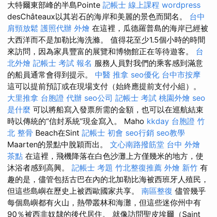
大特爾東部峰的半島Pointe
記帳士 線上課程
wordpress
desChâteaux以其岩石的海岸和美麗的景色而聞名。
台中
肩頸放鬆
護照代辦
外燴
在這裡，瓜德羅普島的海岸已經被
大西洋而不是加勒比海洗滌。 值得花至少1.5個小時的時間
來訪問，因為家具豐富的展覽和博物館正在等待遊客。
台
北外燴
記帳士 考試 報名
服務人員對我們的乘客感到滿意
的船員通常會得到提示。
中醫 推拿
seo優化
台中市按摩
這可以提前預訂或在現場支付（始終應提前支付小組）。
大里推拿
台胞證 代辦
seo公司
記帳士 考試
桃園外燴
seo
是什麼
可以將船寫入發票所需的金額，也可以在巡航結束
時以傳統的“信封系統”現金寫入。 Maho
kkday 台胞證
竹
北 整骨
Beach在Sint
記帳士 初會
seo行銷
seo教學
Maarten的景點中脫穎而出。
文心南路撥筋堂
台中 外燴
茶點
在這裡，飛機降落在白色沙灘上方僅幾米的地方，使
沐浴者感到高興。
記帳士 考題
竹北整復推薦
外燴 新竹
有
趣的是，儘管包括古巴在內的北加勒比海被西班牙人殖民，
但這些島嶼在歷史上被西歐國家共享。
南區整復
儘管幾乎
每個島嶼都有火山，熱帶叢林和海灘，但這些迷你州中有
90％被西非奴隸的後代居住。 就像訪問聖皮埃爾（Saint