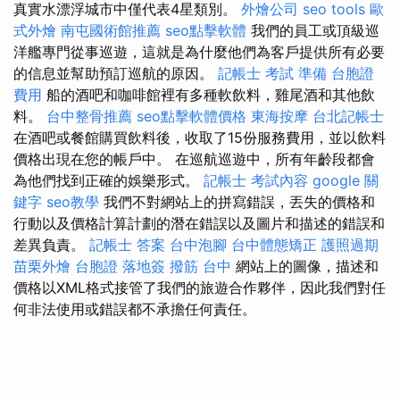
真實水漂浮城市中僅代表4星類別。
外燴公司
seo tools
歐
式外燴
南屯國術館推薦
seo點擊軟體
我們的員工或頂級巡
洋艦專門從事巡遊，這就是為什麼他們為客戶提供所有必要
的信息並幫助預訂巡航的原因。
記帳士 考試 準備
台胞證
費用
船的酒吧和咖啡館裡有多種軟飲料，雞尾酒和其他飲
料。
台中整骨推薦
seo點擊軟體價格
東海按摩
台北記帳士
在酒吧或餐館購買飲料後，收取了15份服務費用，並以飲料
價格出現在您的帳戶中。 在巡航巡遊中，所有年齡段都會
為他們找到正確的娛樂形式。
記帳士 考試內容
google 關
鍵字
seo教學
我們不對網站上的拼寫錯誤，丟失的價格和
行動以及價格計算計劃的潛在錯誤以及圖片和描述的錯誤和
差異負責。
記帳士 答案
台中泡腳
台中體態矯正
護照過期
苗栗外燴
台胞證 落地簽
撥筋 台中
網站上的圖像，描述和
價格以XML格式接管了我們的旅遊合作夥伴，因此我們對任
何非法使用或錯誤都不承擔任何責任。