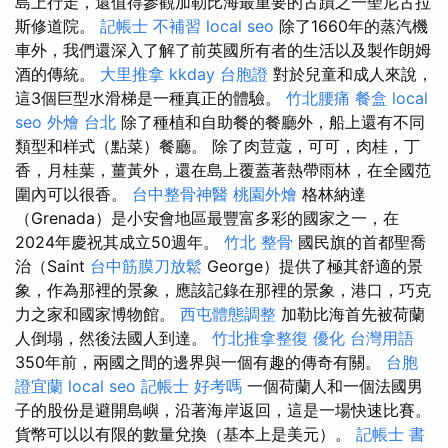
島上行走，還值得參觀加勒比海最重要的古蹟之一聖尼古拉
斯修道院。
記帳士 不補習
local seo
除了1660年的蒸汽機
車外，我們還深入了解了前英國所有者的生活以及製作朗姆
酒的傳統。
大里推拿
kkday 台胞證
對於兒童和成人來說，
這3個巨型水滑梯是一種真正的體驗。
竹北腰痛
餐盒
local
seo
外燴 台北
除了種植和自助餐的餐廳外，船上還有不同
類型和样式（點菜）餐廳。 除了肉荳蔻，可可，肉桂，丁
香，月桂葉，薑黃外，還在島上覆蓋著熱帶雨林，在全國范
圍內可以很香。
台中整骨神醫
桃園外燴
格林納達
（Grenada）是小安會地區最豐富多彩的國家之一，在
2024年慶祝其成立50週年。
竹北 整骨
國民旗的首都聖喬
治（Saint
台中筋膜刀放鬆
George）提供了極其舒適的景
象，作為那裡的景象，應該記錄在那裡的景象，港口，巧克
力之家和國家博物館。
西屯體態調整
加勒比海首先被荷蘭
人倒塌，然後法國人到達。
竹北推拿整復
優化 台灣用語
350年前，兩國之間的邊界與一個有趣的傳奇有關。
台胞
證宜蘭
local seo
記帳士 好考嗎
一個荷蘭人和一個法國男
子的股份是避開島嶼，沿著海岸返回，這是一場快速比賽。
貨幣可以以有限的數量兌換（基本上是美元）。
記帳士 書