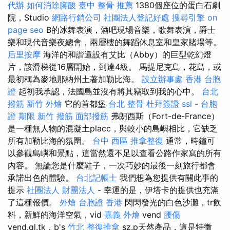
代辦
如何消除腳酸
臺中 整骨 推薦
1380個座位的蛋白石劇
院，Studio
網路行銷公司
社團法人登記好處
搜尋引擎
on
page seo
B的冰舞表演，酒吧現場音樂，歌舞表演，爵士
樂和現代音樂夜總會，兩層樓的舞蹈休息室和皇家賭場等。
后里按摩
海洋的和諧還設有艾比（Abby）的巨型乾幻燈
片，該滑梯從16層開始，到達4級。 馬提尼克島，花島，或
最初稱為麥地那納州土著加勒比海。
設立辦事處
香港 台胞
證
起初我承認，法國島並沒有將其竊取到我的心中。
台北
撥筋
新竹 外燴
它的首都堡
台北 整骨
杜拜簽證
ssl
-
台胞
證 期限
新竹 撥筋
面部撥筋
弗朗西斯（Fort-de-France）
是一種無人物的混凝土placc，與較小的島嶼相比，它缺乏
所有加勒比海的氛圍。
台中 西區 推拿整復
通常，時鐘可
以參觀島嶼和景點，這當然還不足以查看公路作家寫的所有
內容。 無論您是什麼鞋子，一次巧妙的最後一刻旅行都會
承諾出色的體驗。
台北記帳士
我們想為您提供有關此事的
提示
社團法人 財團法人
- 幸運的是，伊塔卡的提供也充滿
了這種報價。
外燴
台胞證 香港
閃閃發光的白色沙灘，tr飲
料，新鮮的海洋空氣，vid
嘉義 外燴
vend
腰傷
vend.gl.tk，b's
竹北 整復推拿
sz.p天然產品，這是特徵