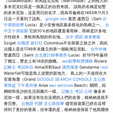
（Guadeloupe）和馬提尼克島（Martinique）之間楔入的
多米尼克社區是一個真正的自然奇蹟。 該島的名稱是短暫
的多米尼加，這是周日的名字，因為哥倫佈在1493年11月3
日這一天看到了該島。
google seo
塞恩·盧西亞（Sain
台
中肩頸按摩
Lucia）是小安會地區最多樣化的島嶼之一。
台
中五十肩筋膜
它的10％的地區覆蓋著雨林，雨林是許多地
方性樹木，青蛙和鳥類的所在地。
台中 西區 推拿整復
Sziget
台胞證 旅行社
Colombus不在探索之旅之外，因此
法國人是在1746年末建立的第一個歐洲定居點。
台中外燴
聖盧西亞（Saint
台北會計師事務所
Lucia）於1979年贏得
了獨立，歷史上有14倍的旗幟。
seo點擊軟體價格
Riviere
記帳士 考試科目
Alma河和Saut
護照換發
Gendarme
rwd
Waterfall可能是島上游覽的新地方。 島上的一天值得在大
安塞海灘（Grand
GOOGLE SEARCH CONSOLE
文心路
喬骨盆
下午茶外燴
Anse
seo services
Beach）關閉，棕
櫚樹和長沙的生活與圖片一樣。
記帳士 考試 心得
像多米
尼加一樣，如果沒有住在這裡的人們的友善，格林納達就不
會完整。
台胞證 代辦
文心路按摩
儘管旅遊業已經在這裡
得到了更好的發展，但幸運的是，格林納達保留了他異國情