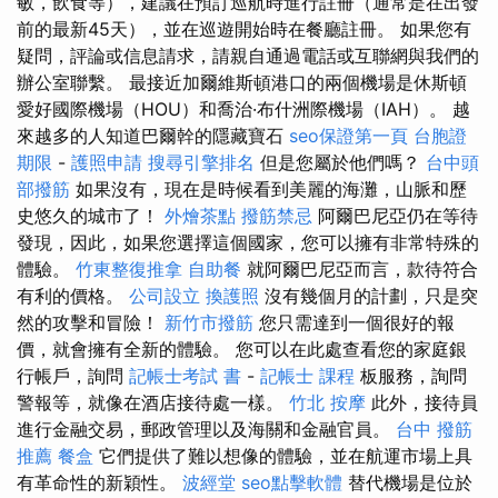
敏，飲食等），建議在預訂巡航時進行註冊（通常是在出發
前的最新45天），並在巡遊開始時在餐廳註冊。 如果您有
疑問，評論或信息請求，請親自通過電話或互聯網與我們的
辦公室聯繫。 最接近加爾維斯頓港口的兩個機場是休斯頓
愛好國際機場（HOU）和喬治·布什洲際機場（IAH）。 越
來越多的人知道巴爾幹的隱藏寶石
seo保證第一頁
台胞證
期限
-
護照申請
搜尋引擎排名
但是您屬於他們嗎？
台中頭
部撥筋
如果沒有，現在是時候看到美麗的海灘，山脈和歷
史悠久的城市了！
外燴茶點
撥筋禁忌
阿爾巴尼亞仍在等待
發現，因此，如果您選擇這個國家，您可以擁有非常特殊的
體驗。
竹東整復推拿
自助餐
就阿爾巴尼亞而言，款待符合
有利的價格。
公司設立
換護照
沒有幾個月的計劃，只是突
然的攻擊和冒險！
新竹市撥筋
您只需達到一個很好的報
價，就會擁有全新的體驗。 您可以在此處查看您的家庭銀
行帳戶，詢問
記帳士考試 書
-
記帳士 課程
板服務，詢問
警報等，就像在酒店接待處一樣。
竹北 按摩
此外，接待員
進行金融交易，郵政管理以及海關和金融官員。
台中 撥筋
推薦
餐盒
它們提供了難以想像的體驗，並在航運市場上具
有革命性的新穎性。
波經堂
seo點擊軟體
替代機場是位於