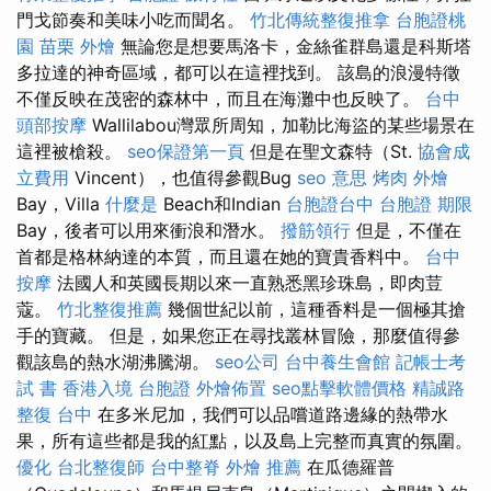
門戈節奏和美味小吃而聞名。
竹北傳統整復推拿
台胞證桃
園
苗栗 外燴
無論您是想要馬洛卡，金絲雀群島還是科斯塔
多拉達的神奇區域，都可以在這裡找到。 該島的浪漫特徵
不僅反映在茂密的森林中，而且在海灘中也反映了。
台中
頭部按摩
Wallilabou灣眾所周知，加勒比海盜的某些場景在
這裡被槍殺。
seo保證第一頁
但是在聖文森特（St.
協會成
立費用
Vincent），也值得參觀Bug
seo 意思
烤肉 外燴
Bay，Villa
什麼是
Beach和Indian
台胞證台中
台胞證 期限
Bay，後者可以用來衝浪和潛水。
撥筋領行
但是，不僅在
首都是格林納達的本質，而且還在她的寶貴香料中。
台中
按摩
法國人和英國長期以來一直熟悉黑珍珠島，即肉荳
蔻。
竹北整復推薦
幾個世紀以前，這種香料是一個極其搶
手的寶藏。 但是，如果您正在尋找叢林冒險，那麼值得參
觀該島的熱水湖沸騰湖。
seo公司
台中養生會館
記帳士考
試 書
香港入境 台胞證
外燴佈置
seo點擊軟體價格
精誠路
整復 台中
在多米尼加，我們可以品嚐道路邊緣的熱帶水
果，所有這些都是我的紅點，以及島上完整而真實的氛圍。
優化
台北整復師
台中整脊
外燴 推薦
在瓜德羅普