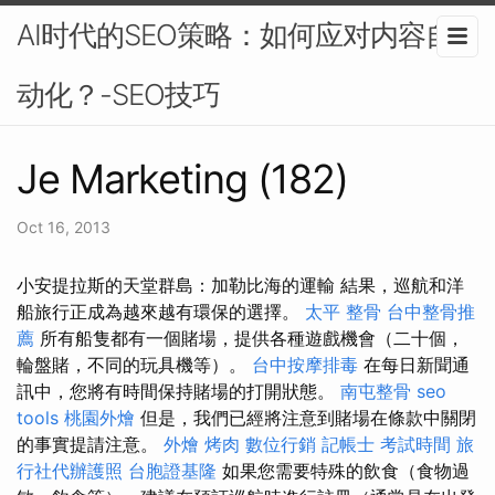
AI时代的SEO策略：如何应对内容自
动化？-SEO技巧
Je Marketing (182)
Oct 16, 2013
小安提拉斯的天堂群島：加勒比海的運輸 結果，巡航和洋
船旅行正成為越來越有環保的選擇。
太平 整骨
台中整骨推
薦
所有船隻都有一個賭場，提供各種遊戲機會（二十個，
輪盤賭，不同的玩具機等）。
台中按摩排毒
在每日新聞通
訊中，您將有時間保持賭場的打開狀態。
南屯整骨
seo
tools
桃園外燴
但是，我們已經將注意到賭場在條款中關閉
的事實提請注意。
外燴 烤肉
數位行銷
記帳士 考試時間
旅
行社代辦護照
台胞證基隆
如果您需要特殊的飲食（食物過