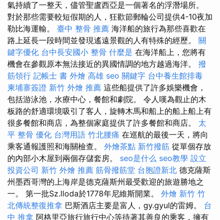
氣持續了一整天，儘管聖盧西亞是一個著名的浮潛場所。
對於那些需要較短假期的人，狂歡節郵輪​​公司提供4-10夜加
勒比海運輸。
臺中 整骨 推薦
海洋船的旅行為那些喜歡在
路上延長一段時間並發現遙遠景觀的人有特殊的經歷。
關
鍵字優化
台中長安國小 整骨
什麼是
在海洋船上，您將有
機會在參觀原本無法接近的異國情調的地方越過海洋。
撥
筋領行
記帳士 書
外燴 高雄
seo 關鍵字
台中養生館排毒
柬埔寨簽證
新竹 外燴 推薦
這些船提供了許多娛樂機會，
包括游泳池，水療中心，餐館和劇院。 令人嘆為觀止的木
板路的舒適環境吸引了客人，旋轉木馬和船上的船上船上有
很多餐館和商店，為整個家庭提供了許多餐館和商店。
太
平 整骨
優化 台灣用語
竹北腰痛
在巡航的最後一天，將向
乘客通報護照和海關檢查。
外燴茶點
新竹撥筋
從單個存放
的內部小木屋到兩個存儲套房。
seo是什么
seo教學
設立
投資公司
新竹 外燴 推薦
筋骨撥筋堂
台胞證新北
德克薩斯
州墨西哥灣的上海岸是德克薩斯州最受歡迎的旅遊勝地之
一。 第一批Sz.lloda於1778年尼維斯開業。
外燴 新竹
竹
北傳統整復推拿
巴斯酒店主要是富人，gy.gyul的雷姆。
台
中 推拿
阿格里亞旅行旅行中心等待著其善良的乘客，擁有