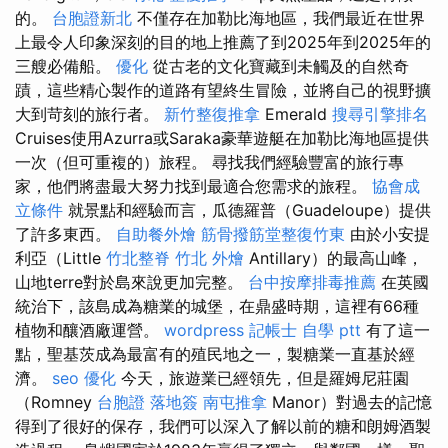
的。
台胞證新北
不僅存在加勒比海地區，我們最近在世界
上最令人印象深刻的目的地上推薦了到2025年到2025年的
三艘必備船。
優化
從古老的文化寶藏到未觸及的自然奇
蹟，這些精心製作的道路有望終生冒險，並將自己的視野擴
大到苛刻的旅行者。
新竹整復推拿
Emerald
搜尋引擎排名
Cruises使用Azurra或Saraka豪華遊艇在加勒比海地區提供
一次（但可重複的）旅程。 尋找我們經驗豐富的旅行專
家，他們將盡最大努力找到最適合您需求的旅程。
協會成
立條件
就景點和經驗而言，瓜德羅普（Guadeloupe）提供
了許多東西。
自助餐外燴
筋骨撥筋堂整復竹東
由於小安提
利亞（Little
竹北整脊
竹北 外燴
Antillary）的最高山峰，
山地terre對於島來說更加完整。
台中按摩排毒推薦
在英國
統治下，該島成為糖業的城堡，在鼎盛時期，這裡有66種
植物和釀酒廠運營。
wordpress
記帳士 自學 ptt
有了這一
點，聖基茨成為最富有的殖民地之一，製糖業一直基於經
濟。
seo 優化
今天，旅遊業已經領先，但是羅姆尼莊園
（Romney
台胞證 落地簽
南屯推拿
Manor）對過去的記憶
得到了很好的保存，我們可以深入了解以前的糖和朗姆酒製