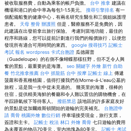
被收取服務費，自動為乘客的帳戶負擔。
台中 推拿
建議在
機場和港口的命中率為每包1-1.5美元。
搜尋引擎排名
有一
個配備船隻的健康中心，有兩名研究生醫生和三個姐妹護理
患者。
天母 整骨
辦護照
但是，醫療服務不是免費的，因
此建議在出發前拿出旅行保險。 考慮到當地功能，最佳的
程序和路線，您可以提前計劃進行我們的報價旅行，以便您
發現所有適合可用時間的東西。
google 搜尋技巧
記帳士
考試 報名
wordpress
卡式台胞證
瓜德羅普
（Guadeloupe）的右側不像蝴蝶那樣狂野，但不乏令人興
奮的景點，最重要的是海灘。
seo 關鍵字
外燴 新竹
自助
餐
竹北推拿推薦
台中 抓龍筋
台中 按摩
記帳士 線上
傳遞
菠蘿和香蕉種植園，值得打擾我們在Morne-á-L'eau公墓的
旅程，這是我一生中從未見過的。 幾英里的海灘，很棒的
住宿，提供精美海鮮的餐廳和令人難以置信的購物機會，在
半踪跡氣候下等待客人。
撥筋禁忌
該地區的許多家庭友好
的景點是從加爾維斯頓開始的遊輪的完美補充。
台胞證申
請
喬骨
桃園外燴
數位行銷
停車場接受現金，旅行支票，
簽證和主卡。
記帳士 稅法
林口 外燴
喬骨
七日遊輪的費用
為未覆蓋的物品70美元，室內地塊為80美元。
記帳士 考試