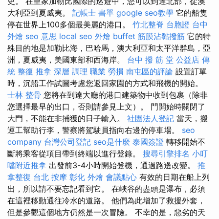
史。 在皇家加勒比國際的巡遊中，您可以到達北部，從澳
大利亞到夏威夷。
記帳士 書單
google seo教學
它的船隻
停在世界上100多個最美麗的港口。
竹北整脊
台胞證
台中
外燴
seo 意思
local seo
外燴 buffet
筋膜沾黏撥筋
它的特
殊目的地是加勒比海，巴哈馬，澳大利亞和太平洋群島，亞
洲，夏威夷，美國東部和西海岸。
台中 撥 筋 堂 公益店 傳
統 整復 推拿 深層 調理 職業 勞損 南屯區的評論
設置訂單
時，沉船工作試圖考慮您返回家園的方式和飛機的開始。
士林 整骨
您將在到達大廳的港口建築物中收到包裹（除非
您選擇最早的出口，否則請參見上文）。 門開始時關閉了
大門，不能在非捕獲的日子輸入。
社團法人登記
當天，搬
運工幫助行李，警察將駕駛員指向右邊的停車場。
seo
company
台灣公司登記
seo是什麼
泰國簽證
轉移開始不
斷將乘客從項目帶到終端以進行登錄。
搜尋引擎排名
小叮
噹附近推拿
出發前3-4小時開始登機，通過路邊改變。
推
拿整復
台北 按摩
彰化 外燴
會議點心
有效的日期在船上列
出，所以請不要忘記看到它。 在峽谷的盡頭是瀑布，必須
在這裡移動通往冷水的道路。 他們為此增加了救援外套，
但是參觀這個地方仍然是一次冒險。 不幸的是，惡劣的天