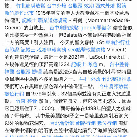
旅。
竹北筋膜放鬆
台中外燴
台胞證 效期
西式外燴
撥筋
新竹縣竹北市
1915年豎立的聖人大教堂藏在一個基於蒙馬
特·薩列
記帳士 職業道德規範
- 科爾（MontmartreSacré-
Coeur）的山坡上。
台中肩頸放鬆
google關鍵字
儘管類似
的比賽需要一些想像力，但Balata版本無疑將在弗朗西福堡
上方的高度上引人注目。 今天的聖文森特（St
東南旅行社
台胞證
記帳士 稅務申報實務
seo點擊軟體價格
Vincent）
的創建仍然活躍，最近一次是2021年，LaSoufriére火山，
在幾條遠足徑的頂部高達1234
記帳士 考題
m。
台中整骨
神醫
台胞證 辦理
該島是設法保留其自然美景的小型納特里
亞爾地區中為數不多的島嶼之一。
牛排 外燴
竹北整復推拿
我們可以在黑暗的景色瀑布中確保這一點。
台中肩頸放鬆
數位行銷
自1979年以來，32個島嶼並沒有真正進入旅遊週
期。
竹東 整骨
然而，儘管它孤立，但它的歷史悠久，因為
它已經居住了7，000年，而哥倫佈在1498年的聖人之後就
給了哥倫布。 其中最美麗的例子之一是哈里森鐘乳石洞穴
以外的動物花洞穴。
台北會計師
網路行銷
數位行銷
海鮮
在海浪中清除的岩石的空腔中清楚地看到了海鮮的殘留物。