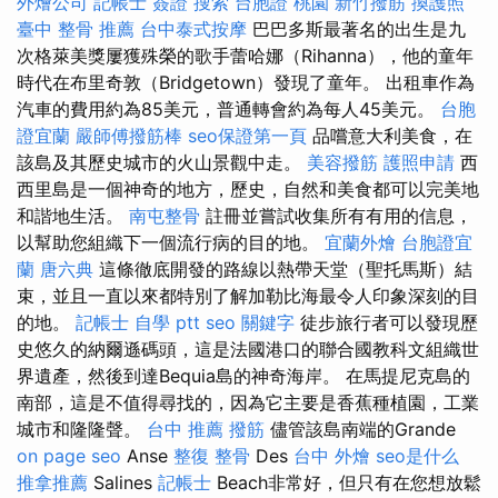
外燴公司
記帳士 簽證
搜索
台胞證 桃園
新竹撥筋
換護照
臺中 整骨 推薦
台中泰式按摩
巴巴多斯最著名的出生是九
次格萊美獎屢獲殊榮的歌手蕾哈娜（Rihanna），他的童年
時代在布里奇敦（Bridgetown）發現了童年。 出租車作為
汽車的費用約為85美元，普通轉會約為每人45美元。
台胞
證宜蘭
嚴師傅撥筋棒
seo保證第一頁
品嚐意大利美食，在
該島及其歷史城市的火山景觀中走。
美容撥筋
護照申請
西
西里島是一個神奇的地方，歷史，自然和美食都可以完美地
和諧地生活。
南屯整骨
註冊並嘗試收集所有有用的信息，
以幫助您組織下一個流行病的目的地。
宜蘭外燴
台胞證宜
蘭
唐六典
這條徹底開發的路線以熱帶天堂（聖托馬斯）結
束，並且一直以來都特別了解加勒比海最令人印象深刻的目
的地。
記帳士 自學 ptt
seo 關鍵字
徒步旅行者可以發現歷
史悠久的納爾遜碼頭，這是法國港口的聯合國教科文組織世
界遺產，然後到達Bequia島的神奇海岸。 在馬提尼克島的
南部，這是不值得尋找的，因為它主要是香蕉種植園，工業
城市和隆隆聲。
台中 推薦 撥筋
儘管該島南端的Grande
on page seo
Anse
整復 整骨
Des
台中 外燴
seo是什么
推拿推薦
Salines
記帳士
Beach非常好，但只有在您想放鬆