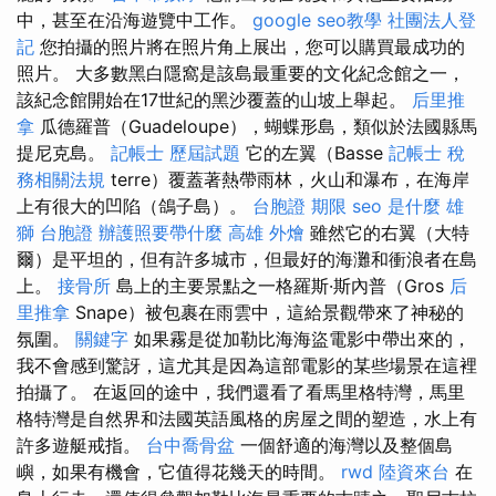
中，甚至在沿海遊覽中工作。
google seo教學
社團法人登
記
您拍攝的照片將在照片角上展出，您可以購買最成功的
照片。 大多數黑白隱窩是該島最重要的文化紀念館之一，
該紀念館開始在17世紀的黑沙覆蓋的山坡上舉起。
后里推
拿
瓜德羅普（Guadeloupe），蝴蝶形島，類似於法國縣馬
提尼克島。
記帳士 歷屆試題
它的左翼（Basse
記帳士 稅
務相關法規
terre）覆蓋著熱帶雨林，火山和瀑布，在海岸
上有很大的凹陷（鴿子島）。
台胞證 期限
seo 是什麼
雄
獅 台胞證
辦護照要帶什麼
高雄 外燴
雖然它的右翼（大特
爾）是平坦的，但有許多城市，但最好的海灘和衝浪者在島
上。
接骨所
島上的主要景點之一格羅斯·斯內普（Gros
后
里推拿
Snape）被包裹在雨雲中，這給景觀帶來了神秘的
氛圍。
關鍵字
如果霧是從加勒比海海盜電影中帶出來的，
我不會感到驚訝，這尤其是因為這部電影的某些場景在這裡
拍攝了。 在返回的途中，我們還看了看馬里格特灣，馬里
格特灣是自然界和法國英語風格的房屋之間的塑造，水上有
許多遊艇戒指。
台中喬骨盆
一個舒適的海灣以及整個島
嶼，如果有機會，它值得花幾天的時間。
rwd
陸資來台
在