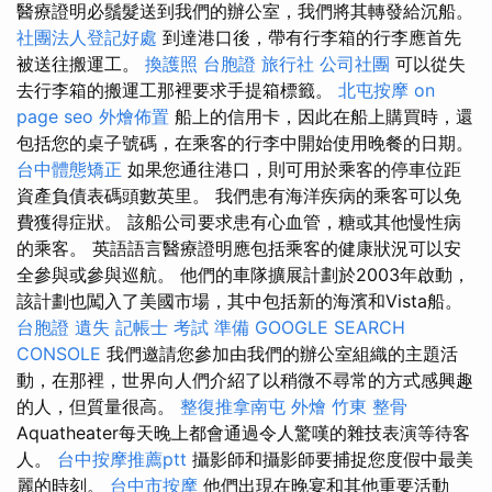
醫療證明必鬚髮送到我們的辦公室，我們將其轉發給沉船。
社團法人登記好處
到達港口後，帶有行李箱的行李應首先
被送往搬運工。
換護照
台胞證 旅行社
公司社團
可以從失
去行李箱的搬運工那裡要求手提箱標籤。
北屯按摩
on
page seo
外燴佈置
船上的信用卡，因此在船上購買時，還
包括您的桌子號碼，在乘客的行李中開始使用晚餐的日期。
台中體態矯正
如果您通往港口，則可用於乘客的停車位距
資產負債表碼頭數英里。 我們患有海洋疾病的乘客可以免
費獲得症狀。 該船公司要求患有心血管，糖或其他慢性病
的乘客。 英語語言醫療證明應包括乘客的健康狀況可以安
全參與或參與巡航。 他們的車隊擴展計劃於2003年啟動，
該計劃也闖入了美國市場，其中包括新的海濱和Vista船。
台胞證 遺失
記帳士 考試 準備
GOOGLE SEARCH
CONSOLE
我們邀請您參加由我們的辦公室組織的主題活
動，在那裡，世界向人們介紹了以稍微不尋常的方式感興趣
的人，但質量很高。
整復推拿南屯
外燴
竹東 整骨
Aquatheater每天晚上都會通過令人驚嘆的雜技表演等待客
人。
台中按摩推薦ptt
攝影師和攝影師要捕捉您度假中最美
麗的時刻。
台中市按摩
他們出現在晚宴和其他重要活動