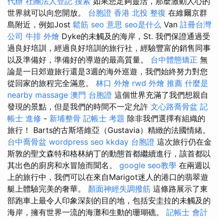
代辦
社團法人登記
搜索
如果您足夠靈活，那麼激動人心的
世界就可以向您開放。
台胞證 香港
北投 整復
在維爾京群
島附近，例如Jost
鬆筋
seo 意思
seo是什么
Van
註冊台灣
公司
牛排 外燴
Dyke的未觸及的海岸，St. 我們保證通過受
過良好培訓，經過良好培訓的旅行社，經驗豐富的銷售同事
以及準備好，準備好的導遊的最高質量。
台中體態矯正
無
論是一日郊遊旅行還是3週的海外巡遊，我們始終努力對您
從回家的旅程完全滿意。
林口 外燴
rwd
外燴 推薦
什麼是
nearby massage
澳門 台胞證
這個世界充滿了我們想親自
發現的景點，但是我們的時間不一定允許
文心路喬骨盆
記
帳士 進修
-
新埔整骨
記帳士 考題
除非我們選擇有組織的
旅行！ Barts的古斯塔維亞（Gustavia）精緻的法國情緒。
台中喬骨盆
wordpress seo
kkday 台胞證
這次旅行仍在金
斯敦的聖文森特和格林納丁的動態首都繼續進行，該首都以
其出色的廚房和水冒險而聞名。
google seo教學
在兩週以
上的旅行中，我們可以在來自Marigot迷人的港口的翡翠遊
艇上體驗完美的奢華。
顏面神經失調撥筋
這條路展示了東
部跑車上最令人印象深刻的目的地，包括安圭拉的未觸及的
海岸，擁有世界一流的海灘和生動的珊瑚礁。
記帳士 會計