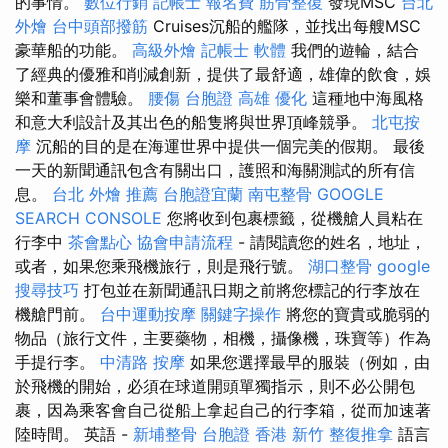
的事情。
數位行銷
記帳士 報名費
筋骨整復
發現MSC
台北
外燴
台中頭部撥筋
Cruises沉船的艦隊，並找出每艘MSC
豪華船的功能。
高級外燴
記帳士 軟體
我們的遊輪，結合
了經典的優雅和削減創新，提供了最舒適，雄偉的飲食，娛
樂和董事會體驗。
腰傷
台胞證 高雄
優化
這種地中海風格
和意大利設計及其出色的船隻將與世界頂峰競爭。
北屯按
摩
沉船的目的是在海運世界中提供一個完美的假期。 最後
一天的新聞通訊包含有關出口，護照和海關測試的所有信
息。
台北 外燴 推薦
台胞證宜蘭
南屯整骨
GOOGLE
SEARCH CONSOLE
您將收到包裹標籤，從機艙人員粘在
行李中
茶會點心
協會申請流程
- 請閱讀您的姓名，地址，
或者，如果您乘飛機旅行，則是飛行號。
湖口整骨
google
搜尋技巧
打包並在新聞通訊日期之前將您標記的行李放在
機艙門前。
台中運動按摩
關鍵字操作
將您的寶貴或脆弱的
物品（旅行文件，主要藥物，相機，攝像機，珠寶等）作為
手提行李。
中清路 按摩
如果您選擇最早的服裝（例如，由
於飛機的開始，必須在球道開頭單獨指示，則不必公開包
裹，因為乘客會自己從船上拿起自己的行李箱，從而加速著
陸時間。 英語 -
新埔整骨
台胞證 香港
新竹 整復推拿
語言