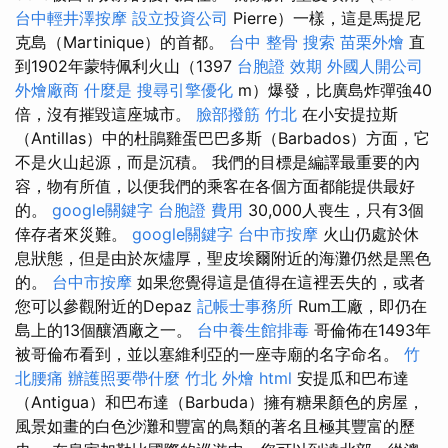
台中輕井澤按摩
設立投資公司
Pierre）一樣，這是馬提尼
克島（Martinique）的首都。
台中 整骨
搜索
苗栗外燴
直
到1902年蒙特佩利火山（1397
台胞證 效期
外國人開公司
外燴廠商
什麼是
搜尋引擎優化
m）爆發，比廣島炸彈強40
倍，沒有摧毀這座城市。
臉部撥筋 竹北
在小安提拉斯
（Antillas）中的杜鵑雞蛋巴巴多斯（Barbados）方面，它
不是火山起源，而是沉積。 我們的目標是編譯最重要的內
容，物有所值，以便我們的乘客在各個方面都能提供最好
的。
google關鍵字
台胞證 費用
30,000人喪生，只有3個
倖存者來災難。
google關鍵字
台中市按摩
火山仍處於休
息狀態，但是由於灰燼厚，聖皮埃爾附近的海灘仍然是黑色
的。
台中市按摩
如果您覺得這是值得在這裡丟失的，或者
您可以參觀附近的Depaz
記帳士事務所
Rum工廠，即仍在
島上的13個釀酒廠之一。
台中養生館排毒
哥倫佈在1493年
被哥倫布看到，並以塞維利亞的一座寺廟的名字命名。
竹
北腰痛
辦護照要帶什麼
竹北 外燴
html
安提瓜和巴布達
（Antigua）和巴布達（Barbuda）擁有糖果顏色的房屋，
風景如畫的白色沙灘和豐富的鳥類的著名且極其豐富的歷