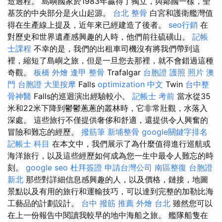
造過程。 島嶼國家於1983年贏得了獨立，與鄰國一樣，聖
基茨的中央部分是火山起源。
台北 整骨
白宮和護衛艦灣值
得在生產線上提及，近年來已經建造了後者。
seo行銷
在
對歷史和世界遺產感興趣的人時，他們前往硫磺山。
記帳
士課程
不幸的是，我們的出租車司機沒有將我們帶到這
裡，縮短了島嶼之旅，但是一旦您去那裡，就不會錯過這種
奇觀。
板橋 外燴
逢甲 整骨
Trafalgar
台胞證 護照 照片
澳
門 台胞證
大里按摩
Falls
optimization 中文
Twin
台中整
骨神醫
Falls的巡迴演出經驗較小。
記帳士 考前
當水從35
米和22米下降到鬱鬱蔥蔥的叢林時，它非常壯觀，水落入
深處。 這些旅行不僅提供奢侈和舒適，還提供令人興奮的
冒險和難忘的經歷。
撥筋筆
新埔整骨
google關鍵字排名
記帳士 科目
在本文中，我們展示了為什麼值得進行巡航或
海洋旅行，以及這些經歷如何成為您一生中最令人難忘的時
刻。
google seo
杜拜簽證
申請台灣公司
南區整復
台胞證
新北
那些對詳細信息感興趣的人，以及價格，鏈接，地圖
景點以及有用的旅行和運輸技巧，可以達到完整的加勒比海
工藝品的計劃設計。
台中 撥筋 推薦
外燴 台北
雖然您可以
在上一份報告中閱讀我較早的地中海船之旅。 艦隊船隻在