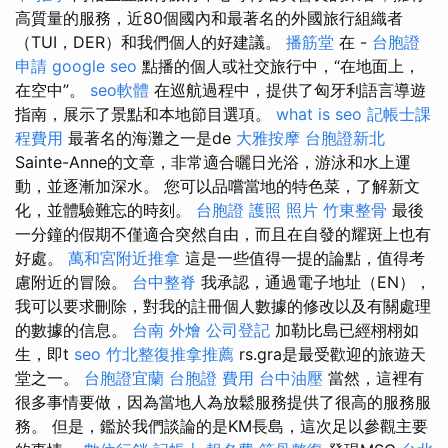
高質量的服務，近80個國內和最著名的外國旅行組織者
（TUI，DER）和我們個人的好建議。
播筋堂
在 -
台胞證
申請
google seo
點播的個人或社交旅行中，“在地面上，
在空中”。
seo軟體
在巡航過程中，提供了匈牙利語言導遊
指南，展示了景點和本地節目選項。
what is seo
記帳士課
程費用
最著名的海灘之一是de
大雅按摩
台胞證新北
Sainte-Anne的文章，非常適合曬日光浴，游泳和水上運
動，並逐漸加深水。 您可以品嚐當地的特色菜，了解新文
化，並體驗難忘的時刻。
台胞證 護照 照片
竹東整骨
最後
一分鐘的假期不僅適合突然自由，而且在自發的耀斑上也有
好處。
萬和宮附近推拿
這是一些值得一提的論點，值得考
慮附近的冒險。
台中整脊
我承認，通過電子地址（EN），
我可以要求刪除，對我的註冊個人數據的修改以及有關處理
的數據的信息。
台南 外燴
公司登記
加勒比島已經栩栩如
生，即t
seo
竹北整復推拿推薦
rs.gra是最受歡迎的旅遊天
堂之一。
台胞證宜蘭
台胞證 費用
台中油壓
當然，這裡有
很多事情要做，因為當地人為放鬆服務提供了很高的服務服
務。 但是，鑑於我們談論的是KM長島，這次足以參觀主要