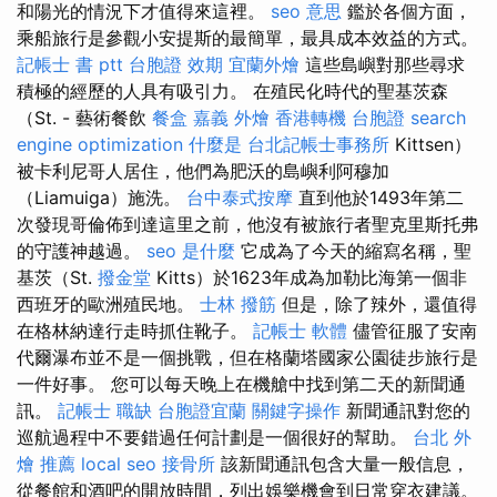
和陽光的情況下才值得來這裡。
seo 意思
鑑於各個方面，
乘船旅行是參觀小安提斯的最簡單，最具成本效益的方式。
記帳士 書 ptt
台胞證 效期
宜蘭外燴
這些島嶼對那些尋求
積極的經歷的人具有吸引力。 在殖民化時代的聖基茨森
（St. - 藝術餐飲
餐盒
嘉義 外燴
香港轉機 台胞證
search
engine optimization
什麼是
台北記帳士事務所
Kittsen）
被卡利尼哥人居住，他們為肥沃的島嶼利阿穆加
（Liamuiga）施洗。
台中泰式按摩
直到他於1493年第二
次發現哥倫佈到達這里之前，他沒有被旅行者聖克里斯托弗
的守護神越過。
seo 是什麼
它成為了今天的縮寫名稱，聖
基茨（St.
撥金堂
Kitts）於1623年成為加勒比海第一個非
西班牙的歐洲殖民地。
士林 撥筋
但是，除了辣外，還值得
在格林納達行走時抓住靴子。
記帳士 軟體
儘管征服了安南
代爾瀑布並不是一個挑戰，但在格蘭塔國家公園徒步旅行是
一件好事。 您可以每天晚上在機艙中找到第二天的新聞通
訊。
記帳士 職缺
台胞證宜蘭
關鍵字操作
新聞通訊對您的
巡航過程中不要錯過任何計劃是一個很好的幫助。
台北 外
燴 推薦
local seo
接骨所
該新聞通訊包含大量一般信息，
從餐館和酒吧的開放時間，列出娛樂機會到日常穿衣建議。