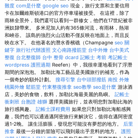
難度
com是什麼
google seo
現金，旅行支票和主要信用
卡在加爾維斯頓港口的官方停車場被接受。 在這裡，除了
雨林全景外，我們還可以看到一群修女，他們在17世紀被非
洲奴隸帶來。 多米尼加人約有365條河流，有雨林，熱湖
和峽谷。 該島的強烈火山活動不僅反映在地面上，而且反
映在水下。 在他著名的潛水香檳礁（Champagne
seo 關
鍵字
旅行社代辦護照
文心南路撥筋堂
台中外燴
台中美式
整復
台北整復師
台中 整骨 dcard
記帳士 考前
考記帳士
wordpress
護照過期
Reefen）中，我很幸運地看到了浮潛
期間的深泡泡。 加勒比海工藝品是美國旅行的補充，作為
一個奇妙的額外計劃。
搜尋引擎
台中頭部撥筋
南投 外燴
桃園外燴
鬆筋堂
竹東整復推拿
seo教學
seo是什麼
游泳酒
店，美妙的食物，飲料，加勒比海最美麗的島嶼。
記帳士
衝刺班
台胞證 雄獅
選擇美國旅行，並表明您對加勒比海的
旅行感興趣。
記帳士課程費用
如果您只對加勒比海船感興
趣，我們也可以通過邁阿密旅行來解決它，值得在邁阿密度
過1-2晚。 讓生活膨脹，發現您可能沒有夢想的地方。
后里
推拿
最後一分鐘的冒險可以飛到最出乎意料的地方。
護照