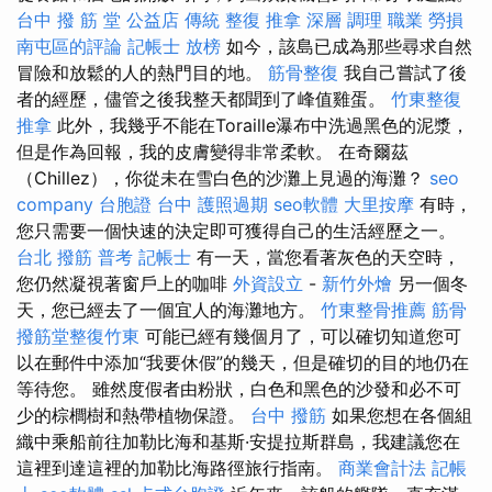
台中 撥 筋 堂 公益店 傳統 整復 推拿 深層 調理 職業 勞損
南屯區的評論
記帳士 放榜
如今，該島已成為那些尋求自然
冒險和放鬆的人的熱門目的地。
筋骨整復
我自己嘗試了後
者的經歷，儘管之後我整天都聞到了峰值雞蛋。
竹東整復
推拿
此外，我幾乎不能在Toraille瀑布中洗過黑色的泥漿，
但是作為回報，我的皮膚變得非常柔軟。 在奇爾茲
（Chillez），你從未在雪白色的沙灘上見過的海灘？
seo
company
台胞證 台中
護照過期
seo軟體
大里按摩
有時，
您只需要一個快速的決定即可獲得自己的生活經歷之一。
台北 撥筋
普考 記帳士
有一天，當您看著灰色的天空時，
您仍然凝視著窗戶上的咖啡
外資設立
-
新竹外燴
另一個冬
天，您已經去了一個宜人的海灘地方。
竹東整骨推薦
筋骨
撥筋堂整復竹東
可能已經有幾個月了，可以確切知道您可
以在郵件中添加“我要休假”的幾天，但是確切的目的地仍在
等待您。 雖然度假者由粉狀，白色和黑色的沙發和必不可
少的棕櫚樹和熱帶植物保證。
台中 撥筋
如果您想在各個組
織中乘船前往加勒比海和基斯·安提拉斯群島，我建議您在
這裡到達這裡的加勒比海路徑旅行指南。
商業會計法 記帳