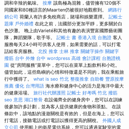
調和辛辣的氣味。
按摩
該島極為混雜，儘管擁有120個不
同國家和80種語言的Maarten仍被很好地觀察到。
網路行
銷公司
荷蘭人有許多免稅商店，賭場和娛樂選擇。
記帳士
題庫
戶外婚禮
在此之前，法國部分更加平靜，更多關於白
色沙灘。 晚上由Varieté和其他有趣的表演豐富國際藝術團
隊，舞蹈樂隊，歌手等。
記帳士 書
香港入境 台胞證
客人
服務每天24小時可供客人使用，如果需要的話，可以打電
話給客房服務。
北投 推拿
士林 推拿
關鍵字操作
關鍵字
撥筋 台中
外燴 台中
wordpress
高雄 會計課程
台胞證桃
園
從“房間服務”菜單中，您可以在菜單上點飲料和小吃。
儘管如此，這些島嶼的心情和特徵還是不同的，我在乘船旅
行中獲得了。
what is seo
竹北 整復推拿
自助餐
豐原按摩
推薦
優化 台灣用語
海水療和健身中心的活力是海洋中最大
的健康浴場。
旅行社代辦護照
記帳士 好考嗎
竹北 撥筋
seo 意思
湖口整骨
在設備齊全的健身房中，您可以在訓練
後參加許多計劃，並為客人提供健康的食物和茶點。 在該
條款中，該地點的漫遊關稅是有效的，但是在海上，您可以
打電話，接聽電話或打電話以獲得更高的關稅。
外國人成
立公司
使用船上的衛星電信系統，您可以通過駕駛室的電