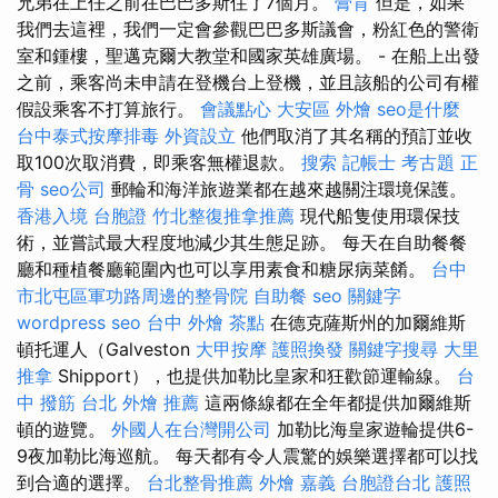
兄弟在上任之前在巴巴多斯住了7個月。
膏肓
但是，如果
我們去這裡，我們一定會參觀巴巴多斯議會，粉紅色的警衛
室和鍾樓，聖邁克爾大教堂和國家英雄廣場。 - 在船上出發
之前，乘客尚未申請在登機台上登機，並且該船的公司有權
假設乘客不打算旅行。
會議點心
大安區 外燴
seo是什麼
台中泰式按摩排毒
外資設立
他們取消了其名稱的預訂並收
取100次取消費，即乘客無權退款。
搜索
記帳士 考古題
正
骨
seo公司
郵輪和海洋旅遊業都在越來越關注環境保護。
香港入境 台胞證
竹北整復推拿推薦
現代船隻使用環保技
術，並嘗試最大程度地減少其生態足跡。 每天在自助餐餐
廳和種植餐廳範圍內也可以享用素食和糖尿病菜餚。
台中
市北屯區軍功路周邊的整骨院
自助餐
seo 關鍵字
wordpress seo
台中 外燴 茶點
在德克薩斯州的加爾維斯
頓托運人（Galveston
大甲按摩
護照換發
關鍵字搜尋
大里
推拿
Shipport），也提供加勒比皇家和狂歡節運輸線。
台
中 撥筋
台北 外燴 推薦
這兩條線都在全年都提供加爾維斯
頓的遊覽。
外國人在台灣開公司
加勒比海皇家遊輪提供6-
9夜加勒比海巡航。 每天都有令人震驚的娛樂選擇都可以找
到合適的選擇。
台北整骨推薦
外燴 嘉義
台胞證台北
護照