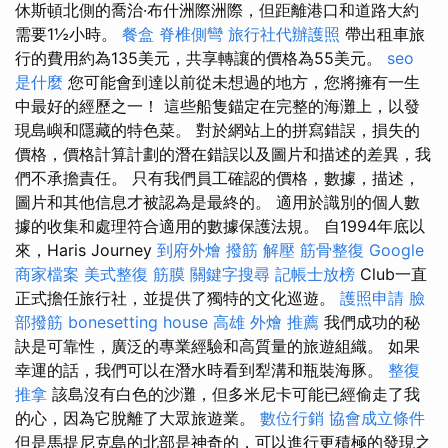
休斯頓北側的喬治·布什洲際洲際，但距離港口和道路大約
需要1½小時。
餐盒
脊椎側彎
旅行社代辦護照
帶出租車旅
行的費用約為135美元，共享轉讓的價格為55美元。
seo
是什麼
您可能會到達以前從未想過的地方，您將擁有一生
中最好的經歷之一！ 這些船隻錨定在完整的海灘上，以發
現島嶼和隱藏的特色菜。 對於網站上的拼寫錯誤，損失的
價格，價格計算計劃的潛在錯誤以及圖片和描述的差異，我
們不承擔責任。 只有我們員工確認的價格，數據，描述，
圖片和其他信息才被認為是最終的。 適用於識別的個人數
據的收集和處理符合適用的數據保護法規。 自1994年底以
來，Haris Journey
到府外燴
撥筋 解壓
筋骨整復
Google
商家檔案
美式整復 筋膜
關鍵字搜尋
記帳士放榜
Club一直
正式擔任旅行社，並提供了獨特的文化巡遊。
護照申請
臉
部撥筋
bonesetting house
高雄 外燴 推薦
我們成功的秘
訣是可靠性，廣泛的專業經驗和高質量的旅遊組織。 如果
幸運的話，我們可以在潛水時看到犁溝和瓶裝海豚。
整復
推拿
該島沒有白色的沙灘，但多米尼卡可能已經偷走了我
的心，因為它脫離了大眾旅遊業。
數位行銷
協會成立條件
但是馬提尼克島的北部是神奇的，可以進行更積極的發現之