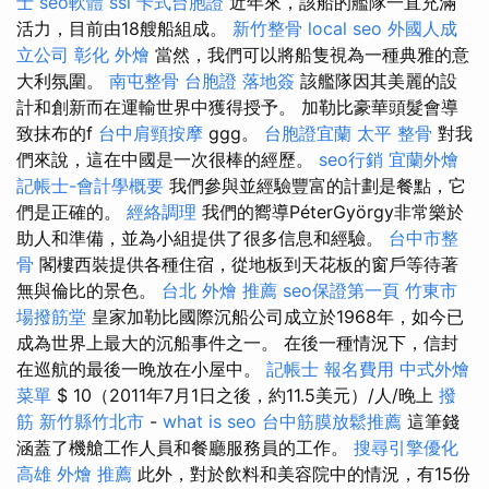
士
seo軟體
ssl
卡式台胞證
近年來，該船的艦隊一直充滿
活力，目前由18艘船組成。
新竹整骨
local seo
外國人成
立公司
彰化 外燴
當然，我們可以將船隻視為一種典雅的意
大利氛圍。
南屯整骨
台胞證 落地簽
該艦隊因其美麗的設
計和創新而在運輸世界中獲得授予。 加勒比豪華頭髮會導
致抹布的f
台中肩頸按摩
ggg。
台胞證宜蘭
太平 整骨
對我
們來說，這在中國是一次很棒的經歷。
seo行銷
宜蘭外燴
記帳士-會計學概要
我們參與並經驗豐富的計劃是餐點，它
們是正確的。
經絡調理
我們的嚮導PéterGyörgy非常樂於
助人和準備，並為小組提供了很多信息和經驗。
台中市整
骨
閣樓西裝提供各種住宿，從地板到天花板的窗戶等待著
無與倫比的景色。
台北 外燴 推薦
seo保證第一頁
竹東市
場撥筋堂
皇家加勒比國際沉船公司成立於1968年，如今已
成為世界上最大的沉船事件之一。 在後一種情況下，信封
在巡航的最後一晚放在小屋中。
記帳士 報名費用
中式外燴
菜單
$ 10（2011年7月1日之後，約11.5美元）/人/晚上
撥
筋 新竹縣竹北市
-
what is seo
台中筋膜放鬆推薦
這筆錢
涵蓋了機艙工作人員和餐廳服務員的工作。
搜尋引擎優化
高雄 外燴 推薦
此外，對於飲料和美容院中的情況，有15份