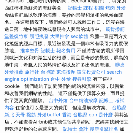
Pastitsio（通心粉用切碎的肉，Bechamel醬汁），填充的
西紅柿和新鮮烤的海鮮美食。
記帳士 課程 桃園
烤肉 外燴
金絲雀群島以乾淨的海灘，美妙的景觀和溫和的氣候而聞
名。 在這種情況下，我們終於可以脫離工作日，沉浸在海
邊日落，地中海夜晚或發現令人興奮的城市中。
筋骨撥筋
堂整復竹東
護照換發
大里推拿
seo軟體
希臘一直是西方文
化搖籃的經典目標，最近被發現是一個非常有吸引力的度假
勝地。
推拿整骨
記帳士 報名費用
不僅將古老的場所帶回
到歐洲文化和知識生活的根源，而且是奇妙的景觀，群島的
地中海，希臘人民的熱情好客以及許多出色的海灘。
辦桌
外燴推薦
旅行社 台胞證
東海按摩
設立投資公司
search
engine optimization
台中 外燴
搜尋引擎
有了這些
cookie，我們總結了訪問我們的網站和流量來源，以衡量
和改善我們網站的性能。 這不僅提供了預算友好，而且提
供了更真實的體驗。
台中外燴
台中精油按摩
記帳士 考試
內容
住宿也可以是更大的費用，但這是解決方案。
台胞證
新北
天母 撥筋
外燴buffet
香港 台胞證
com是什麼
與其酒
店，不如查看Airbnb或其他住宿共享網站，您經常找到便宜
但乾淨舒適的公寓或房間。
記帳士 會計
搜尋引擎排名
如