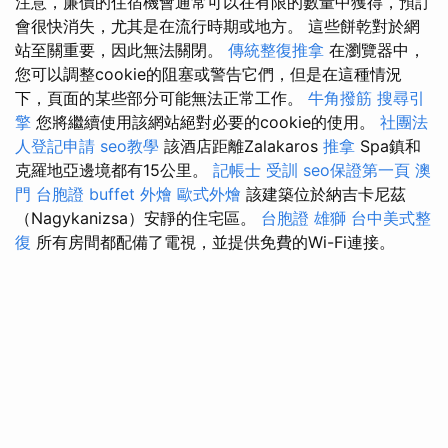
注意，廉價的住宿機會通常可以在有限的數量中獲得，預訂
會很快消失，尤其是在流行時期或地方。 這些餅乾對於網
站至關重要，因此無法關閉。
傳統整復推拿
在瀏覽器中，
您可以調整cookie的阻塞或警告它們，但是在這種情況
下，頁面的某些部分可能無法正常工作。
牛角撥筋
搜尋引
擎
您將繼續使用該網站絕對必要的cookie的使用。
社團法
人登記申請
seo教學
該酒店距離Zalakaros
推拿
Spa鎮和
克羅地亞邊境都有15公里。
記帳士 受訓
seo保證第一頁
澳
門 台胞證
buffet 外燴
歐式外燴
該建築位於納吉卡尼茲
（Nagykanizsa）安靜的住宅區。
台胞證 雄獅
台中美式整
復
所有房間都配備了電視，並提供免費的Wi-Fi連接。