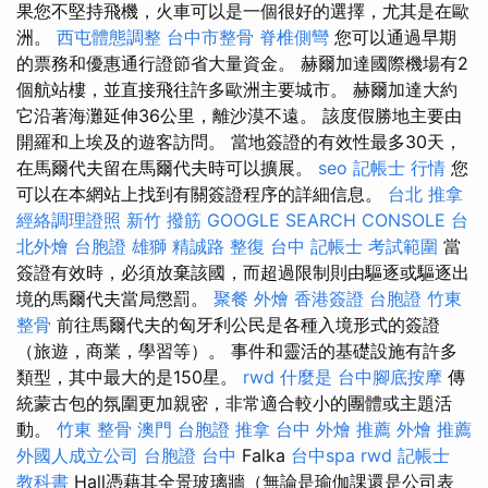
果您不堅持飛機，火車可以是一個很好的選擇，尤其是在歐
洲。
西屯體態調整
台中市整骨
脊椎側彎
您可以通過早期
的票務和優惠通行證節省大量資金。 赫爾加達國際機場有2
個航站樓，並直接飛往許多歐洲主要城市。 赫爾加達大約
它沿著海灘延伸36公里，離沙漠不遠。 該度假勝地主要由
開羅和上埃及的遊客訪問。 當地簽證的有效性最多30天，
在馬爾代夫留在馬爾代夫時可以擴展。
seo
記帳士 行情
您
可以在本網站上找到有關簽證程序的詳細信息。
台北 推拿
經絡調理證照
新竹 撥筋
GOOGLE SEARCH CONSOLE
台
北外燴
台胞證 雄獅
精誠路 整復 台中
記帳士 考試範圍
當
簽證有效時，必須放棄該國，而超過限制則由驅逐或驅逐出
境的馬爾代夫當局懲罰。
聚餐 外燴
香港簽證 台胞證
竹東
整骨
前往馬爾代夫的匈牙利公民是各種入境形式的簽證
（旅遊，商業，學習等）。 事件和靈活的基礎設施有許多
類型，其中最大的是150星。
rwd
什麼是
台中腳底按摩
傳
統蒙古包的氛圍更加親密，非常適合較小的團體或主題活
動。
竹東 整骨
澳門 台胞證
推拿
台中 外燴 推薦
外燴 推薦
外國人成立公司
台胞證 台中
Falka
台中spa
rwd
記帳士
教科書
Hall憑藉其全景玻璃牆（無論是瑜伽課還是公司表