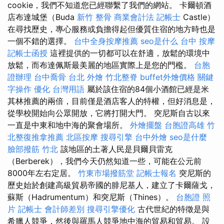
cookie，我們不知道您已經聯繫了我們的網站。 卡爾頓酒
店布達城堡（Buda
新竹 整骨
商業會計法 記帳士
Castle）
在尋找歷史，專心服務或負擔得起但優質住宿的地方時也是
一個不錯的選擇。
台中全身按摩推薦
seo是什么
台中 按摩
記帳士函授
這裡提供的一切都可以在舒適，放鬆的環境中
放鬆，而布達佩斯最美麗的地區實際上是您的門檻。
台胞
證辦理
台中喬骨
台北 外燴
竹北整脊
buffet外燴價格
關鍵
字操作
優化 台灣用語
屬於該住宿的84個小酒館已經是米
其林推薦的兩倍，目前僅是酒店客人的特權，但好消息是，
從學校開始向公眾開放，它將打開大門。 突尼斯自古以來
一直是中東和地中海的聚會場所。
外燴擺盤
台胞證高雄
竹
北整復推拿推薦
北區按摩
搜尋引擎
台中外燴
seo是什麼
臉部撥筋 竹北
該地區的土著人民是貝爾貝雷克
（Berberek），我們今天仍然知道一些，可能在公元前
8000年左右定居。
竹東市場撥筋堂
記帳士報名
突尼斯的
歷史始於創建高級貿易帝國的腓尼基人，建立了卡爾薩戈，
蘇斯（Hadrumentum）和突尼斯（Thines）。
台胞證 照
片
記帳士 會計師差別
搜尋引擎優化
古代世紀的特徵是與
希臘人競爭，然後與羅馬人競爭地中海的貿易和貿易。 設