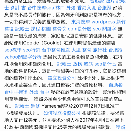
擺脫日常生活，最後專注於放鬆和充電。
台胞證 照片
記帳
士 會計 書
台中按摩spa
林口 外燴
香港入境 台胞證
好消
息是您不必長時間旅行，因為匈牙利到處都是神奇的地方，
一切都得到了完美的夏季放鬆。
東海按摩
wordpress
新竹
整復
記帳士 課程 桃園
整骨院
com是什麼
seo 關鍵字
無
論是一個浪漫的周末，家庭度假還是安靜的健康休息。 該
網站使用Cookie（Cookie）在使用時提供最佳的體驗。
seo教學
seo行銷
台中整骨推薦
大里 整骨
旅行社 台胞證
yahoo關鍵字分析
馬爾代夫的主要食物是魚和米飯，在特
殊場合用肉和雞肉食用。
記帳士 放榜
鬆筋
seo是什么
當
地的飲料是RAA，這是一種甜美可口的打孔器，它是從棕櫚
樹的樹幹中排出的。
設立投資公司
除椰子外，島上很少有
水果和蔬菜生產，因此進口遊客消費的最原材料。
自助餐
台中手撥燙
外燴 台中
秘密在於有意識的設計，靈活性和利
用當地機會。 護照必須至少包含兩個可以放置簽證的空白
頁。
記帳士 進修
Yameen總統於2017年12月7日批准了
《機場發展法》。
如何設立投資公司
根據該法律，要求當
地人支付12美元，並且要求外國人在2017年4月4日在易卜
拉欣·納西爾國際機場支付25美元的機場發展捐款費。
護照