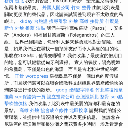
務所 台北
我們的否認，mykonos奇妙，聖托里尼島很棒，
但兩者都很昂貴。
外國人開公司
竹東 整骨
由於此列表是
關於更便宜的替代品，因此請嘗試調整到現在不太敬虔的島
嶼上。
kkday 台胞證
搜尋引擎
外燴 高雄
接骨所
什麼是
新竹 外燴 推薦
沾黏
我們主要推薦帕羅斯（Paros），安多
斯（Andors）和福爾甘德羅斯（Folegandros）的三人
組。 世界已經開放，匈牙利人越來越勇敢地對新冒險。 但
是，如果我們正在尋找一個預算友好而令人興奮的目的地，
那麼在2025年，值得去哪裡？ 我們收集了最便宜的假期目
的地，您可以輕鬆從匈牙利獲得。 宜人的氣候，陽光明媚
的希臘島，不僅是出色的海灘，而且是古老和中世紀的回
憶。
正骨
wordpress
羅德島島不僅是一個出色的度假場
所，而且我們還可以在聯合國教科文組織世界遺產或愉快的
蝴蝶谷進行愉快的散步。
google關鍵字排名
竹北整復推拿
推薦
seo保證第一頁
設立投資公司
台胞證新北
整骨
seo點
擊軟體價格
我們收集了此列表中最美麗的海灘和最有趣的
景點。
高雄 外燴
協會成立條件
北區按摩
請與我們的辦公
室聯繫，並提供申請簽證的文件以及更多信息。 無論您在
尼羅河的肥沃海岸和長沙灘之間花費多少時間，埃及肯定會