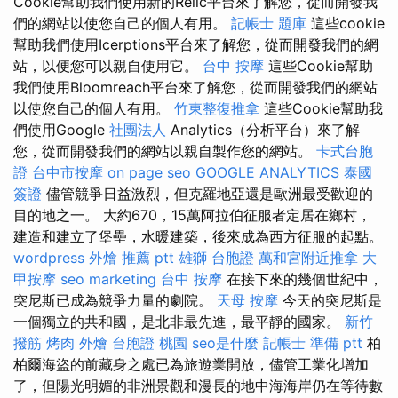
Cookie幫助我們使用新的Relic平台來了解您，從而開發我
們的網站以使您自己的個人有用。
記帳士 題庫
這些cookie
幫助我們使用Icerptions平台來了解您，從而開發我們的網
站，以便您可以親自使用它。
台中 按摩
這些Cookie幫助
我們使用Bloomreach平台來了解您，從而開發我們的網站
以使您自己的個人有用。
竹東整復推拿
這些Cookie幫助我
們使用Google
社團法人
Analytics（分析平台）來了解
您，從而開發我們的網站以親自製作您的網站。
卡式台胞
證
台中市按摩
on page seo
GOOGLE ANALYTICS
泰國
簽證
儘管競爭日益激烈，但克羅地亞還是歐洲最受歡迎的
目的地之一。 大約670，15萬阿拉伯征服者定居在鄉村，
建造和建立了堡壘，水暖建築，後來成為西方征服的起點。
wordpress
外燴 推薦 ptt
雄獅 台胞證
萬和宮附近推拿
大
甲按摩
seo marketing
台中 按摩
在接下來的幾個世紀中，
突尼斯已成為競爭力量的劇院。
天母 按摩
今天的突尼斯是
一個獨立的共和國，是北非最先進，最平靜的國家。
新竹
撥筋
烤肉 外燴
台胞證 桃園
seo是什麼
記帳士 準備 ptt
柏
柏爾海盜的前藏身之處已為旅遊業開放，儘管工業化增加
了，但陽光明媚的非洲景觀和漫長的地中海海岸仍在等待數