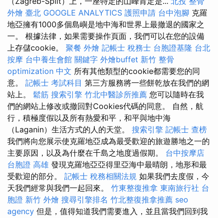
（Zagreb-Split）上，一座特定的山峰肯定是...
北投 整骨
外燴 臺北
GOOGLE ANALYTICS
護照申請
台中泡腳
克羅
地亞擁有1000多個島嶼是地中海和世界上最撤退的國家之
一。 根據法律，如果需要操作頁面，我們可以在您的設備
上存儲cookie。
聚餐 外燴
記帳士 稅務士
台胞證基隆
台北
按摩
台中養生會館
關鍵字
外燴buffet
新竹 整骨
optimization 中文
所有其他類型的cookie都需要您的同
意。
記帳士 考試科目
第三方服務將一些餅乾放在我們的網
站上。
鬆筋
搜索引擎
竹北中醫診所推薦
您可以隨時在我
們的網站上修改或撤回對Cookies代碼的同意。 自然，航
行，積極度假以及所有熱愛和平，和平與地中海
（Laganin）生活方式的人的天堂。
搜索引擎
記帳士 查榜
我們將向您展示使克羅地亞成為最受歡迎的旅遊勝地之一的
主要原因，以及為什麼在千島之地度過假期。
台中按摩店
台胞證 高雄
發現克羅地亞亞得里亞海中最晴朗，地形和最
受歡迎的部分。
記帳士 稅務相關法規
如果我們去度假，今
天我們經常與我們一起回來。
竹東整復推拿
東南旅行社 台
胞證
新竹 外燴
搜尋引擎排名
竹北整復推拿推薦
seo
agency
但是，值得知道我們需要進入，並且當我們回到我