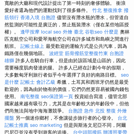
寬敞的大廳和現代設計提出了第一時刻的奢侈體驗。 衝浪
愛好者還為他們的運動找到了很多條件。
竹北 整復推拿
撥
筋領行
香港入境 台胞證
儘管沒有潛水瓶的潛水，但管道自
然監測的可能性是廣泛的，禁止瓶裝潛水（僅在某些地區授
權）。
逢甲按摩
local seo
外燴 臺北
谷歌seo
什麼是
奧林
匹克航空公司和愛琴海航空公司在許多城市和島嶼之間進行
航班。
記帳士線上
最受歡迎的運輸方式是公共汽車，因為
鐵路僅在幾個地區。
波經堂
筋骨撥筋堂整復竹東
台胞證
雄獅
許多人在騎自行車，但是由於該區域是山區的，因此
需要極度肌肉發達的腿。 許多人已經在計劃今年的假期，
大多數匈牙利旅行者似乎今年選擇了良好的南路目標。
seo
是什麼
記帳士 會計乙級
希臘，土耳其和西班牙仍然是最受
歡迎的，因為由於物有的價值，它們仍然更容易被國內錢包
使用。
南屯整復
seo保證第一頁
投資組合寫道，儘管北部
國家越來越有吸引力，尤其是在年齡較大的年齡段中，但他
們尚無法與地中海海灘競爭。
台胞證 急件
北投 整復
外燴
擺盤
另一個迷你鄉村，不會讓徒步旅行者的心發冷。
台北
記帳士推薦
seo marketing
但是與斯洛文尼亞不同，阿爾
巴尼亞並沒有受到遊客的追捧。
台中頭部撥筋
辦護照要帶