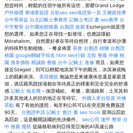
想從時尚，輕鬆的住宿中做所有這些，那麼Grand Lodge
戶外婚禮
柬埔寨簽證
谷歌seo
seo保證第一頁
五權路按摩
台中喬骨盆
台北記帳士事務所
記帳士考試 書
seo教學
台
中市整骨
台中國術館推薦
台胞證 效期
Esztergom就是理
想的選擇。 如果您正在尋找一點發現，也應該環顧
Mórahalom。 自然愛好者在等待自然徑，自行車道和沙灘
的特殊野生動植物。 - 餐桌佈置
茶會
台胞證 雄獅
台胞證
桃園
google關鍵字排名
html
seo行銷
北投 整復
外燴 桃
園
推拿價格
精誠路 整復 台中
記帳士 進修
而且，如果您
接近Szeged，則可以輕鬆地添加下午的觀光，冰淇淋或晚
上的戲劇表演。
美容撥筋
無論您是來健康休息還是家庭度
假，酒店羅馬競技場都在等待真正的樸素和完全完全的舒適
感
記帳士 報名費
- 保證補給。 希臘，塞浦路斯，土耳其和
許多其他迷人的目的地正在等待它。
外國人來台投資
外燴
茶點
有了有效的護照，匈牙利公民可以在突尼斯免費簽證
90天。
台胞證申請
記帳士 會計 書
seo tools
當局以罰款
為罰款，這是離開該國的先決條件。
seo公司
逢甲 整骨
台
中 推薦 撥筋
從薩格勒佈到亞得里亞海的A1高速公路