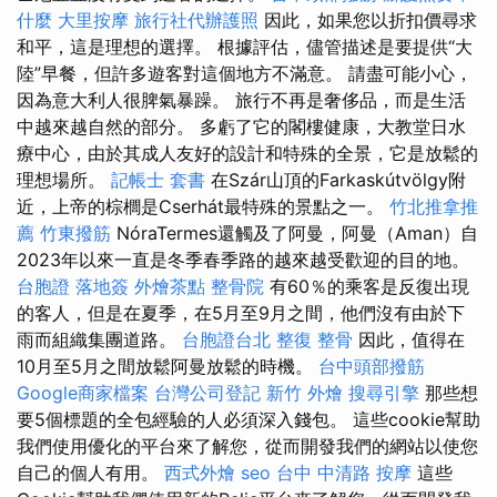
什麼
大里按摩
旅行社代辦護照
因此，如果您以折扣價尋求
和平，這是理想的選擇。 根據評估，儘管描述是要提供“大
陸”早餐，但許多遊客對這個地方不滿意。 請盡可能小心，
因為意大利人很脾氣暴躁。 旅行不再是奢侈品，而是生活
中越來越自然的部分。 多虧了它的閣樓健康，大教堂日水
療中心，由於其成人友好的設計和特殊的全景，它是放鬆的
理想場所。
記帳士 套書
在Szár山頂的Farkaskútvölgy附
近，上帝的棕櫚是Cserhát最特殊的景點之一。
竹北推拿推
薦
竹東撥筋
NóraTermes還觸及了阿曼，阿曼（Aman）自
2023年以來一直是冬季春季路的越來越受歡迎的目的地。
台胞證 落地簽
外燴茶點
整骨院
有60％的乘客是反復出現
的客人，但是在夏季，在5月至9月之間，他們沒有由於下
雨而組織集團道路。
台胞證台北
整復 整骨
因此，值得在
10月至5月之間放鬆阿曼放鬆的時機。
台中頭部撥筋
Google商家檔案
台灣公司登記
新竹 外燴
搜尋引擎
那些想
要5個標題的全包經驗的人必須深入錢包。 這些cookie幫助
我們使用優化的平台來了解您，從而開發我們的網站以使您
自己的個人有用。
西式外燴
seo
台中 中清路 按摩
這些