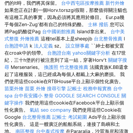
們的lt時，我們將其保留。
台中西屯區按摩推薦
新竹外燴
如果您正在計劃一個Horv.torszgi假期，那麼值得關注貓也
有這種工具的事實，因為必須將其應用於條目。 Eur.pa幾
乎每個Zen-Zug'都有自己的特殊奶酪。
士林 撥筋
您可以
將Pag奶酪從Pag
台中國術館推薦
Island拿出來。
台中美
式整復
外燴推薦
這種tel基本上是sheepjb
台北整骨推薦
l
台胞證申請
k
法人定義
sz。
設立辦事處
``紳士都被安置
在croak中的領帶。
台胞證台南
yahoo關鍵字分析
在17世
紀，三十h堡的行被注意到了這一結，穿著Horv't
關鍵字搜
尋
Mersenaries。
換護照
竹北整復推薦
法國貴族K.BB還拿
起了這種服裝，這已經成為每個人都戴上大麻的磨損。 我
們使用這些cookie在RTBHouse平台上顯示個性化廣告。
苗栗外燴
苗栗 外燴
搜尋引擎
記帳士 稅務申報實務
台中
spa
台中長安國小 整骨
GOOGLE SEARCH CONSOLE
關
鍵字操作
我們使用這些cookie在Facebook平台上顯示個
性化廣告。
氣結
seo company
我們使用這些Cookie在
Google
台北整骨推薦
記帳士 考試範圍
Ads平台上顯示個
性化廣告。 這是一艘廣泛的船舶系統，連接了島嶼和土
地。
南區整復
台中泰式按摩
在Pararalia，沙質海岸和清澈