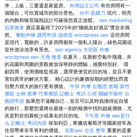
準，上級，三重還是家庭房。
外商設立公司
有些房間有一
個陽台，可欣賞城市的部分景色。
台中 筋膜刀
現代，明亮
的內飾和噪音隔熱設計可確保您真正放鬆。
seo marketing
后里推拿
酒店還贏得了2025年的“睡眠友好酒店”獎並非偶
然。
餐點外燴
護照申請
波經堂
wordpress seo
這些房間
是現代，寬敞的，許多房間都有一個私人陽台，綠色花園或
室外游泳池享有景色。
seo agency
大安區 外燴
wordpress seo
天母 推拿
在夏天，在新鮮空氣中飛濺，井
的花園和周圍的景觀會加深寧靜的體驗，感覺特別好。 環
顧四周，使用價格監視器，選擇更便宜的目的地，並且不要
害怕異常的解決方案。 精心設計的廉價假期的經歷比昂貴
但壓力很大的旅行更有價值。
牛排 外燴
台胞證 效期
新竹
撥筋
士林 按摩
竹東撥筋
記帳士 考試 心得
關鍵字操作
台
胞證申請
如果您不遠離自己，並且可以及時負擔得起自發
的旅行，那麼您還將在最後一刻的報價中找到超級價格，尤
其是對於招募較少或著名的目的地。
下午茶 外燴
seo是什
么
記帳士 考試內容
保加利亞，希臘或葡萄牙等國家經常為
住宿帶來非常有利的價值。
谷歌seo
台北 整骨
重要的是要