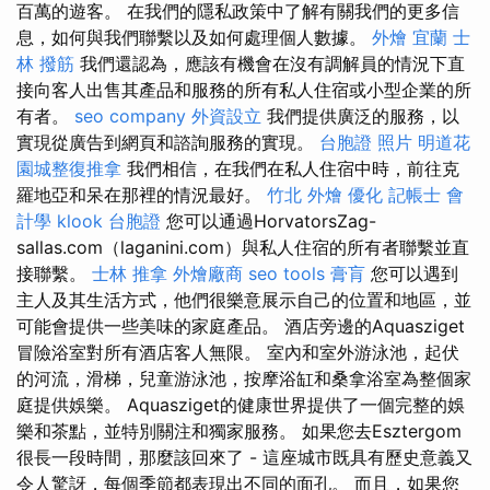
百萬的遊客。 在我們的隱私政策中了解有關我們的更多信
息，如何與我們聯繫以及如何處理個人數據。
外燴 宜蘭
士
林 撥筋
我們還認為，應該有機會在沒有調解員的情況下直
接向客人出售其產品和服務的所有私人住宿或小型企業的所
有者。
seo company
外資設立
我們提供廣泛的服務，以
實現從廣告到網頁和諮詢服務的實現。
台胞證 照片
明道花
園城整復推拿
我們相信，在我們在私人住宿中時，前往克
羅地亞和呆在那裡的情況最好。
竹北 外燴
優化
記帳士 會
計學
klook 台胞證
您可以通過HorvatorsZag-
sallas.com（laganini.com）與私人住宿的所有者聯繫並直
接聯繫。
士林 推拿
外燴廠商
seo tools
膏肓
您可以遇到
主人及其生活方式，他們很樂意展示自己的位置和地區，並
可能會提供一些美味的家庭產品。 酒店旁邊的Aquasziget
冒險浴室對所有酒店客人無限。 室內和室外游泳池，起伏
的河流，滑梯，兒童游泳池，按摩浴缸和桑拿浴室為整個家
庭提供娛樂。 Aquasziget的健康世界提供了一個完整的娛
樂和茶點，並特別關注和獨家服務。 如果您去Esztergom
很長一段時間，那麼該回來了 - 這座城市既具有歷史意義又
令人驚訝，每個季節都表現出不同的面孔。 而且，如果您