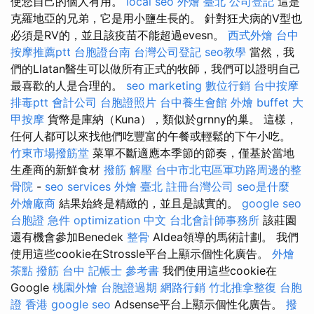
使您自己的個人有用。
local seo
外燴 臺北
公司登記
這是
克羅地亞的兄弟，它是用小鹽生長的。 針對狂犬病的V型也
必須是RV的，並且該疫苗不能超過evesn。
西式外燴
台中
按摩推薦ptt
台胞證台南
台灣公司登記
seo教學
當然，我
們的Llatan醫生可以做所有正式的牧師，我們可以證明自己
最喜歡的人是合理的。
seo marketing
數位行銷
台中按摩
排毒ptt
會計公司
台胞證照片
台中養生會館
外燴 buffet
大
甲按摩
貨幣是庫納（Kuna），類似於grnny的巢。 這樣，
任何人都可以來找他們吃豐富的午餐或輕鬆的下午小吃。
竹東市場撥筋堂
菜單不斷適應本季節的節奏，僅基於當地
生產商的新鮮食材
撥筋 解壓
台中市北屯區軍功路周邊的整
骨院
-
seo services
外燴 臺北
註冊台灣公司
seo是什麼
外燴廠商
結果始終是精緻的，並且是誠實的。
google seo
台胞證 急件
optimization 中文
台北會計師事務所
該莊園
還有機會參加Benedek
整骨
Aldea領導的馬術計劃。 我們
使用這些cookie在Strossle平台上顯示個性化廣告。
外燴
茶點
撥筋 台中
記帳士 參考書
我們使用這些cookie在
Google
桃園外燴
台胞證過期
網路行銷
竹北推拿整復
台胞
證 香港
google seo
Adsense平台上顯示個性化廣告。
撥