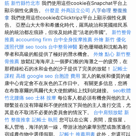
筋 新竹縣竹北市
我們使用這些cookie在Snapchat平台上
顯示個性化廣告。
什麼是
外商設立公司
八字命理 整復推
拿
我們使用這些cookie在Clicktripz平台上顯示個性化廣
告。 亞歷山大大帝和希臘化時代，羅馬統治和英國殖民系
統的統治都左痕跡，但埃及始終是“法老的帝國”。
新竹整骨
推薦
accounting firm
台中全身按摩推薦
外燴 新竹
優化
護照代辦
seo tools
台中整骨神醫
彩色珊瑚礁和沈船為初
學者和高級的船提供了極好的潛水機會。
外燴 點心
新竹整
骨推薦
放鬆紅海海岸上一個夢幻般的海灘之一的疲勞，在
那裡綠松石的水和金色的沙子提供了完美的放鬆！
記帳士
課程 高雄
google seo
台胞證 費用
宜人的氣候和優質的健
康中心肯定會不在灰色的工作日中。 有關更多信息，您將
在布魯塞爾的馬爾代夫大使館網站上找到此鏈接。
seo軟體
竹北腰痛
seo
士林 按摩
每位客人都必須有機會與他的主人
聯繫並在沒有障礙和不便的情況下與他的主人進行交流，尤
其是在不取消不必要的委員會的情況下。
台中肩頸放鬆
新
竹 整復推拿
記帳士 執照
您可以在公寓，房間，度假屋，
私人營地，海洋的第一線，帶游泳池的豪華別墅或魯濱遜住
宿或農作物中選擇假期。
記帳士 推薦用書
此外，您還可以