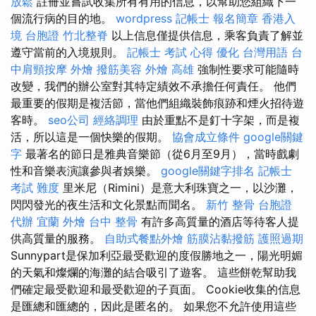
放鬆
註冊並嘗試收集所有有用的信息，以幫助您組織下一
個流行病的目的地。
wordpress
記帳士 報名簡章
香港入
境 台胞證
竹北整脊
以上信息僅提供信息，乘客負責了解並
遵守當前的入境規則。
記帳士 考試 心得
優化 台灣用語
台
中肩頸按摩
外燴
撥筋美容
外燴 高雄
強制性要求可能隨時
改變，我們的辦公室對其特定績效不承擔任何責任。 他們
最重要的假期是複活節，當他們組織裝飾痕跡和煙火招待遊
客時。
seo公司
經絡調理
由於重點不是釘十字架，而是複
活，所以這是一個快樂的假期。
協會成立條件
google關鍵
字
最著名的節日是雅典音樂節（從6月至9月），當時戲劇
性和音樂表演讓參與者娛樂。
google關鍵字排名
記帳士
考試 難度
里米尼（Rimini）是意大利珠寶之一，以沙灘，
閃閃發光的夜生活和文化景點而聞名。
新竹 整骨
台胞證
代辦
宜蘭 外燴
台中 整骨
有許多高質量的酒店等待客人提
供高質量的服務。
自助式餐點外燴
筋膜沾黏撥筋
護照過期
Sunnypart是保加利亞最受歡迎的度假勝地之一，陽光明媚
的天氣和燦爛的海灘的結合吸引了遊客。 這些餅乾幫助我
們確定最受歡迎和最受歡迎的子頁面。 Cookie收集的信息
是匯總和匯總的，因此是匿名的。 如果您不允許使用這些