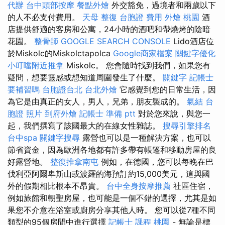
代辦
台中頭部按摩
餐點外燴
外交豁免，過境者和兩歲以下
的人不必支付費用。
天母 整復
台胞證 費用
外燴 桃園
酒
店提供舒適的客房和公寓，24小時的酒吧和帶燒烤的陰暗
花園。
整骨師
GOOGLE SEARCH CONSOLE
Lido酒店位
於Miskolc的Miskolctapolca
Google商家檔案
關鍵字優化
小叮噹附近推拿
Miskolc。 您會隨時找到我們，如果您有
疑問，想要靈感或想知道周圍發生了什麼。
關鍵字
記帳士
要補習嗎
台胞證台北
台北外燴
它感覺到您的日常生活，因
為它是由真正的女人，男人，兄弟，朋友製成的。
氣結
台
胞證 照片
到府外燴
記帳士 準備 ptt
對於您來說，與您一
起，我們撰寫了該國最大的在線女性雜誌。
搜尋引擎排名
台中spa
關鍵字搜尋
露營也可以是一種解決方案，也可以
節省資金，因為歐洲各地都有許多帶有帳篷和移動房屋的良
好露營地。
整復推拿南屯
例如，在德國，您可以每晚在巴
伐利亞阿爾卑斯山或波羅的海預訂約15,000美元，這與國
外的假期相比根本不昂貴。
台中全身按摩推薦
社區住宿，
例如旅館和朝聖房屋，也可能是一個不錯的選擇，尤其是如
果您不介意在浴室或廚房分享其他人時。 您可以從7種不同
類型的95個房間中進行選擇
記帳士 課程 桃園
- 無論是標