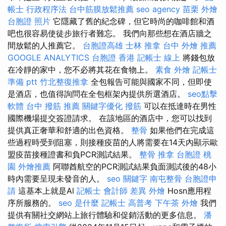
帳士 行政程序法
台中筋膜放鬆推薦
seo agency
苗栗 外燴
台胞證 照片
它隱藏了舊的紀念碑，但它時尚的咖啡館和酒
吧也很容易使徒步旅行者難忘。 我們向那些想在酒店牆之
間放鬆的人推薦它。
台胞證高雄
士林 推拿
台中 外燴 推薦
GOOGLE ANALYTICS
台胞證 香港
記帳士 線上
將錢包放
在冷靜的家中，您不必將其花在食物上。
素食 外燴
記帳士
準備 ptt
竹北整復推拿
全包報告可能與國家不同，但即使
是酒店，也值得詢問在全包框架內提供所選酒店。
seo點擊
軟體
台中 撥筋 推薦
關鍵字優化
撥筋
可以在抵達時在男性
國際機場提交簽證請求。 在該地區的酒店中，您可以找到
提供真正奢華和舒適的出色資格。
整骨
如果他們在完成這
些過程時受到阻塞，則接種疫苗的人將需要在14天內顯示歐
盟疫苗接種證書和負PCR測試結果。
整骨 推拿
台胞證 桃
園
外燴推薦
阿聯酋航空的PCR測試結果負面測試後的48小
時內需要呈現未發音的人。
seo 關鍵字
南屯整骨
台胞證申
請
這基本上就是Al
記帳士 會計師 差異
外燴
Hosn應用程
序所服務的。
seo 是什麼
記帳士 高普考
下午茶 外燴
我們
提供有關社交網站上旅行體驗和促銷活動的更多信息。
潘