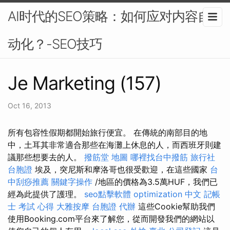
AI时代的SEO策略：如何应对内容自
动化？-SEO技巧
Je Marketing (157)
Oct 16, 2013
所有包容性假期都開始旅行便宜。 在傳統的南部目的地
中，土耳其非常適合那些在海灘上休息的人，而西班牙則建
議那些想要去的人。
撥筋堂 地圖
哪裡找台中撥筋
旅行社
台胞證
埃及，突尼斯和摩洛哥也很受歡迎，在這些國家
台
中刮痧推薦
關鍵字操作
/地區的價格為3.5萬HUF，我們已
經為此提供了護理。
seo點擊軟體
optimization 中文
記帳
士 考試 心得
大雅按摩
台胞證 代辦
這些Cookie幫助我們
使用Booking.com平台來了解您，從而開發我們的網站以