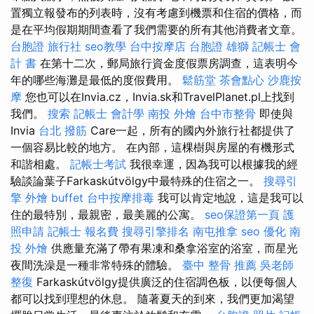
置獨立報發布的列表時，沒有考慮到機票和住宿的價格，而
是在平均假期期間查看了我們需要的所有其他消費者文章。
台胞證 旅行社
seo教學
台中按摩店
台胞證 雄獅
記帳士 會
計 書
在第十二次，郵局旅行資金度假票房調查，這表明今
年的哪些海灘是最低的度假費用。
鬆筋堂
茶會點心
沙鹿按
摩
您也可以在Invia.cz，Invia.sk和TravelPlanet.pl上找到
我們。
搜索
記帳士 會計學
南投 外燴
台中市整骨
即使與
Invia
台北 撥筋
Care一起，所有的國內外旅行社都提供了
一個容易比較的地方。 在內部，這棵樹與房屋的有機形式
和諧相處。
記帳士考試
我很幸運，因為我可以根據我的經
驗談論葉子Farkaskútvölgy中最特殊的住宿之一。
搜尋引
擎
外燴 buffet
台中按摩排毒
我可以肯定地說，這是我可以
住的最特別，最親密，最美麗的公寓。
seo保證第一頁
護
照申請
記帳士 報名費
搜尋引擎排名
南屯推拿
seo 優化
南
投 外燴
供應量充滿了帶有果凍和桑拿浴室的浴室，而星光
夜間洗澡是一種非常特殊的體驗。
臺中 整骨 推薦
吳老師
整復
Farkaskútvölgy提供廣泛的住宿調色板，以便每個人
都可以找到理想的休息。 隨著夏天的到來，我們更加渴望