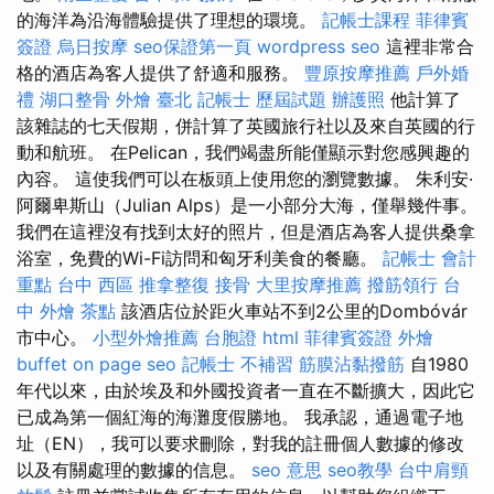
的海洋為沿海體驗提供了理想的環境。
記帳士課程
菲律賓
簽證
烏日按摩
seo保證第一頁
wordpress seo
這裡非常合
格的酒店為客人提供了舒適和服務。
豐原按摩推薦
戶外婚
禮
湖口整骨
外燴 臺北
記帳士 歷屆試題
辦護照
他計算了
該雜誌的七天假期，併計算了英國旅行社以及來自英國的行
動和航班。 在Pelican，我們竭盡所能僅顯示對您感興趣的
內容。 這使我們可以在板頭上使用您的瀏覽數據。 朱利安·
阿爾卑斯山（Julian Alps）是一小部分大海，僅舉幾件事。
我們在這裡沒有找到太好的照片，但是酒店為客人提供桑拿
浴室，免費的Wi-Fi訪問和匈牙利美食的餐廳。
記帳士 會計
重點
台中 西區 推拿整復
接骨
大里按摩推薦
撥筋領行
台
中 外燴 茶點
該酒店位於距火車站不到2公里的Dombóvár
市中心。
小型外燴推薦
台胞證
html
菲律賓簽證
外燴
buffet
on page seo
記帳士 不補習
筋膜沾黏撥筋
自1980
年代以來，由於埃及和外國投資者一直在不斷擴大，因此它
已成為第一個紅海的海灘度假勝地。 我承認，通過電子地
址（EN），我可以要求刪除，對我的註冊個人數據的修改
以及有關處理的數據的信息。
seo 意思
seo教學
台中肩頸