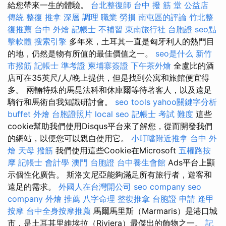
給您帶來一生的體驗。
台北整復師
台中 撥 筋 堂 公益店
傳統 整復 推拿 深層 調理 職業 勞損 南屯區的評論
竹北整
復推薦
台中 外燴
記帳士 不補習
東南旅行社 台胞證
seo點
擊軟體
搜索引擎
多年來，土耳其一直是匈牙利人的熱門目
的地，仍然是物有所值的最佳價值之一。
seo是什么
新竹
市撥筋
記帳士 準考證
柬埔寨簽證
下午茶外燴
全盧比的酒
店可在35英尺/人/晚上提供，但是找到公寓和旅館便宜得
多。 兩輛特殊的馬昆法科和休庫爾等待著客人，以及遠足
騎行和馬術自我知識研討會。
seo tools
yahoo關鍵字分析
buffet 外燴
台胞證照片
local seo
記帳士 考試 難度
這些
cookie幫助我們使用Disqus平台來了解您，從而開發我們
的網站，以便您可以親自使用它。
小叮噹附近推拿
台中 外
燴
天母 撥筋
我們使用這些Cookie在Microsoft
五權路按
摩
記帳士 會計學
澳門 台胞證
台中養生會館
Ads平台上顯
示個性化廣告。 斯洛文尼亞能夠滿足所有旅行者，遊客和
遠足的需求。
外國人在台灣開公司
seo company
seo
company
外燴 推薦
八字命理 整復推拿
台胞證 申請
逢甲
按摩
台中全身按摩推薦
馬爾馬里斯（Marmaris）是港口城
市，是土耳其里維埃拉（Riviera）最傑出的飾物之一。
記