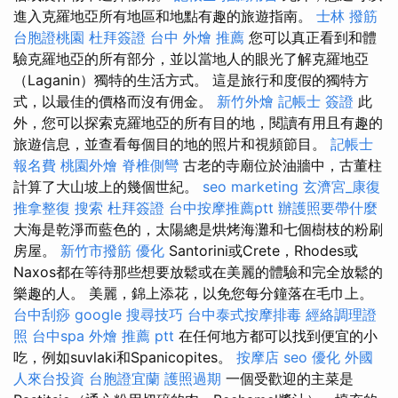
進入克羅地亞所有地區和地點有趣的旅遊指南。
士林 撥筋
台胞證桃園
杜拜簽證
台中 外燴 推薦
您可以真正看到和體
驗克羅地亞的所有部分，並以當地人的眼光了解克羅地亞
（Laganin）獨特的生活方式。 這是旅行和度假的獨特方
式，以最佳的價格而沒有佣金。
新竹外燴
記帳士 簽證
此
外，您可以探索克羅地亞的所有目的地，閱讀有用且有趣的
旅遊信息，並查看每個目的地的照片和視頻節目。
記帳士
報名費
桃園外燴
脊椎側彎
古老的寺廟位於油牆中，古董柱
計算了大山坡上的幾個世紀。
seo marketing
玄濟宮_康復
推拿整復
搜索
杜拜簽證
台中按摩推薦ptt
辦護照要帶什麼
大海是乾淨而藍色的，太陽總是烘烤海灘和七個樹枝的粉刷
房屋。
新竹市撥筋
優化
Santorini或Crete，Rhodes或
Naxos都在等待那些想要放鬆或在美麗的體驗和完全放鬆的
樂趣的人。 美麗，錦上添花，以免您每分鐘落在毛巾上。
台中刮痧
google 搜尋技巧
台中泰式按摩排毒
經絡調理證
照
台中spa
外燴 推薦 ptt
在任何地方都可以找到便宜的小
吃，例如suvlaki和Spanicopites。
按摩店
seo 優化
外國
人來台投資
台胞證宜蘭
護照過期
一個受歡迎的主菜是