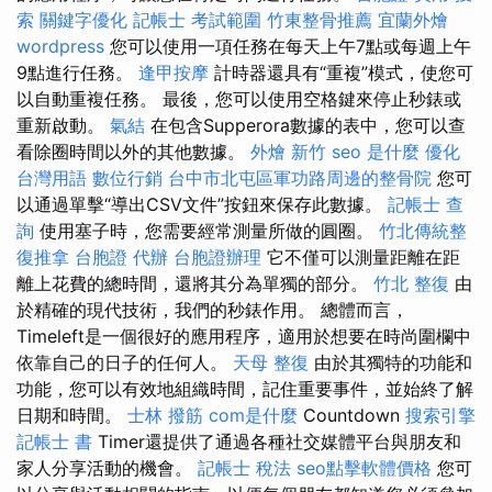
索
關鍵字優化
記帳士 考試範圍
竹東整骨推薦
宜蘭外燴
wordpress
您可以使用一項任務在每天上午7點或每週上午
9點進行任務。
逢甲按摩
計時器還具有“重複”模式，使您可
以自動重複任務。 最後，您可以使用空格鍵來停止秒錶或
重新啟動。
氣結
在包含Supperora數據的表中，您可以查
看除圈時間以外的其他數據。
外燴 新竹
seo 是什麼
優化
台灣用語
數位行銷
台中市北屯區軍功路周邊的整骨院
您可
以通過單擊“導出CSV文件”按鈕來保存此數據。
記帳士 查
詢
使用塞子時，您需要經常測量所做的圓圈。
竹北傳統整
復推拿
台胞證 代辦
台胞證辦理
它不僅可以測量距離在距
離上花費的總時間，還將其分為單獨的部分。
竹北 整復
由
於精確的現代技術，我們的秒錶作用。 總體而言，
Timeleft是一個很好的應用程序，適用於想要在時尚圍欄中
依靠自己的日子的任何人。
天母 整復
由於其獨特的功能和
功能，您可以有效地組織時間，記住重要事件，並始終了解
日期和時間。
士林 撥筋
com是什麼
Countdown
搜索引擎
記帳士 書
Timer還提供了通過各種社交媒體平台與朋友和
家人分享活動的機會。
記帳士 稅法
seo點擊軟體價格
您可