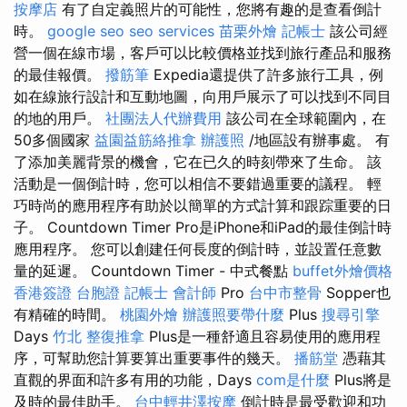
按摩店
有了自定義照片的可能性，您將有趣的是查看倒計
時。
google seo
seo services
苗栗外燴
記帳士
該公司經
營一個在線市場，客戶可以比較價格並找到旅行產品和服務
的最佳報價。
撥筋筆
Expedia還提供了許多旅行工具，例
如在線旅行設計和互動地圖，向用戶展示了可以找到不同目
的地的用戶。
社團法人代辦費用
該公司在全球範圍內，在
50多個國家
益園益筋絡推拿
辦護照
/地區設有辦事處。 有
了添加美麗背景的機會，它在已久的時刻帶來了生命。 該
活動是一個倒計時，您可以相信不要錯過重要的議程。 輕
巧時尚的應用程序有助於以簡單的方式計算和跟踪重要的日
子。 Countdown Timer Pro是iPhone和iPad的最佳倒計時
應用程序。 您可以創建任何長度的倒計時，並設置任意數
量的延遲。 Countdown Timer - 中式餐點
buffet外燴價格
香港簽證 台胞證
記帳士 會計師
Pro
台中市整骨
Sopper也
有精確的時間。
桃園外燴
辦護照要帶什麼
Plus
搜尋引擎
Days
竹北 整復推拿
Plus是一種舒適且容易使用的應用程
序，可幫助您計算要算出重要事件的幾天。
播筋堂
憑藉其
直觀的界面和許多有用的功能，Days
com是什麼
Plus將是
及時的最佳助手。
台中輕井澤按摩
倒計時是最受歡迎和功