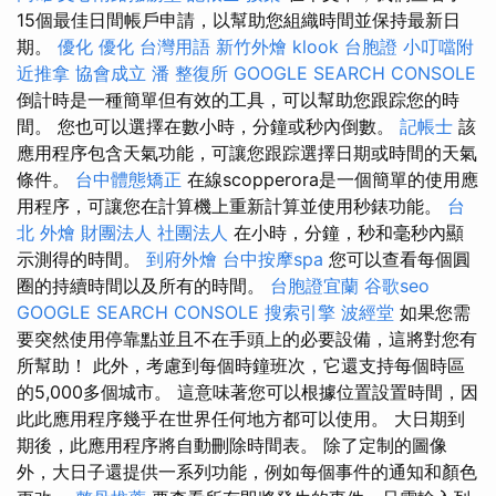
15個最佳日間帳戶申請，以幫助您組織時間並保持最新日
期。
優化
優化 台灣用語
新竹外燴
klook 台胞證
小叮噹附
近推拿
協會成立
潘 整復所
GOOGLE SEARCH CONSOLE
倒計時是一種簡單但有效的工具，可以幫助您跟踪您的時
間。 您也可以選擇在數小時，分鐘或秒內倒數。
記帳士
該
應用程序包含天氣功能，可讓您跟踪選擇日期或時間的天氣
條件。
台中體態矯正
在線scopperora是一個簡單的使用應
用程序，可讓您在計算機上重新計算並使用秒錶功能。
台
北 外燴
財團法人 社團法人
在小時，分鐘，秒和毫秒內顯
示測得的時間。
到府外燴
台中按摩spa
您可以查看每個圓
圈的持續時間以及所有的時間。
台胞證宜蘭
谷歌seo
GOOGLE SEARCH CONSOLE
搜索引擎
波經堂
如果您需
要突然使用停靠點並且不在手頭上的必要設備，這將對您有
所幫助！ 此外，考慮到每個時鐘班次，它還支持每個時區
的5,000多個城市。 這意味著您可以根據位置設置時間，因
此此應用程序幾乎在世界任何地方都可以使用。 大日期到
期後，此應用程序將自動刪除時間表。 除了定制的圖像
外，大日子還提供一系列功能，例如每個事件的通知和顏色