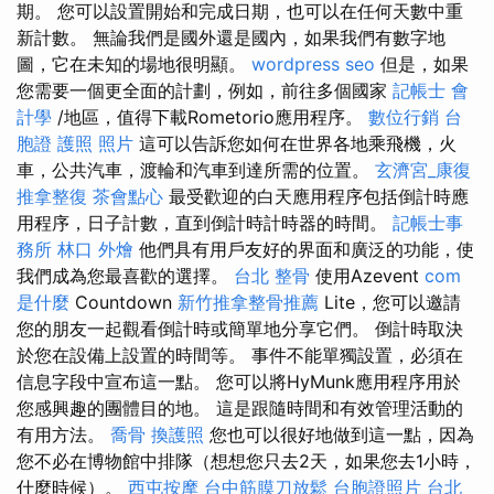
期。 您可以設置開始和完成日期，也可以在任何天數中重
新計數。 無論我們是國外還是國內，如果我們有數字地
圖，它在未知的場地很明顯。
wordpress seo
但是，如果
您需要一個更全面的計劃，例如，前往多個國家
記帳士 會
計學
/地區，值得下載Rometorio應用程序。
數位行銷
台
胞證 護照 照片
這可以告訴您如何在世界各地乘飛機，火
車，公共汽車，渡輪和汽車到達所需的位置。
玄濟宮_康復
推拿整復
茶會點心
最受歡迎的白天應用程序包括倒計時應
用程序，日子計數，直到倒計時計時器的時間。
記帳士事
務所
林口 外燴
他們具有用戶友好的界面和廣泛的功能，使
我們成為您最喜歡的選擇。
台北 整骨
使用Azevent
com
是什麼
Countdown
新竹推拿整骨推薦
Lite，您可以邀請
您的朋友一起觀看倒計時或簡單地分享它們。 倒計時取決
於您在設備上設置的時間等。 事件不能單獨設置，必須在
信息字段中宣布這一點。 您可以將HyMunk應用程序用於
您感興趣的團體目的地。 這是跟隨時間和有效管理活動的
有用方法。
喬骨
換護照
您也可以很好地做到這一點，因為
您不必在博物館中排隊（想想您只去2天，如果您去1小時，
什麼時候）。
西屯按摩
台中筋膜刀放鬆
台胞證照片
台北