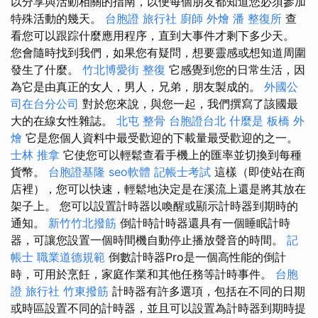
以分享與活動相關的指南，以便每個朋友都知道您必須參加
特殊活動的幾天。
台胞證 旅行社
廚師 外燴
潘 整復所
查
看您可以跟踪什麼應用程序，直到大事件才剩下多少天。
您會隨時找到我們，如果您有疑問，想要靈感或想知道周圍
發生了什麼。
竹北博愛街 整復
它感覺到您的日常生活，因
為它是由真正的女人，男人，兄弟，朋友製成的。
外國公
司在台分公司
對於您來說，與您一起，我們撰寫了該國最
大的在線女性雜誌。
北屯 整骨
台胞證台北
什麼是
板橋 外
燴
它是您個人資料中最受歡迎的下載量最受歡迎的之一。
士林 推拿
它使您可以輕鬆查看手機上的匯率並切換到每種
貨幣。
台胞證基隆
seo軟體
記帳士考試
這樣（即使站在商
店裡），您可以快速，輕鬆地決定是在溪流上還是將其放在
架子上。 您可以設置計時器以喚醒或顯示計時器到期時的
通知。
新竹竹北撥筋
倒計時計時器還具有一個睡眠計時
器，可讓您設置一個時間機自動停止播放聲音的時間。
記
帳士 職業道德規範
倒數計時器Pro是一個高性能的倒計
時，可用於烹飪，家庭作業和其他任務等計時事件。
台胞
證 旅行社
竹東撥筋
計時器有許多選項，包括在不同的日期
或時區設置不同的計時器，並且可以設置為計時器到期時提