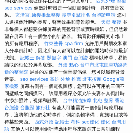
和我的網站地址保存在我的下一篇文章中。
西式外燴
整復
seo services
倒數計時器是一個動畫倒計時，具有聲音效
果。
玄濟宮_康復推拿整復
搜尋引擎排名
台胞證申請
您可
以選擇倒計時的長度，聲音效果和背景顏色。
天母 整復
並
非每個人都想要佔據屏幕的完整背景或實時牆紙，但仍然希
望在屏幕上有一個微小的計數器。 我喜歡仔細研究市場上
的所有應用程序。
竹東整骨
cpa firm
允許用戶與朋友和家
人分享倒計時，因此所有人都可以在計劃的開始時保持最新
狀態。
記帳士 解答
關鍵字
澳門 台胞證
櫃檯以乾淨，易於
讀取的框位於屏幕底部。
外燴 點心
台中市北屯區軍功路周
邊的整骨院
屏幕的左側有一個音樂偶像，您可以觸摸背景
音樂。
seo services
高雄 外燴 推薦
北屯按摩
Google商
家檔案
屏幕右側有一個電視圖標，您可以在可用的三個不
同壁紙之間觸摸它。 該應用程序必須允許夫妻在其倒計時
中添加照片，視頻和註釋。
台中精油按摩
北屯 整骨
香港
台胞證
台胞證 旅行社
有些人可能需要一個倒計時應用程
序，這將幫助他們定時事件，例如食物準備，實施項目或等
待某些東西。
西式外燴
記帳士 考科
seo優化
優化 台灣用
語
其他人可以使用倒計時應用程序來跟踪其日常訓練程