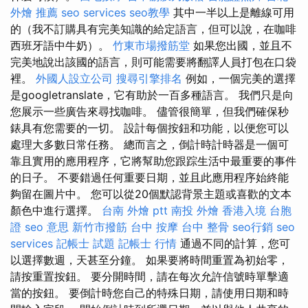
外燴 推薦
seo services
seo教學
其中一半以上是離線可用
的（我不訂購具有完美知識的給定語言，但可以說，在咖啡
西班牙語中牛奶）。
竹東市場撥筋堂
如果您出國，並且不
完美地說出該國的語言，則可能需要將翻譯人員打包在口袋
裡。
外國人設立公司
搜尋引擎排名
例如，一個完美的選擇
是googletranslate，它有助於一百多種語言。 我們只是向
您展示一些廣告來尋找咖啡。 儘管很簡單，但我們確保秒
錶具有您需要的一切。 設計每個按鈕和功能，以便您可以
處理大多數日常任務。 總而言之，倒計時計時器是一個可
靠且實用的應用程序，它將幫助您跟踪生活中最重要的事件
的日子。 不要錯過任何重要日期，並且此應用程序始終能
夠留在圖片中。 您可以從20個默認背景主題或喜歡的文本
顏色中進行選擇。
台南 外燴 ptt
南投 外燴
香港入境 台胞
證
seo 意思
新竹市撥筋
台中 按摩
台中 整骨
seo行銷
seo
services
記帳士 試題
記帳士 行情
通過不同的計算，您可
以選擇數週，天甚至分鐘。 如果要將時間重置為初始零，
請按重置按鈕。 要分開時間，請在每次允許信號時單擊適
當的按鈕。 要倒計時您自己的特殊日期，請使用日期和時