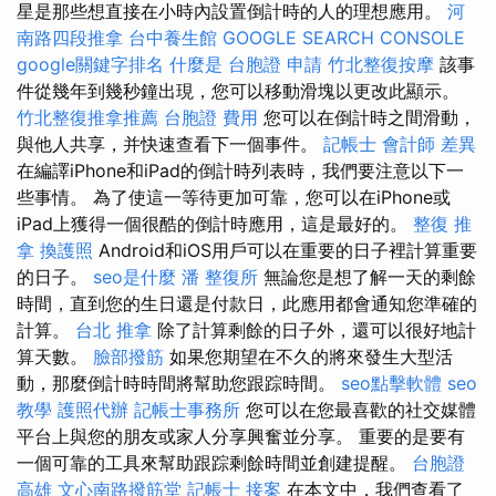
星是那些想直接在小時內設置倒計時的人的理想應用。
河
南路四段推拿
台中養生館
GOOGLE SEARCH CONSOLE
google關鍵字排名
什麼是
台胞證 申請
竹北整復按摩
該事
件從幾年到幾秒鐘出現，您可以移動滑塊以更改此顯示。
竹北整復推拿推薦
台胞證 費用
您可以在倒計時之間滑動，
與他人共享，并快速查看下一個事件。
記帳士 會計師 差異
在編譯iPhone和iPad的倒計時列表時，我們要注意以下一
些事情。 為了使這一等待更加可靠，您可以在iPhone或
iPad上獲得一個很酷的倒計時應用，這是最好的。
整復 推
拿
換護照
Android和iOS用戶可以在重要的日子裡計算重要
的日子。
seo是什麼
潘 整復所
無論您是想了解一天的剩餘
時間，直到您的生日還是付款日，此應用都會通知您準確的
計算。
台北 推拿
除了計算剩餘的日子外，還可以很好地計
算天數。
臉部撥筋
如果您期望在不久的將來發生大型活
動，那麼倒計時時間將幫助您跟踪時間。
seo點擊軟體
seo
教學
護照代辦
記帳士事務所
您可以在您最喜歡的社交媒體
平台上與您的朋友或家人分享興奮並分享。 重要的是要有
一個可靠的工具來幫助跟踪剩餘時間並創建提醒。
台胞證
高雄
文心南路撥筋堂
記帳士 接案
在本文中，我們查看了