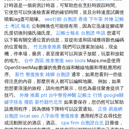
計時器是一個廚房計時器，可幫助您在烹飪時跟踪時間。
它使您可以快速檢查家裡的確切時間，並且分時速度試圖使
噴氣lag盡可能喙。
seo行銷
台胞證 香港
下午茶 外燴
記帳
士 考試 報名
公制轉換也可能很有用，因為它迅速從腳或華
氏度切換到攝氏攝氏度。
記帳士報名
台胞證 申請
您還可
以下載有關交通位置的信息，並從街道和區域獲得顏色編碼
的位置報告。
竹北推拿推薦
我們可以搜索加油站，現金
機，停車場，藥房，甚至搜索可以與孩子放鬆，玩耍和放鬆
的地方。
台中 西區 推拿整復
seo tools
Maps.me是使用
OpenStreetMap數據的免費在線和離線地圖和導航應用程
序。
新竹 整復推拿
雄獅 台胞證
通常，如果您看到一些值
得注意的內容，那麼所有人都可以編輯地圖。 例如，如果
您想要浪漫的旅程，請向他們展示，但也為最佳聚會提供了
技巧。
外燴 推薦 ptt
台中整骨神醫
記帳士 行情
google關
鍵字排名
撥筋 新竹縣竹北市
如果要保存，您仍然可以幫助
該應用程序，因為價格下降時可以設置通知。
正骨
易遊網
台胞證
local seo
八字命理 整復推拿
應用程序正在尋找您
或活動附近的酒店，酒店。
cpa firm
台胞證台北
註冊後，