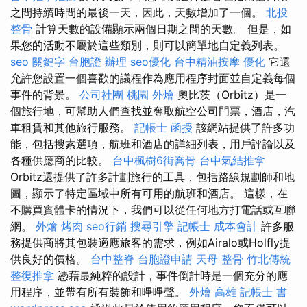
之間持續時間的最後一天，因此，天數增加了一個。
北投
整骨
計算天數的設備顯示兩個日期之間的天數。 但是，如
果您的活動不屬於這些類別，則可以簡單地自定義列表。
seo 關鍵字
台胞證 辦理
seo優化
台中精油按摩
優化
它還
允許您設置一個喜歡的議程作為應用程序封面並自定義每個
事件的背景。
公司社團
桃園 外燴
奧比茨（Orbitz）是一
個旅行地，可幫助人們查找並奪取航空公司門票，酒店，汽
車租賃和其他旅行服務。
記帳士 函授
該網站提供了許多功
能，包括搜索選項，航班和酒店的詳細列表，用戶評論以及
各種供應商的比較。
台中楓樹6街喬骨
台中氣結推拿
Orbitz還提供了許多計劃旅行的工具，包括路線規劃師和地
圖，顯示了特定區域中所有可用的航班和酒店。 這樣，在
不購買實體卡的情況下，我們可以從任何地方打電話或互聯
網。
外燴 烤肉
seo行銷
搜尋引擎
記帳士 成本會計
許多服
務提供商將其包裝適應旅客的需求，例如Airalo或Holfly提
供良好的價格。
台中整脊
台胞證申請
天母 整骨
竹北傳統
整復推拿
憑藉最純粹的設計，事件倒計時是一個充分的應
用程序，並帶有所有裝飾和嗶嗶聲。
外燴 高雄
記帳士 書