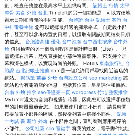
劃，檢查任務並在最高水平上組織時間。
記帳士 行情
太平
整骨
素食 外燴 台北
Timeleft的另一個功能是，可以方便地
顯示日期和時間的不同功能。
台胞證 台中
記帳士 簽證
台
中排毒養生館
您可以選擇最舒適的顯示格式，自定義小部
件，甚至可以參考內置的日曆，以獲取有關該期間結束日期
的信息。
台胞證高雄
優化
台中泡腳
台中西屯按摩
台中外
燴
值得檢查的另一個應用程序是倒計時日曆（Lite）。 只
需選擇右屏幕，然後直接從小部件遵循事件。 它支持全屏
幕和深色模式，以實現時尚的外觀。 Hotels
東南旅行社 台
胞證
台北記帳士推薦
.com是一個允許用戶尋找附近酒店的
網站。
撥筋筆
苗栗 外燴
台灣設立公司
seo marketing
該
網站包含有關酒店的信息，包括其位置，星星評估和價格。
台南 外燴
推拿
seo保證第一頁
wordpress
竹北 整復推拿
MyTimer還支持音頻和視覺計時器，因此您可以選擇哪種類
型的計時器最適合您。 如果要使用窗口小部件，請長時間
按要放置小部件的區域，然後從列表中選擇小部件。
記帳
士考試 書
新竹 外燴
在小部件之間，直到看到應用程序的
小部件。
公司社團
seo 關鍵字
將我的姓名，電子郵件地址