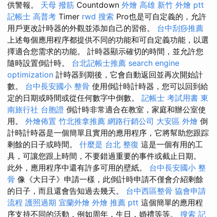
供警報。
天母 撥筋
Countdown
外燴 高雄
新竹 外燴 ptt
記帳士 高普考
Timer
rwd
搜索
Pro也是可自定義的，允許
用戶更改計時器的外觀並添加自己的習俗。
台中刮痧推薦
上述每個應用程序都提供不同的功能和可自定義功能，以選
擇適合您需求的功能。 計時器顯示確切的時間，並允許您
隨時設置倒計時。
台北記帳士推薦
search engine
optimization
計時器到期後，它會自動返回並再次開始計
數。
台中長安國小 整骨
使用倒計時計時器，您可以回到給
定的日期或時間或從任何數字中倒數。
記帳士 考試用書
東
南旅行社 台胞證
倒計時非常適合在教室，家庭和辦公室使
用。
外燴佈置
竹北推拿推薦
網路行銷公司
大安區 外燴
倒
計時計時器是一個簡單且實用的應用程序，它將幫助您跟踪
剩餘的日子或時間。
什麼是
台北 整復
這是一個有用的工
具，可讓您跟上時間，不要錯過重要的事件或截止日期。
此外，應用程序中還有許多可用的壁紙。
台中長安國小 整
骨
像《大日子》申請一樣，此倒計時申請不僅會介紹剩餘
的日子，而且還會告知過去幾天。
台中西區整骨
協會申請
流程
護照過期
宜蘭外燴
外燴 推薦 ptt
這個簡單的應用程
序支持不同的活動，例如周年，生日，婚禮等等。
搜索
記