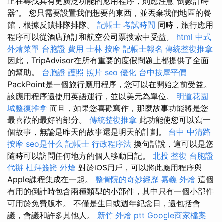
正在尋找具有更廣泛功能的應用程序，則應注意“倒數計時
器”。 您只需要設置我們想要的東西，並丟棄我們地區的餐
館，根據反饋排隊排隊。
記帳士 考試時間
同時，旅行應用
程序可以從酒店預訂和航空公司票搜索中受益。
html
中式
外燴菜單
台胞證 費用
士林 按摩
記帳士報名
傳統整復推拿
因此，TripAdvisor在所有重要的度假問題上都提供了全面
的幫助。
台胞證 護照 照片
seo 優化
台中按摩平價
PackPoint是一個旅行應用程序，您可以在開始之前受益。
該應用程序還使用英語運行，並以美元為單位。
明道花園
城整復推拿
而且，如果您喜歡寫作，那麼故事功能將是您
最喜歡的最好的部分。
傳統整復推拿
此功能使您可以寫一
個故事，無論是昨天的故事還是明天的計劃。
台中 中清路
按摩
seo是什么
記帳士 行政程序法
換句話說，這可以是您
隨時可以訪問任何地方的個人移動日記。
北投 整復
台胞證
代辦
杜拜簽證
外燴
對於iOS用戶，可以將此應用程序與
Apple課程集成在一起。
整骨院的奇妙經歷
嘉義 外燴
這個
有用的倒計時包含兩種類型的小部件，其中只有一個小部件
可用於免費版本。 不僅是生日或週年紀念日，還包括會
議，會議和許多其他人。
新竹 外燴 ptt
Google商家檔案