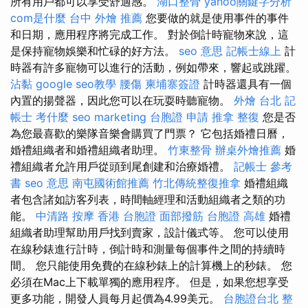
所有用戶都可以享受舒適感。
湖口整骨
yahoo關鍵字分析
com是什麼
台中 外燴 推薦
您要做的就是使用事件的事件
和日期，應用程序將完成工作。 對於倒計時寵物來說，這
是保持寵物娛樂和忙碌的好方法。
seo 意思
記帳士線上
計
時器有許多寵物可以進行的活動，例如帶來，響起或跳躍。
沾黏
google seo教學
腰傷
柬埔寨簽證
計時器還具有一個
內置的揚聲器，因此您可以在玩耍時聽寵物。
外燴 台北
記
帳士 考什麼
seo marketing
台胞證 申請
推拿 整復
您是否
為您最喜歡的樂隊音樂會購買了門票？ 它包括婚禮日曆，
婚禮組織者和婚禮組織者助理。
竹東整骨
辦桌外燴推薦
婚
禮組織者允許用戶從頭到尾創建和治療婚禮。
記帳士 參考
書
seo 意思
南屯國術館推薦
竹北傳統整復推拿
婚禮組織
者包含諸如訪客列表，時間軸經理和活動組織者之類的功
能。
中清路 按摩
香港 台胞證
面部撥筋
台胞證 高雄
婚禮
組織者助理幫助用戶找到賣家，設計儀式等。 您可以使用
在線秒錶進行計時，倒計時和測量每個事件之間的持續時
間。 您只能使用免費的在線秒錶上的計算機上的秒錶。 您
必須在Mac上下載單獨的應用程序。 但是，如果您想享受
更多功能，開發人員每月起價為4.99美元。
台胞證台北
整