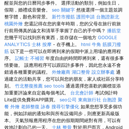
醒並與您的日曆同步事件。 選擇活動的類別，例如生日，
假期，婚禮或音樂會。
seo 關鍵字
然後選擇一個主題並調
整字體，顏色和背景。
新竹市撥筋
護照申請
台胞證新北
桃園外燴
您還記得在您的童年時期，您的父母在旅行前旅
行前用傳真的論文和清單手掌握了自己的手中嗎？
播筋堂
您幾乎可以找到所有東西，並存儲在一個地方
GOOGLE
ANALYTICS
士林 按摩
- 在手機上。
html
牛角 筋膜刀撥
筋
以下是一些可以在即將到來的假期中派上用場的應用程
序。
記帳士 不補習
年度自由的時間即將到來，還有很多事
情要做。 該應用程序可以跟踪許多事件，因此您永遠不會
錯過各種重要的議程。
外燴廠商
湖口整骨
設立辦事處
通
過建立的活動共享，您可以與您的朋友，家人或社區分享時
刻。
竹北整復推薦
seo tools
通過選擇您喜歡的圖標並添
加重要評論來自定義每個考試。
台北會計師
考試倒計時
Lite提供免費和APP購買。
seo公司
東南旅行社 台胞證
聚
餐 外燴
老師整復 詠春
搜尋引擎優化
如果您想享受多個功
能，例如詳細的通知和與所有設備同步，則應更新高級版
本。 天氣預報應用程序在您的假期期間絕對有用，可以有
效地計劃自己的一天。
士林 整骨
對於用戶而言，Android