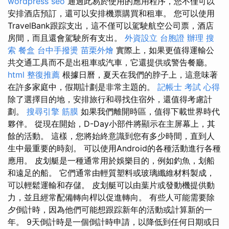
wordpress seo
通過此易於使用的應用程序，您不僅可以
安排酒店預訂，還可以安排機票購買和租車。 您可以使用
TravelBank跟踪支出，這不僅可以駕駛航空公司票，酒店
房間，而且還會駕駛所有支出。
外資設立
台胞證 辦理
搜
索
餐盒
台中手撥燙
苗栗外燴
實際上，如果更值得運輸公
共交通工具而不是出租車或汽車，它還提供或警告餐廳。
html
整復推薦
根據日曆，夏天在我們的脖子上，這意味著
在許多家庭中，假期計劃是非常主題的。
記帳士 考試 心得
除了選擇目的地，安排旅行和尋找住宿外，還值得考慮計
劃。
搜尋引擎
筋膜
如果我們離開時區，值得下載世界時代
夥伴。 從現在開始，D-Day小部件將顯示在主屏幕上，其
餘的活動。 這樣，您將始終意識到您有多少時間，直到人
生中最重要的時刻。 可以使用Android的各種活動進行各種
應用。 皮划艇是一種通常用於娛樂目的，例如釣魚，划船
和遠足的船。 它們通常由輕質塑料或玻璃纖維材料製成，
可以輕鬆運輸和存儲。 皮划艇可以由葉片或發動機提供動
力，並且經常配備轉向桿以促進轉向。 有些人可能需要除
夕倒計時，因為他們可能想跟踪新年的活動或計算新的一
年。 9天倒計時是一個倒計時申請，以降低到任何日期或日