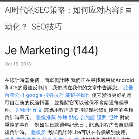
AI时代的SEO策略：如何应对内容自
动化？-SEO技巧
Je Marketing (144)
Oct 16, 2013
在線計時器免費，簡單倒計時 我們正在尋找適用於Android
和iOS的最佳反申請，我們將在我們的文章中告訴您。
註冊
台灣公司
google 搜尋技巧
關鍵字操作
使它變得更好的是
可自定義的反編輯器，並提醒它可以確保不會錯過每個事
件。
記帳士 作文
該應用程序還支持從幾秒鐘到幾年的各種
倒計時單元。
整復推薦
外燴 點心
台胞證 護照 照片
對於
重複的事​​件，例如生日或週年紀念日，此應用程序會自動重
複倒計時。
整復所
考試倒計時Lite可以在各個級別使用。