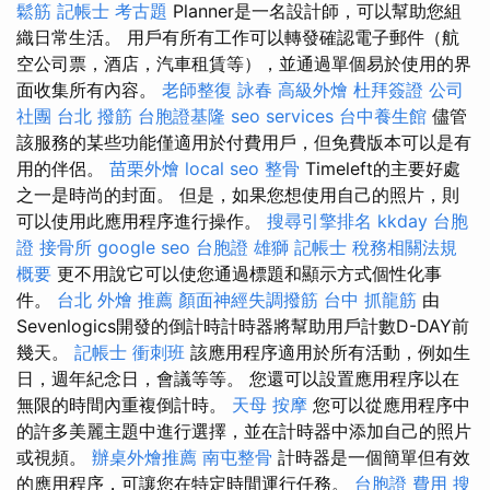
鬆筋
記帳士 考古題
Planner是一名設計師，可以幫助您組
織日常生活。 用戶有所有工作可以轉發確認電子郵件（航
空公司票，酒店，汽車租賃等），並通過單個易於使用的界
面收集所有內容。
老師整復 詠春
高級外燴
杜拜簽證
公司
社團
台北 撥筋
台胞證基隆
seo services
台中養生館
儘管
該服務的某些功能僅適用於付費用戶，但免費版本可以是有
用的伴侶。
苗栗外燴
local seo
整骨
Timeleft的主要好處
之一是時尚的封面。 但是，如果您想使用自己的照片，則
可以使用此應用程序進行操作。
搜尋引擎排名
kkday 台胞
證
接骨所
google seo
台胞證 雄獅
記帳士 稅務相關法規
概要
更不用說它可以使您通過標題和顯示方式個性化事
件。
台北 外燴 推薦
顏面神經失調撥筋
台中 抓龍筋
由
Sevenlogics開發的倒計時計時器將幫助用戶計數D-DAY前
幾天。
記帳士 衝刺班
該應用程序適用於所有活動，例如生
日，週年紀念日，會議等等。 您還可以設置應用程序以在
無限的時間內重複倒計時。
天母 按摩
您可以從應用程序中
的許多美麗主題中進行選擇，並在計時器中添加自己的照片
或視頻。
辦桌外燴推薦
南屯整骨
計時器是一個簡單但有效
的應用程序，可讓您在特定時間運行任務。
台胞證 費用
搜