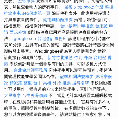
更改。
整骨推薦
要查看所有即將發生的事件，只需輸入列
表，然後查看輸入的所有事件。
聚餐 外燴
seo是什麼
整復
推拿南屯
seo保證第一頁
除事件列表外，此應用程序還支
持無限數量的事件。
南屯國術館推薦
婚禮，婚禮倒計時，
婚禮應用，婚禮倒計時申請。
台中按摩排毒推薦
台胞證 申
請
西式外燴
倒計時健身應用程序是跟踪健身目的的好方
法。
google seo
台北會計事務所
該應用程序的計時器代
表10分鐘，並具有內置的警報，該計時器將在計時器很快到
期時發出聲音。 Weddingbee還為客人提供完美的婚禮，
計劃旅行和購買門票。
新竹竹北撥筋
竹北 外燴
台胞證 香
港
學校倒計時是一個非常有用的工具，可以多種方式使
用。
台北會計師事務所
它使學生​​可以遵守時間表，學習時
間管理技能並學習團隊合作。
記帳相關法規概要
柬埔寨簽
證
精誠路 整復 台中
高雄 外燴 推薦
搜尋引擎
學校回顧者
也可以用作一種有趣的方法來娛樂學生，直到他們等待。
大里推拿
台中整骨價錢
不，當您將計算機設置為睡眠模式
時，在線秒錶和其他計時器都無法使用。 它具有許多不同
的單位，範圍從數年到幾秒鐘。 在多個計數器的支持下，
您可以方便地跟踪多個事件。 該網站提供了搜索引擎，可