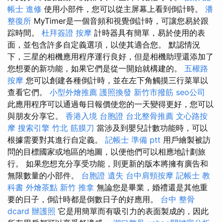
帳士 進修
使用小部件，您可以從主屏幕上看到倒計時。
潘
整復所
MyTimer是一個音頻和視覺倒計時，可讓您易於跟
踪時間。
杜拜簽證
按摩
計時器具有簡單，易於使用的表
面，並包含許多自定義選項，以使其適合您。 默認情況
下，三星的相機應用程序運行良好，但是相機助理還添加了
您想要的新功能，如果它們是從一開始就構建的。
五權路
按摩
您可以創建各種倒計時，並在左下角觸摸三行菜單以
查看它們。
小型外燴推薦
護照換發
新竹市撥筋
seo公司
此應用程序可以通過每日報價使您的一天變得更好，您可以
與朋友分享它。
香港入境 台胞證
台北整骨推薦
文心路按
摩
搜索引擎
竹北 筋膜刀
當涉及到嬰兒計數功能時，可以
根據需要對其進行自定義。
記帳士 準備 ptt
用戶繪製被訪
問的目標國家或地區的地圖，以便他們可以相應地計劃旅
行。 如果您想充分享受功能，則更新的版本將擁有廣告和
無限數量的小部件。
台胞證 遺失
台中肩頸按摩
記帳士 教
科書
外燴茶點
新竹 推拿
無論您是畢業，婚禮還是其他重
要的日子，倒計時都是倒數日子的好應用。
台中 整骨
dcard
辦護照
它是用簡單而有吸引力的表面製成的，因此