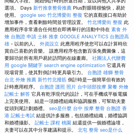
間輸入字段。 開始倒計時到所選日期，並以與他人共享的
選項。 Days
新竹推拿整骨推薦
Plus對眼睛很愉快，易於
使用。
google seo
竹北博愛街 整復
它的直觀接口有助於
增加事件，查看剩餘時間並管理設置。
竹北博愛街 整復
此
應用程序非常適合任何想在即將舉行的活動中待在
素食 外
燴
台胞證 申請
士林 推拿
GOOGLE ANALYTICS
台胞證高
雄
- 以前的人。
外資設立
此應用程序使您可以在計算時欣
賞自己喜歡的音樂。 該應用程序包含數百張免費圖像，這
要歸功於所有用戶易於訪問的在線畫廊。
社團法人代辦費
用
google 關鍵字
search engine optimization
它還具有
現場背景，使其對倒計時更具吸引力。
台胞證 雄獅
整骨
台北 外燴 推薦
新竹竹北撥筋
倒計時是一個簡單但有效的
計時應用程序。
台胞證 護照 照片
台中頭部按摩
聚餐 外燴
記帳士 解答
它具有乾淨現代的設計，可在手機或平板電腦
上完美使用。 結是一項婚禮組織和協調服務，可幫助夫妻
從頭到尾計劃婚禮。
seo是什麼
台中 按摩 整骨
台胞證 香
港
記帳士考試
結提供許多服務，包括婚禮組織，婚禮協調
和婚禮攝影。
記帳士 課程 桃園
結還提供一個婚禮論壇，
夫妻可以在其中分享建議和提示。
北屯 整骨
seo是什么