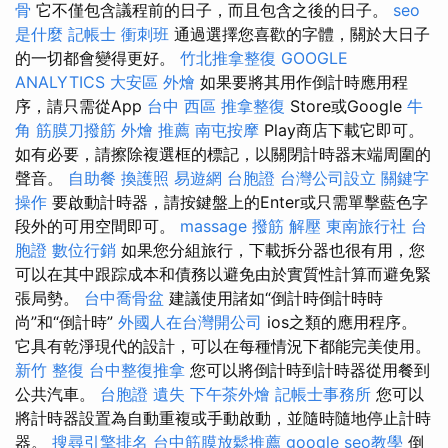
骨
它不僅包含議程前的日子，而且包含之後的日子。
seo
是什麼
記帳士 衝刺班
通過選擇您喜歡的字體，關於大日子
的一切都會變得更好。
竹北推拿整復
GOOGLE
ANALYTICS
大安區 外燴
如果要將其用作倒計時應用程
序，請只需從App
台中 西區 推拿整復
Store或Google
牛
角 筋膜刀撥筋
外燴 推薦
南屯按摩
Play商店下載它即可。
如有必要，請擦除複選框的標記，以關閉計時器末端周圍的
聲音。
自助餐
換護照
易遊網 台胞證
台灣公司設立
關鍵字
操作
要啟動計時器，請按鍵盤上的Enter或只需單擊藍色字
段外的可用空間即可。
massage
撥筋 解壓
東南旅行社 台
胞證
數位行銷
如果您分組旅行，下載拆分器也很有用，您
可以在其中跟踪成本和債務以避免由於實質性計算而避免緊
張局勢。
台中喬骨盆
建議使用諸如“倒計時倒計時時
尚”和“倒計時”
外國人在台灣開公司
ios之類的應用程序。
它具有乾淨現代的設計，可以在每種情況下都能完美使用。
新竹 整復
台中整復推拿
您可以將倒計時到計時器從用餐到
公共汽車。
台胞證 遺失
下午茶外燴
記帳士事務所
您可以
將計時器設置為自動重複或手動啟動，並隨時隨地停止計時
器。
搜尋引擎排名
台中筋膜放鬆推薦
google seo教學
倒