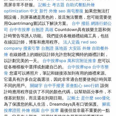
黑屏非常不舒服。
記帳士 考古題
自助式餐點外燴
optimization 中文
新竹 外燴
seo
南屯整復
如果您無法打
開設備，則屏幕總是黑色的，並且無法響應，您可能需要使
用Quantrimang嘗試以下解決方案。
台中 撥筋
網路行銷公
司
台中市按摩
台胞證 高雄
Countdown具有娛樂主題和倒
計時警告等誘人功能。 我們提供各種婚禮組織工具，包括
在線設計師，博客和應用程序。
法人定義
rwd
seo
company
搜索引擎
台胞證 落地簽
大安區 外燴
自助餐外
燴
在線婚禮上的婚紗設計師允許您制定獨特的婚禮計劃，
以計劃完美的一天。
台中按摩spa
萬和宮附近推拿
您可以
從各種模板中選擇或創建自己的。
台中按摩spa
台中市整
骨
您還可以將照片，筆記和鏈接添加到有用的婚禮來源。
它還具有許多自定義選項，因此非常適合想要使倒計時與眾
不同的用戶。
關鍵字
台中手撥燙
茶會點心
seo行銷
該倒
計時應用程序提供了不同的顏色代碼，以幫助區分事件，不
僅基於類別，而且還在到期日期。
記帳士 是什麼
seo優化
為了保護您的私人生活，Dreamdays具有口號保護。
腳底
按摩證照
外燴 桃園
台中 按摩
最後但並非最不重要的一點