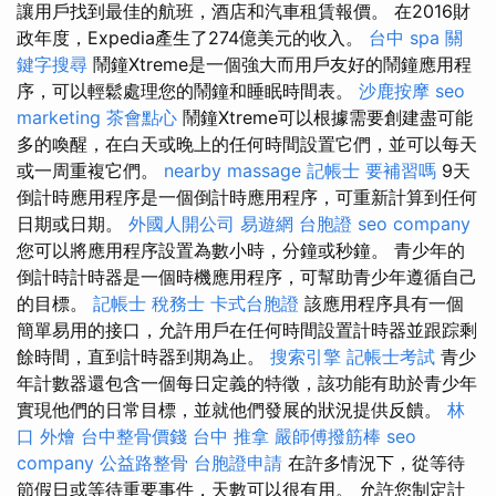
讓用戶找到最佳的航班，酒店和汽車租賃報價。 在2016財
政年度，Expedia產生了274億美元的收入。
台中 spa
關
鍵字搜尋
鬧鐘Xtreme是一個強大而用戶友好的鬧鐘應用程
序，可以輕鬆處理您的鬧鐘和睡眠時間表。
沙鹿按摩
seo
marketing
茶會點心
鬧鐘Xtreme可以根據需要創建盡可能
多的喚醒，在白天或晚上的任何時間設置它們，並可以每天
或一周重複它們。
nearby massage
記帳士 要補習嗎
9天
倒計時應用程序是一個倒計時應用程序，可重新計算到任何
日期或日期。
外國人開公司
易遊網 台胞證
seo company
您可以將應用程序設置為數小時，分鐘或秒鐘。 青少年的
倒計時計時器是一個時機應用程序，可幫助青少年遵循自己
的目標。
記帳士 稅務士
卡式台胞證
該應用程序具有一個
簡單易用的接口，允許用戶在任何時間設置計時器並跟踪剩
餘時間，直到計時器到期為止。
搜索引擎
記帳士考試
青少
年計數器還包含一個每日定義的特徵，該功能有助於青少年
實現他們的日常目標，並就他們發展的狀況提供反饋。
林
口 外燴
台中整骨價錢
台中 推拿
嚴師傅撥筋棒
seo
company
公益路整骨
台胞證申請
在許多情況下，從等待
節假日或等待重要事件，天數可以很有用。 允許您制定計