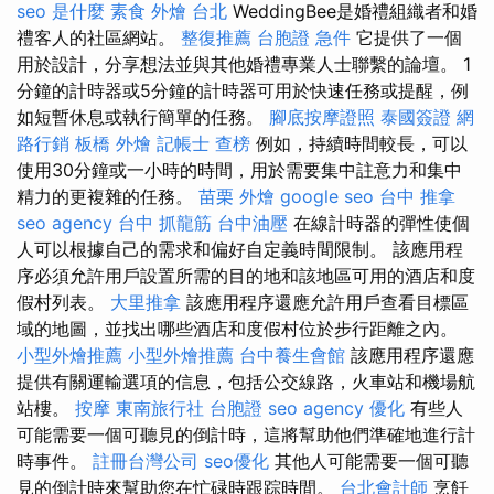
seo 是什麼
素食 外燴 台北
WeddingBee是婚禮組織者和婚
禮客人的社區網站。
整復推薦
台胞證 急件
它提供了一個
用於設計，分享想法並與其他婚禮專業人士聯繫的論壇。 1
分鐘的計時器或5分鐘的計時器可用於快速任務或提醒，例
如短暫休息或執行簡單的任務。
腳底按摩證照
泰國簽證
網
路行銷
板橋 外燴
記帳士 查榜
例如，持續時間較長，可以
使用30分鐘或一小時的時間，用於需要集中註意力和集中
精力的更複雜的任務。
苗栗 外燴
google seo
台中 推拿
seo agency
台中 抓龍筋
台中油壓
在線計時器的彈性使個
人可以根據自己的需求和偏好自定義時間限制。 該應用程
序必須允許用戶設置所需的目的地和該地區可用的酒店和度
假村列表。
大里推拿
該應用程序還應允許用戶查看目標區
域的地圖，並找出哪些酒店和度假村位於步行距離之內。
小型外燴推薦
小型外燴推薦
台中養生會館
該應用程序還應
提供有關運輸選項的信息，包括公交線路，火車站和機場航
站樓。
按摩
東南旅行社 台胞證
seo agency
優化
有些人
可能需要一個可聽見的倒計時，這將幫助他們準確地進行計
時事件。
註冊台灣公司
seo優化
其他人可能需要一個可聽
見的倒計時來幫助您在忙碌時跟踪時間。
台北會計師
烹飪