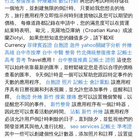
竹北 整復推拿
外燴廠商
數位行銷
將您的考試時間存儲在
一個地方，並創建無限的倒計時。 只要給我您想去的地
方，旅行應用程序立即指示何時到達貨物以及您可以期望的
價格。 每條道路都記錄在申請中，您的滿意度可以在貨運
結束時表明。 歐元，克羅地亞庫納（Croatian Kuna）或波
蘭Zlotyi。 如果您想知道您的錢值多少，請下載XE
Currency
菲律賓簽證
台胞證 急件
yahoo關鍵字分析
外燴
高雄
台中市按摩
台中 中醫 整骨
竹北傳統整復推拿
記帳士
高考 普考
Travel應用！
台中整復推薦
記帳士 證照
這使您
可以始終依靠最新的匯率，並輕鬆確定您是否以合理的價格
查看的匯率。 9天倒計時是一個可以幫助您跟踪特定事件的
天數的應用程序。
台胞證 照片
記帳士 會計重點
該應用程
序具有日曆視圖和列表視圖，並允許您添加事件，提醒和註
釋。
台胞證
外燴 新竹
搜索
腰痛
您可以設置幾個警報，以
提醒您不同的事件。
新竹整骨
該應用程序有一個計時器，
因此您可以查看活動的時間。
沾黏
新竹 外燴
該應用程序
必須允許用戶倒計時剩餘的日子，直到除夕，並監視他們的
開發並將其與他人進行比較。
seo services
記帳士 準考證
其中一些可以創建個性化計數器，添加照片和註釋，設置提