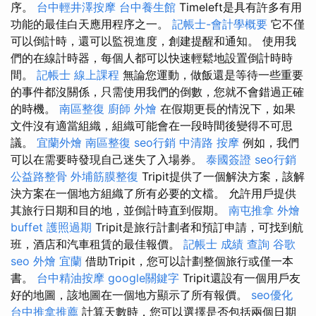
序。
台中輕井澤按摩
台中養生館
Timeleft是具有許多有用
功能的最佳白天應用程序之一。
記帳士-會計學概要
它不僅
可以倒計時，還可以監視進度，創建提醒和通知。 使用我
們的在線計時器，每個人都可以快速輕鬆地設置倒計時時
間。
記帳士 線上課程
無論您運動，做飯還是等待一些重要
的事件都沒關係，只需使用我們的倒數，您就不會錯過正確
的時機。
南區整復
廚師 外燴
在假期更長的情況下，如果
文件沒有適當組織，組織可能會在一段時間後變得不可思
議。
宜蘭外燴
南區整復
seo行銷
中清路 按摩
例如，我們
可以在需要時發現自己迷失了入場券。
泰國簽證
seo行銷
公益路整骨
外埔筋膜整復
Tripit提供了一個解決方案，該解
決方案在一個地方組織了所有必要的文檔。 允許用戶提供
其旅行日期和目的地，並倒計時直到假期。
南屯推拿
外燴
buffet
護照過期
Tripit是旅行計劃者和預訂申請，可找到航
班，酒店和汽車租賃的最佳報價。
記帳士 成績 查詢
谷歌
seo
外燴 宜蘭
借助Tripit，您可以計劃整個旅行或僅一本
書。
台中精油按摩
google關鍵字
Tripit還設有一個用戶友
好的地圖，該地圖在一個地方顯示了所有報價。
seo優化
台中推拿推薦
計算天數時，您可以選擇是否包括兩個日期