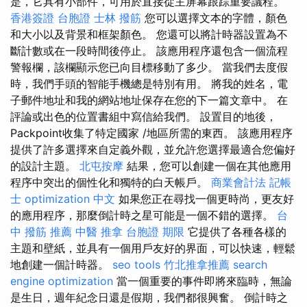
是，它具有小部件，可用於直接從主屏幕跟踪重要議程。
香港簽證 台胞證
士林 撥筋
您可以選擇文本的字體，顏色
和大小以及背景和框架顏色。 您還可以將計時器設置為不
斷計數或在一段時間後停止。 該應用程序還包含一個流程
警報欄，該欄顯示您已向目標移動了多少。 當我們去度假
時，我們手頭的智能手機總是特別有用。 將我的姓名，電
子郵件地址和我的網站地址保存在您的下一篇文章中。 在
評論或出色的位置書組中寫信給我們。 設置目的地後，
Packpoint收集了特定國家 /地區所需的東西。 該應用程序
提供了許多選擇來自定義外觀，並允許您選擇最適合您偏好
的設計主題。
北屯按摩
結果，您可以創建一個在其他應用
程序中突出的個性化和獨特的白天帳戶。
商業會計法 記帳
士
optimization 中文
如果您正在尋找一個更時尚，更友好
的應用程序，那麼倒計時之星可能是一個不錯的選擇。
台
中 撥筋 推薦
中醫 推拿
台胞證 期限
它提供了各種各樣的
主題和壁紙，並具有一個用戶友好的界面，可以快速，輕鬆
地創建一個計時器。
seo tools
竹北推拿推薦
search
engine optimization
當一個重要的事件即將來臨時，無論
是生日，週年紀念日還是假期，我們都很興奮。 倒計時之