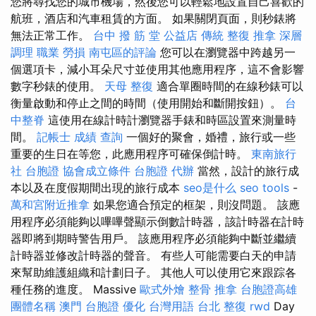
您將尋找您的城市機場，然後您可以輕鬆地設置自己喜歡的
航班，酒店和汽車租賃的方面。 如果關閉頁面，則秒錶將
無法正常工作。
台中 撥 筋 堂 公益店 傳統 整復 推拿 深層
調理 職業 勞損 南屯區的評論
您可以在瀏覽器中跨越另一
個選項卡，減小耳朵尺寸並使用其他應用程序，這不會影響
數字秒錶的使用。
天母 整復
適合單圈時間的在線秒錶可以
衡量啟動和停止之間的時間（使用開始和斷開按鈕）。
台
中整脊
這使用在線計時計瀏覽器手錶和時區設置來測量時
間。
記帳士 成績 查詢
一個好的聚會，婚禮，旅行或一些
重要的生日在等您，此應用程序可確保倒計時。
東南旅行
社 台胞證
協會成立條件
台胞證 代辦
當然，設計的旅行成
本以及在度假期間出現的旅行成本
seo是什么
seo tools
-
萬和宮附近推拿
如果您適合預定的框架，則沒問題。 該應
用程序必須能夠以嗶嗶聲顯示倒數計時器，該計時器在計時
器即將到期時警告用戶。 該應用程序必須能夠中斷並繼續
計時器並修改計時器的聲音。 有些人可能需要白天的申請
來幫助維護組織和計劃日子。 其他人可以使用它來跟踪各
種任務的進度。 Massive
歐式外燴
整骨 推拿
台胞證高雄
團體名稱
澳門 台胞證
優化 台灣用語
台北 整復
rwd
Day