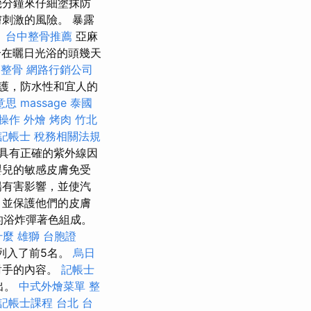
幾分鐘來仔細塗抹防
刺激的風險。 暴露
。
台中整骨推薦
亞麻
在曬日光浴的頭幾天
 整骨
網路行銷公司
護，防水性和宜人的
 意思
massage
泰國
操作
外燴 烤肉
竹北
記帳士 稅務相關法規
具有正確的紫外線因
嬰兒的敏感皮膚免受
陽有害影響，並使汽
，並保護他們的皮膚
麗的浴炸彈著色組成。
什麼
雄獅 台胞證
列入了前5名。
烏日
對手的內容。
記帳士
出。
中式外燴菜單
整
記帳士課程 台北
台