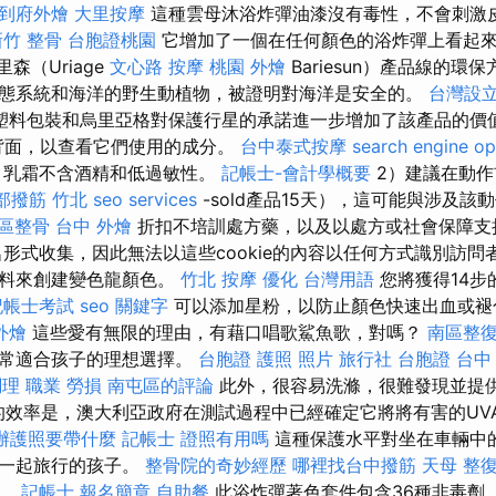
到府外燴
大里按摩
這種雲母沐浴炸彈油漆沒有毒性，不會刺激
新竹 整骨
台胞證桃園
它增加了一個在任何顏色的浴炸彈上看起
森（Uriage
文心路 按摩
桃園 外燴
Bariesun）產品線的環
態系統和海洋的野生動植物，被證明對海洋是安全的。
台灣設
塑料包裝和烏里亞格對保護行星的承諾進一步增加了該產品的價值
背面，以查看它們使用的成分。
台中泰式按摩
search engine op
，乳霜不含酒精和低過敏性。
記帳士-會計學概要
2）建議在動作
部撥筋 竹北
seo services
-sold產品15天），這可能與涉及
區整骨
台中 外燴
折扣不培訓處方藥，以及以處方或社會保障支
形式收集，因此無法以這些cookie的內容以任何方式識別訪問
塗料來創建變色龍顏色。
竹北 按摩
優化 台灣用語
您將獲得14步
記帳士考試
seo 關鍵字
可以添加星粉，以防止顏色快速出血或
外燴
這些愛有無限的理由，有藉口唱歌鯊魚歌，對嗎？
南區整
非常適合孩子的理想選擇。
台胞證 護照 照片
旅行社 台胞證
台中
調理 職業 勞損 南屯區的評論
此外，很容易洗滌，很難發現並提
篷的效率是，澳大利亞政府在測試過程中已經確定它將將有害的UV
辦護照要帶什麼
記帳士 證照有用嗎
這種保護水平對坐在車輛中
和一起旅行的孩子。
整骨院的奇妙經歷
哪裡找台中撥筋
天母 整
一。
記帳士 報名簡章
自助餐
此浴炸彈著色套件包含36種非毒劑