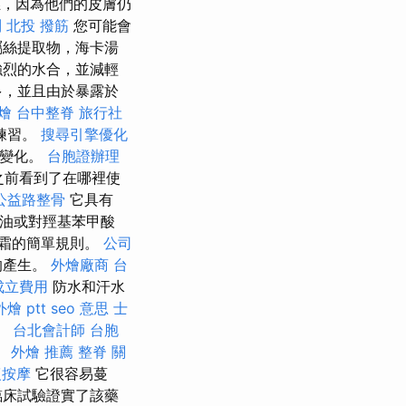
，因為他們的皮膚仍
別
北投 撥筋
您可能會
屬絲提取物，海卡湯
強烈的水合，並減輕
多，並且由於暴露於
燴
台中整脊
旅行社
練習。
搜尋引擎優化
大變化。
台胞證辦理
之前看到了在哪裡使
公益路整骨
它具有
，油或對羥基苯甲酸
霜的簡單規則。
公司
的產生。
外燴廠商
台
成立費用
防水和汗水
燴 ptt
seo 意思
士
護。
台北會計師
台胞
。
外燴 推薦
整脊
關
復按摩
它很容易蔓
臨床試驗證實了該藥