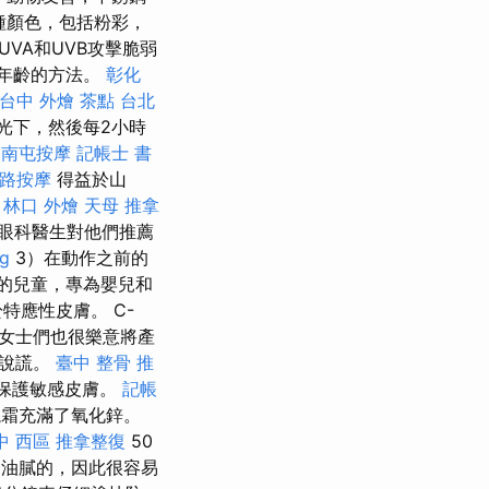
種顏色，包括粉彩，
VA和UVB攻擊脆弱
年齡的方法。
彰化
台中 外燴 茶點
台北
光下，然後每2小時
南屯按摩
記帳士 書
路按摩
得益於山
。
林口 外燴
天母 推拿
眼科醫生對他們推薦
ng
3）在動作之前的
0毫升的兒童，專為嬰兒和
特應性皮膚。 C-
。 女士們也很樂意將產
地說謊。
臺中 整骨 推
續保護敏感皮膚。
記帳
曬霜充滿了氧化鋅。
中 西區 推拿整復
50
油膩的，因此很容易