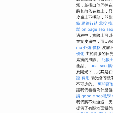
濫，並指出他們掉在
將其散佈在臉上，只
皮膚上不明顯，並防止光
筋
網路行銷
北投 按
鬆
on page seo
seo
過程中，實際上可
在於皮膚中，而UV
me
外燴 價格
皮膚不
優化
由於誇張的日光
素瘤的風險。
記帳士
產品。
local seo
筋
於陽光下，尤其是在
證 費用
陽光會導致
不可少的。
萬和宮
讓我們看看為什麼值
請
google seo教學
我們將不知道這一天
提供了有關地面紫