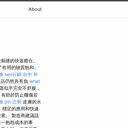
About
微裂縫的快速癒合。
滿了有用的物質飽和。
燴
seo行銷
台中 外
產品仍然具有負
what
器似乎完全不舒服，
擇，有助於防止曬傷並
 ptt
正骨
皮膚的水
，穩定的應用和快速
累。 製造商建議該
唯一抱怨成本的事