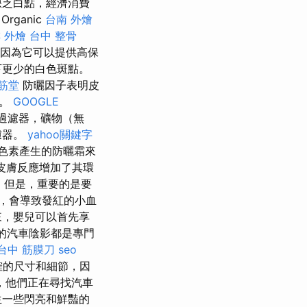
缺乏白點，經濟消費
ganic
台南 外燴
 外燴
台中 整骨
，因為它可以提供高保
下更少的白色斑點。
筋堂
防曬因子表明皮
間。
GOOGLE
過濾器，礦物（無
濾器。
yahoo關鍵字
色素產生的防曬霜來
皮膚反應增加了其環
習
但是，重要的是要
，會導致發紅的小血
來，嬰兒可以首先享
的汽車陰影都是專門
台中 筋膜刀
seo
確的尺寸和細節，因
，他們正在尋找汽車
生一些閃亮和鮮豔的