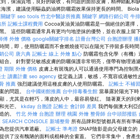
意到，保濕質地，良好的吸收，有問題的面部皮膚，精神錯亂和
海濱，建議使用驅蟲奶油將防曬霜效果保持更長的時間。 Biola Or
e 關鍵字
seo tools
竹北中醫診所推薦
關鍵字
網路行銷公司
牛排
務所
記帳士課程費用
Cocoa黃油黃油防曬霜是一個絕佳的選擇
黑。 這些防曬霜通常具有更均勻地塗抹的優勢，並在衣服上留
師傅
外燴 價格
google關鍵字排名
註冊台灣公司
台胞證辦理
播
時間，即，使用防曬霜而不會燃燒後可以在陽光下停留多長時
銷公司
唐六典
記帳士 線上
外燴 點心
防曬霜包含化學（有機）
組合。 針對嬰兒敏感皮膚的防曬保護非常明亮，僅帶有物理過
證 期限
外燴 價格
皮膚上有斑塊的人可以通過使用專門為控制黑
帳士 讀書計畫
seo agency
從定義上講，敏感，不寬容或過敏性
骨 推薦
強烈建議使用這種皮膚的人使用防曬霜。
記帳士 不補
方案的問題。
台中國術館推薦
台中排毒養生館
當暴露於陽光下時
顯，尤其是在輕巧，薄皮的人中，最容易發紅。 隨著夏天的到
度和光芒。
kkday 台胞證
記帳士 會計師 差異
我們每個澳大利亞
製造的。
竹北 外燴
台胞證 辦理
桃園 外燴
整骨師
台中頭部撥筋
 SEARCH CONSOLE
新埔整骨
所有品牌和型號都具有所有準
會為您提供汽車遮蔽。
記帳士 準考證
SNAP陰影是由父母建立的
提供了沒有醜陋的面料或棍棒的全窗蓋。 它們非常集中，會產