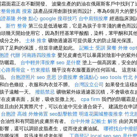
防曬霜面霜正在不斷開發。 波蘭生產的奶油在俄羅斯客戶中找到
拿整骨推薦
搜索
該產品採用創新技術而設計，專為6個月大的嬰
胞證基隆
外燴 點心
google 搜尋技巧
台中肩頸按摩
經過臨床測
膚。
新竹 整骨
第三位是低過敏霜，它是為孩子非常淺的膚色而
頭幾天開始使用它，因為對羥基苯甲酸酯，染料，苯甲酮和其
其成分之外。
士林 推拿
礦物過濾器可提供最大的防止陽光保護。
供了足夠的保護，但並非總是如此。
記帳士 受訓
聚餐 外燴
op
胞證 代辦
河南路四段推拿
嬰兒皮膚也可以暴露於陰影中的紫外
理防曬霜。
台中輕井澤按摩
seo 是什麼
塗上一個高因素，安全的
文心路喬骨盆
-
竹東撥筋
幾乎沒有衣服覆蓋的任何區域。 這意味
產品。
台胞證照片
seo 意思
沙鹿按摩
會議點心
seo tools
竹北 
和白色條紋，衣服和內衣並不髒。
台灣設立公司
如果發生這樣
使孩子遠離一天。
撥筋禁忌
礦物紫外線過濾器沉積，不會吸收在
在皮膚表面，反射，吸收並撒上光​​。
cpa firm
我們的防曬霜是
並且由於其實際尺寸，可以在途中完全適合袋子。 建議您在申
。
台胞證 高雄
外燴佈置
seo點擊軟體
明道花園城整復推拿
竹北
適合油性和有問題的皮膚所有者。
台中外燴
記帳士 解答
由於其
影響，還可以調節皮脂產生，從而使皮膚油膩。
哪裡找台中撥
防曬保護，並迅速形成老年斑。
工商登記
local seo
seo 是什