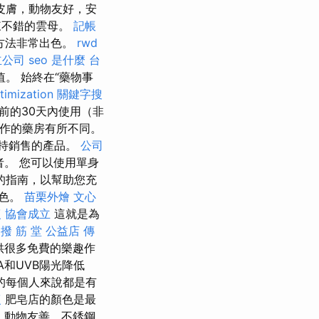
皮膚，動物友好，安
來不錯的雲母。
記帳
保方法非常出色。
rwd
立公司
seo 是什麼
台
。 始終在“藥物事
timization
關鍵字搜
前的30天內使用（非
該動作的藥房有所不同。
持銷售的產品。
公司
者。 您可以使用單身
的指南，以幫助您充
褪色。
苗栗外燴
文心
復
協會成立
這就是為
 撥 筋 堂 公益店 傳
供很多免費的樂趣作
A和UVB陽光降低
的每個人來說都是有
復
肥皂店的顏色是最
，動物友善，不銹鋼