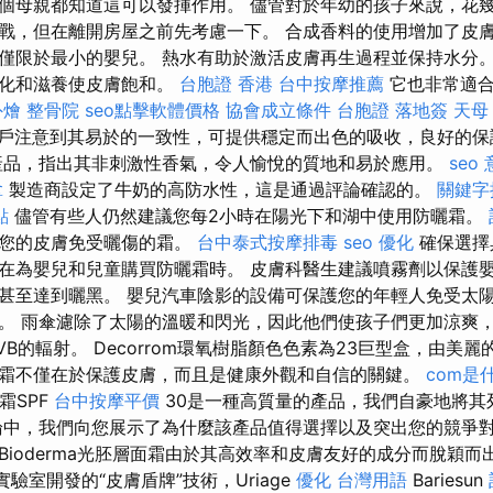
個母親都知道這可以發揮作用。 儘管對於年幼的孩子來說，花
戰，但在離開房屋之前先考慮一下。 合成香料的使用增加了皮膚
僅限於最小的嬰兒。 熱水有助於激活皮膚再生過程並保持水分
軟化和滋養使皮膚飽和。
台胞證 香港
台中按摩推薦
它也非常適合
外燴
整骨院
seo點擊軟體價格
協會成立條件
台胞證 落地簽
天母
戶注意到其易於的一致性，可提供穩定而出色的吸收，良好的保
產品，指出其非刺激性香氣，令人愉悅的質地和易於應用。
seo
拿
製造商設定了牛奶的高防水性，這是通過評論確認的。
關鍵字
點
儘管有些人仍然建議您每2小時在陽光下和湖中使用防曬霜。
護您的皮膚免受曬傷的霜。
台中泰式按摩排毒
seo 優化
確保選擇
在為嬰兒和兒童購買防曬霜時。 皮膚科醫生建議噴霧劑以保護
甚至達到曬黑。 嬰兒汽車陰影的設備可保護您的年輕人免受太
。 雨傘濾除了太陽的溫暖和閃光，因此他們使孩子們更加涼爽
VB的輻射。 Decorrom環氧樹脂顏色色素為23巨型盒，由美
霜不僅在於保護皮膚，而且是健康外觀和自信的關鍵。
com是
面霜SPF
台中按摩平價
30是一種高質量的產品，我們自豪地將其
中，我們向您展示了為什麼該產品值得選擇以及突出您的競爭
Bioderma光胚層面霜由於其高效率和皮膚友好的成分而脫穎而
e實驗室開發的“皮膚盾牌”技術，Uriage
優化 台灣用語
Bariesun