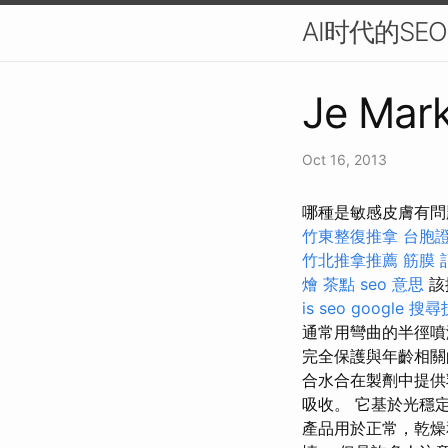
AI时代的S
Je Mark
Oct 16, 2013
哪種是敏感皮膚有問
竹東整復推拿
台胞證
竹北推拿推薦
筋膜
燴 茶點
seo 意思
該
is seo
google 搜
通常用彎曲的半徑
完全保護與年齡相
合水合在製劑中提
吸收。 它基於光穩
產品用於正常，乾燥