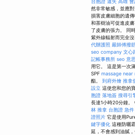
台胞證 遺失
高雄 
然非常敏感，並應對
損害皮膚細胞的遺傳
和茶樹油可促進皮膚
了皮膚的張力。 同
紫外線輻射而完全沒
代辦護照
嚴師傅撥
seo company
文心
記帳事務所
seo 意
用它。 這是第一次
SPF
massage near
酯。
到府外燴
推拿
設立
這使您和您的寶
胞證 落地簽
搜尋引
長達1小時20分鐘
林 推拿
台胞證 急件
證照片
它是使用Pu
鍵字優化
這種防曬
延，不會感到油膩，