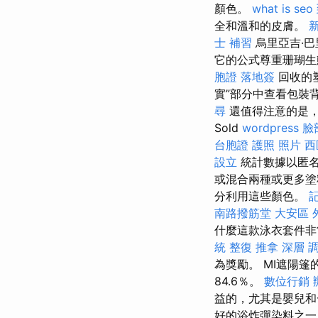
顏色。
what is seo
全和溫和的皮膚。
士 補習
烏里亞吉·巴里
它的公式尊重珊瑚生
胞證 落地簽
回收的
實”部分中查看包裝
尋
還值得注意的是
Sold
wordpress
臉
台胞證 護照 照片
西
設立
統計數據以匿名
或混合兩種或更多
分利用這些顏色。
南路撥筋堂
大安區 
什麼這款泳衣套件
統 整復 推拿 深層 
為獎勵。 MI遮陽
84.6％。
數位行銷
益的，尤其是嬰兒
好的浴炸彈染料之