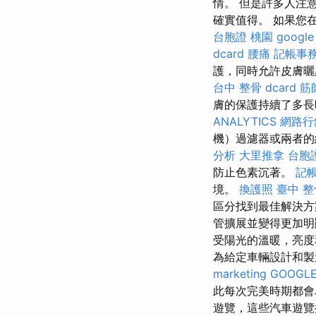
情。 但是許多人注
確實值得。 如果您在
台胞證 桃園
googl
dcard
腰痛
記帳事
護，同時允許皮膚曬
台中 整骨 dcard
筋
膚的保護持續了多長
ANALYTICS
網路行
機）過濾器或兩者的
分析
大里推拿
台胞
防止色素沉著。
記
境。
換護照
臺中 整
區分找到最佳解決
管擴展並變得更加明
受陽光的溫暖，亮
為給定車輛設計和
marketing
GOOGLE
此每次完美時期都
遊覽，這些汽車遊覽