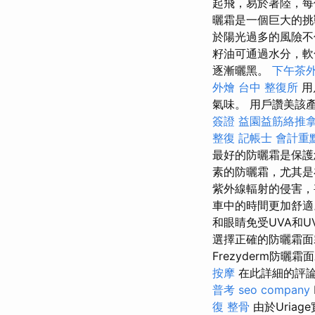
起飛，易於著陸，每
曬霜是一個巨大的挑
於陽光過多的風險不
籽油可通過水分，
逐漸曬黑。
下午茶
外燴 台中
整復所
用
氣味。 用戶讚美該
簽證
益園益筋絡推
整復
記帳士 會計重
最好的防曬霜是保
素的防曬霜，尤其是
紫外線輻射的侵害，
車中的時間更加舒適
和眼睛免受UVA和U
選擇正確的防曬霜面
Frezyderm防曬霜
按摩
在此詳細的評論
普考
seo company
復 整骨
由於Uriag