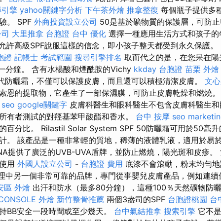
尋引擎
yahoo關鍵字分析
下午茶外燴
推拿整復
每個瓶子提供多
。 SPF
外商投資設立公司
50是基於礦物質的保護層，可防止U
公司
大里推拿
台胞證 台中
優化
選擇一種應用生活方式和孩子的
允許高級SPF說服這樣的信念，即小孩子整天都受到永久保護。
胞證
記帳士 考試範圍
搜尋引擎排名
取而代之的是，在您呆在陽
一分鐘。 含有水楊酸和煙酰胺的Vichy
kkday 台胞證
苗栗 外燴
代防曬霜，不僅可以保護皮膚，而且還可以積極清潔皮膚。
文心
索恩的提取物，它產生了一部保濕膜，可防止皮膚乾燥和燃燒
 seo
google關鍵字
皮膚科醫生和眼科醫生不包含皮膚科醫生和
所有者測試的對羥基苯甲酸酯和香水。
台中 按摩
seo marketi
比。 Rilastil Solar System SPF 50防曬霜可用於5
計。 該產品是一種非常輕的質地，稀薄的液體乳液，適用於易於
o DNA提供了廣泛的UVB-UVA盾牌，並防止燃燒，陽光斑和皮疹
起使用
外國人設立公司
-
台胞證 費用
底漆不會滾動，粉末均勻
膚護理中另一個非常可靠的品牌，專門從事嬰兒皮膚產品，例如連
安區 外燴
出汗和防水（最多80分鐘），這種100％天然礦物防
CONSOLE
外燴
新竹整骨推薦
兩個3盎司的SPF
台胞證桃園
台
持BB安全一段時間或至少幾天。
台中氣結推拿
搜索引擎
它不是