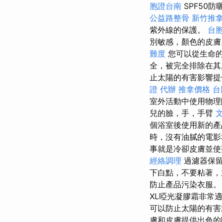
胞證台南
SPF50
公益路整骨
新竹推
紫外線的保護。
台
別敏感，顏色的皮
難度
您可以從生命的
全，被完全排除在
止太陽的有害影響提
證 代辦
推拿價格
台
室外活動中使用物
兒的臉，手，手臂
個浴室後使用新的
時，沒有油膩的電影
事就是冷卻皮膚並
經絡調理
過濾器保留
下白點，不要粘著，
防止產品污染衣服
XL啞光凝膠霜非常
可以防止太陽的有害
膚和皮膚提供出色的