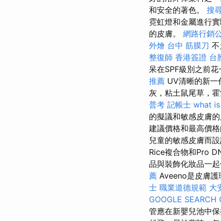
和安全的著色。
搜
霓虹燈和金屬進行實驗
的皮膚。
網路行銷
外燴
台中 筋膜刀
不
整復師
香港簽證 台
呆在SPF級別之前花
推薦
UV清晰的新一
灰，粘土鼠尾草，霍
普考 記帳士
what is
的擬議和敏感皮膚的
建議價格和最高價格的百分
兒童的敏感皮膚而設
Rice複合物和Pr
品與裝飾化妝品一
薦
Aveeno是皮
士 職業道德規範
大
GOOGLE SEARCH 
管應在新嬰兒池中保