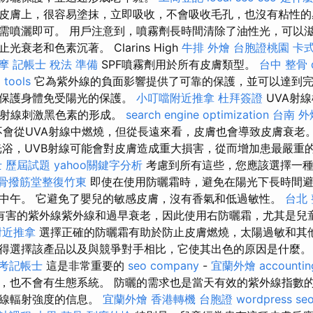
皮膚上，很容易塗抹，立即吸收，不會吸收毛孔，也沒有粘性的
需噴灑即可。 用戶注意到，噴霧劑長時間清除了油性光，可以
衰老和色素沉著。 Clarins High
牛排 外燴
台胞證桃園
卡
摩
記帳士 稅法 準備
SPF噴霧劑用於所有皮膚類型。
台中 整骨 d
 tools
它為紫外線的負面影響提供了可靠的保護，並可以達到完
以保護身體免受陽光的保護。
小叮噹附近推拿
杜拜簽證
UVA射
B射線刺激黑色素的形成。
search engine optimization
台南 外
會從UVA射線中燃燒，但從長遠來看，皮膚也會導致皮膚衰老
浴，UVB射線可能會對皮膚造成重大損害，從而增加患最嚴重
 歷屆試題
yahoo關鍵字分析
考慮到所有這些，您應該選擇一種
骨撥筋堂整復竹東
即使在使用防曬霜時，避免在陽光下長時間避
中午。 它避免了嬰兒的敏感皮膚，沒有香氣和低過敏性。
台北
有害的紫外線紫外線和過早衰老，因此使用右防曬霜，尤其是兒
附近推拿
選擇正確的防曬霜有助於防止皮膚燃燒，太陽過敏和其
得選擇該產品以及與競爭對手相比，它使其出色的原因是什麼
考記帳士
這是非常重要的
seo company
-
宜蘭外燴
accountin
，也不會有生態系統。 防曬的需求也是當天有效的紫外線指數的
外線輻射強度的信息。
宜蘭外燴
香港轉機 台胞證
wordpress se