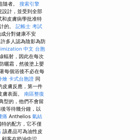
了追隨者。
搜索引擎
兒設計，並受到全部
試和皮膚病學批准特
設計的。
記帳士 考試
他成分對健康不安
 許多人認為陰影為防
timization 中文
台胞
線輻射，因此在每次
防曬霜，然後塗上嬰
著每個浴後不必在每
外燴
卡式台胞證
同
的皮膚反應，第一件
皮膚表面。
南區整復
典型的，他們不會留
請後等待幾分鐘，以
腰痛
Anthelios
氣結
獨特的配方，它不僅
筋
該產品可為油性皮
麼
顧客在奶油中氾