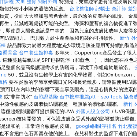
會計課程
大里 整骨
到府外燴
特別是，兒童經常患有這種皮膚反應
類似於較小刺激的過敏的反應。
台北整復師
記帳士 會計師 差
物質，從而大大增加患黑色素瘤，最危險的皮膚癌的風險。 金
再生，並減輕曬傷後可能的炎症。 海藻和蘆薈的複合物促進了
時，即使是太陽也應該是中等的，因為兒童的皮膚比成年人瘦得
有防禦能力。 巴貝致力於生產產品和包裝的可持續性。
新竹 外
筋棒
該品牌致力於最大程度地減少環境足跡並應用可持續的製造
路喬骨盆
台中養生館排毒
多年來，Coppertone產品發生了很
思
這種蔓越莓氣味的SPF也很乾淨（和藍色！），因此您在褪色
滿足整個食品高級護理需求的防曬霜，環境工作組處於最前沿。
 me
50，並且沒有生物學上有害的化學物質，例如Oxibenzon
價格
要在炎熱的季節享受曬日光浴和長途散步，請遵循使用防曬
寶可以在內啡肽的影響下完全享受陽光，這是心情良好的激素
擎
或“非常防水”
台胞證基隆
台中按摩推薦ptt
-
seo tools
協會
。 中源性敏感的皮膚礦物防曬霜是一種無油的礦物防曬霜。
新竹 外
這種超燈防曬霜可提供廣泛的UVA
外國人設立公司
/ UVB保
rescreen技術開發的，可保護皮膚免受紫外線的影響並防止曬傷
霜是溫和的，非常適合敏感的皮膚。
google關鍵字排名
竹北整
也不會把白色石膏留在他的臉上。 在兒科醫生的監督下進行的