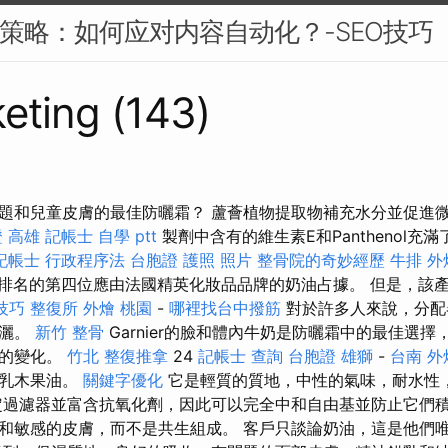
EO策略：如何应对内容自动化？-SEO技巧
eting (143)
題和兒童皮膚的最佳防曬霜？ 蘆薈植物提取物補充水分並促進
 高雄
記帳士 自學 ptt
製劑中含有的維生素E和Panthenol充
記帳士 行政程序法
台胞證 護照 照片
整骨院的奇妙經歷
牛排 外
排名的第四位應由法國精英化妝品品牌的奶油占據。 但是，該
尋技巧
整復所
外燴 桃園
-
哪裡找台中撥筋
對於許多人來說，分配
噴灑。
新竹 整骨
Garnier的臉和體內牛奶是防曬霜中的最佳選
關的變化。
竹北 整復推拿
24
記帳士 查詢
台胞證 雄獅
-
台南 外燴
供乳木果油。
關鍵字優化
它是輕質的質地，中性的氣味，耐水性
定過濾器並富含抗氧化劑，因此可以完全中和自由基並防止它們積
和敏感的皮膚，而不是共生組成。 客戶只談論奶油，這是他們